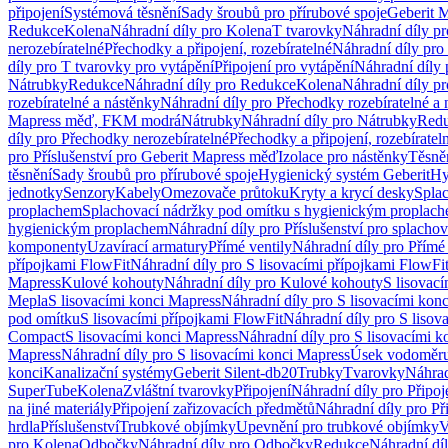
připojení
Systémová těsnění
Sady šroubů pro přírubové spoje
Geberit 
Redukce
Kolena
Náhradní díly pro Kolena
T tvarovky
Náhradní díly p
nerozebíratelné
Přechodky a připojení, rozebíratelné
Náhradní díly pro 
díly pro T tvarovky pro vytápění
Připojení pro vytápění
Náhradní díly 
Nátrubky
Redukce
Náhradní díly pro Redukce
Kolena
Náhradní díly p
rozebíratelné a nástěnky
Náhradní díly pro Přechodky rozebíratelné a 
Mapress měď, FKM modrá
Nátrubky
Náhradní díly pro Nátrubky
Red
díly pro Přechodky nerozebíratelné
Přechodky a připojení, rozebíratel
pro Příslušenství pro Geberit Mapress měď
Izolace pro nástěnky
Těsněn
těsnění
Sady šroubů pro přírubové spoje
Hygienický systém Geberit
Hy
jednotky
Senzory
Kabely
Omezovače průtoku
Kryty a krycí desky
Spla
proplachem
Splachovací nádržky pod omítku s hygienickým proplac
hygienickým proplachem
Náhradní díly pro Příslušenství pro splach
komponenty
Uzavírací armatury
Přímé ventily
Náhradní díly pro Přímé 
přípojkami FlowFit
Náhradní díly pro S lisovacími přípojkami FlowFi
Mapress
Kulové kohouty
Náhradní díly pro Kulové kohouty
S lisovac
Mepla
S lisovacími konci Mapress
Náhradní díly pro S lisovacími kon
pod omítku
S lisovacími přípojkami FlowFit
Náhradní díly pro S lisov
Compact
S lisovacími konci Mapress
Náhradní díly pro S lisovacími 
Mapress
Náhradní díly pro S lisovacími konci Mapress
Úsek vodoměru
konci
Kanalizační systémy
Geberit Silent-db20
Trubky
Tvarovky
Náhrad
SuperTube
Kolena
Zvláštní tvarovky
Připojení
Náhradní díly pro Připoj
na jiné materiály
Připojení zařizovacích předmětů
Náhradní díly pro Př
hrdla
Příslušenství
Trubkové objímky
Upevnění pro trubkové objímky
V
pro Kolena
Odbočky
Náhradní díly pro Odbočky
Redukce
Náhradní dí