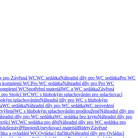
ly pro Závěsná WC
WC sedátka
Náhradní díly pro WC sedátka
Pro WC
ro kompletní WC
Pro WC sedátka
Náhradní díly pro Pro WC
kompletní WC
Spotřební materiál
WC a WC sedátka
Závěsná
 pro Stojící WC
WC s hlubokým splachováním pro splachovací
bokým splachováním
Náhradní díly pro WC s hlubokým
ka
WC sedátka
Náhradní díly pro WC sedátka
WC provedení
zvýšené
WC s hlubokým splachováním prodloužené
Náhradní díly pro
hradní díly pro WC sedátka
WC sedátka bez krytu
Náhradní díly pro
Stojící WC
WC sedátka pro děti
Náhradní díly pro WC sedátka pro
íslušenství
Připojení
Upevňovací materiál
Bidety
Závěsné
čítka a ovládání WC
Ovládací tlačítka
Náhradní díly pro Ovládací