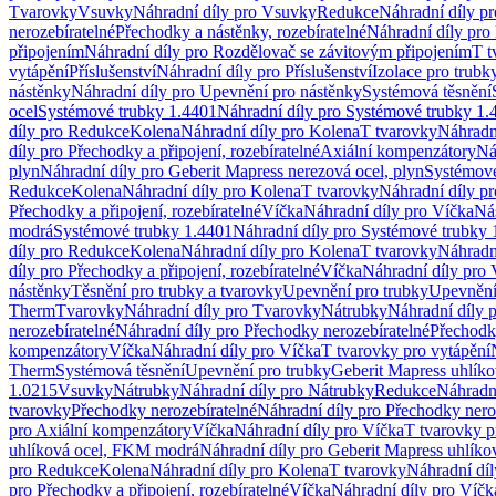
Tvarovky
Vsuvky
Náhradní díly pro Vsuvky
Redukce
Náhradní díly p
nerozebíratelné
Přechodky a nástěnky, rozebíratelné
Náhradní díly pro 
připojením
Náhradní díly pro Rozdělovač se závitovým připojením
T t
vytápění
Příslušenství
Náhradní díly pro Příslušenství
Izolace pro trubk
nástěnky
Náhradní díly pro Upevnění pro nástěnky
Systémová těsnění
ocel
Systémové trubky 1.4401
Náhradní díly pro Systémové trubky 1.
díly pro Redukce
Kolena
Náhradní díly pro Kolena
T tvarovky
Náhradn
díly pro Přechodky a připojení, rozebíratelné
Axiální kompenzátory
Ná
plyn
Náhradní díly pro Geberit Mapress nerezová ocel, plyn
Systémové
Redukce
Kolena
Náhradní díly pro Kolena
T tvarovky
Náhradní díly p
Přechodky a připojení, rozebíratelné
Víčka
Náhradní díly pro Víčka
Ná
modrá
Systémové trubky 1.4401
Náhradní díly pro Systémové trubky 
díly pro Redukce
Kolena
Náhradní díly pro Kolena
T tvarovky
Náhradn
díly pro Přechodky a připojení, rozebíratelné
Víčka
Náhradní díly pro 
nástěnky
Těsnění pro trubky a tvarovky
Upevnění pro trubky
Upevnění 
Therm
Tvarovky
Náhradní díly pro Tvarovky
Nátrubky
Náhradní díly 
nerozebíratelné
Náhradní díly pro Přechodky nerozebíratelné
Přechodky
kompenzátory
Víčka
Náhradní díly pro Víčka
T tvarovky pro vytápění
Therm
Systémová těsnění
Upevnění pro trubky
Geberit Mapress uhlíko
1.0215
Vsuvky
Nátrubky
Náhradní díly pro Nátrubky
Redukce
Náhradn
tvarovky
Přechodky nerozebíratelné
Náhradní díly pro Přechodky nero
pro Axiální kompenzátory
Víčka
Náhradní díly pro Víčka
T tvarovky p
uhlíková ocel, FKM modrá
Náhradní díly pro Geberit Mapress uhlík
pro Redukce
Kolena
Náhradní díly pro Kolena
T tvarovky
Náhradní díl
pro Přechodky a připojení, rozebíratelné
Víčka
Náhradní díly pro Víčk