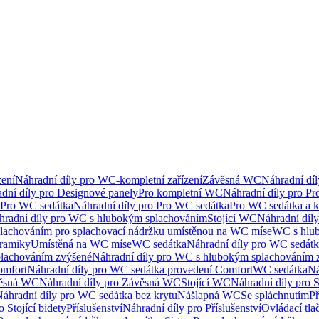
ení
Náhradní díly pro WC-kompletní zařízení
Závěsná WC
Náhradní dí
dní díly pro Designové panely
Pro kompletní WC
Náhradní díly pro P
Pro WC sedátka
Náhradní díly pro Pro WC sedátka
Pro WC sedátka a 
hradní díly pro WC s hlubokým splachováním
Stojící WC
Náhradní díly
lachováním pro splachovací nádržku umístěnou na WC míse
WC s hlu
eramiky
Umístěná na WC míse
WC sedátka
Náhradní díly pro WC sedát
lachováním zvýšené
Náhradní díly pro WC s hlubokým splachováním 
omfort
Náhradní díly pro WC sedátka provedení Comfort
WC sedátka
Ná
ěsná WC
Náhradní díly pro Závěsná WC
Stojící WC
Náhradní díly pro 
áhradní díly pro WC sedátka bez krytu
Nášlapná WC
Se spláchnutím
Př
 Stojící bidety
Příslušenství
Náhradní díly pro Příslušenství
Ovládací tla