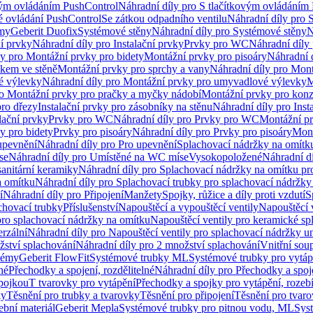
vým ovládáním PushControl
Náhradní díly pro S tlačítkovým ovládáním
vé ovládání PushControl
Se zátkou odpadního ventilu
Náhradní díly pro 
émy
Geberit Duofix
Systémové stěny
Náhradní díly pro Systémové stěny
N
ní prvky
Náhradní díly pro Instalační prvky
Prvky pro WC
Náhradní díly
ly pro Montážní prvky pro bidety
Montážní prvky pro pisoáry
Náhradní 
okem ve stěně
Montážní prvky pro sprchy a vany
Náhradní díly pro Mont
é výlevky
Náhradní díly pro Montážní prvky pro umyvadlové výlevky
M
ro Montážní prvky pro pračky a myčky nádobí
Montážní prvky pro konz
pro dřezy
Instalační prvky pro zásobníky na stěnu
Náhradní díly pro Inst
lační prvky
Prvky pro WC
Náhradní díly pro Prvky pro WC
Montážní p
y pro bidety
Prvky pro pisoáry
Náhradní díly pro Prvky pro pisoáry
Mont
upevnění
Náhradní díly pro Pro upevnění
Splachovací nádržky na omítk
se
Náhradní díly pro Umístěné na WC míse
Vysokopoložené
Náhradní d
anitární keramiky
Náhradní díly pro Splachovací nádržky na omítku pr
a omítku
Náhradní díly pro Splachovací trubky pro splachovací nádržky
í
Náhradní díly pro Připojení
Manžety
Spojky, růžice a díly proti vzdutí
S
chovací trubky
Příslušenství
Napouštěcí a vypouštěcí ventily
Napouštěcí 
pro splachovací nádržky na omítku
Napouštěcí ventily pro keramické sp
erzální
Náhradní díly pro Napouštěcí ventily pro splachovací nádržky un
žství splachování
Náhradní díly pro 2 množství splachování
Vnitřní sou
témy
Geberit FlowFit
Systémové trubky ML
Systémové trubky pro vytá
né
Přechodky a spojení, rozdělitelné
Náhradní díly pro Přechodky a spoje
ípojkou
T tvarovky pro vytápění
Přechodky a spojky pro vytápění, rozebí
ky
Těsnění pro trubky a tvarovky
Těsnění pro připojení
Těsnění pro tvar
ební materiál
Geberit Mepla
Systémové trubky pro pitnou vodu, ML
Sys