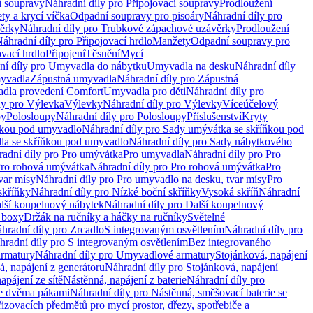
í soupravy
Náhradní díly pro Připojovací soupravy
Prodloužení
ty a krycí víčka
Odpadní soupravy pro pisoáry
Náhradní díly pro
ěrky
Náhradní díly pro Trubkové zápachové uzávěrky
Prodloužení
áhradní díly pro Připojovací hrdlo
Manžety
Odpadní soupravy pro
ovací hrdlo
Připojení
Těsnění
Mycí
ní díly pro Umyvadla do nábytku
Umyvadla na desku
Náhradní díly
myvadla
Zápustná umyvadla
Náhradní díly pro Zápustná
adla provedení Comfort
Umyvadla pro děti
Náhradní díly pro
ly pro Výlevka
Výlevky
Náhradní díly pro Výlevky
Víceúčelový
py
Polosloupy
Náhradní díly pro Polosloupy
Příslušenství
Kryty
ňkou pod umyvadlo
Náhradní díly pro Sady umývátka se skříňkou pod
a se skříňkou pod umyvadlo
Náhradní díly pro Sady nábytkového
adní díly pro Pro umývátka
Pro umyvadla
Náhradní díly pro Pro
ro rohová umývátka
Náhradní díly pro Pro rohová umývátka
Pro
var mísy
Náhradní díly pro Pro umyvadlo na desku, tvar mísy
Pro
skříňky
Náhradní díly pro Nízké boční skříňky
Vysoká skříň
Náhradní
lší koupelnový nábytek
Náhradní díly pro Další koupelnový
í boxy
Držák na ručníky a háčky na ručníky
Světelné
hradní díly pro Zrcadlo
S integrovaným osvětlením
Náhradní díly pro
hradní díly pro S integrovaným osvětlením
Bez integrovaného
rmatury
Náhradní díly pro Umyvadlové armatury
Stojánková, napájení
á, napájení z generátoru
Náhradní díly pro Stojánková, napájení
apájení ze sítě
Nástěnná, napájení z baterie
Náhradní díly pro
se dvěma pákami
Náhradní díly pro Nástěnná, směšovací baterie se
řizovacích předmětů pro mycí prostor, dřezy, spotřebiče a