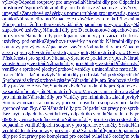
výlevky
Odpadní soupravy pro umyvadla
Náhradní díly pro Odpadní 
prostorově úsporné
Náhradní díly pro Trubkové zápachové uzávěrky, 
umyvadla
Zápachové uzávěrky s nornou trubkou pro umyvadla, prost
omítku
Náhradní díly pro Zápachové uzávěrky pod omítku
Připojení 
Připojení
Těsnění
Prodloužení
Ovládání
Odpadní soupravy pro dřezy
Ná
zápachové uzávěrky
Náhradní díly pro Dvoukomorové zápachové uz
pro zařízení
Náhradní díly pro Odpadní soupravy pro zařízení
Trubkov
uzávěrky pod omítku
Zápachové uzávěrky na omítku
Náhradní díly p
soupravy pro výlevky
Zápachové uzávěrky
Náhradní díly pro Zápach
a vany
Sprchy
Odvodnění podlahy pro sprchy
Náhradní díly pro Odvo
Příslušenství pro sprchové kanálky
Sprchové podlahové vpusti
Náhradn
vpusti
Odtoky ve stěně
Náhradní díly pro Odtoky ve stěně
Příslušenstv
vaničky a sprchové plochy
Sprchové vaničky z minerálního materiálu 
materiálů
Instalační prvky
Náhradní díly pro Instalační prvky
Specifick
Sprchové zástěny
Sprchové zástěny
Náhradní díly pro Sprchové zástě
díly pro Vanové zástěny
Sprchové dveře
Náhradní díly pro Sprchové d
ze sanitárního akrylátu
Náhradní díly pro Vany ze sanitárního akrylátu
pro miminka
Náhradní díly pro Vaničky pro miminka
Instalační prvky
N
Soupravy nožiček a soupravy příčných nosníků a soupravy pro ukotv
sprchové vaničky, d52
Náhradní díly pro Odpadní soupravy pro sprch
Bez krytu odpadního ventilu
Kryty odpadního ventilu
Náhradní díly p
d90
S krytem odpadního ventilu
Náhradní díly pro S krytem odpadního
odpadního ventilu
Odpadní soupravy pro sprchové vaničky Sestra
Náhr
ventilu
Odpadní soupravy pro vany, d52
Náhradní díly pro Odpadní so
díly pro Soupravy pro kompletaci pro otočné ovládání
S otočným ovl