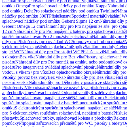
tlačítka
Pro splachovací nádržky pod omítku Sigma
Náhradní díly pro
omítku Omega
Pro splachovací nádržky pod omítku Kappa
Náhradní d
pod omítku Delta
Pro splachovací nádržky pod omítku Twinline
Náhra
nádržky pod omítku 300T
Příslušenství
Spotřební materiál
Ovládání WC
splachovací nádržky pod omítku Geberit Sigma 12 cm
Náhradní díly 
Geberit Omega 12 cm
Náhradní díly pro Pro napájení ze sítě, pro s
12 cm
Náhradní díly pro Pro napájení z baterie, pro splachovací nád
spuštěním splachování
Pro 2 množství splachování
Náhradní díly pro 
díly pro Příslušenství pro ovládání WC
Soupravy pro hrubou montáž
N
s elektronickým spuštěním splachování
Spojky
Sanitární moduly Geber
stojící WC
Náhradní díly pro Pro stojící WC
Příslušenství
Náhradní díly
s okrajem
Bez víka
Náhradní díly pro Bez víka
Pisoáry, splachované vo
pisoáru
Náhradní díly pro Pro montáž na omítku nebo podomítkové ov
pisoáru
Pro integrované ovládání splachování pisoáru
Náhradní díly pr
vodou, s víkem / pro víko
Bez oplachovacího okraje
Náhradní díly pro
Pisoáry, provoz bez vody
Bez víka
Náhradní díly pro Bez víka
Dělicí s
pisoárů ze skla
Náhradní díly pro Dělicí stěny pisoárů ze skla
Dělicí st
Příslušenství
Víko pisoáru
Zápachové uzávěrky a příslušenství pro zá
a přechodky
Upevňovací materiál
Odpadní ventily
Rozdělovač spláchn
spuštěním splachování, napájení ze sítě
Náhradní díly pro S elektronic
spuštěním splachování, napájení z baterie
S pneumatickým spuštěním 
omítku
S elektronickým spuštěním splachování, napájení ze sítě
Náhrad
pro S elektronickým spuštěním splachování, napájení z baterie
Přísluš
přestavbu
Splachovací trubky, splachovací kolena a přechodky
Rekons
pomůcky
Připojení zařizovacích předmětů pro WC, pisoáry a bidety
Od