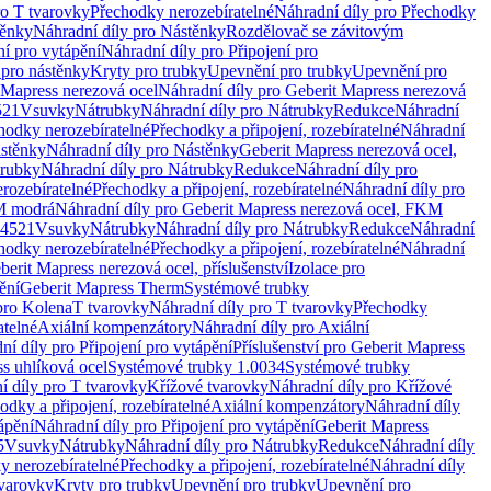
ro T tvarovky
Přechodky nerozebíratelné
Náhradní díly pro Přechodky
ěnky
Náhradní díly pro Nástěnky
Rozdělovač se závitovým
ní pro vytápění
Náhradní díly pro Připojení pro
 pro nástěnky
Kryty pro trubky
Upevnění pro trubky
Upevnění pro
 Mapress nerezová ocel
Náhradní díly pro Geberit Mapress nerezová
521
Vsuvky
Nátrubky
Náhradní díly pro Nátrubky
Redukce
Náhradní
hodky nerozebíratelné
Přechodky a připojení, rozebíratelné
Náhradní
stěnky
Náhradní díly pro Nástěnky
Geberit Mapress nerezová ocel,
rubky
Náhradní díly pro Nátrubky
Redukce
Náhradní díly pro
rozebíratelné
Přechodky a připojení, rozebíratelné
Náhradní díly pro
KM modrá
Náhradní díly pro Geberit Mapress nerezová ocel, FKM
.4521
Vsuvky
Nátrubky
Náhradní díly pro Nátrubky
Redukce
Náhradní
hodky nerozebíratelné
Přechodky a připojení, rozebíratelné
Náhradní
berit Mapress nerezová ocel, příslušenství
Izolace pro
ění
Geberit Mapress Therm
Systémové trubky
pro Kolena
T tvarovky
Náhradní díly pro T tvarovky
Přechodky
atelné
Axiální kompenzátory
Náhradní díly pro Axiální
ní díly pro Připojení pro vytápění
Příslušenství pro Geberit Mapress
s uhlíková ocel
Systémové trubky 1.0034
Systémové trubky
í díly pro T tvarovky
Křížové tvarovky
Náhradní díly pro Křížové
odky a připojení, rozebíratelné
Axiální kompenzátory
Náhradní díly
ápění
Náhradní díly pro Připojení pro vytápění
Geberit Mapress
5
Vsuvky
Nátrubky
Náhradní díly pro Nátrubky
Redukce
Náhradní díly
y nerozebíratelné
Přechodky a připojení, rozebíratelné
Náhradní díly
tvarovky
Kryty pro trubky
Upevnění pro trubky
Upevnění pro