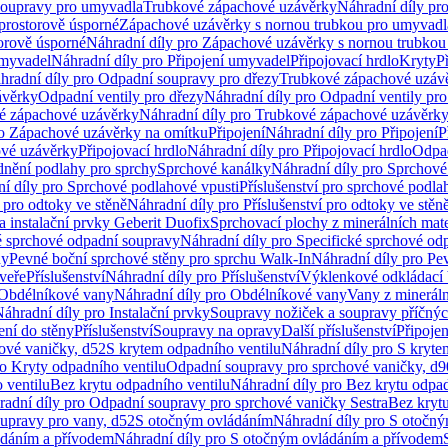
soupravy pro umyvadla
Trubkové zápachové uzávěrky
Náhradní díly pr
prostorově úsporné
Zápachové uzávěrky s nornou trubkou pro umyvadl
orově úsporné
Náhradní díly pro Zápachové uzávěrky s nornou trubkou
umyvadel
Náhradní díly pro Připojení umyvadel
Připojovací hrdlo
Kryty
P
hradní díly pro Odpadní soupravy pro dřezy
Trubkové zápachové uzáv
ávěrky
Odpadní ventily pro dřezy
Náhradní díly pro Odpadní ventily pro
é zápachové uzávěrky
Náhradní díly pro Trubkové zápachové uzávěrk
ro Zápachové uzávěrky na omítku
Připojení
Náhradní díly pro Připojení
P
ové uzávěrky
Připojovací hrdlo
Náhradní díly pro Připojovací hrdlo
Odpad
dnění podlahy pro sprchy
Sprchové kanálky
Náhradní díly pro Sprchové
í díly pro Sprchové podlahové vpusti
Příslušenství pro sprchové podla
í pro odtoky ve stěně
Náhradní díly pro Příslušenství pro odtoky ve stěn
a instalační prvky Geberit Duofix
Sprchovací plochy z minerálních mate
é sprchové odpadní soupravy
Náhradní díly pro Specifické sprchové od
ny
Pevné boční sprchové stěny pro sprchu Walk-In
Náhradní díly pro Pe
veře
Příslušenství
Náhradní díly pro Příslušenství
Výklenkové odkládací 
Obdélníkové vany
Náhradní díly pro Obdélníkové vany
Vany z mineráln
áhradní díly pro Instalační prvky
Soupravy nožiček a soupravy příčnýc
ení do stěny
Příslušenství
Soupravy na opravy
Další příslušenství
Připoje
ové vaničky, d52
S krytem odpadního ventilu
Náhradní díly pro S kryte
ro Kryty odpadního ventilu
Odpadní soupravy pro sprchové vaničky, d9
 ventilu
Bez krytu odpadního ventilu
Náhradní díly pro Bez krytu odpad
adní díly pro Odpadní soupravy pro sprchové vaničky Sestra
Bez krytu
upravy pro vany, d52
S otočným ovládáním
Náhradní díly pro S otočn
ádáním a přívodem
Náhradní díly pro S otočným ovládáním a přívodem