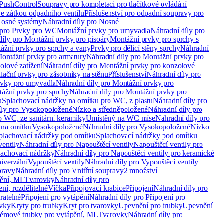
 PushControl
Soupravy pro kompletaci pro tlačítkové ovládání
Se zátkou odpadního ventilu
Příslušenství pro odpadní soupravy pro
osné systémy
Náhradní díly pro Nosné
 pro Prvky pro WC
Montážní prvky pro umyvadla
Náhradní díly pro
díly pro Montážní prvky pro pisoáry
Montážní prvky pro sprchy s
ážní prvky pro sprchy a vany
Prvky pro dělicí stěny sprchy
Náhradní
ontážní prvky pro armatury
Náhradní díly pro Montážní prvky pro
olové zatížení
Náhradní díly pro Montážní prvky pro konzolové
alační prvky pro zásobníky na stěnu
Příslušenství
Náhradní díly pro
rvky pro umyvadla
Náhradní díly pro Montážní prvky pro
ážní prvky pro sprchy
Náhradní díly pro Montážní prvky pro
u
Splachovací nádržky na omítku pro WC, z plastu
Náhradní díly pro
íly pro Vysokopoložené
Nízko a středněpoložené
Náhradní díly pro
o WC, ze sanitární keramiky
Umístěný na WC míse
Náhradní díly pro
 na omítku
Vysokopoložené
Náhradní díly pro Vysokopoložené
Nízko
plachovací nádržky pod omítku
Splachovací nádržky pod omítku
ventily
Náhradní díly pro Napouštěcí ventily
Napouštěcí ventily pro
lachovací nádržky
Náhradní díly pro Napouštěcí ventily pro keramické
iverzální
Vypouštěcí ventily
Náhradní díly pro Vypouštěcí ventily
1
pravy
Náhradní díly pro Vnitřní soupravy
2 množství
pění, ML
Tvarovky
Náhradní díly pro
ní, rozdělitelné
Víčka
Připojovací krabice
Připojení
Náhradní díly pro
ratelné
Připojení pro vytápění
Náhradní díly pro Připojení pro
ovky
Kryty pro trubky
Kryt pro tvarovky
Upevnění pro trubky
Upevnění
témové trubky pro vytápění, ML
Tvarovky
Náhradní díly pro