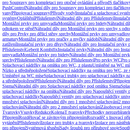
pro Soupravy pro kompletaci pro otočné ovládání a přívod
S tlačítko
PushControl
Náhradní díly pro Soupravy pro kompletaci pro tlačítko
vany
Připojovací soupravy
Přívody vody
Instalační a splachovací syst
systémy
Opláštění
Příslušenství
Náhradní díly pro Příslušenství
Instalač
Montážní prvky pro umyvadla
Montážní prvky pro bidety
Náhradní dí
odtokem ve stěně
Náhradní díly pro Montážní prvky pro sprchy s odt
díly pro Prvky pro dělicí stěny sprchy
Montážní prvky pro umyvadlov
armatury
Montážní prvky pro pračky a myčky nádobí
Náhradní díly p
zatížení
Instalační prvky pro dřezy
Náhradní díly pro Instalační prvky 
Příslušenství
Geberit Kombifix
Instalační prvky
Náhradní díly pro Insta
umyvadla
Montážní prvky pro bidety
Náhradní díly pro Montážní prvk
sprchy
Příslušenství
Náhradní díly pro Příslušenství
Pro prvky WC
Pro 
Splachovací nádržky na omítku pro WC, z plastu
Umístěné na WC mí
Nízko a středněpoložené
Splachovací nádržky na omítku pro WC, ze s
Umístěný na WC míse
Splachovací trubky pro splachovací nádržky n
a středněpoložené
Příslušenství
Náhradní díly pro Příslušenství
Připojen
Sigma
Náhradní díly pro Splachovací nádržky pod omítku Sigma
Spla
splachovací nádržky na omítku
Náhradní díly pro Napouštěcí ventily 
splachovací nádržky
Napouštěcí ventily pro splachovací nádržky univ
množství splachování
Náhradní díly pro 1 množství splachování
2 mno
splachování
Náhradní díly pro 2 množství splachování
Zásobovací sys
Tvarovky
Vsuvky
Redukce
Kolena
T tvarovky
Přechodky nerozebíratel
Připojení
Rozdělovač se závitovým připojením
Rozvaděč s lisovací př
vytápění
Příslušenství
Izolace pro trubky a tvarovky
Izolace pro nástěn
pro připojení
Systémová těsnění
Sady šroubů pro přírubové spoje
Spotř