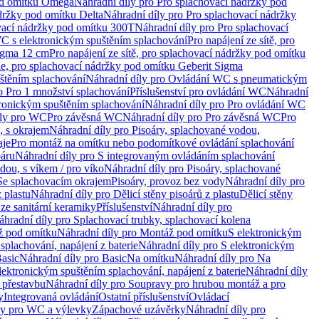
od omítku Omega
Náhradní díly pro Pro splachovací nádržky pod
držky pod omítku Delta
Náhradní díly pro Pro splachovací nádržky
vací nádržky pod omítku 300T
Náhradní díly pro Pro splachovací
C s elektronickým spuštěním splachování
Pro napájení ze sítě, pro
Sigma 12 cm
Pro napájení ze sítě, pro splachovací nádržky pod omítku
rie, pro splachovací nádržky pod omítku Geberit Sigma
těním splachování
Náhradní díly pro Ovládání WC s pneumatickým
o Pro 1 množství splachování
Příslušenství pro ovládání WC
Náhradní
ronickým spuštěním splachování
Náhradní díly pro Pro ovládání WC
uly pro WC
Pro závěsná WC
Náhradní díly pro Pro závěsná WC
Pro
, s okrajem
Náhradní díly pro Pisoáry, splachované vodou,
aje
Pro montáž na omítku nebo podomítkové ovládání splachování
oáru
Náhradní díly pro S integrovaným ovládáním splachování
dou, s víkem / pro víko
Náhradní díly pro Pisoáry, splachované
 Se splachovacím okrajem
Pisoáry, provoz bez vody
Náhradní díly pro
z plastu
Náhradní díly pro Dělicí stěny pisoárů z plastu
Dělicí stěny
 ze sanitární keramiky
Příslušenství
Náhradní díly pro
áhradní díly pro Splachovací trubky, splachovací kolena
 pod omítku
Náhradní díly pro Montáž pod omítku
S elektronickým
splachování, napájení z baterie
Náhradní díly pro S elektronickým
asic
Náhradní díly pro Basic
Na omítku
Náhradní díly pro Na
lektronickým spuštěním splachování, napájení z baterie
Náhradní díly
 přestavbu
Náhradní díly pro Soupravy pro hrubou montáž a pro
y
Integrovaná ovládání
Ostatní příslušenství
Ovládací
vy pro WC a výlevky
Zápachové uzávěrky
Náhradní díly pro