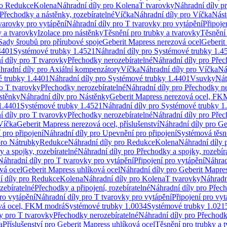
ro Redukce
Kolena
Náhradní díly pro Kolena
T tvarovky
Náhradní díly p
Přechodky a nástěnky, rozebíratelné
Víčka
Náhradní díly pro Víčka
Nást
varovky pro vytápění
Náhradní díly pro T tvarovky pro vytápění
Připoje
y a tvarovky
Izolace pro nástěnky
Těsnění pro trubky a tvarovky
Těsnění
Sady šroubů pro přírubové spoje
Geberit Mapress nerezová ocel
Geberit
4401
Systémové trubky 1.4521
Náhradní díly pro Systémové trubky 1.4
í díly pro T tvarovky
Přechodky nerozebíratelné
Náhradní díly pro Přec
hradní díly pro Axiální kompenzátory
Víčka
Náhradní díly pro Víčka
Ná
 trubky 1.4401
Náhradní díly pro Systémové trubky 1.4401
Vsuvky
Nát
ro T tvarovky
Přechodky nerozebíratelné
Náhradní díly pro Přechodky ne
stěnky
Náhradní díly pro Nástěnky
Geberit Mapress nerezová ocel, F
1.4401
Systémové trubky 1.4521
Náhradní díly pro Systémové trubky 1
í díly pro T tvarovky
Přechodky nerozebíratelné
Náhradní díly pro Přec
Víčka
Geberit Mapress nerezová ocel, příslušenství
Náhradní díly pro Ge
pro připojení
Náhradní díly pro Upevnění pro připojení
Systémová těsn
pro Nátrubky
Redukce
Náhradní díly pro Redukce
Kolena
Náhradní díly 
 a spojky, rozebíratelné
Náhradní díly pro Přechodky a spojky, rozebír
Náhradní díly pro T tvarovky pro vytápění
Připojení pro vytápění
Náhrad
vá ocel
Geberit Mapress uhlíková ocel
Náhradní díly pro Geberit Mapres
í díly pro Redukce
Kolena
Náhradní díly pro Kolena
T tvarovky
Náhradn
zebíratelné
Přechodky a připojení, rozebíratelné
Náhradní díly pro Přech
ro vytápění
Náhradní díly pro T tvarovky pro vytápění
Připojení pro vyt
ová ocel, FKM modrá
Systémové trubky 1.0034
Systémové trubky 1.021
y pro T tvarovky
Přechodky nerozebíratelné
Náhradní díly pro Přechodk
a
Příslušenství pro Geberit Mapress uhlíková ocel
Těsnění pro trubky a 