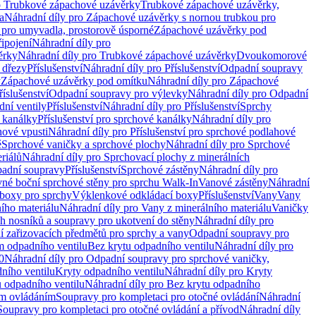
o Trubkové zápachové uzávěrky
Trubkové zápachové uzávěrky,
a
Náhradní díly pro Zápachové uzávěrky s nornou trubkou pro
 pro umyvadla, prostorově úsporné
Zápachové uzávěrky pod
řipojení
Náhradní díly pro
ěrky
Náhradní díly pro Trubkové zápachové uzávěrky
Dvoukomorové
 dřezy
Příslušenství
Náhradní díly pro Příslušenství
Odpadní soupravy
y
Zápachové uzávěrky pod omítku
Náhradní díly pro Zápachové
říslušenství
Odpadní soupravy pro výlevky
Náhradní díly pro Odpadní
ní ventily
Příslušenství
Náhradní díly pro Příslušenství
Sprchy
 kanálky
Příslušenství pro sprchové kanálky
Náhradní díly pro
hové vpusti
Náhradní díly pro Příslušenství pro sprchové podlahové
ě
Sprchové vaničky a sprchové plochy
Náhradní díly pro Sprchové
riálů
Náhradní díly pro Sprchovací plochy z minerálních
padní soupravy
Příslušenství
Sprchové zástěny
Náhradní díly pro
vné boční sprchové stěny pro sprchu Walk-In
Vanové zástěny
Náhradní
boxy pro sprchy
Výklenkové odkládací boxy
Příslušenství
Vany
Vany
ího materiálu
Náhradní díly pro Vany z minerálního materiálu
Vaničky
h nosníků a soupravy pro ukotvení do stěny
Náhradní díly pro
ní zařizovacích předmětů pro sprchy a vany
Odpadní soupravy pro
m odpadního ventilu
Bez krytu odpadního ventilu
Náhradní díly pro
0
Náhradní díly pro Odpadní soupravy pro sprchové vaničky,
ního ventilu
Kryty odpadního ventilu
Náhradní díly pro Kryty
 odpadního ventilu
Náhradní díly pro Bez krytu odpadního
ým ovládáním
Soupravy pro kompletaci pro otočné ovládání
Náhradní
Soupravy pro kompletaci pro otočné ovládání a přívod
Náhradní díly