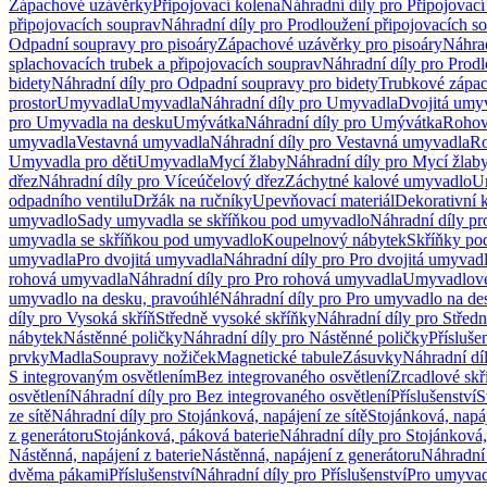
Zápachové uzávěrky
Připojovací kolena
Náhradní díly pro Připojovací
připojovacích souprav
Náhradní díly pro Prodloužení připojovacích s
Odpadní soupravy pro pisoáry
Zápachové uzávěrky pro pisoáry
Náhrad
splachovacích trubek a připojovacích souprav
Náhradní díly pro Prodl
bidety
Náhradní díly pro Odpadní soupravy pro bidety
Trubkové zápa
prostor
Umyvadla
Umyvadla
Náhradní díly pro Umyvadla
Dvojitá umy
pro Umyvadla na desku
Umývátka
Náhradní díly pro Umývátka
Rohov
umyvadla
Vestavná umyvadla
Náhradní díly pro Vestavná umyvadla
Ro
Umyvadla pro děti
Umyvadla
Mycí žlaby
Náhradní díly pro Mycí žlab
dřez
Náhradní díly pro Víceúčelový dřez
Záchytné kalové umyvadlo
U
odpadního ventilu
Držák na ručníky
Upevňovací materiál
Dekorativní 
umyvadlo
Sady umyvadla se skříňkou pod umyvadlo
Náhradní díly p
umyvadla se skříňkou pod umyvadlo
Koupelnový nábytek
Skříňky po
umyvadla
Pro dvojitá umyvadla
Náhradní díly pro Pro dvojitá umyvad
rohová umyvadla
Náhradní díly pro Pro rohová umyvadla
Umyvadlové
umyvadlo na desku, pravoúhlé
Náhradní díly pro Pro umyvadlo na de
díly pro Vysoká skříň
Středně vysoké skříňky
Náhradní díly pro Střed
nábytek
Nástěnné poličky
Náhradní díly pro Nástěnné poličky
Přísluše
prvky
Madla
Soupravy nožiček
Magnetické tabule
Zásuvky
Náhradní dí
S integrovaným osvětlením
Bez integrovaného osvětlení
Zrcadlové skř
osvětlení
Náhradní díly pro Bez integrovaného osvětlení
Příslušenství
S
ze sítě
Náhradní díly pro Stojánková, napájení ze sítě
Stojánková, napáj
z generátoru
Stojánková, páková baterie
Náhradní díly pro Stojánková,
Nástěnná, napájení z baterie
Nástěnná, napájení z generátoru
Náhradní 
dvěma pákami
Příslušenství
Náhradní díly pro Příslušenství
Pro umyvad