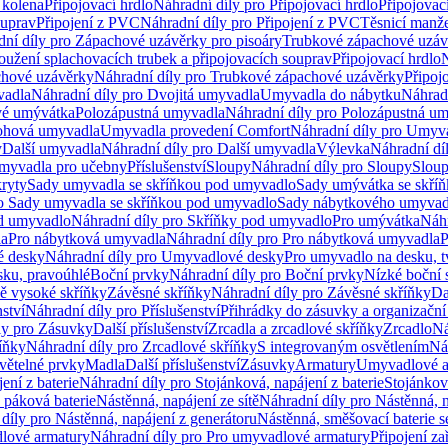
 kolena
Připojovací hrdlo
Náhradní díly pro Připojovací hrdlo
Připojovac
ouprav
Připojení z PVC
Náhradní díly pro Připojení z PVC
Těsnicí manže
ní díly pro Zápachové uzávěrky pro pisoáry
Trubkové zápachové uzáv
oužení splachovacích trubek a připojovacích souprav
Připojovací hrdlo
N
chové uzávěrky
Náhradní díly pro Trubkové zápachové uzávěrky
Připoj
vadla
Náhradní díly pro Dvojitá umyvadla
Umyvadla do nábytku
Náhrad
é umývátka
Polozápustná umyvadla
Náhradní díly pro Polozápustná u
hová umyvadla
Umyvadla provedení Comfort
Náhradní díly pro Umyv
y
Další umyvadla
Náhradní díly pro Další umyvadla
Výlevka
Náhradní dí
myvadla pro učebny
Příslušenství
Sloupy
Náhradní díly pro Sloupy
Slou
kryty
Sady umyvadla se skříňkou pod umyvadlo
Sady umývátka se skří
ro Sady umyvadla se skříňkou pod umyvadlo
Sady nábytkového umyvadl
d umyvadlo
Náhradní díly pro Skříňky pod umyvadlo
Pro umývátka
Náhr
la
Pro nábytková umyvadla
Náhradní díly pro Pro nábytková umyvadla
P
 desky
Náhradní díly pro Umyvadlové desky
Pro umyvadlo na desku, t
sku, pravoúhlé
Boční prvky
Náhradní díly pro Boční prvky
Nízké boční 
ně vysoké skříňky
Závěsné skříňky
Náhradní díly pro Závěsné skříňky
Da
nství
Náhradní díly pro Příslušenství
Přihrádky do zásuvky a organizačn
ly pro Zásuvky
Další příslušenství
Zrcadla a zrcadlové skříňky
Zrcadlo
Ná
íňky
Náhradní díly pro Zrcadlové skříňky
S integrovaným osvětlením
Ná
větelné prvky
Madla
Další příslušenství
Zásuvky
Armatury
Umyvadlové a
ení z baterie
Náhradní díly pro Stojánková, napájení z baterie
Stojánkov
 páková baterie
Nástěnná, napájení ze sítě
Náhradní díly pro Nástěnná, n
díly pro Nástěnná, napájení z generátoru
Nástěnná, směšovací baterie 
lové armatury
Náhradní díly pro Pro umyvadlové armatury
Připojení za