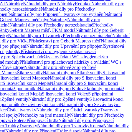
měď
Nátrubky
Náhradní díly pro Nátrubky
Redukce
Náhradní díly pro
hodky nerozebíratelné
Náhradní díly pro Přechodky
ojení
Náhradní díly pro Připojení
T tvarovky pro vytápění
Náhradní
 Geberit Mapress měď plyn
Nátrubky
Náhradní díly pro
telné
Náhradní díly pro Přechodky nerozebíratelné
Přechodky
těnky
Geberit Mapress měď, FKM modrá
Náhradní díly pro Geberit
ovky
Náhradní díly pro T tvarovky
Přechodky nerozebíratelné
Náhradní
 díly pro Víčka
Příslušenství pro Geberit Mapress měď
Náhradní díly
 pro připojení
Náhradní díly pro Upevnění pro připojení
Systémová
cí jednotky
Příslušenství pro hygienické splachovací
ly pro Splachovací nádržky a ovládání WC s hygienickým
ěné moduly
Příslušenství pro splachovací nádržky a ovládání WC s
Síťové zdroje
Náhradní díly pro Síťové zdroje
Síťové
i Mapress
Šikmé ventily
Náhradní díly pro Šikmé ventily
S lisovacími
 lisovacími konci Mapress
Náhradní díly pro S lisovacími konci
it
S lisovacími konci Mepla
Náhradní díly pro S lisovacími konci
o montáž pod omítku
Náhradní díly pro Kulové kohouty pro montáž
lisovacími konci Mepla
S lisovacími konci Volex
S připojeními
i
Zpětné ventily
Náhradní díly pro Zpětné ventily
S lisovacími konci
 pod omítku
Se závitovými konci
Náhradní díly pro Se závitovými
kce
Čisticí tvarovky
Náhradní díly pro Čisticí tvarovky
Tvarovky
ací spojky
Přechodky na jiné materiály
Náhradní díly pro Přechodky
ojovací kolena
Připojovací hrdla
Náhradní díly pro Připojovací
pro Trubky
Tvarovky
Náhradní díly pro Tvarovky
Kolena
Náhradní díly
ení
Náhradní díly pro Připojení
Hrdlové spoje
Náhradní díly pro