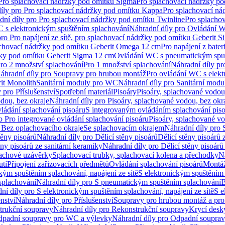
 Pro splachovací nádržky pod omítku Sigma
Pro splachovací nádržky p
íly pro Pro splachovací nádržky pod omítku Kappa
Pro splachovací ná
dní díly pro Pro splachovací nádržky pod omítku Twinline
Pro splacho
 s elektronickým spuštěním splachování
Náhradní díly pro Ovládání W
pro Pro napájení ze sítě, pro splachovací nádržky pod omítku Geberit 
plachovací nádržky pod omítku Geberit Omega 12 cm
Pro napájení z bate
ržky pod omítku Geberit Sigma 12 cm
Ovládání WC s pneumatickým spuš
Pro 2 množství splachování
Pro 1 množství splachování
Náhradní díly pr
áhradní díly pro Soupravy pro hrubou montáž
Pro ovládání WC s elekt
it Monolith
Sanitární moduly pro WC
Náhradní díly pro Sanitární mod
 pro Příslušenství
Spotřební materiál
Pisoáry
Pisoáry, splachované vodou
dou, bez okraje
Náhradní díly pro Pisoáry, splachované vodou, bez okr
ládání splachování pisoáru
S integrovaným ovládáním splachování pis
o Pro integrované ovládání splachování pisoáru
Pisoáry, splachované vo
 Bez oplachovacího okraje
Se splachovacím okrajem
Náhradní díly pro
těny pisoárů
Náhradní díly pro Dělicí stěny pisoárů
Dělicí stěny pisoárů 
ěny pisoárů ze sanitární keramiky
Náhradní díly pro Dělicí stěny pisoárů
pachové uzávěrky
Splachovací trubky, splachovací kolena a přechodky
N
utí
Připojení zařizovacích předmětů
Ovládání splachování pisoárů
Montáž
kým spuštěním splachování, napájení ze sítě
S elektronickým spuštěním 
splachování
Náhradní díly pro S pneumatickým spuštěním splachování
B
ní díly pro S elektronickým spuštěním splachování, napájení ze sítě
S e
enství
Náhradní díly pro Příslušenství
Soupravy pro hrubou montáž a pro
trukční soupravy
Náhradní díly pro Rekonstrukční soupravy
Krycí desk
padní soupravy pro WC a výlevky
Náhradní díly pro Odpadní soupra