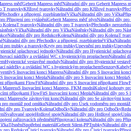
Mapress měď
Geberit Mapress měď
Náhradní díly pro Geberit Mapress 
ro T tvarovky
Křížové tvarovky
Náhradní díly pro Křížové tvarovky
Přec
Přechodky a připojení, rozebíratelné
Víčka
Náhradní díly pro Víčka
Přip
pro Připojení pro vytápění
Geberit Mapress měď plyn
Náhradní díly pro
ro Kolena
T tvarovky
Náhradní díly pro T tvarovky
Přechodky nerozebíra
nástěnky
Víčka
Náhradní díly pro Víčka
Nástěnky
Náhradní díly pro Nás
ukce
Náhradní díly pro Redukce
Kolena
Náhradní díly pro Kolena
T tvar
né
Náhradní díly pro Přechodky a připojení, rozebíratelné
Víčka
Náhradní
í pro trubky a tvarovky
Kryty pro trubky
Upevnění pro trubky
Upevnění
gienické splachovací jednotky
Náhradní díly pro Hygienické splachova
chovací nádržky a ovládání WC s hygienickým proplachem
Náhradní dí
hem
Hygienické vestavěné moduly
Náhradní díly pro Hygienické vestav
ovací nádržky a ovládání WC s hygienickým proplachem
Senzory
Kabely
ventily
S lisovacími konci Mapress
Náhradní díly pro S lisovacími konc
t
S lisovacími konci Mepla
Náhradní díly pro S lisovacími konci Mepla
S
ími přípojkami FlowFit
Náhradní díly pro S lisovacími přípojkami FlowF
ci Mapress
S lisovacími konci Mapress, FKM modrá
Kulové kohouty pr
acími přípojkami FlowFit
S lisovacími konci Mepla
Náhradní díly pro S 
konci Mapress
Se závitovými konci
Náhradní díly pro Se závitovými konc
 pro montáž pod omítku
Náhradní díly pro Úsek vodoměru pro montáž
ní díly pro Tvarovky
Kolena
Odbočky
Náhradní díly pro Odbočky
Redu
ení
Svařované spoje
Hrdlové spoje
Náhradní díly pro Hrdlové spoje
Upín
ipojení zařizovacích předmětů
Připojovací kolena
Náhradní díly pro Přip
íčka
Těsnění
Spotřební materiál
Geberit Silent-PP
Trubky
Náhradní díly 
ly pro Redukce
Čisticí tvarovky
Náhradní díly pro Čisticí tvarovky
Připoj