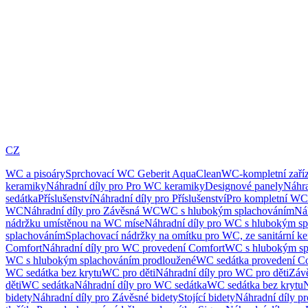
CZ
WC a pisoáry
Sprchovací WC Geberit AquaClean
WC-kompletní zaříz
keramiky
Náhradní díly pro Pro WC keramiky
Designové panely
Náhra
sedátka
Příslušenství
Náhradní díly pro Příslušenství
Pro kompletní WC
WC
Náhradní díly pro Závěsná WC
WC s hlubokým splachováním
Ná
nádržku umístěnou na WC míse
Náhradní díly pro WC s hlubokým sp
splachováním
Splachovací nádržky na omítku pro WC, ze sanitární k
Comfort
Náhradní díly pro WC provedení Comfort
WC s hlubokým sp
WC s hlubokým splachováním prodloužené
WC sedátka provedení C
WC sedátka bez krytu
WC pro děti
Náhradní díly pro WC pro děti
Záv
děti
WC sedátka
Náhradní díly pro WC sedátka
WC sedátka bez krytu
N
bidety
Náhradní díly pro Závěsné bidety
Stojící bidety
Náhradní díly pro