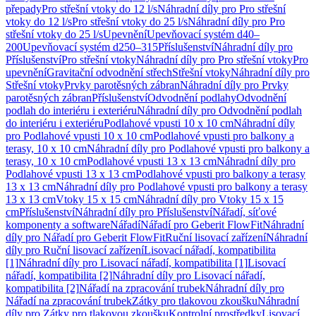
přepady
Pro střešní vtoky do 12 l/s
Náhradní díly pro Pro střešní
vtoky do 12 l/s
Pro střešní vtoky do 25 l/s
Náhradní díly pro Pro
střešní vtoky do 25 l/s
Upevnění
Upevňovací systém d40–
200
Upevňovací systém d250–315
Příslušenství
Náhradní díly pro
Příslušenství
Pro střešní vtoky
Náhradní díly pro Pro střešní vtoky
Pro
upevnění
Gravitační odvodnění střech
Střešní vtoky
Náhradní díly pro
Střešní vtoky
Prvky parotěsných zábran
Náhradní díly pro Prvky
parotěsných zábran
Příslušenství
Odvodnění podlahy
Odvodnění
podlah do interiéru i exteriéru
Náhradní díly pro Odvodnění podlah
do interiéru i exteriéru
Podlahové vpusti 10 x 10 cm
Náhradní díly
pro Podlahové vpusti 10 x 10 cm
Podlahové vpusti pro balkony a
terasy, 10 x 10 cm
Náhradní díly pro Podlahové vpusti pro balkony a
terasy, 10 x 10 cm
Podlahové vpusti 13 x 13 cm
Náhradní díly pro
Podlahové vpusti 13 x 13 cm
Podlahové vpusti pro balkony a terasy
13 x 13 cm
Náhradní díly pro Podlahové vpusti pro balkony a terasy
13 x 13 cm
Vtoky 15 x 15 cm
Náhradní díly pro Vtoky 15 x 15
cm
Příslušenství
Náhradní díly pro Příslušenství
Nářadí, síťové
komponenty a software
Nářadí
Nářadí pro Geberit FlowFit
Náhradní
díly pro Nářadí pro Geberit FlowFit
Ruční lisovací zařízení
Náhradní
díly pro Ruční lisovací zařízení
Lisovací nářadí, kompatibilita
[1]
Náhradní díly pro Lisovací nářadí, kompatibilita [1]
Lisovací
nářadí, kompatibilita [2]
Náhradní díly pro Lisovací nářadí,
kompatibilita [2]
Nářadí na zpracování trubek
Náhradní díly pro
Nářadí na zpracování trubek
Zátky pro tlakovou zkoušku
Náhradní
díly pro Zátky pro tlakovou zkoušku
Kontrolní prostředky
Lisovací