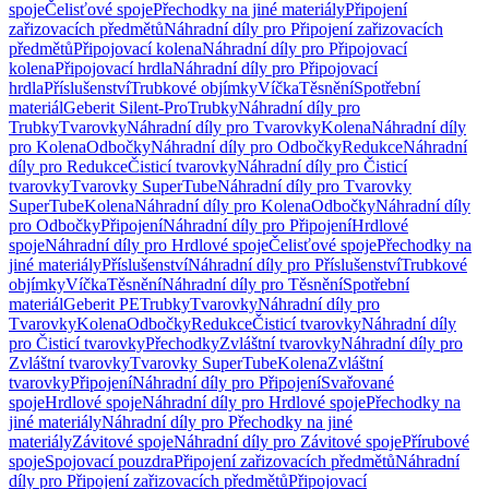
spoje
Čelisťové spoje
Přechodky na jiné materiály
Připojení
zařizovacích předmětů
Náhradní díly pro Připojení zařizovacích
předmětů
Připojovací kolena
Náhradní díly pro Připojovací
kolena
Připojovací hrdla
Náhradní díly pro Připojovací
hrdla
Příslušenství
Trubkové objímky
Víčka
Těsnění
Spotřební
materiál
Geberit Silent-Pro
Trubky
Náhradní díly pro
Trubky
Tvarovky
Náhradní díly pro Tvarovky
Kolena
Náhradní díly
pro Kolena
Odbočky
Náhradní díly pro Odbočky
Redukce
Náhradní
díly pro Redukce
Čisticí tvarovky
Náhradní díly pro Čisticí
tvarovky
Tvarovky SuperTube
Náhradní díly pro Tvarovky
SuperTube
Kolena
Náhradní díly pro Kolena
Odbočky
Náhradní díly
pro Odbočky
Připojení
Náhradní díly pro Připojení
Hrdlové
spoje
Náhradní díly pro Hrdlové spoje
Čelisťové spoje
Přechodky na
jiné materiály
Příslušenství
Náhradní díly pro Příslušenství
Trubkové
objímky
Víčka
Těsnění
Náhradní díly pro Těsnění
Spotřební
materiál
Geberit PE
Trubky
Tvarovky
Náhradní díly pro
Tvarovky
Kolena
Odbočky
Redukce
Čisticí tvarovky
Náhradní díly
pro Čisticí tvarovky
Přechodky
Zvláštní tvarovky
Náhradní díly pro
Zvláštní tvarovky
Tvarovky SuperTube
Kolena
Zvláštní
tvarovky
Připojení
Náhradní díly pro Připojení
Svařované
spoje
Hrdlové spoje
Náhradní díly pro Hrdlové spoje
Přechodky na
jiné materiály
Náhradní díly pro Přechodky na jiné
materiály
Závitové spoje
Náhradní díly pro Závitové spoje
Přírubové
spoje
Spojovací pouzdra
Připojení zařizovacích předmětů
Náhradní
díly pro Připojení zařizovacích předmětů
Připojovací