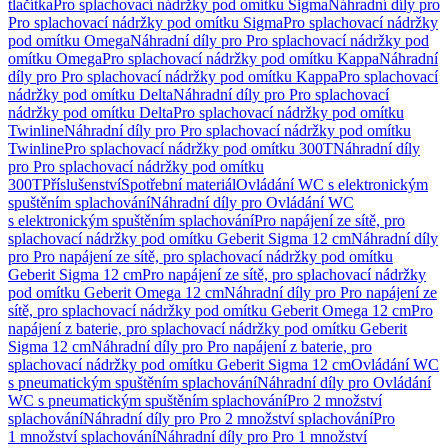
tlačítka
Pro splachovací nádržky pod omítku Sigma
Náhradní díly pro
Pro splachovací nádržky pod omítku Sigma
Pro splachovací nádržky
pod omítku Omega
Náhradní díly pro Pro splachovací nádržky pod
omítku Omega
Pro splachovací nádržky pod omítku Kappa
Náhradní
díly pro Pro splachovací nádržky pod omítku Kappa
Pro splachovací
nádržky pod omítku Delta
Náhradní díly pro Pro splachovací
nádržky pod omítku Delta
Pro splachovací nádržky pod omítku
Twinline
Náhradní díly pro Pro splachovací nádržky pod omítku
Twinline
Pro splachovací nádržky pod omítku 300T
Náhradní díly
pro Pro splachovací nádržky pod omítku
300T
Příslušenství
Spotřební materiál
Ovládání WC s elektronickým
spuštěním splachování
Náhradní díly pro Ovládání WC
s elektronickým spuštěním splachování
Pro napájení ze sítě, pro
splachovací nádržky pod omítku Geberit Sigma 12 cm
Náhradní díly
pro Pro napájení ze sítě, pro splachovací nádržky pod omítku
Geberit Sigma 12 cm
Pro napájení ze sítě, pro splachovací nádržky
pod omítku Geberit Omega 12 cm
Náhradní díly pro Pro napájení ze
sítě, pro splachovací nádržky pod omítku Geberit Omega 12 cm
Pro
napájení z baterie, pro splachovací nádržky pod omítku Geberit
Sigma 12 cm
Náhradní díly pro Pro napájení z baterie, pro
splachovací nádržky pod omítku Geberit Sigma 12 cm
Ovládání WC
s pneumatickým spuštěním splachování
Náhradní díly pro Ovládání
WC s pneumatickým spuštěním splachování
Pro 2 množství
splachování
Náhradní díly pro Pro 2 množství splachování
Pro
1 množství splachování
Náhradní díly pro Pro 1 množství