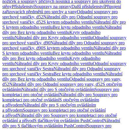
nožiček a soupravy příčných nosníků a soupravy pro ukotvení do
stěny
Příslušenství
Soupravy na opravy
Další příslušenství
Připojení
zařizovacích předmětů pro sprchy a vany
Odpadní soupravy pro
sprchové vaničky, d52
Náhradní díly pro Odpadní soupravy pro
sprchové vaničky, d52
S krytem odpadního ventilu
Náhradní díly pro
S krytem odpadního ventilu
Bez krytu odpadního ventilu
Náhradní
díly pro Bez krytu odpadního ventilu
Kryty odpadního
ventilu
Náhradní díly pro Kryty odpadního ventilu
Odpadní soupravy
pro sprchové vaničky, d90
Náhradní díly pro Odpadní soupravy pro
sprchové vaničky, d90
S krytem odpadního ventilu
Náhradní díly pro
S krytem odpadního ventilu
Bez krytu odpadního ventilu
Náhradní
díly pro Bez krytu odpadního ventilu
Kryty odpadního
ventilu
Náhradní díly pro Kryty odpadního ventilu
Odpadní soupravy
pro sprchové vaničky Sestra
Náhradní díly pro Odpadní soupravy
pro sprchové vaničky Sestra
Bez krytu odpadního ventilu
Náhradní
díly pro Bez krytu odpadního ventilu
Odpadní soupravy pro vany,
d52
Náhradní díly pro Odpadní soupravy pro vany, d52
S otočným
ovládáním
Náhradní díly pro S otočným ovládáním
Soupravy pro
kompletaci pro otočné ovládání
Náhradní díly pro Soupravy pro
kompletaci pro otočné ovládání
S otočným ovládáním
a přívodem
Náhradní díly pro S otočným ovládáním
a přívodem
Soupravy pro kompletaci pro otočné ovládání
a přívod
Náhradní díly pro Soupravy pro kompletaci pro otočné
ovládání a přívod
S tlačítkovým ovládáním PushControl
Náhradní
díly pro S tlačítkovým ovládáním PushControl
Soupravy pro