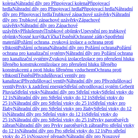
kolena
Náhradní díly pro Připojovací kolena
Připojovací
hrdla
Náhradní díly pro Připojovací hrdla
Připojovací hrdla
Náhradní
díly pro Připojovací hrdla
Trubkové zápachové uzávěrky
Náhradní
díly pro Trubkové zápachové uzávěrky
Zápachové
uzávěrky
Náhradní díly pro Zápachové
uzávěrky
Příslušenství
Trubkové objímky
Upevnění pro trubkové
objímky
Nosné korýtka
Víčka
Těsnění
Ochranné zátky
Spotřební
materiál
Požární ochrana, zvuková izolace a ochrana proti
vlhkosti
Požární ochrana
Náhradní díly pro Požární ochrana
Požární
ochrana pro kanalizační systémy
Náhradní díly pro Požární ochrana
pro kanalizační systémy
Zvuková izolace
Izolace pro přerušení hluku
šířeného konstrukcemi
Izolace pro přerušení hluku šířeného
konstrukcemi a proti hluku šířenému vzduchem
Ochrana proti
vlhkosti
Těsnění
Přivzdušňovací ventily pro
kanalizaci
Přivzdušňovací ventily
Náhradní díly pro Přivzdušňovací
ventily
Prvky k zadržení energie
Střešní odvodňovací systém Geberit
Pluvia
Střešní vtoky
Náhradní díly pro Střešní vtoky
Střešní vtoky do
12 l/s
Náhradní díly pro Střešní vtoky do 12 l/s
Střešní vtoky do
25 l/s
Náhradní díly pro Střešní vtoky do 25 l/s
Střešní vtoky pro
žlaby
Náhradní díly pro Střešní vtoky pro žlaby
Střešní vtoky do 12
l/s
Náhradní díly pro Střešní vtoky do 12 l/s
Střešní vtoky do
25 l/s
Náhradní díly pro Střešní vtoky do 25 l/s
Prvky parotěsných
zábran
Náhradní díly pro Prvky parotěsných zábran
Pro střešní vtoky
do 12 l/s
Náhradní díly pro Pro střešní vtoky do 12 l/s
Pro střešní
vtoky do 25 l/s
Nouzové přepady
Náhradní díly pro Nouzové