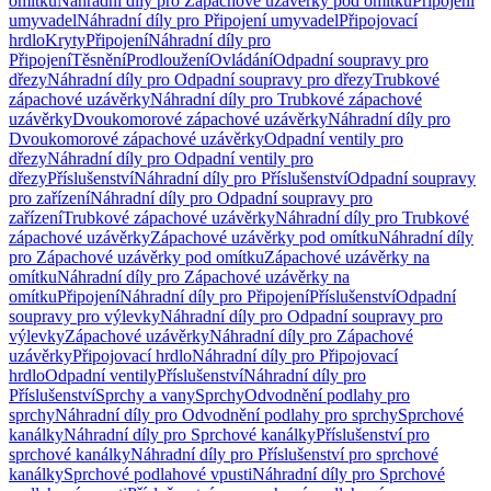
omítku
Náhradní díly pro Zápachové uzávěrky pod omítku
Připojení
umyvadel
Náhradní díly pro Připojení umyvadel
Připojovací
hrdlo
Kryty
Připojení
Náhradní díly pro
Připojení
Těsnění
Prodloužení
Ovládání
Odpadní soupravy pro
dřezy
Náhradní díly pro Odpadní soupravy pro dřezy
Trubkové
zápachové uzávěrky
Náhradní díly pro Trubkové zápachové
uzávěrky
Dvoukomorové zápachové uzávěrky
Náhradní díly pro
Dvoukomorové zápachové uzávěrky
Odpadní ventily pro
dřezy
Náhradní díly pro Odpadní ventily pro
dřezy
Příslušenství
Náhradní díly pro Příslušenství
Odpadní soupravy
pro zařízení
Náhradní díly pro Odpadní soupravy pro
zařízení
Trubkové zápachové uzávěrky
Náhradní díly pro Trubkové
zápachové uzávěrky
Zápachové uzávěrky pod omítku
Náhradní díly
pro Zápachové uzávěrky pod omítku
Zápachové uzávěrky na
omítku
Náhradní díly pro Zápachové uzávěrky na
omítku
Připojení
Náhradní díly pro Připojení
Příslušenství
Odpadní
soupravy pro výlevky
Náhradní díly pro Odpadní soupravy pro
výlevky
Zápachové uzávěrky
Náhradní díly pro Zápachové
uzávěrky
Připojovací hrdlo
Náhradní díly pro Připojovací
hrdlo
Odpadní ventily
Příslušenství
Náhradní díly pro
Příslušenství
Sprchy a vany
Sprchy
Odvodnění podlahy pro
sprchy
Náhradní díly pro Odvodnění podlahy pro sprchy
Sprchové
kanálky
Náhradní díly pro Sprchové kanálky
Příslušenství pro
sprchové kanálky
Náhradní díly pro Příslušenství pro sprchové
kanálky
Sprchové podlahové vpusti
Náhradní díly pro Sprchové