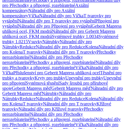
nerozebíratelné
Přechodky a připojení, rozebíratelné
Náhradní díly
pro Přechodky a připojení, rozebíratelné
Axiální
kompenzátory
Náhradní díly pro Axiální
kompenzátory
Víčka
Náhradní díly pro Víčka
T tvarovky pro
vytápění
Náhradní díly pro T tvarovky pro vytápění
Připojení pro
vytápění
Náhradní díly pro Připojení pro vytápění
Geberit Mapress
uhlíková ocel, FKM modrá
Náhradní díly pro Geberit Mapress
uhlíková ocel, FKM modrá
Systémové trubky 1.0034
Systémové
trubky 1.0215
Vsuvky
Nátrubky
Náhradní díly pro
Nátrubky
Redukce
Náhradní díly pro Redukce
Kolena
Náhradní díly
pro Kolena
T tvarovky
Náhradní díly pro T tvarovky
Přechodky
nerozebíratelné
Náhradní díly pro Přechodky
nerozebíratelné
Přechodky a připojení, rozebíratelné
Náhradní díly
pro Přechodky a připojení, rozebíratelné
Víčka
Náhradní díly pro
Víčka
Příslušenství pro Geberit Mapress uhlíková ocel
Těsnění pro
trubky a tvarovky
Kryty pro trubky
Upevnění pro trubky
Upevnění
pro připojení
Systémová těsnění
Sady šroubů pro přírubové
spoje
Geberit Mapress měď
Geberit Mapress měď
Náhradní díly pro
Geberit Mapress měď
Nátrubky
Náhradní díly pro
Nátrubky
Redukce
Náhradní díly pro Redukce
Kolena
Náhradní díly
pro Kolena
T tvarovky
Náhradní díly pro T tvarovky
Křížové
tvarovky
Náhradní díly pro Křížové tvarovky
Přechodky
nerozebíratelné
Náhradní díly pro Přechodky
nerozebíratelné
Přechodky a připojení, rozebíratelné
Náhradní díly
pro Přechodky a připojení, rozebíratelné
Víčka
Náhradní díly pro