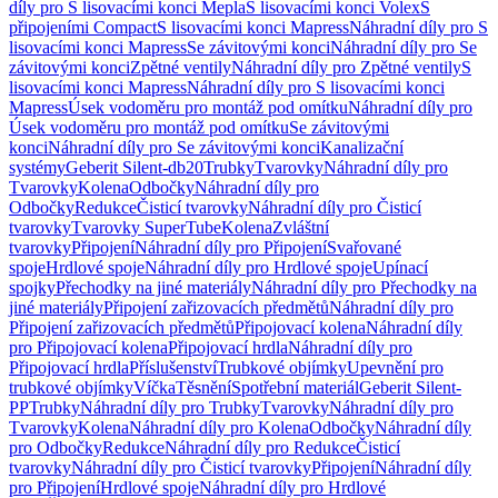
díly pro S lisovacími konci Mepla
S lisovacími konci Volex
S
připojeními Compact
S lisovacími konci Mapress
Náhradní díly pro S
lisovacími konci Mapress
Se závitovými konci
Náhradní díly pro Se
závitovými konci
Zpětné ventily
Náhradní díly pro Zpětné ventily
S
lisovacími konci Mapress
Náhradní díly pro S lisovacími konci
Mapress
Úsek vodoměru pro montáž pod omítku
Náhradní díly pro
Úsek vodoměru pro montáž pod omítku
Se závitovými
konci
Náhradní díly pro Se závitovými konci
Kanalizační
systémy
Geberit Silent-db20
Trubky
Tvarovky
Náhradní díly pro
Tvarovky
Kolena
Odbočky
Náhradní díly pro
Odbočky
Redukce
Čisticí tvarovky
Náhradní díly pro Čisticí
tvarovky
Tvarovky SuperTube
Kolena
Zvláštní
tvarovky
Připojení
Náhradní díly pro Připojení
Svařované
spoje
Hrdlové spoje
Náhradní díly pro Hrdlové spoje
Upínací
spojky
Přechodky na jiné materiály
Náhradní díly pro Přechodky na
jiné materiály
Připojení zařizovacích předmětů
Náhradní díly pro
Připojení zařizovacích předmětů
Připojovací kolena
Náhradní díly
pro Připojovací kolena
Připojovací hrdla
Náhradní díly pro
Připojovací hrdla
Příslušenství
Trubkové objímky
Upevnění pro
trubkové objímky
Víčka
Těsnění
Spotřební materiál
Geberit Silent-
PP
Trubky
Náhradní díly pro Trubky
Tvarovky
Náhradní díly pro
Tvarovky
Kolena
Náhradní díly pro Kolena
Odbočky
Náhradní díly
pro Odbočky
Redukce
Náhradní díly pro Redukce
Čisticí
tvarovky
Náhradní díly pro Čisticí tvarovky
Připojení
Náhradní díly
pro Připojení
Hrdlové spoje
Náhradní díly pro Hrdlové