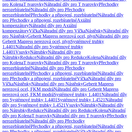
pro Kolena
T tvarovky
Náhradní díly pro T tvarovky
Přechodky
nerozebíratelné
Náhradní díly pro Přechodky
nerozebíratelné
Přechodky a připojení, rozebíratelné
Náhradní díly
pro Přechodky a připojení, rozebíratelné
Axiální
kompenzátory
Náhradní díly pro Axiální
kompenzátory
Víčka
Náhradní díly pro Víčka
Nástěnky
Náhradní díly
pro Nástěnky
Geberit Mapress nerezová ocel, plyn
Náhradní díly pro
Geberit Mapress nerezová ocel, plyn
Systémové trubky
1.4401
Náhradní díly pro Systémové trubky
1.4401
Vsuvky
Nátrubky
Náhradní díly pro
Nátrubky
Redukce
Náhradní díly pro Redukce
Kolena
Náhradní díly
pro Kolena
T tvarovky
Náhradní díly pro T tvarovky
Přechodky
nerozebíratelné
Náhradní díly pro Přechodky
nerozebíratelné
Přechodky a připojení, rozebíratelné
Náhradní díly
pro Přechodky a připojení, rozebíratelné
Víčka
Náhradní díly pro
Víčka
Nástěnky
Náhradní díly pro Nástěnky
Geberit Mapress
nerezová ocel, FKM modrá
Náhradní díly pro Geberit Mapress
nerezová ocel, FKM modrá
Systémové trubky 1.4401
Náhradní díly
pro Systémové trubky 1.4401
Systémové trubky 1.4521
Náhradní
díly pro Systémové trubky 1.4521
Vsuvky
Nátrubky
Náhradní díly
pro Nátrubky
Redukce
Náhradní díly pro Redukce
Kolena
Náhradní
díly pro Kolena
T tvarovky
Náhradní díly pro T tvarovky
Přechodky
nerozebíratelné
Náhradní díly pro Přechodky
nerozebíratelné
Přechodky a připojení, rozebíratelné
Náhradní díly
pro Přechodky a připojení, rozebíratelné
Víčka
Náhradní díly pro