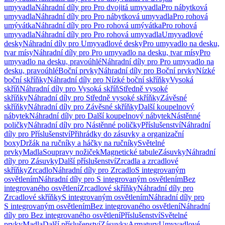
umyvadla
Náhradní díly pro Pro dvojitá umyvadla
Pro nábytková
umyvadla
Náhradní díly pro Pro nábytková umyvadla
Pro rohová
umývátka
Náhradní díly pro Pro rohová umývátka
Pro rohová
umyvadla
Náhradní díly pro Pro rohová umyvadla
Umyvadlové
desky
Náhradní díly pro Umyvadlové desky
Pro umyvadlo na desku,
tvar mísy
Náhradní díly pro Pro umyvadlo na desku, tvar mísy
Pro
umyvadlo na desku, pravoúhlé
Náhradní díly pro Pro umyvadlo na
desku, pravoúhlé
Boční prvky
Náhradní díly pro Boční prvky
Nízké
boční skříňky
Náhradní díly pro Nízké boční skříňky
Vysoká
skříň
Náhradní díly pro Vysoká skříň
Středně vysoké
skříňky
Náhradní díly pro Středně vysoké skříňky
Závěsné
skříňky
Náhradní díly pro Závěsné skříňky
Další koupelnový
nábytek
Náhradní díly pro Další koupelnový nábytek
Nástěnné
poličky
Náhradní díly pro Nástěnné poličky
Příslušenství
Náhradní
díly pro Příslušenství
Přihrádky do zásuvky a organizační
boxy
Držák na ručníky a háčky na ručníky
Světelné
prvky
Madla
Soupravy nožiček
Magnetické tabule
Zásuvky
Náhradní
díly pro Zásuvky
Další příslušenství
Zrcadla a zrcadlové
skříňky
Zrcadlo
Náhradní díly pro Zrcadlo
S integrovaným
osvětlením
Náhradní díly pro S integrovaným osvětlením
Bez
integrovaného osvětlení
Zrcadlové skříňky
Náhradní díly pro
Zrcadlové skříňky
S integrovaným osvětlením
Náhradní díly pro
S integrovaným osvětlením
Bez integrovaného osvětlení
Náhradní
díly pro Bez integrovaného osvětlení
Příslušenství
Světelné
prvky
Madla
Další příslušenství
Zásuvky
Armatury
Umyvadlové