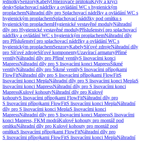
jednotky
Senzory
Kabely
Omezovače průtoku
Kryty a krycí
desky
Splachovací nádržky a ovládání WC s hygienickým
proplachem
Náhradní díly pro Splachovací nádržky a ovládání WC s
hygienickým proplachem
Splachovací nádržky pod omítku s
hygienickým proplachem
Hygienické vestavěné moduly
Náhradní
díly pro Hygienické vestavěné moduly
Příslušenství pro splachovací
nádržky a ovládání WC s hygienickým proplachem
Náhradní díly
pro Příslušenství pro splachovací nádržky a ovládání WC s
hygienickým proplachem
Senzory
Kabely
Síťové zdroje
Náhradní díly
pro Síťové zdroje
Síťové komponenty
Uzavírací armatury
Přímé
ventily
Náhradní díly pro Přímé ventily
S lisovacími konci
Mapress
Náhradní díly pro S lisovacími konci Mapress
Šikmé
ventily
Náhradní díly pro Šikmé ventily
S lisovacími přípojkami
FlowFit
Náhradní díly pro S lisovacími přípojkami FlowFit
S
lisovacími konci Mepla
Náhradní díly pro S lisovacími konci Mepla
S
lisovacími konci Mapress
Náhradní díly pro S lisovacími konci
Mapress
Kulové kohouty
Náhradní díly pro Kulové
kohouty
S lisovacími přípojkami FlowFit
Náhradní díly pro
S lisovacími přípojkami FlowFit
S lisovacími konci Mepla
Náhradní
díly pro S lisovacími konci Mepla
S lisovacími konci
Mapress
Náhradní díly pro S lisovacími konci Mapress
S lisovacími
konci Mapress, FKM modrá
Kulové kohouty pro montáž pod
omítku
Náhradní díly pro Kulové kohouty pro montáž pod
omítku
S lisovacími přípojkami FlowFit
Náhradní díly pro
S lisovacími přípojkami FlowFit
S lisovacími konci Mepla
Náhradní