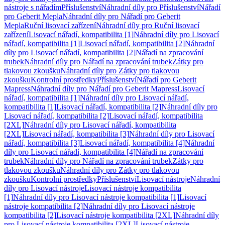
nástroje s nářadím
Příslušenství
Náhradní díly pro Příslušenství
Nářadí
pro Geberit Mepla
Náhradní díly pro Nářadí pro Geberit
Mepla
Ruční lisovací zařízení
Náhradní díly pro Ruční lisovací
zařízení
Lisovací nářadí, kompatibilita [1]
Náhradní díly pro Lisovací
nářadí, kompatibilita [1]
Lisovací nářadí, kompatibilita [2]
Náhradní
díly pro Lisovací nářadí, kompatibilita [2]
Nářadí na zpracování
trubek
Náhradní díly pro Nářadí na zpracování trubek
Zátky pro
tlakovou zkoušku
Náhradní díly pro Zátky pro tlakovou
zkoušku
Kontrolní prostředky
Příslušenství
Nářadí pro Geberit
Mapress
Náhradní díly pro Nářadí pro Geberit Mapress
Lisovací
nářadí, kompatibilita [1]
Náhradní díly pro Lisovací nářadí,
kompatibilita [1]
Lisovací nářadí, kompatibilita [2]
Náhradní díly pro
Lisovací nářadí, kompatibilita [2]
Lisovací nářadí, kompatibilita
[2XL]
Náhradní díly pro Lisovací nářadí, kompatibilita
[2XL]
Lisovací nářadí, kompatibilita [3]
Náhradní díly pro Lisovací
nářadí, kompatibilita [3]
Lisovací nářadí, kompatibilita [4]
Náhradní
díly pro Lisovací nářadí, kompatibilita [4]
Nářadí na zpracování
trubek
Náhradní díly pro Nářadí na zpracování trubek
Zátky pro
tlakovou zkoušku
Náhradní díly pro Zátky pro tlakovou
zkoušku
Kontrolní prostředky
Příslušenství
Lisovací nástroje
Náhradní
díly pro Lisovací nástroje
Lisovací nástroje kompatibilita
[1]
Náhradní díly pro Lisovací nástroje kompatibilita [1]
Lisovací
nástroje kompatibilita [2]
Náhradní díly pro Lisovací nástroje
kompatibilita [2]
Lisovací nástroje kompatibilita [2XL]
Náhradní díly
pro Lisovací nástroje kompatibilita [2XL]
Lisovací nástroje,