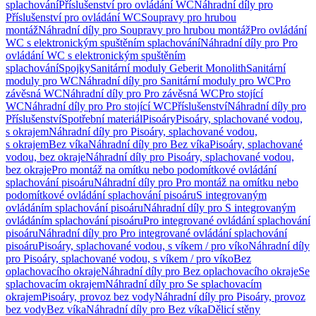
splachování
Příslušenství pro ovládání WC
Náhradní díly pro
Příslušenství pro ovládání WC
Soupravy pro hrubou
montáž
Náhradní díly pro Soupravy pro hrubou montáž
Pro ovládání
WC s elektronickým spuštěním splachování
Náhradní díly pro Pro
ovládání WC s elektronickým spuštěním
splachování
Spojky
Sanitární moduly Geberit Monolith
Sanitární
moduly pro WC
Náhradní díly pro Sanitární moduly pro WC
Pro
závěsná WC
Náhradní díly pro Pro závěsná WC
Pro stojící
WC
Náhradní díly pro Pro stojící WC
Příslušenství
Náhradní díly pro
Příslušenství
Spotřební materiál
Pisoáry
Pisoáry, splachované vodou,
s okrajem
Náhradní díly pro Pisoáry, splachované vodou,
s okrajem
Bez víka
Náhradní díly pro Bez víka
Pisoáry, splachované
vodou, bez okraje
Náhradní díly pro Pisoáry, splachované vodou,
bez okraje
Pro montáž na omítku nebo podomítkové ovládání
splachování pisoáru
Náhradní díly pro Pro montáž na omítku nebo
podomítkové ovládání splachování pisoáru
S integrovaným
ovládáním splachování pisoáru
Náhradní díly pro S integrovaným
ovládáním splachování pisoáru
Pro integrované ovládání splachování
pisoáru
Náhradní díly pro Pro integrované ovládání splachování
pisoáru
Pisoáry, splachované vodou, s víkem / pro víko
Náhradní díly
pro Pisoáry, splachované vodou, s víkem / pro víko
Bez
oplachovacího okraje
Náhradní díly pro Bez oplachovacího okraje
Se
splachovacím okrajem
Náhradní díly pro Se splachovacím
okrajem
Pisoáry, provoz bez vody
Náhradní díly pro Pisoáry, provoz
bez vody
Bez víka
Náhradní díly pro Bez víka
Dělicí stěny