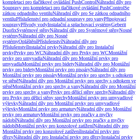
kompletaci pro tlačítkové ovládání PushControl
Náhradní díly pro
Soupravy pro kompletaci pro tlačítkové ovládání PushControl
Se
zátkou odpadního ventilu
Náhradní díly pro Se zátkou odpadního
ventilu
Příslušenství pro odpadní soupravy pro vany
Připojovací
soupravy
Přívody vody
Instalační a splachovací systémy
Geberit
Duofix
Systémové stěny
Náhradní díly pro Systémové stěny
Nosné
systémy
Náhradní díly pro Nosné
systémy
Opláštění
Příslušenství
Náhradní díly pro
Příslušenství
Instalační prvky
Náhradní díly pro Instalační
prvky
Prvky pro WC
Náhradní díly pro Prvky pro WC
Montážní
prvky pro umyvadla
Náhradní díly pro Montážní prvky pro
umyvadla
Montážní prvky pro bidety
Náhradní díly pro Montážní
prvky pro bidety
Montážní prvky pro pisoáry
Náhradní díly pro
Montážní prvky pro pisoáry
Montážní prvky pro sprchy s odtokem
ve stěně
Náhradní díly pro Montážní prvky pro sprchy s odtokem ve
stěně
Montážní prvky pro sprchy a vany
Náhradní díly pro Montážní
prvky pro sprchy a vany
Prvky pro dělicí stěny sprchy
Náhradní díly
pro Prvky pro dělicí stěny sprchy
Montážní prvky pro umyvadlové
výlevky
Náhradní díly pro Montážní prvky pro umyvadlové
výlevky
Montážní prvky pro armatury
Náhradní díly pro Montážní
prvky pro armatury
Montážní prvky pro pračky a myčky
nádobí
Náhradní díly pro Montážní prvky pro pračky a myčky
nádobí
Montážní prvky pro konzolové zatížení
Náhradní díly pro
Montážní prvky pro konzolové zatížení
Instalační prvky pro
dřezy
Náhradní díly pro Instalační prvky pro dřezy
Instalační prvky