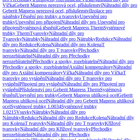
Víčka
Geberit Mapress nerezová ocel, příslušenství
Náhradní díly pro
Geberit Mapress nerezová ocel, příslušenství
Izolace pro
nástěnky
Těsnění pro trubky a tvarovky
Upevnění pro
trubky
Upevnění pro připojení
Náhradní díly pro Upevnění pro
připojení
Systémová těsnění
Geberit Mapress Therm
Systémové
trubky Therm
Tvarovky
Náhradní díly pro
Tvarovky
Nátrubky
Náhradní díly pro Nátrubky
Redukce
Náhradní
díly pro Redukce
Kolena
Náhradní díly pro Kolena
T
tvarovky
Náhradní díly pro T tvarovky
Přechodky
nerozebíratelné
Náhradní díly pro Přechodky
nerozebíratelné
Přechodky a spojky, rozebíratelné
Náhradní díly pro
Přechodky a spojky, rozebíratelné
Axiální kompenzátory
Náhradní
díly pro Axiální kompenzátory
Víčka
Náhradní díly pro Víčka
T
tvarovky pro vytápění
Náhradní díly pro T tvarovky pro
vytápění
Připojení pro vytápění
Náhradní díly pro Připojení pro
vytápění
Příslušenství pro Geberit Mapress Therm
Systémová
těsnění
Upevnění pro trubky
Geberit Mapress uhlíková ocel
Geberit
Mapress uhlíková ocel
Náhradní díly pro Geberit Mapress uhlíková
ocel
Systémové trubky 1.0034
Systémové trubky
1.0215
Vsuvky
Nátrubky
Náhradní díly pro
Nátrubky
Redukce
Náhradní díly pro Redukce
Kolena
Náhradní díly
pro Kolena
T tvarovky
Náhradní díly pro T tvarovky
Křížové
tvarovky
Náhradní díly pro Křížové tvarovky
Přechodky
nerozebíratelné
Náhradní díly pro Přechodky