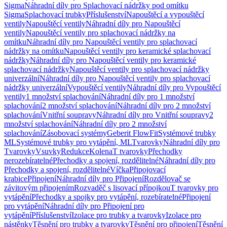
Sigma
Náhradní díly pro Splachovací nádržky pod omítku
Sigma
Splachovací trubky
Příslušenství
Napouštěcí a vypouštěcí
ventily
Napouštěcí ventily
Náhradní díly pro Napouštěcí
ventily
Napouštěcí ventily pro splachovací nádržky na
omítku
Náhradní díly pro Napouštěcí ventily pro splachovací
nádržky na omítku
Napouštěcí ventily pro keramické splachovací
nádržky
Náhradní díly pro Napouštěcí ventily pro keramické
splachovací nádržky
Napouštěcí ventily pro splachovací nádržky
univerzální
Náhradní díly pro Napouštěcí ventily pro splachovací
nádržky univerzální
Vypouštěcí ventily
Náhradní díly pro Vypouštěcí
ventily
1 množství splachování
Náhradní díly pro 1 množství
splachování
2 množství splachování
Náhradní díly pro 2 množství
splachování
Vnitřní soupravy
Náhradní díly pro Vnitřní soupravy
2
množství splachování
Náhradní díly pro 2 množství
splachování
Zásobovací systémy
Geberit FlowFit
Systémové trubky
ML
Systémové trubky pro vytápění, ML
Tvarovky
Náhradní díly pro
Tvarovky
Vsuvky
Redukce
Kolena
T tvarovky
Přechodky
nerozebíratelné
Přechodky a spojení, rozdělitelné
Náhradní díly pro
Přechodky a spojení, rozdělitelné
Víčka
Připojovací
krabice
Připojení
Náhradní díly pro Připojení
Rozdělovač se
závitovým připojením
Rozvaděč s lisovací přípojkou
T tvarovky pro
vytápění
Přechodky a spojky pro vytápění, rozebíratelné
Připojení
pro vytápění
Náhradní díly pro Připojení pro
vytápění
Příslušenství
Izolace pro trubky a tvarovky
Izolace pro
nástěnky
Těsnění pro trubky a tvarovky
Těsnění pro připojení
Těsnění