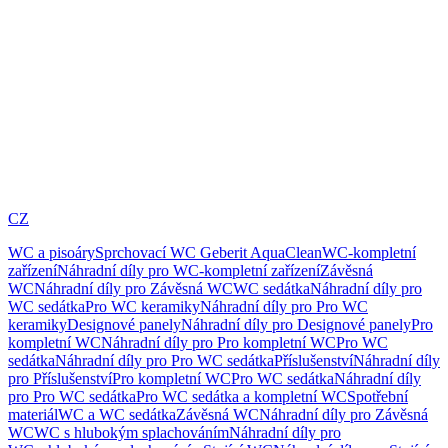
CZ
WC a pisoáry
Sprchovací WC Geberit AquaClean
WC-kompletní
zařízení
Náhradní díly pro WC-kompletní zařízení
Závěsná
WC
Náhradní díly pro Závěsná WC
WC sedátka
Náhradní díly pro
WC sedátka
Pro WC keramiky
Náhradní díly pro Pro WC
keramiky
Designové panely
Náhradní díly pro Designové panely
Pro
kompletní WC
Náhradní díly pro Pro kompletní WC
Pro WC
sedátka
Náhradní díly pro Pro WC sedátka
Příslušenství
Náhradní díly
pro Příslušenství
Pro kompletní WC
Pro WC sedátka
Náhradní díly
pro Pro WC sedátka
Pro WC sedátka a kompletní WC
Spotřební
materiál
WC a WC sedátka
Závěsná WC
Náhradní díly pro Závěsná
WC
WC s hlubokým splachováním
Náhradní díly pro