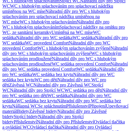
WC s hlubokým splachováním
Stojící WC
Náhradní díly pro Stojící
WC
WC s hlubokým splachováním pro splachovací nádržku
umístěnou na WC míse
Náhradní díly pro WC s hlubokým
splachováním pro splachovací nádržku umístěnou na
WC míse
WC s hlubokým splachováním
Náhradní díly pro
WC s hlubokým splachováním
Splachovací nádržky na omítku pro
WC, ze sanitární keramiky
Umístěná na WC míse
WC
sedátka
Náhradní díly pro WC sedátka
WC sedátka
Náhradní díly pro
WC sedátka
WC provedení Comfort
Náhradní díly pro WC
provedení Comfort
WC s hlubokým splachováním zvýšené
Náhradní
díly pro WC s hlubokým splachováním zvýšené
WC s hlubokým
splachováním prodloužené
Náhradní díly pro WC s hlubokým
splachováním prodloužené
WC sedátka provedení Comfort
Náhradní
díly pro WC sedátka provedení Comfort
WC sedátka
Náhradní díly
pro WC sedátka
WC sedátka bez krytu
Náhradní díly pro WC
sedátka bez krytu
WC pro děti
Náhradní díly pro WC pro
děti
Závěsná WC
Náhradní díly pro Závěsná WC
Stojící
WC
Náhradní díly pro Stojící WC
WC sedátka pro děti
Náhradní díly
pro WC sedátka pro děti
WC sedátka
Náhradní díly pro WC
sedátka
WC sedátka bez krytu
Náhradní díly pro WC sedátka bez
krytu
Nášlapná WC
Se spláchnutím
Příslušenství
Připojení
Upevňovací
materiál
Bidety
Závěsné bidety
Náhradní díly pro Závěsné
bidety
Stojící bidety
Náhradní díly pro Stojící
bidety
Příslušenství
Náhradní díly pro Příslušenství
Ovládací tlačítka
a ovládání WC
Ovládací tlačítka
Náhradní díly pro Ovládací