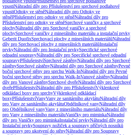
podlahové vpusti
Příslušenství pro sprchové podlahové
vpusti
Náhradní díly pro Příslušenství pro sprchové podlahové
vpusti
Odtoky ve stěně
Náhradní díly pro Odtoky ve
stěně
Příslušenství pro odtoky ve stěně
Náhradní díly pro
Příslušenství pro odtoky ve stěně
Sprchové vaničky a sprchové
plochy
Náhradní díly pro Sprchové vaničky a sprchové
plochy
Sprchové vaničky z minerálního materiálu a instalační prvky
Geberit Duofix
Sprchovací plochy z minerálních materiálů
Náhradní
díly pro Sprchovací plochy z minerálních materiálů
Instalační
prvky
Náhradní díly pro Instalační prvky
Specifické sprchové
odpadní soupravy
Náhradní díly pro Specifické sprchové odpadní
soupravy
Příslušenství
Sprchové zástěny
Náhradní díly pro Sprchové
zástěny
Sprchové zástěny
Náhradní díly pro Sprchové zástěny
Pevné
boční sprchové stěny pro sprchu Walk-In
Náhradní díly pro Pevné
boční sprchové stěny pro sprchu Walk-In
Vanové zástěny
Náhradní
díly pro Vanové zástěny
Sprchové dveře
Náhradní díly pro Sprchové
dveře
Příslušenství
Náhradní díly pro Příslušenství
Výklenkové
odkládací boxy pro sprchy
Výklenkové odkládací
boxy
Příslušenství
Vany
Vany ze sanitárního akrylátu
Náhradní díly
pro Vany ze sanitárního akrylátu
Obdélníkové vany
Náhradní díly
pro Obdélníkové vany
Vany z minerálního materiálu
Náhradní díly
pro Vany z minerálního materiálu
Vaničky pro miminka
Náhradní
díly pro Vaničky pro miminka
Instalační prvky
Náhradní díly pro
Instalační prvky
Soupravy nožiček a soupravy příčných nosníků
a soupravy pro ukotvení do stěny
Náhradní díly pro Soupravy