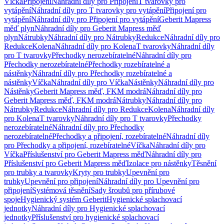
Víčka
Připojení
Náhradní díly pro Připojení
T tvarovky pro
vytápění
Náhradní díly pro T tvarovky pro vytápění
Připojení pro
vytápění
Náhradní díly pro Připojení pro vytápění
Geberit Mapress
měď plyn
Náhradní díly pro Geberit Mapress měď
plyn
Nátrubky
Náhradní díly pro Nátrubky
Redukce
Náhradní díly pro
Redukce
Kolena
Náhradní díly pro Kolena
T tvarovky
Náhradní díly
pro T tvarovky
Přechodky nerozebíratelné
Náhradní díly pro
Přechodky nerozebíratelné
Přechodky rozebíratelné a
nástěnky
Náhradní díly pro Přechodky rozebíratelné a
nástěnky
Víčka
Náhradní díly pro Víčka
Nástěnky
Náhradní díly pro
Nástěnky
Geberit Mapress měď, FKM modrá
Náhradní díly pro
Geberit Mapress měď, FKM modrá
Nátrubky
Náhradní díly pro
Nátrubky
Redukce
Náhradní díly pro Redukce
Kolena
Náhradní díly
pro Kolena
T tvarovky
Náhradní díly pro T tvarovky
Přechodky
nerozebíratelné
Náhradní díly pro Přechodky
nerozebíratelné
Přechodky a připojení, rozebíratelné
Náhradní díly
pro Přechodky a připojení, rozebíratelné
Víčka
Náhradní díly pro
Víčka
Příslušenství pro Geberit Mapress měď
Náhradní díly pro
Příslušenství pro Geberit Mapress měď
Izolace pro nástěnky
Těsnění
pro trubky a tvarovky
Kryty pro trubky
Upevnění pro
trubky
Upevnění pro připojení
Náhradní díly pro Upevnění pro
připojení
Systémová těsnění
Sady šroubů pro přírubové
spoje
Hygienický systém Geberit
Hygienické splachovací
jednotky
Náhradní díly pro Hygienické splachovací
jednotky
Příslušenství pro hygienické splachovací