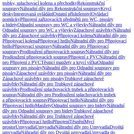
trubky, splachovací kolena a přechodky
Rekonstrukční
soupravy
Náhradní díly pro Rekonstrukční soupravy
Krycí
desky
Integrovaná ovládání
Ostatní příslušenství
Ovládací
pomůcky
Připojení zařizovacích předmětů pro WC, pisoáry
a bidety
Odpadní soupravy pro WC a výlevky
Náhradní díly pro
Odpadní soupravy pro WC a výlevky
Zápachové uzávěrky
Náhradní
díly pro Zápachové uzávěrky
Připojovací kolena
Náhradní díly pro
Připojovací kolena
Připojovací hrdlo
Náhradní díly pro Připojovací
hrdlo
Připojovací soupravy
Náhradní díly pro Připojovací
soupravy
Prodloužení připojovacích souprav
Náhradní díly pro
Prodloužení připojovacích souprav
Připojení z PVC
Náhradní díly
pro Připojení z PVC
Těsnicí manžety a krycí víčka
Odpadní
soupravy pro pisoáry
Náhradní díly pro Odpadní soupravy pro
pisoáry
Zápachové uzávěrky pro pisoáry
Náhradní díly pro
Zápachové uzávěrky pro pisoáry
Trubkové zápachové
uzávěrky
Náhradní díly pro Trubkové zápachové
uzávěrky
Prodloužení splachovacích trubek a připojovacích
souprav
Náhradní díly pro Prodloužení splachovacích trubek
a připojovacích souprav
Připojovací hrdlo
Náhradní díly pro
Připojovací hrdlo
Manžety
Odpadní soupravy pro bidety
Náhradní
díly pro Odpadní soupravy pro bidety
Trubkové zápachové
uzávěrky
Náhradní díly pro Trubkové zápachové
uzávěrky
Připojovací hrdlo
Připojení
Těsnění
Mycí
prostor
Umyvadla
Umyvadla
Náhradní díly pro Umyvadla
Dvojitá
umyvadla
Náhradní díly pro Dvojitá umyvadla
Umyvadla do