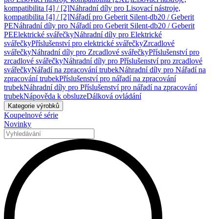
kompatibilita [4] / [2]
Náhradní díly pro Lisovací nástroje,
kompatibilita [4] / [2]
Nářadí pro Geberit Silent-db20 / Geberit
PE
Náhradní díly pro Nářadí pro Geberit Silent-db20 / Geberit
PE
Elektrické svářečky
Náhradní díly pro Elektrické
svářečky
Příslušenství pro elektrické svářečky
Zrcadlové
svářečky
Náhradní díly pro Zrcadlové svářečky
Příslušenství pro
zrcadlové svářečky
Náhradní díly pro Příslušenství pro zrcadlové
svářečky
Nářadí na zpracování trubek
Náhradní díly pro Nářadí na
zpracování trubek
Příslušenství pro nářadí na zpracování
trubek
Náhradní díly pro Příslušenství pro nářadí na zpracování
trubek
Nápověda k obsluze
Dálková ovládání
Kategorie výrobků
Koupelnové série
Novinky