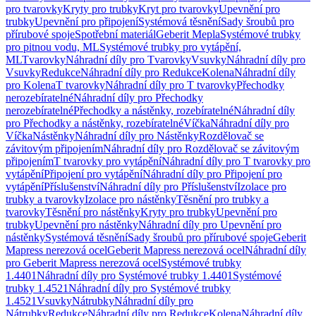
pro tvarovky
Kryty pro trubky
Kryt pro tvarovky
Upevnění pro
trubky
Upevnění pro připojení
Systémová těsnění
Sady šroubů pro
přírubové spoje
Spotřební materiál
Geberit Mepla
Systémové trubky
pro pitnou vodu, ML
Systémové trubky pro vytápění,
ML
Tvarovky
Náhradní díly pro Tvarovky
Vsuvky
Náhradní díly pro
Vsuvky
Redukce
Náhradní díly pro Redukce
Kolena
Náhradní díly
pro Kolena
T tvarovky
Náhradní díly pro T tvarovky
Přechodky
nerozebíratelné
Náhradní díly pro Přechodky
nerozebíratelné
Přechodky a nástěnky, rozebíratelné
Náhradní díly
pro Přechodky a nástěnky, rozebíratelné
Víčka
Náhradní díly pro
Víčka
Nástěnky
Náhradní díly pro Nástěnky
Rozdělovač se
závitovým připojením
Náhradní díly pro Rozdělovač se závitovým
připojením
T tvarovky pro vytápění
Náhradní díly pro T tvarovky pro
vytápění
Připojení pro vytápění
Náhradní díly pro Připojení pro
vytápění
Příslušenství
Náhradní díly pro Příslušenství
Izolace pro
trubky a tvarovky
Izolace pro nástěnky
Těsnění pro trubky a
tvarovky
Těsnění pro nástěnky
Kryty pro trubky
Upevnění pro
trubky
Upevnění pro nástěnky
Náhradní díly pro Upevnění pro
nástěnky
Systémová těsnění
Sady šroubů pro přírubové spoje
Geberit
Mapress nerezová ocel
Geberit Mapress nerezová ocel
Náhradní díly
pro Geberit Mapress nerezová ocel
Systémové trubky
1.4401
Náhradní díly pro Systémové trubky 1.4401
Systémové
trubky 1.4521
Náhradní díly pro Systémové trubky
1.4521
Vsuvky
Nátrubky
Náhradní díly pro
Nátrubky
Redukce
Náhradní díly pro Redukce
Kolena
Náhradní díly