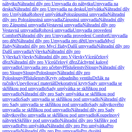
nábytku
Náhradní díly pro Umyvadla do nábytku
Umyvadla na
desku
Náhradní díly pro Umyvadla na desku
Umývátka
Náhradní díly
pro Umývátka
Rohové umývátka
Polozápustná umyvadla
Náhradní
díly pro Polozápustná umyvadla
Zápustná umyvadla
Náhradní díly
pro Zápustná umyvadla
Vestavná umyvadla
Náhradní díly pro
Vestavná umyvadla
Rohová umyvadla
Umyvadla provedení
Comfort
Náhradní díly pro Umyvadla provedení Comfort
Umyvadla
pro děti
Náhradní díly pro Umyvadla pro děti
Umyvadla
Mycí
žlaby
Náhradní díly pro Mycí žlaby
Další umyvadla
Náhradní díly pro
Další umyvadla
Výlevka
Náhradní díly pro
Výlevka
Výlevky
Náhradní díly pro Výlevky
Víceúčelový
dřez
Náhradní díly pro Víceúčelový dřez
Záchytné kalové
umyvadlo
Umyvadla pro učebny
Příslušenství
Sloupy
Náhradní díly
pro Sloupy
Sloupy
Polosloupy
Náhradní díly pro
Polosloupy
Příslušenství
Kryty odpadního ventilu
Držák na
ručníky
Upevňovací materiál
Dekorativní kryty
Sady umyvadla se
skříňkou pod umyvadlo
Sady umývátka se skříňkou pod
umyvadlo
Náhradní díly pro Sady umývátka se skříňkou pod
umyvadlo
Sady umyvadla se skříňkou pod umyvadlo
Náhradní díly
pro Sady umyvadla se skříňkou pod umyvadlo
Sady nábytkového
umyvadla se skříňkou pod umyvadlo
Náhradní díly pro Sady
nábytkového umyvadla se skříňkou pod umyvadlo
Koupelnový
nábytek
Skříňky pod umyvadlo
Náhradní díly pro Skříňky pod
umyvadlo
Pro umývátka
Náhradní díly pro Pro umývátka
Pro
umyvadla
Náhradní díly pro Pro umyvadla
Pro dvojitá