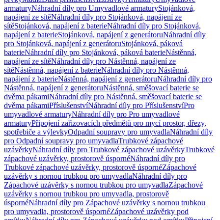
armatury
Náhradní díly pro Umyvadlové armatury
Stojánková,
napájení ze sítě
Náhradní díly pro Stojánková, napájení ze
sítě
Stojánková, napájení z baterie
Náhradní díly pro Stojánková,
napájení z baterie
Stojánková, napájení z generátoru
Náhradní díly
pro Stojánková, napájení z generátoru
Stojánková, páková
baterie
Náhradní díly pro Stojánková, páková baterie
Nástěnná,
napájení ze sítě
Náhradní díly pro Nástěnná, napájení ze
sítě
Nástěnná, napájení z baterie
Náhradní díly pro Nástěnná,
napájení z baterie
Nástěnná, napájení z generátoru
Náhradní díly pro
Nástěnná, napájení z generátoru
Nástěnná, směšovací baterie se
dvěma pákami
Náhradní díly pro Nástěnná, směšovací baterie se
dvěma pákami
Příslušenství
Náhradní díly pro Příslušenství
Pro
umyvadlové armatury
Náhradní díly pro Pro umyvadlové
armatury
Připojení zařizovacích předmětů pro mycí prostor, dřezy,
spotřebiče a výlevky
Odpadní soupravy pro umyvadla
Náhradní díly
pro Odpadní soupravy pro umyvadla
Trubkové zápachové
uzávěrky
Náhradní díly pro Trubkové zápachové uzávěrky
Trubkové
zápachové uzávěrky, prostorově úsporné
Náhradní díly pro
Trubkové zápachové uzávěrky, prostorově úsporné
Zápachové
uzávěrky s nornou trubkou pro umyvadla
Náhradní díly pro
Zápachové uzávěrky s nornou trubkou pro umyvadla
Zápachové
uzávěrky s nornou trubkou pro umyvadla, prostorově
úsporné
Náhradní díly pro Zápachové uzávěrky s nornou trubkou
pro umyvadla, prostorově úsporné
Zápachové uzávěrky pod