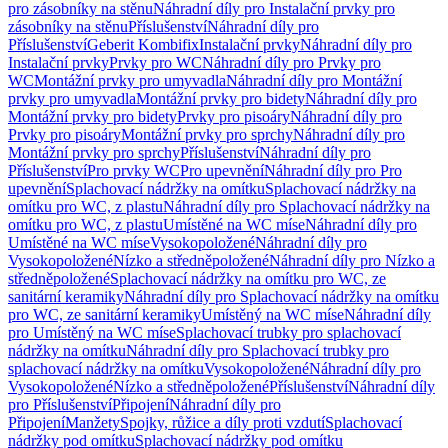
pro zásobníky na stěnu
Náhradní díly pro Instalační prvky pro
zásobníky na stěnu
Příslušenství
Náhradní díly pro
Příslušenství
Geberit Kombifix
Instalační prvky
Náhradní díly pro
Instalační prvky
Prvky pro WC
Náhradní díly pro Prvky pro
WC
Montážní prvky pro umyvadla
Náhradní díly pro Montážní
prvky pro umyvadla
Montážní prvky pro bidety
Náhradní díly pro
Montážní prvky pro bidety
Prvky pro pisoáry
Náhradní díly pro
Prvky pro pisoáry
Montážní prvky pro sprchy
Náhradní díly pro
Montážní prvky pro sprchy
Příslušenství
Náhradní díly pro
Příslušenství
Pro prvky WC
Pro upevnění
Náhradní díly pro Pro
upevnění
Splachovací nádržky na omítku
Splachovací nádržky na
omítku pro WC, z plastu
Náhradní díly pro Splachovací nádržky na
omítku pro WC, z plastu
Umístěné na WC míse
Náhradní díly pro
Umístěné na WC míse
Vysokopoložené
Náhradní díly pro
Vysokopoložené
Nízko a středněpoložené
Náhradní díly pro Nízko a
středněpoložené
Splachovací nádržky na omítku pro WC, ze
sanitární keramiky
Náhradní díly pro Splachovací nádržky na omítku
pro WC, ze sanitární keramiky
Umístěný na WC míse
Náhradní díly
pro Umístěný na WC míse
Splachovací trubky pro splachovací
nádržky na omítku
Náhradní díly pro Splachovací trubky pro
splachovací nádržky na omítku
Vysokopoložené
Náhradní díly pro
Vysokopoložené
Nízko a středněpoložené
Příslušenství
Náhradní díly
pro Příslušenství
Připojení
Náhradní díly pro
Připojení
Manžety
Spojky, růžice a díly proti vzdutí
Splachovací
nádržky pod omítku
Splachovací nádržky pod omítku