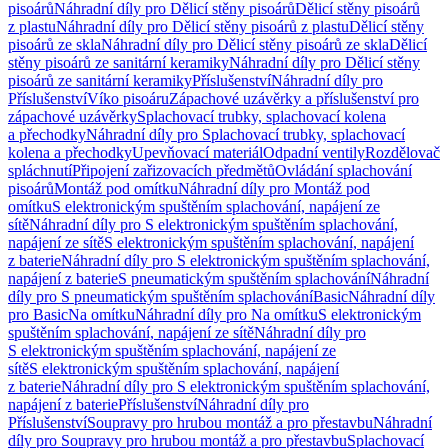
pisoárů
Náhradní díly pro Dělicí stěny pisoárů
Dělicí stěny pisoárů
z plastu
Náhradní díly pro Dělicí stěny pisoárů z plastu
Dělicí stěny
pisoárů ze skla
Náhradní díly pro Dělicí stěny pisoárů ze skla
Dělicí
stěny pisoárů ze sanitární keramiky
Náhradní díly pro Dělicí stěny
pisoárů ze sanitární keramiky
Příslušenství
Náhradní díly pro
Příslušenství
Víko pisoáru
Zápachové uzávěrky a příslušenství pro
zápachové uzávěrky
Splachovací trubky, splachovací kolena
a přechodky
Náhradní díly pro Splachovací trubky, splachovací
kolena a přechodky
Upevňovací materiál
Odpadní ventily
Rozdělovač
spláchnutí
Připojení zařizovacích předmětů
Ovládání splachování
pisoárů
Montáž pod omítku
Náhradní díly pro Montáž pod
omítku
S elektronickým spuštěním splachování, napájení ze
sítě
Náhradní díly pro S elektronickým spuštěním splachování,
napájení ze sítě
S elektronickým spuštěním splachování, napájení
z baterie
Náhradní díly pro S elektronickým spuštěním splachování,
napájení z baterie
S pneumatickým spuštěním splachování
Náhradní
díly pro S pneumatickým spuštěním splachování
Basic
Náhradní díly
pro Basic
Na omítku
Náhradní díly pro Na omítku
S elektronickým
spuštěním splachování, napájení ze sítě
Náhradní díly pro
S elektronickým spuštěním splachování, napájení ze
sítě
S elektronickým spuštěním splachování, napájení
z baterie
Náhradní díly pro S elektronickým spuštěním splachování,
napájení z baterie
Příslušenství
Náhradní díly pro
Příslušenství
Soupravy pro hrubou montáž a pro přestavbu
Náhradní
díly pro Soupravy pro hrubou montáž a pro přestavbu
Splachovací