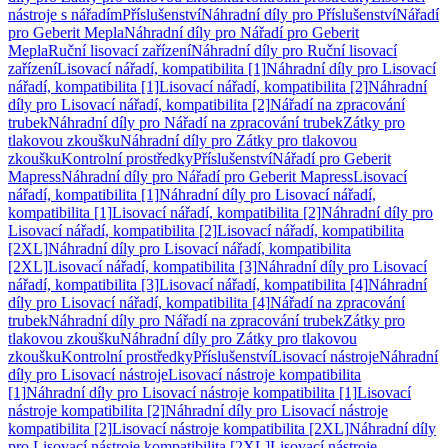
nástroje s nářadím
Příslušenství
Náhradní díly pro Příslušenství
Nářadí
pro Geberit Mepla
Náhradní díly pro Nářadí pro Geberit
Mepla
Ruční lisovací zařízení
Náhradní díly pro Ruční lisovací
zařízení
Lisovací nářadí, kompatibilita [1]
Náhradní díly pro Lisovací
nářadí, kompatibilita [1]
Lisovací nářadí, kompatibilita [2]
Náhradní
díly pro Lisovací nářadí, kompatibilita [2]
Nářadí na zpracování
trubek
Náhradní díly pro Nářadí na zpracování trubek
Zátky pro
tlakovou zkoušku
Náhradní díly pro Zátky pro tlakovou
zkoušku
Kontrolní prostředky
Příslušenství
Nářadí pro Geberit
Mapress
Náhradní díly pro Nářadí pro Geberit Mapress
Lisovací
nářadí, kompatibilita [1]
Náhradní díly pro Lisovací nářadí,
kompatibilita [1]
Lisovací nářadí, kompatibilita [2]
Náhradní díly pro
Lisovací nářadí, kompatibilita [2]
Lisovací nářadí, kompatibilita
[2XL]
Náhradní díly pro Lisovací nářadí, kompatibilita
[2XL]
Lisovací nářadí, kompatibilita [3]
Náhradní díly pro Lisovací
nářadí, kompatibilita [3]
Lisovací nářadí, kompatibilita [4]
Náhradní
díly pro Lisovací nářadí, kompatibilita [4]
Nářadí na zpracování
trubek
Náhradní díly pro Nářadí na zpracování trubek
Zátky pro
tlakovou zkoušku
Náhradní díly pro Zátky pro tlakovou
zkoušku
Kontrolní prostředky
Příslušenství
Lisovací nástroje
Náhradní
díly pro Lisovací nástroje
Lisovací nástroje kompatibilita
[1]
Náhradní díly pro Lisovací nástroje kompatibilita [1]
Lisovací
nástroje kompatibilita [2]
Náhradní díly pro Lisovací nástroje
kompatibilita [2]
Lisovací nástroje kompatibilita [2XL]
Náhradní díly
pro Lisovací nástroje kompatibilita [2XL]
Lisovací nástroje,