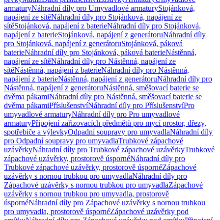
armatury
Náhradní díly pro Umyvadlové armatury
Stojánková,
napájení ze sítě
Náhradní díly pro Stojánková, napájení ze
sítě
Stojánková, napájení z baterie
Náhradní díly pro Stojánková,
napájení z baterie
Stojánková, napájení z generátoru
Náhradní díly
pro Stojánková, napájení z generátoru
Stojánková, páková
baterie
Náhradní díly pro Stojánková, páková baterie
Nástěnná,
napájení ze sítě
Náhradní díly pro Nástěnná, napájení ze
sítě
Nástěnná, napájení z baterie
Náhradní díly pro Nástěnná,
napájení z baterie
Nástěnná, napájení z generátoru
Náhradní díly pro
Nástěnná, napájení z generátoru
Nástěnná, směšovací baterie se
dvěma pákami
Náhradní díly pro Nástěnná, směšovací baterie se
dvěma pákami
Příslušenství
Náhradní díly pro Příslušenství
Pro
umyvadlové armatury
Náhradní díly pro Pro umyvadlové
armatury
Připojení zařizovacích předmětů pro mycí prostor, dřezy,
spotřebiče a výlevky
Odpadní soupravy pro umyvadla
Náhradní díly
pro Odpadní soupravy pro umyvadla
Trubkové zápachové
uzávěrky
Náhradní díly pro Trubkové zápachové uzávěrky
Trubkové
zápachové uzávěrky, prostorově úsporné
Náhradní díly pro
Trubkové zápachové uzávěrky, prostorově úsporné
Zápachové
uzávěrky s nornou trubkou pro umyvadla
Náhradní díly pro
Zápachové uzávěrky s nornou trubkou pro umyvadla
Zápachové
uzávěrky s nornou trubkou pro umyvadla, prostorově
úsporné
Náhradní díly pro Zápachové uzávěrky s nornou trubkou
pro umyvadla, prostorově úsporné
Zápachové uzávěrky pod