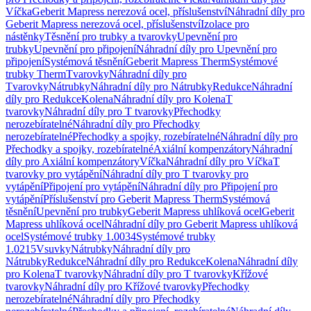
Víčka
Geberit Mapress nerezová ocel, příslušenství
Náhradní díly pro
Geberit Mapress nerezová ocel, příslušenství
Izolace pro
nástěnky
Těsnění pro trubky a tvarovky
Upevnění pro
trubky
Upevnění pro připojení
Náhradní díly pro Upevnění pro
připojení
Systémová těsnění
Geberit Mapress Therm
Systémové
trubky Therm
Tvarovky
Náhradní díly pro
Tvarovky
Nátrubky
Náhradní díly pro Nátrubky
Redukce
Náhradní
díly pro Redukce
Kolena
Náhradní díly pro Kolena
T
tvarovky
Náhradní díly pro T tvarovky
Přechodky
nerozebíratelné
Náhradní díly pro Přechodky
nerozebíratelné
Přechodky a spojky, rozebíratelné
Náhradní díly pro
Přechodky a spojky, rozebíratelné
Axiální kompenzátory
Náhradní
díly pro Axiální kompenzátory
Víčka
Náhradní díly pro Víčka
T
tvarovky pro vytápění
Náhradní díly pro T tvarovky pro
vytápění
Připojení pro vytápění
Náhradní díly pro Připojení pro
vytápění
Příslušenství pro Geberit Mapress Therm
Systémová
těsnění
Upevnění pro trubky
Geberit Mapress uhlíková ocel
Geberit
Mapress uhlíková ocel
Náhradní díly pro Geberit Mapress uhlíková
ocel
Systémové trubky 1.0034
Systémové trubky
1.0215
Vsuvky
Nátrubky
Náhradní díly pro
Nátrubky
Redukce
Náhradní díly pro Redukce
Kolena
Náhradní díly
pro Kolena
T tvarovky
Náhradní díly pro T tvarovky
Křížové
tvarovky
Náhradní díly pro Křížové tvarovky
Přechodky
nerozebíratelné
Náhradní díly pro Přechodky