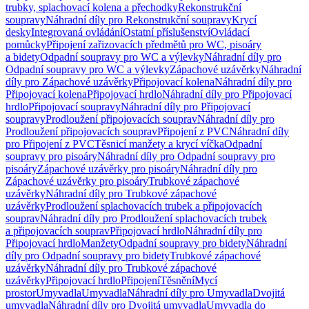
trubky, splachovací kolena a přechodky
Rekonstrukční
soupravy
Náhradní díly pro Rekonstrukční soupravy
Krycí
desky
Integrovaná ovládání
Ostatní příslušenství
Ovládací
pomůcky
Připojení zařizovacích předmětů pro WC, pisoáry
a bidety
Odpadní soupravy pro WC a výlevky
Náhradní díly pro
Odpadní soupravy pro WC a výlevky
Zápachové uzávěrky
Náhradní
díly pro Zápachové uzávěrky
Připojovací kolena
Náhradní díly pro
Připojovací kolena
Připojovací hrdlo
Náhradní díly pro Připojovací
hrdlo
Připojovací soupravy
Náhradní díly pro Připojovací
soupravy
Prodloužení připojovacích souprav
Náhradní díly pro
Prodloužení připojovacích souprav
Připojení z PVC
Náhradní díly
pro Připojení z PVC
Těsnicí manžety a krycí víčka
Odpadní
soupravy pro pisoáry
Náhradní díly pro Odpadní soupravy pro
pisoáry
Zápachové uzávěrky pro pisoáry
Náhradní díly pro
Zápachové uzávěrky pro pisoáry
Trubkové zápachové
uzávěrky
Náhradní díly pro Trubkové zápachové
uzávěrky
Prodloužení splachovacích trubek a připojovacích
souprav
Náhradní díly pro Prodloužení splachovacích trubek
a připojovacích souprav
Připojovací hrdlo
Náhradní díly pro
Připojovací hrdlo
Manžety
Odpadní soupravy pro bidety
Náhradní
díly pro Odpadní soupravy pro bidety
Trubkové zápachové
uzávěrky
Náhradní díly pro Trubkové zápachové
uzávěrky
Připojovací hrdlo
Připojení
Těsnění
Mycí
prostor
Umyvadla
Umyvadla
Náhradní díly pro Umyvadla
Dvojitá
umyvadla
Náhradní díly pro Dvojitá umyvadla
Umyvadla do