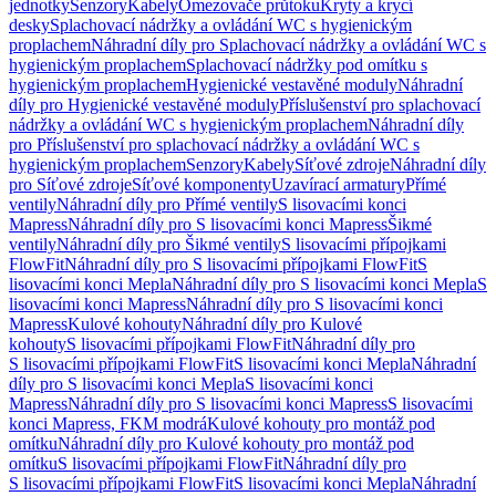
jednotky
Senzory
Kabely
Omezovače průtoku
Kryty a krycí
desky
Splachovací nádržky a ovládání WC s hygienickým
proplachem
Náhradní díly pro Splachovací nádržky a ovládání WC s
hygienickým proplachem
Splachovací nádržky pod omítku s
hygienickým proplachem
Hygienické vestavěné moduly
Náhradní
díly pro Hygienické vestavěné moduly
Příslušenství pro splachovací
nádržky a ovládání WC s hygienickým proplachem
Náhradní díly
pro Příslušenství pro splachovací nádržky a ovládání WC s
hygienickým proplachem
Senzory
Kabely
Síťové zdroje
Náhradní díly
pro Síťové zdroje
Síťové komponenty
Uzavírací armatury
Přímé
ventily
Náhradní díly pro Přímé ventily
S lisovacími konci
Mapress
Náhradní díly pro S lisovacími konci Mapress
Šikmé
ventily
Náhradní díly pro Šikmé ventily
S lisovacími přípojkami
FlowFit
Náhradní díly pro S lisovacími přípojkami FlowFit
S
lisovacími konci Mepla
Náhradní díly pro S lisovacími konci Mepla
S
lisovacími konci Mapress
Náhradní díly pro S lisovacími konci
Mapress
Kulové kohouty
Náhradní díly pro Kulové
kohouty
S lisovacími přípojkami FlowFit
Náhradní díly pro
S lisovacími přípojkami FlowFit
S lisovacími konci Mepla
Náhradní
díly pro S lisovacími konci Mepla
S lisovacími konci
Mapress
Náhradní díly pro S lisovacími konci Mapress
S lisovacími
konci Mapress, FKM modrá
Kulové kohouty pro montáž pod
omítku
Náhradní díly pro Kulové kohouty pro montáž pod
omítku
S lisovacími přípojkami FlowFit
Náhradní díly pro
S lisovacími přípojkami FlowFit
S lisovacími konci Mepla
Náhradní