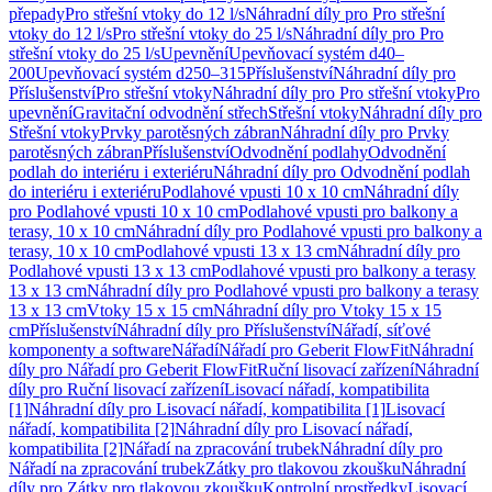
přepady
Pro střešní vtoky do 12 l/s
Náhradní díly pro Pro střešní
vtoky do 12 l/s
Pro střešní vtoky do 25 l/s
Náhradní díly pro Pro
střešní vtoky do 25 l/s
Upevnění
Upevňovací systém d40–
200
Upevňovací systém d250–315
Příslušenství
Náhradní díly pro
Příslušenství
Pro střešní vtoky
Náhradní díly pro Pro střešní vtoky
Pro
upevnění
Gravitační odvodnění střech
Střešní vtoky
Náhradní díly pro
Střešní vtoky
Prvky parotěsných zábran
Náhradní díly pro Prvky
parotěsných zábran
Příslušenství
Odvodnění podlahy
Odvodnění
podlah do interiéru i exteriéru
Náhradní díly pro Odvodnění podlah
do interiéru i exteriéru
Podlahové vpusti 10 x 10 cm
Náhradní díly
pro Podlahové vpusti 10 x 10 cm
Podlahové vpusti pro balkony a
terasy, 10 x 10 cm
Náhradní díly pro Podlahové vpusti pro balkony a
terasy, 10 x 10 cm
Podlahové vpusti 13 x 13 cm
Náhradní díly pro
Podlahové vpusti 13 x 13 cm
Podlahové vpusti pro balkony a terasy
13 x 13 cm
Náhradní díly pro Podlahové vpusti pro balkony a terasy
13 x 13 cm
Vtoky 15 x 15 cm
Náhradní díly pro Vtoky 15 x 15
cm
Příslušenství
Náhradní díly pro Příslušenství
Nářadí, síťové
komponenty a software
Nářadí
Nářadí pro Geberit FlowFit
Náhradní
díly pro Nářadí pro Geberit FlowFit
Ruční lisovací zařízení
Náhradní
díly pro Ruční lisovací zařízení
Lisovací nářadí, kompatibilita
[1]
Náhradní díly pro Lisovací nářadí, kompatibilita [1]
Lisovací
nářadí, kompatibilita [2]
Náhradní díly pro Lisovací nářadí,
kompatibilita [2]
Nářadí na zpracování trubek
Náhradní díly pro
Nářadí na zpracování trubek
Zátky pro tlakovou zkoušku
Náhradní
díly pro Zátky pro tlakovou zkoušku
Kontrolní prostředky
Lisovací