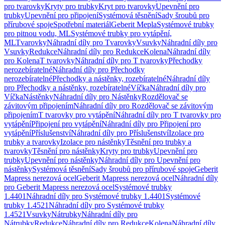
pro tvarovky
Kryty pro trubky
Kryt pro tvarovky
Upevnění pro
trubky
Upevnění pro připojení
Systémová těsnění
Sady šroubů pro
přírubové spoje
Spotřební materiál
Geberit Mepla
Systémové trubky
pro pitnou vodu, ML
Systémové trubky pro vytápění,
ML
Tvarovky
Náhradní díly pro Tvarovky
Vsuvky
Náhradní díly pro
Vsuvky
Redukce
Náhradní díly pro Redukce
Kolena
Náhradní díly
pro Kolena
T tvarovky
Náhradní díly pro T tvarovky
Přechodky
nerozebíratelné
Náhradní díly pro Přechodky
nerozebíratelné
Přechodky a nástěnky, rozebíratelné
Náhradní díly
pro Přechodky a nástěnky, rozebíratelné
Víčka
Náhradní díly pro
Víčka
Nástěnky
Náhradní díly pro Nástěnky
Rozdělovač se
závitovým připojením
Náhradní díly pro Rozdělovač se závitovým
připojením
T tvarovky pro vytápění
Náhradní díly pro T tvarovky pro
vytápění
Připojení pro vytápění
Náhradní díly pro Připojení pro
vytápění
Příslušenství
Náhradní díly pro Příslušenství
Izolace pro
trubky a tvarovky
Izolace pro nástěnky
Těsnění pro trubky a
tvarovky
Těsnění pro nástěnky
Kryty pro trubky
Upevnění pro
trubky
Upevnění pro nástěnky
Náhradní díly pro Upevnění pro
nástěnky
Systémová těsnění
Sady šroubů pro přírubové spoje
Geberit
Mapress nerezová ocel
Geberit Mapress nerezová ocel
Náhradní díly
pro Geberit Mapress nerezová ocel
Systémové trubky
1.4401
Náhradní díly pro Systémové trubky 1.4401
Systémové
trubky 1.4521
Náhradní díly pro Systémové trubky
1.4521
Vsuvky
Nátrubky
Náhradní díly pro
Nátrubky
Redukce
Náhradní díly pro Redukce
Kolena
Náhradní díly