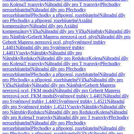
pro Kolena
T tvarovky
Náhradní díly pro T tvarovky
Přechodky
nerozebíratelné
Náhradní díly pro Přechodky
nerozebíratelné
Přechodky a připojení, rozebíratelné
Náhradní díly
pro Přechodky a připojení, rozebíratelné
Axiální
kompenzátory
Náhradní díly pro Axiální
kompenzátory
Víčka
Náhradní díly pro Víčka
Nástěnky
Náhradní díly
pro Nástěnky
Geberit Mapress nerezová ocel, plyn
Náhradní díly pro
Geberit Mapress nerezová ocel, plyn
Systémové trubky
1.4401
Náhradní díly pro Systémové trubky
1.4401
Vsuvky
Nátrubky
Náhradní díly pro
Nátrubky
Redukce
Náhradní díly pro Redukce
Kolena
Náhradní díly
pro Kolena
T tvarovky
Náhradní díly pro T tvarovky
Přechodky
nerozebíratelné
Náhradní díly pro Přechodky
nerozebíratelné
Přechodky a připojení, rozebíratelné
Náhradní díly
pro Přechodky a připojení, rozebíratelné
Víčka
Náhradní díly pro
Víčka
Nástěnky
Náhradní díly pro Nástěnky
Geberit Mapress
nerezová ocel, FKM modrá
Náhradní díly pro Geberit Mapress
nerezová ocel, FKM modrá
Systémové trubky 1.4401
Náhradní díly
pro Systémové trubky 1.4401
Systémové trubky 1.4521
Náhradní
díly pro Systémové trubky 1.4521
Vsuvky
Nátrubky
Náhradní díly
pro Nátrubky
Redukce
Náhradní díly pro Redukce
Kolena
Náhradní
díly pro Kolena
T tvarovky
Náhradní díly pro T tvarovky
Přechodky
nerozebíratelné
Náhradní díly pro Přechodky
nerozebíratelné
Přechodky a připojení, rozebíratelné
Náhradní díly
pro Přechodky a připojení, rozebíratelné
Víčka
Náhradní díly pro