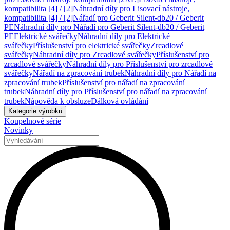
kompatibilita [4] / [2]
Náhradní díly pro Lisovací nástroje,
kompatibilita [4] / [2]
Nářadí pro Geberit Silent-db20 / Geberit
PE
Náhradní díly pro Nářadí pro Geberit Silent-db20 / Geberit
PE
Elektrické svářečky
Náhradní díly pro Elektrické
svářečky
Příslušenství pro elektrické svářečky
Zrcadlové
svářečky
Náhradní díly pro Zrcadlové svářečky
Příslušenství pro
zrcadlové svářečky
Náhradní díly pro Příslušenství pro zrcadlové
svářečky
Nářadí na zpracování trubek
Náhradní díly pro Nářadí na
zpracování trubek
Příslušenství pro nářadí na zpracování
trubek
Náhradní díly pro Příslušenství pro nářadí na zpracování
trubek
Nápověda k obsluze
Dálková ovládání
Kategorie výrobků
Koupelnové série
Novinky