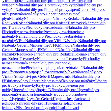
Víčka
Připojení
Náhradní díly pro Připojení
T tvarovky pro
vytápění
Náhradní díly pro T tvarovky pro vytápění
Připojení pro
vytápění
Náhradní díly pro Připojení pro vytápění
Geberit Mapress
měď plyn
Náhradní díly pro Geberit Mapress měď
plyn
Nátrubky
Náhradní díly pro Nátrubky
Redukce
Náhradní díly pro
Redukce
Kolena
Náhradní díly pro Kolena
T tvarovky
Náhradní díly
pro T tvarovky
Přechodky nerozebíratelné
Náhradní díly pro
Přechodky nerozebíratelné
Přechodky rozebíratelné a
nástěnky
Náhradní díly pro Přechodky rozebíratelné a
nástěnky
Víčka
Náhradní díly pro Víčka
Nástěnky
Náhradní díly pro
Nástěnky
Geberit Mapress měď, FKM modrá
Náhradní díly pro
Geberit Mapress měď, FKM modrá
Nátrubky
Náhradní díly pro
Nátrubky
Redukce
Náhradní díly pro Redukce
Kolena
Náhradní díly
pro Kolena
T tvarovky
Náhradní díly pro T tvarovky
Přechodky
nerozebíratelné
Náhradní díly pro Přechodky
nerozebíratelné
Přechodky a připojení, rozebíratelné
Náhradní díly
pro Přechodky a připojení, rozebíratelné
Víčka
Náhradní díly pro
Víčka
Příslušenství pro Geberit Mapress měď
Náhradní díly pro
Příslušenství pro Geberit Mapress měď
Izolace pro nástěnky
Těsnění
pro trubky a tvarovky
Kryty pro trubky
Upevnění pro
trubky
Upevnění pro připojení
Náhradní díly pro Upevnění pro
připojení
Systémová těsnění
Sady šroubů pro přírubové
spoje
Hygienický systém Geberit
Hygienické splachovací
jednotky
Náhradní díly pro Hygienické splachovací
jednotky
Příslušenství pro hygienické splachovací