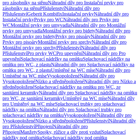
pro zásobníky na stěnu
Náhradní díly pro Instalační prvky pro
zásobníky na stěnu
Příslušenství
Náhradní díly pro
Příslušenství
Geberit Kombifix
Instalační prvky
Náhradní díly pro
Instalační prvky
Prvky pro WC
Náhradní díly pro Prvky pro
WC
Montážní prvky pro umyvadla
Náhradní díly pro Montážní
prvky pro umyvadla
Montážní prvky pro bidety
Náhradní díly pro
Montážní prvky pro bidety
Prvky pro pisoáry
Náhradní díly pro
Prvky pro pisoáry
Montážní prvky pro sprchy
Náhradní díly pro
Montážní prvky pro sprchy
Příslušenství
Náhradní díly pro
Příslušenství
Pro prvky WC
Pro upevnění
Náhradní díly pro Pro
upevnění
Splachovací nádržky na omítku
Splachovací nádržky na
omítku pro WC, z plastu
Náhradní díly pro Splachovací nádržky na
omítku pro WC, z plastu
Umístěné na WC míse
Náhradní díly pro
Umístěné na WC míse
Vysokopoložené
Náhradní díly pro
Vysokopoložené
Nízko a středněpoložené
Náhradní díly pro Nízko a
středněpoložené
Splachovací nádržky na omítku pro WC, ze
sanitární keramiky
Náhradní díly pro Splachovací nádržky na omítku
pro WC, ze sanitární keramiky
Umístěný na WC míse
Náhradní díly
pro Umístěný na WC míse
Splachovací trubky pro splachovací
nádržky na omítku
Náhradní díly pro Splachovací trubky pro
splachovací nádržky na omítku
Vysokopoložené
Náhradní díly pro
Vysokopoložené
Nízko a středněpoložené
Příslušenství
Náhradní díly
pro Příslušenství
Připojení
Náhradní díly pro
Připojení
Manžety
Spojky, růžice a díly proti vzdutí
Splachovací
nádržky pod omítku
Splachovací nádržky pod omítku