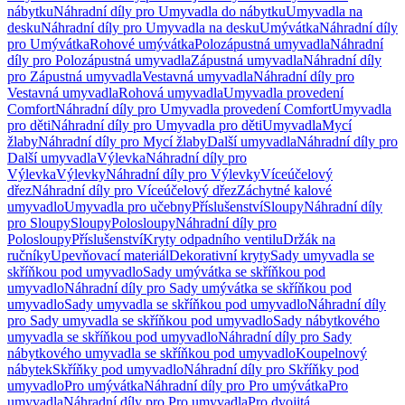
nábytku
Náhradní díly pro Umyvadla do nábytku
Umyvadla na
desku
Náhradní díly pro Umyvadla na desku
Umývátka
Náhradní díly
pro Umývátka
Rohové umývátka
Polozápustná umyvadla
Náhradní
díly pro Polozápustná umyvadla
Zápustná umyvadla
Náhradní díly
pro Zápustná umyvadla
Vestavná umyvadla
Náhradní díly pro
Vestavná umyvadla
Rohová umyvadla
Umyvadla provedení
Comfort
Náhradní díly pro Umyvadla provedení Comfort
Umyvadla
pro děti
Náhradní díly pro Umyvadla pro děti
Umyvadla
Mycí
žlaby
Náhradní díly pro Mycí žlaby
Další umyvadla
Náhradní díly pro
Další umyvadla
Výlevka
Náhradní díly pro
Výlevka
Výlevky
Náhradní díly pro Výlevky
Víceúčelový
dřez
Náhradní díly pro Víceúčelový dřez
Záchytné kalové
umyvadlo
Umyvadla pro učebny
Příslušenství
Sloupy
Náhradní díly
pro Sloupy
Sloupy
Polosloupy
Náhradní díly pro
Polosloupy
Příslušenství
Kryty odpadního ventilu
Držák na
ručníky
Upevňovací materiál
Dekorativní kryty
Sady umyvadla se
skříňkou pod umyvadlo
Sady umývátka se skříňkou pod
umyvadlo
Náhradní díly pro Sady umývátka se skříňkou pod
umyvadlo
Sady umyvadla se skříňkou pod umyvadlo
Náhradní díly
pro Sady umyvadla se skříňkou pod umyvadlo
Sady nábytkového
umyvadla se skříňkou pod umyvadlo
Náhradní díly pro Sady
nábytkového umyvadla se skříňkou pod umyvadlo
Koupelnový
nábytek
Skříňky pod umyvadlo
Náhradní díly pro Skříňky pod
umyvadlo
Pro umývátka
Náhradní díly pro Pro umývátka
Pro
umyvadla
Náhradní díly pro Pro umyvadla
Pro dvojitá