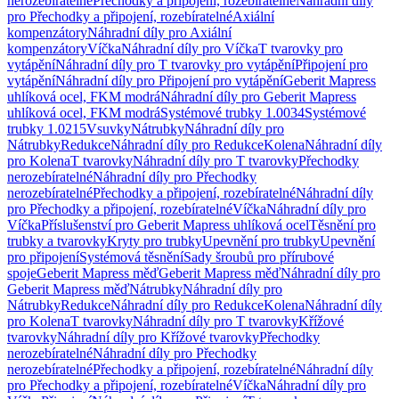
nerozebíratelné
Přechodky a připojení, rozebíratelné
Náhradní díly
pro Přechodky a připojení, rozebíratelné
Axiální
kompenzátory
Náhradní díly pro Axiální
kompenzátory
Víčka
Náhradní díly pro Víčka
T tvarovky pro
vytápění
Náhradní díly pro T tvarovky pro vytápění
Připojení pro
vytápění
Náhradní díly pro Připojení pro vytápění
Geberit Mapress
uhlíková ocel, FKM modrá
Náhradní díly pro Geberit Mapress
uhlíková ocel, FKM modrá
Systémové trubky 1.0034
Systémové
trubky 1.0215
Vsuvky
Nátrubky
Náhradní díly pro
Nátrubky
Redukce
Náhradní díly pro Redukce
Kolena
Náhradní díly
pro Kolena
T tvarovky
Náhradní díly pro T tvarovky
Přechodky
nerozebíratelné
Náhradní díly pro Přechodky
nerozebíratelné
Přechodky a připojení, rozebíratelné
Náhradní díly
pro Přechodky a připojení, rozebíratelné
Víčka
Náhradní díly pro
Víčka
Příslušenství pro Geberit Mapress uhlíková ocel
Těsnění pro
trubky a tvarovky
Kryty pro trubky
Upevnění pro trubky
Upevnění
pro připojení
Systémová těsnění
Sady šroubů pro přírubové
spoje
Geberit Mapress měď
Geberit Mapress měď
Náhradní díly pro
Geberit Mapress měď
Nátrubky
Náhradní díly pro
Nátrubky
Redukce
Náhradní díly pro Redukce
Kolena
Náhradní díly
pro Kolena
T tvarovky
Náhradní díly pro T tvarovky
Křížové
tvarovky
Náhradní díly pro Křížové tvarovky
Přechodky
nerozebíratelné
Náhradní díly pro Přechodky
nerozebíratelné
Přechodky a připojení, rozebíratelné
Náhradní díly
pro Přechodky a připojení, rozebíratelné
Víčka
Náhradní díly pro