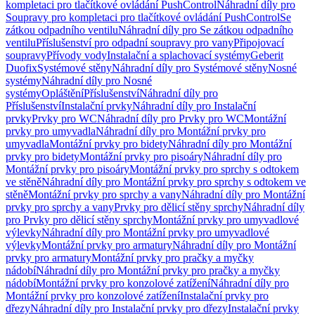
kompletaci pro tlačítkové ovládání PushControl
Náhradní díly pro
Soupravy pro kompletaci pro tlačítkové ovládání PushControl
Se
zátkou odpadního ventilu
Náhradní díly pro Se zátkou odpadního
ventilu
Příslušenství pro odpadní soupravy pro vany
Připojovací
soupravy
Přívody vody
Instalační a splachovací systémy
Geberit
Duofix
Systémové stěny
Náhradní díly pro Systémové stěny
Nosné
systémy
Náhradní díly pro Nosné
systémy
Opláštění
Příslušenství
Náhradní díly pro
Příslušenství
Instalační prvky
Náhradní díly pro Instalační
prvky
Prvky pro WC
Náhradní díly pro Prvky pro WC
Montážní
prvky pro umyvadla
Náhradní díly pro Montážní prvky pro
umyvadla
Montážní prvky pro bidety
Náhradní díly pro Montážní
prvky pro bidety
Montážní prvky pro pisoáry
Náhradní díly pro
Montážní prvky pro pisoáry
Montážní prvky pro sprchy s odtokem
ve stěně
Náhradní díly pro Montážní prvky pro sprchy s odtokem ve
stěně
Montážní prvky pro sprchy a vany
Náhradní díly pro Montážní
prvky pro sprchy a vany
Prvky pro dělicí stěny sprchy
Náhradní díly
pro Prvky pro dělicí stěny sprchy
Montážní prvky pro umyvadlové
výlevky
Náhradní díly pro Montážní prvky pro umyvadlové
výlevky
Montážní prvky pro armatury
Náhradní díly pro Montážní
prvky pro armatury
Montážní prvky pro pračky a myčky
nádobí
Náhradní díly pro Montážní prvky pro pračky a myčky
nádobí
Montážní prvky pro konzolové zatížení
Náhradní díly pro
Montážní prvky pro konzolové zatížení
Instalační prvky pro
dřezy
Náhradní díly pro Instalační prvky pro dřezy
Instalační prvky