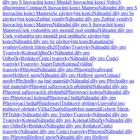
díly pro S lisovacími konci Mepla
S lisovacími konci Volex
S
připojeními Compact
S lisovacími konci Mapress
Náhradní díly pro S
lisovacími konci Mapress
Se závitovými konci
Náhradní díly pro Se
závitovými konci
Zpětné ventily
Náhradní díly pro Zpětné ventily
S
lisovacími konci Mapress
Náhradní díly pro S lisovacími konci
Mapress
Úsek vodoměru pro montáž pod omítku
Náhradní díly pro
Úsek vodoměru pro montáž pod omítku
Se závitovými
konci
Náhradní díly pro Se závitovými konci
Kanalizační
systémy
Geberit Silent-db20
Trubky
Tvarovky
Náhradní díly pro
Tvarovky
Kolena
Odbočky
Náhradní díly pro
Odbočky
Redukce
Čisticí tvarovky
Náhradní díly pro Čisticí
tvarovky
Tvarovky SuperTube
Kolena
Zvláštní
tvarovky
Připojení
Náhradní díly pro Připojení
Svařované
spoje
Hrdlové spoje
Náhradní díly pro Hrdlové spoje
Upínací
spojky
Přechodky na jiné materiály
Náhradní díly pro Přechodky na
jiné materiály
Připojení zařizovacích předmětů
Náhradní díly pro
Připojení zařizovacích předmětů
Připojovací kolena
Náhradní díly
pro Připojovací kolena
Připojovací hrdla
Náhradní díly pro
Připojovací hrdla
Příslušenství
Trubkové objímky
Upevnění pro
trubkové objímky
Víčka
Těsnění
Spotřební materiál
Geberit Silent-
PP
Trubky
Náhradní díly pro Trubky
Tvarovky
Náhradní díly pro
Tvarovky
Kolena
Náhradní díly pro Kolena
Odbočky
Náhradní díly
pro Odbočky
Redukce
Náhradní díly pro Redukce
Čisticí
tvarovky
Náhradní díly pro Čisticí tvarovky
Připojení
Náhradní díly
pro Připojení
Hrdlové spoje
Náhradní díly pro Hrdlové