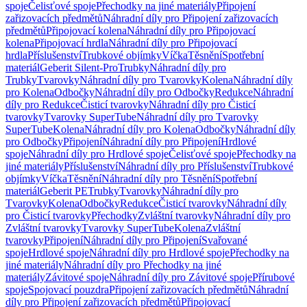
spoje
Čelisťové spoje
Přechodky na jiné materiály
Připojení
zařizovacích předmětů
Náhradní díly pro Připojení zařizovacích
předmětů
Připojovací kolena
Náhradní díly pro Připojovací
kolena
Připojovací hrdla
Náhradní díly pro Připojovací
hrdla
Příslušenství
Trubkové objímky
Víčka
Těsnění
Spotřební
materiál
Geberit Silent-Pro
Trubky
Náhradní díly pro
Trubky
Tvarovky
Náhradní díly pro Tvarovky
Kolena
Náhradní díly
pro Kolena
Odbočky
Náhradní díly pro Odbočky
Redukce
Náhradní
díly pro Redukce
Čisticí tvarovky
Náhradní díly pro Čisticí
tvarovky
Tvarovky SuperTube
Náhradní díly pro Tvarovky
SuperTube
Kolena
Náhradní díly pro Kolena
Odbočky
Náhradní díly
pro Odbočky
Připojení
Náhradní díly pro Připojení
Hrdlové
spoje
Náhradní díly pro Hrdlové spoje
Čelisťové spoje
Přechodky na
jiné materiály
Příslušenství
Náhradní díly pro Příslušenství
Trubkové
objímky
Víčka
Těsnění
Náhradní díly pro Těsnění
Spotřební
materiál
Geberit PE
Trubky
Tvarovky
Náhradní díly pro
Tvarovky
Kolena
Odbočky
Redukce
Čisticí tvarovky
Náhradní díly
pro Čisticí tvarovky
Přechodky
Zvláštní tvarovky
Náhradní díly pro
Zvláštní tvarovky
Tvarovky SuperTube
Kolena
Zvláštní
tvarovky
Připojení
Náhradní díly pro Připojení
Svařované
spoje
Hrdlové spoje
Náhradní díly pro Hrdlové spoje
Přechodky na
jiné materiály
Náhradní díly pro Přechodky na jiné
materiály
Závitové spoje
Náhradní díly pro Závitové spoje
Přírubové
spoje
Spojovací pouzdra
Připojení zařizovacích předmětů
Náhradní
díly pro Připojení zařizovacích předmětů
Připojovací