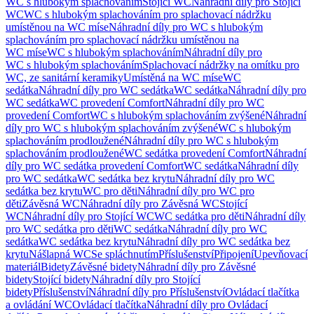
WC s hlubokým splachováním
Stojící WC
Náhradní díly pro Stojící
WC
WC s hlubokým splachováním pro splachovací nádržku
umístěnou na WC míse
Náhradní díly pro WC s hlubokým
splachováním pro splachovací nádržku umístěnou na
WC míse
WC s hlubokým splachováním
Náhradní díly pro
WC s hlubokým splachováním
Splachovací nádržky na omítku pro
WC, ze sanitární keramiky
Umístěná na WC míse
WC
sedátka
Náhradní díly pro WC sedátka
WC sedátka
Náhradní díly pro
WC sedátka
WC provedení Comfort
Náhradní díly pro WC
provedení Comfort
WC s hlubokým splachováním zvýšené
Náhradní
díly pro WC s hlubokým splachováním zvýšené
WC s hlubokým
splachováním prodloužené
Náhradní díly pro WC s hlubokým
splachováním prodloužené
WC sedátka provedení Comfort
Náhradní
díly pro WC sedátka provedení Comfort
WC sedátka
Náhradní díly
pro WC sedátka
WC sedátka bez krytu
Náhradní díly pro WC
sedátka bez krytu
WC pro děti
Náhradní díly pro WC pro
děti
Závěsná WC
Náhradní díly pro Závěsná WC
Stojící
WC
Náhradní díly pro Stojící WC
WC sedátka pro děti
Náhradní díly
pro WC sedátka pro děti
WC sedátka
Náhradní díly pro WC
sedátka
WC sedátka bez krytu
Náhradní díly pro WC sedátka bez
krytu
Nášlapná WC
Se spláchnutím
Příslušenství
Připojení
Upevňovací
materiál
Bidety
Závěsné bidety
Náhradní díly pro Závěsné
bidety
Stojící bidety
Náhradní díly pro Stojící
bidety
Příslušenství
Náhradní díly pro Příslušenství
Ovládací tlačítka
a ovládání WC
Ovládací tlačítka
Náhradní díly pro Ovládací