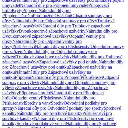
omítku
Náhradní díly pro Zápachové uzávěrky pod omítku
Připojení
umyvadel
Náhradní díly pro Připojení umyvadel
Připojovací
hrdlo
Kryty
Připojení
Náhradní díly pro
Připojení
Těsnění
Prodloužení
Ovládání
Odpadní soupravy pro
dřezy
Náhradní díly pro Odpadní soupravy pro dřezy
Trubkové
zápachové uzávěrky
Náhradní díly pro Trubkové zápachové
uzávěrky
Dvoukomorové zápachové uzávěrky
Náhradní díly pro
Dvoukomorové zápachové uzávěrky
Odpadní ventily pro
dřezy
Náhradní díly pro Odpadní ventily pro
dřezy
Příslušenství
Náhradní díly pro Příslušenství
Odpadní soupravy
pro zařízení
Náhradní díly pro Odpadní soupravy pro
zařízení
Trubkové zápachové uzávěrky
Náhradní díly pro Trubkové
zápachové uzávěrky
Zápachové uzávěrky pod omítku
Náhradní díly
pro Zápachové uzávěrky pod omítku
Zápachové uzávěrky na
omítku
Náhradní díly pro Zápachové uzávěrky na
omítku
Připojení
Náhradní díly pro Připojení
Příslušenství
Odpadní
soupravy pro výlevky
Náhradní díly pro Odpadní soupravy pro
výlevky
Zápachové uzávěrky
Náhradní díly pro Zápachové
uzávěrky
Připojovací hrdlo
Náhradní díly pro Připojovací
hrdlo
Odpadní ventily
Příslušenství
Náhradní díly pro
Příslušenství
Sprchy a vany
Sprchy
Odvodnění podlahy pro
sprchy
Náhradní díly pro Odvodnění podlahy pro sprchy
Sprchové
kanálky
Náhradní díly pro Sprchové kanálky
Příslušenství pro
sprchové kanálky
Náhradní díly pro Příslušenství pro sprchové
kanálky
Sprchové podlahové vpusti
Náhradní díly pro Sprchové