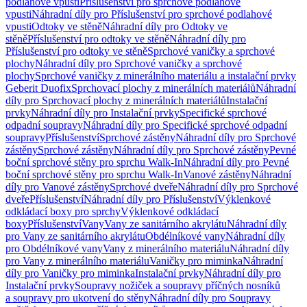
podlahové vpusti
Příslušenství pro sprchové podlahové
vpusti
Náhradní díly pro Příslušenství pro sprchové podlahové
vpusti
Odtoky ve stěně
Náhradní díly pro Odtoky ve
stěně
Příslušenství pro odtoky ve stěně
Náhradní díly pro
Příslušenství pro odtoky ve stěně
Sprchové vaničky a sprchové
plochy
Náhradní díly pro Sprchové vaničky a sprchové
plochy
Sprchové vaničky z minerálního materiálu a instalační prvky
Geberit Duofix
Sprchovací plochy z minerálních materiálů
Náhradní
díly pro Sprchovací plochy z minerálních materiálů
Instalační
prvky
Náhradní díly pro Instalační prvky
Specifické sprchové
odpadní soupravy
Náhradní díly pro Specifické sprchové odpadní
soupravy
Příslušenství
Sprchové zástěny
Náhradní díly pro Sprchové
zástěny
Sprchové zástěny
Náhradní díly pro Sprchové zástěny
Pevné
boční sprchové stěny pro sprchu Walk-In
Náhradní díly pro Pevné
boční sprchové stěny pro sprchu Walk-In
Vanové zástěny
Náhradní
díly pro Vanové zástěny
Sprchové dveře
Náhradní díly pro Sprchové
dveře
Příslušenství
Náhradní díly pro Příslušenství
Výklenkové
odkládací boxy pro sprchy
Výklenkové odkládací
boxy
Příslušenství
Vany
Vany ze sanitárního akrylátu
Náhradní díly
pro Vany ze sanitárního akrylátu
Obdélníkové vany
Náhradní díly
pro Obdélníkové vany
Vany z minerálního materiálu
Náhradní díly
pro Vany z minerálního materiálu
Vaničky pro miminka
Náhradní
díly pro Vaničky pro miminka
Instalační prvky
Náhradní díly pro
Instalační prvky
Soupravy nožiček a soupravy příčných nosníků
a soupravy pro ukotvení do stěny
Náhradní díly pro Soupravy