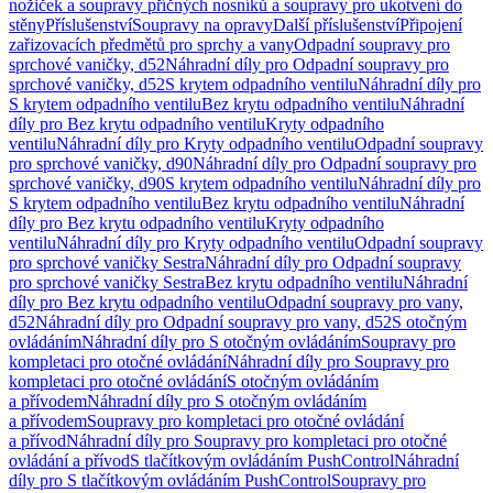
nožiček a soupravy příčných nosníků a soupravy pro ukotvení do
stěny
Příslušenství
Soupravy na opravy
Další příslušenství
Připojení
zařizovacích předmětů pro sprchy a vany
Odpadní soupravy pro
sprchové vaničky, d52
Náhradní díly pro Odpadní soupravy pro
sprchové vaničky, d52
S krytem odpadního ventilu
Náhradní díly pro
S krytem odpadního ventilu
Bez krytu odpadního ventilu
Náhradní
díly pro Bez krytu odpadního ventilu
Kryty odpadního
ventilu
Náhradní díly pro Kryty odpadního ventilu
Odpadní soupravy
pro sprchové vaničky, d90
Náhradní díly pro Odpadní soupravy pro
sprchové vaničky, d90
S krytem odpadního ventilu
Náhradní díly pro
S krytem odpadního ventilu
Bez krytu odpadního ventilu
Náhradní
díly pro Bez krytu odpadního ventilu
Kryty odpadního
ventilu
Náhradní díly pro Kryty odpadního ventilu
Odpadní soupravy
pro sprchové vaničky Sestra
Náhradní díly pro Odpadní soupravy
pro sprchové vaničky Sestra
Bez krytu odpadního ventilu
Náhradní
díly pro Bez krytu odpadního ventilu
Odpadní soupravy pro vany,
d52
Náhradní díly pro Odpadní soupravy pro vany, d52
S otočným
ovládáním
Náhradní díly pro S otočným ovládáním
Soupravy pro
kompletaci pro otočné ovládání
Náhradní díly pro Soupravy pro
kompletaci pro otočné ovládání
S otočným ovládáním
a přívodem
Náhradní díly pro S otočným ovládáním
a přívodem
Soupravy pro kompletaci pro otočné ovládání
a přívod
Náhradní díly pro Soupravy pro kompletaci pro otočné
ovládání a přívod
S tlačítkovým ovládáním PushControl
Náhradní
díly pro S tlačítkovým ovládáním PushControl
Soupravy pro