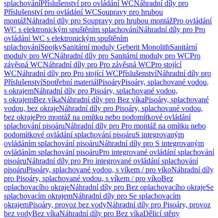
splachování
Příslušenství pro ovládání WC
Náhradní díly pro
Příslušenství pro ovládání WC
Soupravy pro hrubou
montáž
Náhradní díly pro Soupravy pro hrubou montáž
Pro ovládání
WC s elektronickým spuštěním splachování
Náhradní díly pro Pro
ovládání WC s elektronickým spuštěním
splachování
Spojky
Sanitární moduly Geberit Monolith
Sanitární
moduly pro WC
Náhradní díly pro Sanitární moduly pro WC
Pro
závěsná WC
Náhradní díly pro Pro závěsná WC
Pro stojící
WC
Náhradní díly pro Pro stojící WC
Příslušenství
Náhradní díly pro
Příslušenství
Spotřební materiál
Pisoáry
Pisoáry, splachované vodou,
s okrajem
Náhradní díly pro Pisoáry, splachované vodou,
s okrajem
Bez víka
Náhradní díly pro Bez víka
Pisoáry, splachované
vodou, bez okraje
Náhradní díly pro Pisoáry, splachované vodou,
bez okraje
Pro montáž na omítku nebo podomítkové ovládání
splachování pisoáru
Náhradní díly pro Pro montáž na omítku nebo
podomítkové ovládání splachování pisoáru
S integrovaným
ovládáním splachování pisoáru
Náhradní díly pro S integrovaným
ovládáním splachování pisoáru
Pro integrované ovládání splachování
pisoáru
Náhradní díly pro Pro integrované ovládání splachování
pisoáru
Pisoáry, splachované vodou, s víkem / pro víko
Náhradní díly
pro Pisoáry, splachované vodou, s víkem / pro víko
Bez
oplachovacího okraje
Náhradní díly pro Bez oplachovacího okraje
Se
splachovacím okrajem
Náhradní díly pro Se splachovacím
okrajem
Pisoáry, provoz bez vody
Náhradní díly pro Pisoáry, provoz
bez vody
Bez víka
Náhradní díly pro Bez víka
Dělicí stěny