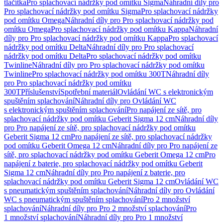
tlačítka
Pro splachovací nádržky pod omítku Sigma
Náhradní díly pro
Pro splachovací nádržky pod omítku Sigma
Pro splachovací nádržky
pod omítku Omega
Náhradní díly pro Pro splachovací nádržky pod
omítku Omega
Pro splachovací nádržky pod omítku Kappa
Náhradní
díly pro Pro splachovací nádržky pod omítku Kappa
Pro splachovací
nádržky pod omítku Delta
Náhradní díly pro Pro splachovací
nádržky pod omítku Delta
Pro splachovací nádržky pod omítku
Twinline
Náhradní díly pro Pro splachovací nádržky pod omítku
Twinline
Pro splachovací nádržky pod omítku 300T
Náhradní díly
pro Pro splachovací nádržky pod omítku
300T
Příslušenství
Spotřební materiál
Ovládání WC s elektronickým
spuštěním splachování
Náhradní díly pro Ovládání WC
s elektronickým spuštěním splachování
Pro napájení ze sítě, pro
splachovací nádržky pod omítku Geberit Sigma 12 cm
Náhradní díly
pro Pro napájení ze sítě, pro splachovací nádržky pod omítku
Geberit Sigma 12 cm
Pro napájení ze sítě, pro splachovací nádržky
pod omítku Geberit Omega 12 cm
Náhradní díly pro Pro napájení ze
sítě, pro splachovací nádržky pod omítku Geberit Omega 12 cm
Pro
napájení z baterie, pro splachovací nádržky pod omítku Geberit
Sigma 12 cm
Náhradní díly pro Pro napájení z baterie, pro
splachovací nádržky pod omítku Geberit Sigma 12 cm
Ovládání WC
s pneumatickým spuštěním splachování
Náhradní díly pro Ovládání
WC s pneumatickým spuštěním splachování
Pro 2 množství
splachování
Náhradní díly pro Pro 2 množství splachování
Pro
1 množství splachování
Náhradní díly pro Pro 1 množství