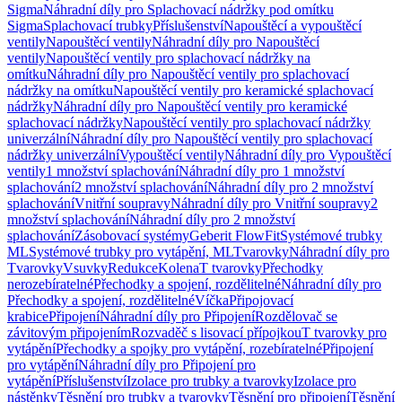
Sigma
Náhradní díly pro Splachovací nádržky pod omítku
Sigma
Splachovací trubky
Příslušenství
Napouštěcí a vypouštěcí
ventily
Napouštěcí ventily
Náhradní díly pro Napouštěcí
ventily
Napouštěcí ventily pro splachovací nádržky na
omítku
Náhradní díly pro Napouštěcí ventily pro splachovací
nádržky na omítku
Napouštěcí ventily pro keramické splachovací
nádržky
Náhradní díly pro Napouštěcí ventily pro keramické
splachovací nádržky
Napouštěcí ventily pro splachovací nádržky
univerzální
Náhradní díly pro Napouštěcí ventily pro splachovací
nádržky univerzální
Vypouštěcí ventily
Náhradní díly pro Vypouštěcí
ventily
1 množství splachování
Náhradní díly pro 1 množství
splachování
2 množství splachování
Náhradní díly pro 2 množství
splachování
Vnitřní soupravy
Náhradní díly pro Vnitřní soupravy
2
množství splachování
Náhradní díly pro 2 množství
splachování
Zásobovací systémy
Geberit FlowFit
Systémové trubky
ML
Systémové trubky pro vytápění, ML
Tvarovky
Náhradní díly pro
Tvarovky
Vsuvky
Redukce
Kolena
T tvarovky
Přechodky
nerozebíratelné
Přechodky a spojení, rozdělitelné
Náhradní díly pro
Přechodky a spojení, rozdělitelné
Víčka
Připojovací
krabice
Připojení
Náhradní díly pro Připojení
Rozdělovač se
závitovým připojením
Rozvaděč s lisovací přípojkou
T tvarovky pro
vytápění
Přechodky a spojky pro vytápění, rozebíratelné
Připojení
pro vytápění
Náhradní díly pro Připojení pro
vytápění
Příslušenství
Izolace pro trubky a tvarovky
Izolace pro
nástěnky
Těsnění pro trubky a tvarovky
Těsnění pro připojení
Těsnění