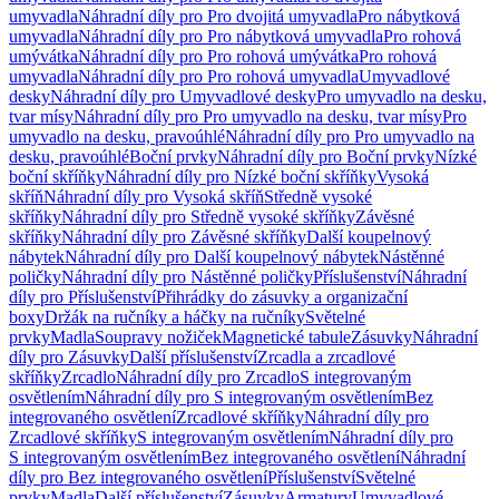
umyvadla
Náhradní díly pro Pro dvojitá umyvadla
Pro nábytková
umyvadla
Náhradní díly pro Pro nábytková umyvadla
Pro rohová
umývátka
Náhradní díly pro Pro rohová umývátka
Pro rohová
umyvadla
Náhradní díly pro Pro rohová umyvadla
Umyvadlové
desky
Náhradní díly pro Umyvadlové desky
Pro umyvadlo na desku,
tvar mísy
Náhradní díly pro Pro umyvadlo na desku, tvar mísy
Pro
umyvadlo na desku, pravoúhlé
Náhradní díly pro Pro umyvadlo na
desku, pravoúhlé
Boční prvky
Náhradní díly pro Boční prvky
Nízké
boční skříňky
Náhradní díly pro Nízké boční skříňky
Vysoká
skříň
Náhradní díly pro Vysoká skříň
Středně vysoké
skříňky
Náhradní díly pro Středně vysoké skříňky
Závěsné
skříňky
Náhradní díly pro Závěsné skříňky
Další koupelnový
nábytek
Náhradní díly pro Další koupelnový nábytek
Nástěnné
poličky
Náhradní díly pro Nástěnné poličky
Příslušenství
Náhradní
díly pro Příslušenství
Přihrádky do zásuvky a organizační
boxy
Držák na ručníky a háčky na ručníky
Světelné
prvky
Madla
Soupravy nožiček
Magnetické tabule
Zásuvky
Náhradní
díly pro Zásuvky
Další příslušenství
Zrcadla a zrcadlové
skříňky
Zrcadlo
Náhradní díly pro Zrcadlo
S integrovaným
osvětlením
Náhradní díly pro S integrovaným osvětlením
Bez
integrovaného osvětlení
Zrcadlové skříňky
Náhradní díly pro
Zrcadlové skříňky
S integrovaným osvětlením
Náhradní díly pro
S integrovaným osvětlením
Bez integrovaného osvětlení
Náhradní
díly pro Bez integrovaného osvětlení
Příslušenství
Světelné
prvky
Madla
Další příslušenství
Zásuvky
Armatury
Umyvadlové