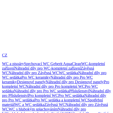
CZ
WC a pisoáry
Sprchovací WC Geberit AquaClean
WC-kompletní
zařízení
Náhradní díly pro WC-kompletní zařízení
Závěsná
WC
Náhradní díly pro Závěsná WC
WC sedátka
Náhradní díly pro
WC sedátka
Pro WC keramiky
Náhradní díly pro Pro WC
keramiky
Designové panely
Náhradní díly pro Designové panely
Pro
kompletní WC
Náhradní díly pro Pro kompletní WC
Pro WC
sedátka
Náhradní díly pro Pro WC sedátka
Příslušenství
Náhradní díly
pro Příslušenství
Pro kompletní WC
Pro WC sedátka
Náhradní díly
pro Pro WC sedátka
Pro WC sedátka a kompletní WC
Spotřební
materiál
WC a WC sedátka
Závěsná WC
Náhradní díly pro Závěsná
WC
WC s hlubokým splachováním
Náhradní díly pro