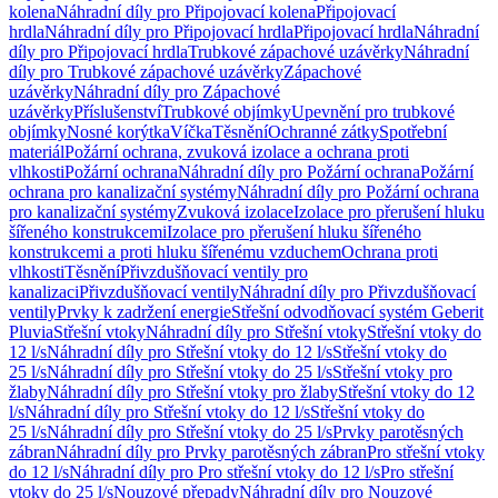
kolena
Náhradní díly pro Připojovací kolena
Připojovací
hrdla
Náhradní díly pro Připojovací hrdla
Připojovací hrdla
Náhradní
díly pro Připojovací hrdla
Trubkové zápachové uzávěrky
Náhradní
díly pro Trubkové zápachové uzávěrky
Zápachové
uzávěrky
Náhradní díly pro Zápachové
uzávěrky
Příslušenství
Trubkové objímky
Upevnění pro trubkové
objímky
Nosné korýtka
Víčka
Těsnění
Ochranné zátky
Spotřební
materiál
Požární ochrana, zvuková izolace a ochrana proti
vlhkosti
Požární ochrana
Náhradní díly pro Požární ochrana
Požární
ochrana pro kanalizační systémy
Náhradní díly pro Požární ochrana
pro kanalizační systémy
Zvuková izolace
Izolace pro přerušení hluku
šířeného konstrukcemi
Izolace pro přerušení hluku šířeného
konstrukcemi a proti hluku šířenému vzduchem
Ochrana proti
vlhkosti
Těsnění
Přivzdušňovací ventily pro
kanalizaci
Přivzdušňovací ventily
Náhradní díly pro Přivzdušňovací
ventily
Prvky k zadržení energie
Střešní odvodňovací systém Geberit
Pluvia
Střešní vtoky
Náhradní díly pro Střešní vtoky
Střešní vtoky do
12 l/s
Náhradní díly pro Střešní vtoky do 12 l/s
Střešní vtoky do
25 l/s
Náhradní díly pro Střešní vtoky do 25 l/s
Střešní vtoky pro
žlaby
Náhradní díly pro Střešní vtoky pro žlaby
Střešní vtoky do 12
l/s
Náhradní díly pro Střešní vtoky do 12 l/s
Střešní vtoky do
25 l/s
Náhradní díly pro Střešní vtoky do 25 l/s
Prvky parotěsných
zábran
Náhradní díly pro Prvky parotěsných zábran
Pro střešní vtoky
do 12 l/s
Náhradní díly pro Pro střešní vtoky do 12 l/s
Pro střešní
vtoky do 25 l/s
Nouzové přepady
Náhradní díly pro Nouzové