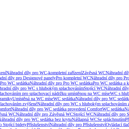
ení
Náhradní díly pro WC-kompletní zařízení
Závěsná WC
Náhradní dí
dní díly pro Designové panely
Pro kompletní WC
Náhradní díly pro P
Pro WC sedátka
Náhradní díly pro Pro WC sedátka
Pro WC sedátka a 
hradní díly pro WC s hlubokým splachováním
Stojící WC
Náhradní díly
lachováním pro splachovací nádržku umístěnou na WC míse
WC s hlu
eramiky
Umístěná na WC míse
WC sedátka
Náhradní díly pro WC sedát
lachováním zvýšené
Náhradní díly pro WC s hlubokým splachováním 
omfort
Náhradní díly pro WC sedátka provedení Comfort
WC sedátka
Ná
ěsná WC
Náhradní díly pro Závěsná WC
Stojící WC
Náhradní díly pro 
áhradní díly pro WC sedátka bez krytu
Nášlapná WC
Se spláchnutím
Př
 Stojící bidety
Příslušenství
Náhradní díly pro Příslušenství
Ovládací tla