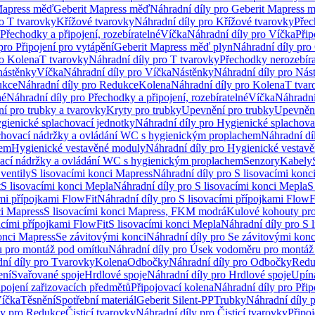
Mapress měď
Geberit Mapress měď
Náhradní díly pro Geberit Mapress 
ro T tvarovky
Křížové tvarovky
Náhradní díly pro Křížové tvarovky
Přec
Přechodky a připojení, rozebíratelné
Víčka
Náhradní díly pro Víčka
Přip
pro Připojení pro vytápění
Geberit Mapress měď plyn
Náhradní díly pro
ro Kolena
T tvarovky
Náhradní díly pro T tvarovky
Přechodky nerozebíra
nástěnky
Víčka
Náhradní díly pro Víčka
Nástěnky
Náhradní díly pro Nás
ukce
Náhradní díly pro Redukce
Kolena
Náhradní díly pro Kolena
T tvar
né
Náhradní díly pro Přechodky a připojení, rozebíratelné
Víčka
Náhradní
í pro trubky a tvarovky
Kryty pro trubky
Upevnění pro trubky
Upevnění
gienické splachovací jednotky
Náhradní díly pro Hygienické splachova
chovací nádržky a ovládání WC s hygienickým proplachem
Náhradní dí
hem
Hygienické vestavěné moduly
Náhradní díly pro Hygienické vestav
ovací nádržky a ovládání WC s hygienickým proplachem
Senzory
Kabely
ventily
S lisovacími konci Mapress
Náhradní díly pro S lisovacími konc
t
S lisovacími konci Mepla
Náhradní díly pro S lisovacími konci Mepla
S
ími přípojkami FlowFit
Náhradní díly pro S lisovacími přípojkami FlowF
ci Mapress
S lisovacími konci Mapress, FKM modrá
Kulové kohouty pr
acími přípojkami FlowFit
S lisovacími konci Mepla
Náhradní díly pro S 
konci Mapress
Se závitovými konci
Náhradní díly pro Se závitovými konc
 pro montáž pod omítku
Náhradní díly pro Úsek vodoměru pro montáž
ní díly pro Tvarovky
Kolena
Odbočky
Náhradní díly pro Odbočky
Redu
ení
Svařované spoje
Hrdlové spoje
Náhradní díly pro Hrdlové spoje
Upín
ipojení zařizovacích předmětů
Připojovací kolena
Náhradní díly pro Přip
íčka
Těsnění
Spotřební materiál
Geberit Silent-PP
Trubky
Náhradní díly 
ly pro Redukce
Čisticí tvarovky
Náhradní díly pro Čisticí tvarovky
Připoj