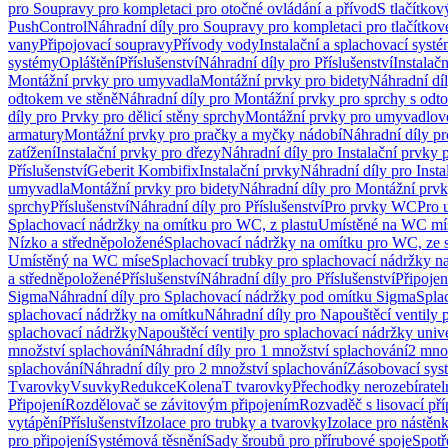
pro Soupravy pro kompletaci pro otočné ovládání a přívod
S tlačítko
PushControl
Náhradní díly pro Soupravy pro kompletaci pro tlačítko
vany
Připojovací soupravy
Přívody vody
Instalační a splachovací syst
systémy
Opláštění
Příslušenství
Náhradní díly pro Příslušenství
Instalač
Montážní prvky pro umyvadla
Montážní prvky pro bidety
Náhradní dí
odtokem ve stěně
Náhradní díly pro Montážní prvky pro sprchy s odt
díly pro Prvky pro dělicí stěny sprchy
Montážní prvky pro umyvadlov
armatury
Montážní prvky pro pračky a myčky nádobí
Náhradní díly p
zatížení
Instalační prvky pro dřezy
Náhradní díly pro Instalační prvky 
Příslušenství
Geberit Kombifix
Instalační prvky
Náhradní díly pro Insta
umyvadla
Montážní prvky pro bidety
Náhradní díly pro Montážní prvk
sprchy
Příslušenství
Náhradní díly pro Příslušenství
Pro prvky WC
Pro 
Splachovací nádržky na omítku pro WC, z plastu
Umístěné na WC mí
Nízko a středněpoložené
Splachovací nádržky na omítku pro WC, ze s
Umístěný na WC míse
Splachovací trubky pro splachovací nádržky n
a středněpoložené
Příslušenství
Náhradní díly pro Příslušenství
Připojen
Sigma
Náhradní díly pro Splachovací nádržky pod omítku Sigma
Spla
splachovací nádržky na omítku
Náhradní díly pro Napouštěcí ventily 
splachovací nádržky
Napouštěcí ventily pro splachovací nádržky univ
množství splachování
Náhradní díly pro 1 množství splachování
2 mno
splachování
Náhradní díly pro 2 množství splachování
Zásobovací sys
Tvarovky
Vsuvky
Redukce
Kolena
T tvarovky
Přechodky nerozebíratel
Připojení
Rozdělovač se závitovým připojením
Rozvaděč s lisovací př
vytápění
Příslušenství
Izolace pro trubky a tvarovky
Izolace pro nástěn
pro připojení
Systémová těsnění
Sady šroubů pro přírubové spoje
Spotř