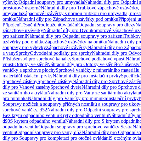
výlevky
Odpadní soupravy pro umyvadla
Náhradní díly pro Odpadní 
prostorově úsporné
Náhradní díly pro Trubkové zápachové uzávěrky, 
umyvadla
Zápachové uzávěrky s nornou trubkou pro umyvadla, prost
omítku
Náhradní díly pro Zápachové uzávěrky pod omítku
Připojení 
Připojení
Těsnění
Prodloužení
Ovládání
Odpadní soupravy pro dřezy
Ná
zápachové uzávěrky
Náhradní díly pro Dvoukomorové zápachové uz
pro zařízení
Náhradní díly pro Odpadní soupravy pro zařízení
Trubkov
uzávěrky pod omítku
Zápachové uzávěrky na omítku
Náhradní díly p
soupravy pro výlevky
Zápachové uzávěrky
Náhradní díly pro Zápach
a vany
Sprchy
Odvodnění podlahy pro sprchy
Náhradní díly pro Odvo
Příslušenství pro sprchové kanálky
Sprchové podlahové vpusti
Náhradn
vpusti
Odtoky ve stěně
Náhradní díly pro Odtoky ve stěně
Příslušenstv
vaničky a sprchové plochy
Sprchové vaničky z minerálního materiálu 
materiálů
Instalační prvky
Náhradní díly pro Instalační prvky
Specifick
Sprchové zástěny
Sprchové zástěny
Náhradní díly pro Sprchové zástě
díly pro Vanové zástěny
Sprchové dveře
Náhradní díly pro Sprchové d
ze sanitárního akrylátu
Náhradní díly pro Vany ze sanitárního akrylátu
pro miminka
Náhradní díly pro Vaničky pro miminka
Instalační prvky
N
Soupravy nožiček a soupravy příčných nosníků a soupravy pro ukotv
sprchové vaničky, d52
Náhradní díly pro Odpadní soupravy pro sprch
Bez krytu odpadního ventilu
Kryty odpadního ventilu
Náhradní díly p
d90
S krytem odpadního ventilu
Náhradní díly pro S krytem odpadního
odpadního ventilu
Odpadní soupravy pro sprchové vaničky Sestra
Náhr
ventilu
Odpadní soupravy pro vany, d52
Náhradní díly pro Odpadní so
díly pro Soupravy pro kompletaci pro otočné ovládání
S otočným ovl