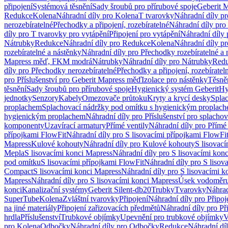
připojení
Systémová těsnění
Sady šroubů pro přírubové spoje
Geberit 
Redukce
Kolena
Náhradní díly pro Kolena
T tvarovky
Náhradní díly p
nerozebíratelné
Přechodky a připojení, rozebíratelné
Náhradní díly pro 
díly pro T tvarovky pro vytápění
Připojení pro vytápění
Náhradní díly 
Nátrubky
Redukce
Náhradní díly pro Redukce
Kolena
Náhradní díly p
rozebíratelné a nástěnky
Náhradní díly pro Přechodky rozebíratelné a 
Mapress měď, FKM modrá
Nátrubky
Náhradní díly pro Nátrubky
Red
díly pro Přechodky nerozebíratelné
Přechodky a připojení, rozebíratel
pro Příslušenství pro Geberit Mapress měď
Izolace pro nástěnky
Těsněn
těsnění
Sady šroubů pro přírubové spoje
Hygienický systém Geberit
Hy
jednotky
Senzory
Kabely
Omezovače průtoku
Kryty a krycí desky
Spla
proplachem
Splachovací nádržky pod omítku s hygienickým proplac
hygienickým proplachem
Náhradní díly pro Příslušenství pro splach
komponenty
Uzavírací armatury
Přímé ventily
Náhradní díly pro Přímé 
přípojkami FlowFit
Náhradní díly pro S lisovacími přípojkami FlowFi
Mapress
Kulové kohouty
Náhradní díly pro Kulové kohouty
S lisovac
Mepla
S lisovacími konci Mapress
Náhradní díly pro S lisovacími kon
pod omítku
S lisovacími přípojkami FlowFit
Náhradní díly pro S lisov
Compact
S lisovacími konci Mapress
Náhradní díly pro S lisovacími 
Mapress
Náhradní díly pro S lisovacími konci Mapress
Úsek vodoměru
konci
Kanalizační systémy
Geberit Silent-db20
Trubky
Tvarovky
Náhrad
SuperTube
Kolena
Zvláštní tvarovky
Připojení
Náhradní díly pro Připoj
na jiné materiály
Připojení zařizovacích předmětů
Náhradní díly pro Př
hrdla
Příslušenství
Trubkové objímky
Upevnění pro trubkové objímky
V
pro Kolena
Odbočky
Náhradní díly pro Odbočky
Redukce
Náhradní dí