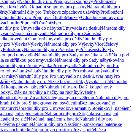
í soupravy
Náhradní díly pro Připojovací soupravy
Prodloužení
ty a krycí víčka
Odpadní soupravy pro pisoáry
Náhradní díly pro
ěrky
Náhradní díly pro Trubkové zápachové uzávěrky
Prodloužení
áhradní díly pro Připojovací hrdlo
Manžety
Odpadní soupravy pro
ovací hrdlo
Připojení
Těsnění
Mycí
ní díly pro Umyvadla do nábytku
Umyvadla na desku
Náhradní díly
myvadla
Zápustná umyvadla
Náhradní díly pro Zápustná
adla provedení Comfort
Umyvadla pro děti
Náhradní díly pro
ly pro Výlevka
Výlevky
Náhradní díly pro Výlevky
Víceúčelový
py
Polosloupy
Náhradní díly pro Polosloupy
Příslušenství
Kryty
ňkou pod umyvadlo
Náhradní díly pro Sady umývátka se skříňkou pod
a se skříňkou pod umyvadlo
Náhradní díly pro Sady nábytkového
adní díly pro Pro umývátka
Pro umyvadla
Náhradní díly pro Pro
ro rohová umývátka
Náhradní díly pro Pro rohová umývátka
Pro
var mísy
Náhradní díly pro Pro umyvadlo na desku, tvar mísy
Pro
skříňky
Náhradní díly pro Nízké boční skříňky
Vysoká skříň
Náhradní
lší koupelnový nábytek
Náhradní díly pro Další koupelnový
í boxy
Držák na ručníky a háčky na ručníky
Světelné
hradní díly pro Zrcadlo
S integrovaným osvětlením
Náhradní díly pro
hradní díly pro S integrovaným osvětlením
Bez integrovaného
rmatury
Náhradní díly pro Umyvadlové armatury
Stojánková, napájení
á, napájení z generátoru
Náhradní díly pro Stojánková, napájení
apájení ze sítě
Nástěnná, napájení z baterie
Náhradní díly pro
se dvěma pákami
Náhradní díly pro Nástěnná, směšovací baterie se
řizovacích předmětů pro mycí prostor, dřezy, spotřebiče a