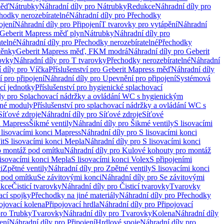
měď
Nátrubky
Náhradní díly pro Nátrubky
Redukce
Náhradní díly pro
hodky nerozebíratelné
Náhradní díly pro Přechodky
ojení
Náhradní díly pro Připojení
T tvarovky pro vytápění
Náhradní
 Geberit Mapress měď plyn
Nátrubky
Náhradní díly pro
telné
Náhradní díly pro Přechodky nerozebíratelné
Přechodky
těnky
Geberit Mapress měď, FKM modrá
Náhradní díly pro Geberit
ovky
Náhradní díly pro T tvarovky
Přechodky nerozebíratelné
Náhradní
 díly pro Víčka
Příslušenství pro Geberit Mapress měď
Náhradní díly
 pro připojení
Náhradní díly pro Upevnění pro připojení
Systémová
cí jednotky
Příslušenství pro hygienické splachovací
ly pro Splachovací nádržky a ovládání WC s hygienickým
ěné moduly
Příslušenství pro splachovací nádržky a ovládání WC s
Síťové zdroje
Náhradní díly pro Síťové zdroje
Síťové
i Mapress
Šikmé ventily
Náhradní díly pro Šikmé ventily
S lisovacími
 lisovacími konci Mapress
Náhradní díly pro S lisovacími konci
it
S lisovacími konci Mepla
Náhradní díly pro S lisovacími konci
o montáž pod omítku
Náhradní díly pro Kulové kohouty pro montáž
lisovacími konci Mepla
S lisovacími konci Volex
S připojeními
i
Zpětné ventily
Náhradní díly pro Zpětné ventily
S lisovacími konci
 pod omítku
Se závitovými konci
Náhradní díly pro Se závitovými
kce
Čisticí tvarovky
Náhradní díly pro Čisticí tvarovky
Tvarovky
ací spojky
Přechodky na jiné materiály
Náhradní díly pro Přechodky
ojovací kolena
Připojovací hrdla
Náhradní díly pro Připojovací
pro Trubky
Tvarovky
Náhradní díly pro Tvarovky
Kolena
Náhradní díly
ení
Náhradní díly pro Připojení
Hrdlové spoje
Náhradní díly pro