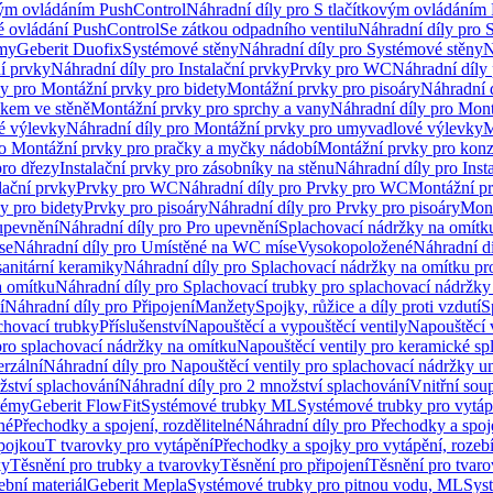
vým ovládáním PushControl
Náhradní díly pro S tlačítkovým ovládáním
vé ovládání PushControl
Se zátkou odpadního ventilu
Náhradní díly pro 
émy
Geberit Duofix
Systémové stěny
Náhradní díly pro Systémové stěny
N
ní prvky
Náhradní díly pro Instalační prvky
Prvky pro WC
Náhradní díly
ly pro Montážní prvky pro bidety
Montážní prvky pro pisoáry
Náhradní 
okem ve stěně
Montážní prvky pro sprchy a vany
Náhradní díly pro Mont
é výlevky
Náhradní díly pro Montážní prvky pro umyvadlové výlevky
M
ro Montážní prvky pro pračky a myčky nádobí
Montážní prvky pro konz
pro dřezy
Instalační prvky pro zásobníky na stěnu
Náhradní díly pro Inst
lační prvky
Prvky pro WC
Náhradní díly pro Prvky pro WC
Montážní p
y pro bidety
Prvky pro pisoáry
Náhradní díly pro Prvky pro pisoáry
Mont
upevnění
Náhradní díly pro Pro upevnění
Splachovací nádržky na omítk
se
Náhradní díly pro Umístěné na WC míse
Vysokopoložené
Náhradní d
anitární keramiky
Náhradní díly pro Splachovací nádržky na omítku pr
a omítku
Náhradní díly pro Splachovací trubky pro splachovací nádržky
í
Náhradní díly pro Připojení
Manžety
Spojky, růžice a díly proti vzdutí
S
chovací trubky
Příslušenství
Napouštěcí a vypouštěcí ventily
Napouštěcí 
pro splachovací nádržky na omítku
Napouštěcí ventily pro keramické sp
erzální
Náhradní díly pro Napouštěcí ventily pro splachovací nádržky un
žství splachování
Náhradní díly pro 2 množství splachování
Vnitřní sou
témy
Geberit FlowFit
Systémové trubky ML
Systémové trubky pro vytá
né
Přechodky a spojení, rozdělitelné
Náhradní díly pro Přechodky a spoje
ípojkou
T tvarovky pro vytápění
Přechodky a spojky pro vytápění, rozebí
ky
Těsnění pro trubky a tvarovky
Těsnění pro připojení
Těsnění pro tvar
ební materiál
Geberit Mepla
Systémové trubky pro pitnou vodu, ML
Sys