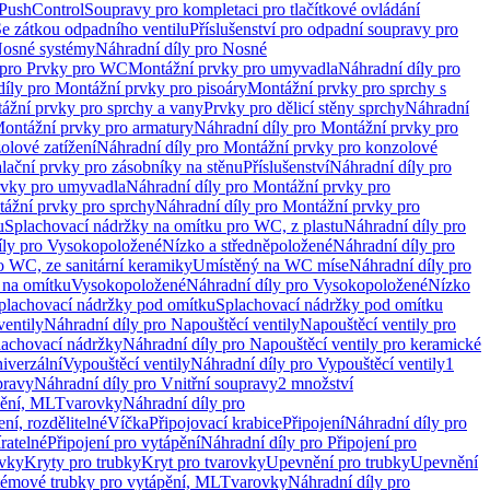
 PushControl
Soupravy pro kompletaci pro tlačítkové ovládání
Se zátkou odpadního ventilu
Příslušenství pro odpadní soupravy pro
osné systémy
Náhradní díly pro Nosné
 pro Prvky pro WC
Montážní prvky pro umyvadla
Náhradní díly pro
díly pro Montážní prvky pro pisoáry
Montážní prvky pro sprchy s
ážní prvky pro sprchy a vany
Prvky pro dělicí stěny sprchy
Náhradní
ontážní prvky pro armatury
Náhradní díly pro Montážní prvky pro
olové zatížení
Náhradní díly pro Montážní prvky pro konzolové
alační prvky pro zásobníky na stěnu
Příslušenství
Náhradní díly pro
rvky pro umyvadla
Náhradní díly pro Montážní prvky pro
ážní prvky pro sprchy
Náhradní díly pro Montážní prvky pro
u
Splachovací nádržky na omítku pro WC, z plastu
Náhradní díly pro
íly pro Vysokopoložené
Nízko a středněpoložené
Náhradní díly pro
o WC, ze sanitární keramiky
Umístěný na WC míse
Náhradní díly pro
 na omítku
Vysokopoložené
Náhradní díly pro Vysokopoložené
Nízko
plachovací nádržky pod omítku
Splachovací nádržky pod omítku
ventily
Náhradní díly pro Napouštěcí ventily
Napouštěcí ventily pro
lachovací nádržky
Náhradní díly pro Napouštěcí ventily pro keramické
iverzální
Vypouštěcí ventily
Náhradní díly pro Vypouštěcí ventily
1
pravy
Náhradní díly pro Vnitřní soupravy
2 množství
pění, ML
Tvarovky
Náhradní díly pro
ní, rozdělitelné
Víčka
Připojovací krabice
Připojení
Náhradní díly pro
ratelné
Připojení pro vytápění
Náhradní díly pro Připojení pro
ovky
Kryty pro trubky
Kryt pro tvarovky
Upevnění pro trubky
Upevnění
témové trubky pro vytápění, ML
Tvarovky
Náhradní díly pro