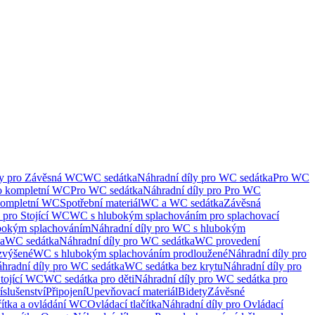
ly pro Závěsná WC
WC sedátka
Náhradní díly pro WC sedátka
Pro WC
ro kompletní WC
Pro WC sedátka
Náhradní díly pro Pro WC
kompletní WC
Spotřební materiál
WC a WC sedátka
Závěsná
 pro Stojící WC
WC s hlubokým splachováním pro splachovací
bokým splachováním
Náhradní díly pro WC s hlubokým
ka
WC sedátka
Náhradní díly pro WC sedátka
WC provedení
zvýšené
WC s hlubokým splachováním prodloužené
Náhradní díly pro
hradní díly pro WC sedátka
WC sedátka bez krytu
Náhradní díly pro
Stojící WC
WC sedátka pro děti
Náhradní díly pro WC sedátka pro
íslušenství
Připojení
Upevňovací materiál
Bidety
Závěsné
čítka a ovládání WC
Ovládací tlačítka
Náhradní díly pro Ovládací