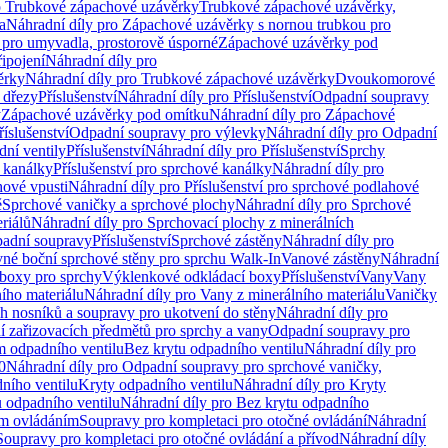
o Trubkové zápachové uzávěrky
Trubkové zápachové uzávěrky,
a
Náhradní díly pro Zápachové uzávěrky s nornou trubkou pro
 pro umyvadla, prostorově úsporné
Zápachové uzávěrky pod
řipojení
Náhradní díly pro
ěrky
Náhradní díly pro Trubkové zápachové uzávěrky
Dvoukomorové
 dřezy
Příslušenství
Náhradní díly pro Příslušenství
Odpadní soupravy
y
Zápachové uzávěrky pod omítku
Náhradní díly pro Zápachové
říslušenství
Odpadní soupravy pro výlevky
Náhradní díly pro Odpadní
ní ventily
Příslušenství
Náhradní díly pro Příslušenství
Sprchy
 kanálky
Příslušenství pro sprchové kanálky
Náhradní díly pro
hové vpusti
Náhradní díly pro Příslušenství pro sprchové podlahové
ě
Sprchové vaničky a sprchové plochy
Náhradní díly pro Sprchové
riálů
Náhradní díly pro Sprchovací plochy z minerálních
padní soupravy
Příslušenství
Sprchové zástěny
Náhradní díly pro
vné boční sprchové stěny pro sprchu Walk-In
Vanové zástěny
Náhradní
boxy pro sprchy
Výklenkové odkládací boxy
Příslušenství
Vany
Vany
ího materiálu
Náhradní díly pro Vany z minerálního materiálu
Vaničky
h nosníků a soupravy pro ukotvení do stěny
Náhradní díly pro
ní zařizovacích předmětů pro sprchy a vany
Odpadní soupravy pro
m odpadního ventilu
Bez krytu odpadního ventilu
Náhradní díly pro
0
Náhradní díly pro Odpadní soupravy pro sprchové vaničky,
ního ventilu
Kryty odpadního ventilu
Náhradní díly pro Kryty
 odpadního ventilu
Náhradní díly pro Bez krytu odpadního
ým ovládáním
Soupravy pro kompletaci pro otočné ovládání
Náhradní
Soupravy pro kompletaci pro otočné ovládání a přívod
Náhradní díly