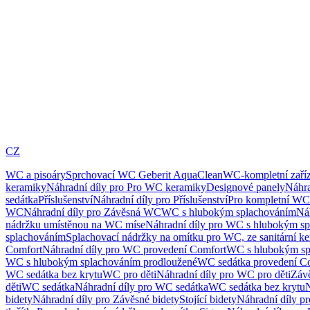
CZ
WC a pisoáry
Sprchovací WC Geberit AquaClean
WC-kompletní zaříz
keramiky
Náhradní díly pro Pro WC keramiky
Designové panely
Náhra
sedátka
Příslušenství
Náhradní díly pro Příslušenství
Pro kompletní WC
WC
Náhradní díly pro Závěsná WC
WC s hlubokým splachováním
Ná
nádržku umístěnou na WC míse
Náhradní díly pro WC s hlubokým sp
splachováním
Splachovací nádržky na omítku pro WC, ze sanitární k
Comfort
Náhradní díly pro WC provedení Comfort
WC s hlubokým sp
WC s hlubokým splachováním prodloužené
WC sedátka provedení C
WC sedátka bez krytu
WC pro děti
Náhradní díly pro WC pro děti
Záv
děti
WC sedátka
Náhradní díly pro WC sedátka
WC sedátka bez krytu
N
bidety
Náhradní díly pro Závěsné bidety
Stojící bidety
Náhradní díly pro