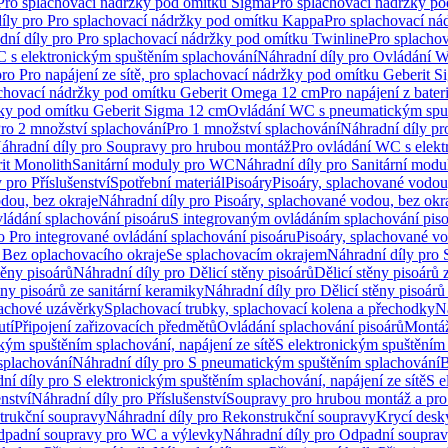
 Pro splachovací nádržky pod omítku Sigma
Pro splachovací nádržky p
íly pro Pro splachovací nádržky pod omítku Kappa
Pro splachovací ná
dní díly pro Pro splachovací nádržky pod omítku Twinline
Pro splacho
 s elektronickým spuštěním splachování
Náhradní díly pro Ovládání W
pro Pro napájení ze sítě, pro splachovací nádržky pod omítku Geberit 
plachovací nádržky pod omítku Geberit Omega 12 cm
Pro napájení z bate
ržky pod omítku Geberit Sigma 12 cm
Ovládání WC s pneumatickým spuš
Pro 2 množství splachování
Pro 1 množství splachování
Náhradní díly pr
áhradní díly pro Soupravy pro hrubou montáž
Pro ovládání WC s elekt
it Monolith
Sanitární moduly pro WC
Náhradní díly pro Sanitární mod
 pro Příslušenství
Spotřební materiál
Pisoáry
Pisoáry, splachované vodou
dou, bez okraje
Náhradní díly pro Pisoáry, splachované vodou, bez okr
ládání splachování pisoáru
S integrovaným ovládáním splachování pis
o Pro integrované ovládání splachování pisoáru
Pisoáry, splachované vo
 Bez oplachovacího okraje
Se splachovacím okrajem
Náhradní díly pro
těny pisoárů
Náhradní díly pro Dělicí stěny pisoárů
Dělicí stěny pisoárů 
ěny pisoárů ze sanitární keramiky
Náhradní díly pro Dělicí stěny pisoárů
pachové uzávěrky
Splachovací trubky, splachovací kolena a přechodky
N
utí
Připojení zařizovacích předmětů
Ovládání splachování pisoárů
Montáž
kým spuštěním splachování, napájení ze sítě
S elektronickým spuštěním 
splachování
Náhradní díly pro S pneumatickým spuštěním splachování
B
ní díly pro S elektronickým spuštěním splachování, napájení ze sítě
S e
enství
Náhradní díly pro Příslušenství
Soupravy pro hrubou montáž a pro
trukční soupravy
Náhradní díly pro Rekonstrukční soupravy
Krycí desk
padní soupravy pro WC a výlevky
Náhradní díly pro Odpadní soupra