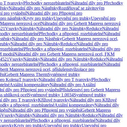
ro T tvarovky
Přechodky nerozebíratelné
Náhradní díly pro Přechodky
ěnky
Náhradní díly pro Nástěnky
Rozdělovač se závitovým
ní pro vytápění
Náhradní díly pro Připojení pro
 pro nástěnky
Kryty pro trubky
Upevnění pro trubky
Upevnění pro
 Mapress nerezová ocel
Náhradní díly pro Geberit Mapress nerezová
521
Vsuvky
Nátrubky
Náhradní díly pro Nátrubky
Redukce
Náhradní
hodky nerozebíratelné
Přechodky a připojení, rozebíratelné
Náhradní
stěnky
Náhradní díly pro Nástěnky
Geberit Mapress nerezová ocel,
rubky
Náhradní díly pro Nátrubky
Redukce
Náhradní díly pro
rozebíratelné
Přechodky a připojení, rozebíratelné
Náhradní díly pro
KM modrá
Náhradní díly pro Geberit Mapress nerezová ocel, FKM
.4521
Vsuvky
Nátrubky
Náhradní díly pro Nátrubky
Redukce
Náhradní
hodky nerozebíratelné
Přechodky a připojení, rozebíratelné
Náhradní
berit Mapress nerezová ocel, příslušenství
Izolace pro
ění
Geberit Mapress Therm
Systémové trubky
pro Kolena
T tvarovky
Náhradní díly pro T tvarovky
Přechodky
atelné
Axiální kompenzátory
Náhradní díly pro Axiální
ní díly pro Připojení pro vytápění
Příslušenství pro Geberit Mapress
s uhlíková ocel
Systémové trubky 1.0034
Systémové trubky
í díly pro T tvarovky
Křížové tvarovky
Náhradní díly pro Křížové
odky a připojení, rozebíratelné
Axiální kompenzátory
Náhradní díly
ápění
Náhradní díly pro Připojení pro vytápění
Geberit Mapress
5
Vsuvky
Nátrubky
Náhradní díly pro Nátrubky
Redukce
Náhradní díly
y nerozebíratelné
Přechodky a připojení, rozebíratelné
Náhradní díly
tvarovky
Kryty pro trubky
Upevnění pro trubky
Upevnění pro