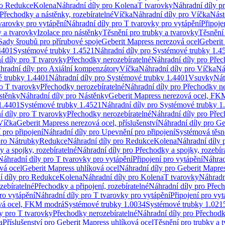
ro Redukce
Kolena
Náhradní díly pro Kolena
T tvarovky
Náhradní díly p
Přechodky a nástěnky, rozebíratelné
Víčka
Náhradní díly pro Víčka
Nást
varovky pro vytápění
Náhradní díly pro T tvarovky pro vytápění
Připoje
y a tvarovky
Izolace pro nástěnky
Těsnění pro trubky a tvarovky
Těsnění
Sady šroubů pro přírubové spoje
Geberit Mapress nerezová ocel
Geberit
4401
Systémové trubky 1.4521
Náhradní díly pro Systémové trubky 1.4
í díly pro T tvarovky
Přechodky nerozebíratelné
Náhradní díly pro Přec
hradní díly pro Axiální kompenzátory
Víčka
Náhradní díly pro Víčka
Ná
 trubky 1.4401
Náhradní díly pro Systémové trubky 1.4401
Vsuvky
Nát
ro T tvarovky
Přechodky nerozebíratelné
Náhradní díly pro Přechodky ne
stěnky
Náhradní díly pro Nástěnky
Geberit Mapress nerezová ocel, F
1.4401
Systémové trubky 1.4521
Náhradní díly pro Systémové trubky 1
í díly pro T tvarovky
Přechodky nerozebíratelné
Náhradní díly pro Přec
Víčka
Geberit Mapress nerezová ocel, příslušenství
Náhradní díly pro Ge
pro připojení
Náhradní díly pro Upevnění pro připojení
Systémová těsn
pro Nátrubky
Redukce
Náhradní díly pro Redukce
Kolena
Náhradní díly 
 a spojky, rozebíratelné
Náhradní díly pro Přechodky a spojky, rozebír
Náhradní díly pro T tvarovky pro vytápění
Připojení pro vytápění
Náhrad
vá ocel
Geberit Mapress uhlíková ocel
Náhradní díly pro Geberit Mapres
í díly pro Redukce
Kolena
Náhradní díly pro Kolena
T tvarovky
Náhradn
zebíratelné
Přechodky a připojení, rozebíratelné
Náhradní díly pro Přech
ro vytápění
Náhradní díly pro T tvarovky pro vytápění
Připojení pro vyt
ová ocel, FKM modrá
Systémové trubky 1.0034
Systémové trubky 1.021
y pro T tvarovky
Přechodky nerozebíratelné
Náhradní díly pro Přechodk
a
Příslušenství pro Geberit Mapress uhlíková ocel
Těsnění pro trubky a 