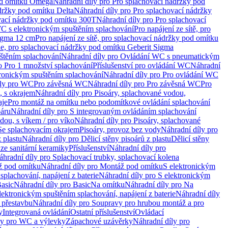
od omítku Omega
Náhradní díly pro Pro splachovací nádržky pod
držky pod omítku Delta
Náhradní díly pro Pro splachovací nádržky
vací nádržky pod omítku 300T
Náhradní díly pro Pro splachovací
C s elektronickým spuštěním splachování
Pro napájení ze sítě, pro
Sigma 12 cm
Pro napájení ze sítě, pro splachovací nádržky pod omítku
rie, pro splachovací nádržky pod omítku Geberit Sigma
těním splachování
Náhradní díly pro Ovládání WC s pneumatickým
o Pro 1 množství splachování
Příslušenství pro ovládání WC
Náhradní
ronickým spuštěním splachování
Náhradní díly pro Pro ovládání WC
uly pro WC
Pro závěsná WC
Náhradní díly pro Pro závěsná WC
Pro
, s okrajem
Náhradní díly pro Pisoáry, splachované vodou,
aje
Pro montáž na omítku nebo podomítkové ovládání splachování
oáru
Náhradní díly pro S integrovaným ovládáním splachování
dou, s víkem / pro víko
Náhradní díly pro Pisoáry, splachované
 Se splachovacím okrajem
Pisoáry, provoz bez vody
Náhradní díly pro
z plastu
Náhradní díly pro Dělicí stěny pisoárů z plastu
Dělicí stěny
 ze sanitární keramiky
Příslušenství
Náhradní díly pro
áhradní díly pro Splachovací trubky, splachovací kolena
 pod omítku
Náhradní díly pro Montáž pod omítku
S elektronickým
splachování, napájení z baterie
Náhradní díly pro S elektronickým
asic
Náhradní díly pro Basic
Na omítku
Náhradní díly pro Na
lektronickým spuštěním splachování, napájení z baterie
Náhradní díly
 přestavbu
Náhradní díly pro Soupravy pro hrubou montáž a pro
y
Integrovaná ovládání
Ostatní příslušenství
Ovládací
vy pro WC a výlevky
Zápachové uzávěrky
Náhradní díly pro