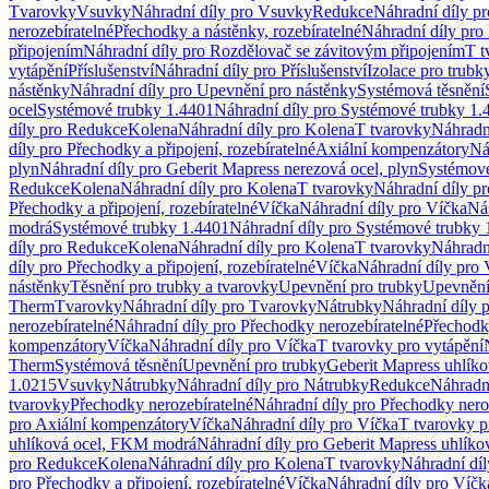
Tvarovky
Vsuvky
Náhradní díly pro Vsuvky
Redukce
Náhradní díly p
nerozebíratelné
Přechodky a nástěnky, rozebíratelné
Náhradní díly pro 
připojením
Náhradní díly pro Rozdělovač se závitovým připojením
T t
vytápění
Příslušenství
Náhradní díly pro Příslušenství
Izolace pro trubk
nástěnky
Náhradní díly pro Upevnění pro nástěnky
Systémová těsnění
ocel
Systémové trubky 1.4401
Náhradní díly pro Systémové trubky 1.
díly pro Redukce
Kolena
Náhradní díly pro Kolena
T tvarovky
Náhradn
díly pro Přechodky a připojení, rozebíratelné
Axiální kompenzátory
Ná
plyn
Náhradní díly pro Geberit Mapress nerezová ocel, plyn
Systémové
Redukce
Kolena
Náhradní díly pro Kolena
T tvarovky
Náhradní díly p
Přechodky a připojení, rozebíratelné
Víčka
Náhradní díly pro Víčka
Ná
modrá
Systémové trubky 1.4401
Náhradní díly pro Systémové trubky 
díly pro Redukce
Kolena
Náhradní díly pro Kolena
T tvarovky
Náhradn
díly pro Přechodky a připojení, rozebíratelné
Víčka
Náhradní díly pro 
nástěnky
Těsnění pro trubky a tvarovky
Upevnění pro trubky
Upevnění 
Therm
Tvarovky
Náhradní díly pro Tvarovky
Nátrubky
Náhradní díly 
nerozebíratelné
Náhradní díly pro Přechodky nerozebíratelné
Přechodky
kompenzátory
Víčka
Náhradní díly pro Víčka
T tvarovky pro vytápění
Therm
Systémová těsnění
Upevnění pro trubky
Geberit Mapress uhlíko
1.0215
Vsuvky
Nátrubky
Náhradní díly pro Nátrubky
Redukce
Náhradn
tvarovky
Přechodky nerozebíratelné
Náhradní díly pro Přechodky nero
pro Axiální kompenzátory
Víčka
Náhradní díly pro Víčka
T tvarovky p
uhlíková ocel, FKM modrá
Náhradní díly pro Geberit Mapress uhlík
pro Redukce
Kolena
Náhradní díly pro Kolena
T tvarovky
Náhradní díl
pro Přechodky a připojení, rozebíratelné
Víčka
Náhradní díly pro Víčk