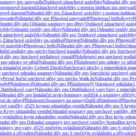
soupravy pro umyvadla
Trubkové zápachové uzávěrky
Náhradní díly pr
prostorově úsporné
Zápachové uzávěrky s nornou trubkou pro umyvadl
orově úsporné
Náhradní díly pro Zápachové uzávěrky s nornou trubkou
umyvadel
Náhradní díly pro Připojení umyvadel
Připojovací hrdlo
Kryty
P
hradní díly pro Odpadní soupravy pro dřezy
Trubkové zápachové uzáv
ávěrky
Odpadní ventily pro dřezy
Náhradní díly pro Odpadní ventily pro
é zápachové uzávěrky
Náhradní díly pro Trubkové zápachové uzávěrk
ro Zápachové uzávěrky na omítku
Připojení
Náhradní díly pro Připojení
P
ové uzávěrky
Připojovací hrdlo
Náhradní díly pro Připojovací hrdlo
Odpad
dnění podlahy pro sprchy
Sprchové kanálky
Náhradní díly pro Sprchové
í díly pro Sprchové podlahové vpusti
Příslušenství pro sprchové podla
í pro odtoky ve stěně
Náhradní díly pro Příslušenství pro odtoky ve stěn
a instalační prvky Geberit Duofix
Sprchovací plochy z minerálních mate
é sprchové odpadní soupravy
Náhradní díly pro Specifické sprchové od
ny
Pevné boční sprchové stěny pro sprchu Walk-In
Náhradní díly pro Pe
veře
Příslušenství
Náhradní díly pro Příslušenství
Výklenkové odkládací 
Obdélníkové vany
Náhradní díly pro Obdélníkové vany
Vany z mineráln
áhradní díly pro Instalační prvky
Soupravy nožiček a soupravy příčnýc
ení do stěny
Příslušenství
Soupravy na opravy
Další příslušenství
Připoje
ové vaničky, d52
S krytem odpadního ventilu
Náhradní díly pro S kryte
ro Kryty odpadního ventilu
Odpadní soupravy pro sprchové vaničky, d9
 ventilu
Bez krytu odpadního ventilu
Náhradní díly pro Bez krytu odpad
adní díly pro Odpadní soupravy pro sprchové vaničky Sestra
Bez krytu
upravy pro vany, d52
S otočným ovládáním
Náhradní díly pro S otočn
ádáním a přívodem
Náhradní díly pro S otočným ovládáním a přívodem