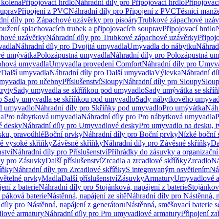
 kolena
Připojovací hrdlo
Náhradní díly pro Připojovací hrdlo
Připojovac
ouprav
Připojení z PVC
Náhradní díly pro Připojení z PVC
Těsnicí manže
ní díly pro Zápachové uzávěrky pro pisoáry
Trubkové zápachové uzáv
oužení splachovacích trubek a připojovacích souprav
Připojovací hrdlo
N
chové uzávěrky
Náhradní díly pro Trubkové zápachové uzávěrky
Připoj
vadla
Náhradní díly pro Dvojitá umyvadla
Umyvadla do nábytku
Náhrad
é umývátka
Polozápustná umyvadla
Náhradní díly pro Polozápustná u
hová umyvadla
Umyvadla provedení Comfort
Náhradní díly pro Umyv
y
Další umyvadla
Náhradní díly pro Další umyvadla
Výlevka
Náhradní dí
myvadla pro učebny
Příslušenství
Sloupy
Náhradní díly pro Sloupy
Slou
kryty
Sady umyvadla se skříňkou pod umyvadlo
Sady umývátka se skří
ro Sady umyvadla se skříňkou pod umyvadlo
Sady nábytkového umyvadl
d umyvadlo
Náhradní díly pro Skříňky pod umyvadlo
Pro umývátka
Náhr
la
Pro nábytková umyvadla
Náhradní díly pro Pro nábytková umyvadla
P
 desky
Náhradní díly pro Umyvadlové desky
Pro umyvadlo na desku, t
sku, pravoúhlé
Boční prvky
Náhradní díly pro Boční prvky
Nízké boční 
ně vysoké skříňky
Závěsné skříňky
Náhradní díly pro Závěsné skříňky
Da
nství
Náhradní díly pro Příslušenství
Přihrádky do zásuvky a organizačn
ly pro Zásuvky
Další příslušenství
Zrcadla a zrcadlové skříňky
Zrcadlo
Ná
íňky
Náhradní díly pro Zrcadlové skříňky
S integrovaným osvětlením
Ná
větelné prvky
Madla
Další příslušenství
Zásuvky
Armatury
Umyvadlové a
ení z baterie
Náhradní díly pro Stojánková, napájení z baterie
Stojánkov
 páková baterie
Nástěnná, napájení ze sítě
Náhradní díly pro Nástěnná, n
díly pro Nástěnná, napájení z generátoru
Nástěnná, směšovací baterie 
lové armatury
Náhradní díly pro Pro umyvadlové armatury
Připojení za