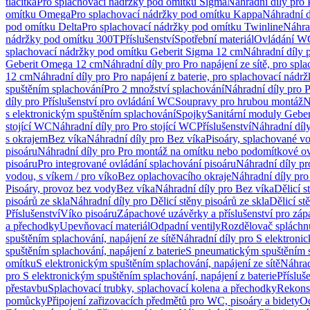
tlačítka
Pro splachovací nádržky pod omítku Sigma
Náhradní díly pro
omítku Omega
Pro splachovací nádržky pod omítku Kappa
Náhradní d
pod omítku Delta
Pro splachovací nádržky pod omítku Twinline
Náhra
nádržky pod omítku 300T
Příslušenství
Spotřební materiál
Ovládání WC
splachovací nádržky pod omítku Geberit Sigma 12 cm
Náhradní díly 
Geberit Omega 12 cm
Náhradní díly pro Pro napájení ze sítě, pro s
12 cm
Náhradní díly pro Pro napájení z baterie, pro splachovací nád
spuštěním splachování
Pro 2 množství splachování
Náhradní díly pro 
díly pro Příslušenství pro ovládání WC
Soupravy pro hrubou montáž
N
s elektronickým spuštěním splachování
Spojky
Sanitární moduly Geber
stojící WC
Náhradní díly pro Pro stojící WC
Příslušenství
Náhradní díly
s okrajem
Bez víka
Náhradní díly pro Bez víka
Pisoáry, splachované vo
pisoáru
Náhradní díly pro Pro montáž na omítku nebo podomítkové ov
pisoáru
Pro integrované ovládání splachování pisoáru
Náhradní díly pr
vodou, s víkem / pro víko
Bez oplachovacího okraje
Náhradní díly pro
Pisoáry, provoz bez vody
Bez víka
Náhradní díly pro Bez víka
Dělicí s
pisoárů ze skla
Náhradní díly pro Dělicí stěny pisoárů ze skla
Dělicí st
Příslušenství
Víko pisoáru
Zápachové uzávěrky a příslušenství pro zá
a přechodky
Upevňovací materiál
Odpadní ventily
Rozdělovač spláchn
spuštěním splachování, napájení ze sítě
Náhradní díly pro S elektronic
spuštěním splachování, napájení z baterie
S pneumatickým spuštěním 
omítku
S elektronickým spuštěním splachování, napájení ze sítě
Náhrad
pro S elektronickým spuštěním splachování, napájení z baterie
Přísluš
přestavbu
Splachovací trubky, splachovací kolena a přechodky
Rekons
pomůcky
Připojení zařizovacích předmětů pro WC, pisoáry a bidety
Od