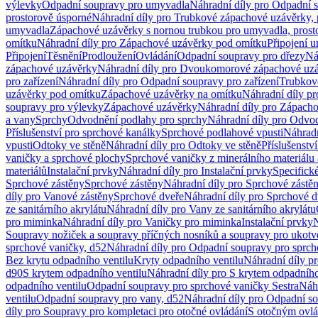
výlevky
Odpadní soupravy pro umyvadla
Náhradní díly pro Odpadní 
prostorově úsporné
Náhradní díly pro Trubkové zápachové uzávěrky, 
umyvadla
Zápachové uzávěrky s nornou trubkou pro umyvadla, prost
omítku
Náhradní díly pro Zápachové uzávěrky pod omítku
Připojení 
Připojení
Těsnění
Prodloužení
Ovládání
Odpadní soupravy pro dřezy
Ná
zápachové uzávěrky
Náhradní díly pro Dvoukomorové zápachové uz
pro zařízení
Náhradní díly pro Odpadní soupravy pro zařízení
Trubkov
uzávěrky pod omítku
Zápachové uzávěrky na omítku
Náhradní díly p
soupravy pro výlevky
Zápachové uzávěrky
Náhradní díly pro Zápach
a vany
Sprchy
Odvodnění podlahy pro sprchy
Náhradní díly pro Odvo
Příslušenství pro sprchové kanálky
Sprchové podlahové vpusti
Náhradn
vpusti
Odtoky ve stěně
Náhradní díly pro Odtoky ve stěně
Příslušenstv
vaničky a sprchové plochy
Sprchové vaničky z minerálního materiálu 
materiálů
Instalační prvky
Náhradní díly pro Instalační prvky
Specifick
Sprchové zástěny
Sprchové zástěny
Náhradní díly pro Sprchové zástě
díly pro Vanové zástěny
Sprchové dveře
Náhradní díly pro Sprchové d
ze sanitárního akrylátu
Náhradní díly pro Vany ze sanitárního akrylátu
pro miminka
Náhradní díly pro Vaničky pro miminka
Instalační prvky
N
Soupravy nožiček a soupravy příčných nosníků a soupravy pro ukotv
sprchové vaničky, d52
Náhradní díly pro Odpadní soupravy pro sprch
Bez krytu odpadního ventilu
Kryty odpadního ventilu
Náhradní díly p
d90
S krytem odpadního ventilu
Náhradní díly pro S krytem odpadního
odpadního ventilu
Odpadní soupravy pro sprchové vaničky Sestra
Náhr
ventilu
Odpadní soupravy pro vany, d52
Náhradní díly pro Odpadní so
díly pro Soupravy pro kompletaci pro otočné ovládání
S otočným ovl