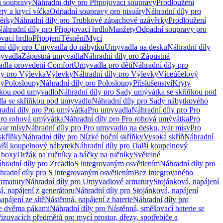
í soupravy
Náhradní díly pro Připojovací soupravy
Prodloužení
ty a krycí víčka
Odpadní soupravy pro pisoáry
Náhradní díly pro
ěrky
Náhradní díly pro Trubkové zápachové uzávěrky
Prodloužení
áhradní díly pro Připojovací hrdlo
Manžety
Odpadní soupravy pro
ovací hrdlo
Připojení
Těsnění
Mycí
ní díly pro Umyvadla do nábytku
Umyvadla na desku
Náhradní díly
myvadla
Zápustná umyvadla
Náhradní díly pro Zápustná
adla provedení Comfort
Umyvadla pro děti
Náhradní díly pro
ly pro Výlevka
Výlevky
Náhradní díly pro Výlevky
Víceúčelový
py
Polosloupy
Náhradní díly pro Polosloupy
Příslušenství
Kryty
ňkou pod umyvadlo
Náhradní díly pro Sady umývátka se skříňkou pod
a se skříňkou pod umyvadlo
Náhradní díly pro Sady nábytkového
adní díly pro Pro umývátka
Pro umyvadla
Náhradní díly pro Pro
ro rohová umývátka
Náhradní díly pro Pro rohová umývátka
Pro
var mísy
Náhradní díly pro Pro umyvadlo na desku, tvar mísy
Pro
skříňky
Náhradní díly pro Nízké boční skříňky
Vysoká skříň
Náhradní
lší koupelnový nábytek
Náhradní díly pro Další koupelnový
í boxy
Držák na ručníky a háčky na ručníky
Světelné
hradní díly pro Zrcadlo
S integrovaným osvětlením
Náhradní díly pro
hradní díly pro S integrovaným osvětlením
Bez integrovaného
rmatury
Náhradní díly pro Umyvadlové armatury
Stojánková, napájení
á, napájení z generátoru
Náhradní díly pro Stojánková, napájení
apájení ze sítě
Nástěnná, napájení z baterie
Náhradní díly pro
se dvěma pákami
Náhradní díly pro Nástěnná, směšovací baterie se
řizovacích předmětů pro mycí prostor, dřezy, spotřebiče a