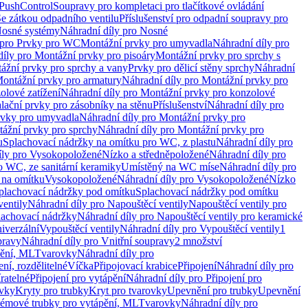
 PushControl
Soupravy pro kompletaci pro tlačítkové ovládání
Se zátkou odpadního ventilu
Příslušenství pro odpadní soupravy pro
osné systémy
Náhradní díly pro Nosné
 pro Prvky pro WC
Montážní prvky pro umyvadla
Náhradní díly pro
díly pro Montážní prvky pro pisoáry
Montážní prvky pro sprchy s
ážní prvky pro sprchy a vany
Prvky pro dělicí stěny sprchy
Náhradní
ontážní prvky pro armatury
Náhradní díly pro Montážní prvky pro
olové zatížení
Náhradní díly pro Montážní prvky pro konzolové
alační prvky pro zásobníky na stěnu
Příslušenství
Náhradní díly pro
rvky pro umyvadla
Náhradní díly pro Montážní prvky pro
ážní prvky pro sprchy
Náhradní díly pro Montážní prvky pro
u
Splachovací nádržky na omítku pro WC, z plastu
Náhradní díly pro
íly pro Vysokopoložené
Nízko a středněpoložené
Náhradní díly pro
o WC, ze sanitární keramiky
Umístěný na WC míse
Náhradní díly pro
 na omítku
Vysokopoložené
Náhradní díly pro Vysokopoložené
Nízko
plachovací nádržky pod omítku
Splachovací nádržky pod omítku
ventily
Náhradní díly pro Napouštěcí ventily
Napouštěcí ventily pro
lachovací nádržky
Náhradní díly pro Napouštěcí ventily pro keramické
iverzální
Vypouštěcí ventily
Náhradní díly pro Vypouštěcí ventily
1
pravy
Náhradní díly pro Vnitřní soupravy
2 množství
pění, ML
Tvarovky
Náhradní díly pro
ní, rozdělitelné
Víčka
Připojovací krabice
Připojení
Náhradní díly pro
ratelné
Připojení pro vytápění
Náhradní díly pro Připojení pro
ovky
Kryty pro trubky
Kryt pro tvarovky
Upevnění pro trubky
Upevnění
témové trubky pro vytápění, ML
Tvarovky
Náhradní díly pro