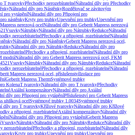
ro T tvarovky
Přechodky nerozebíratelné
Náhradní díly pro Přechodky
ěnky
Náhradní díly pro Nástěnky
Rozdělovač se závitovým
ní pro vytápění
Náhradní díly pro Připojení pro
 pro nástěnky
Kryty pro trubky
Upevnění pro trubky
Upevnění pro
 Mapress nerezová ocel
Náhradní díly pro Geberit Mapress nerezová
521
Vsuvky
Nátrubky
Náhradní díly pro Nátrubky
Redukce
Náhradní
hodky nerozebíratelné
Přechodky a připojení, rozebíratelné
Náhradní
stěnky
Náhradní díly pro Nástěnky
Geberit Mapress nerezová ocel,
rubky
Náhradní díly pro Nátrubky
Redukce
Náhradní díly pro
rozebíratelné
Přechodky a připojení, rozebíratelné
Náhradní díly pro
KM modrá
Náhradní díly pro Geberit Mapress nerezová ocel, FKM
.4521
Vsuvky
Nátrubky
Náhradní díly pro Nátrubky
Redukce
Náhradní
hodky nerozebíratelné
Přechodky a připojení, rozebíratelné
Náhradní
berit Mapress nerezová ocel, příslušenství
Izolace pro
ění
Geberit Mapress Therm
Systémové trubky
pro Kolena
T tvarovky
Náhradní díly pro T tvarovky
Přechodky
atelné
Axiální kompenzátory
Náhradní díly pro Axiální
ní díly pro Připojení pro vytápění
Příslušenství pro Geberit Mapress
s uhlíková ocel
Systémové trubky 1.0034
Systémové trubky
í díly pro T tvarovky
Křížové tvarovky
Náhradní díly pro Křížové
odky a připojení, rozebíratelné
Axiální kompenzátory
Náhradní díly
ápění
Náhradní díly pro Připojení pro vytápění
Geberit Mapress
5
Vsuvky
Nátrubky
Náhradní díly pro Nátrubky
Redukce
Náhradní díly
y nerozebíratelné
Přechodky a připojení, rozebíratelné
Náhradní díly
tvarovky
Kryty pro trubky
Upevnění pro trubky
Upevnění pro