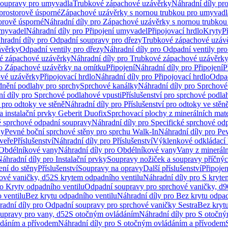
soupravy pro umyvadla
Trubkové zápachové uzávěrky
Náhradní díly pr
prostorově úsporné
Zápachové uzávěrky s nornou trubkou pro umyvadl
orově úsporné
Náhradní díly pro Zápachové uzávěrky s nornou trubkou
umyvadel
Náhradní díly pro Připojení umyvadel
Připojovací hrdlo
Kryty
P
hradní díly pro Odpadní soupravy pro dřezy
Trubkové zápachové uzáv
ávěrky
Odpadní ventily pro dřezy
Náhradní díly pro Odpadní ventily pro
é zápachové uzávěrky
Náhradní díly pro Trubkové zápachové uzávěrk
ro Zápachové uzávěrky na omítku
Připojení
Náhradní díly pro Připojení
P
ové uzávěrky
Připojovací hrdlo
Náhradní díly pro Připojovací hrdlo
Odpad
dnění podlahy pro sprchy
Sprchové kanálky
Náhradní díly pro Sprchové
í díly pro Sprchové podlahové vpusti
Příslušenství pro sprchové podla
í pro odtoky ve stěně
Náhradní díly pro Příslušenství pro odtoky ve stěn
a instalační prvky Geberit Duofix
Sprchovací plochy z minerálních mate
é sprchové odpadní soupravy
Náhradní díly pro Specifické sprchové od
ny
Pevné boční sprchové stěny pro sprchu Walk-In
Náhradní díly pro Pe
veře
Příslušenství
Náhradní díly pro Příslušenství
Výklenkové odkládací 
Obdélníkové vany
Náhradní díly pro Obdélníkové vany
Vany z mineráln
áhradní díly pro Instalační prvky
Soupravy nožiček a soupravy příčnýc
ení do stěny
Příslušenství
Soupravy na opravy
Další příslušenství
Připoje
ové vaničky, d52
S krytem odpadního ventilu
Náhradní díly pro S kryte
ro Kryty odpadního ventilu
Odpadní soupravy pro sprchové vaničky, d9
 ventilu
Bez krytu odpadního ventilu
Náhradní díly pro Bez krytu odpad
adní díly pro Odpadní soupravy pro sprchové vaničky Sestra
Bez krytu
upravy pro vany, d52
S otočným ovládáním
Náhradní díly pro S otočn
ádáním a přívodem
Náhradní díly pro S otočným ovládáním a přívodem