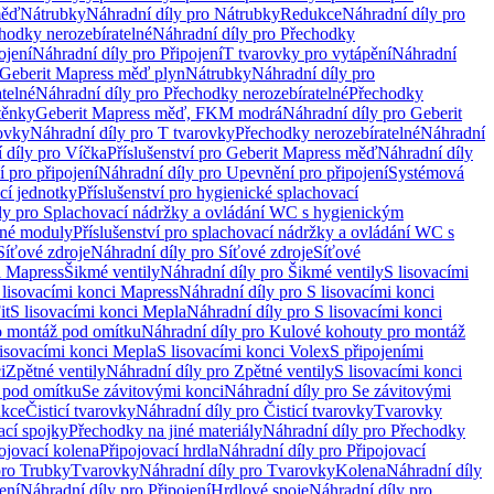
měď
Nátrubky
Náhradní díly pro Nátrubky
Redukce
Náhradní díly pro
hodky nerozebíratelné
Náhradní díly pro Přechodky
ojení
Náhradní díly pro Připojení
T tvarovky pro vytápění
Náhradní
 Geberit Mapress měď plyn
Nátrubky
Náhradní díly pro
telné
Náhradní díly pro Přechodky nerozebíratelné
Přechodky
těnky
Geberit Mapress měď, FKM modrá
Náhradní díly pro Geberit
ovky
Náhradní díly pro T tvarovky
Přechodky nerozebíratelné
Náhradní
 díly pro Víčka
Příslušenství pro Geberit Mapress měď
Náhradní díly
 pro připojení
Náhradní díly pro Upevnění pro připojení
Systémová
cí jednotky
Příslušenství pro hygienické splachovací
ly pro Splachovací nádržky a ovládání WC s hygienickým
ěné moduly
Příslušenství pro splachovací nádržky a ovládání WC s
Síťové zdroje
Náhradní díly pro Síťové zdroje
Síťové
i Mapress
Šikmé ventily
Náhradní díly pro Šikmé ventily
S lisovacími
 lisovacími konci Mapress
Náhradní díly pro S lisovacími konci
it
S lisovacími konci Mepla
Náhradní díly pro S lisovacími konci
o montáž pod omítku
Náhradní díly pro Kulové kohouty pro montáž
lisovacími konci Mepla
S lisovacími konci Volex
S připojeními
i
Zpětné ventily
Náhradní díly pro Zpětné ventily
S lisovacími konci
 pod omítku
Se závitovými konci
Náhradní díly pro Se závitovými
kce
Čisticí tvarovky
Náhradní díly pro Čisticí tvarovky
Tvarovky
ací spojky
Přechodky na jiné materiály
Náhradní díly pro Přechodky
ojovací kolena
Připojovací hrdla
Náhradní díly pro Připojovací
pro Trubky
Tvarovky
Náhradní díly pro Tvarovky
Kolena
Náhradní díly
ení
Náhradní díly pro Připojení
Hrdlové spoje
Náhradní díly pro