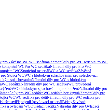
ly pro Závěsná WC
WC sedátka
Náhradní díly pro WC sedátka
Pro WC
ro kompletní WC
Pro WC sedátka
Náhradní díly pro Pro WC
kompletní WC
Spotřební materiál
WC a WC sedátka
Závěsná
 pro Stojící WC
WC s hlubokým splachováním pro splachovací
bokým splachováním
Náhradní díly pro WC s hlubokým
ka
WC sedátka
Náhradní díly pro WC sedátka
WC provedení
zvýšené
WC s hlubokým splachováním prodloužené
Náhradní díly pro
hradní díly pro WC sedátka
WC sedátka bez krytu
Náhradní díly pro
Stojící WC
WC sedátka pro děti
Náhradní díly pro WC sedátka pro
íslušenství
Připojení
Upevňovací materiál
Bidety
Závěsné
čítka a ovládání WC
Ovládací tlačítka
Náhradní díly pro Ovládací