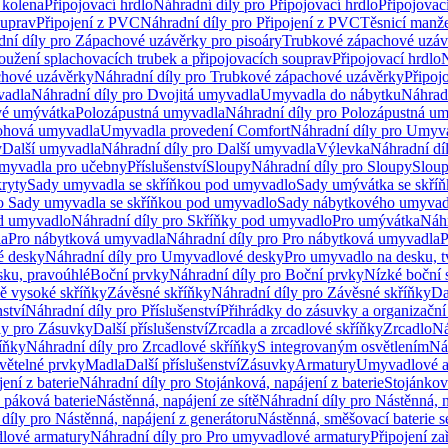
 kolena
Připojovací hrdlo
Náhradní díly pro Připojovací hrdlo
Připojovac
ouprav
Připojení z PVC
Náhradní díly pro Připojení z PVC
Těsnicí manže
ní díly pro Zápachové uzávěrky pro pisoáry
Trubkové zápachové uzáv
oužení splachovacích trubek a připojovacích souprav
Připojovací hrdlo
N
chové uzávěrky
Náhradní díly pro Trubkové zápachové uzávěrky
Připoj
vadla
Náhradní díly pro Dvojitá umyvadla
Umyvadla do nábytku
Náhrad
é umývátka
Polozápustná umyvadla
Náhradní díly pro Polozápustná u
hová umyvadla
Umyvadla provedení Comfort
Náhradní díly pro Umyv
y
Další umyvadla
Náhradní díly pro Další umyvadla
Výlevka
Náhradní dí
myvadla pro učebny
Příslušenství
Sloupy
Náhradní díly pro Sloupy
Slou
kryty
Sady umyvadla se skříňkou pod umyvadlo
Sady umývátka se skří
ro Sady umyvadla se skříňkou pod umyvadlo
Sady nábytkového umyvadl
d umyvadlo
Náhradní díly pro Skříňky pod umyvadlo
Pro umývátka
Náhr
la
Pro nábytková umyvadla
Náhradní díly pro Pro nábytková umyvadla
P
 desky
Náhradní díly pro Umyvadlové desky
Pro umyvadlo na desku, t
sku, pravoúhlé
Boční prvky
Náhradní díly pro Boční prvky
Nízké boční 
ně vysoké skříňky
Závěsné skříňky
Náhradní díly pro Závěsné skříňky
Da
nství
Náhradní díly pro Příslušenství
Přihrádky do zásuvky a organizačn
ly pro Zásuvky
Další příslušenství
Zrcadla a zrcadlové skříňky
Zrcadlo
Ná
íňky
Náhradní díly pro Zrcadlové skříňky
S integrovaným osvětlením
Ná
větelné prvky
Madla
Další příslušenství
Zásuvky
Armatury
Umyvadlové a
ení z baterie
Náhradní díly pro Stojánková, napájení z baterie
Stojánkov
 páková baterie
Nástěnná, napájení ze sítě
Náhradní díly pro Nástěnná, n
díly pro Nástěnná, napájení z generátoru
Nástěnná, směšovací baterie 
lové armatury
Náhradní díly pro Pro umyvadlové armatury
Připojení za