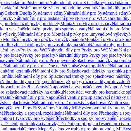
vým ovládáním PushControl
Náhradní díly pro S tlačítkovým ovládáním
vé ovládání PushControl
Se zátkou odpadního ventilu
Náhradní díly pro 
émy
Geberit Duofix
Systémové stěny
Náhradní díly pro Systémové stěny
N
ní prvky
Náhradní díly pro Instalační prvky
Prvky pro WC
Náhradní díly
ly pro Montážní prvky pro bidety
Montážní prvky pro pisoáry
Náhradní 
okem ve stěně
Montážní prvky pro sprchy a vany
Náhradní díly pro Mont
é výlevky
Náhradní díly pro Montážní prvky pro umyvadlové výlevky
M
ro Montážní prvky pro pračky a myčky nádobí
Montážní prvky pro konz
pro dřezy
Instalační prvky pro zásobníky na stěnu
Náhradní díly pro Inst
lační prvky
Prvky pro WC
Náhradní díly pro Prvky pro WC
Montážní p
y pro bidety
Prvky pro pisoáry
Náhradní díly pro Prvky pro pisoáry
Mont
upevnění
Náhradní díly pro Pro upevnění
Splachovací nádržky na omítk
se
Náhradní díly pro Umístěné na WC míse
Vysokopoložené
Náhradní d
anitární keramiky
Náhradní díly pro Splachovací nádržky na omítku pr
a omítku
Náhradní díly pro Splachovací trubky pro splachovací nádržky
í
Náhradní díly pro Připojení
Manžety
Spojky, růžice a díly proti vzdutí
S
chovací trubky
Příslušenství
Napouštěcí a vypouštěcí ventily
Napouštěcí 
pro splachovací nádržky na omítku
Napouštěcí ventily pro keramické sp
erzální
Náhradní díly pro Napouštěcí ventily pro splachovací nádržky un
žství splachování
Náhradní díly pro 2 množství splachování
Vnitřní sou
témy
Geberit FlowFit
Systémové trubky ML
Systémové trubky pro vytá
né
Přechodky a spojení, rozdělitelné
Náhradní díly pro Přechodky a spoje
ípojkou
T tvarovky pro vytápění
Přechodky a spojky pro vytápění, rozebí
ky
Těsnění pro trubky a tvarovky
Těsnění pro připojení
Těsnění pro tvar
ební materiál
Geberit Mepla
Systémové trubky pro pitnou vodu, ML
Sys