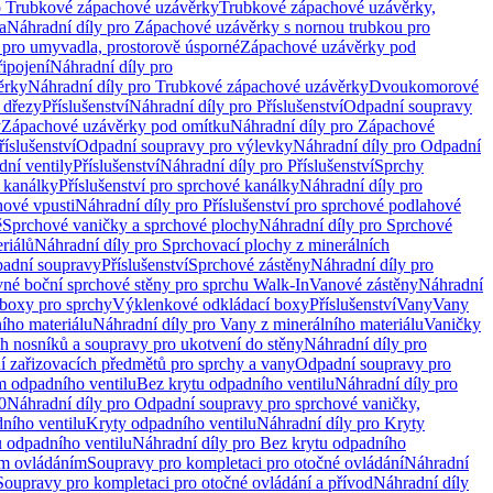
o Trubkové zápachové uzávěrky
Trubkové zápachové uzávěrky,
a
Náhradní díly pro Zápachové uzávěrky s nornou trubkou pro
 pro umyvadla, prostorově úsporné
Zápachové uzávěrky pod
řipojení
Náhradní díly pro
ěrky
Náhradní díly pro Trubkové zápachové uzávěrky
Dvoukomorové
 dřezy
Příslušenství
Náhradní díly pro Příslušenství
Odpadní soupravy
y
Zápachové uzávěrky pod omítku
Náhradní díly pro Zápachové
říslušenství
Odpadní soupravy pro výlevky
Náhradní díly pro Odpadní
ní ventily
Příslušenství
Náhradní díly pro Příslušenství
Sprchy
 kanálky
Příslušenství pro sprchové kanálky
Náhradní díly pro
hové vpusti
Náhradní díly pro Příslušenství pro sprchové podlahové
ě
Sprchové vaničky a sprchové plochy
Náhradní díly pro Sprchové
riálů
Náhradní díly pro Sprchovací plochy z minerálních
padní soupravy
Příslušenství
Sprchové zástěny
Náhradní díly pro
vné boční sprchové stěny pro sprchu Walk-In
Vanové zástěny
Náhradní
boxy pro sprchy
Výklenkové odkládací boxy
Příslušenství
Vany
Vany
ího materiálu
Náhradní díly pro Vany z minerálního materiálu
Vaničky
h nosníků a soupravy pro ukotvení do stěny
Náhradní díly pro
ní zařizovacích předmětů pro sprchy a vany
Odpadní soupravy pro
m odpadního ventilu
Bez krytu odpadního ventilu
Náhradní díly pro
0
Náhradní díly pro Odpadní soupravy pro sprchové vaničky,
ního ventilu
Kryty odpadního ventilu
Náhradní díly pro Kryty
 odpadního ventilu
Náhradní díly pro Bez krytu odpadního
ým ovládáním
Soupravy pro kompletaci pro otočné ovládání
Náhradní
Soupravy pro kompletaci pro otočné ovládání a přívod
Náhradní díly