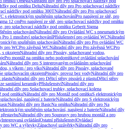
od omítku Omega
Náhradní díly pro Pro splachovací nádržky pod
držky pod omítku Delta
Náhradní díly pro Pro splachovací nádržky
vací nádržky pod omítku 300T
Náhradní díly pro Pro splachovací
C s elektronickým spuštěním splachování
Pro napájení ze sítě, pro
Sigma 12 cm
Pro napájení ze sítě, pro splachovací nádržky pod omítku
rie, pro splachovací nádržky pod omítku Geberit Sigma
těním splachování
Náhradní díly pro Ovládání WC s pneumatickým
o Pro 1 množství splachování
Příslušenství pro ovládání WC
Náhradní
ronickým spuštěním splachování
Náhradní díly pro Pro ovládání WC
uly pro WC
Pro závěsná WC
Náhradní díly pro Pro závěsná WC
Pro
, s okrajem
Náhradní díly pro Pisoáry, splachované vodou,
aje
Pro montáž na omítku nebo podomítkové ovládání splachování
oáru
Náhradní díly pro S integrovaným ovládáním splachování
dou, s víkem / pro víko
Náhradní díly pro Pisoáry, splachované
 Se splachovacím okrajem
Pisoáry, provoz bez vody
Náhradní díly pro
z plastu
Náhradní díly pro Dělicí stěny pisoárů z plastu
Dělicí stěny
 ze sanitární keramiky
Příslušenství
Náhradní díly pro
áhradní díly pro Splachovací trubky, splachovací kolena
 pod omítku
Náhradní díly pro Montáž pod omítku
S elektronickým
splachování, napájení z baterie
Náhradní díly pro S elektronickým
asic
Náhradní díly pro Basic
Na omítku
Náhradní díly pro Na
lektronickým spuštěním splachování, napájení z baterie
Náhradní díly
 přestavbu
Náhradní díly pro Soupravy pro hrubou montáž a pro
y
Integrovaná ovládání
Ostatní příslušenství
Ovládací
vy pro WC a výlevky
Zápachové uzávěrky
Náhradní díly pro