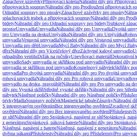
Zápachové uzávěrky
Připojovací kolena
Náhradní díly pro Připojovací
připojovacích souprav
Náhradní díly pro Prodloužení připojovacích s
Odpadní soupravy pro pisoáry
Zápachové uzávěrky pro pisoáry
Náhrad
splachovacích trubek a připojovacích souprav
Náhradní díly pro Prodl
bidety
Náhradní díly pro Odpadní soupravy pro bidety
Trubkové zápa
prostor
Umyvadla
Umyvadla
Náhradní díly pro Umyvadla
Dvojitá umy
pro Umyvadla na desku
Umývátka
Náhradní díly pro Umývátka
Rohov
umyvadla
Vestavná umyvadla
Náhradní díly pro Vestavná umyvadla
Ro
Umyvadla pro děti
Umyvadla
Mycí žlaby
Náhradní díly pro Mycí žlab
dřez
Náhradní díly pro Víceúčelový dřez
Záchytné kalové umyvadlo
U
odpadního ventilu
Držák na ručníky
Upevňovací materiál
Dekorativní 
umyvadlo
Sady umyvadla se skříňkou pod umyvadlo
Náhradní díly p
umyvadla se skříňkou pod umyvadlo
Koupelnový nábytek
Skříňky po
umyvadla
Pro dvojitá umyvadla
Náhradní díly pro Pro dvojitá umyvad
rohová umyvadla
Náhradní díly pro Pro rohová umyvadla
Umyvadlové
umyvadlo na desku, pravoúhlé
Náhradní díly pro Pro umyvadlo na de
díly pro Vysoká skříň
Středně vysoké skříňky
Náhradní díly pro Střed
nábytek
Nástěnné poličky
Náhradní díly pro Nástěnné poličky
Přísluše
prvky
Madla
Soupravy nožiček
Magnetické tabule
Zásuvky
Náhradní dí
S integrovaným osvětlením
Bez integrovaného osvětlení
Zrcadlové skř
osvětlení
Náhradní díly pro Bez integrovaného osvětlení
Příslušenství
S
ze sítě
Náhradní díly pro Stojánková, napájení ze sítě
Stojánková, napáj
z generátoru
Stojánková, páková baterie
Náhradní díly pro Stojánková,
Nástěnná, napájení z baterie
Nástěnná, napájení z generátoru
Náhradní 
dvěma pákami
Příslušenství
Náhradní díly pro Příslušenství
Pro umyvad