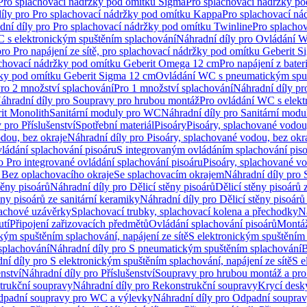
 Pro splachovací nádržky pod omítku Sigma
Pro splachovací nádržky p
íly pro Pro splachovací nádržky pod omítku Kappa
Pro splachovací ná
dní díly pro Pro splachovací nádržky pod omítku Twinline
Pro splacho
 s elektronickým spuštěním splachování
Náhradní díly pro Ovládání W
pro Pro napájení ze sítě, pro splachovací nádržky pod omítku Geberit 
plachovací nádržky pod omítku Geberit Omega 12 cm
Pro napájení z bate
ržky pod omítku Geberit Sigma 12 cm
Ovládání WC s pneumatickým spuš
Pro 2 množství splachování
Pro 1 množství splachování
Náhradní díly pr
áhradní díly pro Soupravy pro hrubou montáž
Pro ovládání WC s elekt
it Monolith
Sanitární moduly pro WC
Náhradní díly pro Sanitární mod
 pro Příslušenství
Spotřební materiál
Pisoáry
Pisoáry, splachované vodou
dou, bez okraje
Náhradní díly pro Pisoáry, splachované vodou, bez okr
ládání splachování pisoáru
S integrovaným ovládáním splachování pis
o Pro integrované ovládání splachování pisoáru
Pisoáry, splachované vo
 Bez oplachovacího okraje
Se splachovacím okrajem
Náhradní díly pro
těny pisoárů
Náhradní díly pro Dělicí stěny pisoárů
Dělicí stěny pisoárů 
ěny pisoárů ze sanitární keramiky
Náhradní díly pro Dělicí stěny pisoárů
pachové uzávěrky
Splachovací trubky, splachovací kolena a přechodky
N
utí
Připojení zařizovacích předmětů
Ovládání splachování pisoárů
Montáž
kým spuštěním splachování, napájení ze sítě
S elektronickým spuštěním 
splachování
Náhradní díly pro S pneumatickým spuštěním splachování
B
ní díly pro S elektronickým spuštěním splachování, napájení ze sítě
S e
enství
Náhradní díly pro Příslušenství
Soupravy pro hrubou montáž a pro
trukční soupravy
Náhradní díly pro Rekonstrukční soupravy
Krycí desk
padní soupravy pro WC a výlevky
Náhradní díly pro Odpadní soupra