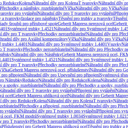
ro Redukce
Kolena
Náhradní díly pro Kolena
T tvarovky
Náhradní díly p
Přechodky a nástěnky, rozebíratelné
Víčka
Náhradní díly pro Víčka
Nást
varovky pro vytápění
Náhradní díly pro T tvarovky pro vytápění
Připoje
y a tvarovky
Izolace pro nástěnky
Těsnění pro trubky a tvarovky
Těsnění
Sady šroubů pro přírubové spoje
Geberit Mapress nerezová ocel
Geberit
4401
Systémové trubky 1.4521
Náhradní díly pro Systémové trubky 1.4
í díly pro T tvarovky
Přechodky nerozebíratelné
Náhradní díly pro Přec
hradní díly pro Axiální kompenzátory
Víčka
Náhradní díly pro Víčka
Ná
 trubky 1.4401
Náhradní díly pro Systémové trubky 1.4401
Vsuvky
Nát
ro T tvarovky
Přechodky nerozebíratelné
Náhradní díly pro Přechodky ne
stěnky
Náhradní díly pro Nástěnky
Geberit Mapress nerezová ocel, F
1.4401
Systémové trubky 1.4521
Náhradní díly pro Systémové trubky 1
í díly pro T tvarovky
Přechodky nerozebíratelné
Náhradní díly pro Přec
Víčka
Geberit Mapress nerezová ocel, příslušenství
Náhradní díly pro Ge
pro připojení
Náhradní díly pro Upevnění pro připojení
Systémová těsn
pro Nátrubky
Redukce
Náhradní díly pro Redukce
Kolena
Náhradní díly 
 a spojky, rozebíratelné
Náhradní díly pro Přechodky a spojky, rozebír
Náhradní díly pro T tvarovky pro vytápění
Připojení pro vytápění
Náhrad
vá ocel
Geberit Mapress uhlíková ocel
Náhradní díly pro Geberit Mapres
í díly pro Redukce
Kolena
Náhradní díly pro Kolena
T tvarovky
Náhradn
zebíratelné
Přechodky a připojení, rozebíratelné
Náhradní díly pro Přech
ro vytápění
Náhradní díly pro T tvarovky pro vytápění
Připojení pro vyt
ová ocel, FKM modrá
Systémové trubky 1.0034
Systémové trubky 1.021
y pro T tvarovky
Přechodky nerozebíratelné
Náhradní díly pro Přechodk
a
Příslušenství pro Geberit Mapress uhlíková ocel
Těsnění pro trubky a 