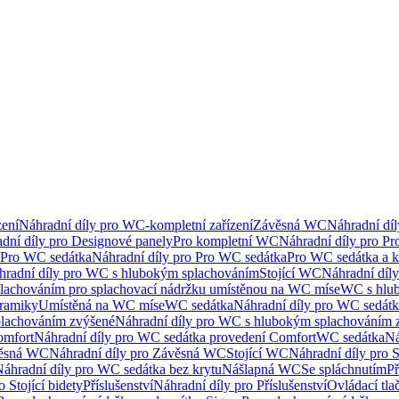
ení
Náhradní díly pro WC-kompletní zařízení
Závěsná WC
Náhradní dí
dní díly pro Designové panely
Pro kompletní WC
Náhradní díly pro P
Pro WC sedátka
Náhradní díly pro Pro WC sedátka
Pro WC sedátka a 
hradní díly pro WC s hlubokým splachováním
Stojící WC
Náhradní díly
lachováním pro splachovací nádržku umístěnou na WC míse
WC s hlu
eramiky
Umístěná na WC míse
WC sedátka
Náhradní díly pro WC sedát
lachováním zvýšené
Náhradní díly pro WC s hlubokým splachováním 
omfort
Náhradní díly pro WC sedátka provedení Comfort
WC sedátka
Ná
ěsná WC
Náhradní díly pro Závěsná WC
Stojící WC
Náhradní díly pro 
áhradní díly pro WC sedátka bez krytu
Nášlapná WC
Se spláchnutím
Př
 Stojící bidety
Příslušenství
Náhradní díly pro Příslušenství
Ovládací tla