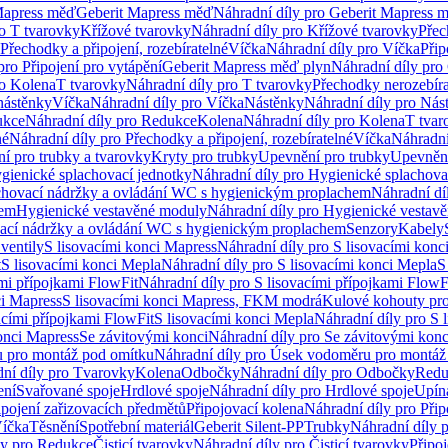
Mapress měď
Geberit Mapress měď
Náhradní díly pro Geberit Mapress 
ro T tvarovky
Křížové tvarovky
Náhradní díly pro Křížové tvarovky
Přec
Přechodky a připojení, rozebíratelné
Víčka
Náhradní díly pro Víčka
Přip
pro Připojení pro vytápění
Geberit Mapress měď plyn
Náhradní díly pro
ro Kolena
T tvarovky
Náhradní díly pro T tvarovky
Přechodky nerozebíra
nástěnky
Víčka
Náhradní díly pro Víčka
Nástěnky
Náhradní díly pro Nás
ukce
Náhradní díly pro Redukce
Kolena
Náhradní díly pro Kolena
T tvar
né
Náhradní díly pro Přechodky a připojení, rozebíratelné
Víčka
Náhradní
í pro trubky a tvarovky
Kryty pro trubky
Upevnění pro trubky
Upevnění
gienické splachovací jednotky
Náhradní díly pro Hygienické splachova
chovací nádržky a ovládání WC s hygienickým proplachem
Náhradní dí
hem
Hygienické vestavěné moduly
Náhradní díly pro Hygienické vestav
ovací nádržky a ovládání WC s hygienickým proplachem
Senzory
Kabely
ventily
S lisovacími konci Mapress
Náhradní díly pro S lisovacími konc
t
S lisovacími konci Mepla
Náhradní díly pro S lisovacími konci Mepla
S
ími přípojkami FlowFit
Náhradní díly pro S lisovacími přípojkami FlowF
ci Mapress
S lisovacími konci Mapress, FKM modrá
Kulové kohouty pr
acími přípojkami FlowFit
S lisovacími konci Mepla
Náhradní díly pro S 
konci Mapress
Se závitovými konci
Náhradní díly pro Se závitovými konc
 pro montáž pod omítku
Náhradní díly pro Úsek vodoměru pro montáž
ní díly pro Tvarovky
Kolena
Odbočky
Náhradní díly pro Odbočky
Redu
ení
Svařované spoje
Hrdlové spoje
Náhradní díly pro Hrdlové spoje
Upín
ipojení zařizovacích předmětů
Připojovací kolena
Náhradní díly pro Přip
íčka
Těsnění
Spotřební materiál
Geberit Silent-PP
Trubky
Náhradní díly 
ly pro Redukce
Čisticí tvarovky
Náhradní díly pro Čisticí tvarovky
Připoj