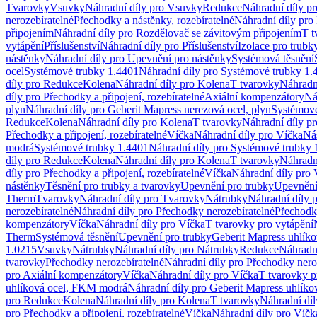
Tvarovky
Vsuvky
Náhradní díly pro Vsuvky
Redukce
Náhradní díly p
nerozebíratelné
Přechodky a nástěnky, rozebíratelné
Náhradní díly pro 
připojením
Náhradní díly pro Rozdělovač se závitovým připojením
T t
vytápění
Příslušenství
Náhradní díly pro Příslušenství
Izolace pro trubk
nástěnky
Náhradní díly pro Upevnění pro nástěnky
Systémová těsnění
ocel
Systémové trubky 1.4401
Náhradní díly pro Systémové trubky 1.
díly pro Redukce
Kolena
Náhradní díly pro Kolena
T tvarovky
Náhradn
díly pro Přechodky a připojení, rozebíratelné
Axiální kompenzátory
Ná
plyn
Náhradní díly pro Geberit Mapress nerezová ocel, plyn
Systémové
Redukce
Kolena
Náhradní díly pro Kolena
T tvarovky
Náhradní díly p
Přechodky a připojení, rozebíratelné
Víčka
Náhradní díly pro Víčka
Ná
modrá
Systémové trubky 1.4401
Náhradní díly pro Systémové trubky 
díly pro Redukce
Kolena
Náhradní díly pro Kolena
T tvarovky
Náhradn
díly pro Přechodky a připojení, rozebíratelné
Víčka
Náhradní díly pro 
nástěnky
Těsnění pro trubky a tvarovky
Upevnění pro trubky
Upevnění 
Therm
Tvarovky
Náhradní díly pro Tvarovky
Nátrubky
Náhradní díly 
nerozebíratelné
Náhradní díly pro Přechodky nerozebíratelné
Přechodky
kompenzátory
Víčka
Náhradní díly pro Víčka
T tvarovky pro vytápění
Therm
Systémová těsnění
Upevnění pro trubky
Geberit Mapress uhlíko
1.0215
Vsuvky
Nátrubky
Náhradní díly pro Nátrubky
Redukce
Náhradn
tvarovky
Přechodky nerozebíratelné
Náhradní díly pro Přechodky nero
pro Axiální kompenzátory
Víčka
Náhradní díly pro Víčka
T tvarovky p
uhlíková ocel, FKM modrá
Náhradní díly pro Geberit Mapress uhlík
pro Redukce
Kolena
Náhradní díly pro Kolena
T tvarovky
Náhradní díl
pro Přechodky a připojení, rozebíratelné
Víčka
Náhradní díly pro Víčk