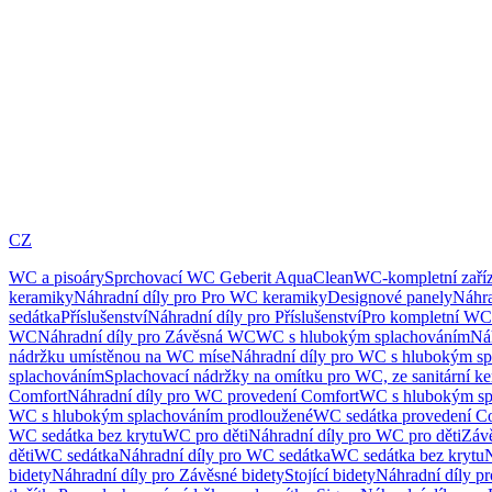
CZ
WC a pisoáry
Sprchovací WC Geberit AquaClean
WC-kompletní zaříz
keramiky
Náhradní díly pro Pro WC keramiky
Designové panely
Náhra
sedátka
Příslušenství
Náhradní díly pro Příslušenství
Pro kompletní WC
WC
Náhradní díly pro Závěsná WC
WC s hlubokým splachováním
Ná
nádržku umístěnou na WC míse
Náhradní díly pro WC s hlubokým sp
splachováním
Splachovací nádržky na omítku pro WC, ze sanitární k
Comfort
Náhradní díly pro WC provedení Comfort
WC s hlubokým sp
WC s hlubokým splachováním prodloužené
WC sedátka provedení C
WC sedátka bez krytu
WC pro děti
Náhradní díly pro WC pro děti
Záv
děti
WC sedátka
Náhradní díly pro WC sedátka
WC sedátka bez krytu
N
bidety
Náhradní díly pro Závěsné bidety
Stojící bidety
Náhradní díly pro