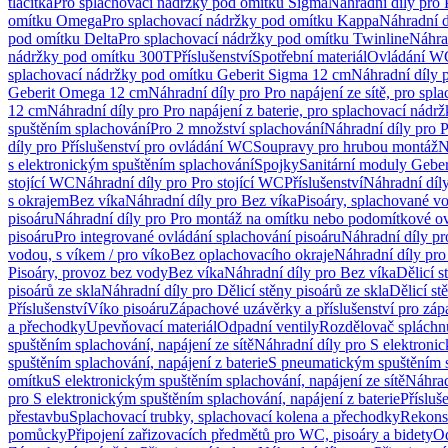
tlačítka
Pro splachovací nádržky pod omítku Sigma
Náhradní díly pro
omítku Omega
Pro splachovací nádržky pod omítku Kappa
Náhradní d
pod omítku Delta
Pro splachovací nádržky pod omítku Twinline
Náhra
nádržky pod omítku 300T
Příslušenství
Spotřební materiál
Ovládání WC
splachovací nádržky pod omítku Geberit Sigma 12 cm
Náhradní díly 
Geberit Omega 12 cm
Náhradní díly pro Pro napájení ze sítě, pro s
12 cm
Náhradní díly pro Pro napájení z baterie, pro splachovací nád
spuštěním splachování
Pro 2 množství splachování
Náhradní díly pro 
díly pro Příslušenství pro ovládání WC
Soupravy pro hrubou montáž
N
s elektronickým spuštěním splachování
Spojky
Sanitární moduly Geber
stojící WC
Náhradní díly pro Pro stojící WC
Příslušenství
Náhradní díly
s okrajem
Bez víka
Náhradní díly pro Bez víka
Pisoáry, splachované vo
pisoáru
Náhradní díly pro Pro montáž na omítku nebo podomítkové ov
pisoáru
Pro integrované ovládání splachování pisoáru
Náhradní díly pr
vodou, s víkem / pro víko
Bez oplachovacího okraje
Náhradní díly pro
Pisoáry, provoz bez vody
Bez víka
Náhradní díly pro Bez víka
Dělicí s
pisoárů ze skla
Náhradní díly pro Dělicí stěny pisoárů ze skla
Dělicí st
Příslušenství
Víko pisoáru
Zápachové uzávěrky a příslušenství pro zá
a přechodky
Upevňovací materiál
Odpadní ventily
Rozdělovač spláchn
spuštěním splachování, napájení ze sítě
Náhradní díly pro S elektronic
spuštěním splachování, napájení z baterie
S pneumatickým spuštěním 
omítku
S elektronickým spuštěním splachování, napájení ze sítě
Náhrad
pro S elektronickým spuštěním splachování, napájení z baterie
Přísluš
přestavbu
Splachovací trubky, splachovací kolena a přechodky
Rekons
pomůcky
Připojení zařizovacích předmětů pro WC, pisoáry a bidety
Od