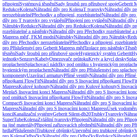
připojení
Systémová těsnění
Sady šroubů pro přírubové spoje
Geberit 
Redukce
Kolena
Náhradní díly pro Kolena
T tvarovky
Náhradní díly p
nerozebíratelné
Přechodky a připojení, rozebíratelné
Náhradní díly pro 
díly pro T tvarovky pro vytápění
Připojení pro vytápění
Náhradní díly 
Nátrubky
Redukce
Náhradní díly pro Redukce
Kolena
Náhradní díly p
rozebíratelné a nástěnky
Náhradní díly pro Přechodky rozebíratelné a 
Mapress měď, FKM modrá
Nátrubky
Náhradní díly pro Nátrubky
Red
díly pro Přechodky nerozebíratelné
Přechodky a připojení, rozebíratel
pro Příslušenství pro Geberit Mapress měď
Izolace pro nástěnky
Těsněn
těsnění
Sady šroubů pro přírubové spoje
Hygienický systém Geberit
Hy
jednotky
Senzory
Kabely
Omezovače průtoku
Kryty a krycí desky
Spla
proplachem
Splachovací nádržky pod omítku s hygienickým proplac
hygienickým proplachem
Náhradní díly pro Příslušenství pro splach
komponenty
Uzavírací armatury
Přímé ventily
Náhradní díly pro Přímé 
přípojkami FlowFit
Náhradní díly pro S lisovacími přípojkami FlowFi
Mapress
Kulové kohouty
Náhradní díly pro Kulové kohouty
S lisovac
Mepla
S lisovacími konci Mapress
Náhradní díly pro S lisovacími kon
pod omítku
S lisovacími přípojkami FlowFit
Náhradní díly pro S lisov
Compact
S lisovacími konci Mapress
Náhradní díly pro S lisovacími 
Mapress
Náhradní díly pro S lisovacími konci Mapress
Úsek vodoměru
konci
Kanalizační systémy
Geberit Silent-db20
Trubky
Tvarovky
Náhrad
SuperTube
Kolena
Zvláštní tvarovky
Připojení
Náhradní díly pro Připoj
na jiné materiály
Připojení zařizovacích předmětů
Náhradní díly pro Př
hrdla
Příslušenství
Trubkové objímky
Upevnění pro trubkové objímky
V
pro Kolena
Odbočky
Náhradní díly pro Odbočky
Redukce
Náhradní dí