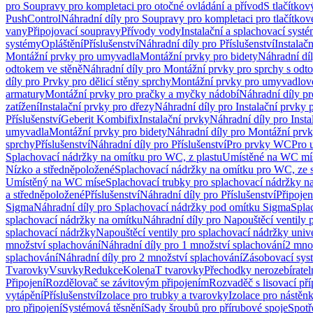
pro Soupravy pro kompletaci pro otočné ovládání a přívod
S tlačítko
PushControl
Náhradní díly pro Soupravy pro kompletaci pro tlačítko
vany
Připojovací soupravy
Přívody vody
Instalační a splachovací syst
systémy
Opláštění
Příslušenství
Náhradní díly pro Příslušenství
Instalač
Montážní prvky pro umyvadla
Montážní prvky pro bidety
Náhradní dí
odtokem ve stěně
Náhradní díly pro Montážní prvky pro sprchy s odt
díly pro Prvky pro dělicí stěny sprchy
Montážní prvky pro umyvadlov
armatury
Montážní prvky pro pračky a myčky nádobí
Náhradní díly p
zatížení
Instalační prvky pro dřezy
Náhradní díly pro Instalační prvky 
Příslušenství
Geberit Kombifix
Instalační prvky
Náhradní díly pro Insta
umyvadla
Montážní prvky pro bidety
Náhradní díly pro Montážní prvk
sprchy
Příslušenství
Náhradní díly pro Příslušenství
Pro prvky WC
Pro 
Splachovací nádržky na omítku pro WC, z plastu
Umístěné na WC mí
Nízko a středněpoložené
Splachovací nádržky na omítku pro WC, ze s
Umístěný na WC míse
Splachovací trubky pro splachovací nádržky n
a středněpoložené
Příslušenství
Náhradní díly pro Příslušenství
Připojen
Sigma
Náhradní díly pro Splachovací nádržky pod omítku Sigma
Spla
splachovací nádržky na omítku
Náhradní díly pro Napouštěcí ventily 
splachovací nádržky
Napouštěcí ventily pro splachovací nádržky univ
množství splachování
Náhradní díly pro 1 množství splachování
2 mno
splachování
Náhradní díly pro 2 množství splachování
Zásobovací sys
Tvarovky
Vsuvky
Redukce
Kolena
T tvarovky
Přechodky nerozebíratel
Připojení
Rozdělovač se závitovým připojením
Rozvaděč s lisovací př
vytápění
Příslušenství
Izolace pro trubky a tvarovky
Izolace pro nástěn
pro připojení
Systémová těsnění
Sady šroubů pro přírubové spoje
Spotř