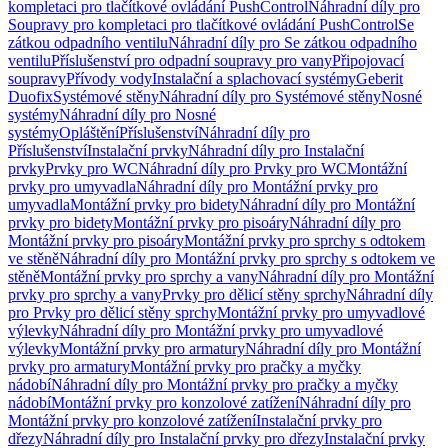
kompletaci pro tlačítkové ovládání PushControl
Náhradní díly pro
Soupravy pro kompletaci pro tlačítkové ovládání PushControl
Se
zátkou odpadního ventilu
Náhradní díly pro Se zátkou odpadního
ventilu
Příslušenství pro odpadní soupravy pro vany
Připojovací
soupravy
Přívody vody
Instalační a splachovací systémy
Geberit
Duofix
Systémové stěny
Náhradní díly pro Systémové stěny
Nosné
systémy
Náhradní díly pro Nosné
systémy
Opláštění
Příslušenství
Náhradní díly pro
Příslušenství
Instalační prvky
Náhradní díly pro Instalační
prvky
Prvky pro WC
Náhradní díly pro Prvky pro WC
Montážní
prvky pro umyvadla
Náhradní díly pro Montážní prvky pro
umyvadla
Montážní prvky pro bidety
Náhradní díly pro Montážní
prvky pro bidety
Montážní prvky pro pisoáry
Náhradní díly pro
Montážní prvky pro pisoáry
Montážní prvky pro sprchy s odtokem
ve stěně
Náhradní díly pro Montážní prvky pro sprchy s odtokem ve
stěně
Montážní prvky pro sprchy a vany
Náhradní díly pro Montážní
prvky pro sprchy a vany
Prvky pro dělicí stěny sprchy
Náhradní díly
pro Prvky pro dělicí stěny sprchy
Montážní prvky pro umyvadlové
výlevky
Náhradní díly pro Montážní prvky pro umyvadlové
výlevky
Montážní prvky pro armatury
Náhradní díly pro Montážní
prvky pro armatury
Montážní prvky pro pračky a myčky
nádobí
Náhradní díly pro Montážní prvky pro pračky a myčky
nádobí
Montážní prvky pro konzolové zatížení
Náhradní díly pro
Montážní prvky pro konzolové zatížení
Instalační prvky pro
dřezy
Náhradní díly pro Instalační prvky pro dřezy
Instalační prvky