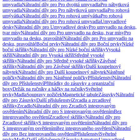
umyvadla
Náhradní díly pro Pro dvojitá umyvadla
Pro nábytková
umyvadla
Náhradní díly pro Pro nábytková umyvadla
Pro rohová
umývátka
Náhradní díly pro Pro rohová umývátka
Pro rohová
umyvadla
Náhradní díly pro Pro rohová umyvadla
Umyvadlové
desky
Náhradní díly pro Umyvadlové desky
Pro umyvadlo na desku,
tvar mísy
Náhradní díly pro Pro umyvadlo na desku, tvar mísy
Pro
umyvadlo na desku, pravoúhlé
Náhradní díly pro Pro umyvadlo na
desku, pravoúhlé
Boční prvky
Náhradní díly pro Boční prvky
Nízké
boční skříňky
Náhradní díly pro Nízké boční skříňky
Vysoká
skříň
Náhradní díly pro Vysoká skříň
Středně vysoké
skříňky
Náhradní díly pro Středně vysoké skříňky
Závěsné
skříňky
Náhradní díly pro Závěsné skříňky
Další koupelnový
nábytek
Náhradní díly pro Další koupelnový nábytek
Nástěnné
poličky
Náhradní díly pro Nástěnné poličky
Příslušenství
Náhradní
díly pro Příslušenství
Přihrádky do zásuvky a organizační
boxy
Držák na ručníky a háčky na ručníky
Světelné
prvky
Madla
Soupravy nožiček
Magnetické tabule
Zásuvky
Náhradní
díly pro Zásuvky
Další příslušenství
Zrcadla a zrcadlové
skříňky
Zrcadlo
Náhradní díly pro Zrcadlo
S integrovaným
osvětlením
Náhradní díly pro S integrovaným osvětlením
Bez
integrovaného osvětlení
Zrcadlové skříňky
Náhradní díly pro
Zrcadlové skříňky
S integrovaným osvětlením
Náhradní díly pro
S integrovaným osvětlením
Bez integrovaného osvětlení
Náhradní
díly pro Bez integrovaného osvětlení
Příslušenství
Světelné
prvky
Madla
Další příslušenství
Zásuvky
Armatury
Umyvadlové