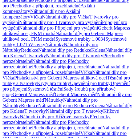
nerozebíratelné
Přechodky a připojení, rozebíratelné
Náhradní díly
pro Přechodky a připojení, rozebíratelné
Axiální
kompenzátory
Náhradní díly pro Axiální
kompenzátory
Víčka
Náhradní díly pro Víčka
T tvarovky pro
vytápění
Náhradní díly pro T tvarovky pro vytápění
Připojení pro
vytápění
Náhradní díly pro Připojení pro vytápění
Geberit Mapress
uhlíková ocel, FKM modrá
Náhradní díly pro Geberit Mapress
uhlíková ocel, FKM modrá
Systémové trubky 1.0034
Systémové
trubky 1.0215
Vsuvky
Nátrubky
Náhradní díly pro
Nátrubky
Redukce
Náhradní díly pro Redukce
Kolena
Náhradní díly
pro Kolena
T tvarovky
Náhradní díly pro T tvarovky
Přechodky
nerozebíratelné
Náhradní díly pro Přechodky
nerozebíratelné
Přechodky a připojení, rozebíratelné
Náhradní díly
pro Přechodky a připojení, rozebíratelné
Víčka
Náhradní díly pro
Víčka
Příslušenství pro Geberit Mapress uhlíková ocel
Těsnění pro
trubky a tvarovky
Kryty pro trubky
Upevnění pro trubky
Upevnění
pro připojení
Systémová těsnění
Sady šroubů pro přírubové
spoje
Geberit Mapress měď
Geberit Mapress měď
Náhradní díly pro
Geberit Mapress měď
Nátrubky
Náhradní díly pro
Nátrubky
Redukce
Náhradní díly pro Redukce
Kolena
Náhradní díly
pro Kolena
T tvarovky
Náhradní díly pro T tvarovky
Křížové
tvarovky
Náhradní díly pro Křížové tvarovky
Přechodky
nerozebíratelné
Náhradní díly pro Přechodky
nerozebíratelné
Přechodky a připojení, rozebíratelné
Náhradní díly
pro Přechodky a připojení, rozebíratelné
Víčka
Náhradní díly pro