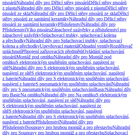
pisoárů
Náhradní díly pro Dělicí stěny pisoárů
Dělicí stěny pisoárů
z plastu
Náhradní díly pro Dělicí stěny pisoárů z plastu
Dělicí stěny
pisoárů ze skla
Náhradní díly pro Dělicí stěny pisoárů ze skla
Dělicí
stěny pisoárů ze sanitární keramiky
Náhradní díly pro Dělicí stěny
pisoárů ze sanitární keramiky
Příslušenství
Náhradní díly pro
Příslušenství
Víko pisoáru
Zápachové uzávěrky a příslušenství pro
zápachové uzávěrky
Splachovací trubky, splachovací kolena
a přechodky
Náhradní díly pro Splachovací trubky, splachovací
kolena a přechodky
Upevňovací materiál
Odpadní ventily
Rozdělovač
spláchnutí
Připojení zařizovacích předmětů
Ovládání splachování
pisoárů
Montáž pod omítku
Náhradní díly pro Montáž pod
omítku
S elektronickým spuštěním splachování, napájení ze
sítě
Náhradní díly pro S elektronickým spuštěním splachování,
napájení ze sítě
S elektronickým spuštěním splachování, napájení
z baterie
Náhradní díly pro S elektronickým spuštěním splachování,
napájení z baterie
S pneumatickým spuštěním splachování
Náhradní
díly pro S pneumatickým spuštěním splachování
Basic
Náhradní díly
pro Basic
Na omítku
Náhradní díly pro Na omítku
S elektronickým
spuštěním splachování, napájení ze sítě
Náhradní díly pro
S elektronickým spuštěním splachování, napájení ze
sítě
S elektronickým spuštěním splachování, napájení
z baterie
Náhradní díly pro S elektronickým spuštěním splachování,
napájení z baterie
Příslušenství
Náhradní díly pro
Příslušenství
Soupravy pro hrubou montáž a pro přestavbu
Náhradní
díly pro Soupravy pro hrubou montáž a pro přestavbu
Splachovací