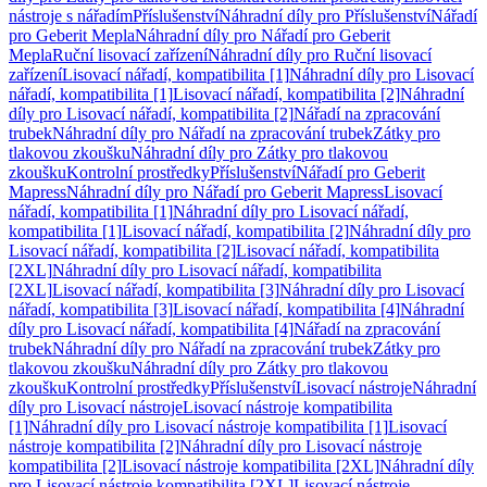
nástroje s nářadím
Příslušenství
Náhradní díly pro Příslušenství
Nářadí
pro Geberit Mepla
Náhradní díly pro Nářadí pro Geberit
Mepla
Ruční lisovací zařízení
Náhradní díly pro Ruční lisovací
zařízení
Lisovací nářadí, kompatibilita [1]
Náhradní díly pro Lisovací
nářadí, kompatibilita [1]
Lisovací nářadí, kompatibilita [2]
Náhradní
díly pro Lisovací nářadí, kompatibilita [2]
Nářadí na zpracování
trubek
Náhradní díly pro Nářadí na zpracování trubek
Zátky pro
tlakovou zkoušku
Náhradní díly pro Zátky pro tlakovou
zkoušku
Kontrolní prostředky
Příslušenství
Nářadí pro Geberit
Mapress
Náhradní díly pro Nářadí pro Geberit Mapress
Lisovací
nářadí, kompatibilita [1]
Náhradní díly pro Lisovací nářadí,
kompatibilita [1]
Lisovací nářadí, kompatibilita [2]
Náhradní díly pro
Lisovací nářadí, kompatibilita [2]
Lisovací nářadí, kompatibilita
[2XL]
Náhradní díly pro Lisovací nářadí, kompatibilita
[2XL]
Lisovací nářadí, kompatibilita [3]
Náhradní díly pro Lisovací
nářadí, kompatibilita [3]
Lisovací nářadí, kompatibilita [4]
Náhradní
díly pro Lisovací nářadí, kompatibilita [4]
Nářadí na zpracování
trubek
Náhradní díly pro Nářadí na zpracování trubek
Zátky pro
tlakovou zkoušku
Náhradní díly pro Zátky pro tlakovou
zkoušku
Kontrolní prostředky
Příslušenství
Lisovací nástroje
Náhradní
díly pro Lisovací nástroje
Lisovací nástroje kompatibilita
[1]
Náhradní díly pro Lisovací nástroje kompatibilita [1]
Lisovací
nástroje kompatibilita [2]
Náhradní díly pro Lisovací nástroje
kompatibilita [2]
Lisovací nástroje kompatibilita [2XL]
Náhradní díly
pro Lisovací nástroje kompatibilita [2XL]
Lisovací nástroje,