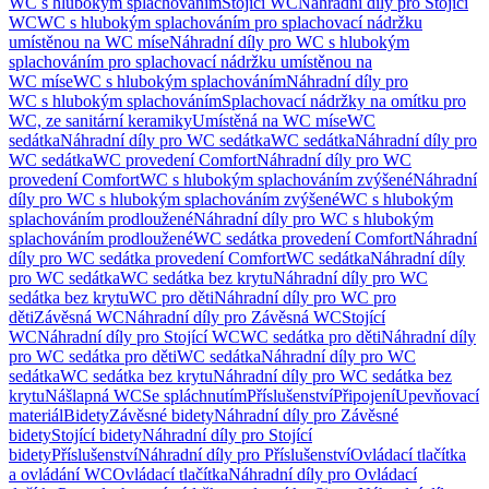
WC s hlubokým splachováním
Stojící WC
Náhradní díly pro Stojící
WC
WC s hlubokým splachováním pro splachovací nádržku
umístěnou na WC míse
Náhradní díly pro WC s hlubokým
splachováním pro splachovací nádržku umístěnou na
WC míse
WC s hlubokým splachováním
Náhradní díly pro
WC s hlubokým splachováním
Splachovací nádržky na omítku pro
WC, ze sanitární keramiky
Umístěná na WC míse
WC
sedátka
Náhradní díly pro WC sedátka
WC sedátka
Náhradní díly pro
WC sedátka
WC provedení Comfort
Náhradní díly pro WC
provedení Comfort
WC s hlubokým splachováním zvýšené
Náhradní
díly pro WC s hlubokým splachováním zvýšené
WC s hlubokým
splachováním prodloužené
Náhradní díly pro WC s hlubokým
splachováním prodloužené
WC sedátka provedení Comfort
Náhradní
díly pro WC sedátka provedení Comfort
WC sedátka
Náhradní díly
pro WC sedátka
WC sedátka bez krytu
Náhradní díly pro WC
sedátka bez krytu
WC pro děti
Náhradní díly pro WC pro
děti
Závěsná WC
Náhradní díly pro Závěsná WC
Stojící
WC
Náhradní díly pro Stojící WC
WC sedátka pro děti
Náhradní díly
pro WC sedátka pro děti
WC sedátka
Náhradní díly pro WC
sedátka
WC sedátka bez krytu
Náhradní díly pro WC sedátka bez
krytu
Nášlapná WC
Se spláchnutím
Příslušenství
Připojení
Upevňovací
materiál
Bidety
Závěsné bidety
Náhradní díly pro Závěsné
bidety
Stojící bidety
Náhradní díly pro Stojící
bidety
Příslušenství
Náhradní díly pro Příslušenství
Ovládací tlačítka
a ovládání WC
Ovládací tlačítka
Náhradní díly pro Ovládací