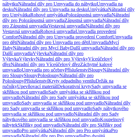
nábytku
Náhradní díly pro Umyvadla do nábytku
Umyvadla na
desku
Náhradní díly pro Umyvadla na desku
Umývátka
Náhradní díly
pro Umývátka
Rohové umývátka
Polozápustná umyvadla
Náhradní
díly pro Polozápustná umyvadla
Zápustná umyvadla
Náhradní díly
pro Zápustná umyvadla
Vestavná umyvadla
Náhradní díly pro
Vestavná umyvadla
Rohová umyvadla
Umyvadla provedení
Comfort
Náhradní díly pro Umyvadla provedení Comfort
Umyvadla
pro děti
Náhradní díly pro Umyvadla pro děti
Umyvadla
Mycí
žlaby
Náhradní díly pro Mycí žlaby
Další umyvadla
Náhradní díly pro
Další umyvadla
Výlevka
Náhradní díly pro
Výlevka
Výlevky
Náhradní díly pro Výlevky
Víceúčelový
dřez
Náhradní díly pro Víceúčelový dřez
Záchytné kalové
umyvadlo
Umyvadla pro učebny
Příslušenství
Sloupy
Náhradní díly
pro Sloupy
Sloupy
Polosloupy
Náhradní díly pro
Polosloupy
Příslušenství
Kryty odpadního ventilu
Držák na
ručníky
Upevňovací materiál
Dekorativní kryty
Sady umyvadla se
skříňkou pod umyvadlo
Sady umývátka se skříňkou pod
umyvadlo
Náhradní díly pro Sady umývátka se skříňkou pod
umyvadlo
Sady umyvadla se skříňkou pod umyvadlo
Náhradní díly
pro Sady umyvadla se skříňkou pod umyvadlo
Sady nábytkového
umyvadla se skříňkou pod umyvadlo
Náhradní díly pro Sady
nábytkového umyvadla se skříňkou pod umyvadlo
Koupelnový
nábytek
Skříňky pod umyvadlo
Náhradní díly pro Skříňky pod
umyvadlo
Pro umývátka
Náhradní díly pro Pro umývátka
Pro
umyvadla
Náhradní díly pro Pro umyvadla
Pro dvojitá