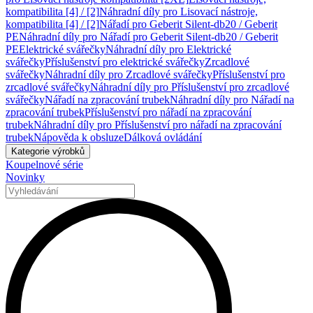
kompatibilita [4] / [2]
Náhradní díly pro Lisovací nástroje,
kompatibilita [4] / [2]
Nářadí pro Geberit Silent-db20 / Geberit
PE
Náhradní díly pro Nářadí pro Geberit Silent-db20 / Geberit
PE
Elektrické svářečky
Náhradní díly pro Elektrické
svářečky
Příslušenství pro elektrické svářečky
Zrcadlové
svářečky
Náhradní díly pro Zrcadlové svářečky
Příslušenství pro
zrcadlové svářečky
Náhradní díly pro Příslušenství pro zrcadlové
svářečky
Nářadí na zpracování trubek
Náhradní díly pro Nářadí na
zpracování trubek
Příslušenství pro nářadí na zpracování
trubek
Náhradní díly pro Příslušenství pro nářadí na zpracování
trubek
Nápověda k obsluze
Dálková ovládání
Kategorie výrobků
Koupelnové série
Novinky