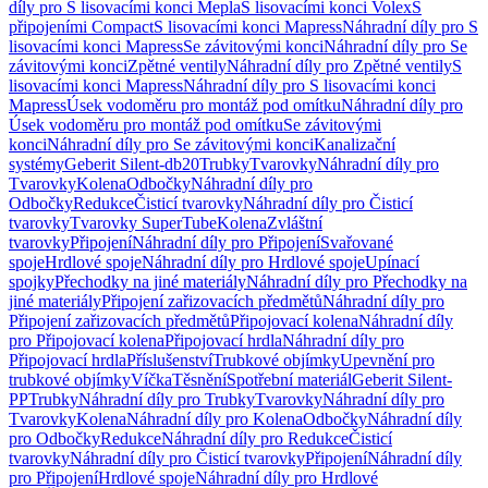
díly pro S lisovacími konci Mepla
S lisovacími konci Volex
S
připojeními Compact
S lisovacími konci Mapress
Náhradní díly pro S
lisovacími konci Mapress
Se závitovými konci
Náhradní díly pro Se
závitovými konci
Zpětné ventily
Náhradní díly pro Zpětné ventily
S
lisovacími konci Mapress
Náhradní díly pro S lisovacími konci
Mapress
Úsek vodoměru pro montáž pod omítku
Náhradní díly pro
Úsek vodoměru pro montáž pod omítku
Se závitovými
konci
Náhradní díly pro Se závitovými konci
Kanalizační
systémy
Geberit Silent-db20
Trubky
Tvarovky
Náhradní díly pro
Tvarovky
Kolena
Odbočky
Náhradní díly pro
Odbočky
Redukce
Čisticí tvarovky
Náhradní díly pro Čisticí
tvarovky
Tvarovky SuperTube
Kolena
Zvláštní
tvarovky
Připojení
Náhradní díly pro Připojení
Svařované
spoje
Hrdlové spoje
Náhradní díly pro Hrdlové spoje
Upínací
spojky
Přechodky na jiné materiály
Náhradní díly pro Přechodky na
jiné materiály
Připojení zařizovacích předmětů
Náhradní díly pro
Připojení zařizovacích předmětů
Připojovací kolena
Náhradní díly
pro Připojovací kolena
Připojovací hrdla
Náhradní díly pro
Připojovací hrdla
Příslušenství
Trubkové objímky
Upevnění pro
trubkové objímky
Víčka
Těsnění
Spotřební materiál
Geberit Silent-
PP
Trubky
Náhradní díly pro Trubky
Tvarovky
Náhradní díly pro
Tvarovky
Kolena
Náhradní díly pro Kolena
Odbočky
Náhradní díly
pro Odbočky
Redukce
Náhradní díly pro Redukce
Čisticí
tvarovky
Náhradní díly pro Čisticí tvarovky
Připojení
Náhradní díly
pro Připojení
Hrdlové spoje
Náhradní díly pro Hrdlové