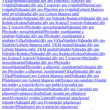
Víčka
Připojení
Náhradní díly pro Připojení
T tvarovky pro
vytápění
Náhradní díly pro T tvarovky pro vytápění
Připojení pro
vytápění
Náhradní díly pro Připojení pro vytápění
Geberit Mapress
měď plyn
Náhradní díly pro Geberit Mapress měď
plyn
Nátrubky
Náhradní díly pro Nátrubky
Redukce
Náhradní díly pro
Redukce
Kolena
Náhradní díly pro Kolena
T tvarovky
Náhradní díly
pro T tvarovky
Přechodky nerozebíratelné
Náhradní díly pro
Přechodky nerozebíratelné
Přechodky rozebíratelné a
nástěnky
Náhradní díly pro Přechodky rozebíratelné a
nástěnky
Víčka
Náhradní díly pro Víčka
Nástěnky
Náhradní díly pro
Nástěnky
Geberit Mapress měď, FKM modrá
Náhradní díly pro
Geberit Mapress měď, FKM modrá
Nátrubky
Náhradní díly pro
Nátrubky
Redukce
Náhradní díly pro Redukce
Kolena
Náhradní díly
pro Kolena
T tvarovky
Náhradní díly pro T tvarovky
Přechodky
nerozebíratelné
Náhradní díly pro Přechodky
nerozebíratelné
Přechodky a připojení, rozebíratelné
Náhradní díly
pro Přechodky a připojení, rozebíratelné
Víčka
Náhradní díly pro
Víčka
Příslušenství pro Geberit Mapress měď
Náhradní díly pro
Příslušenství pro Geberit Mapress měď
Izolace pro nástěnky
Těsnění
pro trubky a tvarovky
Kryty pro trubky
Upevnění pro
trubky
Upevnění pro připojení
Náhradní díly pro Upevnění pro
připojení
Systémová těsnění
Sady šroubů pro přírubové
spoje
Hygienický systém Geberit
Hygienické splachovací
jednotky
Náhradní díly pro Hygienické splachovací
jednotky
Příslušenství pro hygienické splachovací