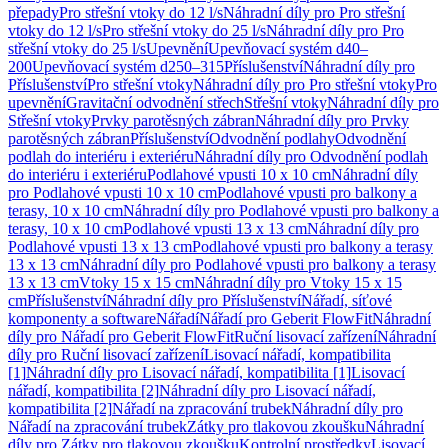
přepady
Pro střešní vtoky do 12 l/s
Náhradní díly pro Pro střešní
vtoky do 12 l/s
Pro střešní vtoky do 25 l/s
Náhradní díly pro Pro
střešní vtoky do 25 l/s
Upevnění
Upevňovací systém d40–
200
Upevňovací systém d250–315
Příslušenství
Náhradní díly pro
Příslušenství
Pro střešní vtoky
Náhradní díly pro Pro střešní vtoky
Pro
upevnění
Gravitační odvodnění střech
Střešní vtoky
Náhradní díly pro
Střešní vtoky
Prvky parotěsných zábran
Náhradní díly pro Prvky
parotěsných zábran
Příslušenství
Odvodnění podlahy
Odvodnění
podlah do interiéru i exteriéru
Náhradní díly pro Odvodnění podlah
do interiéru i exteriéru
Podlahové vpusti 10 x 10 cm
Náhradní díly
pro Podlahové vpusti 10 x 10 cm
Podlahové vpusti pro balkony a
terasy, 10 x 10 cm
Náhradní díly pro Podlahové vpusti pro balkony a
terasy, 10 x 10 cm
Podlahové vpusti 13 x 13 cm
Náhradní díly pro
Podlahové vpusti 13 x 13 cm
Podlahové vpusti pro balkony a terasy
13 x 13 cm
Náhradní díly pro Podlahové vpusti pro balkony a terasy
13 x 13 cm
Vtoky 15 x 15 cm
Náhradní díly pro Vtoky 15 x 15
cm
Příslušenství
Náhradní díly pro Příslušenství
Nářadí, síťové
komponenty a software
Nářadí
Nářadí pro Geberit FlowFit
Náhradní
díly pro Nářadí pro Geberit FlowFit
Ruční lisovací zařízení
Náhradní
díly pro Ruční lisovací zařízení
Lisovací nářadí, kompatibilita
[1]
Náhradní díly pro Lisovací nářadí, kompatibilita [1]
Lisovací
nářadí, kompatibilita [2]
Náhradní díly pro Lisovací nářadí,
kompatibilita [2]
Nářadí na zpracování trubek
Náhradní díly pro
Nářadí na zpracování trubek
Zátky pro tlakovou zkoušku
Náhradní
díly pro Zátky pro tlakovou zkoušku
Kontrolní prostředky
Lisovací