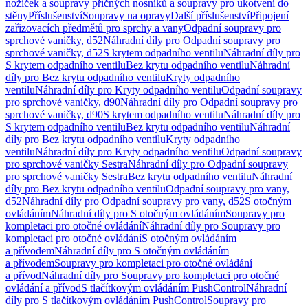
nožiček a soupravy příčných nosníků a soupravy pro ukotvení do
stěny
Příslušenství
Soupravy na opravy
Další příslušenství
Připojení
zařizovacích předmětů pro sprchy a vany
Odpadní soupravy pro
sprchové vaničky, d52
Náhradní díly pro Odpadní soupravy pro
sprchové vaničky, d52
S krytem odpadního ventilu
Náhradní díly pro
S krytem odpadního ventilu
Bez krytu odpadního ventilu
Náhradní
díly pro Bez krytu odpadního ventilu
Kryty odpadního
ventilu
Náhradní díly pro Kryty odpadního ventilu
Odpadní soupravy
pro sprchové vaničky, d90
Náhradní díly pro Odpadní soupravy pro
sprchové vaničky, d90
S krytem odpadního ventilu
Náhradní díly pro
S krytem odpadního ventilu
Bez krytu odpadního ventilu
Náhradní
díly pro Bez krytu odpadního ventilu
Kryty odpadního
ventilu
Náhradní díly pro Kryty odpadního ventilu
Odpadní soupravy
pro sprchové vaničky Sestra
Náhradní díly pro Odpadní soupravy
pro sprchové vaničky Sestra
Bez krytu odpadního ventilu
Náhradní
díly pro Bez krytu odpadního ventilu
Odpadní soupravy pro vany,
d52
Náhradní díly pro Odpadní soupravy pro vany, d52
S otočným
ovládáním
Náhradní díly pro S otočným ovládáním
Soupravy pro
kompletaci pro otočné ovládání
Náhradní díly pro Soupravy pro
kompletaci pro otočné ovládání
S otočným ovládáním
a přívodem
Náhradní díly pro S otočným ovládáním
a přívodem
Soupravy pro kompletaci pro otočné ovládání
a přívod
Náhradní díly pro Soupravy pro kompletaci pro otočné
ovládání a přívod
S tlačítkovým ovládáním PushControl
Náhradní
díly pro S tlačítkovým ovládáním PushControl
Soupravy pro