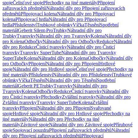
spoje
Čelisťové spoje
Přechodky na jiné materiály
Připojení
zařizovacích předmětů
Náhradní díly pro Připojení zařizovacích
předmětů
Připojovací kolena
Náhradní díly pro Připojovací
kolena
Připojovací hrdla
Náhradní díly pro Připojovací
hrdla
Příslušenství
Trubkové objímky
Víčka
Těsnění
Spotřební
materiál
Geberit Silent-Pro
Trubky
Náhradní díly pro
Trubky
Tvarovky
Náhradní díly pro Tvarovky
Kolena
Náhradní díly
pro Kolena
Odbočky
Náhradní díly pro Odbočky
Redukce
Náhradní
díly pro Redukce
Čisticí tvarovky
Náhradní díly pro Čisticí
tvarovky
Tvarovky SuperTube
Náhradní díly pro Tvarovky
SuperTube
Kolena
Náhradní díly pro Kolena
Odbočky
Náhradní díly
pro Odbočky
Připojení
Náhradní díly pro Připojení
Hrdlové
spoje
Náhradní díly pro Hrdlové spoje
Čelisťové spoje
Přechodky na
jiné materiály
Příslušenství
Náhradní díly pro Příslušenství
Trubkové
objímky
Víčka
Těsnění
Náhradní díly pro Těsnění
Spotřební
materiál
Geberit PE
Trubky
Tvarovky
Náhradní díly pro
Tvarovky
Kolena
Odbočky
Redukce
Čisticí tvarovky
Náhradní díly
pro Čisticí tvarovky
Přechodky
Zvláštní tvarovky
Náhradní díly pro
Zvláštní tvarovky
Tvarovky SuperTube
Kolena
Zvláštní
tvarovky
Připojení
Náhradní díly pro Připojení
Svařované
spoje
Hrdlové spoje
Náhradní díly pro Hrdlové spoje
Přechodky na
jiné materiály
Náhradní díly pro Přechodky na jiné
materiály
Závitové spoje
Náhradní díly pro Závitové spoje
Přírubové
spoje
Spojovací pouzdra
Připojení zařizovacích předmětů
Náhradní
díly pro Připojení zařizovacích předmětů
Připojovací