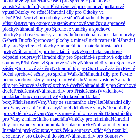
podlahové vpusti
Příslušenství pro sprchové podlahové
vpusti
Náhradní díly pro Příslušenství pro sprchové podlahové
vpusti
Odtoky ve stěně
Náhradní díly pro Odtoky ve
stěně
Příslušenství pro odtoky ve stěně
Náhradní díly pro
Příslušenství pro odtoky ve stěně
Sprchové vaničky a sprchové
plochy
Náhradní díly pro Sprchové vaničky a sprchové
plochy
Sprchové vaničky z minerálního materiálu a instalační prvky
Geberit Duofix
Sprchovací plochy z minerálních materiálů
Náhradní
díly pro Sprchovací plochy z minerálních materiálů
Instalační
prvky
Náhradní díly pro Instalační prvky
Specifické sprchové
odpadní soupravy
Náhradní díly pro Specifické sprchové odpadní
soupravy
Příslušenství
Sprchové zástěny
Náhradní díly pro Sprchové
zástěny
Sprchové zástěny
Náhradní díly pro Sprchové zástěny
Pevné
boční sprchové stěny pro sprchu Walk-In
Náhradní díly pro Pevné
boční sprchové stěny pro sprchu Walk-In
Vanové zástěny
Náhradní
díly pro Vanové zástěny
Sprchové dveře
Náhradní díly pro Sprchové
dveře
Příslušenství
Náhradní díly pro Příslušenství
Výklenkové
odkládací boxy pro sprchy
Výklenkové odkládací
boxy
Příslušenství
Vany
Vany ze sanitárního akrylátu
Náhradní díly
pro Vany ze sanitárního akrylátu
Obdélníkové vany
Náhradní díly
pro Obdélníkové vany
Vany z minerálního materiálu
Náhradní díly
pro Vany z minerálního materiálu
Vaničky pro miminka
Náhradní
díly pro Vaničky pro miminka
Instalační prvky
Náhradní díly pro
Instalační prvky
Soupravy nožiček a soupravy příčných nosníků
a soupravy pro ukotvení do stěny
Náhradní díly pro Soupravy