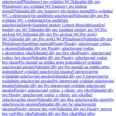
splachování
Příslušenství pro ovládání WC
Náhradní díly pro
Příslušenství pro ovládání WC
Soupravy pro hrubou
montáž
Náhradní díly pro Soupravy pro hrubou montáž
Pro ovládání
WC s elektronickým spuštěním splachování
Náhradní díly pro Pro
ovládání WC s elektronickým spuštěním
splachování
Spojky
Sanitární moduly Geberit Monolith
Sanitární
moduly pro WC
Náhradní díly pro Sanitární moduly pro WC
Pro
závěsná WC
Náhradní díly pro Pro závěsná WC
Pro stojící
WC
Náhradní díly pro Pro stojící WC
Příslušenství
Náhradní díly pro
Příslušenství
Spotřební materiál
Pisoáry
Pisoáry, splachované vodou,
s okrajem
Náhradní díly pro Pisoáry, splachované vodou,
s okrajem
Bez víka
Náhradní díly pro Bez víka
Pisoáry, splachované
vodou, bez okraje
Náhradní díly pro Pisoáry, splachované vodou,
bez okraje
Pro montáž na omítku nebo podomítkové ovládání
splachování pisoáru
Náhradní díly pro Pro montáž na omítku nebo
podomítkové ovládání splachování pisoáru
S integrovaným
ovládáním splachování pisoáru
Náhradní díly pro S integrovaným
ovládáním splachování pisoáru
Pro integrované ovládání splachování
pisoáru
Náhradní díly pro Pro integrované ovládání splachování
pisoáru
Pisoáry, splachované vodou, s víkem / pro víko
Náhradní díly
pro Pisoáry, splachované vodou, s víkem / pro víko
Bez
oplachovacího okraje
Náhradní díly pro Bez oplachovacího okraje
Se
splachovacím okrajem
Náhradní díly pro Se splachovacím
okrajem
Pisoáry, provoz bez vody
Náhradní díly pro Pisoáry, provoz
bez vody
Bez víka
Náhradní díly pro Bez víka
Dělicí stěny