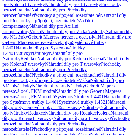
pro Kolena
T tvarovky
Náhradní díly pro T tvarovky
Přechodky
nerozebíratelné
Náhradní díly pro Přechodky
nerozebíratelné
Přechodky a připojení, rozebíratelné
Náhradní díly
pro Přechodky a připojení, rozebíratelné
Axiální
kompenzátory
Náhradní díly pro Axiální
kompenzátory
Víčka
Náhradní díly pro Víčka
Nástěnky
Náhradní díly
pro Nástěnky
Geberit Mapress nerezová ocel, plyn
Náhradní díly pro
Geberit Mapress nerezová ocel, plyn
Systémové trubky
1.4401
Náhradní díly pro Systémové trubky
1.4401
Vsuvky
Nátrubky
Náhradní díly pro
Nátrubky
Redukce
Náhradní díly pro Redukce
Kolena
Náhradní díly
pro Kolena
T tvarovky
Náhradní díly pro T tvarovky
Přechodky
nerozebíratelné
Náhradní díly pro Přechodky
nerozebíratelné
Přechodky a připojení, rozebíratelné
Náhradní díly
pro Přechodky a připojení, rozebíratelné
Víčka
Náhradní díly pro
Víčka
Nástěnky
Náhradní díly pro Nástěnky
Geberit Mapress
nerezová ocel, FKM modrá
Náhradní díly pro Geberit Mapress
nerezová ocel, FKM modrá
Systémové trubky 1.4401
Náhradní díly
pro Systémové trubky 1.4401
Systémové trubky 1.4521
Náhradní
díly pro Systémové trubky 1.4521
Vsuvky
Nátrubky
Náhradní díly
pro Nátrubky
Redukce
Náhradní díly pro Redukce
Kolena
Náhradní
díly pro Kolena
T tvarovky
Náhradní díly pro T tvarovky
Přechodky
nerozebíratelné
Náhradní díly pro Přechodky
nerozebíratelné
Přechodky a připojení, rozebíratelné
Náhradní díly
pro Přechodky a připojení, rozebíratelné
Víčka
Náhradní díly pro