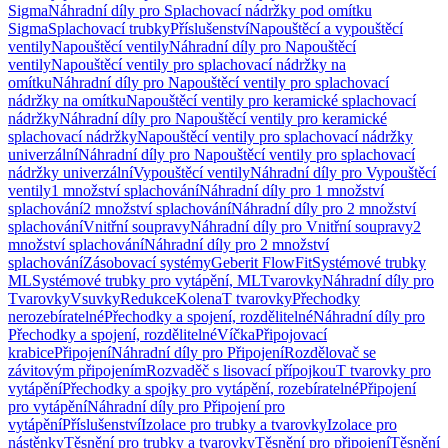
Sigma
Náhradní díly pro Splachovací nádržky pod omítku
Sigma
Splachovací trubky
Příslušenství
Napouštěcí a vypouštěcí
ventily
Napouštěcí ventily
Náhradní díly pro Napouštěcí
ventily
Napouštěcí ventily pro splachovací nádržky na
omítku
Náhradní díly pro Napouštěcí ventily pro splachovací
nádržky na omítku
Napouštěcí ventily pro keramické splachovací
nádržky
Náhradní díly pro Napouštěcí ventily pro keramické
splachovací nádržky
Napouštěcí ventily pro splachovací nádržky
univerzální
Náhradní díly pro Napouštěcí ventily pro splachovací
nádržky univerzální
Vypouštěcí ventily
Náhradní díly pro Vypouštěcí
ventily
1 množství splachování
Náhradní díly pro 1 množství
splachování
2 množství splachování
Náhradní díly pro 2 množství
splachování
Vnitřní soupravy
Náhradní díly pro Vnitřní soupravy
2
množství splachování
Náhradní díly pro 2 množství
splachování
Zásobovací systémy
Geberit FlowFit
Systémové trubky
ML
Systémové trubky pro vytápění, ML
Tvarovky
Náhradní díly pro
Tvarovky
Vsuvky
Redukce
Kolena
T tvarovky
Přechodky
nerozebíratelné
Přechodky a spojení, rozdělitelné
Náhradní díly pro
Přechodky a spojení, rozdělitelné
Víčka
Připojovací
krabice
Připojení
Náhradní díly pro Připojení
Rozdělovač se
závitovým připojením
Rozvaděč s lisovací přípojkou
T tvarovky pro
vytápění
Přechodky a spojky pro vytápění, rozebíratelné
Připojení
pro vytápění
Náhradní díly pro Připojení pro
vytápění
Příslušenství
Izolace pro trubky a tvarovky
Izolace pro
nástěnky
Těsnění pro trubky a tvarovky
Těsnění pro připojení
Těsnění