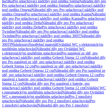
tlačítka
Pro splachovací nádržky pod omítku Sigma
Náhradní díly pro
Pro splachovací nádržky pod omítku Sigma
Pro splachovací nádržky
pod omítku Omega
Náhradní díly pro Pro splachovací nádržky pod
omítku Omega
Pro splachovací nádržky pod omítku Kappa
Náhradní
díly pro Pro splachovací nádržky pod omítku Kappa
Pro splachovací
nádržky pod omítku Delta
Náhradní díly pro Pro splachovací
nádržky pod omítku Delta
Pro splachovací nádržky pod omítku
Twinline
Náhradní díly pro Pro splachovací nádržky pod omítku
Twinline
Pro splachovací nádržky pod omítku 300T
Náhradní díly
pro Pro splachovací nádržky pod omítku
300T
Příslušenství
Spotřební materiál
Ovládání WC s elektronickým
spuštěním splachování
Náhradní díly pro Ovládání WC
s elektronickým spuštěním splachování
Pro napájení ze sítě, pro
splachovací nádržky pod omítku Geberit Sigma 12 cm
Náhradní díly
pro Pro napájení ze sítě, pro splachovací nádržky pod omítku
Geberit Sigma 12 cm
Pro napájení ze sítě, pro splachovací nádržky
pod omítku Geberit Omega 12 cm
Náhradní díly pro Pro napájení ze
sítě, pro splachovací nádržky pod omítku Geberit Omega 12 cm
Pro
napájení z baterie, pro splachovací nádržky pod omítku Geberit
Sigma 12 cm
Náhradní díly pro Pro napájení z baterie, pro
splachovací nádržky pod omítku Geberit Sigma 12 cm
Ovládání WC
s pneumatickým spuštěním splachování
Náhradní díly pro Ovládání
WC s pneumatickým spuštěním splachování
Pro 2 množství
splachování
Náhradní díly pro Pro 2 množství splachování
Pro
1 množství splachování
Náhradní díly pro Pro 1 množství