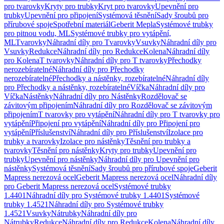
pro tvarovky
Kryty pro trubky
Kryt pro tvarovky
Upevnění pro
trubky
Upevnění pro připojení
Systémová těsnění
Sady šroubů pro
přírubové spoje
Spotřební materiál
Geberit Mepla
Systémové trubky
pro pitnou vodu, ML
Systémové trubky pro vytápění,
ML
Tvarovky
Náhradní díly pro Tvarovky
Vsuvky
Náhradní díly pro
Vsuvky
Redukce
Náhradní díly pro Redukce
Kolena
Náhradní díly
pro Kolena
T tvarovky
Náhradní díly pro T tvarovky
Přechodky
nerozebíratelné
Náhradní díly pro Přechodky
nerozebíratelné
Přechodky a nástěnky, rozebíratelné
Náhradní díly
pro Přechodky a nástěnky, rozebíratelné
Víčka
Náhradní díly pro
Víčka
Nástěnky
Náhradní díly pro Nástěnky
Rozdělovač se
závitovým připojením
Náhradní díly pro Rozdělovač se závitovým
připojením
T tvarovky pro vytápění
Náhradní díly pro T tvarovky pro
vytápění
Připojení pro vytápění
Náhradní díly pro Připojení pro
vytápění
Příslušenství
Náhradní díly pro Příslušenství
Izolace pro
trubky a tvarovky
Izolace pro nástěnky
Těsnění pro trubky a
tvarovky
Těsnění pro nástěnky
Kryty pro trubky
Upevnění pro
trubky
Upevnění pro nástěnky
Náhradní díly pro Upevnění pro
nástěnky
Systémová těsnění
Sady šroubů pro přírubové spoje
Geberit
Mapress nerezová ocel
Geberit Mapress nerezová ocel
Náhradní díly
pro Geberit Mapress nerezová ocel
Systémové trubky
1.4401
Náhradní díly pro Systémové trubky 1.4401
Systémové
trubky 1.4521
Náhradní díly pro Systémové trubky
1.4521
Vsuvky
Nátrubky
Náhradní díly pro
Nátrubky
Redukce
Náhradní díly pro Redukce
Kolena
Náhradní díly