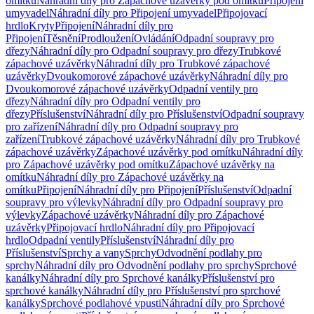
omítku
Náhradní díly pro Zápachové uzávěrky pod omítku
Připojení
umyvadel
Náhradní díly pro Připojení umyvadel
Připojovací
hrdlo
Kryty
Připojení
Náhradní díly pro
Připojení
Těsnění
Prodloužení
Ovládání
Odpadní soupravy pro
dřezy
Náhradní díly pro Odpadní soupravy pro dřezy
Trubkové
zápachové uzávěrky
Náhradní díly pro Trubkové zápachové
uzávěrky
Dvoukomorové zápachové uzávěrky
Náhradní díly pro
Dvoukomorové zápachové uzávěrky
Odpadní ventily pro
dřezy
Náhradní díly pro Odpadní ventily pro
dřezy
Příslušenství
Náhradní díly pro Příslušenství
Odpadní soupravy
pro zařízení
Náhradní díly pro Odpadní soupravy pro
zařízení
Trubkové zápachové uzávěrky
Náhradní díly pro Trubkové
zápachové uzávěrky
Zápachové uzávěrky pod omítku
Náhradní díly
pro Zápachové uzávěrky pod omítku
Zápachové uzávěrky na
omítku
Náhradní díly pro Zápachové uzávěrky na
omítku
Připojení
Náhradní díly pro Připojení
Příslušenství
Odpadní
soupravy pro výlevky
Náhradní díly pro Odpadní soupravy pro
výlevky
Zápachové uzávěrky
Náhradní díly pro Zápachové
uzávěrky
Připojovací hrdlo
Náhradní díly pro Připojovací
hrdlo
Odpadní ventily
Příslušenství
Náhradní díly pro
Příslušenství
Sprchy a vany
Sprchy
Odvodnění podlahy pro
sprchy
Náhradní díly pro Odvodnění podlahy pro sprchy
Sprchové
kanálky
Náhradní díly pro Sprchové kanálky
Příslušenství pro
sprchové kanálky
Náhradní díly pro Příslušenství pro sprchové
kanálky
Sprchové podlahové vpusti
Náhradní díly pro Sprchové