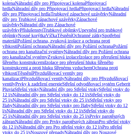
kolena
Náhradní díly pro Připojovací kolena
Připojovací
hrdla
Náhradní díly pro Připojovací hrdla
Připojovací hrdla
Náhradní
díly pro Připojovací hrdla
Trubkové zápachové uzávěrky
Náhradní
díly pro Trubkové zápachové uzávěrky
Zápachové
uzávěrky
Náhradní díly pro Zápachové
uzávěrky
Příslušenství
Trubkové objímky
Upevnění pro trubkové
objímky
Nosné korýtka
Víčka
Těsnění
Ochranné zátky
Spotřební
materiál
Požární ochrana, zvuková izolace a ochrana proti
vlhkosti
Požární ochrana
Náhradní díly pro Požární ochrana
Požární
ochrana pro kanalizační systémy
Náhradní díly pro Požární ochrana
pro kanalizační systémy
Zvuková izolace
Izolace pro přerušení hluku
šířeného konstrukcemi
Izolace pro přerušení hluku šířeného
konstrukcemi a proti hluku šířenému vzduchem
Ochrana proti
vlhkosti
Těsnění
Přivzdušňovací ventily pro
kanalizaci
Přivzdušňovací ventily
Náhradní díly pro Přivzdušňovací
ventily
Prvky k zadržení energie
Střešní odvodňovací systém Geberit
Pluvia
Střešní vtoky
Náhradní díly pro Střešní vtoky
Střešní vtoky do
12 l/s
Náhradní díly pro Střešní vtoky do 12 l/s
Střešní vtoky do
25 l/s
Náhradní díly pro Střešní vtoky do 25 l/s
Střešní vtoky pro
žlaby
Náhradní díly pro Střešní vtoky pro žlaby
Střešní vtoky do 12
l/s
Náhradní díly pro Střešní vtoky do 12 l/s
Střešní vtoky do
25 l/s
Náhradní díly pro Střešní vtoky do 25 l/s
Prvky parotěsných
zábran
Náhradní díly pro Prvky parotěsných zábran
Pro střešní vtoky
do 12 l/s
Náhradní díly pro Pro střešní vtoky do 12 l/s
Pro střešní
vtoky do 25 l/s
Nouzové přepady
Náhradní díly pro Nouzové