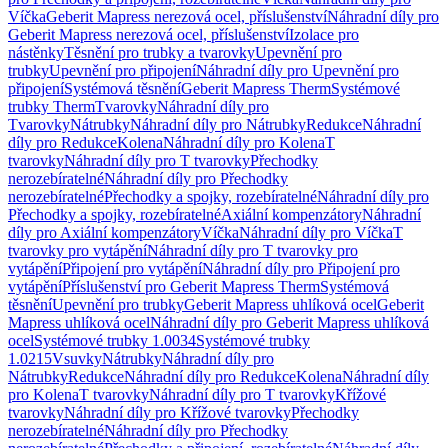
Víčka
Geberit Mapress nerezová ocel, příslušenství
Náhradní díly pro
Geberit Mapress nerezová ocel, příslušenství
Izolace pro
nástěnky
Těsnění pro trubky a tvarovky
Upevnění pro
trubky
Upevnění pro připojení
Náhradní díly pro Upevnění pro
připojení
Systémová těsnění
Geberit Mapress Therm
Systémové
trubky Therm
Tvarovky
Náhradní díly pro
Tvarovky
Nátrubky
Náhradní díly pro Nátrubky
Redukce
Náhradní
díly pro Redukce
Kolena
Náhradní díly pro Kolena
T
tvarovky
Náhradní díly pro T tvarovky
Přechodky
nerozebíratelné
Náhradní díly pro Přechodky
nerozebíratelné
Přechodky a spojky, rozebíratelné
Náhradní díly pro
Přechodky a spojky, rozebíratelné
Axiální kompenzátory
Náhradní
díly pro Axiální kompenzátory
Víčka
Náhradní díly pro Víčka
T
tvarovky pro vytápění
Náhradní díly pro T tvarovky pro
vytápění
Připojení pro vytápění
Náhradní díly pro Připojení pro
vytápění
Příslušenství pro Geberit Mapress Therm
Systémová
těsnění
Upevnění pro trubky
Geberit Mapress uhlíková ocel
Geberit
Mapress uhlíková ocel
Náhradní díly pro Geberit Mapress uhlíková
ocel
Systémové trubky 1.0034
Systémové trubky
1.0215
Vsuvky
Nátrubky
Náhradní díly pro
Nátrubky
Redukce
Náhradní díly pro Redukce
Kolena
Náhradní díly
pro Kolena
T tvarovky
Náhradní díly pro T tvarovky
Křížové
tvarovky
Náhradní díly pro Křížové tvarovky
Přechodky
nerozebíratelné
Náhradní díly pro Přechodky