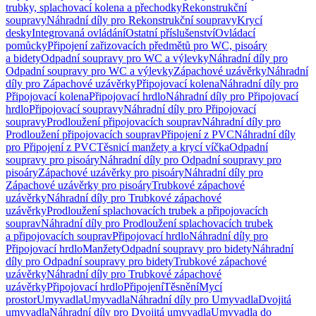
trubky, splachovací kolena a přechodky
Rekonstrukční
soupravy
Náhradní díly pro Rekonstrukční soupravy
Krycí
desky
Integrovaná ovládání
Ostatní příslušenství
Ovládací
pomůcky
Připojení zařizovacích předmětů pro WC, pisoáry
a bidety
Odpadní soupravy pro WC a výlevky
Náhradní díly pro
Odpadní soupravy pro WC a výlevky
Zápachové uzávěrky
Náhradní
díly pro Zápachové uzávěrky
Připojovací kolena
Náhradní díly pro
Připojovací kolena
Připojovací hrdlo
Náhradní díly pro Připojovací
hrdlo
Připojovací soupravy
Náhradní díly pro Připojovací
soupravy
Prodloužení připojovacích souprav
Náhradní díly pro
Prodloužení připojovacích souprav
Připojení z PVC
Náhradní díly
pro Připojení z PVC
Těsnicí manžety a krycí víčka
Odpadní
soupravy pro pisoáry
Náhradní díly pro Odpadní soupravy pro
pisoáry
Zápachové uzávěrky pro pisoáry
Náhradní díly pro
Zápachové uzávěrky pro pisoáry
Trubkové zápachové
uzávěrky
Náhradní díly pro Trubkové zápachové
uzávěrky
Prodloužení splachovacích trubek a připojovacích
souprav
Náhradní díly pro Prodloužení splachovacích trubek
a připojovacích souprav
Připojovací hrdlo
Náhradní díly pro
Připojovací hrdlo
Manžety
Odpadní soupravy pro bidety
Náhradní
díly pro Odpadní soupravy pro bidety
Trubkové zápachové
uzávěrky
Náhradní díly pro Trubkové zápachové
uzávěrky
Připojovací hrdlo
Připojení
Těsnění
Mycí
prostor
Umyvadla
Umyvadla
Náhradní díly pro Umyvadla
Dvojitá
umyvadla
Náhradní díly pro Dvojitá umyvadla
Umyvadla do