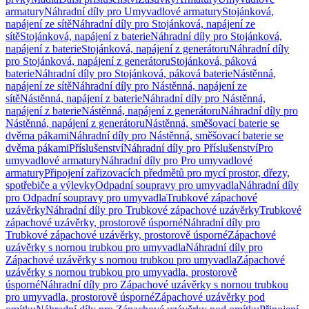
armatury
Náhradní díly pro Umyvadlové armatury
Stojánková,
napájení ze sítě
Náhradní díly pro Stojánková, napájení ze
sítě
Stojánková, napájení z baterie
Náhradní díly pro Stojánková,
napájení z baterie
Stojánková, napájení z generátoru
Náhradní díly
pro Stojánková, napájení z generátoru
Stojánková, páková
baterie
Náhradní díly pro Stojánková, páková baterie
Nástěnná,
napájení ze sítě
Náhradní díly pro Nástěnná, napájení ze
sítě
Nástěnná, napájení z baterie
Náhradní díly pro Nástěnná,
napájení z baterie
Nástěnná, napájení z generátoru
Náhradní díly pro
Nástěnná, napájení z generátoru
Nástěnná, směšovací baterie se
dvěma pákami
Náhradní díly pro Nástěnná, směšovací baterie se
dvěma pákami
Příslušenství
Náhradní díly pro Příslušenství
Pro
umyvadlové armatury
Náhradní díly pro Pro umyvadlové
armatury
Připojení zařizovacích předmětů pro mycí prostor, dřezy,
spotřebiče a výlevky
Odpadní soupravy pro umyvadla
Náhradní díly
pro Odpadní soupravy pro umyvadla
Trubkové zápachové
uzávěrky
Náhradní díly pro Trubkové zápachové uzávěrky
Trubkové
zápachové uzávěrky, prostorově úsporné
Náhradní díly pro
Trubkové zápachové uzávěrky, prostorově úsporné
Zápachové
uzávěrky s nornou trubkou pro umyvadla
Náhradní díly pro
Zápachové uzávěrky s nornou trubkou pro umyvadla
Zápachové
uzávěrky s nornou trubkou pro umyvadla, prostorově
úsporné
Náhradní díly pro Zápachové uzávěrky s nornou trubkou
pro umyvadla, prostorově úsporné
Zápachové uzávěrky pod