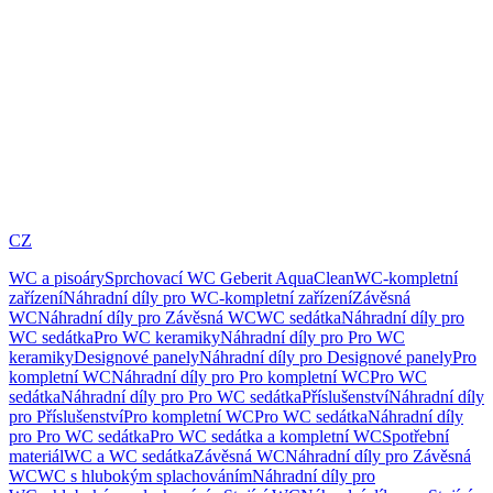
CZ
WC a pisoáry
Sprchovací WC Geberit AquaClean
WC-kompletní
zařízení
Náhradní díly pro WC-kompletní zařízení
Závěsná
WC
Náhradní díly pro Závěsná WC
WC sedátka
Náhradní díly pro
WC sedátka
Pro WC keramiky
Náhradní díly pro Pro WC
keramiky
Designové panely
Náhradní díly pro Designové panely
Pro
kompletní WC
Náhradní díly pro Pro kompletní WC
Pro WC
sedátka
Náhradní díly pro Pro WC sedátka
Příslušenství
Náhradní díly
pro Příslušenství
Pro kompletní WC
Pro WC sedátka
Náhradní díly
pro Pro WC sedátka
Pro WC sedátka a kompletní WC
Spotřební
materiál
WC a WC sedátka
Závěsná WC
Náhradní díly pro Závěsná
WC
WC s hlubokým splachováním
Náhradní díly pro