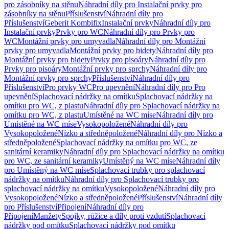
pro zásobníky na stěnu
Náhradní díly pro Instalační prvky pro
zásobníky na stěnu
Příslušenství
Náhradní díly pro
Příslušenství
Geberit Kombifix
Instalační prvky
Náhradní díly pro
Instalační prvky
Prvky pro WC
Náhradní díly pro Prvky pro
WC
Montážní prvky pro umyvadla
Náhradní díly pro Montážní
prvky pro umyvadla
Montážní prvky pro bidety
Náhradní díly pro
Montážní prvky pro bidety
Prvky pro pisoáry
Náhradní díly pro
Prvky pro pisoáry
Montážní prvky pro sprchy
Náhradní díly pro
Montážní prvky pro sprchy
Příslušenství
Náhradní díly pro
Příslušenství
Pro prvky WC
Pro upevnění
Náhradní díly pro Pro
upevnění
Splachovací nádržky na omítku
Splachovací nádržky na
omítku pro WC, z plastu
Náhradní díly pro Splachovací nádržky na
omítku pro WC, z plastu
Umístěné na WC míse
Náhradní díly pro
Umístěné na WC míse
Vysokopoložené
Náhradní díly pro
Vysokopoložené
Nízko a středněpoložené
Náhradní díly pro Nízko a
středněpoložené
Splachovací nádržky na omítku pro WC, ze
sanitární keramiky
Náhradní díly pro Splachovací nádržky na omítku
pro WC, ze sanitární keramiky
Umístěný na WC míse
Náhradní díly
pro Umístěný na WC míse
Splachovací trubky pro splachovací
nádržky na omítku
Náhradní díly pro Splachovací trubky pro
splachovací nádržky na omítku
Vysokopoložené
Náhradní díly pro
Vysokopoložené
Nízko a středněpoložené
Příslušenství
Náhradní díly
pro Příslušenství
Připojení
Náhradní díly pro
Připojení
Manžety
Spojky, růžice a díly proti vzdutí
Splachovací
nádržky pod omítku
Splachovací nádržky pod omítku