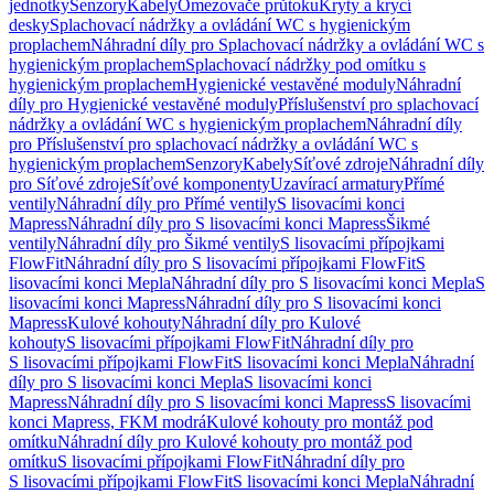
jednotky
Senzory
Kabely
Omezovače průtoku
Kryty a krycí
desky
Splachovací nádržky a ovládání WC s hygienickým
proplachem
Náhradní díly pro Splachovací nádržky a ovládání WC s
hygienickým proplachem
Splachovací nádržky pod omítku s
hygienickým proplachem
Hygienické vestavěné moduly
Náhradní
díly pro Hygienické vestavěné moduly
Příslušenství pro splachovací
nádržky a ovládání WC s hygienickým proplachem
Náhradní díly
pro Příslušenství pro splachovací nádržky a ovládání WC s
hygienickým proplachem
Senzory
Kabely
Síťové zdroje
Náhradní díly
pro Síťové zdroje
Síťové komponenty
Uzavírací armatury
Přímé
ventily
Náhradní díly pro Přímé ventily
S lisovacími konci
Mapress
Náhradní díly pro S lisovacími konci Mapress
Šikmé
ventily
Náhradní díly pro Šikmé ventily
S lisovacími přípojkami
FlowFit
Náhradní díly pro S lisovacími přípojkami FlowFit
S
lisovacími konci Mepla
Náhradní díly pro S lisovacími konci Mepla
S
lisovacími konci Mapress
Náhradní díly pro S lisovacími konci
Mapress
Kulové kohouty
Náhradní díly pro Kulové
kohouty
S lisovacími přípojkami FlowFit
Náhradní díly pro
S lisovacími přípojkami FlowFit
S lisovacími konci Mepla
Náhradní
díly pro S lisovacími konci Mepla
S lisovacími konci
Mapress
Náhradní díly pro S lisovacími konci Mapress
S lisovacími
konci Mapress, FKM modrá
Kulové kohouty pro montáž pod
omítku
Náhradní díly pro Kulové kohouty pro montáž pod
omítku
S lisovacími přípojkami FlowFit
Náhradní díly pro
S lisovacími přípojkami FlowFit
S lisovacími konci Mepla
Náhradní