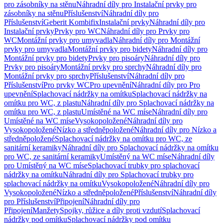
pro zásobníky na stěnu
Náhradní díly pro Instalační prvky pro
zásobníky na stěnu
Příslušenství
Náhradní díly pro
Příslušenství
Geberit Kombifix
Instalační prvky
Náhradní díly pro
Instalační prvky
Prvky pro WC
Náhradní díly pro Prvky pro
WC
Montážní prvky pro umyvadla
Náhradní díly pro Montážní
prvky pro umyvadla
Montážní prvky pro bidety
Náhradní díly pro
Montážní prvky pro bidety
Prvky pro pisoáry
Náhradní díly pro
Prvky pro pisoáry
Montážní prvky pro sprchy
Náhradní díly pro
Montážní prvky pro sprchy
Příslušenství
Náhradní díly pro
Příslušenství
Pro prvky WC
Pro upevnění
Náhradní díly pro Pro
upevnění
Splachovací nádržky na omítku
Splachovací nádržky na
omítku pro WC, z plastu
Náhradní díly pro Splachovací nádržky na
omítku pro WC, z plastu
Umístěné na WC míse
Náhradní díly pro
Umístěné na WC míse
Vysokopoložené
Náhradní díly pro
Vysokopoložené
Nízko a středněpoložené
Náhradní díly pro Nízko a
středněpoložené
Splachovací nádržky na omítku pro WC, ze
sanitární keramiky
Náhradní díly pro Splachovací nádržky na omítku
pro WC, ze sanitární keramiky
Umístěný na WC míse
Náhradní díly
pro Umístěný na WC míse
Splachovací trubky pro splachovací
nádržky na omítku
Náhradní díly pro Splachovací trubky pro
splachovací nádržky na omítku
Vysokopoložené
Náhradní díly pro
Vysokopoložené
Nízko a středněpoložené
Příslušenství
Náhradní díly
pro Příslušenství
Připojení
Náhradní díly pro
Připojení
Manžety
Spojky, růžice a díly proti vzdutí
Splachovací
nádržky pod omítku
Splachovací nádržky pod omítku