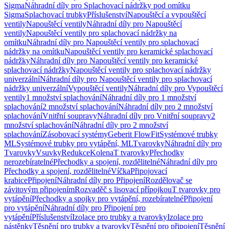
Sigma
Náhradní díly pro Splachovací nádržky pod omítku
Sigma
Splachovací trubky
Příslušenství
Napouštěcí a vypouštěcí
ventily
Napouštěcí ventily
Náhradní díly pro Napouštěcí
ventily
Napouštěcí ventily pro splachovací nádržky na
omítku
Náhradní díly pro Napouštěcí ventily pro splachovací
nádržky na omítku
Napouštěcí ventily pro keramické splachovací
nádržky
Náhradní díly pro Napouštěcí ventily pro keramické
splachovací nádržky
Napouštěcí ventily pro splachovací nádržky
univerzální
Náhradní díly pro Napouštěcí ventily pro splachovací
nádržky univerzální
Vypouštěcí ventily
Náhradní díly pro Vypouštěcí
ventily
1 množství splachování
Náhradní díly pro 1 množství
splachování
2 množství splachování
Náhradní díly pro 2 množství
splachování
Vnitřní soupravy
Náhradní díly pro Vnitřní soupravy
2
množství splachování
Náhradní díly pro 2 množství
splachování
Zásobovací systémy
Geberit FlowFit
Systémové trubky
ML
Systémové trubky pro vytápění, ML
Tvarovky
Náhradní díly pro
Tvarovky
Vsuvky
Redukce
Kolena
T tvarovky
Přechodky
nerozebíratelné
Přechodky a spojení, rozdělitelné
Náhradní díly pro
Přechodky a spojení, rozdělitelné
Víčka
Připojovací
krabice
Připojení
Náhradní díly pro Připojení
Rozdělovač se
závitovým připojením
Rozvaděč s lisovací přípojkou
T tvarovky pro
vytápění
Přechodky a spojky pro vytápění, rozebíratelné
Připojení
pro vytápění
Náhradní díly pro Připojení pro
vytápění
Příslušenství
Izolace pro trubky a tvarovky
Izolace pro
nástěnky
Těsnění pro trubky a tvarovky
Těsnění pro připojení
Těsnění