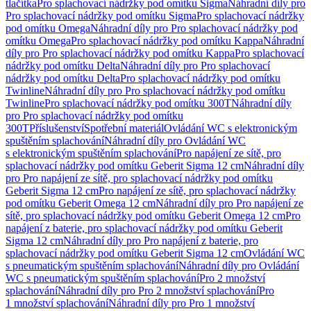
tlačítka
Pro splachovací nádržky pod omítku Sigma
Náhradní díly pro
Pro splachovací nádržky pod omítku Sigma
Pro splachovací nádržky
pod omítku Omega
Náhradní díly pro Pro splachovací nádržky pod
omítku Omega
Pro splachovací nádržky pod omítku Kappa
Náhradní
díly pro Pro splachovací nádržky pod omítku Kappa
Pro splachovací
nádržky pod omítku Delta
Náhradní díly pro Pro splachovací
nádržky pod omítku Delta
Pro splachovací nádržky pod omítku
Twinline
Náhradní díly pro Pro splachovací nádržky pod omítku
Twinline
Pro splachovací nádržky pod omítku 300T
Náhradní díly
pro Pro splachovací nádržky pod omítku
300T
Příslušenství
Spotřební materiál
Ovládání WC s elektronickým
spuštěním splachování
Náhradní díly pro Ovládání WC
s elektronickým spuštěním splachování
Pro napájení ze sítě, pro
splachovací nádržky pod omítku Geberit Sigma 12 cm
Náhradní díly
pro Pro napájení ze sítě, pro splachovací nádržky pod omítku
Geberit Sigma 12 cm
Pro napájení ze sítě, pro splachovací nádržky
pod omítku Geberit Omega 12 cm
Náhradní díly pro Pro napájení ze
sítě, pro splachovací nádržky pod omítku Geberit Omega 12 cm
Pro
napájení z baterie, pro splachovací nádržky pod omítku Geberit
Sigma 12 cm
Náhradní díly pro Pro napájení z baterie, pro
splachovací nádržky pod omítku Geberit Sigma 12 cm
Ovládání WC
s pneumatickým spuštěním splachování
Náhradní díly pro Ovládání
WC s pneumatickým spuštěním splachování
Pro 2 množství
splachování
Náhradní díly pro Pro 2 množství splachování
Pro
1 množství splachování
Náhradní díly pro Pro 1 množství