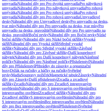
umyvadla
Náhradní díly pro Pro dvojitá umyvadla
Pro nábytková
umyvadla
Náhradní díly pro Pro nábytková umyvadla
Pro rohová
umývátka
Náhradní díly pro Pro rohová umývátka
Pro rohová
umyvadla
Náhradní díly pro Pro rohová umyvadla
Umyvadlové
desky
Náhradní díly pro Umyvadlové desky
Pro umyvadlo na desku,
tvar mísy
Náhradní díly pro Pro umyvadlo na desku, tvar mísy
Pro
umyvadlo na desku, pravoúhlé
Náhradní díly pro Pro umyvadlo na
desku, pravoúhlé
Boční prvky
Náhradní díly pro Boční prvky
Nízké
boční skříňky
Náhradní díly pro Nízké boční skříňky
Vysoká
skříň
Náhradní díly pro Vysoká skříň
Středně vysoké
skříňky
Náhradní díly pro Středně vysoké skříňky
Závěsné
skříňky
Náhradní díly pro Závěsné skříňky
Další koupelnový
nábytek
Náhradní díly pro Další koupelnový nábytek
Nástěnné
poličky
Náhradní díly pro Nástěnné poličky
Příslušenství
Náhradní
díly pro Příslušenství
Přihrádky do zásuvky a organizační
boxy
Držák na ručníky a háčky na ručníky
Světelné
prvky
Madla
Soupravy nožiček
Magnetické tabule
Zásuvky
Náhradní
díly pro Zásuvky
Další příslušenství
Zrcadla a zrcadlové
skříňky
Zrcadlo
Náhradní díly pro Zrcadlo
S integrovaným
osvětlením
Náhradní díly pro S integrovaným osvětlením
Bez
integrovaného osvětlení
Zrcadlové skříňky
Náhradní díly pro
Zrcadlové skříňky
S integrovaným osvětlením
Náhradní díly pro
S integrovaným osvětlením
Bez integrovaného osvětlení
Náhradní
díly pro Bez integrovaného osvětlení
Příslušenství
Světelné
prvky
Madla
Další příslušenství
Zásuvky
Armatury
Umyvadlové