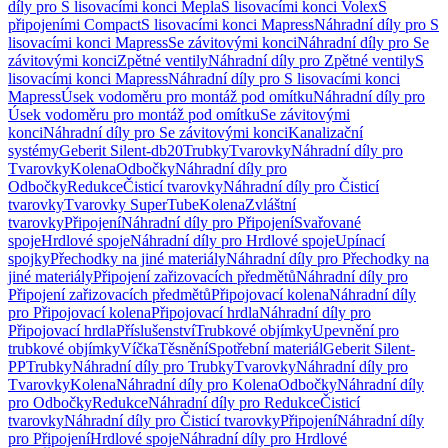
díly pro S lisovacími konci Mepla
S lisovacími konci Volex
S
připojeními Compact
S lisovacími konci Mapress
Náhradní díly pro S
lisovacími konci Mapress
Se závitovými konci
Náhradní díly pro Se
závitovými konci
Zpětné ventily
Náhradní díly pro Zpětné ventily
S
lisovacími konci Mapress
Náhradní díly pro S lisovacími konci
Mapress
Úsek vodoměru pro montáž pod omítku
Náhradní díly pro
Úsek vodoměru pro montáž pod omítku
Se závitovými
konci
Náhradní díly pro Se závitovými konci
Kanalizační
systémy
Geberit Silent-db20
Trubky
Tvarovky
Náhradní díly pro
Tvarovky
Kolena
Odbočky
Náhradní díly pro
Odbočky
Redukce
Čisticí tvarovky
Náhradní díly pro Čisticí
tvarovky
Tvarovky SuperTube
Kolena
Zvláštní
tvarovky
Připojení
Náhradní díly pro Připojení
Svařované
spoje
Hrdlové spoje
Náhradní díly pro Hrdlové spoje
Upínací
spojky
Přechodky na jiné materiály
Náhradní díly pro Přechodky na
jiné materiály
Připojení zařizovacích předmětů
Náhradní díly pro
Připojení zařizovacích předmětů
Připojovací kolena
Náhradní díly
pro Připojovací kolena
Připojovací hrdla
Náhradní díly pro
Připojovací hrdla
Příslušenství
Trubkové objímky
Upevnění pro
trubkové objímky
Víčka
Těsnění
Spotřební materiál
Geberit Silent-
PP
Trubky
Náhradní díly pro Trubky
Tvarovky
Náhradní díly pro
Tvarovky
Kolena
Náhradní díly pro Kolena
Odbočky
Náhradní díly
pro Odbočky
Redukce
Náhradní díly pro Redukce
Čisticí
tvarovky
Náhradní díly pro Čisticí tvarovky
Připojení
Náhradní díly
pro Připojení
Hrdlové spoje
Náhradní díly pro Hrdlové