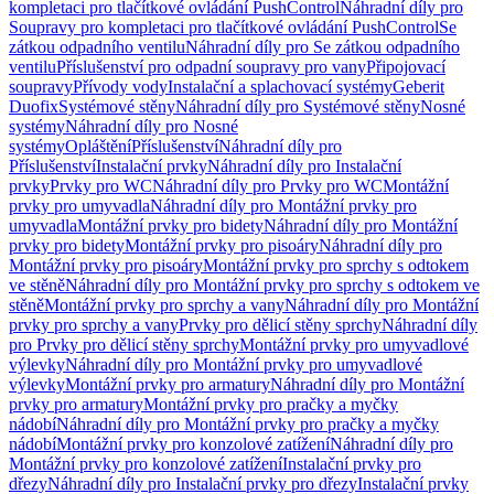
kompletaci pro tlačítkové ovládání PushControl
Náhradní díly pro
Soupravy pro kompletaci pro tlačítkové ovládání PushControl
Se
zátkou odpadního ventilu
Náhradní díly pro Se zátkou odpadního
ventilu
Příslušenství pro odpadní soupravy pro vany
Připojovací
soupravy
Přívody vody
Instalační a splachovací systémy
Geberit
Duofix
Systémové stěny
Náhradní díly pro Systémové stěny
Nosné
systémy
Náhradní díly pro Nosné
systémy
Opláštění
Příslušenství
Náhradní díly pro
Příslušenství
Instalační prvky
Náhradní díly pro Instalační
prvky
Prvky pro WC
Náhradní díly pro Prvky pro WC
Montážní
prvky pro umyvadla
Náhradní díly pro Montážní prvky pro
umyvadla
Montážní prvky pro bidety
Náhradní díly pro Montážní
prvky pro bidety
Montážní prvky pro pisoáry
Náhradní díly pro
Montážní prvky pro pisoáry
Montážní prvky pro sprchy s odtokem
ve stěně
Náhradní díly pro Montážní prvky pro sprchy s odtokem ve
stěně
Montážní prvky pro sprchy a vany
Náhradní díly pro Montážní
prvky pro sprchy a vany
Prvky pro dělicí stěny sprchy
Náhradní díly
pro Prvky pro dělicí stěny sprchy
Montážní prvky pro umyvadlové
výlevky
Náhradní díly pro Montážní prvky pro umyvadlové
výlevky
Montážní prvky pro armatury
Náhradní díly pro Montážní
prvky pro armatury
Montážní prvky pro pračky a myčky
nádobí
Náhradní díly pro Montážní prvky pro pračky a myčky
nádobí
Montážní prvky pro konzolové zatížení
Náhradní díly pro
Montážní prvky pro konzolové zatížení
Instalační prvky pro
dřezy
Náhradní díly pro Instalační prvky pro dřezy
Instalační prvky