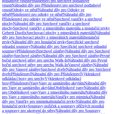
podlahové vpusti
Příslušenství pro sprchové podlahové
vpusti
Náhradní díly pro Příslušenství pro sprchové podlahové
vpusti
Odtoky ve stěně
Náhradní díly pro Odtoky ve
stěně
Příslušenství pro odtoky ve stěně
Náhradní díly pro
Příslušenství pro odtoky ve stěně
Sprchové vaničky a sprchové
plochy
Náhradní díly pro Sprchové vaničky a sprchové
plochy
Sprchové vaničky z minerálního materiálu a instalační prvky
Geberit Duofix
Sprchovací plochy z minerálních materiálů
Náhradní
díly pro Sprchovací plochy z minerálních materiálů
Instalační
prvky
Náhradní díly pro Instalační prvky
Specifické sprchové
odpadní soupravy
Náhradní díly pro Specifické sprchové odpadní
soupravy
Příslušenství
Sprchové zástěny
Náhradní díly pro Sprchové
zástěny
Sprchové zástěny
Náhradní díly pro Sprchové zástěny
Pevné
boční sprchové stěny pro sprchu Walk-In
Náhradní díly pro Pevné
boční sprchové stěny pro sprchu Walk-In
Vanové zástěny
Náhradní
díly pro Vanové zástěny
Sprchové dveře
Náhradní díly pro Sprchové
dveře
Příslušenství
Náhradní díly pro Příslušenství
Výklenkové
odkládací boxy pro sprchy
Výklenkové odkládací
boxy
Příslušenství
Vany
Vany ze sanitárního akrylátu
Náhradní díly
pro Vany ze sanitárního akrylátu
Obdélníkové vany
Náhradní díly
pro Obdélníkové vany
Vany z minerálního materiálu
Náhradní díly
pro Vany z minerálního materiálu
Vaničky pro miminka
Náhradní
díly pro Vaničky pro miminka
Instalační prvky
Náhradní díly pro
Instalační prvky
Soupravy nožiček a soupravy příčných nosníků
a soupravy pro ukotvení do stěny
Náhradní díly pro Soupravy