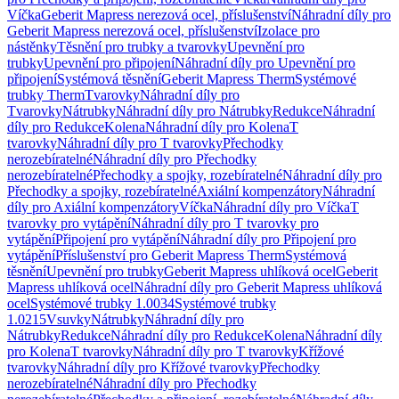
Víčka
Geberit Mapress nerezová ocel, příslušenství
Náhradní díly pro
Geberit Mapress nerezová ocel, příslušenství
Izolace pro
nástěnky
Těsnění pro trubky a tvarovky
Upevnění pro
trubky
Upevnění pro připojení
Náhradní díly pro Upevnění pro
připojení
Systémová těsnění
Geberit Mapress Therm
Systémové
trubky Therm
Tvarovky
Náhradní díly pro
Tvarovky
Nátrubky
Náhradní díly pro Nátrubky
Redukce
Náhradní
díly pro Redukce
Kolena
Náhradní díly pro Kolena
T
tvarovky
Náhradní díly pro T tvarovky
Přechodky
nerozebíratelné
Náhradní díly pro Přechodky
nerozebíratelné
Přechodky a spojky, rozebíratelné
Náhradní díly pro
Přechodky a spojky, rozebíratelné
Axiální kompenzátory
Náhradní
díly pro Axiální kompenzátory
Víčka
Náhradní díly pro Víčka
T
tvarovky pro vytápění
Náhradní díly pro T tvarovky pro
vytápění
Připojení pro vytápění
Náhradní díly pro Připojení pro
vytápění
Příslušenství pro Geberit Mapress Therm
Systémová
těsnění
Upevnění pro trubky
Geberit Mapress uhlíková ocel
Geberit
Mapress uhlíková ocel
Náhradní díly pro Geberit Mapress uhlíková
ocel
Systémové trubky 1.0034
Systémové trubky
1.0215
Vsuvky
Nátrubky
Náhradní díly pro
Nátrubky
Redukce
Náhradní díly pro Redukce
Kolena
Náhradní díly
pro Kolena
T tvarovky
Náhradní díly pro T tvarovky
Křížové
tvarovky
Náhradní díly pro Křížové tvarovky
Přechodky
nerozebíratelné
Náhradní díly pro Přechodky