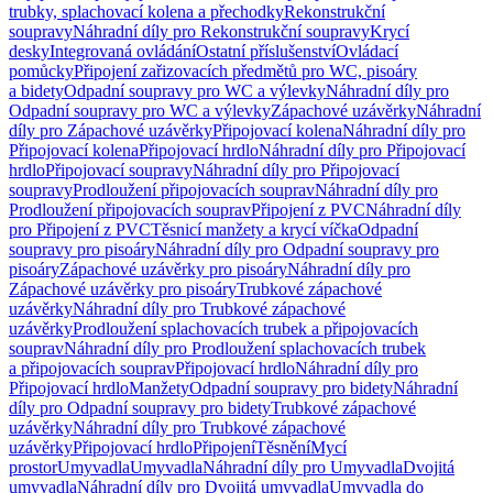
trubky, splachovací kolena a přechodky
Rekonstrukční
soupravy
Náhradní díly pro Rekonstrukční soupravy
Krycí
desky
Integrovaná ovládání
Ostatní příslušenství
Ovládací
pomůcky
Připojení zařizovacích předmětů pro WC, pisoáry
a bidety
Odpadní soupravy pro WC a výlevky
Náhradní díly pro
Odpadní soupravy pro WC a výlevky
Zápachové uzávěrky
Náhradní
díly pro Zápachové uzávěrky
Připojovací kolena
Náhradní díly pro
Připojovací kolena
Připojovací hrdlo
Náhradní díly pro Připojovací
hrdlo
Připojovací soupravy
Náhradní díly pro Připojovací
soupravy
Prodloužení připojovacích souprav
Náhradní díly pro
Prodloužení připojovacích souprav
Připojení z PVC
Náhradní díly
pro Připojení z PVC
Těsnicí manžety a krycí víčka
Odpadní
soupravy pro pisoáry
Náhradní díly pro Odpadní soupravy pro
pisoáry
Zápachové uzávěrky pro pisoáry
Náhradní díly pro
Zápachové uzávěrky pro pisoáry
Trubkové zápachové
uzávěrky
Náhradní díly pro Trubkové zápachové
uzávěrky
Prodloužení splachovacích trubek a připojovacích
souprav
Náhradní díly pro Prodloužení splachovacích trubek
a připojovacích souprav
Připojovací hrdlo
Náhradní díly pro
Připojovací hrdlo
Manžety
Odpadní soupravy pro bidety
Náhradní
díly pro Odpadní soupravy pro bidety
Trubkové zápachové
uzávěrky
Náhradní díly pro Trubkové zápachové
uzávěrky
Připojovací hrdlo
Připojení
Těsnění
Mycí
prostor
Umyvadla
Umyvadla
Náhradní díly pro Umyvadla
Dvojitá
umyvadla
Náhradní díly pro Dvojitá umyvadla
Umyvadla do