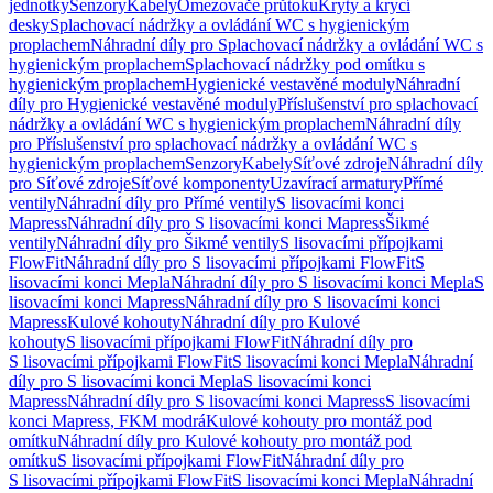
jednotky
Senzory
Kabely
Omezovače průtoku
Kryty a krycí
desky
Splachovací nádržky a ovládání WC s hygienickým
proplachem
Náhradní díly pro Splachovací nádržky a ovládání WC s
hygienickým proplachem
Splachovací nádržky pod omítku s
hygienickým proplachem
Hygienické vestavěné moduly
Náhradní
díly pro Hygienické vestavěné moduly
Příslušenství pro splachovací
nádržky a ovládání WC s hygienickým proplachem
Náhradní díly
pro Příslušenství pro splachovací nádržky a ovládání WC s
hygienickým proplachem
Senzory
Kabely
Síťové zdroje
Náhradní díly
pro Síťové zdroje
Síťové komponenty
Uzavírací armatury
Přímé
ventily
Náhradní díly pro Přímé ventily
S lisovacími konci
Mapress
Náhradní díly pro S lisovacími konci Mapress
Šikmé
ventily
Náhradní díly pro Šikmé ventily
S lisovacími přípojkami
FlowFit
Náhradní díly pro S lisovacími přípojkami FlowFit
S
lisovacími konci Mepla
Náhradní díly pro S lisovacími konci Mepla
S
lisovacími konci Mapress
Náhradní díly pro S lisovacími konci
Mapress
Kulové kohouty
Náhradní díly pro Kulové
kohouty
S lisovacími přípojkami FlowFit
Náhradní díly pro
S lisovacími přípojkami FlowFit
S lisovacími konci Mepla
Náhradní
díly pro S lisovacími konci Mepla
S lisovacími konci
Mapress
Náhradní díly pro S lisovacími konci Mapress
S lisovacími
konci Mapress, FKM modrá
Kulové kohouty pro montáž pod
omítku
Náhradní díly pro Kulové kohouty pro montáž pod
omítku
S lisovacími přípojkami FlowFit
Náhradní díly pro
S lisovacími přípojkami FlowFit
S lisovacími konci Mepla
Náhradní