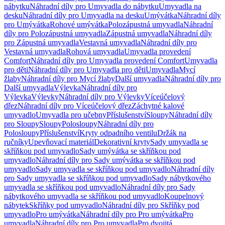
nábytku
Náhradní díly pro Umyvadla do nábytku
Umyvadla na
desku
Náhradní díly pro Umyvadla na desku
Umývátka
Náhradní díly
pro Umývátka
Rohové umývátka
Polozápustná umyvadla
Náhradní
díly pro Polozápustná umyvadla
Zápustná umyvadla
Náhradní díly
pro Zápustná umyvadla
Vestavná umyvadla
Náhradní díly pro
Vestavná umyvadla
Rohová umyvadla
Umyvadla provedení
Comfort
Náhradní díly pro Umyvadla provedení Comfort
Umyvadla
pro děti
Náhradní díly pro Umyvadla pro děti
Umyvadla
Mycí
žlaby
Náhradní díly pro Mycí žlaby
Další umyvadla
Náhradní díly pro
Další umyvadla
Výlevka
Náhradní díly pro
Výlevka
Výlevky
Náhradní díly pro Výlevky
Víceúčelový
dřez
Náhradní díly pro Víceúčelový dřez
Záchytné kalové
umyvadlo
Umyvadla pro učebny
Příslušenství
Sloupy
Náhradní díly
pro Sloupy
Sloupy
Polosloupy
Náhradní díly pro
Polosloupy
Příslušenství
Kryty odpadního ventilu
Držák na
ručníky
Upevňovací materiál
Dekorativní kryty
Sady umyvadla se
skříňkou pod umyvadlo
Sady umývátka se skříňkou pod
umyvadlo
Náhradní díly pro Sady umývátka se skříňkou pod
umyvadlo
Sady umyvadla se skříňkou pod umyvadlo
Náhradní díly
pro Sady umyvadla se skříňkou pod umyvadlo
Sady nábytkového
umyvadla se skříňkou pod umyvadlo
Náhradní díly pro Sady
nábytkového umyvadla se skříňkou pod umyvadlo
Koupelnový
nábytek
Skříňky pod umyvadlo
Náhradní díly pro Skříňky pod
umyvadlo
Pro umývátka
Náhradní díly pro Pro umývátka
Pro
umyvadla
Náhradní díly pro Pro umyvadla
Pro dvojitá