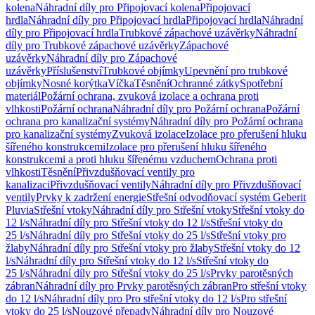
kolena
Náhradní díly pro Připojovací kolena
Připojovací
hrdla
Náhradní díly pro Připojovací hrdla
Připojovací hrdla
Náhradní
díly pro Připojovací hrdla
Trubkové zápachové uzávěrky
Náhradní
díly pro Trubkové zápachové uzávěrky
Zápachové
uzávěrky
Náhradní díly pro Zápachové
uzávěrky
Příslušenství
Trubkové objímky
Upevnění pro trubkové
objímky
Nosné korýtka
Víčka
Těsnění
Ochranné zátky
Spotřební
materiál
Požární ochrana, zvuková izolace a ochrana proti
vlhkosti
Požární ochrana
Náhradní díly pro Požární ochrana
Požární
ochrana pro kanalizační systémy
Náhradní díly pro Požární ochrana
pro kanalizační systémy
Zvuková izolace
Izolace pro přerušení hluku
šířeného konstrukcemi
Izolace pro přerušení hluku šířeného
konstrukcemi a proti hluku šířenému vzduchem
Ochrana proti
vlhkosti
Těsnění
Přivzdušňovací ventily pro
kanalizaci
Přivzdušňovací ventily
Náhradní díly pro Přivzdušňovací
ventily
Prvky k zadržení energie
Střešní odvodňovací systém Geberit
Pluvia
Střešní vtoky
Náhradní díly pro Střešní vtoky
Střešní vtoky do
12 l/s
Náhradní díly pro Střešní vtoky do 12 l/s
Střešní vtoky do
25 l/s
Náhradní díly pro Střešní vtoky do 25 l/s
Střešní vtoky pro
žlaby
Náhradní díly pro Střešní vtoky pro žlaby
Střešní vtoky do 12
l/s
Náhradní díly pro Střešní vtoky do 12 l/s
Střešní vtoky do
25 l/s
Náhradní díly pro Střešní vtoky do 25 l/s
Prvky parotěsných
zábran
Náhradní díly pro Prvky parotěsných zábran
Pro střešní vtoky
do 12 l/s
Náhradní díly pro Pro střešní vtoky do 12 l/s
Pro střešní
vtoky do 25 l/s
Nouzové přepady
Náhradní díly pro Nouzové