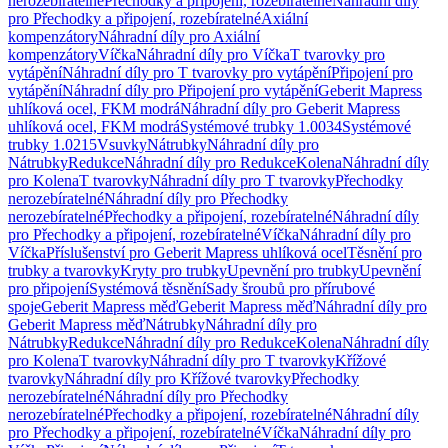
nerozebíratelné
Přechodky a připojení, rozebíratelné
Náhradní díly
pro Přechodky a připojení, rozebíratelné
Axiální
kompenzátory
Náhradní díly pro Axiální
kompenzátory
Víčka
Náhradní díly pro Víčka
T tvarovky pro
vytápění
Náhradní díly pro T tvarovky pro vytápění
Připojení pro
vytápění
Náhradní díly pro Připojení pro vytápění
Geberit Mapress
uhlíková ocel, FKM modrá
Náhradní díly pro Geberit Mapress
uhlíková ocel, FKM modrá
Systémové trubky 1.0034
Systémové
trubky 1.0215
Vsuvky
Nátrubky
Náhradní díly pro
Nátrubky
Redukce
Náhradní díly pro Redukce
Kolena
Náhradní díly
pro Kolena
T tvarovky
Náhradní díly pro T tvarovky
Přechodky
nerozebíratelné
Náhradní díly pro Přechodky
nerozebíratelné
Přechodky a připojení, rozebíratelné
Náhradní díly
pro Přechodky a připojení, rozebíratelné
Víčka
Náhradní díly pro
Víčka
Příslušenství pro Geberit Mapress uhlíková ocel
Těsnění pro
trubky a tvarovky
Kryty pro trubky
Upevnění pro trubky
Upevnění
pro připojení
Systémová těsnění
Sady šroubů pro přírubové
spoje
Geberit Mapress měď
Geberit Mapress měď
Náhradní díly pro
Geberit Mapress měď
Nátrubky
Náhradní díly pro
Nátrubky
Redukce
Náhradní díly pro Redukce
Kolena
Náhradní díly
pro Kolena
T tvarovky
Náhradní díly pro T tvarovky
Křížové
tvarovky
Náhradní díly pro Křížové tvarovky
Přechodky
nerozebíratelné
Náhradní díly pro Přechodky
nerozebíratelné
Přechodky a připojení, rozebíratelné
Náhradní díly
pro Přechodky a připojení, rozebíratelné
Víčka
Náhradní díly pro