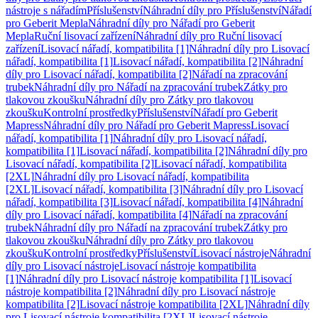
nástroje s nářadím
Příslušenství
Náhradní díly pro Příslušenství
Nářadí
pro Geberit Mepla
Náhradní díly pro Nářadí pro Geberit
Mepla
Ruční lisovací zařízení
Náhradní díly pro Ruční lisovací
zařízení
Lisovací nářadí, kompatibilita [1]
Náhradní díly pro Lisovací
nářadí, kompatibilita [1]
Lisovací nářadí, kompatibilita [2]
Náhradní
díly pro Lisovací nářadí, kompatibilita [2]
Nářadí na zpracování
trubek
Náhradní díly pro Nářadí na zpracování trubek
Zátky pro
tlakovou zkoušku
Náhradní díly pro Zátky pro tlakovou
zkoušku
Kontrolní prostředky
Příslušenství
Nářadí pro Geberit
Mapress
Náhradní díly pro Nářadí pro Geberit Mapress
Lisovací
nářadí, kompatibilita [1]
Náhradní díly pro Lisovací nářadí,
kompatibilita [1]
Lisovací nářadí, kompatibilita [2]
Náhradní díly pro
Lisovací nářadí, kompatibilita [2]
Lisovací nářadí, kompatibilita
[2XL]
Náhradní díly pro Lisovací nářadí, kompatibilita
[2XL]
Lisovací nářadí, kompatibilita [3]
Náhradní díly pro Lisovací
nářadí, kompatibilita [3]
Lisovací nářadí, kompatibilita [4]
Náhradní
díly pro Lisovací nářadí, kompatibilita [4]
Nářadí na zpracování
trubek
Náhradní díly pro Nářadí na zpracování trubek
Zátky pro
tlakovou zkoušku
Náhradní díly pro Zátky pro tlakovou
zkoušku
Kontrolní prostředky
Příslušenství
Lisovací nástroje
Náhradní
díly pro Lisovací nástroje
Lisovací nástroje kompatibilita
[1]
Náhradní díly pro Lisovací nástroje kompatibilita [1]
Lisovací
nástroje kompatibilita [2]
Náhradní díly pro Lisovací nástroje
kompatibilita [2]
Lisovací nástroje kompatibilita [2XL]
Náhradní díly
pro Lisovací nástroje kompatibilita [2XL]
Lisovací nástroje,