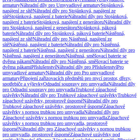
armatury
Náhradní díly pro Umyvadlové armatury
Stojánková,
napájení ze sítě
Náhradní díly pro Stojánková, napájení ze
sítě
Stojánková, napájení z baterie
Náhradní díly pro Stojánková,
napájení z baterie
Stojánková, napájení z generátoru
Náhradní díly
pro Stojánková, napájení z generátoru
Stojánková, páková
baterie
Náhradní díly pro Stojánková, páková baterie
Nástěnná,
napájení ze sítě
Náhradní díly pro Nástěnná, napájení ze
sítě
Nástěnná, napájení z baterie
Náhradní díly pro Nástěnná,
napájení z baterie
Nástěnná, napájení z generátoru
Náhradní díly pro
Nástěnná, napájení z generátoru
Nástěnná, směšovací baterie se
dvěma pákami
Náhradní díly pro Nástěnná, směšovací baterie se
dvěma pákami
Příslušenství
Náhradní díly pro Příslušenství
Pro
umyvadlové armatury
Náhradní díly pro Pro umyvadlové
armatury
Připojení zařizovacích předmětů pro mycí prostor, dřezy,
spotřebiče a výlevky
Odpadní soupravy pro umyvadla
Náhradní díly
pro Odpadní soupravy pro umyvadla
Trubkové zápachové
uzávěrky
Náhradní díly pro Trubkové zápachové uzávěrky
Trubkové
zápachové uzávěrky, prostorově úsporné
Náhradní díly pro
Trubkové zápachové uzávěrky, prostorově úsporné
Zápachové
uzávěrky s nornou trubkou pro umyvadla
Náhradní díly pro
Zápachové uzávěrky s nornou trubkou pro umyvadla
Zápachové
uzávěrky s nornou trubkou pro umyvadla, prostorově
úsporné
Náhradní díly pro Zápachové uzávěrky s nornou trubkou
pro umyvadla, prostorově úsporné
Zápachové uzávěrky pod