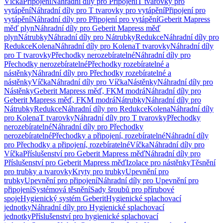
Víčka
Připojení
Náhradní díly pro Připojení
T tvarovky pro
vytápění
Náhradní díly pro T tvarovky pro vytápění
Připojení pro
vytápění
Náhradní díly pro Připojení pro vytápění
Geberit Mapress
měď plyn
Náhradní díly pro Geberit Mapress měď
plyn
Nátrubky
Náhradní díly pro Nátrubky
Redukce
Náhradní díly pro
Redukce
Kolena
Náhradní díly pro Kolena
T tvarovky
Náhradní díly
pro T tvarovky
Přechodky nerozebíratelné
Náhradní díly pro
Přechodky nerozebíratelné
Přechodky rozebíratelné a
nástěnky
Náhradní díly pro Přechodky rozebíratelné a
nástěnky
Víčka
Náhradní díly pro Víčka
Nástěnky
Náhradní díly pro
Nástěnky
Geberit Mapress měď, FKM modrá
Náhradní díly pro
Geberit Mapress měď, FKM modrá
Nátrubky
Náhradní díly pro
Nátrubky
Redukce
Náhradní díly pro Redukce
Kolena
Náhradní díly
pro Kolena
T tvarovky
Náhradní díly pro T tvarovky
Přechodky
nerozebíratelné
Náhradní díly pro Přechodky
nerozebíratelné
Přechodky a připojení, rozebíratelné
Náhradní díly
pro Přechodky a připojení, rozebíratelné
Víčka
Náhradní díly pro
Víčka
Příslušenství pro Geberit Mapress měď
Náhradní díly pro
Příslušenství pro Geberit Mapress měď
Izolace pro nástěnky
Těsnění
pro trubky a tvarovky
Kryty pro trubky
Upevnění pro
trubky
Upevnění pro připojení
Náhradní díly pro Upevnění pro
připojení
Systémová těsnění
Sady šroubů pro přírubové
spoje
Hygienický systém Geberit
Hygienické splachovací
jednotky
Náhradní díly pro Hygienické splachovací
jednotky
Příslušenství pro hygienické splachovací