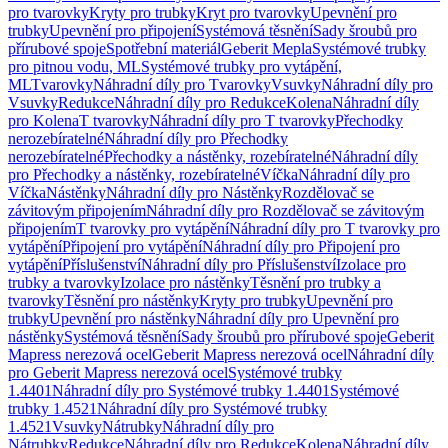
pro tvarovky
Kryty pro trubky
Kryt pro tvarovky
Upevnění pro
trubky
Upevnění pro připojení
Systémová těsnění
Sady šroubů pro
přírubové spoje
Spotřební materiál
Geberit Mepla
Systémové trubky
pro pitnou vodu, ML
Systémové trubky pro vytápění,
ML
Tvarovky
Náhradní díly pro Tvarovky
Vsuvky
Náhradní díly pro
Vsuvky
Redukce
Náhradní díly pro Redukce
Kolena
Náhradní díly
pro Kolena
T tvarovky
Náhradní díly pro T tvarovky
Přechodky
nerozebíratelné
Náhradní díly pro Přechodky
nerozebíratelné
Přechodky a nástěnky, rozebíratelné
Náhradní díly
pro Přechodky a nástěnky, rozebíratelné
Víčka
Náhradní díly pro
Víčka
Nástěnky
Náhradní díly pro Nástěnky
Rozdělovač se
závitovým připojením
Náhradní díly pro Rozdělovač se závitovým
připojením
T tvarovky pro vytápění
Náhradní díly pro T tvarovky pro
vytápění
Připojení pro vytápění
Náhradní díly pro Připojení pro
vytápění
Příslušenství
Náhradní díly pro Příslušenství
Izolace pro
trubky a tvarovky
Izolace pro nástěnky
Těsnění pro trubky a
tvarovky
Těsnění pro nástěnky
Kryty pro trubky
Upevnění pro
trubky
Upevnění pro nástěnky
Náhradní díly pro Upevnění pro
nástěnky
Systémová těsnění
Sady šroubů pro přírubové spoje
Geberit
Mapress nerezová ocel
Geberit Mapress nerezová ocel
Náhradní díly
pro Geberit Mapress nerezová ocel
Systémové trubky
1.4401
Náhradní díly pro Systémové trubky 1.4401
Systémové
trubky 1.4521
Náhradní díly pro Systémové trubky
1.4521
Vsuvky
Nátrubky
Náhradní díly pro
Nátrubky
Redukce
Náhradní díly pro Redukce
Kolena
Náhradní díly