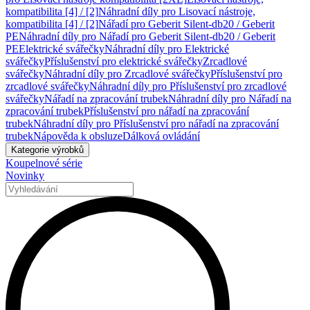
kompatibilita [4] / [2]
Náhradní díly pro Lisovací nástroje,
kompatibilita [4] / [2]
Nářadí pro Geberit Silent-db20 / Geberit
PE
Náhradní díly pro Nářadí pro Geberit Silent-db20 / Geberit
PE
Elektrické svářečky
Náhradní díly pro Elektrické
svářečky
Příslušenství pro elektrické svářečky
Zrcadlové
svářečky
Náhradní díly pro Zrcadlové svářečky
Příslušenství pro
zrcadlové svářečky
Náhradní díly pro Příslušenství pro zrcadlové
svářečky
Nářadí na zpracování trubek
Náhradní díly pro Nářadí na
zpracování trubek
Příslušenství pro nářadí na zpracování
trubek
Náhradní díly pro Příslušenství pro nářadí na zpracování
trubek
Nápověda k obsluze
Dálková ovládání
Kategorie výrobků
Koupelnové série
Novinky