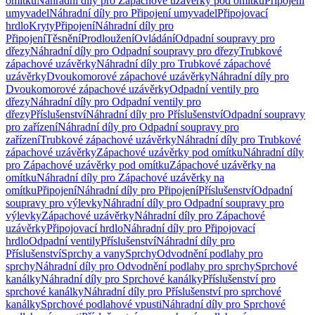
omítku
Náhradní díly pro Zápachové uzávěrky pod omítku
Připojení
umyvadel
Náhradní díly pro Připojení umyvadel
Připojovací
hrdlo
Kryty
Připojení
Náhradní díly pro
Připojení
Těsnění
Prodloužení
Ovládání
Odpadní soupravy pro
dřezy
Náhradní díly pro Odpadní soupravy pro dřezy
Trubkové
zápachové uzávěrky
Náhradní díly pro Trubkové zápachové
uzávěrky
Dvoukomorové zápachové uzávěrky
Náhradní díly pro
Dvoukomorové zápachové uzávěrky
Odpadní ventily pro
dřezy
Náhradní díly pro Odpadní ventily pro
dřezy
Příslušenství
Náhradní díly pro Příslušenství
Odpadní soupravy
pro zařízení
Náhradní díly pro Odpadní soupravy pro
zařízení
Trubkové zápachové uzávěrky
Náhradní díly pro Trubkové
zápachové uzávěrky
Zápachové uzávěrky pod omítku
Náhradní díly
pro Zápachové uzávěrky pod omítku
Zápachové uzávěrky na
omítku
Náhradní díly pro Zápachové uzávěrky na
omítku
Připojení
Náhradní díly pro Připojení
Příslušenství
Odpadní
soupravy pro výlevky
Náhradní díly pro Odpadní soupravy pro
výlevky
Zápachové uzávěrky
Náhradní díly pro Zápachové
uzávěrky
Připojovací hrdlo
Náhradní díly pro Připojovací
hrdlo
Odpadní ventily
Příslušenství
Náhradní díly pro
Příslušenství
Sprchy a vany
Sprchy
Odvodnění podlahy pro
sprchy
Náhradní díly pro Odvodnění podlahy pro sprchy
Sprchové
kanálky
Náhradní díly pro Sprchové kanálky
Příslušenství pro
sprchové kanálky
Náhradní díly pro Příslušenství pro sprchové
kanálky
Sprchové podlahové vpusti
Náhradní díly pro Sprchové