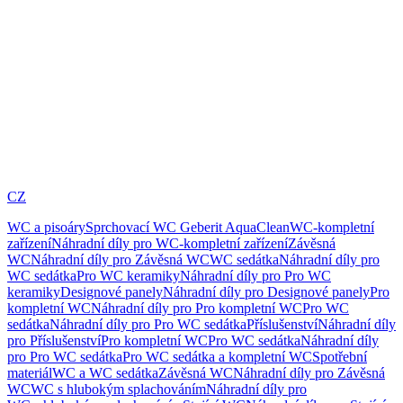
CZ
WC a pisoáry
Sprchovací WC Geberit AquaClean
WC-kompletní
zařízení
Náhradní díly pro WC-kompletní zařízení
Závěsná
WC
Náhradní díly pro Závěsná WC
WC sedátka
Náhradní díly pro
WC sedátka
Pro WC keramiky
Náhradní díly pro Pro WC
keramiky
Designové panely
Náhradní díly pro Designové panely
Pro
kompletní WC
Náhradní díly pro Pro kompletní WC
Pro WC
sedátka
Náhradní díly pro Pro WC sedátka
Příslušenství
Náhradní díly
pro Příslušenství
Pro kompletní WC
Pro WC sedátka
Náhradní díly
pro Pro WC sedátka
Pro WC sedátka a kompletní WC
Spotřební
materiál
WC a WC sedátka
Závěsná WC
Náhradní díly pro Závěsná
WC
WC s hlubokým splachováním
Náhradní díly pro