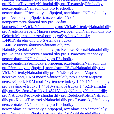
pro Kolena
T tvarovky
Náhradní díly pro T tvarovky
Přechodky
nerozebíratelné
Náhradní díly pro Přechodky
nerozebíratelné
Přechodky a připojení, rozebíratelné
Náhradní díly
pro Přechodky a připojení, rozebíratelné
Axiální
kompenzátory
Náhradní díly pro Axiální
kompenzátory
Víčka
Náhradní díly pro Víčka
Nástěnky
Náhradní díly
pro Nástěnky
Geberit Mapress nerezová ocel, plyn
Náhradní díly pro
Geberit Mapress nerezová ocel, plyn
Systémové trubky
1.4401
Náhradní díly pro Systémové trubky
1.4401
Vsuvky
Nátrubky
Náhradní díly pro
Nátrubky
Redukce
Náhradní díly pro Redukce
Kolena
Náhradní díly
pro Kolena
T tvarovky
Náhradní díly pro T tvarovky
Přechodky
nerozebíratelné
Náhradní díly pro Přechodky
nerozebíratelné
Přechodky a připojení, rozebíratelné
Náhradní díly
pro Přechodky a připojení, rozebíratelné
Víčka
Náhradní díly pro
Víčka
Nástěnky
Náhradní díly pro Nástěnky
Geberit Mapress
nerezová ocel, FKM modrá
Náhradní díly pro Geberit Mapress
nerezová ocel, FKM modrá
Systémové trubky 1.4401
Náhradní díly
pro Systémové trubky 1.4401
Systémové trubky 1.4521
Náhradní
díly pro Systémové trubky 1.4521
Vsuvky
Nátrubky
Náhradní díly
pro Nátrubky
Redukce
Náhradní díly pro Redukce
Kolena
Náhradní
díly pro Kolena
T tvarovky
Náhradní díly pro T tvarovky
Přechodky
nerozebíratelné
Náhradní díly pro Přechodky
nerozebíratelné
Přechodky a připojení, rozebíratelné
Náhradní díly
pro Přechodky a připojení, rozebíratelné
Víčka
Náhradní díly pro