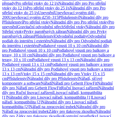
přepady
Pro střešní vtoky do 12 l/s
Náhradní díly pro Pro střešní
vtoky do 12 l/s
Pro střešní vtoky do 25 l/s
Náhradní díly pro Pro
střešní vtoky do 25 l/s
Upevnění
Upevňovací systém d40–
200
Upevňovací systém d250–315
Příslušenství
Náhradní díly pro
Příslušenství
Pro střešní vtoky
Náhradní díly pro Pro střešní vtoky
Pro
upevnění
Gravitační odvodnění střech
Střešní vtoky
Náhradní díly pro
Střešní vtoky
Prvky parotěsných zábran
Náhradní díly pro Prvky
parotěsných zábran
Příslušenství
Odvodnění podlahy
Odvodnění
podlah do interiéru i exteriéru
Náhradní díly pro Odvodnění podlah
do interiéru i exteriéru
Podlahové vpusti 10 x 10 cm
Náhradní díly
pro Podlahové vpusti 10 x 10 cm
Podlahové vpusti pro balkony a
terasy, 10 x 10 cm
Náhradní díly pro Podlahové vpusti pro balkony a
terasy, 10 x 10 cm
Podlahové vpusti 13 x 13 cm
Náhradní díly pro
Podlahové vpusti 13 x 13 cm
Podlahové vpusti pro balkony a terasy
13 x 13 cm
Náhradní díly pro Podlahové vpusti pro balkony a terasy
13 x 13 cm
Vtoky 15 x 15 cm
Náhradní díly pro Vtoky 15 x 15
cm
Příslušenství
Náhradní díly pro Příslušenství
Nářadí, síťové
komponenty a software
Nářadí
Nářadí pro Geberit FlowFit
Náhradní
díly pro Nářadí pro Geberit FlowFit
Ruční lisovací zařízení
Náhradní
díly pro Ruční lisovací zařízení
Lisovací nářadí, kompatibilita
[1]
Náhradní díly pro Lisovací nářadí, kompatibilita [1]
Lisovací
nářadí, kompatibilita [2]
Náhradní díly pro Lisovací nářadí,
kompatibilita [2]
Nářadí na zpracování trubek
Náhradní díly pro
Nářadí na zpracování trubek
Zátky pro tlakovou zkoušku
Náhradní
díly pro Zátky pro tlakovou zkoušku
Kontrolní prostředky
Lisovací