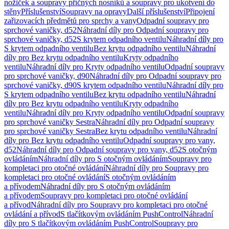
nožiček a soupravy příčných nosníků a soupravy pro ukotvení do
stěny
Příslušenství
Soupravy na opravy
Další příslušenství
Připojení
zařizovacích předmětů pro sprchy a vany
Odpadní soupravy pro
sprchové vaničky, d52
Náhradní díly pro Odpadní soupravy pro
sprchové vaničky, d52
S krytem odpadního ventilu
Náhradní díly pro
S krytem odpadního ventilu
Bez krytu odpadního ventilu
Náhradní
díly pro Bez krytu odpadního ventilu
Kryty odpadního
ventilu
Náhradní díly pro Kryty odpadního ventilu
Odpadní soupravy
pro sprchové vaničky, d90
Náhradní díly pro Odpadní soupravy pro
sprchové vaničky, d90
S krytem odpadního ventilu
Náhradní díly pro
S krytem odpadního ventilu
Bez krytu odpadního ventilu
Náhradní
díly pro Bez krytu odpadního ventilu
Kryty odpadního
ventilu
Náhradní díly pro Kryty odpadního ventilu
Odpadní soupravy
pro sprchové vaničky Sestra
Náhradní díly pro Odpadní soupravy
pro sprchové vaničky Sestra
Bez krytu odpadního ventilu
Náhradní
díly pro Bez krytu odpadního ventilu
Odpadní soupravy pro vany,
d52
Náhradní díly pro Odpadní soupravy pro vany, d52
S otočným
ovládáním
Náhradní díly pro S otočným ovládáním
Soupravy pro
kompletaci pro otočné ovládání
Náhradní díly pro Soupravy pro
kompletaci pro otočné ovládání
S otočným ovládáním
a přívodem
Náhradní díly pro S otočným ovládáním
a přívodem
Soupravy pro kompletaci pro otočné ovládání
a přívod
Náhradní díly pro Soupravy pro kompletaci pro otočné
ovládání a přívod
S tlačítkovým ovládáním PushControl
Náhradní
díly pro S tlačítkovým ovládáním PushControl
Soupravy pro