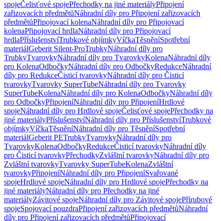
spoje
Čelisťové spoje
Přechodky na jiné materiály
Připojení
zařizovacích předmětů
Náhradní díly pro Připojení zařizovacích
předmětů
Připojovací kolena
Náhradní díly pro Připojovací
kolena
Připojovací hrdla
Náhradní díly pro Připojovací
hrdla
Příslušenství
Trubkové objímky
Víčka
Těsnění
Spotřební
materiál
Geberit Silent-Pro
Trubky
Náhradní díly pro
Trubky
Tvarovky
Náhradní díly pro Tvarovky
Kolena
Náhradní díly
pro Kolena
Odbočky
Náhradní díly pro Odbočky
Redukce
Náhradní
díly pro Redukce
Čisticí tvarovky
Náhradní díly pro Čisticí
tvarovky
Tvarovky SuperTube
Náhradní díly pro Tvarovky
SuperTube
Kolena
Náhradní díly pro Kolena
Odbočky
Náhradní díly
pro Odbočky
Připojení
Náhradní díly pro Připojení
Hrdlové
spoje
Náhradní díly pro Hrdlové spoje
Čelisťové spoje
Přechodky na
jiné materiály
Příslušenství
Náhradní díly pro Příslušenství
Trubkové
objímky
Víčka
Těsnění
Náhradní díly pro Těsnění
Spotřební
materiál
Geberit PE
Trubky
Tvarovky
Náhradní díly pro
Tvarovky
Kolena
Odbočky
Redukce
Čisticí tvarovky
Náhradní díly
pro Čisticí tvarovky
Přechodky
Zvláštní tvarovky
Náhradní díly pro
Zvláštní tvarovky
Tvarovky SuperTube
Kolena
Zvláštní
tvarovky
Připojení
Náhradní díly pro Připojení
Svařované
spoje
Hrdlové spoje
Náhradní díly pro Hrdlové spoje
Přechodky na
jiné materiály
Náhradní díly pro Přechodky na jiné
materiály
Závitové spoje
Náhradní díly pro Závitové spoje
Přírubové
spoje
Spojovací pouzdra
Připojení zařizovacích předmětů
Náhradní
díly pro Připojení zařizovacích předmětů
Připojovací