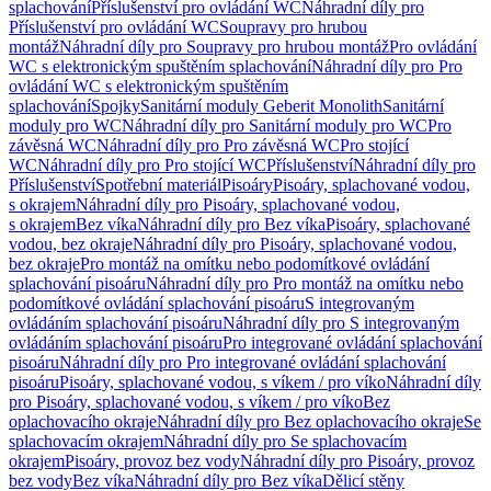
splachování
Příslušenství pro ovládání WC
Náhradní díly pro
Příslušenství pro ovládání WC
Soupravy pro hrubou
montáž
Náhradní díly pro Soupravy pro hrubou montáž
Pro ovládání
WC s elektronickým spuštěním splachování
Náhradní díly pro Pro
ovládání WC s elektronickým spuštěním
splachování
Spojky
Sanitární moduly Geberit Monolith
Sanitární
moduly pro WC
Náhradní díly pro Sanitární moduly pro WC
Pro
závěsná WC
Náhradní díly pro Pro závěsná WC
Pro stojící
WC
Náhradní díly pro Pro stojící WC
Příslušenství
Náhradní díly pro
Příslušenství
Spotřební materiál
Pisoáry
Pisoáry, splachované vodou,
s okrajem
Náhradní díly pro Pisoáry, splachované vodou,
s okrajem
Bez víka
Náhradní díly pro Bez víka
Pisoáry, splachované
vodou, bez okraje
Náhradní díly pro Pisoáry, splachované vodou,
bez okraje
Pro montáž na omítku nebo podomítkové ovládání
splachování pisoáru
Náhradní díly pro Pro montáž na omítku nebo
podomítkové ovládání splachování pisoáru
S integrovaným
ovládáním splachování pisoáru
Náhradní díly pro S integrovaným
ovládáním splachování pisoáru
Pro integrované ovládání splachování
pisoáru
Náhradní díly pro Pro integrované ovládání splachování
pisoáru
Pisoáry, splachované vodou, s víkem / pro víko
Náhradní díly
pro Pisoáry, splachované vodou, s víkem / pro víko
Bez
oplachovacího okraje
Náhradní díly pro Bez oplachovacího okraje
Se
splachovacím okrajem
Náhradní díly pro Se splachovacím
okrajem
Pisoáry, provoz bez vody
Náhradní díly pro Pisoáry, provoz
bez vody
Bez víka
Náhradní díly pro Bez víka
Dělicí stěny