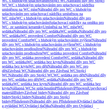
WC s hlubokým splachováním
Stojící WC
Náhradní díly pro Stojící
WC
WC s hlubokým splachováním pro splachovací nádržku
umístěnou na WC míse
Náhradní díly pro WC s hlubokým
splachováním pro splachovací nádržku umístěnou na
WC míse
WC s hlubokým splachováním
Náhradní díly pro
WC s hlubokým splachováním
Splachovací nádržky na omítku pro
WC, ze sanitární keramiky
Umístěná na WC míse
WC
sedátka
Náhradní díly pro WC sedátka
WC sedátka
Náhradní díly pro
WC sedátka
WC provedení Comfort
Náhradní díly pro WC
provedení Comfort
WC s hlubokým splachováním zvýšené
Náhradní
díly pro WC s hlubokým splachováním zvýšené
WC s hlubokým
splachováním prodloužené
Náhradní díly pro WC s hlubokým
splachováním prodloužené
WC sedátka provedení Comfort
Náhradní
díly pro WC sedátka provedení Comfort
WC sedátka
Náhradní díly
pro WC sedátka
WC sedátka bez krytu
Náhradní díly pro WC
sedátka bez krytu
WC pro děti
Náhradní díly pro WC pro
děti
Závěsná WC
Náhradní díly pro Závěsná WC
Stojící
WC
Náhradní díly pro Stojící WC
WC sedátka pro děti
Náhradní díly
pro WC sedátka pro děti
WC sedátka
Náhradní díly pro WC
sedátka
WC sedátka bez krytu
Náhradní díly pro WC sedátka bez
krytu
Nášlapná WC
Se spláchnutím
Příslušenství
Připojení
Upevňovací
materiál
Bidety
Závěsné bidety
Náhradní díly pro Závěsné
bidety
Stojící bidety
Náhradní díly pro Stojící
bidety
Příslušenství
Náhradní díly pro Příslušenství
Ovládací tlačítka
a ovládání WC
Ovládací tlačítka
Náhradní díly pro Ovládací