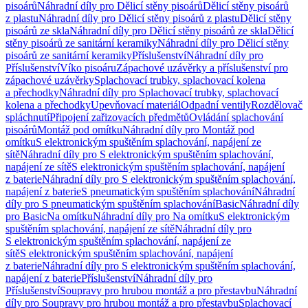
pisoárů
Náhradní díly pro Dělicí stěny pisoárů
Dělicí stěny pisoárů
z plastu
Náhradní díly pro Dělicí stěny pisoárů z plastu
Dělicí stěny
pisoárů ze skla
Náhradní díly pro Dělicí stěny pisoárů ze skla
Dělicí
stěny pisoárů ze sanitární keramiky
Náhradní díly pro Dělicí stěny
pisoárů ze sanitární keramiky
Příslušenství
Náhradní díly pro
Příslušenství
Víko pisoáru
Zápachové uzávěrky a příslušenství pro
zápachové uzávěrky
Splachovací trubky, splachovací kolena
a přechodky
Náhradní díly pro Splachovací trubky, splachovací
kolena a přechodky
Upevňovací materiál
Odpadní ventily
Rozdělovač
spláchnutí
Připojení zařizovacích předmětů
Ovládání splachování
pisoárů
Montáž pod omítku
Náhradní díly pro Montáž pod
omítku
S elektronickým spuštěním splachování, napájení ze
sítě
Náhradní díly pro S elektronickým spuštěním splachování,
napájení ze sítě
S elektronickým spuštěním splachování, napájení
z baterie
Náhradní díly pro S elektronickým spuštěním splachování,
napájení z baterie
S pneumatickým spuštěním splachování
Náhradní
díly pro S pneumatickým spuštěním splachování
Basic
Náhradní díly
pro Basic
Na omítku
Náhradní díly pro Na omítku
S elektronickým
spuštěním splachování, napájení ze sítě
Náhradní díly pro
S elektronickým spuštěním splachování, napájení ze
sítě
S elektronickým spuštěním splachování, napájení
z baterie
Náhradní díly pro S elektronickým spuštěním splachování,
napájení z baterie
Příslušenství
Náhradní díly pro
Příslušenství
Soupravy pro hrubou montáž a pro přestavbu
Náhradní
díly pro Soupravy pro hrubou montáž a pro přestavbu
Splachovací