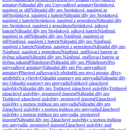
armatury
Náhradní díly pro Umyvadlové armatury
Stojánková,
napájení ze sítě
Náhradní díly pro Stojánková, napájení ze
sítě
Stojánková, napájení z baterie
Náhradní díly pro Stojánková,
napájení z baterie
Stojánková, napájení z generátoru
Náhradní díly
pro Stojánková, napájení z generátoru
Stojánková, páková
baterie
Náhradní díly pro Stojánková, páková baterie
Nástěnná,
napájení ze sítě
Náhradní díly pro Nástěnná, napájení ze
sítě
Nástěnná, napájení z baterie
Náhradní díly pro Nástěnná,
napájení z baterie
Nástěnná, napájení z generátoru
Náhradní díly pro
Nástěnná, napájení z generátoru
Nástěnná, směšovací baterie se
dvěma pákami
Náhradní díly pro Nástěnná, směšovací baterie se
dvěma pákami
Příslušenství
Náhradní díly pro Příslušenství
Pro
umyvadlové armatury
Náhradní díly pro Pro umyvadlové
armatury
Připojení zařizovacích předmětů pro mycí prostor, dřezy,
spotřebiče a výlevky
Odpadní soupravy pro umyvadla
Náhradní díly
pro Odpadní soupravy pro umyvadla
Trubkové zápachové
uzávěrky
Náhradní díly pro Trubkové zápachové uzávěrky
Trubkové
zápachové uzávěrky, prostorově úsporné
Náhradní díly pro
Trubkové zápachové uzávěrky, prostorově úsporné
Zápachové
uzávěrky s nornou trubkou pro umyvadla
Náhradní díly pro
Zápachové uzávěrky s nornou trubkou pro umyvadla
Zápachové
uzávěrky s nornou trubkou pro umyvadla, prostorově
úsporné
Náhradní díly pro Zápachové uzávěrky s nornou trubkou
pro umyvadla, prostorově úsporné
Zápachové uzávěrky pod