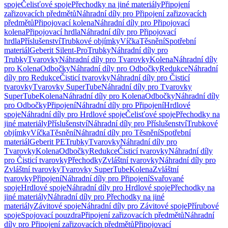
spoje
Čelisťové spoje
Přechodky na jiné materiály
Připojení
zařizovacích předmětů
Náhradní díly pro Připojení zařizovacích
předmětů
Připojovací kolena
Náhradní díly pro Připojovací
kolena
Připojovací hrdla
Náhradní díly pro Připojovací
hrdla
Příslušenství
Trubkové objímky
Víčka
Těsnění
Spotřební
materiál
Geberit Silent-Pro
Trubky
Náhradní díly pro
Trubky
Tvarovky
Náhradní díly pro Tvarovky
Kolena
Náhradní díly
pro Kolena
Odbočky
Náhradní díly pro Odbočky
Redukce
Náhradní
díly pro Redukce
Čisticí tvarovky
Náhradní díly pro Čisticí
tvarovky
Tvarovky SuperTube
Náhradní díly pro Tvarovky
SuperTube
Kolena
Náhradní díly pro Kolena
Odbočky
Náhradní díly
pro Odbočky
Připojení
Náhradní díly pro Připojení
Hrdlové
spoje
Náhradní díly pro Hrdlové spoje
Čelisťové spoje
Přechodky na
jiné materiály
Příslušenství
Náhradní díly pro Příslušenství
Trubkové
objímky
Víčka
Těsnění
Náhradní díly pro Těsnění
Spotřební
materiál
Geberit PE
Trubky
Tvarovky
Náhradní díly pro
Tvarovky
Kolena
Odbočky
Redukce
Čisticí tvarovky
Náhradní díly
pro Čisticí tvarovky
Přechodky
Zvláštní tvarovky
Náhradní díly pro
Zvláštní tvarovky
Tvarovky SuperTube
Kolena
Zvláštní
tvarovky
Připojení
Náhradní díly pro Připojení
Svařované
spoje
Hrdlové spoje
Náhradní díly pro Hrdlové spoje
Přechodky na
jiné materiály
Náhradní díly pro Přechodky na jiné
materiály
Závitové spoje
Náhradní díly pro Závitové spoje
Přírubové
spoje
Spojovací pouzdra
Připojení zařizovacích předmětů
Náhradní
díly pro Připojení zařizovacích předmětů
Připojovací