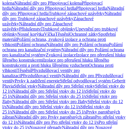
kolena
Náhradní díly pro Připojovací kolena
Připojovací
hrdla
Náhradní díly pro Připojovací hrdla
Připojovací hrdla
Náhradní
díly pro Připojovací hrdla
Trubkové zápachové uzávěrky
Náhradní
díly pro Trubkové zápachové uzávěrky
Zápachové
uzávěrky
Náhradní díly pro Zápachové
uzávěrky
Příslušenství
Trubkové objímky
Upevnění pro trubkové
objímky
Nosné korýtka
Víčka
Těsnění
Ochranné zátky
Spotřební
materiál
Požární ochrana, zvuková izolace a ochrana proti
vlhkosti
Požární ochrana
Náhradní díly pro Požární ochrana
Požární
ochrana pro kanalizační systémy
Náhradní díly pro Požární ochrana
pro kanalizační systémy
Zvuková izolace
Izolace pro přerušení hluku
šířeného konstrukcemi
Izolace pro přerušení hluku šířeného
konstrukcemi a proti hluku šířenému vzduchem
Ochrana proti
vlhkosti
Těsnění
Přivzdušňovací ventily pro
kanalizaci
Přivzdušňovací ventily
Náhradní díly pro Přivzdušňovací
ventily
Prvky k zadržení energie
Střešní odvodňovací systém Geberit
Pluvia
Střešní vtoky
Náhradní díly pro Střešní vtoky
Střešní vtoky do
12 l/s
Náhradní díly pro Střešní vtoky do 12 l/s
Střešní vtoky do
25 l/s
Náhradní díly pro Střešní vtoky do 25 l/s
Střešní vtoky pro
žlaby
Náhradní díly pro Střešní vtoky pro žlaby
Střešní vtoky do 12
l/s
Náhradní díly pro Střešní vtoky do 12 l/s
Střešní vtoky do
25 l/s
Náhradní díly pro Střešní vtoky do 25 l/s
Prvky parotěsných
zábran
Náhradní díly pro Prvky parotěsných zábran
Pro střešní vtoky
do 12 l/s
Náhradní díly pro Pro střešní vtoky do 12 l/s
Pro střešní
vtoky do 25 l/s
Nouzové přepady
Náhradní díly pro Nouzové