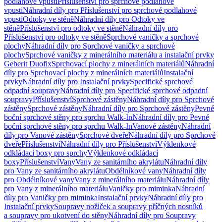
podlahové vpusti
Příslušenství pro sprchové podlahové
vpusti
Náhradní díly pro Příslušenství pro sprchové podlahové
vpusti
Odtoky ve stěně
Náhradní díly pro Odtoky ve
stěně
Příslušenství pro odtoky ve stěně
Náhradní díly pro
Příslušenství pro odtoky ve stěně
Sprchové vaničky a sprchové
plochy
Náhradní díly pro Sprchové vaničky a sprchové
plochy
Sprchové vaničky z minerálního materiálu a instalační prvky
Geberit Duofix
Sprchovací plochy z minerálních materiálů
Náhradní
díly pro Sprchovací plochy z minerálních materiálů
Instalační
prvky
Náhradní díly pro Instalační prvky
Specifické sprchové
odpadní soupravy
Náhradní díly pro Specifické sprchové odpadní
soupravy
Příslušenství
Sprchové zástěny
Náhradní díly pro Sprchové
zástěny
Sprchové zástěny
Náhradní díly pro Sprchové zástěny
Pevné
boční sprchové stěny pro sprchu Walk-In
Náhradní díly pro Pevné
boční sprchové stěny pro sprchu Walk-In
Vanové zástěny
Náhradní
díly pro Vanové zástěny
Sprchové dveře
Náhradní díly pro Sprchové
dveře
Příslušenství
Náhradní díly pro Příslušenství
Výklenkové
odkládací boxy pro sprchy
Výklenkové odkládací
boxy
Příslušenství
Vany
Vany ze sanitárního akrylátu
Náhradní díly
pro Vany ze sanitárního akrylátu
Obdélníkové vany
Náhradní díly
pro Obdélníkové vany
Vany z minerálního materiálu
Náhradní díly
pro Vany z minerálního materiálu
Vaničky pro miminka
Náhradní
díly pro Vaničky pro miminka
Instalační prvky
Náhradní díly pro
Instalační prvky
Soupravy nožiček a soupravy příčných nosníků
a soupravy pro ukotvení do stěny
Náhradní díly pro Soupravy