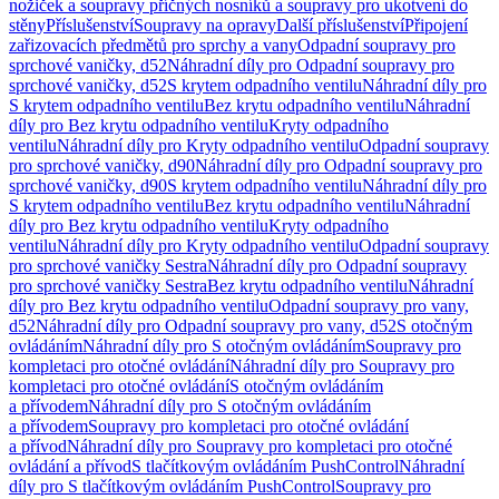
nožiček a soupravy příčných nosníků a soupravy pro ukotvení do
stěny
Příslušenství
Soupravy na opravy
Další příslušenství
Připojení
zařizovacích předmětů pro sprchy a vany
Odpadní soupravy pro
sprchové vaničky, d52
Náhradní díly pro Odpadní soupravy pro
sprchové vaničky, d52
S krytem odpadního ventilu
Náhradní díly pro
S krytem odpadního ventilu
Bez krytu odpadního ventilu
Náhradní
díly pro Bez krytu odpadního ventilu
Kryty odpadního
ventilu
Náhradní díly pro Kryty odpadního ventilu
Odpadní soupravy
pro sprchové vaničky, d90
Náhradní díly pro Odpadní soupravy pro
sprchové vaničky, d90
S krytem odpadního ventilu
Náhradní díly pro
S krytem odpadního ventilu
Bez krytu odpadního ventilu
Náhradní
díly pro Bez krytu odpadního ventilu
Kryty odpadního
ventilu
Náhradní díly pro Kryty odpadního ventilu
Odpadní soupravy
pro sprchové vaničky Sestra
Náhradní díly pro Odpadní soupravy
pro sprchové vaničky Sestra
Bez krytu odpadního ventilu
Náhradní
díly pro Bez krytu odpadního ventilu
Odpadní soupravy pro vany,
d52
Náhradní díly pro Odpadní soupravy pro vany, d52
S otočným
ovládáním
Náhradní díly pro S otočným ovládáním
Soupravy pro
kompletaci pro otočné ovládání
Náhradní díly pro Soupravy pro
kompletaci pro otočné ovládání
S otočným ovládáním
a přívodem
Náhradní díly pro S otočným ovládáním
a přívodem
Soupravy pro kompletaci pro otočné ovládání
a přívod
Náhradní díly pro Soupravy pro kompletaci pro otočné
ovládání a přívod
S tlačítkovým ovládáním PushControl
Náhradní
díly pro S tlačítkovým ovládáním PushControl
Soupravy pro