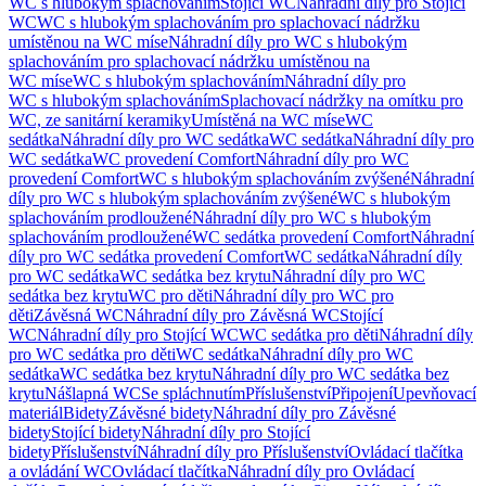
WC s hlubokým splachováním
Stojící WC
Náhradní díly pro Stojící
WC
WC s hlubokým splachováním pro splachovací nádržku
umístěnou na WC míse
Náhradní díly pro WC s hlubokým
splachováním pro splachovací nádržku umístěnou na
WC míse
WC s hlubokým splachováním
Náhradní díly pro
WC s hlubokým splachováním
Splachovací nádržky na omítku pro
WC, ze sanitární keramiky
Umístěná na WC míse
WC
sedátka
Náhradní díly pro WC sedátka
WC sedátka
Náhradní díly pro
WC sedátka
WC provedení Comfort
Náhradní díly pro WC
provedení Comfort
WC s hlubokým splachováním zvýšené
Náhradní
díly pro WC s hlubokým splachováním zvýšené
WC s hlubokým
splachováním prodloužené
Náhradní díly pro WC s hlubokým
splachováním prodloužené
WC sedátka provedení Comfort
Náhradní
díly pro WC sedátka provedení Comfort
WC sedátka
Náhradní díly
pro WC sedátka
WC sedátka bez krytu
Náhradní díly pro WC
sedátka bez krytu
WC pro děti
Náhradní díly pro WC pro
děti
Závěsná WC
Náhradní díly pro Závěsná WC
Stojící
WC
Náhradní díly pro Stojící WC
WC sedátka pro děti
Náhradní díly
pro WC sedátka pro děti
WC sedátka
Náhradní díly pro WC
sedátka
WC sedátka bez krytu
Náhradní díly pro WC sedátka bez
krytu
Nášlapná WC
Se spláchnutím
Příslušenství
Připojení
Upevňovací
materiál
Bidety
Závěsné bidety
Náhradní díly pro Závěsné
bidety
Stojící bidety
Náhradní díly pro Stojící
bidety
Příslušenství
Náhradní díly pro Příslušenství
Ovládací tlačítka
a ovládání WC
Ovládací tlačítka
Náhradní díly pro Ovládací