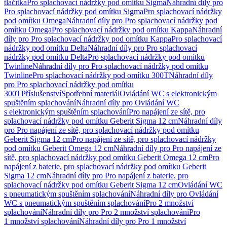
tlačítka
Pro splachovací nádržky pod omítku Sigma
Náhradní díly pro
Pro splachovací nádržky pod omítku Sigma
Pro splachovací nádržky
pod omítku Omega
Náhradní díly pro Pro splachovací nádržky pod
omítku Omega
Pro splachovací nádržky pod omítku Kappa
Náhradní
díly pro Pro splachovací nádržky pod omítku Kappa
Pro splachovací
nádržky pod omítku Delta
Náhradní díly pro Pro splachovací
nádržky pod omítku Delta
Pro splachovací nádržky pod omítku
Twinline
Náhradní díly pro Pro splachovací nádržky pod omítku
Twinline
Pro splachovací nádržky pod omítku 300T
Náhradní díly
pro Pro splachovací nádržky pod omítku
300T
Příslušenství
Spotřební materiál
Ovládání WC s elektronickým
spuštěním splachování
Náhradní díly pro Ovládání WC
s elektronickým spuštěním splachování
Pro napájení ze sítě, pro
splachovací nádržky pod omítku Geberit Sigma 12 cm
Náhradní díly
pro Pro napájení ze sítě, pro splachovací nádržky pod omítku
Geberit Sigma 12 cm
Pro napájení ze sítě, pro splachovací nádržky
pod omítku Geberit Omega 12 cm
Náhradní díly pro Pro napájení ze
sítě, pro splachovací nádržky pod omítku Geberit Omega 12 cm
Pro
napájení z baterie, pro splachovací nádržky pod omítku Geberit
Sigma 12 cm
Náhradní díly pro Pro napájení z baterie, pro
splachovací nádržky pod omítku Geberit Sigma 12 cm
Ovládání WC
s pneumatickým spuštěním splachování
Náhradní díly pro Ovládání
WC s pneumatickým spuštěním splachování
Pro 2 množství
splachování
Náhradní díly pro Pro 2 množství splachování
Pro
1 množství splachování
Náhradní díly pro Pro 1 množství