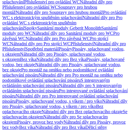
splachování
Příslušenství pro ovládání WC
Náhradní díly pro
Příslušenství pro ovládání WC
Soupravy pro hrubou
montáž
Náhradní díly pro Soupravy pro hrubou montáž
Pro ovládání
WC s elektronickým spuštěním splachování
Náhradní díly pro Pro
ovládání WC s elektronickým spuštěním
splachování
Spojky
Sanitární moduly Geberit Monolith
Sanitární
moduly pro WC
Náhradní díly pro Sanitární moduly pro WC
Pro
závěsná WC
Náhradní díly pro Pro závěsná WC
Pro stojící
WC
Náhradní díly pro Pro stojící WC
Příslušenství
Náhradní díly pro
Příslušenství
Spotřební materiál
Pisoáry
Pisoáry, splachované vodou,
s okrajem
Náhradní díly pro Pisoáry, splachované vodou,
s okrajem
Bez víka
Náhradní díly pro Bez víka
Pisoáry, splachované
vodou, bez okraje
Náhradní díly pro Pisoáry, splachované vodou,
bez okraje
Pro montáž na omítku nebo podomítkové ovládání
splachování pisoáru
Náhradní díly pro Pro montáž na omítku nebo
podomítkové ovládání splachování pisoáru
S integrovaným
ovládáním splachování pisoáru
Náhradní díly pro S integrovaným
ovládáním splachování pisoáru
Pro integrované ovládání splachování
pisoáru
Náhradní díly pro Pro integrované ovládání splachování
pisoáru
Pisoáry, splachované vodou, s víkem / pro víko
Náhradní díly
pro Pisoáry, splachované vodou, s víkem / pro víko
Bez
oplachovacího okraje
Náhradní díly pro Bez oplachovacího okraje
Se
splachovacím okrajem
Náhradní díly pro Se splachovacím
okrajem
Pisoáry, provoz bez vody
Náhradní díly pro Pisoáry, provoz
bez vody
Bez víka
Náhradní díly pro Bez víka
Dělicí stěny