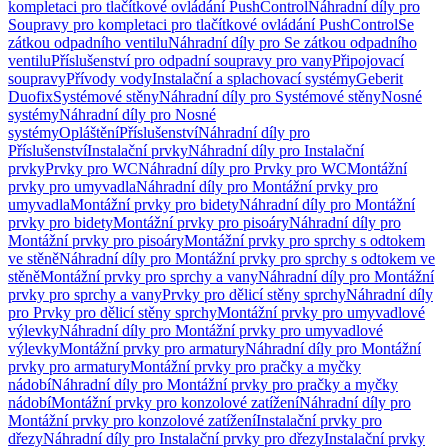
kompletaci pro tlačítkové ovládání PushControl
Náhradní díly pro
Soupravy pro kompletaci pro tlačítkové ovládání PushControl
Se
zátkou odpadního ventilu
Náhradní díly pro Se zátkou odpadního
ventilu
Příslušenství pro odpadní soupravy pro vany
Připojovací
soupravy
Přívody vody
Instalační a splachovací systémy
Geberit
Duofix
Systémové stěny
Náhradní díly pro Systémové stěny
Nosné
systémy
Náhradní díly pro Nosné
systémy
Opláštění
Příslušenství
Náhradní díly pro
Příslušenství
Instalační prvky
Náhradní díly pro Instalační
prvky
Prvky pro WC
Náhradní díly pro Prvky pro WC
Montážní
prvky pro umyvadla
Náhradní díly pro Montážní prvky pro
umyvadla
Montážní prvky pro bidety
Náhradní díly pro Montážní
prvky pro bidety
Montážní prvky pro pisoáry
Náhradní díly pro
Montážní prvky pro pisoáry
Montážní prvky pro sprchy s odtokem
ve stěně
Náhradní díly pro Montážní prvky pro sprchy s odtokem ve
stěně
Montážní prvky pro sprchy a vany
Náhradní díly pro Montážní
prvky pro sprchy a vany
Prvky pro dělicí stěny sprchy
Náhradní díly
pro Prvky pro dělicí stěny sprchy
Montážní prvky pro umyvadlové
výlevky
Náhradní díly pro Montážní prvky pro umyvadlové
výlevky
Montážní prvky pro armatury
Náhradní díly pro Montážní
prvky pro armatury
Montážní prvky pro pračky a myčky
nádobí
Náhradní díly pro Montážní prvky pro pračky a myčky
nádobí
Montážní prvky pro konzolové zatížení
Náhradní díly pro
Montážní prvky pro konzolové zatížení
Instalační prvky pro
dřezy
Náhradní díly pro Instalační prvky pro dřezy
Instalační prvky