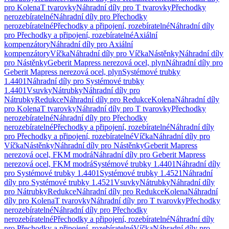
pro Kolena
T tvarovky
Náhradní díly pro T tvarovky
Přechodky
nerozebíratelné
Náhradní díly pro Přechodky
nerozebíratelné
Přechodky a připojení, rozebíratelné
Náhradní díly
pro Přechodky a připojení, rozebíratelné
Axiální
kompenzátory
Náhradní díly pro Axiální
kompenzátory
Víčka
Náhradní díly pro Víčka
Nástěnky
Náhradní díly
pro Nástěnky
Geberit Mapress nerezová ocel, plyn
Náhradní díly pro
Geberit Mapress nerezová ocel, plyn
Systémové trubky
1.4401
Náhradní díly pro Systémové trubky
1.4401
Vsuvky
Nátrubky
Náhradní díly pro
Nátrubky
Redukce
Náhradní díly pro Redukce
Kolena
Náhradní díly
pro Kolena
T tvarovky
Náhradní díly pro T tvarovky
Přechodky
nerozebíratelné
Náhradní díly pro Přechodky
nerozebíratelné
Přechodky a připojení, rozebíratelné
Náhradní díly
pro Přechodky a připojení, rozebíratelné
Víčka
Náhradní díly pro
Víčka
Nástěnky
Náhradní díly pro Nástěnky
Geberit Mapress
nerezová ocel, FKM modrá
Náhradní díly pro Geberit Mapress
nerezová ocel, FKM modrá
Systémové trubky 1.4401
Náhradní díly
pro Systémové trubky 1.4401
Systémové trubky 1.4521
Náhradní
díly pro Systémové trubky 1.4521
Vsuvky
Nátrubky
Náhradní díly
pro Nátrubky
Redukce
Náhradní díly pro Redukce
Kolena
Náhradní
díly pro Kolena
T tvarovky
Náhradní díly pro T tvarovky
Přechodky
nerozebíratelné
Náhradní díly pro Přechodky
nerozebíratelné
Přechodky a připojení, rozebíratelné
Náhradní díly
pro Přechodky a připojení, rozebíratelné
Víčka
Náhradní díly pro