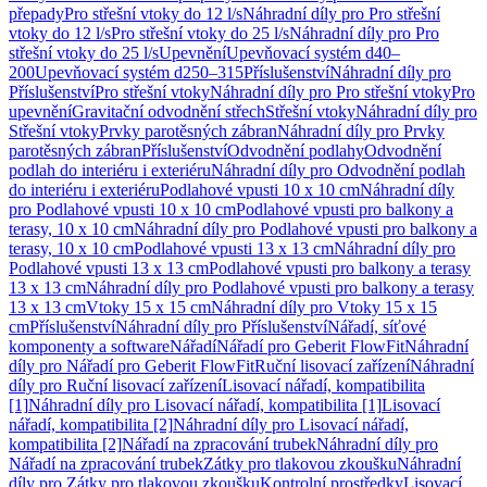
přepady
Pro střešní vtoky do 12 l/s
Náhradní díly pro Pro střešní
vtoky do 12 l/s
Pro střešní vtoky do 25 l/s
Náhradní díly pro Pro
střešní vtoky do 25 l/s
Upevnění
Upevňovací systém d40–
200
Upevňovací systém d250–315
Příslušenství
Náhradní díly pro
Příslušenství
Pro střešní vtoky
Náhradní díly pro Pro střešní vtoky
Pro
upevnění
Gravitační odvodnění střech
Střešní vtoky
Náhradní díly pro
Střešní vtoky
Prvky parotěsných zábran
Náhradní díly pro Prvky
parotěsných zábran
Příslušenství
Odvodnění podlahy
Odvodnění
podlah do interiéru i exteriéru
Náhradní díly pro Odvodnění podlah
do interiéru i exteriéru
Podlahové vpusti 10 x 10 cm
Náhradní díly
pro Podlahové vpusti 10 x 10 cm
Podlahové vpusti pro balkony a
terasy, 10 x 10 cm
Náhradní díly pro Podlahové vpusti pro balkony a
terasy, 10 x 10 cm
Podlahové vpusti 13 x 13 cm
Náhradní díly pro
Podlahové vpusti 13 x 13 cm
Podlahové vpusti pro balkony a terasy
13 x 13 cm
Náhradní díly pro Podlahové vpusti pro balkony a terasy
13 x 13 cm
Vtoky 15 x 15 cm
Náhradní díly pro Vtoky 15 x 15
cm
Příslušenství
Náhradní díly pro Příslušenství
Nářadí, síťové
komponenty a software
Nářadí
Nářadí pro Geberit FlowFit
Náhradní
díly pro Nářadí pro Geberit FlowFit
Ruční lisovací zařízení
Náhradní
díly pro Ruční lisovací zařízení
Lisovací nářadí, kompatibilita
[1]
Náhradní díly pro Lisovací nářadí, kompatibilita [1]
Lisovací
nářadí, kompatibilita [2]
Náhradní díly pro Lisovací nářadí,
kompatibilita [2]
Nářadí na zpracování trubek
Náhradní díly pro
Nářadí na zpracování trubek
Zátky pro tlakovou zkoušku
Náhradní
díly pro Zátky pro tlakovou zkoušku
Kontrolní prostředky
Lisovací