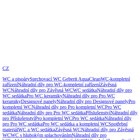
CZ
WC a pisoáry
Sprchovací WC Geberit AquaClean
WC-kompletní
zařízení
Náhradní díly pro WC-kompletní zařízení
Závěsná
WC
Náhradní díly pro Závěsná WC
WC sedátka
Náhradní díly pro
WC sedátka
Pro WC keramiky
Náhradní díly pro Pro WC
keramiky
Designové panely
Náhradní díly pro Designové panely
Pro
kompletní WC
Náhradní díly pro Pro kompletní WC
Pro WC
sedátka
Náhradní díly pro Pro WC sedátka
Příslušenství
Náhradní díly
pro Příslušenství
Pro kompletní WC
Pro WC sedátka
Náhradní díly
pro Pro WC sedátka
Pro WC sedátka a kompletní WC
Spotřební
materiál
WC a WC sedátka
Závěsná WC
Náhradní díly pro Závěsná
WC
WC s hlubokým splachováním
Náhradní díly pro