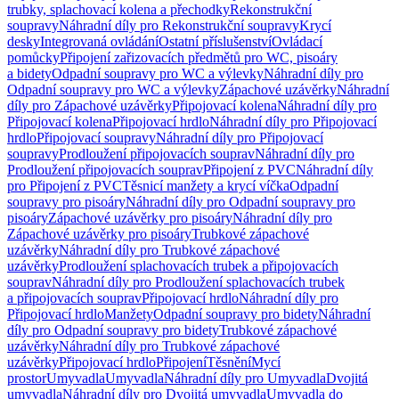
trubky, splachovací kolena a přechodky
Rekonstrukční
soupravy
Náhradní díly pro Rekonstrukční soupravy
Krycí
desky
Integrovaná ovládání
Ostatní příslušenství
Ovládací
pomůcky
Připojení zařizovacích předmětů pro WC, pisoáry
a bidety
Odpadní soupravy pro WC a výlevky
Náhradní díly pro
Odpadní soupravy pro WC a výlevky
Zápachové uzávěrky
Náhradní
díly pro Zápachové uzávěrky
Připojovací kolena
Náhradní díly pro
Připojovací kolena
Připojovací hrdlo
Náhradní díly pro Připojovací
hrdlo
Připojovací soupravy
Náhradní díly pro Připojovací
soupravy
Prodloužení připojovacích souprav
Náhradní díly pro
Prodloužení připojovacích souprav
Připojení z PVC
Náhradní díly
pro Připojení z PVC
Těsnicí manžety a krycí víčka
Odpadní
soupravy pro pisoáry
Náhradní díly pro Odpadní soupravy pro
pisoáry
Zápachové uzávěrky pro pisoáry
Náhradní díly pro
Zápachové uzávěrky pro pisoáry
Trubkové zápachové
uzávěrky
Náhradní díly pro Trubkové zápachové
uzávěrky
Prodloužení splachovacích trubek a připojovacích
souprav
Náhradní díly pro Prodloužení splachovacích trubek
a připojovacích souprav
Připojovací hrdlo
Náhradní díly pro
Připojovací hrdlo
Manžety
Odpadní soupravy pro bidety
Náhradní
díly pro Odpadní soupravy pro bidety
Trubkové zápachové
uzávěrky
Náhradní díly pro Trubkové zápachové
uzávěrky
Připojovací hrdlo
Připojení
Těsnění
Mycí
prostor
Umyvadla
Umyvadla
Náhradní díly pro Umyvadla
Dvojitá
umyvadla
Náhradní díly pro Dvojitá umyvadla
Umyvadla do