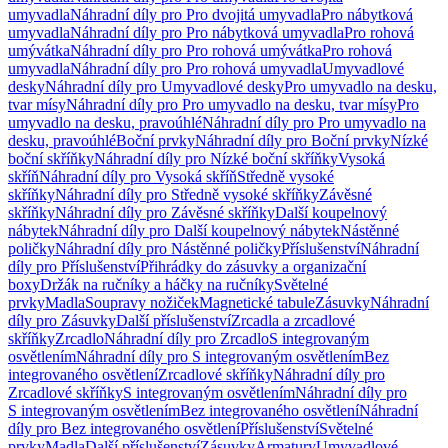
umyvadla
Náhradní díly pro Pro dvojitá umyvadla
Pro nábytková
umyvadla
Náhradní díly pro Pro nábytková umyvadla
Pro rohová
umývátka
Náhradní díly pro Pro rohová umývátka
Pro rohová
umyvadla
Náhradní díly pro Pro rohová umyvadla
Umyvadlové
desky
Náhradní díly pro Umyvadlové desky
Pro umyvadlo na desku,
tvar mísy
Náhradní díly pro Pro umyvadlo na desku, tvar mísy
Pro
umyvadlo na desku, pravoúhlé
Náhradní díly pro Pro umyvadlo na
desku, pravoúhlé
Boční prvky
Náhradní díly pro Boční prvky
Nízké
boční skříňky
Náhradní díly pro Nízké boční skříňky
Vysoká
skříň
Náhradní díly pro Vysoká skříň
Středně vysoké
skříňky
Náhradní díly pro Středně vysoké skříňky
Závěsné
skříňky
Náhradní díly pro Závěsné skříňky
Další koupelnový
nábytek
Náhradní díly pro Další koupelnový nábytek
Nástěnné
poličky
Náhradní díly pro Nástěnné poličky
Příslušenství
Náhradní
díly pro Příslušenství
Přihrádky do zásuvky a organizační
boxy
Držák na ručníky a háčky na ručníky
Světelné
prvky
Madla
Soupravy nožiček
Magnetické tabule
Zásuvky
Náhradní
díly pro Zásuvky
Další příslušenství
Zrcadla a zrcadlové
skříňky
Zrcadlo
Náhradní díly pro Zrcadlo
S integrovaným
osvětlením
Náhradní díly pro S integrovaným osvětlením
Bez
integrovaného osvětlení
Zrcadlové skříňky
Náhradní díly pro
Zrcadlové skříňky
S integrovaným osvětlením
Náhradní díly pro
S integrovaným osvětlením
Bez integrovaného osvětlení
Náhradní
díly pro Bez integrovaného osvětlení
Příslušenství
Světelné
prvky
Madla
Další příslušenství
Zásuvky
Armatury
Umyvadlové