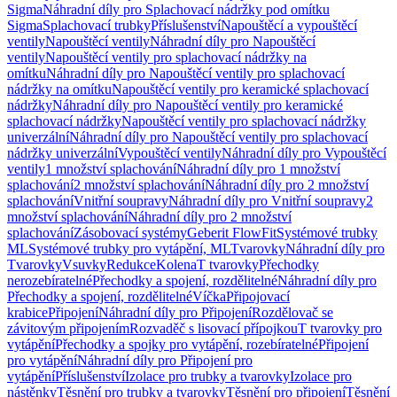
Sigma
Náhradní díly pro Splachovací nádržky pod omítku
Sigma
Splachovací trubky
Příslušenství
Napouštěcí a vypouštěcí
ventily
Napouštěcí ventily
Náhradní díly pro Napouštěcí
ventily
Napouštěcí ventily pro splachovací nádržky na
omítku
Náhradní díly pro Napouštěcí ventily pro splachovací
nádržky na omítku
Napouštěcí ventily pro keramické splachovací
nádržky
Náhradní díly pro Napouštěcí ventily pro keramické
splachovací nádržky
Napouštěcí ventily pro splachovací nádržky
univerzální
Náhradní díly pro Napouštěcí ventily pro splachovací
nádržky univerzální
Vypouštěcí ventily
Náhradní díly pro Vypouštěcí
ventily
1 množství splachování
Náhradní díly pro 1 množství
splachování
2 množství splachování
Náhradní díly pro 2 množství
splachování
Vnitřní soupravy
Náhradní díly pro Vnitřní soupravy
2
množství splachování
Náhradní díly pro 2 množství
splachování
Zásobovací systémy
Geberit FlowFit
Systémové trubky
ML
Systémové trubky pro vytápění, ML
Tvarovky
Náhradní díly pro
Tvarovky
Vsuvky
Redukce
Kolena
T tvarovky
Přechodky
nerozebíratelné
Přechodky a spojení, rozdělitelné
Náhradní díly pro
Přechodky a spojení, rozdělitelné
Víčka
Připojovací
krabice
Připojení
Náhradní díly pro Připojení
Rozdělovač se
závitovým připojením
Rozvaděč s lisovací přípojkou
T tvarovky pro
vytápění
Přechodky a spojky pro vytápění, rozebíratelné
Připojení
pro vytápění
Náhradní díly pro Připojení pro
vytápění
Příslušenství
Izolace pro trubky a tvarovky
Izolace pro
nástěnky
Těsnění pro trubky a tvarovky
Těsnění pro připojení
Těsnění