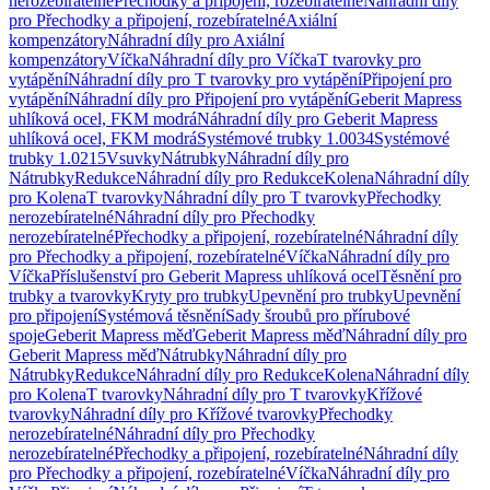
nerozebíratelné
Přechodky a připojení, rozebíratelné
Náhradní díly
pro Přechodky a připojení, rozebíratelné
Axiální
kompenzátory
Náhradní díly pro Axiální
kompenzátory
Víčka
Náhradní díly pro Víčka
T tvarovky pro
vytápění
Náhradní díly pro T tvarovky pro vytápění
Připojení pro
vytápění
Náhradní díly pro Připojení pro vytápění
Geberit Mapress
uhlíková ocel, FKM modrá
Náhradní díly pro Geberit Mapress
uhlíková ocel, FKM modrá
Systémové trubky 1.0034
Systémové
trubky 1.0215
Vsuvky
Nátrubky
Náhradní díly pro
Nátrubky
Redukce
Náhradní díly pro Redukce
Kolena
Náhradní díly
pro Kolena
T tvarovky
Náhradní díly pro T tvarovky
Přechodky
nerozebíratelné
Náhradní díly pro Přechodky
nerozebíratelné
Přechodky a připojení, rozebíratelné
Náhradní díly
pro Přechodky a připojení, rozebíratelné
Víčka
Náhradní díly pro
Víčka
Příslušenství pro Geberit Mapress uhlíková ocel
Těsnění pro
trubky a tvarovky
Kryty pro trubky
Upevnění pro trubky
Upevnění
pro připojení
Systémová těsnění
Sady šroubů pro přírubové
spoje
Geberit Mapress měď
Geberit Mapress měď
Náhradní díly pro
Geberit Mapress měď
Nátrubky
Náhradní díly pro
Nátrubky
Redukce
Náhradní díly pro Redukce
Kolena
Náhradní díly
pro Kolena
T tvarovky
Náhradní díly pro T tvarovky
Křížové
tvarovky
Náhradní díly pro Křížové tvarovky
Přechodky
nerozebíratelné
Náhradní díly pro Přechodky
nerozebíratelné
Přechodky a připojení, rozebíratelné
Náhradní díly
pro Přechodky a připojení, rozebíratelné
Víčka
Náhradní díly pro