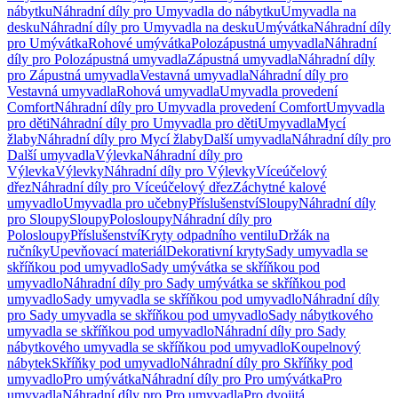
nábytku
Náhradní díly pro Umyvadla do nábytku
Umyvadla na
desku
Náhradní díly pro Umyvadla na desku
Umývátka
Náhradní díly
pro Umývátka
Rohové umývátka
Polozápustná umyvadla
Náhradní
díly pro Polozápustná umyvadla
Zápustná umyvadla
Náhradní díly
pro Zápustná umyvadla
Vestavná umyvadla
Náhradní díly pro
Vestavná umyvadla
Rohová umyvadla
Umyvadla provedení
Comfort
Náhradní díly pro Umyvadla provedení Comfort
Umyvadla
pro děti
Náhradní díly pro Umyvadla pro děti
Umyvadla
Mycí
žlaby
Náhradní díly pro Mycí žlaby
Další umyvadla
Náhradní díly pro
Další umyvadla
Výlevka
Náhradní díly pro
Výlevka
Výlevky
Náhradní díly pro Výlevky
Víceúčelový
dřez
Náhradní díly pro Víceúčelový dřez
Záchytné kalové
umyvadlo
Umyvadla pro učebny
Příslušenství
Sloupy
Náhradní díly
pro Sloupy
Sloupy
Polosloupy
Náhradní díly pro
Polosloupy
Příslušenství
Kryty odpadního ventilu
Držák na
ručníky
Upevňovací materiál
Dekorativní kryty
Sady umyvadla se
skříňkou pod umyvadlo
Sady umývátka se skříňkou pod
umyvadlo
Náhradní díly pro Sady umývátka se skříňkou pod
umyvadlo
Sady umyvadla se skříňkou pod umyvadlo
Náhradní díly
pro Sady umyvadla se skříňkou pod umyvadlo
Sady nábytkového
umyvadla se skříňkou pod umyvadlo
Náhradní díly pro Sady
nábytkového umyvadla se skříňkou pod umyvadlo
Koupelnový
nábytek
Skříňky pod umyvadlo
Náhradní díly pro Skříňky pod
umyvadlo
Pro umývátka
Náhradní díly pro Pro umývátka
Pro
umyvadla
Náhradní díly pro Pro umyvadla
Pro dvojitá