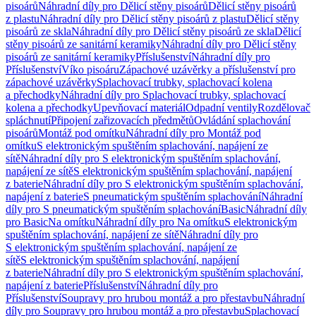
pisoárů
Náhradní díly pro Dělicí stěny pisoárů
Dělicí stěny pisoárů
z plastu
Náhradní díly pro Dělicí stěny pisoárů z plastu
Dělicí stěny
pisoárů ze skla
Náhradní díly pro Dělicí stěny pisoárů ze skla
Dělicí
stěny pisoárů ze sanitární keramiky
Náhradní díly pro Dělicí stěny
pisoárů ze sanitární keramiky
Příslušenství
Náhradní díly pro
Příslušenství
Víko pisoáru
Zápachové uzávěrky a příslušenství pro
zápachové uzávěrky
Splachovací trubky, splachovací kolena
a přechodky
Náhradní díly pro Splachovací trubky, splachovací
kolena a přechodky
Upevňovací materiál
Odpadní ventily
Rozdělovač
spláchnutí
Připojení zařizovacích předmětů
Ovládání splachování
pisoárů
Montáž pod omítku
Náhradní díly pro Montáž pod
omítku
S elektronickým spuštěním splachování, napájení ze
sítě
Náhradní díly pro S elektronickým spuštěním splachování,
napájení ze sítě
S elektronickým spuštěním splachování, napájení
z baterie
Náhradní díly pro S elektronickým spuštěním splachování,
napájení z baterie
S pneumatickým spuštěním splachování
Náhradní
díly pro S pneumatickým spuštěním splachování
Basic
Náhradní díly
pro Basic
Na omítku
Náhradní díly pro Na omítku
S elektronickým
spuštěním splachování, napájení ze sítě
Náhradní díly pro
S elektronickým spuštěním splachování, napájení ze
sítě
S elektronickým spuštěním splachování, napájení
z baterie
Náhradní díly pro S elektronickým spuštěním splachování,
napájení z baterie
Příslušenství
Náhradní díly pro
Příslušenství
Soupravy pro hrubou montáž a pro přestavbu
Náhradní
díly pro Soupravy pro hrubou montáž a pro přestavbu
Splachovací