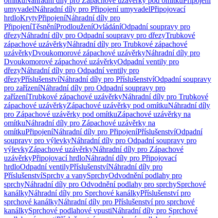
omítku
Náhradní díly pro Zápachové uzávěrky pod omítku
Připojení
umyvadel
Náhradní díly pro Připojení umyvadel
Připojovací
hrdlo
Kryty
Připojení
Náhradní díly pro
Připojení
Těsnění
Prodloužení
Ovládání
Odpadní soupravy pro
dřezy
Náhradní díly pro Odpadní soupravy pro dřezy
Trubkové
zápachové uzávěrky
Náhradní díly pro Trubkové zápachové
uzávěrky
Dvoukomorové zápachové uzávěrky
Náhradní díly pro
Dvoukomorové zápachové uzávěrky
Odpadní ventily pro
dřezy
Náhradní díly pro Odpadní ventily pro
dřezy
Příslušenství
Náhradní díly pro Příslušenství
Odpadní soupravy
pro zařízení
Náhradní díly pro Odpadní soupravy pro
zařízení
Trubkové zápachové uzávěrky
Náhradní díly pro Trubkové
zápachové uzávěrky
Zápachové uzávěrky pod omítku
Náhradní díly
pro Zápachové uzávěrky pod omítku
Zápachové uzávěrky na
omítku
Náhradní díly pro Zápachové uzávěrky na
omítku
Připojení
Náhradní díly pro Připojení
Příslušenství
Odpadní
soupravy pro výlevky
Náhradní díly pro Odpadní soupravy pro
výlevky
Zápachové uzávěrky
Náhradní díly pro Zápachové
uzávěrky
Připojovací hrdlo
Náhradní díly pro Připojovací
hrdlo
Odpadní ventily
Příslušenství
Náhradní díly pro
Příslušenství
Sprchy a vany
Sprchy
Odvodnění podlahy pro
sprchy
Náhradní díly pro Odvodnění podlahy pro sprchy
Sprchové
kanálky
Náhradní díly pro Sprchové kanálky
Příslušenství pro
sprchové kanálky
Náhradní díly pro Příslušenství pro sprchové
kanálky
Sprchové podlahové vpusti
Náhradní díly pro Sprchové