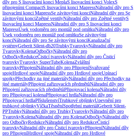
díly pro S lisovacími konci Mepla
S lisovacími konci Volex
S
připojeními Compact
S lisovacími konci Mapress
Náhradní díly pro S
lisovacími konci Mapress
Se závitovými konci
Náhradní díly pro Se
závitovými konci
Zpětné ventily
Náhradní díly pro Zpětné ventily
S
lisovacími konci Mapress
Náhradní díly pro S lisovacími konci
Mapress
Úsek vodoměru pro montáž pod omítku
Náhradní díly pro
Úsek vodoměru pro montáž pod omítku
Se závitovými
konci
Náhradní díly pro Se závitovými konci
Kanalizační
systémy
Geberit Silent-db20
Trubky
Tvarovky
Náhradní díly pro
Tvarovky
Kolena
Odbočky
Náhradní díly pro
Odbočky
Redukce
Čisticí tvarovky
Náhradní díly pro Čisticí
tvarovky
Tvarovky SuperTube
Kolena
Zvláštní
tvarovky
Připojení
Náhradní díly pro Připojení
Svařované
spoje
Hrdlové spoje
Náhradní díly pro Hrdlové spoje
Upínací
spojky
Přechodky na jiné materiály
Náhradní díly pro Přechodky na
jiné materiály
Připojení zařizovacích předmětů
Náhradní díly pro
Připojení zařizovacích předmětů
Připojovací kolena
Náhradní díly
pro Připojovací kolena
Připojovací hrdla
Náhradní díly pro
Připojovací hrdla
Příslušenství
Trubkové objímky
Upevnění pro
trubkové objímky
Víčka
Těsnění
Spotřební materiál
Geberit Silent-
PP
Trubky
Náhradní díly pro Trubky
Tvarovky
Náhradní díly pro
Tvarovky
Kolena
Náhradní díly pro Kolena
Odbočky
Náhradní díly
pro Odbočky
Redukce
Náhradní díly pro Redukce
Čisticí
tvarovky
Náhradní díly pro Čisticí tvarovky
Připojení
Náhradní díly
pro Připojení
Hrdlové spoje
Náhradní díly pro Hrdlové