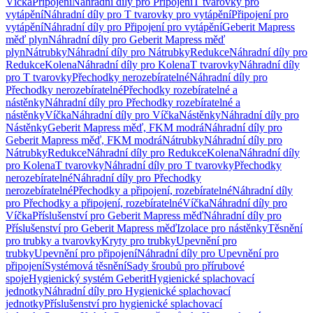
Víčka
Připojení
Náhradní díly pro Připojení
T tvarovky pro
vytápění
Náhradní díly pro T tvarovky pro vytápění
Připojení pro
vytápění
Náhradní díly pro Připojení pro vytápění
Geberit Mapress
měď plyn
Náhradní díly pro Geberit Mapress měď
plyn
Nátrubky
Náhradní díly pro Nátrubky
Redukce
Náhradní díly pro
Redukce
Kolena
Náhradní díly pro Kolena
T tvarovky
Náhradní díly
pro T tvarovky
Přechodky nerozebíratelné
Náhradní díly pro
Přechodky nerozebíratelné
Přechodky rozebíratelné a
nástěnky
Náhradní díly pro Přechodky rozebíratelné a
nástěnky
Víčka
Náhradní díly pro Víčka
Nástěnky
Náhradní díly pro
Nástěnky
Geberit Mapress měď, FKM modrá
Náhradní díly pro
Geberit Mapress měď, FKM modrá
Nátrubky
Náhradní díly pro
Nátrubky
Redukce
Náhradní díly pro Redukce
Kolena
Náhradní díly
pro Kolena
T tvarovky
Náhradní díly pro T tvarovky
Přechodky
nerozebíratelné
Náhradní díly pro Přechodky
nerozebíratelné
Přechodky a připojení, rozebíratelné
Náhradní díly
pro Přechodky a připojení, rozebíratelné
Víčka
Náhradní díly pro
Víčka
Příslušenství pro Geberit Mapress měď
Náhradní díly pro
Příslušenství pro Geberit Mapress měď
Izolace pro nástěnky
Těsnění
pro trubky a tvarovky
Kryty pro trubky
Upevnění pro
trubky
Upevnění pro připojení
Náhradní díly pro Upevnění pro
připojení
Systémová těsnění
Sady šroubů pro přírubové
spoje
Hygienický systém Geberit
Hygienické splachovací
jednotky
Náhradní díly pro Hygienické splachovací
jednotky
Příslušenství pro hygienické splachovací