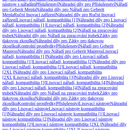
nástroje s nářadím
Příslušenství
Náhradní díly pro Příslušenství
Nářadí
pro Geberit Mepla
Náhradní díly pro Nářadí pro Geberit
Mepla
Ruční lisovací zařízení
Náhradní díly pro Ruční lisovací
zařízení
Lisovací nářadí, kompatibilita [1]
Náhradní díly pro Lisovací
nářadí, kompatibilita [1]
Lisovací nářadí, kompatibilita [2]
Náhradní
díly pro Lisovací nářadí, kompatibilita [2]
Nářadí na zpracování
trubek
Náhradní díly pro Nářadí na zpracování trubek
Zátky pro
tlakovou zkoušku
Náhradní díly pro Zátky pro tlakovou
zkoušku
Kontrolní prostředky
Příslušenství
Nářadí pro Geberit
Mapress
Náhradní díly pro Nářadí pro Geberit Mapress
Lisovací
nářadí, kompatibilita [1]
Náhradní díly pro Lisovací nářadí,
kompatibilita [1]
Lisovací nářadí, kompatibilita [2]
Náhradní díly pro
Lisovací nářadí, kompatibilita [2]
Lisovací nářadí, kompatibilita
[2XL]
Náhradní díly pro Lisovací nářadí, kompatibilita
[2XL]
Lisovací nářadí, kompatibilita [3]
Náhradní díly pro Lisovací
nářadí, kompatibilita [3]
Lisovací nářadí, kompatibilita [4]
Náhradní
díly pro Lisovací nářadí, kompatibilita [4]
Nářadí na zpracování
trubek
Náhradní díly pro Nářadí na zpracování trubek
Zátky pro
tlakovou zkoušku
Náhradní díly pro Zátky pro tlakovou
zkoušku
Kontrolní prostředky
Příslušenství
Lisovací nástroje
Náhradní
díly pro Lisovací nástroje
Lisovací nástroje kompatibilita
[1]
Náhradní díly pro Lisovací nástroje kompatibilita [1]
Lisovací
nástroje kompatibilita [2]
Náhradní díly pro Lisovací nástroje
kompatibilita [2]
Lisovací nástroje kompatibilita [2XL]
Náhradní díly
pro Lisovací nástroje kompatibilita [2XL]
Lisovací nástroje,