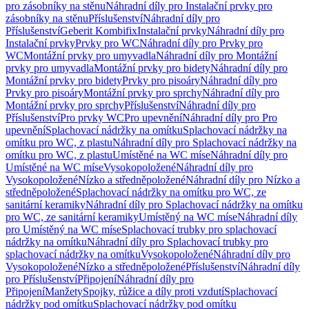
pro zásobníky na stěnu
Náhradní díly pro Instalační prvky pro
zásobníky na stěnu
Příslušenství
Náhradní díly pro
Příslušenství
Geberit Kombifix
Instalační prvky
Náhradní díly pro
Instalační prvky
Prvky pro WC
Náhradní díly pro Prvky pro
WC
Montážní prvky pro umyvadla
Náhradní díly pro Montážní
prvky pro umyvadla
Montážní prvky pro bidety
Náhradní díly pro
Montážní prvky pro bidety
Prvky pro pisoáry
Náhradní díly pro
Prvky pro pisoáry
Montážní prvky pro sprchy
Náhradní díly pro
Montážní prvky pro sprchy
Příslušenství
Náhradní díly pro
Příslušenství
Pro prvky WC
Pro upevnění
Náhradní díly pro Pro
upevnění
Splachovací nádržky na omítku
Splachovací nádržky na
omítku pro WC, z plastu
Náhradní díly pro Splachovací nádržky na
omítku pro WC, z plastu
Umístěné na WC míse
Náhradní díly pro
Umístěné na WC míse
Vysokopoložené
Náhradní díly pro
Vysokopoložené
Nízko a středněpoložené
Náhradní díly pro Nízko a
středněpoložené
Splachovací nádržky na omítku pro WC, ze
sanitární keramiky
Náhradní díly pro Splachovací nádržky na omítku
pro WC, ze sanitární keramiky
Umístěný na WC míse
Náhradní díly
pro Umístěný na WC míse
Splachovací trubky pro splachovací
nádržky na omítku
Náhradní díly pro Splachovací trubky pro
splachovací nádržky na omítku
Vysokopoložené
Náhradní díly pro
Vysokopoložené
Nízko a středněpoložené
Příslušenství
Náhradní díly
pro Příslušenství
Připojení
Náhradní díly pro
Připojení
Manžety
Spojky, růžice a díly proti vzdutí
Splachovací
nádržky pod omítku
Splachovací nádržky pod omítku