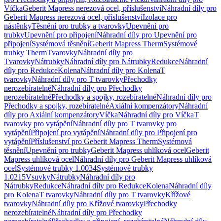
Víčka
Geberit Mapress nerezová ocel, příslušenství
Náhradní díly pro
Geberit Mapress nerezová ocel, příslušenství
Izolace pro
nástěnky
Těsnění pro trubky a tvarovky
Upevnění pro
trubky
Upevnění pro připojení
Náhradní díly pro Upevnění pro
připojení
Systémová těsnění
Geberit Mapress Therm
Systémové
trubky Therm
Tvarovky
Náhradní díly pro
Tvarovky
Nátrubky
Náhradní díly pro Nátrubky
Redukce
Náhradní
díly pro Redukce
Kolena
Náhradní díly pro Kolena
T
tvarovky
Náhradní díly pro T tvarovky
Přechodky
nerozebíratelné
Náhradní díly pro Přechodky
nerozebíratelné
Přechodky a spojky, rozebíratelné
Náhradní díly pro
Přechodky a spojky, rozebíratelné
Axiální kompenzátory
Náhradní
díly pro Axiální kompenzátory
Víčka
Náhradní díly pro Víčka
T
tvarovky pro vytápění
Náhradní díly pro T tvarovky pro
vytápění
Připojení pro vytápění
Náhradní díly pro Připojení pro
vytápění
Příslušenství pro Geberit Mapress Therm
Systémová
těsnění
Upevnění pro trubky
Geberit Mapress uhlíková ocel
Geberit
Mapress uhlíková ocel
Náhradní díly pro Geberit Mapress uhlíková
ocel
Systémové trubky 1.0034
Systémové trubky
1.0215
Vsuvky
Nátrubky
Náhradní díly pro
Nátrubky
Redukce
Náhradní díly pro Redukce
Kolena
Náhradní díly
pro Kolena
T tvarovky
Náhradní díly pro T tvarovky
Křížové
tvarovky
Náhradní díly pro Křížové tvarovky
Přechodky
nerozebíratelné
Náhradní díly pro Přechodky