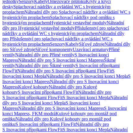
jednotky
Senzory
Kabely
Omezovače průtoku
Kryty a krycí
desky
Splachovací nádržky a ovládání WC s hygienickým
proplachem
Náhradní díly pro Splachovací nádržky a ovládání WC s
hygienickým proplachem
Splachovací nádržky pod omítku s
hygienickým proplachem
Hygienické vestavěné moduly
Náhradní
díly pro Hygienické vestavěné moduly
Příslušenství pro splachovací
nádržky a ovládání WC s hygienickým proplachem
Náhradní díly
pro Příslušenství pro splachovací nádržky a ovládání WC s
hygienickým proplachem
Senzory
Kabely
Síťové zdroje
Náhradní díly
pro Síťové zdroje
Síťové komponenty
Uzavírací armatury
Přímé
ventily
Náhradní díly pro Přímé ventily
S lisovacími konci
Mapress
Náhradní díly pro S lisovacími konci Mapress
Šikmé
ventily
Náhradní díly pro Šikmé ventily
S lisovacími přípojkami
FlowFit
Náhradní díly pro S lisovacími přípojkami FlowFit
S
lisovacími konci Mepla
Náhradní díly pro S lisovacími konci Mepla
S
lisovacími konci Mapress
Náhradní díly pro S lisovacími konci
Mapress
Kulové kohouty
Náhradní díly pro Kulové
kohouty
S lisovacími přípojkami FlowFit
Náhradní díly pro
S lisovacími přípojkami FlowFit
S lisovacími konci Mepla
Náhradní
díly pro S lisovacími konci Mepla
S lisovacími konci
Mapress
Náhradní díly pro S lisovacími konci Mapress
S lisovacími
konci Mapress, FKM modrá
Kulové kohouty pro montáž pod
omítku
Náhradní díly pro Kulové kohouty pro montáž pod
omítku
S lisovacími přípojkami FlowFit
Náhradní díly pro
S lisovacími přípojkami FlowFit
S lisovacími konci Mepla
Náhradní