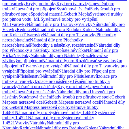
pro tvarovky
Kryty pro trubky
Kryt pro tvarovky
Upevnění pro
trubky
Upevnění pro připojení
Systémová těsnění
Sady šroubů pro
přírubové spoje
Spotřební materiál
Geberit Mepla
Systémové trubky
pro pitnou vodu, ML
Systémové trubky pro vytápění,
ML
Tvarovky
Náhradní díly pro Tvarovky
Vsuvky
Náhradní díly pro
Vsuvky
Redukce
Náhradní díly pro Redukce
Kolena
Náhradní díly
pro Kolena
T tvarovky
Náhradní díly pro T tvarovky
Přechodky
nerozebíratelné
Náhradní díly pro Přechodky
nerozebíratelné
Přechodky a nástěnky, rozebíratelné
Náhradní díly
pro Přechodky a nástěnky, rozebíratelné
Víčka
Náhradní díly pro
Víčka
Nástěnky
Náhradní díly pro Nástěnky
Rozdělovač se
závitovým připojením
Náhradní díly pro Rozdělovač se závitovým
připojením
T tvarovky pro vytápění
Náhradní díly pro T tvarovky pro
vytápění
Připojení pro vytápění
Náhradní díly pro Připojení pro
vytápění
Příslušenství
Náhradní díly pro Příslušenství
Izolace pro
trubky a tvarovky
Izolace pro nástěnky
Těsnění pro trubky a
tvarovky
Těsnění pro nástěnky
Kryty pro trubky
Upevnění pro
trubky
Upevnění pro nástěnky
Náhradní díly pro Upevnění pro
nástěnky
Systémová těsnění
Sady šroubů pro přírubové spoje
Geberit
Mapress nerezová ocel
Geberit Mapress nerezová ocel
Náhradní díly
pro Geberit Mapress nerezová ocel
Systémové trubky
1.4401
Náhradní díly pro Systémové trubky 1.4401
Systémové
trubky 1.4521
Náhradní díly pro Systémové trubky
1.4521
Vsuvky
Nátrubky
Náhradní díly pro
Nátrubky
Redukce
Náhradní díly pro Redukce
Kolena
Náhradní díly