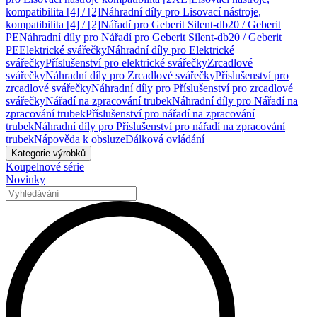
kompatibilita [4] / [2]
Náhradní díly pro Lisovací nástroje,
kompatibilita [4] / [2]
Nářadí pro Geberit Silent-db20 / Geberit
PE
Náhradní díly pro Nářadí pro Geberit Silent-db20 / Geberit
PE
Elektrické svářečky
Náhradní díly pro Elektrické
svářečky
Příslušenství pro elektrické svářečky
Zrcadlové
svářečky
Náhradní díly pro Zrcadlové svářečky
Příslušenství pro
zrcadlové svářečky
Náhradní díly pro Příslušenství pro zrcadlové
svářečky
Nářadí na zpracování trubek
Náhradní díly pro Nářadí na
zpracování trubek
Příslušenství pro nářadí na zpracování
trubek
Náhradní díly pro Příslušenství pro nářadí na zpracování
trubek
Nápověda k obsluze
Dálková ovládání
Kategorie výrobků
Koupelnové série
Novinky