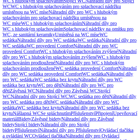
WC s hlubokým splachováním
Stojící WC
Náhradní díly pro Stojící
WC
WC s hlubokým splachováním pro splachovací nádržku
umístěnou na WC míse
Náhradní díly pro WC s hlubokým
splachováním pro splachovací nádržku umístěnou na
WC míse
WC s hlubokým splachováním
Náhradní díly pro
WC s hlubokým splachováním
Splachovací nádržky na omítku pro
WC, ze sanitární keramiky
Umístěná na WC míse
WC
sedátka
Náhradní díly pro WC sedátka
WC sedátka
Náhradní díly pro
WC sedátka
WC provedení Comfort
Náhradní díly pro WC
provedení Comfort
WC s hlubokým splachováním zvýšené
Náhradní
díly pro WC s hlubokým splachováním zvýšené
WC s hlubokým
splachováním prodloužené
Náhradní díly pro WC s hlubokým
splachováním prodloužené
WC sedátka provedení Comfort
Náhradní
díly pro WC sedátka provedení Comfort
WC sedátka
Náhradní díly
pro WC sedátka
WC sedátka bez krytu
Náhradní díly pro WC
sedátka bez krytu
WC pro děti
Náhradní díly pro WC pro
děti
Závěsná WC
Náhradní díly pro Závěsná WC
Stojící
WC
Náhradní díly pro Stojící WC
WC sedátka pro děti
Náhradní díly
pro WC sedátka pro děti
WC sedátka
Náhradní díly pro WC
sedátka
WC sedátka bez krytu
Náhradní díly pro WC sedátka bez
krytu
Nášlapná WC
Se spláchnutím
Příslušenství
Připojení
Upevňovací
materiál
Bidety
Závěsné bidety
Náhradní díly pro Závěsné
bidety
Stojící bidety
Náhradní díly pro Stojící
bidety
Příslušenství
Náhradní díly pro Příslušenství
Ovládací tlačítka
a ovládání WC
Ovládací tlačítka
Náhradní díly pro Ovládací