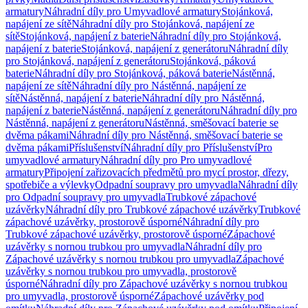
armatury
Náhradní díly pro Umyvadlové armatury
Stojánková,
napájení ze sítě
Náhradní díly pro Stojánková, napájení ze
sítě
Stojánková, napájení z baterie
Náhradní díly pro Stojánková,
napájení z baterie
Stojánková, napájení z generátoru
Náhradní díly
pro Stojánková, napájení z generátoru
Stojánková, páková
baterie
Náhradní díly pro Stojánková, páková baterie
Nástěnná,
napájení ze sítě
Náhradní díly pro Nástěnná, napájení ze
sítě
Nástěnná, napájení z baterie
Náhradní díly pro Nástěnná,
napájení z baterie
Nástěnná, napájení z generátoru
Náhradní díly pro
Nástěnná, napájení z generátoru
Nástěnná, směšovací baterie se
dvěma pákami
Náhradní díly pro Nástěnná, směšovací baterie se
dvěma pákami
Příslušenství
Náhradní díly pro Příslušenství
Pro
umyvadlové armatury
Náhradní díly pro Pro umyvadlové
armatury
Připojení zařizovacích předmětů pro mycí prostor, dřezy,
spotřebiče a výlevky
Odpadní soupravy pro umyvadla
Náhradní díly
pro Odpadní soupravy pro umyvadla
Trubkové zápachové
uzávěrky
Náhradní díly pro Trubkové zápachové uzávěrky
Trubkové
zápachové uzávěrky, prostorově úsporné
Náhradní díly pro
Trubkové zápachové uzávěrky, prostorově úsporné
Zápachové
uzávěrky s nornou trubkou pro umyvadla
Náhradní díly pro
Zápachové uzávěrky s nornou trubkou pro umyvadla
Zápachové
uzávěrky s nornou trubkou pro umyvadla, prostorově
úsporné
Náhradní díly pro Zápachové uzávěrky s nornou trubkou
pro umyvadla, prostorově úsporné
Zápachové uzávěrky pod