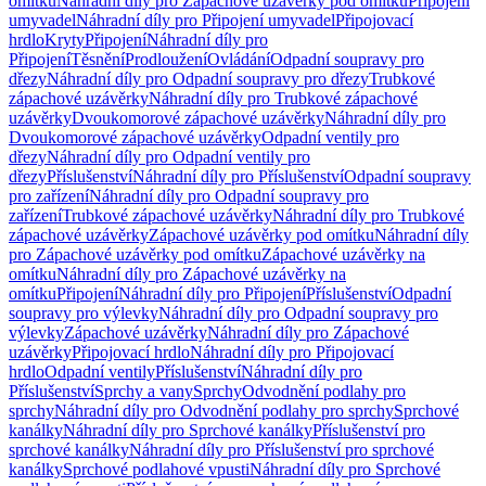
omítku
Náhradní díly pro Zápachové uzávěrky pod omítku
Připojení
umyvadel
Náhradní díly pro Připojení umyvadel
Připojovací
hrdlo
Kryty
Připojení
Náhradní díly pro
Připojení
Těsnění
Prodloužení
Ovládání
Odpadní soupravy pro
dřezy
Náhradní díly pro Odpadní soupravy pro dřezy
Trubkové
zápachové uzávěrky
Náhradní díly pro Trubkové zápachové
uzávěrky
Dvoukomorové zápachové uzávěrky
Náhradní díly pro
Dvoukomorové zápachové uzávěrky
Odpadní ventily pro
dřezy
Náhradní díly pro Odpadní ventily pro
dřezy
Příslušenství
Náhradní díly pro Příslušenství
Odpadní soupravy
pro zařízení
Náhradní díly pro Odpadní soupravy pro
zařízení
Trubkové zápachové uzávěrky
Náhradní díly pro Trubkové
zápachové uzávěrky
Zápachové uzávěrky pod omítku
Náhradní díly
pro Zápachové uzávěrky pod omítku
Zápachové uzávěrky na
omítku
Náhradní díly pro Zápachové uzávěrky na
omítku
Připojení
Náhradní díly pro Připojení
Příslušenství
Odpadní
soupravy pro výlevky
Náhradní díly pro Odpadní soupravy pro
výlevky
Zápachové uzávěrky
Náhradní díly pro Zápachové
uzávěrky
Připojovací hrdlo
Náhradní díly pro Připojovací
hrdlo
Odpadní ventily
Příslušenství
Náhradní díly pro
Příslušenství
Sprchy a vany
Sprchy
Odvodnění podlahy pro
sprchy
Náhradní díly pro Odvodnění podlahy pro sprchy
Sprchové
kanálky
Náhradní díly pro Sprchové kanálky
Příslušenství pro
sprchové kanálky
Náhradní díly pro Příslušenství pro sprchové
kanálky
Sprchové podlahové vpusti
Náhradní díly pro Sprchové