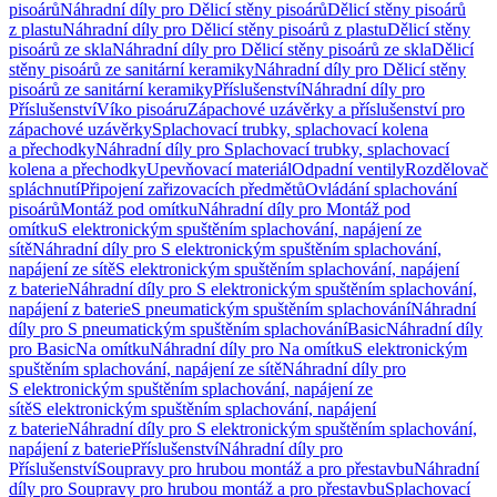
pisoárů
Náhradní díly pro Dělicí stěny pisoárů
Dělicí stěny pisoárů
z plastu
Náhradní díly pro Dělicí stěny pisoárů z plastu
Dělicí stěny
pisoárů ze skla
Náhradní díly pro Dělicí stěny pisoárů ze skla
Dělicí
stěny pisoárů ze sanitární keramiky
Náhradní díly pro Dělicí stěny
pisoárů ze sanitární keramiky
Příslušenství
Náhradní díly pro
Příslušenství
Víko pisoáru
Zápachové uzávěrky a příslušenství pro
zápachové uzávěrky
Splachovací trubky, splachovací kolena
a přechodky
Náhradní díly pro Splachovací trubky, splachovací
kolena a přechodky
Upevňovací materiál
Odpadní ventily
Rozdělovač
spláchnutí
Připojení zařizovacích předmětů
Ovládání splachování
pisoárů
Montáž pod omítku
Náhradní díly pro Montáž pod
omítku
S elektronickým spuštěním splachování, napájení ze
sítě
Náhradní díly pro S elektronickým spuštěním splachování,
napájení ze sítě
S elektronickým spuštěním splachování, napájení
z baterie
Náhradní díly pro S elektronickým spuštěním splachování,
napájení z baterie
S pneumatickým spuštěním splachování
Náhradní
díly pro S pneumatickým spuštěním splachování
Basic
Náhradní díly
pro Basic
Na omítku
Náhradní díly pro Na omítku
S elektronickým
spuštěním splachování, napájení ze sítě
Náhradní díly pro
S elektronickým spuštěním splachování, napájení ze
sítě
S elektronickým spuštěním splachování, napájení
z baterie
Náhradní díly pro S elektronickým spuštěním splachování,
napájení z baterie
Příslušenství
Náhradní díly pro
Příslušenství
Soupravy pro hrubou montáž a pro přestavbu
Náhradní
díly pro Soupravy pro hrubou montáž a pro přestavbu
Splachovací