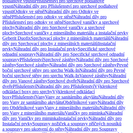
podlahové vpusti
Příslušenství pro sprchové podlahové
vpusti
Náhradní díly pro Příslušenství pro sprchové podlahové
vpusti
Odtoky ve stěně
Náhradní díly pro Odtoky ve
stěně
Příslušenství pro odtoky ve stěně
Náhradní díly pro
Příslušenství pro odtoky ve stěně
Sprchové vaničky a sprchové
plochy
Náhradní díly pro Sprchové vaničky a sprchové
plochy
Sprchové vaničky z minerálního materiálu a instalační prvky
Geberit Duofix
Sprchovací plochy z minerálních materiálů
Náhradní
díly pro Sprchovací plochy z minerálních materiálů
Instalační
prvky
Náhradní díly pro Instalační prvky
Specifické sprchové
odpadní soupravy
Náhradní díly pro Specifické sprchové odpadní
soupravy
Příslušenství
Sprchové zástěny
Náhradní díly pro Sprchové
zástěny
Sprchové zástěny
Náhradní díly pro Sprchové zástěny
Pevné
boční sprchové stěny pro sprchu Walk-In
Náhradní díly pro Pevné
boční sprchové stěny pro sprchu Walk-In
Vanové zástěny
Náhradní
díly pro Vanové zástěny
Sprchové dveře
Náhradní díly pro Sprchové
dveře
Příslušenství
Náhradní díly pro Příslušenství
Výklenkové
odkládací boxy pro sprchy
Výklenkové odkládací
boxy
Příslušenství
Vany
Vany ze sanitárního akrylátu
Náhradní díly
pro Vany ze sanitárního akrylátu
Obdélníkové vany
Náhradní díly
pro Obdélníkové vany
Vany z minerálního materiálu
Náhradní díly
pro Vany z minerálního materiálu
Vaničky pro miminka
Náhradní
díly pro Vaničky pro miminka
Instalační prvky
Náhradní díly pro
Instalační prvky
Soupravy nožiček a soupravy příčných nosníků
a soupravy pro ukotvení do stěny
Náhradní díly pro Soupravy