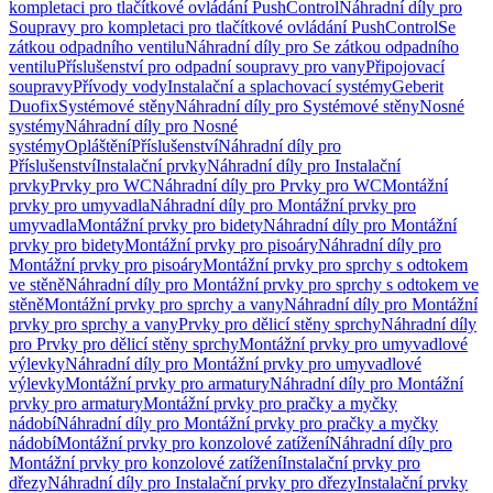
kompletaci pro tlačítkové ovládání PushControl
Náhradní díly pro
Soupravy pro kompletaci pro tlačítkové ovládání PushControl
Se
zátkou odpadního ventilu
Náhradní díly pro Se zátkou odpadního
ventilu
Příslušenství pro odpadní soupravy pro vany
Připojovací
soupravy
Přívody vody
Instalační a splachovací systémy
Geberit
Duofix
Systémové stěny
Náhradní díly pro Systémové stěny
Nosné
systémy
Náhradní díly pro Nosné
systémy
Opláštění
Příslušenství
Náhradní díly pro
Příslušenství
Instalační prvky
Náhradní díly pro Instalační
prvky
Prvky pro WC
Náhradní díly pro Prvky pro WC
Montážní
prvky pro umyvadla
Náhradní díly pro Montážní prvky pro
umyvadla
Montážní prvky pro bidety
Náhradní díly pro Montážní
prvky pro bidety
Montážní prvky pro pisoáry
Náhradní díly pro
Montážní prvky pro pisoáry
Montážní prvky pro sprchy s odtokem
ve stěně
Náhradní díly pro Montážní prvky pro sprchy s odtokem ve
stěně
Montážní prvky pro sprchy a vany
Náhradní díly pro Montážní
prvky pro sprchy a vany
Prvky pro dělicí stěny sprchy
Náhradní díly
pro Prvky pro dělicí stěny sprchy
Montážní prvky pro umyvadlové
výlevky
Náhradní díly pro Montážní prvky pro umyvadlové
výlevky
Montážní prvky pro armatury
Náhradní díly pro Montážní
prvky pro armatury
Montážní prvky pro pračky a myčky
nádobí
Náhradní díly pro Montážní prvky pro pračky a myčky
nádobí
Montážní prvky pro konzolové zatížení
Náhradní díly pro
Montážní prvky pro konzolové zatížení
Instalační prvky pro
dřezy
Náhradní díly pro Instalační prvky pro dřezy
Instalační prvky