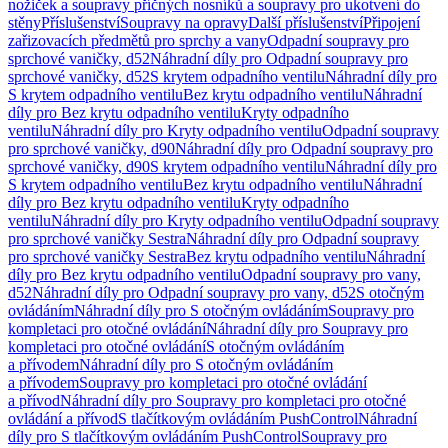
nožiček a soupravy příčných nosníků a soupravy pro ukotvení do
stěny
Příslušenství
Soupravy na opravy
Další příslušenství
Připojení
zařizovacích předmětů pro sprchy a vany
Odpadní soupravy pro
sprchové vaničky, d52
Náhradní díly pro Odpadní soupravy pro
sprchové vaničky, d52
S krytem odpadního ventilu
Náhradní díly pro
S krytem odpadního ventilu
Bez krytu odpadního ventilu
Náhradní
díly pro Bez krytu odpadního ventilu
Kryty odpadního
ventilu
Náhradní díly pro Kryty odpadního ventilu
Odpadní soupravy
pro sprchové vaničky, d90
Náhradní díly pro Odpadní soupravy pro
sprchové vaničky, d90
S krytem odpadního ventilu
Náhradní díly pro
S krytem odpadního ventilu
Bez krytu odpadního ventilu
Náhradní
díly pro Bez krytu odpadního ventilu
Kryty odpadního
ventilu
Náhradní díly pro Kryty odpadního ventilu
Odpadní soupravy
pro sprchové vaničky Sestra
Náhradní díly pro Odpadní soupravy
pro sprchové vaničky Sestra
Bez krytu odpadního ventilu
Náhradní
díly pro Bez krytu odpadního ventilu
Odpadní soupravy pro vany,
d52
Náhradní díly pro Odpadní soupravy pro vany, d52
S otočným
ovládáním
Náhradní díly pro S otočným ovládáním
Soupravy pro
kompletaci pro otočné ovládání
Náhradní díly pro Soupravy pro
kompletaci pro otočné ovládání
S otočným ovládáním
a přívodem
Náhradní díly pro S otočným ovládáním
a přívodem
Soupravy pro kompletaci pro otočné ovládání
a přívod
Náhradní díly pro Soupravy pro kompletaci pro otočné
ovládání a přívod
S tlačítkovým ovládáním PushControl
Náhradní
díly pro S tlačítkovým ovládáním PushControl
Soupravy pro