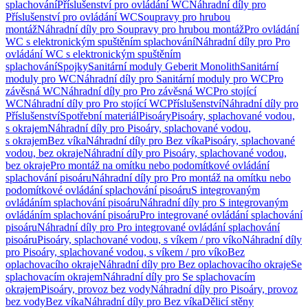
splachování
Příslušenství pro ovládání WC
Náhradní díly pro
Příslušenství pro ovládání WC
Soupravy pro hrubou
montáž
Náhradní díly pro Soupravy pro hrubou montáž
Pro ovládání
WC s elektronickým spuštěním splachování
Náhradní díly pro Pro
ovládání WC s elektronickým spuštěním
splachování
Spojky
Sanitární moduly Geberit Monolith
Sanitární
moduly pro WC
Náhradní díly pro Sanitární moduly pro WC
Pro
závěsná WC
Náhradní díly pro Pro závěsná WC
Pro stojící
WC
Náhradní díly pro Pro stojící WC
Příslušenství
Náhradní díly pro
Příslušenství
Spotřební materiál
Pisoáry
Pisoáry, splachované vodou,
s okrajem
Náhradní díly pro Pisoáry, splachované vodou,
s okrajem
Bez víka
Náhradní díly pro Bez víka
Pisoáry, splachované
vodou, bez okraje
Náhradní díly pro Pisoáry, splachované vodou,
bez okraje
Pro montáž na omítku nebo podomítkové ovládání
splachování pisoáru
Náhradní díly pro Pro montáž na omítku nebo
podomítkové ovládání splachování pisoáru
S integrovaným
ovládáním splachování pisoáru
Náhradní díly pro S integrovaným
ovládáním splachování pisoáru
Pro integrované ovládání splachování
pisoáru
Náhradní díly pro Pro integrované ovládání splachování
pisoáru
Pisoáry, splachované vodou, s víkem / pro víko
Náhradní díly
pro Pisoáry, splachované vodou, s víkem / pro víko
Bez
oplachovacího okraje
Náhradní díly pro Bez oplachovacího okraje
Se
splachovacím okrajem
Náhradní díly pro Se splachovacím
okrajem
Pisoáry, provoz bez vody
Náhradní díly pro Pisoáry, provoz
bez vody
Bez víka
Náhradní díly pro Bez víka
Dělicí stěny