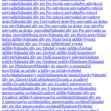
umyvadla
Náhradní díly pro Pro dvojitá umyvadla
Pro nábytková
umyvadla
Náhradní díly pro Pro nábytková umyvadla
Pro rohová
umývátka
Náhradní díly pro Pro rohová umývátka
Pro rohová
umyvadla
Náhradní díly pro Pro rohová umyvadla
Umyvadlové
desky
Náhradní díly pro Umyvadlové desky
Pro umyvadlo na desku,
tvar mísy
Náhradní díly pro Pro umyvadlo na desku, tvar mísy
Pro
umyvadlo na desku, pravoúhlé
Náhradní díly pro Pro umyvadlo na
desku, pravoúhlé
Boční prvky
Náhradní díly pro Boční prvky
Nízké
boční skříňky
Náhradní díly pro Nízké boční skříňky
Vysoká
skříň
Náhradní díly pro Vysoká skříň
Středně vysoké
skříňky
Náhradní díly pro Středně vysoké skříňky
Závěsné
skříňky
Náhradní díly pro Závěsné skříňky
Další koupelnový
nábytek
Náhradní díly pro Další koupelnový nábytek
Nástěnné
poličky
Náhradní díly pro Nástěnné poličky
Příslušenství
Náhradní
díly pro Příslušenství
Přihrádky do zásuvky a organizační
boxy
Držák na ručníky a háčky na ručníky
Světelné
prvky
Madla
Soupravy nožiček
Magnetické tabule
Zásuvky
Náhradní
díly pro Zásuvky
Další příslušenství
Zrcadla a zrcadlové
skříňky
Zrcadlo
Náhradní díly pro Zrcadlo
S integrovaným
osvětlením
Náhradní díly pro S integrovaným osvětlením
Bez
integrovaného osvětlení
Zrcadlové skříňky
Náhradní díly pro
Zrcadlové skříňky
S integrovaným osvětlením
Náhradní díly pro
S integrovaným osvětlením
Bez integrovaného osvětlení
Náhradní
díly pro Bez integrovaného osvětlení
Příslušenství
Světelné
prvky
Madla
Další příslušenství
Zásuvky
Armatury
Umyvadlové