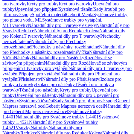
pro tvarovky
Kryty pro trubky
Kryt pro tvarovky
Upevnění pro
trubky
Upevnění pro připojení
Systémová těsnění
Sady šroubů pro
přírubové spoje
Spotřební materiál
Geberit Mepla
Systémové trubky
pro pitnou vodu, ML
Systémové trubky pro vytápění,
ML
Tvarovky
Náhradní díly pro Tvarovky
Vsuvky
Náhradní díly pro
Vsuvky
Redukce
Náhradní díly pro Redukce
Kolena
Náhradní díly
pro Kolena
T tvarovky
Náhradní díly pro T tvarovky
Přechodky
nerozebíratelné
Náhradní díly pro Přechodky
nerozebíratelné
Přechodky a nástěnky, rozebíratelné
Náhradní díly
pro Přechodky a nástěnky, rozebíratelné
Víčka
Náhradní díly pro
Víčka
Nástěnky
Náhradní díly pro Nástěnky
Rozdělovač se
závitovým připojením
Náhradní díly pro Rozdělovač se závitovým
připojením
T tvarovky pro vytápění
Náhradní díly pro T tvarovky pro
vytápění
Připojení pro vytápění
Náhradní díly pro Připojení pro
vytápění
Příslušenství
Náhradní díly pro Příslušenství
Izolace pro
trubky a tvarovky
Izolace pro nástěnky
Těsnění pro trubky a
tvarovky
Těsnění pro nástěnky
Kryty pro trubky
Upevnění pro
trubky
Upevnění pro nástěnky
Náhradní díly pro Upevnění pro
nástěnky
Systémová těsnění
Sady šroubů pro přírubové spoje
Geberit
Mapress nerezová ocel
Geberit Mapress nerezová ocel
Náhradní díly
pro Geberit Mapress nerezová ocel
Systémové trubky
1.4401
Náhradní díly pro Systémové trubky 1.4401
Systémové
trubky 1.4521
Náhradní díly pro Systémové trubky
1.4521
Vsuvky
Nátrubky
Náhradní díly pro
Nátrubky
Redukce
Náhradní díly pro Redukce
Kolena
Náhradní díly