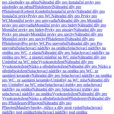
pro zásobníky na stěnu
Náhradní díly pro Instalační prvky pro
zásobníky na stěnu
Příslušenství
Náhradní díly pro
Příslušenství
Geberit Kombifix
Instalační prvky
Náhradní díly pro
Instalační prvky
Prvky pro WC
Náhradní díly pro Prvky pro
WC
Montážní prvky pro umyvadla
Náhradní díly pro Montážní
prvky pro umyvadla
Montážní prvky pro bidety
Náhradní díly pro
Montážní prvky pro bidety
Prvky pro pisoáry
Náhradní díly pro
Prvky pro pisoáry
Montážní prvky pro sprchy
Náhradní díly pro
Montážní prvky pro sprchy
Příslušenství
Náhradní díly pro
Příslušenství
Pro prvky WC
Pro upevnění
Náhradní díly pro Pro
upevnění
Splachovací nádržky na omítku
Splachovací nádržky na
omítku pro WC, z plastu
Náhradní díly pro Splachovací nádržky na
omítku pro WC, z plastu
Umístěné na WC míse
Náhradní díly pro
Umístěné na WC míse
Vysokopoložené
Náhradní díly pro
Vysokopoložené
Nízko a středněpoložené
Náhradní díly pro Nízko a
středněpoložené
Splachovací nádržky na omítku pro WC, ze
sanitární keramiky
Náhradní díly pro Splachovací nádržky na omítku
pro WC, ze sanitární keramiky
Umístěný na WC míse
Náhradní díly
pro Umístěný na WC míse
Splachovací trubky pro splachovací
nádržky na omítku
Náhradní díly pro Splachovací trubky pro
splachovací nádržky na omítku
Vysokopoložené
Náhradní díly pro
Vysokopoložené
Nízko a středněpoložené
Příslušenství
Náhradní díly
pro Příslušenství
Připojení
Náhradní díly pro
Připojení
Manžety
Spojky, růžice a díly proti vzdutí
Splachovací
nádržky pod omítku
Splachovací nádržky pod omítku