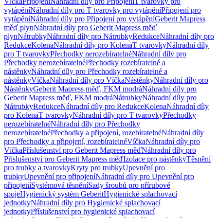
Víčka
Připojení
Náhradní díly pro Připojení
T tvarovky pro
vytápění
Náhradní díly pro T tvarovky pro vytápění
Připojení pro
vytápění
Náhradní díly pro Připojení pro vytápění
Geberit Mapress
měď plyn
Náhradní díly pro Geberit Mapress měď
plyn
Nátrubky
Náhradní díly pro Nátrubky
Redukce
Náhradní díly pro
Redukce
Kolena
Náhradní díly pro Kolena
T tvarovky
Náhradní díly
pro T tvarovky
Přechodky nerozebíratelné
Náhradní díly pro
Přechodky nerozebíratelné
Přechodky rozebíratelné a
nástěnky
Náhradní díly pro Přechodky rozebíratelné a
nástěnky
Víčka
Náhradní díly pro Víčka
Nástěnky
Náhradní díly pro
Nástěnky
Geberit Mapress měď, FKM modrá
Náhradní díly pro
Geberit Mapress měď, FKM modrá
Nátrubky
Náhradní díly pro
Nátrubky
Redukce
Náhradní díly pro Redukce
Kolena
Náhradní díly
pro Kolena
T tvarovky
Náhradní díly pro T tvarovky
Přechodky
nerozebíratelné
Náhradní díly pro Přechodky
nerozebíratelné
Přechodky a připojení, rozebíratelné
Náhradní díly
pro Přechodky a připojení, rozebíratelné
Víčka
Náhradní díly pro
Víčka
Příslušenství pro Geberit Mapress měď
Náhradní díly pro
Příslušenství pro Geberit Mapress měď
Izolace pro nástěnky
Těsnění
pro trubky a tvarovky
Kryty pro trubky
Upevnění pro
trubky
Upevnění pro připojení
Náhradní díly pro Upevnění pro
připojení
Systémová těsnění
Sady šroubů pro přírubové
spoje
Hygienický systém Geberit
Hygienické splachovací
jednotky
Náhradní díly pro Hygienické splachovací
jednotky
Příslušenství pro hygienické splachovací