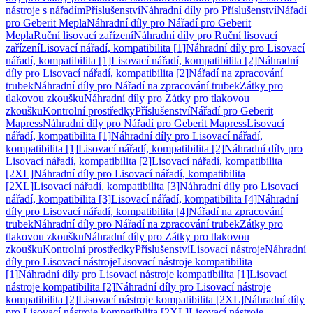
nástroje s nářadím
Příslušenství
Náhradní díly pro Příslušenství
Nářadí
pro Geberit Mepla
Náhradní díly pro Nářadí pro Geberit
Mepla
Ruční lisovací zařízení
Náhradní díly pro Ruční lisovací
zařízení
Lisovací nářadí, kompatibilita [1]
Náhradní díly pro Lisovací
nářadí, kompatibilita [1]
Lisovací nářadí, kompatibilita [2]
Náhradní
díly pro Lisovací nářadí, kompatibilita [2]
Nářadí na zpracování
trubek
Náhradní díly pro Nářadí na zpracování trubek
Zátky pro
tlakovou zkoušku
Náhradní díly pro Zátky pro tlakovou
zkoušku
Kontrolní prostředky
Příslušenství
Nářadí pro Geberit
Mapress
Náhradní díly pro Nářadí pro Geberit Mapress
Lisovací
nářadí, kompatibilita [1]
Náhradní díly pro Lisovací nářadí,
kompatibilita [1]
Lisovací nářadí, kompatibilita [2]
Náhradní díly pro
Lisovací nářadí, kompatibilita [2]
Lisovací nářadí, kompatibilita
[2XL]
Náhradní díly pro Lisovací nářadí, kompatibilita
[2XL]
Lisovací nářadí, kompatibilita [3]
Náhradní díly pro Lisovací
nářadí, kompatibilita [3]
Lisovací nářadí, kompatibilita [4]
Náhradní
díly pro Lisovací nářadí, kompatibilita [4]
Nářadí na zpracování
trubek
Náhradní díly pro Nářadí na zpracování trubek
Zátky pro
tlakovou zkoušku
Náhradní díly pro Zátky pro tlakovou
zkoušku
Kontrolní prostředky
Příslušenství
Lisovací nástroje
Náhradní
díly pro Lisovací nástroje
Lisovací nástroje kompatibilita
[1]
Náhradní díly pro Lisovací nástroje kompatibilita [1]
Lisovací
nástroje kompatibilita [2]
Náhradní díly pro Lisovací nástroje
kompatibilita [2]
Lisovací nástroje kompatibilita [2XL]
Náhradní díly
pro Lisovací nástroje kompatibilita [2XL]
Lisovací nástroje,