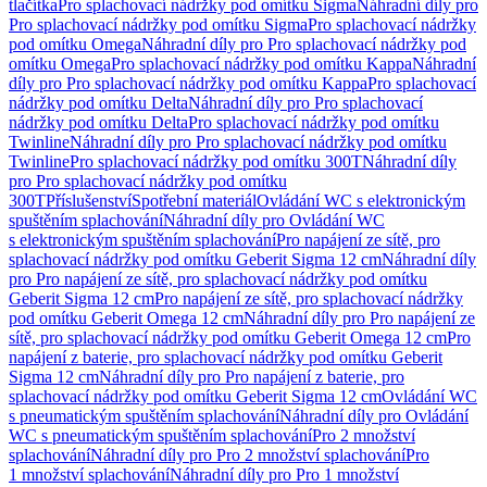
tlačítka
Pro splachovací nádržky pod omítku Sigma
Náhradní díly pro
Pro splachovací nádržky pod omítku Sigma
Pro splachovací nádržky
pod omítku Omega
Náhradní díly pro Pro splachovací nádržky pod
omítku Omega
Pro splachovací nádržky pod omítku Kappa
Náhradní
díly pro Pro splachovací nádržky pod omítku Kappa
Pro splachovací
nádržky pod omítku Delta
Náhradní díly pro Pro splachovací
nádržky pod omítku Delta
Pro splachovací nádržky pod omítku
Twinline
Náhradní díly pro Pro splachovací nádržky pod omítku
Twinline
Pro splachovací nádržky pod omítku 300T
Náhradní díly
pro Pro splachovací nádržky pod omítku
300T
Příslušenství
Spotřební materiál
Ovládání WC s elektronickým
spuštěním splachování
Náhradní díly pro Ovládání WC
s elektronickým spuštěním splachování
Pro napájení ze sítě, pro
splachovací nádržky pod omítku Geberit Sigma 12 cm
Náhradní díly
pro Pro napájení ze sítě, pro splachovací nádržky pod omítku
Geberit Sigma 12 cm
Pro napájení ze sítě, pro splachovací nádržky
pod omítku Geberit Omega 12 cm
Náhradní díly pro Pro napájení ze
sítě, pro splachovací nádržky pod omítku Geberit Omega 12 cm
Pro
napájení z baterie, pro splachovací nádržky pod omítku Geberit
Sigma 12 cm
Náhradní díly pro Pro napájení z baterie, pro
splachovací nádržky pod omítku Geberit Sigma 12 cm
Ovládání WC
s pneumatickým spuštěním splachování
Náhradní díly pro Ovládání
WC s pneumatickým spuštěním splachování
Pro 2 množství
splachování
Náhradní díly pro Pro 2 množství splachování
Pro
1 množství splachování
Náhradní díly pro Pro 1 množství