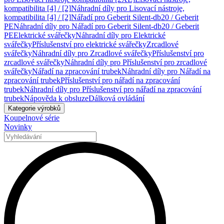
kompatibilita [4] / [2]
Náhradní díly pro Lisovací nástroje,
kompatibilita [4] / [2]
Nářadí pro Geberit Silent-db20 / Geberit
PE
Náhradní díly pro Nářadí pro Geberit Silent-db20 / Geberit
PE
Elektrické svářečky
Náhradní díly pro Elektrické
svářečky
Příslušenství pro elektrické svářečky
Zrcadlové
svářečky
Náhradní díly pro Zrcadlové svářečky
Příslušenství pro
zrcadlové svářečky
Náhradní díly pro Příslušenství pro zrcadlové
svářečky
Nářadí na zpracování trubek
Náhradní díly pro Nářadí na
zpracování trubek
Příslušenství pro nářadí na zpracování
trubek
Náhradní díly pro Příslušenství pro nářadí na zpracování
trubek
Nápověda k obsluze
Dálková ovládání
Kategorie výrobků
Koupelnové série
Novinky