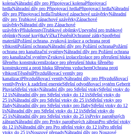
kolena
Náhradní díly pro Připojovací kolena
Připojovací
hrdla
Náhradní díly pro Připojovací hrdla
Připojovací hrdla
Náhradní
díly pro Připojovací hrdla
Trubkové zápachové uzávěrky
Náhradní
díly pro Trubkové zápachové uzávěrky
Zápachové
uzávěrky
Náhradní díly pro Zápachové
uzávěrky
Příslušenství
Trubkové objímky
Upevnění pro trubkové
objímky
Nosné korýtka
Víčka
Těsnění
Ochranné zátky
Spotřební
materiál
Požární ochrana, zvuková izolace a ochrana proti
vlhkosti
Požární ochrana
Náhradní díly pro Požární ochrana
Požární
ochrana pro kanalizační systémy
Náhradní díly pro Požární ochrana
pro kanalizační systémy
Zvuková izolace
Izolace pro přerušení hluku
šířeného konstrukcemi
Izolace pro přerušení hluku šířeného
konstrukcemi a proti hluku šířenému vzduchem
Ochrana proti
vlhkosti
Těsnění
Přivzdušňovací ventily pro
kanalizaci
Přivzdušňovací ventily
Náhradní díly pro Přivzdušňovací
ventily
Prvky k zadržení energie
Střešní odvodňovací systém Geberit
Pluvia
Střešní vtoky
Náhradní díly pro Střešní vtoky
Střešní vtoky do
12 l/s
Náhradní díly pro Střešní vtoky do 12 l/s
Střešní vtoky do
25 l/s
Náhradní díly pro Střešní vtoky do 25 l/s
Střešní vtoky pro
žlaby
Náhradní díly pro Střešní vtoky pro žlaby
Střešní vtoky do 12
l/s
Náhradní díly pro Střešní vtoky do 12 l/s
Střešní vtoky do
25 l/s
Náhradní díly pro Střešní vtoky do 25 l/s
Prvky parotěsných
zábran
Náhradní díly pro Prvky parotěsných zábran
Pro střešní vtoky
do 12 l/s
Náhradní díly pro Pro střešní vtoky do 12 l/s
Pro střešní
vtoky do 25 l/s
Nouzové přepady
Náhradní díly pro Nouzové