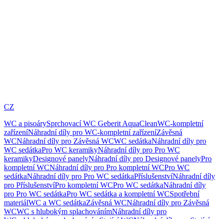
CZ
WC a pisoáry
Sprchovací WC Geberit AquaClean
WC-kompletní
zařízení
Náhradní díly pro WC-kompletní zařízení
Závěsná
WC
Náhradní díly pro Závěsná WC
WC sedátka
Náhradní díly pro
WC sedátka
Pro WC keramiky
Náhradní díly pro Pro WC
keramiky
Designové panely
Náhradní díly pro Designové panely
Pro
kompletní WC
Náhradní díly pro Pro kompletní WC
Pro WC
sedátka
Náhradní díly pro Pro WC sedátka
Příslušenství
Náhradní díly
pro Příslušenství
Pro kompletní WC
Pro WC sedátka
Náhradní díly
pro Pro WC sedátka
Pro WC sedátka a kompletní WC
Spotřební
materiál
WC a WC sedátka
Závěsná WC
Náhradní díly pro Závěsná
WC
WC s hlubokým splachováním
Náhradní díly pro