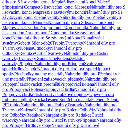
díly pro S lisovacími konci Mepla
S lisovacími konci Volex
S
připojeními Compact
S lisovacími konci Mapress
Náhradní díly pro S
lisovacími konci Mapress
Se závitovými konci
Náhradní díly pro Se
závitovými konci
Zpětné ventily
Náhradní díly pro Zpětné ventily
S
lisovacími konci Mapress
Náhradní díly pro S lisovacími konci
Mapress
Úsek vodoměru pro montáž pod omítku
Náhradní díly pro
Úsek vodoměru pro montáž pod omítku
Se závitovými
konci
Náhradní díly pro Se závitovými konci
Kanalizační
systémy
Geberit Silent-db20
Trubky
Tvarovky
Náhradní díly pro
Tvarovky
Kolena
Odbočky
Náhradní díly pro
Odbočky
Redukce
Čisticí tvarovky
Náhradní díly pro Čisticí
tvarovky
Tvarovky SuperTube
Kolena
Zvláštní
tvarovky
Připojení
Náhradní díly pro Připojení
Svařované
spoje
Hrdlové spoje
Náhradní díly pro Hrdlové spoje
Upínací
spojky
Přechodky na jiné materiály
Náhradní díly pro Přechodky na
jiné materiály
Připojení zařizovacích předmětů
Náhradní díly pro
Připojení zařizovacích předmětů
Připojovací kolena
Náhradní díly
pro Připojovací kolena
Připojovací hrdla
Náhradní díly pro
Připojovací hrdla
Příslušenství
Trubkové objímky
Upevnění pro
trubkové objímky
Víčka
Těsnění
Spotřební materiál
Geberit Silent-
PP
Trubky
Náhradní díly pro Trubky
Tvarovky
Náhradní díly pro
Tvarovky
Kolena
Náhradní díly pro Kolena
Odbočky
Náhradní díly
pro Odbočky
Redukce
Náhradní díly pro Redukce
Čisticí
tvarovky
Náhradní díly pro Čisticí tvarovky
Připojení
Náhradní díly
pro Připojení
Hrdlové spoje
Náhradní díly pro Hrdlové