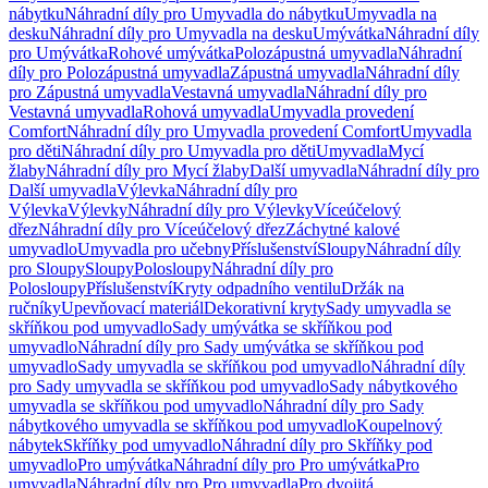
nábytku
Náhradní díly pro Umyvadla do nábytku
Umyvadla na
desku
Náhradní díly pro Umyvadla na desku
Umývátka
Náhradní díly
pro Umývátka
Rohové umývátka
Polozápustná umyvadla
Náhradní
díly pro Polozápustná umyvadla
Zápustná umyvadla
Náhradní díly
pro Zápustná umyvadla
Vestavná umyvadla
Náhradní díly pro
Vestavná umyvadla
Rohová umyvadla
Umyvadla provedení
Comfort
Náhradní díly pro Umyvadla provedení Comfort
Umyvadla
pro děti
Náhradní díly pro Umyvadla pro děti
Umyvadla
Mycí
žlaby
Náhradní díly pro Mycí žlaby
Další umyvadla
Náhradní díly pro
Další umyvadla
Výlevka
Náhradní díly pro
Výlevka
Výlevky
Náhradní díly pro Výlevky
Víceúčelový
dřez
Náhradní díly pro Víceúčelový dřez
Záchytné kalové
umyvadlo
Umyvadla pro učebny
Příslušenství
Sloupy
Náhradní díly
pro Sloupy
Sloupy
Polosloupy
Náhradní díly pro
Polosloupy
Příslušenství
Kryty odpadního ventilu
Držák na
ručníky
Upevňovací materiál
Dekorativní kryty
Sady umyvadla se
skříňkou pod umyvadlo
Sady umývátka se skříňkou pod
umyvadlo
Náhradní díly pro Sady umývátka se skříňkou pod
umyvadlo
Sady umyvadla se skříňkou pod umyvadlo
Náhradní díly
pro Sady umyvadla se skříňkou pod umyvadlo
Sady nábytkového
umyvadla se skříňkou pod umyvadlo
Náhradní díly pro Sady
nábytkového umyvadla se skříňkou pod umyvadlo
Koupelnový
nábytek
Skříňky pod umyvadlo
Náhradní díly pro Skříňky pod
umyvadlo
Pro umývátka
Náhradní díly pro Pro umývátka
Pro
umyvadla
Náhradní díly pro Pro umyvadla
Pro dvojitá