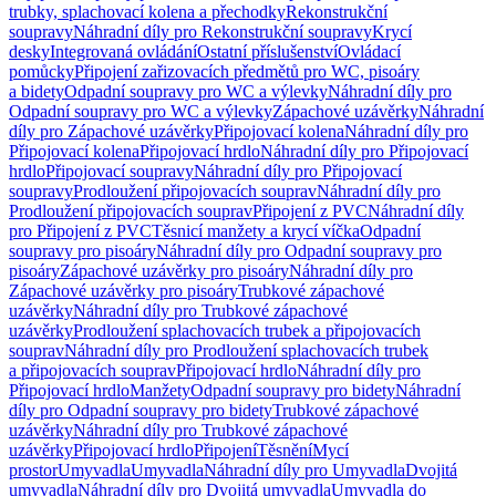
trubky, splachovací kolena a přechodky
Rekonstrukční
soupravy
Náhradní díly pro Rekonstrukční soupravy
Krycí
desky
Integrovaná ovládání
Ostatní příslušenství
Ovládací
pomůcky
Připojení zařizovacích předmětů pro WC, pisoáry
a bidety
Odpadní soupravy pro WC a výlevky
Náhradní díly pro
Odpadní soupravy pro WC a výlevky
Zápachové uzávěrky
Náhradní
díly pro Zápachové uzávěrky
Připojovací kolena
Náhradní díly pro
Připojovací kolena
Připojovací hrdlo
Náhradní díly pro Připojovací
hrdlo
Připojovací soupravy
Náhradní díly pro Připojovací
soupravy
Prodloužení připojovacích souprav
Náhradní díly pro
Prodloužení připojovacích souprav
Připojení z PVC
Náhradní díly
pro Připojení z PVC
Těsnicí manžety a krycí víčka
Odpadní
soupravy pro pisoáry
Náhradní díly pro Odpadní soupravy pro
pisoáry
Zápachové uzávěrky pro pisoáry
Náhradní díly pro
Zápachové uzávěrky pro pisoáry
Trubkové zápachové
uzávěrky
Náhradní díly pro Trubkové zápachové
uzávěrky
Prodloužení splachovacích trubek a připojovacích
souprav
Náhradní díly pro Prodloužení splachovacích trubek
a připojovacích souprav
Připojovací hrdlo
Náhradní díly pro
Připojovací hrdlo
Manžety
Odpadní soupravy pro bidety
Náhradní
díly pro Odpadní soupravy pro bidety
Trubkové zápachové
uzávěrky
Náhradní díly pro Trubkové zápachové
uzávěrky
Připojovací hrdlo
Připojení
Těsnění
Mycí
prostor
Umyvadla
Umyvadla
Náhradní díly pro Umyvadla
Dvojitá
umyvadla
Náhradní díly pro Dvojitá umyvadla
Umyvadla do