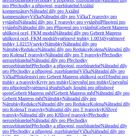
nerozebíratelné
Přechodky a připojení, rozebíratelné
Náhradní díly
pro Přechodky a připojení, rozebíratelné
Axiální
kompenzátory
Náhradní díly pro Axiální
kompenzátory
Víčka
Náhradní díly pro Víčka
T tvarovky pro
vytápění
Náhradní díly pro T tvarovky pro vytápění
Připojení pro
vytápění
Náhradní díly pro Připojení pro vytápění
Geberit Mapress
uhlíková ocel, FKM modrá
Náhradní díly pro Geberit Mapress
uhlíková ocel, FKM modrá
Systémové trubky 1.0034
Systémové
trubky 1.0215
Vsuvky
Nátrubky
Náhradní díly pro
Nátrubky
Redukce
Náhradní díly pro Redukce
Kolena
Náhradní díly
pro Kolena
T tvarovky
Náhradní díly pro T tvarovky
Přechodky
nerozebíratelné
Náhradní díly pro Přechodky
nerozebíratelné
Přechodky a připojení, rozebíratelné
Náhradní díly
pro Přechodky a připojení, rozebíratelné
Víčka
Náhradní díly pro
Víčka
Příslušenství pro Geberit Mapress uhlíková ocel
Těsnění pro
trubky a tvarovky
Kryty pro trubky
Upevnění pro trubky
Upevnění
pro připojení
Systémová těsnění
Sady šroubů pro přírubové
spoje
Geberit Mapress měď
Geberit Mapress měď
Náhradní díly pro
Geberit Mapress měď
Nátrubky
Náhradní díly pro
Nátrubky
Redukce
Náhradní díly pro Redukce
Kolena
Náhradní díly
pro Kolena
T tvarovky
Náhradní díly pro T tvarovky
Křížové
tvarovky
Náhradní díly pro Křížové tvarovky
Přechodky
nerozebíratelné
Náhradní díly pro Přechodky
nerozebíratelné
Přechodky a připojení, rozebíratelné
Náhradní díly
pro Přechodky a připojení, rozebíratelné
Víčka
Náhradní díly pro