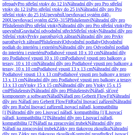
přepady
Pro střešní vtoky do 12 l/s
Náhradní díly pro Pro střešní
vtoky do 12 l/s
Pro střešní vtoky do 25 l/s
Náhradní díly pro Pro
střešní vtoky do 25 l/s
Upevnění
Upevňovací systém d40–
200
Upevňovací systém d250–315
Příslušenství
Náhradní díly pro
Příslušenství
Pro střešní vtoky
Náhradní díly pro Pro střešní vtoky
Pro
upevnění
Gravitační odvodnění střech
Střešní vtoky
Náhradní díly pro
Střešní vtoky
Prvky parotěsných zábran
Náhradní díly pro Prvky
parotěsných zábran
Příslušenství
Odvodnění podlahy
Odvodnění
podlah do interiéru i exteriéru
Náhradní díly pro Odvodnění podlah
do interiéru i exteriéru
Podlahové vpusti 10 x 10 cm
Náhradní díly
pro Podlahové vpusti 10 x 10 cm
Podlahové vpusti pro balkony a
terasy, 10 x 10 cm
Náhradní díly pro Podlahové vpusti pro balkony a
terasy, 10 x 10 cm
Podlahové vpusti 13 x 13 cm
Náhradní díly pro
Podlahové vpusti 13 x 13 cm
Podlahové vpusti pro balkony a terasy
13 x 13 cm
Náhradní díly pro Podlahové vpusti pro balkony a terasy
13 x 13 cm
Vtoky 15 x 15 cm
Náhradní díly pro Vtoky 15 x 15
cm
Příslušenství
Náhradní díly pro Příslušenství
Nářadí, síťové
komponenty a software
Nářadí
Nářadí pro Geberit FlowFit
Náhradní
díly pro Nářadí pro Geberit FlowFit
Ruční lisovací zařízení
Náhradní
díly pro Ruční lisovací zařízení
Lisovací nářadí, kompatibilita
[1]
Náhradní díly pro Lisovací nářadí, kompatibilita [1]
Lisovací
nářadí, kompatibilita [2]
Náhradní díly pro Lisovací nářadí,
kompatibilita [2]
Nářadí na zpracování trubek
Náhradní díly pro
Nářadí na zpracování trubek
Zátky pro tlakovou zkoušku
Náhradní
díly pro Zátky pro tlakovou zkoušku
Kontrolní prostředky
Lisovací