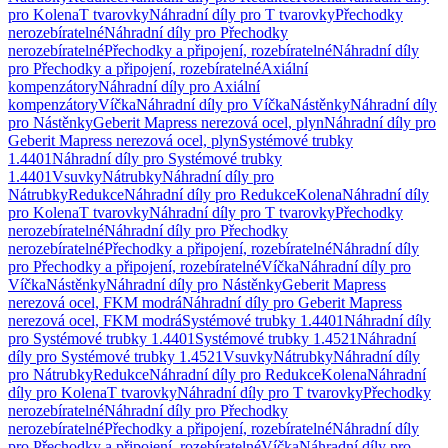
pro Kolena
T tvarovky
Náhradní díly pro T tvarovky
Přechodky
nerozebíratelné
Náhradní díly pro Přechodky
nerozebíratelné
Přechodky a připojení, rozebíratelné
Náhradní díly
pro Přechodky a připojení, rozebíratelné
Axiální
kompenzátory
Náhradní díly pro Axiální
kompenzátory
Víčka
Náhradní díly pro Víčka
Nástěnky
Náhradní díly
pro Nástěnky
Geberit Mapress nerezová ocel, plyn
Náhradní díly pro
Geberit Mapress nerezová ocel, plyn
Systémové trubky
1.4401
Náhradní díly pro Systémové trubky
1.4401
Vsuvky
Nátrubky
Náhradní díly pro
Nátrubky
Redukce
Náhradní díly pro Redukce
Kolena
Náhradní díly
pro Kolena
T tvarovky
Náhradní díly pro T tvarovky
Přechodky
nerozebíratelné
Náhradní díly pro Přechodky
nerozebíratelné
Přechodky a připojení, rozebíratelné
Náhradní díly
pro Přechodky a připojení, rozebíratelné
Víčka
Náhradní díly pro
Víčka
Nástěnky
Náhradní díly pro Nástěnky
Geberit Mapress
nerezová ocel, FKM modrá
Náhradní díly pro Geberit Mapress
nerezová ocel, FKM modrá
Systémové trubky 1.4401
Náhradní díly
pro Systémové trubky 1.4401
Systémové trubky 1.4521
Náhradní
díly pro Systémové trubky 1.4521
Vsuvky
Nátrubky
Náhradní díly
pro Nátrubky
Redukce
Náhradní díly pro Redukce
Kolena
Náhradní
díly pro Kolena
T tvarovky
Náhradní díly pro T tvarovky
Přechodky
nerozebíratelné
Náhradní díly pro Přechodky
nerozebíratelné
Přechodky a připojení, rozebíratelné
Náhradní díly
pro Přechodky a připojení, rozebíratelné
Víčka
Náhradní díly pro