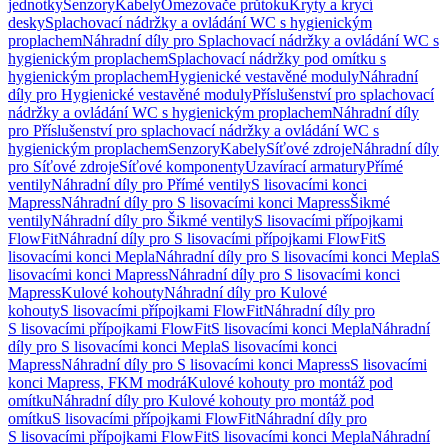
jednotky
Senzory
Kabely
Omezovače průtoku
Kryty a krycí
desky
Splachovací nádržky a ovládání WC s hygienickým
proplachem
Náhradní díly pro Splachovací nádržky a ovládání WC s
hygienickým proplachem
Splachovací nádržky pod omítku s
hygienickým proplachem
Hygienické vestavěné moduly
Náhradní
díly pro Hygienické vestavěné moduly
Příslušenství pro splachovací
nádržky a ovládání WC s hygienickým proplachem
Náhradní díly
pro Příslušenství pro splachovací nádržky a ovládání WC s
hygienickým proplachem
Senzory
Kabely
Síťové zdroje
Náhradní díly
pro Síťové zdroje
Síťové komponenty
Uzavírací armatury
Přímé
ventily
Náhradní díly pro Přímé ventily
S lisovacími konci
Mapress
Náhradní díly pro S lisovacími konci Mapress
Šikmé
ventily
Náhradní díly pro Šikmé ventily
S lisovacími přípojkami
FlowFit
Náhradní díly pro S lisovacími přípojkami FlowFit
S
lisovacími konci Mepla
Náhradní díly pro S lisovacími konci Mepla
S
lisovacími konci Mapress
Náhradní díly pro S lisovacími konci
Mapress
Kulové kohouty
Náhradní díly pro Kulové
kohouty
S lisovacími přípojkami FlowFit
Náhradní díly pro
S lisovacími přípojkami FlowFit
S lisovacími konci Mepla
Náhradní
díly pro S lisovacími konci Mepla
S lisovacími konci
Mapress
Náhradní díly pro S lisovacími konci Mapress
S lisovacími
konci Mapress, FKM modrá
Kulové kohouty pro montáž pod
omítku
Náhradní díly pro Kulové kohouty pro montáž pod
omítku
S lisovacími přípojkami FlowFit
Náhradní díly pro
S lisovacími přípojkami FlowFit
S lisovacími konci Mepla
Náhradní