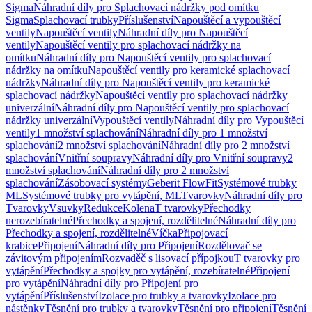
Sigma
Náhradní díly pro Splachovací nádržky pod omítku
Sigma
Splachovací trubky
Příslušenství
Napouštěcí a vypouštěcí
ventily
Napouštěcí ventily
Náhradní díly pro Napouštěcí
ventily
Napouštěcí ventily pro splachovací nádržky na
omítku
Náhradní díly pro Napouštěcí ventily pro splachovací
nádržky na omítku
Napouštěcí ventily pro keramické splachovací
nádržky
Náhradní díly pro Napouštěcí ventily pro keramické
splachovací nádržky
Napouštěcí ventily pro splachovací nádržky
univerzální
Náhradní díly pro Napouštěcí ventily pro splachovací
nádržky univerzální
Vypouštěcí ventily
Náhradní díly pro Vypouštěcí
ventily
1 množství splachování
Náhradní díly pro 1 množství
splachování
2 množství splachování
Náhradní díly pro 2 množství
splachování
Vnitřní soupravy
Náhradní díly pro Vnitřní soupravy
2
množství splachování
Náhradní díly pro 2 množství
splachování
Zásobovací systémy
Geberit FlowFit
Systémové trubky
ML
Systémové trubky pro vytápění, ML
Tvarovky
Náhradní díly pro
Tvarovky
Vsuvky
Redukce
Kolena
T tvarovky
Přechodky
nerozebíratelné
Přechodky a spojení, rozdělitelné
Náhradní díly pro
Přechodky a spojení, rozdělitelné
Víčka
Připojovací
krabice
Připojení
Náhradní díly pro Připojení
Rozdělovač se
závitovým připojením
Rozvaděč s lisovací přípojkou
T tvarovky pro
vytápění
Přechodky a spojky pro vytápění, rozebíratelné
Připojení
pro vytápění
Náhradní díly pro Připojení pro
vytápění
Příslušenství
Izolace pro trubky a tvarovky
Izolace pro
nástěnky
Těsnění pro trubky a tvarovky
Těsnění pro připojení
Těsnění