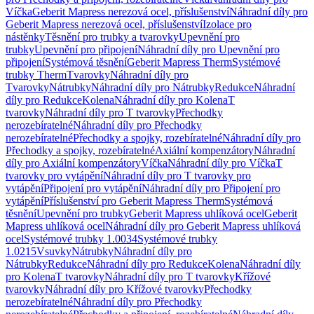
Víčka
Geberit Mapress nerezová ocel, příslušenství
Náhradní díly pro
Geberit Mapress nerezová ocel, příslušenství
Izolace pro
nástěnky
Těsnění pro trubky a tvarovky
Upevnění pro
trubky
Upevnění pro připojení
Náhradní díly pro Upevnění pro
připojení
Systémová těsnění
Geberit Mapress Therm
Systémové
trubky Therm
Tvarovky
Náhradní díly pro
Tvarovky
Nátrubky
Náhradní díly pro Nátrubky
Redukce
Náhradní
díly pro Redukce
Kolena
Náhradní díly pro Kolena
T
tvarovky
Náhradní díly pro T tvarovky
Přechodky
nerozebíratelné
Náhradní díly pro Přechodky
nerozebíratelné
Přechodky a spojky, rozebíratelné
Náhradní díly pro
Přechodky a spojky, rozebíratelné
Axiální kompenzátory
Náhradní
díly pro Axiální kompenzátory
Víčka
Náhradní díly pro Víčka
T
tvarovky pro vytápění
Náhradní díly pro T tvarovky pro
vytápění
Připojení pro vytápění
Náhradní díly pro Připojení pro
vytápění
Příslušenství pro Geberit Mapress Therm
Systémová
těsnění
Upevnění pro trubky
Geberit Mapress uhlíková ocel
Geberit
Mapress uhlíková ocel
Náhradní díly pro Geberit Mapress uhlíková
ocel
Systémové trubky 1.0034
Systémové trubky
1.0215
Vsuvky
Nátrubky
Náhradní díly pro
Nátrubky
Redukce
Náhradní díly pro Redukce
Kolena
Náhradní díly
pro Kolena
T tvarovky
Náhradní díly pro T tvarovky
Křížové
tvarovky
Náhradní díly pro Křížové tvarovky
Přechodky
nerozebíratelné
Náhradní díly pro Přechodky