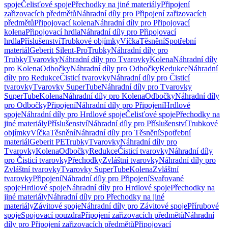
spoje
Čelisťové spoje
Přechodky na jiné materiály
Připojení
zařizovacích předmětů
Náhradní díly pro Připojení zařizovacích
předmětů
Připojovací kolena
Náhradní díly pro Připojovací
kolena
Připojovací hrdla
Náhradní díly pro Připojovací
hrdla
Příslušenství
Trubkové objímky
Víčka
Těsnění
Spotřební
materiál
Geberit Silent-Pro
Trubky
Náhradní díly pro
Trubky
Tvarovky
Náhradní díly pro Tvarovky
Kolena
Náhradní díly
pro Kolena
Odbočky
Náhradní díly pro Odbočky
Redukce
Náhradní
díly pro Redukce
Čisticí tvarovky
Náhradní díly pro Čisticí
tvarovky
Tvarovky SuperTube
Náhradní díly pro Tvarovky
SuperTube
Kolena
Náhradní díly pro Kolena
Odbočky
Náhradní díly
pro Odbočky
Připojení
Náhradní díly pro Připojení
Hrdlové
spoje
Náhradní díly pro Hrdlové spoje
Čelisťové spoje
Přechodky na
jiné materiály
Příslušenství
Náhradní díly pro Příslušenství
Trubkové
objímky
Víčka
Těsnění
Náhradní díly pro Těsnění
Spotřební
materiál
Geberit PE
Trubky
Tvarovky
Náhradní díly pro
Tvarovky
Kolena
Odbočky
Redukce
Čisticí tvarovky
Náhradní díly
pro Čisticí tvarovky
Přechodky
Zvláštní tvarovky
Náhradní díly pro
Zvláštní tvarovky
Tvarovky SuperTube
Kolena
Zvláštní
tvarovky
Připojení
Náhradní díly pro Připojení
Svařované
spoje
Hrdlové spoje
Náhradní díly pro Hrdlové spoje
Přechodky na
jiné materiály
Náhradní díly pro Přechodky na jiné
materiály
Závitové spoje
Náhradní díly pro Závitové spoje
Přírubové
spoje
Spojovací pouzdra
Připojení zařizovacích předmětů
Náhradní
díly pro Připojení zařizovacích předmětů
Připojovací