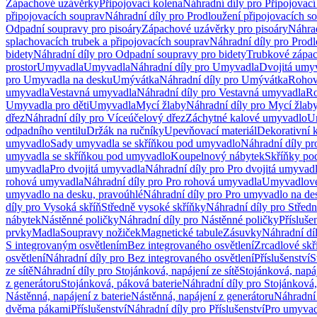
Zápachové uzávěrky
Připojovací kolena
Náhradní díly pro Připojovací
připojovacích souprav
Náhradní díly pro Prodloužení připojovacích s
Odpadní soupravy pro pisoáry
Zápachové uzávěrky pro pisoáry
Náhrad
splachovacích trubek a připojovacích souprav
Náhradní díly pro Prodl
bidety
Náhradní díly pro Odpadní soupravy pro bidety
Trubkové zápa
prostor
Umyvadla
Umyvadla
Náhradní díly pro Umyvadla
Dvojitá umy
pro Umyvadla na desku
Umývátka
Náhradní díly pro Umývátka
Rohov
umyvadla
Vestavná umyvadla
Náhradní díly pro Vestavná umyvadla
Ro
Umyvadla pro děti
Umyvadla
Mycí žlaby
Náhradní díly pro Mycí žlab
dřez
Náhradní díly pro Víceúčelový dřez
Záchytné kalové umyvadlo
U
odpadního ventilu
Držák na ručníky
Upevňovací materiál
Dekorativní 
umyvadlo
Sady umyvadla se skříňkou pod umyvadlo
Náhradní díly p
umyvadla se skříňkou pod umyvadlo
Koupelnový nábytek
Skříňky po
umyvadla
Pro dvojitá umyvadla
Náhradní díly pro Pro dvojitá umyvad
rohová umyvadla
Náhradní díly pro Pro rohová umyvadla
Umyvadlové
umyvadlo na desku, pravoúhlé
Náhradní díly pro Pro umyvadlo na de
díly pro Vysoká skříň
Středně vysoké skříňky
Náhradní díly pro Střed
nábytek
Nástěnné poličky
Náhradní díly pro Nástěnné poličky
Přísluše
prvky
Madla
Soupravy nožiček
Magnetické tabule
Zásuvky
Náhradní dí
S integrovaným osvětlením
Bez integrovaného osvětlení
Zrcadlové skř
osvětlení
Náhradní díly pro Bez integrovaného osvětlení
Příslušenství
S
ze sítě
Náhradní díly pro Stojánková, napájení ze sítě
Stojánková, napáj
z generátoru
Stojánková, páková baterie
Náhradní díly pro Stojánková,
Nástěnná, napájení z baterie
Nástěnná, napájení z generátoru
Náhradní 
dvěma pákami
Příslušenství
Náhradní díly pro Příslušenství
Pro umyvad