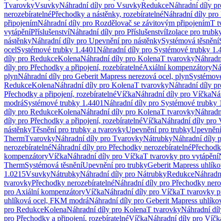
Tvarovky
Vsuvky
Náhradní díly pro Vsuvky
Redukce
Náhradní díly p
nerozebíratelné
Přechodky a nástěnky, rozebíratelné
Náhradní díly pro 
připojením
Náhradní díly pro Rozdělovač se závitovým připojením
T t
vytápění
Příslušenství
Náhradní díly pro Příslušenství
Izolace pro trubk
nástěnky
Náhradní díly pro Upevnění pro nástěnky
Systémová těsnění
ocel
Systémové trubky 1.4401
Náhradní díly pro Systémové trubky 1.
díly pro Redukce
Kolena
Náhradní díly pro Kolena
T tvarovky
Náhradn
díly pro Přechodky a připojení, rozebíratelné
Axiální kompenzátory
Ná
plyn
Náhradní díly pro Geberit Mapress nerezová ocel, plyn
Systémové
Redukce
Kolena
Náhradní díly pro Kolena
T tvarovky
Náhradní díly p
Přechodky a připojení, rozebíratelné
Víčka
Náhradní díly pro Víčka
Ná
modrá
Systémové trubky 1.4401
Náhradní díly pro Systémové trubky 
díly pro Redukce
Kolena
Náhradní díly pro Kolena
T tvarovky
Náhradn
díly pro Přechodky a připojení, rozebíratelné
Víčka
Náhradní díly pro 
nástěnky
Těsnění pro trubky a tvarovky
Upevnění pro trubky
Upevnění 
Therm
Tvarovky
Náhradní díly pro Tvarovky
Nátrubky
Náhradní díly 
nerozebíratelné
Náhradní díly pro Přechodky nerozebíratelné
Přechodky
kompenzátory
Víčka
Náhradní díly pro Víčka
T tvarovky pro vytápění
Therm
Systémová těsnění
Upevnění pro trubky
Geberit Mapress uhlíko
1.0215
Vsuvky
Nátrubky
Náhradní díly pro Nátrubky
Redukce
Náhradn
tvarovky
Přechodky nerozebíratelné
Náhradní díly pro Přechodky nero
pro Axiální kompenzátory
Víčka
Náhradní díly pro Víčka
T tvarovky p
uhlíková ocel, FKM modrá
Náhradní díly pro Geberit Mapress uhlík
pro Redukce
Kolena
Náhradní díly pro Kolena
T tvarovky
Náhradní díl
pro Přechodky a připojení, rozebíratelné
Víčka
Náhradní díly pro Víčk