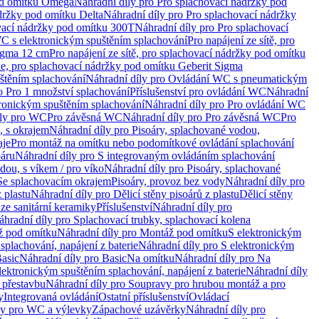
od omítku Omega
Náhradní díly pro Pro splachovací nádržky pod
držky pod omítku Delta
Náhradní díly pro Pro splachovací nádržky
vací nádržky pod omítku 300T
Náhradní díly pro Pro splachovací
C s elektronickým spuštěním splachování
Pro napájení ze sítě, pro
Sigma 12 cm
Pro napájení ze sítě, pro splachovací nádržky pod omítku
rie, pro splachovací nádržky pod omítku Geberit Sigma
těním splachování
Náhradní díly pro Ovládání WC s pneumatickým
o Pro 1 množství splachování
Příslušenství pro ovládání WC
Náhradní
ronickým spuštěním splachování
Náhradní díly pro Pro ovládání WC
uly pro WC
Pro závěsná WC
Náhradní díly pro Pro závěsná WC
Pro
, s okrajem
Náhradní díly pro Pisoáry, splachované vodou,
aje
Pro montáž na omítku nebo podomítkové ovládání splachování
oáru
Náhradní díly pro S integrovaným ovládáním splachování
dou, s víkem / pro víko
Náhradní díly pro Pisoáry, splachované
 Se splachovacím okrajem
Pisoáry, provoz bez vody
Náhradní díly pro
z plastu
Náhradní díly pro Dělicí stěny pisoárů z plastu
Dělicí stěny
 ze sanitární keramiky
Příslušenství
Náhradní díly pro
áhradní díly pro Splachovací trubky, splachovací kolena
 pod omítku
Náhradní díly pro Montáž pod omítku
S elektronickým
splachování, napájení z baterie
Náhradní díly pro S elektronickým
asic
Náhradní díly pro Basic
Na omítku
Náhradní díly pro Na
lektronickým spuštěním splachování, napájení z baterie
Náhradní díly
 přestavbu
Náhradní díly pro Soupravy pro hrubou montáž a pro
y
Integrovaná ovládání
Ostatní příslušenství
Ovládací
vy pro WC a výlevky
Zápachové uzávěrky
Náhradní díly pro