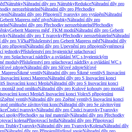
měď
Nátrubky
Náhradní díly pro Nátrubky
Redukce
Náhradní díly pro
hodky nerozebíratelné
Náhradní díly pro Přechodky
ojení
Náhradní díly pro Připojení
T tvarovky pro vytápění
Náhradní
 Geberit Mapress měď plyn
Nátrubky
Náhradní díly pro
telné
Náhradní díly pro Přechodky nerozebíratelné
Přechodky
těnky
Geberit Mapress měď, FKM modrá
Náhradní díly pro Geberit
ovky
Náhradní díly pro T tvarovky
Přechodky nerozebíratelné
Náhradní
 díly pro Víčka
Příslušenství pro Geberit Mapress měď
Náhradní díly
 pro připojení
Náhradní díly pro Upevnění pro připojení
Systémová
cí jednotky
Příslušenství pro hygienické splachovací
ly pro Splachovací nádržky a ovládání WC s hygienickým
ěné moduly
Příslušenství pro splachovací nádržky a ovládání WC s
Síťové zdroje
Náhradní díly pro Síťové zdroje
Síťové
i Mapress
Šikmé ventily
Náhradní díly pro Šikmé ventily
S lisovacími
 lisovacími konci Mapress
Náhradní díly pro S lisovacími konci
it
S lisovacími konci Mepla
Náhradní díly pro S lisovacími konci
o montáž pod omítku
Náhradní díly pro Kulové kohouty pro montáž
lisovacími konci Mepla
S lisovacími konci Volex
S připojeními
i
Zpětné ventily
Náhradní díly pro Zpětné ventily
S lisovacími konci
 pod omítku
Se závitovými konci
Náhradní díly pro Se závitovými
kce
Čisticí tvarovky
Náhradní díly pro Čisticí tvarovky
Tvarovky
ací spojky
Přechodky na jiné materiály
Náhradní díly pro Přechodky
ojovací kolena
Připojovací hrdla
Náhradní díly pro Připojovací
pro Trubky
Tvarovky
Náhradní díly pro Tvarovky
Kolena
Náhradní díly
ení
Náhradní díly pro Připojení
Hrdlové spoje
Náhradní díly pro