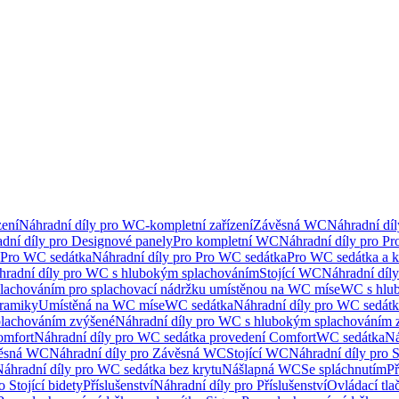
ení
Náhradní díly pro WC-kompletní zařízení
Závěsná WC
Náhradní dí
dní díly pro Designové panely
Pro kompletní WC
Náhradní díly pro P
Pro WC sedátka
Náhradní díly pro Pro WC sedátka
Pro WC sedátka a 
hradní díly pro WC s hlubokým splachováním
Stojící WC
Náhradní díly
lachováním pro splachovací nádržku umístěnou na WC míse
WC s hlu
eramiky
Umístěná na WC míse
WC sedátka
Náhradní díly pro WC sedát
lachováním zvýšené
Náhradní díly pro WC s hlubokým splachováním 
omfort
Náhradní díly pro WC sedátka provedení Comfort
WC sedátka
Ná
ěsná WC
Náhradní díly pro Závěsná WC
Stojící WC
Náhradní díly pro 
áhradní díly pro WC sedátka bez krytu
Nášlapná WC
Se spláchnutím
Př
 Stojící bidety
Příslušenství
Náhradní díly pro Příslušenství
Ovládací tla