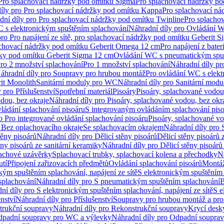
 Pro splachovací nádržky pod omítku Sigma
Pro splachovací nádržky p
íly pro Pro splachovací nádržky pod omítku Kappa
Pro splachovací ná
dní díly pro Pro splachovací nádržky pod omítku Twinline
Pro splacho
 s elektronickým spuštěním splachování
Náhradní díly pro Ovládání W
pro Pro napájení ze sítě, pro splachovací nádržky pod omítku Geberit 
plachovací nádržky pod omítku Geberit Omega 12 cm
Pro napájení z bate
ržky pod omítku Geberit Sigma 12 cm
Ovládání WC s pneumatickým spuš
Pro 2 množství splachování
Pro 1 množství splachování
Náhradní díly pr
áhradní díly pro Soupravy pro hrubou montáž
Pro ovládání WC s elekt
it Monolith
Sanitární moduly pro WC
Náhradní díly pro Sanitární mod
 pro Příslušenství
Spotřební materiál
Pisoáry
Pisoáry, splachované vodou
dou, bez okraje
Náhradní díly pro Pisoáry, splachované vodou, bez okr
ládání splachování pisoáru
S integrovaným ovládáním splachování pis
o Pro integrované ovládání splachování pisoáru
Pisoáry, splachované vo
 Bez oplachovacího okraje
Se splachovacím okrajem
Náhradní díly pro
těny pisoárů
Náhradní díly pro Dělicí stěny pisoárů
Dělicí stěny pisoárů 
ěny pisoárů ze sanitární keramiky
Náhradní díly pro Dělicí stěny pisoárů
pachové uzávěrky
Splachovací trubky, splachovací kolena a přechodky
N
utí
Připojení zařizovacích předmětů
Ovládání splachování pisoárů
Montáž
kým spuštěním splachování, napájení ze sítě
S elektronickým spuštěním 
splachování
Náhradní díly pro S pneumatickým spuštěním splachování
B
ní díly pro S elektronickým spuštěním splachování, napájení ze sítě
S e
enství
Náhradní díly pro Příslušenství
Soupravy pro hrubou montáž a pro
trukční soupravy
Náhradní díly pro Rekonstrukční soupravy
Krycí desk
padní soupravy pro WC a výlevky
Náhradní díly pro Odpadní soupra