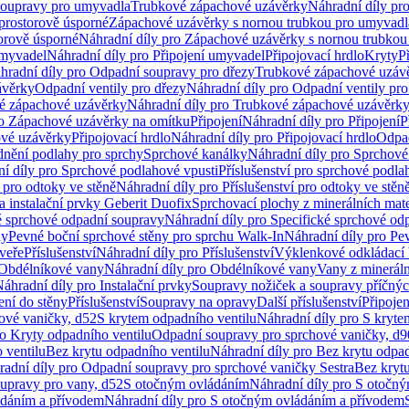
soupravy pro umyvadla
Trubkové zápachové uzávěrky
Náhradní díly pr
prostorově úsporné
Zápachové uzávěrky s nornou trubkou pro umyvadl
orově úsporné
Náhradní díly pro Zápachové uzávěrky s nornou trubkou
umyvadel
Náhradní díly pro Připojení umyvadel
Připojovací hrdlo
Kryty
P
hradní díly pro Odpadní soupravy pro dřezy
Trubkové zápachové uzáv
ávěrky
Odpadní ventily pro dřezy
Náhradní díly pro Odpadní ventily pro
é zápachové uzávěrky
Náhradní díly pro Trubkové zápachové uzávěrk
ro Zápachové uzávěrky na omítku
Připojení
Náhradní díly pro Připojení
P
ové uzávěrky
Připojovací hrdlo
Náhradní díly pro Připojovací hrdlo
Odpad
dnění podlahy pro sprchy
Sprchové kanálky
Náhradní díly pro Sprchové
í díly pro Sprchové podlahové vpusti
Příslušenství pro sprchové podla
í pro odtoky ve stěně
Náhradní díly pro Příslušenství pro odtoky ve stěn
a instalační prvky Geberit Duofix
Sprchovací plochy z minerálních mate
é sprchové odpadní soupravy
Náhradní díly pro Specifické sprchové od
ny
Pevné boční sprchové stěny pro sprchu Walk-In
Náhradní díly pro Pe
veře
Příslušenství
Náhradní díly pro Příslušenství
Výklenkové odkládací 
Obdélníkové vany
Náhradní díly pro Obdélníkové vany
Vany z mineráln
áhradní díly pro Instalační prvky
Soupravy nožiček a soupravy příčnýc
ení do stěny
Příslušenství
Soupravy na opravy
Další příslušenství
Připoje
ové vaničky, d52
S krytem odpadního ventilu
Náhradní díly pro S kryte
ro Kryty odpadního ventilu
Odpadní soupravy pro sprchové vaničky, d9
 ventilu
Bez krytu odpadního ventilu
Náhradní díly pro Bez krytu odpad
adní díly pro Odpadní soupravy pro sprchové vaničky Sestra
Bez krytu
upravy pro vany, d52
S otočným ovládáním
Náhradní díly pro S otočn
ádáním a přívodem
Náhradní díly pro S otočným ovládáním a přívodem