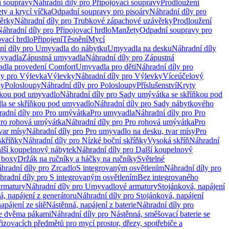
í soupravy
Náhradní díly pro Připojovací soupravy
Prodloužení
ty a krycí víčka
Odpadní soupravy pro pisoáry
Náhradní díly pro
ěrky
Náhradní díly pro Trubkové zápachové uzávěrky
Prodloužení
áhradní díly pro Připojovací hrdlo
Manžety
Odpadní soupravy pro
ovací hrdlo
Připojení
Těsnění
Mycí
ní díly pro Umyvadla do nábytku
Umyvadla na desku
Náhradní díly
myvadla
Zápustná umyvadla
Náhradní díly pro Zápustná
adla provedení Comfort
Umyvadla pro děti
Náhradní díly pro
ly pro Výlevka
Výlevky
Náhradní díly pro Výlevky
Víceúčelový
py
Polosloupy
Náhradní díly pro Polosloupy
Příslušenství
Kryty
ňkou pod umyvadlo
Náhradní díly pro Sady umývátka se skříňkou pod
a se skříňkou pod umyvadlo
Náhradní díly pro Sady nábytkového
adní díly pro Pro umývátka
Pro umyvadla
Náhradní díly pro Pro
ro rohová umývátka
Náhradní díly pro Pro rohová umývátka
Pro
var mísy
Náhradní díly pro Pro umyvadlo na desku, tvar mísy
Pro
skříňky
Náhradní díly pro Nízké boční skříňky
Vysoká skříň
Náhradní
lší koupelnový nábytek
Náhradní díly pro Další koupelnový
í boxy
Držák na ručníky a háčky na ručníky
Světelné
hradní díly pro Zrcadlo
S integrovaným osvětlením
Náhradní díly pro
hradní díly pro S integrovaným osvětlením
Bez integrovaného
rmatury
Náhradní díly pro Umyvadlové armatury
Stojánková, napájení
á, napájení z generátoru
Náhradní díly pro Stojánková, napájení
apájení ze sítě
Nástěnná, napájení z baterie
Náhradní díly pro
se dvěma pákami
Náhradní díly pro Nástěnná, směšovací baterie se
řizovacích předmětů pro mycí prostor, dřezy, spotřebiče a