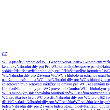
CZ
WC a pisoáry
Sprchovací WC Geberit AquaClean
WC-kompletní zaříz
keramiky
Náhradní díly pro Pro WC keramiky
Designové panely
Náhra
sedátka
Příslušenství
Náhradní díly pro Příslušenství
Pro kompletní WC
WC
Náhradní díly pro Závěsná WC
WC s hlubokým splachováním
Ná
nádržku umístěnou na WC míse
Náhradní díly pro WC s hlubokým sp
splachováním
Splachovací nádržky na omítku pro WC, ze sanitární k
Comfort
Náhradní díly pro WC provedení Comfort
WC s hlubokým sp
WC s hlubokým splachováním prodloužené
WC sedátka provedení C
WC sedátka bez krytu
WC pro děti
Náhradní díly pro WC pro děti
Záv
děti
WC sedátka
Náhradní díly pro WC sedátka
WC sedátka bez krytu
N
bidety
Náhradní díly pro Závěsné bidety
Stojící bidety
Náhradní díly pro