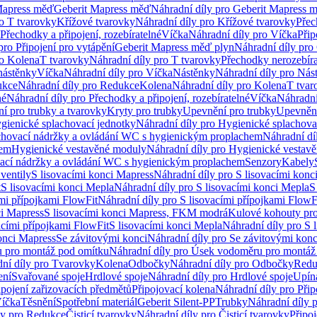
Mapress měď
Geberit Mapress měď
Náhradní díly pro Geberit Mapress 
ro T tvarovky
Křížové tvarovky
Náhradní díly pro Křížové tvarovky
Přec
Přechodky a připojení, rozebíratelné
Víčka
Náhradní díly pro Víčka
Přip
pro Připojení pro vytápění
Geberit Mapress měď plyn
Náhradní díly pro
ro Kolena
T tvarovky
Náhradní díly pro T tvarovky
Přechodky nerozebíra
nástěnky
Víčka
Náhradní díly pro Víčka
Nástěnky
Náhradní díly pro Nás
ukce
Náhradní díly pro Redukce
Kolena
Náhradní díly pro Kolena
T tvar
né
Náhradní díly pro Přechodky a připojení, rozebíratelné
Víčka
Náhradní
í pro trubky a tvarovky
Kryty pro trubky
Upevnění pro trubky
Upevnění
gienické splachovací jednotky
Náhradní díly pro Hygienické splachova
chovací nádržky a ovládání WC s hygienickým proplachem
Náhradní dí
hem
Hygienické vestavěné moduly
Náhradní díly pro Hygienické vestav
ovací nádržky a ovládání WC s hygienickým proplachem
Senzory
Kabely
ventily
S lisovacími konci Mapress
Náhradní díly pro S lisovacími konc
t
S lisovacími konci Mepla
Náhradní díly pro S lisovacími konci Mepla
S
ími přípojkami FlowFit
Náhradní díly pro S lisovacími přípojkami FlowF
ci Mapress
S lisovacími konci Mapress, FKM modrá
Kulové kohouty pr
acími přípojkami FlowFit
S lisovacími konci Mepla
Náhradní díly pro S 
konci Mapress
Se závitovými konci
Náhradní díly pro Se závitovými konc
 pro montáž pod omítku
Náhradní díly pro Úsek vodoměru pro montáž
ní díly pro Tvarovky
Kolena
Odbočky
Náhradní díly pro Odbočky
Redu
ení
Svařované spoje
Hrdlové spoje
Náhradní díly pro Hrdlové spoje
Upín
ipojení zařizovacích předmětů
Připojovací kolena
Náhradní díly pro Přip
íčka
Těsnění
Spotřební materiál
Geberit Silent-PP
Trubky
Náhradní díly 
ly pro Redukce
Čisticí tvarovky
Náhradní díly pro Čisticí tvarovky
Připoj