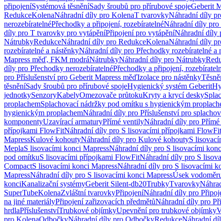
připojení
Systémová těsnění
Sady šroubů pro přírubové spoje
Geberit 
Redukce
Kolena
Náhradní díly pro Kolena
T tvarovky
Náhradní díly p
nerozebíratelné
Přechodky a připojení, rozebíratelné
Náhradní díly pro 
díly pro T tvarovky pro vytápění
Připojení pro vytápění
Náhradní díly 
Nátrubky
Redukce
Náhradní díly pro Redukce
Kolena
Náhradní díly p
rozebíratelné a nástěnky
Náhradní díly pro Přechodky rozebíratelné a 
Mapress měď, FKM modrá
Nátrubky
Náhradní díly pro Nátrubky
Red
díly pro Přechodky nerozebíratelné
Přechodky a připojení, rozebíratel
pro Příslušenství pro Geberit Mapress měď
Izolace pro nástěnky
Těsněn
těsnění
Sady šroubů pro přírubové spoje
Hygienický systém Geberit
Hy
jednotky
Senzory
Kabely
Omezovače průtoku
Kryty a krycí desky
Spla
proplachem
Splachovací nádržky pod omítku s hygienickým proplac
hygienickým proplachem
Náhradní díly pro Příslušenství pro splach
komponenty
Uzavírací armatury
Přímé ventily
Náhradní díly pro Přímé 
přípojkami FlowFit
Náhradní díly pro S lisovacími přípojkami FlowFi
Mapress
Kulové kohouty
Náhradní díly pro Kulové kohouty
S lisovac
Mepla
S lisovacími konci Mapress
Náhradní díly pro S lisovacími kon
pod omítku
S lisovacími přípojkami FlowFit
Náhradní díly pro S lisov
Compact
S lisovacími konci Mapress
Náhradní díly pro S lisovacími 
Mapress
Náhradní díly pro S lisovacími konci Mapress
Úsek vodoměru
konci
Kanalizační systémy
Geberit Silent-db20
Trubky
Tvarovky
Náhrad
SuperTube
Kolena
Zvláštní tvarovky
Připojení
Náhradní díly pro Připoj
na jiné materiály
Připojení zařizovacích předmětů
Náhradní díly pro Př
hrdla
Příslušenství
Trubkové objímky
Upevnění pro trubkové objímky
V
pro Kolena
Odbočky
Náhradní díly pro Odbočky
Redukce
Náhradní dí