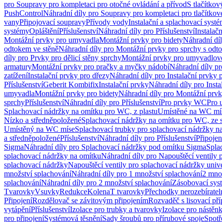
pro Soupravy pro kompletaci pro otočné ovládání a přívod
S tlačítko
PushControl
Náhradní díly pro Soupravy pro kompletaci pro tlačítko
vany
Připojovací soupravy
Přívody vody
Instalační a splachovací syst
systémy
Opláštění
Příslušenství
Náhradní díly pro Příslušenství
Instalač
Montážní prvky pro umyvadla
Montážní prvky pro bidety
Náhradní dí
odtokem ve stěně
Náhradní díly pro Montážní prvky pro sprchy s odt
díly pro Prvky pro dělicí stěny sprchy
Montážní prvky pro umyvadlov
armatury
Montážní prvky pro pračky a myčky nádobí
Náhradní díly p
zatížení
Instalační prvky pro dřezy
Náhradní díly pro Instalační prvky 
Příslušenství
Geberit Kombifix
Instalační prvky
Náhradní díly pro Insta
umyvadla
Montážní prvky pro bidety
Náhradní díly pro Montážní prvk
sprchy
Příslušenství
Náhradní díly pro Příslušenství
Pro prvky WC
Pro 
Splachovací nádržky na omítku pro WC, z plastu
Umístěné na WC mí
Nízko a středněpoložené
Splachovací nádržky na omítku pro WC, ze s
Umístěný na WC míse
Splachovací trubky pro splachovací nádržky n
a středněpoložené
Příslušenství
Náhradní díly pro Příslušenství
Připojen
Sigma
Náhradní díly pro Splachovací nádržky pod omítku Sigma
Spla
splachovací nádržky na omítku
Náhradní díly pro Napouštěcí ventily 
splachovací nádržky
Napouštěcí ventily pro splachovací nádržky univ
množství splachování
Náhradní díly pro 1 množství splachování
2 mno
splachování
Náhradní díly pro 2 množství splachování
Zásobovací sys
Tvarovky
Vsuvky
Redukce
Kolena
T tvarovky
Přechodky nerozebíratel
Připojení
Rozdělovač se závitovým připojením
Rozvaděč s lisovací př
vytápění
Příslušenství
Izolace pro trubky a tvarovky
Izolace pro nástěn
pro připojení
Systémová těsnění
Sady šroubů pro přírubové spoje
Spotř