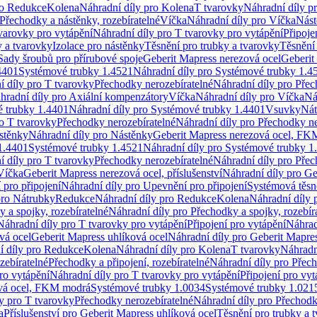
ro Redukce
Kolena
Náhradní díly pro Kolena
T tvarovky
Náhradní díly p
Přechodky a nástěnky, rozebíratelné
Víčka
Náhradní díly pro Víčka
Nást
varovky pro vytápění
Náhradní díly pro T tvarovky pro vytápění
Připoje
y a tvarovky
Izolace pro nástěnky
Těsnění pro trubky a tvarovky
Těsnění
Sady šroubů pro přírubové spoje
Geberit Mapress nerezová ocel
Geberit
4401
Systémové trubky 1.4521
Náhradní díly pro Systémové trubky 1.4
í díly pro T tvarovky
Přechodky nerozebíratelné
Náhradní díly pro Přec
hradní díly pro Axiální kompenzátory
Víčka
Náhradní díly pro Víčka
Ná
 trubky 1.4401
Náhradní díly pro Systémové trubky 1.4401
Vsuvky
Nát
ro T tvarovky
Přechodky nerozebíratelné
Náhradní díly pro Přechodky ne
stěnky
Náhradní díly pro Nástěnky
Geberit Mapress nerezová ocel, F
1.4401
Systémové trubky 1.4521
Náhradní díly pro Systémové trubky 1
í díly pro T tvarovky
Přechodky nerozebíratelné
Náhradní díly pro Přec
Víčka
Geberit Mapress nerezová ocel, příslušenství
Náhradní díly pro Ge
pro připojení
Náhradní díly pro Upevnění pro připojení
Systémová těsn
pro Nátrubky
Redukce
Náhradní díly pro Redukce
Kolena
Náhradní díly 
 a spojky, rozebíratelné
Náhradní díly pro Přechodky a spojky, rozebír
Náhradní díly pro T tvarovky pro vytápění
Připojení pro vytápění
Náhrad
vá ocel
Geberit Mapress uhlíková ocel
Náhradní díly pro Geberit Mapres
í díly pro Redukce
Kolena
Náhradní díly pro Kolena
T tvarovky
Náhradn
zebíratelné
Přechodky a připojení, rozebíratelné
Náhradní díly pro Přech
ro vytápění
Náhradní díly pro T tvarovky pro vytápění
Připojení pro vyt
ová ocel, FKM modrá
Systémové trubky 1.0034
Systémové trubky 1.021
y pro T tvarovky
Přechodky nerozebíratelné
Náhradní díly pro Přechodk
a
Příslušenství pro Geberit Mapress uhlíková ocel
Těsnění pro trubky a 