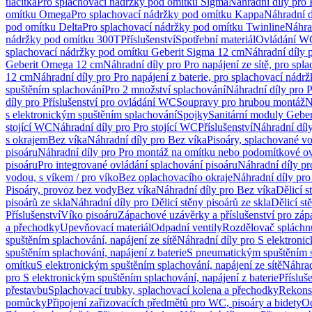
tlačítka
Pro splachovací nádržky pod omítku Sigma
Náhradní díly pro
omítku Omega
Pro splachovací nádržky pod omítku Kappa
Náhradní d
pod omítku Delta
Pro splachovací nádržky pod omítku Twinline
Náhra
nádržky pod omítku 300T
Příslušenství
Spotřební materiál
Ovládání WC
splachovací nádržky pod omítku Geberit Sigma 12 cm
Náhradní díly 
Geberit Omega 12 cm
Náhradní díly pro Pro napájení ze sítě, pro s
12 cm
Náhradní díly pro Pro napájení z baterie, pro splachovací nád
spuštěním splachování
Pro 2 množství splachování
Náhradní díly pro 
díly pro Příslušenství pro ovládání WC
Soupravy pro hrubou montáž
N
s elektronickým spuštěním splachování
Spojky
Sanitární moduly Geber
stojící WC
Náhradní díly pro Pro stojící WC
Příslušenství
Náhradní díly
s okrajem
Bez víka
Náhradní díly pro Bez víka
Pisoáry, splachované vo
pisoáru
Náhradní díly pro Pro montáž na omítku nebo podomítkové ov
pisoáru
Pro integrované ovládání splachování pisoáru
Náhradní díly pr
vodou, s víkem / pro víko
Bez oplachovacího okraje
Náhradní díly pro
Pisoáry, provoz bez vody
Bez víka
Náhradní díly pro Bez víka
Dělicí s
pisoárů ze skla
Náhradní díly pro Dělicí stěny pisoárů ze skla
Dělicí st
Příslušenství
Víko pisoáru
Zápachové uzávěrky a příslušenství pro zá
a přechodky
Upevňovací materiál
Odpadní ventily
Rozdělovač spláchn
spuštěním splachování, napájení ze sítě
Náhradní díly pro S elektronic
spuštěním splachování, napájení z baterie
S pneumatickým spuštěním 
omítku
S elektronickým spuštěním splachování, napájení ze sítě
Náhrad
pro S elektronickým spuštěním splachování, napájení z baterie
Přísluš
přestavbu
Splachovací trubky, splachovací kolena a přechodky
Rekons
pomůcky
Připojení zařizovacích předmětů pro WC, pisoáry a bidety
Od