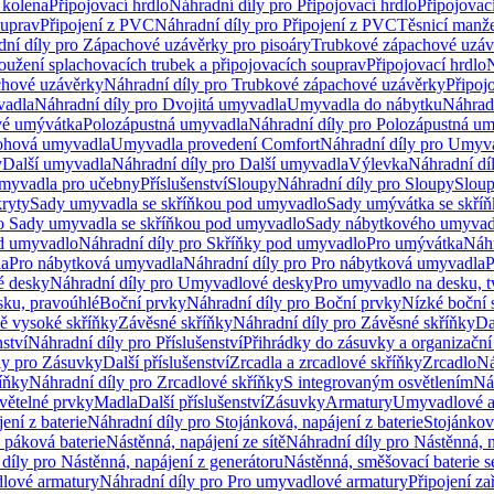
 kolena
Připojovací hrdlo
Náhradní díly pro Připojovací hrdlo
Připojovac
ouprav
Připojení z PVC
Náhradní díly pro Připojení z PVC
Těsnicí manže
ní díly pro Zápachové uzávěrky pro pisoáry
Trubkové zápachové uzáv
oužení splachovacích trubek a připojovacích souprav
Připojovací hrdlo
N
chové uzávěrky
Náhradní díly pro Trubkové zápachové uzávěrky
Připoj
vadla
Náhradní díly pro Dvojitá umyvadla
Umyvadla do nábytku
Náhrad
é umývátka
Polozápustná umyvadla
Náhradní díly pro Polozápustná u
hová umyvadla
Umyvadla provedení Comfort
Náhradní díly pro Umyv
y
Další umyvadla
Náhradní díly pro Další umyvadla
Výlevka
Náhradní dí
myvadla pro učebny
Příslušenství
Sloupy
Náhradní díly pro Sloupy
Slou
kryty
Sady umyvadla se skříňkou pod umyvadlo
Sady umývátka se skří
ro Sady umyvadla se skříňkou pod umyvadlo
Sady nábytkového umyvadl
d umyvadlo
Náhradní díly pro Skříňky pod umyvadlo
Pro umývátka
Náhr
la
Pro nábytková umyvadla
Náhradní díly pro Pro nábytková umyvadla
P
 desky
Náhradní díly pro Umyvadlové desky
Pro umyvadlo na desku, t
sku, pravoúhlé
Boční prvky
Náhradní díly pro Boční prvky
Nízké boční 
ně vysoké skříňky
Závěsné skříňky
Náhradní díly pro Závěsné skříňky
Da
nství
Náhradní díly pro Příslušenství
Přihrádky do zásuvky a organizačn
ly pro Zásuvky
Další příslušenství
Zrcadla a zrcadlové skříňky
Zrcadlo
Ná
íňky
Náhradní díly pro Zrcadlové skříňky
S integrovaným osvětlením
Ná
větelné prvky
Madla
Další příslušenství
Zásuvky
Armatury
Umyvadlové a
ení z baterie
Náhradní díly pro Stojánková, napájení z baterie
Stojánkov
 páková baterie
Nástěnná, napájení ze sítě
Náhradní díly pro Nástěnná, n
díly pro Nástěnná, napájení z generátoru
Nástěnná, směšovací baterie 
lové armatury
Náhradní díly pro Pro umyvadlové armatury
Připojení za