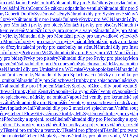
vým ovládáním PushControl
Náhradní díly pro S tlačítkovým ovládáním
vé ovládání PushControl
Se zátkou odpadního ventilu
Náhradní díly pro 
émy
Geberit Duofix
Systémové stěny
Náhradní díly pro Systémové stěny
N
ní prvky
Náhradní díly pro Instalační prvky
Prvky pro WC
Náhradní díly
ly pro Montážní prvky pro bidety
Montážní prvky pro pisoáry
Náhradní 
okem ve stěně
Montážní prvky pro sprchy a vany
Náhradní díly pro Mont
é výlevky
Náhradní díly pro Montážní prvky pro umyvadlové výlevky
M
ro Montážní prvky pro pračky a myčky nádobí
Montážní prvky pro konz
pro dřezy
Instalační prvky pro zásobníky na stěnu
Náhradní díly pro Inst
lační prvky
Prvky pro WC
Náhradní díly pro Prvky pro WC
Montážní p
y pro bidety
Prvky pro pisoáry
Náhradní díly pro Prvky pro pisoáry
Mont
upevnění
Náhradní díly pro Pro upevnění
Splachovací nádržky na omítk
se
Náhradní díly pro Umístěné na WC míse
Vysokopoložené
Náhradní d
anitární keramiky
Náhradní díly pro Splachovací nádržky na omítku pr
a omítku
Náhradní díly pro Splachovací trubky pro splachovací nádržky
í
Náhradní díly pro Připojení
Manžety
Spojky, růžice a díly proti vzdutí
S
chovací trubky
Příslušenství
Napouštěcí a vypouštěcí ventily
Napouštěcí 
pro splachovací nádržky na omítku
Napouštěcí ventily pro keramické sp
erzální
Náhradní díly pro Napouštěcí ventily pro splachovací nádržky un
žství splachování
Náhradní díly pro 2 množství splachování
Vnitřní sou
témy
Geberit FlowFit
Systémové trubky ML
Systémové trubky pro vytá
né
Přechodky a spojení, rozdělitelné
Náhradní díly pro Přechodky a spoje
ípojkou
T tvarovky pro vytápění
Přechodky a spojky pro vytápění, rozebí
ky
Těsnění pro trubky a tvarovky
Těsnění pro připojení
Těsnění pro tvar
ební materiál
Geberit Mepla
Systémové trubky pro pitnou vodu, ML
Sys