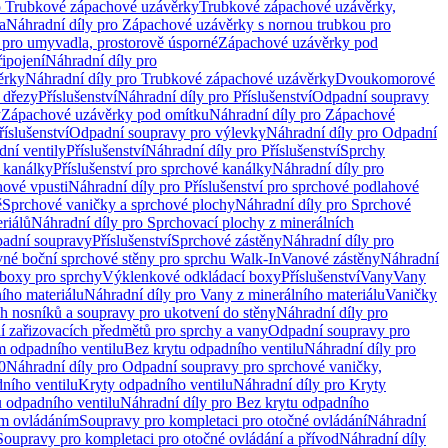
o Trubkové zápachové uzávěrky
Trubkové zápachové uzávěrky,
a
Náhradní díly pro Zápachové uzávěrky s nornou trubkou pro
 pro umyvadla, prostorově úsporné
Zápachové uzávěrky pod
řipojení
Náhradní díly pro
ěrky
Náhradní díly pro Trubkové zápachové uzávěrky
Dvoukomorové
 dřezy
Příslušenství
Náhradní díly pro Příslušenství
Odpadní soupravy
y
Zápachové uzávěrky pod omítku
Náhradní díly pro Zápachové
říslušenství
Odpadní soupravy pro výlevky
Náhradní díly pro Odpadní
ní ventily
Příslušenství
Náhradní díly pro Příslušenství
Sprchy
 kanálky
Příslušenství pro sprchové kanálky
Náhradní díly pro
hové vpusti
Náhradní díly pro Příslušenství pro sprchové podlahové
ě
Sprchové vaničky a sprchové plochy
Náhradní díly pro Sprchové
riálů
Náhradní díly pro Sprchovací plochy z minerálních
padní soupravy
Příslušenství
Sprchové zástěny
Náhradní díly pro
vné boční sprchové stěny pro sprchu Walk-In
Vanové zástěny
Náhradní
boxy pro sprchy
Výklenkové odkládací boxy
Příslušenství
Vany
Vany
ího materiálu
Náhradní díly pro Vany z minerálního materiálu
Vaničky
h nosníků a soupravy pro ukotvení do stěny
Náhradní díly pro
ní zařizovacích předmětů pro sprchy a vany
Odpadní soupravy pro
m odpadního ventilu
Bez krytu odpadního ventilu
Náhradní díly pro
0
Náhradní díly pro Odpadní soupravy pro sprchové vaničky,
ního ventilu
Kryty odpadního ventilu
Náhradní díly pro Kryty
 odpadního ventilu
Náhradní díly pro Bez krytu odpadního
ým ovládáním
Soupravy pro kompletaci pro otočné ovládání
Náhradní
Soupravy pro kompletaci pro otočné ovládání a přívod
Náhradní díly