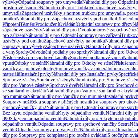
výlevky
Odpadní soupravy pro umyvadla
Náhradní díly pro Odpadní 
prostorově úsporné
Náhradní díly pro Trubkové zápachové uzávěrky, 
umyvadla
Zápachové uzávěrky s nornou trubkou pro umyvadla, prost
omítku
Náhradní díly pro Zápachové uzávěrky pod omítku
Připojení 
Připojení
Těsnění
Prodloužení
Ovládání
Odpadní soupravy pro dřezy
Ná
zápachové uzávěrky
Náhradní díly pro Dvoukomorové zápachové uz
pro zařízení
Náhradní díly pro Odpadní soupravy pro zařízení
Trubkov
uzávěrky pod omítku
Zápachové uzávěrky na omítku
Náhradní díly p
soupravy pro výlevky
Zápachové uzávěrky
Náhradní díly pro Zápach
a vany
Sprchy
Odvodnění podlahy pro sprchy
Náhradní díly pro Odvo
Příslušenství pro sprchové kanálky
Sprchové podlahové vpusti
Náhradn
vpusti
Odtoky ve stěně
Náhradní díly pro Odtoky ve stěně
Příslušenstv
vaničky a sprchové plochy
Sprchové vaničky z minerálního materiálu 
materiálů
Instalační prvky
Náhradní díly pro Instalační prvky
Specifick
Sprchové zástěny
Sprchové zástěny
Náhradní díly pro Sprchové zástě
díly pro Vanové zástěny
Sprchové dveře
Náhradní díly pro Sprchové d
ze sanitárního akrylátu
Náhradní díly pro Vany ze sanitárního akrylátu
pro miminka
Náhradní díly pro Vaničky pro miminka
Instalační prvky
N
Soupravy nožiček a soupravy příčných nosníků a soupravy pro ukotv
sprchové vaničky, d52
Náhradní díly pro Odpadní soupravy pro sprch
Bez krytu odpadního ventilu
Kryty odpadního ventilu
Náhradní díly p
d90
S krytem odpadního ventilu
Náhradní díly pro S krytem odpadního
odpadního ventilu
Odpadní soupravy pro sprchové vaničky Sestra
Náhr
ventilu
Odpadní soupravy pro vany, d52
Náhradní díly pro Odpadní so
díly pro Soupravy pro kompletaci pro otočné ovládání
S otočným ovl