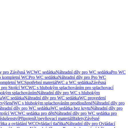
ly pro Závěsná WC
WC sedátka
Náhradní díly pro WC sedátka
Pro WC
ro kompletní WC
Pro WC sedátka
Náhradní díly pro Pro WC
kompletní WC
Spotřební materiál
WC a WC sedátka
Závěsná
 pro Stojící WC
WC s hlubokým splachováním pro splachovací
bokým splachováním
Náhradní díly pro WC s hlubokým
ka
WC sedátka
Náhradní díly pro WC sedátka
WC provedení
zvýšené
WC s hlubokým splachováním prodloužené
Náhradní díly pro
hradní díly pro WC sedátka
WC sedátka bez krytu
Náhradní díly pro
Stojící WC
WC sedátka pro děti
Náhradní díly pro WC sedátka pro
íslušenství
Připojení
Upevňovací materiál
Bidety
Závěsné
čítka a ovládání WC
Ovládací tlačítka
Náhradní díly pro Ovládací