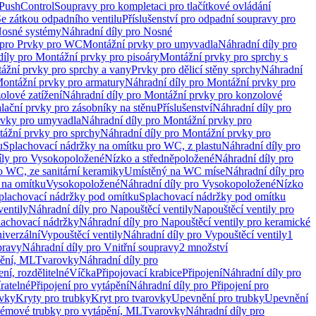
 PushControl
Soupravy pro kompletaci pro tlačítkové ovládání
Se zátkou odpadního ventilu
Příslušenství pro odpadní soupravy pro
osné systémy
Náhradní díly pro Nosné
 pro Prvky pro WC
Montážní prvky pro umyvadla
Náhradní díly pro
díly pro Montážní prvky pro pisoáry
Montážní prvky pro sprchy s
ážní prvky pro sprchy a vany
Prvky pro dělicí stěny sprchy
Náhradní
ontážní prvky pro armatury
Náhradní díly pro Montážní prvky pro
olové zatížení
Náhradní díly pro Montážní prvky pro konzolové
alační prvky pro zásobníky na stěnu
Příslušenství
Náhradní díly pro
rvky pro umyvadla
Náhradní díly pro Montážní prvky pro
ážní prvky pro sprchy
Náhradní díly pro Montážní prvky pro
u
Splachovací nádržky na omítku pro WC, z plastu
Náhradní díly pro
íly pro Vysokopoložené
Nízko a středněpoložené
Náhradní díly pro
o WC, ze sanitární keramiky
Umístěný na WC míse
Náhradní díly pro
 na omítku
Vysokopoložené
Náhradní díly pro Vysokopoložené
Nízko
plachovací nádržky pod omítku
Splachovací nádržky pod omítku
ventily
Náhradní díly pro Napouštěcí ventily
Napouštěcí ventily pro
lachovací nádržky
Náhradní díly pro Napouštěcí ventily pro keramické
iverzální
Vypouštěcí ventily
Náhradní díly pro Vypouštěcí ventily
1
pravy
Náhradní díly pro Vnitřní soupravy
2 množství
pění, ML
Tvarovky
Náhradní díly pro
ní, rozdělitelné
Víčka
Připojovací krabice
Připojení
Náhradní díly pro
ratelné
Připojení pro vytápění
Náhradní díly pro Připojení pro
ovky
Kryty pro trubky
Kryt pro tvarovky
Upevnění pro trubky
Upevnění
témové trubky pro vytápění, ML
Tvarovky
Náhradní díly pro