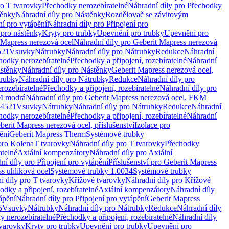
ro T tvarovky
Přechodky nerozebíratelné
Náhradní díly pro Přechodky
ěnky
Náhradní díly pro Nástěnky
Rozdělovač se závitovým
ní pro vytápění
Náhradní díly pro Připojení pro
 pro nástěnky
Kryty pro trubky
Upevnění pro trubky
Upevnění pro
 Mapress nerezová ocel
Náhradní díly pro Geberit Mapress nerezová
521
Vsuvky
Nátrubky
Náhradní díly pro Nátrubky
Redukce
Náhradní
hodky nerozebíratelné
Přechodky a připojení, rozebíratelné
Náhradní
stěnky
Náhradní díly pro Nástěnky
Geberit Mapress nerezová ocel,
rubky
Náhradní díly pro Nátrubky
Redukce
Náhradní díly pro
rozebíratelné
Přechodky a připojení, rozebíratelné
Náhradní díly pro
KM modrá
Náhradní díly pro Geberit Mapress nerezová ocel, FKM
.4521
Vsuvky
Nátrubky
Náhradní díly pro Nátrubky
Redukce
Náhradní
hodky nerozebíratelné
Přechodky a připojení, rozebíratelné
Náhradní
berit Mapress nerezová ocel, příslušenství
Izolace pro
ění
Geberit Mapress Therm
Systémové trubky
pro Kolena
T tvarovky
Náhradní díly pro T tvarovky
Přechodky
atelné
Axiální kompenzátory
Náhradní díly pro Axiální
ní díly pro Připojení pro vytápění
Příslušenství pro Geberit Mapress
s uhlíková ocel
Systémové trubky 1.0034
Systémové trubky
í díly pro T tvarovky
Křížové tvarovky
Náhradní díly pro Křížové
odky a připojení, rozebíratelné
Axiální kompenzátory
Náhradní díly
ápění
Náhradní díly pro Připojení pro vytápění
Geberit Mapress
5
Vsuvky
Nátrubky
Náhradní díly pro Nátrubky
Redukce
Náhradní díly
y nerozebíratelné
Přechodky a připojení, rozebíratelné
Náhradní díly
tvarovky
Kryty pro trubky
Upevnění pro trubky
Upevnění pro