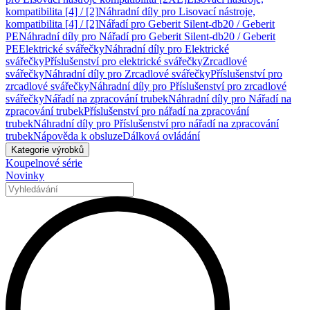
kompatibilita [4] / [2]
Náhradní díly pro Lisovací nástroje,
kompatibilita [4] / [2]
Nářadí pro Geberit Silent-db20 / Geberit
PE
Náhradní díly pro Nářadí pro Geberit Silent-db20 / Geberit
PE
Elektrické svářečky
Náhradní díly pro Elektrické
svářečky
Příslušenství pro elektrické svářečky
Zrcadlové
svářečky
Náhradní díly pro Zrcadlové svářečky
Příslušenství pro
zrcadlové svářečky
Náhradní díly pro Příslušenství pro zrcadlové
svářečky
Nářadí na zpracování trubek
Náhradní díly pro Nářadí na
zpracování trubek
Příslušenství pro nářadí na zpracování
trubek
Náhradní díly pro Příslušenství pro nářadí na zpracování
trubek
Nápověda k obsluze
Dálková ovládání
Kategorie výrobků
Koupelnové série
Novinky