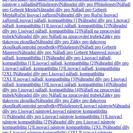
nástroje s nářadím
Příslušenství
Náhradní díly pro Příslušenství
Nářadí
pro Geberit Mepla
Náhradní díly pro Nářadí pro Geberit
Mepla
Ruční lisovací zařízení
Náhradní díly pro Ruční lisovací
zařízení
Lisovací nářadí, kompatibilita [1]
Náhradní díly pro Lisovací
nářadí, kompatibilita [1]
Lisovací nářadí, kompatibilita [2]
Náhradní
díly pro Lisovací nářadí, kompatibilita [2]
Nářadí na zpracování
trubek
Náhradní díly pro Nářadí na zpracování trubek
Zátky pro
tlakovou zkoušku
Náhradní díly pro Zátky pro tlakovou
zkoušku
Kontrolní prostředky
Příslušenství
Nářadí pro Geberit
Mapress
Náhradní díly pro Nářadí pro Geberit Mapress
Lisovací
nářadí, kompatibilita [1]
Náhradní díly pro Lisovací nářadí,
kompatibilita [1]
Lisovací nářadí, kompatibilita [2]
Náhradní díly pro
Lisovací nářadí, kompatibilita [2]
Lisovací nářadí, kompatibilita
[2XL]
Náhradní díly pro Lisovací nářadí, kompatibilita
[2XL]
Lisovací nářadí, kompatibilita [3]
Náhradní díly pro Lisovací
nářadí, kompatibilita [3]
Lisovací nářadí, kompatibilita [4]
Náhradní
díly pro Lisovací nářadí, kompatibilita [4]
Nářadí na zpracování
trubek
Náhradní díly pro Nářadí na zpracování trubek
Zátky pro
tlakovou zkoušku
Náhradní díly pro Zátky pro tlakovou
zkoušku
Kontrolní prostředky
Příslušenství
Lisovací nástroje
Náhradní
díly pro Lisovací nástroje
Lisovací nástroje kompatibilita
[1]
Náhradní díly pro Lisovací nástroje kompatibilita [1]
Lisovací
nástroje kompatibilita [2]
Náhradní díly pro Lisovací nástroje
kompatibilita [2]
Lisovací nástroje kompatibilita [2XL]
Náhradní díly
pro Lisovací nástroje kompatibilita [2XL]
Lisovací nástroje,