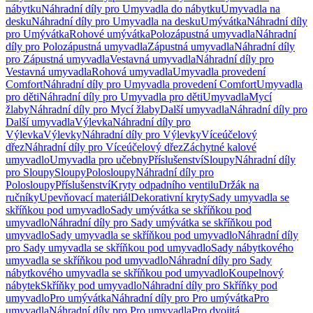
nábytku
Náhradní díly pro Umyvadla do nábytku
Umyvadla na
desku
Náhradní díly pro Umyvadla na desku
Umývátka
Náhradní díly
pro Umývátka
Rohové umývátka
Polozápustná umyvadla
Náhradní
díly pro Polozápustná umyvadla
Zápustná umyvadla
Náhradní díly
pro Zápustná umyvadla
Vestavná umyvadla
Náhradní díly pro
Vestavná umyvadla
Rohová umyvadla
Umyvadla provedení
Comfort
Náhradní díly pro Umyvadla provedení Comfort
Umyvadla
pro děti
Náhradní díly pro Umyvadla pro děti
Umyvadla
Mycí
žlaby
Náhradní díly pro Mycí žlaby
Další umyvadla
Náhradní díly pro
Další umyvadla
Výlevka
Náhradní díly pro
Výlevka
Výlevky
Náhradní díly pro Výlevky
Víceúčelový
dřez
Náhradní díly pro Víceúčelový dřez
Záchytné kalové
umyvadlo
Umyvadla pro učebny
Příslušenství
Sloupy
Náhradní díly
pro Sloupy
Sloupy
Polosloupy
Náhradní díly pro
Polosloupy
Příslušenství
Kryty odpadního ventilu
Držák na
ručníky
Upevňovací materiál
Dekorativní kryty
Sady umyvadla se
skříňkou pod umyvadlo
Sady umývátka se skříňkou pod
umyvadlo
Náhradní díly pro Sady umývátka se skříňkou pod
umyvadlo
Sady umyvadla se skříňkou pod umyvadlo
Náhradní díly
pro Sady umyvadla se skříňkou pod umyvadlo
Sady nábytkového
umyvadla se skříňkou pod umyvadlo
Náhradní díly pro Sady
nábytkového umyvadla se skříňkou pod umyvadlo
Koupelnový
nábytek
Skříňky pod umyvadlo
Náhradní díly pro Skříňky pod
umyvadlo
Pro umývátka
Náhradní díly pro Pro umývátka
Pro
umyvadla
Náhradní díly pro Pro umyvadla
Pro dvojitá