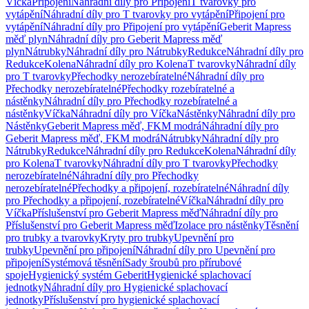
Víčka
Připojení
Náhradní díly pro Připojení
T tvarovky pro
vytápění
Náhradní díly pro T tvarovky pro vytápění
Připojení pro
vytápění
Náhradní díly pro Připojení pro vytápění
Geberit Mapress
měď plyn
Náhradní díly pro Geberit Mapress měď
plyn
Nátrubky
Náhradní díly pro Nátrubky
Redukce
Náhradní díly pro
Redukce
Kolena
Náhradní díly pro Kolena
T tvarovky
Náhradní díly
pro T tvarovky
Přechodky nerozebíratelné
Náhradní díly pro
Přechodky nerozebíratelné
Přechodky rozebíratelné a
nástěnky
Náhradní díly pro Přechodky rozebíratelné a
nástěnky
Víčka
Náhradní díly pro Víčka
Nástěnky
Náhradní díly pro
Nástěnky
Geberit Mapress měď, FKM modrá
Náhradní díly pro
Geberit Mapress měď, FKM modrá
Nátrubky
Náhradní díly pro
Nátrubky
Redukce
Náhradní díly pro Redukce
Kolena
Náhradní díly
pro Kolena
T tvarovky
Náhradní díly pro T tvarovky
Přechodky
nerozebíratelné
Náhradní díly pro Přechodky
nerozebíratelné
Přechodky a připojení, rozebíratelné
Náhradní díly
pro Přechodky a připojení, rozebíratelné
Víčka
Náhradní díly pro
Víčka
Příslušenství pro Geberit Mapress měď
Náhradní díly pro
Příslušenství pro Geberit Mapress měď
Izolace pro nástěnky
Těsnění
pro trubky a tvarovky
Kryty pro trubky
Upevnění pro
trubky
Upevnění pro připojení
Náhradní díly pro Upevnění pro
připojení
Systémová těsnění
Sady šroubů pro přírubové
spoje
Hygienický systém Geberit
Hygienické splachovací
jednotky
Náhradní díly pro Hygienické splachovací
jednotky
Příslušenství pro hygienické splachovací