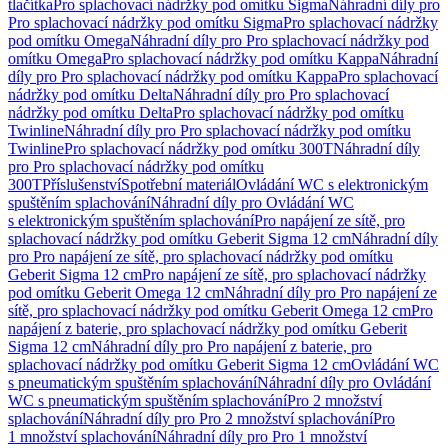
tlačítka
Pro splachovací nádržky pod omítku Sigma
Náhradní díly pro
Pro splachovací nádržky pod omítku Sigma
Pro splachovací nádržky
pod omítku Omega
Náhradní díly pro Pro splachovací nádržky pod
omítku Omega
Pro splachovací nádržky pod omítku Kappa
Náhradní
díly pro Pro splachovací nádržky pod omítku Kappa
Pro splachovací
nádržky pod omítku Delta
Náhradní díly pro Pro splachovací
nádržky pod omítku Delta
Pro splachovací nádržky pod omítku
Twinline
Náhradní díly pro Pro splachovací nádržky pod omítku
Twinline
Pro splachovací nádržky pod omítku 300T
Náhradní díly
pro Pro splachovací nádržky pod omítku
300T
Příslušenství
Spotřební materiál
Ovládání WC s elektronickým
spuštěním splachování
Náhradní díly pro Ovládání WC
s elektronickým spuštěním splachování
Pro napájení ze sítě, pro
splachovací nádržky pod omítku Geberit Sigma 12 cm
Náhradní díly
pro Pro napájení ze sítě, pro splachovací nádržky pod omítku
Geberit Sigma 12 cm
Pro napájení ze sítě, pro splachovací nádržky
pod omítku Geberit Omega 12 cm
Náhradní díly pro Pro napájení ze
sítě, pro splachovací nádržky pod omítku Geberit Omega 12 cm
Pro
napájení z baterie, pro splachovací nádržky pod omítku Geberit
Sigma 12 cm
Náhradní díly pro Pro napájení z baterie, pro
splachovací nádržky pod omítku Geberit Sigma 12 cm
Ovládání WC
s pneumatickým spuštěním splachování
Náhradní díly pro Ovládání
WC s pneumatickým spuštěním splachování
Pro 2 množství
splachování
Náhradní díly pro Pro 2 množství splachování
Pro
1 množství splachování
Náhradní díly pro Pro 1 množství