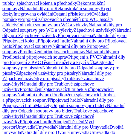
trubky, splachovací kolena a přechodky
Rekonstrukční
soupravy
Náhradní díly pro Rekonstrukční soupravy
Krycí
desky
Integrovaná ovládání
Ostatní příslušenství
Ovládací
pomůcky
Připojení zařizovacích předmětů pro WC, pisoáry
a bidety
Odpadní soupravy pro WC a výlevky
Náhradní díly pro
Odpadní soupravy pro WC a výlevky
Zápachové uzávěrky
Náhradní
díly pro Zápachové uzávěrky
Připojovací kolena
Náhradní díly pro
Připojovací kolena
Připojovací hrdlo
Náhradní díly pro Připojovací
hrdlo
Připojovací soupravy
Náhradní díly pro Připojovací
soupravy
Prodloužení připojovacích souprav
Náhradní díly pro
Prodloužení připojovacích souprav
Připojení z PVC
Náhradní díly
pro Připojení z PVC
Těsnicí manžety a krycí víčka
Odpadní
soupravy pro pisoáry
Náhradní díly pro Odpadní soupravy pro
pisoáry
Zápachové uzávěrky pro pisoáry
Náhradní díly pro
Zápachové uzávěrky pro pisoáry
Trubkové zápachové
uzávěrky
Náhradní díly pro Trubkové zápachové
uzávěrky
Prodloužení splachovacích trubek a připojovacích
souprav
Náhradní díly pro Prodloužení splachovacích trubek
a připojovacích souprav
Připojovací hrdlo
Náhradní díly pro
Připojovací hrdlo
Manžety
Odpadní soupravy pro bidety
Náhradní
díly pro Odpadní soupravy pro bidety
Trubkové zápachové
uzávěrky
Náhradní díly pro Trubkové zápachové
uzávěrky
Připojovací hrdlo
Připojení
Těsnění
Mycí
prostor
Umyvadla
Umyvadla
Náhradní díly pro Umyvadla
Dvojitá
umyvadla
Náhradní díly pro Dvojitá umyvadla
Umyvadla do