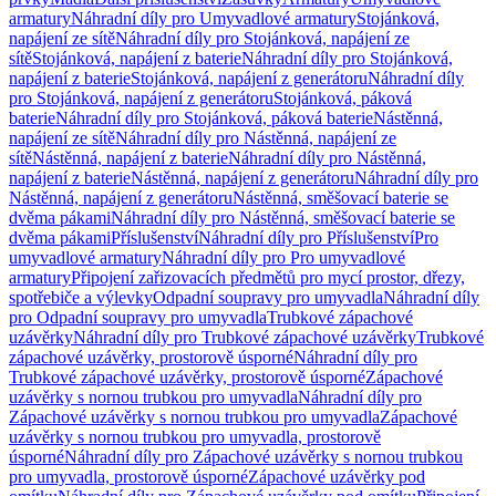
armatury
Náhradní díly pro Umyvadlové armatury
Stojánková,
napájení ze sítě
Náhradní díly pro Stojánková, napájení ze
sítě
Stojánková, napájení z baterie
Náhradní díly pro Stojánková,
napájení z baterie
Stojánková, napájení z generátoru
Náhradní díly
pro Stojánková, napájení z generátoru
Stojánková, páková
baterie
Náhradní díly pro Stojánková, páková baterie
Nástěnná,
napájení ze sítě
Náhradní díly pro Nástěnná, napájení ze
sítě
Nástěnná, napájení z baterie
Náhradní díly pro Nástěnná,
napájení z baterie
Nástěnná, napájení z generátoru
Náhradní díly pro
Nástěnná, napájení z generátoru
Nástěnná, směšovací baterie se
dvěma pákami
Náhradní díly pro Nástěnná, směšovací baterie se
dvěma pákami
Příslušenství
Náhradní díly pro Příslušenství
Pro
umyvadlové armatury
Náhradní díly pro Pro umyvadlové
armatury
Připojení zařizovacích předmětů pro mycí prostor, dřezy,
spotřebiče a výlevky
Odpadní soupravy pro umyvadla
Náhradní díly
pro Odpadní soupravy pro umyvadla
Trubkové zápachové
uzávěrky
Náhradní díly pro Trubkové zápachové uzávěrky
Trubkové
zápachové uzávěrky, prostorově úsporné
Náhradní díly pro
Trubkové zápachové uzávěrky, prostorově úsporné
Zápachové
uzávěrky s nornou trubkou pro umyvadla
Náhradní díly pro
Zápachové uzávěrky s nornou trubkou pro umyvadla
Zápachové
uzávěrky s nornou trubkou pro umyvadla, prostorově
úsporné
Náhradní díly pro Zápachové uzávěrky s nornou trubkou
pro umyvadla, prostorově úsporné
Zápachové uzávěrky pod