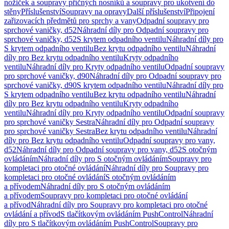
nožiček a soupravy příčných nosníků a soupravy pro ukotvení do
stěny
Příslušenství
Soupravy na opravy
Další příslušenství
Připojení
zařizovacích předmětů pro sprchy a vany
Odpadní soupravy pro
sprchové vaničky, d52
Náhradní díly pro Odpadní soupravy pro
sprchové vaničky, d52
S krytem odpadního ventilu
Náhradní díly pro
S krytem odpadního ventilu
Bez krytu odpadního ventilu
Náhradní
díly pro Bez krytu odpadního ventilu
Kryty odpadního
ventilu
Náhradní díly pro Kryty odpadního ventilu
Odpadní soupravy
pro sprchové vaničky, d90
Náhradní díly pro Odpadní soupravy pro
sprchové vaničky, d90
S krytem odpadního ventilu
Náhradní díly pro
S krytem odpadního ventilu
Bez krytu odpadního ventilu
Náhradní
díly pro Bez krytu odpadního ventilu
Kryty odpadního
ventilu
Náhradní díly pro Kryty odpadního ventilu
Odpadní soupravy
pro sprchové vaničky Sestra
Náhradní díly pro Odpadní soupravy
pro sprchové vaničky Sestra
Bez krytu odpadního ventilu
Náhradní
díly pro Bez krytu odpadního ventilu
Odpadní soupravy pro vany,
d52
Náhradní díly pro Odpadní soupravy pro vany, d52
S otočným
ovládáním
Náhradní díly pro S otočným ovládáním
Soupravy pro
kompletaci pro otočné ovládání
Náhradní díly pro Soupravy pro
kompletaci pro otočné ovládání
S otočným ovládáním
a přívodem
Náhradní díly pro S otočným ovládáním
a přívodem
Soupravy pro kompletaci pro otočné ovládání
a přívod
Náhradní díly pro Soupravy pro kompletaci pro otočné
ovládání a přívod
S tlačítkovým ovládáním PushControl
Náhradní
díly pro S tlačítkovým ovládáním PushControl
Soupravy pro