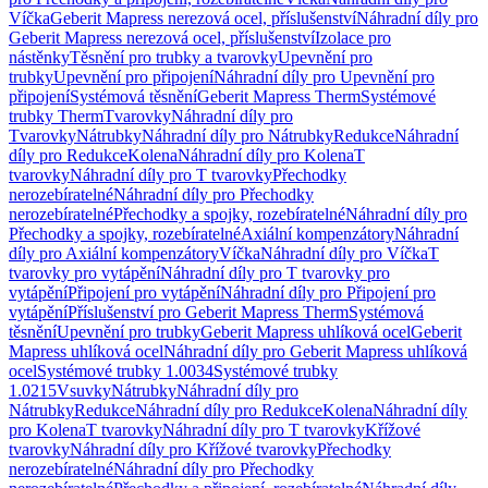
Víčka
Geberit Mapress nerezová ocel, příslušenství
Náhradní díly pro
Geberit Mapress nerezová ocel, příslušenství
Izolace pro
nástěnky
Těsnění pro trubky a tvarovky
Upevnění pro
trubky
Upevnění pro připojení
Náhradní díly pro Upevnění pro
připojení
Systémová těsnění
Geberit Mapress Therm
Systémové
trubky Therm
Tvarovky
Náhradní díly pro
Tvarovky
Nátrubky
Náhradní díly pro Nátrubky
Redukce
Náhradní
díly pro Redukce
Kolena
Náhradní díly pro Kolena
T
tvarovky
Náhradní díly pro T tvarovky
Přechodky
nerozebíratelné
Náhradní díly pro Přechodky
nerozebíratelné
Přechodky a spojky, rozebíratelné
Náhradní díly pro
Přechodky a spojky, rozebíratelné
Axiální kompenzátory
Náhradní
díly pro Axiální kompenzátory
Víčka
Náhradní díly pro Víčka
T
tvarovky pro vytápění
Náhradní díly pro T tvarovky pro
vytápění
Připojení pro vytápění
Náhradní díly pro Připojení pro
vytápění
Příslušenství pro Geberit Mapress Therm
Systémová
těsnění
Upevnění pro trubky
Geberit Mapress uhlíková ocel
Geberit
Mapress uhlíková ocel
Náhradní díly pro Geberit Mapress uhlíková
ocel
Systémové trubky 1.0034
Systémové trubky
1.0215
Vsuvky
Nátrubky
Náhradní díly pro
Nátrubky
Redukce
Náhradní díly pro Redukce
Kolena
Náhradní díly
pro Kolena
T tvarovky
Náhradní díly pro T tvarovky
Křížové
tvarovky
Náhradní díly pro Křížové tvarovky
Přechodky
nerozebíratelné
Náhradní díly pro Přechodky