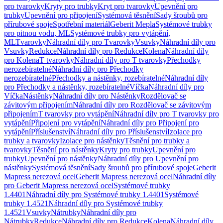
pro tvarovky
Kryty pro trubky
Kryt pro tvarovky
Upevnění pro
trubky
Upevnění pro připojení
Systémová těsnění
Sady šroubů pro
přírubové spoje
Spotřební materiál
Geberit Mepla
Systémové trubky
pro pitnou vodu, ML
Systémové trubky pro vytápění,
ML
Tvarovky
Náhradní díly pro Tvarovky
Vsuvky
Náhradní díly pro
Vsuvky
Redukce
Náhradní díly pro Redukce
Kolena
Náhradní díly
pro Kolena
T tvarovky
Náhradní díly pro T tvarovky
Přechodky
nerozebíratelné
Náhradní díly pro Přechodky
nerozebíratelné
Přechodky a nástěnky, rozebíratelné
Náhradní díly
pro Přechodky a nástěnky, rozebíratelné
Víčka
Náhradní díly pro
Víčka
Nástěnky
Náhradní díly pro Nástěnky
Rozdělovač se
závitovým připojením
Náhradní díly pro Rozdělovač se závitovým
připojením
T tvarovky pro vytápění
Náhradní díly pro T tvarovky pro
vytápění
Připojení pro vytápění
Náhradní díly pro Připojení pro
vytápění
Příslušenství
Náhradní díly pro Příslušenství
Izolace pro
trubky a tvarovky
Izolace pro nástěnky
Těsnění pro trubky a
tvarovky
Těsnění pro nástěnky
Kryty pro trubky
Upevnění pro
trubky
Upevnění pro nástěnky
Náhradní díly pro Upevnění pro
nástěnky
Systémová těsnění
Sady šroubů pro přírubové spoje
Geberit
Mapress nerezová ocel
Geberit Mapress nerezová ocel
Náhradní díly
pro Geberit Mapress nerezová ocel
Systémové trubky
1.4401
Náhradní díly pro Systémové trubky 1.4401
Systémové
trubky 1.4521
Náhradní díly pro Systémové trubky
1.4521
Vsuvky
Nátrubky
Náhradní díly pro
Nátrubky
Redukce
Náhradní díly pro Redukce
Kolena
Náhradní díly