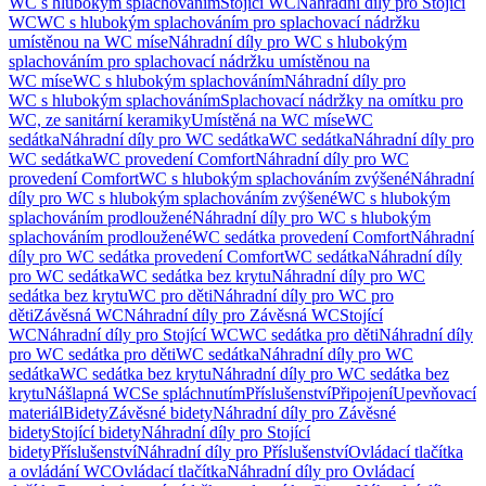
WC s hlubokým splachováním
Stojící WC
Náhradní díly pro Stojící
WC
WC s hlubokým splachováním pro splachovací nádržku
umístěnou na WC míse
Náhradní díly pro WC s hlubokým
splachováním pro splachovací nádržku umístěnou na
WC míse
WC s hlubokým splachováním
Náhradní díly pro
WC s hlubokým splachováním
Splachovací nádržky na omítku pro
WC, ze sanitární keramiky
Umístěná na WC míse
WC
sedátka
Náhradní díly pro WC sedátka
WC sedátka
Náhradní díly pro
WC sedátka
WC provedení Comfort
Náhradní díly pro WC
provedení Comfort
WC s hlubokým splachováním zvýšené
Náhradní
díly pro WC s hlubokým splachováním zvýšené
WC s hlubokým
splachováním prodloužené
Náhradní díly pro WC s hlubokým
splachováním prodloužené
WC sedátka provedení Comfort
Náhradní
díly pro WC sedátka provedení Comfort
WC sedátka
Náhradní díly
pro WC sedátka
WC sedátka bez krytu
Náhradní díly pro WC
sedátka bez krytu
WC pro děti
Náhradní díly pro WC pro
děti
Závěsná WC
Náhradní díly pro Závěsná WC
Stojící
WC
Náhradní díly pro Stojící WC
WC sedátka pro děti
Náhradní díly
pro WC sedátka pro děti
WC sedátka
Náhradní díly pro WC
sedátka
WC sedátka bez krytu
Náhradní díly pro WC sedátka bez
krytu
Nášlapná WC
Se spláchnutím
Příslušenství
Připojení
Upevňovací
materiál
Bidety
Závěsné bidety
Náhradní díly pro Závěsné
bidety
Stojící bidety
Náhradní díly pro Stojící
bidety
Příslušenství
Náhradní díly pro Příslušenství
Ovládací tlačítka
a ovládání WC
Ovládací tlačítka
Náhradní díly pro Ovládací