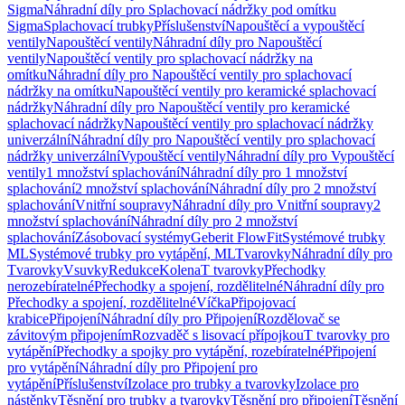
Sigma
Náhradní díly pro Splachovací nádržky pod omítku
Sigma
Splachovací trubky
Příslušenství
Napouštěcí a vypouštěcí
ventily
Napouštěcí ventily
Náhradní díly pro Napouštěcí
ventily
Napouštěcí ventily pro splachovací nádržky na
omítku
Náhradní díly pro Napouštěcí ventily pro splachovací
nádržky na omítku
Napouštěcí ventily pro keramické splachovací
nádržky
Náhradní díly pro Napouštěcí ventily pro keramické
splachovací nádržky
Napouštěcí ventily pro splachovací nádržky
univerzální
Náhradní díly pro Napouštěcí ventily pro splachovací
nádržky univerzální
Vypouštěcí ventily
Náhradní díly pro Vypouštěcí
ventily
1 množství splachování
Náhradní díly pro 1 množství
splachování
2 množství splachování
Náhradní díly pro 2 množství
splachování
Vnitřní soupravy
Náhradní díly pro Vnitřní soupravy
2
množství splachování
Náhradní díly pro 2 množství
splachování
Zásobovací systémy
Geberit FlowFit
Systémové trubky
ML
Systémové trubky pro vytápění, ML
Tvarovky
Náhradní díly pro
Tvarovky
Vsuvky
Redukce
Kolena
T tvarovky
Přechodky
nerozebíratelné
Přechodky a spojení, rozdělitelné
Náhradní díly pro
Přechodky a spojení, rozdělitelné
Víčka
Připojovací
krabice
Připojení
Náhradní díly pro Připojení
Rozdělovač se
závitovým připojením
Rozvaděč s lisovací přípojkou
T tvarovky pro
vytápění
Přechodky a spojky pro vytápění, rozebíratelné
Připojení
pro vytápění
Náhradní díly pro Připojení pro
vytápění
Příslušenství
Izolace pro trubky a tvarovky
Izolace pro
nástěnky
Těsnění pro trubky a tvarovky
Těsnění pro připojení
Těsnění