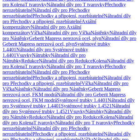
pro Kolena
T tvarovky
Náhradní díly pro T tvarovky
Přechodky
nerozebíratelné
Náhradní díly pro Přechodky
nerozebíratelné
Přechodky a připojení, rozebíratelné
Náhradní díly
pro Přechodky a připojení, rozebíratelné
Axiální
kompenzátory
Náhradní díly pro Axiální
kompenzátory
Víčka
Náhradní díly pro Víčka
Nástěnky
Náhradní díly
pro Nástěnky
Geberit Mapress nerezová ocel, plyn
Náhradní díly pro
Geberit Mapress nerezová ocel, plyn
Systémové trubky
1.4401
Náhradní díly pro Systémové trubky
1.4401
Vsuvky
Nátrubky
Náhradní díly pro
Nátrubky
Redukce
Náhradní díly pro Redukce
Kolena
Náhradní díly
pro Kolena
T tvarovky
Náhradní díly pro T tvarovky
Přechodky
nerozebíratelné
Náhradní díly pro Přechodky
nerozebíratelné
Přechodky a připojení, rozebíratelné
Náhradní díly
pro Přechodky a připojení, rozebíratelné
Víčka
Náhradní díly pro
Víčka
Nástěnky
Náhradní díly pro Nástěnky
Geberit Mapress
nerezová ocel, FKM modrá
Náhradní díly pro Geberit Mapress
nerezová ocel, FKM modrá
Systémové trubky 1.4401
Náhradní díly
pro Systémové trubky 1.4401
Systémové trubky 1.4521
Náhradní
díly pro Systémové trubky 1.4521
Vsuvky
Nátrubky
Náhradní díly
pro Nátrubky
Redukce
Náhradní díly pro Redukce
Kolena
Náhradní
díly pro Kolena
T tvarovky
Náhradní díly pro T tvarovky
Přechodky
nerozebíratelné
Náhradní díly pro Přechodky
nerozebíratelné
Přechodky a připojení, rozebíratelné
Náhradní díly
pro Přechodky a připojení, rozebíratelné
Víčka
Náhradní díly pro