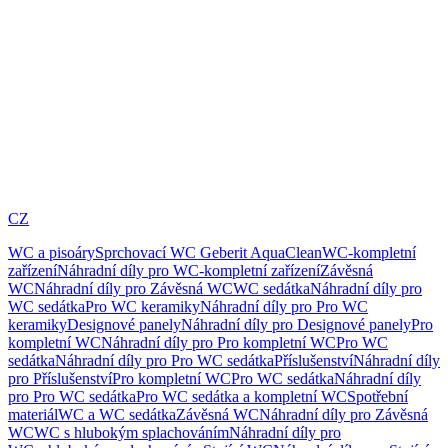
CZ
WC a pisoáry
Sprchovací WC Geberit AquaClean
WC-kompletní
zařízení
Náhradní díly pro WC-kompletní zařízení
Závěsná
WC
Náhradní díly pro Závěsná WC
WC sedátka
Náhradní díly pro
WC sedátka
Pro WC keramiky
Náhradní díly pro Pro WC
keramiky
Designové panely
Náhradní díly pro Designové panely
Pro
kompletní WC
Náhradní díly pro Pro kompletní WC
Pro WC
sedátka
Náhradní díly pro Pro WC sedátka
Příslušenství
Náhradní díly
pro Příslušenství
Pro kompletní WC
Pro WC sedátka
Náhradní díly
pro Pro WC sedátka
Pro WC sedátka a kompletní WC
Spotřební
materiál
WC a WC sedátka
Závěsná WC
Náhradní díly pro Závěsná
WC
WC s hlubokým splachováním
Náhradní díly pro