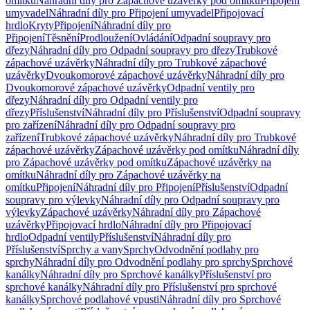
omítku
Náhradní díly pro Zápachové uzávěrky pod omítku
Připojení
umyvadel
Náhradní díly pro Připojení umyvadel
Připojovací
hrdlo
Kryty
Připojení
Náhradní díly pro
Připojení
Těsnění
Prodloužení
Ovládání
Odpadní soupravy pro
dřezy
Náhradní díly pro Odpadní soupravy pro dřezy
Trubkové
zápachové uzávěrky
Náhradní díly pro Trubkové zápachové
uzávěrky
Dvoukomorové zápachové uzávěrky
Náhradní díly pro
Dvoukomorové zápachové uzávěrky
Odpadní ventily pro
dřezy
Náhradní díly pro Odpadní ventily pro
dřezy
Příslušenství
Náhradní díly pro Příslušenství
Odpadní soupravy
pro zařízení
Náhradní díly pro Odpadní soupravy pro
zařízení
Trubkové zápachové uzávěrky
Náhradní díly pro Trubkové
zápachové uzávěrky
Zápachové uzávěrky pod omítku
Náhradní díly
pro Zápachové uzávěrky pod omítku
Zápachové uzávěrky na
omítku
Náhradní díly pro Zápachové uzávěrky na
omítku
Připojení
Náhradní díly pro Připojení
Příslušenství
Odpadní
soupravy pro výlevky
Náhradní díly pro Odpadní soupravy pro
výlevky
Zápachové uzávěrky
Náhradní díly pro Zápachové
uzávěrky
Připojovací hrdlo
Náhradní díly pro Připojovací
hrdlo
Odpadní ventily
Příslušenství
Náhradní díly pro
Příslušenství
Sprchy a vany
Sprchy
Odvodnění podlahy pro
sprchy
Náhradní díly pro Odvodnění podlahy pro sprchy
Sprchové
kanálky
Náhradní díly pro Sprchové kanálky
Příslušenství pro
sprchové kanálky
Náhradní díly pro Příslušenství pro sprchové
kanálky
Sprchové podlahové vpusti
Náhradní díly pro Sprchové