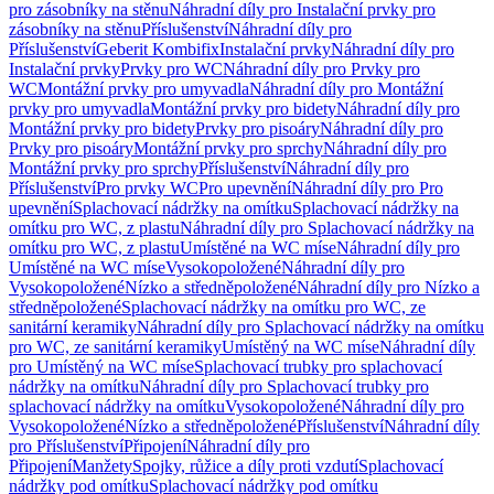
pro zásobníky na stěnu
Náhradní díly pro Instalační prvky pro
zásobníky na stěnu
Příslušenství
Náhradní díly pro
Příslušenství
Geberit Kombifix
Instalační prvky
Náhradní díly pro
Instalační prvky
Prvky pro WC
Náhradní díly pro Prvky pro
WC
Montážní prvky pro umyvadla
Náhradní díly pro Montážní
prvky pro umyvadla
Montážní prvky pro bidety
Náhradní díly pro
Montážní prvky pro bidety
Prvky pro pisoáry
Náhradní díly pro
Prvky pro pisoáry
Montážní prvky pro sprchy
Náhradní díly pro
Montážní prvky pro sprchy
Příslušenství
Náhradní díly pro
Příslušenství
Pro prvky WC
Pro upevnění
Náhradní díly pro Pro
upevnění
Splachovací nádržky na omítku
Splachovací nádržky na
omítku pro WC, z plastu
Náhradní díly pro Splachovací nádržky na
omítku pro WC, z plastu
Umístěné na WC míse
Náhradní díly pro
Umístěné na WC míse
Vysokopoložené
Náhradní díly pro
Vysokopoložené
Nízko a středněpoložené
Náhradní díly pro Nízko a
středněpoložené
Splachovací nádržky na omítku pro WC, ze
sanitární keramiky
Náhradní díly pro Splachovací nádržky na omítku
pro WC, ze sanitární keramiky
Umístěný na WC míse
Náhradní díly
pro Umístěný na WC míse
Splachovací trubky pro splachovací
nádržky na omítku
Náhradní díly pro Splachovací trubky pro
splachovací nádržky na omítku
Vysokopoložené
Náhradní díly pro
Vysokopoložené
Nízko a středněpoložené
Příslušenství
Náhradní díly
pro Příslušenství
Připojení
Náhradní díly pro
Připojení
Manžety
Spojky, růžice a díly proti vzdutí
Splachovací
nádržky pod omítku
Splachovací nádržky pod omítku