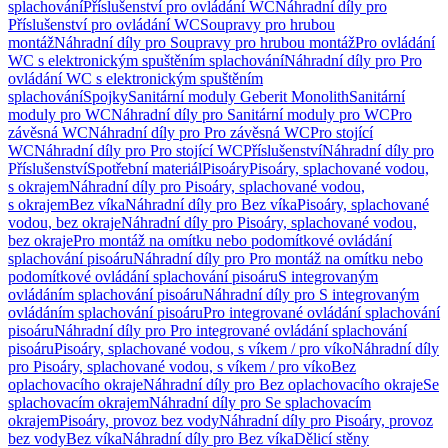
splachování
Příslušenství pro ovládání WC
Náhradní díly pro
Příslušenství pro ovládání WC
Soupravy pro hrubou
montáž
Náhradní díly pro Soupravy pro hrubou montáž
Pro ovládání
WC s elektronickým spuštěním splachování
Náhradní díly pro Pro
ovládání WC s elektronickým spuštěním
splachování
Spojky
Sanitární moduly Geberit Monolith
Sanitární
moduly pro WC
Náhradní díly pro Sanitární moduly pro WC
Pro
závěsná WC
Náhradní díly pro Pro závěsná WC
Pro stojící
WC
Náhradní díly pro Pro stojící WC
Příslušenství
Náhradní díly pro
Příslušenství
Spotřební materiál
Pisoáry
Pisoáry, splachované vodou,
s okrajem
Náhradní díly pro Pisoáry, splachované vodou,
s okrajem
Bez víka
Náhradní díly pro Bez víka
Pisoáry, splachované
vodou, bez okraje
Náhradní díly pro Pisoáry, splachované vodou,
bez okraje
Pro montáž na omítku nebo podomítkové ovládání
splachování pisoáru
Náhradní díly pro Pro montáž na omítku nebo
podomítkové ovládání splachování pisoáru
S integrovaným
ovládáním splachování pisoáru
Náhradní díly pro S integrovaným
ovládáním splachování pisoáru
Pro integrované ovládání splachování
pisoáru
Náhradní díly pro Pro integrované ovládání splachování
pisoáru
Pisoáry, splachované vodou, s víkem / pro víko
Náhradní díly
pro Pisoáry, splachované vodou, s víkem / pro víko
Bez
oplachovacího okraje
Náhradní díly pro Bez oplachovacího okraje
Se
splachovacím okrajem
Náhradní díly pro Se splachovacím
okrajem
Pisoáry, provoz bez vody
Náhradní díly pro Pisoáry, provoz
bez vody
Bez víka
Náhradní díly pro Bez víka
Dělicí stěny