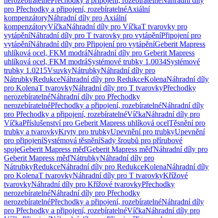
nerozebíratelné
Přechodky a připojení, rozebíratelné
Náhradní díly
pro Přechodky a připojení, rozebíratelné
Axiální
kompenzátory
Náhradní díly pro Axiální
kompenzátory
Víčka
Náhradní díly pro Víčka
T tvarovky pro
vytápění
Náhradní díly pro T tvarovky pro vytápění
Připojení pro
vytápění
Náhradní díly pro Připojení pro vytápění
Geberit Mapress
uhlíková ocel, FKM modrá
Náhradní díly pro Geberit Mapress
uhlíková ocel, FKM modrá
Systémové trubky 1.0034
Systémové
trubky 1.0215
Vsuvky
Nátrubky
Náhradní díly pro
Nátrubky
Redukce
Náhradní díly pro Redukce
Kolena
Náhradní díly
pro Kolena
T tvarovky
Náhradní díly pro T tvarovky
Přechodky
nerozebíratelné
Náhradní díly pro Přechodky
nerozebíratelné
Přechodky a připojení, rozebíratelné
Náhradní díly
pro Přechodky a připojení, rozebíratelné
Víčka
Náhradní díly pro
Víčka
Příslušenství pro Geberit Mapress uhlíková ocel
Těsnění pro
trubky a tvarovky
Kryty pro trubky
Upevnění pro trubky
Upevnění
pro připojení
Systémová těsnění
Sady šroubů pro přírubové
spoje
Geberit Mapress měď
Geberit Mapress měď
Náhradní díly pro
Geberit Mapress měď
Nátrubky
Náhradní díly pro
Nátrubky
Redukce
Náhradní díly pro Redukce
Kolena
Náhradní díly
pro Kolena
T tvarovky
Náhradní díly pro T tvarovky
Křížové
tvarovky
Náhradní díly pro Křížové tvarovky
Přechodky
nerozebíratelné
Náhradní díly pro Přechodky
nerozebíratelné
Přechodky a připojení, rozebíratelné
Náhradní díly
pro Přechodky a připojení, rozebíratelné
Víčka
Náhradní díly pro