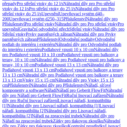
přepady
Pro střešní vtoky do 12 l/s
Náhradní díly pro Pro střešní
vtoky do 12 l/s
Pro střešní vtoky do 25 l/s
Náhradní díly pro Pro
střešní vtoky do 25 l/s
Upevnění
Upevňovací systém d40–
200
Upevňovací systém d250–315
Příslušenství
Náhradní díly pro
Příslušenství
Pro střešní vtoky
Náhradní díly pro Pro střešní vtoky
Pro
upevnění
Gravitační odvodnění střech
Střešní vtoky
Náhradní díly pro
Střešní vtoky
Prvky parotěsných zábran
Náhradní díly pro Prvky
parotěsných zábran
Příslušenství
Odvodnění podlahy
Odvodnění
podlah do interiéru i exteriéru
Náhradní díly pro Odvodnění podlah
do interiéru i exteriéru
Podlahové vpusti 10 x 10 cm
Náhradní díly
pro Podlahové vpusti 10 x 10 cm
Podlahové vpusti pro balkony a
terasy, 10 x 10 cm
Náhradní díly pro Podlahové vpusti pro balkony a
terasy, 10 x 10 cm
Podlahové vpusti 13 x 13 cm
Náhradní díly pro
Podlahové vpusti 13 x 13 cm
Podlahové vpusti pro balkony a terasy
13 x 13 cm
Náhradní díly pro Podlahové vpusti pro balkony a terasy
13 x 13 cm
Vtoky 15 x 15 cm
Náhradní díly pro Vtoky 15 x 15
cm
Příslušenství
Náhradní díly pro Příslušenství
Nářadí, síťové
komponenty a software
Nářadí
Nářadí pro Geberit FlowFit
Náhradní
díly pro Nářadí pro Geberit FlowFit
Ruční lisovací zařízení
Náhradní
díly pro Ruční lisovací zařízení
Lisovací nářadí, kompatibilita
[1]
Náhradní díly pro Lisovací nářadí, kompatibilita [1]
Lisovací
nářadí, kompatibilita [2]
Náhradní díly pro Lisovací nářadí,
kompatibilita [2]
Nářadí na zpracování trubek
Náhradní díly pro
Nářadí na zpracování trubek
Zátky pro tlakovou zkoušku
Náhradní
díly pro Zátky pro tlakovou zkoušku
Kontrolní prostředky
Lisovací