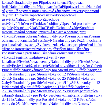
kolena
Náhradní díly pro Připojovací kolena
Připojovací
hrdla
Náhradní díly pro Připojovací hrdla
Připojovací hrdla
Náhradní
díly pro Připojovací hrdla
Trubkové zápachové uzávěrky
Náhradní
díly pro Trubkové zápachové uzávěrky
Zápachové
uzávěrky
Náhradní díly pro Zápachové
uzávěrky
Příslušenství
Trubkové objímky
Upevnění pro trubkové
objímky
Nosné korýtka
Víčka
Těsnění
Ochranné zátky
Spotřební
materiál
Požární ochrana, zvuková izolace a ochrana proti
vlhkosti
Požární ochrana
Náhradní díly pro Požární ochrana
Požární
ochrana pro kanalizační systémy
Náhradní díly pro Požární ochrana
pro kanalizační systémy
Zvuková izolace
Izolace pro přerušení hluku
šířeného konstrukcemi
Izolace pro přerušení hluku šířeného
konstrukcemi a proti hluku šířenému vzduchem
Ochrana proti
vlhkosti
Těsnění
Přivzdušňovací ventily pro
kanalizaci
Přivzdušňovací ventily
Náhradní díly pro Přivzdušňovací
ventily
Prvky k zadržení energie
Střešní odvodňovací systém Geberit
Pluvia
Střešní vtoky
Náhradní díly pro Střešní vtoky
Střešní vtoky do
12 l/s
Náhradní díly pro Střešní vtoky do 12 l/s
Střešní vtoky do
25 l/s
Náhradní díly pro Střešní vtoky do 25 l/s
Střešní vtoky pro
žlaby
Náhradní díly pro Střešní vtoky pro žlaby
Střešní vtoky do 12
l/s
Náhradní díly pro Střešní vtoky do 12 l/s
Střešní vtoky do
25 l/s
Náhradní díly pro Střešní vtoky do 25 l/s
Prvky parotěsných
zábran
Náhradní díly pro Prvky parotěsných zábran
Pro střešní vtoky
do 12 l/s
Náhradní díly pro Pro střešní vtoky do 12 l/s
Pro střešní
vtoky do 25 l/s
Nouzové přepady
Náhradní díly pro Nouzové