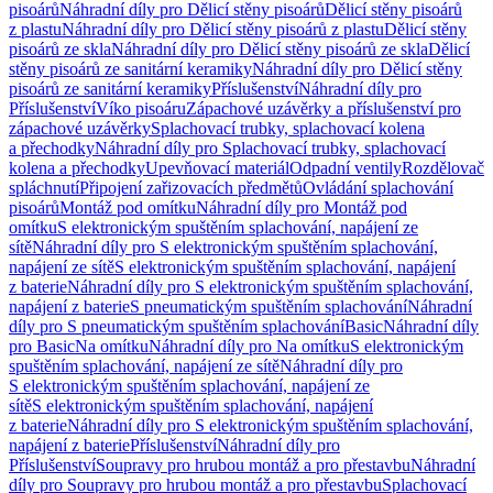
pisoárů
Náhradní díly pro Dělicí stěny pisoárů
Dělicí stěny pisoárů
z plastu
Náhradní díly pro Dělicí stěny pisoárů z plastu
Dělicí stěny
pisoárů ze skla
Náhradní díly pro Dělicí stěny pisoárů ze skla
Dělicí
stěny pisoárů ze sanitární keramiky
Náhradní díly pro Dělicí stěny
pisoárů ze sanitární keramiky
Příslušenství
Náhradní díly pro
Příslušenství
Víko pisoáru
Zápachové uzávěrky a příslušenství pro
zápachové uzávěrky
Splachovací trubky, splachovací kolena
a přechodky
Náhradní díly pro Splachovací trubky, splachovací
kolena a přechodky
Upevňovací materiál
Odpadní ventily
Rozdělovač
spláchnutí
Připojení zařizovacích předmětů
Ovládání splachování
pisoárů
Montáž pod omítku
Náhradní díly pro Montáž pod
omítku
S elektronickým spuštěním splachování, napájení ze
sítě
Náhradní díly pro S elektronickým spuštěním splachování,
napájení ze sítě
S elektronickým spuštěním splachování, napájení
z baterie
Náhradní díly pro S elektronickým spuštěním splachování,
napájení z baterie
S pneumatickým spuštěním splachování
Náhradní
díly pro S pneumatickým spuštěním splachování
Basic
Náhradní díly
pro Basic
Na omítku
Náhradní díly pro Na omítku
S elektronickým
spuštěním splachování, napájení ze sítě
Náhradní díly pro
S elektronickým spuštěním splachování, napájení ze
sítě
S elektronickým spuštěním splachování, napájení
z baterie
Náhradní díly pro S elektronickým spuštěním splachování,
napájení z baterie
Příslušenství
Náhradní díly pro
Příslušenství
Soupravy pro hrubou montáž a pro přestavbu
Náhradní
díly pro Soupravy pro hrubou montáž a pro přestavbu
Splachovací