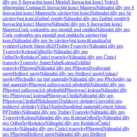
díly pro S lisovacími konci Mepla
S lisovacími konci Volex
S
připojeními Compact
S lisovacími konci Mapress
Náhradní díly pro S
lisovacími konci Mapress
Se závitovými konci
Náhradní díly pro Se
závitovými konci
Zpětné ventily
Náhradní díly pro Zpětné ventily
S
lisovacími konci Mapress
Náhradní díly pro S lisovacími konci
Mapress
Úsek vodoměru pro montáž pod omítku
Náhradní díly pro
Úsek vodoměru pro montáž pod omítku
Se závitovými
konci
Náhradní díly pro Se závitovými konci
Kanalizační
systémy
Geberit Silent-db20
Trubky
Tvarovky
Náhradní díly pro
Tvarovky
Kolena
Odbočky
Náhradní díly pro
Odbočky
Redukce
Čisticí tvarovky
Náhradní díly pro Čisticí
tvarovky
Tvarovky SuperTube
Kolena
Zvláštní
tvarovky
Připojení
Náhradní díly pro Připojení
Svařované
spoje
Hrdlové spoje
Náhradní díly pro Hrdlové spoje
Upínací
spojky
Přechodky na jiné materiály
Náhradní díly pro Přechodky na
jiné materiály
Připojení zařizovacích předmětů
Náhradní díly pro
Připojení zařizovacích předmětů
Připojovací kolena
Náhradní díly
pro Připojovací kolena
Připojovací hrdla
Náhradní díly pro
Připojovací hrdla
Příslušenství
Trubkové objímky
Upevnění pro
trubkové objímky
Víčka
Těsnění
Spotřební materiál
Geberit Silent-
PP
Trubky
Náhradní díly pro Trubky
Tvarovky
Náhradní díly pro
Tvarovky
Kolena
Náhradní díly pro Kolena
Odbočky
Náhradní díly
pro Odbočky
Redukce
Náhradní díly pro Redukce
Čisticí
tvarovky
Náhradní díly pro Čisticí tvarovky
Připojení
Náhradní díly
pro Připojení
Hrdlové spoje
Náhradní díly pro Hrdlové