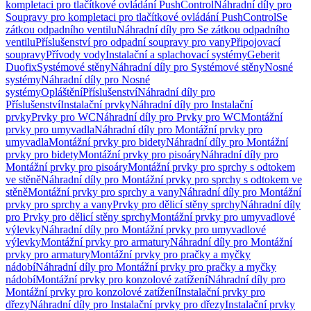
kompletaci pro tlačítkové ovládání PushControl
Náhradní díly pro
Soupravy pro kompletaci pro tlačítkové ovládání PushControl
Se
zátkou odpadního ventilu
Náhradní díly pro Se zátkou odpadního
ventilu
Příslušenství pro odpadní soupravy pro vany
Připojovací
soupravy
Přívody vody
Instalační a splachovací systémy
Geberit
Duofix
Systémové stěny
Náhradní díly pro Systémové stěny
Nosné
systémy
Náhradní díly pro Nosné
systémy
Opláštění
Příslušenství
Náhradní díly pro
Příslušenství
Instalační prvky
Náhradní díly pro Instalační
prvky
Prvky pro WC
Náhradní díly pro Prvky pro WC
Montážní
prvky pro umyvadla
Náhradní díly pro Montážní prvky pro
umyvadla
Montážní prvky pro bidety
Náhradní díly pro Montážní
prvky pro bidety
Montážní prvky pro pisoáry
Náhradní díly pro
Montážní prvky pro pisoáry
Montážní prvky pro sprchy s odtokem
ve stěně
Náhradní díly pro Montážní prvky pro sprchy s odtokem ve
stěně
Montážní prvky pro sprchy a vany
Náhradní díly pro Montážní
prvky pro sprchy a vany
Prvky pro dělicí stěny sprchy
Náhradní díly
pro Prvky pro dělicí stěny sprchy
Montážní prvky pro umyvadlové
výlevky
Náhradní díly pro Montážní prvky pro umyvadlové
výlevky
Montážní prvky pro armatury
Náhradní díly pro Montážní
prvky pro armatury
Montážní prvky pro pračky a myčky
nádobí
Náhradní díly pro Montážní prvky pro pračky a myčky
nádobí
Montážní prvky pro konzolové zatížení
Náhradní díly pro
Montážní prvky pro konzolové zatížení
Instalační prvky pro
dřezy
Náhradní díly pro Instalační prvky pro dřezy
Instalační prvky