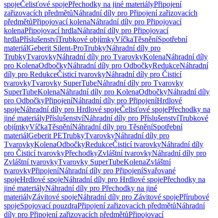
spoje
Čelisťové spoje
Přechodky na jiné materiály
Připojení
zařizovacích předmětů
Náhradní díly pro Připojení zařizovacích
předmětů
Připojovací kolena
Náhradní díly pro Připojovací
kolena
Připojovací hrdla
Náhradní díly pro Připojovací
hrdla
Příslušenství
Trubkové objímky
Víčka
Těsnění
Spotřební
materiál
Geberit Silent-Pro
Trubky
Náhradní díly pro
Trubky
Tvarovky
Náhradní díly pro Tvarovky
Kolena
Náhradní díly
pro Kolena
Odbočky
Náhradní díly pro Odbočky
Redukce
Náhradní
díly pro Redukce
Čisticí tvarovky
Náhradní díly pro Čisticí
tvarovky
Tvarovky SuperTube
Náhradní díly pro Tvarovky
SuperTube
Kolena
Náhradní díly pro Kolena
Odbočky
Náhradní díly
pro Odbočky
Připojení
Náhradní díly pro Připojení
Hrdlové
spoje
Náhradní díly pro Hrdlové spoje
Čelisťové spoje
Přechodky na
jiné materiály
Příslušenství
Náhradní díly pro Příslušenství
Trubkové
objímky
Víčka
Těsnění
Náhradní díly pro Těsnění
Spotřební
materiál
Geberit PE
Trubky
Tvarovky
Náhradní díly pro
Tvarovky
Kolena
Odbočky
Redukce
Čisticí tvarovky
Náhradní díly
pro Čisticí tvarovky
Přechodky
Zvláštní tvarovky
Náhradní díly pro
Zvláštní tvarovky
Tvarovky SuperTube
Kolena
Zvláštní
tvarovky
Připojení
Náhradní díly pro Připojení
Svařované
spoje
Hrdlové spoje
Náhradní díly pro Hrdlové spoje
Přechodky na
jiné materiály
Náhradní díly pro Přechodky na jiné
materiály
Závitové spoje
Náhradní díly pro Závitové spoje
Přírubové
spoje
Spojovací pouzdra
Připojení zařizovacích předmětů
Náhradní
díly pro Připojení zařizovacích předmětů
Připojovací