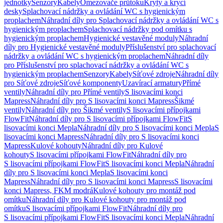
jednotky
Senzory
Kabely
Omezovače průtoku
Kryty a krycí
desky
Splachovací nádržky a ovládání WC s hygienickým
proplachem
Náhradní díly pro Splachovací nádržky a ovládání WC s
hygienickým proplachem
Splachovací nádržky pod omítku s
hygienickým proplachem
Hygienické vestavěné moduly
Náhradní
díly pro Hygienické vestavěné moduly
Příslušenství pro splachovací
nádržky a ovládání WC s hygienickým proplachem
Náhradní díly
pro Příslušenství pro splachovací nádržky a ovládání WC s
hygienickým proplachem
Senzory
Kabely
Síťové zdroje
Náhradní díly
pro Síťové zdroje
Síťové komponenty
Uzavírací armatury
Přímé
ventily
Náhradní díly pro Přímé ventily
S lisovacími konci
Mapress
Náhradní díly pro S lisovacími konci Mapress
Šikmé
ventily
Náhradní díly pro Šikmé ventily
S lisovacími přípojkami
FlowFit
Náhradní díly pro S lisovacími přípojkami FlowFit
S
lisovacími konci Mepla
Náhradní díly pro S lisovacími konci Mepla
S
lisovacími konci Mapress
Náhradní díly pro S lisovacími konci
Mapress
Kulové kohouty
Náhradní díly pro Kulové
kohouty
S lisovacími přípojkami FlowFit
Náhradní díly pro
S lisovacími přípojkami FlowFit
S lisovacími konci Mepla
Náhradní
díly pro S lisovacími konci Mepla
S lisovacími konci
Mapress
Náhradní díly pro S lisovacími konci Mapress
S lisovacími
konci Mapress, FKM modrá
Kulové kohouty pro montáž pod
omítku
Náhradní díly pro Kulové kohouty pro montáž pod
omítku
S lisovacími přípojkami FlowFit
Náhradní díly pro
S lisovacími přípojkami FlowFit
S lisovacími konci Mepla
Náhradní