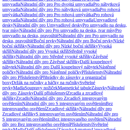
umyvadla
Náhradní díly pro Pro dvojitá umyvadla
Pro nábytková
umyvadla
Náhradní díly pro Pro nábytková umyvadla
Pro rohová
umývátka
Náhradní díly pro Pro rohová umývátka
Pro rohová
umyvadla
Náhradní díly pro Pro rohová umyvadla
Umyvadlové
desky
Náhradní díly pro Umyvadlové desky
Pro umyvadlo na desku,
tvar mísy
Náhradní díly pro Pro umyvadlo na desku, tvar mísy
Pro
umyvadlo na desku, pravoúhlé
Náhradní díly pro Pro umyvadlo na
desku, pravoúhlé
Boční prvky
Náhradní díly pro Boční prvky
Nízké
boční skříňky
Náhradní díly pro Nízké boční skříňky
Vysoká
skříň
Náhradní díly pro Vysoká skříň
Středně vysoké
skříňky
Náhradní díly pro Středně vysoké skříňky
Závěsné
skříňky
Náhradní díly pro Závěsné skříňky
Další koupelnový
nábytek
Náhradní díly pro Další koupelnový nábytek
Nástěnné
poličky
Náhradní díly pro Nástěnné poličky
Příslušenství
Náhradní
díly pro Příslušenství
Přihrádky do zásuvky a organizační
boxy
Držák na ručníky a háčky na ručníky
Světelné
prvky
Madla
Soupravy nožiček
Magnetické tabule
Zásuvky
Náhradní
díly pro Zásuvky
Další příslušenství
Zrcadla a zrcadlové
skříňky
Zrcadlo
Náhradní díly pro Zrcadlo
S integrovaným
osvětlením
Náhradní díly pro S integrovaným osvětlením
Bez
integrovaného osvětlení
Zrcadlové skříňky
Náhradní díly pro
Zrcadlové skříňky
S integrovaným osvětlením
Náhradní díly pro
S integrovaným osvětlením
Bez integrovaného osvětlení
Náhradní
díly pro Bez integrovaného osvětlení
Příslušenství
Světelné
prvky
Madla
Další příslušenství
Zásuvky
Armatury
Umyvadlové