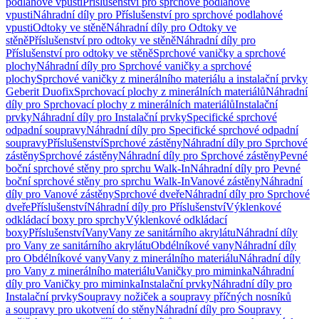
podlahové vpusti
Příslušenství pro sprchové podlahové
vpusti
Náhradní díly pro Příslušenství pro sprchové podlahové
vpusti
Odtoky ve stěně
Náhradní díly pro Odtoky ve
stěně
Příslušenství pro odtoky ve stěně
Náhradní díly pro
Příslušenství pro odtoky ve stěně
Sprchové vaničky a sprchové
plochy
Náhradní díly pro Sprchové vaničky a sprchové
plochy
Sprchové vaničky z minerálního materiálu a instalační prvky
Geberit Duofix
Sprchovací plochy z minerálních materiálů
Náhradní
díly pro Sprchovací plochy z minerálních materiálů
Instalační
prvky
Náhradní díly pro Instalační prvky
Specifické sprchové
odpadní soupravy
Náhradní díly pro Specifické sprchové odpadní
soupravy
Příslušenství
Sprchové zástěny
Náhradní díly pro Sprchové
zástěny
Sprchové zástěny
Náhradní díly pro Sprchové zástěny
Pevné
boční sprchové stěny pro sprchu Walk-In
Náhradní díly pro Pevné
boční sprchové stěny pro sprchu Walk-In
Vanové zástěny
Náhradní
díly pro Vanové zástěny
Sprchové dveře
Náhradní díly pro Sprchové
dveře
Příslušenství
Náhradní díly pro Příslušenství
Výklenkové
odkládací boxy pro sprchy
Výklenkové odkládací
boxy
Příslušenství
Vany
Vany ze sanitárního akrylátu
Náhradní díly
pro Vany ze sanitárního akrylátu
Obdélníkové vany
Náhradní díly
pro Obdélníkové vany
Vany z minerálního materiálu
Náhradní díly
pro Vany z minerálního materiálu
Vaničky pro miminka
Náhradní
díly pro Vaničky pro miminka
Instalační prvky
Náhradní díly pro
Instalační prvky
Soupravy nožiček a soupravy příčných nosníků
a soupravy pro ukotvení do stěny
Náhradní díly pro Soupravy