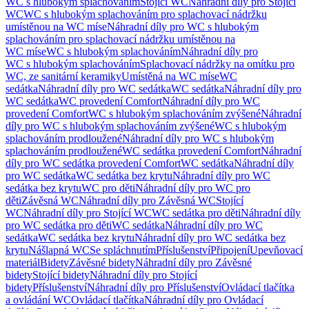
WC s hlubokým splachováním
Stojící WC
Náhradní díly pro Stojící
WC
WC s hlubokým splachováním pro splachovací nádržku
umístěnou na WC míse
Náhradní díly pro WC s hlubokým
splachováním pro splachovací nádržku umístěnou na
WC míse
WC s hlubokým splachováním
Náhradní díly pro
WC s hlubokým splachováním
Splachovací nádržky na omítku pro
WC, ze sanitární keramiky
Umístěná na WC míse
WC
sedátka
Náhradní díly pro WC sedátka
WC sedátka
Náhradní díly pro
WC sedátka
WC provedení Comfort
Náhradní díly pro WC
provedení Comfort
WC s hlubokým splachováním zvýšené
Náhradní
díly pro WC s hlubokým splachováním zvýšené
WC s hlubokým
splachováním prodloužené
Náhradní díly pro WC s hlubokým
splachováním prodloužené
WC sedátka provedení Comfort
Náhradní
díly pro WC sedátka provedení Comfort
WC sedátka
Náhradní díly
pro WC sedátka
WC sedátka bez krytu
Náhradní díly pro WC
sedátka bez krytu
WC pro děti
Náhradní díly pro WC pro
děti
Závěsná WC
Náhradní díly pro Závěsná WC
Stojící
WC
Náhradní díly pro Stojící WC
WC sedátka pro děti
Náhradní díly
pro WC sedátka pro děti
WC sedátka
Náhradní díly pro WC
sedátka
WC sedátka bez krytu
Náhradní díly pro WC sedátka bez
krytu
Nášlapná WC
Se spláchnutím
Příslušenství
Připojení
Upevňovací
materiál
Bidety
Závěsné bidety
Náhradní díly pro Závěsné
bidety
Stojící bidety
Náhradní díly pro Stojící
bidety
Příslušenství
Náhradní díly pro Příslušenství
Ovládací tlačítka
a ovládání WC
Ovládací tlačítka
Náhradní díly pro Ovládací