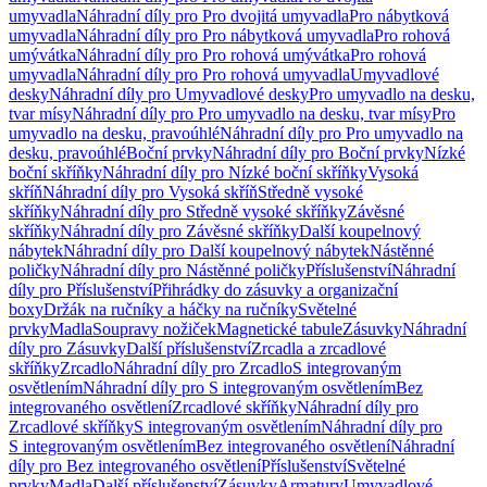
umyvadla
Náhradní díly pro Pro dvojitá umyvadla
Pro nábytková
umyvadla
Náhradní díly pro Pro nábytková umyvadla
Pro rohová
umývátka
Náhradní díly pro Pro rohová umývátka
Pro rohová
umyvadla
Náhradní díly pro Pro rohová umyvadla
Umyvadlové
desky
Náhradní díly pro Umyvadlové desky
Pro umyvadlo na desku,
tvar mísy
Náhradní díly pro Pro umyvadlo na desku, tvar mísy
Pro
umyvadlo na desku, pravoúhlé
Náhradní díly pro Pro umyvadlo na
desku, pravoúhlé
Boční prvky
Náhradní díly pro Boční prvky
Nízké
boční skříňky
Náhradní díly pro Nízké boční skříňky
Vysoká
skříň
Náhradní díly pro Vysoká skříň
Středně vysoké
skříňky
Náhradní díly pro Středně vysoké skříňky
Závěsné
skříňky
Náhradní díly pro Závěsné skříňky
Další koupelnový
nábytek
Náhradní díly pro Další koupelnový nábytek
Nástěnné
poličky
Náhradní díly pro Nástěnné poličky
Příslušenství
Náhradní
díly pro Příslušenství
Přihrádky do zásuvky a organizační
boxy
Držák na ručníky a háčky na ručníky
Světelné
prvky
Madla
Soupravy nožiček
Magnetické tabule
Zásuvky
Náhradní
díly pro Zásuvky
Další příslušenství
Zrcadla a zrcadlové
skříňky
Zrcadlo
Náhradní díly pro Zrcadlo
S integrovaným
osvětlením
Náhradní díly pro S integrovaným osvětlením
Bez
integrovaného osvětlení
Zrcadlové skříňky
Náhradní díly pro
Zrcadlové skříňky
S integrovaným osvětlením
Náhradní díly pro
S integrovaným osvětlením
Bez integrovaného osvětlení
Náhradní
díly pro Bez integrovaného osvětlení
Příslušenství
Světelné
prvky
Madla
Další příslušenství
Zásuvky
Armatury
Umyvadlové