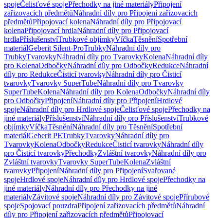
spoje
Čelisťové spoje
Přechodky na jiné materiály
Připojení
zařizovacích předmětů
Náhradní díly pro Připojení zařizovacích
předmětů
Připojovací kolena
Náhradní díly pro Připojovací
kolena
Připojovací hrdla
Náhradní díly pro Připojovací
hrdla
Příslušenství
Trubkové objímky
Víčka
Těsnění
Spotřební
materiál
Geberit Silent-Pro
Trubky
Náhradní díly pro
Trubky
Tvarovky
Náhradní díly pro Tvarovky
Kolena
Náhradní díly
pro Kolena
Odbočky
Náhradní díly pro Odbočky
Redukce
Náhradní
díly pro Redukce
Čisticí tvarovky
Náhradní díly pro Čisticí
tvarovky
Tvarovky SuperTube
Náhradní díly pro Tvarovky
SuperTube
Kolena
Náhradní díly pro Kolena
Odbočky
Náhradní díly
pro Odbočky
Připojení
Náhradní díly pro Připojení
Hrdlové
spoje
Náhradní díly pro Hrdlové spoje
Čelisťové spoje
Přechodky na
jiné materiály
Příslušenství
Náhradní díly pro Příslušenství
Trubkové
objímky
Víčka
Těsnění
Náhradní díly pro Těsnění
Spotřební
materiál
Geberit PE
Trubky
Tvarovky
Náhradní díly pro
Tvarovky
Kolena
Odbočky
Redukce
Čisticí tvarovky
Náhradní díly
pro Čisticí tvarovky
Přechodky
Zvláštní tvarovky
Náhradní díly pro
Zvláštní tvarovky
Tvarovky SuperTube
Kolena
Zvláštní
tvarovky
Připojení
Náhradní díly pro Připojení
Svařované
spoje
Hrdlové spoje
Náhradní díly pro Hrdlové spoje
Přechodky na
jiné materiály
Náhradní díly pro Přechodky na jiné
materiály
Závitové spoje
Náhradní díly pro Závitové spoje
Přírubové
spoje
Spojovací pouzdra
Připojení zařizovacích předmětů
Náhradní
díly pro Připojení zařizovacích předmětů
Připojovací