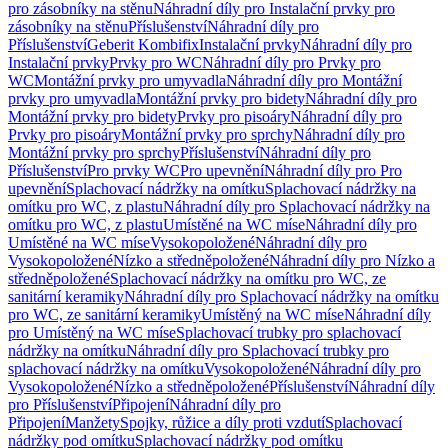
pro zásobníky na stěnu
Náhradní díly pro Instalační prvky pro
zásobníky na stěnu
Příslušenství
Náhradní díly pro
Příslušenství
Geberit Kombifix
Instalační prvky
Náhradní díly pro
Instalační prvky
Prvky pro WC
Náhradní díly pro Prvky pro
WC
Montážní prvky pro umyvadla
Náhradní díly pro Montážní
prvky pro umyvadla
Montážní prvky pro bidety
Náhradní díly pro
Montážní prvky pro bidety
Prvky pro pisoáry
Náhradní díly pro
Prvky pro pisoáry
Montážní prvky pro sprchy
Náhradní díly pro
Montážní prvky pro sprchy
Příslušenství
Náhradní díly pro
Příslušenství
Pro prvky WC
Pro upevnění
Náhradní díly pro Pro
upevnění
Splachovací nádržky na omítku
Splachovací nádržky na
omítku pro WC, z plastu
Náhradní díly pro Splachovací nádržky na
omítku pro WC, z plastu
Umístěné na WC míse
Náhradní díly pro
Umístěné na WC míse
Vysokopoložené
Náhradní díly pro
Vysokopoložené
Nízko a středněpoložené
Náhradní díly pro Nízko a
středněpoložené
Splachovací nádržky na omítku pro WC, ze
sanitární keramiky
Náhradní díly pro Splachovací nádržky na omítku
pro WC, ze sanitární keramiky
Umístěný na WC míse
Náhradní díly
pro Umístěný na WC míse
Splachovací trubky pro splachovací
nádržky na omítku
Náhradní díly pro Splachovací trubky pro
splachovací nádržky na omítku
Vysokopoložené
Náhradní díly pro
Vysokopoložené
Nízko a středněpoložené
Příslušenství
Náhradní díly
pro Příslušenství
Připojení
Náhradní díly pro
Připojení
Manžety
Spojky, růžice a díly proti vzdutí
Splachovací
nádržky pod omítku
Splachovací nádržky pod omítku