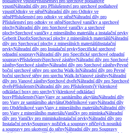
podlahové vpusti
Příslušenství pro sprchové podlahové
vpusti
Náhradní díly pro Příslušenství pro sprchové podlahové
vpusti
Odtoky ve stěně
Náhradní díly pro Odtoky ve
stěně
Příslušenství pro odtoky ve stěně
Náhradní díly pro
Příslušenství pro odtoky ve stěně
Sprchové vaničky a sprchové
plochy
Náhradní díly pro Sprchové vaničky a sprchové
plochy
Sprchové vaničky z minerálního materiálu a instalační prvky
Geberit Duofix
Sprchovací plochy z minerálních materiálů
Náhradní
díly pro Sprchovací plochy z minerálních materiálů
Instalační
prvky
Náhradní díly pro Instalační prvky
Specifické sprchové
odpadní soupravy
Náhradní díly pro Specifické sprchové odpadní
soupravy
Příslušenství
Sprchové zástěny
Náhradní díly pro Sprchové
zástěny
Sprchové zástěny
Náhradní díly pro Sprchové zástěny
Pevné
boční sprchové stěny pro sprchu Walk-In
Náhradní díly pro Pevné
boční sprchové stěny pro sprchu Walk-In
Vanové zástěny
Náhradní
díly pro Vanové zástěny
Sprchové dveře
Náhradní díly pro Sprchové
dveře
Příslušenství
Náhradní díly pro Příslušenství
Výklenkové
odkládací boxy pro sprchy
Výklenkové odkládací
boxy
Příslušenství
Vany
Vany ze sanitárního akrylátu
Náhradní díly
pro Vany ze sanitárního akrylátu
Obdélníkové vany
Náhradní díly
pro Obdélníkové vany
Vany z minerálního materiálu
Náhradní díly
pro Vany z minerálního materiálu
Vaničky pro miminka
Náhradní
díly pro Vaničky pro miminka
Instalační prvky
Náhradní díly pro
Instalační prvky
Soupravy nožiček a soupravy příčných nosníků
a soupravy pro ukotvení do stěny
Náhradní díly pro Soupravy