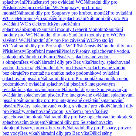
splachování
Příslušenství pro ovládání WC
Náhradní díly pro
Příslušenství pro ovládání WC
Soupravy pro hrubou
montáž
Náhradní díly pro Soupravy pro hrubou montáž
Pro ovládání
WC s elektronickým spuštěním splachování
Náhradní díly pro Pro
ovládání WC s elektronickým spuštěním
splachování
Spojky
Sanitární moduly Geberit Monolith
Sanitární
moduly pro WC
Náhradní díly pro Sanitární moduly pro WC
Pro
závěsná WC
Náhradní díly pro Pro závěsná WC
Pro stojící
WC
Náhradní díly pro Pro stojící WC
Příslušenství
Náhradní díly pro
Příslušenství
Spotřební materiál
Pisoáry
Pisoáry, splachované vodou,
s okrajem
Náhradní díly pro Pisoáry, splachované vodou,
s okrajem
Bez víka
Náhradní díly pro Bez víka
Pisoáry, splachované
vodou, bez okraje
Náhradní díly pro Pisoáry, splachované vodou,
bez okraje
Pro montáž na omítku nebo podomítkové ovládání
splachování pisoáru
Náhradní díly pro Pro montáž na omítku nebo
podomítkové ovládání splachování pisoáru
S integrovaným
ovládáním splachování pisoáru
Náhradní díly pro S integrovaným
ovládáním splachování pisoáru
Pro integrované ovládání splachování
pisoáru
Náhradní díly pro Pro integrované ovládání splachování
pisoáru
Pisoáry, splachované vodou, s víkem / pro víko
Náhradní díly
pro Pisoáry, splachované vodou, s víkem / pro víko
Bez
oplachovacího okraje
Náhradní díly pro Bez oplachovacího okraje
Se
splachovacím okrajem
Náhradní díly pro Se splachovacím
okrajem
Pisoáry, provoz bez vody
Náhradní díly pro Pisoáry, provoz
bez vody
Bez víka
Náhradní díly pro Bez víka
Dělicí stěny