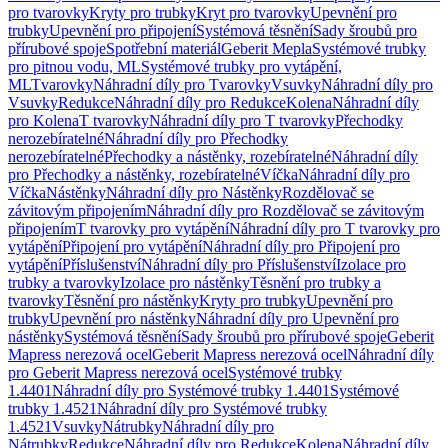
pro tvarovky
Kryty pro trubky
Kryt pro tvarovky
Upevnění pro
trubky
Upevnění pro připojení
Systémová těsnění
Sady šroubů pro
přírubové spoje
Spotřební materiál
Geberit Mepla
Systémové trubky
pro pitnou vodu, ML
Systémové trubky pro vytápění,
ML
Tvarovky
Náhradní díly pro Tvarovky
Vsuvky
Náhradní díly pro
Vsuvky
Redukce
Náhradní díly pro Redukce
Kolena
Náhradní díly
pro Kolena
T tvarovky
Náhradní díly pro T tvarovky
Přechodky
nerozebíratelné
Náhradní díly pro Přechodky
nerozebíratelné
Přechodky a nástěnky, rozebíratelné
Náhradní díly
pro Přechodky a nástěnky, rozebíratelné
Víčka
Náhradní díly pro
Víčka
Nástěnky
Náhradní díly pro Nástěnky
Rozdělovač se
závitovým připojením
Náhradní díly pro Rozdělovač se závitovým
připojením
T tvarovky pro vytápění
Náhradní díly pro T tvarovky pro
vytápění
Připojení pro vytápění
Náhradní díly pro Připojení pro
vytápění
Příslušenství
Náhradní díly pro Příslušenství
Izolace pro
trubky a tvarovky
Izolace pro nástěnky
Těsnění pro trubky a
tvarovky
Těsnění pro nástěnky
Kryty pro trubky
Upevnění pro
trubky
Upevnění pro nástěnky
Náhradní díly pro Upevnění pro
nástěnky
Systémová těsnění
Sady šroubů pro přírubové spoje
Geberit
Mapress nerezová ocel
Geberit Mapress nerezová ocel
Náhradní díly
pro Geberit Mapress nerezová ocel
Systémové trubky
1.4401
Náhradní díly pro Systémové trubky 1.4401
Systémové
trubky 1.4521
Náhradní díly pro Systémové trubky
1.4521
Vsuvky
Nátrubky
Náhradní díly pro
Nátrubky
Redukce
Náhradní díly pro Redukce
Kolena
Náhradní díly