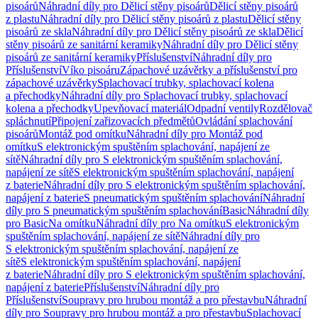
pisoárů
Náhradní díly pro Dělicí stěny pisoárů
Dělicí stěny pisoárů
z plastu
Náhradní díly pro Dělicí stěny pisoárů z plastu
Dělicí stěny
pisoárů ze skla
Náhradní díly pro Dělicí stěny pisoárů ze skla
Dělicí
stěny pisoárů ze sanitární keramiky
Náhradní díly pro Dělicí stěny
pisoárů ze sanitární keramiky
Příslušenství
Náhradní díly pro
Příslušenství
Víko pisoáru
Zápachové uzávěrky a příslušenství pro
zápachové uzávěrky
Splachovací trubky, splachovací kolena
a přechodky
Náhradní díly pro Splachovací trubky, splachovací
kolena a přechodky
Upevňovací materiál
Odpadní ventily
Rozdělovač
spláchnutí
Připojení zařizovacích předmětů
Ovládání splachování
pisoárů
Montáž pod omítku
Náhradní díly pro Montáž pod
omítku
S elektronickým spuštěním splachování, napájení ze
sítě
Náhradní díly pro S elektronickým spuštěním splachování,
napájení ze sítě
S elektronickým spuštěním splachování, napájení
z baterie
Náhradní díly pro S elektronickým spuštěním splachování,
napájení z baterie
S pneumatickým spuštěním splachování
Náhradní
díly pro S pneumatickým spuštěním splachování
Basic
Náhradní díly
pro Basic
Na omítku
Náhradní díly pro Na omítku
S elektronickým
spuštěním splachování, napájení ze sítě
Náhradní díly pro
S elektronickým spuštěním splachování, napájení ze
sítě
S elektronickým spuštěním splachování, napájení
z baterie
Náhradní díly pro S elektronickým spuštěním splachování,
napájení z baterie
Příslušenství
Náhradní díly pro
Příslušenství
Soupravy pro hrubou montáž a pro přestavbu
Náhradní
díly pro Soupravy pro hrubou montáž a pro přestavbu
Splachovací