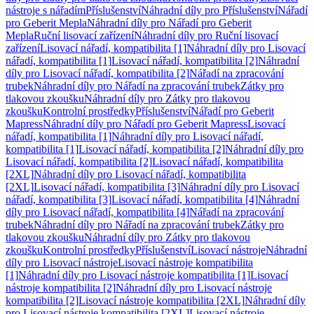
nástroje s nářadím
Příslušenství
Náhradní díly pro Příslušenství
Nářadí
pro Geberit Mepla
Náhradní díly pro Nářadí pro Geberit
Mepla
Ruční lisovací zařízení
Náhradní díly pro Ruční lisovací
zařízení
Lisovací nářadí, kompatibilita [1]
Náhradní díly pro Lisovací
nářadí, kompatibilita [1]
Lisovací nářadí, kompatibilita [2]
Náhradní
díly pro Lisovací nářadí, kompatibilita [2]
Nářadí na zpracování
trubek
Náhradní díly pro Nářadí na zpracování trubek
Zátky pro
tlakovou zkoušku
Náhradní díly pro Zátky pro tlakovou
zkoušku
Kontrolní prostředky
Příslušenství
Nářadí pro Geberit
Mapress
Náhradní díly pro Nářadí pro Geberit Mapress
Lisovací
nářadí, kompatibilita [1]
Náhradní díly pro Lisovací nářadí,
kompatibilita [1]
Lisovací nářadí, kompatibilita [2]
Náhradní díly pro
Lisovací nářadí, kompatibilita [2]
Lisovací nářadí, kompatibilita
[2XL]
Náhradní díly pro Lisovací nářadí, kompatibilita
[2XL]
Lisovací nářadí, kompatibilita [3]
Náhradní díly pro Lisovací
nářadí, kompatibilita [3]
Lisovací nářadí, kompatibilita [4]
Náhradní
díly pro Lisovací nářadí, kompatibilita [4]
Nářadí na zpracování
trubek
Náhradní díly pro Nářadí na zpracování trubek
Zátky pro
tlakovou zkoušku
Náhradní díly pro Zátky pro tlakovou
zkoušku
Kontrolní prostředky
Příslušenství
Lisovací nástroje
Náhradní
díly pro Lisovací nástroje
Lisovací nástroje kompatibilita
[1]
Náhradní díly pro Lisovací nástroje kompatibilita [1]
Lisovací
nástroje kompatibilita [2]
Náhradní díly pro Lisovací nástroje
kompatibilita [2]
Lisovací nástroje kompatibilita [2XL]
Náhradní díly
pro Lisovací nástroje kompatibilita [2XL]
Lisovací nástroje,