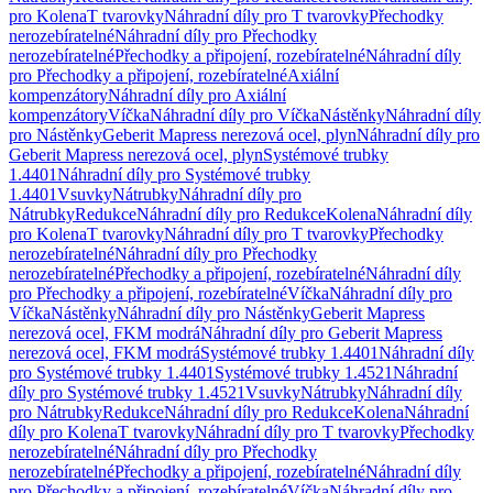
pro Kolena
T tvarovky
Náhradní díly pro T tvarovky
Přechodky
nerozebíratelné
Náhradní díly pro Přechodky
nerozebíratelné
Přechodky a připojení, rozebíratelné
Náhradní díly
pro Přechodky a připojení, rozebíratelné
Axiální
kompenzátory
Náhradní díly pro Axiální
kompenzátory
Víčka
Náhradní díly pro Víčka
Nástěnky
Náhradní díly
pro Nástěnky
Geberit Mapress nerezová ocel, plyn
Náhradní díly pro
Geberit Mapress nerezová ocel, plyn
Systémové trubky
1.4401
Náhradní díly pro Systémové trubky
1.4401
Vsuvky
Nátrubky
Náhradní díly pro
Nátrubky
Redukce
Náhradní díly pro Redukce
Kolena
Náhradní díly
pro Kolena
T tvarovky
Náhradní díly pro T tvarovky
Přechodky
nerozebíratelné
Náhradní díly pro Přechodky
nerozebíratelné
Přechodky a připojení, rozebíratelné
Náhradní díly
pro Přechodky a připojení, rozebíratelné
Víčka
Náhradní díly pro
Víčka
Nástěnky
Náhradní díly pro Nástěnky
Geberit Mapress
nerezová ocel, FKM modrá
Náhradní díly pro Geberit Mapress
nerezová ocel, FKM modrá
Systémové trubky 1.4401
Náhradní díly
pro Systémové trubky 1.4401
Systémové trubky 1.4521
Náhradní
díly pro Systémové trubky 1.4521
Vsuvky
Nátrubky
Náhradní díly
pro Nátrubky
Redukce
Náhradní díly pro Redukce
Kolena
Náhradní
díly pro Kolena
T tvarovky
Náhradní díly pro T tvarovky
Přechodky
nerozebíratelné
Náhradní díly pro Přechodky
nerozebíratelné
Přechodky a připojení, rozebíratelné
Náhradní díly
pro Přechodky a připojení, rozebíratelné
Víčka
Náhradní díly pro