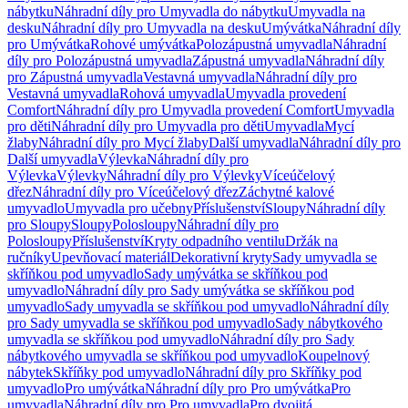
nábytku
Náhradní díly pro Umyvadla do nábytku
Umyvadla na
desku
Náhradní díly pro Umyvadla na desku
Umývátka
Náhradní díly
pro Umývátka
Rohové umývátka
Polozápustná umyvadla
Náhradní
díly pro Polozápustná umyvadla
Zápustná umyvadla
Náhradní díly
pro Zápustná umyvadla
Vestavná umyvadla
Náhradní díly pro
Vestavná umyvadla
Rohová umyvadla
Umyvadla provedení
Comfort
Náhradní díly pro Umyvadla provedení Comfort
Umyvadla
pro děti
Náhradní díly pro Umyvadla pro děti
Umyvadla
Mycí
žlaby
Náhradní díly pro Mycí žlaby
Další umyvadla
Náhradní díly pro
Další umyvadla
Výlevka
Náhradní díly pro
Výlevka
Výlevky
Náhradní díly pro Výlevky
Víceúčelový
dřez
Náhradní díly pro Víceúčelový dřez
Záchytné kalové
umyvadlo
Umyvadla pro učebny
Příslušenství
Sloupy
Náhradní díly
pro Sloupy
Sloupy
Polosloupy
Náhradní díly pro
Polosloupy
Příslušenství
Kryty odpadního ventilu
Držák na
ručníky
Upevňovací materiál
Dekorativní kryty
Sady umyvadla se
skříňkou pod umyvadlo
Sady umývátka se skříňkou pod
umyvadlo
Náhradní díly pro Sady umývátka se skříňkou pod
umyvadlo
Sady umyvadla se skříňkou pod umyvadlo
Náhradní díly
pro Sady umyvadla se skříňkou pod umyvadlo
Sady nábytkového
umyvadla se skříňkou pod umyvadlo
Náhradní díly pro Sady
nábytkového umyvadla se skříňkou pod umyvadlo
Koupelnový
nábytek
Skříňky pod umyvadlo
Náhradní díly pro Skříňky pod
umyvadlo
Pro umývátka
Náhradní díly pro Pro umývátka
Pro
umyvadla
Náhradní díly pro Pro umyvadla
Pro dvojitá