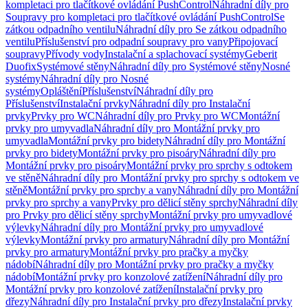
kompletaci pro tlačítkové ovládání PushControl
Náhradní díly pro
Soupravy pro kompletaci pro tlačítkové ovládání PushControl
Se
zátkou odpadního ventilu
Náhradní díly pro Se zátkou odpadního
ventilu
Příslušenství pro odpadní soupravy pro vany
Připojovací
soupravy
Přívody vody
Instalační a splachovací systémy
Geberit
Duofix
Systémové stěny
Náhradní díly pro Systémové stěny
Nosné
systémy
Náhradní díly pro Nosné
systémy
Opláštění
Příslušenství
Náhradní díly pro
Příslušenství
Instalační prvky
Náhradní díly pro Instalační
prvky
Prvky pro WC
Náhradní díly pro Prvky pro WC
Montážní
prvky pro umyvadla
Náhradní díly pro Montážní prvky pro
umyvadla
Montážní prvky pro bidety
Náhradní díly pro Montážní
prvky pro bidety
Montážní prvky pro pisoáry
Náhradní díly pro
Montážní prvky pro pisoáry
Montážní prvky pro sprchy s odtokem
ve stěně
Náhradní díly pro Montážní prvky pro sprchy s odtokem ve
stěně
Montážní prvky pro sprchy a vany
Náhradní díly pro Montážní
prvky pro sprchy a vany
Prvky pro dělicí stěny sprchy
Náhradní díly
pro Prvky pro dělicí stěny sprchy
Montážní prvky pro umyvadlové
výlevky
Náhradní díly pro Montážní prvky pro umyvadlové
výlevky
Montážní prvky pro armatury
Náhradní díly pro Montážní
prvky pro armatury
Montážní prvky pro pračky a myčky
nádobí
Náhradní díly pro Montážní prvky pro pračky a myčky
nádobí
Montážní prvky pro konzolové zatížení
Náhradní díly pro
Montážní prvky pro konzolové zatížení
Instalační prvky pro
dřezy
Náhradní díly pro Instalační prvky pro dřezy
Instalační prvky