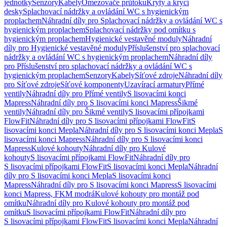
jednotky
Senzory
Kabely
Omezovače průtoku
Kryty a krycí
desky
Splachovací nádržky a ovládání WC s hygienickým
proplachem
Náhradní díly pro Splachovací nádržky a ovládání WC s
hygienickým proplachem
Splachovací nádržky pod omítku s
hygienickým proplachem
Hygienické vestavěné moduly
Náhradní
díly pro Hygienické vestavěné moduly
Příslušenství pro splachovací
nádržky a ovládání WC s hygienickým proplachem
Náhradní díly
pro Příslušenství pro splachovací nádržky a ovládání WC s
hygienickým proplachem
Senzory
Kabely
Síťové zdroje
Náhradní díly
pro Síťové zdroje
Síťové komponenty
Uzavírací armatury
Přímé
ventily
Náhradní díly pro Přímé ventily
S lisovacími konci
Mapress
Náhradní díly pro S lisovacími konci Mapress
Šikmé
ventily
Náhradní díly pro Šikmé ventily
S lisovacími přípojkami
FlowFit
Náhradní díly pro S lisovacími přípojkami FlowFit
S
lisovacími konci Mepla
Náhradní díly pro S lisovacími konci Mepla
S
lisovacími konci Mapress
Náhradní díly pro S lisovacími konci
Mapress
Kulové kohouty
Náhradní díly pro Kulové
kohouty
S lisovacími přípojkami FlowFit
Náhradní díly pro
S lisovacími přípojkami FlowFit
S lisovacími konci Mepla
Náhradní
díly pro S lisovacími konci Mepla
S lisovacími konci
Mapress
Náhradní díly pro S lisovacími konci Mapress
S lisovacími
konci Mapress, FKM modrá
Kulové kohouty pro montáž pod
omítku
Náhradní díly pro Kulové kohouty pro montáž pod
omítku
S lisovacími přípojkami FlowFit
Náhradní díly pro
S lisovacími přípojkami FlowFit
S lisovacími konci Mepla
Náhradní