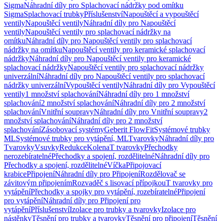
Sigma
Náhradní díly pro Splachovací nádržky pod omítku
Sigma
Splachovací trubky
Příslušenství
Napouštěcí a vypouštěcí
ventily
Napouštěcí ventily
Náhradní díly pro Napouštěcí
ventily
Napouštěcí ventily pro splachovací nádržky na
omítku
Náhradní díly pro Napouštěcí ventily pro splachovací
nádržky na omítku
Napouštěcí ventily pro keramické splachovací
nádržky
Náhradní díly pro Napouštěcí ventily pro keramické
splachovací nádržky
Napouštěcí ventily pro splachovací nádržky
univerzální
Náhradní díly pro Napouštěcí ventily pro splachovací
nádržky univerzální
Vypouštěcí ventily
Náhradní díly pro Vypouštěcí
ventily
1 množství splachování
Náhradní díly pro 1 množství
splachování
2 množství splachování
Náhradní díly pro 2 množství
splachování
Vnitřní soupravy
Náhradní díly pro Vnitřní soupravy
2
množství splachování
Náhradní díly pro 2 množství
splachování
Zásobovací systémy
Geberit FlowFit
Systémové trubky
ML
Systémové trubky pro vytápění, ML
Tvarovky
Náhradní díly pro
Tvarovky
Vsuvky
Redukce
Kolena
T tvarovky
Přechodky
nerozebíratelné
Přechodky a spojení, rozdělitelné
Náhradní díly pro
Přechodky a spojení, rozdělitelné
Víčka
Připojovací
krabice
Připojení
Náhradní díly pro Připojení
Rozdělovač se
závitovým připojením
Rozvaděč s lisovací přípojkou
T tvarovky pro
vytápění
Přechodky a spojky pro vytápění, rozebíratelné
Připojení
pro vytápění
Náhradní díly pro Připojení pro
vytápění
Příslušenství
Izolace pro trubky a tvarovky
Izolace pro
nástěnky
Těsnění pro trubky a tvarovky
Těsnění pro připojení
Těsnění