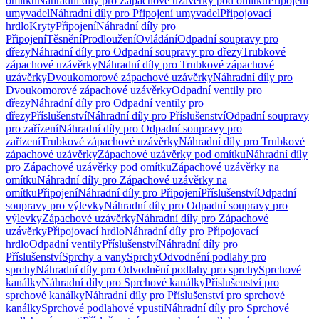
omítku
Náhradní díly pro Zápachové uzávěrky pod omítku
Připojení
umyvadel
Náhradní díly pro Připojení umyvadel
Připojovací
hrdlo
Kryty
Připojení
Náhradní díly pro
Připojení
Těsnění
Prodloužení
Ovládání
Odpadní soupravy pro
dřezy
Náhradní díly pro Odpadní soupravy pro dřezy
Trubkové
zápachové uzávěrky
Náhradní díly pro Trubkové zápachové
uzávěrky
Dvoukomorové zápachové uzávěrky
Náhradní díly pro
Dvoukomorové zápachové uzávěrky
Odpadní ventily pro
dřezy
Náhradní díly pro Odpadní ventily pro
dřezy
Příslušenství
Náhradní díly pro Příslušenství
Odpadní soupravy
pro zařízení
Náhradní díly pro Odpadní soupravy pro
zařízení
Trubkové zápachové uzávěrky
Náhradní díly pro Trubkové
zápachové uzávěrky
Zápachové uzávěrky pod omítku
Náhradní díly
pro Zápachové uzávěrky pod omítku
Zápachové uzávěrky na
omítku
Náhradní díly pro Zápachové uzávěrky na
omítku
Připojení
Náhradní díly pro Připojení
Příslušenství
Odpadní
soupravy pro výlevky
Náhradní díly pro Odpadní soupravy pro
výlevky
Zápachové uzávěrky
Náhradní díly pro Zápachové
uzávěrky
Připojovací hrdlo
Náhradní díly pro Připojovací
hrdlo
Odpadní ventily
Příslušenství
Náhradní díly pro
Příslušenství
Sprchy a vany
Sprchy
Odvodnění podlahy pro
sprchy
Náhradní díly pro Odvodnění podlahy pro sprchy
Sprchové
kanálky
Náhradní díly pro Sprchové kanálky
Příslušenství pro
sprchové kanálky
Náhradní díly pro Příslušenství pro sprchové
kanálky
Sprchové podlahové vpusti
Náhradní díly pro Sprchové