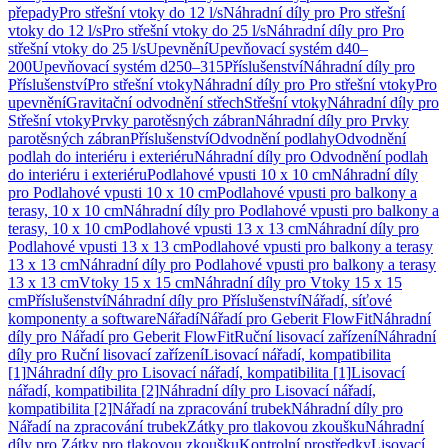
přepady
Pro střešní vtoky do 12 l/s
Náhradní díly pro Pro střešní
vtoky do 12 l/s
Pro střešní vtoky do 25 l/s
Náhradní díly pro Pro
střešní vtoky do 25 l/s
Upevnění
Upevňovací systém d40–
200
Upevňovací systém d250–315
Příslušenství
Náhradní díly pro
Příslušenství
Pro střešní vtoky
Náhradní díly pro Pro střešní vtoky
Pro
upevnění
Gravitační odvodnění střech
Střešní vtoky
Náhradní díly pro
Střešní vtoky
Prvky parotěsných zábran
Náhradní díly pro Prvky
parotěsných zábran
Příslušenství
Odvodnění podlahy
Odvodnění
podlah do interiéru i exteriéru
Náhradní díly pro Odvodnění podlah
do interiéru i exteriéru
Podlahové vpusti 10 x 10 cm
Náhradní díly
pro Podlahové vpusti 10 x 10 cm
Podlahové vpusti pro balkony a
terasy, 10 x 10 cm
Náhradní díly pro Podlahové vpusti pro balkony a
terasy, 10 x 10 cm
Podlahové vpusti 13 x 13 cm
Náhradní díly pro
Podlahové vpusti 13 x 13 cm
Podlahové vpusti pro balkony a terasy
13 x 13 cm
Náhradní díly pro Podlahové vpusti pro balkony a terasy
13 x 13 cm
Vtoky 15 x 15 cm
Náhradní díly pro Vtoky 15 x 15
cm
Příslušenství
Náhradní díly pro Příslušenství
Nářadí, síťové
komponenty a software
Nářadí
Nářadí pro Geberit FlowFit
Náhradní
díly pro Nářadí pro Geberit FlowFit
Ruční lisovací zařízení
Náhradní
díly pro Ruční lisovací zařízení
Lisovací nářadí, kompatibilita
[1]
Náhradní díly pro Lisovací nářadí, kompatibilita [1]
Lisovací
nářadí, kompatibilita [2]
Náhradní díly pro Lisovací nářadí,
kompatibilita [2]
Nářadí na zpracování trubek
Náhradní díly pro
Nářadí na zpracování trubek
Zátky pro tlakovou zkoušku
Náhradní
díly pro Zátky pro tlakovou zkoušku
Kontrolní prostředky
Lisovací