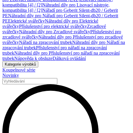
kompatibilita [4] / [2]
Náhradní díly pro Lisovací nástroje,
kompatibilita [4] / [2]
Nářadí pro Geberit Silent-db20 / Geberit
PE
Náhradní díly pro Nářadí pro Geberit Silent-db20 / Geberit
PE
Elektrické svářečky
Náhradní díly pro Elektrické
svářečky
Příslušenství pro elektrické svářečky
Zrcadlové
svářečky
Náhradní díly pro Zrcadlové svářečky
Příslušenství pro
zrcadlové svářečky
Náhradní díly pro Příslušenství pro zrcadlové
svářečky
Nářadí na zpracování trubek
Náhradní díly pro Nářadí na
zpracování trubek
Příslušenství pro nářadí na zpracování
trubek
Náhradní díly pro Příslušenství pro nářadí na zpracování
trubek
Nápověda k obsluze
Dálková ovládání
Kategorie výrobků
Koupelnové série
Novinky