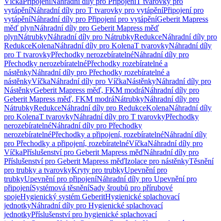
Víčka
Připojení
Náhradní díly pro Připojení
T tvarovky pro
vytápění
Náhradní díly pro T tvarovky pro vytápění
Připojení pro
vytápění
Náhradní díly pro Připojení pro vytápění
Geberit Mapress
měď plyn
Náhradní díly pro Geberit Mapress měď
plyn
Nátrubky
Náhradní díly pro Nátrubky
Redukce
Náhradní díly pro
Redukce
Kolena
Náhradní díly pro Kolena
T tvarovky
Náhradní díly
pro T tvarovky
Přechodky nerozebíratelné
Náhradní díly pro
Přechodky nerozebíratelné
Přechodky rozebíratelné a
nástěnky
Náhradní díly pro Přechodky rozebíratelné a
nástěnky
Víčka
Náhradní díly pro Víčka
Nástěnky
Náhradní díly pro
Nástěnky
Geberit Mapress měď, FKM modrá
Náhradní díly pro
Geberit Mapress měď, FKM modrá
Nátrubky
Náhradní díly pro
Nátrubky
Redukce
Náhradní díly pro Redukce
Kolena
Náhradní díly
pro Kolena
T tvarovky
Náhradní díly pro T tvarovky
Přechodky
nerozebíratelné
Náhradní díly pro Přechodky
nerozebíratelné
Přechodky a připojení, rozebíratelné
Náhradní díly
pro Přechodky a připojení, rozebíratelné
Víčka
Náhradní díly pro
Víčka
Příslušenství pro Geberit Mapress měď
Náhradní díly pro
Příslušenství pro Geberit Mapress měď
Izolace pro nástěnky
Těsnění
pro trubky a tvarovky
Kryty pro trubky
Upevnění pro
trubky
Upevnění pro připojení
Náhradní díly pro Upevnění pro
připojení
Systémová těsnění
Sady šroubů pro přírubové
spoje
Hygienický systém Geberit
Hygienické splachovací
jednotky
Náhradní díly pro Hygienické splachovací
jednotky
Příslušenství pro hygienické splachovací