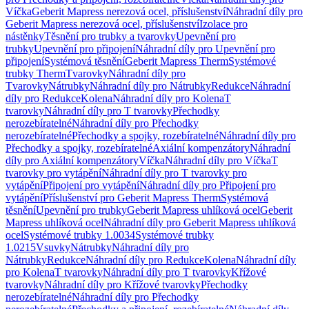
Víčka
Geberit Mapress nerezová ocel, příslušenství
Náhradní díly pro
Geberit Mapress nerezová ocel, příslušenství
Izolace pro
nástěnky
Těsnění pro trubky a tvarovky
Upevnění pro
trubky
Upevnění pro připojení
Náhradní díly pro Upevnění pro
připojení
Systémová těsnění
Geberit Mapress Therm
Systémové
trubky Therm
Tvarovky
Náhradní díly pro
Tvarovky
Nátrubky
Náhradní díly pro Nátrubky
Redukce
Náhradní
díly pro Redukce
Kolena
Náhradní díly pro Kolena
T
tvarovky
Náhradní díly pro T tvarovky
Přechodky
nerozebíratelné
Náhradní díly pro Přechodky
nerozebíratelné
Přechodky a spojky, rozebíratelné
Náhradní díly pro
Přechodky a spojky, rozebíratelné
Axiální kompenzátory
Náhradní
díly pro Axiální kompenzátory
Víčka
Náhradní díly pro Víčka
T
tvarovky pro vytápění
Náhradní díly pro T tvarovky pro
vytápění
Připojení pro vytápění
Náhradní díly pro Připojení pro
vytápění
Příslušenství pro Geberit Mapress Therm
Systémová
těsnění
Upevnění pro trubky
Geberit Mapress uhlíková ocel
Geberit
Mapress uhlíková ocel
Náhradní díly pro Geberit Mapress uhlíková
ocel
Systémové trubky 1.0034
Systémové trubky
1.0215
Vsuvky
Nátrubky
Náhradní díly pro
Nátrubky
Redukce
Náhradní díly pro Redukce
Kolena
Náhradní díly
pro Kolena
T tvarovky
Náhradní díly pro T tvarovky
Křížové
tvarovky
Náhradní díly pro Křížové tvarovky
Přechodky
nerozebíratelné
Náhradní díly pro Přechodky