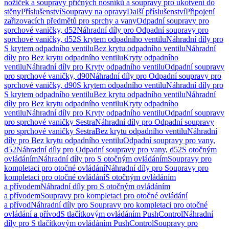
nožiček a soupravy příčných nosníků a soupravy pro ukotvení do
stěny
Příslušenství
Soupravy na opravy
Další příslušenství
Připojení
zařizovacích předmětů pro sprchy a vany
Odpadní soupravy pro
sprchové vaničky, d52
Náhradní díly pro Odpadní soupravy pro
sprchové vaničky, d52
S krytem odpadního ventilu
Náhradní díly pro
S krytem odpadního ventilu
Bez krytu odpadního ventilu
Náhradní
díly pro Bez krytu odpadního ventilu
Kryty odpadního
ventilu
Náhradní díly pro Kryty odpadního ventilu
Odpadní soupravy
pro sprchové vaničky, d90
Náhradní díly pro Odpadní soupravy pro
sprchové vaničky, d90
S krytem odpadního ventilu
Náhradní díly pro
S krytem odpadního ventilu
Bez krytu odpadního ventilu
Náhradní
díly pro Bez krytu odpadního ventilu
Kryty odpadního
ventilu
Náhradní díly pro Kryty odpadního ventilu
Odpadní soupravy
pro sprchové vaničky Sestra
Náhradní díly pro Odpadní soupravy
pro sprchové vaničky Sestra
Bez krytu odpadního ventilu
Náhradní
díly pro Bez krytu odpadního ventilu
Odpadní soupravy pro vany,
d52
Náhradní díly pro Odpadní soupravy pro vany, d52
S otočným
ovládáním
Náhradní díly pro S otočným ovládáním
Soupravy pro
kompletaci pro otočné ovládání
Náhradní díly pro Soupravy pro
kompletaci pro otočné ovládání
S otočným ovládáním
a přívodem
Náhradní díly pro S otočným ovládáním
a přívodem
Soupravy pro kompletaci pro otočné ovládání
a přívod
Náhradní díly pro Soupravy pro kompletaci pro otočné
ovládání a přívod
S tlačítkovým ovládáním PushControl
Náhradní
díly pro S tlačítkovým ovládáním PushControl
Soupravy pro