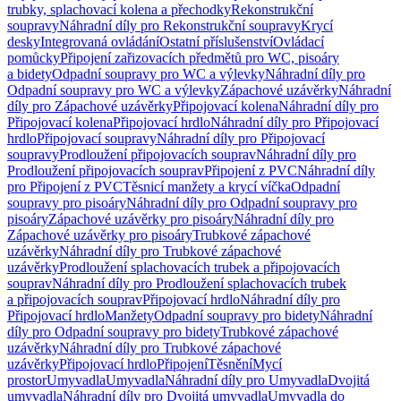
trubky, splachovací kolena a přechodky
Rekonstrukční
soupravy
Náhradní díly pro Rekonstrukční soupravy
Krycí
desky
Integrovaná ovládání
Ostatní příslušenství
Ovládací
pomůcky
Připojení zařizovacích předmětů pro WC, pisoáry
a bidety
Odpadní soupravy pro WC a výlevky
Náhradní díly pro
Odpadní soupravy pro WC a výlevky
Zápachové uzávěrky
Náhradní
díly pro Zápachové uzávěrky
Připojovací kolena
Náhradní díly pro
Připojovací kolena
Připojovací hrdlo
Náhradní díly pro Připojovací
hrdlo
Připojovací soupravy
Náhradní díly pro Připojovací
soupravy
Prodloužení připojovacích souprav
Náhradní díly pro
Prodloužení připojovacích souprav
Připojení z PVC
Náhradní díly
pro Připojení z PVC
Těsnicí manžety a krycí víčka
Odpadní
soupravy pro pisoáry
Náhradní díly pro Odpadní soupravy pro
pisoáry
Zápachové uzávěrky pro pisoáry
Náhradní díly pro
Zápachové uzávěrky pro pisoáry
Trubkové zápachové
uzávěrky
Náhradní díly pro Trubkové zápachové
uzávěrky
Prodloužení splachovacích trubek a připojovacích
souprav
Náhradní díly pro Prodloužení splachovacích trubek
a připojovacích souprav
Připojovací hrdlo
Náhradní díly pro
Připojovací hrdlo
Manžety
Odpadní soupravy pro bidety
Náhradní
díly pro Odpadní soupravy pro bidety
Trubkové zápachové
uzávěrky
Náhradní díly pro Trubkové zápachové
uzávěrky
Připojovací hrdlo
Připojení
Těsnění
Mycí
prostor
Umyvadla
Umyvadla
Náhradní díly pro Umyvadla
Dvojitá
umyvadla
Náhradní díly pro Dvojitá umyvadla
Umyvadla do