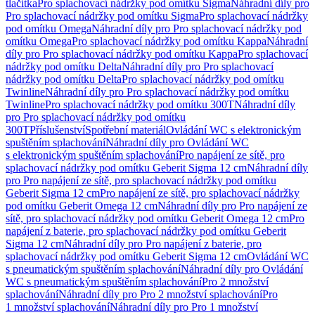
tlačítka
Pro splachovací nádržky pod omítku Sigma
Náhradní díly pro
Pro splachovací nádržky pod omítku Sigma
Pro splachovací nádržky
pod omítku Omega
Náhradní díly pro Pro splachovací nádržky pod
omítku Omega
Pro splachovací nádržky pod omítku Kappa
Náhradní
díly pro Pro splachovací nádržky pod omítku Kappa
Pro splachovací
nádržky pod omítku Delta
Náhradní díly pro Pro splachovací
nádržky pod omítku Delta
Pro splachovací nádržky pod omítku
Twinline
Náhradní díly pro Pro splachovací nádržky pod omítku
Twinline
Pro splachovací nádržky pod omítku 300T
Náhradní díly
pro Pro splachovací nádržky pod omítku
300T
Příslušenství
Spotřební materiál
Ovládání WC s elektronickým
spuštěním splachování
Náhradní díly pro Ovládání WC
s elektronickým spuštěním splachování
Pro napájení ze sítě, pro
splachovací nádržky pod omítku Geberit Sigma 12 cm
Náhradní díly
pro Pro napájení ze sítě, pro splachovací nádržky pod omítku
Geberit Sigma 12 cm
Pro napájení ze sítě, pro splachovací nádržky
pod omítku Geberit Omega 12 cm
Náhradní díly pro Pro napájení ze
sítě, pro splachovací nádržky pod omítku Geberit Omega 12 cm
Pro
napájení z baterie, pro splachovací nádržky pod omítku Geberit
Sigma 12 cm
Náhradní díly pro Pro napájení z baterie, pro
splachovací nádržky pod omítku Geberit Sigma 12 cm
Ovládání WC
s pneumatickým spuštěním splachování
Náhradní díly pro Ovládání
WC s pneumatickým spuštěním splachování
Pro 2 množství
splachování
Náhradní díly pro Pro 2 množství splachování
Pro
1 množství splachování
Náhradní díly pro Pro 1 množství