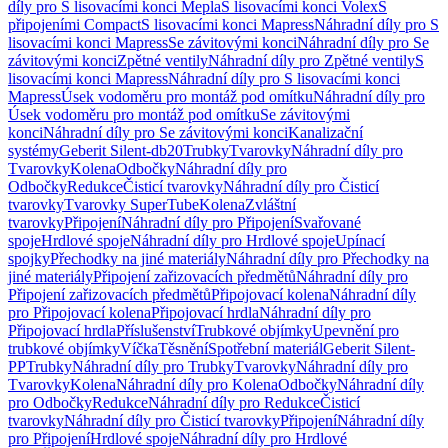
díly pro S lisovacími konci Mepla
S lisovacími konci Volex
S
připojeními Compact
S lisovacími konci Mapress
Náhradní díly pro S
lisovacími konci Mapress
Se závitovými konci
Náhradní díly pro Se
závitovými konci
Zpětné ventily
Náhradní díly pro Zpětné ventily
S
lisovacími konci Mapress
Náhradní díly pro S lisovacími konci
Mapress
Úsek vodoměru pro montáž pod omítku
Náhradní díly pro
Úsek vodoměru pro montáž pod omítku
Se závitovými
konci
Náhradní díly pro Se závitovými konci
Kanalizační
systémy
Geberit Silent-db20
Trubky
Tvarovky
Náhradní díly pro
Tvarovky
Kolena
Odbočky
Náhradní díly pro
Odbočky
Redukce
Čisticí tvarovky
Náhradní díly pro Čisticí
tvarovky
Tvarovky SuperTube
Kolena
Zvláštní
tvarovky
Připojení
Náhradní díly pro Připojení
Svařované
spoje
Hrdlové spoje
Náhradní díly pro Hrdlové spoje
Upínací
spojky
Přechodky na jiné materiály
Náhradní díly pro Přechodky na
jiné materiály
Připojení zařizovacích předmětů
Náhradní díly pro
Připojení zařizovacích předmětů
Připojovací kolena
Náhradní díly
pro Připojovací kolena
Připojovací hrdla
Náhradní díly pro
Připojovací hrdla
Příslušenství
Trubkové objímky
Upevnění pro
trubkové objímky
Víčka
Těsnění
Spotřební materiál
Geberit Silent-
PP
Trubky
Náhradní díly pro Trubky
Tvarovky
Náhradní díly pro
Tvarovky
Kolena
Náhradní díly pro Kolena
Odbočky
Náhradní díly
pro Odbočky
Redukce
Náhradní díly pro Redukce
Čisticí
tvarovky
Náhradní díly pro Čisticí tvarovky
Připojení
Náhradní díly
pro Připojení
Hrdlové spoje
Náhradní díly pro Hrdlové