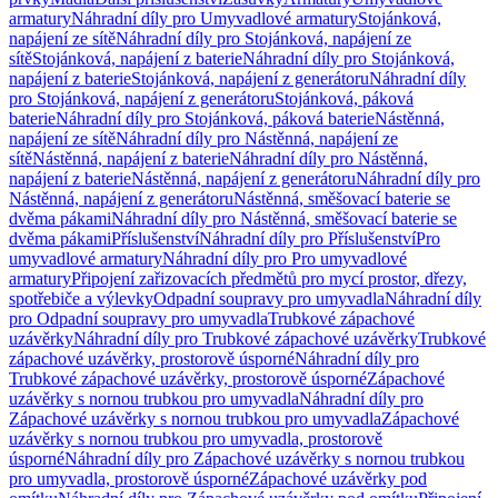
armatury
Náhradní díly pro Umyvadlové armatury
Stojánková,
napájení ze sítě
Náhradní díly pro Stojánková, napájení ze
sítě
Stojánková, napájení z baterie
Náhradní díly pro Stojánková,
napájení z baterie
Stojánková, napájení z generátoru
Náhradní díly
pro Stojánková, napájení z generátoru
Stojánková, páková
baterie
Náhradní díly pro Stojánková, páková baterie
Nástěnná,
napájení ze sítě
Náhradní díly pro Nástěnná, napájení ze
sítě
Nástěnná, napájení z baterie
Náhradní díly pro Nástěnná,
napájení z baterie
Nástěnná, napájení z generátoru
Náhradní díly pro
Nástěnná, napájení z generátoru
Nástěnná, směšovací baterie se
dvěma pákami
Náhradní díly pro Nástěnná, směšovací baterie se
dvěma pákami
Příslušenství
Náhradní díly pro Příslušenství
Pro
umyvadlové armatury
Náhradní díly pro Pro umyvadlové
armatury
Připojení zařizovacích předmětů pro mycí prostor, dřezy,
spotřebiče a výlevky
Odpadní soupravy pro umyvadla
Náhradní díly
pro Odpadní soupravy pro umyvadla
Trubkové zápachové
uzávěrky
Náhradní díly pro Trubkové zápachové uzávěrky
Trubkové
zápachové uzávěrky, prostorově úsporné
Náhradní díly pro
Trubkové zápachové uzávěrky, prostorově úsporné
Zápachové
uzávěrky s nornou trubkou pro umyvadla
Náhradní díly pro
Zápachové uzávěrky s nornou trubkou pro umyvadla
Zápachové
uzávěrky s nornou trubkou pro umyvadla, prostorově
úsporné
Náhradní díly pro Zápachové uzávěrky s nornou trubkou
pro umyvadla, prostorově úsporné
Zápachové uzávěrky pod