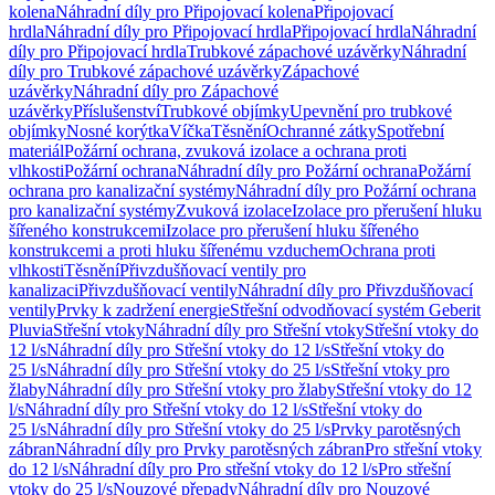
kolena
Náhradní díly pro Připojovací kolena
Připojovací
hrdla
Náhradní díly pro Připojovací hrdla
Připojovací hrdla
Náhradní
díly pro Připojovací hrdla
Trubkové zápachové uzávěrky
Náhradní
díly pro Trubkové zápachové uzávěrky
Zápachové
uzávěrky
Náhradní díly pro Zápachové
uzávěrky
Příslušenství
Trubkové objímky
Upevnění pro trubkové
objímky
Nosné korýtka
Víčka
Těsnění
Ochranné zátky
Spotřební
materiál
Požární ochrana, zvuková izolace a ochrana proti
vlhkosti
Požární ochrana
Náhradní díly pro Požární ochrana
Požární
ochrana pro kanalizační systémy
Náhradní díly pro Požární ochrana
pro kanalizační systémy
Zvuková izolace
Izolace pro přerušení hluku
šířeného konstrukcemi
Izolace pro přerušení hluku šířeného
konstrukcemi a proti hluku šířenému vzduchem
Ochrana proti
vlhkosti
Těsnění
Přivzdušňovací ventily pro
kanalizaci
Přivzdušňovací ventily
Náhradní díly pro Přivzdušňovací
ventily
Prvky k zadržení energie
Střešní odvodňovací systém Geberit
Pluvia
Střešní vtoky
Náhradní díly pro Střešní vtoky
Střešní vtoky do
12 l/s
Náhradní díly pro Střešní vtoky do 12 l/s
Střešní vtoky do
25 l/s
Náhradní díly pro Střešní vtoky do 25 l/s
Střešní vtoky pro
žlaby
Náhradní díly pro Střešní vtoky pro žlaby
Střešní vtoky do 12
l/s
Náhradní díly pro Střešní vtoky do 12 l/s
Střešní vtoky do
25 l/s
Náhradní díly pro Střešní vtoky do 25 l/s
Prvky parotěsných
zábran
Náhradní díly pro Prvky parotěsných zábran
Pro střešní vtoky
do 12 l/s
Náhradní díly pro Pro střešní vtoky do 12 l/s
Pro střešní
vtoky do 25 l/s
Nouzové přepady
Náhradní díly pro Nouzové