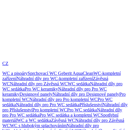
CZ
WC a pisoáry
Sprchovací WC Geberit AquaClean
WC-kompletní
zařízení
Náhradní díly pro WC-kompletní zařízení
Závěsná
WC
Náhradní díly pro Závěsná WC
WC sedátka
Náhradní díly pro
WC sedátka
Pro WC keramiky
Náhradní díly pro Pro WC
keramiky
Designové panely
Náhradní díly pro Designové panely
Pro
kompletní WC
Náhradní díly pro Pro kompletní WC
Pro WC
sedátka
Náhradní díly pro Pro WC sedátka
Příslušenství
Náhradní díly
pro Příslušenství
Pro kompletní WC
Pro WC sedátka
Náhradní díly
pro Pro WC sedátka
Pro WC sedátka a kompletní WC
Spotřební
materiál
WC a WC sedátka
Závěsná WC
Náhradní díly pro Závěsná
WC
WC s hlubokým splachováním
Náhradní díly pro