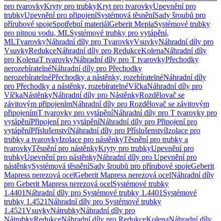
pro tvarovky
Kryty pro trubky
Kryt pro tvarovky
Upevnění pro
trubky
Upevnění pro připojení
Systémová těsnění
Sady šroubů pro
přírubové spoje
Spotřební materiál
Geberit Mepla
Systémové trubky
pro pitnou vodu, ML
Systémové trubky pro vytápění,
ML
Tvarovky
Náhradní díly pro Tvarovky
Vsuvky
Náhradní díly pro
Vsuvky
Redukce
Náhradní díly pro Redukce
Kolena
Náhradní díly
pro Kolena
T tvarovky
Náhradní díly pro T tvarovky
Přechodky
nerozebíratelné
Náhradní díly pro Přechodky
nerozebíratelné
Přechodky a nástěnky, rozebíratelné
Náhradní díly
pro Přechodky a nástěnky, rozebíratelné
Víčka
Náhradní díly pro
Víčka
Nástěnky
Náhradní díly pro Nástěnky
Rozdělovač se
závitovým připojením
Náhradní díly pro Rozdělovač se závitovým
připojením
T tvarovky pro vytápění
Náhradní díly pro T tvarovky pro
vytápění
Připojení pro vytápění
Náhradní díly pro Připojení pro
vytápění
Příslušenství
Náhradní díly pro Příslušenství
Izolace pro
trubky a tvarovky
Izolace pro nástěnky
Těsnění pro trubky a
tvarovky
Těsnění pro nástěnky
Kryty pro trubky
Upevnění pro
trubky
Upevnění pro nástěnky
Náhradní díly pro Upevnění pro
nástěnky
Systémová těsnění
Sady šroubů pro přírubové spoje
Geberit
Mapress nerezová ocel
Geberit Mapress nerezová ocel
Náhradní díly
pro Geberit Mapress nerezová ocel
Systémové trubky
1.4401
Náhradní díly pro Systémové trubky 1.4401
Systémové
trubky 1.4521
Náhradní díly pro Systémové trubky
1.4521
Vsuvky
Nátrubky
Náhradní díly pro
Nátrubky
Redukce
Náhradní díly pro Redukce
Kolena
Náhradní díly