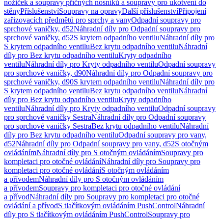
nožiček a soupravy příčných nosníků a soupravy pro ukotvení do
stěny
Příslušenství
Soupravy na opravy
Další příslušenství
Připojení
zařizovacích předmětů pro sprchy a vany
Odpadní soupravy pro
sprchové vaničky, d52
Náhradní díly pro Odpadní soupravy pro
sprchové vaničky, d52
S krytem odpadního ventilu
Náhradní díly pro
S krytem odpadního ventilu
Bez krytu odpadního ventilu
Náhradní
díly pro Bez krytu odpadního ventilu
Kryty odpadního
ventilu
Náhradní díly pro Kryty odpadního ventilu
Odpadní soupravy
pro sprchové vaničky, d90
Náhradní díly pro Odpadní soupravy pro
sprchové vaničky, d90
S krytem odpadního ventilu
Náhradní díly pro
S krytem odpadního ventilu
Bez krytu odpadního ventilu
Náhradní
díly pro Bez krytu odpadního ventilu
Kryty odpadního
ventilu
Náhradní díly pro Kryty odpadního ventilu
Odpadní soupravy
pro sprchové vaničky Sestra
Náhradní díly pro Odpadní soupravy
pro sprchové vaničky Sestra
Bez krytu odpadního ventilu
Náhradní
díly pro Bez krytu odpadního ventilu
Odpadní soupravy pro vany,
d52
Náhradní díly pro Odpadní soupravy pro vany, d52
S otočným
ovládáním
Náhradní díly pro S otočným ovládáním
Soupravy pro
kompletaci pro otočné ovládání
Náhradní díly pro Soupravy pro
kompletaci pro otočné ovládání
S otočným ovládáním
a přívodem
Náhradní díly pro S otočným ovládáním
a přívodem
Soupravy pro kompletaci pro otočné ovládání
a přívod
Náhradní díly pro Soupravy pro kompletaci pro otočné
ovládání a přívod
S tlačítkovým ovládáním PushControl
Náhradní
díly pro S tlačítkovým ovládáním PushControl
Soupravy pro