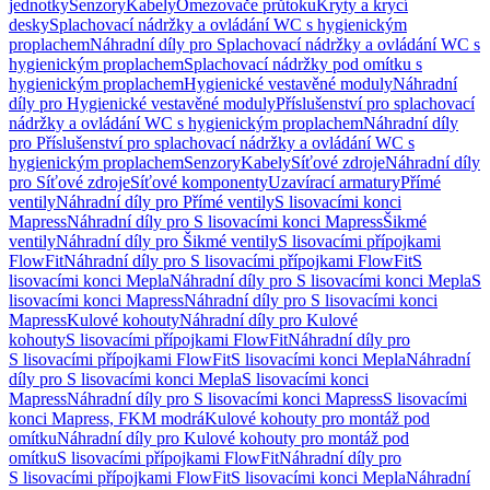
jednotky
Senzory
Kabely
Omezovače průtoku
Kryty a krycí
desky
Splachovací nádržky a ovládání WC s hygienickým
proplachem
Náhradní díly pro Splachovací nádržky a ovládání WC s
hygienickým proplachem
Splachovací nádržky pod omítku s
hygienickým proplachem
Hygienické vestavěné moduly
Náhradní
díly pro Hygienické vestavěné moduly
Příslušenství pro splachovací
nádržky a ovládání WC s hygienickým proplachem
Náhradní díly
pro Příslušenství pro splachovací nádržky a ovládání WC s
hygienickým proplachem
Senzory
Kabely
Síťové zdroje
Náhradní díly
pro Síťové zdroje
Síťové komponenty
Uzavírací armatury
Přímé
ventily
Náhradní díly pro Přímé ventily
S lisovacími konci
Mapress
Náhradní díly pro S lisovacími konci Mapress
Šikmé
ventily
Náhradní díly pro Šikmé ventily
S lisovacími přípojkami
FlowFit
Náhradní díly pro S lisovacími přípojkami FlowFit
S
lisovacími konci Mepla
Náhradní díly pro S lisovacími konci Mepla
S
lisovacími konci Mapress
Náhradní díly pro S lisovacími konci
Mapress
Kulové kohouty
Náhradní díly pro Kulové
kohouty
S lisovacími přípojkami FlowFit
Náhradní díly pro
S lisovacími přípojkami FlowFit
S lisovacími konci Mepla
Náhradní
díly pro S lisovacími konci Mepla
S lisovacími konci
Mapress
Náhradní díly pro S lisovacími konci Mapress
S lisovacími
konci Mapress, FKM modrá
Kulové kohouty pro montáž pod
omítku
Náhradní díly pro Kulové kohouty pro montáž pod
omítku
S lisovacími přípojkami FlowFit
Náhradní díly pro
S lisovacími přípojkami FlowFit
S lisovacími konci Mepla
Náhradní