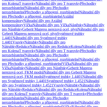
pro Kolena
T tvarovky
Náhradní díly pro T tvarovky
Přechodky
nerozebíratelné
Náhradní díly pro Přechodky
nerozebíratelné
Přechodky a připojení, rozebíratelné
Náhradní díly
pro Přechodky a připojení, rozebíratelné
Axiální
kompenzátory
Náhradní díly pro Axiální
kompenzátory
Víčka
Náhradní díly pro Víčka
Nástěnky
Náhradní díly
pro Nástěnky
Geberit Mapress nerezová ocel, plyn
Náhradní díly pro
Geberit Mapress nerezová ocel, plyn
Systémové trubky
1.4401
Náhradní díly pro Systémové trubky
1.4401
Vsuvky
Nátrubky
Náhradní díly pro
Nátrubky
Redukce
Náhradní díly pro Redukce
Kolena
Náhradní díly
pro Kolena
T tvarovky
Náhradní díly pro T tvarovky
Přechodky
nerozebíratelné
Náhradní díly pro Přechodky
nerozebíratelné
Přechodky a připojení, rozebíratelné
Náhradní díly
pro Přechodky a připojení, rozebíratelné
Víčka
Náhradní díly pro
Víčka
Nástěnky
Náhradní díly pro Nástěnky
Geberit Mapress
nerezová ocel, FKM modrá
Náhradní díly pro Geberit Mapress
nerezová ocel, FKM modrá
Systémové trubky 1.4401
Náhradní díly
pro Systémové trubky 1.4401
Systémové trubky 1.4521
Náhradní
díly pro Systémové trubky 1.4521
Vsuvky
Nátrubky
Náhradní díly
pro Nátrubky
Redukce
Náhradní díly pro Redukce
Kolena
Náhradní
díly pro Kolena
T tvarovky
Náhradní díly pro T tvarovky
Přechodky
nerozebíratelné
Náhradní díly pro Přechodky
nerozebíratelné
Přechodky a připojení, rozebíratelné
Náhradní díly
pro Přechodky a připojení, rozebíratelné
Víčka
Náhradní díly pro