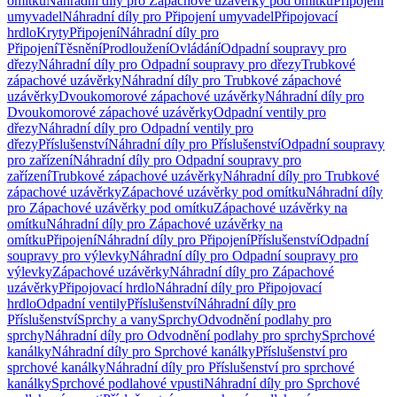
omítku
Náhradní díly pro Zápachové uzávěrky pod omítku
Připojení
umyvadel
Náhradní díly pro Připojení umyvadel
Připojovací
hrdlo
Kryty
Připojení
Náhradní díly pro
Připojení
Těsnění
Prodloužení
Ovládání
Odpadní soupravy pro
dřezy
Náhradní díly pro Odpadní soupravy pro dřezy
Trubkové
zápachové uzávěrky
Náhradní díly pro Trubkové zápachové
uzávěrky
Dvoukomorové zápachové uzávěrky
Náhradní díly pro
Dvoukomorové zápachové uzávěrky
Odpadní ventily pro
dřezy
Náhradní díly pro Odpadní ventily pro
dřezy
Příslušenství
Náhradní díly pro Příslušenství
Odpadní soupravy
pro zařízení
Náhradní díly pro Odpadní soupravy pro
zařízení
Trubkové zápachové uzávěrky
Náhradní díly pro Trubkové
zápachové uzávěrky
Zápachové uzávěrky pod omítku
Náhradní díly
pro Zápachové uzávěrky pod omítku
Zápachové uzávěrky na
omítku
Náhradní díly pro Zápachové uzávěrky na
omítku
Připojení
Náhradní díly pro Připojení
Příslušenství
Odpadní
soupravy pro výlevky
Náhradní díly pro Odpadní soupravy pro
výlevky
Zápachové uzávěrky
Náhradní díly pro Zápachové
uzávěrky
Připojovací hrdlo
Náhradní díly pro Připojovací
hrdlo
Odpadní ventily
Příslušenství
Náhradní díly pro
Příslušenství
Sprchy a vany
Sprchy
Odvodnění podlahy pro
sprchy
Náhradní díly pro Odvodnění podlahy pro sprchy
Sprchové
kanálky
Náhradní díly pro Sprchové kanálky
Příslušenství pro
sprchové kanálky
Náhradní díly pro Příslušenství pro sprchové
kanálky
Sprchové podlahové vpusti
Náhradní díly pro Sprchové