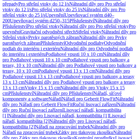
přepady
Pro střešní vtoky do 12 l/s
Náhradní díly pro Pro střešní
vtoky do 12 l/s
Pro střešní vtoky do 25 l/s
Náhradní díly pro Pro
střešní vtoky do 25 l/s
Upevnění
Upevňovací systém d40–
200
Upevňovací systém d250–315
Příslušenství
Náhradní díly pro
Příslušenství
Pro střešní vtoky
Náhradní díly pro Pro střešní vtoky
Pro
upevnění
Gravitační odvodnění střech
Střešní vtoky
Náhradní díly pro
Střešní vtoky
Prvky parotěsných zábran
Náhradní díly pro Prvky
parotěsných zábran
Příslušenství
Odvodnění podlahy
Odvodnění
podlah do interiéru i exteriéru
Náhradní díly pro Odvodnění podlah
do interiéru i exteriéru
Podlahové vpusti 10 x 10 cm
Náhradní díly
pro Podlahové vpusti 10 x 10 cm
Podlahové vpusti pro balkony a
terasy, 10 x 10 cm
Náhradní díly pro Podlahové vpusti pro balkony a
terasy, 10 x 10 cm
Podlahové vpusti 13 x 13 cm
Náhradní díly pro
Podlahové vpusti 13 x 13 cm
Podlahové vpusti pro balkony a terasy
13 x 13 cm
Náhradní díly pro Podlahové vpusti pro balkony a terasy
13 x 13 cm
Vtoky 15 x 15 cm
Náhradní díly pro Vtoky 15 x 15
cm
Příslušenství
Náhradní díly pro Příslušenství
Nářadí, síťové
komponenty a software
Nářadí
Nářadí pro Geberit FlowFit
Náhradní
díly pro Nářadí pro Geberit FlowFit
Ruční lisovací zařízení
Náhradní
díly pro Ruční lisovací zařízení
Lisovací nářadí, kompatibilita
[1]
Náhradní díly pro Lisovací nářadí, kompatibilita [1]
Lisovací
nářadí, kompatibilita [2]
Náhradní díly pro Lisovací nářadí,
kompatibilita [2]
Nářadí na zpracování trubek
Náhradní díly pro
Nářadí na zpracování trubek
Zátky pro tlakovou zkoušku
Náhradní
díly pro Zátky pro tlakovou zkoušku
Kontrolní prostředky
Lisovací