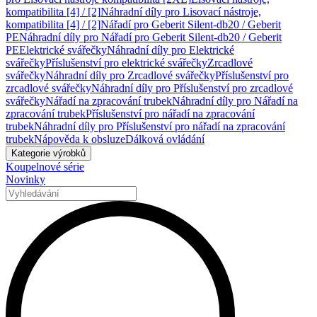
kompatibilita [4] / [2]
Náhradní díly pro Lisovací nástroje,
kompatibilita [4] / [2]
Nářadí pro Geberit Silent-db20 / Geberit
PE
Náhradní díly pro Nářadí pro Geberit Silent-db20 / Geberit
PE
Elektrické svářečky
Náhradní díly pro Elektrické
svářečky
Příslušenství pro elektrické svářečky
Zrcadlové
svářečky
Náhradní díly pro Zrcadlové svářečky
Příslušenství pro
zrcadlové svářečky
Náhradní díly pro Příslušenství pro zrcadlové
svářečky
Nářadí na zpracování trubek
Náhradní díly pro Nářadí na
zpracování trubek
Příslušenství pro nářadí na zpracování
trubek
Náhradní díly pro Příslušenství pro nářadí na zpracování
trubek
Nápověda k obsluze
Dálková ovládání
Kategorie výrobků
Koupelnové série
Novinky