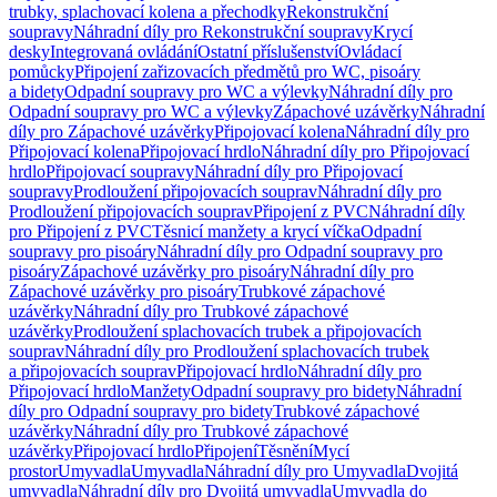
trubky, splachovací kolena a přechodky
Rekonstrukční
soupravy
Náhradní díly pro Rekonstrukční soupravy
Krycí
desky
Integrovaná ovládání
Ostatní příslušenství
Ovládací
pomůcky
Připojení zařizovacích předmětů pro WC, pisoáry
a bidety
Odpadní soupravy pro WC a výlevky
Náhradní díly pro
Odpadní soupravy pro WC a výlevky
Zápachové uzávěrky
Náhradní
díly pro Zápachové uzávěrky
Připojovací kolena
Náhradní díly pro
Připojovací kolena
Připojovací hrdlo
Náhradní díly pro Připojovací
hrdlo
Připojovací soupravy
Náhradní díly pro Připojovací
soupravy
Prodloužení připojovacích souprav
Náhradní díly pro
Prodloužení připojovacích souprav
Připojení z PVC
Náhradní díly
pro Připojení z PVC
Těsnicí manžety a krycí víčka
Odpadní
soupravy pro pisoáry
Náhradní díly pro Odpadní soupravy pro
pisoáry
Zápachové uzávěrky pro pisoáry
Náhradní díly pro
Zápachové uzávěrky pro pisoáry
Trubkové zápachové
uzávěrky
Náhradní díly pro Trubkové zápachové
uzávěrky
Prodloužení splachovacích trubek a připojovacích
souprav
Náhradní díly pro Prodloužení splachovacích trubek
a připojovacích souprav
Připojovací hrdlo
Náhradní díly pro
Připojovací hrdlo
Manžety
Odpadní soupravy pro bidety
Náhradní
díly pro Odpadní soupravy pro bidety
Trubkové zápachové
uzávěrky
Náhradní díly pro Trubkové zápachové
uzávěrky
Připojovací hrdlo
Připojení
Těsnění
Mycí
prostor
Umyvadla
Umyvadla
Náhradní díly pro Umyvadla
Dvojitá
umyvadla
Náhradní díly pro Dvojitá umyvadla
Umyvadla do