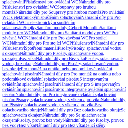
splachování
Příslušenství pro ovládání WC
Náhradní díly pro
Příslušenství pro ovládání WC
Soupravy pro hrubou
montáž
Náhradní díly pro Soupravy pro hrubou montáž
Pro ovládání
WC s elektronickým spuštěním splachování
Náhradní díly pro Pro
ovládání WC s elektronickým spuštěním
splachování
Spojky
Sanitární moduly Geberit Monolith
Sanitární
moduly pro WC
Náhradní díly pro Sanitární moduly pro WC
Pro
závěsná WC
Náhradní díly pro Pro závěsná WC
Pro stojící
WC
Náhradní díly pro Pro stojící WC
Příslušenství
Náhradní díly pro
Příslušenství
Spotřební materiál
Pisoáry
Pisoáry, splachované vodou,
s okrajem
Náhradní díly pro Pisoáry, splachované vodou,
s okrajem
Bez víka
Náhradní díly pro Bez víka
Pisoáry, splachované
vodou, bez okraje
Náhradní díly pro Pisoáry, splachované vodou,
bez okraje
Pro montáž na omítku nebo podomítkové ovládání
splachování pisoáru
Náhradní díly pro Pro montáž na omítku nebo
podomítkové ovládání splachování pisoáru
S integrovaným
ovládáním splachování pisoáru
Náhradní díly pro S integrovaným
ovládáním splachování pisoáru
Pro integrované ovládání splachování
pisoáru
Náhradní díly pro Pro integrované ovládání splachování
pisoáru
Pisoáry, splachované vodou, s víkem / pro víko
Náhradní díly
pro Pisoáry, splachované vodou, s víkem / pro víko
Bez
oplachovacího okraje
Náhradní díly pro Bez oplachovacího okraje
Se
splachovacím okrajem
Náhradní díly pro Se splachovacím
okrajem
Pisoáry, provoz bez vody
Náhradní díly pro Pisoáry, provoz
bez vody
Bez víka
Náhradní díly pro Bez víka
Dělicí stěny