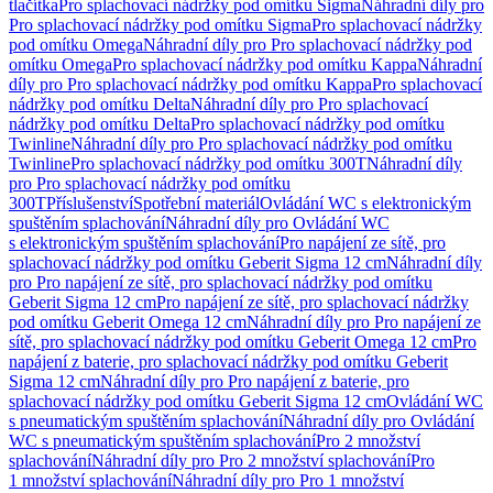
tlačítka
Pro splachovací nádržky pod omítku Sigma
Náhradní díly pro
Pro splachovací nádržky pod omítku Sigma
Pro splachovací nádržky
pod omítku Omega
Náhradní díly pro Pro splachovací nádržky pod
omítku Omega
Pro splachovací nádržky pod omítku Kappa
Náhradní
díly pro Pro splachovací nádržky pod omítku Kappa
Pro splachovací
nádržky pod omítku Delta
Náhradní díly pro Pro splachovací
nádržky pod omítku Delta
Pro splachovací nádržky pod omítku
Twinline
Náhradní díly pro Pro splachovací nádržky pod omítku
Twinline
Pro splachovací nádržky pod omítku 300T
Náhradní díly
pro Pro splachovací nádržky pod omítku
300T
Příslušenství
Spotřební materiál
Ovládání WC s elektronickým
spuštěním splachování
Náhradní díly pro Ovládání WC
s elektronickým spuštěním splachování
Pro napájení ze sítě, pro
splachovací nádržky pod omítku Geberit Sigma 12 cm
Náhradní díly
pro Pro napájení ze sítě, pro splachovací nádržky pod omítku
Geberit Sigma 12 cm
Pro napájení ze sítě, pro splachovací nádržky
pod omítku Geberit Omega 12 cm
Náhradní díly pro Pro napájení ze
sítě, pro splachovací nádržky pod omítku Geberit Omega 12 cm
Pro
napájení z baterie, pro splachovací nádržky pod omítku Geberit
Sigma 12 cm
Náhradní díly pro Pro napájení z baterie, pro
splachovací nádržky pod omítku Geberit Sigma 12 cm
Ovládání WC
s pneumatickým spuštěním splachování
Náhradní díly pro Ovládání
WC s pneumatickým spuštěním splachování
Pro 2 množství
splachování
Náhradní díly pro Pro 2 množství splachování
Pro
1 množství splachování
Náhradní díly pro Pro 1 množství