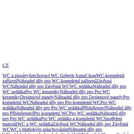
CZ
WC a pisoáry
Sprchovací WC Geberit AquaClean
WC-kompletní
zařízení
Náhradní díly pro WC-kompletní zařízení
Závěsná
WC
Náhradní díly pro Závěsná WC
WC sedátka
Náhradní díly pro
WC sedátka
Pro WC keramiky
Náhradní díly pro Pro WC
keramiky
Designové panely
Náhradní díly pro Designové panely
Pro
kompletní WC
Náhradní díly pro Pro kompletní WC
Pro WC
sedátka
Náhradní díly pro Pro WC sedátka
Příslušenství
Náhradní díly
pro Příslušenství
Pro kompletní WC
Pro WC sedátka
Náhradní díly
pro Pro WC sedátka
Pro WC sedátka a kompletní WC
Spotřební
materiál
WC a WC sedátka
Závěsná WC
Náhradní díly pro Závěsná
WC
WC s hlubokým splachováním
Náhradní díly pro