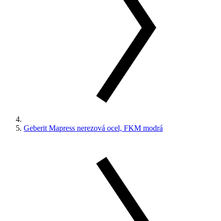
Geberit Mapress nerezová ocel, FKM modrá