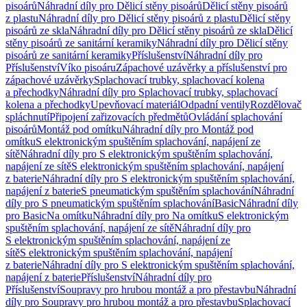
pisoárů
Náhradní díly pro Dělicí stěny pisoárů
Dělicí stěny pisoárů
z plastu
Náhradní díly pro Dělicí stěny pisoárů z plastu
Dělicí stěny
pisoárů ze skla
Náhradní díly pro Dělicí stěny pisoárů ze skla
Dělicí
stěny pisoárů ze sanitární keramiky
Náhradní díly pro Dělicí stěny
pisoárů ze sanitární keramiky
Příslušenství
Náhradní díly pro
Příslušenství
Víko pisoáru
Zápachové uzávěrky a příslušenství pro
zápachové uzávěrky
Splachovací trubky, splachovací kolena
a přechodky
Náhradní díly pro Splachovací trubky, splachovací
kolena a přechodky
Upevňovací materiál
Odpadní ventily
Rozdělovač
spláchnutí
Připojení zařizovacích předmětů
Ovládání splachování
pisoárů
Montáž pod omítku
Náhradní díly pro Montáž pod
omítku
S elektronickým spuštěním splachování, napájení ze
sítě
Náhradní díly pro S elektronickým spuštěním splachování,
napájení ze sítě
S elektronickým spuštěním splachování, napájení
z baterie
Náhradní díly pro S elektronickým spuštěním splachování,
napájení z baterie
S pneumatickým spuštěním splachování
Náhradní
díly pro S pneumatickým spuštěním splachování
Basic
Náhradní díly
pro Basic
Na omítku
Náhradní díly pro Na omítku
S elektronickým
spuštěním splachování, napájení ze sítě
Náhradní díly pro
S elektronickým spuštěním splachování, napájení ze
sítě
S elektronickým spuštěním splachování, napájení
z baterie
Náhradní díly pro S elektronickým spuštěním splachování,
napájení z baterie
Příslušenství
Náhradní díly pro
Příslušenství
Soupravy pro hrubou montáž a pro přestavbu
Náhradní
díly pro Soupravy pro hrubou montáž a pro přestavbu
Splachovací