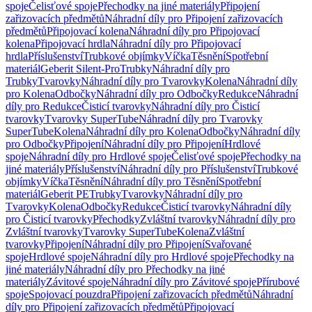
spoje
Čelisťové spoje
Přechodky na jiné materiály
Připojení
zařizovacích předmětů
Náhradní díly pro Připojení zařizovacích
předmětů
Připojovací kolena
Náhradní díly pro Připojovací
kolena
Připojovací hrdla
Náhradní díly pro Připojovací
hrdla
Příslušenství
Trubkové objímky
Víčka
Těsnění
Spotřební
materiál
Geberit Silent-Pro
Trubky
Náhradní díly pro
Trubky
Tvarovky
Náhradní díly pro Tvarovky
Kolena
Náhradní díly
pro Kolena
Odbočky
Náhradní díly pro Odbočky
Redukce
Náhradní
díly pro Redukce
Čisticí tvarovky
Náhradní díly pro Čisticí
tvarovky
Tvarovky SuperTube
Náhradní díly pro Tvarovky
SuperTube
Kolena
Náhradní díly pro Kolena
Odbočky
Náhradní díly
pro Odbočky
Připojení
Náhradní díly pro Připojení
Hrdlové
spoje
Náhradní díly pro Hrdlové spoje
Čelisťové spoje
Přechodky na
jiné materiály
Příslušenství
Náhradní díly pro Příslušenství
Trubkové
objímky
Víčka
Těsnění
Náhradní díly pro Těsnění
Spotřební
materiál
Geberit PE
Trubky
Tvarovky
Náhradní díly pro
Tvarovky
Kolena
Odbočky
Redukce
Čisticí tvarovky
Náhradní díly
pro Čisticí tvarovky
Přechodky
Zvláštní tvarovky
Náhradní díly pro
Zvláštní tvarovky
Tvarovky SuperTube
Kolena
Zvláštní
tvarovky
Připojení
Náhradní díly pro Připojení
Svařované
spoje
Hrdlové spoje
Náhradní díly pro Hrdlové spoje
Přechodky na
jiné materiály
Náhradní díly pro Přechodky na jiné
materiály
Závitové spoje
Náhradní díly pro Závitové spoje
Přírubové
spoje
Spojovací pouzdra
Připojení zařizovacích předmětů
Náhradní
díly pro Připojení zařizovacích předmětů
Připojovací