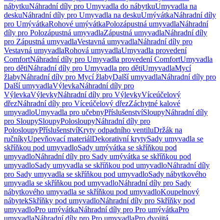
nábytku
Náhradní díly pro Umyvadla do nábytku
Umyvadla na
desku
Náhradní díly pro Umyvadla na desku
Umývátka
Náhradní díly
pro Umývátka
Rohové umývátka
Polozápustná umyvadla
Náhradní
díly pro Polozápustná umyvadla
Zápustná umyvadla
Náhradní díly
pro Zápustná umyvadla
Vestavná umyvadla
Náhradní díly pro
Vestavná umyvadla
Rohová umyvadla
Umyvadla provedení
Comfort
Náhradní díly pro Umyvadla provedení Comfort
Umyvadla
pro děti
Náhradní díly pro Umyvadla pro děti
Umyvadla
Mycí
žlaby
Náhradní díly pro Mycí žlaby
Další umyvadla
Náhradní díly pro
Další umyvadla
Výlevka
Náhradní díly pro
Výlevka
Výlevky
Náhradní díly pro Výlevky
Víceúčelový
dřez
Náhradní díly pro Víceúčelový dřez
Záchytné kalové
umyvadlo
Umyvadla pro učebny
Příslušenství
Sloupy
Náhradní díly
pro Sloupy
Sloupy
Polosloupy
Náhradní díly pro
Polosloupy
Příslušenství
Kryty odpadního ventilu
Držák na
ručníky
Upevňovací materiál
Dekorativní kryty
Sady umyvadla se
skříňkou pod umyvadlo
Sady umývátka se skříňkou pod
umyvadlo
Náhradní díly pro Sady umývátka se skříňkou pod
umyvadlo
Sady umyvadla se skříňkou pod umyvadlo
Náhradní díly
pro Sady umyvadla se skříňkou pod umyvadlo
Sady nábytkového
umyvadla se skříňkou pod umyvadlo
Náhradní díly pro Sady
nábytkového umyvadla se skříňkou pod umyvadlo
Koupelnový
nábytek
Skříňky pod umyvadlo
Náhradní díly pro Skříňky pod
umyvadlo
Pro umývátka
Náhradní díly pro Pro umývátka
Pro
umyvadla
Náhradní díly pro Pro umyvadla
Pro dvojitá