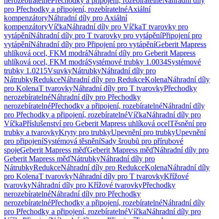
nerozebíratelné
Přechodky a připojení, rozebíratelné
Náhradní díly
pro Přechodky a připojení, rozebíratelné
Axiální
kompenzátory
Náhradní díly pro Axiální
kompenzátory
Víčka
Náhradní díly pro Víčka
T tvarovky pro
vytápění
Náhradní díly pro T tvarovky pro vytápění
Připojení pro
vytápění
Náhradní díly pro Připojení pro vytápění
Geberit Mapress
uhlíková ocel, FKM modrá
Náhradní díly pro Geberit Mapress
uhlíková ocel, FKM modrá
Systémové trubky 1.0034
Systémové
trubky 1.0215
Vsuvky
Nátrubky
Náhradní díly pro
Nátrubky
Redukce
Náhradní díly pro Redukce
Kolena
Náhradní díly
pro Kolena
T tvarovky
Náhradní díly pro T tvarovky
Přechodky
nerozebíratelné
Náhradní díly pro Přechodky
nerozebíratelné
Přechodky a připojení, rozebíratelné
Náhradní díly
pro Přechodky a připojení, rozebíratelné
Víčka
Náhradní díly pro
Víčka
Příslušenství pro Geberit Mapress uhlíková ocel
Těsnění pro
trubky a tvarovky
Kryty pro trubky
Upevnění pro trubky
Upevnění
pro připojení
Systémová těsnění
Sady šroubů pro přírubové
spoje
Geberit Mapress měď
Geberit Mapress měď
Náhradní díly pro
Geberit Mapress měď
Nátrubky
Náhradní díly pro
Nátrubky
Redukce
Náhradní díly pro Redukce
Kolena
Náhradní díly
pro Kolena
T tvarovky
Náhradní díly pro T tvarovky
Křížové
tvarovky
Náhradní díly pro Křížové tvarovky
Přechodky
nerozebíratelné
Náhradní díly pro Přechodky
nerozebíratelné
Přechodky a připojení, rozebíratelné
Náhradní díly
pro Přechodky a připojení, rozebíratelné
Víčka
Náhradní díly pro