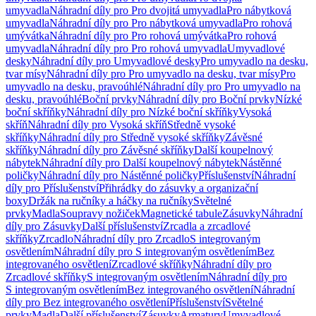
umyvadla
Náhradní díly pro Pro dvojitá umyvadla
Pro nábytková
umyvadla
Náhradní díly pro Pro nábytková umyvadla
Pro rohová
umývátka
Náhradní díly pro Pro rohová umývátka
Pro rohová
umyvadla
Náhradní díly pro Pro rohová umyvadla
Umyvadlové
desky
Náhradní díly pro Umyvadlové desky
Pro umyvadlo na desku,
tvar mísy
Náhradní díly pro Pro umyvadlo na desku, tvar mísy
Pro
umyvadlo na desku, pravoúhlé
Náhradní díly pro Pro umyvadlo na
desku, pravoúhlé
Boční prvky
Náhradní díly pro Boční prvky
Nízké
boční skříňky
Náhradní díly pro Nízké boční skříňky
Vysoká
skříň
Náhradní díly pro Vysoká skříň
Středně vysoké
skříňky
Náhradní díly pro Středně vysoké skříňky
Závěsné
skříňky
Náhradní díly pro Závěsné skříňky
Další koupelnový
nábytek
Náhradní díly pro Další koupelnový nábytek
Nástěnné
poličky
Náhradní díly pro Nástěnné poličky
Příslušenství
Náhradní
díly pro Příslušenství
Přihrádky do zásuvky a organizační
boxy
Držák na ručníky a háčky na ručníky
Světelné
prvky
Madla
Soupravy nožiček
Magnetické tabule
Zásuvky
Náhradní
díly pro Zásuvky
Další příslušenství
Zrcadla a zrcadlové
skříňky
Zrcadlo
Náhradní díly pro Zrcadlo
S integrovaným
osvětlením
Náhradní díly pro S integrovaným osvětlením
Bez
integrovaného osvětlení
Zrcadlové skříňky
Náhradní díly pro
Zrcadlové skříňky
S integrovaným osvětlením
Náhradní díly pro
S integrovaným osvětlením
Bez integrovaného osvětlení
Náhradní
díly pro Bez integrovaného osvětlení
Příslušenství
Světelné
prvky
Madla
Další příslušenství
Zásuvky
Armatury
Umyvadlové