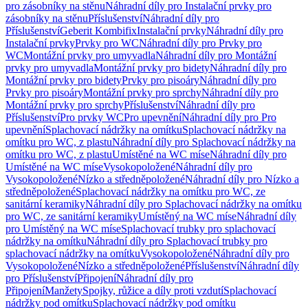
pro zásobníky na stěnu
Náhradní díly pro Instalační prvky pro
zásobníky na stěnu
Příslušenství
Náhradní díly pro
Příslušenství
Geberit Kombifix
Instalační prvky
Náhradní díly pro
Instalační prvky
Prvky pro WC
Náhradní díly pro Prvky pro
WC
Montážní prvky pro umyvadla
Náhradní díly pro Montážní
prvky pro umyvadla
Montážní prvky pro bidety
Náhradní díly pro
Montážní prvky pro bidety
Prvky pro pisoáry
Náhradní díly pro
Prvky pro pisoáry
Montážní prvky pro sprchy
Náhradní díly pro
Montážní prvky pro sprchy
Příslušenství
Náhradní díly pro
Příslušenství
Pro prvky WC
Pro upevnění
Náhradní díly pro Pro
upevnění
Splachovací nádržky na omítku
Splachovací nádržky na
omítku pro WC, z plastu
Náhradní díly pro Splachovací nádržky na
omítku pro WC, z plastu
Umístěné na WC míse
Náhradní díly pro
Umístěné na WC míse
Vysokopoložené
Náhradní díly pro
Vysokopoložené
Nízko a středněpoložené
Náhradní díly pro Nízko a
středněpoložené
Splachovací nádržky na omítku pro WC, ze
sanitární keramiky
Náhradní díly pro Splachovací nádržky na omítku
pro WC, ze sanitární keramiky
Umístěný na WC míse
Náhradní díly
pro Umístěný na WC míse
Splachovací trubky pro splachovací
nádržky na omítku
Náhradní díly pro Splachovací trubky pro
splachovací nádržky na omítku
Vysokopoložené
Náhradní díly pro
Vysokopoložené
Nízko a středněpoložené
Příslušenství
Náhradní díly
pro Příslušenství
Připojení
Náhradní díly pro
Připojení
Manžety
Spojky, růžice a díly proti vzdutí
Splachovací
nádržky pod omítku
Splachovací nádržky pod omítku