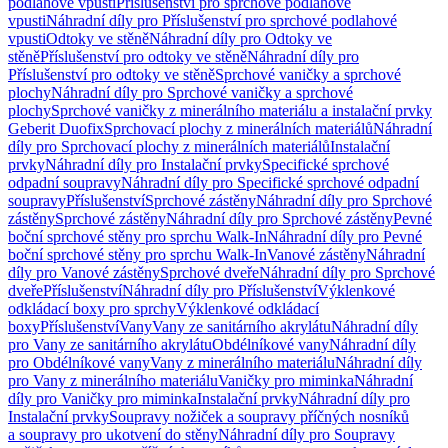
podlahové vpusti
Příslušenství pro sprchové podlahové
vpusti
Náhradní díly pro Příslušenství pro sprchové podlahové
vpusti
Odtoky ve stěně
Náhradní díly pro Odtoky ve
stěně
Příslušenství pro odtoky ve stěně
Náhradní díly pro
Příslušenství pro odtoky ve stěně
Sprchové vaničky a sprchové
plochy
Náhradní díly pro Sprchové vaničky a sprchové
plochy
Sprchové vaničky z minerálního materiálu a instalační prvky
Geberit Duofix
Sprchovací plochy z minerálních materiálů
Náhradní
díly pro Sprchovací plochy z minerálních materiálů
Instalační
prvky
Náhradní díly pro Instalační prvky
Specifické sprchové
odpadní soupravy
Náhradní díly pro Specifické sprchové odpadní
soupravy
Příslušenství
Sprchové zástěny
Náhradní díly pro Sprchové
zástěny
Sprchové zástěny
Náhradní díly pro Sprchové zástěny
Pevné
boční sprchové stěny pro sprchu Walk-In
Náhradní díly pro Pevné
boční sprchové stěny pro sprchu Walk-In
Vanové zástěny
Náhradní
díly pro Vanové zástěny
Sprchové dveře
Náhradní díly pro Sprchové
dveře
Příslušenství
Náhradní díly pro Příslušenství
Výklenkové
odkládací boxy pro sprchy
Výklenkové odkládací
boxy
Příslušenství
Vany
Vany ze sanitárního akrylátu
Náhradní díly
pro Vany ze sanitárního akrylátu
Obdélníkové vany
Náhradní díly
pro Obdélníkové vany
Vany z minerálního materiálu
Náhradní díly
pro Vany z minerálního materiálu
Vaničky pro miminka
Náhradní
díly pro Vaničky pro miminka
Instalační prvky
Náhradní díly pro
Instalační prvky
Soupravy nožiček a soupravy příčných nosníků
a soupravy pro ukotvení do stěny
Náhradní díly pro Soupravy