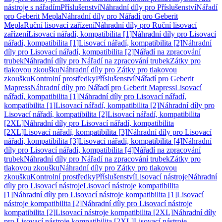
nástroje s nářadím
Příslušenství
Náhradní díly pro Příslušenství
Nářadí
pro Geberit Mepla
Náhradní díly pro Nářadí pro Geberit
Mepla
Ruční lisovací zařízení
Náhradní díly pro Ruční lisovací
zařízení
Lisovací nářadí, kompatibilita [1]
Náhradní díly pro Lisovací
nářadí, kompatibilita [1]
Lisovací nářadí, kompatibilita [2]
Náhradní
díly pro Lisovací nářadí, kompatibilita [2]
Nářadí na zpracování
trubek
Náhradní díly pro Nářadí na zpracování trubek
Zátky pro
tlakovou zkoušku
Náhradní díly pro Zátky pro tlakovou
zkoušku
Kontrolní prostředky
Příslušenství
Nářadí pro Geberit
Mapress
Náhradní díly pro Nářadí pro Geberit Mapress
Lisovací
nářadí, kompatibilita [1]
Náhradní díly pro Lisovací nářadí,
kompatibilita [1]
Lisovací nářadí, kompatibilita [2]
Náhradní díly pro
Lisovací nářadí, kompatibilita [2]
Lisovací nářadí, kompatibilita
[2XL]
Náhradní díly pro Lisovací nářadí, kompatibilita
[2XL]
Lisovací nářadí, kompatibilita [3]
Náhradní díly pro Lisovací
nářadí, kompatibilita [3]
Lisovací nářadí, kompatibilita [4]
Náhradní
díly pro Lisovací nářadí, kompatibilita [4]
Nářadí na zpracování
trubek
Náhradní díly pro Nářadí na zpracování trubek
Zátky pro
tlakovou zkoušku
Náhradní díly pro Zátky pro tlakovou
zkoušku
Kontrolní prostředky
Příslušenství
Lisovací nástroje
Náhradní
díly pro Lisovací nástroje
Lisovací nástroje kompatibilita
[1]
Náhradní díly pro Lisovací nástroje kompatibilita [1]
Lisovací
nástroje kompatibilita [2]
Náhradní díly pro Lisovací nástroje
kompatibilita [2]
Lisovací nástroje kompatibilita [2XL]
Náhradní díly
pro Lisovací nástroje kompatibilita [2XL]
Lisovací nástroje,