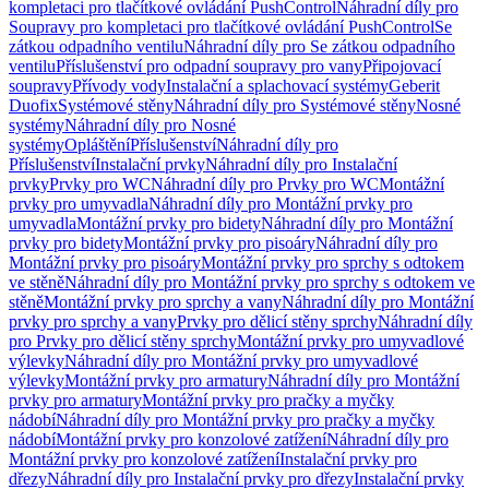
kompletaci pro tlačítkové ovládání PushControl
Náhradní díly pro
Soupravy pro kompletaci pro tlačítkové ovládání PushControl
Se
zátkou odpadního ventilu
Náhradní díly pro Se zátkou odpadního
ventilu
Příslušenství pro odpadní soupravy pro vany
Připojovací
soupravy
Přívody vody
Instalační a splachovací systémy
Geberit
Duofix
Systémové stěny
Náhradní díly pro Systémové stěny
Nosné
systémy
Náhradní díly pro Nosné
systémy
Opláštění
Příslušenství
Náhradní díly pro
Příslušenství
Instalační prvky
Náhradní díly pro Instalační
prvky
Prvky pro WC
Náhradní díly pro Prvky pro WC
Montážní
prvky pro umyvadla
Náhradní díly pro Montážní prvky pro
umyvadla
Montážní prvky pro bidety
Náhradní díly pro Montážní
prvky pro bidety
Montážní prvky pro pisoáry
Náhradní díly pro
Montážní prvky pro pisoáry
Montážní prvky pro sprchy s odtokem
ve stěně
Náhradní díly pro Montážní prvky pro sprchy s odtokem ve
stěně
Montážní prvky pro sprchy a vany
Náhradní díly pro Montážní
prvky pro sprchy a vany
Prvky pro dělicí stěny sprchy
Náhradní díly
pro Prvky pro dělicí stěny sprchy
Montážní prvky pro umyvadlové
výlevky
Náhradní díly pro Montážní prvky pro umyvadlové
výlevky
Montážní prvky pro armatury
Náhradní díly pro Montážní
prvky pro armatury
Montážní prvky pro pračky a myčky
nádobí
Náhradní díly pro Montážní prvky pro pračky a myčky
nádobí
Montážní prvky pro konzolové zatížení
Náhradní díly pro
Montážní prvky pro konzolové zatížení
Instalační prvky pro
dřezy
Náhradní díly pro Instalační prvky pro dřezy
Instalační prvky