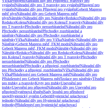
Víčka
Připojení
Náhradní díly pro Připojení
T tvarovky pro
vytápění
Náhradní díly pro T tvarovky pro vytápění
Připojení pro
vytápění
Náhradní díly pro Připojení pro vytápění
Geberit Mapress
měď plyn
Náhradní díly pro Geberit Mapress měď
plyn
Nátrubky
Náhradní díly pro Nátrubky
Redukce
Náhradní díly pro
Redukce
Kolena
Náhradní díly pro Kolena
T tvarovky
Náhradní díly
pro T tvarovky
Přechodky nerozebíratelné
Náhradní díly pro
Přechodky nerozebíratelné
Přechodky rozebíratelné a
nástěnky
Náhradní díly pro Přechodky rozebíratelné a
nástěnky
Víčka
Náhradní díly pro Víčka
Nástěnky
Náhradní díly pro
Nástěnky
Geberit Mapress měď, FKM modrá
Náhradní díly pro
Geberit Mapress měď, FKM modrá
Nátrubky
Náhradní díly pro
Nátrubky
Redukce
Náhradní díly pro Redukce
Kolena
Náhradní díly
pro Kolena
T tvarovky
Náhradní díly pro T tvarovky
Přechodky
nerozebíratelné
Náhradní díly pro Přechodky
nerozebíratelné
Přechodky a připojení, rozebíratelné
Náhradní díly
pro Přechodky a připojení, rozebíratelné
Víčka
Náhradní díly pro
Víčka
Příslušenství pro Geberit Mapress měď
Náhradní díly pro
Příslušenství pro Geberit Mapress měď
Izolace pro nástěnky
Těsnění
pro trubky a tvarovky
Kryty pro trubky
Upevnění pro
trubky
Upevnění pro připojení
Náhradní díly pro Upevnění pro
připojení
Systémová těsnění
Sady šroubů pro přírubové
spoje
Hygienický systém Geberit
Hygienické splachovací
jednotky
Náhradní díly pro Hygienické splachovací
jednotky
Příslušenství pro hygienické splachovací