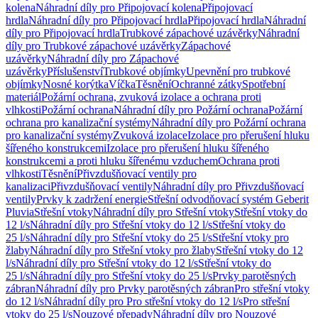
kolena
Náhradní díly pro Připojovací kolena
Připojovací
hrdla
Náhradní díly pro Připojovací hrdla
Připojovací hrdla
Náhradní
díly pro Připojovací hrdla
Trubkové zápachové uzávěrky
Náhradní
díly pro Trubkové zápachové uzávěrky
Zápachové
uzávěrky
Náhradní díly pro Zápachové
uzávěrky
Příslušenství
Trubkové objímky
Upevnění pro trubkové
objímky
Nosné korýtka
Víčka
Těsnění
Ochranné zátky
Spotřební
materiál
Požární ochrana, zvuková izolace a ochrana proti
vlhkosti
Požární ochrana
Náhradní díly pro Požární ochrana
Požární
ochrana pro kanalizační systémy
Náhradní díly pro Požární ochrana
pro kanalizační systémy
Zvuková izolace
Izolace pro přerušení hluku
šířeného konstrukcemi
Izolace pro přerušení hluku šířeného
konstrukcemi a proti hluku šířenému vzduchem
Ochrana proti
vlhkosti
Těsnění
Přivzdušňovací ventily pro
kanalizaci
Přivzdušňovací ventily
Náhradní díly pro Přivzdušňovací
ventily
Prvky k zadržení energie
Střešní odvodňovací systém Geberit
Pluvia
Střešní vtoky
Náhradní díly pro Střešní vtoky
Střešní vtoky do
12 l/s
Náhradní díly pro Střešní vtoky do 12 l/s
Střešní vtoky do
25 l/s
Náhradní díly pro Střešní vtoky do 25 l/s
Střešní vtoky pro
žlaby
Náhradní díly pro Střešní vtoky pro žlaby
Střešní vtoky do 12
l/s
Náhradní díly pro Střešní vtoky do 12 l/s
Střešní vtoky do
25 l/s
Náhradní díly pro Střešní vtoky do 25 l/s
Prvky parotěsných
zábran
Náhradní díly pro Prvky parotěsných zábran
Pro střešní vtoky
do 12 l/s
Náhradní díly pro Pro střešní vtoky do 12 l/s
Pro střešní
vtoky do 25 l/s
Nouzové přepady
Náhradní díly pro Nouzové