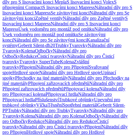
díly pro S lisovacími konci Mepla
S lisovacími konci Volex
S
připojeními Compact
S lisovacími konci Mapress
Náhradní díly pro S
lisovacími konci Mapress
Se závitovými konci
Náhradní díly pro Se
závitovými konci
Zpětné ventily
Náhradní díly pro Zpětné ventily
S
lisovacími konci Mapress
Náhradní díly pro S lisovacími konci
Mapress
Úsek vodoměru pro montáž pod omítku
Náhradní díly pro
Úsek vodoměru pro montáž pod omítku
Se závitovými
konci
Náhradní díly pro Se závitovými konci
Kanalizační
systémy
Geberit Silent-db20
Trubky
Tvarovky
Náhradní díly pro
Tvarovky
Kolena
Odbočky
Náhradní díly pro
Odbočky
Redukce
Čisticí tvarovky
Náhradní díly pro Čisticí
tvarovky
Tvarovky SuperTube
Kolena
Zvláštní
tvarovky
Připojení
Náhradní díly pro Připojení
Svařované
spoje
Hrdlové spoje
Náhradní díly pro Hrdlové spoje
Upínací
spojky
Přechodky na jiné materiály
Náhradní díly pro Přechodky na
jiné materiály
Připojení zařizovacích předmětů
Náhradní díly pro
Připojení zařizovacích předmětů
Připojovací kolena
Náhradní díly
pro Připojovací kolena
Připojovací hrdla
Náhradní díly pro
Připojovací hrdla
Příslušenství
Trubkové objímky
Upevnění pro
trubkové objímky
Víčka
Těsnění
Spotřební materiál
Geberit Silent-
PP
Trubky
Náhradní díly pro Trubky
Tvarovky
Náhradní díly pro
Tvarovky
Kolena
Náhradní díly pro Kolena
Odbočky
Náhradní díly
pro Odbočky
Redukce
Náhradní díly pro Redukce
Čisticí
tvarovky
Náhradní díly pro Čisticí tvarovky
Připojení
Náhradní díly
pro Připojení
Hrdlové spoje
Náhradní díly pro Hrdlové