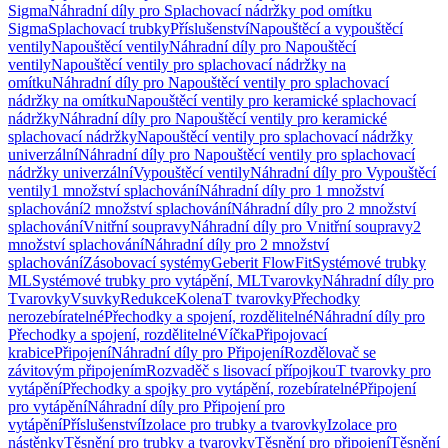
Sigma
Náhradní díly pro Splachovací nádržky pod omítku
Sigma
Splachovací trubky
Příslušenství
Napouštěcí a vypouštěcí
ventily
Napouštěcí ventily
Náhradní díly pro Napouštěcí
ventily
Napouštěcí ventily pro splachovací nádržky na
omítku
Náhradní díly pro Napouštěcí ventily pro splachovací
nádržky na omítku
Napouštěcí ventily pro keramické splachovací
nádržky
Náhradní díly pro Napouštěcí ventily pro keramické
splachovací nádržky
Napouštěcí ventily pro splachovací nádržky
univerzální
Náhradní díly pro Napouštěcí ventily pro splachovací
nádržky univerzální
Vypouštěcí ventily
Náhradní díly pro Vypouštěcí
ventily
1 množství splachování
Náhradní díly pro 1 množství
splachování
2 množství splachování
Náhradní díly pro 2 množství
splachování
Vnitřní soupravy
Náhradní díly pro Vnitřní soupravy
2
množství splachování
Náhradní díly pro 2 množství
splachování
Zásobovací systémy
Geberit FlowFit
Systémové trubky
ML
Systémové trubky pro vytápění, ML
Tvarovky
Náhradní díly pro
Tvarovky
Vsuvky
Redukce
Kolena
T tvarovky
Přechodky
nerozebíratelné
Přechodky a spojení, rozdělitelné
Náhradní díly pro
Přechodky a spojení, rozdělitelné
Víčka
Připojovací
krabice
Připojení
Náhradní díly pro Připojení
Rozdělovač se
závitovým připojením
Rozvaděč s lisovací přípojkou
T tvarovky pro
vytápění
Přechodky a spojky pro vytápění, rozebíratelné
Připojení
pro vytápění
Náhradní díly pro Připojení pro
vytápění
Příslušenství
Izolace pro trubky a tvarovky
Izolace pro
nástěnky
Těsnění pro trubky a tvarovky
Těsnění pro připojení
Těsnění