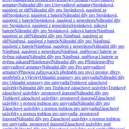
armatury
Náhradní díly pro Umyvadlové armatury
Stojánková,
napájení ze sítě
Náhradní díly pro Stojánková, napájení ze
sítě
Stojánková, napájení z baterie
Náhradní díly pro Stojánková,
napájení z baterie
Stojánková, napájení z generátoru
Náhradní díly
pro Stojánková, napájení z generátoru
Stojánková, páková
baterie
Náhradní díly pro Stojánková, páková baterie
Nástěnná,
napájení ze sítě
Náhradní díly pro Nástěnná, napájení ze
sítě
Nástěnná, napájení z baterie
Náhradní díly pro Nástěnná,
napájení z baterie
Nástěnná, napájení z generátoru
Náhradní díly pro
Nástěnná, napájení z generátoru
Nástěnná, směšovací baterie se
dvěma pákami
Náhradní díly pro Nástěnná, směšovací baterie se
dvěma pákami
Příslušenství
Náhradní díly pro Příslušenství
Pro
umyvadlové armatury
Náhradní díly pro Pro umyvadlové
armatury
Připojení zařizovacích předmětů pro mycí prostor, dřezy,
spotřebiče a výlevky
Odpadní soupravy pro umyvadla
Náhradní díly
pro Odpadní soupravy pro umyvadla
Trubkové zápachové
uzávěrky
Náhradní díly pro Trubkové zápachové uzávěrky
Trubkové
zápachové uzávěrky, prostorově úsporné
Náhradní díly pro
Trubkové zápachové uzávěrky, prostorově úsporné
Zápachové
uzávěrky s nornou trubkou pro umyvadla
Náhradní díly pro
Zápachové uzávěrky s nornou trubkou pro umyvadla
Zápachové
uzávěrky s nornou trubkou pro umyvadla, prostorově
úsporné
Náhradní díly pro Zápachové uzávěrky s nornou trubkou
pro umyvadla, prostorově úsporné
Zápachové uzávěrky pod