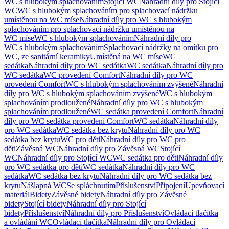
WC s hlubokým splachováním
Stojící WC
Náhradní díly pro Stojící
WC
WC s hlubokým splachováním pro splachovací nádržku
umístěnou na WC míse
Náhradní díly pro WC s hlubokým
splachováním pro splachovací nádržku umístěnou na
WC míse
WC s hlubokým splachováním
Náhradní díly pro
WC s hlubokým splachováním
Splachovací nádržky na omítku pro
WC, ze sanitární keramiky
Umístěná na WC míse
WC
sedátka
Náhradní díly pro WC sedátka
WC sedátka
Náhradní díly pro
WC sedátka
WC provedení Comfort
Náhradní díly pro WC
provedení Comfort
WC s hlubokým splachováním zvýšené
Náhradní
díly pro WC s hlubokým splachováním zvýšené
WC s hlubokým
splachováním prodloužené
Náhradní díly pro WC s hlubokým
splachováním prodloužené
WC sedátka provedení Comfort
Náhradní
díly pro WC sedátka provedení Comfort
WC sedátka
Náhradní díly
pro WC sedátka
WC sedátka bez krytu
Náhradní díly pro WC
sedátka bez krytu
WC pro děti
Náhradní díly pro WC pro
děti
Závěsná WC
Náhradní díly pro Závěsná WC
Stojící
WC
Náhradní díly pro Stojící WC
WC sedátka pro děti
Náhradní díly
pro WC sedátka pro děti
WC sedátka
Náhradní díly pro WC
sedátka
WC sedátka bez krytu
Náhradní díly pro WC sedátka bez
krytu
Nášlapná WC
Se spláchnutím
Příslušenství
Připojení
Upevňovací
materiál
Bidety
Závěsné bidety
Náhradní díly pro Závěsné
bidety
Stojící bidety
Náhradní díly pro Stojící
bidety
Příslušenství
Náhradní díly pro Příslušenství
Ovládací tlačítka
a ovládání WC
Ovládací tlačítka
Náhradní díly pro Ovládací