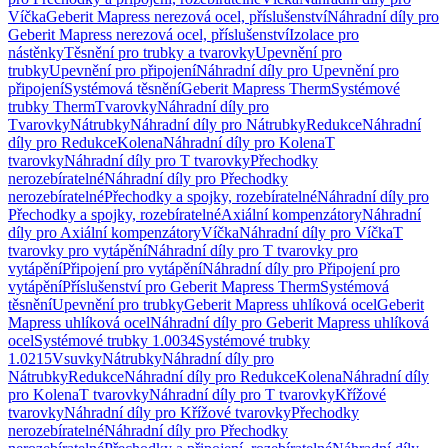
Víčka
Geberit Mapress nerezová ocel, příslušenství
Náhradní díly pro
Geberit Mapress nerezová ocel, příslušenství
Izolace pro
nástěnky
Těsnění pro trubky a tvarovky
Upevnění pro
trubky
Upevnění pro připojení
Náhradní díly pro Upevnění pro
připojení
Systémová těsnění
Geberit Mapress Therm
Systémové
trubky Therm
Tvarovky
Náhradní díly pro
Tvarovky
Nátrubky
Náhradní díly pro Nátrubky
Redukce
Náhradní
díly pro Redukce
Kolena
Náhradní díly pro Kolena
T
tvarovky
Náhradní díly pro T tvarovky
Přechodky
nerozebíratelné
Náhradní díly pro Přechodky
nerozebíratelné
Přechodky a spojky, rozebíratelné
Náhradní díly pro
Přechodky a spojky, rozebíratelné
Axiální kompenzátory
Náhradní
díly pro Axiální kompenzátory
Víčka
Náhradní díly pro Víčka
T
tvarovky pro vytápění
Náhradní díly pro T tvarovky pro
vytápění
Připojení pro vytápění
Náhradní díly pro Připojení pro
vytápění
Příslušenství pro Geberit Mapress Therm
Systémová
těsnění
Upevnění pro trubky
Geberit Mapress uhlíková ocel
Geberit
Mapress uhlíková ocel
Náhradní díly pro Geberit Mapress uhlíková
ocel
Systémové trubky 1.0034
Systémové trubky
1.0215
Vsuvky
Nátrubky
Náhradní díly pro
Nátrubky
Redukce
Náhradní díly pro Redukce
Kolena
Náhradní díly
pro Kolena
T tvarovky
Náhradní díly pro T tvarovky
Křížové
tvarovky
Náhradní díly pro Křížové tvarovky
Přechodky
nerozebíratelné
Náhradní díly pro Přechodky