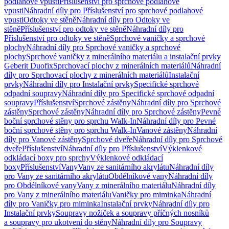
podlahové vpusti
Příslušenství pro sprchové podlahové
vpusti
Náhradní díly pro Příslušenství pro sprchové podlahové
vpusti
Odtoky ve stěně
Náhradní díly pro Odtoky ve
stěně
Příslušenství pro odtoky ve stěně
Náhradní díly pro
Příslušenství pro odtoky ve stěně
Sprchové vaničky a sprchové
plochy
Náhradní díly pro Sprchové vaničky a sprchové
plochy
Sprchové vaničky z minerálního materiálu a instalační prvky
Geberit Duofix
Sprchovací plochy z minerálních materiálů
Náhradní
díly pro Sprchovací plochy z minerálních materiálů
Instalační
prvky
Náhradní díly pro Instalační prvky
Specifické sprchové
odpadní soupravy
Náhradní díly pro Specifické sprchové odpadní
soupravy
Příslušenství
Sprchové zástěny
Náhradní díly pro Sprchové
zástěny
Sprchové zástěny
Náhradní díly pro Sprchové zástěny
Pevné
boční sprchové stěny pro sprchu Walk-In
Náhradní díly pro Pevné
boční sprchové stěny pro sprchu Walk-In
Vanové zástěny
Náhradní
díly pro Vanové zástěny
Sprchové dveře
Náhradní díly pro Sprchové
dveře
Příslušenství
Náhradní díly pro Příslušenství
Výklenkové
odkládací boxy pro sprchy
Výklenkové odkládací
boxy
Příslušenství
Vany
Vany ze sanitárního akrylátu
Náhradní díly
pro Vany ze sanitárního akrylátu
Obdélníkové vany
Náhradní díly
pro Obdélníkové vany
Vany z minerálního materiálu
Náhradní díly
pro Vany z minerálního materiálu
Vaničky pro miminka
Náhradní
díly pro Vaničky pro miminka
Instalační prvky
Náhradní díly pro
Instalační prvky
Soupravy nožiček a soupravy příčných nosníků
a soupravy pro ukotvení do stěny
Náhradní díly pro Soupravy