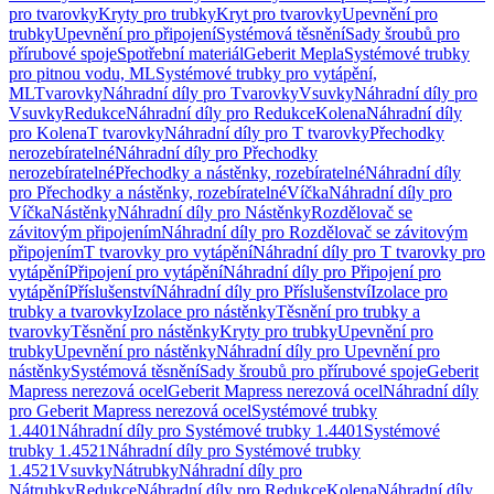
pro tvarovky
Kryty pro trubky
Kryt pro tvarovky
Upevnění pro
trubky
Upevnění pro připojení
Systémová těsnění
Sady šroubů pro
přírubové spoje
Spotřební materiál
Geberit Mepla
Systémové trubky
pro pitnou vodu, ML
Systémové trubky pro vytápění,
ML
Tvarovky
Náhradní díly pro Tvarovky
Vsuvky
Náhradní díly pro
Vsuvky
Redukce
Náhradní díly pro Redukce
Kolena
Náhradní díly
pro Kolena
T tvarovky
Náhradní díly pro T tvarovky
Přechodky
nerozebíratelné
Náhradní díly pro Přechodky
nerozebíratelné
Přechodky a nástěnky, rozebíratelné
Náhradní díly
pro Přechodky a nástěnky, rozebíratelné
Víčka
Náhradní díly pro
Víčka
Nástěnky
Náhradní díly pro Nástěnky
Rozdělovač se
závitovým připojením
Náhradní díly pro Rozdělovač se závitovým
připojením
T tvarovky pro vytápění
Náhradní díly pro T tvarovky pro
vytápění
Připojení pro vytápění
Náhradní díly pro Připojení pro
vytápění
Příslušenství
Náhradní díly pro Příslušenství
Izolace pro
trubky a tvarovky
Izolace pro nástěnky
Těsnění pro trubky a
tvarovky
Těsnění pro nástěnky
Kryty pro trubky
Upevnění pro
trubky
Upevnění pro nástěnky
Náhradní díly pro Upevnění pro
nástěnky
Systémová těsnění
Sady šroubů pro přírubové spoje
Geberit
Mapress nerezová ocel
Geberit Mapress nerezová ocel
Náhradní díly
pro Geberit Mapress nerezová ocel
Systémové trubky
1.4401
Náhradní díly pro Systémové trubky 1.4401
Systémové
trubky 1.4521
Náhradní díly pro Systémové trubky
1.4521
Vsuvky
Nátrubky
Náhradní díly pro
Nátrubky
Redukce
Náhradní díly pro Redukce
Kolena
Náhradní díly