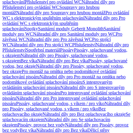
splachování
Příslušenství pro ovládání WC
Náhradní díly pro
Příslušenství pro ovládání WC
Soupravy pro hrubou
montáž
Náhradní díly pro Soupravy pro hrubou montáž
Pro ovládání
WC s elektronickým spuštěním splachování
Náhradní díly pro Pro
ovládání WC s elektronickým spuštěním
splachování
Spojky
Sanitární moduly Geberit Monolith
Sanitární
moduly pro WC
Náhradní díly pro Sanitární moduly pro WC
Pro
závěsná WC
Náhradní díly pro Pro závěsná WC
Pro stojící
WC
Náhradní díly pro Pro stojící WC
Příslušenství
Náhradní díly pro
Příslušenství
Spotřební materiál
Pisoáry
Pisoáry, splachované vodou,
s okrajem
Náhradní díly pro Pisoáry, splachované vodou,
s okrajem
Bez víka
Náhradní díly pro Bez víka
Pisoáry, splachované
vodou, bez okraje
Náhradní díly pro Pisoáry, splachované vodou,
bez okraje
Pro montáž na omítku nebo podomítkové ovládání
splachování pisoáru
Náhradní díly pro Pro montáž na omítku nebo
podomítkové ovládání splachování pisoáru
S integrovaným
ovládáním splachování pisoáru
Náhradní díly pro S integrovaným
ovládáním splachování pisoáru
Pro integrované ovládání splachování
pisoáru
Náhradní díly pro Pro integrované ovládání splachování
pisoáru
Pisoáry, splachované vodou, s víkem / pro víko
Náhradní díly
pro Pisoáry, splachované vodou, s víkem / pro víko
Bez
oplachovacího okraje
Náhradní díly pro Bez oplachovacího okraje
Se
splachovacím okrajem
Náhradní díly pro Se splachovacím
okrajem
Pisoáry, provoz bez vody
Náhradní díly pro Pisoáry, provoz
bez vody
Bez víka
Náhradní díly pro Bez víka
Dělicí stěny