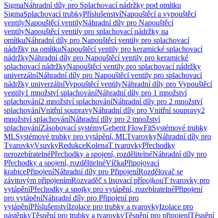
Sigma
Náhradní díly pro Splachovací nádržky pod omítku
Sigma
Splachovací trubky
Příslušenství
Napouštěcí a vypouštěcí
ventily
Napouštěcí ventily
Náhradní díly pro Napouštěcí
ventily
Napouštěcí ventily pro splachovací nádržky na
omítku
Náhradní díly pro Napouštěcí ventily pro splachovací
nádržky na omítku
Napouštěcí ventily pro keramické splachovací
nádržky
Náhradní díly pro Napouštěcí ventily pro keramické
splachovací nádržky
Napouštěcí ventily pro splachovací nádržky
univerzální
Náhradní díly pro Napouštěcí ventily pro splachovací
nádržky univerzální
Vypouštěcí ventily
Náhradní díly pro Vypouštěcí
ventily
1 množství splachování
Náhradní díly pro 1 množství
splachování
2 množství splachování
Náhradní díly pro 2 množství
splachování
Vnitřní soupravy
Náhradní díly pro Vnitřní soupravy
2
množství splachování
Náhradní díly pro 2 množství
splachování
Zásobovací systémy
Geberit FlowFit
Systémové trubky
ML
Systémové trubky pro vytápění, ML
Tvarovky
Náhradní díly pro
Tvarovky
Vsuvky
Redukce
Kolena
T tvarovky
Přechodky
nerozebíratelné
Přechodky a spojení, rozdělitelné
Náhradní díly pro
Přechodky a spojení, rozdělitelné
Víčka
Připojovací
krabice
Připojení
Náhradní díly pro Připojení
Rozdělovač se
závitovým připojením
Rozvaděč s lisovací přípojkou
T tvarovky pro
vytápění
Přechodky a spojky pro vytápění, rozebíratelné
Připojení
pro vytápění
Náhradní díly pro Připojení pro
vytápění
Příslušenství
Izolace pro trubky a tvarovky
Izolace pro
nástěnky
Těsnění pro trubky a tvarovky
Těsnění pro připojení
Těsnění