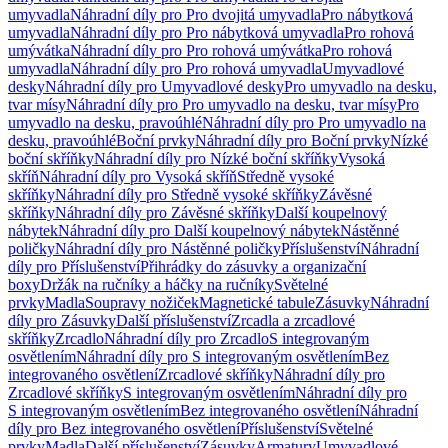
umyvadla
Náhradní díly pro Pro dvojitá umyvadla
Pro nábytková
umyvadla
Náhradní díly pro Pro nábytková umyvadla
Pro rohová
umývátka
Náhradní díly pro Pro rohová umývátka
Pro rohová
umyvadla
Náhradní díly pro Pro rohová umyvadla
Umyvadlové
desky
Náhradní díly pro Umyvadlové desky
Pro umyvadlo na desku,
tvar mísy
Náhradní díly pro Pro umyvadlo na desku, tvar mísy
Pro
umyvadlo na desku, pravoúhlé
Náhradní díly pro Pro umyvadlo na
desku, pravoúhlé
Boční prvky
Náhradní díly pro Boční prvky
Nízké
boční skříňky
Náhradní díly pro Nízké boční skříňky
Vysoká
skříň
Náhradní díly pro Vysoká skříň
Středně vysoké
skříňky
Náhradní díly pro Středně vysoké skříňky
Závěsné
skříňky
Náhradní díly pro Závěsné skříňky
Další koupelnový
nábytek
Náhradní díly pro Další koupelnový nábytek
Nástěnné
poličky
Náhradní díly pro Nástěnné poličky
Příslušenství
Náhradní
díly pro Příslušenství
Přihrádky do zásuvky a organizační
boxy
Držák na ručníky a háčky na ručníky
Světelné
prvky
Madla
Soupravy nožiček
Magnetické tabule
Zásuvky
Náhradní
díly pro Zásuvky
Další příslušenství
Zrcadla a zrcadlové
skříňky
Zrcadlo
Náhradní díly pro Zrcadlo
S integrovaným
osvětlením
Náhradní díly pro S integrovaným osvětlením
Bez
integrovaného osvětlení
Zrcadlové skříňky
Náhradní díly pro
Zrcadlové skříňky
S integrovaným osvětlením
Náhradní díly pro
S integrovaným osvětlením
Bez integrovaného osvětlení
Náhradní
díly pro Bez integrovaného osvětlení
Příslušenství
Světelné
prvky
Madla
Další příslušenství
Zásuvky
Armatury
Umyvadlové