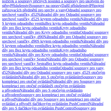
nožiček a soupravy příčných nosníků a soupravy pro ukotvení do
stěny
Příslušenství
Soupravy na opravy
Další příslušenství
Připojení
zařizovacích předmětů pro sprchy a vany
Odpadní soupravy pro
sprchové vaničky, d52
Náhradní díly pro Odpadní soupravy pro
sprchové vaničky, d52
S krytem odpadního ventilu
Náhradní díly pro
S krytem odpadního ventilu
Bez krytu odpadního ventilu
Náhradní
díly pro Bez krytu odpadního ventilu
Kryty odpadního
ventilu
Náhradní díly pro Kryty odpadního ventilu
Odpadní soupravy
pro sprchové vaničky, d90
Náhradní díly pro Odpadní soupravy pro
sprchové vaničky, d90
S krytem odpadního ventilu
Náhradní díly pro
S krytem odpadního ventilu
Bez krytu odpadního ventilu
Náhradní
díly pro Bez krytu odpadního ventilu
Kryty odpadního
ventilu
Náhradní díly pro Kryty odpadního ventilu
Odpadní soupravy
pro sprchové vaničky Sestra
Náhradní díly pro Odpadní soupravy
pro sprchové vaničky Sestra
Bez krytu odpadního ventilu
Náhradní
díly pro Bez krytu odpadního ventilu
Odpadní soupravy pro vany,
d52
Náhradní díly pro Odpadní soupravy pro vany, d52
S otočným
ovládáním
Náhradní díly pro S otočným ovládáním
Soupravy pro
kompletaci pro otočné ovládání
Náhradní díly pro Soupravy pro
kompletaci pro otočné ovládání
S otočným ovládáním
a přívodem
Náhradní díly pro S otočným ovládáním
a přívodem
Soupravy pro kompletaci pro otočné ovládání
a přívod
Náhradní díly pro Soupravy pro kompletaci pro otočné
ovládání a přívod
S tlačítkovým ovládáním PushControl
Náhradní
díly pro S tlačítkovým ovládáním PushControl
Soupravy pro