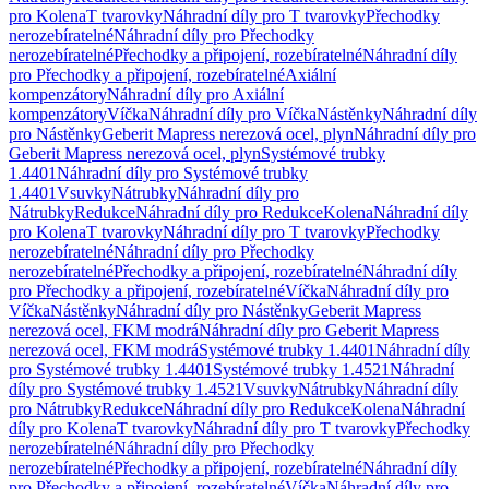
pro Kolena
T tvarovky
Náhradní díly pro T tvarovky
Přechodky
nerozebíratelné
Náhradní díly pro Přechodky
nerozebíratelné
Přechodky a připojení, rozebíratelné
Náhradní díly
pro Přechodky a připojení, rozebíratelné
Axiální
kompenzátory
Náhradní díly pro Axiální
kompenzátory
Víčka
Náhradní díly pro Víčka
Nástěnky
Náhradní díly
pro Nástěnky
Geberit Mapress nerezová ocel, plyn
Náhradní díly pro
Geberit Mapress nerezová ocel, plyn
Systémové trubky
1.4401
Náhradní díly pro Systémové trubky
1.4401
Vsuvky
Nátrubky
Náhradní díly pro
Nátrubky
Redukce
Náhradní díly pro Redukce
Kolena
Náhradní díly
pro Kolena
T tvarovky
Náhradní díly pro T tvarovky
Přechodky
nerozebíratelné
Náhradní díly pro Přechodky
nerozebíratelné
Přechodky a připojení, rozebíratelné
Náhradní díly
pro Přechodky a připojení, rozebíratelné
Víčka
Náhradní díly pro
Víčka
Nástěnky
Náhradní díly pro Nástěnky
Geberit Mapress
nerezová ocel, FKM modrá
Náhradní díly pro Geberit Mapress
nerezová ocel, FKM modrá
Systémové trubky 1.4401
Náhradní díly
pro Systémové trubky 1.4401
Systémové trubky 1.4521
Náhradní
díly pro Systémové trubky 1.4521
Vsuvky
Nátrubky
Náhradní díly
pro Nátrubky
Redukce
Náhradní díly pro Redukce
Kolena
Náhradní
díly pro Kolena
T tvarovky
Náhradní díly pro T tvarovky
Přechodky
nerozebíratelné
Náhradní díly pro Přechodky
nerozebíratelné
Přechodky a připojení, rozebíratelné
Náhradní díly
pro Přechodky a připojení, rozebíratelné
Víčka
Náhradní díly pro