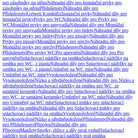
pro zásobníky na stěnu
Náhradní díly pro Instalační prvky pro
zásobníky na stěnu
Příslušenství
Náhradní díly pro
Příslušenství
Geberit Kombifix
Instalační prvky
Náhradní díly pro
Instalační prvky
Prvky pro WC
Náhradní díly pro Prvky pro
WC
Montážní prvky pro umyvadla
Náhradní díly pro Montážní
prvky pro umyvadla
Montážní prvky pro bidety
Náhradní díly pro
Montážní prvky pro bidety
Prvky pro pisoáry
Náhradní díly pro
Prvky pro pisoáry
Montážní prvky pro sprchy
Náhradní díly pro
Montážní prvky pro sprchy
Příslušenství
Náhradní díly pro
Příslušenství
Pro prvky WC
Pro upevnění
Náhradní díly pro Pro
upevnění
Splachovací nádržky na omítku
Splachovací nádržky na
omítku pro WC, z plastu
Náhradní díly pro Splachovací nádržky na
omítku pro WC, z plastu
Umístěné na WC míse
Náhradní díly pro
Umístěné na WC míse
Vysokopoložené
Náhradní díly pro
Vysokopoložené
Nízko a středněpoložené
Náhradní díly pro Nízko a
středněpoložené
Splachovací nádržky na omítku pro WC, ze
sanitární keramiky
Náhradní díly pro Splachovací nádržky na omítku
pro WC, ze sanitární keramiky
Umístěný na WC míse
Náhradní díly
pro Umístěný na WC míse
Splachovací trubky pro splachovací
nádržky na omítku
Náhradní díly pro Splachovací trubky pro
splachovací nádržky na omítku
Vysokopoložené
Náhradní díly pro
Vysokopoložené
Nízko a středněpoložené
Příslušenství
Náhradní díly
pro Příslušenství
Připojení
Náhradní díly pro
Připojení
Manžety
Spojky, růžice a díly proti vzdutí
Splachovací
nádržky pod omítku
Splachovací nádržky pod omítku