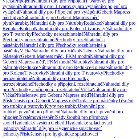
Víčka
Připojení
Náhradní díly pro Připojení
T tvarovky pro
vytápění
Náhradní díly pro T tvarovky pro vytápění
Připojení pro
vytápění
Náhradní díly pro Připojení pro vytápění
Geberit Mapress
měď plyn
Náhradní díly pro Geberit Mapress měď
plyn
Nátrubky
Náhradní díly pro Nátrubky
Redukce
Náhradní díly pro
Redukce
Kolena
Náhradní díly pro Kolena
T tvarovky
Náhradní díly
pro T tvarovky
Přechodky nerozebíratelné
Náhradní díly pro
Přechodky nerozebíratelné
Přechodky rozebíratelné a
nástěnky
Náhradní díly pro Přechodky rozebíratelné a
nástěnky
Víčka
Náhradní díly pro Víčka
Nástěnky
Náhradní díly pro
Nástěnky
Geberit Mapress měď, FKM modrá
Náhradní díly pro
Geberit Mapress měď, FKM modrá
Nátrubky
Náhradní díly pro
Nátrubky
Redukce
Náhradní díly pro Redukce
Kolena
Náhradní díly
pro Kolena
T tvarovky
Náhradní díly pro T tvarovky
Přechodky
nerozebíratelné
Náhradní díly pro Přechodky
nerozebíratelné
Přechodky a připojení, rozebíratelné
Náhradní díly
pro Přechodky a připojení, rozebíratelné
Víčka
Náhradní díly pro
Víčka
Příslušenství pro Geberit Mapress měď
Náhradní díly pro
Příslušenství pro Geberit Mapress měď
Izolace pro nástěnky
Těsnění
pro trubky a tvarovky
Kryty pro trubky
Upevnění pro
trubky
Upevnění pro připojení
Náhradní díly pro Upevnění pro
připojení
Systémová těsnění
Sady šroubů pro přírubové
spoje
Hygienický systém Geberit
Hygienické splachovací
jednotky
Náhradní díly pro Hygienické splachovací
jednotky
Příslušenství pro hygienické splachovací