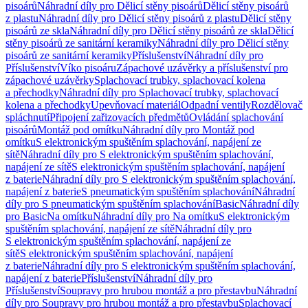
pisoárů
Náhradní díly pro Dělicí stěny pisoárů
Dělicí stěny pisoárů
z plastu
Náhradní díly pro Dělicí stěny pisoárů z plastu
Dělicí stěny
pisoárů ze skla
Náhradní díly pro Dělicí stěny pisoárů ze skla
Dělicí
stěny pisoárů ze sanitární keramiky
Náhradní díly pro Dělicí stěny
pisoárů ze sanitární keramiky
Příslušenství
Náhradní díly pro
Příslušenství
Víko pisoáru
Zápachové uzávěrky a příslušenství pro
zápachové uzávěrky
Splachovací trubky, splachovací kolena
a přechodky
Náhradní díly pro Splachovací trubky, splachovací
kolena a přechodky
Upevňovací materiál
Odpadní ventily
Rozdělovač
spláchnutí
Připojení zařizovacích předmětů
Ovládání splachování
pisoárů
Montáž pod omítku
Náhradní díly pro Montáž pod
omítku
S elektronickým spuštěním splachování, napájení ze
sítě
Náhradní díly pro S elektronickým spuštěním splachování,
napájení ze sítě
S elektronickým spuštěním splachování, napájení
z baterie
Náhradní díly pro S elektronickým spuštěním splachování,
napájení z baterie
S pneumatickým spuštěním splachování
Náhradní
díly pro S pneumatickým spuštěním splachování
Basic
Náhradní díly
pro Basic
Na omítku
Náhradní díly pro Na omítku
S elektronickým
spuštěním splachování, napájení ze sítě
Náhradní díly pro
S elektronickým spuštěním splachování, napájení ze
sítě
S elektronickým spuštěním splachování, napájení
z baterie
Náhradní díly pro S elektronickým spuštěním splachování,
napájení z baterie
Příslušenství
Náhradní díly pro
Příslušenství
Soupravy pro hrubou montáž a pro přestavbu
Náhradní
díly pro Soupravy pro hrubou montáž a pro přestavbu
Splachovací