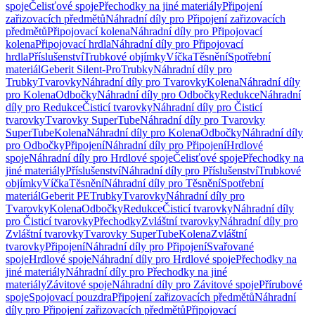
spoje
Čelisťové spoje
Přechodky na jiné materiály
Připojení
zařizovacích předmětů
Náhradní díly pro Připojení zařizovacích
předmětů
Připojovací kolena
Náhradní díly pro Připojovací
kolena
Připojovací hrdla
Náhradní díly pro Připojovací
hrdla
Příslušenství
Trubkové objímky
Víčka
Těsnění
Spotřební
materiál
Geberit Silent-Pro
Trubky
Náhradní díly pro
Trubky
Tvarovky
Náhradní díly pro Tvarovky
Kolena
Náhradní díly
pro Kolena
Odbočky
Náhradní díly pro Odbočky
Redukce
Náhradní
díly pro Redukce
Čisticí tvarovky
Náhradní díly pro Čisticí
tvarovky
Tvarovky SuperTube
Náhradní díly pro Tvarovky
SuperTube
Kolena
Náhradní díly pro Kolena
Odbočky
Náhradní díly
pro Odbočky
Připojení
Náhradní díly pro Připojení
Hrdlové
spoje
Náhradní díly pro Hrdlové spoje
Čelisťové spoje
Přechodky na
jiné materiály
Příslušenství
Náhradní díly pro Příslušenství
Trubkové
objímky
Víčka
Těsnění
Náhradní díly pro Těsnění
Spotřební
materiál
Geberit PE
Trubky
Tvarovky
Náhradní díly pro
Tvarovky
Kolena
Odbočky
Redukce
Čisticí tvarovky
Náhradní díly
pro Čisticí tvarovky
Přechodky
Zvláštní tvarovky
Náhradní díly pro
Zvláštní tvarovky
Tvarovky SuperTube
Kolena
Zvláštní
tvarovky
Připojení
Náhradní díly pro Připojení
Svařované
spoje
Hrdlové spoje
Náhradní díly pro Hrdlové spoje
Přechodky na
jiné materiály
Náhradní díly pro Přechodky na jiné
materiály
Závitové spoje
Náhradní díly pro Závitové spoje
Přírubové
spoje
Spojovací pouzdra
Připojení zařizovacích předmětů
Náhradní
díly pro Připojení zařizovacích předmětů
Připojovací