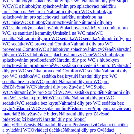
WC s hlubokým splachováním
Stojící WC
Náhradní díly pro Stojící
WC
WC s hlubokým splachováním pro splachovací nádržku
umístěnou na WC míse
Náhradní díly pro WC s hlubokým
splachováním pro splachovací nádržku umístěnou na
WC míse
WC s hlubokým splachováním
Náhradní díly pro
WC s hlubokým splachováním
Splachovací nádržky na omítku pro
WC, ze sanitární keramiky
Umístěná na WC míse
WC
sedátka
Náhradní díly pro WC sedátka
WC sedátka
Náhradní díly pro
WC sedátka
WC provedení Comfort
Náhradní díly pro WC
provedení Comfort
WC s hlubokým splachováním zvýšené
Náhradní
díly pro WC s hlubokým splachováním zvýšené
WC s hlubokým
splachováním prodloužené
Náhradní díly pro WC s hlubokým
splachováním prodloužené
WC sedátka provedení Comfort
Náhradní
díly pro WC sedátka provedení Comfort
WC sedátka
Náhradní díly
pro WC sedátka
WC sedátka bez krytu
Náhradní díly pro WC
sedátka bez krytu
WC pro děti
Náhradní díly pro WC pro
děti
Závěsná WC
Náhradní díly pro Závěsná WC
Stojící
WC
Náhradní díly pro Stojící WC
WC sedátka pro děti
Náhradní díly
pro WC sedátka pro děti
WC sedátka
Náhradní díly pro WC
sedátka
WC sedátka bez krytu
Náhradní díly pro WC sedátka bez
krytu
Nášlapná WC
Se spláchnutím
Příslušenství
Připojení
Upevňovací
materiál
Bidety
Závěsné bidety
Náhradní díly pro Závěsné
bidety
Stojící bidety
Náhradní díly pro Stojící
bidety
Příslušenství
Náhradní díly pro Příslušenství
Ovládací tlačítka
a ovládání WC
Ovládací tlačítka
Náhradní díly pro Ovládací