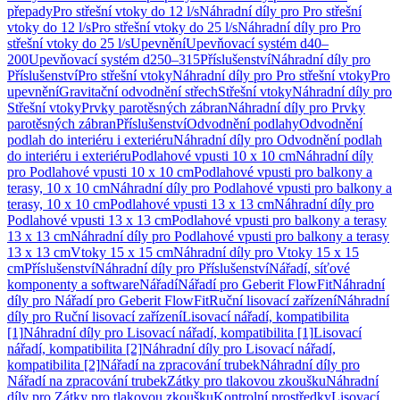
přepady
Pro střešní vtoky do 12 l/s
Náhradní díly pro Pro střešní
vtoky do 12 l/s
Pro střešní vtoky do 25 l/s
Náhradní díly pro Pro
střešní vtoky do 25 l/s
Upevnění
Upevňovací systém d40–
200
Upevňovací systém d250–315
Příslušenství
Náhradní díly pro
Příslušenství
Pro střešní vtoky
Náhradní díly pro Pro střešní vtoky
Pro
upevnění
Gravitační odvodnění střech
Střešní vtoky
Náhradní díly pro
Střešní vtoky
Prvky parotěsných zábran
Náhradní díly pro Prvky
parotěsných zábran
Příslušenství
Odvodnění podlahy
Odvodnění
podlah do interiéru i exteriéru
Náhradní díly pro Odvodnění podlah
do interiéru i exteriéru
Podlahové vpusti 10 x 10 cm
Náhradní díly
pro Podlahové vpusti 10 x 10 cm
Podlahové vpusti pro balkony a
terasy, 10 x 10 cm
Náhradní díly pro Podlahové vpusti pro balkony a
terasy, 10 x 10 cm
Podlahové vpusti 13 x 13 cm
Náhradní díly pro
Podlahové vpusti 13 x 13 cm
Podlahové vpusti pro balkony a terasy
13 x 13 cm
Náhradní díly pro Podlahové vpusti pro balkony a terasy
13 x 13 cm
Vtoky 15 x 15 cm
Náhradní díly pro Vtoky 15 x 15
cm
Příslušenství
Náhradní díly pro Příslušenství
Nářadí, síťové
komponenty a software
Nářadí
Nářadí pro Geberit FlowFit
Náhradní
díly pro Nářadí pro Geberit FlowFit
Ruční lisovací zařízení
Náhradní
díly pro Ruční lisovací zařízení
Lisovací nářadí, kompatibilita
[1]
Náhradní díly pro Lisovací nářadí, kompatibilita [1]
Lisovací
nářadí, kompatibilita [2]
Náhradní díly pro Lisovací nářadí,
kompatibilita [2]
Nářadí na zpracování trubek
Náhradní díly pro
Nářadí na zpracování trubek
Zátky pro tlakovou zkoušku
Náhradní
díly pro Zátky pro tlakovou zkoušku
Kontrolní prostředky
Lisovací