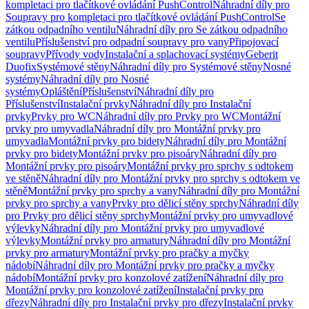
kompletaci pro tlačítkové ovládání PushControl
Náhradní díly pro
Soupravy pro kompletaci pro tlačítkové ovládání PushControl
Se
zátkou odpadního ventilu
Náhradní díly pro Se zátkou odpadního
ventilu
Příslušenství pro odpadní soupravy pro vany
Připojovací
soupravy
Přívody vody
Instalační a splachovací systémy
Geberit
Duofix
Systémové stěny
Náhradní díly pro Systémové stěny
Nosné
systémy
Náhradní díly pro Nosné
systémy
Opláštění
Příslušenství
Náhradní díly pro
Příslušenství
Instalační prvky
Náhradní díly pro Instalační
prvky
Prvky pro WC
Náhradní díly pro Prvky pro WC
Montážní
prvky pro umyvadla
Náhradní díly pro Montážní prvky pro
umyvadla
Montážní prvky pro bidety
Náhradní díly pro Montážní
prvky pro bidety
Montážní prvky pro pisoáry
Náhradní díly pro
Montážní prvky pro pisoáry
Montážní prvky pro sprchy s odtokem
ve stěně
Náhradní díly pro Montážní prvky pro sprchy s odtokem ve
stěně
Montážní prvky pro sprchy a vany
Náhradní díly pro Montážní
prvky pro sprchy a vany
Prvky pro dělicí stěny sprchy
Náhradní díly
pro Prvky pro dělicí stěny sprchy
Montážní prvky pro umyvadlové
výlevky
Náhradní díly pro Montážní prvky pro umyvadlové
výlevky
Montážní prvky pro armatury
Náhradní díly pro Montážní
prvky pro armatury
Montážní prvky pro pračky a myčky
nádobí
Náhradní díly pro Montážní prvky pro pračky a myčky
nádobí
Montážní prvky pro konzolové zatížení
Náhradní díly pro
Montážní prvky pro konzolové zatížení
Instalační prvky pro
dřezy
Náhradní díly pro Instalační prvky pro dřezy
Instalační prvky