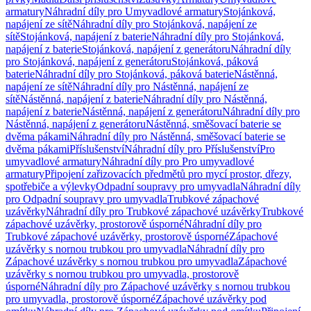
armatury
Náhradní díly pro Umyvadlové armatury
Stojánková,
napájení ze sítě
Náhradní díly pro Stojánková, napájení ze
sítě
Stojánková, napájení z baterie
Náhradní díly pro Stojánková,
napájení z baterie
Stojánková, napájení z generátoru
Náhradní díly
pro Stojánková, napájení z generátoru
Stojánková, páková
baterie
Náhradní díly pro Stojánková, páková baterie
Nástěnná,
napájení ze sítě
Náhradní díly pro Nástěnná, napájení ze
sítě
Nástěnná, napájení z baterie
Náhradní díly pro Nástěnná,
napájení z baterie
Nástěnná, napájení z generátoru
Náhradní díly pro
Nástěnná, napájení z generátoru
Nástěnná, směšovací baterie se
dvěma pákami
Náhradní díly pro Nástěnná, směšovací baterie se
dvěma pákami
Příslušenství
Náhradní díly pro Příslušenství
Pro
umyvadlové armatury
Náhradní díly pro Pro umyvadlové
armatury
Připojení zařizovacích předmětů pro mycí prostor, dřezy,
spotřebiče a výlevky
Odpadní soupravy pro umyvadla
Náhradní díly
pro Odpadní soupravy pro umyvadla
Trubkové zápachové
uzávěrky
Náhradní díly pro Trubkové zápachové uzávěrky
Trubkové
zápachové uzávěrky, prostorově úsporné
Náhradní díly pro
Trubkové zápachové uzávěrky, prostorově úsporné
Zápachové
uzávěrky s nornou trubkou pro umyvadla
Náhradní díly pro
Zápachové uzávěrky s nornou trubkou pro umyvadla
Zápachové
uzávěrky s nornou trubkou pro umyvadla, prostorově
úsporné
Náhradní díly pro Zápachové uzávěrky s nornou trubkou
pro umyvadla, prostorově úsporné
Zápachové uzávěrky pod