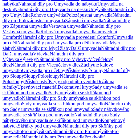
nábytku
Náhradní díly pro Umyvadla do nábytku
Umyvadla na
desku
Náhradní díly pro Umyvadla na desku
Umývátka
Náhradní díly
pro Umývátka
Rohové umývátka
Polozápustná umyvadla
Náhradní
díly pro Polozápustná umyvadla
Zápustná umyvadla
Náhradní díly
pro Zápustná umyvadla
Vestavná umyvadla
Náhradní díly pro
Vestavná umyvadla
Rohová umyvadla
Umyvadla provedení
Comfort
Náhradní díly pro Umyvadla provedení Comfort
Umyvadla
pro děti
Náhradní díly pro Umyvadla pro děti
Umyvadla
Mycí
žlaby
Náhradní díly pro Mycí žlaby
Další umyvadla
Náhradní díly pro
Další umyvadla
Výlevka
Náhradní díly pro
Výlevka
Výlevky
Náhradní díly pro Výlevky
Víceúčelový
dřez
Náhradní díly pro Víceúčelový dřez
Záchytné kalové
umyvadlo
Umyvadla pro učebny
Příslušenství
Sloupy
Náhradní díly
pro Sloupy
Sloupy
Polosloupy
Náhradní díly pro
Polosloupy
Příslušenství
Kryty odpadního ventilu
Držák na
ručníky
Upevňovací materiál
Dekorativní kryty
Sady umyvadla se
skříňkou pod umyvadlo
Sady umývátka se skříňkou pod
umyvadlo
Náhradní díly pro Sady umývátka se skříňkou pod
umyvadlo
Sady umyvadla se skříňkou pod umyvadlo
Náhradní díly
pro Sady umyvadla se skříňkou pod umyvadlo
Sady nábytkového
umyvadla se skříňkou pod umyvadlo
Náhradní díly pro Sady
nábytkového umyvadla se skříňkou pod umyvadlo
Koupelnový
nábytek
Skříňky pod umyvadlo
Náhradní díly pro Skříňky pod
umyvadlo
Pro umývátka
Náhradní díly pro Pro umývátka
Pro
umyvadla
Náhradní díly pro Pro umyvadla
Pro dvojitá