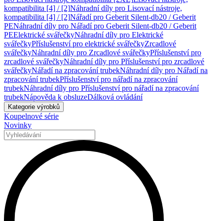
kompatibilita [4] / [2]
Náhradní díly pro Lisovací nástroje,
kompatibilita [4] / [2]
Nářadí pro Geberit Silent-db20 / Geberit
PE
Náhradní díly pro Nářadí pro Geberit Silent-db20 / Geberit
PE
Elektrické svářečky
Náhradní díly pro Elektrické
svářečky
Příslušenství pro elektrické svářečky
Zrcadlové
svářečky
Náhradní díly pro Zrcadlové svářečky
Příslušenství pro
zrcadlové svářečky
Náhradní díly pro Příslušenství pro zrcadlové
svářečky
Nářadí na zpracování trubek
Náhradní díly pro Nářadí na
zpracování trubek
Příslušenství pro nářadí na zpracování
trubek
Náhradní díly pro Příslušenství pro nářadí na zpracování
trubek
Nápověda k obsluze
Dálková ovládání
Kategorie výrobků
Koupelnové série
Novinky