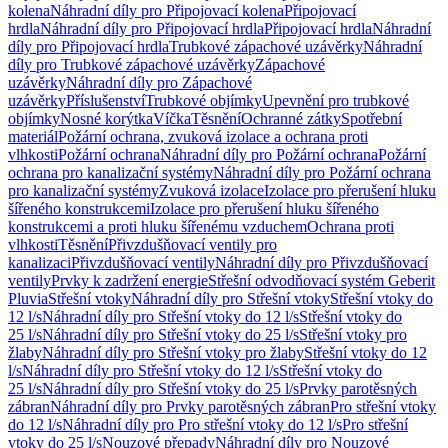
kolena
Náhradní díly pro Připojovací kolena
Připojovací
hrdla
Náhradní díly pro Připojovací hrdla
Připojovací hrdla
Náhradní
díly pro Připojovací hrdla
Trubkové zápachové uzávěrky
Náhradní
díly pro Trubkové zápachové uzávěrky
Zápachové
uzávěrky
Náhradní díly pro Zápachové
uzávěrky
Příslušenství
Trubkové objímky
Upevnění pro trubkové
objímky
Nosné korýtka
Víčka
Těsnění
Ochranné zátky
Spotřební
materiál
Požární ochrana, zvuková izolace a ochrana proti
vlhkosti
Požární ochrana
Náhradní díly pro Požární ochrana
Požární
ochrana pro kanalizační systémy
Náhradní díly pro Požární ochrana
pro kanalizační systémy
Zvuková izolace
Izolace pro přerušení hluku
šířeného konstrukcemi
Izolace pro přerušení hluku šířeného
konstrukcemi a proti hluku šířenému vzduchem
Ochrana proti
vlhkosti
Těsnění
Přivzdušňovací ventily pro
kanalizaci
Přivzdušňovací ventily
Náhradní díly pro Přivzdušňovací
ventily
Prvky k zadržení energie
Střešní odvodňovací systém Geberit
Pluvia
Střešní vtoky
Náhradní díly pro Střešní vtoky
Střešní vtoky do
12 l/s
Náhradní díly pro Střešní vtoky do 12 l/s
Střešní vtoky do
25 l/s
Náhradní díly pro Střešní vtoky do 25 l/s
Střešní vtoky pro
žlaby
Náhradní díly pro Střešní vtoky pro žlaby
Střešní vtoky do 12
l/s
Náhradní díly pro Střešní vtoky do 12 l/s
Střešní vtoky do
25 l/s
Náhradní díly pro Střešní vtoky do 25 l/s
Prvky parotěsných
zábran
Náhradní díly pro Prvky parotěsných zábran
Pro střešní vtoky
do 12 l/s
Náhradní díly pro Pro střešní vtoky do 12 l/s
Pro střešní
vtoky do 25 l/s
Nouzové přepady
Náhradní díly pro Nouzové