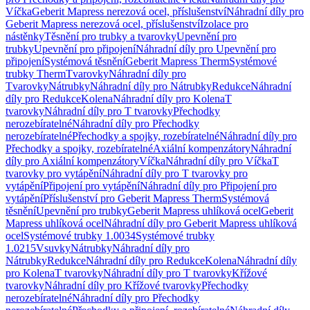
Víčka
Geberit Mapress nerezová ocel, příslušenství
Náhradní díly pro
Geberit Mapress nerezová ocel, příslušenství
Izolace pro
nástěnky
Těsnění pro trubky a tvarovky
Upevnění pro
trubky
Upevnění pro připojení
Náhradní díly pro Upevnění pro
připojení
Systémová těsnění
Geberit Mapress Therm
Systémové
trubky Therm
Tvarovky
Náhradní díly pro
Tvarovky
Nátrubky
Náhradní díly pro Nátrubky
Redukce
Náhradní
díly pro Redukce
Kolena
Náhradní díly pro Kolena
T
tvarovky
Náhradní díly pro T tvarovky
Přechodky
nerozebíratelné
Náhradní díly pro Přechodky
nerozebíratelné
Přechodky a spojky, rozebíratelné
Náhradní díly pro
Přechodky a spojky, rozebíratelné
Axiální kompenzátory
Náhradní
díly pro Axiální kompenzátory
Víčka
Náhradní díly pro Víčka
T
tvarovky pro vytápění
Náhradní díly pro T tvarovky pro
vytápění
Připojení pro vytápění
Náhradní díly pro Připojení pro
vytápění
Příslušenství pro Geberit Mapress Therm
Systémová
těsnění
Upevnění pro trubky
Geberit Mapress uhlíková ocel
Geberit
Mapress uhlíková ocel
Náhradní díly pro Geberit Mapress uhlíková
ocel
Systémové trubky 1.0034
Systémové trubky
1.0215
Vsuvky
Nátrubky
Náhradní díly pro
Nátrubky
Redukce
Náhradní díly pro Redukce
Kolena
Náhradní díly
pro Kolena
T tvarovky
Náhradní díly pro T tvarovky
Křížové
tvarovky
Náhradní díly pro Křížové tvarovky
Přechodky
nerozebíratelné
Náhradní díly pro Přechodky