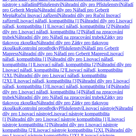
nástroje s nářadím
Příslušenství
Náhradní díly pro Příslušenství
Nářadí
pro Geberit Mepla
Náhradní díly pro Nářadí pro Geberit
Mepla
Ruční lisovací zařízení
Náhradní díly pro Ruční lisovací
zařízení
Lisovací nářadí, kompatibilita [1]
Náhradní díly pro Lisovací
nářadí, kompatibilita [1]
Lisovací nářadí, kompatibilita [2]
Náhradní
díly pro Lisovací nářadí, kompatibilita [2]
Nářadí na zpracování
trubek
Náhradní díly pro Nářadí na zpracování trubek
Zátky pro
tlakovou zkoušku
Náhradní díly pro Zátky pro tlakovou
zkoušku
Kontrolní prostředky
Příslušenství
Nářadí pro Geberit
Mapress
Náhradní díly pro Nářadí pro Geberit Mapress
Lisovací
nářadí, kompatibilita [1]
Náhradní díly pro Lisovací nářadí,
kompatibilita [1]
Lisovací nářadí, kompatibilita [2]
Náhradní díly pro
Lisovací nářadí, kompatibilita [2]
Lisovací nářadí, kompatibilita
[2XL]
Náhradní díly pro Lisovací nářadí, kompatibilita
[2XL]
Lisovací nářadí, kompatibilita [3]
Náhradní díly pro Lisovací
nářadí, kompatibilita [3]
Lisovací nářadí, kompatibilita [4]
Náhradní
díly pro Lisovací nářadí, kompatibilita [4]
Nářadí na zpracování
trubek
Náhradní díly pro Nářadí na zpracování trubek
Zátky pro
tlakovou zkoušku
Náhradní díly pro Zátky pro tlakovou
zkoušku
Kontrolní prostředky
Příslušenství
Lisovací nástroje
Náhradní
díly pro Lisovací nástroje
Lisovací nástroje kompatibilita
[1]
Náhradní díly pro Lisovací nástroje kompatibilita [1]
Lisovací
nástroje kompatibilita [2]
Náhradní díly pro Lisovací nástroje
kompatibilita [2]
Lisovací nástroje kompatibilita [2XL]
Náhradní díly
pro Lisovací nástroje kompatibilita [2XL]
Lisovací nástroje,