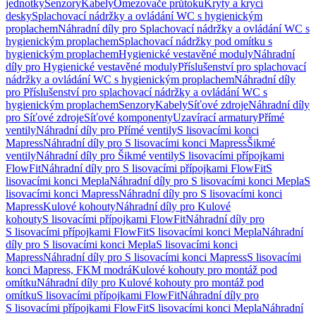
jednotky
Senzory
Kabely
Omezovače průtoku
Kryty a krycí
desky
Splachovací nádržky a ovládání WC s hygienickým
proplachem
Náhradní díly pro Splachovací nádržky a ovládání WC s
hygienickým proplachem
Splachovací nádržky pod omítku s
hygienickým proplachem
Hygienické vestavěné moduly
Náhradní
díly pro Hygienické vestavěné moduly
Příslušenství pro splachovací
nádržky a ovládání WC s hygienickým proplachem
Náhradní díly
pro Příslušenství pro splachovací nádržky a ovládání WC s
hygienickým proplachem
Senzory
Kabely
Síťové zdroje
Náhradní díly
pro Síťové zdroje
Síťové komponenty
Uzavírací armatury
Přímé
ventily
Náhradní díly pro Přímé ventily
S lisovacími konci
Mapress
Náhradní díly pro S lisovacími konci Mapress
Šikmé
ventily
Náhradní díly pro Šikmé ventily
S lisovacími přípojkami
FlowFit
Náhradní díly pro S lisovacími přípojkami FlowFit
S
lisovacími konci Mepla
Náhradní díly pro S lisovacími konci Mepla
S
lisovacími konci Mapress
Náhradní díly pro S lisovacími konci
Mapress
Kulové kohouty
Náhradní díly pro Kulové
kohouty
S lisovacími přípojkami FlowFit
Náhradní díly pro
S lisovacími přípojkami FlowFit
S lisovacími konci Mepla
Náhradní
díly pro S lisovacími konci Mepla
S lisovacími konci
Mapress
Náhradní díly pro S lisovacími konci Mapress
S lisovacími
konci Mapress, FKM modrá
Kulové kohouty pro montáž pod
omítku
Náhradní díly pro Kulové kohouty pro montáž pod
omítku
S lisovacími přípojkami FlowFit
Náhradní díly pro
S lisovacími přípojkami FlowFit
S lisovacími konci Mepla
Náhradní