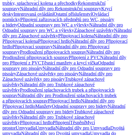
trubky, splachovací kolena a přechodky
Rekonstrukční
soupravy
Náhradní díly pro Rekonstrukční soupravy
Krycí
desky
Integrovaná ovládání
Ostatní příslušenství
Ovládací
pomůcky
Připojení zařizovacích předmětů pro WC, pisoáry
a bidety
Odpadní soupravy pro WC a výlevky
Náhradní díly pro
Odpadní soupravy pro WC a výlevky
Zápachové uzávěrky
Náhradní
díly pro Zápachové uzávěrky
Připojovací kolena
Náhradní díly pro
Připojovací kolena
Připojovací hrdlo
Náhradní díly pro Připojovací
hrdlo
Připojovací soupravy
Náhradní díly pro Připojovací
soupravy
Prodloužení připojovacích souprav
Náhradní díly pro
Prodloužení připojovacích souprav
Připojení z PVC
Náhradní díly
pro Připojení z PVC
Těsnicí manžety a krycí víčka
Odpadní
soupravy pro pisoáry
Náhradní díly pro Odpadní soupravy pro
pisoáry
Zápachové uzávěrky pro pisoáry
Náhradní díly pro
Zápachové uzávěrky pro pisoáry
Trubkové zápachové
uzávěrky
Náhradní díly pro Trubkové zápachové
uzávěrky
Prodloužení splachovacích trubek a připojovacích
souprav
Náhradní díly pro Prodloužení splachovacích trubek
a připojovacích souprav
Připojovací hrdlo
Náhradní díly pro
Připojovací hrdlo
Manžety
Odpadní soupravy pro bidety
Náhradní
díly pro Odpadní soupravy pro bidety
Trubkové zápachové
uzávěrky
Náhradní díly pro Trubkové zápachové
uzávěrky
Připojovací hrdlo
Připojení
Těsnění
Mycí
prostor
Umyvadla
Umyvadla
Náhradní díly pro Umyvadla
Dvojitá
umyvadla
Náhradní díly pro Dvojitá umyvadla
Umyvadla do