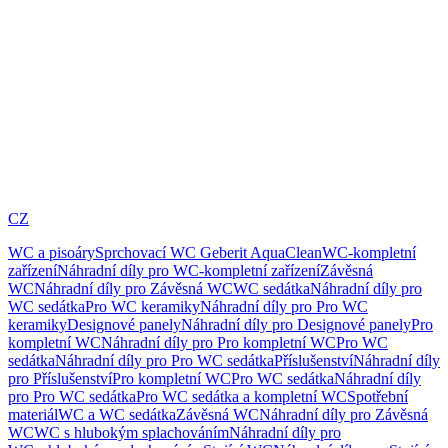
CZ
WC a pisoáry
Sprchovací WC Geberit AquaClean
WC-kompletní
zařízení
Náhradní díly pro WC-kompletní zařízení
Závěsná
WC
Náhradní díly pro Závěsná WC
WC sedátka
Náhradní díly pro
WC sedátka
Pro WC keramiky
Náhradní díly pro Pro WC
keramiky
Designové panely
Náhradní díly pro Designové panely
Pro
kompletní WC
Náhradní díly pro Pro kompletní WC
Pro WC
sedátka
Náhradní díly pro Pro WC sedátka
Příslušenství
Náhradní díly
pro Příslušenství
Pro kompletní WC
Pro WC sedátka
Náhradní díly
pro Pro WC sedátka
Pro WC sedátka a kompletní WC
Spotřební
materiál
WC a WC sedátka
Závěsná WC
Náhradní díly pro Závěsná
WC
WC s hlubokým splachováním
Náhradní díly pro