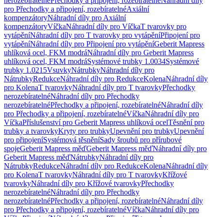
nerozebíratelné
Přechodky a připojení, rozebíratelné
Náhradní díly
pro Přechodky a připojení, rozebíratelné
Axiální
kompenzátory
Náhradní díly pro Axiální
kompenzátory
Víčka
Náhradní díly pro Víčka
T tvarovky pro
vytápění
Náhradní díly pro T tvarovky pro vytápění
Připojení pro
vytápění
Náhradní díly pro Připojení pro vytápění
Geberit Mapress
uhlíková ocel, FKM modrá
Náhradní díly pro Geberit Mapress
uhlíková ocel, FKM modrá
Systémové trubky 1.0034
Systémové
trubky 1.0215
Vsuvky
Nátrubky
Náhradní díly pro
Nátrubky
Redukce
Náhradní díly pro Redukce
Kolena
Náhradní díly
pro Kolena
T tvarovky
Náhradní díly pro T tvarovky
Přechodky
nerozebíratelné
Náhradní díly pro Přechodky
nerozebíratelné
Přechodky a připojení, rozebíratelné
Náhradní díly
pro Přechodky a připojení, rozebíratelné
Víčka
Náhradní díly pro
Víčka
Příslušenství pro Geberit Mapress uhlíková ocel
Těsnění pro
trubky a tvarovky
Kryty pro trubky
Upevnění pro trubky
Upevnění
pro připojení
Systémová těsnění
Sady šroubů pro přírubové
spoje
Geberit Mapress měď
Geberit Mapress měď
Náhradní díly pro
Geberit Mapress měď
Nátrubky
Náhradní díly pro
Nátrubky
Redukce
Náhradní díly pro Redukce
Kolena
Náhradní díly
pro Kolena
T tvarovky
Náhradní díly pro T tvarovky
Křížové
tvarovky
Náhradní díly pro Křížové tvarovky
Přechodky
nerozebíratelné
Náhradní díly pro Přechodky
nerozebíratelné
Přechodky a připojení, rozebíratelné
Náhradní díly
pro Přechodky a připojení, rozebíratelné
Víčka
Náhradní díly pro