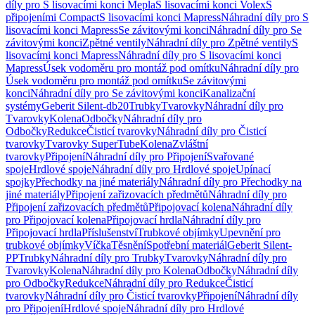
díly pro S lisovacími konci Mepla
S lisovacími konci Volex
S
připojeními Compact
S lisovacími konci Mapress
Náhradní díly pro S
lisovacími konci Mapress
Se závitovými konci
Náhradní díly pro Se
závitovými konci
Zpětné ventily
Náhradní díly pro Zpětné ventily
S
lisovacími konci Mapress
Náhradní díly pro S lisovacími konci
Mapress
Úsek vodoměru pro montáž pod omítku
Náhradní díly pro
Úsek vodoměru pro montáž pod omítku
Se závitovými
konci
Náhradní díly pro Se závitovými konci
Kanalizační
systémy
Geberit Silent-db20
Trubky
Tvarovky
Náhradní díly pro
Tvarovky
Kolena
Odbočky
Náhradní díly pro
Odbočky
Redukce
Čisticí tvarovky
Náhradní díly pro Čisticí
tvarovky
Tvarovky SuperTube
Kolena
Zvláštní
tvarovky
Připojení
Náhradní díly pro Připojení
Svařované
spoje
Hrdlové spoje
Náhradní díly pro Hrdlové spoje
Upínací
spojky
Přechodky na jiné materiály
Náhradní díly pro Přechodky na
jiné materiály
Připojení zařizovacích předmětů
Náhradní díly pro
Připojení zařizovacích předmětů
Připojovací kolena
Náhradní díly
pro Připojovací kolena
Připojovací hrdla
Náhradní díly pro
Připojovací hrdla
Příslušenství
Trubkové objímky
Upevnění pro
trubkové objímky
Víčka
Těsnění
Spotřební materiál
Geberit Silent-
PP
Trubky
Náhradní díly pro Trubky
Tvarovky
Náhradní díly pro
Tvarovky
Kolena
Náhradní díly pro Kolena
Odbočky
Náhradní díly
pro Odbočky
Redukce
Náhradní díly pro Redukce
Čisticí
tvarovky
Náhradní díly pro Čisticí tvarovky
Připojení
Náhradní díly
pro Připojení
Hrdlové spoje
Náhradní díly pro Hrdlové