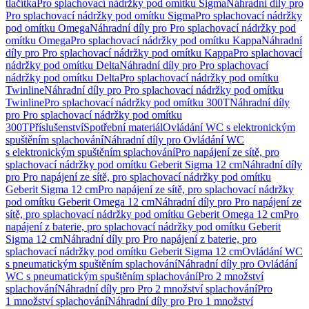
tlačítka
Pro splachovací nádržky pod omítku Sigma
Náhradní díly pro
Pro splachovací nádržky pod omítku Sigma
Pro splachovací nádržky
pod omítku Omega
Náhradní díly pro Pro splachovací nádržky pod
omítku Omega
Pro splachovací nádržky pod omítku Kappa
Náhradní
díly pro Pro splachovací nádržky pod omítku Kappa
Pro splachovací
nádržky pod omítku Delta
Náhradní díly pro Pro splachovací
nádržky pod omítku Delta
Pro splachovací nádržky pod omítku
Twinline
Náhradní díly pro Pro splachovací nádržky pod omítku
Twinline
Pro splachovací nádržky pod omítku 300T
Náhradní díly
pro Pro splachovací nádržky pod omítku
300T
Příslušenství
Spotřební materiál
Ovládání WC s elektronickým
spuštěním splachování
Náhradní díly pro Ovládání WC
s elektronickým spuštěním splachování
Pro napájení ze sítě, pro
splachovací nádržky pod omítku Geberit Sigma 12 cm
Náhradní díly
pro Pro napájení ze sítě, pro splachovací nádržky pod omítku
Geberit Sigma 12 cm
Pro napájení ze sítě, pro splachovací nádržky
pod omítku Geberit Omega 12 cm
Náhradní díly pro Pro napájení ze
sítě, pro splachovací nádržky pod omítku Geberit Omega 12 cm
Pro
napájení z baterie, pro splachovací nádržky pod omítku Geberit
Sigma 12 cm
Náhradní díly pro Pro napájení z baterie, pro
splachovací nádržky pod omítku Geberit Sigma 12 cm
Ovládání WC
s pneumatickým spuštěním splachování
Náhradní díly pro Ovládání
WC s pneumatickým spuštěním splachování
Pro 2 množství
splachování
Náhradní díly pro Pro 2 množství splachování
Pro
1 množství splachování
Náhradní díly pro Pro 1 množství