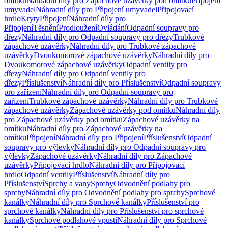
omítku
Náhradní díly pro Zápachové uzávěrky pod omítku
Připojení
umyvadel
Náhradní díly pro Připojení umyvadel
Připojovací
hrdlo
Kryty
Připojení
Náhradní díly pro
Připojení
Těsnění
Prodloužení
Ovládání
Odpadní soupravy pro
dřezy
Náhradní díly pro Odpadní soupravy pro dřezy
Trubkové
zápachové uzávěrky
Náhradní díly pro Trubkové zápachové
uzávěrky
Dvoukomorové zápachové uzávěrky
Náhradní díly pro
Dvoukomorové zápachové uzávěrky
Odpadní ventily pro
dřezy
Náhradní díly pro Odpadní ventily pro
dřezy
Příslušenství
Náhradní díly pro Příslušenství
Odpadní soupravy
pro zařízení
Náhradní díly pro Odpadní soupravy pro
zařízení
Trubkové zápachové uzávěrky
Náhradní díly pro Trubkové
zápachové uzávěrky
Zápachové uzávěrky pod omítku
Náhradní díly
pro Zápachové uzávěrky pod omítku
Zápachové uzávěrky na
omítku
Náhradní díly pro Zápachové uzávěrky na
omítku
Připojení
Náhradní díly pro Připojení
Příslušenství
Odpadní
soupravy pro výlevky
Náhradní díly pro Odpadní soupravy pro
výlevky
Zápachové uzávěrky
Náhradní díly pro Zápachové
uzávěrky
Připojovací hrdlo
Náhradní díly pro Připojovací
hrdlo
Odpadní ventily
Příslušenství
Náhradní díly pro
Příslušenství
Sprchy a vany
Sprchy
Odvodnění podlahy pro
sprchy
Náhradní díly pro Odvodnění podlahy pro sprchy
Sprchové
kanálky
Náhradní díly pro Sprchové kanálky
Příslušenství pro
sprchové kanálky
Náhradní díly pro Příslušenství pro sprchové
kanálky
Sprchové podlahové vpusti
Náhradní díly pro Sprchové