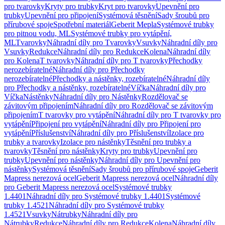
pro tvarovky
Kryty pro trubky
Kryt pro tvarovky
Upevnění pro
trubky
Upevnění pro připojení
Systémová těsnění
Sady šroubů pro
přírubové spoje
Spotřební materiál
Geberit Mepla
Systémové trubky
pro pitnou vodu, ML
Systémové trubky pro vytápění,
ML
Tvarovky
Náhradní díly pro Tvarovky
Vsuvky
Náhradní díly pro
Vsuvky
Redukce
Náhradní díly pro Redukce
Kolena
Náhradní díly
pro Kolena
T tvarovky
Náhradní díly pro T tvarovky
Přechodky
nerozebíratelné
Náhradní díly pro Přechodky
nerozebíratelné
Přechodky a nástěnky, rozebíratelné
Náhradní díly
pro Přechodky a nástěnky, rozebíratelné
Víčka
Náhradní díly pro
Víčka
Nástěnky
Náhradní díly pro Nástěnky
Rozdělovač se
závitovým připojením
Náhradní díly pro Rozdělovač se závitovým
připojením
T tvarovky pro vytápění
Náhradní díly pro T tvarovky pro
vytápění
Připojení pro vytápění
Náhradní díly pro Připojení pro
vytápění
Příslušenství
Náhradní díly pro Příslušenství
Izolace pro
trubky a tvarovky
Izolace pro nástěnky
Těsnění pro trubky a
tvarovky
Těsnění pro nástěnky
Kryty pro trubky
Upevnění pro
trubky
Upevnění pro nástěnky
Náhradní díly pro Upevnění pro
nástěnky
Systémová těsnění
Sady šroubů pro přírubové spoje
Geberit
Mapress nerezová ocel
Geberit Mapress nerezová ocel
Náhradní díly
pro Geberit Mapress nerezová ocel
Systémové trubky
1.4401
Náhradní díly pro Systémové trubky 1.4401
Systémové
trubky 1.4521
Náhradní díly pro Systémové trubky
1.4521
Vsuvky
Nátrubky
Náhradní díly pro
Nátrubky
Redukce
Náhradní díly pro Redukce
Kolena
Náhradní díly