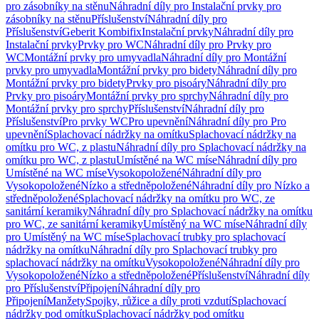
pro zásobníky na stěnu
Náhradní díly pro Instalační prvky pro
zásobníky na stěnu
Příslušenství
Náhradní díly pro
Příslušenství
Geberit Kombifix
Instalační prvky
Náhradní díly pro
Instalační prvky
Prvky pro WC
Náhradní díly pro Prvky pro
WC
Montážní prvky pro umyvadla
Náhradní díly pro Montážní
prvky pro umyvadla
Montážní prvky pro bidety
Náhradní díly pro
Montážní prvky pro bidety
Prvky pro pisoáry
Náhradní díly pro
Prvky pro pisoáry
Montážní prvky pro sprchy
Náhradní díly pro
Montážní prvky pro sprchy
Příslušenství
Náhradní díly pro
Příslušenství
Pro prvky WC
Pro upevnění
Náhradní díly pro Pro
upevnění
Splachovací nádržky na omítku
Splachovací nádržky na
omítku pro WC, z plastu
Náhradní díly pro Splachovací nádržky na
omítku pro WC, z plastu
Umístěné na WC míse
Náhradní díly pro
Umístěné na WC míse
Vysokopoložené
Náhradní díly pro
Vysokopoložené
Nízko a středněpoložené
Náhradní díly pro Nízko a
středněpoložené
Splachovací nádržky na omítku pro WC, ze
sanitární keramiky
Náhradní díly pro Splachovací nádržky na omítku
pro WC, ze sanitární keramiky
Umístěný na WC míse
Náhradní díly
pro Umístěný na WC míse
Splachovací trubky pro splachovací
nádržky na omítku
Náhradní díly pro Splachovací trubky pro
splachovací nádržky na omítku
Vysokopoložené
Náhradní díly pro
Vysokopoložené
Nízko a středněpoložené
Příslušenství
Náhradní díly
pro Příslušenství
Připojení
Náhradní díly pro
Připojení
Manžety
Spojky, růžice a díly proti vzdutí
Splachovací
nádržky pod omítku
Splachovací nádržky pod omítku