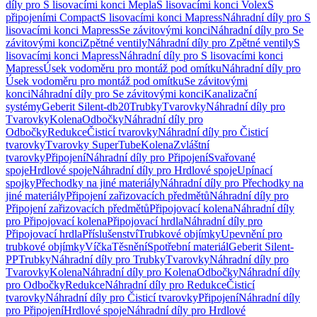
díly pro S lisovacími konci Mepla
S lisovacími konci Volex
S
připojeními Compact
S lisovacími konci Mapress
Náhradní díly pro S
lisovacími konci Mapress
Se závitovými konci
Náhradní díly pro Se
závitovými konci
Zpětné ventily
Náhradní díly pro Zpětné ventily
S
lisovacími konci Mapress
Náhradní díly pro S lisovacími konci
Mapress
Úsek vodoměru pro montáž pod omítku
Náhradní díly pro
Úsek vodoměru pro montáž pod omítku
Se závitovými
konci
Náhradní díly pro Se závitovými konci
Kanalizační
systémy
Geberit Silent-db20
Trubky
Tvarovky
Náhradní díly pro
Tvarovky
Kolena
Odbočky
Náhradní díly pro
Odbočky
Redukce
Čisticí tvarovky
Náhradní díly pro Čisticí
tvarovky
Tvarovky SuperTube
Kolena
Zvláštní
tvarovky
Připojení
Náhradní díly pro Připojení
Svařované
spoje
Hrdlové spoje
Náhradní díly pro Hrdlové spoje
Upínací
spojky
Přechodky na jiné materiály
Náhradní díly pro Přechodky na
jiné materiály
Připojení zařizovacích předmětů
Náhradní díly pro
Připojení zařizovacích předmětů
Připojovací kolena
Náhradní díly
pro Připojovací kolena
Připojovací hrdla
Náhradní díly pro
Připojovací hrdla
Příslušenství
Trubkové objímky
Upevnění pro
trubkové objímky
Víčka
Těsnění
Spotřební materiál
Geberit Silent-
PP
Trubky
Náhradní díly pro Trubky
Tvarovky
Náhradní díly pro
Tvarovky
Kolena
Náhradní díly pro Kolena
Odbočky
Náhradní díly
pro Odbočky
Redukce
Náhradní díly pro Redukce
Čisticí
tvarovky
Náhradní díly pro Čisticí tvarovky
Připojení
Náhradní díly
pro Připojení
Hrdlové spoje
Náhradní díly pro Hrdlové