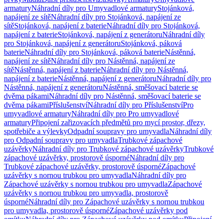
armatury
Náhradní díly pro Umyvadlové armatury
Stojánková,
napájení ze sítě
Náhradní díly pro Stojánková, napájení ze
sítě
Stojánková, napájení z baterie
Náhradní díly pro Stojánková,
napájení z baterie
Stojánková, napájení z generátoru
Náhradní díly
pro Stojánková, napájení z generátoru
Stojánková, páková
baterie
Náhradní díly pro Stojánková, páková baterie
Nástěnná,
napájení ze sítě
Náhradní díly pro Nástěnná, napájení ze
sítě
Nástěnná, napájení z baterie
Náhradní díly pro Nástěnná,
napájení z baterie
Nástěnná, napájení z generátoru
Náhradní díly pro
Nástěnná, napájení z generátoru
Nástěnná, směšovací baterie se
dvěma pákami
Náhradní díly pro Nástěnná, směšovací baterie se
dvěma pákami
Příslušenství
Náhradní díly pro Příslušenství
Pro
umyvadlové armatury
Náhradní díly pro Pro umyvadlové
armatury
Připojení zařizovacích předmětů pro mycí prostor, dřezy,
spotřebiče a výlevky
Odpadní soupravy pro umyvadla
Náhradní díly
pro Odpadní soupravy pro umyvadla
Trubkové zápachové
uzávěrky
Náhradní díly pro Trubkové zápachové uzávěrky
Trubkové
zápachové uzávěrky, prostorově úsporné
Náhradní díly pro
Trubkové zápachové uzávěrky, prostorově úsporné
Zápachové
uzávěrky s nornou trubkou pro umyvadla
Náhradní díly pro
Zápachové uzávěrky s nornou trubkou pro umyvadla
Zápachové
uzávěrky s nornou trubkou pro umyvadla, prostorově
úsporné
Náhradní díly pro Zápachové uzávěrky s nornou trubkou
pro umyvadla, prostorově úsporné
Zápachové uzávěrky pod