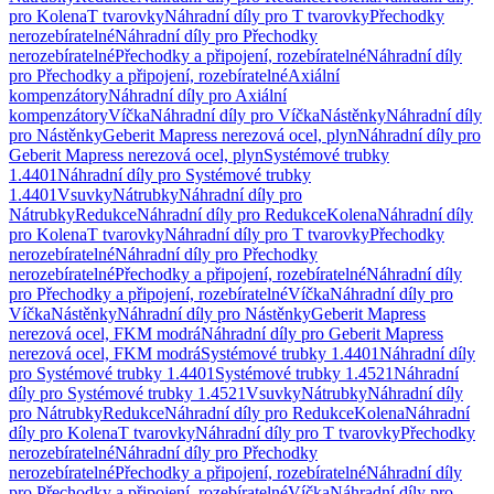
pro Kolena
T tvarovky
Náhradní díly pro T tvarovky
Přechodky
nerozebíratelné
Náhradní díly pro Přechodky
nerozebíratelné
Přechodky a připojení, rozebíratelné
Náhradní díly
pro Přechodky a připojení, rozebíratelné
Axiální
kompenzátory
Náhradní díly pro Axiální
kompenzátory
Víčka
Náhradní díly pro Víčka
Nástěnky
Náhradní díly
pro Nástěnky
Geberit Mapress nerezová ocel, plyn
Náhradní díly pro
Geberit Mapress nerezová ocel, plyn
Systémové trubky
1.4401
Náhradní díly pro Systémové trubky
1.4401
Vsuvky
Nátrubky
Náhradní díly pro
Nátrubky
Redukce
Náhradní díly pro Redukce
Kolena
Náhradní díly
pro Kolena
T tvarovky
Náhradní díly pro T tvarovky
Přechodky
nerozebíratelné
Náhradní díly pro Přechodky
nerozebíratelné
Přechodky a připojení, rozebíratelné
Náhradní díly
pro Přechodky a připojení, rozebíratelné
Víčka
Náhradní díly pro
Víčka
Nástěnky
Náhradní díly pro Nástěnky
Geberit Mapress
nerezová ocel, FKM modrá
Náhradní díly pro Geberit Mapress
nerezová ocel, FKM modrá
Systémové trubky 1.4401
Náhradní díly
pro Systémové trubky 1.4401
Systémové trubky 1.4521
Náhradní
díly pro Systémové trubky 1.4521
Vsuvky
Nátrubky
Náhradní díly
pro Nátrubky
Redukce
Náhradní díly pro Redukce
Kolena
Náhradní
díly pro Kolena
T tvarovky
Náhradní díly pro T tvarovky
Přechodky
nerozebíratelné
Náhradní díly pro Přechodky
nerozebíratelné
Přechodky a připojení, rozebíratelné
Náhradní díly
pro Přechodky a připojení, rozebíratelné
Víčka
Náhradní díly pro