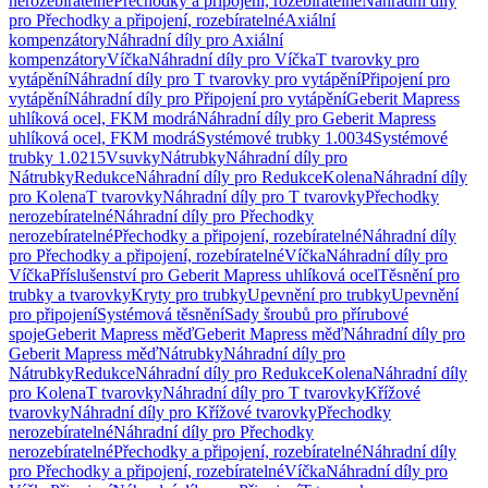
nerozebíratelné
Přechodky a připojení, rozebíratelné
Náhradní díly
pro Přechodky a připojení, rozebíratelné
Axiální
kompenzátory
Náhradní díly pro Axiální
kompenzátory
Víčka
Náhradní díly pro Víčka
T tvarovky pro
vytápění
Náhradní díly pro T tvarovky pro vytápění
Připojení pro
vytápění
Náhradní díly pro Připojení pro vytápění
Geberit Mapress
uhlíková ocel, FKM modrá
Náhradní díly pro Geberit Mapress
uhlíková ocel, FKM modrá
Systémové trubky 1.0034
Systémové
trubky 1.0215
Vsuvky
Nátrubky
Náhradní díly pro
Nátrubky
Redukce
Náhradní díly pro Redukce
Kolena
Náhradní díly
pro Kolena
T tvarovky
Náhradní díly pro T tvarovky
Přechodky
nerozebíratelné
Náhradní díly pro Přechodky
nerozebíratelné
Přechodky a připojení, rozebíratelné
Náhradní díly
pro Přechodky a připojení, rozebíratelné
Víčka
Náhradní díly pro
Víčka
Příslušenství pro Geberit Mapress uhlíková ocel
Těsnění pro
trubky a tvarovky
Kryty pro trubky
Upevnění pro trubky
Upevnění
pro připojení
Systémová těsnění
Sady šroubů pro přírubové
spoje
Geberit Mapress měď
Geberit Mapress měď
Náhradní díly pro
Geberit Mapress měď
Nátrubky
Náhradní díly pro
Nátrubky
Redukce
Náhradní díly pro Redukce
Kolena
Náhradní díly
pro Kolena
T tvarovky
Náhradní díly pro T tvarovky
Křížové
tvarovky
Náhradní díly pro Křížové tvarovky
Přechodky
nerozebíratelné
Náhradní díly pro Přechodky
nerozebíratelné
Přechodky a připojení, rozebíratelné
Náhradní díly
pro Přechodky a připojení, rozebíratelné
Víčka
Náhradní díly pro