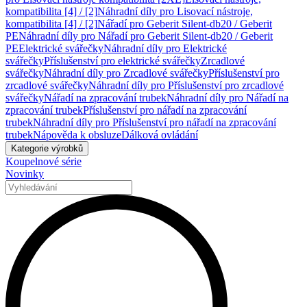
kompatibilita [4] / [2]
Náhradní díly pro Lisovací nástroje,
kompatibilita [4] / [2]
Nářadí pro Geberit Silent-db20 / Geberit
PE
Náhradní díly pro Nářadí pro Geberit Silent-db20 / Geberit
PE
Elektrické svářečky
Náhradní díly pro Elektrické
svářečky
Příslušenství pro elektrické svářečky
Zrcadlové
svářečky
Náhradní díly pro Zrcadlové svářečky
Příslušenství pro
zrcadlové svářečky
Náhradní díly pro Příslušenství pro zrcadlové
svářečky
Nářadí na zpracování trubek
Náhradní díly pro Nářadí na
zpracování trubek
Příslušenství pro nářadí na zpracování
trubek
Náhradní díly pro Příslušenství pro nářadí na zpracování
trubek
Nápověda k obsluze
Dálková ovládání
Kategorie výrobků
Koupelnové série
Novinky