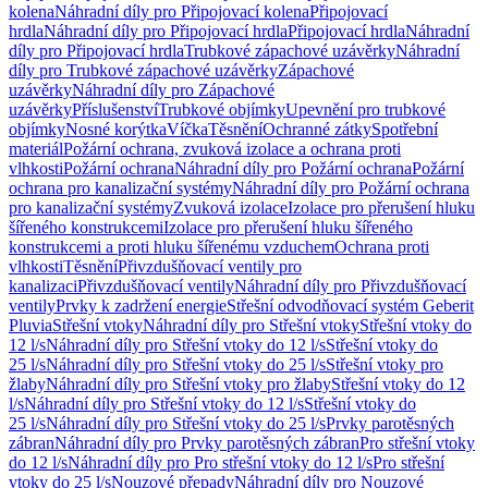
kolena
Náhradní díly pro Připojovací kolena
Připojovací
hrdla
Náhradní díly pro Připojovací hrdla
Připojovací hrdla
Náhradní
díly pro Připojovací hrdla
Trubkové zápachové uzávěrky
Náhradní
díly pro Trubkové zápachové uzávěrky
Zápachové
uzávěrky
Náhradní díly pro Zápachové
uzávěrky
Příslušenství
Trubkové objímky
Upevnění pro trubkové
objímky
Nosné korýtka
Víčka
Těsnění
Ochranné zátky
Spotřební
materiál
Požární ochrana, zvuková izolace a ochrana proti
vlhkosti
Požární ochrana
Náhradní díly pro Požární ochrana
Požární
ochrana pro kanalizační systémy
Náhradní díly pro Požární ochrana
pro kanalizační systémy
Zvuková izolace
Izolace pro přerušení hluku
šířeného konstrukcemi
Izolace pro přerušení hluku šířeného
konstrukcemi a proti hluku šířenému vzduchem
Ochrana proti
vlhkosti
Těsnění
Přivzdušňovací ventily pro
kanalizaci
Přivzdušňovací ventily
Náhradní díly pro Přivzdušňovací
ventily
Prvky k zadržení energie
Střešní odvodňovací systém Geberit
Pluvia
Střešní vtoky
Náhradní díly pro Střešní vtoky
Střešní vtoky do
12 l/s
Náhradní díly pro Střešní vtoky do 12 l/s
Střešní vtoky do
25 l/s
Náhradní díly pro Střešní vtoky do 25 l/s
Střešní vtoky pro
žlaby
Náhradní díly pro Střešní vtoky pro žlaby
Střešní vtoky do 12
l/s
Náhradní díly pro Střešní vtoky do 12 l/s
Střešní vtoky do
25 l/s
Náhradní díly pro Střešní vtoky do 25 l/s
Prvky parotěsných
zábran
Náhradní díly pro Prvky parotěsných zábran
Pro střešní vtoky
do 12 l/s
Náhradní díly pro Pro střešní vtoky do 12 l/s
Pro střešní
vtoky do 25 l/s
Nouzové přepady
Náhradní díly pro Nouzové