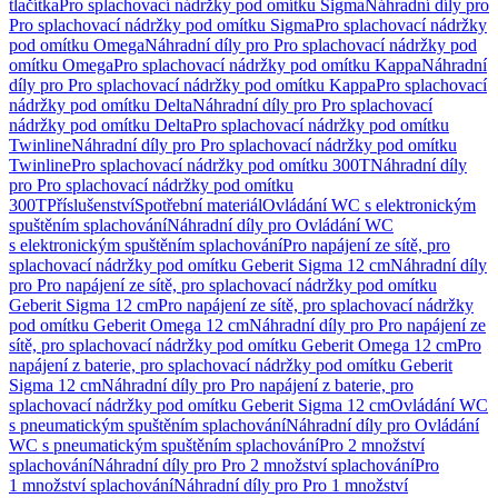
tlačítka
Pro splachovací nádržky pod omítku Sigma
Náhradní díly pro
Pro splachovací nádržky pod omítku Sigma
Pro splachovací nádržky
pod omítku Omega
Náhradní díly pro Pro splachovací nádržky pod
omítku Omega
Pro splachovací nádržky pod omítku Kappa
Náhradní
díly pro Pro splachovací nádržky pod omítku Kappa
Pro splachovací
nádržky pod omítku Delta
Náhradní díly pro Pro splachovací
nádržky pod omítku Delta
Pro splachovací nádržky pod omítku
Twinline
Náhradní díly pro Pro splachovací nádržky pod omítku
Twinline
Pro splachovací nádržky pod omítku 300T
Náhradní díly
pro Pro splachovací nádržky pod omítku
300T
Příslušenství
Spotřební materiál
Ovládání WC s elektronickým
spuštěním splachování
Náhradní díly pro Ovládání WC
s elektronickým spuštěním splachování
Pro napájení ze sítě, pro
splachovací nádržky pod omítku Geberit Sigma 12 cm
Náhradní díly
pro Pro napájení ze sítě, pro splachovací nádržky pod omítku
Geberit Sigma 12 cm
Pro napájení ze sítě, pro splachovací nádržky
pod omítku Geberit Omega 12 cm
Náhradní díly pro Pro napájení ze
sítě, pro splachovací nádržky pod omítku Geberit Omega 12 cm
Pro
napájení z baterie, pro splachovací nádržky pod omítku Geberit
Sigma 12 cm
Náhradní díly pro Pro napájení z baterie, pro
splachovací nádržky pod omítku Geberit Sigma 12 cm
Ovládání WC
s pneumatickým spuštěním splachování
Náhradní díly pro Ovládání
WC s pneumatickým spuštěním splachování
Pro 2 množství
splachování
Náhradní díly pro Pro 2 množství splachování
Pro
1 množství splachování
Náhradní díly pro Pro 1 množství