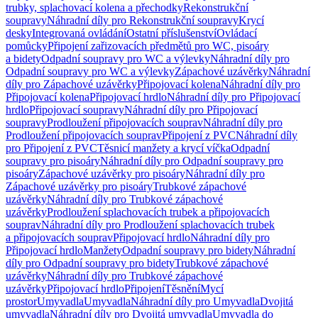
trubky, splachovací kolena a přechodky
Rekonstrukční
soupravy
Náhradní díly pro Rekonstrukční soupravy
Krycí
desky
Integrovaná ovládání
Ostatní příslušenství
Ovládací
pomůcky
Připojení zařizovacích předmětů pro WC, pisoáry
a bidety
Odpadní soupravy pro WC a výlevky
Náhradní díly pro
Odpadní soupravy pro WC a výlevky
Zápachové uzávěrky
Náhradní
díly pro Zápachové uzávěrky
Připojovací kolena
Náhradní díly pro
Připojovací kolena
Připojovací hrdlo
Náhradní díly pro Připojovací
hrdlo
Připojovací soupravy
Náhradní díly pro Připojovací
soupravy
Prodloužení připojovacích souprav
Náhradní díly pro
Prodloužení připojovacích souprav
Připojení z PVC
Náhradní díly
pro Připojení z PVC
Těsnicí manžety a krycí víčka
Odpadní
soupravy pro pisoáry
Náhradní díly pro Odpadní soupravy pro
pisoáry
Zápachové uzávěrky pro pisoáry
Náhradní díly pro
Zápachové uzávěrky pro pisoáry
Trubkové zápachové
uzávěrky
Náhradní díly pro Trubkové zápachové
uzávěrky
Prodloužení splachovacích trubek a připojovacích
souprav
Náhradní díly pro Prodloužení splachovacích trubek
a připojovacích souprav
Připojovací hrdlo
Náhradní díly pro
Připojovací hrdlo
Manžety
Odpadní soupravy pro bidety
Náhradní
díly pro Odpadní soupravy pro bidety
Trubkové zápachové
uzávěrky
Náhradní díly pro Trubkové zápachové
uzávěrky
Připojovací hrdlo
Připojení
Těsnění
Mycí
prostor
Umyvadla
Umyvadla
Náhradní díly pro Umyvadla
Dvojitá
umyvadla
Náhradní díly pro Dvojitá umyvadla
Umyvadla do