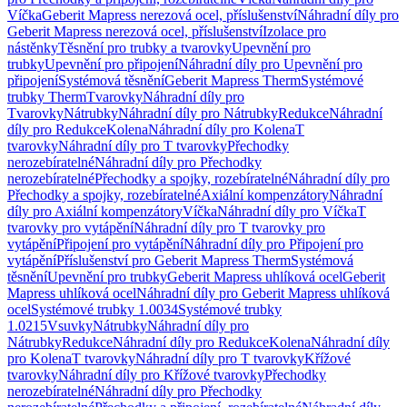
Víčka
Geberit Mapress nerezová ocel, příslušenství
Náhradní díly pro
Geberit Mapress nerezová ocel, příslušenství
Izolace pro
nástěnky
Těsnění pro trubky a tvarovky
Upevnění pro
trubky
Upevnění pro připojení
Náhradní díly pro Upevnění pro
připojení
Systémová těsnění
Geberit Mapress Therm
Systémové
trubky Therm
Tvarovky
Náhradní díly pro
Tvarovky
Nátrubky
Náhradní díly pro Nátrubky
Redukce
Náhradní
díly pro Redukce
Kolena
Náhradní díly pro Kolena
T
tvarovky
Náhradní díly pro T tvarovky
Přechodky
nerozebíratelné
Náhradní díly pro Přechodky
nerozebíratelné
Přechodky a spojky, rozebíratelné
Náhradní díly pro
Přechodky a spojky, rozebíratelné
Axiální kompenzátory
Náhradní
díly pro Axiální kompenzátory
Víčka
Náhradní díly pro Víčka
T
tvarovky pro vytápění
Náhradní díly pro T tvarovky pro
vytápění
Připojení pro vytápění
Náhradní díly pro Připojení pro
vytápění
Příslušenství pro Geberit Mapress Therm
Systémová
těsnění
Upevnění pro trubky
Geberit Mapress uhlíková ocel
Geberit
Mapress uhlíková ocel
Náhradní díly pro Geberit Mapress uhlíková
ocel
Systémové trubky 1.0034
Systémové trubky
1.0215
Vsuvky
Nátrubky
Náhradní díly pro
Nátrubky
Redukce
Náhradní díly pro Redukce
Kolena
Náhradní díly
pro Kolena
T tvarovky
Náhradní díly pro T tvarovky
Křížové
tvarovky
Náhradní díly pro Křížové tvarovky
Přechodky
nerozebíratelné
Náhradní díly pro Přechodky