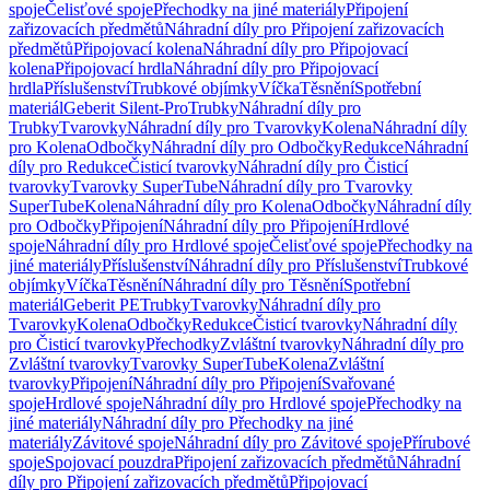
spoje
Čelisťové spoje
Přechodky na jiné materiály
Připojení
zařizovacích předmětů
Náhradní díly pro Připojení zařizovacích
předmětů
Připojovací kolena
Náhradní díly pro Připojovací
kolena
Připojovací hrdla
Náhradní díly pro Připojovací
hrdla
Příslušenství
Trubkové objímky
Víčka
Těsnění
Spotřební
materiál
Geberit Silent-Pro
Trubky
Náhradní díly pro
Trubky
Tvarovky
Náhradní díly pro Tvarovky
Kolena
Náhradní díly
pro Kolena
Odbočky
Náhradní díly pro Odbočky
Redukce
Náhradní
díly pro Redukce
Čisticí tvarovky
Náhradní díly pro Čisticí
tvarovky
Tvarovky SuperTube
Náhradní díly pro Tvarovky
SuperTube
Kolena
Náhradní díly pro Kolena
Odbočky
Náhradní díly
pro Odbočky
Připojení
Náhradní díly pro Připojení
Hrdlové
spoje
Náhradní díly pro Hrdlové spoje
Čelisťové spoje
Přechodky na
jiné materiály
Příslušenství
Náhradní díly pro Příslušenství
Trubkové
objímky
Víčka
Těsnění
Náhradní díly pro Těsnění
Spotřební
materiál
Geberit PE
Trubky
Tvarovky
Náhradní díly pro
Tvarovky
Kolena
Odbočky
Redukce
Čisticí tvarovky
Náhradní díly
pro Čisticí tvarovky
Přechodky
Zvláštní tvarovky
Náhradní díly pro
Zvláštní tvarovky
Tvarovky SuperTube
Kolena
Zvláštní
tvarovky
Připojení
Náhradní díly pro Připojení
Svařované
spoje
Hrdlové spoje
Náhradní díly pro Hrdlové spoje
Přechodky na
jiné materiály
Náhradní díly pro Přechodky na jiné
materiály
Závitové spoje
Náhradní díly pro Závitové spoje
Přírubové
spoje
Spojovací pouzdra
Připojení zařizovacích předmětů
Náhradní
díly pro Připojení zařizovacích předmětů
Připojovací