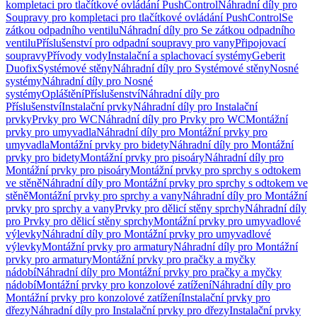
kompletaci pro tlačítkové ovládání PushControl
Náhradní díly pro
Soupravy pro kompletaci pro tlačítkové ovládání PushControl
Se
zátkou odpadního ventilu
Náhradní díly pro Se zátkou odpadního
ventilu
Příslušenství pro odpadní soupravy pro vany
Připojovací
soupravy
Přívody vody
Instalační a splachovací systémy
Geberit
Duofix
Systémové stěny
Náhradní díly pro Systémové stěny
Nosné
systémy
Náhradní díly pro Nosné
systémy
Opláštění
Příslušenství
Náhradní díly pro
Příslušenství
Instalační prvky
Náhradní díly pro Instalační
prvky
Prvky pro WC
Náhradní díly pro Prvky pro WC
Montážní
prvky pro umyvadla
Náhradní díly pro Montážní prvky pro
umyvadla
Montážní prvky pro bidety
Náhradní díly pro Montážní
prvky pro bidety
Montážní prvky pro pisoáry
Náhradní díly pro
Montážní prvky pro pisoáry
Montážní prvky pro sprchy s odtokem
ve stěně
Náhradní díly pro Montážní prvky pro sprchy s odtokem ve
stěně
Montážní prvky pro sprchy a vany
Náhradní díly pro Montážní
prvky pro sprchy a vany
Prvky pro dělicí stěny sprchy
Náhradní díly
pro Prvky pro dělicí stěny sprchy
Montážní prvky pro umyvadlové
výlevky
Náhradní díly pro Montážní prvky pro umyvadlové
výlevky
Montážní prvky pro armatury
Náhradní díly pro Montážní
prvky pro armatury
Montážní prvky pro pračky a myčky
nádobí
Náhradní díly pro Montážní prvky pro pračky a myčky
nádobí
Montážní prvky pro konzolové zatížení
Náhradní díly pro
Montážní prvky pro konzolové zatížení
Instalační prvky pro
dřezy
Náhradní díly pro Instalační prvky pro dřezy
Instalační prvky