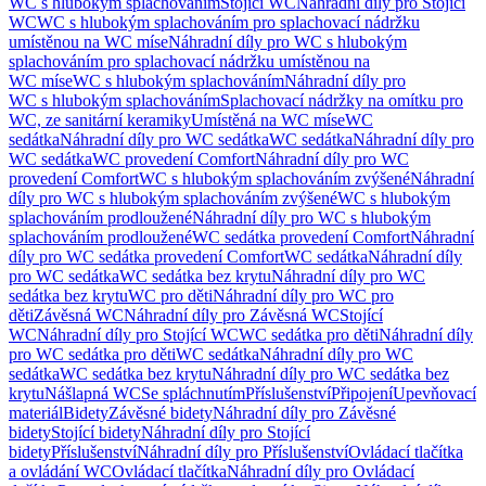
WC s hlubokým splachováním
Stojící WC
Náhradní díly pro Stojící
WC
WC s hlubokým splachováním pro splachovací nádržku
umístěnou na WC míse
Náhradní díly pro WC s hlubokým
splachováním pro splachovací nádržku umístěnou na
WC míse
WC s hlubokým splachováním
Náhradní díly pro
WC s hlubokým splachováním
Splachovací nádržky na omítku pro
WC, ze sanitární keramiky
Umístěná na WC míse
WC
sedátka
Náhradní díly pro WC sedátka
WC sedátka
Náhradní díly pro
WC sedátka
WC provedení Comfort
Náhradní díly pro WC
provedení Comfort
WC s hlubokým splachováním zvýšené
Náhradní
díly pro WC s hlubokým splachováním zvýšené
WC s hlubokým
splachováním prodloužené
Náhradní díly pro WC s hlubokým
splachováním prodloužené
WC sedátka provedení Comfort
Náhradní
díly pro WC sedátka provedení Comfort
WC sedátka
Náhradní díly
pro WC sedátka
WC sedátka bez krytu
Náhradní díly pro WC
sedátka bez krytu
WC pro děti
Náhradní díly pro WC pro
děti
Závěsná WC
Náhradní díly pro Závěsná WC
Stojící
WC
Náhradní díly pro Stojící WC
WC sedátka pro děti
Náhradní díly
pro WC sedátka pro děti
WC sedátka
Náhradní díly pro WC
sedátka
WC sedátka bez krytu
Náhradní díly pro WC sedátka bez
krytu
Nášlapná WC
Se spláchnutím
Příslušenství
Připojení
Upevňovací
materiál
Bidety
Závěsné bidety
Náhradní díly pro Závěsné
bidety
Stojící bidety
Náhradní díly pro Stojící
bidety
Příslušenství
Náhradní díly pro Příslušenství
Ovládací tlačítka
a ovládání WC
Ovládací tlačítka
Náhradní díly pro Ovládací