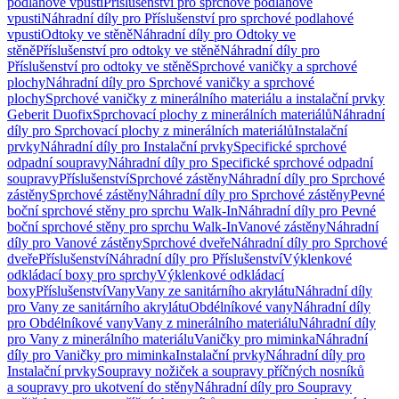
podlahové vpusti
Příslušenství pro sprchové podlahové
vpusti
Náhradní díly pro Příslušenství pro sprchové podlahové
vpusti
Odtoky ve stěně
Náhradní díly pro Odtoky ve
stěně
Příslušenství pro odtoky ve stěně
Náhradní díly pro
Příslušenství pro odtoky ve stěně
Sprchové vaničky a sprchové
plochy
Náhradní díly pro Sprchové vaničky a sprchové
plochy
Sprchové vaničky z minerálního materiálu a instalační prvky
Geberit Duofix
Sprchovací plochy z minerálních materiálů
Náhradní
díly pro Sprchovací plochy z minerálních materiálů
Instalační
prvky
Náhradní díly pro Instalační prvky
Specifické sprchové
odpadní soupravy
Náhradní díly pro Specifické sprchové odpadní
soupravy
Příslušenství
Sprchové zástěny
Náhradní díly pro Sprchové
zástěny
Sprchové zástěny
Náhradní díly pro Sprchové zástěny
Pevné
boční sprchové stěny pro sprchu Walk-In
Náhradní díly pro Pevné
boční sprchové stěny pro sprchu Walk-In
Vanové zástěny
Náhradní
díly pro Vanové zástěny
Sprchové dveře
Náhradní díly pro Sprchové
dveře
Příslušenství
Náhradní díly pro Příslušenství
Výklenkové
odkládací boxy pro sprchy
Výklenkové odkládací
boxy
Příslušenství
Vany
Vany ze sanitárního akrylátu
Náhradní díly
pro Vany ze sanitárního akrylátu
Obdélníkové vany
Náhradní díly
pro Obdélníkové vany
Vany z minerálního materiálu
Náhradní díly
pro Vany z minerálního materiálu
Vaničky pro miminka
Náhradní
díly pro Vaničky pro miminka
Instalační prvky
Náhradní díly pro
Instalační prvky
Soupravy nožiček a soupravy příčných nosníků
a soupravy pro ukotvení do stěny
Náhradní díly pro Soupravy