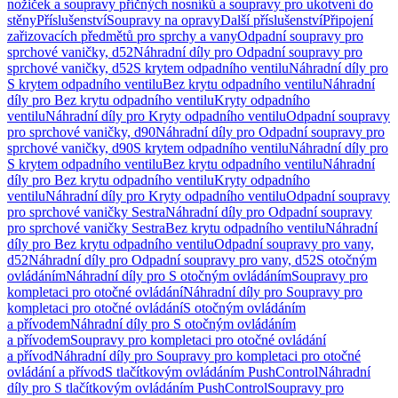
nožiček a soupravy příčných nosníků a soupravy pro ukotvení do
stěny
Příslušenství
Soupravy na opravy
Další příslušenství
Připojení
zařizovacích předmětů pro sprchy a vany
Odpadní soupravy pro
sprchové vaničky, d52
Náhradní díly pro Odpadní soupravy pro
sprchové vaničky, d52
S krytem odpadního ventilu
Náhradní díly pro
S krytem odpadního ventilu
Bez krytu odpadního ventilu
Náhradní
díly pro Bez krytu odpadního ventilu
Kryty odpadního
ventilu
Náhradní díly pro Kryty odpadního ventilu
Odpadní soupravy
pro sprchové vaničky, d90
Náhradní díly pro Odpadní soupravy pro
sprchové vaničky, d90
S krytem odpadního ventilu
Náhradní díly pro
S krytem odpadního ventilu
Bez krytu odpadního ventilu
Náhradní
díly pro Bez krytu odpadního ventilu
Kryty odpadního
ventilu
Náhradní díly pro Kryty odpadního ventilu
Odpadní soupravy
pro sprchové vaničky Sestra
Náhradní díly pro Odpadní soupravy
pro sprchové vaničky Sestra
Bez krytu odpadního ventilu
Náhradní
díly pro Bez krytu odpadního ventilu
Odpadní soupravy pro vany,
d52
Náhradní díly pro Odpadní soupravy pro vany, d52
S otočným
ovládáním
Náhradní díly pro S otočným ovládáním
Soupravy pro
kompletaci pro otočné ovládání
Náhradní díly pro Soupravy pro
kompletaci pro otočné ovládání
S otočným ovládáním
a přívodem
Náhradní díly pro S otočným ovládáním
a přívodem
Soupravy pro kompletaci pro otočné ovládání
a přívod
Náhradní díly pro Soupravy pro kompletaci pro otočné
ovládání a přívod
S tlačítkovým ovládáním PushControl
Náhradní
díly pro S tlačítkovým ovládáním PushControl
Soupravy pro