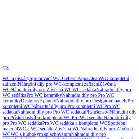
CZ
WC a pisoáry
Sprchovací WC Geberit AquaClean
WC-kompletní
zařízení
Náhradní díly pro WC-kompletní zařízení
Závěsná
WC
Náhradní díly pro Závěsná WC
WC sedátka
Náhradní díly pro
WC sedátka
Pro WC keramiky
Náhradní díly pro Pro WC
keramiky
Designové panely
Náhradní díly pro Designové panely
Pro
kompletní WC
Náhradní díly pro Pro kompletní WC
Pro WC
sedátka
Náhradní díly pro Pro WC sedátka
Příslušenství
Náhradní díly
pro Příslušenství
Pro kompletní WC
Pro WC sedátka
Náhradní díly
pro Pro WC sedátka
Pro WC sedátka a kompletní WC
Spotřební
materiál
WC a WC sedátka
Závěsná WC
Náhradní díly pro Závěsná
WC
WC s hlubokým splachováním
Náhradní díly pro