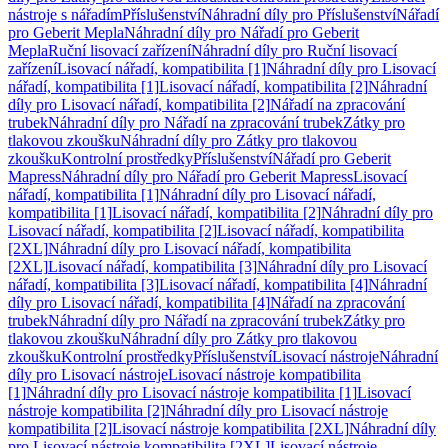
nástroje s nářadím
Příslušenství
Náhradní díly pro Příslušenství
Nářadí
pro Geberit Mepla
Náhradní díly pro Nářadí pro Geberit
Mepla
Ruční lisovací zařízení
Náhradní díly pro Ruční lisovací
zařízení
Lisovací nářadí, kompatibilita [1]
Náhradní díly pro Lisovací
nářadí, kompatibilita [1]
Lisovací nářadí, kompatibilita [2]
Náhradní
díly pro Lisovací nářadí, kompatibilita [2]
Nářadí na zpracování
trubek
Náhradní díly pro Nářadí na zpracování trubek
Zátky pro
tlakovou zkoušku
Náhradní díly pro Zátky pro tlakovou
zkoušku
Kontrolní prostředky
Příslušenství
Nářadí pro Geberit
Mapress
Náhradní díly pro Nářadí pro Geberit Mapress
Lisovací
nářadí, kompatibilita [1]
Náhradní díly pro Lisovací nářadí,
kompatibilita [1]
Lisovací nářadí, kompatibilita [2]
Náhradní díly pro
Lisovací nářadí, kompatibilita [2]
Lisovací nářadí, kompatibilita
[2XL]
Náhradní díly pro Lisovací nářadí, kompatibilita
[2XL]
Lisovací nářadí, kompatibilita [3]
Náhradní díly pro Lisovací
nářadí, kompatibilita [3]
Lisovací nářadí, kompatibilita [4]
Náhradní
díly pro Lisovací nářadí, kompatibilita [4]
Nářadí na zpracování
trubek
Náhradní díly pro Nářadí na zpracování trubek
Zátky pro
tlakovou zkoušku
Náhradní díly pro Zátky pro tlakovou
zkoušku
Kontrolní prostředky
Příslušenství
Lisovací nástroje
Náhradní
díly pro Lisovací nástroje
Lisovací nástroje kompatibilita
[1]
Náhradní díly pro Lisovací nástroje kompatibilita [1]
Lisovací
nástroje kompatibilita [2]
Náhradní díly pro Lisovací nástroje
kompatibilita [2]
Lisovací nástroje kompatibilita [2XL]
Náhradní díly
pro Lisovací nástroje kompatibilita [2XL]
Lisovací nástroje,