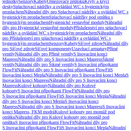
jednotky
Senzory
Kabely
Omezovače průtoku
Kryty a krycí
desky
Splachovací nádržky a ovládání WC s hygienickým
proplachem
Náhradní díly pro Splachovací nádržky a ovládání WC s
hygienickým proplachem
Splachovací nádržky pod omítku s
hygienickým proplachem
Hygienické vestavěné moduly
Náhradní
díly pro Hygienické vestavěné moduly
Příslušenství pro splachovací
nádržky a ovládání WC s hygienickým proplachem
Náhradní díly
pro Příslušenství pro splachovací nádržky a ovládání WC s
hygienickým proplachem
Senzory
Kabely
Síťové zdroje
Náhradní díly
pro Síťové zdroje
Síťové komponenty
Uzavírací armatury
Přímé
ventily
Náhradní díly pro Přímé ventily
S lisovacími konci
Mapress
Náhradní díly pro S lisovacími konci Mapress
Šikmé
ventily
Náhradní díly pro Šikmé ventily
S lisovacími přípojkami
FlowFit
Náhradní díly pro S lisovacími přípojkami FlowFit
S
lisovacími konci Mepla
Náhradní díly pro S lisovacími konci Mepla
S
lisovacími konci Mapress
Náhradní díly pro S lisovacími konci
Mapress
Kulové kohouty
Náhradní díly pro Kulové
kohouty
S lisovacími přípojkami FlowFit
Náhradní díly pro
S lisovacími přípojkami FlowFit
S lisovacími konci Mepla
Náhradní
díly pro S lisovacími konci Mepla
S lisovacími konci
Mapress
Náhradní díly pro S lisovacími konci Mapress
S lisovacími
konci Mapress, FKM modrá
Kulové kohouty pro montáž pod
omítku
Náhradní díly pro Kulové kohouty pro montáž pod
omítku
S lisovacími přípojkami FlowFit
Náhradní díly pro
S lisovacími přípojkami FlowFit
S lisovacími konci Mepla
Náhradní