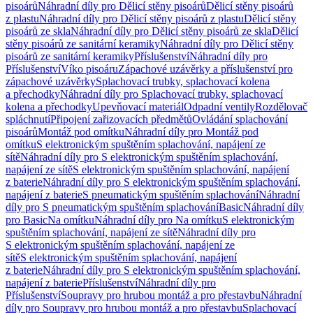
pisoárů
Náhradní díly pro Dělicí stěny pisoárů
Dělicí stěny pisoárů
z plastu
Náhradní díly pro Dělicí stěny pisoárů z plastu
Dělicí stěny
pisoárů ze skla
Náhradní díly pro Dělicí stěny pisoárů ze skla
Dělicí
stěny pisoárů ze sanitární keramiky
Náhradní díly pro Dělicí stěny
pisoárů ze sanitární keramiky
Příslušenství
Náhradní díly pro
Příslušenství
Víko pisoáru
Zápachové uzávěrky a příslušenství pro
zápachové uzávěrky
Splachovací trubky, splachovací kolena
a přechodky
Náhradní díly pro Splachovací trubky, splachovací
kolena a přechodky
Upevňovací materiál
Odpadní ventily
Rozdělovač
spláchnutí
Připojení zařizovacích předmětů
Ovládání splachování
pisoárů
Montáž pod omítku
Náhradní díly pro Montáž pod
omítku
S elektronickým spuštěním splachování, napájení ze
sítě
Náhradní díly pro S elektronickým spuštěním splachování,
napájení ze sítě
S elektronickým spuštěním splachování, napájení
z baterie
Náhradní díly pro S elektronickým spuštěním splachování,
napájení z baterie
S pneumatickým spuštěním splachování
Náhradní
díly pro S pneumatickým spuštěním splachování
Basic
Náhradní díly
pro Basic
Na omítku
Náhradní díly pro Na omítku
S elektronickým
spuštěním splachování, napájení ze sítě
Náhradní díly pro
S elektronickým spuštěním splachování, napájení ze
sítě
S elektronickým spuštěním splachování, napájení
z baterie
Náhradní díly pro S elektronickým spuštěním splachování,
napájení z baterie
Příslušenství
Náhradní díly pro
Příslušenství
Soupravy pro hrubou montáž a pro přestavbu
Náhradní
díly pro Soupravy pro hrubou montáž a pro přestavbu
Splachovací