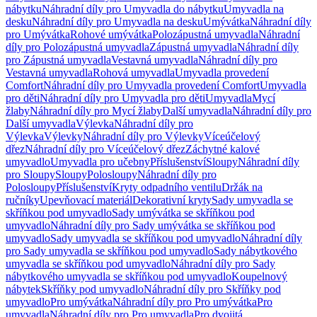
nábytku
Náhradní díly pro Umyvadla do nábytku
Umyvadla na
desku
Náhradní díly pro Umyvadla na desku
Umývátka
Náhradní díly
pro Umývátka
Rohové umývátka
Polozápustná umyvadla
Náhradní
díly pro Polozápustná umyvadla
Zápustná umyvadla
Náhradní díly
pro Zápustná umyvadla
Vestavná umyvadla
Náhradní díly pro
Vestavná umyvadla
Rohová umyvadla
Umyvadla provedení
Comfort
Náhradní díly pro Umyvadla provedení Comfort
Umyvadla
pro děti
Náhradní díly pro Umyvadla pro děti
Umyvadla
Mycí
žlaby
Náhradní díly pro Mycí žlaby
Další umyvadla
Náhradní díly pro
Další umyvadla
Výlevka
Náhradní díly pro
Výlevka
Výlevky
Náhradní díly pro Výlevky
Víceúčelový
dřez
Náhradní díly pro Víceúčelový dřez
Záchytné kalové
umyvadlo
Umyvadla pro učebny
Příslušenství
Sloupy
Náhradní díly
pro Sloupy
Sloupy
Polosloupy
Náhradní díly pro
Polosloupy
Příslušenství
Kryty odpadního ventilu
Držák na
ručníky
Upevňovací materiál
Dekorativní kryty
Sady umyvadla se
skříňkou pod umyvadlo
Sady umývátka se skříňkou pod
umyvadlo
Náhradní díly pro Sady umývátka se skříňkou pod
umyvadlo
Sady umyvadla se skříňkou pod umyvadlo
Náhradní díly
pro Sady umyvadla se skříňkou pod umyvadlo
Sady nábytkového
umyvadla se skříňkou pod umyvadlo
Náhradní díly pro Sady
nábytkového umyvadla se skříňkou pod umyvadlo
Koupelnový
nábytek
Skříňky pod umyvadlo
Náhradní díly pro Skříňky pod
umyvadlo
Pro umývátka
Náhradní díly pro Pro umývátka
Pro
umyvadla
Náhradní díly pro Pro umyvadla
Pro dvojitá