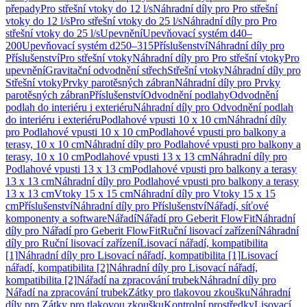
přepady
Pro střešní vtoky do 12 l/s
Náhradní díly pro Pro střešní
vtoky do 12 l/s
Pro střešní vtoky do 25 l/s
Náhradní díly pro Pro
střešní vtoky do 25 l/s
Upevnění
Upevňovací systém d40–
200
Upevňovací systém d250–315
Příslušenství
Náhradní díly pro
Příslušenství
Pro střešní vtoky
Náhradní díly pro Pro střešní vtoky
Pro
upevnění
Gravitační odvodnění střech
Střešní vtoky
Náhradní díly pro
Střešní vtoky
Prvky parotěsných zábran
Náhradní díly pro Prvky
parotěsných zábran
Příslušenství
Odvodnění podlahy
Odvodnění
podlah do interiéru i exteriéru
Náhradní díly pro Odvodnění podlah
do interiéru i exteriéru
Podlahové vpusti 10 x 10 cm
Náhradní díly
pro Podlahové vpusti 10 x 10 cm
Podlahové vpusti pro balkony a
terasy, 10 x 10 cm
Náhradní díly pro Podlahové vpusti pro balkony a
terasy, 10 x 10 cm
Podlahové vpusti 13 x 13 cm
Náhradní díly pro
Podlahové vpusti 13 x 13 cm
Podlahové vpusti pro balkony a terasy
13 x 13 cm
Náhradní díly pro Podlahové vpusti pro balkony a terasy
13 x 13 cm
Vtoky 15 x 15 cm
Náhradní díly pro Vtoky 15 x 15
cm
Příslušenství
Náhradní díly pro Příslušenství
Nářadí, síťové
komponenty a software
Nářadí
Nářadí pro Geberit FlowFit
Náhradní
díly pro Nářadí pro Geberit FlowFit
Ruční lisovací zařízení
Náhradní
díly pro Ruční lisovací zařízení
Lisovací nářadí, kompatibilita
[1]
Náhradní díly pro Lisovací nářadí, kompatibilita [1]
Lisovací
nářadí, kompatibilita [2]
Náhradní díly pro Lisovací nářadí,
kompatibilita [2]
Nářadí na zpracování trubek
Náhradní díly pro
Nářadí na zpracování trubek
Zátky pro tlakovou zkoušku
Náhradní
díly pro Zátky pro tlakovou zkoušku
Kontrolní prostředky
Lisovací