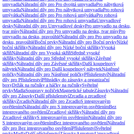
umyvadla
Náhradní díly pro Pro dvojitá umyvadla
Pro nábytková
umyvadla
Náhradní díly pro Pro nábytková umyvadla
Pro rohová
umývátka
Náhradní díly pro Pro rohová umývátka
Pro rohová
umyvadla
Náhradní díly pro Pro rohová umyvadla
Umyvadlové
desky
Náhradní díly pro Umyvadlové desky
Pro umyvadlo na desku,
tvar mísy
Náhradní díly pro Pro umyvadlo na desku, tvar mísy
Pro
umyvadlo na desku, pravoúhlé
Náhradní díly pro Pro umyvadlo na
desku, pravoúhlé
Boční prvky
Náhradní díly pro Boční prvky
Nízké
boční skříňky
Náhradní díly pro Nízké boční skříňky
Vysoká
skříň
Náhradní díly pro Vysoká skříň
Středně vysoké
skříňky
Náhradní díly pro Středně vysoké skříňky
Závěsné
skříňky
Náhradní díly pro Závěsné skříňky
Další koupelnový
nábytek
Náhradní díly pro Další koupelnový nábytek
Nástěnné
poličky
Náhradní díly pro Nástěnné poličky
Příslušenství
Náhradní
díly pro Příslušenství
Přihrádky do zásuvky a organizační
boxy
Držák na ručníky a háčky na ručníky
Světelné
prvky
Madla
Soupravy nožiček
Magnetické tabule
Zásuvky
Náhradní
díly pro Zásuvky
Další příslušenství
Zrcadla a zrcadlové
skříňky
Zrcadlo
Náhradní díly pro Zrcadlo
S integrovaným
osvětlením
Náhradní díly pro S integrovaným osvětlením
Bez
integrovaného osvětlení
Zrcadlové skříňky
Náhradní díly pro
Zrcadlové skříňky
S integrovaným osvětlením
Náhradní díly pro
S integrovaným osvětlením
Bez integrovaného osvětlení
Náhradní
díly pro Bez integrovaného osvětlení
Příslušenství
Světelné
prvky
Madla
Další příslušenství
Zásuvky
Armatury
Umyvadlové