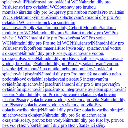
splachování
Příslušenství pro ovládání WC
Náhradní díly pro
Příslušenství pro ovládání WC
Soupravy pro hrubou
montáž
Náhradní díly pro Soupravy pro hrubou montáž
Pro ovládání
WC s elektronickým spuštěním splachování
Náhradní díly pro Pro
ovládání WC s elektronickým spuštěním
splachování
Spojky
Sanitární moduly Geberit Monolith
Sanitární
moduly pro WC
Náhradní díly pro Sanitární moduly pro WC
Pro
závěsná WC
Náhradní díly pro Pro závěsná WC
Pro stojící
WC
Náhradní díly pro Pro stojící WC
Příslušenství
Náhradní díly pro
Příslušenství
Spotřební materiál
Pisoáry
Pisoáry, splachované vodou,
s okrajem
Náhradní díly pro Pisoáry, splachované vodou,
s okrajem
Bez víka
Náhradní díly pro Bez víka
Pisoáry, splachované
vodou, bez okraje
Náhradní díly pro Pisoáry, splachované vodou,
bez okraje
Pro montáž na omítku nebo podomítkové ovládání
splachování pisoáru
Náhradní díly pro Pro montáž na omítku nebo
podomítkové ovládání splachování pisoáru
S integrovaným
ovládáním splachování pisoáru
Náhradní díly pro S integrovaným
ovládáním splachování pisoáru
Pro integrované ovládání splachování
pisoáru
Náhradní díly pro Pro integrované ovládání splachování
pisoáru
Pisoáry, splachované vodou, s víkem / pro víko
Náhradní díly
pro Pisoáry, splachované vodou, s víkem / pro víko
Bez
oplachovacího okraje
Náhradní díly pro Bez oplachovacího okraje
Se
splachovacím okrajem
Náhradní díly pro Se splachovacím
okrajem
Pisoáry, provoz bez vody
Náhradní díly pro Pisoáry, provoz
bez vody
Bez víka
Náhradní díly pro Bez víka
Dělicí stěny