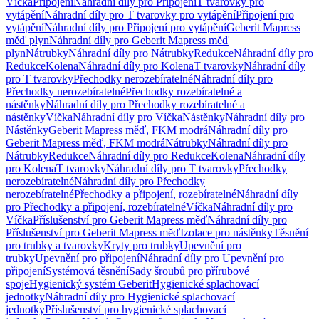
Víčka
Připojení
Náhradní díly pro Připojení
T tvarovky pro
vytápění
Náhradní díly pro T tvarovky pro vytápění
Připojení pro
vytápění
Náhradní díly pro Připojení pro vytápění
Geberit Mapress
měď plyn
Náhradní díly pro Geberit Mapress měď
plyn
Nátrubky
Náhradní díly pro Nátrubky
Redukce
Náhradní díly pro
Redukce
Kolena
Náhradní díly pro Kolena
T tvarovky
Náhradní díly
pro T tvarovky
Přechodky nerozebíratelné
Náhradní díly pro
Přechodky nerozebíratelné
Přechodky rozebíratelné a
nástěnky
Náhradní díly pro Přechodky rozebíratelné a
nástěnky
Víčka
Náhradní díly pro Víčka
Nástěnky
Náhradní díly pro
Nástěnky
Geberit Mapress měď, FKM modrá
Náhradní díly pro
Geberit Mapress měď, FKM modrá
Nátrubky
Náhradní díly pro
Nátrubky
Redukce
Náhradní díly pro Redukce
Kolena
Náhradní díly
pro Kolena
T tvarovky
Náhradní díly pro T tvarovky
Přechodky
nerozebíratelné
Náhradní díly pro Přechodky
nerozebíratelné
Přechodky a připojení, rozebíratelné
Náhradní díly
pro Přechodky a připojení, rozebíratelné
Víčka
Náhradní díly pro
Víčka
Příslušenství pro Geberit Mapress měď
Náhradní díly pro
Příslušenství pro Geberit Mapress měď
Izolace pro nástěnky
Těsnění
pro trubky a tvarovky
Kryty pro trubky
Upevnění pro
trubky
Upevnění pro připojení
Náhradní díly pro Upevnění pro
připojení
Systémová těsnění
Sady šroubů pro přírubové
spoje
Hygienický systém Geberit
Hygienické splachovací
jednotky
Náhradní díly pro Hygienické splachovací
jednotky
Příslušenství pro hygienické splachovací