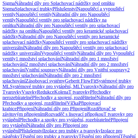
Sigma
Náhradní díly pro Splachovací nádržky pod omítku
Sigma
Splachovací trubky
Příslušenství
Napouštěcí a vypouštěcí
ventily
Napouštěcí ventily
Náhradní díly pro Napouštěcí
ventily
Napouštěcí ventily pro splachovací nádržky na
omítku
Náhradní díly pro Napouštěcí ventily pro splachovací
nádržky na omítku
Napouštěcí ventily pro keramické splachovací
nádržky
Náhradní díly pro Napouštěcí ventily pro keramické
splachovací nádržky
Napouštěcí ventily pro splachovací nádržky
univerzální
Náhradní díly pro Napouštěcí ventily pro splachovací
nádržky univerzální
Vypouštěcí ventily
Náhradní díly pro Vypouštěcí
ventily
1 množství splachování
Náhradní díly pro 1 množství
splachování
2 množství splachování
Náhradní díly pro 2 množství
splachování
Vnitřní soupravy
Náhradní díly pro Vnitřní soupravy
2
množství splachování
Náhradní díly pro 2 množství
splachování
Zásobovací systémy
Geberit FlowFit
Systémové trubky
ML
Systémové trubky pro vytápění, ML
Tvarovky
Náhradní díly pro
Tvarovky
Vsuvky
Redukce
Kolena
T tvarovky
Přechodky
nerozebíratelné
Přechodky a spojení, rozdělitelné
Náhradní díly pro
Přechodky a spojení, rozdělitelné
Víčka
Připojovací
krabice
Připojení
Náhradní díly pro Připojení
Rozdělovač se
závitovým připojením
Rozvaděč s lisovací přípojkou
T tvarovky pro
vytápění
Přechodky a spojky pro vytápění, rozebíratelné
Připojení
pro vytápění
Náhradní díly pro Připojení pro
vytápění
Příslušenství
Izolace pro trubky a tvarovky
Izolace pro
nástěnky
Těsnění pro trubky a tvarovky
Těsnění pro připojení
Těsnění