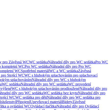
ly pro Závěsná WC
WC sedátka
Náhradní díly pro WC sedátka
Pro WC
ro kompletní WC
Pro WC sedátka
Náhradní díly pro Pro WC
kompletní WC
Spotřební materiál
WC a WC sedátka
Závěsná
 pro Stojící WC
WC s hlubokým splachováním pro splachovací
bokým splachováním
Náhradní díly pro WC s hlubokým
ka
WC sedátka
Náhradní díly pro WC sedátka
WC provedení
zvýšené
WC s hlubokým splachováním prodloužené
Náhradní díly pro
hradní díly pro WC sedátka
WC sedátka bez krytu
Náhradní díly pro
Stojící WC
WC sedátka pro děti
Náhradní díly pro WC sedátka pro
íslušenství
Připojení
Upevňovací materiál
Bidety
Závěsné
čítka a ovládání WC
Ovládací tlačítka
Náhradní díly pro Ovládací