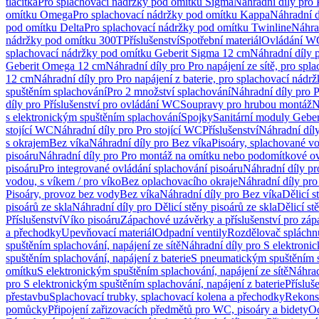
tlačítka
Pro splachovací nádržky pod omítku Sigma
Náhradní díly pro
omítku Omega
Pro splachovací nádržky pod omítku Kappa
Náhradní d
pod omítku Delta
Pro splachovací nádržky pod omítku Twinline
Náhra
nádržky pod omítku 300T
Příslušenství
Spotřební materiál
Ovládání WC
splachovací nádržky pod omítku Geberit Sigma 12 cm
Náhradní díly 
Geberit Omega 12 cm
Náhradní díly pro Pro napájení ze sítě, pro s
12 cm
Náhradní díly pro Pro napájení z baterie, pro splachovací nád
spuštěním splachování
Pro 2 množství splachování
Náhradní díly pro 
díly pro Příslušenství pro ovládání WC
Soupravy pro hrubou montáž
N
s elektronickým spuštěním splachování
Spojky
Sanitární moduly Geber
stojící WC
Náhradní díly pro Pro stojící WC
Příslušenství
Náhradní díly
s okrajem
Bez víka
Náhradní díly pro Bez víka
Pisoáry, splachované vo
pisoáru
Náhradní díly pro Pro montáž na omítku nebo podomítkové ov
pisoáru
Pro integrované ovládání splachování pisoáru
Náhradní díly pr
vodou, s víkem / pro víko
Bez oplachovacího okraje
Náhradní díly pro
Pisoáry, provoz bez vody
Bez víka
Náhradní díly pro Bez víka
Dělicí s
pisoárů ze skla
Náhradní díly pro Dělicí stěny pisoárů ze skla
Dělicí st
Příslušenství
Víko pisoáru
Zápachové uzávěrky a příslušenství pro zá
a přechodky
Upevňovací materiál
Odpadní ventily
Rozdělovač spláchn
spuštěním splachování, napájení ze sítě
Náhradní díly pro S elektronic
spuštěním splachování, napájení z baterie
S pneumatickým spuštěním 
omítku
S elektronickým spuštěním splachování, napájení ze sítě
Náhrad
pro S elektronickým spuštěním splachování, napájení z baterie
Přísluš
přestavbu
Splachovací trubky, splachovací kolena a přechodky
Rekons
pomůcky
Připojení zařizovacích předmětů pro WC, pisoáry a bidety
Od