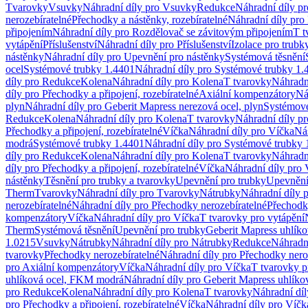
Tvarovky
Vsuvky
Náhradní díly pro Vsuvky
Redukce
Náhradní díly p
nerozebíratelné
Přechodky a nástěnky, rozebíratelné
Náhradní díly pro 
připojením
Náhradní díly pro Rozdělovač se závitovým připojením
T t
vytápění
Příslušenství
Náhradní díly pro Příslušenství
Izolace pro trubk
nástěnky
Náhradní díly pro Upevnění pro nástěnky
Systémová těsnění
ocel
Systémové trubky 1.4401
Náhradní díly pro Systémové trubky 1.
díly pro Redukce
Kolena
Náhradní díly pro Kolena
T tvarovky
Náhradn
díly pro Přechodky a připojení, rozebíratelné
Axiální kompenzátory
Ná
plyn
Náhradní díly pro Geberit Mapress nerezová ocel, plyn
Systémové
Redukce
Kolena
Náhradní díly pro Kolena
T tvarovky
Náhradní díly p
Přechodky a připojení, rozebíratelné
Víčka
Náhradní díly pro Víčka
Ná
modrá
Systémové trubky 1.4401
Náhradní díly pro Systémové trubky 
díly pro Redukce
Kolena
Náhradní díly pro Kolena
T tvarovky
Náhradn
díly pro Přechodky a připojení, rozebíratelné
Víčka
Náhradní díly pro 
nástěnky
Těsnění pro trubky a tvarovky
Upevnění pro trubky
Upevnění 
Therm
Tvarovky
Náhradní díly pro Tvarovky
Nátrubky
Náhradní díly 
nerozebíratelné
Náhradní díly pro Přechodky nerozebíratelné
Přechodky
kompenzátory
Víčka
Náhradní díly pro Víčka
T tvarovky pro vytápění
Therm
Systémová těsnění
Upevnění pro trubky
Geberit Mapress uhlíko
1.0215
Vsuvky
Nátrubky
Náhradní díly pro Nátrubky
Redukce
Náhradn
tvarovky
Přechodky nerozebíratelné
Náhradní díly pro Přechodky nero
pro Axiální kompenzátory
Víčka
Náhradní díly pro Víčka
T tvarovky p
uhlíková ocel, FKM modrá
Náhradní díly pro Geberit Mapress uhlík
pro Redukce
Kolena
Náhradní díly pro Kolena
T tvarovky
Náhradní díl
pro Přechodky a připojení, rozebíratelné
Víčka
Náhradní díly pro Víčk