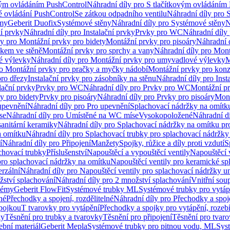
vým ovládáním PushControl
Náhradní díly pro S tlačítkovým ovládáním
vé ovládání PushControl
Se zátkou odpadního ventilu
Náhradní díly pro 
émy
Geberit Duofix
Systémové stěny
Náhradní díly pro Systémové stěny
N
ní prvky
Náhradní díly pro Instalační prvky
Prvky pro WC
Náhradní díly
ly pro Montážní prvky pro bidety
Montážní prvky pro pisoáry
Náhradní 
okem ve stěně
Montážní prvky pro sprchy a vany
Náhradní díly pro Mont
é výlevky
Náhradní díly pro Montážní prvky pro umyvadlové výlevky
M
ro Montážní prvky pro pračky a myčky nádobí
Montážní prvky pro konz
pro dřezy
Instalační prvky pro zásobníky na stěnu
Náhradní díly pro Inst
lační prvky
Prvky pro WC
Náhradní díly pro Prvky pro WC
Montážní p
y pro bidety
Prvky pro pisoáry
Náhradní díly pro Prvky pro pisoáry
Mont
upevnění
Náhradní díly pro Pro upevnění
Splachovací nádržky na omítk
se
Náhradní díly pro Umístěné na WC míse
Vysokopoložené
Náhradní d
anitární keramiky
Náhradní díly pro Splachovací nádržky na omítku pr
a omítku
Náhradní díly pro Splachovací trubky pro splachovací nádržky
í
Náhradní díly pro Připojení
Manžety
Spojky, růžice a díly proti vzdutí
S
chovací trubky
Příslušenství
Napouštěcí a vypouštěcí ventily
Napouštěcí 
pro splachovací nádržky na omítku
Napouštěcí ventily pro keramické sp
erzální
Náhradní díly pro Napouštěcí ventily pro splachovací nádržky un
žství splachování
Náhradní díly pro 2 množství splachování
Vnitřní sou
témy
Geberit FlowFit
Systémové trubky ML
Systémové trubky pro vytá
né
Přechodky a spojení, rozdělitelné
Náhradní díly pro Přechodky a spoje
ípojkou
T tvarovky pro vytápění
Přechodky a spojky pro vytápění, rozebí
ky
Těsnění pro trubky a tvarovky
Těsnění pro připojení
Těsnění pro tvar
ební materiál
Geberit Mepla
Systémové trubky pro pitnou vodu, ML
Sys