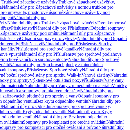
o Trubkové zápachové uzávěrky
Trubkové zápachové uzávěrky,
a
Náhradní díly pro Zápachové uzávěrky s nornou trubkou pro
 pro umyvadla, prostorově úsporné
Zápachové uzávěrky pod
řipojení
Náhradní díly pro
ěrky
Náhradní díly pro Trubkové zápachové uzávěrky
Dvoukomorové
 dřezy
Příslušenství
Náhradní díly pro Příslušenství
Odpadní soupravy
y
Zápachové uzávěrky pod omítku
Náhradní díly pro Zápachové
říslušenství
Odpadní soupravy pro výlevky
Náhradní díly pro Odpadní
ní ventily
Příslušenství
Náhradní díly pro Příslušenství
Sprchy
 kanálky
Příslušenství pro sprchové kanálky
Náhradní díly pro
hové vpusti
Náhradní díly pro Příslušenství pro sprchové podlahové
ě
Sprchové vaničky a sprchové plochy
Náhradní díly pro Sprchové
riálů
Náhradní díly pro Sprchovací plochy z minerálních
padní soupravy
Příslušenství
Sprchové zástěny
Náhradní díly pro
vné boční sprchové stěny pro sprchu Walk-In
Vanové zástěny
Náhradní
boxy pro sprchy
Výklenkové odkládací boxy
Příslušenství
Vany
Vany
ího materiálu
Náhradní díly pro Vany z minerálního materiálu
Vaničky
h nosníků a soupravy pro ukotvení do stěny
Náhradní díly pro
ní zařizovacích předmětů pro sprchy a vany
Odpadní soupravy pro
m odpadního ventilu
Bez krytu odpadního ventilu
Náhradní díly pro
0
Náhradní díly pro Odpadní soupravy pro sprchové vaničky,
ního ventilu
Kryty odpadního ventilu
Náhradní díly pro Kryty
 odpadního ventilu
Náhradní díly pro Bez krytu odpadního
ým ovládáním
Soupravy pro kompletaci pro otočné ovládání
Náhradní
Soupravy pro kompletaci pro otočné ovládání a přívod
Náhradní díly