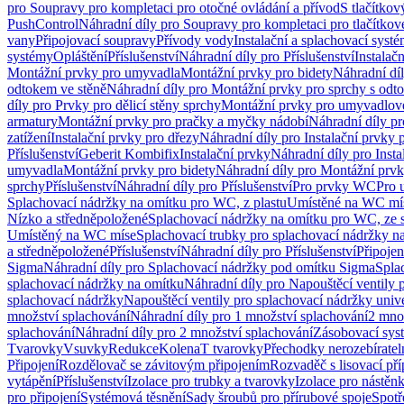
pro Soupravy pro kompletaci pro otočné ovládání a přívod
S tlačítko
PushControl
Náhradní díly pro Soupravy pro kompletaci pro tlačítko
vany
Připojovací soupravy
Přívody vody
Instalační a splachovací syst
systémy
Opláštění
Příslušenství
Náhradní díly pro Příslušenství
Instalač
Montážní prvky pro umyvadla
Montážní prvky pro bidety
Náhradní dí
odtokem ve stěně
Náhradní díly pro Montážní prvky pro sprchy s odt
díly pro Prvky pro dělicí stěny sprchy
Montážní prvky pro umyvadlov
armatury
Montážní prvky pro pračky a myčky nádobí
Náhradní díly p
zatížení
Instalační prvky pro dřezy
Náhradní díly pro Instalační prvky 
Příslušenství
Geberit Kombifix
Instalační prvky
Náhradní díly pro Insta
umyvadla
Montážní prvky pro bidety
Náhradní díly pro Montážní prvk
sprchy
Příslušenství
Náhradní díly pro Příslušenství
Pro prvky WC
Pro 
Splachovací nádržky na omítku pro WC, z plastu
Umístěné na WC mí
Nízko a středněpoložené
Splachovací nádržky na omítku pro WC, ze s
Umístěný na WC míse
Splachovací trubky pro splachovací nádržky n
a středněpoložené
Příslušenství
Náhradní díly pro Příslušenství
Připojen
Sigma
Náhradní díly pro Splachovací nádržky pod omítku Sigma
Spla
splachovací nádržky na omítku
Náhradní díly pro Napouštěcí ventily 
splachovací nádržky
Napouštěcí ventily pro splachovací nádržky univ
množství splachování
Náhradní díly pro 1 množství splachování
2 mno
splachování
Náhradní díly pro 2 množství splachování
Zásobovací sys
Tvarovky
Vsuvky
Redukce
Kolena
T tvarovky
Přechodky nerozebíratel
Připojení
Rozdělovač se závitovým připojením
Rozvaděč s lisovací př
vytápění
Příslušenství
Izolace pro trubky a tvarovky
Izolace pro nástěn
pro připojení
Systémová těsnění
Sady šroubů pro přírubové spoje
Spotř