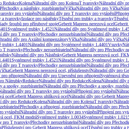
ro Redukce
Kolena
Náhradní díly pro Kolena
T tvarovky
Náhradní díly p
Přechodky a nástěnky, rozebíratelné
Víčka
Náhradní díly pro Víčka
Nást
varovky pro vytápění
Náhradní díly pro T tvarovky pro vytápění
Připoje
y a tvarovky
Izolace pro nástěnky
Těsnění pro trubky a tvarovky
Těsnění
Sady šroubů pro přírubové spoje
Geberit Mapress nerezová ocel
Geberit
4401
Systémové trubky 1.4521
Náhradní díly pro Systémové trubky 1.4
í díly pro T tvarovky
Přechodky nerozebíratelné
Náhradní díly pro Přec
hradní díly pro Axiální kompenzátory
Víčka
Náhradní díly pro Víčka
Ná
 trubky 1.4401
Náhradní díly pro Systémové trubky 1.4401
Vsuvky
Nát
ro T tvarovky
Přechodky nerozebíratelné
Náhradní díly pro Přechodky ne
stěnky
Náhradní díly pro Nástěnky
Geberit Mapress nerezová ocel, F
1.4401
Systémové trubky 1.4521
Náhradní díly pro Systémové trubky 1
í díly pro T tvarovky
Přechodky nerozebíratelné
Náhradní díly pro Přec
Víčka
Geberit Mapress nerezová ocel, příslušenství
Náhradní díly pro Ge
pro připojení
Náhradní díly pro Upevnění pro připojení
Systémová těsn
pro Nátrubky
Redukce
Náhradní díly pro Redukce
Kolena
Náhradní díly 
 a spojky, rozebíratelné
Náhradní díly pro Přechodky a spojky, rozebír
Náhradní díly pro T tvarovky pro vytápění
Připojení pro vytápění
Náhrad
vá ocel
Geberit Mapress uhlíková ocel
Náhradní díly pro Geberit Mapres
í díly pro Redukce
Kolena
Náhradní díly pro Kolena
T tvarovky
Náhradn
zebíratelné
Přechodky a připojení, rozebíratelné
Náhradní díly pro Přech
ro vytápění
Náhradní díly pro T tvarovky pro vytápění
Připojení pro vyt
ová ocel, FKM modrá
Systémové trubky 1.0034
Systémové trubky 1.021
y pro T tvarovky
Přechodky nerozebíratelné
Náhradní díly pro Přechodk
a
Příslušenství pro Geberit Mapress uhlíková ocel
Těsnění pro trubky a 