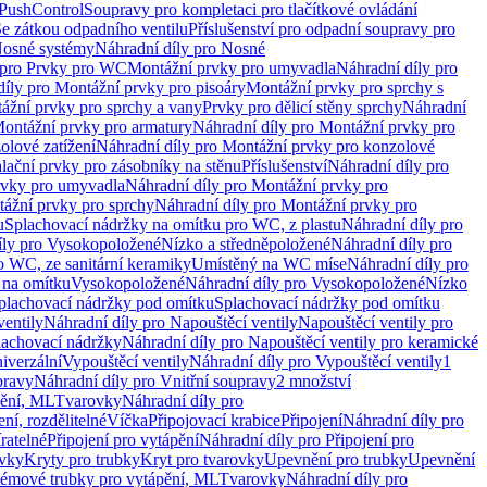
 PushControl
Soupravy pro kompletaci pro tlačítkové ovládání
Se zátkou odpadního ventilu
Příslušenství pro odpadní soupravy pro
osné systémy
Náhradní díly pro Nosné
 pro Prvky pro WC
Montážní prvky pro umyvadla
Náhradní díly pro
díly pro Montážní prvky pro pisoáry
Montážní prvky pro sprchy s
ážní prvky pro sprchy a vany
Prvky pro dělicí stěny sprchy
Náhradní
ontážní prvky pro armatury
Náhradní díly pro Montážní prvky pro
olové zatížení
Náhradní díly pro Montážní prvky pro konzolové
alační prvky pro zásobníky na stěnu
Příslušenství
Náhradní díly pro
rvky pro umyvadla
Náhradní díly pro Montážní prvky pro
ážní prvky pro sprchy
Náhradní díly pro Montážní prvky pro
u
Splachovací nádržky na omítku pro WC, z plastu
Náhradní díly pro
íly pro Vysokopoložené
Nízko a středněpoložené
Náhradní díly pro
o WC, ze sanitární keramiky
Umístěný na WC míse
Náhradní díly pro
 na omítku
Vysokopoložené
Náhradní díly pro Vysokopoložené
Nízko
plachovací nádržky pod omítku
Splachovací nádržky pod omítku
ventily
Náhradní díly pro Napouštěcí ventily
Napouštěcí ventily pro
lachovací nádržky
Náhradní díly pro Napouštěcí ventily pro keramické
iverzální
Vypouštěcí ventily
Náhradní díly pro Vypouštěcí ventily
1
pravy
Náhradní díly pro Vnitřní soupravy
2 množství
pění, ML
Tvarovky
Náhradní díly pro
ní, rozdělitelné
Víčka
Připojovací krabice
Připojení
Náhradní díly pro
ratelné
Připojení pro vytápění
Náhradní díly pro Připojení pro
ovky
Kryty pro trubky
Kryt pro tvarovky
Upevnění pro trubky
Upevnění
témové trubky pro vytápění, ML
Tvarovky
Náhradní díly pro