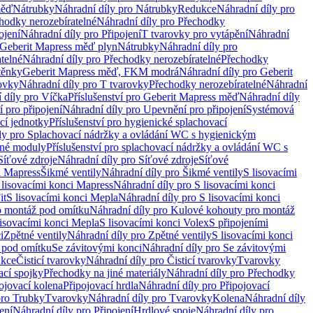
měď
Nátrubky
Náhradní díly pro Nátrubky
Redukce
Náhradní díly pro
hodky nerozebíratelné
Náhradní díly pro Přechodky
ojení
Náhradní díly pro Připojení
T tvarovky pro vytápění
Náhradní
 Geberit Mapress měď plyn
Nátrubky
Náhradní díly pro
telné
Náhradní díly pro Přechodky nerozebíratelné
Přechodky
těnky
Geberit Mapress měď, FKM modrá
Náhradní díly pro Geberit
ovky
Náhradní díly pro T tvarovky
Přechodky nerozebíratelné
Náhradní
 díly pro Víčka
Příslušenství pro Geberit Mapress měď
Náhradní díly
 pro připojení
Náhradní díly pro Upevnění pro připojení
Systémová
cí jednotky
Příslušenství pro hygienické splachovací
ly pro Splachovací nádržky a ovládání WC s hygienickým
ěné moduly
Příslušenství pro splachovací nádržky a ovládání WC s
Síťové zdroje
Náhradní díly pro Síťové zdroje
Síťové
i Mapress
Šikmé ventily
Náhradní díly pro Šikmé ventily
S lisovacími
 lisovacími konci Mapress
Náhradní díly pro S lisovacími konci
it
S lisovacími konci Mepla
Náhradní díly pro S lisovacími konci
o montáž pod omítku
Náhradní díly pro Kulové kohouty pro montáž
lisovacími konci Mepla
S lisovacími konci Volex
S připojeními
i
Zpětné ventily
Náhradní díly pro Zpětné ventily
S lisovacími konci
 pod omítku
Se závitovými konci
Náhradní díly pro Se závitovými
kce
Čisticí tvarovky
Náhradní díly pro Čisticí tvarovky
Tvarovky
ací spojky
Přechodky na jiné materiály
Náhradní díly pro Přechodky
ojovací kolena
Připojovací hrdla
Náhradní díly pro Připojovací
pro Trubky
Tvarovky
Náhradní díly pro Tvarovky
Kolena
Náhradní díly
ení
Náhradní díly pro Připojení
Hrdlové spoje
Náhradní díly pro