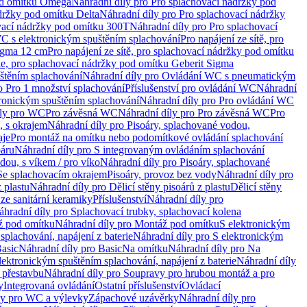
od omítku Omega
Náhradní díly pro Pro splachovací nádržky pod
držky pod omítku Delta
Náhradní díly pro Pro splachovací nádržky
vací nádržky pod omítku 300T
Náhradní díly pro Pro splachovací
C s elektronickým spuštěním splachování
Pro napájení ze sítě, pro
Sigma 12 cm
Pro napájení ze sítě, pro splachovací nádržky pod omítku
rie, pro splachovací nádržky pod omítku Geberit Sigma
těním splachování
Náhradní díly pro Ovládání WC s pneumatickým
o Pro 1 množství splachování
Příslušenství pro ovládání WC
Náhradní
ronickým spuštěním splachování
Náhradní díly pro Pro ovládání WC
uly pro WC
Pro závěsná WC
Náhradní díly pro Pro závěsná WC
Pro
, s okrajem
Náhradní díly pro Pisoáry, splachované vodou,
aje
Pro montáž na omítku nebo podomítkové ovládání splachování
oáru
Náhradní díly pro S integrovaným ovládáním splachování
dou, s víkem / pro víko
Náhradní díly pro Pisoáry, splachované
 Se splachovacím okrajem
Pisoáry, provoz bez vody
Náhradní díly pro
z plastu
Náhradní díly pro Dělicí stěny pisoárů z plastu
Dělicí stěny
 ze sanitární keramiky
Příslušenství
Náhradní díly pro
áhradní díly pro Splachovací trubky, splachovací kolena
 pod omítku
Náhradní díly pro Montáž pod omítku
S elektronickým
splachování, napájení z baterie
Náhradní díly pro S elektronickým
asic
Náhradní díly pro Basic
Na omítku
Náhradní díly pro Na
lektronickým spuštěním splachování, napájení z baterie
Náhradní díly
 přestavbu
Náhradní díly pro Soupravy pro hrubou montáž a pro
y
Integrovaná ovládání
Ostatní příslušenství
Ovládací
vy pro WC a výlevky
Zápachové uzávěrky
Náhradní díly pro