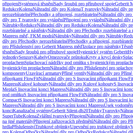
připojení
Systémová těsnění
Sady šroubů pro přírubové spoje
Geberit 
Redukce
Kolena
Náhradní díly pro Kolena
T tvarovky
Náhradní díly p
nerozebíratelné
Přechodky a připojení, rozebíratelné
Náhradní díly pro 
díly pro T tvarovky pro vytápění
Připojení pro vytápění
Náhradní díly 
Nátrubky
Redukce
Náhradní díly pro Redukce
Kolena
Náhradní díly p
rozebíratelné a nástěnky
Náhradní díly pro Přechodky rozebíratelné a 
Mapress měď, FKM modrá
Nátrubky
Náhradní díly pro Nátrubky
Red
díly pro Přechodky nerozebíratelné
Přechodky a připojení, rozebíratel
pro Příslušenství pro Geberit Mapress měď
Izolace pro nástěnky
Těsněn
těsnění
Sady šroubů pro přírubové spoje
Hygienický systém Geberit
Hy
jednotky
Senzory
Kabely
Omezovače průtoku
Kryty a krycí desky
Spla
proplachem
Splachovací nádržky pod omítku s hygienickým proplac
hygienickým proplachem
Náhradní díly pro Příslušenství pro splach
komponenty
Uzavírací armatury
Přímé ventily
Náhradní díly pro Přímé 
přípojkami FlowFit
Náhradní díly pro S lisovacími přípojkami FlowFi
Mapress
Kulové kohouty
Náhradní díly pro Kulové kohouty
S lisovac
Mepla
S lisovacími konci Mapress
Náhradní díly pro S lisovacími kon
pod omítku
S lisovacími přípojkami FlowFit
Náhradní díly pro S lisov
Compact
S lisovacími konci Mapress
Náhradní díly pro S lisovacími 
Mapress
Náhradní díly pro S lisovacími konci Mapress
Úsek vodoměru
konci
Kanalizační systémy
Geberit Silent-db20
Trubky
Tvarovky
Náhrad
SuperTube
Kolena
Zvláštní tvarovky
Připojení
Náhradní díly pro Připoj
na jiné materiály
Připojení zařizovacích předmětů
Náhradní díly pro Př
hrdla
Příslušenství
Trubkové objímky
Upevnění pro trubkové objímky
V
pro Kolena
Odbočky
Náhradní díly pro Odbočky
Redukce
Náhradní dí