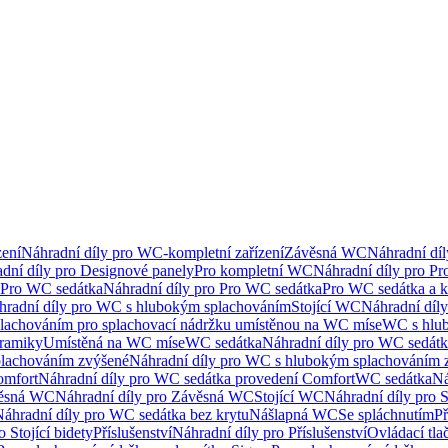
ení
Náhradní díly pro WC-kompletní zařízení
Závěsná WC
Náhradní dí
dní díly pro Designové panely
Pro kompletní WC
Náhradní díly pro P
Pro WC sedátka
Náhradní díly pro Pro WC sedátka
Pro WC sedátka a 
hradní díly pro WC s hlubokým splachováním
Stojící WC
Náhradní díly
lachováním pro splachovací nádržku umístěnou na WC míse
WC s hlu
eramiky
Umístěná na WC míse
WC sedátka
Náhradní díly pro WC sedát
lachováním zvýšené
Náhradní díly pro WC s hlubokým splachováním 
omfort
Náhradní díly pro WC sedátka provedení Comfort
WC sedátka
Ná
ěsná WC
Náhradní díly pro Závěsná WC
Stojící WC
Náhradní díly pro 
áhradní díly pro WC sedátka bez krytu
Nášlapná WC
Se spláchnutím
Př
 Stojící bidety
Příslušenství
Náhradní díly pro Příslušenství
Ovládací tla