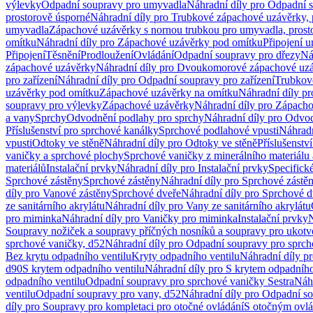
výlevky
Odpadní soupravy pro umyvadla
Náhradní díly pro Odpadní 
prostorově úsporné
Náhradní díly pro Trubkové zápachové uzávěrky, 
umyvadla
Zápachové uzávěrky s nornou trubkou pro umyvadla, prost
omítku
Náhradní díly pro Zápachové uzávěrky pod omítku
Připojení 
Připojení
Těsnění
Prodloužení
Ovládání
Odpadní soupravy pro dřezy
Ná
zápachové uzávěrky
Náhradní díly pro Dvoukomorové zápachové uz
pro zařízení
Náhradní díly pro Odpadní soupravy pro zařízení
Trubkov
uzávěrky pod omítku
Zápachové uzávěrky na omítku
Náhradní díly p
soupravy pro výlevky
Zápachové uzávěrky
Náhradní díly pro Zápach
a vany
Sprchy
Odvodnění podlahy pro sprchy
Náhradní díly pro Odvo
Příslušenství pro sprchové kanálky
Sprchové podlahové vpusti
Náhradn
vpusti
Odtoky ve stěně
Náhradní díly pro Odtoky ve stěně
Příslušenstv
vaničky a sprchové plochy
Sprchové vaničky z minerálního materiálu 
materiálů
Instalační prvky
Náhradní díly pro Instalační prvky
Specifick
Sprchové zástěny
Sprchové zástěny
Náhradní díly pro Sprchové zástě
díly pro Vanové zástěny
Sprchové dveře
Náhradní díly pro Sprchové d
ze sanitárního akrylátu
Náhradní díly pro Vany ze sanitárního akrylátu
pro miminka
Náhradní díly pro Vaničky pro miminka
Instalační prvky
N
Soupravy nožiček a soupravy příčných nosníků a soupravy pro ukotv
sprchové vaničky, d52
Náhradní díly pro Odpadní soupravy pro sprch
Bez krytu odpadního ventilu
Kryty odpadního ventilu
Náhradní díly p
d90
S krytem odpadního ventilu
Náhradní díly pro S krytem odpadního
odpadního ventilu
Odpadní soupravy pro sprchové vaničky Sestra
Náhr
ventilu
Odpadní soupravy pro vany, d52
Náhradní díly pro Odpadní so
díly pro Soupravy pro kompletaci pro otočné ovládání
S otočným ovl