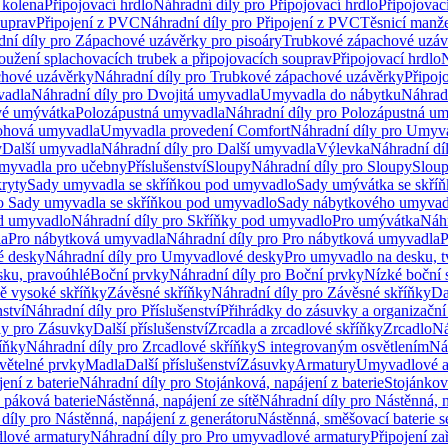
 kolena
Připojovací hrdlo
Náhradní díly pro Připojovací hrdlo
Připojovac
ouprav
Připojení z PVC
Náhradní díly pro Připojení z PVC
Těsnicí manže
ní díly pro Zápachové uzávěrky pro pisoáry
Trubkové zápachové uzáv
oužení splachovacích trubek a připojovacích souprav
Připojovací hrdlo
N
chové uzávěrky
Náhradní díly pro Trubkové zápachové uzávěrky
Připoj
vadla
Náhradní díly pro Dvojitá umyvadla
Umyvadla do nábytku
Náhrad
é umývátka
Polozápustná umyvadla
Náhradní díly pro Polozápustná u
hová umyvadla
Umyvadla provedení Comfort
Náhradní díly pro Umyv
y
Další umyvadla
Náhradní díly pro Další umyvadla
Výlevka
Náhradní dí
myvadla pro učebny
Příslušenství
Sloupy
Náhradní díly pro Sloupy
Slou
kryty
Sady umyvadla se skříňkou pod umyvadlo
Sady umývátka se skří
ro Sady umyvadla se skříňkou pod umyvadlo
Sady nábytkového umyvadl
d umyvadlo
Náhradní díly pro Skříňky pod umyvadlo
Pro umývátka
Náhr
la
Pro nábytková umyvadla
Náhradní díly pro Pro nábytková umyvadla
P
 desky
Náhradní díly pro Umyvadlové desky
Pro umyvadlo na desku, t
sku, pravoúhlé
Boční prvky
Náhradní díly pro Boční prvky
Nízké boční 
ně vysoké skříňky
Závěsné skříňky
Náhradní díly pro Závěsné skříňky
Da
nství
Náhradní díly pro Příslušenství
Přihrádky do zásuvky a organizačn
ly pro Zásuvky
Další příslušenství
Zrcadla a zrcadlové skříňky
Zrcadlo
Ná
íňky
Náhradní díly pro Zrcadlové skříňky
S integrovaným osvětlením
Ná
větelné prvky
Madla
Další příslušenství
Zásuvky
Armatury
Umyvadlové a
ení z baterie
Náhradní díly pro Stojánková, napájení z baterie
Stojánkov
 páková baterie
Nástěnná, napájení ze sítě
Náhradní díly pro Nástěnná, n
díly pro Nástěnná, napájení z generátoru
Nástěnná, směšovací baterie 
lové armatury
Náhradní díly pro Pro umyvadlové armatury
Připojení za