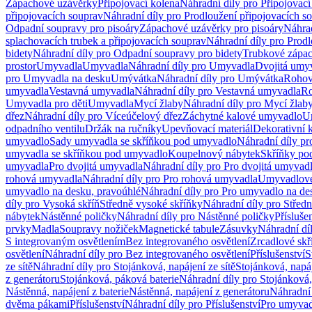
Zápachové uzávěrky
Připojovací kolena
Náhradní díly pro Připojovací
připojovacích souprav
Náhradní díly pro Prodloužení připojovacích s
Odpadní soupravy pro pisoáry
Zápachové uzávěrky pro pisoáry
Náhrad
splachovacích trubek a připojovacích souprav
Náhradní díly pro Prodl
bidety
Náhradní díly pro Odpadní soupravy pro bidety
Trubkové zápa
prostor
Umyvadla
Umyvadla
Náhradní díly pro Umyvadla
Dvojitá umy
pro Umyvadla na desku
Umývátka
Náhradní díly pro Umývátka
Rohov
umyvadla
Vestavná umyvadla
Náhradní díly pro Vestavná umyvadla
Ro
Umyvadla pro děti
Umyvadla
Mycí žlaby
Náhradní díly pro Mycí žlab
dřez
Náhradní díly pro Víceúčelový dřez
Záchytné kalové umyvadlo
U
odpadního ventilu
Držák na ručníky
Upevňovací materiál
Dekorativní 
umyvadlo
Sady umyvadla se skříňkou pod umyvadlo
Náhradní díly p
umyvadla se skříňkou pod umyvadlo
Koupelnový nábytek
Skříňky po
umyvadla
Pro dvojitá umyvadla
Náhradní díly pro Pro dvojitá umyvad
rohová umyvadla
Náhradní díly pro Pro rohová umyvadla
Umyvadlové
umyvadlo na desku, pravoúhlé
Náhradní díly pro Pro umyvadlo na de
díly pro Vysoká skříň
Středně vysoké skříňky
Náhradní díly pro Střed
nábytek
Nástěnné poličky
Náhradní díly pro Nástěnné poličky
Přísluše
prvky
Madla
Soupravy nožiček
Magnetické tabule
Zásuvky
Náhradní dí
S integrovaným osvětlením
Bez integrovaného osvětlení
Zrcadlové skř
osvětlení
Náhradní díly pro Bez integrovaného osvětlení
Příslušenství
S
ze sítě
Náhradní díly pro Stojánková, napájení ze sítě
Stojánková, napáj
z generátoru
Stojánková, páková baterie
Náhradní díly pro Stojánková,
Nástěnná, napájení z baterie
Nástěnná, napájení z generátoru
Náhradní 
dvěma pákami
Příslušenství
Náhradní díly pro Příslušenství
Pro umyvad