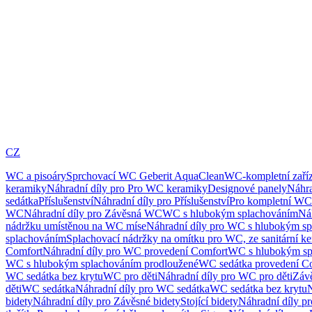
CZ
WC a pisoáry
Sprchovací WC Geberit AquaClean
WC-kompletní zaříz
keramiky
Náhradní díly pro Pro WC keramiky
Designové panely
Náhra
sedátka
Příslušenství
Náhradní díly pro Příslušenství
Pro kompletní WC
WC
Náhradní díly pro Závěsná WC
WC s hlubokým splachováním
Ná
nádržku umístěnou na WC míse
Náhradní díly pro WC s hlubokým sp
splachováním
Splachovací nádržky na omítku pro WC, ze sanitární k
Comfort
Náhradní díly pro WC provedení Comfort
WC s hlubokým sp
WC s hlubokým splachováním prodloužené
WC sedátka provedení C
WC sedátka bez krytu
WC pro děti
Náhradní díly pro WC pro děti
Záv
děti
WC sedátka
Náhradní díly pro WC sedátka
WC sedátka bez krytu
N
bidety
Náhradní díly pro Závěsné bidety
Stojící bidety
Náhradní díly pro