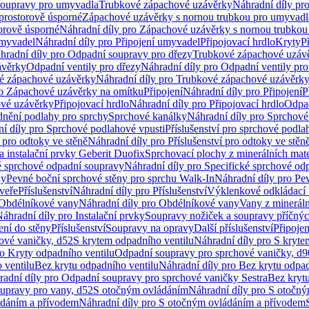
soupravy pro umyvadla
Trubkové zápachové uzávěrky
Náhradní díly pr
prostorově úsporné
Zápachové uzávěrky s nornou trubkou pro umyvadl
orově úsporné
Náhradní díly pro Zápachové uzávěrky s nornou trubkou
umyvadel
Náhradní díly pro Připojení umyvadel
Připojovací hrdlo
Kryty
P
hradní díly pro Odpadní soupravy pro dřezy
Trubkové zápachové uzáv
ávěrky
Odpadní ventily pro dřezy
Náhradní díly pro Odpadní ventily pro
é zápachové uzávěrky
Náhradní díly pro Trubkové zápachové uzávěrk
ro Zápachové uzávěrky na omítku
Připojení
Náhradní díly pro Připojení
P
ové uzávěrky
Připojovací hrdlo
Náhradní díly pro Připojovací hrdlo
Odpad
dnění podlahy pro sprchy
Sprchové kanálky
Náhradní díly pro Sprchové
í díly pro Sprchové podlahové vpusti
Příslušenství pro sprchové podla
í pro odtoky ve stěně
Náhradní díly pro Příslušenství pro odtoky ve stěn
a instalační prvky Geberit Duofix
Sprchovací plochy z minerálních mate
é sprchové odpadní soupravy
Náhradní díly pro Specifické sprchové od
ny
Pevné boční sprchové stěny pro sprchu Walk-In
Náhradní díly pro Pe
veře
Příslušenství
Náhradní díly pro Příslušenství
Výklenkové odkládací 
Obdélníkové vany
Náhradní díly pro Obdélníkové vany
Vany z mineráln
áhradní díly pro Instalační prvky
Soupravy nožiček a soupravy příčnýc
ení do stěny
Příslušenství
Soupravy na opravy
Další příslušenství
Připoje
ové vaničky, d52
S krytem odpadního ventilu
Náhradní díly pro S kryte
ro Kryty odpadního ventilu
Odpadní soupravy pro sprchové vaničky, d9
 ventilu
Bez krytu odpadního ventilu
Náhradní díly pro Bez krytu odpad
adní díly pro Odpadní soupravy pro sprchové vaničky Sestra
Bez krytu
upravy pro vany, d52
S otočným ovládáním
Náhradní díly pro S otočn
ádáním a přívodem
Náhradní díly pro S otočným ovládáním a přívodem