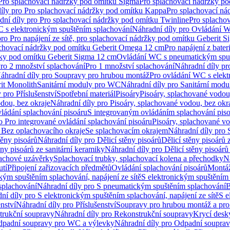
 Pro splachovací nádržky pod omítku Sigma
Pro splachovací nádržky p
íly pro Pro splachovací nádržky pod omítku Kappa
Pro splachovací ná
dní díly pro Pro splachovací nádržky pod omítku Twinline
Pro splacho
 s elektronickým spuštěním splachování
Náhradní díly pro Ovládání W
pro Pro napájení ze sítě, pro splachovací nádržky pod omítku Geberit 
plachovací nádržky pod omítku Geberit Omega 12 cm
Pro napájení z bate
ržky pod omítku Geberit Sigma 12 cm
Ovládání WC s pneumatickým spuš
Pro 2 množství splachování
Pro 1 množství splachování
Náhradní díly pr
áhradní díly pro Soupravy pro hrubou montáž
Pro ovládání WC s elekt
it Monolith
Sanitární moduly pro WC
Náhradní díly pro Sanitární mod
 pro Příslušenství
Spotřební materiál
Pisoáry
Pisoáry, splachované vodou
dou, bez okraje
Náhradní díly pro Pisoáry, splachované vodou, bez okr
ládání splachování pisoáru
S integrovaným ovládáním splachování pis
o Pro integrované ovládání splachování pisoáru
Pisoáry, splachované vo
 Bez oplachovacího okraje
Se splachovacím okrajem
Náhradní díly pro
těny pisoárů
Náhradní díly pro Dělicí stěny pisoárů
Dělicí stěny pisoárů 
ěny pisoárů ze sanitární keramiky
Náhradní díly pro Dělicí stěny pisoárů
pachové uzávěrky
Splachovací trubky, splachovací kolena a přechodky
N
utí
Připojení zařizovacích předmětů
Ovládání splachování pisoárů
Montáž
kým spuštěním splachování, napájení ze sítě
S elektronickým spuštěním 
splachování
Náhradní díly pro S pneumatickým spuštěním splachování
B
ní díly pro S elektronickým spuštěním splachování, napájení ze sítě
S e
enství
Náhradní díly pro Příslušenství
Soupravy pro hrubou montáž a pro
trukční soupravy
Náhradní díly pro Rekonstrukční soupravy
Krycí desk
padní soupravy pro WC a výlevky
Náhradní díly pro Odpadní soupra