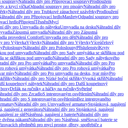
í soupravy
Náhradní díly pro Připojovací soupravy
Prodloužení
ty a krycí víčka
Odpadní soupravy pro pisoáry
Náhradní díly pro
ěrky
Náhradní díly pro Trubkové zápachové uzávěrky
Prodloužení
áhradní díly pro Připojovací hrdlo
Manžety
Odpadní soupravy pro
ovací hrdlo
Připojení
Těsnění
Mycí
ní díly pro Umyvadla do nábytku
Umyvadla na desku
Náhradní díly
myvadla
Zápustná umyvadla
Náhradní díly pro Zápustná
adla provedení Comfort
Umyvadla pro děti
Náhradní díly pro
ly pro Výlevka
Výlevky
Náhradní díly pro Výlevky
Víceúčelový
py
Polosloupy
Náhradní díly pro Polosloupy
Příslušenství
Kryty
ňkou pod umyvadlo
Náhradní díly pro Sady umývátka se skříňkou pod
a se skříňkou pod umyvadlo
Náhradní díly pro Sady nábytkového
adní díly pro Pro umývátka
Pro umyvadla
Náhradní díly pro Pro
ro rohová umývátka
Náhradní díly pro Pro rohová umývátka
Pro
var mísy
Náhradní díly pro Pro umyvadlo na desku, tvar mísy
Pro
skříňky
Náhradní díly pro Nízké boční skříňky
Vysoká skříň
Náhradní
lší koupelnový nábytek
Náhradní díly pro Další koupelnový
í boxy
Držák na ručníky a háčky na ručníky
Světelné
hradní díly pro Zrcadlo
S integrovaným osvětlením
Náhradní díly pro
hradní díly pro S integrovaným osvětlením
Bez integrovaného
rmatury
Náhradní díly pro Umyvadlové armatury
Stojánková, napájení
á, napájení z generátoru
Náhradní díly pro Stojánková, napájení
apájení ze sítě
Nástěnná, napájení z baterie
Náhradní díly pro
se dvěma pákami
Náhradní díly pro Nástěnná, směšovací baterie se
řizovacích předmětů pro mycí prostor, dřezy, spotřebiče a