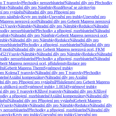
ro T tvarovky
Přechodky nerozebíratelné
Náhradní díly pro Přechodky
ěnky
Náhradní díly pro Nástěnky
Rozdělovač se závitovým
ní pro vytápění
Náhradní díly pro Připojení pro
 pro nástěnky
Kryty pro trubky
Upevnění pro trubky
Upevnění pro
 Mapress nerezová ocel
Náhradní díly pro Geberit Mapress nerezová
521
Vsuvky
Nátrubky
Náhradní díly pro Nátrubky
Redukce
Náhradní
hodky nerozebíratelné
Přechodky a připojení, rozebíratelné
Náhradní
stěnky
Náhradní díly pro Nástěnky
Geberit Mapress nerezová ocel,
rubky
Náhradní díly pro Nátrubky
Redukce
Náhradní díly pro
rozebíratelné
Přechodky a připojení, rozebíratelné
Náhradní díly pro
KM modrá
Náhradní díly pro Geberit Mapress nerezová ocel, FKM
.4521
Vsuvky
Nátrubky
Náhradní díly pro Nátrubky
Redukce
Náhradní
hodky nerozebíratelné
Přechodky a připojení, rozebíratelné
Náhradní
berit Mapress nerezová ocel, příslušenství
Izolace pro
ění
Geberit Mapress Therm
Systémové trubky
pro Kolena
T tvarovky
Náhradní díly pro T tvarovky
Přechodky
atelné
Axiální kompenzátory
Náhradní díly pro Axiální
ní díly pro Připojení pro vytápění
Příslušenství pro Geberit Mapress
s uhlíková ocel
Systémové trubky 1.0034
Systémové trubky
í díly pro T tvarovky
Křížové tvarovky
Náhradní díly pro Křížové
odky a připojení, rozebíratelné
Axiální kompenzátory
Náhradní díly
ápění
Náhradní díly pro Připojení pro vytápění
Geberit Mapress
5
Vsuvky
Nátrubky
Náhradní díly pro Nátrubky
Redukce
Náhradní díly
y nerozebíratelné
Přechodky a připojení, rozebíratelné
Náhradní díly
tvarovky
Kryty pro trubky
Upevnění pro trubky
Upevnění pro