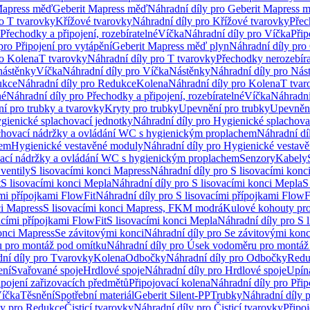
Mapress měď
Geberit Mapress měď
Náhradní díly pro Geberit Mapress 
ro T tvarovky
Křížové tvarovky
Náhradní díly pro Křížové tvarovky
Přec
Přechodky a připojení, rozebíratelné
Víčka
Náhradní díly pro Víčka
Přip
pro Připojení pro vytápění
Geberit Mapress měď plyn
Náhradní díly pro
ro Kolena
T tvarovky
Náhradní díly pro T tvarovky
Přechodky nerozebíra
nástěnky
Víčka
Náhradní díly pro Víčka
Nástěnky
Náhradní díly pro Nás
ukce
Náhradní díly pro Redukce
Kolena
Náhradní díly pro Kolena
T tvar
né
Náhradní díly pro Přechodky a připojení, rozebíratelné
Víčka
Náhradní
í pro trubky a tvarovky
Kryty pro trubky
Upevnění pro trubky
Upevnění
gienické splachovací jednotky
Náhradní díly pro Hygienické splachova
chovací nádržky a ovládání WC s hygienickým proplachem
Náhradní dí
hem
Hygienické vestavěné moduly
Náhradní díly pro Hygienické vestav
ovací nádržky a ovládání WC s hygienickým proplachem
Senzory
Kabely
ventily
S lisovacími konci Mapress
Náhradní díly pro S lisovacími konc
t
S lisovacími konci Mepla
Náhradní díly pro S lisovacími konci Mepla
S
ími přípojkami FlowFit
Náhradní díly pro S lisovacími přípojkami FlowF
ci Mapress
S lisovacími konci Mapress, FKM modrá
Kulové kohouty pr
acími přípojkami FlowFit
S lisovacími konci Mepla
Náhradní díly pro S 
konci Mapress
Se závitovými konci
Náhradní díly pro Se závitovými konc
 pro montáž pod omítku
Náhradní díly pro Úsek vodoměru pro montáž
ní díly pro Tvarovky
Kolena
Odbočky
Náhradní díly pro Odbočky
Redu
ení
Svařované spoje
Hrdlové spoje
Náhradní díly pro Hrdlové spoje
Upín
ipojení zařizovacích předmětů
Připojovací kolena
Náhradní díly pro Přip
íčka
Těsnění
Spotřební materiál
Geberit Silent-PP
Trubky
Náhradní díly 
ly pro Redukce
Čisticí tvarovky
Náhradní díly pro Čisticí tvarovky
Připoj