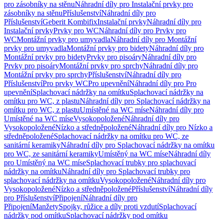
pro zásobníky na stěnu
Náhradní díly pro Instalační prvky pro
zásobníky na stěnu
Příslušenství
Náhradní díly pro
Příslušenství
Geberit Kombifix
Instalační prvky
Náhradní díly pro
Instalační prvky
Prvky pro WC
Náhradní díly pro Prvky pro
WC
Montážní prvky pro umyvadla
Náhradní díly pro Montážní
prvky pro umyvadla
Montážní prvky pro bidety
Náhradní díly pro
Montážní prvky pro bidety
Prvky pro pisoáry
Náhradní díly pro
Prvky pro pisoáry
Montážní prvky pro sprchy
Náhradní díly pro
Montážní prvky pro sprchy
Příslušenství
Náhradní díly pro
Příslušenství
Pro prvky WC
Pro upevnění
Náhradní díly pro Pro
upevnění
Splachovací nádržky na omítku
Splachovací nádržky na
omítku pro WC, z plastu
Náhradní díly pro Splachovací nádržky na
omítku pro WC, z plastu
Umístěné na WC míse
Náhradní díly pro
Umístěné na WC míse
Vysokopoložené
Náhradní díly pro
Vysokopoložené
Nízko a středněpoložené
Náhradní díly pro Nízko a
středněpoložené
Splachovací nádržky na omítku pro WC, ze
sanitární keramiky
Náhradní díly pro Splachovací nádržky na omítku
pro WC, ze sanitární keramiky
Umístěný na WC míse
Náhradní díly
pro Umístěný na WC míse
Splachovací trubky pro splachovací
nádržky na omítku
Náhradní díly pro Splachovací trubky pro
splachovací nádržky na omítku
Vysokopoložené
Náhradní díly pro
Vysokopoložené
Nízko a středněpoložené
Příslušenství
Náhradní díly
pro Příslušenství
Připojení
Náhradní díly pro
Připojení
Manžety
Spojky, růžice a díly proti vzdutí
Splachovací
nádržky pod omítku
Splachovací nádržky pod omítku