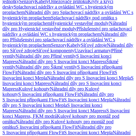
jednotky
Senzory
Kabely
Omezovače průtoku
Kryty a krycí
desky
Splachovací nádržky a ovládání WC s hygienickým
proplachem
Náhradní díly pro Splachovací nádržky a ovládání WC s
hygienickým proplachem
Splachovací nádržky pod omítku s
hygienickým proplachem
Hygienické vestavěné moduly
Náhradní
díly pro Hygienické vestavěné moduly
Příslušenství pro splachovací
nádržky a ovládání WC s hygienickým proplachem
Náhradní díly
pro Příslušenství pro splachovací nádržky a ovládání WC s
hygienickým proplachem
Senzory
Kabely
Síťové zdroje
Náhradní díly
pro Síťové zdroje
Síťové komponenty
Uzavírací armatury
Přímé
ventily
Náhradní díly pro Přímé ventily
S lisovacími konci
Mapress
Náhradní díly pro S lisovacími konci Mapress
Šikmé
ventily
Náhradní díly pro Šikmé ventily
S lisovacími přípojkami
FlowFit
Náhradní díly pro S lisovacími přípojkami FlowFit
S
lisovacími konci Mepla
Náhradní díly pro S lisovacími konci Mepla
S
lisovacími konci Mapress
Náhradní díly pro S lisovacími konci
Mapress
Kulové kohouty
Náhradní díly pro Kulové
kohouty
S lisovacími přípojkami FlowFit
Náhradní díly pro
S lisovacími přípojkami FlowFit
S lisovacími konci Mepla
Náhradní
díly pro S lisovacími konci Mepla
S lisovacími konci
Mapress
Náhradní díly pro S lisovacími konci Mapress
S lisovacími
konci Mapress, FKM modrá
Kulové kohouty pro montáž pod
omítku
Náhradní díly pro Kulové kohouty pro montáž pod
omítku
S lisovacími přípojkami FlowFit
Náhradní díly pro
S lisovacími přípojkami FlowFit
S lisovacími konci Mepla
Náhradní