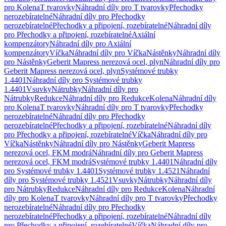
pro Kolena
T tvarovky
Náhradní díly pro T tvarovky
Přechodky
nerozebíratelné
Náhradní díly pro Přechodky
nerozebíratelné
Přechodky a připojení, rozebíratelné
Náhradní díly
pro Přechodky a připojení, rozebíratelné
Axiální
kompenzátory
Náhradní díly pro Axiální
kompenzátory
Víčka
Náhradní díly pro Víčka
Nástěnky
Náhradní díly
pro Nástěnky
Geberit Mapress nerezová ocel, plyn
Náhradní díly pro
Geberit Mapress nerezová ocel, plyn
Systémové trubky
1.4401
Náhradní díly pro Systémové trubky
1.4401
Vsuvky
Nátrubky
Náhradní díly pro
Nátrubky
Redukce
Náhradní díly pro Redukce
Kolena
Náhradní díly
pro Kolena
T tvarovky
Náhradní díly pro T tvarovky
Přechodky
nerozebíratelné
Náhradní díly pro Přechodky
nerozebíratelné
Přechodky a připojení, rozebíratelné
Náhradní díly
pro Přechodky a připojení, rozebíratelné
Víčka
Náhradní díly pro
Víčka
Nástěnky
Náhradní díly pro Nástěnky
Geberit Mapress
nerezová ocel, FKM modrá
Náhradní díly pro Geberit Mapress
nerezová ocel, FKM modrá
Systémové trubky 1.4401
Náhradní díly
pro Systémové trubky 1.4401
Systémové trubky 1.4521
Náhradní
díly pro Systémové trubky 1.4521
Vsuvky
Nátrubky
Náhradní díly
pro Nátrubky
Redukce
Náhradní díly pro Redukce
Kolena
Náhradní
díly pro Kolena
T tvarovky
Náhradní díly pro T tvarovky
Přechodky
nerozebíratelné
Náhradní díly pro Přechodky
nerozebíratelné
Přechodky a připojení, rozebíratelné
Náhradní díly
pro Přechodky a připojení, rozebíratelné
Víčka
Náhradní díly pro