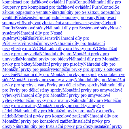
kompletaci pro tlačítkové ovládání PushControl
Náhradní díly pro
Soupravy pro kompletaci pro tlačítkové ovládání PushControl
Se
zátkou odpadního ventilu
Náhradní díly pro Se zátkou odpadního
ventilu
Příslušenství pro odpadní soupravy pro vany
Připojovací
soupravy
Přívody vody
Instalační a splachovací systémy
Geberit
Duofix
Systémové stěny
Náhradní díly pro Systémové stěny
Nosné
systémy
Náhradní díly pro Nosné
systémy
Opláštění
Příslušenství
Náhradní díly pro
Příslušenství
Instalační prvky
Náhradní díly pro Instalační
prvky
Prvky pro WC
Náhradní díly pro Prvky pro WC
Montážní
prvky pro umyvadla
Náhradní díly pro Montážní prvky pro
umyvadla
Montážní prvky pro bidety
Náhradní díly pro Montážní
prvky pro bidety
Montážní prvky pro pisoáry
Náhradní díly pro
Montážní prvky pro pisoáry
Montážní prvky pro sprchy s odtokem
ve stěně
Náhradní díly pro Montážní prvky pro sprchy s odtokem ve
stěně
Montážní prvky pro sprchy a vany
Náhradní díly pro Montážní
prvky pro sprchy a vany
Prvky pro dělicí stěny sprchy
Náhradní díly
pro Prvky pro dělicí stěny sprchy
Montážní prvky pro umyvadlové
výlevky
Náhradní díly pro Montážní prvky pro umyvadlové
výlevky
Montážní prvky pro armatury
Náhradní díly pro Montážní
prvky pro armatury
Montážní prvky pro pračky a myčky
nádobí
Náhradní díly pro Montážní prvky pro pračky a myčky
nádobí
Montážní prvky pro konzolové zatížení
Náhradní díly pro
Montážní prvky pro konzolové zatížení
Instalační prvky pro
dřezy
Náhradní díly pro Instalační prvky pro dřezy
Instalační prvky