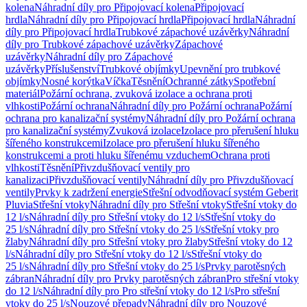
kolena
Náhradní díly pro Připojovací kolena
Připojovací
hrdla
Náhradní díly pro Připojovací hrdla
Připojovací hrdla
Náhradní
díly pro Připojovací hrdla
Trubkové zápachové uzávěrky
Náhradní
díly pro Trubkové zápachové uzávěrky
Zápachové
uzávěrky
Náhradní díly pro Zápachové
uzávěrky
Příslušenství
Trubkové objímky
Upevnění pro trubkové
objímky
Nosné korýtka
Víčka
Těsnění
Ochranné zátky
Spotřební
materiál
Požární ochrana, zvuková izolace a ochrana proti
vlhkosti
Požární ochrana
Náhradní díly pro Požární ochrana
Požární
ochrana pro kanalizační systémy
Náhradní díly pro Požární ochrana
pro kanalizační systémy
Zvuková izolace
Izolace pro přerušení hluku
šířeného konstrukcemi
Izolace pro přerušení hluku šířeného
konstrukcemi a proti hluku šířenému vzduchem
Ochrana proti
vlhkosti
Těsnění
Přivzdušňovací ventily pro
kanalizaci
Přivzdušňovací ventily
Náhradní díly pro Přivzdušňovací
ventily
Prvky k zadržení energie
Střešní odvodňovací systém Geberit
Pluvia
Střešní vtoky
Náhradní díly pro Střešní vtoky
Střešní vtoky do
12 l/s
Náhradní díly pro Střešní vtoky do 12 l/s
Střešní vtoky do
25 l/s
Náhradní díly pro Střešní vtoky do 25 l/s
Střešní vtoky pro
žlaby
Náhradní díly pro Střešní vtoky pro žlaby
Střešní vtoky do 12
l/s
Náhradní díly pro Střešní vtoky do 12 l/s
Střešní vtoky do
25 l/s
Náhradní díly pro Střešní vtoky do 25 l/s
Prvky parotěsných
zábran
Náhradní díly pro Prvky parotěsných zábran
Pro střešní vtoky
do 12 l/s
Náhradní díly pro Pro střešní vtoky do 12 l/s
Pro střešní
vtoky do 25 l/s
Nouzové přepady
Náhradní díly pro Nouzové