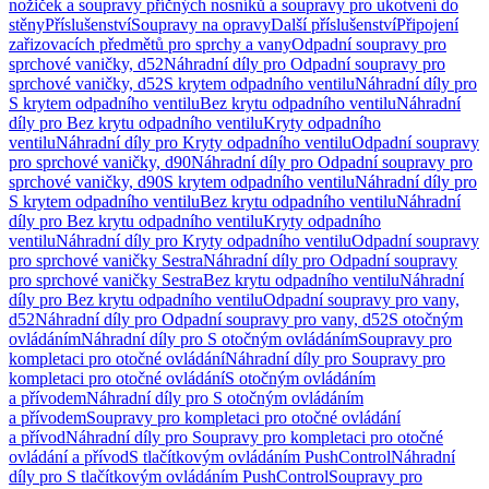
nožiček a soupravy příčných nosníků a soupravy pro ukotvení do
stěny
Příslušenství
Soupravy na opravy
Další příslušenství
Připojení
zařizovacích předmětů pro sprchy a vany
Odpadní soupravy pro
sprchové vaničky, d52
Náhradní díly pro Odpadní soupravy pro
sprchové vaničky, d52
S krytem odpadního ventilu
Náhradní díly pro
S krytem odpadního ventilu
Bez krytu odpadního ventilu
Náhradní
díly pro Bez krytu odpadního ventilu
Kryty odpadního
ventilu
Náhradní díly pro Kryty odpadního ventilu
Odpadní soupravy
pro sprchové vaničky, d90
Náhradní díly pro Odpadní soupravy pro
sprchové vaničky, d90
S krytem odpadního ventilu
Náhradní díly pro
S krytem odpadního ventilu
Bez krytu odpadního ventilu
Náhradní
díly pro Bez krytu odpadního ventilu
Kryty odpadního
ventilu
Náhradní díly pro Kryty odpadního ventilu
Odpadní soupravy
pro sprchové vaničky Sestra
Náhradní díly pro Odpadní soupravy
pro sprchové vaničky Sestra
Bez krytu odpadního ventilu
Náhradní
díly pro Bez krytu odpadního ventilu
Odpadní soupravy pro vany,
d52
Náhradní díly pro Odpadní soupravy pro vany, d52
S otočným
ovládáním
Náhradní díly pro S otočným ovládáním
Soupravy pro
kompletaci pro otočné ovládání
Náhradní díly pro Soupravy pro
kompletaci pro otočné ovládání
S otočným ovládáním
a přívodem
Náhradní díly pro S otočným ovládáním
a přívodem
Soupravy pro kompletaci pro otočné ovládání
a přívod
Náhradní díly pro Soupravy pro kompletaci pro otočné
ovládání a přívod
S tlačítkovým ovládáním PushControl
Náhradní
díly pro S tlačítkovým ovládáním PushControl
Soupravy pro