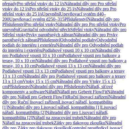
přepady
Pro střešní vtoky do 12 l/s
Náhradní díly pro Pro střešní
vtoky do 12 l/s
Pro střešní vtoky do 25 l/s
Náhradní díly pro Pro
střešní vtoky do 25 l/s
Upevnění
Upevňovací systém d40–
200
Upevňovací systém d250–315
Příslušenství
Náhradní díly pro
Příslušenství
Pro střešní vtoky
Náhradní díly pro Pro střešní vtoky
Pro
upevnění
Gravitační odvodnění střech
Střešní vtoky
Náhradní díly pro
Střešní vtoky
Prvky parotěsných zábran
Náhradní díly pro Prvky
parotěsných zábran
Příslušenství
Odvodnění podlahy
Odvodnění
podlah do interiéru i exteriéru
Náhradní díly pro Odvodnění podlah
do interiéru i exteriéru
Podlahové vpusti 10 x 10 cm
Náhradní díly
pro Podlahové vpusti 10 x 10 cm
Podlahové vpusti pro balkony a
terasy, 10 x 10 cm
Náhradní díly pro Podlahové vpusti pro balkony a
terasy, 10 x 10 cm
Podlahové vpusti 13 x 13 cm
Náhradní díly pro
Podlahové vpusti 13 x 13 cm
Podlahové vpusti pro balkony a terasy
13 x 13 cm
Náhradní díly pro Podlahové vpusti pro balkony a terasy
13 x 13 cm
Vtoky 15 x 15 cm
Náhradní díly pro Vtoky 15 x 15
cm
Příslušenství
Náhradní díly pro Příslušenství
Nářadí, síťové
komponenty a software
Nářadí
Nářadí pro Geberit FlowFit
Náhradní
díly pro Nářadí pro Geberit FlowFit
Ruční lisovací zařízení
Náhradní
díly pro Ruční lisovací zařízení
Lisovací nářadí, kompatibilita
[1]
Náhradní díly pro Lisovací nářadí, kompatibilita [1]
Lisovací
nářadí, kompatibilita [2]
Náhradní díly pro Lisovací nářadí,
kompatibilita [2]
Nářadí na zpracování trubek
Náhradní díly pro
Nářadí na zpracování trubek
Zátky pro tlakovou zkoušku
Náhradní
díly pro Zátky pro tlakovou zkoušku
Kontrolní prostředky
Lisovací