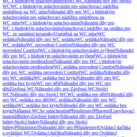
WC s hlubokým splachováním
Stojící WC
Náhradní díly pro Stojící
WC
WC s hlubokým splachováním pro splachovací nádržku
umístěnou na WC míse
Náhradní díly pro WC s hlubokým
splachováním pro splachovací nádržku umístěnou na
WC míse
WC s hlubokým splachováním
Náhradní díly pro
WC s hlubokým splachováním
Splachovací nádržky na omítku pro
WC, ze sanitární keramiky
Umístěná na WC míse
WC
sedátka
Náhradní díly pro WC sedátka
WC sedátka
Náhradní díly pro
WC sedátka
WC provedení Comfort
Náhradní díly pro WC
provedení Comfort
WC s hlubokým splachováním zvýšené
Náhradní
díly pro WC s hlubokým splachováním zvýšené
WC s hlubokým
splachováním prodloužené
Náhradní díly pro WC s hlubokým
splachováním prodloužené
WC sedátka provedení Comfort
Náhradní
díly pro WC sedátka provedení Comfort
WC sedátka
Náhradní díly
pro WC sedátka
WC sedátka bez krytu
Náhradní díly pro WC
sedátka bez krytu
WC pro děti
Náhradní díly pro WC pro
děti
Závěsná WC
Náhradní díly pro Závěsná WC
Stojící
WC
Náhradní díly pro Stojící WC
WC sedátka pro děti
Náhradní díly
pro WC sedátka pro děti
WC sedátka
Náhradní díly pro WC
sedátka
WC sedátka bez krytu
Náhradní díly pro WC sedátka bez
krytu
Nášlapná WC
Se spláchnutím
Příslušenství
Připojení
Upevňovací
materiál
Bidety
Závěsné bidety
Náhradní díly pro Závěsné
bidety
Stojící bidety
Náhradní díly pro Stojící
bidety
Příslušenství
Náhradní díly pro Příslušenství
Ovládací tlačítka
a ovládání WC
Ovládací tlačítka
Náhradní díly pro Ovládací