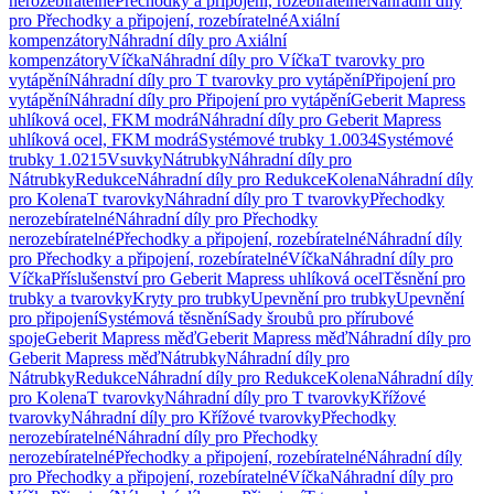
nerozebíratelné
Přechodky a připojení, rozebíratelné
Náhradní díly
pro Přechodky a připojení, rozebíratelné
Axiální
kompenzátory
Náhradní díly pro Axiální
kompenzátory
Víčka
Náhradní díly pro Víčka
T tvarovky pro
vytápění
Náhradní díly pro T tvarovky pro vytápění
Připojení pro
vytápění
Náhradní díly pro Připojení pro vytápění
Geberit Mapress
uhlíková ocel, FKM modrá
Náhradní díly pro Geberit Mapress
uhlíková ocel, FKM modrá
Systémové trubky 1.0034
Systémové
trubky 1.0215
Vsuvky
Nátrubky
Náhradní díly pro
Nátrubky
Redukce
Náhradní díly pro Redukce
Kolena
Náhradní díly
pro Kolena
T tvarovky
Náhradní díly pro T tvarovky
Přechodky
nerozebíratelné
Náhradní díly pro Přechodky
nerozebíratelné
Přechodky a připojení, rozebíratelné
Náhradní díly
pro Přechodky a připojení, rozebíratelné
Víčka
Náhradní díly pro
Víčka
Příslušenství pro Geberit Mapress uhlíková ocel
Těsnění pro
trubky a tvarovky
Kryty pro trubky
Upevnění pro trubky
Upevnění
pro připojení
Systémová těsnění
Sady šroubů pro přírubové
spoje
Geberit Mapress měď
Geberit Mapress měď
Náhradní díly pro
Geberit Mapress měď
Nátrubky
Náhradní díly pro
Nátrubky
Redukce
Náhradní díly pro Redukce
Kolena
Náhradní díly
pro Kolena
T tvarovky
Náhradní díly pro T tvarovky
Křížové
tvarovky
Náhradní díly pro Křížové tvarovky
Přechodky
nerozebíratelné
Náhradní díly pro Přechodky
nerozebíratelné
Přechodky a připojení, rozebíratelné
Náhradní díly
pro Přechodky a připojení, rozebíratelné
Víčka
Náhradní díly pro