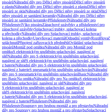
pisoárů
Náhradní díly pro Dělicí stěny pisoárů
Dělicí stěny pisoárů
z plastu
Náhradní díly pro Dělicí stěny pisoárů z plastu
Dělicí stěny
pisoárů ze skla
Náhradní díly pro Dělicí stěny pisoárů ze skla
Dělicí
stěny pisoárů ze sanitární keramiky
Náhradní díly pro Dělicí stěny
pisoárů ze sanitární keramiky
Příslušenství
Náhradní díly pro
Příslušenství
Víko pisoáru
Zápachové uzávěrky a příslušenství pro
zápachové uzávěrky
Splachovací trubky, splachovací kolena
a přechodky
Náhradní díly pro Splachovací trubky, splachovací
kolena a přechodky
Upevňovací materiál
Odpadní ventily
Rozdělovač
spláchnutí
Připojení zařizovacích předmětů
Ovládání splachování
pisoárů
Montáž pod omítku
Náhradní díly pro Montáž pod
omítku
S elektronickým spuštěním splachování, napájení ze
sítě
Náhradní díly pro S elektronickým spuštěním splachování,
napájení ze sítě
S elektronickým spuštěním splachování, napájení
z baterie
Náhradní díly pro S elektronickým spuštěním splachování,
napájení z baterie
S pneumatickým spuštěním splachování
Náhradní
díly pro S pneumatickým spuštěním splachování
Basic
Náhradní díly
pro Basic
Na omítku
Náhradní díly pro Na omítku
S elektronickým
spuštěním splachování, napájení ze sítě
Náhradní díly pro
S elektronickým spuštěním splachování, napájení ze
sítě
S elektronickým spuštěním splachování, napájení
z baterie
Náhradní díly pro S elektronickým spuštěním splachování,
napájení z baterie
Příslušenství
Náhradní díly pro
Příslušenství
Soupravy pro hrubou montáž a pro přestavbu
Náhradní
díly pro Soupravy pro hrubou montáž a pro přestavbu
Splachovací