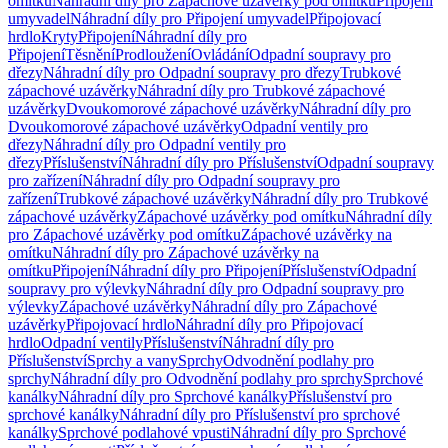
omítku
Náhradní díly pro Zápachové uzávěrky pod omítku
Připojení
umyvadel
Náhradní díly pro Připojení umyvadel
Připojovací
hrdlo
Kryty
Připojení
Náhradní díly pro
Připojení
Těsnění
Prodloužení
Ovládání
Odpadní soupravy pro
dřezy
Náhradní díly pro Odpadní soupravy pro dřezy
Trubkové
zápachové uzávěrky
Náhradní díly pro Trubkové zápachové
uzávěrky
Dvoukomorové zápachové uzávěrky
Náhradní díly pro
Dvoukomorové zápachové uzávěrky
Odpadní ventily pro
dřezy
Náhradní díly pro Odpadní ventily pro
dřezy
Příslušenství
Náhradní díly pro Příslušenství
Odpadní soupravy
pro zařízení
Náhradní díly pro Odpadní soupravy pro
zařízení
Trubkové zápachové uzávěrky
Náhradní díly pro Trubkové
zápachové uzávěrky
Zápachové uzávěrky pod omítku
Náhradní díly
pro Zápachové uzávěrky pod omítku
Zápachové uzávěrky na
omítku
Náhradní díly pro Zápachové uzávěrky na
omítku
Připojení
Náhradní díly pro Připojení
Příslušenství
Odpadní
soupravy pro výlevky
Náhradní díly pro Odpadní soupravy pro
výlevky
Zápachové uzávěrky
Náhradní díly pro Zápachové
uzávěrky
Připojovací hrdlo
Náhradní díly pro Připojovací
hrdlo
Odpadní ventily
Příslušenství
Náhradní díly pro
Příslušenství
Sprchy a vany
Sprchy
Odvodnění podlahy pro
sprchy
Náhradní díly pro Odvodnění podlahy pro sprchy
Sprchové
kanálky
Náhradní díly pro Sprchové kanálky
Příslušenství pro
sprchové kanálky
Náhradní díly pro Příslušenství pro sprchové
kanálky
Sprchové podlahové vpusti
Náhradní díly pro Sprchové