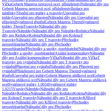
Víčka
Geberit Mapress nerezová ocel, příslušenství
Náhradní díly pro
Geberit Mapress nerezová ocel, příslušenství
Izolace pro
nástěnky
Těsnění pro trubky a tvarovky
Upevnění pro
trubky
Upevnění pro připojení
Náhradní díly pro Upevnění pro
připojení
Systémová těsnění
Geberit Mapress Therm
Systémové
trubky Therm
Tvarovky
Náhradní díly pro
Tvarovky
Nátrubky
Náhradní díly pro Nátrubky
Redukce
Náhradní
díly pro Redukce
Kolena
Náhradní díly pro Kolena
T
tvarovky
Náhradní díly pro T tvarovky
Přechodky
nerozebíratelné
Náhradní díly pro Přechodky
nerozebíratelné
Přechodky a spojky, rozebíratelné
Náhradní díly pro
Přechodky a spojky, rozebíratelné
Axiální kompenzátory
Náhradní
díly pro Axiální kompenzátory
Víčka
Náhradní díly pro Víčka
T
tvarovky pro vytápění
Náhradní díly pro T tvarovky pro
vytápění
Připojení pro vytápění
Náhradní díly pro Připojení pro
vytápění
Příslušenství pro Geberit Mapress Therm
Systémová
těsnění
Upevnění pro trubky
Geberit Mapress uhlíková ocel
Geberit
Mapress uhlíková ocel
Náhradní díly pro Geberit Mapress uhlíková
ocel
Systémové trubky 1.0034
Systémové trubky
1.0215
Vsuvky
Nátrubky
Náhradní díly pro
Nátrubky
Redukce
Náhradní díly pro Redukce
Kolena
Náhradní díly
pro Kolena
T tvarovky
Náhradní díly pro T tvarovky
Křížové
tvarovky
Náhradní díly pro Křížové tvarovky
Přechodky
nerozebíratelné
Náhradní díly pro Přechodky