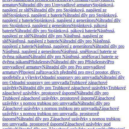
armatury
Náhradní díly pro Umyvadlové armatury
Stojánková,
napájení ze sítě
Náhradní díly pro Stojánková, napájení ze
sítě
Stojánková, napájení z baterie
Náhradní díly pro Stojánková,
napájení z baterie
Stojánková, napájení z generátoru
Náhradní díly
pro Stojánková, napájení z generátoru
Stojánková, páková
baterie
Náhradní díly pro Stojánková, páková baterie
Nástěnná,
napájení ze sítě
Náhradní díly pro Nástěnná, napájení ze
sítě
Nástěnná, napájení z baterie
Náhradní díly pro Nástěnná,
napájení z baterie
Nástěnná, napájení z generátoru
Náhradní díly pro
Nástěnná, napájení z generátoru
Nástěnná, směšovací baterie se
dvěma pákami
Náhradní díly pro Nástěnná, směšovací baterie se
dvěma pákami
Příslušenství
Náhradní díly pro Příslušenství
Pro
umyvadlové armatury
Náhradní díly pro Pro umyvadlové
armatury
Připojení zařizovacích předmětů pro mycí prostor, dřezy,
spotřebiče a výlevky
Odpadní soupravy pro umyvadla
Náhradní díly
pro Odpadní soupravy pro umyvadla
Trubkové zápachové
uzávěrky
Náhradní díly pro Trubkové zápachové uzávěrky
Trubkové
zápachové uzávěrky, prostorově úsporné
Náhradní díly pro
Trubkové zápachové uzávěrky, prostorově úsporné
Zápachové
uzávěrky s nornou trubkou pro umyvadla
Náhradní díly pro
Zápachové uzávěrky s nornou trubkou pro umyvadla
Zápachové
uzávěrky s nornou trubkou pro umyvadla, prostorově
úsporné
Náhradní díly pro Zápachové uzávěrky s nornou trubkou
pro umyvadla, prostorově úsporné
Zápachové uzávěrky pod