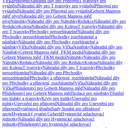
Víčka
Připojení
Náhradní díly pro Připojení
T tvarovky pro
vytápění
Náhradní díly pro T tvarovky pro vytápění
Připojení pro
vytápění
Náhradní díly pro Připojení pro vytápění
Geberit Mapress
měď plyn
Náhradní díly pro Geberit Mapress měď
plyn
Nátrubky
Náhradní díly pro Nátrubky
Redukce
Náhradní díly pro
Redukce
Kolena
Náhradní díly pro Kolena
T tvarovky
Náhradní díly
pro T tvarovky
Přechodky nerozebíratelné
Náhradní díly pro
Přechodky nerozebíratelné
Přechodky rozebíratelné a
nástěnky
Náhradní díly pro Přechodky rozebíratelné a
nástěnky
Víčka
Náhradní díly pro Víčka
Nástěnky
Náhradní díly pro
Nástěnky
Geberit Mapress měď, FKM modrá
Náhradní díly pro
Geberit Mapress měď, FKM modrá
Nátrubky
Náhradní díly pro
Nátrubky
Redukce
Náhradní díly pro Redukce
Kolena
Náhradní díly
pro Kolena
T tvarovky
Náhradní díly pro T tvarovky
Přechodky
nerozebíratelné
Náhradní díly pro Přechodky
nerozebíratelné
Přechodky a připojení, rozebíratelné
Náhradní díly
pro Přechodky a připojení, rozebíratelné
Víčka
Náhradní díly pro
Víčka
Příslušenství pro Geberit Mapress měď
Náhradní díly pro
Příslušenství pro Geberit Mapress měď
Izolace pro nástěnky
Těsnění
pro trubky a tvarovky
Kryty pro trubky
Upevnění pro
trubky
Upevnění pro připojení
Náhradní díly pro Upevnění pro
připojení
Systémová těsnění
Sady šroubů pro přírubové
spoje
Hygienický systém Geberit
Hygienické splachovací
jednotky
Náhradní díly pro Hygienické splachovací
jednotky
Příslušenství pro hygienické splachovací