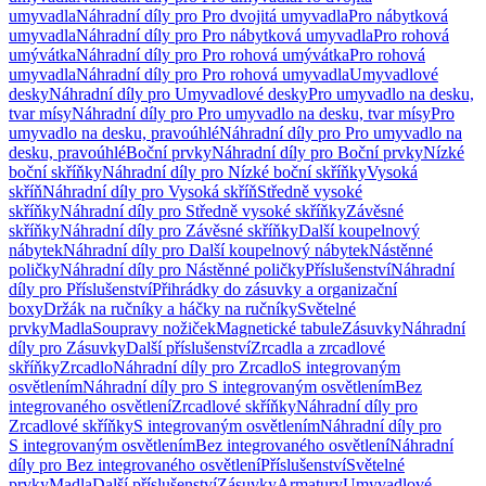
umyvadla
Náhradní díly pro Pro dvojitá umyvadla
Pro nábytková
umyvadla
Náhradní díly pro Pro nábytková umyvadla
Pro rohová
umývátka
Náhradní díly pro Pro rohová umývátka
Pro rohová
umyvadla
Náhradní díly pro Pro rohová umyvadla
Umyvadlové
desky
Náhradní díly pro Umyvadlové desky
Pro umyvadlo na desku,
tvar mísy
Náhradní díly pro Pro umyvadlo na desku, tvar mísy
Pro
umyvadlo na desku, pravoúhlé
Náhradní díly pro Pro umyvadlo na
desku, pravoúhlé
Boční prvky
Náhradní díly pro Boční prvky
Nízké
boční skříňky
Náhradní díly pro Nízké boční skříňky
Vysoká
skříň
Náhradní díly pro Vysoká skříň
Středně vysoké
skříňky
Náhradní díly pro Středně vysoké skříňky
Závěsné
skříňky
Náhradní díly pro Závěsné skříňky
Další koupelnový
nábytek
Náhradní díly pro Další koupelnový nábytek
Nástěnné
poličky
Náhradní díly pro Nástěnné poličky
Příslušenství
Náhradní
díly pro Příslušenství
Přihrádky do zásuvky a organizační
boxy
Držák na ručníky a háčky na ručníky
Světelné
prvky
Madla
Soupravy nožiček
Magnetické tabule
Zásuvky
Náhradní
díly pro Zásuvky
Další příslušenství
Zrcadla a zrcadlové
skříňky
Zrcadlo
Náhradní díly pro Zrcadlo
S integrovaným
osvětlením
Náhradní díly pro S integrovaným osvětlením
Bez
integrovaného osvětlení
Zrcadlové skříňky
Náhradní díly pro
Zrcadlové skříňky
S integrovaným osvětlením
Náhradní díly pro
S integrovaným osvětlením
Bez integrovaného osvětlení
Náhradní
díly pro Bez integrovaného osvětlení
Příslušenství
Světelné
prvky
Madla
Další příslušenství
Zásuvky
Armatury
Umyvadlové