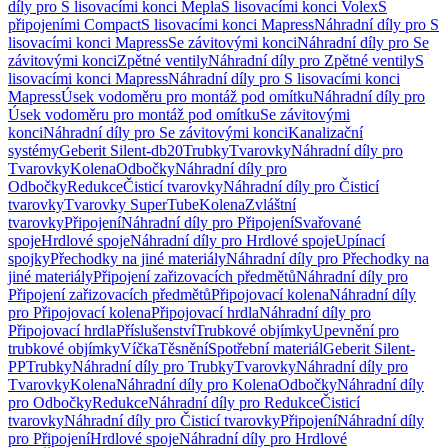
díly pro S lisovacími konci Mepla
S lisovacími konci Volex
S
připojeními Compact
S lisovacími konci Mapress
Náhradní díly pro S
lisovacími konci Mapress
Se závitovými konci
Náhradní díly pro Se
závitovými konci
Zpětné ventily
Náhradní díly pro Zpětné ventily
S
lisovacími konci Mapress
Náhradní díly pro S lisovacími konci
Mapress
Úsek vodoměru pro montáž pod omítku
Náhradní díly pro
Úsek vodoměru pro montáž pod omítku
Se závitovými
konci
Náhradní díly pro Se závitovými konci
Kanalizační
systémy
Geberit Silent-db20
Trubky
Tvarovky
Náhradní díly pro
Tvarovky
Kolena
Odbočky
Náhradní díly pro
Odbočky
Redukce
Čisticí tvarovky
Náhradní díly pro Čisticí
tvarovky
Tvarovky SuperTube
Kolena
Zvláštní
tvarovky
Připojení
Náhradní díly pro Připojení
Svařované
spoje
Hrdlové spoje
Náhradní díly pro Hrdlové spoje
Upínací
spojky
Přechodky na jiné materiály
Náhradní díly pro Přechodky na
jiné materiály
Připojení zařizovacích předmětů
Náhradní díly pro
Připojení zařizovacích předmětů
Připojovací kolena
Náhradní díly
pro Připojovací kolena
Připojovací hrdla
Náhradní díly pro
Připojovací hrdla
Příslušenství
Trubkové objímky
Upevnění pro
trubkové objímky
Víčka
Těsnění
Spotřební materiál
Geberit Silent-
PP
Trubky
Náhradní díly pro Trubky
Tvarovky
Náhradní díly pro
Tvarovky
Kolena
Náhradní díly pro Kolena
Odbočky
Náhradní díly
pro Odbočky
Redukce
Náhradní díly pro Redukce
Čisticí
tvarovky
Náhradní díly pro Čisticí tvarovky
Připojení
Náhradní díly
pro Připojení
Hrdlové spoje
Náhradní díly pro Hrdlové