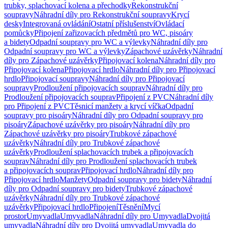
trubky, splachovací kolena a přechodky
Rekonstrukční
soupravy
Náhradní díly pro Rekonstrukční soupravy
Krycí
desky
Integrovaná ovládání
Ostatní příslušenství
Ovládací
pomůcky
Připojení zařizovacích předmětů pro WC, pisoáry
a bidety
Odpadní soupravy pro WC a výlevky
Náhradní díly pro
Odpadní soupravy pro WC a výlevky
Zápachové uzávěrky
Náhradní
díly pro Zápachové uzávěrky
Připojovací kolena
Náhradní díly pro
Připojovací kolena
Připojovací hrdlo
Náhradní díly pro Připojovací
hrdlo
Připojovací soupravy
Náhradní díly pro Připojovací
soupravy
Prodloužení připojovacích souprav
Náhradní díly pro
Prodloužení připojovacích souprav
Připojení z PVC
Náhradní díly
pro Připojení z PVC
Těsnicí manžety a krycí víčka
Odpadní
soupravy pro pisoáry
Náhradní díly pro Odpadní soupravy pro
pisoáry
Zápachové uzávěrky pro pisoáry
Náhradní díly pro
Zápachové uzávěrky pro pisoáry
Trubkové zápachové
uzávěrky
Náhradní díly pro Trubkové zápachové
uzávěrky
Prodloužení splachovacích trubek a připojovacích
souprav
Náhradní díly pro Prodloužení splachovacích trubek
a připojovacích souprav
Připojovací hrdlo
Náhradní díly pro
Připojovací hrdlo
Manžety
Odpadní soupravy pro bidety
Náhradní
díly pro Odpadní soupravy pro bidety
Trubkové zápachové
uzávěrky
Náhradní díly pro Trubkové zápachové
uzávěrky
Připojovací hrdlo
Připojení
Těsnění
Mycí
prostor
Umyvadla
Umyvadla
Náhradní díly pro Umyvadla
Dvojitá
umyvadla
Náhradní díly pro Dvojitá umyvadla
Umyvadla do