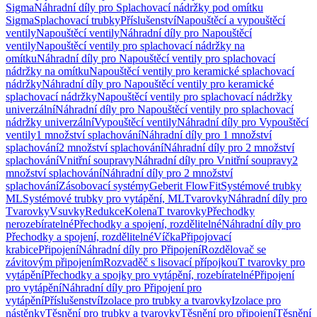
Sigma
Náhradní díly pro Splachovací nádržky pod omítku
Sigma
Splachovací trubky
Příslušenství
Napouštěcí a vypouštěcí
ventily
Napouštěcí ventily
Náhradní díly pro Napouštěcí
ventily
Napouštěcí ventily pro splachovací nádržky na
omítku
Náhradní díly pro Napouštěcí ventily pro splachovací
nádržky na omítku
Napouštěcí ventily pro keramické splachovací
nádržky
Náhradní díly pro Napouštěcí ventily pro keramické
splachovací nádržky
Napouštěcí ventily pro splachovací nádržky
univerzální
Náhradní díly pro Napouštěcí ventily pro splachovací
nádržky univerzální
Vypouštěcí ventily
Náhradní díly pro Vypouštěcí
ventily
1 množství splachování
Náhradní díly pro 1 množství
splachování
2 množství splachování
Náhradní díly pro 2 množství
splachování
Vnitřní soupravy
Náhradní díly pro Vnitřní soupravy
2
množství splachování
Náhradní díly pro 2 množství
splachování
Zásobovací systémy
Geberit FlowFit
Systémové trubky
ML
Systémové trubky pro vytápění, ML
Tvarovky
Náhradní díly pro
Tvarovky
Vsuvky
Redukce
Kolena
T tvarovky
Přechodky
nerozebíratelné
Přechodky a spojení, rozdělitelné
Náhradní díly pro
Přechodky a spojení, rozdělitelné
Víčka
Připojovací
krabice
Připojení
Náhradní díly pro Připojení
Rozdělovač se
závitovým připojením
Rozvaděč s lisovací přípojkou
T tvarovky pro
vytápění
Přechodky a spojky pro vytápění, rozebíratelné
Připojení
pro vytápění
Náhradní díly pro Připojení pro
vytápění
Příslušenství
Izolace pro trubky a tvarovky
Izolace pro
nástěnky
Těsnění pro trubky a tvarovky
Těsnění pro připojení
Těsnění