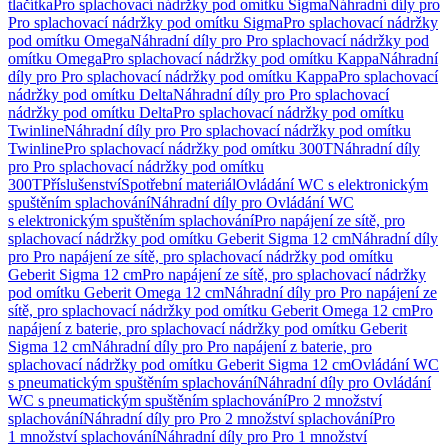
tlačítka
Pro splachovací nádržky pod omítku Sigma
Náhradní díly pro
Pro splachovací nádržky pod omítku Sigma
Pro splachovací nádržky
pod omítku Omega
Náhradní díly pro Pro splachovací nádržky pod
omítku Omega
Pro splachovací nádržky pod omítku Kappa
Náhradní
díly pro Pro splachovací nádržky pod omítku Kappa
Pro splachovací
nádržky pod omítku Delta
Náhradní díly pro Pro splachovací
nádržky pod omítku Delta
Pro splachovací nádržky pod omítku
Twinline
Náhradní díly pro Pro splachovací nádržky pod omítku
Twinline
Pro splachovací nádržky pod omítku 300T
Náhradní díly
pro Pro splachovací nádržky pod omítku
300T
Příslušenství
Spotřební materiál
Ovládání WC s elektronickým
spuštěním splachování
Náhradní díly pro Ovládání WC
s elektronickým spuštěním splachování
Pro napájení ze sítě, pro
splachovací nádržky pod omítku Geberit Sigma 12 cm
Náhradní díly
pro Pro napájení ze sítě, pro splachovací nádržky pod omítku
Geberit Sigma 12 cm
Pro napájení ze sítě, pro splachovací nádržky
pod omítku Geberit Omega 12 cm
Náhradní díly pro Pro napájení ze
sítě, pro splachovací nádržky pod omítku Geberit Omega 12 cm
Pro
napájení z baterie, pro splachovací nádržky pod omítku Geberit
Sigma 12 cm
Náhradní díly pro Pro napájení z baterie, pro
splachovací nádržky pod omítku Geberit Sigma 12 cm
Ovládání WC
s pneumatickým spuštěním splachování
Náhradní díly pro Ovládání
WC s pneumatickým spuštěním splachování
Pro 2 množství
splachování
Náhradní díly pro Pro 2 množství splachování
Pro
1 množství splachování
Náhradní díly pro Pro 1 množství