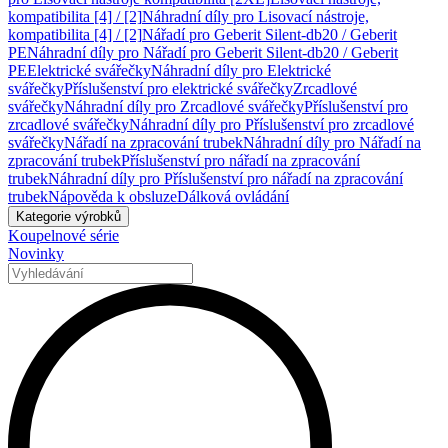
kompatibilita [4] / [2]
Náhradní díly pro Lisovací nástroje,
kompatibilita [4] / [2]
Nářadí pro Geberit Silent-db20 / Geberit
PE
Náhradní díly pro Nářadí pro Geberit Silent-db20 / Geberit
PE
Elektrické svářečky
Náhradní díly pro Elektrické
svářečky
Příslušenství pro elektrické svářečky
Zrcadlové
svářečky
Náhradní díly pro Zrcadlové svářečky
Příslušenství pro
zrcadlové svářečky
Náhradní díly pro Příslušenství pro zrcadlové
svářečky
Nářadí na zpracování trubek
Náhradní díly pro Nářadí na
zpracování trubek
Příslušenství pro nářadí na zpracování
trubek
Náhradní díly pro Příslušenství pro nářadí na zpracování
trubek
Nápověda k obsluze
Dálková ovládání
Kategorie výrobků
Koupelnové série
Novinky