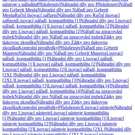
nástroje s nářadím
Příslušenství
Náhradní díly pro Příslušenství
Nářadí
pro Geberit Mepla
Náhradní díly pro Nářadí pro Geberit
Mepla
Ruční lisovací zařízení
Náhradní díly pro Ruční lisovací
zařízení
Lisovací nářadí, kompatibilita [1]
Náhradní díly pro Lisovací
nářadí, kompatibilita [1]
Lisovací nářadí, kompatibilita [2]
Náhradní
díly pro Lisovací nářadí, kompatibilita [2]
Nářadí na zpracování
trubek
Náhradní díly pro Nářadí na zpracování trubek
Zátky pro
tlakovou zkoušku
Náhradní díly pro Zátky pro tlakovou
zkoušku
Kontrolní prostředky
Příslušenství
Nářadí pro Geberit
Mapress
Náhradní díly pro Nářadí pro Geberit Mapress
Lisovací
nářadí, kompatibilita [1]
Náhradní díly pro Lisovací nářadí,
kompatibilita [1]
Lisovací nářadí, kompatibilita [2]
Náhradní díly pro
Lisovací nářadí, kompatibilita [2]
Lisovací nářadí, kompatibilita
[2XL]
Náhradní díly pro Lisovací nářadí, kompatibilita
[2XL]
Lisovací nářadí, kompatibilita [3]
Náhradní díly pro Lisovací
nářadí, kompatibilita [3]
Lisovací nářadí, kompatibilita [4]
Náhradní
díly pro Lisovací nářadí, kompatibilita [4]
Nářadí na zpracování
trubek
Náhradní díly pro Nářadí na zpracování trubek
Zátky pro
tlakovou zkoušku
Náhradní díly pro Zátky pro tlakovou
zkoušku
Kontrolní prostředky
Příslušenství
Lisovací nástroje
Náhradní
díly pro Lisovací nástroje
Lisovací nástroje kompatibilita
[1]
Náhradní díly pro Lisovací nástroje kompatibilita [1]
Lisovací
nástroje kompatibilita [2]
Náhradní díly pro Lisovací nástroje
kompatibilita [2]
Lisovací nástroje kompatibilita [2XL]
Náhradní díly
pro Lisovací nástroje kompatibilita [2XL]
Lisovací nástroje,