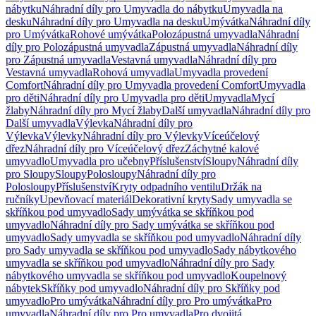
nábytku
Náhradní díly pro Umyvadla do nábytku
Umyvadla na
desku
Náhradní díly pro Umyvadla na desku
Umývátka
Náhradní díly
pro Umývátka
Rohové umývátka
Polozápustná umyvadla
Náhradní
díly pro Polozápustná umyvadla
Zápustná umyvadla
Náhradní díly
pro Zápustná umyvadla
Vestavná umyvadla
Náhradní díly pro
Vestavná umyvadla
Rohová umyvadla
Umyvadla provedení
Comfort
Náhradní díly pro Umyvadla provedení Comfort
Umyvadla
pro děti
Náhradní díly pro Umyvadla pro děti
Umyvadla
Mycí
žlaby
Náhradní díly pro Mycí žlaby
Další umyvadla
Náhradní díly pro
Další umyvadla
Výlevka
Náhradní díly pro
Výlevka
Výlevky
Náhradní díly pro Výlevky
Víceúčelový
dřez
Náhradní díly pro Víceúčelový dřez
Záchytné kalové
umyvadlo
Umyvadla pro učebny
Příslušenství
Sloupy
Náhradní díly
pro Sloupy
Sloupy
Polosloupy
Náhradní díly pro
Polosloupy
Příslušenství
Kryty odpadního ventilu
Držák na
ručníky
Upevňovací materiál
Dekorativní kryty
Sady umyvadla se
skříňkou pod umyvadlo
Sady umývátka se skříňkou pod
umyvadlo
Náhradní díly pro Sady umývátka se skříňkou pod
umyvadlo
Sady umyvadla se skříňkou pod umyvadlo
Náhradní díly
pro Sady umyvadla se skříňkou pod umyvadlo
Sady nábytkového
umyvadla se skříňkou pod umyvadlo
Náhradní díly pro Sady
nábytkového umyvadla se skříňkou pod umyvadlo
Koupelnový
nábytek
Skříňky pod umyvadlo
Náhradní díly pro Skříňky pod
umyvadlo
Pro umývátka
Náhradní díly pro Pro umývátka
Pro
umyvadla
Náhradní díly pro Pro umyvadla
Pro dvojitá