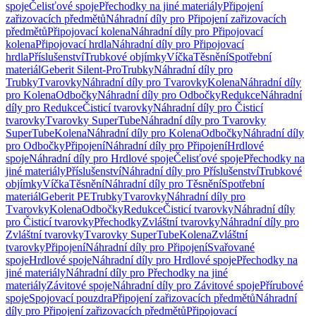
spoje
Čelisťové spoje
Přechodky na jiné materiály
Připojení
zařizovacích předmětů
Náhradní díly pro Připojení zařizovacích
předmětů
Připojovací kolena
Náhradní díly pro Připojovací
kolena
Připojovací hrdla
Náhradní díly pro Připojovací
hrdla
Příslušenství
Trubkové objímky
Víčka
Těsnění
Spotřební
materiál
Geberit Silent-Pro
Trubky
Náhradní díly pro
Trubky
Tvarovky
Náhradní díly pro Tvarovky
Kolena
Náhradní díly
pro Kolena
Odbočky
Náhradní díly pro Odbočky
Redukce
Náhradní
díly pro Redukce
Čisticí tvarovky
Náhradní díly pro Čisticí
tvarovky
Tvarovky SuperTube
Náhradní díly pro Tvarovky
SuperTube
Kolena
Náhradní díly pro Kolena
Odbočky
Náhradní díly
pro Odbočky
Připojení
Náhradní díly pro Připojení
Hrdlové
spoje
Náhradní díly pro Hrdlové spoje
Čelisťové spoje
Přechodky na
jiné materiály
Příslušenství
Náhradní díly pro Příslušenství
Trubkové
objímky
Víčka
Těsnění
Náhradní díly pro Těsnění
Spotřební
materiál
Geberit PE
Trubky
Tvarovky
Náhradní díly pro
Tvarovky
Kolena
Odbočky
Redukce
Čisticí tvarovky
Náhradní díly
pro Čisticí tvarovky
Přechodky
Zvláštní tvarovky
Náhradní díly pro
Zvláštní tvarovky
Tvarovky SuperTube
Kolena
Zvláštní
tvarovky
Připojení
Náhradní díly pro Připojení
Svařované
spoje
Hrdlové spoje
Náhradní díly pro Hrdlové spoje
Přechodky na
jiné materiály
Náhradní díly pro Přechodky na jiné
materiály
Závitové spoje
Náhradní díly pro Závitové spoje
Přírubové
spoje
Spojovací pouzdra
Připojení zařizovacích předmětů
Náhradní
díly pro Připojení zařizovacích předmětů
Připojovací