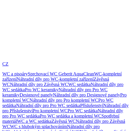
CZ
WC a pisoáry
Sprchovací WC Geberit AquaClean
WC-kompletní
zařízení
Náhradní díly pro WC-kompletní zařízení
Závěsná
WC
Náhradní díly pro Závěsná WC
WC sedátka
Náhradní díly pro
WC sedátka
Pro WC keramiky
Náhradní díly pro Pro WC
keramiky
Designové panely
Náhradní díly pro Designové panely
Pro
kompletní WC
Náhradní díly pro Pro kompletní WC
Pro WC
sedátka
Náhradní díly pro Pro WC sedátka
Příslušenství
Náhradní díly
pro Příslušenství
Pro kompletní WC
Pro WC sedátka
Náhradní díly
pro Pro WC sedátka
Pro WC sedátka a kompletní WC
Spotřební
materiál
WC a WC sedátka
Závěsná WC
Náhradní díly pro Závěsná
WC
WC s hlubokým splachováním
Náhradní díly pro