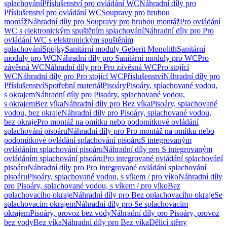
splachování
Příslušenství pro ovládání WC
Náhradní díly pro
Příslušenství pro ovládání WC
Soupravy pro hrubou
montáž
Náhradní díly pro Soupravy pro hrubou montáž
Pro ovládání
WC s elektronickým spuštěním splachování
Náhradní díly pro Pro
ovládání WC s elektronickým spuštěním
splachování
Spojky
Sanitární moduly Geberit Monolith
Sanitární
moduly pro WC
Náhradní díly pro Sanitární moduly pro WC
Pro
závěsná WC
Náhradní díly pro Pro závěsná WC
Pro stojící
WC
Náhradní díly pro Pro stojící WC
Příslušenství
Náhradní díly pro
Příslušenství
Spotřební materiál
Pisoáry
Pisoáry, splachované vodou,
s okrajem
Náhradní díly pro Pisoáry, splachované vodou,
s okrajem
Bez víka
Náhradní díly pro Bez víka
Pisoáry, splachované
vodou, bez okraje
Náhradní díly pro Pisoáry, splachované vodou,
bez okraje
Pro montáž na omítku nebo podomítkové ovládání
splachování pisoáru
Náhradní díly pro Pro montáž na omítku nebo
podomítkové ovládání splachování pisoáru
S integrovaným
ovládáním splachování pisoáru
Náhradní díly pro S integrovaným
ovládáním splachování pisoáru
Pro integrované ovládání splachování
pisoáru
Náhradní díly pro Pro integrované ovládání splachování
pisoáru
Pisoáry, splachované vodou, s víkem / pro víko
Náhradní díly
pro Pisoáry, splachované vodou, s víkem / pro víko
Bez
oplachovacího okraje
Náhradní díly pro Bez oplachovacího okraje
Se
splachovacím okrajem
Náhradní díly pro Se splachovacím
okrajem
Pisoáry, provoz bez vody
Náhradní díly pro Pisoáry, provoz
bez vody
Bez víka
Náhradní díly pro Bez víka
Dělicí stěny