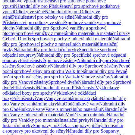
podlahové vpusti
Příslušenství pro sprchové podlahové
vpusti
Náhradní díly pro Příslušenství pro sprchové podlahové
vpusti
Odtoky ve stěně
Náhradní díly pro Odtoky ve
stěně
Příslušenství pro odtoky ve stěně
Náhradní díly pro
Příslušenství pro odtoky ve stěně
Sprchové vaničky a sprchové
plochy
Náhradní díly pro Sprchové vaničky a sprchové
plochy
Sprchové vaničky z minerálního materiálu a instalační prvky
Geberit Duofix
Sprchovací plochy z minerálních materiálů
Náhradní
díly pro Sprchovací plochy z minerálních materiálů
Instalační
prvky
Náhradní díly pro Instalační prvky
Specifické sprchové
odpadní soupravy
Náhradní díly pro Specifické sprchové odpadní
soupravy
Příslušenství
Sprchové zástěny
Náhradní díly pro Sprchové
zástěny
Sprchové zástěny
Náhradní díly pro Sprchové zástěny
Pevné
boční sprchové stěny pro sprchu Walk-In
Náhradní díly pro Pevné
boční sprchové stěny pro sprchu Walk-In
Vanové zástěny
Náhradní
díly pro Vanové zástěny
Sprchové dveře
Náhradní díly pro Sprchové
dveře
Příslušenství
Náhradní díly pro Příslušenství
Výklenkové
odkládací boxy pro sprchy
Výklenkové odkládací
boxy
Příslušenství
Vany
Vany ze sanitárního akrylátu
Náhradní díly
pro Vany ze sanitárního akrylátu
Obdélníkové vany
Náhradní díly
pro Obdélníkové vany
Vany z minerálního materiálu
Náhradní díly
pro Vany z minerálního materiálu
Vaničky pro miminka
Náhradní
díly pro Vaničky pro miminka
Instalační prvky
Náhradní díly pro
Instalační prvky
Soupravy nožiček a soupravy příčných nosníků
a soupravy pro ukotvení do stěny
Náhradní díly pro Soupravy