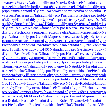
Tvarovky
Vsuvky
Náhradní díly pro Vsuvky
Redukce
Náhradní díly p
nerozebíratelné
Přechodky a nástěnky, rozebíratelné
Náhradní díly pro 
připojením
Náhradní díly pro Rozdělovač se závitovým připojením
T t
vytápění
Příslušenství
Náhradní díly pro Příslušenství
Izolace pro trubk
nástěnky
Náhradní díly pro Upevnění pro nástěnky
Systémová těsnění
ocel
Systémové trubky 1.4401
Náhradní díly pro Systémové trubky 1.
díly pro Redukce
Kolena
Náhradní díly pro Kolena
T tvarovky
Náhradn
díly pro Přechodky a připojení, rozebíratelné
Axiální kompenzátory
Ná
plyn
Náhradní díly pro Geberit Mapress nerezová ocel, plyn
Systémové
Redukce
Kolena
Náhradní díly pro Kolena
T tvarovky
Náhradní díly p
Přechodky a připojení, rozebíratelné
Víčka
Náhradní díly pro Víčka
Ná
modrá
Systémové trubky 1.4401
Náhradní díly pro Systémové trubky 
díly pro Redukce
Kolena
Náhradní díly pro Kolena
T tvarovky
Náhradn
díly pro Přechodky a připojení, rozebíratelné
Víčka
Náhradní díly pro 
nástěnky
Těsnění pro trubky a tvarovky
Upevnění pro trubky
Upevnění 
Therm
Tvarovky
Náhradní díly pro Tvarovky
Nátrubky
Náhradní díly 
nerozebíratelné
Náhradní díly pro Přechodky nerozebíratelné
Přechodky
kompenzátory
Víčka
Náhradní díly pro Víčka
T tvarovky pro vytápění
Therm
Systémová těsnění
Upevnění pro trubky
Geberit Mapress uhlíko
1.0215
Vsuvky
Nátrubky
Náhradní díly pro Nátrubky
Redukce
Náhradn
tvarovky
Přechodky nerozebíratelné
Náhradní díly pro Přechodky nero
pro Axiální kompenzátory
Víčka
Náhradní díly pro Víčka
T tvarovky p
uhlíková ocel, FKM modrá
Náhradní díly pro Geberit Mapress uhlík
pro Redukce
Kolena
Náhradní díly pro Kolena
T tvarovky
Náhradní díl
pro Přechodky a připojení, rozebíratelné
Víčka
Náhradní díly pro Víčk