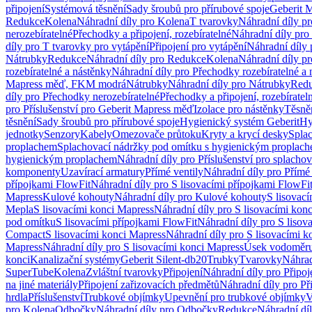
připojení
Systémová těsnění
Sady šroubů pro přírubové spoje
Geberit 
Redukce
Kolena
Náhradní díly pro Kolena
T tvarovky
Náhradní díly p
nerozebíratelné
Přechodky a připojení, rozebíratelné
Náhradní díly pro 
díly pro T tvarovky pro vytápění
Připojení pro vytápění
Náhradní díly 
Nátrubky
Redukce
Náhradní díly pro Redukce
Kolena
Náhradní díly p
rozebíratelné a nástěnky
Náhradní díly pro Přechodky rozebíratelné a 
Mapress měď, FKM modrá
Nátrubky
Náhradní díly pro Nátrubky
Red
díly pro Přechodky nerozebíratelné
Přechodky a připojení, rozebíratel
pro Příslušenství pro Geberit Mapress měď
Izolace pro nástěnky
Těsněn
těsnění
Sady šroubů pro přírubové spoje
Hygienický systém Geberit
Hy
jednotky
Senzory
Kabely
Omezovače průtoku
Kryty a krycí desky
Spla
proplachem
Splachovací nádržky pod omítku s hygienickým proplac
hygienickým proplachem
Náhradní díly pro Příslušenství pro splach
komponenty
Uzavírací armatury
Přímé ventily
Náhradní díly pro Přímé 
přípojkami FlowFit
Náhradní díly pro S lisovacími přípojkami FlowFi
Mapress
Kulové kohouty
Náhradní díly pro Kulové kohouty
S lisovac
Mepla
S lisovacími konci Mapress
Náhradní díly pro S lisovacími kon
pod omítku
S lisovacími přípojkami FlowFit
Náhradní díly pro S lisov
Compact
S lisovacími konci Mapress
Náhradní díly pro S lisovacími 
Mapress
Náhradní díly pro S lisovacími konci Mapress
Úsek vodoměru
konci
Kanalizační systémy
Geberit Silent-db20
Trubky
Tvarovky
Náhrad
SuperTube
Kolena
Zvláštní tvarovky
Připojení
Náhradní díly pro Připoj
na jiné materiály
Připojení zařizovacích předmětů
Náhradní díly pro Př
hrdla
Příslušenství
Trubkové objímky
Upevnění pro trubkové objímky
V
pro Kolena
Odbočky
Náhradní díly pro Odbočky
Redukce
Náhradní dí