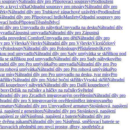
í soupravy
Náhradní díly pro Připojovací soupravy
Prodloužení
ty a krycí víčka
Odpadní soupravy pro pisoáry
Náhradní díly pro
ěrky
Náhradní díly pro Trubkové zápachové uzávěrky
Prodloužení
áhradní díly pro Připojovací hrdlo
Manžety
Odpadní soupravy pro
ovací hrdlo
Připojení
Těsnění
Mycí
ní díly pro Umyvadla do nábytku
Umyvadla na desku
Náhradní díly
myvadla
Zápustná umyvadla
Náhradní díly pro Zápustná
adla provedení Comfort
Umyvadla pro děti
Náhradní díly pro
ly pro Výlevka
Výlevky
Náhradní díly pro Výlevky
Víceúčelový
py
Polosloupy
Náhradní díly pro Polosloupy
Příslušenství
Kryty
ňkou pod umyvadlo
Náhradní díly pro Sady umývátka se skříňkou pod
a se skříňkou pod umyvadlo
Náhradní díly pro Sady nábytkového
adní díly pro Pro umývátka
Pro umyvadla
Náhradní díly pro Pro
ro rohová umývátka
Náhradní díly pro Pro rohová umývátka
Pro
var mísy
Náhradní díly pro Pro umyvadlo na desku, tvar mísy
Pro
skříňky
Náhradní díly pro Nízké boční skříňky
Vysoká skříň
Náhradní
lší koupelnový nábytek
Náhradní díly pro Další koupelnový
í boxy
Držák na ručníky a háčky na ručníky
Světelné
hradní díly pro Zrcadlo
S integrovaným osvětlením
Náhradní díly pro
hradní díly pro S integrovaným osvětlením
Bez integrovaného
rmatury
Náhradní díly pro Umyvadlové armatury
Stojánková, napájení
á, napájení z generátoru
Náhradní díly pro Stojánková, napájení
apájení ze sítě
Nástěnná, napájení z baterie
Náhradní díly pro
se dvěma pákami
Náhradní díly pro Nástěnná, směšovací baterie se
řizovacích předmětů pro mycí prostor, dřezy, spotřebiče a