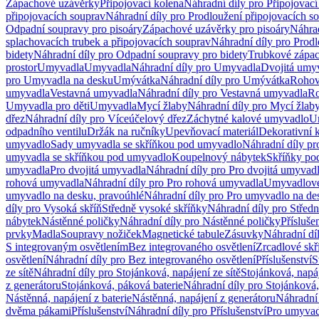
Zápachové uzávěrky
Připojovací kolena
Náhradní díly pro Připojovací
připojovacích souprav
Náhradní díly pro Prodloužení připojovacích s
Odpadní soupravy pro pisoáry
Zápachové uzávěrky pro pisoáry
Náhrad
splachovacích trubek a připojovacích souprav
Náhradní díly pro Prodl
bidety
Náhradní díly pro Odpadní soupravy pro bidety
Trubkové zápa
prostor
Umyvadla
Umyvadla
Náhradní díly pro Umyvadla
Dvojitá umy
pro Umyvadla na desku
Umývátka
Náhradní díly pro Umývátka
Rohov
umyvadla
Vestavná umyvadla
Náhradní díly pro Vestavná umyvadla
Ro
Umyvadla pro děti
Umyvadla
Mycí žlaby
Náhradní díly pro Mycí žlab
dřez
Náhradní díly pro Víceúčelový dřez
Záchytné kalové umyvadlo
U
odpadního ventilu
Držák na ručníky
Upevňovací materiál
Dekorativní 
umyvadlo
Sady umyvadla se skříňkou pod umyvadlo
Náhradní díly p
umyvadla se skříňkou pod umyvadlo
Koupelnový nábytek
Skříňky po
umyvadla
Pro dvojitá umyvadla
Náhradní díly pro Pro dvojitá umyvad
rohová umyvadla
Náhradní díly pro Pro rohová umyvadla
Umyvadlové
umyvadlo na desku, pravoúhlé
Náhradní díly pro Pro umyvadlo na de
díly pro Vysoká skříň
Středně vysoké skříňky
Náhradní díly pro Střed
nábytek
Nástěnné poličky
Náhradní díly pro Nástěnné poličky
Přísluše
prvky
Madla
Soupravy nožiček
Magnetické tabule
Zásuvky
Náhradní dí
S integrovaným osvětlením
Bez integrovaného osvětlení
Zrcadlové skř
osvětlení
Náhradní díly pro Bez integrovaného osvětlení
Příslušenství
S
ze sítě
Náhradní díly pro Stojánková, napájení ze sítě
Stojánková, napáj
z generátoru
Stojánková, páková baterie
Náhradní díly pro Stojánková,
Nástěnná, napájení z baterie
Nástěnná, napájení z generátoru
Náhradní 
dvěma pákami
Příslušenství
Náhradní díly pro Příslušenství
Pro umyvad