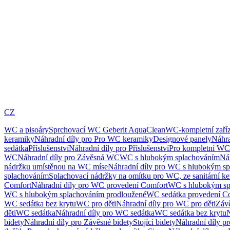
CZ
WC a pisoáry
Sprchovací WC Geberit AquaClean
WC-kompletní zaříz
keramiky
Náhradní díly pro Pro WC keramiky
Designové panely
Náhra
sedátka
Příslušenství
Náhradní díly pro Příslušenství
Pro kompletní WC
WC
Náhradní díly pro Závěsná WC
WC s hlubokým splachováním
Ná
nádržku umístěnou na WC míse
Náhradní díly pro WC s hlubokým sp
splachováním
Splachovací nádržky na omítku pro WC, ze sanitární k
Comfort
Náhradní díly pro WC provedení Comfort
WC s hlubokým sp
WC s hlubokým splachováním prodloužené
WC sedátka provedení C
WC sedátka bez krytu
WC pro děti
Náhradní díly pro WC pro děti
Záv
děti
WC sedátka
Náhradní díly pro WC sedátka
WC sedátka bez krytu
N
bidety
Náhradní díly pro Závěsné bidety
Stojící bidety
Náhradní díly pro