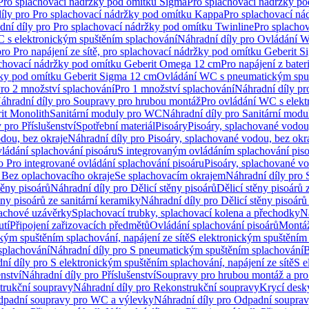
 Pro splachovací nádržky pod omítku Sigma
Pro splachovací nádržky p
íly pro Pro splachovací nádržky pod omítku Kappa
Pro splachovací ná
dní díly pro Pro splachovací nádržky pod omítku Twinline
Pro splacho
 s elektronickým spuštěním splachování
Náhradní díly pro Ovládání W
pro Pro napájení ze sítě, pro splachovací nádržky pod omítku Geberit 
plachovací nádržky pod omítku Geberit Omega 12 cm
Pro napájení z bate
ržky pod omítku Geberit Sigma 12 cm
Ovládání WC s pneumatickým spuš
Pro 2 množství splachování
Pro 1 množství splachování
Náhradní díly pr
áhradní díly pro Soupravy pro hrubou montáž
Pro ovládání WC s elekt
it Monolith
Sanitární moduly pro WC
Náhradní díly pro Sanitární mod
 pro Příslušenství
Spotřební materiál
Pisoáry
Pisoáry, splachované vodou
dou, bez okraje
Náhradní díly pro Pisoáry, splachované vodou, bez okr
ládání splachování pisoáru
S integrovaným ovládáním splachování pis
o Pro integrované ovládání splachování pisoáru
Pisoáry, splachované vo
 Bez oplachovacího okraje
Se splachovacím okrajem
Náhradní díly pro
těny pisoárů
Náhradní díly pro Dělicí stěny pisoárů
Dělicí stěny pisoárů 
ěny pisoárů ze sanitární keramiky
Náhradní díly pro Dělicí stěny pisoárů
pachové uzávěrky
Splachovací trubky, splachovací kolena a přechodky
N
utí
Připojení zařizovacích předmětů
Ovládání splachování pisoárů
Montáž
kým spuštěním splachování, napájení ze sítě
S elektronickým spuštěním 
splachování
Náhradní díly pro S pneumatickým spuštěním splachování
B
ní díly pro S elektronickým spuštěním splachování, napájení ze sítě
S e
enství
Náhradní díly pro Příslušenství
Soupravy pro hrubou montáž a pro
trukční soupravy
Náhradní díly pro Rekonstrukční soupravy
Krycí desk
padní soupravy pro WC a výlevky
Náhradní díly pro Odpadní soupra