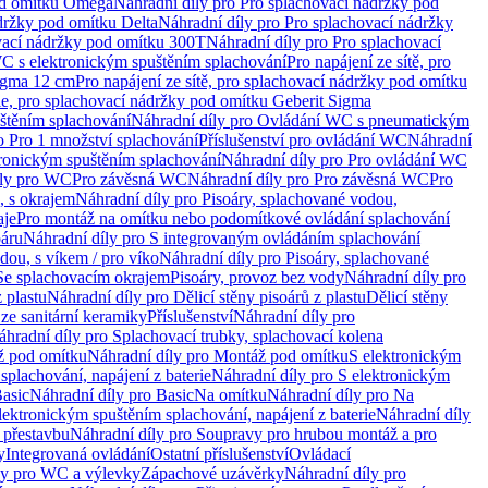
od omítku Omega
Náhradní díly pro Pro splachovací nádržky pod
držky pod omítku Delta
Náhradní díly pro Pro splachovací nádržky
vací nádržky pod omítku 300T
Náhradní díly pro Pro splachovací
C s elektronickým spuštěním splachování
Pro napájení ze sítě, pro
Sigma 12 cm
Pro napájení ze sítě, pro splachovací nádržky pod omítku
rie, pro splachovací nádržky pod omítku Geberit Sigma
těním splachování
Náhradní díly pro Ovládání WC s pneumatickým
o Pro 1 množství splachování
Příslušenství pro ovládání WC
Náhradní
ronickým spuštěním splachování
Náhradní díly pro Pro ovládání WC
uly pro WC
Pro závěsná WC
Náhradní díly pro Pro závěsná WC
Pro
, s okrajem
Náhradní díly pro Pisoáry, splachované vodou,
aje
Pro montáž na omítku nebo podomítkové ovládání splachování
oáru
Náhradní díly pro S integrovaným ovládáním splachování
dou, s víkem / pro víko
Náhradní díly pro Pisoáry, splachované
 Se splachovacím okrajem
Pisoáry, provoz bez vody
Náhradní díly pro
z plastu
Náhradní díly pro Dělicí stěny pisoárů z plastu
Dělicí stěny
 ze sanitární keramiky
Příslušenství
Náhradní díly pro
áhradní díly pro Splachovací trubky, splachovací kolena
 pod omítku
Náhradní díly pro Montáž pod omítku
S elektronickým
splachování, napájení z baterie
Náhradní díly pro S elektronickým
asic
Náhradní díly pro Basic
Na omítku
Náhradní díly pro Na
lektronickým spuštěním splachování, napájení z baterie
Náhradní díly
 přestavbu
Náhradní díly pro Soupravy pro hrubou montáž a pro
y
Integrovaná ovládání
Ostatní příslušenství
Ovládací
vy pro WC a výlevky
Zápachové uzávěrky
Náhradní díly pro