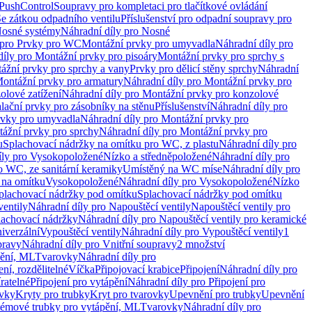
 PushControl
Soupravy pro kompletaci pro tlačítkové ovládání
Se zátkou odpadního ventilu
Příslušenství pro odpadní soupravy pro
osné systémy
Náhradní díly pro Nosné
 pro Prvky pro WC
Montážní prvky pro umyvadla
Náhradní díly pro
díly pro Montážní prvky pro pisoáry
Montážní prvky pro sprchy s
ážní prvky pro sprchy a vany
Prvky pro dělicí stěny sprchy
Náhradní
ontážní prvky pro armatury
Náhradní díly pro Montážní prvky pro
olové zatížení
Náhradní díly pro Montážní prvky pro konzolové
alační prvky pro zásobníky na stěnu
Příslušenství
Náhradní díly pro
rvky pro umyvadla
Náhradní díly pro Montážní prvky pro
ážní prvky pro sprchy
Náhradní díly pro Montážní prvky pro
u
Splachovací nádržky na omítku pro WC, z plastu
Náhradní díly pro
íly pro Vysokopoložené
Nízko a středněpoložené
Náhradní díly pro
o WC, ze sanitární keramiky
Umístěný na WC míse
Náhradní díly pro
 na omítku
Vysokopoložené
Náhradní díly pro Vysokopoložené
Nízko
plachovací nádržky pod omítku
Splachovací nádržky pod omítku
ventily
Náhradní díly pro Napouštěcí ventily
Napouštěcí ventily pro
lachovací nádržky
Náhradní díly pro Napouštěcí ventily pro keramické
iverzální
Vypouštěcí ventily
Náhradní díly pro Vypouštěcí ventily
1
pravy
Náhradní díly pro Vnitřní soupravy
2 množství
pění, ML
Tvarovky
Náhradní díly pro
ní, rozdělitelné
Víčka
Připojovací krabice
Připojení
Náhradní díly pro
ratelné
Připojení pro vytápění
Náhradní díly pro Připojení pro
ovky
Kryty pro trubky
Kryt pro tvarovky
Upevnění pro trubky
Upevnění
témové trubky pro vytápění, ML
Tvarovky
Náhradní díly pro