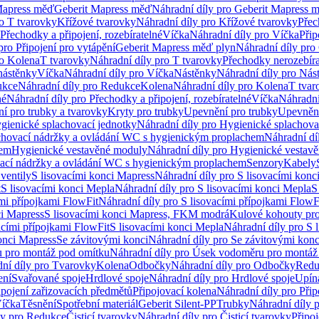
Mapress měď
Geberit Mapress měď
Náhradní díly pro Geberit Mapress 
ro T tvarovky
Křížové tvarovky
Náhradní díly pro Křížové tvarovky
Přec
Přechodky a připojení, rozebíratelné
Víčka
Náhradní díly pro Víčka
Přip
pro Připojení pro vytápění
Geberit Mapress měď plyn
Náhradní díly pro
ro Kolena
T tvarovky
Náhradní díly pro T tvarovky
Přechodky nerozebíra
nástěnky
Víčka
Náhradní díly pro Víčka
Nástěnky
Náhradní díly pro Nás
ukce
Náhradní díly pro Redukce
Kolena
Náhradní díly pro Kolena
T tvar
né
Náhradní díly pro Přechodky a připojení, rozebíratelné
Víčka
Náhradní
í pro trubky a tvarovky
Kryty pro trubky
Upevnění pro trubky
Upevnění
gienické splachovací jednotky
Náhradní díly pro Hygienické splachova
chovací nádržky a ovládání WC s hygienickým proplachem
Náhradní dí
hem
Hygienické vestavěné moduly
Náhradní díly pro Hygienické vestav
ovací nádržky a ovládání WC s hygienickým proplachem
Senzory
Kabely
ventily
S lisovacími konci Mapress
Náhradní díly pro S lisovacími konc
t
S lisovacími konci Mepla
Náhradní díly pro S lisovacími konci Mepla
S
ími přípojkami FlowFit
Náhradní díly pro S lisovacími přípojkami FlowF
ci Mapress
S lisovacími konci Mapress, FKM modrá
Kulové kohouty pr
acími přípojkami FlowFit
S lisovacími konci Mepla
Náhradní díly pro S 
konci Mapress
Se závitovými konci
Náhradní díly pro Se závitovými konc
 pro montáž pod omítku
Náhradní díly pro Úsek vodoměru pro montáž
ní díly pro Tvarovky
Kolena
Odbočky
Náhradní díly pro Odbočky
Redu
ení
Svařované spoje
Hrdlové spoje
Náhradní díly pro Hrdlové spoje
Upín
ipojení zařizovacích předmětů
Připojovací kolena
Náhradní díly pro Přip
íčka
Těsnění
Spotřební materiál
Geberit Silent-PP
Trubky
Náhradní díly 
ly pro Redukce
Čisticí tvarovky
Náhradní díly pro Čisticí tvarovky
Připoj