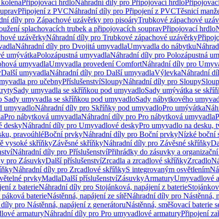
 kolena
Připojovací hrdlo
Náhradní díly pro Připojovací hrdlo
Připojovac
ouprav
Připojení z PVC
Náhradní díly pro Připojení z PVC
Těsnicí manže
ní díly pro Zápachové uzávěrky pro pisoáry
Trubkové zápachové uzáv
oužení splachovacích trubek a připojovacích souprav
Připojovací hrdlo
N
chové uzávěrky
Náhradní díly pro Trubkové zápachové uzávěrky
Připoj
vadla
Náhradní díly pro Dvojitá umyvadla
Umyvadla do nábytku
Náhrad
é umývátka
Polozápustná umyvadla
Náhradní díly pro Polozápustná u
hová umyvadla
Umyvadla provedení Comfort
Náhradní díly pro Umyv
y
Další umyvadla
Náhradní díly pro Další umyvadla
Výlevka
Náhradní dí
myvadla pro učebny
Příslušenství
Sloupy
Náhradní díly pro Sloupy
Slou
kryty
Sady umyvadla se skříňkou pod umyvadlo
Sady umývátka se skří
ro Sady umyvadla se skříňkou pod umyvadlo
Sady nábytkového umyvadl
d umyvadlo
Náhradní díly pro Skříňky pod umyvadlo
Pro umývátka
Náhr
la
Pro nábytková umyvadla
Náhradní díly pro Pro nábytková umyvadla
P
 desky
Náhradní díly pro Umyvadlové desky
Pro umyvadlo na desku, t
sku, pravoúhlé
Boční prvky
Náhradní díly pro Boční prvky
Nízké boční 
ně vysoké skříňky
Závěsné skříňky
Náhradní díly pro Závěsné skříňky
Da
nství
Náhradní díly pro Příslušenství
Přihrádky do zásuvky a organizačn
ly pro Zásuvky
Další příslušenství
Zrcadla a zrcadlové skříňky
Zrcadlo
Ná
íňky
Náhradní díly pro Zrcadlové skříňky
S integrovaným osvětlením
Ná
větelné prvky
Madla
Další příslušenství
Zásuvky
Armatury
Umyvadlové a
ení z baterie
Náhradní díly pro Stojánková, napájení z baterie
Stojánkov
 páková baterie
Nástěnná, napájení ze sítě
Náhradní díly pro Nástěnná, n
díly pro Nástěnná, napájení z generátoru
Nástěnná, směšovací baterie 
lové armatury
Náhradní díly pro Pro umyvadlové armatury
Připojení za