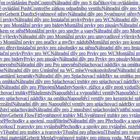
vým ovládáním PushControl
Náhradní díly pro S tlačítkovým ovládáním
vé ovládání PushControl
Se zátkou odpadního ventilu
Náhradní díly pro 
émy
Geberit Duofix
Systémové stěny
Náhradní díly pro Systémové stěny
N
ní prvky
Náhradní díly pro Instalační prvky
Prvky pro WC
Náhradní díly
ly pro Montážní prvky pro bidety
Montážní prvky pro pisoáry
Náhradní 
okem ve stěně
Montážní prvky pro sprchy a vany
Náhradní díly pro Mont
é výlevky
Náhradní díly pro Montážní prvky pro umyvadlové výlevky
M
ro Montážní prvky pro pračky a myčky nádobí
Montážní prvky pro konz
pro dřezy
Instalační prvky pro zásobníky na stěnu
Náhradní díly pro Inst
lační prvky
Prvky pro WC
Náhradní díly pro Prvky pro WC
Montážní p
y pro bidety
Prvky pro pisoáry
Náhradní díly pro Prvky pro pisoáry
Mont
upevnění
Náhradní díly pro Pro upevnění
Splachovací nádržky na omítk
se
Náhradní díly pro Umístěné na WC míse
Vysokopoložené
Náhradní d
anitární keramiky
Náhradní díly pro Splachovací nádržky na omítku pr
a omítku
Náhradní díly pro Splachovací trubky pro splachovací nádržky
í
Náhradní díly pro Připojení
Manžety
Spojky, růžice a díly proti vzdutí
S
chovací trubky
Příslušenství
Napouštěcí a vypouštěcí ventily
Napouštěcí 
pro splachovací nádržky na omítku
Napouštěcí ventily pro keramické sp
erzální
Náhradní díly pro Napouštěcí ventily pro splachovací nádržky un
žství splachování
Náhradní díly pro 2 množství splachování
Vnitřní sou
témy
Geberit FlowFit
Systémové trubky ML
Systémové trubky pro vytá
né
Přechodky a spojení, rozdělitelné
Náhradní díly pro Přechodky a spoje
ípojkou
T tvarovky pro vytápění
Přechodky a spojky pro vytápění, rozebí
ky
Těsnění pro trubky a tvarovky
Těsnění pro připojení
Těsnění pro tvar
ební materiál
Geberit Mepla
Systémové trubky pro pitnou vodu, ML
Sys