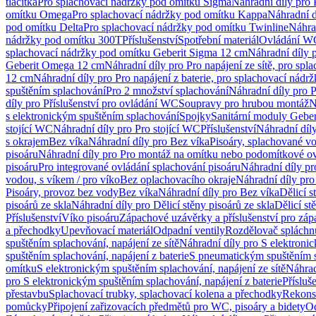
tlačítka
Pro splachovací nádržky pod omítku Sigma
Náhradní díly pro
omítku Omega
Pro splachovací nádržky pod omítku Kappa
Náhradní d
pod omítku Delta
Pro splachovací nádržky pod omítku Twinline
Náhra
nádržky pod omítku 300T
Příslušenství
Spotřební materiál
Ovládání WC
splachovací nádržky pod omítku Geberit Sigma 12 cm
Náhradní díly 
Geberit Omega 12 cm
Náhradní díly pro Pro napájení ze sítě, pro s
12 cm
Náhradní díly pro Pro napájení z baterie, pro splachovací nád
spuštěním splachování
Pro 2 množství splachování
Náhradní díly pro 
díly pro Příslušenství pro ovládání WC
Soupravy pro hrubou montáž
N
s elektronickým spuštěním splachování
Spojky
Sanitární moduly Geber
stojící WC
Náhradní díly pro Pro stojící WC
Příslušenství
Náhradní díly
s okrajem
Bez víka
Náhradní díly pro Bez víka
Pisoáry, splachované vo
pisoáru
Náhradní díly pro Pro montáž na omítku nebo podomítkové ov
pisoáru
Pro integrované ovládání splachování pisoáru
Náhradní díly pr
vodou, s víkem / pro víko
Bez oplachovacího okraje
Náhradní díly pro
Pisoáry, provoz bez vody
Bez víka
Náhradní díly pro Bez víka
Dělicí s
pisoárů ze skla
Náhradní díly pro Dělicí stěny pisoárů ze skla
Dělicí st
Příslušenství
Víko pisoáru
Zápachové uzávěrky a příslušenství pro zá
a přechodky
Upevňovací materiál
Odpadní ventily
Rozdělovač spláchn
spuštěním splachování, napájení ze sítě
Náhradní díly pro S elektronic
spuštěním splachování, napájení z baterie
S pneumatickým spuštěním 
omítku
S elektronickým spuštěním splachování, napájení ze sítě
Náhrad
pro S elektronickým spuštěním splachování, napájení z baterie
Přísluš
přestavbu
Splachovací trubky, splachovací kolena a přechodky
Rekons
pomůcky
Připojení zařizovacích předmětů pro WC, pisoáry a bidety
Od