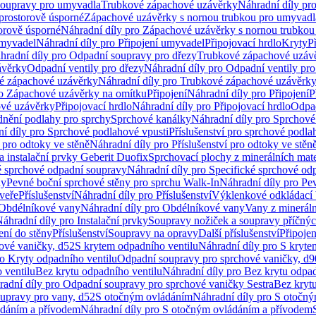
soupravy pro umyvadla
Trubkové zápachové uzávěrky
Náhradní díly pr
prostorově úsporné
Zápachové uzávěrky s nornou trubkou pro umyvadl
orově úsporné
Náhradní díly pro Zápachové uzávěrky s nornou trubkou
umyvadel
Náhradní díly pro Připojení umyvadel
Připojovací hrdlo
Kryty
P
hradní díly pro Odpadní soupravy pro dřezy
Trubkové zápachové uzáv
ávěrky
Odpadní ventily pro dřezy
Náhradní díly pro Odpadní ventily pro
é zápachové uzávěrky
Náhradní díly pro Trubkové zápachové uzávěrk
ro Zápachové uzávěrky na omítku
Připojení
Náhradní díly pro Připojení
P
ové uzávěrky
Připojovací hrdlo
Náhradní díly pro Připojovací hrdlo
Odpad
dnění podlahy pro sprchy
Sprchové kanálky
Náhradní díly pro Sprchové
í díly pro Sprchové podlahové vpusti
Příslušenství pro sprchové podla
í pro odtoky ve stěně
Náhradní díly pro Příslušenství pro odtoky ve stěn
a instalační prvky Geberit Duofix
Sprchovací plochy z minerálních mate
é sprchové odpadní soupravy
Náhradní díly pro Specifické sprchové od
ny
Pevné boční sprchové stěny pro sprchu Walk-In
Náhradní díly pro Pe
veře
Příslušenství
Náhradní díly pro Příslušenství
Výklenkové odkládací 
Obdélníkové vany
Náhradní díly pro Obdélníkové vany
Vany z mineráln
áhradní díly pro Instalační prvky
Soupravy nožiček a soupravy příčnýc
ení do stěny
Příslušenství
Soupravy na opravy
Další příslušenství
Připoje
ové vaničky, d52
S krytem odpadního ventilu
Náhradní díly pro S kryte
ro Kryty odpadního ventilu
Odpadní soupravy pro sprchové vaničky, d9
 ventilu
Bez krytu odpadního ventilu
Náhradní díly pro Bez krytu odpad
adní díly pro Odpadní soupravy pro sprchové vaničky Sestra
Bez krytu
upravy pro vany, d52
S otočným ovládáním
Náhradní díly pro S otočn
ádáním a přívodem
Náhradní díly pro S otočným ovládáním a přívodem