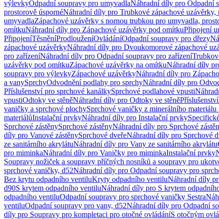
výlevky
Odpadní soupravy pro umyvadla
Náhradní díly pro Odpadní 
prostorově úsporné
Náhradní díly pro Trubkové zápachové uzávěrky, 
umyvadla
Zápachové uzávěrky s nornou trubkou pro umyvadla, prost
omítku
Náhradní díly pro Zápachové uzávěrky pod omítku
Připojení 
Připojení
Těsnění
Prodloužení
Ovládání
Odpadní soupravy pro dřezy
Ná
zápachové uzávěrky
Náhradní díly pro Dvoukomorové zápachové uz
pro zařízení
Náhradní díly pro Odpadní soupravy pro zařízení
Trubkov
uzávěrky pod omítku
Zápachové uzávěrky na omítku
Náhradní díly p
soupravy pro výlevky
Zápachové uzávěrky
Náhradní díly pro Zápach
a vany
Sprchy
Odvodnění podlahy pro sprchy
Náhradní díly pro Odvo
Příslušenství pro sprchové kanálky
Sprchové podlahové vpusti
Náhradn
vpusti
Odtoky ve stěně
Náhradní díly pro Odtoky ve stěně
Příslušenstv
vaničky a sprchové plochy
Sprchové vaničky z minerálního materiálu 
materiálů
Instalační prvky
Náhradní díly pro Instalační prvky
Specifick
Sprchové zástěny
Sprchové zástěny
Náhradní díly pro Sprchové zástě
díly pro Vanové zástěny
Sprchové dveře
Náhradní díly pro Sprchové d
ze sanitárního akrylátu
Náhradní díly pro Vany ze sanitárního akrylátu
pro miminka
Náhradní díly pro Vaničky pro miminka
Instalační prvky
N
Soupravy nožiček a soupravy příčných nosníků a soupravy pro ukotv
sprchové vaničky, d52
Náhradní díly pro Odpadní soupravy pro sprch
Bez krytu odpadního ventilu
Kryty odpadního ventilu
Náhradní díly p
d90
S krytem odpadního ventilu
Náhradní díly pro S krytem odpadního
odpadního ventilu
Odpadní soupravy pro sprchové vaničky Sestra
Náhr
ventilu
Odpadní soupravy pro vany, d52
Náhradní díly pro Odpadní so
díly pro Soupravy pro kompletaci pro otočné ovládání
S otočným ovl