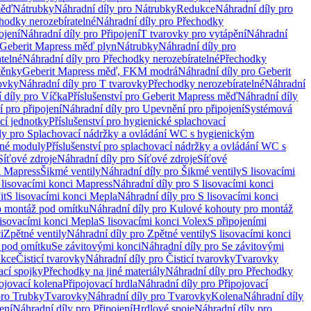
měď
Nátrubky
Náhradní díly pro Nátrubky
Redukce
Náhradní díly pro
hodky nerozebíratelné
Náhradní díly pro Přechodky
ojení
Náhradní díly pro Připojení
T tvarovky pro vytápění
Náhradní
 Geberit Mapress měď plyn
Nátrubky
Náhradní díly pro
telné
Náhradní díly pro Přechodky nerozebíratelné
Přechodky
těnky
Geberit Mapress měď, FKM modrá
Náhradní díly pro Geberit
ovky
Náhradní díly pro T tvarovky
Přechodky nerozebíratelné
Náhradní
 díly pro Víčka
Příslušenství pro Geberit Mapress měď
Náhradní díly
 pro připojení
Náhradní díly pro Upevnění pro připojení
Systémová
cí jednotky
Příslušenství pro hygienické splachovací
ly pro Splachovací nádržky a ovládání WC s hygienickým
ěné moduly
Příslušenství pro splachovací nádržky a ovládání WC s
Síťové zdroje
Náhradní díly pro Síťové zdroje
Síťové
i Mapress
Šikmé ventily
Náhradní díly pro Šikmé ventily
S lisovacími
 lisovacími konci Mapress
Náhradní díly pro S lisovacími konci
it
S lisovacími konci Mepla
Náhradní díly pro S lisovacími konci
o montáž pod omítku
Náhradní díly pro Kulové kohouty pro montáž
lisovacími konci Mepla
S lisovacími konci Volex
S připojeními
i
Zpětné ventily
Náhradní díly pro Zpětné ventily
S lisovacími konci
 pod omítku
Se závitovými konci
Náhradní díly pro Se závitovými
kce
Čisticí tvarovky
Náhradní díly pro Čisticí tvarovky
Tvarovky
ací spojky
Přechodky na jiné materiály
Náhradní díly pro Přechodky
ojovací kolena
Připojovací hrdla
Náhradní díly pro Připojovací
pro Trubky
Tvarovky
Náhradní díly pro Tvarovky
Kolena
Náhradní díly
ení
Náhradní díly pro Připojení
Hrdlové spoje
Náhradní díly pro