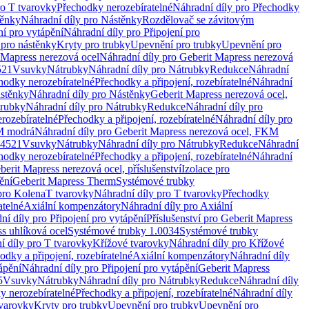
ro T tvarovky
Přechodky nerozebíratelné
Náhradní díly pro Přechodky
ěnky
Náhradní díly pro Nástěnky
Rozdělovač se závitovým
ní pro vytápění
Náhradní díly pro Připojení pro
 pro nástěnky
Kryty pro trubky
Upevnění pro trubky
Upevnění pro
 Mapress nerezová ocel
Náhradní díly pro Geberit Mapress nerezová
521
Vsuvky
Nátrubky
Náhradní díly pro Nátrubky
Redukce
Náhradní
hodky nerozebíratelné
Přechodky a připojení, rozebíratelné
Náhradní
stěnky
Náhradní díly pro Nástěnky
Geberit Mapress nerezová ocel,
rubky
Náhradní díly pro Nátrubky
Redukce
Náhradní díly pro
rozebíratelné
Přechodky a připojení, rozebíratelné
Náhradní díly pro
KM modrá
Náhradní díly pro Geberit Mapress nerezová ocel, FKM
.4521
Vsuvky
Nátrubky
Náhradní díly pro Nátrubky
Redukce
Náhradní
hodky nerozebíratelné
Přechodky a připojení, rozebíratelné
Náhradní
berit Mapress nerezová ocel, příslušenství
Izolace pro
ění
Geberit Mapress Therm
Systémové trubky
pro Kolena
T tvarovky
Náhradní díly pro T tvarovky
Přechodky
atelné
Axiální kompenzátory
Náhradní díly pro Axiální
ní díly pro Připojení pro vytápění
Příslušenství pro Geberit Mapress
s uhlíková ocel
Systémové trubky 1.0034
Systémové trubky
í díly pro T tvarovky
Křížové tvarovky
Náhradní díly pro Křížové
odky a připojení, rozebíratelné
Axiální kompenzátory
Náhradní díly
ápění
Náhradní díly pro Připojení pro vytápění
Geberit Mapress
5
Vsuvky
Nátrubky
Náhradní díly pro Nátrubky
Redukce
Náhradní díly
y nerozebíratelné
Přechodky a připojení, rozebíratelné
Náhradní díly
tvarovky
Kryty pro trubky
Upevnění pro trubky
Upevnění pro