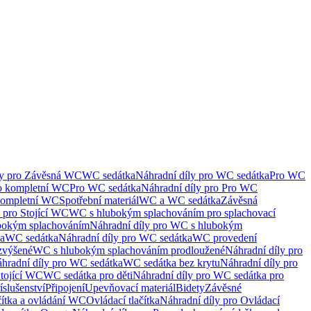
ly pro Závěsná WC
WC sedátka
Náhradní díly pro WC sedátka
Pro WC
ro kompletní WC
Pro WC sedátka
Náhradní díly pro Pro WC
kompletní WC
Spotřební materiál
WC a WC sedátka
Závěsná
 pro Stojící WC
WC s hlubokým splachováním pro splachovací
bokým splachováním
Náhradní díly pro WC s hlubokým
ka
WC sedátka
Náhradní díly pro WC sedátka
WC provedení
zvýšené
WC s hlubokým splachováním prodloužené
Náhradní díly pro
hradní díly pro WC sedátka
WC sedátka bez krytu
Náhradní díly pro
Stojící WC
WC sedátka pro děti
Náhradní díly pro WC sedátka pro
íslušenství
Připojení
Upevňovací materiál
Bidety
Závěsné
čítka a ovládání WC
Ovládací tlačítka
Náhradní díly pro Ovládací