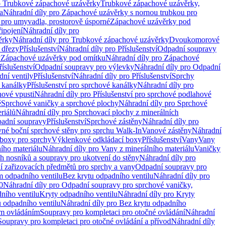
o Trubkové zápachové uzávěrky
Trubkové zápachové uzávěrky,
a
Náhradní díly pro Zápachové uzávěrky s nornou trubkou pro
 pro umyvadla, prostorově úsporné
Zápachové uzávěrky pod
řipojení
Náhradní díly pro
ěrky
Náhradní díly pro Trubkové zápachové uzávěrky
Dvoukomorové
 dřezy
Příslušenství
Náhradní díly pro Příslušenství
Odpadní soupravy
y
Zápachové uzávěrky pod omítku
Náhradní díly pro Zápachové
říslušenství
Odpadní soupravy pro výlevky
Náhradní díly pro Odpadní
ní ventily
Příslušenství
Náhradní díly pro Příslušenství
Sprchy
 kanálky
Příslušenství pro sprchové kanálky
Náhradní díly pro
hové vpusti
Náhradní díly pro Příslušenství pro sprchové podlahové
ě
Sprchové vaničky a sprchové plochy
Náhradní díly pro Sprchové
riálů
Náhradní díly pro Sprchovací plochy z minerálních
padní soupravy
Příslušenství
Sprchové zástěny
Náhradní díly pro
vné boční sprchové stěny pro sprchu Walk-In
Vanové zástěny
Náhradní
boxy pro sprchy
Výklenkové odkládací boxy
Příslušenství
Vany
Vany
ího materiálu
Náhradní díly pro Vany z minerálního materiálu
Vaničky
h nosníků a soupravy pro ukotvení do stěny
Náhradní díly pro
ní zařizovacích předmětů pro sprchy a vany
Odpadní soupravy pro
m odpadního ventilu
Bez krytu odpadního ventilu
Náhradní díly pro
0
Náhradní díly pro Odpadní soupravy pro sprchové vaničky,
ního ventilu
Kryty odpadního ventilu
Náhradní díly pro Kryty
 odpadního ventilu
Náhradní díly pro Bez krytu odpadního
ým ovládáním
Soupravy pro kompletaci pro otočné ovládání
Náhradní
Soupravy pro kompletaci pro otočné ovládání a přívod
Náhradní díly