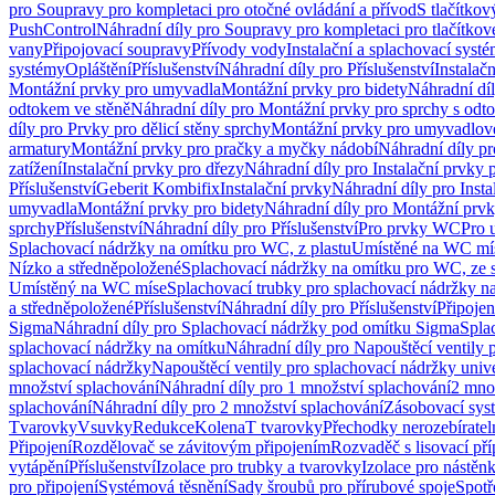
pro Soupravy pro kompletaci pro otočné ovládání a přívod
S tlačítko
PushControl
Náhradní díly pro Soupravy pro kompletaci pro tlačítko
vany
Připojovací soupravy
Přívody vody
Instalační a splachovací syst
systémy
Opláštění
Příslušenství
Náhradní díly pro Příslušenství
Instalač
Montážní prvky pro umyvadla
Montážní prvky pro bidety
Náhradní dí
odtokem ve stěně
Náhradní díly pro Montážní prvky pro sprchy s odt
díly pro Prvky pro dělicí stěny sprchy
Montážní prvky pro umyvadlov
armatury
Montážní prvky pro pračky a myčky nádobí
Náhradní díly p
zatížení
Instalační prvky pro dřezy
Náhradní díly pro Instalační prvky 
Příslušenství
Geberit Kombifix
Instalační prvky
Náhradní díly pro Insta
umyvadla
Montážní prvky pro bidety
Náhradní díly pro Montážní prvk
sprchy
Příslušenství
Náhradní díly pro Příslušenství
Pro prvky WC
Pro 
Splachovací nádržky na omítku pro WC, z plastu
Umístěné na WC mí
Nízko a středněpoložené
Splachovací nádržky na omítku pro WC, ze s
Umístěný na WC míse
Splachovací trubky pro splachovací nádržky n
a středněpoložené
Příslušenství
Náhradní díly pro Příslušenství
Připojen
Sigma
Náhradní díly pro Splachovací nádržky pod omítku Sigma
Spla
splachovací nádržky na omítku
Náhradní díly pro Napouštěcí ventily 
splachovací nádržky
Napouštěcí ventily pro splachovací nádržky univ
množství splachování
Náhradní díly pro 1 množství splachování
2 mno
splachování
Náhradní díly pro 2 množství splachování
Zásobovací sys
Tvarovky
Vsuvky
Redukce
Kolena
T tvarovky
Přechodky nerozebíratel
Připojení
Rozdělovač se závitovým připojením
Rozvaděč s lisovací př
vytápění
Příslušenství
Izolace pro trubky a tvarovky
Izolace pro nástěn
pro připojení
Systémová těsnění
Sady šroubů pro přírubové spoje
Spotř