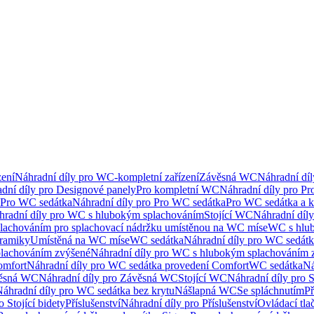
ení
Náhradní díly pro WC-kompletní zařízení
Závěsná WC
Náhradní dí
dní díly pro Designové panely
Pro kompletní WC
Náhradní díly pro P
Pro WC sedátka
Náhradní díly pro Pro WC sedátka
Pro WC sedátka a 
hradní díly pro WC s hlubokým splachováním
Stojící WC
Náhradní díly
lachováním pro splachovací nádržku umístěnou na WC míse
WC s hlu
eramiky
Umístěná na WC míse
WC sedátka
Náhradní díly pro WC sedát
lachováním zvýšené
Náhradní díly pro WC s hlubokým splachováním 
omfort
Náhradní díly pro WC sedátka provedení Comfort
WC sedátka
Ná
ěsná WC
Náhradní díly pro Závěsná WC
Stojící WC
Náhradní díly pro 
áhradní díly pro WC sedátka bez krytu
Nášlapná WC
Se spláchnutím
Př
 Stojící bidety
Příslušenství
Náhradní díly pro Příslušenství
Ovládací tla