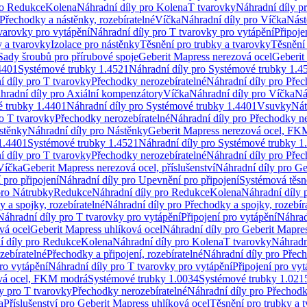
ro Redukce
Kolena
Náhradní díly pro Kolena
T tvarovky
Náhradní díly p
Přechodky a nástěnky, rozebíratelné
Víčka
Náhradní díly pro Víčka
Nást
varovky pro vytápění
Náhradní díly pro T tvarovky pro vytápění
Připoje
y a tvarovky
Izolace pro nástěnky
Těsnění pro trubky a tvarovky
Těsnění
Sady šroubů pro přírubové spoje
Geberit Mapress nerezová ocel
Geberit
4401
Systémové trubky 1.4521
Náhradní díly pro Systémové trubky 1.4
í díly pro T tvarovky
Přechodky nerozebíratelné
Náhradní díly pro Přec
hradní díly pro Axiální kompenzátory
Víčka
Náhradní díly pro Víčka
Ná
 trubky 1.4401
Náhradní díly pro Systémové trubky 1.4401
Vsuvky
Nát
ro T tvarovky
Přechodky nerozebíratelné
Náhradní díly pro Přechodky ne
stěnky
Náhradní díly pro Nástěnky
Geberit Mapress nerezová ocel, F
1.4401
Systémové trubky 1.4521
Náhradní díly pro Systémové trubky 1
í díly pro T tvarovky
Přechodky nerozebíratelné
Náhradní díly pro Přec
Víčka
Geberit Mapress nerezová ocel, příslušenství
Náhradní díly pro Ge
pro připojení
Náhradní díly pro Upevnění pro připojení
Systémová těsn
pro Nátrubky
Redukce
Náhradní díly pro Redukce
Kolena
Náhradní díly 
 a spojky, rozebíratelné
Náhradní díly pro Přechodky a spojky, rozebír
Náhradní díly pro T tvarovky pro vytápění
Připojení pro vytápění
Náhrad
vá ocel
Geberit Mapress uhlíková ocel
Náhradní díly pro Geberit Mapres
í díly pro Redukce
Kolena
Náhradní díly pro Kolena
T tvarovky
Náhradn
zebíratelné
Přechodky a připojení, rozebíratelné
Náhradní díly pro Přech
ro vytápění
Náhradní díly pro T tvarovky pro vytápění
Připojení pro vyt
ová ocel, FKM modrá
Systémové trubky 1.0034
Systémové trubky 1.021
y pro T tvarovky
Přechodky nerozebíratelné
Náhradní díly pro Přechodk
a
Příslušenství pro Geberit Mapress uhlíková ocel
Těsnění pro trubky a 