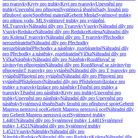
pro tvarovky
Kryty pro trubky
Kryt pro tvarovky
Upevnění pro
trubky
Upevnění pro připojení
Systémová těsnění
Sady šroubů pro
přírubové spoje
Spotřební materiál
Geberit Mepla
Systémové trubky
pro pitnou vodu, ML
Systémové trubky pro vytápění,
ML
Tvarovky
Náhradní díly pro Tvarovky
Vsuvky
Náhradní díly pro
Vsuvky
Redukce
Náhradní díly pro Redukce
Kolena
Náhradní díly
pro Kolena
T tvarovky
Náhradní díly pro T tvarovky
Přechodky
nerozebíratelné
Náhradní díly pro Přechodky
nerozebíratelné
Přechodky a nástěnky, rozebíratelné
Náhradní díly
pro Přechodky a nástěnky, rozebíratelné
Víčka
Náhradní díly pro
Víčka
Nástěnky
Náhradní díly pro Nástěnky
Rozdělovač se
závitovým připojením
Náhradní díly pro Rozdělovač se závitovým
připojením
T tvarovky pro vytápění
Náhradní díly pro T tvarovky pro
vytápění
Připojení pro vytápění
Náhradní díly pro Připojení pro
vytápění
Příslušenství
Náhradní díly pro Příslušenství
Izolace pro
trubky a tvarovky
Izolace pro nástěnky
Těsnění pro trubky a
tvarovky
Těsnění pro nástěnky
Kryty pro trubky
Upevnění pro
trubky
Upevnění pro nástěnky
Náhradní díly pro Upevnění pro
nástěnky
Systémová těsnění
Sady šroubů pro přírubové spoje
Geberit
Mapress nerezová ocel
Geberit Mapress nerezová ocel
Náhradní díly
pro Geberit Mapress nerezová ocel
Systémové trubky
1.4401
Náhradní díly pro Systémové trubky 1.4401
Systémové
trubky 1.4521
Náhradní díly pro Systémové trubky
1.4521
Vsuvky
Nátrubky
Náhradní díly pro
Nátrubky
Redukce
Náhradní díly pro Redukce
Kolena
Náhradní díly