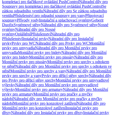
kompletaci pro tlačítkové ovládání PushControl
Náhradní díly pro
Soupravy pro kompletaci pro tlačítkové ovládání PushControl
Se
zátkou odpadního ventilu
Náhradní díly pro Se zátkou odpadního
ventilu
Příslušenství pro odpadní soupravy pro vany
Připojovací
soupravy
Přívody vody
Instalační a splachovací systémy
Geberit
Duofix
Systémové stěny
Náhradní díly pro Systémové stěny
Nosné
systémy
Náhradní díly pro Nosné
systémy
Opláštění
Příslušenství
Náhradní díly pro
Příslušenství
Instalační prvky
Náhradní díly pro Instalační
prvky
Prvky pro WC
Náhradní díly pro Prvky pro WC
Montážní
prvky pro umyvadla
Náhradní díly pro Montážní prvky pro
umyvadla
Montážní prvky pro bidety
Náhradní díly pro Montážní
prvky pro bidety
Montážní prvky pro pisoáry
Náhradní díly pro
Montážní prvky pro pisoáry
Montážní prvky pro sprchy s odtokem
ve stěně
Náhradní díly pro Montážní prvky pro sprchy s odtokem ve
stěně
Montážní prvky pro sprchy a vany
Náhradní díly pro Montážní
prvky pro sprchy a vany
Prvky pro dělicí stěny sprchy
Náhradní díly
pro Prvky pro dělicí stěny sprchy
Montážní prvky pro umyvadlové
výlevky
Náhradní díly pro Montážní prvky pro umyvadlové
výlevky
Montážní prvky pro armatury
Náhradní díly pro Montážní
prvky pro armatury
Montážní prvky pro pračky a myčky
nádobí
Náhradní díly pro Montážní prvky pro pračky a myčky
nádobí
Montážní prvky pro konzolové zatížení
Náhradní díly pro
Montážní prvky pro konzolové zatížení
Instalační prvky pro
dřezy
Náhradní díly pro Instalační prvky pro dřezy
Instalační prvky