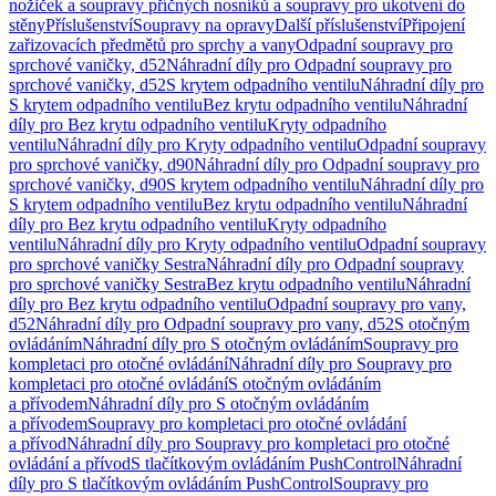
nožiček a soupravy příčných nosníků a soupravy pro ukotvení do
stěny
Příslušenství
Soupravy na opravy
Další příslušenství
Připojení
zařizovacích předmětů pro sprchy a vany
Odpadní soupravy pro
sprchové vaničky, d52
Náhradní díly pro Odpadní soupravy pro
sprchové vaničky, d52
S krytem odpadního ventilu
Náhradní díly pro
S krytem odpadního ventilu
Bez krytu odpadního ventilu
Náhradní
díly pro Bez krytu odpadního ventilu
Kryty odpadního
ventilu
Náhradní díly pro Kryty odpadního ventilu
Odpadní soupravy
pro sprchové vaničky, d90
Náhradní díly pro Odpadní soupravy pro
sprchové vaničky, d90
S krytem odpadního ventilu
Náhradní díly pro
S krytem odpadního ventilu
Bez krytu odpadního ventilu
Náhradní
díly pro Bez krytu odpadního ventilu
Kryty odpadního
ventilu
Náhradní díly pro Kryty odpadního ventilu
Odpadní soupravy
pro sprchové vaničky Sestra
Náhradní díly pro Odpadní soupravy
pro sprchové vaničky Sestra
Bez krytu odpadního ventilu
Náhradní
díly pro Bez krytu odpadního ventilu
Odpadní soupravy pro vany,
d52
Náhradní díly pro Odpadní soupravy pro vany, d52
S otočným
ovládáním
Náhradní díly pro S otočným ovládáním
Soupravy pro
kompletaci pro otočné ovládání
Náhradní díly pro Soupravy pro
kompletaci pro otočné ovládání
S otočným ovládáním
a přívodem
Náhradní díly pro S otočným ovládáním
a přívodem
Soupravy pro kompletaci pro otočné ovládání
a přívod
Náhradní díly pro Soupravy pro kompletaci pro otočné
ovládání a přívod
S tlačítkovým ovládáním PushControl
Náhradní
díly pro S tlačítkovým ovládáním PushControl
Soupravy pro