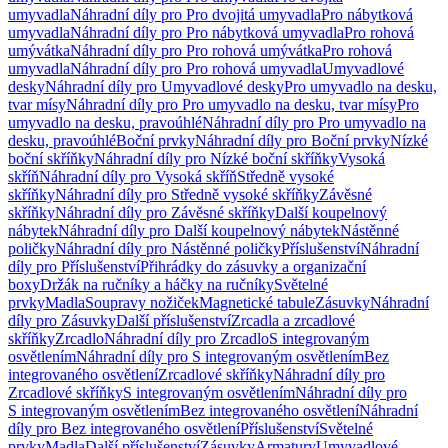
umyvadla
Náhradní díly pro Pro dvojitá umyvadla
Pro nábytková
umyvadla
Náhradní díly pro Pro nábytková umyvadla
Pro rohová
umývátka
Náhradní díly pro Pro rohová umývátka
Pro rohová
umyvadla
Náhradní díly pro Pro rohová umyvadla
Umyvadlové
desky
Náhradní díly pro Umyvadlové desky
Pro umyvadlo na desku,
tvar mísy
Náhradní díly pro Pro umyvadlo na desku, tvar mísy
Pro
umyvadlo na desku, pravoúhlé
Náhradní díly pro Pro umyvadlo na
desku, pravoúhlé
Boční prvky
Náhradní díly pro Boční prvky
Nízké
boční skříňky
Náhradní díly pro Nízké boční skříňky
Vysoká
skříň
Náhradní díly pro Vysoká skříň
Středně vysoké
skříňky
Náhradní díly pro Středně vysoké skříňky
Závěsné
skříňky
Náhradní díly pro Závěsné skříňky
Další koupelnový
nábytek
Náhradní díly pro Další koupelnový nábytek
Nástěnné
poličky
Náhradní díly pro Nástěnné poličky
Příslušenství
Náhradní
díly pro Příslušenství
Přihrádky do zásuvky a organizační
boxy
Držák na ručníky a háčky na ručníky
Světelné
prvky
Madla
Soupravy nožiček
Magnetické tabule
Zásuvky
Náhradní
díly pro Zásuvky
Další příslušenství
Zrcadla a zrcadlové
skříňky
Zrcadlo
Náhradní díly pro Zrcadlo
S integrovaným
osvětlením
Náhradní díly pro S integrovaným osvětlením
Bez
integrovaného osvětlení
Zrcadlové skříňky
Náhradní díly pro
Zrcadlové skříňky
S integrovaným osvětlením
Náhradní díly pro
S integrovaným osvětlením
Bez integrovaného osvětlení
Náhradní
díly pro Bez integrovaného osvětlení
Příslušenství
Světelné
prvky
Madla
Další příslušenství
Zásuvky
Armatury
Umyvadlové