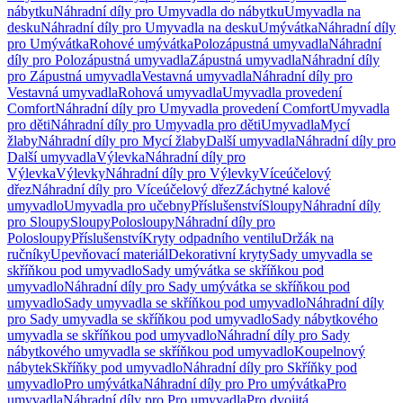
nábytku
Náhradní díly pro Umyvadla do nábytku
Umyvadla na
desku
Náhradní díly pro Umyvadla na desku
Umývátka
Náhradní díly
pro Umývátka
Rohové umývátka
Polozápustná umyvadla
Náhradní
díly pro Polozápustná umyvadla
Zápustná umyvadla
Náhradní díly
pro Zápustná umyvadla
Vestavná umyvadla
Náhradní díly pro
Vestavná umyvadla
Rohová umyvadla
Umyvadla provedení
Comfort
Náhradní díly pro Umyvadla provedení Comfort
Umyvadla
pro děti
Náhradní díly pro Umyvadla pro děti
Umyvadla
Mycí
žlaby
Náhradní díly pro Mycí žlaby
Další umyvadla
Náhradní díly pro
Další umyvadla
Výlevka
Náhradní díly pro
Výlevka
Výlevky
Náhradní díly pro Výlevky
Víceúčelový
dřez
Náhradní díly pro Víceúčelový dřez
Záchytné kalové
umyvadlo
Umyvadla pro učebny
Příslušenství
Sloupy
Náhradní díly
pro Sloupy
Sloupy
Polosloupy
Náhradní díly pro
Polosloupy
Příslušenství
Kryty odpadního ventilu
Držák na
ručníky
Upevňovací materiál
Dekorativní kryty
Sady umyvadla se
skříňkou pod umyvadlo
Sady umývátka se skříňkou pod
umyvadlo
Náhradní díly pro Sady umývátka se skříňkou pod
umyvadlo
Sady umyvadla se skříňkou pod umyvadlo
Náhradní díly
pro Sady umyvadla se skříňkou pod umyvadlo
Sady nábytkového
umyvadla se skříňkou pod umyvadlo
Náhradní díly pro Sady
nábytkového umyvadla se skříňkou pod umyvadlo
Koupelnový
nábytek
Skříňky pod umyvadlo
Náhradní díly pro Skříňky pod
umyvadlo
Pro umývátka
Náhradní díly pro Pro umývátka
Pro
umyvadla
Náhradní díly pro Pro umyvadla
Pro dvojitá