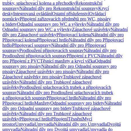
trubky, splachovací kolena a přechodky
Rekonstrukční
soupravy
Náhradní díly pro Rekonstrukční soupravy
Krycí
desky
Integrovaná ovládání
Ostatní příslušenství
Ovládací
pomůcky
Připojení zařizovacích předmětů pro WC, pisoáry
a bidety
Odpadní soupravy pro WC a výlevky
Náhradní díly pro
Odpadní soupravy pro WC a výlevky
Zápachové uzávěrky
Náhradní
díly pro Zápachové uzávěrky
Připojovací kolena
Náhradní díly pro
Připojovací kolena
Připojovací hrdlo
Náhradní díly pro Připojovací
hrdlo
Připojovací soupravy
Náhradní díly pro Připojovací
soupravy
Prodloužení připojovacích souprav
Náhradní díly pro
Prodloužení připojovacích souprav
Připojení z PVC
Náhradní díly
pro Připojení z PVC
Těsnicí manžety a krycí víčka
Odpadní
soupravy pro pisoáry
Náhradní díly pro Odpadní soupravy pro
pisoáry
Zápachové uzávěrky pro pisoáry
Náhradní díly pro
Zápachové uzávěrky pro pisoáry
Trubkové zápachové
uzávěrky
Náhradní díly pro Trubkové zápachové
uzávěrky
Prodloužení splachovacích trubek a připojovacích
souprav
Náhradní díly pro Prodloužení splachovacích trubek
a připojovacích souprav
Připojovací hrdlo
Náhradní díly pro
Připojovací hrdlo
Manžety
Odpadní soupravy pro bidety
Náhradní
díly pro Odpadní soupravy pro bidety
Trubkové zápachové
uzávěrky
Náhradní díly pro Trubkové zápachové
uzávěrky
Připojovací hrdlo
Připojení
Těsnění
Mycí
prostor
Umyvadla
Umyvadla
Náhradní díly pro Umyvadla
Dvojitá
umyvadla
Náhradní díly pro Dvojitá umyvadla
Umyvadla do