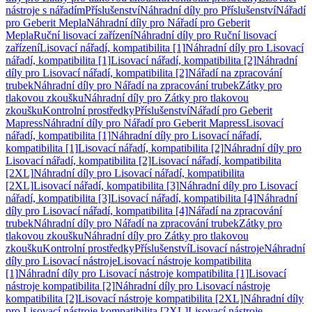
nástroje s nářadím
Příslušenství
Náhradní díly pro Příslušenství
Nářadí
pro Geberit Mepla
Náhradní díly pro Nářadí pro Geberit
Mepla
Ruční lisovací zařízení
Náhradní díly pro Ruční lisovací
zařízení
Lisovací nářadí, kompatibilita [1]
Náhradní díly pro Lisovací
nářadí, kompatibilita [1]
Lisovací nářadí, kompatibilita [2]
Náhradní
díly pro Lisovací nářadí, kompatibilita [2]
Nářadí na zpracování
trubek
Náhradní díly pro Nářadí na zpracování trubek
Zátky pro
tlakovou zkoušku
Náhradní díly pro Zátky pro tlakovou
zkoušku
Kontrolní prostředky
Příslušenství
Nářadí pro Geberit
Mapress
Náhradní díly pro Nářadí pro Geberit Mapress
Lisovací
nářadí, kompatibilita [1]
Náhradní díly pro Lisovací nářadí,
kompatibilita [1]
Lisovací nářadí, kompatibilita [2]
Náhradní díly pro
Lisovací nářadí, kompatibilita [2]
Lisovací nářadí, kompatibilita
[2XL]
Náhradní díly pro Lisovací nářadí, kompatibilita
[2XL]
Lisovací nářadí, kompatibilita [3]
Náhradní díly pro Lisovací
nářadí, kompatibilita [3]
Lisovací nářadí, kompatibilita [4]
Náhradní
díly pro Lisovací nářadí, kompatibilita [4]
Nářadí na zpracování
trubek
Náhradní díly pro Nářadí na zpracování trubek
Zátky pro
tlakovou zkoušku
Náhradní díly pro Zátky pro tlakovou
zkoušku
Kontrolní prostředky
Příslušenství
Lisovací nástroje
Náhradní
díly pro Lisovací nástroje
Lisovací nástroje kompatibilita
[1]
Náhradní díly pro Lisovací nástroje kompatibilita [1]
Lisovací
nástroje kompatibilita [2]
Náhradní díly pro Lisovací nástroje
kompatibilita [2]
Lisovací nástroje kompatibilita [2XL]
Náhradní díly
pro Lisovací nástroje kompatibilita [2XL]
Lisovací nástroje,