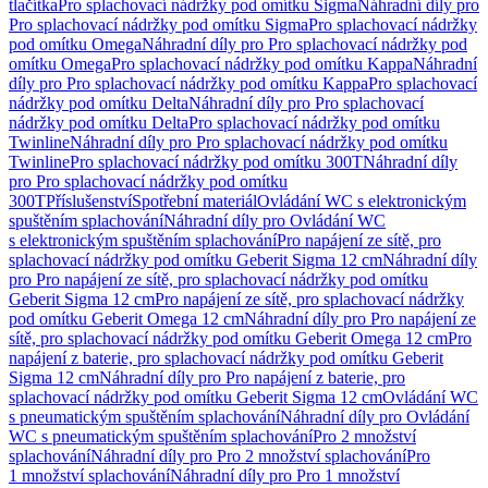
tlačítka
Pro splachovací nádržky pod omítku Sigma
Náhradní díly pro
Pro splachovací nádržky pod omítku Sigma
Pro splachovací nádržky
pod omítku Omega
Náhradní díly pro Pro splachovací nádržky pod
omítku Omega
Pro splachovací nádržky pod omítku Kappa
Náhradní
díly pro Pro splachovací nádržky pod omítku Kappa
Pro splachovací
nádržky pod omítku Delta
Náhradní díly pro Pro splachovací
nádržky pod omítku Delta
Pro splachovací nádržky pod omítku
Twinline
Náhradní díly pro Pro splachovací nádržky pod omítku
Twinline
Pro splachovací nádržky pod omítku 300T
Náhradní díly
pro Pro splachovací nádržky pod omítku
300T
Příslušenství
Spotřební materiál
Ovládání WC s elektronickým
spuštěním splachování
Náhradní díly pro Ovládání WC
s elektronickým spuštěním splachování
Pro napájení ze sítě, pro
splachovací nádržky pod omítku Geberit Sigma 12 cm
Náhradní díly
pro Pro napájení ze sítě, pro splachovací nádržky pod omítku
Geberit Sigma 12 cm
Pro napájení ze sítě, pro splachovací nádržky
pod omítku Geberit Omega 12 cm
Náhradní díly pro Pro napájení ze
sítě, pro splachovací nádržky pod omítku Geberit Omega 12 cm
Pro
napájení z baterie, pro splachovací nádržky pod omítku Geberit
Sigma 12 cm
Náhradní díly pro Pro napájení z baterie, pro
splachovací nádržky pod omítku Geberit Sigma 12 cm
Ovládání WC
s pneumatickým spuštěním splachování
Náhradní díly pro Ovládání
WC s pneumatickým spuštěním splachování
Pro 2 množství
splachování
Náhradní díly pro Pro 2 množství splachování
Pro
1 množství splachování
Náhradní díly pro Pro 1 množství