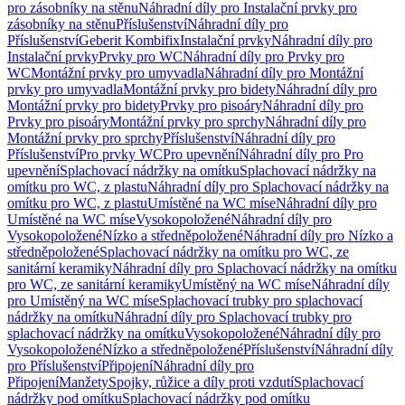
pro zásobníky na stěnu
Náhradní díly pro Instalační prvky pro
zásobníky na stěnu
Příslušenství
Náhradní díly pro
Příslušenství
Geberit Kombifix
Instalační prvky
Náhradní díly pro
Instalační prvky
Prvky pro WC
Náhradní díly pro Prvky pro
WC
Montážní prvky pro umyvadla
Náhradní díly pro Montážní
prvky pro umyvadla
Montážní prvky pro bidety
Náhradní díly pro
Montážní prvky pro bidety
Prvky pro pisoáry
Náhradní díly pro
Prvky pro pisoáry
Montážní prvky pro sprchy
Náhradní díly pro
Montážní prvky pro sprchy
Příslušenství
Náhradní díly pro
Příslušenství
Pro prvky WC
Pro upevnění
Náhradní díly pro Pro
upevnění
Splachovací nádržky na omítku
Splachovací nádržky na
omítku pro WC, z plastu
Náhradní díly pro Splachovací nádržky na
omítku pro WC, z plastu
Umístěné na WC míse
Náhradní díly pro
Umístěné na WC míse
Vysokopoložené
Náhradní díly pro
Vysokopoložené
Nízko a středněpoložené
Náhradní díly pro Nízko a
středněpoložené
Splachovací nádržky na omítku pro WC, ze
sanitární keramiky
Náhradní díly pro Splachovací nádržky na omítku
pro WC, ze sanitární keramiky
Umístěný na WC míse
Náhradní díly
pro Umístěný na WC míse
Splachovací trubky pro splachovací
nádržky na omítku
Náhradní díly pro Splachovací trubky pro
splachovací nádržky na omítku
Vysokopoložené
Náhradní díly pro
Vysokopoložené
Nízko a středněpoložené
Příslušenství
Náhradní díly
pro Příslušenství
Připojení
Náhradní díly pro
Připojení
Manžety
Spojky, růžice a díly proti vzdutí
Splachovací
nádržky pod omítku
Splachovací nádržky pod omítku