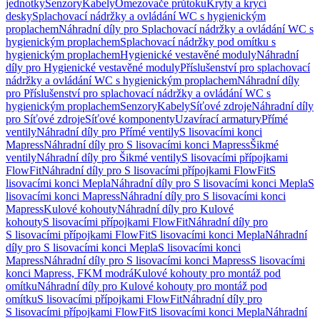
jednotky
Senzory
Kabely
Omezovače průtoku
Kryty a krycí
desky
Splachovací nádržky a ovládání WC s hygienickým
proplachem
Náhradní díly pro Splachovací nádržky a ovládání WC s
hygienickým proplachem
Splachovací nádržky pod omítku s
hygienickým proplachem
Hygienické vestavěné moduly
Náhradní
díly pro Hygienické vestavěné moduly
Příslušenství pro splachovací
nádržky a ovládání WC s hygienickým proplachem
Náhradní díly
pro Příslušenství pro splachovací nádržky a ovládání WC s
hygienickým proplachem
Senzory
Kabely
Síťové zdroje
Náhradní díly
pro Síťové zdroje
Síťové komponenty
Uzavírací armatury
Přímé
ventily
Náhradní díly pro Přímé ventily
S lisovacími konci
Mapress
Náhradní díly pro S lisovacími konci Mapress
Šikmé
ventily
Náhradní díly pro Šikmé ventily
S lisovacími přípojkami
FlowFit
Náhradní díly pro S lisovacími přípojkami FlowFit
S
lisovacími konci Mepla
Náhradní díly pro S lisovacími konci Mepla
S
lisovacími konci Mapress
Náhradní díly pro S lisovacími konci
Mapress
Kulové kohouty
Náhradní díly pro Kulové
kohouty
S lisovacími přípojkami FlowFit
Náhradní díly pro
S lisovacími přípojkami FlowFit
S lisovacími konci Mepla
Náhradní
díly pro S lisovacími konci Mepla
S lisovacími konci
Mapress
Náhradní díly pro S lisovacími konci Mapress
S lisovacími
konci Mapress, FKM modrá
Kulové kohouty pro montáž pod
omítku
Náhradní díly pro Kulové kohouty pro montáž pod
omítku
S lisovacími přípojkami FlowFit
Náhradní díly pro
S lisovacími přípojkami FlowFit
S lisovacími konci Mepla
Náhradní