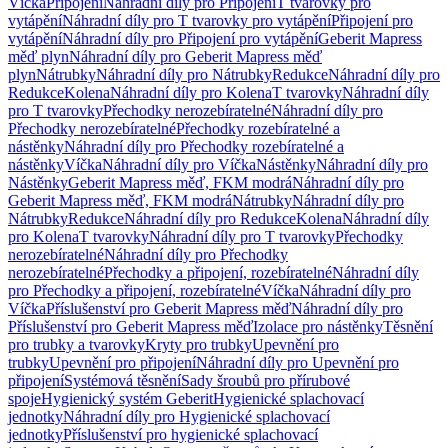
Víčka
Připojení
Náhradní díly pro Připojení
T tvarovky pro
vytápění
Náhradní díly pro T tvarovky pro vytápění
Připojení pro
vytápění
Náhradní díly pro Připojení pro vytápění
Geberit Mapress
měď plyn
Náhradní díly pro Geberit Mapress měď
plyn
Nátrubky
Náhradní díly pro Nátrubky
Redukce
Náhradní díly pro
Redukce
Kolena
Náhradní díly pro Kolena
T tvarovky
Náhradní díly
pro T tvarovky
Přechodky nerozebíratelné
Náhradní díly pro
Přechodky nerozebíratelné
Přechodky rozebíratelné a
nástěnky
Náhradní díly pro Přechodky rozebíratelné a
nástěnky
Víčka
Náhradní díly pro Víčka
Nástěnky
Náhradní díly pro
Nástěnky
Geberit Mapress měď, FKM modrá
Náhradní díly pro
Geberit Mapress měď, FKM modrá
Nátrubky
Náhradní díly pro
Nátrubky
Redukce
Náhradní díly pro Redukce
Kolena
Náhradní díly
pro Kolena
T tvarovky
Náhradní díly pro T tvarovky
Přechodky
nerozebíratelné
Náhradní díly pro Přechodky
nerozebíratelné
Přechodky a připojení, rozebíratelné
Náhradní díly
pro Přechodky a připojení, rozebíratelné
Víčka
Náhradní díly pro
Víčka
Příslušenství pro Geberit Mapress měď
Náhradní díly pro
Příslušenství pro Geberit Mapress měď
Izolace pro nástěnky
Těsnění
pro trubky a tvarovky
Kryty pro trubky
Upevnění pro
trubky
Upevnění pro připojení
Náhradní díly pro Upevnění pro
připojení
Systémová těsnění
Sady šroubů pro přírubové
spoje
Hygienický systém Geberit
Hygienické splachovací
jednotky
Náhradní díly pro Hygienické splachovací
jednotky
Příslušenství pro hygienické splachovací