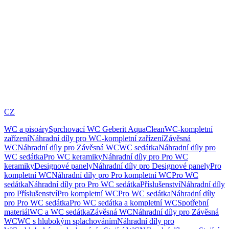
CZ
WC a pisoáry
Sprchovací WC Geberit AquaClean
WC-kompletní
zařízení
Náhradní díly pro WC-kompletní zařízení
Závěsná
WC
Náhradní díly pro Závěsná WC
WC sedátka
Náhradní díly pro
WC sedátka
Pro WC keramiky
Náhradní díly pro Pro WC
keramiky
Designové panely
Náhradní díly pro Designové panely
Pro
kompletní WC
Náhradní díly pro Pro kompletní WC
Pro WC
sedátka
Náhradní díly pro Pro WC sedátka
Příslušenství
Náhradní díly
pro Příslušenství
Pro kompletní WC
Pro WC sedátka
Náhradní díly
pro Pro WC sedátka
Pro WC sedátka a kompletní WC
Spotřební
materiál
WC a WC sedátka
Závěsná WC
Náhradní díly pro Závěsná
WC
WC s hlubokým splachováním
Náhradní díly pro