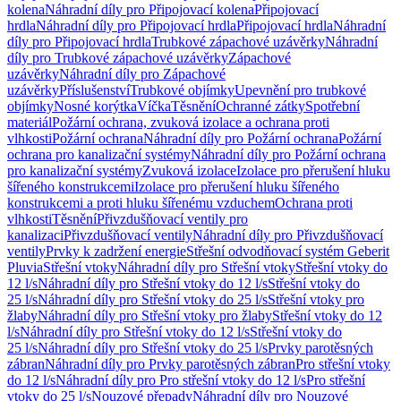
kolena
Náhradní díly pro Připojovací kolena
Připojovací
hrdla
Náhradní díly pro Připojovací hrdla
Připojovací hrdla
Náhradní
díly pro Připojovací hrdla
Trubkové zápachové uzávěrky
Náhradní
díly pro Trubkové zápachové uzávěrky
Zápachové
uzávěrky
Náhradní díly pro Zápachové
uzávěrky
Příslušenství
Trubkové objímky
Upevnění pro trubkové
objímky
Nosné korýtka
Víčka
Těsnění
Ochranné zátky
Spotřební
materiál
Požární ochrana, zvuková izolace a ochrana proti
vlhkosti
Požární ochrana
Náhradní díly pro Požární ochrana
Požární
ochrana pro kanalizační systémy
Náhradní díly pro Požární ochrana
pro kanalizační systémy
Zvuková izolace
Izolace pro přerušení hluku
šířeného konstrukcemi
Izolace pro přerušení hluku šířeného
konstrukcemi a proti hluku šířenému vzduchem
Ochrana proti
vlhkosti
Těsnění
Přivzdušňovací ventily pro
kanalizaci
Přivzdušňovací ventily
Náhradní díly pro Přivzdušňovací
ventily
Prvky k zadržení energie
Střešní odvodňovací systém Geberit
Pluvia
Střešní vtoky
Náhradní díly pro Střešní vtoky
Střešní vtoky do
12 l/s
Náhradní díly pro Střešní vtoky do 12 l/s
Střešní vtoky do
25 l/s
Náhradní díly pro Střešní vtoky do 25 l/s
Střešní vtoky pro
žlaby
Náhradní díly pro Střešní vtoky pro žlaby
Střešní vtoky do 12
l/s
Náhradní díly pro Střešní vtoky do 12 l/s
Střešní vtoky do
25 l/s
Náhradní díly pro Střešní vtoky do 25 l/s
Prvky parotěsných
zábran
Náhradní díly pro Prvky parotěsných zábran
Pro střešní vtoky
do 12 l/s
Náhradní díly pro Pro střešní vtoky do 12 l/s
Pro střešní
vtoky do 25 l/s
Nouzové přepady
Náhradní díly pro Nouzové