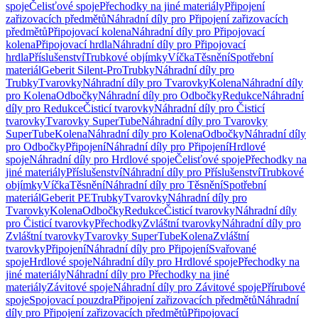
spoje
Čelisťové spoje
Přechodky na jiné materiály
Připojení
zařizovacích předmětů
Náhradní díly pro Připojení zařizovacích
předmětů
Připojovací kolena
Náhradní díly pro Připojovací
kolena
Připojovací hrdla
Náhradní díly pro Připojovací
hrdla
Příslušenství
Trubkové objímky
Víčka
Těsnění
Spotřební
materiál
Geberit Silent-Pro
Trubky
Náhradní díly pro
Trubky
Tvarovky
Náhradní díly pro Tvarovky
Kolena
Náhradní díly
pro Kolena
Odbočky
Náhradní díly pro Odbočky
Redukce
Náhradní
díly pro Redukce
Čisticí tvarovky
Náhradní díly pro Čisticí
tvarovky
Tvarovky SuperTube
Náhradní díly pro Tvarovky
SuperTube
Kolena
Náhradní díly pro Kolena
Odbočky
Náhradní díly
pro Odbočky
Připojení
Náhradní díly pro Připojení
Hrdlové
spoje
Náhradní díly pro Hrdlové spoje
Čelisťové spoje
Přechodky na
jiné materiály
Příslušenství
Náhradní díly pro Příslušenství
Trubkové
objímky
Víčka
Těsnění
Náhradní díly pro Těsnění
Spotřební
materiál
Geberit PE
Trubky
Tvarovky
Náhradní díly pro
Tvarovky
Kolena
Odbočky
Redukce
Čisticí tvarovky
Náhradní díly
pro Čisticí tvarovky
Přechodky
Zvláštní tvarovky
Náhradní díly pro
Zvláštní tvarovky
Tvarovky SuperTube
Kolena
Zvláštní
tvarovky
Připojení
Náhradní díly pro Připojení
Svařované
spoje
Hrdlové spoje
Náhradní díly pro Hrdlové spoje
Přechodky na
jiné materiály
Náhradní díly pro Přechodky na jiné
materiály
Závitové spoje
Náhradní díly pro Závitové spoje
Přírubové
spoje
Spojovací pouzdra
Připojení zařizovacích předmětů
Náhradní
díly pro Připojení zařizovacích předmětů
Připojovací