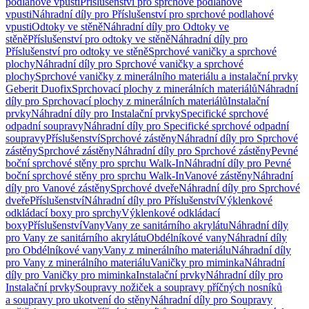
podlahové vpusti
Příslušenství pro sprchové podlahové
vpusti
Náhradní díly pro Příslušenství pro sprchové podlahové
vpusti
Odtoky ve stěně
Náhradní díly pro Odtoky ve
stěně
Příslušenství pro odtoky ve stěně
Náhradní díly pro
Příslušenství pro odtoky ve stěně
Sprchové vaničky a sprchové
plochy
Náhradní díly pro Sprchové vaničky a sprchové
plochy
Sprchové vaničky z minerálního materiálu a instalační prvky
Geberit Duofix
Sprchovací plochy z minerálních materiálů
Náhradní
díly pro Sprchovací plochy z minerálních materiálů
Instalační
prvky
Náhradní díly pro Instalační prvky
Specifické sprchové
odpadní soupravy
Náhradní díly pro Specifické sprchové odpadní
soupravy
Příslušenství
Sprchové zástěny
Náhradní díly pro Sprchové
zástěny
Sprchové zástěny
Náhradní díly pro Sprchové zástěny
Pevné
boční sprchové stěny pro sprchu Walk-In
Náhradní díly pro Pevné
boční sprchové stěny pro sprchu Walk-In
Vanové zástěny
Náhradní
díly pro Vanové zástěny
Sprchové dveře
Náhradní díly pro Sprchové
dveře
Příslušenství
Náhradní díly pro Příslušenství
Výklenkové
odkládací boxy pro sprchy
Výklenkové odkládací
boxy
Příslušenství
Vany
Vany ze sanitárního akrylátu
Náhradní díly
pro Vany ze sanitárního akrylátu
Obdélníkové vany
Náhradní díly
pro Obdélníkové vany
Vany z minerálního materiálu
Náhradní díly
pro Vany z minerálního materiálu
Vaničky pro miminka
Náhradní
díly pro Vaničky pro miminka
Instalační prvky
Náhradní díly pro
Instalační prvky
Soupravy nožiček a soupravy příčných nosníků
a soupravy pro ukotvení do stěny
Náhradní díly pro Soupravy