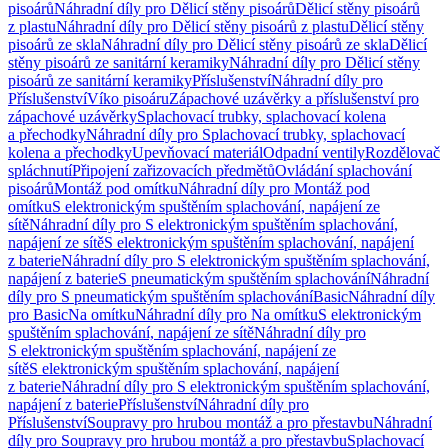
pisoárů
Náhradní díly pro Dělicí stěny pisoárů
Dělicí stěny pisoárů
z plastu
Náhradní díly pro Dělicí stěny pisoárů z plastu
Dělicí stěny
pisoárů ze skla
Náhradní díly pro Dělicí stěny pisoárů ze skla
Dělicí
stěny pisoárů ze sanitární keramiky
Náhradní díly pro Dělicí stěny
pisoárů ze sanitární keramiky
Příslušenství
Náhradní díly pro
Příslušenství
Víko pisoáru
Zápachové uzávěrky a příslušenství pro
zápachové uzávěrky
Splachovací trubky, splachovací kolena
a přechodky
Náhradní díly pro Splachovací trubky, splachovací
kolena a přechodky
Upevňovací materiál
Odpadní ventily
Rozdělovač
spláchnutí
Připojení zařizovacích předmětů
Ovládání splachování
pisoárů
Montáž pod omítku
Náhradní díly pro Montáž pod
omítku
S elektronickým spuštěním splachování, napájení ze
sítě
Náhradní díly pro S elektronickým spuštěním splachování,
napájení ze sítě
S elektronickým spuštěním splachování, napájení
z baterie
Náhradní díly pro S elektronickým spuštěním splachování,
napájení z baterie
S pneumatickým spuštěním splachování
Náhradní
díly pro S pneumatickým spuštěním splachování
Basic
Náhradní díly
pro Basic
Na omítku
Náhradní díly pro Na omítku
S elektronickým
spuštěním splachování, napájení ze sítě
Náhradní díly pro
S elektronickým spuštěním splachování, napájení ze
sítě
S elektronickým spuštěním splachování, napájení
z baterie
Náhradní díly pro S elektronickým spuštěním splachování,
napájení z baterie
Příslušenství
Náhradní díly pro
Příslušenství
Soupravy pro hrubou montáž a pro přestavbu
Náhradní
díly pro Soupravy pro hrubou montáž a pro přestavbu
Splachovací