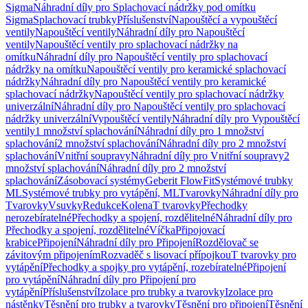
Sigma
Náhradní díly pro Splachovací nádržky pod omítku
Sigma
Splachovací trubky
Příslušenství
Napouštěcí a vypouštěcí
ventily
Napouštěcí ventily
Náhradní díly pro Napouštěcí
ventily
Napouštěcí ventily pro splachovací nádržky na
omítku
Náhradní díly pro Napouštěcí ventily pro splachovací
nádržky na omítku
Napouštěcí ventily pro keramické splachovací
nádržky
Náhradní díly pro Napouštěcí ventily pro keramické
splachovací nádržky
Napouštěcí ventily pro splachovací nádržky
univerzální
Náhradní díly pro Napouštěcí ventily pro splachovací
nádržky univerzální
Vypouštěcí ventily
Náhradní díly pro Vypouštěcí
ventily
1 množství splachování
Náhradní díly pro 1 množství
splachování
2 množství splachování
Náhradní díly pro 2 množství
splachování
Vnitřní soupravy
Náhradní díly pro Vnitřní soupravy
2
množství splachování
Náhradní díly pro 2 množství
splachování
Zásobovací systémy
Geberit FlowFit
Systémové trubky
ML
Systémové trubky pro vytápění, ML
Tvarovky
Náhradní díly pro
Tvarovky
Vsuvky
Redukce
Kolena
T tvarovky
Přechodky
nerozebíratelné
Přechodky a spojení, rozdělitelné
Náhradní díly pro
Přechodky a spojení, rozdělitelné
Víčka
Připojovací
krabice
Připojení
Náhradní díly pro Připojení
Rozdělovač se
závitovým připojením
Rozvaděč s lisovací přípojkou
T tvarovky pro
vytápění
Přechodky a spojky pro vytápění, rozebíratelné
Připojení
pro vytápění
Náhradní díly pro Připojení pro
vytápění
Příslušenství
Izolace pro trubky a tvarovky
Izolace pro
nástěnky
Těsnění pro trubky a tvarovky
Těsnění pro připojení
Těsnění