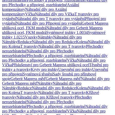
nerozebíratelné
Přechodky a připojení, rozebíratelné
Náhradní díly
pro Přechodky a připojení, rozebíratelné
Axiální
kompenzátory
Náhradní díly pro Axiální
kompenzátory
Víčka
Náhradní díly pro Víčka
T tvarovky pro
vytápění
Náhradní díly pro T tvarovky pro vytápění
Připojení pro
vytápění
Náhradní díly pro Připojení pro vytápění
Geberit Mapress
uhlíková ocel, FKM modrá
Náhradní díly pro Geberit Mapress
uhlíková ocel, FKM modrá
Systémové trubky 1.0034
Systémové
trubky 1.0215
Vsuvky
Nátrubky
Náhradní díly pro
Nátrubky
Redukce
Náhradní díly pro Redukce
Kolena
Náhradní díly
pro Kolena
T tvarovky
Náhradní díly pro T tvarovky
Přechodky
nerozebíratelné
Náhradní díly pro Přechodky
nerozebíratelné
Přechodky a připojení, rozebíratelné
Náhradní díly
pro Přechodky a připojení, rozebíratelné
Víčka
Náhradní díly pro
Víčka
Příslušenství pro Geberit Mapress uhlíková ocel
Těsnění pro
trubky a tvarovky
Kryty pro trubky
Upevnění pro trubky
Upevnění
pro připojení
Systémová těsnění
Sady šroubů pro přírubové
spoje
Geberit Mapress měď
Geberit Mapress měď
Náhradní díly pro
Geberit Mapress měď
Nátrubky
Náhradní díly pro
Nátrubky
Redukce
Náhradní díly pro Redukce
Kolena
Náhradní díly
pro Kolena
T tvarovky
Náhradní díly pro T tvarovky
Křížové
tvarovky
Náhradní díly pro Křížové tvarovky
Přechodky
nerozebíratelné
Náhradní díly pro Přechodky
nerozebíratelné
Přechodky a připojení, rozebíratelné
Náhradní díly
pro Přechodky a připojení, rozebíratelné
Víčka
Náhradní díly pro