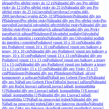
přepady
Pro střešní vtoky do 12 l/s
Náhradní díly pro Pro střešní
vtoky do 12 l/s
Pro střešní vtoky do 25 l/s
Náhradní díly pro Pro
střešní vtoky do 25 l/s
Upevnění
Upevňovací systém d40–
200
Upevňovací systém d250–315
Příslušenství
Náhradní díly pro
Příslušenství
Pro střešní vtoky
Náhradní díly pro Pro střešní vtoky
Pro
upevnění
Gravitační odvodnění střech
Střešní vtoky
Náhradní díly pro
Střešní vtoky
Prvky parotěsných zábran
Náhradní díly pro Prvky
parotěsných zábran
Příslušenství
Odvodnění podlahy
Odvodnění
podlah do interiéru i exteriéru
Náhradní díly pro Odvodnění podlah
do interiéru i exteriéru
Podlahové vpusti 10 x 10 cm
Náhradní díly
pro Podlahové vpusti 10 x 10 cm
Podlahové vpusti pro balkony a
terasy, 10 x 10 cm
Náhradní díly pro Podlahové vpusti pro balkony a
terasy, 10 x 10 cm
Podlahové vpusti 13 x 13 cm
Náhradní díly pro
Podlahové vpusti 13 x 13 cm
Podlahové vpusti pro balkony a terasy
13 x 13 cm
Náhradní díly pro Podlahové vpusti pro balkony a terasy
13 x 13 cm
Vtoky 15 x 15 cm
Náhradní díly pro Vtoky 15 x 15
cm
Příslušenství
Náhradní díly pro Příslušenství
Nářadí, síťové
komponenty a software
Nářadí
Nářadí pro Geberit FlowFit
Náhradní
díly pro Nářadí pro Geberit FlowFit
Ruční lisovací zařízení
Náhradní
díly pro Ruční lisovací zařízení
Lisovací nářadí, kompatibilita
[1]
Náhradní díly pro Lisovací nářadí, kompatibilita [1]
Lisovací
nářadí, kompatibilita [2]
Náhradní díly pro Lisovací nářadí,
kompatibilita [2]
Nářadí na zpracování trubek
Náhradní díly pro
Nářadí na zpracování trubek
Zátky pro tlakovou zkoušku
Náhradní
díly pro Zátky pro tlakovou zkoušku
Kontrolní prostředky
Lisovací