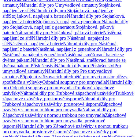
armatury
Náhradní díly pro Umyvadlové armatury
Stojánková,
napájení ze sítě
Náhradní díly pro Stojánková, napájení ze
sítě
Stojánková, napájení z baterie
Náhradní díly pro Stojánková,
napájení z baterie
Stojánková, napájení z generátoru
Náhradní díly
pro Stojánková, napájení z generátoru
Stojánková, páková
baterie
Náhradní díly pro Stojánková, páková baterie
Nástěnná,
napájení ze sítě
Náhradní díly pro Nástěnná, napájení ze
sítě
Nástěnná, napájení z baterie
Náhradní díly pro Nástěnná,
napájení z baterie
Nástěnná, napájení z generátoru
Náhradní díly pro
Nástěnná, napájení z generátoru
Nástěnná, směšovací baterie se
dvěma pákami
Náhradní díly pro Nástěnná, směšovací baterie se
dvěma pákami
Příslušenství
Náhradní díly pro Příslušenství
Pro
umyvadlové armatury
Náhradní díly pro Pro umyvadlové
armatury
Připojení zařizovacích předmětů pro mycí prostor, dřezy,
spotřebiče a výlevky
Odpadní soupravy pro umyvadla
Náhradní díly
pro Odpadní soupravy pro umyvadla
Trubkové zápachové
uzávěrky
Náhradní díly pro Trubkové zápachové uzávěrky
Trubkové
zápachové uzávěrky, prostorově úsporné
Náhradní díly pro
Trubkové zápachové uzávěrky, prostorově úsporné
Zápachové
uzávěrky s nornou trubkou pro umyvadla
Náhradní díly pro
Zápachové uzávěrky s nornou trubkou pro umyvadla
Zápachové
uzávěrky s nornou trubkou pro umyvadla, prostorově
úsporné
Náhradní díly pro Zápachové uzávěrky s nornou trubkou
pro umyvadla, prostorově úsporné
Zápachové uzávěrky pod