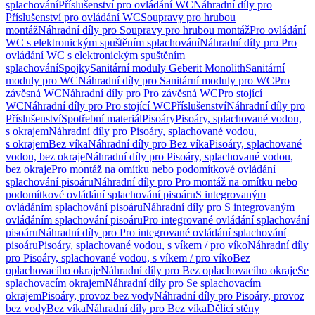
splachování
Příslušenství pro ovládání WC
Náhradní díly pro
Příslušenství pro ovládání WC
Soupravy pro hrubou
montáž
Náhradní díly pro Soupravy pro hrubou montáž
Pro ovládání
WC s elektronickým spuštěním splachování
Náhradní díly pro Pro
ovládání WC s elektronickým spuštěním
splachování
Spojky
Sanitární moduly Geberit Monolith
Sanitární
moduly pro WC
Náhradní díly pro Sanitární moduly pro WC
Pro
závěsná WC
Náhradní díly pro Pro závěsná WC
Pro stojící
WC
Náhradní díly pro Pro stojící WC
Příslušenství
Náhradní díly pro
Příslušenství
Spotřební materiál
Pisoáry
Pisoáry, splachované vodou,
s okrajem
Náhradní díly pro Pisoáry, splachované vodou,
s okrajem
Bez víka
Náhradní díly pro Bez víka
Pisoáry, splachované
vodou, bez okraje
Náhradní díly pro Pisoáry, splachované vodou,
bez okraje
Pro montáž na omítku nebo podomítkové ovládání
splachování pisoáru
Náhradní díly pro Pro montáž na omítku nebo
podomítkové ovládání splachování pisoáru
S integrovaným
ovládáním splachování pisoáru
Náhradní díly pro S integrovaným
ovládáním splachování pisoáru
Pro integrované ovládání splachování
pisoáru
Náhradní díly pro Pro integrované ovládání splachování
pisoáru
Pisoáry, splachované vodou, s víkem / pro víko
Náhradní díly
pro Pisoáry, splachované vodou, s víkem / pro víko
Bez
oplachovacího okraje
Náhradní díly pro Bez oplachovacího okraje
Se
splachovacím okrajem
Náhradní díly pro Se splachovacím
okrajem
Pisoáry, provoz bez vody
Náhradní díly pro Pisoáry, provoz
bez vody
Bez víka
Náhradní díly pro Bez víka
Dělicí stěny