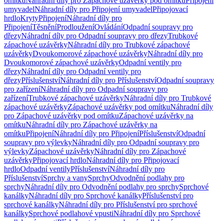
omítku
Náhradní díly pro Zápachové uzávěrky pod omítku
Připojení
umyvadel
Náhradní díly pro Připojení umyvadel
Připojovací
hrdlo
Kryty
Připojení
Náhradní díly pro
Připojení
Těsnění
Prodloužení
Ovládání
Odpadní soupravy pro
dřezy
Náhradní díly pro Odpadní soupravy pro dřezy
Trubkové
zápachové uzávěrky
Náhradní díly pro Trubkové zápachové
uzávěrky
Dvoukomorové zápachové uzávěrky
Náhradní díly pro
Dvoukomorové zápachové uzávěrky
Odpadní ventily pro
dřezy
Náhradní díly pro Odpadní ventily pro
dřezy
Příslušenství
Náhradní díly pro Příslušenství
Odpadní soupravy
pro zařízení
Náhradní díly pro Odpadní soupravy pro
zařízení
Trubkové zápachové uzávěrky
Náhradní díly pro Trubkové
zápachové uzávěrky
Zápachové uzávěrky pod omítku
Náhradní díly
pro Zápachové uzávěrky pod omítku
Zápachové uzávěrky na
omítku
Náhradní díly pro Zápachové uzávěrky na
omítku
Připojení
Náhradní díly pro Připojení
Příslušenství
Odpadní
soupravy pro výlevky
Náhradní díly pro Odpadní soupravy pro
výlevky
Zápachové uzávěrky
Náhradní díly pro Zápachové
uzávěrky
Připojovací hrdlo
Náhradní díly pro Připojovací
hrdlo
Odpadní ventily
Příslušenství
Náhradní díly pro
Příslušenství
Sprchy a vany
Sprchy
Odvodnění podlahy pro
sprchy
Náhradní díly pro Odvodnění podlahy pro sprchy
Sprchové
kanálky
Náhradní díly pro Sprchové kanálky
Příslušenství pro
sprchové kanálky
Náhradní díly pro Příslušenství pro sprchové
kanálky
Sprchové podlahové vpusti
Náhradní díly pro Sprchové