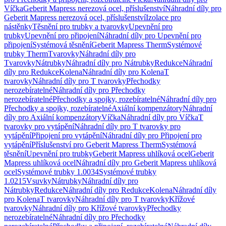
Víčka
Geberit Mapress nerezová ocel, příslušenství
Náhradní díly pro
Geberit Mapress nerezová ocel, příslušenství
Izolace pro
nástěnky
Těsnění pro trubky a tvarovky
Upevnění pro
trubky
Upevnění pro připojení
Náhradní díly pro Upevnění pro
připojení
Systémová těsnění
Geberit Mapress Therm
Systémové
trubky Therm
Tvarovky
Náhradní díly pro
Tvarovky
Nátrubky
Náhradní díly pro Nátrubky
Redukce
Náhradní
díly pro Redukce
Kolena
Náhradní díly pro Kolena
T
tvarovky
Náhradní díly pro T tvarovky
Přechodky
nerozebíratelné
Náhradní díly pro Přechodky
nerozebíratelné
Přechodky a spojky, rozebíratelné
Náhradní díly pro
Přechodky a spojky, rozebíratelné
Axiální kompenzátory
Náhradní
díly pro Axiální kompenzátory
Víčka
Náhradní díly pro Víčka
T
tvarovky pro vytápění
Náhradní díly pro T tvarovky pro
vytápění
Připojení pro vytápění
Náhradní díly pro Připojení pro
vytápění
Příslušenství pro Geberit Mapress Therm
Systémová
těsnění
Upevnění pro trubky
Geberit Mapress uhlíková ocel
Geberit
Mapress uhlíková ocel
Náhradní díly pro Geberit Mapress uhlíková
ocel
Systémové trubky 1.0034
Systémové trubky
1.0215
Vsuvky
Nátrubky
Náhradní díly pro
Nátrubky
Redukce
Náhradní díly pro Redukce
Kolena
Náhradní díly
pro Kolena
T tvarovky
Náhradní díly pro T tvarovky
Křížové
tvarovky
Náhradní díly pro Křížové tvarovky
Přechodky
nerozebíratelné
Náhradní díly pro Přechodky