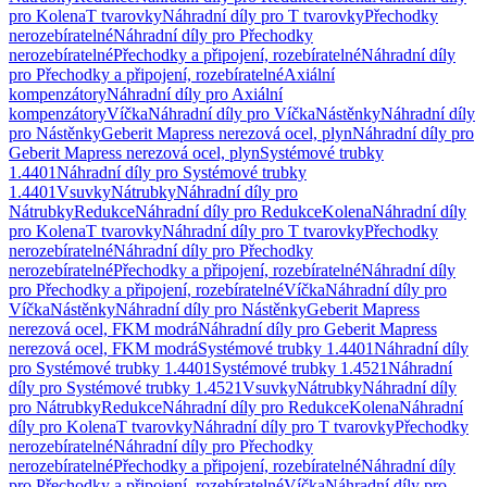
pro Kolena
T tvarovky
Náhradní díly pro T tvarovky
Přechodky
nerozebíratelné
Náhradní díly pro Přechodky
nerozebíratelné
Přechodky a připojení, rozebíratelné
Náhradní díly
pro Přechodky a připojení, rozebíratelné
Axiální
kompenzátory
Náhradní díly pro Axiální
kompenzátory
Víčka
Náhradní díly pro Víčka
Nástěnky
Náhradní díly
pro Nástěnky
Geberit Mapress nerezová ocel, plyn
Náhradní díly pro
Geberit Mapress nerezová ocel, plyn
Systémové trubky
1.4401
Náhradní díly pro Systémové trubky
1.4401
Vsuvky
Nátrubky
Náhradní díly pro
Nátrubky
Redukce
Náhradní díly pro Redukce
Kolena
Náhradní díly
pro Kolena
T tvarovky
Náhradní díly pro T tvarovky
Přechodky
nerozebíratelné
Náhradní díly pro Přechodky
nerozebíratelné
Přechodky a připojení, rozebíratelné
Náhradní díly
pro Přechodky a připojení, rozebíratelné
Víčka
Náhradní díly pro
Víčka
Nástěnky
Náhradní díly pro Nástěnky
Geberit Mapress
nerezová ocel, FKM modrá
Náhradní díly pro Geberit Mapress
nerezová ocel, FKM modrá
Systémové trubky 1.4401
Náhradní díly
pro Systémové trubky 1.4401
Systémové trubky 1.4521
Náhradní
díly pro Systémové trubky 1.4521
Vsuvky
Nátrubky
Náhradní díly
pro Nátrubky
Redukce
Náhradní díly pro Redukce
Kolena
Náhradní
díly pro Kolena
T tvarovky
Náhradní díly pro T tvarovky
Přechodky
nerozebíratelné
Náhradní díly pro Přechodky
nerozebíratelné
Přechodky a připojení, rozebíratelné
Náhradní díly
pro Přechodky a připojení, rozebíratelné
Víčka
Náhradní díly pro