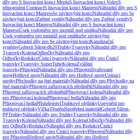
díly pro S lisovacími konci Mepla
S lisovacími konci Volex
S
připojeními Compact
S lisovacími konci Mapress
Náhradní díly pro S
lisovacími konci Mapress
Se závitovými konci
Náhradní díly pro Se
závitovými konci
Zpětné ventily
Náhradní díly pro Zpětné ventily
S
lisovacími konci Mapress
Náhradní díly pro S lisovacími konci
Mapress
Úsek vodoměru pro montáž pod omítku
Náhradní díly pro
Úsek vodoměru pro montáž pod omítku
Se závitovými
konci
Náhradní díly pro Se závitovými konci
Kanalizační
systémy
Geberit Silent-db20
Trubky
Tvarovky
Náhradní díly pro
Tvarovky
Kolena
Odbočky
Náhradní díly pro
Odbočky
Redukce
Čisticí tvarovky
Náhradní díly pro Čisticí
tvarovky
Tvarovky SuperTube
Kolena
Zvláštní
tvarovky
Připojení
Náhradní díly pro Připojení
Svařované
spoje
Hrdlové spoje
Náhradní díly pro Hrdlové spoje
Upínací
spojky
Přechodky na jiné materiály
Náhradní díly pro Přechodky na
jiné materiály
Připojení zařizovacích předmětů
Náhradní díly pro
Připojení zařizovacích předmětů
Připojovací kolena
Náhradní díly
pro Připojovací kolena
Připojovací hrdla
Náhradní díly pro
Připojovací hrdla
Příslušenství
Trubkové objímky
Upevnění pro
trubkové objímky
Víčka
Těsnění
Spotřební materiál
Geberit Silent-
PP
Trubky
Náhradní díly pro Trubky
Tvarovky
Náhradní díly pro
Tvarovky
Kolena
Náhradní díly pro Kolena
Odbočky
Náhradní díly
pro Odbočky
Redukce
Náhradní díly pro Redukce
Čisticí
tvarovky
Náhradní díly pro Čisticí tvarovky
Připojení
Náhradní díly
pro Připojení
Hrdlové spoje
Náhradní díly pro Hrdlové