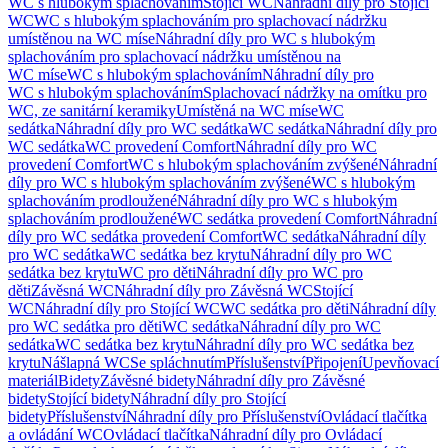
WC s hlubokým splachováním
Stojící WC
Náhradní díly pro Stojící
WC
WC s hlubokým splachováním pro splachovací nádržku
umístěnou na WC míse
Náhradní díly pro WC s hlubokým
splachováním pro splachovací nádržku umístěnou na
WC míse
WC s hlubokým splachováním
Náhradní díly pro
WC s hlubokým splachováním
Splachovací nádržky na omítku pro
WC, ze sanitární keramiky
Umístěná na WC míse
WC
sedátka
Náhradní díly pro WC sedátka
WC sedátka
Náhradní díly pro
WC sedátka
WC provedení Comfort
Náhradní díly pro WC
provedení Comfort
WC s hlubokým splachováním zvýšené
Náhradní
díly pro WC s hlubokým splachováním zvýšené
WC s hlubokým
splachováním prodloužené
Náhradní díly pro WC s hlubokým
splachováním prodloužené
WC sedátka provedení Comfort
Náhradní
díly pro WC sedátka provedení Comfort
WC sedátka
Náhradní díly
pro WC sedátka
WC sedátka bez krytu
Náhradní díly pro WC
sedátka bez krytu
WC pro děti
Náhradní díly pro WC pro
děti
Závěsná WC
Náhradní díly pro Závěsná WC
Stojící
WC
Náhradní díly pro Stojící WC
WC sedátka pro děti
Náhradní díly
pro WC sedátka pro děti
WC sedátka
Náhradní díly pro WC
sedátka
WC sedátka bez krytu
Náhradní díly pro WC sedátka bez
krytu
Nášlapná WC
Se spláchnutím
Příslušenství
Připojení
Upevňovací
materiál
Bidety
Závěsné bidety
Náhradní díly pro Závěsné
bidety
Stojící bidety
Náhradní díly pro Stojící
bidety
Příslušenství
Náhradní díly pro Příslušenství
Ovládací tlačítka
a ovládání WC
Ovládací tlačítka
Náhradní díly pro Ovládací