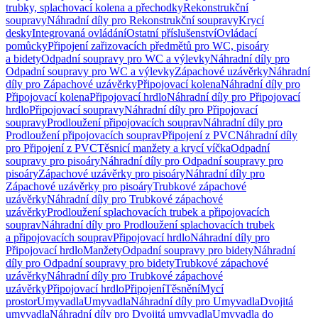
trubky, splachovací kolena a přechodky
Rekonstrukční
soupravy
Náhradní díly pro Rekonstrukční soupravy
Krycí
desky
Integrovaná ovládání
Ostatní příslušenství
Ovládací
pomůcky
Připojení zařizovacích předmětů pro WC, pisoáry
a bidety
Odpadní soupravy pro WC a výlevky
Náhradní díly pro
Odpadní soupravy pro WC a výlevky
Zápachové uzávěrky
Náhradní
díly pro Zápachové uzávěrky
Připojovací kolena
Náhradní díly pro
Připojovací kolena
Připojovací hrdlo
Náhradní díly pro Připojovací
hrdlo
Připojovací soupravy
Náhradní díly pro Připojovací
soupravy
Prodloužení připojovacích souprav
Náhradní díly pro
Prodloužení připojovacích souprav
Připojení z PVC
Náhradní díly
pro Připojení z PVC
Těsnicí manžety a krycí víčka
Odpadní
soupravy pro pisoáry
Náhradní díly pro Odpadní soupravy pro
pisoáry
Zápachové uzávěrky pro pisoáry
Náhradní díly pro
Zápachové uzávěrky pro pisoáry
Trubkové zápachové
uzávěrky
Náhradní díly pro Trubkové zápachové
uzávěrky
Prodloužení splachovacích trubek a připojovacích
souprav
Náhradní díly pro Prodloužení splachovacích trubek
a připojovacích souprav
Připojovací hrdlo
Náhradní díly pro
Připojovací hrdlo
Manžety
Odpadní soupravy pro bidety
Náhradní
díly pro Odpadní soupravy pro bidety
Trubkové zápachové
uzávěrky
Náhradní díly pro Trubkové zápachové
uzávěrky
Připojovací hrdlo
Připojení
Těsnění
Mycí
prostor
Umyvadla
Umyvadla
Náhradní díly pro Umyvadla
Dvojitá
umyvadla
Náhradní díly pro Dvojitá umyvadla
Umyvadla do