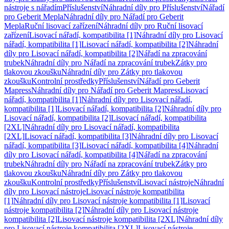
nástroje s nářadím
Příslušenství
Náhradní díly pro Příslušenství
Nářadí
pro Geberit Mepla
Náhradní díly pro Nářadí pro Geberit
Mepla
Ruční lisovací zařízení
Náhradní díly pro Ruční lisovací
zařízení
Lisovací nářadí, kompatibilita [1]
Náhradní díly pro Lisovací
nářadí, kompatibilita [1]
Lisovací nářadí, kompatibilita [2]
Náhradní
díly pro Lisovací nářadí, kompatibilita [2]
Nářadí na zpracování
trubek
Náhradní díly pro Nářadí na zpracování trubek
Zátky pro
tlakovou zkoušku
Náhradní díly pro Zátky pro tlakovou
zkoušku
Kontrolní prostředky
Příslušenství
Nářadí pro Geberit
Mapress
Náhradní díly pro Nářadí pro Geberit Mapress
Lisovací
nářadí, kompatibilita [1]
Náhradní díly pro Lisovací nářadí,
kompatibilita [1]
Lisovací nářadí, kompatibilita [2]
Náhradní díly pro
Lisovací nářadí, kompatibilita [2]
Lisovací nářadí, kompatibilita
[2XL]
Náhradní díly pro Lisovací nářadí, kompatibilita
[2XL]
Lisovací nářadí, kompatibilita [3]
Náhradní díly pro Lisovací
nářadí, kompatibilita [3]
Lisovací nářadí, kompatibilita [4]
Náhradní
díly pro Lisovací nářadí, kompatibilita [4]
Nářadí na zpracování
trubek
Náhradní díly pro Nářadí na zpracování trubek
Zátky pro
tlakovou zkoušku
Náhradní díly pro Zátky pro tlakovou
zkoušku
Kontrolní prostředky
Příslušenství
Lisovací nástroje
Náhradní
díly pro Lisovací nástroje
Lisovací nástroje kompatibilita
[1]
Náhradní díly pro Lisovací nástroje kompatibilita [1]
Lisovací
nástroje kompatibilita [2]
Náhradní díly pro Lisovací nástroje
kompatibilita [2]
Lisovací nástroje kompatibilita [2XL]
Náhradní díly
pro Lisovací nástroje kompatibilita [2XL]
Lisovací nástroje,