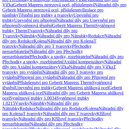
Víčka
Geberit Mapress nerezová ocel, příslušenství
Náhradní díly pro
Geberit Mapress nerezová ocel, příslušenství
Izolace pro
nástěnky
Těsnění pro trubky a tvarovky
Upevnění pro
trubky
Upevnění pro připojení
Náhradní díly pro Upevnění pro
připojení
Systémová těsnění
Geberit Mapress Therm
Systémové
trubky Therm
Tvarovky
Náhradní díly pro
Tvarovky
Nátrubky
Náhradní díly pro Nátrubky
Redukce
Náhradní
díly pro Redukce
Kolena
Náhradní díly pro Kolena
T
tvarovky
Náhradní díly pro T tvarovky
Přechodky
nerozebíratelné
Náhradní díly pro Přechodky
nerozebíratelné
Přechodky a spojky, rozebíratelné
Náhradní díly pro
Přechodky a spojky, rozebíratelné
Axiální kompenzátory
Náhradní
díly pro Axiální kompenzátory
Víčka
Náhradní díly pro Víčka
T
tvarovky pro vytápění
Náhradní díly pro T tvarovky pro
vytápění
Připojení pro vytápění
Náhradní díly pro Připojení pro
vytápění
Příslušenství pro Geberit Mapress Therm
Systémová
těsnění
Upevnění pro trubky
Geberit Mapress uhlíková ocel
Geberit
Mapress uhlíková ocel
Náhradní díly pro Geberit Mapress uhlíková
ocel
Systémové trubky 1.0034
Systémové trubky
1.0215
Vsuvky
Nátrubky
Náhradní díly pro
Nátrubky
Redukce
Náhradní díly pro Redukce
Kolena
Náhradní díly
pro Kolena
T tvarovky
Náhradní díly pro T tvarovky
Křížové
tvarovky
Náhradní díly pro Křížové tvarovky
Přechodky
nerozebíratelné
Náhradní díly pro Přechodky