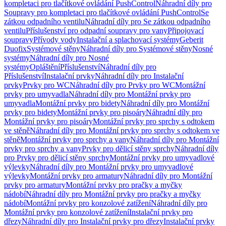
kompletaci pro tlačítkové ovládání PushControl
Náhradní díly pro
Soupravy pro kompletaci pro tlačítkové ovládání PushControl
Se
zátkou odpadního ventilu
Náhradní díly pro Se zátkou odpadního
ventilu
Příslušenství pro odpadní soupravy pro vany
Připojovací
soupravy
Přívody vody
Instalační a splachovací systémy
Geberit
Duofix
Systémové stěny
Náhradní díly pro Systémové stěny
Nosné
systémy
Náhradní díly pro Nosné
systémy
Opláštění
Příslušenství
Náhradní díly pro
Příslušenství
Instalační prvky
Náhradní díly pro Instalační
prvky
Prvky pro WC
Náhradní díly pro Prvky pro WC
Montážní
prvky pro umyvadla
Náhradní díly pro Montážní prvky pro
umyvadla
Montážní prvky pro bidety
Náhradní díly pro Montážní
prvky pro bidety
Montážní prvky pro pisoáry
Náhradní díly pro
Montážní prvky pro pisoáry
Montážní prvky pro sprchy s odtokem
ve stěně
Náhradní díly pro Montážní prvky pro sprchy s odtokem ve
stěně
Montážní prvky pro sprchy a vany
Náhradní díly pro Montážní
prvky pro sprchy a vany
Prvky pro dělicí stěny sprchy
Náhradní díly
pro Prvky pro dělicí stěny sprchy
Montážní prvky pro umyvadlové
výlevky
Náhradní díly pro Montážní prvky pro umyvadlové
výlevky
Montážní prvky pro armatury
Náhradní díly pro Montážní
prvky pro armatury
Montážní prvky pro pračky a myčky
nádobí
Náhradní díly pro Montážní prvky pro pračky a myčky
nádobí
Montážní prvky pro konzolové zatížení
Náhradní díly pro
Montážní prvky pro konzolové zatížení
Instalační prvky pro
dřezy
Náhradní díly pro Instalační prvky pro dřezy
Instalační prvky