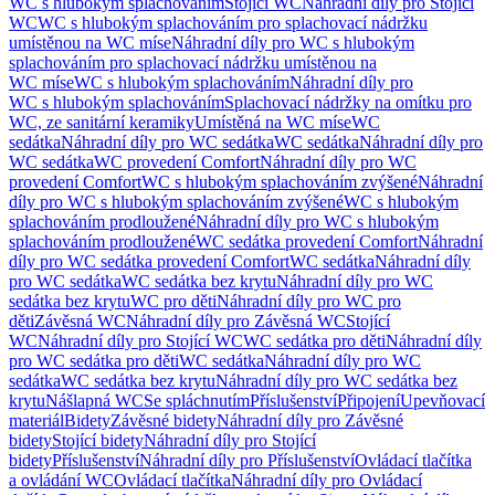
WC s hlubokým splachováním
Stojící WC
Náhradní díly pro Stojící
WC
WC s hlubokým splachováním pro splachovací nádržku
umístěnou na WC míse
Náhradní díly pro WC s hlubokým
splachováním pro splachovací nádržku umístěnou na
WC míse
WC s hlubokým splachováním
Náhradní díly pro
WC s hlubokým splachováním
Splachovací nádržky na omítku pro
WC, ze sanitární keramiky
Umístěná na WC míse
WC
sedátka
Náhradní díly pro WC sedátka
WC sedátka
Náhradní díly pro
WC sedátka
WC provedení Comfort
Náhradní díly pro WC
provedení Comfort
WC s hlubokým splachováním zvýšené
Náhradní
díly pro WC s hlubokým splachováním zvýšené
WC s hlubokým
splachováním prodloužené
Náhradní díly pro WC s hlubokým
splachováním prodloužené
WC sedátka provedení Comfort
Náhradní
díly pro WC sedátka provedení Comfort
WC sedátka
Náhradní díly
pro WC sedátka
WC sedátka bez krytu
Náhradní díly pro WC
sedátka bez krytu
WC pro děti
Náhradní díly pro WC pro
děti
Závěsná WC
Náhradní díly pro Závěsná WC
Stojící
WC
Náhradní díly pro Stojící WC
WC sedátka pro děti
Náhradní díly
pro WC sedátka pro děti
WC sedátka
Náhradní díly pro WC
sedátka
WC sedátka bez krytu
Náhradní díly pro WC sedátka bez
krytu
Nášlapná WC
Se spláchnutím
Příslušenství
Připojení
Upevňovací
materiál
Bidety
Závěsné bidety
Náhradní díly pro Závěsné
bidety
Stojící bidety
Náhradní díly pro Stojící
bidety
Příslušenství
Náhradní díly pro Příslušenství
Ovládací tlačítka
a ovládání WC
Ovládací tlačítka
Náhradní díly pro Ovládací