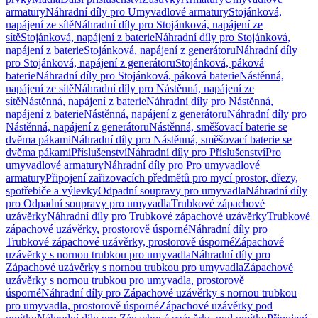
armatury
Náhradní díly pro Umyvadlové armatury
Stojánková,
napájení ze sítě
Náhradní díly pro Stojánková, napájení ze
sítě
Stojánková, napájení z baterie
Náhradní díly pro Stojánková,
napájení z baterie
Stojánková, napájení z generátoru
Náhradní díly
pro Stojánková, napájení z generátoru
Stojánková, páková
baterie
Náhradní díly pro Stojánková, páková baterie
Nástěnná,
napájení ze sítě
Náhradní díly pro Nástěnná, napájení ze
sítě
Nástěnná, napájení z baterie
Náhradní díly pro Nástěnná,
napájení z baterie
Nástěnná, napájení z generátoru
Náhradní díly pro
Nástěnná, napájení z generátoru
Nástěnná, směšovací baterie se
dvěma pákami
Náhradní díly pro Nástěnná, směšovací baterie se
dvěma pákami
Příslušenství
Náhradní díly pro Příslušenství
Pro
umyvadlové armatury
Náhradní díly pro Pro umyvadlové
armatury
Připojení zařizovacích předmětů pro mycí prostor, dřezy,
spotřebiče a výlevky
Odpadní soupravy pro umyvadla
Náhradní díly
pro Odpadní soupravy pro umyvadla
Trubkové zápachové
uzávěrky
Náhradní díly pro Trubkové zápachové uzávěrky
Trubkové
zápachové uzávěrky, prostorově úsporné
Náhradní díly pro
Trubkové zápachové uzávěrky, prostorově úsporné
Zápachové
uzávěrky s nornou trubkou pro umyvadla
Náhradní díly pro
Zápachové uzávěrky s nornou trubkou pro umyvadla
Zápachové
uzávěrky s nornou trubkou pro umyvadla, prostorově
úsporné
Náhradní díly pro Zápachové uzávěrky s nornou trubkou
pro umyvadla, prostorově úsporné
Zápachové uzávěrky pod