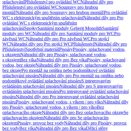
splachování
Příslušenství pro ovládání WC
Náhradní díly pro
Příslušenství pro ovládání WC
Soupravy pro hrubou
montáž
Náhradní díly pro Soupravy pro hrubou montáž
Pro ovládání
WC s elektronickým spuštěním splachování
Náhradní díly pro Pro
ovládání WC s elektronickým spuštěním
splachování
Spojky
Sanitární moduly Geberit Monolith
Sanitární
moduly pro WC
Náhradní díly pro Sanitární moduly pro WC
Pro
závěsná WC
Náhradní díly pro Pro závěsná WC
Pro stojící
WC
Náhradní díly pro Pro stojící WC
Příslušenství
Náhradní díly pro
Příslušenství
Spotřební materiál
Pisoáry
Pisoáry, splachované vodou,
s okrajem
Náhradní díly pro Pisoáry, splachované vodou,
s okrajem
Bez víka
Náhradní díly pro Bez víka
Pisoáry, splachované
vodou, bez okraje
Náhradní díly pro Pisoáry, splachované vodou,
bez okraje
Pro montáž na omítku nebo podomítkové ovládání
splachování pisoáru
Náhradní díly pro Pro montáž na omítku nebo
podomítkové ovládání splachování pisoáru
S integrovaným
ovládáním splachování pisoáru
Náhradní díly pro S integrovaným
ovládáním splachování pisoáru
Pro integrované ovládání splachování
pisoáru
Náhradní díly pro Pro integrované ovládání splachování
pisoáru
Pisoáry, splachované vodou, s víkem / pro víko
Náhradní díly
pro Pisoáry, splachované vodou, s víkem / pro víko
Bez
oplachovacího okraje
Náhradní díly pro Bez oplachovacího okraje
Se
splachovacím okrajem
Náhradní díly pro Se splachovacím
okrajem
Pisoáry, provoz bez vody
Náhradní díly pro Pisoáry, provoz
bez vody
Bez víka
Náhradní díly pro Bez víka
Dělicí stěny