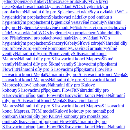
jednotky
Senzory
Kabely
Omezovače průtoku
Kryty a krycí
desky
Splachovací nádržky a ovládání WC s hygienickým
proplachem
Náhradní díly pro Splachovací nádržky a ovládání WC s
hygienickým proplachem
Splachovací nádržky pod omítku s
hygienickým proplachem
Hygienické vestavěné moduly
Náhradní
díly pro Hygienické vestavěné moduly
Příslušenství pro splachovací
nádržky a ovládání WC s hygienickým proplachem
Náhradní díly
pro Příslušenství pro splachovací nádržky a ovládání WC s
hygienickým proplachem
Senzory
Kabely
Síťové zdroje
Náhradní díly
pro Síťové zdroje
Síťové komponenty
Uzavírací armatury
Přímé
ventily
Náhradní díly pro Přímé ventily
S lisovacími konci
Mapress
Náhradní díly pro S lisovacími konci Mapress
Šikmé
ventily
Náhradní díly pro Šikmé ventily
S lisovacími přípojkami
FlowFit
Náhradní díly pro S lisovacími přípojkami FlowFit
S
lisovacími konci Mepla
Náhradní díly pro S lisovacími konci Mepla
S
lisovacími konci Mapress
Náhradní díly pro S lisovacími konci
Mapress
Kulové kohouty
Náhradní díly pro Kulové
kohouty
S lisovacími přípojkami FlowFit
Náhradní díly pro
S lisovacími přípojkami FlowFit
S lisovacími konci Mepla
Náhradní
díly pro S lisovacími konci Mepla
S lisovacími konci
Mapress
Náhradní díly pro S lisovacími konci Mapress
S lisovacími
konci Mapress, FKM modrá
Kulové kohouty pro montáž pod
omítku
Náhradní díly pro Kulové kohouty pro montáž pod
omítku
S lisovacími přípojkami FlowFit
Náhradní díly pro
S lisovacími přípojkami FlowFit
S lisovacími konci Mepla
Náhradní