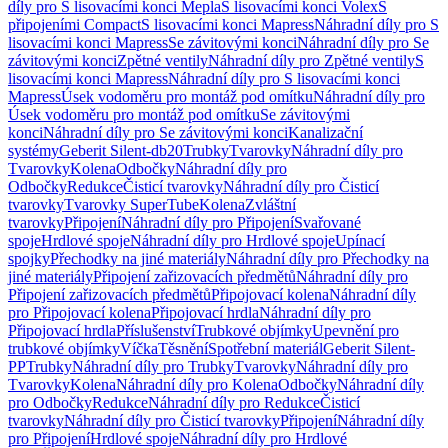
díly pro S lisovacími konci Mepla
S lisovacími konci Volex
S
připojeními Compact
S lisovacími konci Mapress
Náhradní díly pro S
lisovacími konci Mapress
Se závitovými konci
Náhradní díly pro Se
závitovými konci
Zpětné ventily
Náhradní díly pro Zpětné ventily
S
lisovacími konci Mapress
Náhradní díly pro S lisovacími konci
Mapress
Úsek vodoměru pro montáž pod omítku
Náhradní díly pro
Úsek vodoměru pro montáž pod omítku
Se závitovými
konci
Náhradní díly pro Se závitovými konci
Kanalizační
systémy
Geberit Silent-db20
Trubky
Tvarovky
Náhradní díly pro
Tvarovky
Kolena
Odbočky
Náhradní díly pro
Odbočky
Redukce
Čisticí tvarovky
Náhradní díly pro Čisticí
tvarovky
Tvarovky SuperTube
Kolena
Zvláštní
tvarovky
Připojení
Náhradní díly pro Připojení
Svařované
spoje
Hrdlové spoje
Náhradní díly pro Hrdlové spoje
Upínací
spojky
Přechodky na jiné materiály
Náhradní díly pro Přechodky na
jiné materiály
Připojení zařizovacích předmětů
Náhradní díly pro
Připojení zařizovacích předmětů
Připojovací kolena
Náhradní díly
pro Připojovací kolena
Připojovací hrdla
Náhradní díly pro
Připojovací hrdla
Příslušenství
Trubkové objímky
Upevnění pro
trubkové objímky
Víčka
Těsnění
Spotřební materiál
Geberit Silent-
PP
Trubky
Náhradní díly pro Trubky
Tvarovky
Náhradní díly pro
Tvarovky
Kolena
Náhradní díly pro Kolena
Odbočky
Náhradní díly
pro Odbočky
Redukce
Náhradní díly pro Redukce
Čisticí
tvarovky
Náhradní díly pro Čisticí tvarovky
Připojení
Náhradní díly
pro Připojení
Hrdlové spoje
Náhradní díly pro Hrdlové