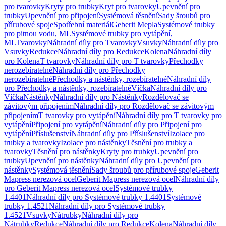
pro tvarovky
Kryty pro trubky
Kryt pro tvarovky
Upevnění pro
trubky
Upevnění pro připojení
Systémová těsnění
Sady šroubů pro
přírubové spoje
Spotřební materiál
Geberit Mepla
Systémové trubky
pro pitnou vodu, ML
Systémové trubky pro vytápění,
ML
Tvarovky
Náhradní díly pro Tvarovky
Vsuvky
Náhradní díly pro
Vsuvky
Redukce
Náhradní díly pro Redukce
Kolena
Náhradní díly
pro Kolena
T tvarovky
Náhradní díly pro T tvarovky
Přechodky
nerozebíratelné
Náhradní díly pro Přechodky
nerozebíratelné
Přechodky a nástěnky, rozebíratelné
Náhradní díly
pro Přechodky a nástěnky, rozebíratelné
Víčka
Náhradní díly pro
Víčka
Nástěnky
Náhradní díly pro Nástěnky
Rozdělovač se
závitovým připojením
Náhradní díly pro Rozdělovač se závitovým
připojením
T tvarovky pro vytápění
Náhradní díly pro T tvarovky pro
vytápění
Připojení pro vytápění
Náhradní díly pro Připojení pro
vytápění
Příslušenství
Náhradní díly pro Příslušenství
Izolace pro
trubky a tvarovky
Izolace pro nástěnky
Těsnění pro trubky a
tvarovky
Těsnění pro nástěnky
Kryty pro trubky
Upevnění pro
trubky
Upevnění pro nástěnky
Náhradní díly pro Upevnění pro
nástěnky
Systémová těsnění
Sady šroubů pro přírubové spoje
Geberit
Mapress nerezová ocel
Geberit Mapress nerezová ocel
Náhradní díly
pro Geberit Mapress nerezová ocel
Systémové trubky
1.4401
Náhradní díly pro Systémové trubky 1.4401
Systémové
trubky 1.4521
Náhradní díly pro Systémové trubky
1.4521
Vsuvky
Nátrubky
Náhradní díly pro
Nátrubky
Redukce
Náhradní díly pro Redukce
Kolena
Náhradní díly