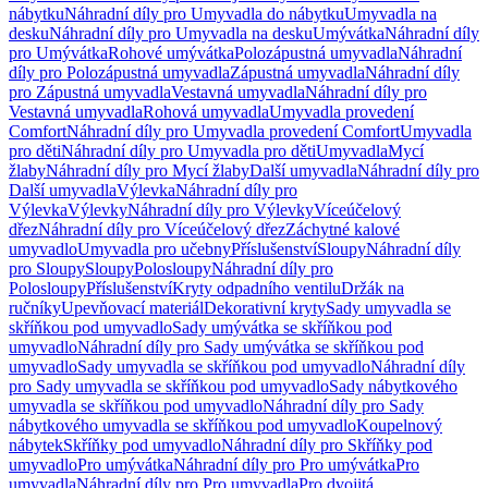
nábytku
Náhradní díly pro Umyvadla do nábytku
Umyvadla na
desku
Náhradní díly pro Umyvadla na desku
Umývátka
Náhradní díly
pro Umývátka
Rohové umývátka
Polozápustná umyvadla
Náhradní
díly pro Polozápustná umyvadla
Zápustná umyvadla
Náhradní díly
pro Zápustná umyvadla
Vestavná umyvadla
Náhradní díly pro
Vestavná umyvadla
Rohová umyvadla
Umyvadla provedení
Comfort
Náhradní díly pro Umyvadla provedení Comfort
Umyvadla
pro děti
Náhradní díly pro Umyvadla pro děti
Umyvadla
Mycí
žlaby
Náhradní díly pro Mycí žlaby
Další umyvadla
Náhradní díly pro
Další umyvadla
Výlevka
Náhradní díly pro
Výlevka
Výlevky
Náhradní díly pro Výlevky
Víceúčelový
dřez
Náhradní díly pro Víceúčelový dřez
Záchytné kalové
umyvadlo
Umyvadla pro učebny
Příslušenství
Sloupy
Náhradní díly
pro Sloupy
Sloupy
Polosloupy
Náhradní díly pro
Polosloupy
Příslušenství
Kryty odpadního ventilu
Držák na
ručníky
Upevňovací materiál
Dekorativní kryty
Sady umyvadla se
skříňkou pod umyvadlo
Sady umývátka se skříňkou pod
umyvadlo
Náhradní díly pro Sady umývátka se skříňkou pod
umyvadlo
Sady umyvadla se skříňkou pod umyvadlo
Náhradní díly
pro Sady umyvadla se skříňkou pod umyvadlo
Sady nábytkového
umyvadla se skříňkou pod umyvadlo
Náhradní díly pro Sady
nábytkového umyvadla se skříňkou pod umyvadlo
Koupelnový
nábytek
Skříňky pod umyvadlo
Náhradní díly pro Skříňky pod
umyvadlo
Pro umývátka
Náhradní díly pro Pro umývátka
Pro
umyvadla
Náhradní díly pro Pro umyvadla
Pro dvojitá