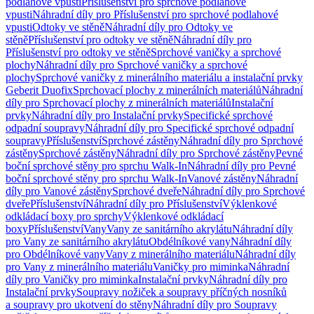
podlahové vpusti
Příslušenství pro sprchové podlahové
vpusti
Náhradní díly pro Příslušenství pro sprchové podlahové
vpusti
Odtoky ve stěně
Náhradní díly pro Odtoky ve
stěně
Příslušenství pro odtoky ve stěně
Náhradní díly pro
Příslušenství pro odtoky ve stěně
Sprchové vaničky a sprchové
plochy
Náhradní díly pro Sprchové vaničky a sprchové
plochy
Sprchové vaničky z minerálního materiálu a instalační prvky
Geberit Duofix
Sprchovací plochy z minerálních materiálů
Náhradní
díly pro Sprchovací plochy z minerálních materiálů
Instalační
prvky
Náhradní díly pro Instalační prvky
Specifické sprchové
odpadní soupravy
Náhradní díly pro Specifické sprchové odpadní
soupravy
Příslušenství
Sprchové zástěny
Náhradní díly pro Sprchové
zástěny
Sprchové zástěny
Náhradní díly pro Sprchové zástěny
Pevné
boční sprchové stěny pro sprchu Walk-In
Náhradní díly pro Pevné
boční sprchové stěny pro sprchu Walk-In
Vanové zástěny
Náhradní
díly pro Vanové zástěny
Sprchové dveře
Náhradní díly pro Sprchové
dveře
Příslušenství
Náhradní díly pro Příslušenství
Výklenkové
odkládací boxy pro sprchy
Výklenkové odkládací
boxy
Příslušenství
Vany
Vany ze sanitárního akrylátu
Náhradní díly
pro Vany ze sanitárního akrylátu
Obdélníkové vany
Náhradní díly
pro Obdélníkové vany
Vany z minerálního materiálu
Náhradní díly
pro Vany z minerálního materiálu
Vaničky pro miminka
Náhradní
díly pro Vaničky pro miminka
Instalační prvky
Náhradní díly pro
Instalační prvky
Soupravy nožiček a soupravy příčných nosníků
a soupravy pro ukotvení do stěny
Náhradní díly pro Soupravy