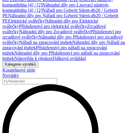
kompatibilita [4] / [2]
Náhradní díly pro Lisovací nástroje,
kompatibilita [4] / [2]
Nářadí pro Geberit Silent-db20 / Geberit
PE
Náhradní díly pro Nářadí pro Geberit Silent-db20 / Geberit
PE
Elektrické svářečky
Náhradní díly pro Elektrické
svářečky
Příslušenství pro elektrické svářečky
Zrcadlové
svářečky
Náhradní díly pro Zrcadlové svářečky
Příslušenství pro
zrcadlové svářečky
Náhradní díly pro Příslušenství pro zrcadlové
svářečky
Nářadí na zpracování trubek
Náhradní díly pro Nářadí na
zpracování trubek
Příslušenství pro nářadí na zpracování
trubek
Náhradní díly pro Příslušenství pro nářadí na zpracování
trubek
Nápověda k obsluze
Dálková ovládání
Kategorie výrobků
Koupelnové série
Novinky