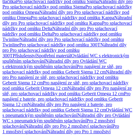
tlačítka
Pro splachovací nádržky pod omítku Sigma
Náhradní díly pro
Pro splachovací nádržky pod omítku Sigma
Pro splachovací nádržky
pod omítku Omega
Náhradní díly pro Pro splachovací nádržky pod
omítku Omega
Pro splachovací nádržky pod omítku Kappa
Náhradní
díly pro Pro splachovací nádržky pod omítku Kappa
Pro splachovací
nádržky pod omítku Delta
Náhradní díly pro Pro splachovací
nádržky pod omítku Delta
Pro splachovací nádržky pod omítku
Twinline
Náhradní díly pro Pro splachovací nádržky pod omítku
Twinline
Pro splachovací nádržky pod omítku 300T
Náhradní díly
pro Pro splachovací nádržky pod omítku
300T
Příslušenství
Spotřební materiál
Ovládání WC s elektronickým
spuštěním splachování
Náhradní díly pro Ovládání WC
s elektronickým spuštěním splachování
Pro napájení ze sítě, pro
splachovací nádržky pod omítku Geberit Sigma 12 cm
Náhradní díly
pro Pro napájení ze sítě, pro splachovací nádržky pod omítku
Geberit Sigma 12 cm
Pro napájení ze sítě, pro splachovací nádržky
pod omítku Geberit Omega 12 cm
Náhradní díly pro Pro napájení ze
sítě, pro splachovací nádržky pod omítku Geberit Omega 12 cm
Pro
napájení z baterie, pro splachovací nádržky pod omítku Geberit
Sigma 12 cm
Náhradní díly pro Pro napájení z baterie, pro
splachovací nádržky pod omítku Geberit Sigma 12 cm
Ovládání WC
s pneumatickým spuštěním splachování
Náhradní díly pro Ovládání
WC s pneumatickým spuštěním splachování
Pro 2 množství
splachování
Náhradní díly pro Pro 2 množství splachování
Pro
1 množství splachování
Náhradní díly pro Pro 1 množství