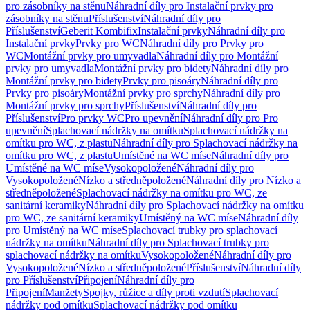
pro zásobníky na stěnu
Náhradní díly pro Instalační prvky pro
zásobníky na stěnu
Příslušenství
Náhradní díly pro
Příslušenství
Geberit Kombifix
Instalační prvky
Náhradní díly pro
Instalační prvky
Prvky pro WC
Náhradní díly pro Prvky pro
WC
Montážní prvky pro umyvadla
Náhradní díly pro Montážní
prvky pro umyvadla
Montážní prvky pro bidety
Náhradní díly pro
Montážní prvky pro bidety
Prvky pro pisoáry
Náhradní díly pro
Prvky pro pisoáry
Montážní prvky pro sprchy
Náhradní díly pro
Montážní prvky pro sprchy
Příslušenství
Náhradní díly pro
Příslušenství
Pro prvky WC
Pro upevnění
Náhradní díly pro Pro
upevnění
Splachovací nádržky na omítku
Splachovací nádržky na
omítku pro WC, z plastu
Náhradní díly pro Splachovací nádržky na
omítku pro WC, z plastu
Umístěné na WC míse
Náhradní díly pro
Umístěné na WC míse
Vysokopoložené
Náhradní díly pro
Vysokopoložené
Nízko a středněpoložené
Náhradní díly pro Nízko a
středněpoložené
Splachovací nádržky na omítku pro WC, ze
sanitární keramiky
Náhradní díly pro Splachovací nádržky na omítku
pro WC, ze sanitární keramiky
Umístěný na WC míse
Náhradní díly
pro Umístěný na WC míse
Splachovací trubky pro splachovací
nádržky na omítku
Náhradní díly pro Splachovací trubky pro
splachovací nádržky na omítku
Vysokopoložené
Náhradní díly pro
Vysokopoložené
Nízko a středněpoložené
Příslušenství
Náhradní díly
pro Příslušenství
Připojení
Náhradní díly pro
Připojení
Manžety
Spojky, růžice a díly proti vzdutí
Splachovací
nádržky pod omítku
Splachovací nádržky pod omítku