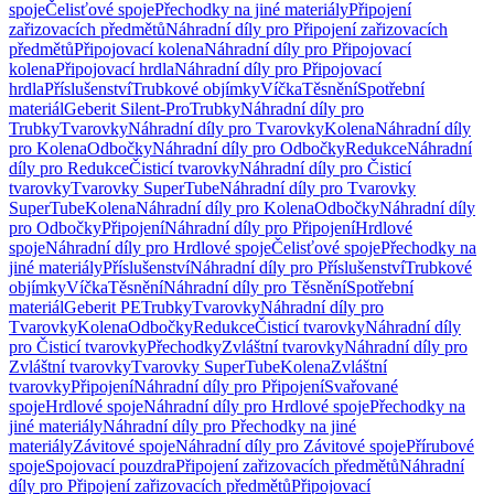
spoje
Čelisťové spoje
Přechodky na jiné materiály
Připojení
zařizovacích předmětů
Náhradní díly pro Připojení zařizovacích
předmětů
Připojovací kolena
Náhradní díly pro Připojovací
kolena
Připojovací hrdla
Náhradní díly pro Připojovací
hrdla
Příslušenství
Trubkové objímky
Víčka
Těsnění
Spotřební
materiál
Geberit Silent-Pro
Trubky
Náhradní díly pro
Trubky
Tvarovky
Náhradní díly pro Tvarovky
Kolena
Náhradní díly
pro Kolena
Odbočky
Náhradní díly pro Odbočky
Redukce
Náhradní
díly pro Redukce
Čisticí tvarovky
Náhradní díly pro Čisticí
tvarovky
Tvarovky SuperTube
Náhradní díly pro Tvarovky
SuperTube
Kolena
Náhradní díly pro Kolena
Odbočky
Náhradní díly
pro Odbočky
Připojení
Náhradní díly pro Připojení
Hrdlové
spoje
Náhradní díly pro Hrdlové spoje
Čelisťové spoje
Přechodky na
jiné materiály
Příslušenství
Náhradní díly pro Příslušenství
Trubkové
objímky
Víčka
Těsnění
Náhradní díly pro Těsnění
Spotřební
materiál
Geberit PE
Trubky
Tvarovky
Náhradní díly pro
Tvarovky
Kolena
Odbočky
Redukce
Čisticí tvarovky
Náhradní díly
pro Čisticí tvarovky
Přechodky
Zvláštní tvarovky
Náhradní díly pro
Zvláštní tvarovky
Tvarovky SuperTube
Kolena
Zvláštní
tvarovky
Připojení
Náhradní díly pro Připojení
Svařované
spoje
Hrdlové spoje
Náhradní díly pro Hrdlové spoje
Přechodky na
jiné materiály
Náhradní díly pro Přechodky na jiné
materiály
Závitové spoje
Náhradní díly pro Závitové spoje
Přírubové
spoje
Spojovací pouzdra
Připojení zařizovacích předmětů
Náhradní
díly pro Připojení zařizovacích předmětů
Připojovací