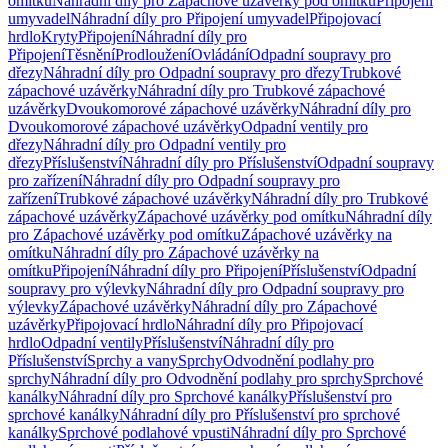
omítku
Náhradní díly pro Zápachové uzávěrky pod omítku
Připojení
umyvadel
Náhradní díly pro Připojení umyvadel
Připojovací
hrdlo
Kryty
Připojení
Náhradní díly pro
Připojení
Těsnění
Prodloužení
Ovládání
Odpadní soupravy pro
dřezy
Náhradní díly pro Odpadní soupravy pro dřezy
Trubkové
zápachové uzávěrky
Náhradní díly pro Trubkové zápachové
uzávěrky
Dvoukomorové zápachové uzávěrky
Náhradní díly pro
Dvoukomorové zápachové uzávěrky
Odpadní ventily pro
dřezy
Náhradní díly pro Odpadní ventily pro
dřezy
Příslušenství
Náhradní díly pro Příslušenství
Odpadní soupravy
pro zařízení
Náhradní díly pro Odpadní soupravy pro
zařízení
Trubkové zápachové uzávěrky
Náhradní díly pro Trubkové
zápachové uzávěrky
Zápachové uzávěrky pod omítku
Náhradní díly
pro Zápachové uzávěrky pod omítku
Zápachové uzávěrky na
omítku
Náhradní díly pro Zápachové uzávěrky na
omítku
Připojení
Náhradní díly pro Připojení
Příslušenství
Odpadní
soupravy pro výlevky
Náhradní díly pro Odpadní soupravy pro
výlevky
Zápachové uzávěrky
Náhradní díly pro Zápachové
uzávěrky
Připojovací hrdlo
Náhradní díly pro Připojovací
hrdlo
Odpadní ventily
Příslušenství
Náhradní díly pro
Příslušenství
Sprchy a vany
Sprchy
Odvodnění podlahy pro
sprchy
Náhradní díly pro Odvodnění podlahy pro sprchy
Sprchové
kanálky
Náhradní díly pro Sprchové kanálky
Příslušenství pro
sprchové kanálky
Náhradní díly pro Příslušenství pro sprchové
kanálky
Sprchové podlahové vpusti
Náhradní díly pro Sprchové