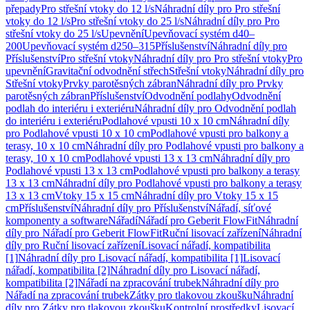
přepady
Pro střešní vtoky do 12 l/s
Náhradní díly pro Pro střešní
vtoky do 12 l/s
Pro střešní vtoky do 25 l/s
Náhradní díly pro Pro
střešní vtoky do 25 l/s
Upevnění
Upevňovací systém d40–
200
Upevňovací systém d250–315
Příslušenství
Náhradní díly pro
Příslušenství
Pro střešní vtoky
Náhradní díly pro Pro střešní vtoky
Pro
upevnění
Gravitační odvodnění střech
Střešní vtoky
Náhradní díly pro
Střešní vtoky
Prvky parotěsných zábran
Náhradní díly pro Prvky
parotěsných zábran
Příslušenství
Odvodnění podlahy
Odvodnění
podlah do interiéru i exteriéru
Náhradní díly pro Odvodnění podlah
do interiéru i exteriéru
Podlahové vpusti 10 x 10 cm
Náhradní díly
pro Podlahové vpusti 10 x 10 cm
Podlahové vpusti pro balkony a
terasy, 10 x 10 cm
Náhradní díly pro Podlahové vpusti pro balkony a
terasy, 10 x 10 cm
Podlahové vpusti 13 x 13 cm
Náhradní díly pro
Podlahové vpusti 13 x 13 cm
Podlahové vpusti pro balkony a terasy
13 x 13 cm
Náhradní díly pro Podlahové vpusti pro balkony a terasy
13 x 13 cm
Vtoky 15 x 15 cm
Náhradní díly pro Vtoky 15 x 15
cm
Příslušenství
Náhradní díly pro Příslušenství
Nářadí, síťové
komponenty a software
Nářadí
Nářadí pro Geberit FlowFit
Náhradní
díly pro Nářadí pro Geberit FlowFit
Ruční lisovací zařízení
Náhradní
díly pro Ruční lisovací zařízení
Lisovací nářadí, kompatibilita
[1]
Náhradní díly pro Lisovací nářadí, kompatibilita [1]
Lisovací
nářadí, kompatibilita [2]
Náhradní díly pro Lisovací nářadí,
kompatibilita [2]
Nářadí na zpracování trubek
Náhradní díly pro
Nářadí na zpracování trubek
Zátky pro tlakovou zkoušku
Náhradní
díly pro Zátky pro tlakovou zkoušku
Kontrolní prostředky
Lisovací