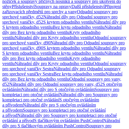
nožiček a soupravy příčných nosníků a soupravy pro ukotvení do
stěny
Příslušenství
Soupravy na opravy
Další příslušenství
Připojení
zařizovacích předmětů pro sprchy a vany
Odpadní soupravy pro
sprchové vaničky, d52
Náhradní díly pro Odpadní soupravy pro
sprchové vaničky, d52
S krytem odpadního ventilu
Náhradní díly pro
S krytem odpadního ventilu
Bez krytu odpadního ventilu
Náhradní
díly pro Bez krytu odpadního ventilu
Kryty odpadního
ventilu
Náhradní díly pro Kryty odpadního ventilu
Odpadní soupravy
pro sprchové vaničky, d90
Náhradní díly pro Odpadní soupravy pro
sprchové vaničky, d90
S krytem odpadního ventilu
Náhradní díly pro
S krytem odpadního ventilu
Bez krytu odpadního ventilu
Náhradní
díly pro Bez krytu odpadního ventilu
Kryty odpadního
ventilu
Náhradní díly pro Kryty odpadního ventilu
Odpadní soupravy
pro sprchové vaničky Sestra
Náhradní díly pro Odpadní soupravy
pro sprchové vaničky Sestra
Bez krytu odpadního ventilu
Náhradní
díly pro Bez krytu odpadního ventilu
Odpadní soupravy pro vany,
d52
Náhradní díly pro Odpadní soupravy pro vany, d52
S otočným
ovládáním
Náhradní díly pro S otočným ovládáním
Soupravy pro
kompletaci pro otočné ovládání
Náhradní díly pro Soupravy pro
kompletaci pro otočné ovládání
S otočným ovládáním
a přívodem
Náhradní díly pro S otočným ovládáním
a přívodem
Soupravy pro kompletaci pro otočné ovládání
a přívod
Náhradní díly pro Soupravy pro kompletaci pro otočné
ovládání a přívod
S tlačítkovým ovládáním PushControl
Náhradní
díly pro S tlačítkovým ovládáním PushControl
Soupravy pro