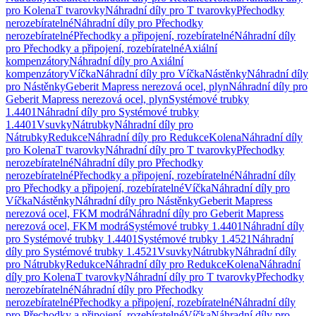
pro Kolena
T tvarovky
Náhradní díly pro T tvarovky
Přechodky
nerozebíratelné
Náhradní díly pro Přechodky
nerozebíratelné
Přechodky a připojení, rozebíratelné
Náhradní díly
pro Přechodky a připojení, rozebíratelné
Axiální
kompenzátory
Náhradní díly pro Axiální
kompenzátory
Víčka
Náhradní díly pro Víčka
Nástěnky
Náhradní díly
pro Nástěnky
Geberit Mapress nerezová ocel, plyn
Náhradní díly pro
Geberit Mapress nerezová ocel, plyn
Systémové trubky
1.4401
Náhradní díly pro Systémové trubky
1.4401
Vsuvky
Nátrubky
Náhradní díly pro
Nátrubky
Redukce
Náhradní díly pro Redukce
Kolena
Náhradní díly
pro Kolena
T tvarovky
Náhradní díly pro T tvarovky
Přechodky
nerozebíratelné
Náhradní díly pro Přechodky
nerozebíratelné
Přechodky a připojení, rozebíratelné
Náhradní díly
pro Přechodky a připojení, rozebíratelné
Víčka
Náhradní díly pro
Víčka
Nástěnky
Náhradní díly pro Nástěnky
Geberit Mapress
nerezová ocel, FKM modrá
Náhradní díly pro Geberit Mapress
nerezová ocel, FKM modrá
Systémové trubky 1.4401
Náhradní díly
pro Systémové trubky 1.4401
Systémové trubky 1.4521
Náhradní
díly pro Systémové trubky 1.4521
Vsuvky
Nátrubky
Náhradní díly
pro Nátrubky
Redukce
Náhradní díly pro Redukce
Kolena
Náhradní
díly pro Kolena
T tvarovky
Náhradní díly pro T tvarovky
Přechodky
nerozebíratelné
Náhradní díly pro Přechodky
nerozebíratelné
Přechodky a připojení, rozebíratelné
Náhradní díly
pro Přechodky a připojení, rozebíratelné
Víčka
Náhradní díly pro