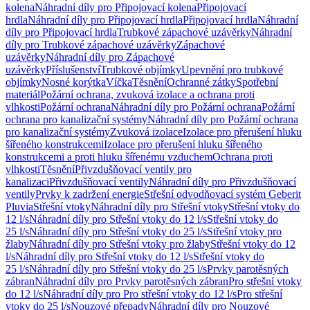
kolena
Náhradní díly pro Připojovací kolena
Připojovací
hrdla
Náhradní díly pro Připojovací hrdla
Připojovací hrdla
Náhradní
díly pro Připojovací hrdla
Trubkové zápachové uzávěrky
Náhradní
díly pro Trubkové zápachové uzávěrky
Zápachové
uzávěrky
Náhradní díly pro Zápachové
uzávěrky
Příslušenství
Trubkové objímky
Upevnění pro trubkové
objímky
Nosné korýtka
Víčka
Těsnění
Ochranné zátky
Spotřební
materiál
Požární ochrana, zvuková izolace a ochrana proti
vlhkosti
Požární ochrana
Náhradní díly pro Požární ochrana
Požární
ochrana pro kanalizační systémy
Náhradní díly pro Požární ochrana
pro kanalizační systémy
Zvuková izolace
Izolace pro přerušení hluku
šířeného konstrukcemi
Izolace pro přerušení hluku šířeného
konstrukcemi a proti hluku šířenému vzduchem
Ochrana proti
vlhkosti
Těsnění
Přivzdušňovací ventily pro
kanalizaci
Přivzdušňovací ventily
Náhradní díly pro Přivzdušňovací
ventily
Prvky k zadržení energie
Střešní odvodňovací systém Geberit
Pluvia
Střešní vtoky
Náhradní díly pro Střešní vtoky
Střešní vtoky do
12 l/s
Náhradní díly pro Střešní vtoky do 12 l/s
Střešní vtoky do
25 l/s
Náhradní díly pro Střešní vtoky do 25 l/s
Střešní vtoky pro
žlaby
Náhradní díly pro Střešní vtoky pro žlaby
Střešní vtoky do 12
l/s
Náhradní díly pro Střešní vtoky do 12 l/s
Střešní vtoky do
25 l/s
Náhradní díly pro Střešní vtoky do 25 l/s
Prvky parotěsných
zábran
Náhradní díly pro Prvky parotěsných zábran
Pro střešní vtoky
do 12 l/s
Náhradní díly pro Pro střešní vtoky do 12 l/s
Pro střešní
vtoky do 25 l/s
Nouzové přepady
Náhradní díly pro Nouzové