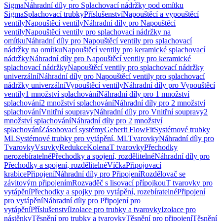
Sigma
Náhradní díly pro Splachovací nádržky pod omítku
Sigma
Splachovací trubky
Příslušenství
Napouštěcí a vypouštěcí
ventily
Napouštěcí ventily
Náhradní díly pro Napouštěcí
ventily
Napouštěcí ventily pro splachovací nádržky na
omítku
Náhradní díly pro Napouštěcí ventily pro splachovací
nádržky na omítku
Napouštěcí ventily pro keramické splachovací
nádržky
Náhradní díly pro Napouštěcí ventily pro keramické
splachovací nádržky
Napouštěcí ventily pro splachovací nádržky
univerzální
Náhradní díly pro Napouštěcí ventily pro splachovací
nádržky univerzální
Vypouštěcí ventily
Náhradní díly pro Vypouštěcí
ventily
1 množství splachování
Náhradní díly pro 1 množství
splachování
2 množství splachování
Náhradní díly pro 2 množství
splachování
Vnitřní soupravy
Náhradní díly pro Vnitřní soupravy
2
množství splachování
Náhradní díly pro 2 množství
splachování
Zásobovací systémy
Geberit FlowFit
Systémové trubky
ML
Systémové trubky pro vytápění, ML
Tvarovky
Náhradní díly pro
Tvarovky
Vsuvky
Redukce
Kolena
T tvarovky
Přechodky
nerozebíratelné
Přechodky a spojení, rozdělitelné
Náhradní díly pro
Přechodky a spojení, rozdělitelné
Víčka
Připojovací
krabice
Připojení
Náhradní díly pro Připojení
Rozdělovač se
závitovým připojením
Rozvaděč s lisovací přípojkou
T tvarovky pro
vytápění
Přechodky a spojky pro vytápění, rozebíratelné
Připojení
pro vytápění
Náhradní díly pro Připojení pro
vytápění
Příslušenství
Izolace pro trubky a tvarovky
Izolace pro
nástěnky
Těsnění pro trubky a tvarovky
Těsnění pro připojení
Těsnění