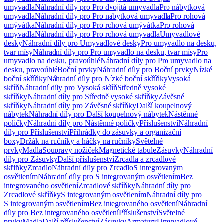
umyvadla
Náhradní díly pro Pro dvojitá umyvadla
Pro nábytková
umyvadla
Náhradní díly pro Pro nábytková umyvadla
Pro rohová
umývátka
Náhradní díly pro Pro rohová umývátka
Pro rohová
umyvadla
Náhradní díly pro Pro rohová umyvadla
Umyvadlové
desky
Náhradní díly pro Umyvadlové desky
Pro umyvadlo na desku,
tvar mísy
Náhradní díly pro Pro umyvadlo na desku, tvar mísy
Pro
umyvadlo na desku, pravoúhlé
Náhradní díly pro Pro umyvadlo na
desku, pravoúhlé
Boční prvky
Náhradní díly pro Boční prvky
Nízké
boční skříňky
Náhradní díly pro Nízké boční skříňky
Vysoká
skříň
Náhradní díly pro Vysoká skříň
Středně vysoké
skříňky
Náhradní díly pro Středně vysoké skříňky
Závěsné
skříňky
Náhradní díly pro Závěsné skříňky
Další koupelnový
nábytek
Náhradní díly pro Další koupelnový nábytek
Nástěnné
poličky
Náhradní díly pro Nástěnné poličky
Příslušenství
Náhradní
díly pro Příslušenství
Přihrádky do zásuvky a organizační
boxy
Držák na ručníky a háčky na ručníky
Světelné
prvky
Madla
Soupravy nožiček
Magnetické tabule
Zásuvky
Náhradní
díly pro Zásuvky
Další příslušenství
Zrcadla a zrcadlové
skříňky
Zrcadlo
Náhradní díly pro Zrcadlo
S integrovaným
osvětlením
Náhradní díly pro S integrovaným osvětlením
Bez
integrovaného osvětlení
Zrcadlové skříňky
Náhradní díly pro
Zrcadlové skříňky
S integrovaným osvětlením
Náhradní díly pro
S integrovaným osvětlením
Bez integrovaného osvětlení
Náhradní
díly pro Bez integrovaného osvětlení
Příslušenství
Světelné
prvky
Madla
Další příslušenství
Zásuvky
Armatury
Umyvadlové