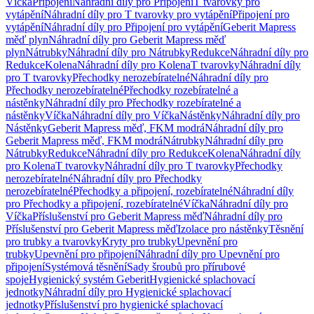
Víčka
Připojení
Náhradní díly pro Připojení
T tvarovky pro
vytápění
Náhradní díly pro T tvarovky pro vytápění
Připojení pro
vytápění
Náhradní díly pro Připojení pro vytápění
Geberit Mapress
měď plyn
Náhradní díly pro Geberit Mapress měď
plyn
Nátrubky
Náhradní díly pro Nátrubky
Redukce
Náhradní díly pro
Redukce
Kolena
Náhradní díly pro Kolena
T tvarovky
Náhradní díly
pro T tvarovky
Přechodky nerozebíratelné
Náhradní díly pro
Přechodky nerozebíratelné
Přechodky rozebíratelné a
nástěnky
Náhradní díly pro Přechodky rozebíratelné a
nástěnky
Víčka
Náhradní díly pro Víčka
Nástěnky
Náhradní díly pro
Nástěnky
Geberit Mapress měď, FKM modrá
Náhradní díly pro
Geberit Mapress měď, FKM modrá
Nátrubky
Náhradní díly pro
Nátrubky
Redukce
Náhradní díly pro Redukce
Kolena
Náhradní díly
pro Kolena
T tvarovky
Náhradní díly pro T tvarovky
Přechodky
nerozebíratelné
Náhradní díly pro Přechodky
nerozebíratelné
Přechodky a připojení, rozebíratelné
Náhradní díly
pro Přechodky a připojení, rozebíratelné
Víčka
Náhradní díly pro
Víčka
Příslušenství pro Geberit Mapress měď
Náhradní díly pro
Příslušenství pro Geberit Mapress měď
Izolace pro nástěnky
Těsnění
pro trubky a tvarovky
Kryty pro trubky
Upevnění pro
trubky
Upevnění pro připojení
Náhradní díly pro Upevnění pro
připojení
Systémová těsnění
Sady šroubů pro přírubové
spoje
Hygienický systém Geberit
Hygienické splachovací
jednotky
Náhradní díly pro Hygienické splachovací
jednotky
Příslušenství pro hygienické splachovací