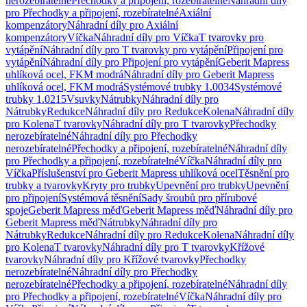
nerozebíratelné
Přechodky a připojení, rozebíratelné
Náhradní díly
pro Přechodky a připojení, rozebíratelné
Axiální
kompenzátory
Náhradní díly pro Axiální
kompenzátory
Víčka
Náhradní díly pro Víčka
T tvarovky pro
vytápění
Náhradní díly pro T tvarovky pro vytápění
Připojení pro
vytápění
Náhradní díly pro Připojení pro vytápění
Geberit Mapress
uhlíková ocel, FKM modrá
Náhradní díly pro Geberit Mapress
uhlíková ocel, FKM modrá
Systémové trubky 1.0034
Systémové
trubky 1.0215
Vsuvky
Nátrubky
Náhradní díly pro
Nátrubky
Redukce
Náhradní díly pro Redukce
Kolena
Náhradní díly
pro Kolena
T tvarovky
Náhradní díly pro T tvarovky
Přechodky
nerozebíratelné
Náhradní díly pro Přechodky
nerozebíratelné
Přechodky a připojení, rozebíratelné
Náhradní díly
pro Přechodky a připojení, rozebíratelné
Víčka
Náhradní díly pro
Víčka
Příslušenství pro Geberit Mapress uhlíková ocel
Těsnění pro
trubky a tvarovky
Kryty pro trubky
Upevnění pro trubky
Upevnění
pro připojení
Systémová těsnění
Sady šroubů pro přírubové
spoje
Geberit Mapress měď
Geberit Mapress měď
Náhradní díly pro
Geberit Mapress měď
Nátrubky
Náhradní díly pro
Nátrubky
Redukce
Náhradní díly pro Redukce
Kolena
Náhradní díly
pro Kolena
T tvarovky
Náhradní díly pro T tvarovky
Křížové
tvarovky
Náhradní díly pro Křížové tvarovky
Přechodky
nerozebíratelné
Náhradní díly pro Přechodky
nerozebíratelné
Přechodky a připojení, rozebíratelné
Náhradní díly
pro Přechodky a připojení, rozebíratelné
Víčka
Náhradní díly pro