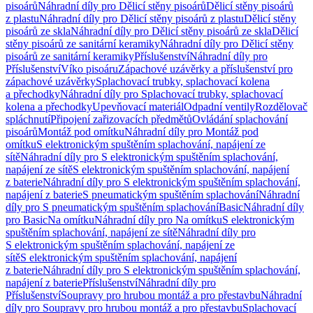
pisoárů
Náhradní díly pro Dělicí stěny pisoárů
Dělicí stěny pisoárů
z plastu
Náhradní díly pro Dělicí stěny pisoárů z plastu
Dělicí stěny
pisoárů ze skla
Náhradní díly pro Dělicí stěny pisoárů ze skla
Dělicí
stěny pisoárů ze sanitární keramiky
Náhradní díly pro Dělicí stěny
pisoárů ze sanitární keramiky
Příslušenství
Náhradní díly pro
Příslušenství
Víko pisoáru
Zápachové uzávěrky a příslušenství pro
zápachové uzávěrky
Splachovací trubky, splachovací kolena
a přechodky
Náhradní díly pro Splachovací trubky, splachovací
kolena a přechodky
Upevňovací materiál
Odpadní ventily
Rozdělovač
spláchnutí
Připojení zařizovacích předmětů
Ovládání splachování
pisoárů
Montáž pod omítku
Náhradní díly pro Montáž pod
omítku
S elektronickým spuštěním splachování, napájení ze
sítě
Náhradní díly pro S elektronickým spuštěním splachování,
napájení ze sítě
S elektronickým spuštěním splachování, napájení
z baterie
Náhradní díly pro S elektronickým spuštěním splachování,
napájení z baterie
S pneumatickým spuštěním splachování
Náhradní
díly pro S pneumatickým spuštěním splachování
Basic
Náhradní díly
pro Basic
Na omítku
Náhradní díly pro Na omítku
S elektronickým
spuštěním splachování, napájení ze sítě
Náhradní díly pro
S elektronickým spuštěním splachování, napájení ze
sítě
S elektronickým spuštěním splachování, napájení
z baterie
Náhradní díly pro S elektronickým spuštěním splachování,
napájení z baterie
Příslušenství
Náhradní díly pro
Příslušenství
Soupravy pro hrubou montáž a pro přestavbu
Náhradní
díly pro Soupravy pro hrubou montáž a pro přestavbu
Splachovací