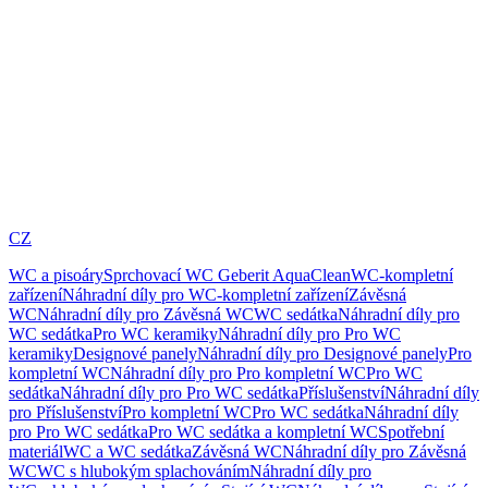
CZ
WC a pisoáry
Sprchovací WC Geberit AquaClean
WC-kompletní
zařízení
Náhradní díly pro WC-kompletní zařízení
Závěsná
WC
Náhradní díly pro Závěsná WC
WC sedátka
Náhradní díly pro
WC sedátka
Pro WC keramiky
Náhradní díly pro Pro WC
keramiky
Designové panely
Náhradní díly pro Designové panely
Pro
kompletní WC
Náhradní díly pro Pro kompletní WC
Pro WC
sedátka
Náhradní díly pro Pro WC sedátka
Příslušenství
Náhradní díly
pro Příslušenství
Pro kompletní WC
Pro WC sedátka
Náhradní díly
pro Pro WC sedátka
Pro WC sedátka a kompletní WC
Spotřební
materiál
WC a WC sedátka
Závěsná WC
Náhradní díly pro Závěsná
WC
WC s hlubokým splachováním
Náhradní díly pro