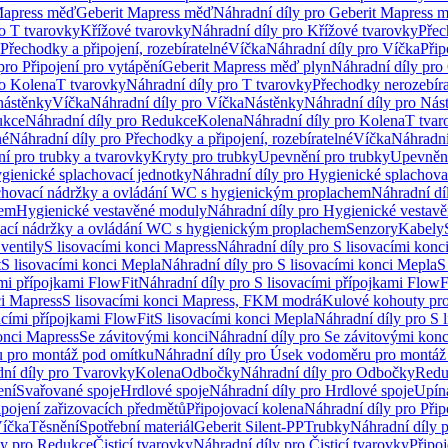
Mapress měď
Geberit Mapress měď
Náhradní díly pro Geberit Mapress 
ro T tvarovky
Křížové tvarovky
Náhradní díly pro Křížové tvarovky
Přec
Přechodky a připojení, rozebíratelné
Víčka
Náhradní díly pro Víčka
Přip
pro Připojení pro vytápění
Geberit Mapress měď plyn
Náhradní díly pro
ro Kolena
T tvarovky
Náhradní díly pro T tvarovky
Přechodky nerozebíra
nástěnky
Víčka
Náhradní díly pro Víčka
Nástěnky
Náhradní díly pro Nás
ukce
Náhradní díly pro Redukce
Kolena
Náhradní díly pro Kolena
T tvar
né
Náhradní díly pro Přechodky a připojení, rozebíratelné
Víčka
Náhradní
í pro trubky a tvarovky
Kryty pro trubky
Upevnění pro trubky
Upevnění
gienické splachovací jednotky
Náhradní díly pro Hygienické splachova
chovací nádržky a ovládání WC s hygienickým proplachem
Náhradní dí
hem
Hygienické vestavěné moduly
Náhradní díly pro Hygienické vestav
ovací nádržky a ovládání WC s hygienickým proplachem
Senzory
Kabely
ventily
S lisovacími konci Mapress
Náhradní díly pro S lisovacími konc
t
S lisovacími konci Mepla
Náhradní díly pro S lisovacími konci Mepla
S
ími přípojkami FlowFit
Náhradní díly pro S lisovacími přípojkami FlowF
ci Mapress
S lisovacími konci Mapress, FKM modrá
Kulové kohouty pr
acími přípojkami FlowFit
S lisovacími konci Mepla
Náhradní díly pro S 
konci Mapress
Se závitovými konci
Náhradní díly pro Se závitovými konc
 pro montáž pod omítku
Náhradní díly pro Úsek vodoměru pro montáž
ní díly pro Tvarovky
Kolena
Odbočky
Náhradní díly pro Odbočky
Redu
ení
Svařované spoje
Hrdlové spoje
Náhradní díly pro Hrdlové spoje
Upín
ipojení zařizovacích předmětů
Připojovací kolena
Náhradní díly pro Přip
íčka
Těsnění
Spotřební materiál
Geberit Silent-PP
Trubky
Náhradní díly 
ly pro Redukce
Čisticí tvarovky
Náhradní díly pro Čisticí tvarovky
Připoj