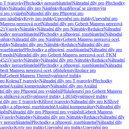
ro T tvarovky
Přechodky nerozebíratelné
Náhradní díly pro Přechodky
ěnky
Náhradní díly pro Nástěnky
Rozdělovač se závitovým
ní pro vytápění
Náhradní díly pro Připojení pro
 pro nástěnky
Kryty pro trubky
Upevnění pro trubky
Upevnění pro
 Mapress nerezová ocel
Náhradní díly pro Geberit Mapress nerezová
521
Vsuvky
Nátrubky
Náhradní díly pro Nátrubky
Redukce
Náhradní
hodky nerozebíratelné
Přechodky a připojení, rozebíratelné
Náhradní
stěnky
Náhradní díly pro Nástěnky
Geberit Mapress nerezová ocel,
rubky
Náhradní díly pro Nátrubky
Redukce
Náhradní díly pro
rozebíratelné
Přechodky a připojení, rozebíratelné
Náhradní díly pro
KM modrá
Náhradní díly pro Geberit Mapress nerezová ocel, FKM
.4521
Vsuvky
Nátrubky
Náhradní díly pro Nátrubky
Redukce
Náhradní
hodky nerozebíratelné
Přechodky a připojení, rozebíratelné
Náhradní
berit Mapress nerezová ocel, příslušenství
Izolace pro
ění
Geberit Mapress Therm
Systémové trubky
pro Kolena
T tvarovky
Náhradní díly pro T tvarovky
Přechodky
atelné
Axiální kompenzátory
Náhradní díly pro Axiální
ní díly pro Připojení pro vytápění
Příslušenství pro Geberit Mapress
s uhlíková ocel
Systémové trubky 1.0034
Systémové trubky
í díly pro T tvarovky
Křížové tvarovky
Náhradní díly pro Křížové
odky a připojení, rozebíratelné
Axiální kompenzátory
Náhradní díly
ápění
Náhradní díly pro Připojení pro vytápění
Geberit Mapress
5
Vsuvky
Nátrubky
Náhradní díly pro Nátrubky
Redukce
Náhradní díly
y nerozebíratelné
Přechodky a připojení, rozebíratelné
Náhradní díly
tvarovky
Kryty pro trubky
Upevnění pro trubky
Upevnění pro