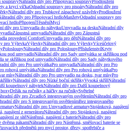
í soupravy
Náhradní díly pro Připojovací soupravy
Prodloužení
ty a krycí víčka
Odpadní soupravy pro pisoáry
Náhradní díly pro
ěrky
Náhradní díly pro Trubkové zápachové uzávěrky
Prodloužení
áhradní díly pro Připojovací hrdlo
Manžety
Odpadní soupravy pro
ovací hrdlo
Připojení
Těsnění
Mycí
ní díly pro Umyvadla do nábytku
Umyvadla na desku
Náhradní díly
myvadla
Zápustná umyvadla
Náhradní díly pro Zápustná
adla provedení Comfort
Umyvadla pro děti
Náhradní díly pro
ly pro Výlevka
Výlevky
Náhradní díly pro Výlevky
Víceúčelový
py
Polosloupy
Náhradní díly pro Polosloupy
Příslušenství
Kryty
ňkou pod umyvadlo
Náhradní díly pro Sady umývátka se skříňkou pod
a se skříňkou pod umyvadlo
Náhradní díly pro Sady nábytkového
adní díly pro Pro umývátka
Pro umyvadla
Náhradní díly pro Pro
ro rohová umývátka
Náhradní díly pro Pro rohová umývátka
Pro
var mísy
Náhradní díly pro Pro umyvadlo na desku, tvar mísy
Pro
skříňky
Náhradní díly pro Nízké boční skříňky
Vysoká skříň
Náhradní
lší koupelnový nábytek
Náhradní díly pro Další koupelnový
í boxy
Držák na ručníky a háčky na ručníky
Světelné
hradní díly pro Zrcadlo
S integrovaným osvětlením
Náhradní díly pro
hradní díly pro S integrovaným osvětlením
Bez integrovaného
rmatury
Náhradní díly pro Umyvadlové armatury
Stojánková, napájení
á, napájení z generátoru
Náhradní díly pro Stojánková, napájení
apájení ze sítě
Nástěnná, napájení z baterie
Náhradní díly pro
se dvěma pákami
Náhradní díly pro Nástěnná, směšovací baterie se
řizovacích předmětů pro mycí prostor, dřezy, spotřebiče a