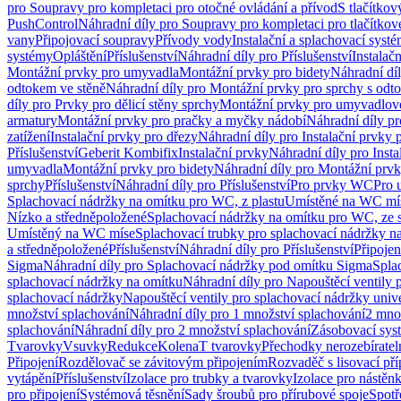
pro Soupravy pro kompletaci pro otočné ovládání a přívod
S tlačítko
PushControl
Náhradní díly pro Soupravy pro kompletaci pro tlačítko
vany
Připojovací soupravy
Přívody vody
Instalační a splachovací syst
systémy
Opláštění
Příslušenství
Náhradní díly pro Příslušenství
Instalač
Montážní prvky pro umyvadla
Montážní prvky pro bidety
Náhradní dí
odtokem ve stěně
Náhradní díly pro Montážní prvky pro sprchy s odt
díly pro Prvky pro dělicí stěny sprchy
Montážní prvky pro umyvadlov
armatury
Montážní prvky pro pračky a myčky nádobí
Náhradní díly p
zatížení
Instalační prvky pro dřezy
Náhradní díly pro Instalační prvky 
Příslušenství
Geberit Kombifix
Instalační prvky
Náhradní díly pro Insta
umyvadla
Montážní prvky pro bidety
Náhradní díly pro Montážní prvk
sprchy
Příslušenství
Náhradní díly pro Příslušenství
Pro prvky WC
Pro 
Splachovací nádržky na omítku pro WC, z plastu
Umístěné na WC mí
Nízko a středněpoložené
Splachovací nádržky na omítku pro WC, ze s
Umístěný na WC míse
Splachovací trubky pro splachovací nádržky n
a středněpoložené
Příslušenství
Náhradní díly pro Příslušenství
Připojen
Sigma
Náhradní díly pro Splachovací nádržky pod omítku Sigma
Spla
splachovací nádržky na omítku
Náhradní díly pro Napouštěcí ventily 
splachovací nádržky
Napouštěcí ventily pro splachovací nádržky univ
množství splachování
Náhradní díly pro 1 množství splachování
2 mno
splachování
Náhradní díly pro 2 množství splachování
Zásobovací sys
Tvarovky
Vsuvky
Redukce
Kolena
T tvarovky
Přechodky nerozebíratel
Připojení
Rozdělovač se závitovým připojením
Rozvaděč s lisovací př
vytápění
Příslušenství
Izolace pro trubky a tvarovky
Izolace pro nástěn
pro připojení
Systémová těsnění
Sady šroubů pro přírubové spoje
Spotř