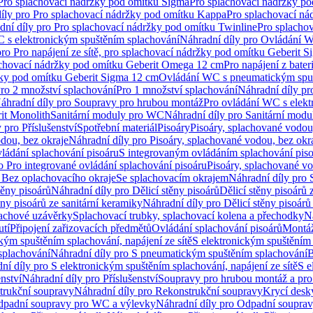
 Pro splachovací nádržky pod omítku Sigma
Pro splachovací nádržky p
íly pro Pro splachovací nádržky pod omítku Kappa
Pro splachovací ná
dní díly pro Pro splachovací nádržky pod omítku Twinline
Pro splacho
 s elektronickým spuštěním splachování
Náhradní díly pro Ovládání W
pro Pro napájení ze sítě, pro splachovací nádržky pod omítku Geberit 
plachovací nádržky pod omítku Geberit Omega 12 cm
Pro napájení z bate
ržky pod omítku Geberit Sigma 12 cm
Ovládání WC s pneumatickým spuš
Pro 2 množství splachování
Pro 1 množství splachování
Náhradní díly pr
áhradní díly pro Soupravy pro hrubou montáž
Pro ovládání WC s elekt
it Monolith
Sanitární moduly pro WC
Náhradní díly pro Sanitární mod
 pro Příslušenství
Spotřební materiál
Pisoáry
Pisoáry, splachované vodou
dou, bez okraje
Náhradní díly pro Pisoáry, splachované vodou, bez okr
ládání splachování pisoáru
S integrovaným ovládáním splachování pis
o Pro integrované ovládání splachování pisoáru
Pisoáry, splachované vo
 Bez oplachovacího okraje
Se splachovacím okrajem
Náhradní díly pro
těny pisoárů
Náhradní díly pro Dělicí stěny pisoárů
Dělicí stěny pisoárů 
ěny pisoárů ze sanitární keramiky
Náhradní díly pro Dělicí stěny pisoárů
pachové uzávěrky
Splachovací trubky, splachovací kolena a přechodky
N
utí
Připojení zařizovacích předmětů
Ovládání splachování pisoárů
Montáž
kým spuštěním splachování, napájení ze sítě
S elektronickým spuštěním 
splachování
Náhradní díly pro S pneumatickým spuštěním splachování
B
ní díly pro S elektronickým spuštěním splachování, napájení ze sítě
S e
enství
Náhradní díly pro Příslušenství
Soupravy pro hrubou montáž a pro
trukční soupravy
Náhradní díly pro Rekonstrukční soupravy
Krycí desk
padní soupravy pro WC a výlevky
Náhradní díly pro Odpadní soupra