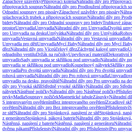
Zápachové uzávěrky
Připojovací kolena
Náhradní díly pro Připojovací
připojovacích souprav
Náhradní díly pro Prodloužení připojovacích s
Odpadní soupravy pro pisoáry
Zápachové uzávěrky pro pisoáry
Náhrad
splachovacích trubek a připojovacích souprav
Náhradní díly pro Prodl
bidety
Náhradní díly pro Odpadní soupravy pro bidety
Trubkové zápa
prostor
Umyvadla
Umyvadla
Náhradní díly pro Umyvadla
Dvojitá umy
pro Umyvadla na desku
Umývátka
Náhradní díly pro Umývátka
Rohov
umyvadla
Vestavná umyvadla
Náhradní díly pro Vestavná umyvadla
Ro
Umyvadla pro děti
Umyvadla
Mycí žlaby
Náhradní díly pro Mycí žlab
dřez
Náhradní díly pro Víceúčelový dřez
Záchytné kalové umyvadlo
U
odpadního ventilu
Držák na ručníky
Upevňovací materiál
Dekorativní 
umyvadlo
Sady umyvadla se skříňkou pod umyvadlo
Náhradní díly p
umyvadla se skříňkou pod umyvadlo
Koupelnový nábytek
Skříňky po
umyvadla
Pro dvojitá umyvadla
Náhradní díly pro Pro dvojitá umyvad
rohová umyvadla
Náhradní díly pro Pro rohová umyvadla
Umyvadlové
umyvadlo na desku, pravoúhlé
Náhradní díly pro Pro umyvadlo na de
díly pro Vysoká skříň
Středně vysoké skříňky
Náhradní díly pro Střed
nábytek
Nástěnné poličky
Náhradní díly pro Nástěnné poličky
Přísluše
prvky
Madla
Soupravy nožiček
Magnetické tabule
Zásuvky
Náhradní dí
S integrovaným osvětlením
Bez integrovaného osvětlení
Zrcadlové skř
osvětlení
Náhradní díly pro Bez integrovaného osvětlení
Příslušenství
S
ze sítě
Náhradní díly pro Stojánková, napájení ze sítě
Stojánková, napáj
z generátoru
Stojánková, páková baterie
Náhradní díly pro Stojánková,
Nástěnná, napájení z baterie
Nástěnná, napájení z generátoru
Náhradní 
dvěma pákami
Příslušenství
Náhradní díly pro Příslušenství
Pro umyvad