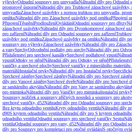
výlevky
Odpadní soupravy pro umyvadla
Náhradní díly pro Odpadní 
prostorově úsporné
Náhradní díly pro Trubkové zápachové uzávěrky, 
umyvadla
Zápachové uzávěrky s nornou trubkou pro umyvadla, prost
omítku
Náhradní díly pro Zápachové uzávěrky pod omítku
Připojení 
Připojení
Těsnění
Prodloužení
Ovládání
Odpadní soupravy pro dřezy
Ná
zápachové uzávěrky
Náhradní díly pro Dvoukomorové zápachové uz
pro zařízení
Náhradní díly pro Odpadní soupravy pro zařízení
Trubkov
uzávěrky pod omítku
Zápachové uzávěrky na omítku
Náhradní díly p
soupravy pro výlevky
Zápachové uzávěrky
Náhradní díly pro Zápach
a vany
Sprchy
Odvodnění podlahy pro sprchy
Náhradní díly pro Odvo
Příslušenství pro sprchové kanálky
Sprchové podlahové vpusti
Náhradn
vpusti
Odtoky ve stěně
Náhradní díly pro Odtoky ve stěně
Příslušenstv
vaničky a sprchové plochy
Sprchové vaničky z minerálního materiálu 
materiálů
Instalační prvky
Náhradní díly pro Instalační prvky
Specifick
Sprchové zástěny
Sprchové zástěny
Náhradní díly pro Sprchové zástě
díly pro Vanové zástěny
Sprchové dveře
Náhradní díly pro Sprchové d
ze sanitárního akrylátu
Náhradní díly pro Vany ze sanitárního akrylátu
pro miminka
Náhradní díly pro Vaničky pro miminka
Instalační prvky
N
Soupravy nožiček a soupravy příčných nosníků a soupravy pro ukotv
sprchové vaničky, d52
Náhradní díly pro Odpadní soupravy pro sprch
Bez krytu odpadního ventilu
Kryty odpadního ventilu
Náhradní díly p
d90
S krytem odpadního ventilu
Náhradní díly pro S krytem odpadního
odpadního ventilu
Odpadní soupravy pro sprchové vaničky Sestra
Náhr
ventilu
Odpadní soupravy pro vany, d52
Náhradní díly pro Odpadní so
díly pro Soupravy pro kompletaci pro otočné ovládání
S otočným ovl