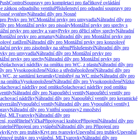
 PushControl
Soupravy pro kompletaci pro tlačítkové ovládání
Se zátkou odpadního ventilu
Příslušenství pro odpadní soupravy pro
osné systémy
Náhradní díly pro Nosné
 pro Prvky pro WC
Montážní prvky pro umyvadla
Náhradní díly pro
díly pro Montážní prvky pro pisoáry
Montážní prvky pro sprchy s
ážní prvky pro sprchy a vany
Prvky pro dělicí stěny sprchy
Náhradní
ontážní prvky pro armatury
Náhradní díly pro Montážní prvky pro
olové zatížení
Náhradní díly pro Montážní prvky pro konzolové
alační prvky pro zásobníky na stěnu
Příslušenství
Náhradní díly pro
rvky pro umyvadla
Náhradní díly pro Montážní prvky pro
ážní prvky pro sprchy
Náhradní díly pro Montážní prvky pro
u
Splachovací nádržky na omítku pro WC, z plastu
Náhradní díly pro
íly pro Vysokopoložené
Nízko a středněpoložené
Náhradní díly pro
o WC, ze sanitární keramiky
Umístěný na WC míse
Náhradní díly pro
 na omítku
Vysokopoložené
Náhradní díly pro Vysokopoložené
Nízko
plachovací nádržky pod omítku
Splachovací nádržky pod omítku
ventily
Náhradní díly pro Napouštěcí ventily
Napouštěcí ventily pro
lachovací nádržky
Náhradní díly pro Napouštěcí ventily pro keramické
iverzální
Vypouštěcí ventily
Náhradní díly pro Vypouštěcí ventily
1
pravy
Náhradní díly pro Vnitřní soupravy
2 množství
pění, ML
Tvarovky
Náhradní díly pro
ní, rozdělitelné
Víčka
Připojovací krabice
Připojení
Náhradní díly pro
ratelné
Připojení pro vytápění
Náhradní díly pro Připojení pro
ovky
Kryty pro trubky
Kryt pro tvarovky
Upevnění pro trubky
Upevnění
témové trubky pro vytápění, ML
Tvarovky
Náhradní díly pro