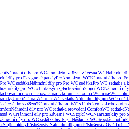
ení
Náhradní díly pro WC-kompletní zařízení
Závěsná WC
Náhradní dí
dní díly pro Designové panely
Pro kompletní WC
Náhradní díly pro P
Pro WC sedátka
Náhradní díly pro Pro WC sedátka
Pro WC sedátka a 
hradní díly pro WC s hlubokým splachováním
Stojící WC
Náhradní díly
lachováním pro splachovací nádržku umístěnou na WC míse
WC s hlu
eramiky
Umístěná na WC míse
WC sedátka
Náhradní díly pro WC sedát
lachováním zvýšené
Náhradní díly pro WC s hlubokým splachováním 
omfort
Náhradní díly pro WC sedátka provedení Comfort
WC sedátka
Ná
ěsná WC
Náhradní díly pro Závěsná WC
Stojící WC
Náhradní díly pro 
áhradní díly pro WC sedátka bez krytu
Nášlapná WC
Se spláchnutím
Př
 Stojící bidety
Příslušenství
Náhradní díly pro Příslušenství
Ovládací tla