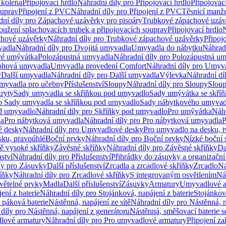
 kolena
Připojovací hrdlo
Náhradní díly pro Připojovací hrdlo
Připojovac
ouprav
Připojení z PVC
Náhradní díly pro Připojení z PVC
Těsnicí manže
ní díly pro Zápachové uzávěrky pro pisoáry
Trubkové zápachové uzáv
oužení splachovacích trubek a připojovacích souprav
Připojovací hrdlo
N
chové uzávěrky
Náhradní díly pro Trubkové zápachové uzávěrky
Připoj
vadla
Náhradní díly pro Dvojitá umyvadla
Umyvadla do nábytku
Náhrad
é umývátka
Polozápustná umyvadla
Náhradní díly pro Polozápustná u
hová umyvadla
Umyvadla provedení Comfort
Náhradní díly pro Umyv
y
Další umyvadla
Náhradní díly pro Další umyvadla
Výlevka
Náhradní dí
myvadla pro učebny
Příslušenství
Sloupy
Náhradní díly pro Sloupy
Slou
kryty
Sady umyvadla se skříňkou pod umyvadlo
Sady umývátka se skří
ro Sady umyvadla se skříňkou pod umyvadlo
Sady nábytkového umyvadl
d umyvadlo
Náhradní díly pro Skříňky pod umyvadlo
Pro umývátka
Náhr
la
Pro nábytková umyvadla
Náhradní díly pro Pro nábytková umyvadla
P
 desky
Náhradní díly pro Umyvadlové desky
Pro umyvadlo na desku, t
sku, pravoúhlé
Boční prvky
Náhradní díly pro Boční prvky
Nízké boční 
ně vysoké skříňky
Závěsné skříňky
Náhradní díly pro Závěsné skříňky
Da
nství
Náhradní díly pro Příslušenství
Přihrádky do zásuvky a organizačn
ly pro Zásuvky
Další příslušenství
Zrcadla a zrcadlové skříňky
Zrcadlo
Ná
íňky
Náhradní díly pro Zrcadlové skříňky
S integrovaným osvětlením
Ná
větelné prvky
Madla
Další příslušenství
Zásuvky
Armatury
Umyvadlové a
ení z baterie
Náhradní díly pro Stojánková, napájení z baterie
Stojánkov
 páková baterie
Nástěnná, napájení ze sítě
Náhradní díly pro Nástěnná, n
díly pro Nástěnná, napájení z generátoru
Nástěnná, směšovací baterie 
lové armatury
Náhradní díly pro Pro umyvadlové armatury
Připojení za