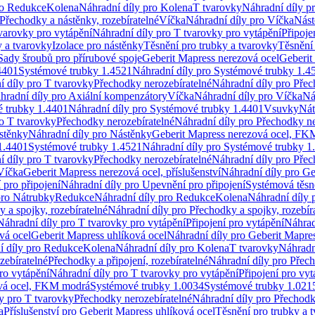
ro Redukce
Kolena
Náhradní díly pro Kolena
T tvarovky
Náhradní díly p
Přechodky a nástěnky, rozebíratelné
Víčka
Náhradní díly pro Víčka
Nást
varovky pro vytápění
Náhradní díly pro T tvarovky pro vytápění
Připoje
y a tvarovky
Izolace pro nástěnky
Těsnění pro trubky a tvarovky
Těsnění
Sady šroubů pro přírubové spoje
Geberit Mapress nerezová ocel
Geberit
4401
Systémové trubky 1.4521
Náhradní díly pro Systémové trubky 1.4
í díly pro T tvarovky
Přechodky nerozebíratelné
Náhradní díly pro Přec
hradní díly pro Axiální kompenzátory
Víčka
Náhradní díly pro Víčka
Ná
 trubky 1.4401
Náhradní díly pro Systémové trubky 1.4401
Vsuvky
Nát
ro T tvarovky
Přechodky nerozebíratelné
Náhradní díly pro Přechodky ne
stěnky
Náhradní díly pro Nástěnky
Geberit Mapress nerezová ocel, F
1.4401
Systémové trubky 1.4521
Náhradní díly pro Systémové trubky 1
í díly pro T tvarovky
Přechodky nerozebíratelné
Náhradní díly pro Přec
Víčka
Geberit Mapress nerezová ocel, příslušenství
Náhradní díly pro Ge
pro připojení
Náhradní díly pro Upevnění pro připojení
Systémová těsn
pro Nátrubky
Redukce
Náhradní díly pro Redukce
Kolena
Náhradní díly 
 a spojky, rozebíratelné
Náhradní díly pro Přechodky a spojky, rozebír
Náhradní díly pro T tvarovky pro vytápění
Připojení pro vytápění
Náhrad
vá ocel
Geberit Mapress uhlíková ocel
Náhradní díly pro Geberit Mapres
í díly pro Redukce
Kolena
Náhradní díly pro Kolena
T tvarovky
Náhradn
zebíratelné
Přechodky a připojení, rozebíratelné
Náhradní díly pro Přech
ro vytápění
Náhradní díly pro T tvarovky pro vytápění
Připojení pro vyt
ová ocel, FKM modrá
Systémové trubky 1.0034
Systémové trubky 1.021
y pro T tvarovky
Přechodky nerozebíratelné
Náhradní díly pro Přechodk
a
Příslušenství pro Geberit Mapress uhlíková ocel
Těsnění pro trubky a 