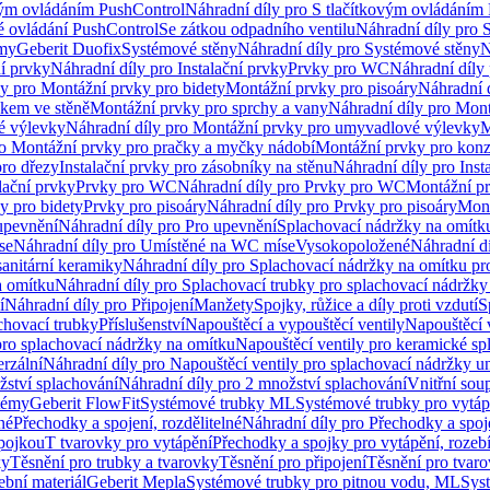
vým ovládáním PushControl
Náhradní díly pro S tlačítkovým ovládáním
vé ovládání PushControl
Se zátkou odpadního ventilu
Náhradní díly pro 
émy
Geberit Duofix
Systémové stěny
Náhradní díly pro Systémové stěny
N
ní prvky
Náhradní díly pro Instalační prvky
Prvky pro WC
Náhradní díly
ly pro Montážní prvky pro bidety
Montážní prvky pro pisoáry
Náhradní 
okem ve stěně
Montážní prvky pro sprchy a vany
Náhradní díly pro Mont
é výlevky
Náhradní díly pro Montážní prvky pro umyvadlové výlevky
M
ro Montážní prvky pro pračky a myčky nádobí
Montážní prvky pro konz
pro dřezy
Instalační prvky pro zásobníky na stěnu
Náhradní díly pro Inst
lační prvky
Prvky pro WC
Náhradní díly pro Prvky pro WC
Montážní p
y pro bidety
Prvky pro pisoáry
Náhradní díly pro Prvky pro pisoáry
Mont
upevnění
Náhradní díly pro Pro upevnění
Splachovací nádržky na omítk
se
Náhradní díly pro Umístěné na WC míse
Vysokopoložené
Náhradní d
anitární keramiky
Náhradní díly pro Splachovací nádržky na omítku pr
a omítku
Náhradní díly pro Splachovací trubky pro splachovací nádržky
í
Náhradní díly pro Připojení
Manžety
Spojky, růžice a díly proti vzdutí
S
chovací trubky
Příslušenství
Napouštěcí a vypouštěcí ventily
Napouštěcí 
pro splachovací nádržky na omítku
Napouštěcí ventily pro keramické sp
erzální
Náhradní díly pro Napouštěcí ventily pro splachovací nádržky un
žství splachování
Náhradní díly pro 2 množství splachování
Vnitřní sou
témy
Geberit FlowFit
Systémové trubky ML
Systémové trubky pro vytá
né
Přechodky a spojení, rozdělitelné
Náhradní díly pro Přechodky a spoje
ípojkou
T tvarovky pro vytápění
Přechodky a spojky pro vytápění, rozebí
ky
Těsnění pro trubky a tvarovky
Těsnění pro připojení
Těsnění pro tvar
ební materiál
Geberit Mepla
Systémové trubky pro pitnou vodu, ML
Sys