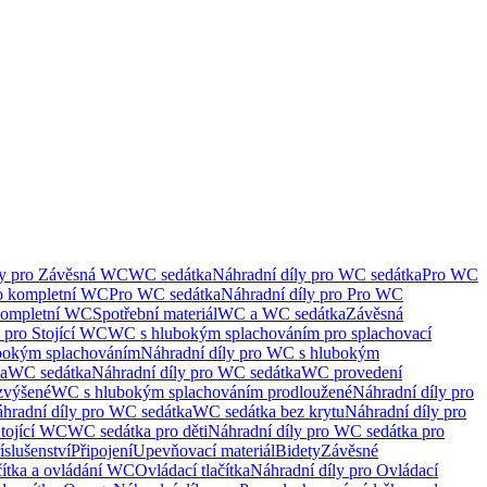
ly pro Závěsná WC
WC sedátka
Náhradní díly pro WC sedátka
Pro WC
ro kompletní WC
Pro WC sedátka
Náhradní díly pro Pro WC
kompletní WC
Spotřební materiál
WC a WC sedátka
Závěsná
 pro Stojící WC
WC s hlubokým splachováním pro splachovací
bokým splachováním
Náhradní díly pro WC s hlubokým
ka
WC sedátka
Náhradní díly pro WC sedátka
WC provedení
zvýšené
WC s hlubokým splachováním prodloužené
Náhradní díly pro
hradní díly pro WC sedátka
WC sedátka bez krytu
Náhradní díly pro
Stojící WC
WC sedátka pro děti
Náhradní díly pro WC sedátka pro
íslušenství
Připojení
Upevňovací materiál
Bidety
Závěsné
čítka a ovládání WC
Ovládací tlačítka
Náhradní díly pro Ovládací