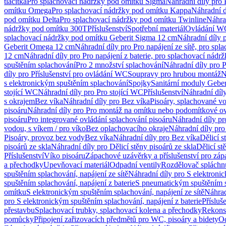
tlačítka
Pro splachovací nádržky pod omítku Sigma
Náhradní díly pro
omítku Omega
Pro splachovací nádržky pod omítku Kappa
Náhradní d
pod omítku Delta
Pro splachovací nádržky pod omítku Twinline
Náhra
nádržky pod omítku 300T
Příslušenství
Spotřební materiál
Ovládání WC
splachovací nádržky pod omítku Geberit Sigma 12 cm
Náhradní díly 
Geberit Omega 12 cm
Náhradní díly pro Pro napájení ze sítě, pro s
12 cm
Náhradní díly pro Pro napájení z baterie, pro splachovací nád
spuštěním splachování
Pro 2 množství splachování
Náhradní díly pro 
díly pro Příslušenství pro ovládání WC
Soupravy pro hrubou montáž
N
s elektronickým spuštěním splachování
Spojky
Sanitární moduly Geber
stojící WC
Náhradní díly pro Pro stojící WC
Příslušenství
Náhradní díly
s okrajem
Bez víka
Náhradní díly pro Bez víka
Pisoáry, splachované vo
pisoáru
Náhradní díly pro Pro montáž na omítku nebo podomítkové ov
pisoáru
Pro integrované ovládání splachování pisoáru
Náhradní díly pr
vodou, s víkem / pro víko
Bez oplachovacího okraje
Náhradní díly pro
Pisoáry, provoz bez vody
Bez víka
Náhradní díly pro Bez víka
Dělicí s
pisoárů ze skla
Náhradní díly pro Dělicí stěny pisoárů ze skla
Dělicí st
Příslušenství
Víko pisoáru
Zápachové uzávěrky a příslušenství pro zá
a přechodky
Upevňovací materiál
Odpadní ventily
Rozdělovač spláchn
spuštěním splachování, napájení ze sítě
Náhradní díly pro S elektronic
spuštěním splachování, napájení z baterie
S pneumatickým spuštěním 
omítku
S elektronickým spuštěním splachování, napájení ze sítě
Náhrad
pro S elektronickým spuštěním splachování, napájení z baterie
Přísluš
přestavbu
Splachovací trubky, splachovací kolena a přechodky
Rekons
pomůcky
Připojení zařizovacích předmětů pro WC, pisoáry a bidety
Od