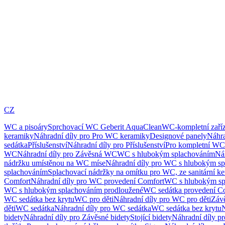
CZ
WC a pisoáry
Sprchovací WC Geberit AquaClean
WC-kompletní zaříz
keramiky
Náhradní díly pro Pro WC keramiky
Designové panely
Náhra
sedátka
Příslušenství
Náhradní díly pro Příslušenství
Pro kompletní WC
WC
Náhradní díly pro Závěsná WC
WC s hlubokým splachováním
Ná
nádržku umístěnou na WC míse
Náhradní díly pro WC s hlubokým sp
splachováním
Splachovací nádržky na omítku pro WC, ze sanitární k
Comfort
Náhradní díly pro WC provedení Comfort
WC s hlubokým sp
WC s hlubokým splachováním prodloužené
WC sedátka provedení C
WC sedátka bez krytu
WC pro děti
Náhradní díly pro WC pro děti
Záv
děti
WC sedátka
Náhradní díly pro WC sedátka
WC sedátka bez krytu
N
bidety
Náhradní díly pro Závěsné bidety
Stojící bidety
Náhradní díly pro