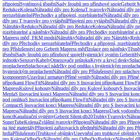
připojení
Systémová těsnění
Sady šroubů pro přírubové spoje
Geberit 
Redukce
Kolena
Náhradní díly pro Kolena
T tvarovky
Náhradní díly p
nerozebíratelné
Přechodky a připojení, rozebíratelné
Náhradní díly pro 
díly pro T tvarovky pro vytápění
Připojení pro vytápění
Náhradní díly 
Nátrubky
Redukce
Náhradní díly pro Redukce
Kolena
Náhradní díly p
rozebíratelné a nástěnky
Náhradní díly pro Přechodky rozebíratelné a 
Mapress měď, FKM modrá
Nátrubky
Náhradní díly pro Nátrubky
Red
díly pro Přechodky nerozebíratelné
Přechodky a připojení, rozebíratel
pro Příslušenství pro Geberit Mapress měď
Izolace pro nástěnky
Těsněn
těsnění
Sady šroubů pro přírubové spoje
Hygienický systém Geberit
Hy
jednotky
Senzory
Kabely
Omezovače průtoku
Kryty a krycí desky
Spla
proplachem
Splachovací nádržky pod omítku s hygienickým proplac
hygienickým proplachem
Náhradní díly pro Příslušenství pro splach
komponenty
Uzavírací armatury
Přímé ventily
Náhradní díly pro Přímé 
přípojkami FlowFit
Náhradní díly pro S lisovacími přípojkami FlowFi
Mapress
Kulové kohouty
Náhradní díly pro Kulové kohouty
S lisovac
Mepla
S lisovacími konci Mapress
Náhradní díly pro S lisovacími kon
pod omítku
S lisovacími přípojkami FlowFit
Náhradní díly pro S lisov
Compact
S lisovacími konci Mapress
Náhradní díly pro S lisovacími 
Mapress
Náhradní díly pro S lisovacími konci Mapress
Úsek vodoměru
konci
Kanalizační systémy
Geberit Silent-db20
Trubky
Tvarovky
Náhrad
SuperTube
Kolena
Zvláštní tvarovky
Připojení
Náhradní díly pro Připoj
na jiné materiály
Připojení zařizovacích předmětů
Náhradní díly pro Př
hrdla
Příslušenství
Trubkové objímky
Upevnění pro trubkové objímky
V
pro Kolena
Odbočky
Náhradní díly pro Odbočky
Redukce
Náhradní dí