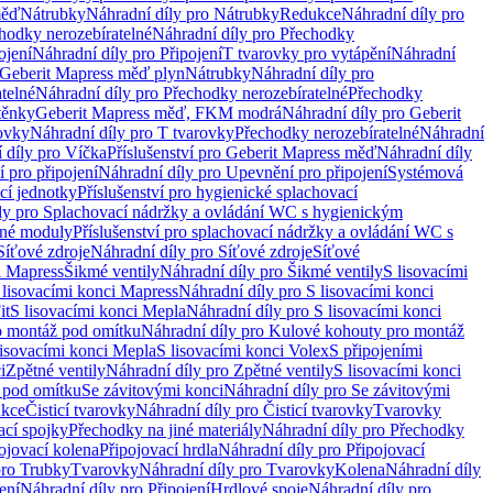
měď
Nátrubky
Náhradní díly pro Nátrubky
Redukce
Náhradní díly pro
hodky nerozebíratelné
Náhradní díly pro Přechodky
ojení
Náhradní díly pro Připojení
T tvarovky pro vytápění
Náhradní
 Geberit Mapress měď plyn
Nátrubky
Náhradní díly pro
telné
Náhradní díly pro Přechodky nerozebíratelné
Přechodky
těnky
Geberit Mapress měď, FKM modrá
Náhradní díly pro Geberit
ovky
Náhradní díly pro T tvarovky
Přechodky nerozebíratelné
Náhradní
 díly pro Víčka
Příslušenství pro Geberit Mapress měď
Náhradní díly
 pro připojení
Náhradní díly pro Upevnění pro připojení
Systémová
cí jednotky
Příslušenství pro hygienické splachovací
ly pro Splachovací nádržky a ovládání WC s hygienickým
ěné moduly
Příslušenství pro splachovací nádržky a ovládání WC s
Síťové zdroje
Náhradní díly pro Síťové zdroje
Síťové
i Mapress
Šikmé ventily
Náhradní díly pro Šikmé ventily
S lisovacími
 lisovacími konci Mapress
Náhradní díly pro S lisovacími konci
it
S lisovacími konci Mepla
Náhradní díly pro S lisovacími konci
o montáž pod omítku
Náhradní díly pro Kulové kohouty pro montáž
lisovacími konci Mepla
S lisovacími konci Volex
S připojeními
i
Zpětné ventily
Náhradní díly pro Zpětné ventily
S lisovacími konci
 pod omítku
Se závitovými konci
Náhradní díly pro Se závitovými
kce
Čisticí tvarovky
Náhradní díly pro Čisticí tvarovky
Tvarovky
ací spojky
Přechodky na jiné materiály
Náhradní díly pro Přechodky
ojovací kolena
Připojovací hrdla
Náhradní díly pro Připojovací
pro Trubky
Tvarovky
Náhradní díly pro Tvarovky
Kolena
Náhradní díly
ení
Náhradní díly pro Připojení
Hrdlové spoje
Náhradní díly pro