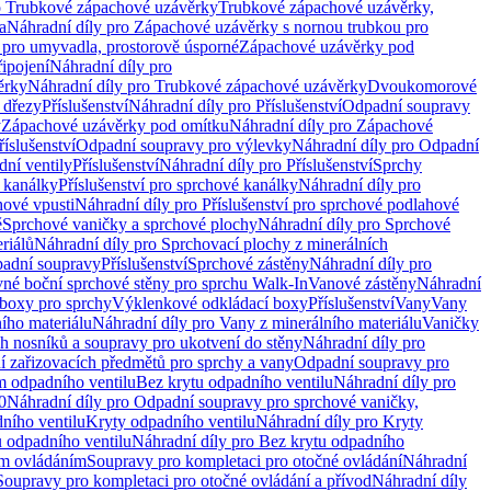
o Trubkové zápachové uzávěrky
Trubkové zápachové uzávěrky,
a
Náhradní díly pro Zápachové uzávěrky s nornou trubkou pro
 pro umyvadla, prostorově úsporné
Zápachové uzávěrky pod
řipojení
Náhradní díly pro
ěrky
Náhradní díly pro Trubkové zápachové uzávěrky
Dvoukomorové
 dřezy
Příslušenství
Náhradní díly pro Příslušenství
Odpadní soupravy
y
Zápachové uzávěrky pod omítku
Náhradní díly pro Zápachové
říslušenství
Odpadní soupravy pro výlevky
Náhradní díly pro Odpadní
ní ventily
Příslušenství
Náhradní díly pro Příslušenství
Sprchy
 kanálky
Příslušenství pro sprchové kanálky
Náhradní díly pro
hové vpusti
Náhradní díly pro Příslušenství pro sprchové podlahové
ě
Sprchové vaničky a sprchové plochy
Náhradní díly pro Sprchové
riálů
Náhradní díly pro Sprchovací plochy z minerálních
padní soupravy
Příslušenství
Sprchové zástěny
Náhradní díly pro
vné boční sprchové stěny pro sprchu Walk-In
Vanové zástěny
Náhradní
boxy pro sprchy
Výklenkové odkládací boxy
Příslušenství
Vany
Vany
ího materiálu
Náhradní díly pro Vany z minerálního materiálu
Vaničky
h nosníků a soupravy pro ukotvení do stěny
Náhradní díly pro
ní zařizovacích předmětů pro sprchy a vany
Odpadní soupravy pro
m odpadního ventilu
Bez krytu odpadního ventilu
Náhradní díly pro
0
Náhradní díly pro Odpadní soupravy pro sprchové vaničky,
ního ventilu
Kryty odpadního ventilu
Náhradní díly pro Kryty
 odpadního ventilu
Náhradní díly pro Bez krytu odpadního
ým ovládáním
Soupravy pro kompletaci pro otočné ovládání
Náhradní
Soupravy pro kompletaci pro otočné ovládání a přívod
Náhradní díly