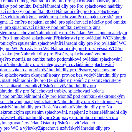
od omítku Omega
Náhradní díly pro Pro splachovací nádržky pod
držky pod omítku Delta
Náhradní díly pro Pro splachovací nádržky
vací nádržky pod omítku 300T
Náhradní díly pro Pro splachovací
C s elektronickým spuštěním splachování
Pro napájení ze sítě, pro
Sigma 12 cm
Pro napájení ze sítě, pro splachovací nádržky pod omítku
rie, pro splachovací nádržky pod omítku Geberit Sigma
těním splachování
Náhradní díly pro Ovládání WC s pneumatickým
o Pro 1 množství splachování
Příslušenství pro ovládání WC
Náhradní
ronickým spuštěním splachování
Náhradní díly pro Pro ovládání WC
uly pro WC
Pro závěsná WC
Náhradní díly pro Pro závěsná WC
Pro
, s okrajem
Náhradní díly pro Pisoáry, splachované vodou,
aje
Pro montáž na omítku nebo podomítkové ovládání splachování
oáru
Náhradní díly pro S integrovaným ovládáním splachování
dou, s víkem / pro víko
Náhradní díly pro Pisoáry, splachované
 Se splachovacím okrajem
Pisoáry, provoz bez vody
Náhradní díly pro
z plastu
Náhradní díly pro Dělicí stěny pisoárů z plastu
Dělicí stěny
 ze sanitární keramiky
Příslušenství
Náhradní díly pro
áhradní díly pro Splachovací trubky, splachovací kolena
 pod omítku
Náhradní díly pro Montáž pod omítku
S elektronickým
splachování, napájení z baterie
Náhradní díly pro S elektronickým
asic
Náhradní díly pro Basic
Na omítku
Náhradní díly pro Na
lektronickým spuštěním splachování, napájení z baterie
Náhradní díly
 přestavbu
Náhradní díly pro Soupravy pro hrubou montáž a pro
y
Integrovaná ovládání
Ostatní příslušenství
Ovládací
vy pro WC a výlevky
Zápachové uzávěrky
Náhradní díly pro