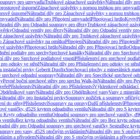
soupravy pro umyvadla
Trubkové zápachové uzávěrky
Náhradní díly pr
prostorově úsporné
Zápachové uzávěrky s nornou trubkou pro umyvadl
orově úsporné
Náhradní díly pro Zápachové uzávěrky s nornou trubkou
umyvadel
Náhradní díly pro Připojení umyvadel
Připojovací hrdlo
Kryty
P
hradní díly pro Odpadní soupravy pro dřezy
Trubkové zápachové uzáv
ávěrky
Odpadní ventily pro dřezy
Náhradní díly pro Odpadní ventily pro
é zápachové uzávěrky
Náhradní díly pro Trubkové zápachové uzávěrk
ro Zápachové uzávěrky na omítku
Připojení
Náhradní díly pro Připojení
P
ové uzávěrky
Připojovací hrdlo
Náhradní díly pro Připojovací hrdlo
Odpad
dnění podlahy pro sprchy
Sprchové kanálky
Náhradní díly pro Sprchové
í díly pro Sprchové podlahové vpusti
Příslušenství pro sprchové podla
í pro odtoky ve stěně
Náhradní díly pro Příslušenství pro odtoky ve stěn
a instalační prvky Geberit Duofix
Sprchovací plochy z minerálních mate
é sprchové odpadní soupravy
Náhradní díly pro Specifické sprchové od
ny
Pevné boční sprchové stěny pro sprchu Walk-In
Náhradní díly pro Pe
veře
Příslušenství
Náhradní díly pro Příslušenství
Výklenkové odkládací 
Obdélníkové vany
Náhradní díly pro Obdélníkové vany
Vany z mineráln
áhradní díly pro Instalační prvky
Soupravy nožiček a soupravy příčnýc
ení do stěny
Příslušenství
Soupravy na opravy
Další příslušenství
Připoje
ové vaničky, d52
S krytem odpadního ventilu
Náhradní díly pro S kryte
ro Kryty odpadního ventilu
Odpadní soupravy pro sprchové vaničky, d9
 ventilu
Bez krytu odpadního ventilu
Náhradní díly pro Bez krytu odpad
adní díly pro Odpadní soupravy pro sprchové vaničky Sestra
Bez krytu
upravy pro vany, d52
S otočným ovládáním
Náhradní díly pro S otočn
ádáním a přívodem
Náhradní díly pro S otočným ovládáním a přívodem