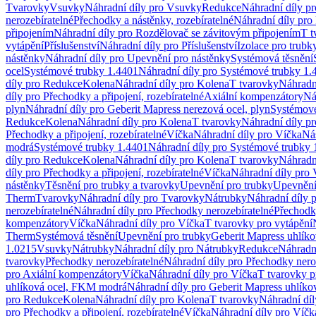
Tvarovky
Vsuvky
Náhradní díly pro Vsuvky
Redukce
Náhradní díly p
nerozebíratelné
Přechodky a nástěnky, rozebíratelné
Náhradní díly pro 
připojením
Náhradní díly pro Rozdělovač se závitovým připojením
T t
vytápění
Příslušenství
Náhradní díly pro Příslušenství
Izolace pro trubk
nástěnky
Náhradní díly pro Upevnění pro nástěnky
Systémová těsnění
ocel
Systémové trubky 1.4401
Náhradní díly pro Systémové trubky 1.
díly pro Redukce
Kolena
Náhradní díly pro Kolena
T tvarovky
Náhradn
díly pro Přechodky a připojení, rozebíratelné
Axiální kompenzátory
Ná
plyn
Náhradní díly pro Geberit Mapress nerezová ocel, plyn
Systémové
Redukce
Kolena
Náhradní díly pro Kolena
T tvarovky
Náhradní díly p
Přechodky a připojení, rozebíratelné
Víčka
Náhradní díly pro Víčka
Ná
modrá
Systémové trubky 1.4401
Náhradní díly pro Systémové trubky 
díly pro Redukce
Kolena
Náhradní díly pro Kolena
T tvarovky
Náhradn
díly pro Přechodky a připojení, rozebíratelné
Víčka
Náhradní díly pro 
nástěnky
Těsnění pro trubky a tvarovky
Upevnění pro trubky
Upevnění 
Therm
Tvarovky
Náhradní díly pro Tvarovky
Nátrubky
Náhradní díly 
nerozebíratelné
Náhradní díly pro Přechodky nerozebíratelné
Přechodky
kompenzátory
Víčka
Náhradní díly pro Víčka
T tvarovky pro vytápění
Therm
Systémová těsnění
Upevnění pro trubky
Geberit Mapress uhlíko
1.0215
Vsuvky
Nátrubky
Náhradní díly pro Nátrubky
Redukce
Náhradn
tvarovky
Přechodky nerozebíratelné
Náhradní díly pro Přechodky nero
pro Axiální kompenzátory
Víčka
Náhradní díly pro Víčka
T tvarovky p
uhlíková ocel, FKM modrá
Náhradní díly pro Geberit Mapress uhlík
pro Redukce
Kolena
Náhradní díly pro Kolena
T tvarovky
Náhradní díl
pro Přechodky a připojení, rozebíratelné
Víčka
Náhradní díly pro Víčk