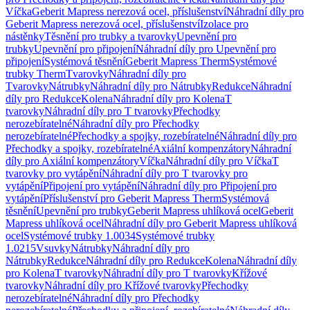
Víčka
Geberit Mapress nerezová ocel, příslušenství
Náhradní díly pro
Geberit Mapress nerezová ocel, příslušenství
Izolace pro
nástěnky
Těsnění pro trubky a tvarovky
Upevnění pro
trubky
Upevnění pro připojení
Náhradní díly pro Upevnění pro
připojení
Systémová těsnění
Geberit Mapress Therm
Systémové
trubky Therm
Tvarovky
Náhradní díly pro
Tvarovky
Nátrubky
Náhradní díly pro Nátrubky
Redukce
Náhradní
díly pro Redukce
Kolena
Náhradní díly pro Kolena
T
tvarovky
Náhradní díly pro T tvarovky
Přechodky
nerozebíratelné
Náhradní díly pro Přechodky
nerozebíratelné
Přechodky a spojky, rozebíratelné
Náhradní díly pro
Přechodky a spojky, rozebíratelné
Axiální kompenzátory
Náhradní
díly pro Axiální kompenzátory
Víčka
Náhradní díly pro Víčka
T
tvarovky pro vytápění
Náhradní díly pro T tvarovky pro
vytápění
Připojení pro vytápění
Náhradní díly pro Připojení pro
vytápění
Příslušenství pro Geberit Mapress Therm
Systémová
těsnění
Upevnění pro trubky
Geberit Mapress uhlíková ocel
Geberit
Mapress uhlíková ocel
Náhradní díly pro Geberit Mapress uhlíková
ocel
Systémové trubky 1.0034
Systémové trubky
1.0215
Vsuvky
Nátrubky
Náhradní díly pro
Nátrubky
Redukce
Náhradní díly pro Redukce
Kolena
Náhradní díly
pro Kolena
T tvarovky
Náhradní díly pro T tvarovky
Křížové
tvarovky
Náhradní díly pro Křížové tvarovky
Přechodky
nerozebíratelné
Náhradní díly pro Přechodky