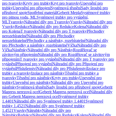
pro tvarovky
Kryty pro trubky
Kryt pro tvarovky
Upevnění pro
trubky
Upevnění pro připojení
Systémová těsnění
Sady šroubů pro
přírubové spoje
Spotřební materiál
Geberit Mepla
Systémové trubky
pro pitnou vodu, ML
Systémové trubky pro vytápění,
ML
Tvarovky
Náhradní díly pro Tvarovky
Vsuvky
Náhradní díly pro
Vsuvky
Redukce
Náhradní díly pro Redukce
Kolena
Náhradní díly
pro Kolena
T tvarovky
Náhradní díly pro T tvarovky
Přechodky
nerozebíratelné
Náhradní díly pro Přechodky
nerozebíratelné
Přechodky a nástěnky, rozebíratelné
Náhradní díly
pro Přechodky a nástěnky, rozebíratelné
Víčka
Náhradní díly pro
Víčka
Nástěnky
Náhradní díly pro Nástěnky
Rozdělovač se
závitovým připojením
Náhradní díly pro Rozdělovač se závitovým
připojením
T tvarovky pro vytápění
Náhradní díly pro T tvarovky pro
vytápění
Připojení pro vytápění
Náhradní díly pro Připojení pro
vytápění
Příslušenství
Náhradní díly pro Příslušenství
Izolace pro
trubky a tvarovky
Izolace pro nástěnky
Těsnění pro trubky a
tvarovky
Těsnění pro nástěnky
Kryty pro trubky
Upevnění pro
trubky
Upevnění pro nástěnky
Náhradní díly pro Upevnění pro
nástěnky
Systémová těsnění
Sady šroubů pro přírubové spoje
Geberit
Mapress nerezová ocel
Geberit Mapress nerezová ocel
Náhradní díly
pro Geberit Mapress nerezová ocel
Systémové trubky
1.4401
Náhradní díly pro Systémové trubky 1.4401
Systémové
trubky 1.4521
Náhradní díly pro Systémové trubky
1.4521
Vsuvky
Nátrubky
Náhradní díly pro
Nátrubky
Redukce
Náhradní díly pro Redukce
Kolena
Náhradní díly