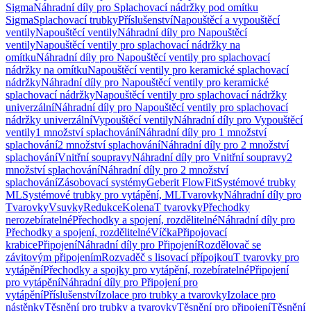
Sigma
Náhradní díly pro Splachovací nádržky pod omítku
Sigma
Splachovací trubky
Příslušenství
Napouštěcí a vypouštěcí
ventily
Napouštěcí ventily
Náhradní díly pro Napouštěcí
ventily
Napouštěcí ventily pro splachovací nádržky na
omítku
Náhradní díly pro Napouštěcí ventily pro splachovací
nádržky na omítku
Napouštěcí ventily pro keramické splachovací
nádržky
Náhradní díly pro Napouštěcí ventily pro keramické
splachovací nádržky
Napouštěcí ventily pro splachovací nádržky
univerzální
Náhradní díly pro Napouštěcí ventily pro splachovací
nádržky univerzální
Vypouštěcí ventily
Náhradní díly pro Vypouštěcí
ventily
1 množství splachování
Náhradní díly pro 1 množství
splachování
2 množství splachování
Náhradní díly pro 2 množství
splachování
Vnitřní soupravy
Náhradní díly pro Vnitřní soupravy
2
množství splachování
Náhradní díly pro 2 množství
splachování
Zásobovací systémy
Geberit FlowFit
Systémové trubky
ML
Systémové trubky pro vytápění, ML
Tvarovky
Náhradní díly pro
Tvarovky
Vsuvky
Redukce
Kolena
T tvarovky
Přechodky
nerozebíratelné
Přechodky a spojení, rozdělitelné
Náhradní díly pro
Přechodky a spojení, rozdělitelné
Víčka
Připojovací
krabice
Připojení
Náhradní díly pro Připojení
Rozdělovač se
závitovým připojením
Rozvaděč s lisovací přípojkou
T tvarovky pro
vytápění
Přechodky a spojky pro vytápění, rozebíratelné
Připojení
pro vytápění
Náhradní díly pro Připojení pro
vytápění
Příslušenství
Izolace pro trubky a tvarovky
Izolace pro
nástěnky
Těsnění pro trubky a tvarovky
Těsnění pro připojení
Těsnění