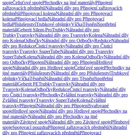
spoje
Čelisťové spoje
Přechodky na jiné materiály
Připojení
zařizovacích předmětů
Náhradní díly pro Připojení zařizovacích
předmětů
Připojovací kolena
Náhradní díly pro Připojovací
kolena
Připojovací hrdla
Náhradní díly pro Připojovací
hrdla
Příslušenství
Trubkové objímky
Víčka
Těsnění
Spotřební
materiál
Geberit Silent-Pro
Trubky
Náhradní díly pro
Trubky
Tvarovky
Náhradní díly pro Tvarovky
Kolena
Náhradní díly
pro Kolena
Odbočky
Náhradní díly pro Odbočky
Redukce
Náhradní
díly pro Redukce
Čisticí tvarovky
Náhradní díly pro Čisticí
tvarovky
Tvarovky SuperTube
Náhradní díly pro Tvarovky
SuperTube
Kolena
Náhradní díly pro Kolena
Odbočky
Náhradní díly
pro Odbočky
Připojení
Náhradní díly pro Připojení
Hrdlové
spoje
Náhradní díly pro Hrdlové spoje
Čelisťové spoje
Přechodky na
jiné materiály
Příslušenství
Náhradní díly pro Příslušenství
Trubkové
objímky
Víčka
Těsnění
Náhradní díly pro Těsnění
Spotřební
materiál
Geberit PE
Trubky
Tvarovky
Náhradní díly pro
Tvarovky
Kolena
Odbočky
Redukce
Čisticí tvarovky
Náhradní díly
pro Čisticí tvarovky
Přechodky
Zvláštní tvarovky
Náhradní díly pro
Zvláštní tvarovky
Tvarovky SuperTube
Kolena
Zvláštní
tvarovky
Připojení
Náhradní díly pro Připojení
Svařované
spoje
Hrdlové spoje
Náhradní díly pro Hrdlové spoje
Přechodky na
jiné materiály
Náhradní díly pro Přechodky na jiné
materiály
Závitové spoje
Náhradní díly pro Závitové spoje
Přírubové
spoje
Spojovací pouzdra
Připojení zařizovacích předmětů
Náhradní
díly pro Připojení zařizovacích předmětů
Připojovací