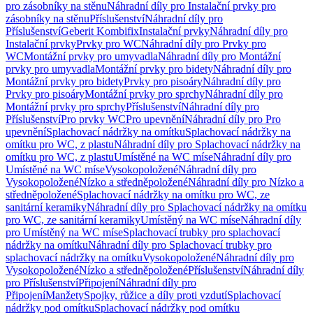
pro zásobníky na stěnu
Náhradní díly pro Instalační prvky pro
zásobníky na stěnu
Příslušenství
Náhradní díly pro
Příslušenství
Geberit Kombifix
Instalační prvky
Náhradní díly pro
Instalační prvky
Prvky pro WC
Náhradní díly pro Prvky pro
WC
Montážní prvky pro umyvadla
Náhradní díly pro Montážní
prvky pro umyvadla
Montážní prvky pro bidety
Náhradní díly pro
Montážní prvky pro bidety
Prvky pro pisoáry
Náhradní díly pro
Prvky pro pisoáry
Montážní prvky pro sprchy
Náhradní díly pro
Montážní prvky pro sprchy
Příslušenství
Náhradní díly pro
Příslušenství
Pro prvky WC
Pro upevnění
Náhradní díly pro Pro
upevnění
Splachovací nádržky na omítku
Splachovací nádržky na
omítku pro WC, z plastu
Náhradní díly pro Splachovací nádržky na
omítku pro WC, z plastu
Umístěné na WC míse
Náhradní díly pro
Umístěné na WC míse
Vysokopoložené
Náhradní díly pro
Vysokopoložené
Nízko a středněpoložené
Náhradní díly pro Nízko a
středněpoložené
Splachovací nádržky na omítku pro WC, ze
sanitární keramiky
Náhradní díly pro Splachovací nádržky na omítku
pro WC, ze sanitární keramiky
Umístěný na WC míse
Náhradní díly
pro Umístěný na WC míse
Splachovací trubky pro splachovací
nádržky na omítku
Náhradní díly pro Splachovací trubky pro
splachovací nádržky na omítku
Vysokopoložené
Náhradní díly pro
Vysokopoložené
Nízko a středněpoložené
Příslušenství
Náhradní díly
pro Příslušenství
Připojení
Náhradní díly pro
Připojení
Manžety
Spojky, růžice a díly proti vzdutí
Splachovací
nádržky pod omítku
Splachovací nádržky pod omítku