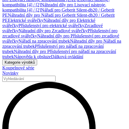
kompatibilita [4] / [2]
Náhradní díly pro Lisovací nástroje,
kompatibilita [4] / [2]
Nářadí pro Geberit Silent-db20 / Geberit
PE
Náhradní díly pro Nářadí pro Geberit Silent-db20 / Geberit
PE
Elektrické svářečky
Náhradní díly pro Elektrické
svářečky
Příslušenství pro elektrické svářečky
Zrcadlové
svářečky
Náhradní díly pro Zrcadlové svářečky
Příslušenství pro
zrcadlové svářečky
Náhradní díly pro Příslušenství pro zrcadlové
svářečky
Nářadí na zpracování trubek
Náhradní díly pro Nářadí na
zpracování trubek
Příslušenství pro nářadí na zpracování
trubek
Náhradní díly pro Příslušenství pro nářadí na zpracování
trubek
Nápověda k obsluze
Dálková ovládání
Kategorie výrobků
Koupelnové série
Novinky