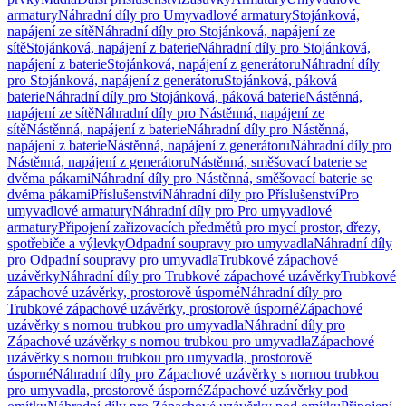
armatury
Náhradní díly pro Umyvadlové armatury
Stojánková,
napájení ze sítě
Náhradní díly pro Stojánková, napájení ze
sítě
Stojánková, napájení z baterie
Náhradní díly pro Stojánková,
napájení z baterie
Stojánková, napájení z generátoru
Náhradní díly
pro Stojánková, napájení z generátoru
Stojánková, páková
baterie
Náhradní díly pro Stojánková, páková baterie
Nástěnná,
napájení ze sítě
Náhradní díly pro Nástěnná, napájení ze
sítě
Nástěnná, napájení z baterie
Náhradní díly pro Nástěnná,
napájení z baterie
Nástěnná, napájení z generátoru
Náhradní díly pro
Nástěnná, napájení z generátoru
Nástěnná, směšovací baterie se
dvěma pákami
Náhradní díly pro Nástěnná, směšovací baterie se
dvěma pákami
Příslušenství
Náhradní díly pro Příslušenství
Pro
umyvadlové armatury
Náhradní díly pro Pro umyvadlové
armatury
Připojení zařizovacích předmětů pro mycí prostor, dřezy,
spotřebiče a výlevky
Odpadní soupravy pro umyvadla
Náhradní díly
pro Odpadní soupravy pro umyvadla
Trubkové zápachové
uzávěrky
Náhradní díly pro Trubkové zápachové uzávěrky
Trubkové
zápachové uzávěrky, prostorově úsporné
Náhradní díly pro
Trubkové zápachové uzávěrky, prostorově úsporné
Zápachové
uzávěrky s nornou trubkou pro umyvadla
Náhradní díly pro
Zápachové uzávěrky s nornou trubkou pro umyvadla
Zápachové
uzávěrky s nornou trubkou pro umyvadla, prostorově
úsporné
Náhradní díly pro Zápachové uzávěrky s nornou trubkou
pro umyvadla, prostorově úsporné
Zápachové uzávěrky pod