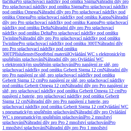
tlačítka
Pro splachovací nádržky pod omítku Sigma
Náhradní díly pro
Pro splachovací nádržky pod omítku Sigma
Pro splachovací nádržky
pod omítku Omega
Náhradní díly pro Pro splachovací nádržky pod
omítku Omega
Pro splachovací nádržky pod omítku Kappa
Náhradní
díly pro Pro splachovací nádržky pod omítku Kappa
Pro splachovací
nádržky pod omítku Delta
Náhradní díly pro Pro splachovací
nádržky pod omítku Delta
Pro splachovací nádržky pod omítku
Twinline
Náhradní díly pro Pro splachovací nádržky pod omítku
Twinline
Pro splachovací nádržky pod omítku 300T
Náhradní díly
pro Pro splachovací nádržky pod omítku
300T
Příslušenství
Spotřební materiál
Ovládání WC s elektronickým
spuštěním splachování
Náhradní díly pro Ovládání WC
s elektronickým spuštěním splachování
Pro napájení ze sítě, pro
splachovací nádržky pod omítku Geberit Sigma 12 cm
Náhradní díly
pro Pro napájení ze sítě, pro splachovací nádržky pod omítku
Geberit Sigma 12 cm
Pro napájení ze sítě, pro splachovací nádržky
pod omítku Geberit Omega 12 cm
Náhradní díly pro Pro napájení ze
sítě, pro splachovací nádržky pod omítku Geberit Omega 12 cm
Pro
napájení z baterie, pro splachovací nádržky pod omítku Geberit
Sigma 12 cm
Náhradní díly pro Pro napájení z baterie, pro
splachovací nádržky pod omítku Geberit Sigma 12 cm
Ovládání WC
s pneumatickým spuštěním splachování
Náhradní díly pro Ovládání
WC s pneumatickým spuštěním splachování
Pro 2 množství
splachování
Náhradní díly pro Pro 2 množství splachování
Pro
1 množství splachování
Náhradní díly pro Pro 1 množství