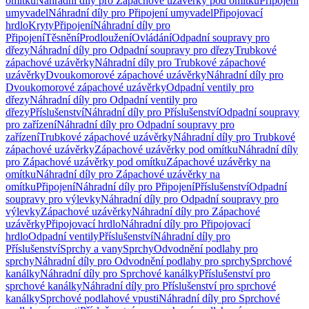
omítku
Náhradní díly pro Zápachové uzávěrky pod omítku
Připojení
umyvadel
Náhradní díly pro Připojení umyvadel
Připojovací
hrdlo
Kryty
Připojení
Náhradní díly pro
Připojení
Těsnění
Prodloužení
Ovládání
Odpadní soupravy pro
dřezy
Náhradní díly pro Odpadní soupravy pro dřezy
Trubkové
zápachové uzávěrky
Náhradní díly pro Trubkové zápachové
uzávěrky
Dvoukomorové zápachové uzávěrky
Náhradní díly pro
Dvoukomorové zápachové uzávěrky
Odpadní ventily pro
dřezy
Náhradní díly pro Odpadní ventily pro
dřezy
Příslušenství
Náhradní díly pro Příslušenství
Odpadní soupravy
pro zařízení
Náhradní díly pro Odpadní soupravy pro
zařízení
Trubkové zápachové uzávěrky
Náhradní díly pro Trubkové
zápachové uzávěrky
Zápachové uzávěrky pod omítku
Náhradní díly
pro Zápachové uzávěrky pod omítku
Zápachové uzávěrky na
omítku
Náhradní díly pro Zápachové uzávěrky na
omítku
Připojení
Náhradní díly pro Připojení
Příslušenství
Odpadní
soupravy pro výlevky
Náhradní díly pro Odpadní soupravy pro
výlevky
Zápachové uzávěrky
Náhradní díly pro Zápachové
uzávěrky
Připojovací hrdlo
Náhradní díly pro Připojovací
hrdlo
Odpadní ventily
Příslušenství
Náhradní díly pro
Příslušenství
Sprchy a vany
Sprchy
Odvodnění podlahy pro
sprchy
Náhradní díly pro Odvodnění podlahy pro sprchy
Sprchové
kanálky
Náhradní díly pro Sprchové kanálky
Příslušenství pro
sprchové kanálky
Náhradní díly pro Příslušenství pro sprchové
kanálky
Sprchové podlahové vpusti
Náhradní díly pro Sprchové