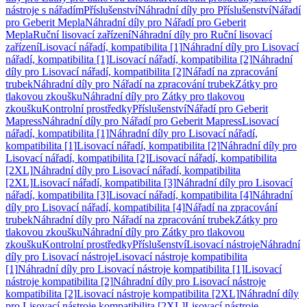
nástroje s nářadím
Příslušenství
Náhradní díly pro Příslušenství
Nářadí
pro Geberit Mepla
Náhradní díly pro Nářadí pro Geberit
Mepla
Ruční lisovací zařízení
Náhradní díly pro Ruční lisovací
zařízení
Lisovací nářadí, kompatibilita [1]
Náhradní díly pro Lisovací
nářadí, kompatibilita [1]
Lisovací nářadí, kompatibilita [2]
Náhradní
díly pro Lisovací nářadí, kompatibilita [2]
Nářadí na zpracování
trubek
Náhradní díly pro Nářadí na zpracování trubek
Zátky pro
tlakovou zkoušku
Náhradní díly pro Zátky pro tlakovou
zkoušku
Kontrolní prostředky
Příslušenství
Nářadí pro Geberit
Mapress
Náhradní díly pro Nářadí pro Geberit Mapress
Lisovací
nářadí, kompatibilita [1]
Náhradní díly pro Lisovací nářadí,
kompatibilita [1]
Lisovací nářadí, kompatibilita [2]
Náhradní díly pro
Lisovací nářadí, kompatibilita [2]
Lisovací nářadí, kompatibilita
[2XL]
Náhradní díly pro Lisovací nářadí, kompatibilita
[2XL]
Lisovací nářadí, kompatibilita [3]
Náhradní díly pro Lisovací
nářadí, kompatibilita [3]
Lisovací nářadí, kompatibilita [4]
Náhradní
díly pro Lisovací nářadí, kompatibilita [4]
Nářadí na zpracování
trubek
Náhradní díly pro Nářadí na zpracování trubek
Zátky pro
tlakovou zkoušku
Náhradní díly pro Zátky pro tlakovou
zkoušku
Kontrolní prostředky
Příslušenství
Lisovací nástroje
Náhradní
díly pro Lisovací nástroje
Lisovací nástroje kompatibilita
[1]
Náhradní díly pro Lisovací nástroje kompatibilita [1]
Lisovací
nástroje kompatibilita [2]
Náhradní díly pro Lisovací nástroje
kompatibilita [2]
Lisovací nástroje kompatibilita [2XL]
Náhradní díly
pro Lisovací nástroje kompatibilita [2XL]
Lisovací nástroje,