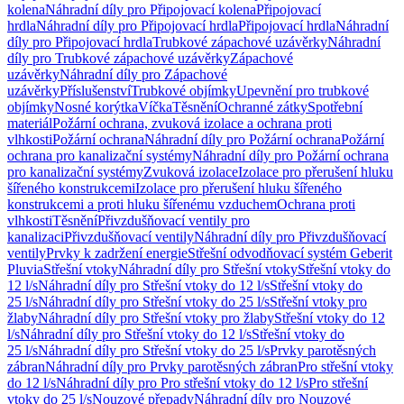
kolena
Náhradní díly pro Připojovací kolena
Připojovací
hrdla
Náhradní díly pro Připojovací hrdla
Připojovací hrdla
Náhradní
díly pro Připojovací hrdla
Trubkové zápachové uzávěrky
Náhradní
díly pro Trubkové zápachové uzávěrky
Zápachové
uzávěrky
Náhradní díly pro Zápachové
uzávěrky
Příslušenství
Trubkové objímky
Upevnění pro trubkové
objímky
Nosné korýtka
Víčka
Těsnění
Ochranné zátky
Spotřební
materiál
Požární ochrana, zvuková izolace a ochrana proti
vlhkosti
Požární ochrana
Náhradní díly pro Požární ochrana
Požární
ochrana pro kanalizační systémy
Náhradní díly pro Požární ochrana
pro kanalizační systémy
Zvuková izolace
Izolace pro přerušení hluku
šířeného konstrukcemi
Izolace pro přerušení hluku šířeného
konstrukcemi a proti hluku šířenému vzduchem
Ochrana proti
vlhkosti
Těsnění
Přivzdušňovací ventily pro
kanalizaci
Přivzdušňovací ventily
Náhradní díly pro Přivzdušňovací
ventily
Prvky k zadržení energie
Střešní odvodňovací systém Geberit
Pluvia
Střešní vtoky
Náhradní díly pro Střešní vtoky
Střešní vtoky do
12 l/s
Náhradní díly pro Střešní vtoky do 12 l/s
Střešní vtoky do
25 l/s
Náhradní díly pro Střešní vtoky do 25 l/s
Střešní vtoky pro
žlaby
Náhradní díly pro Střešní vtoky pro žlaby
Střešní vtoky do 12
l/s
Náhradní díly pro Střešní vtoky do 12 l/s
Střešní vtoky do
25 l/s
Náhradní díly pro Střešní vtoky do 25 l/s
Prvky parotěsných
zábran
Náhradní díly pro Prvky parotěsných zábran
Pro střešní vtoky
do 12 l/s
Náhradní díly pro Pro střešní vtoky do 12 l/s
Pro střešní
vtoky do 25 l/s
Nouzové přepady
Náhradní díly pro Nouzové