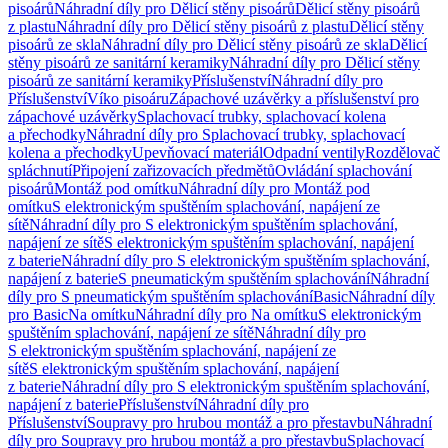
pisoárů
Náhradní díly pro Dělicí stěny pisoárů
Dělicí stěny pisoárů
z plastu
Náhradní díly pro Dělicí stěny pisoárů z plastu
Dělicí stěny
pisoárů ze skla
Náhradní díly pro Dělicí stěny pisoárů ze skla
Dělicí
stěny pisoárů ze sanitární keramiky
Náhradní díly pro Dělicí stěny
pisoárů ze sanitární keramiky
Příslušenství
Náhradní díly pro
Příslušenství
Víko pisoáru
Zápachové uzávěrky a příslušenství pro
zápachové uzávěrky
Splachovací trubky, splachovací kolena
a přechodky
Náhradní díly pro Splachovací trubky, splachovací
kolena a přechodky
Upevňovací materiál
Odpadní ventily
Rozdělovač
spláchnutí
Připojení zařizovacích předmětů
Ovládání splachování
pisoárů
Montáž pod omítku
Náhradní díly pro Montáž pod
omítku
S elektronickým spuštěním splachování, napájení ze
sítě
Náhradní díly pro S elektronickým spuštěním splachování,
napájení ze sítě
S elektronickým spuštěním splachování, napájení
z baterie
Náhradní díly pro S elektronickým spuštěním splachování,
napájení z baterie
S pneumatickým spuštěním splachování
Náhradní
díly pro S pneumatickým spuštěním splachování
Basic
Náhradní díly
pro Basic
Na omítku
Náhradní díly pro Na omítku
S elektronickým
spuštěním splachování, napájení ze sítě
Náhradní díly pro
S elektronickým spuštěním splachování, napájení ze
sítě
S elektronickým spuštěním splachování, napájení
z baterie
Náhradní díly pro S elektronickým spuštěním splachování,
napájení z baterie
Příslušenství
Náhradní díly pro
Příslušenství
Soupravy pro hrubou montáž a pro přestavbu
Náhradní
díly pro Soupravy pro hrubou montáž a pro přestavbu
Splachovací