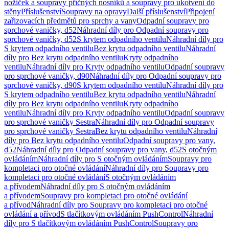
nožiček a soupravy příčných nosníků a soupravy pro ukotvení do
stěny
Příslušenství
Soupravy na opravy
Další příslušenství
Připojení
zařizovacích předmětů pro sprchy a vany
Odpadní soupravy pro
sprchové vaničky, d52
Náhradní díly pro Odpadní soupravy pro
sprchové vaničky, d52
S krytem odpadního ventilu
Náhradní díly pro
S krytem odpadního ventilu
Bez krytu odpadního ventilu
Náhradní
díly pro Bez krytu odpadního ventilu
Kryty odpadního
ventilu
Náhradní díly pro Kryty odpadního ventilu
Odpadní soupravy
pro sprchové vaničky, d90
Náhradní díly pro Odpadní soupravy pro
sprchové vaničky, d90
S krytem odpadního ventilu
Náhradní díly pro
S krytem odpadního ventilu
Bez krytu odpadního ventilu
Náhradní
díly pro Bez krytu odpadního ventilu
Kryty odpadního
ventilu
Náhradní díly pro Kryty odpadního ventilu
Odpadní soupravy
pro sprchové vaničky Sestra
Náhradní díly pro Odpadní soupravy
pro sprchové vaničky Sestra
Bez krytu odpadního ventilu
Náhradní
díly pro Bez krytu odpadního ventilu
Odpadní soupravy pro vany,
d52
Náhradní díly pro Odpadní soupravy pro vany, d52
S otočným
ovládáním
Náhradní díly pro S otočným ovládáním
Soupravy pro
kompletaci pro otočné ovládání
Náhradní díly pro Soupravy pro
kompletaci pro otočné ovládání
S otočným ovládáním
a přívodem
Náhradní díly pro S otočným ovládáním
a přívodem
Soupravy pro kompletaci pro otočné ovládání
a přívod
Náhradní díly pro Soupravy pro kompletaci pro otočné
ovládání a přívod
S tlačítkovým ovládáním PushControl
Náhradní
díly pro S tlačítkovým ovládáním PushControl
Soupravy pro