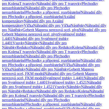
pro Kolena
T tvarovky
Náhradní díly pro T tvarovky
Přechodky
nerozebíratelné
Náhradní díly pro Přechodky
nerozebíratelné
Přechodky a připojení, rozebíratelné
Náhradní díly
pro Přechodky a připojení, rozebíratelné
Axiální
kompenzátory
Náhradní díly pro Axiální
kompenzátory
Víčka
Náhradní díly pro Víčka
Nástěnky
Náhradní díly
pro Nástěnky
Geberit Mapress nerezová ocel, plyn
Náhradní díly pro
Geberit Mapress nerezová ocel, plyn
Systémové trubky
1.4401
Náhradní díly pro Systémové trubky
1.4401
Vsuvky
Nátrubky
Náhradní díly pro
Nátrubky
Redukce
Náhradní díly pro Redukce
Kolena
Náhradní díly
pro Kolena
T tvarovky
Náhradní díly pro T tvarovky
Přechodky
nerozebíratelné
Náhradní díly pro Přechodky
nerozebíratelné
Přechodky a připojení, rozebíratelné
Náhradní díly
pro Přechodky a připojení, rozebíratelné
Víčka
Náhradní díly pro
Víčka
Nástěnky
Náhradní díly pro Nástěnky
Geberit Mapress
nerezová ocel, FKM modrá
Náhradní díly pro Geberit Mapress
nerezová ocel, FKM modrá
Systémové trubky 1.4401
Náhradní díly
pro Systémové trubky 1.4401
Systémové trubky 1.4521
Náhradní
díly pro Systémové trubky 1.4521
Vsuvky
Nátrubky
Náhradní díly
pro Nátrubky
Redukce
Náhradní díly pro Redukce
Kolena
Náhradní
díly pro Kolena
T tvarovky
Náhradní díly pro T tvarovky
Přechodky
nerozebíratelné
Náhradní díly pro Přechodky
nerozebíratelné
Přechodky a připojení, rozebíratelné
Náhradní díly
pro Přechodky a připojení, rozebíratelné
Víčka
Náhradní díly pro