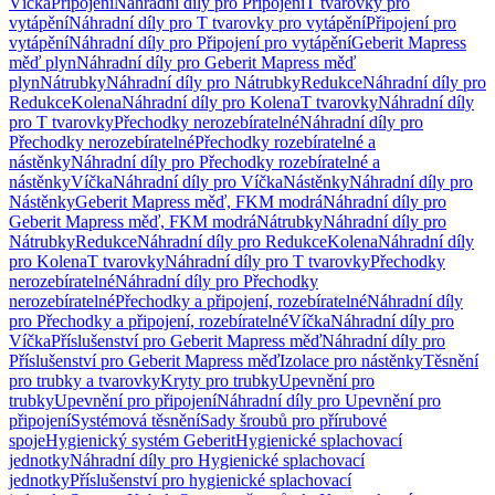
Víčka
Připojení
Náhradní díly pro Připojení
T tvarovky pro
vytápění
Náhradní díly pro T tvarovky pro vytápění
Připojení pro
vytápění
Náhradní díly pro Připojení pro vytápění
Geberit Mapress
měď plyn
Náhradní díly pro Geberit Mapress měď
plyn
Nátrubky
Náhradní díly pro Nátrubky
Redukce
Náhradní díly pro
Redukce
Kolena
Náhradní díly pro Kolena
T tvarovky
Náhradní díly
pro T tvarovky
Přechodky nerozebíratelné
Náhradní díly pro
Přechodky nerozebíratelné
Přechodky rozebíratelné a
nástěnky
Náhradní díly pro Přechodky rozebíratelné a
nástěnky
Víčka
Náhradní díly pro Víčka
Nástěnky
Náhradní díly pro
Nástěnky
Geberit Mapress měď, FKM modrá
Náhradní díly pro
Geberit Mapress měď, FKM modrá
Nátrubky
Náhradní díly pro
Nátrubky
Redukce
Náhradní díly pro Redukce
Kolena
Náhradní díly
pro Kolena
T tvarovky
Náhradní díly pro T tvarovky
Přechodky
nerozebíratelné
Náhradní díly pro Přechodky
nerozebíratelné
Přechodky a připojení, rozebíratelné
Náhradní díly
pro Přechodky a připojení, rozebíratelné
Víčka
Náhradní díly pro
Víčka
Příslušenství pro Geberit Mapress měď
Náhradní díly pro
Příslušenství pro Geberit Mapress měď
Izolace pro nástěnky
Těsnění
pro trubky a tvarovky
Kryty pro trubky
Upevnění pro
trubky
Upevnění pro připojení
Náhradní díly pro Upevnění pro
připojení
Systémová těsnění
Sady šroubů pro přírubové
spoje
Hygienický systém Geberit
Hygienické splachovací
jednotky
Náhradní díly pro Hygienické splachovací
jednotky
Příslušenství pro hygienické splachovací