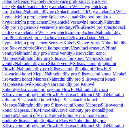
jednotky
Senzory
Kabely
Omezovače průtoku
Kryty a krycí
desky
Splachovací nádržky a ovládání WC s hygienickým
proplachem
Náhradní díly pro Splachovací nádržky a ovládání WC s
hygienickým proplachem
Splachovací nádržky pod omítku s
hygienickým proplachem
Hygienické vestavěné moduly
Náhradní
díly pro Hygienické vestavěné moduly
Příslušenství pro splachovací
nádržky a ovládání WC s hygienickým proplachem
Náhradní díly
pro Příslušenství pro splachovací nádržky a ovládání WC s
hygienickým proplachem
Senzory
Kabely
Síťové zdroje
Náhradní díly
pro Síťové zdroje
Síťové komponenty
Uzavírací armatury
Přímé
ventily
Náhradní díly pro Přímé ventily
S lisovacími konci
Mapress
Náhradní díly pro S lisovacími konci Mapress
Šikmé
ventily
Náhradní díly pro Šikmé ventily
S lisovacími přípojkami
FlowFit
Náhradní díly pro S lisovacími přípojkami FlowFit
S
lisovacími konci Mepla
Náhradní díly pro S lisovacími konci Mepla
S
lisovacími konci Mapress
Náhradní díly pro S lisovacími konci
Mapress
Kulové kohouty
Náhradní díly pro Kulové
kohouty
S lisovacími přípojkami FlowFit
Náhradní díly pro
S lisovacími přípojkami FlowFit
S lisovacími konci Mepla
Náhradní
díly pro S lisovacími konci Mepla
S lisovacími konci
Mapress
Náhradní díly pro S lisovacími konci Mapress
S lisovacími
konci Mapress, FKM modrá
Kulové kohouty pro montáž pod
omítku
Náhradní díly pro Kulové kohouty pro montáž pod
omítku
S lisovacími přípojkami FlowFit
Náhradní díly pro
S lisovacími přípojkami FlowFit
S lisovacími konci Mepla
Náhradní