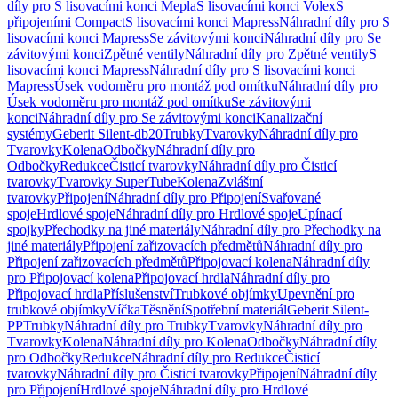
díly pro S lisovacími konci Mepla
S lisovacími konci Volex
S
připojeními Compact
S lisovacími konci Mapress
Náhradní díly pro S
lisovacími konci Mapress
Se závitovými konci
Náhradní díly pro Se
závitovými konci
Zpětné ventily
Náhradní díly pro Zpětné ventily
S
lisovacími konci Mapress
Náhradní díly pro S lisovacími konci
Mapress
Úsek vodoměru pro montáž pod omítku
Náhradní díly pro
Úsek vodoměru pro montáž pod omítku
Se závitovými
konci
Náhradní díly pro Se závitovými konci
Kanalizační
systémy
Geberit Silent-db20
Trubky
Tvarovky
Náhradní díly pro
Tvarovky
Kolena
Odbočky
Náhradní díly pro
Odbočky
Redukce
Čisticí tvarovky
Náhradní díly pro Čisticí
tvarovky
Tvarovky SuperTube
Kolena
Zvláštní
tvarovky
Připojení
Náhradní díly pro Připojení
Svařované
spoje
Hrdlové spoje
Náhradní díly pro Hrdlové spoje
Upínací
spojky
Přechodky na jiné materiály
Náhradní díly pro Přechodky na
jiné materiály
Připojení zařizovacích předmětů
Náhradní díly pro
Připojení zařizovacích předmětů
Připojovací kolena
Náhradní díly
pro Připojovací kolena
Připojovací hrdla
Náhradní díly pro
Připojovací hrdla
Příslušenství
Trubkové objímky
Upevnění pro
trubkové objímky
Víčka
Těsnění
Spotřební materiál
Geberit Silent-
PP
Trubky
Náhradní díly pro Trubky
Tvarovky
Náhradní díly pro
Tvarovky
Kolena
Náhradní díly pro Kolena
Odbočky
Náhradní díly
pro Odbočky
Redukce
Náhradní díly pro Redukce
Čisticí
tvarovky
Náhradní díly pro Čisticí tvarovky
Připojení
Náhradní díly
pro Připojení
Hrdlové spoje
Náhradní díly pro Hrdlové