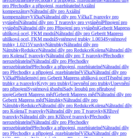
nerozebíratelné
Přechodky a připojení, rozebíratelné
Náhradní díly
pro Přechodky a připojení, rozebíratelné
Axiální
kompenzátory
Náhradní díly pro Axiální
kompenzátory
Víčka
Náhradní díly pro Víčka
T tvarovky pro
vytápění
Náhradní díly pro T tvarovky pro vytápění
Připojení pro
vytápění
Náhradní díly pro Připojení pro vytápění
Geberit Mapress
uhlíková ocel, FKM modrá
Náhradní díly pro Geberit Mapress
uhlíková ocel, FKM modrá
Systémové trubky 1.0034
Systémové
trubky 1.0215
Vsuvky
Nátrubky
Náhradní díly pro
Nátrubky
Redukce
Náhradní díly pro Redukce
Kolena
Náhradní díly
pro Kolena
T tvarovky
Náhradní díly pro T tvarovky
Přechodky
nerozebíratelné
Náhradní díly pro Přechodky
nerozebíratelné
Přechodky a připojení, rozebíratelné
Náhradní díly
pro Přechodky a připojení, rozebíratelné
Víčka
Náhradní díly pro
Víčka
Příslušenství pro Geberit Mapress uhlíková ocel
Těsnění pro
trubky a tvarovky
Kryty pro trubky
Upevnění pro trubky
Upevnění
pro připojení
Systémová těsnění
Sady šroubů pro přírubové
spoje
Geberit Mapress měď
Geberit Mapress měď
Náhradní díly pro
Geberit Mapress měď
Nátrubky
Náhradní díly pro
Nátrubky
Redukce
Náhradní díly pro Redukce
Kolena
Náhradní díly
pro Kolena
T tvarovky
Náhradní díly pro T tvarovky
Křížové
tvarovky
Náhradní díly pro Křížové tvarovky
Přechodky
nerozebíratelné
Náhradní díly pro Přechodky
nerozebíratelné
Přechodky a připojení, rozebíratelné
Náhradní díly
pro Přechodky a připojení, rozebíratelné
Víčka
Náhradní díly pro