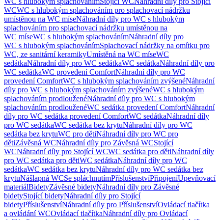
WC s hlubokým splachováním
Stojící WC
Náhradní díly pro Stojící
WC
WC s hlubokým splachováním pro splachovací nádržku
umístěnou na WC míse
Náhradní díly pro WC s hlubokým
splachováním pro splachovací nádržku umístěnou na
WC míse
WC s hlubokým splachováním
Náhradní díly pro
WC s hlubokým splachováním
Splachovací nádržky na omítku pro
WC, ze sanitární keramiky
Umístěná na WC míse
WC
sedátka
Náhradní díly pro WC sedátka
WC sedátka
Náhradní díly pro
WC sedátka
WC provedení Comfort
Náhradní díly pro WC
provedení Comfort
WC s hlubokým splachováním zvýšené
Náhradní
díly pro WC s hlubokým splachováním zvýšené
WC s hlubokým
splachováním prodloužené
Náhradní díly pro WC s hlubokým
splachováním prodloužené
WC sedátka provedení Comfort
Náhradní
díly pro WC sedátka provedení Comfort
WC sedátka
Náhradní díly
pro WC sedátka
WC sedátka bez krytu
Náhradní díly pro WC
sedátka bez krytu
WC pro děti
Náhradní díly pro WC pro
děti
Závěsná WC
Náhradní díly pro Závěsná WC
Stojící
WC
Náhradní díly pro Stojící WC
WC sedátka pro děti
Náhradní díly
pro WC sedátka pro děti
WC sedátka
Náhradní díly pro WC
sedátka
WC sedátka bez krytu
Náhradní díly pro WC sedátka bez
krytu
Nášlapná WC
Se spláchnutím
Příslušenství
Připojení
Upevňovací
materiál
Bidety
Závěsné bidety
Náhradní díly pro Závěsné
bidety
Stojící bidety
Náhradní díly pro Stojící
bidety
Příslušenství
Náhradní díly pro Příslušenství
Ovládací tlačítka
a ovládání WC
Ovládací tlačítka
Náhradní díly pro Ovládací