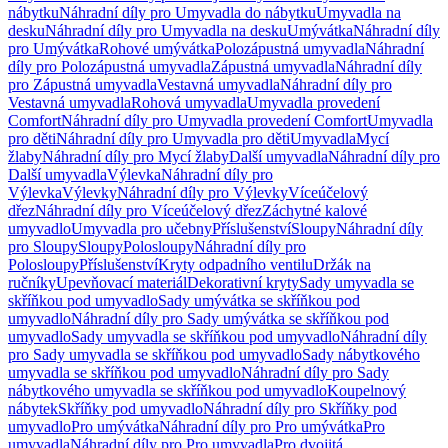
nábytku
Náhradní díly pro Umyvadla do nábytku
Umyvadla na
desku
Náhradní díly pro Umyvadla na desku
Umývátka
Náhradní díly
pro Umývátka
Rohové umývátka
Polozápustná umyvadla
Náhradní
díly pro Polozápustná umyvadla
Zápustná umyvadla
Náhradní díly
pro Zápustná umyvadla
Vestavná umyvadla
Náhradní díly pro
Vestavná umyvadla
Rohová umyvadla
Umyvadla provedení
Comfort
Náhradní díly pro Umyvadla provedení Comfort
Umyvadla
pro děti
Náhradní díly pro Umyvadla pro děti
Umyvadla
Mycí
žlaby
Náhradní díly pro Mycí žlaby
Další umyvadla
Náhradní díly pro
Další umyvadla
Výlevka
Náhradní díly pro
Výlevka
Výlevky
Náhradní díly pro Výlevky
Víceúčelový
dřez
Náhradní díly pro Víceúčelový dřez
Záchytné kalové
umyvadlo
Umyvadla pro učebny
Příslušenství
Sloupy
Náhradní díly
pro Sloupy
Sloupy
Polosloupy
Náhradní díly pro
Polosloupy
Příslušenství
Kryty odpadního ventilu
Držák na
ručníky
Upevňovací materiál
Dekorativní kryty
Sady umyvadla se
skříňkou pod umyvadlo
Sady umývátka se skříňkou pod
umyvadlo
Náhradní díly pro Sady umývátka se skříňkou pod
umyvadlo
Sady umyvadla se skříňkou pod umyvadlo
Náhradní díly
pro Sady umyvadla se skříňkou pod umyvadlo
Sady nábytkového
umyvadla se skříňkou pod umyvadlo
Náhradní díly pro Sady
nábytkového umyvadla se skříňkou pod umyvadlo
Koupelnový
nábytek
Skříňky pod umyvadlo
Náhradní díly pro Skříňky pod
umyvadlo
Pro umývátka
Náhradní díly pro Pro umývátka
Pro
umyvadla
Náhradní díly pro Pro umyvadla
Pro dvojitá