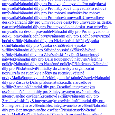
umyvadla
Náhradní díly pro Pro dvojitá umyvadla
Pro nábytková
umyvadla
Náhradní díly pro Pro nábytková umyvadla
Pro rohová
umývátka
Náhradní díly pro Pro rohová umývátka
Pro rohová
umyvadla
Náhradní díly pro Pro rohová umyvadla
Umyvadlové
desky
Náhradní díly pro Umyvadlové desky
Pro umyvadlo na desku,
tvar mísy
Náhradní díly pro Pro umyvadlo na desku, tvar mísy
Pro
umyvadlo na desku, pravoúhlé
Náhradní díly pro Pro umyvadlo na
desku, pravoúhlé
Boční prvky
Náhradní díly pro Boční prvky
Nízké
boční skříňky
Náhradní díly pro Nízké boční skříňky
Vysoká
skříň
Náhradní díly pro Vysoká skříň
Středně vysoké
skříňky
Náhradní díly pro Středně vysoké skříňky
Závěsné
skříňky
Náhradní díly pro Závěsné skříňky
Další koupelnový
nábytek
Náhradní díly pro Další koupelnový nábytek
Nástěnné
poličky
Náhradní díly pro Nástěnné poličky
Příslušenství
Náhradní
díly pro Příslušenství
Přihrádky do zásuvky a organizační
boxy
Držák na ručníky a háčky na ručníky
Světelné
prvky
Madla
Soupravy nožiček
Magnetické tabule
Zásuvky
Náhradní
díly pro Zásuvky
Další příslušenství
Zrcadla a zrcadlové
skříňky
Zrcadlo
Náhradní díly pro Zrcadlo
S integrovaným
osvětlením
Náhradní díly pro S integrovaným osvětlením
Bez
integrovaného osvětlení
Zrcadlové skříňky
Náhradní díly pro
Zrcadlové skříňky
S integrovaným osvětlením
Náhradní díly pro
S integrovaným osvětlením
Bez integrovaného osvětlení
Náhradní
díly pro Bez integrovaného osvětlení
Příslušenství
Světelné
prvky
Madla
Další příslušenství
Zásuvky
Armatury
Umyvadlové