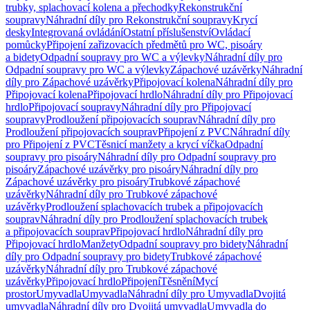
trubky, splachovací kolena a přechodky
Rekonstrukční
soupravy
Náhradní díly pro Rekonstrukční soupravy
Krycí
desky
Integrovaná ovládání
Ostatní příslušenství
Ovládací
pomůcky
Připojení zařizovacích předmětů pro WC, pisoáry
a bidety
Odpadní soupravy pro WC a výlevky
Náhradní díly pro
Odpadní soupravy pro WC a výlevky
Zápachové uzávěrky
Náhradní
díly pro Zápachové uzávěrky
Připojovací kolena
Náhradní díly pro
Připojovací kolena
Připojovací hrdlo
Náhradní díly pro Připojovací
hrdlo
Připojovací soupravy
Náhradní díly pro Připojovací
soupravy
Prodloužení připojovacích souprav
Náhradní díly pro
Prodloužení připojovacích souprav
Připojení z PVC
Náhradní díly
pro Připojení z PVC
Těsnicí manžety a krycí víčka
Odpadní
soupravy pro pisoáry
Náhradní díly pro Odpadní soupravy pro
pisoáry
Zápachové uzávěrky pro pisoáry
Náhradní díly pro
Zápachové uzávěrky pro pisoáry
Trubkové zápachové
uzávěrky
Náhradní díly pro Trubkové zápachové
uzávěrky
Prodloužení splachovacích trubek a připojovacích
souprav
Náhradní díly pro Prodloužení splachovacích trubek
a připojovacích souprav
Připojovací hrdlo
Náhradní díly pro
Připojovací hrdlo
Manžety
Odpadní soupravy pro bidety
Náhradní
díly pro Odpadní soupravy pro bidety
Trubkové zápachové
uzávěrky
Náhradní díly pro Trubkové zápachové
uzávěrky
Připojovací hrdlo
Připojení
Těsnění
Mycí
prostor
Umyvadla
Umyvadla
Náhradní díly pro Umyvadla
Dvojitá
umyvadla
Náhradní díly pro Dvojitá umyvadla
Umyvadla do