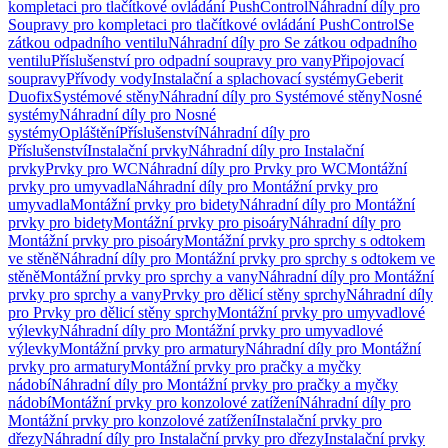
kompletaci pro tlačítkové ovládání PushControl
Náhradní díly pro
Soupravy pro kompletaci pro tlačítkové ovládání PushControl
Se
zátkou odpadního ventilu
Náhradní díly pro Se zátkou odpadního
ventilu
Příslušenství pro odpadní soupravy pro vany
Připojovací
soupravy
Přívody vody
Instalační a splachovací systémy
Geberit
Duofix
Systémové stěny
Náhradní díly pro Systémové stěny
Nosné
systémy
Náhradní díly pro Nosné
systémy
Opláštění
Příslušenství
Náhradní díly pro
Příslušenství
Instalační prvky
Náhradní díly pro Instalační
prvky
Prvky pro WC
Náhradní díly pro Prvky pro WC
Montážní
prvky pro umyvadla
Náhradní díly pro Montážní prvky pro
umyvadla
Montážní prvky pro bidety
Náhradní díly pro Montážní
prvky pro bidety
Montážní prvky pro pisoáry
Náhradní díly pro
Montážní prvky pro pisoáry
Montážní prvky pro sprchy s odtokem
ve stěně
Náhradní díly pro Montážní prvky pro sprchy s odtokem ve
stěně
Montážní prvky pro sprchy a vany
Náhradní díly pro Montážní
prvky pro sprchy a vany
Prvky pro dělicí stěny sprchy
Náhradní díly
pro Prvky pro dělicí stěny sprchy
Montážní prvky pro umyvadlové
výlevky
Náhradní díly pro Montážní prvky pro umyvadlové
výlevky
Montážní prvky pro armatury
Náhradní díly pro Montážní
prvky pro armatury
Montážní prvky pro pračky a myčky
nádobí
Náhradní díly pro Montážní prvky pro pračky a myčky
nádobí
Montážní prvky pro konzolové zatížení
Náhradní díly pro
Montážní prvky pro konzolové zatížení
Instalační prvky pro
dřezy
Náhradní díly pro Instalační prvky pro dřezy
Instalační prvky