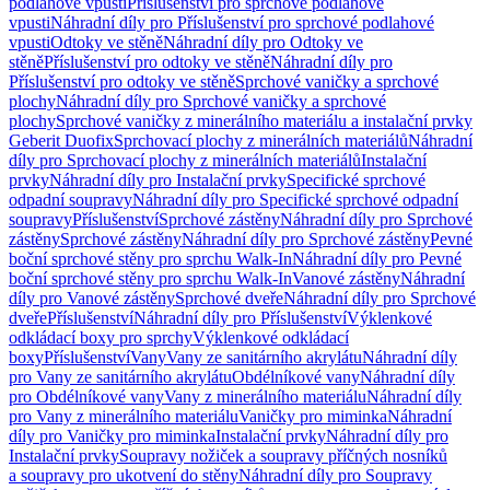
podlahové vpusti
Příslušenství pro sprchové podlahové
vpusti
Náhradní díly pro Příslušenství pro sprchové podlahové
vpusti
Odtoky ve stěně
Náhradní díly pro Odtoky ve
stěně
Příslušenství pro odtoky ve stěně
Náhradní díly pro
Příslušenství pro odtoky ve stěně
Sprchové vaničky a sprchové
plochy
Náhradní díly pro Sprchové vaničky a sprchové
plochy
Sprchové vaničky z minerálního materiálu a instalační prvky
Geberit Duofix
Sprchovací plochy z minerálních materiálů
Náhradní
díly pro Sprchovací plochy z minerálních materiálů
Instalační
prvky
Náhradní díly pro Instalační prvky
Specifické sprchové
odpadní soupravy
Náhradní díly pro Specifické sprchové odpadní
soupravy
Příslušenství
Sprchové zástěny
Náhradní díly pro Sprchové
zástěny
Sprchové zástěny
Náhradní díly pro Sprchové zástěny
Pevné
boční sprchové stěny pro sprchu Walk-In
Náhradní díly pro Pevné
boční sprchové stěny pro sprchu Walk-In
Vanové zástěny
Náhradní
díly pro Vanové zástěny
Sprchové dveře
Náhradní díly pro Sprchové
dveře
Příslušenství
Náhradní díly pro Příslušenství
Výklenkové
odkládací boxy pro sprchy
Výklenkové odkládací
boxy
Příslušenství
Vany
Vany ze sanitárního akrylátu
Náhradní díly
pro Vany ze sanitárního akrylátu
Obdélníkové vany
Náhradní díly
pro Obdélníkové vany
Vany z minerálního materiálu
Náhradní díly
pro Vany z minerálního materiálu
Vaničky pro miminka
Náhradní
díly pro Vaničky pro miminka
Instalační prvky
Náhradní díly pro
Instalační prvky
Soupravy nožiček a soupravy příčných nosníků
a soupravy pro ukotvení do stěny
Náhradní díly pro Soupravy