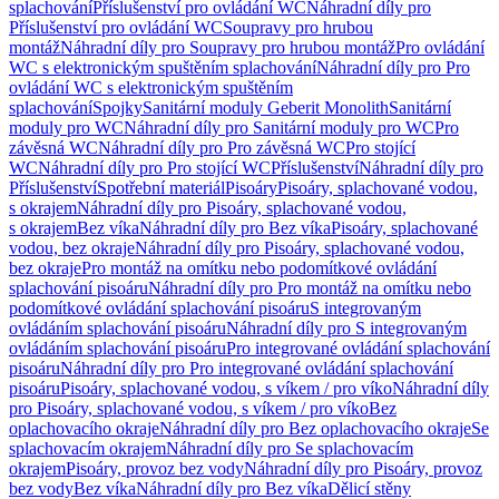
splachování
Příslušenství pro ovládání WC
Náhradní díly pro
Příslušenství pro ovládání WC
Soupravy pro hrubou
montáž
Náhradní díly pro Soupravy pro hrubou montáž
Pro ovládání
WC s elektronickým spuštěním splachování
Náhradní díly pro Pro
ovládání WC s elektronickým spuštěním
splachování
Spojky
Sanitární moduly Geberit Monolith
Sanitární
moduly pro WC
Náhradní díly pro Sanitární moduly pro WC
Pro
závěsná WC
Náhradní díly pro Pro závěsná WC
Pro stojící
WC
Náhradní díly pro Pro stojící WC
Příslušenství
Náhradní díly pro
Příslušenství
Spotřební materiál
Pisoáry
Pisoáry, splachované vodou,
s okrajem
Náhradní díly pro Pisoáry, splachované vodou,
s okrajem
Bez víka
Náhradní díly pro Bez víka
Pisoáry, splachované
vodou, bez okraje
Náhradní díly pro Pisoáry, splachované vodou,
bez okraje
Pro montáž na omítku nebo podomítkové ovládání
splachování pisoáru
Náhradní díly pro Pro montáž na omítku nebo
podomítkové ovládání splachování pisoáru
S integrovaným
ovládáním splachování pisoáru
Náhradní díly pro S integrovaným
ovládáním splachování pisoáru
Pro integrované ovládání splachování
pisoáru
Náhradní díly pro Pro integrované ovládání splachování
pisoáru
Pisoáry, splachované vodou, s víkem / pro víko
Náhradní díly
pro Pisoáry, splachované vodou, s víkem / pro víko
Bez
oplachovacího okraje
Náhradní díly pro Bez oplachovacího okraje
Se
splachovacím okrajem
Náhradní díly pro Se splachovacím
okrajem
Pisoáry, provoz bez vody
Náhradní díly pro Pisoáry, provoz
bez vody
Bez víka
Náhradní díly pro Bez víka
Dělicí stěny