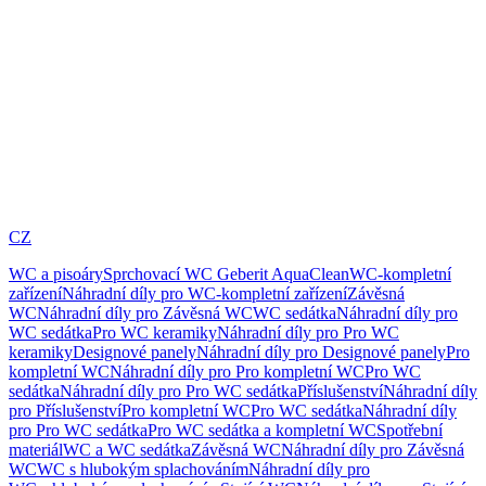
CZ
WC a pisoáry
Sprchovací WC Geberit AquaClean
WC-kompletní
zařízení
Náhradní díly pro WC-kompletní zařízení
Závěsná
WC
Náhradní díly pro Závěsná WC
WC sedátka
Náhradní díly pro
WC sedátka
Pro WC keramiky
Náhradní díly pro Pro WC
keramiky
Designové panely
Náhradní díly pro Designové panely
Pro
kompletní WC
Náhradní díly pro Pro kompletní WC
Pro WC
sedátka
Náhradní díly pro Pro WC sedátka
Příslušenství
Náhradní díly
pro Příslušenství
Pro kompletní WC
Pro WC sedátka
Náhradní díly
pro Pro WC sedátka
Pro WC sedátka a kompletní WC
Spotřební
materiál
WC a WC sedátka
Závěsná WC
Náhradní díly pro Závěsná
WC
WC s hlubokým splachováním
Náhradní díly pro