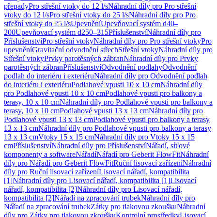
přepady
Pro střešní vtoky do 12 l/s
Náhradní díly pro Pro střešní
vtoky do 12 l/s
Pro střešní vtoky do 25 l/s
Náhradní díly pro Pro
střešní vtoky do 25 l/s
Upevnění
Upevňovací systém d40–
200
Upevňovací systém d250–315
Příslušenství
Náhradní díly pro
Příslušenství
Pro střešní vtoky
Náhradní díly pro Pro střešní vtoky
Pro
upevnění
Gravitační odvodnění střech
Střešní vtoky
Náhradní díly pro
Střešní vtoky
Prvky parotěsných zábran
Náhradní díly pro Prvky
parotěsných zábran
Příslušenství
Odvodnění podlahy
Odvodnění
podlah do interiéru i exteriéru
Náhradní díly pro Odvodnění podlah
do interiéru i exteriéru
Podlahové vpusti 10 x 10 cm
Náhradní díly
pro Podlahové vpusti 10 x 10 cm
Podlahové vpusti pro balkony a
terasy, 10 x 10 cm
Náhradní díly pro Podlahové vpusti pro balkony a
terasy, 10 x 10 cm
Podlahové vpusti 13 x 13 cm
Náhradní díly pro
Podlahové vpusti 13 x 13 cm
Podlahové vpusti pro balkony a terasy
13 x 13 cm
Náhradní díly pro Podlahové vpusti pro balkony a terasy
13 x 13 cm
Vtoky 15 x 15 cm
Náhradní díly pro Vtoky 15 x 15
cm
Příslušenství
Náhradní díly pro Příslušenství
Nářadí, síťové
komponenty a software
Nářadí
Nářadí pro Geberit FlowFit
Náhradní
díly pro Nářadí pro Geberit FlowFit
Ruční lisovací zařízení
Náhradní
díly pro Ruční lisovací zařízení
Lisovací nářadí, kompatibilita
[1]
Náhradní díly pro Lisovací nářadí, kompatibilita [1]
Lisovací
nářadí, kompatibilita [2]
Náhradní díly pro Lisovací nářadí,
kompatibilita [2]
Nářadí na zpracování trubek
Náhradní díly pro
Nářadí na zpracování trubek
Zátky pro tlakovou zkoušku
Náhradní
díly pro Zátky pro tlakovou zkoušku
Kontrolní prostředky
Lisovací