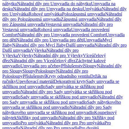
nábytku
Náhradní díly pro Umyvadla do nábytku
Umyvadla na
desku
Náhradní díly pro Umyvadla na desku
Umývátka
Náhradní díly
pro Umývátka
Rohové umývátka
Polozápustná umyvadla
Náhradní
díly pro Polozápustná umyvadla
Zápustná umyvadla
Náhradní díly
pro Zápustná umyvadla
Vestavná umyvadla
Náhradní díly pro
Vestavná umyvadla
Rohová umyvadla
Umyvadla provedení
Comfort
Náhradní díly pro Umyvadla provedení Comfort
Umyvadla
pro děti
Náhradní díly pro Umyvadla pro děti
Umyvadla
Mycí
žlaby
Náhradní díly pro Mycí žlaby
Další umyvadla
Náhradní díly pro
Další umyvadla
Výlevka
Náhradní díly pro
Výlevka
Výlevky
Náhradní díly pro Výlevky
Víceúčelový
dřez
Náhradní díly pro Víceúčelový dřez
Záchytné kalové
umyvadlo
Umyvadla pro učebny
Příslušenství
Sloupy
Náhradní díly
pro Sloupy
Sloupy
Polosloupy
Náhradní díly pro
Polosloupy
Příslušenství
Kryty odpadního ventilu
Držák na
ručníky
Upevňovací materiál
Dekorativní kryty
Sady umyvadla se
skříňkou pod umyvadlo
Sady umývátka se skříňkou pod
umyvadlo
Náhradní díly pro Sady umývátka se skříňkou pod
umyvadlo
Sady umyvadla se skříňkou pod umyvadlo
Náhradní díly
pro Sady umyvadla se skříňkou pod umyvadlo
Sady nábytkového
umyvadla se skříňkou pod umyvadlo
Náhradní díly pro Sady
nábytkového umyvadla se skříňkou pod umyvadlo
Koupelnový
nábytek
Skříňky pod umyvadlo
Náhradní díly pro Skříňky pod
umyvadlo
Pro umývátka
Náhradní díly pro Pro umývátka
Pro
umyvadla
Náhradní díly pro Pro umyvadla
Pro dvojitá