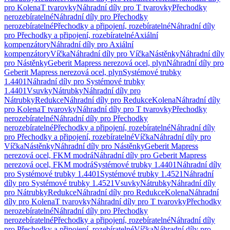
pro Kolena
T tvarovky
Náhradní díly pro T tvarovky
Přechodky
nerozebíratelné
Náhradní díly pro Přechodky
nerozebíratelné
Přechodky a připojení, rozebíratelné
Náhradní díly
pro Přechodky a připojení, rozebíratelné
Axiální
kompenzátory
Náhradní díly pro Axiální
kompenzátory
Víčka
Náhradní díly pro Víčka
Nástěnky
Náhradní díly
pro Nástěnky
Geberit Mapress nerezová ocel, plyn
Náhradní díly pro
Geberit Mapress nerezová ocel, plyn
Systémové trubky
1.4401
Náhradní díly pro Systémové trubky
1.4401
Vsuvky
Nátrubky
Náhradní díly pro
Nátrubky
Redukce
Náhradní díly pro Redukce
Kolena
Náhradní díly
pro Kolena
T tvarovky
Náhradní díly pro T tvarovky
Přechodky
nerozebíratelné
Náhradní díly pro Přechodky
nerozebíratelné
Přechodky a připojení, rozebíratelné
Náhradní díly
pro Přechodky a připojení, rozebíratelné
Víčka
Náhradní díly pro
Víčka
Nástěnky
Náhradní díly pro Nástěnky
Geberit Mapress
nerezová ocel, FKM modrá
Náhradní díly pro Geberit Mapress
nerezová ocel, FKM modrá
Systémové trubky 1.4401
Náhradní díly
pro Systémové trubky 1.4401
Systémové trubky 1.4521
Náhradní
díly pro Systémové trubky 1.4521
Vsuvky
Nátrubky
Náhradní díly
pro Nátrubky
Redukce
Náhradní díly pro Redukce
Kolena
Náhradní
díly pro Kolena
T tvarovky
Náhradní díly pro T tvarovky
Přechodky
nerozebíratelné
Náhradní díly pro Přechodky
nerozebíratelné
Přechodky a připojení, rozebíratelné
Náhradní díly
pro Přechodky a připojení, rozebíratelné
Víčka
Náhradní díly pro