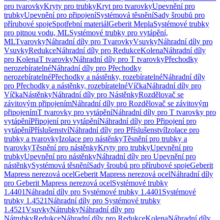
pro tvarovky
Kryty pro trubky
Kryt pro tvarovky
Upevnění pro
trubky
Upevnění pro připojení
Systémová těsnění
Sady šroubů pro
přírubové spoje
Spotřební materiál
Geberit Mepla
Systémové trubky
pro pitnou vodu, ML
Systémové trubky pro vytápění,
ML
Tvarovky
Náhradní díly pro Tvarovky
Vsuvky
Náhradní díly pro
Vsuvky
Redukce
Náhradní díly pro Redukce
Kolena
Náhradní díly
pro Kolena
T tvarovky
Náhradní díly pro T tvarovky
Přechodky
nerozebíratelné
Náhradní díly pro Přechodky
nerozebíratelné
Přechodky a nástěnky, rozebíratelné
Náhradní díly
pro Přechodky a nástěnky, rozebíratelné
Víčka
Náhradní díly pro
Víčka
Nástěnky
Náhradní díly pro Nástěnky
Rozdělovač se
závitovým připojením
Náhradní díly pro Rozdělovač se závitovým
připojením
T tvarovky pro vytápění
Náhradní díly pro T tvarovky pro
vytápění
Připojení pro vytápění
Náhradní díly pro Připojení pro
vytápění
Příslušenství
Náhradní díly pro Příslušenství
Izolace pro
trubky a tvarovky
Izolace pro nástěnky
Těsnění pro trubky a
tvarovky
Těsnění pro nástěnky
Kryty pro trubky
Upevnění pro
trubky
Upevnění pro nástěnky
Náhradní díly pro Upevnění pro
nástěnky
Systémová těsnění
Sady šroubů pro přírubové spoje
Geberit
Mapress nerezová ocel
Geberit Mapress nerezová ocel
Náhradní díly
pro Geberit Mapress nerezová ocel
Systémové trubky
1.4401
Náhradní díly pro Systémové trubky 1.4401
Systémové
trubky 1.4521
Náhradní díly pro Systémové trubky
1.4521
Vsuvky
Nátrubky
Náhradní díly pro
Nátrubky
Redukce
Náhradní díly pro Redukce
Kolena
Náhradní díly