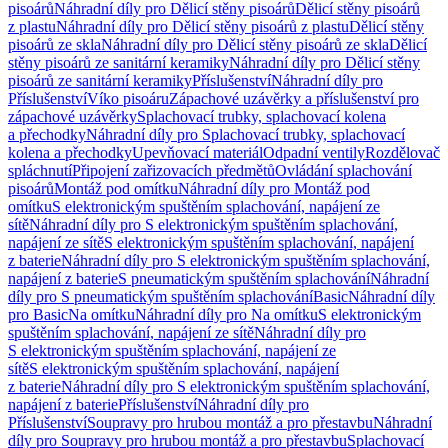
pisoárů
Náhradní díly pro Dělicí stěny pisoárů
Dělicí stěny pisoárů
z plastu
Náhradní díly pro Dělicí stěny pisoárů z plastu
Dělicí stěny
pisoárů ze skla
Náhradní díly pro Dělicí stěny pisoárů ze skla
Dělicí
stěny pisoárů ze sanitární keramiky
Náhradní díly pro Dělicí stěny
pisoárů ze sanitární keramiky
Příslušenství
Náhradní díly pro
Příslušenství
Víko pisoáru
Zápachové uzávěrky a příslušenství pro
zápachové uzávěrky
Splachovací trubky, splachovací kolena
a přechodky
Náhradní díly pro Splachovací trubky, splachovací
kolena a přechodky
Upevňovací materiál
Odpadní ventily
Rozdělovač
spláchnutí
Připojení zařizovacích předmětů
Ovládání splachování
pisoárů
Montáž pod omítku
Náhradní díly pro Montáž pod
omítku
S elektronickým spuštěním splachování, napájení ze
sítě
Náhradní díly pro S elektronickým spuštěním splachování,
napájení ze sítě
S elektronickým spuštěním splachování, napájení
z baterie
Náhradní díly pro S elektronickým spuštěním splachování,
napájení z baterie
S pneumatickým spuštěním splachování
Náhradní
díly pro S pneumatickým spuštěním splachování
Basic
Náhradní díly
pro Basic
Na omítku
Náhradní díly pro Na omítku
S elektronickým
spuštěním splachování, napájení ze sítě
Náhradní díly pro
S elektronickým spuštěním splachování, napájení ze
sítě
S elektronickým spuštěním splachování, napájení
z baterie
Náhradní díly pro S elektronickým spuštěním splachování,
napájení z baterie
Příslušenství
Náhradní díly pro
Příslušenství
Soupravy pro hrubou montáž a pro přestavbu
Náhradní
díly pro Soupravy pro hrubou montáž a pro přestavbu
Splachovací