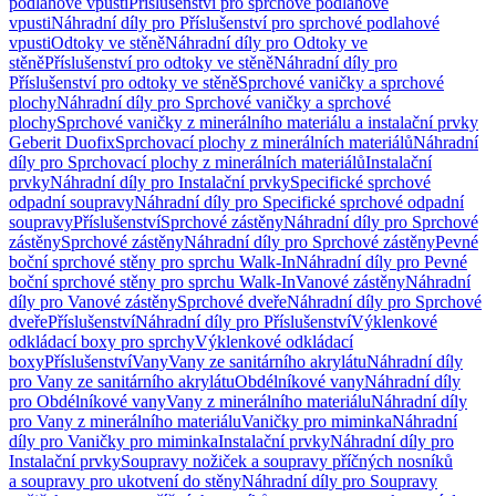
podlahové vpusti
Příslušenství pro sprchové podlahové
vpusti
Náhradní díly pro Příslušenství pro sprchové podlahové
vpusti
Odtoky ve stěně
Náhradní díly pro Odtoky ve
stěně
Příslušenství pro odtoky ve stěně
Náhradní díly pro
Příslušenství pro odtoky ve stěně
Sprchové vaničky a sprchové
plochy
Náhradní díly pro Sprchové vaničky a sprchové
plochy
Sprchové vaničky z minerálního materiálu a instalační prvky
Geberit Duofix
Sprchovací plochy z minerálních materiálů
Náhradní
díly pro Sprchovací plochy z minerálních materiálů
Instalační
prvky
Náhradní díly pro Instalační prvky
Specifické sprchové
odpadní soupravy
Náhradní díly pro Specifické sprchové odpadní
soupravy
Příslušenství
Sprchové zástěny
Náhradní díly pro Sprchové
zástěny
Sprchové zástěny
Náhradní díly pro Sprchové zástěny
Pevné
boční sprchové stěny pro sprchu Walk-In
Náhradní díly pro Pevné
boční sprchové stěny pro sprchu Walk-In
Vanové zástěny
Náhradní
díly pro Vanové zástěny
Sprchové dveře
Náhradní díly pro Sprchové
dveře
Příslušenství
Náhradní díly pro Příslušenství
Výklenkové
odkládací boxy pro sprchy
Výklenkové odkládací
boxy
Příslušenství
Vany
Vany ze sanitárního akrylátu
Náhradní díly
pro Vany ze sanitárního akrylátu
Obdélníkové vany
Náhradní díly
pro Obdélníkové vany
Vany z minerálního materiálu
Náhradní díly
pro Vany z minerálního materiálu
Vaničky pro miminka
Náhradní
díly pro Vaničky pro miminka
Instalační prvky
Náhradní díly pro
Instalační prvky
Soupravy nožiček a soupravy příčných nosníků
a soupravy pro ukotvení do stěny
Náhradní díly pro Soupravy