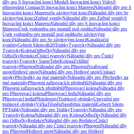
díly pro S lisovacími konci Mepla
S lisovacími konci Volex
S
připojeními Compact
S lisovacími konci Mapress
Náhradní díly pro S
lisovacími konci Mapress
Se závitovými konci
Náhradní díly pro Se
závitovými konci
Zpětné ventily
Náhradní díly pro Zpětné ventily
S
lisovacími konci Mapress
Náhradní díly pro S lisovacími konci
Mapress
Úsek vodoměru pro montáž pod omítku
Náhradní díly pro
Úsek vodoměru pro montáž pod omítku
Se závitovými
konci
Náhradní díly pro Se závitovými konci
Kanalizační
systémy
Geberit Silent-db20
Trubky
Tvarovky
Náhradní díly pro
Tvarovky
Kolena
Odbočky
Náhradní díly pro
Odbočky
Redukce
Čisticí tvarovky
Náhradní díly pro Čisticí
tvarovky
Tvarovky SuperTube
Kolena
Zvláštní
tvarovky
Připojení
Náhradní díly pro Připojení
Svařované
spoje
Hrdlové spoje
Náhradní díly pro Hrdlové spoje
Upínací
spojky
Přechodky na jiné materiály
Náhradní díly pro Přechodky na
jiné materiály
Připojení zařizovacích předmětů
Náhradní díly pro
Připojení zařizovacích předmětů
Připojovací kolena
Náhradní díly
pro Připojovací kolena
Připojovací hrdla
Náhradní díly pro
Připojovací hrdla
Příslušenství
Trubkové objímky
Upevnění pro
trubkové objímky
Víčka
Těsnění
Spotřební materiál
Geberit Silent-
PP
Trubky
Náhradní díly pro Trubky
Tvarovky
Náhradní díly pro
Tvarovky
Kolena
Náhradní díly pro Kolena
Odbočky
Náhradní díly
pro Odbočky
Redukce
Náhradní díly pro Redukce
Čisticí
tvarovky
Náhradní díly pro Čisticí tvarovky
Připojení
Náhradní díly
pro Připojení
Hrdlové spoje
Náhradní díly pro Hrdlové