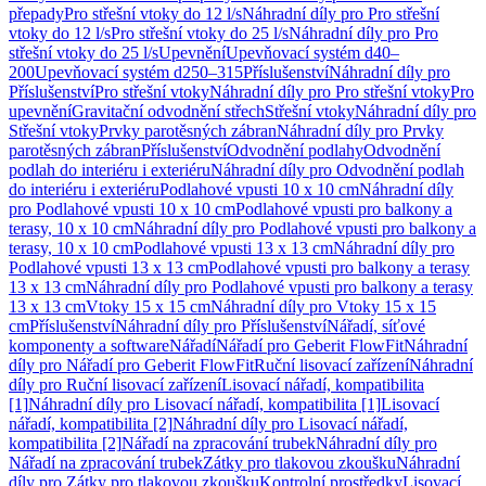
přepady
Pro střešní vtoky do 12 l/s
Náhradní díly pro Pro střešní
vtoky do 12 l/s
Pro střešní vtoky do 25 l/s
Náhradní díly pro Pro
střešní vtoky do 25 l/s
Upevnění
Upevňovací systém d40–
200
Upevňovací systém d250–315
Příslušenství
Náhradní díly pro
Příslušenství
Pro střešní vtoky
Náhradní díly pro Pro střešní vtoky
Pro
upevnění
Gravitační odvodnění střech
Střešní vtoky
Náhradní díly pro
Střešní vtoky
Prvky parotěsných zábran
Náhradní díly pro Prvky
parotěsných zábran
Příslušenství
Odvodnění podlahy
Odvodnění
podlah do interiéru i exteriéru
Náhradní díly pro Odvodnění podlah
do interiéru i exteriéru
Podlahové vpusti 10 x 10 cm
Náhradní díly
pro Podlahové vpusti 10 x 10 cm
Podlahové vpusti pro balkony a
terasy, 10 x 10 cm
Náhradní díly pro Podlahové vpusti pro balkony a
terasy, 10 x 10 cm
Podlahové vpusti 13 x 13 cm
Náhradní díly pro
Podlahové vpusti 13 x 13 cm
Podlahové vpusti pro balkony a terasy
13 x 13 cm
Náhradní díly pro Podlahové vpusti pro balkony a terasy
13 x 13 cm
Vtoky 15 x 15 cm
Náhradní díly pro Vtoky 15 x 15
cm
Příslušenství
Náhradní díly pro Příslušenství
Nářadí, síťové
komponenty a software
Nářadí
Nářadí pro Geberit FlowFit
Náhradní
díly pro Nářadí pro Geberit FlowFit
Ruční lisovací zařízení
Náhradní
díly pro Ruční lisovací zařízení
Lisovací nářadí, kompatibilita
[1]
Náhradní díly pro Lisovací nářadí, kompatibilita [1]
Lisovací
nářadí, kompatibilita [2]
Náhradní díly pro Lisovací nářadí,
kompatibilita [2]
Nářadí na zpracování trubek
Náhradní díly pro
Nářadí na zpracování trubek
Zátky pro tlakovou zkoušku
Náhradní
díly pro Zátky pro tlakovou zkoušku
Kontrolní prostředky
Lisovací