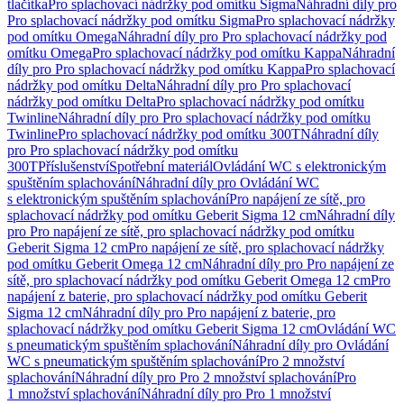
tlačítka
Pro splachovací nádržky pod omítku Sigma
Náhradní díly pro
Pro splachovací nádržky pod omítku Sigma
Pro splachovací nádržky
pod omítku Omega
Náhradní díly pro Pro splachovací nádržky pod
omítku Omega
Pro splachovací nádržky pod omítku Kappa
Náhradní
díly pro Pro splachovací nádržky pod omítku Kappa
Pro splachovací
nádržky pod omítku Delta
Náhradní díly pro Pro splachovací
nádržky pod omítku Delta
Pro splachovací nádržky pod omítku
Twinline
Náhradní díly pro Pro splachovací nádržky pod omítku
Twinline
Pro splachovací nádržky pod omítku 300T
Náhradní díly
pro Pro splachovací nádržky pod omítku
300T
Příslušenství
Spotřební materiál
Ovládání WC s elektronickým
spuštěním splachování
Náhradní díly pro Ovládání WC
s elektronickým spuštěním splachování
Pro napájení ze sítě, pro
splachovací nádržky pod omítku Geberit Sigma 12 cm
Náhradní díly
pro Pro napájení ze sítě, pro splachovací nádržky pod omítku
Geberit Sigma 12 cm
Pro napájení ze sítě, pro splachovací nádržky
pod omítku Geberit Omega 12 cm
Náhradní díly pro Pro napájení ze
sítě, pro splachovací nádržky pod omítku Geberit Omega 12 cm
Pro
napájení z baterie, pro splachovací nádržky pod omítku Geberit
Sigma 12 cm
Náhradní díly pro Pro napájení z baterie, pro
splachovací nádržky pod omítku Geberit Sigma 12 cm
Ovládání WC
s pneumatickým spuštěním splachování
Náhradní díly pro Ovládání
WC s pneumatickým spuštěním splachování
Pro 2 množství
splachování
Náhradní díly pro Pro 2 množství splachování
Pro
1 množství splachování
Náhradní díly pro Pro 1 množství