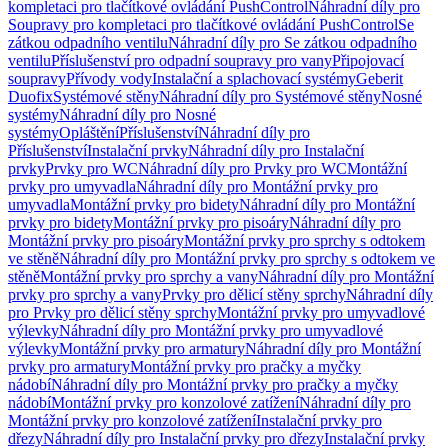
kompletaci pro tlačítkové ovládání PushControl
Náhradní díly pro
Soupravy pro kompletaci pro tlačítkové ovládání PushControl
Se
zátkou odpadního ventilu
Náhradní díly pro Se zátkou odpadního
ventilu
Příslušenství pro odpadní soupravy pro vany
Připojovací
soupravy
Přívody vody
Instalační a splachovací systémy
Geberit
Duofix
Systémové stěny
Náhradní díly pro Systémové stěny
Nosné
systémy
Náhradní díly pro Nosné
systémy
Opláštění
Příslušenství
Náhradní díly pro
Příslušenství
Instalační prvky
Náhradní díly pro Instalační
prvky
Prvky pro WC
Náhradní díly pro Prvky pro WC
Montážní
prvky pro umyvadla
Náhradní díly pro Montážní prvky pro
umyvadla
Montážní prvky pro bidety
Náhradní díly pro Montážní
prvky pro bidety
Montážní prvky pro pisoáry
Náhradní díly pro
Montážní prvky pro pisoáry
Montážní prvky pro sprchy s odtokem
ve stěně
Náhradní díly pro Montážní prvky pro sprchy s odtokem ve
stěně
Montážní prvky pro sprchy a vany
Náhradní díly pro Montážní
prvky pro sprchy a vany
Prvky pro dělicí stěny sprchy
Náhradní díly
pro Prvky pro dělicí stěny sprchy
Montážní prvky pro umyvadlové
výlevky
Náhradní díly pro Montážní prvky pro umyvadlové
výlevky
Montážní prvky pro armatury
Náhradní díly pro Montážní
prvky pro armatury
Montážní prvky pro pračky a myčky
nádobí
Náhradní díly pro Montážní prvky pro pračky a myčky
nádobí
Montážní prvky pro konzolové zatížení
Náhradní díly pro
Montážní prvky pro konzolové zatížení
Instalační prvky pro
dřezy
Náhradní díly pro Instalační prvky pro dřezy
Instalační prvky