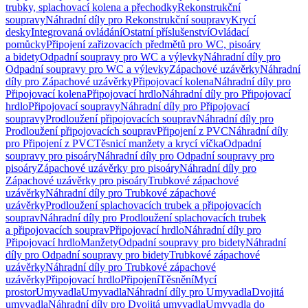
trubky, splachovací kolena a přechodky
Rekonstrukční
soupravy
Náhradní díly pro Rekonstrukční soupravy
Krycí
desky
Integrovaná ovládání
Ostatní příslušenství
Ovládací
pomůcky
Připojení zařizovacích předmětů pro WC, pisoáry
a bidety
Odpadní soupravy pro WC a výlevky
Náhradní díly pro
Odpadní soupravy pro WC a výlevky
Zápachové uzávěrky
Náhradní
díly pro Zápachové uzávěrky
Připojovací kolena
Náhradní díly pro
Připojovací kolena
Připojovací hrdlo
Náhradní díly pro Připojovací
hrdlo
Připojovací soupravy
Náhradní díly pro Připojovací
soupravy
Prodloužení připojovacích souprav
Náhradní díly pro
Prodloužení připojovacích souprav
Připojení z PVC
Náhradní díly
pro Připojení z PVC
Těsnicí manžety a krycí víčka
Odpadní
soupravy pro pisoáry
Náhradní díly pro Odpadní soupravy pro
pisoáry
Zápachové uzávěrky pro pisoáry
Náhradní díly pro
Zápachové uzávěrky pro pisoáry
Trubkové zápachové
uzávěrky
Náhradní díly pro Trubkové zápachové
uzávěrky
Prodloužení splachovacích trubek a připojovacích
souprav
Náhradní díly pro Prodloužení splachovacích trubek
a připojovacích souprav
Připojovací hrdlo
Náhradní díly pro
Připojovací hrdlo
Manžety
Odpadní soupravy pro bidety
Náhradní
díly pro Odpadní soupravy pro bidety
Trubkové zápachové
uzávěrky
Náhradní díly pro Trubkové zápachové
uzávěrky
Připojovací hrdlo
Připojení
Těsnění
Mycí
prostor
Umyvadla
Umyvadla
Náhradní díly pro Umyvadla
Dvojitá
umyvadla
Náhradní díly pro Dvojitá umyvadla
Umyvadla do