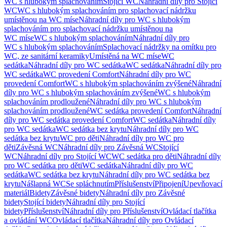
WC s hlubokým splachováním
Stojící WC
Náhradní díly pro Stojící
WC
WC s hlubokým splachováním pro splachovací nádržku
umístěnou na WC míse
Náhradní díly pro WC s hlubokým
splachováním pro splachovací nádržku umístěnou na
WC míse
WC s hlubokým splachováním
Náhradní díly pro
WC s hlubokým splachováním
Splachovací nádržky na omítku pro
WC, ze sanitární keramiky
Umístěná na WC míse
WC
sedátka
Náhradní díly pro WC sedátka
WC sedátka
Náhradní díly pro
WC sedátka
WC provedení Comfort
Náhradní díly pro WC
provedení Comfort
WC s hlubokým splachováním zvýšené
Náhradní
díly pro WC s hlubokým splachováním zvýšené
WC s hlubokým
splachováním prodloužené
Náhradní díly pro WC s hlubokým
splachováním prodloužené
WC sedátka provedení Comfort
Náhradní
díly pro WC sedátka provedení Comfort
WC sedátka
Náhradní díly
pro WC sedátka
WC sedátka bez krytu
Náhradní díly pro WC
sedátka bez krytu
WC pro děti
Náhradní díly pro WC pro
děti
Závěsná WC
Náhradní díly pro Závěsná WC
Stojící
WC
Náhradní díly pro Stojící WC
WC sedátka pro děti
Náhradní díly
pro WC sedátka pro děti
WC sedátka
Náhradní díly pro WC
sedátka
WC sedátka bez krytu
Náhradní díly pro WC sedátka bez
krytu
Nášlapná WC
Se spláchnutím
Příslušenství
Připojení
Upevňovací
materiál
Bidety
Závěsné bidety
Náhradní díly pro Závěsné
bidety
Stojící bidety
Náhradní díly pro Stojící
bidety
Příslušenství
Náhradní díly pro Příslušenství
Ovládací tlačítka
a ovládání WC
Ovládací tlačítka
Náhradní díly pro Ovládací