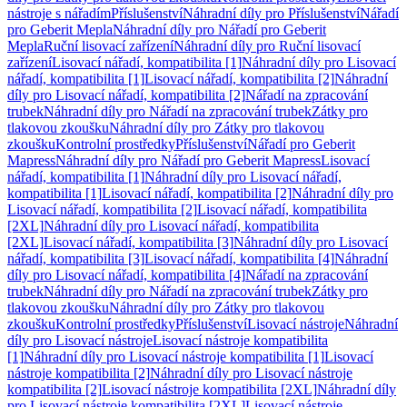
nástroje s nářadím
Příslušenství
Náhradní díly pro Příslušenství
Nářadí
pro Geberit Mepla
Náhradní díly pro Nářadí pro Geberit
Mepla
Ruční lisovací zařízení
Náhradní díly pro Ruční lisovací
zařízení
Lisovací nářadí, kompatibilita [1]
Náhradní díly pro Lisovací
nářadí, kompatibilita [1]
Lisovací nářadí, kompatibilita [2]
Náhradní
díly pro Lisovací nářadí, kompatibilita [2]
Nářadí na zpracování
trubek
Náhradní díly pro Nářadí na zpracování trubek
Zátky pro
tlakovou zkoušku
Náhradní díly pro Zátky pro tlakovou
zkoušku
Kontrolní prostředky
Příslušenství
Nářadí pro Geberit
Mapress
Náhradní díly pro Nářadí pro Geberit Mapress
Lisovací
nářadí, kompatibilita [1]
Náhradní díly pro Lisovací nářadí,
kompatibilita [1]
Lisovací nářadí, kompatibilita [2]
Náhradní díly pro
Lisovací nářadí, kompatibilita [2]
Lisovací nářadí, kompatibilita
[2XL]
Náhradní díly pro Lisovací nářadí, kompatibilita
[2XL]
Lisovací nářadí, kompatibilita [3]
Náhradní díly pro Lisovací
nářadí, kompatibilita [3]
Lisovací nářadí, kompatibilita [4]
Náhradní
díly pro Lisovací nářadí, kompatibilita [4]
Nářadí na zpracování
trubek
Náhradní díly pro Nářadí na zpracování trubek
Zátky pro
tlakovou zkoušku
Náhradní díly pro Zátky pro tlakovou
zkoušku
Kontrolní prostředky
Příslušenství
Lisovací nástroje
Náhradní
díly pro Lisovací nástroje
Lisovací nástroje kompatibilita
[1]
Náhradní díly pro Lisovací nástroje kompatibilita [1]
Lisovací
nástroje kompatibilita [2]
Náhradní díly pro Lisovací nástroje
kompatibilita [2]
Lisovací nástroje kompatibilita [2XL]
Náhradní díly
pro Lisovací nástroje kompatibilita [2XL]
Lisovací nástroje,