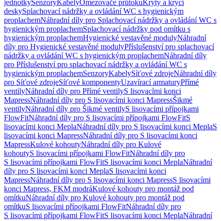
jednotky
Senzory
Kabely
Omezovače průtoku
Kryty a krycí
desky
Splachovací nádržky a ovládání WC s hygienickým
proplachem
Náhradní díly pro Splachovací nádržky a ovládání WC s
hygienickým proplachem
Splachovací nádržky pod omítku s
hygienickým proplachem
Hygienické vestavěné moduly
Náhradní
díly pro Hygienické vestavěné moduly
Příslušenství pro splachovací
nádržky a ovládání WC s hygienickým proplachem
Náhradní díly
pro Příslušenství pro splachovací nádržky a ovládání WC s
hygienickým proplachem
Senzory
Kabely
Síťové zdroje
Náhradní díly
pro Síťové zdroje
Síťové komponenty
Uzavírací armatury
Přímé
ventily
Náhradní díly pro Přímé ventily
S lisovacími konci
Mapress
Náhradní díly pro S lisovacími konci Mapress
Šikmé
ventily
Náhradní díly pro Šikmé ventily
S lisovacími přípojkami
FlowFit
Náhradní díly pro S lisovacími přípojkami FlowFit
S
lisovacími konci Mepla
Náhradní díly pro S lisovacími konci Mepla
S
lisovacími konci Mapress
Náhradní díly pro S lisovacími konci
Mapress
Kulové kohouty
Náhradní díly pro Kulové
kohouty
S lisovacími přípojkami FlowFit
Náhradní díly pro
S lisovacími přípojkami FlowFit
S lisovacími konci Mepla
Náhradní
díly pro S lisovacími konci Mepla
S lisovacími konci
Mapress
Náhradní díly pro S lisovacími konci Mapress
S lisovacími
konci Mapress, FKM modrá
Kulové kohouty pro montáž pod
omítku
Náhradní díly pro Kulové kohouty pro montáž pod
omítku
S lisovacími přípojkami FlowFit
Náhradní díly pro
S lisovacími přípojkami FlowFit
S lisovacími konci Mepla
Náhradní