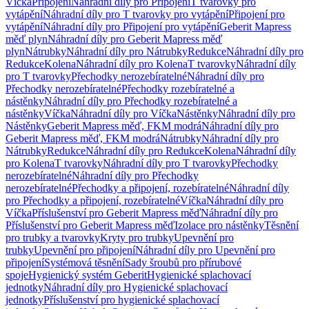
Víčka
Připojení
Náhradní díly pro Připojení
T tvarovky pro
vytápění
Náhradní díly pro T tvarovky pro vytápění
Připojení pro
vytápění
Náhradní díly pro Připojení pro vytápění
Geberit Mapress
měď plyn
Náhradní díly pro Geberit Mapress měď
plyn
Nátrubky
Náhradní díly pro Nátrubky
Redukce
Náhradní díly pro
Redukce
Kolena
Náhradní díly pro Kolena
T tvarovky
Náhradní díly
pro T tvarovky
Přechodky nerozebíratelné
Náhradní díly pro
Přechodky nerozebíratelné
Přechodky rozebíratelné a
nástěnky
Náhradní díly pro Přechodky rozebíratelné a
nástěnky
Víčka
Náhradní díly pro Víčka
Nástěnky
Náhradní díly pro
Nástěnky
Geberit Mapress měď, FKM modrá
Náhradní díly pro
Geberit Mapress měď, FKM modrá
Nátrubky
Náhradní díly pro
Nátrubky
Redukce
Náhradní díly pro Redukce
Kolena
Náhradní díly
pro Kolena
T tvarovky
Náhradní díly pro T tvarovky
Přechodky
nerozebíratelné
Náhradní díly pro Přechodky
nerozebíratelné
Přechodky a připojení, rozebíratelné
Náhradní díly
pro Přechodky a připojení, rozebíratelné
Víčka
Náhradní díly pro
Víčka
Příslušenství pro Geberit Mapress měď
Náhradní díly pro
Příslušenství pro Geberit Mapress měď
Izolace pro nástěnky
Těsnění
pro trubky a tvarovky
Kryty pro trubky
Upevnění pro
trubky
Upevnění pro připojení
Náhradní díly pro Upevnění pro
připojení
Systémová těsnění
Sady šroubů pro přírubové
spoje
Hygienický systém Geberit
Hygienické splachovací
jednotky
Náhradní díly pro Hygienické splachovací
jednotky
Příslušenství pro hygienické splachovací