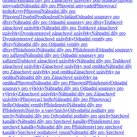
omítku
Náhradní díly pro Zápachové uzávěrky pod omítku
Připojení
umyvadel
Náhradní díly pro Připojení umyvadel
Připojovací
hrdlo
Kryty
Připojení
Náhradní díly pro
Připojení
Těsnění
Prodloužení
Ovládání
Odpadní soupravy pro
dřezy
Náhradní díly pro Odpadní soupravy pro dřezy
Trubkové
zápachové uzávěrky
Náhradní díly pro Trubkové zápachové
uzávěrky
Dvoukomorové zápachové uzávěrky
Náhradní díly pro
Dvoukomorové zápachové uzávěrky
Odpadní ventily pro
dřezy
Náhradní díly pro Odpadní ventily pro
dřezy
Příslušenství
Náhradní díly pro Příslušenství
Odpadní soupravy
pro zařízení
Náhradní díly pro Odpadní soupravy pro
zařízení
Trubkové zápachové uzávěrky
Náhradní díly pro Trubkové
zápachové uzávěrky
Zápachové uzávěrky pod omítku
Náhradní díly
pro Zápachové uzávěrky pod omítku
Zápachové uzávěrky na
omítku
Náhradní díly pro Zápachové uzávěrky na
omítku
Připojení
Náhradní díly pro Připojení
Příslušenství
Odpadní
soupravy pro výlevky
Náhradní díly pro Odpadní soupravy pro
výlevky
Zápachové uzávěrky
Náhradní díly pro Zápachové
uzávěrky
Připojovací hrdlo
Náhradní díly pro Připojovací
hrdlo
Odpadní ventily
Příslušenství
Náhradní díly pro
Příslušenství
Sprchy a vany
Sprchy
Odvodnění podlahy pro
sprchy
Náhradní díly pro Odvodnění podlahy pro sprchy
Sprchové
kanálky
Náhradní díly pro Sprchové kanálky
Příslušenství pro
sprchové kanálky
Náhradní díly pro Příslušenství pro sprchové
kanálky
Sprchové podlahové vpusti
Náhradní díly pro Sprchové