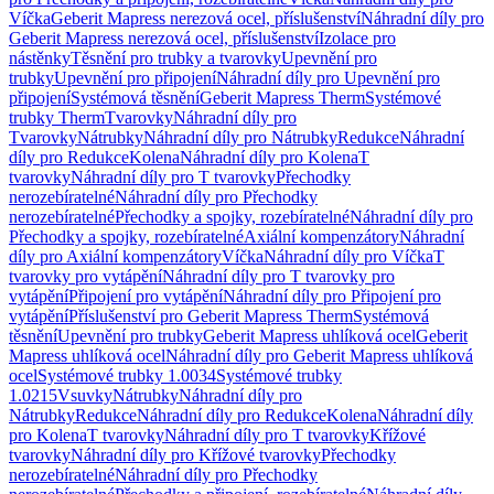
Víčka
Geberit Mapress nerezová ocel, příslušenství
Náhradní díly pro
Geberit Mapress nerezová ocel, příslušenství
Izolace pro
nástěnky
Těsnění pro trubky a tvarovky
Upevnění pro
trubky
Upevnění pro připojení
Náhradní díly pro Upevnění pro
připojení
Systémová těsnění
Geberit Mapress Therm
Systémové
trubky Therm
Tvarovky
Náhradní díly pro
Tvarovky
Nátrubky
Náhradní díly pro Nátrubky
Redukce
Náhradní
díly pro Redukce
Kolena
Náhradní díly pro Kolena
T
tvarovky
Náhradní díly pro T tvarovky
Přechodky
nerozebíratelné
Náhradní díly pro Přechodky
nerozebíratelné
Přechodky a spojky, rozebíratelné
Náhradní díly pro
Přechodky a spojky, rozebíratelné
Axiální kompenzátory
Náhradní
díly pro Axiální kompenzátory
Víčka
Náhradní díly pro Víčka
T
tvarovky pro vytápění
Náhradní díly pro T tvarovky pro
vytápění
Připojení pro vytápění
Náhradní díly pro Připojení pro
vytápění
Příslušenství pro Geberit Mapress Therm
Systémová
těsnění
Upevnění pro trubky
Geberit Mapress uhlíková ocel
Geberit
Mapress uhlíková ocel
Náhradní díly pro Geberit Mapress uhlíková
ocel
Systémové trubky 1.0034
Systémové trubky
1.0215
Vsuvky
Nátrubky
Náhradní díly pro
Nátrubky
Redukce
Náhradní díly pro Redukce
Kolena
Náhradní díly
pro Kolena
T tvarovky
Náhradní díly pro T tvarovky
Křížové
tvarovky
Náhradní díly pro Křížové tvarovky
Přechodky
nerozebíratelné
Náhradní díly pro Přechodky