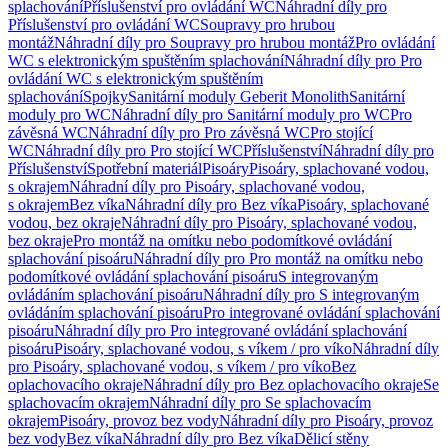
splachování
Příslušenství pro ovládání WC
Náhradní díly pro
Příslušenství pro ovládání WC
Soupravy pro hrubou
montáž
Náhradní díly pro Soupravy pro hrubou montáž
Pro ovládání
WC s elektronickým spuštěním splachování
Náhradní díly pro Pro
ovládání WC s elektronickým spuštěním
splachování
Spojky
Sanitární moduly Geberit Monolith
Sanitární
moduly pro WC
Náhradní díly pro Sanitární moduly pro WC
Pro
závěsná WC
Náhradní díly pro Pro závěsná WC
Pro stojící
WC
Náhradní díly pro Pro stojící WC
Příslušenství
Náhradní díly pro
Příslušenství
Spotřební materiál
Pisoáry
Pisoáry, splachované vodou,
s okrajem
Náhradní díly pro Pisoáry, splachované vodou,
s okrajem
Bez víka
Náhradní díly pro Bez víka
Pisoáry, splachované
vodou, bez okraje
Náhradní díly pro Pisoáry, splachované vodou,
bez okraje
Pro montáž na omítku nebo podomítkové ovládání
splachování pisoáru
Náhradní díly pro Pro montáž na omítku nebo
podomítkové ovládání splachování pisoáru
S integrovaným
ovládáním splachování pisoáru
Náhradní díly pro S integrovaným
ovládáním splachování pisoáru
Pro integrované ovládání splachování
pisoáru
Náhradní díly pro Pro integrované ovládání splachování
pisoáru
Pisoáry, splachované vodou, s víkem / pro víko
Náhradní díly
pro Pisoáry, splachované vodou, s víkem / pro víko
Bez
oplachovacího okraje
Náhradní díly pro Bez oplachovacího okraje
Se
splachovacím okrajem
Náhradní díly pro Se splachovacím
okrajem
Pisoáry, provoz bez vody
Náhradní díly pro Pisoáry, provoz
bez vody
Bez víka
Náhradní díly pro Bez víka
Dělicí stěny