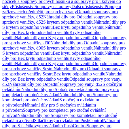
nožiček a soupravy příčných nosníků a soupravy pro ukotvení do
stěny
Příslušenství
Soupravy na opravy
Další příslušenství
Připojení
zařizovacích předmětů pro sprchy a vany
Odpadní soupravy pro
sprchové vaničky, d52
Náhradní díly pro Odpadní soupravy pro
sprchové vaničky, d52
S krytem odpadního ventilu
Náhradní díly pro
S krytem odpadního ventilu
Bez krytu odpadního ventilu
Náhradní
díly pro Bez krytu odpadního ventilu
Kryty odpadního
ventilu
Náhradní díly pro Kryty odpadního ventilu
Odpadní soupravy
pro sprchové vaničky, d90
Náhradní díly pro Odpadní soupravy pro
sprchové vaničky, d90
S krytem odpadního ventilu
Náhradní díly pro
S krytem odpadního ventilu
Bez krytu odpadního ventilu
Náhradní
díly pro Bez krytu odpadního ventilu
Kryty odpadního
ventilu
Náhradní díly pro Kryty odpadního ventilu
Odpadní soupravy
pro sprchové vaničky Sestra
Náhradní díly pro Odpadní soupravy
pro sprchové vaničky Sestra
Bez krytu odpadního ventilu
Náhradní
díly pro Bez krytu odpadního ventilu
Odpadní soupravy pro vany,
d52
Náhradní díly pro Odpadní soupravy pro vany, d52
S otočným
ovládáním
Náhradní díly pro S otočným ovládáním
Soupravy pro
kompletaci pro otočné ovládání
Náhradní díly pro Soupravy pro
kompletaci pro otočné ovládání
S otočným ovládáním
a přívodem
Náhradní díly pro S otočným ovládáním
a přívodem
Soupravy pro kompletaci pro otočné ovládání
a přívod
Náhradní díly pro Soupravy pro kompletaci pro otočné
ovládání a přívod
S tlačítkovým ovládáním PushControl
Náhradní
díly pro S tlačítkovým ovládáním PushControl
Soupravy pro