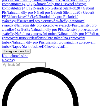
kompatibilita [4] / [2]
Náhradní díly pro Lisovací nástroje,
kompatibilita [4] / [2]
Nářadí pro Geberit Silent-db20 / Geberit
PE
Náhradní díly pro Nářadí pro Geberit Silent-db20 / Geberit
PE
Elektrické svářečky
Náhradní díly pro Elektrické
svářečky
Příslušenství pro elektrické svářečky
Zrcadlové
svářečky
Náhradní díly pro Zrcadlové svářečky
Příslušenství pro
zrcadlové svářečky
Náhradní díly pro Příslušenství pro zrcadlové
svářečky
Nářadí na zpracování trubek
Náhradní díly pro Nářadí na
zpracování trubek
Příslušenství pro nářadí na zpracování
trubek
Náhradní díly pro Příslušenství pro nářadí na zpracování
trubek
Nápověda k obsluze
Dálková ovládání
Kategorie výrobků
Koupelnové série
Novinky