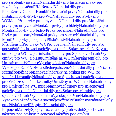
pro zásobníky na stěnu
Náhradní díly pro Instalační prvky pro
zásobníky na stěnu
Příslušenství
Náhradní díly pro
Příslušenství
Geberit Kombifix
Instalační prvky
Náhradní díly pro
Instalační prvky
Prvky pro WC
Náhradní díly pro Prvky pro
WC
Montážní prvky pro umyvadla
Náhradní díly pro Montážní
prvky pro umyvadla
Montážní prvky pro bidety
Náhradní díly pro
Montážní prvky pro bidety
Prvky pro pisoáry
Náhradní díly pro
Prvky pro pisoáry
Montážní prvky pro sprchy
Náhradní díly pro
Montážní prvky pro sprchy
Příslušenství
Náhradní díly pro
Příslušenství
Pro prvky WC
Pro upevnění
Náhradní díly pro Pro
upevnění
Splachovací nádržky na omítku
Splachovací nádržky na
omítku pro WC, z plastu
Náhradní díly pro Splachovací nádržky na
omítku pro WC, z plastu
Umístěné na WC míse
Náhradní díly pro
Umístěné na WC míse
Vysokopoložené
Náhradní díly pro
Vysokopoložené
Nízko a středněpoložené
Náhradní díly pro Nízko a
středněpoložené
Splachovací nádržky na omítku pro WC, ze
sanitární keramiky
Náhradní díly pro Splachovací nádržky na omítku
pro WC, ze sanitární keramiky
Umístěný na WC míse
Náhradní díly
pro Umístěný na WC míse
Splachovací trubky pro splachovací
nádržky na omítku
Náhradní díly pro Splachovací trubky pro
splachovací nádržky na omítku
Vysokopoložené
Náhradní díly pro
Vysokopoložené
Nízko a středněpoložené
Příslušenství
Náhradní díly
pro Příslušenství
Připojení
Náhradní díly pro
Připojení
Manžety
Spojky, růžice a díly proti vzdutí
Splachovací
nádržky pod omítku
Splachovací nádržky pod omítku