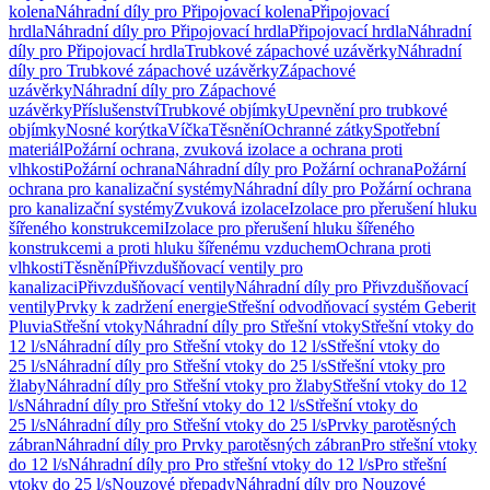
kolena
Náhradní díly pro Připojovací kolena
Připojovací
hrdla
Náhradní díly pro Připojovací hrdla
Připojovací hrdla
Náhradní
díly pro Připojovací hrdla
Trubkové zápachové uzávěrky
Náhradní
díly pro Trubkové zápachové uzávěrky
Zápachové
uzávěrky
Náhradní díly pro Zápachové
uzávěrky
Příslušenství
Trubkové objímky
Upevnění pro trubkové
objímky
Nosné korýtka
Víčka
Těsnění
Ochranné zátky
Spotřební
materiál
Požární ochrana, zvuková izolace a ochrana proti
vlhkosti
Požární ochrana
Náhradní díly pro Požární ochrana
Požární
ochrana pro kanalizační systémy
Náhradní díly pro Požární ochrana
pro kanalizační systémy
Zvuková izolace
Izolace pro přerušení hluku
šířeného konstrukcemi
Izolace pro přerušení hluku šířeného
konstrukcemi a proti hluku šířenému vzduchem
Ochrana proti
vlhkosti
Těsnění
Přivzdušňovací ventily pro
kanalizaci
Přivzdušňovací ventily
Náhradní díly pro Přivzdušňovací
ventily
Prvky k zadržení energie
Střešní odvodňovací systém Geberit
Pluvia
Střešní vtoky
Náhradní díly pro Střešní vtoky
Střešní vtoky do
12 l/s
Náhradní díly pro Střešní vtoky do 12 l/s
Střešní vtoky do
25 l/s
Náhradní díly pro Střešní vtoky do 25 l/s
Střešní vtoky pro
žlaby
Náhradní díly pro Střešní vtoky pro žlaby
Střešní vtoky do 12
l/s
Náhradní díly pro Střešní vtoky do 12 l/s
Střešní vtoky do
25 l/s
Náhradní díly pro Střešní vtoky do 25 l/s
Prvky parotěsných
zábran
Náhradní díly pro Prvky parotěsných zábran
Pro střešní vtoky
do 12 l/s
Náhradní díly pro Pro střešní vtoky do 12 l/s
Pro střešní
vtoky do 25 l/s
Nouzové přepady
Náhradní díly pro Nouzové