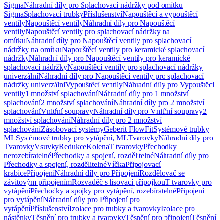
Sigma
Náhradní díly pro Splachovací nádržky pod omítku
Sigma
Splachovací trubky
Příslušenství
Napouštěcí a vypouštěcí
ventily
Napouštěcí ventily
Náhradní díly pro Napouštěcí
ventily
Napouštěcí ventily pro splachovací nádržky na
omítku
Náhradní díly pro Napouštěcí ventily pro splachovací
nádržky na omítku
Napouštěcí ventily pro keramické splachovací
nádržky
Náhradní díly pro Napouštěcí ventily pro keramické
splachovací nádržky
Napouštěcí ventily pro splachovací nádržky
univerzální
Náhradní díly pro Napouštěcí ventily pro splachovací
nádržky univerzální
Vypouštěcí ventily
Náhradní díly pro Vypouštěcí
ventily
1 množství splachování
Náhradní díly pro 1 množství
splachování
2 množství splachování
Náhradní díly pro 2 množství
splachování
Vnitřní soupravy
Náhradní díly pro Vnitřní soupravy
2
množství splachování
Náhradní díly pro 2 množství
splachování
Zásobovací systémy
Geberit FlowFit
Systémové trubky
ML
Systémové trubky pro vytápění, ML
Tvarovky
Náhradní díly pro
Tvarovky
Vsuvky
Redukce
Kolena
T tvarovky
Přechodky
nerozebíratelné
Přechodky a spojení, rozdělitelné
Náhradní díly pro
Přechodky a spojení, rozdělitelné
Víčka
Připojovací
krabice
Připojení
Náhradní díly pro Připojení
Rozdělovač se
závitovým připojením
Rozvaděč s lisovací přípojkou
T tvarovky pro
vytápění
Přechodky a spojky pro vytápění, rozebíratelné
Připojení
pro vytápění
Náhradní díly pro Připojení pro
vytápění
Příslušenství
Izolace pro trubky a tvarovky
Izolace pro
nástěnky
Těsnění pro trubky a tvarovky
Těsnění pro připojení
Těsnění