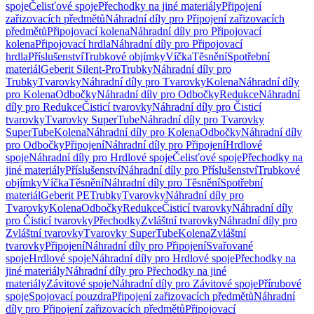
spoje
Čelisťové spoje
Přechodky na jiné materiály
Připojení
zařizovacích předmětů
Náhradní díly pro Připojení zařizovacích
předmětů
Připojovací kolena
Náhradní díly pro Připojovací
kolena
Připojovací hrdla
Náhradní díly pro Připojovací
hrdla
Příslušenství
Trubkové objímky
Víčka
Těsnění
Spotřební
materiál
Geberit Silent-Pro
Trubky
Náhradní díly pro
Trubky
Tvarovky
Náhradní díly pro Tvarovky
Kolena
Náhradní díly
pro Kolena
Odbočky
Náhradní díly pro Odbočky
Redukce
Náhradní
díly pro Redukce
Čisticí tvarovky
Náhradní díly pro Čisticí
tvarovky
Tvarovky SuperTube
Náhradní díly pro Tvarovky
SuperTube
Kolena
Náhradní díly pro Kolena
Odbočky
Náhradní díly
pro Odbočky
Připojení
Náhradní díly pro Připojení
Hrdlové
spoje
Náhradní díly pro Hrdlové spoje
Čelisťové spoje
Přechodky na
jiné materiály
Příslušenství
Náhradní díly pro Příslušenství
Trubkové
objímky
Víčka
Těsnění
Náhradní díly pro Těsnění
Spotřební
materiál
Geberit PE
Trubky
Tvarovky
Náhradní díly pro
Tvarovky
Kolena
Odbočky
Redukce
Čisticí tvarovky
Náhradní díly
pro Čisticí tvarovky
Přechodky
Zvláštní tvarovky
Náhradní díly pro
Zvláštní tvarovky
Tvarovky SuperTube
Kolena
Zvláštní
tvarovky
Připojení
Náhradní díly pro Připojení
Svařované
spoje
Hrdlové spoje
Náhradní díly pro Hrdlové spoje
Přechodky na
jiné materiály
Náhradní díly pro Přechodky na jiné
materiály
Závitové spoje
Náhradní díly pro Závitové spoje
Přírubové
spoje
Spojovací pouzdra
Připojení zařizovacích předmětů
Náhradní
díly pro Připojení zařizovacích předmětů
Připojovací