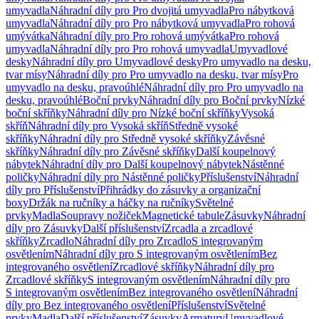
umyvadla
Náhradní díly pro Pro dvojitá umyvadla
Pro nábytková
umyvadla
Náhradní díly pro Pro nábytková umyvadla
Pro rohová
umývátka
Náhradní díly pro Pro rohová umývátka
Pro rohová
umyvadla
Náhradní díly pro Pro rohová umyvadla
Umyvadlové
desky
Náhradní díly pro Umyvadlové desky
Pro umyvadlo na desku,
tvar mísy
Náhradní díly pro Pro umyvadlo na desku, tvar mísy
Pro
umyvadlo na desku, pravoúhlé
Náhradní díly pro Pro umyvadlo na
desku, pravoúhlé
Boční prvky
Náhradní díly pro Boční prvky
Nízké
boční skříňky
Náhradní díly pro Nízké boční skříňky
Vysoká
skříň
Náhradní díly pro Vysoká skříň
Středně vysoké
skříňky
Náhradní díly pro Středně vysoké skříňky
Závěsné
skříňky
Náhradní díly pro Závěsné skříňky
Další koupelnový
nábytek
Náhradní díly pro Další koupelnový nábytek
Nástěnné
poličky
Náhradní díly pro Nástěnné poličky
Příslušenství
Náhradní
díly pro Příslušenství
Přihrádky do zásuvky a organizační
boxy
Držák na ručníky a háčky na ručníky
Světelné
prvky
Madla
Soupravy nožiček
Magnetické tabule
Zásuvky
Náhradní
díly pro Zásuvky
Další příslušenství
Zrcadla a zrcadlové
skříňky
Zrcadlo
Náhradní díly pro Zrcadlo
S integrovaným
osvětlením
Náhradní díly pro S integrovaným osvětlením
Bez
integrovaného osvětlení
Zrcadlové skříňky
Náhradní díly pro
Zrcadlové skříňky
S integrovaným osvětlením
Náhradní díly pro
S integrovaným osvětlením
Bez integrovaného osvětlení
Náhradní
díly pro Bez integrovaného osvětlení
Příslušenství
Světelné
prvky
Madla
Další příslušenství
Zásuvky
Armatury
Umyvadlové