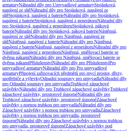
armatury
Náhradní díly pro Umyvadlové armatury
Stojánková,
napájení ze sítě
Náhradní díly pro Stojánková, napájení ze
sítě
Stojánková, napájení z baterie
Náhradní díly pro Stojánková,
napájení z baterie
Stojánková, napájení z generátoru
Náhradní díly
pro Stojánková, napájení z generátoru
Stojánková, páková
baterie
Náhradní díly pro Stojánková, páková baterie
Nástěnná,
napájení ze sítě
Náhradní díly pro Nástěnná, napájení ze
sítě
Nástěnná, napájení z baterie
Náhradní díly pro Nástěnná,
napájení z baterie
Nástěnná, napájení z generátoru
Náhradní díly pro
Nástěnná, napájení z generátoru
Nástěnná, směšovací baterie se
dvěma pákami
Náhradní díly pro Nástěnná, směšovací baterie se
dvěma pákami
Příslušenství
Náhradní díly pro Příslušenství
Pro
umyvadlové armatury
Náhradní díly pro Pro umyvadlové
armatury
Připojení zařizovacích předmětů pro mycí prostor, dřezy,
spotřebiče a výlevky
Odpadní soupravy pro umyvadla
Náhradní díly
pro Odpadní soupravy pro umyvadla
Trubkové zápachové
uzávěrky
Náhradní díly pro Trubkové zápachové uzávěrky
Trubkové
zápachové uzávěrky, prostorově úsporné
Náhradní díly pro
Trubkové zápachové uzávěrky, prostorově úsporné
Zápachové
uzávěrky s nornou trubkou pro umyvadla
Náhradní díly pro
Zápachové uzávěrky s nornou trubkou pro umyvadla
Zápachové
uzávěrky s nornou trubkou pro umyvadla, prostorově
úsporné
Náhradní díly pro Zápachové uzávěrky s nornou trubkou
pro umyvadla, prostorově úsporné
Zápachové uzávěrky pod