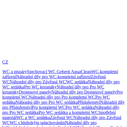
CZ
WC a pisoáry
Sprchovací WC Geberit AquaClean
WC-kompletní
zařízení
Náhradní díly pro WC-kompletní zařízení
Závěsná
WC
Náhradní díly pro Závěsná WC
WC sedátka
Náhradní díly pro
WC sedátka
Pro WC keramiky
Náhradní díly pro Pro WC
keramiky
Designové panely
Náhradní díly pro Designové panely
Pro
kompletní WC
Náhradní díly pro Pro kompletní WC
Pro WC
sedátka
Náhradní díly pro Pro WC sedátka
Příslušenství
Náhradní díly
pro Příslušenství
Pro kompletní WC
Pro WC sedátka
Náhradní díly
pro Pro WC sedátka
Pro WC sedátka a kompletní WC
Spotřební
materiál
WC a WC sedátka
Závěsná WC
Náhradní díly pro Závěsná
WC
WC s hlubokým splachováním
Náhradní díly pro