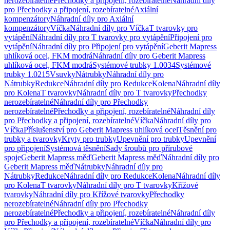
nerozebíratelné
Přechodky a připojení, rozebíratelné
Náhradní díly
pro Přechodky a připojení, rozebíratelné
Axiální
kompenzátory
Náhradní díly pro Axiální
kompenzátory
Víčka
Náhradní díly pro Víčka
T tvarovky pro
vytápění
Náhradní díly pro T tvarovky pro vytápění
Připojení pro
vytápění
Náhradní díly pro Připojení pro vytápění
Geberit Mapress
uhlíková ocel, FKM modrá
Náhradní díly pro Geberit Mapress
uhlíková ocel, FKM modrá
Systémové trubky 1.0034
Systémové
trubky 1.0215
Vsuvky
Nátrubky
Náhradní díly pro
Nátrubky
Redukce
Náhradní díly pro Redukce
Kolena
Náhradní díly
pro Kolena
T tvarovky
Náhradní díly pro T tvarovky
Přechodky
nerozebíratelné
Náhradní díly pro Přechodky
nerozebíratelné
Přechodky a připojení, rozebíratelné
Náhradní díly
pro Přechodky a připojení, rozebíratelné
Víčka
Náhradní díly pro
Víčka
Příslušenství pro Geberit Mapress uhlíková ocel
Těsnění pro
trubky a tvarovky
Kryty pro trubky
Upevnění pro trubky
Upevnění
pro připojení
Systémová těsnění
Sady šroubů pro přírubové
spoje
Geberit Mapress měď
Geberit Mapress měď
Náhradní díly pro
Geberit Mapress měď
Nátrubky
Náhradní díly pro
Nátrubky
Redukce
Náhradní díly pro Redukce
Kolena
Náhradní díly
pro Kolena
T tvarovky
Náhradní díly pro T tvarovky
Křížové
tvarovky
Náhradní díly pro Křížové tvarovky
Přechodky
nerozebíratelné
Náhradní díly pro Přechodky
nerozebíratelné
Přechodky a připojení, rozebíratelné
Náhradní díly
pro Přechodky a připojení, rozebíratelné
Víčka
Náhradní díly pro