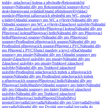
trubky, splachovací kolena a přechodky
Rekonstrukční
soupravy
Náhradní díly pro Rekonstrukční soupravy
Krycí
desky
Integrovaná ovládání
Ostatní příslušenství
Ovládací
pomůcky
Připojení zařizovacích předmětů pro WC, pisoáry
a bidety
Odpadní soupravy pro WC a výlevky
Náhradní díly pro
Odpadní soupravy pro WC a výlevky
Zápachové uzávěrky
Náhradní
díly pro Zápachové uzávěrky
Připojovací kolena
Náhradní díly pro
Připojovací kolena
Připojovací hrdlo
Náhradní díly pro Připojovací
hrdlo
Připojovací soupravy
Náhradní díly pro Připojovací
soupravy
Prodloužení připojovacích souprav
Náhradní díly pro
Prodloužení připojovacích souprav
Připojení z PVC
Náhradní díly
pro Připojení z PVC
Těsnicí manžety a krycí víčka
Odpadní
soupravy pro pisoáry
Náhradní díly pro Odpadní soupravy pro
pisoáry
Zápachové uzávěrky pro pisoáry
Náhradní díly pro
Zápachové uzávěrky pro pisoáry
Trubkové zápachové
uzávěrky
Náhradní díly pro Trubkové zápachové
uzávěrky
Prodloužení splachovacích trubek a připojovacích
souprav
Náhradní díly pro Prodloužení splachovacích trubek
a připojovacích souprav
Připojovací hrdlo
Náhradní díly pro
Připojovací hrdlo
Manžety
Odpadní soupravy pro bidety
Náhradní
díly pro Odpadní soupravy pro bidety
Trubkové zápachové
uzávěrky
Náhradní díly pro Trubkové zápachové
uzávěrky
Připojovací hrdlo
Připojení
Těsnění
Mycí
prostor
Umyvadla
Umyvadla
Náhradní díly pro Umyvadla
Dvojitá
umyvadla
Náhradní díly pro Dvojitá umyvadla
Umyvadla do