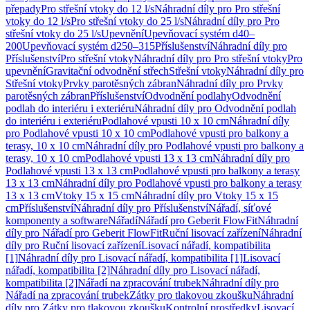
přepady
Pro střešní vtoky do 12 l/s
Náhradní díly pro Pro střešní
vtoky do 12 l/s
Pro střešní vtoky do 25 l/s
Náhradní díly pro Pro
střešní vtoky do 25 l/s
Upevnění
Upevňovací systém d40–
200
Upevňovací systém d250–315
Příslušenství
Náhradní díly pro
Příslušenství
Pro střešní vtoky
Náhradní díly pro Pro střešní vtoky
Pro
upevnění
Gravitační odvodnění střech
Střešní vtoky
Náhradní díly pro
Střešní vtoky
Prvky parotěsných zábran
Náhradní díly pro Prvky
parotěsných zábran
Příslušenství
Odvodnění podlahy
Odvodnění
podlah do interiéru i exteriéru
Náhradní díly pro Odvodnění podlah
do interiéru i exteriéru
Podlahové vpusti 10 x 10 cm
Náhradní díly
pro Podlahové vpusti 10 x 10 cm
Podlahové vpusti pro balkony a
terasy, 10 x 10 cm
Náhradní díly pro Podlahové vpusti pro balkony a
terasy, 10 x 10 cm
Podlahové vpusti 13 x 13 cm
Náhradní díly pro
Podlahové vpusti 13 x 13 cm
Podlahové vpusti pro balkony a terasy
13 x 13 cm
Náhradní díly pro Podlahové vpusti pro balkony a terasy
13 x 13 cm
Vtoky 15 x 15 cm
Náhradní díly pro Vtoky 15 x 15
cm
Příslušenství
Náhradní díly pro Příslušenství
Nářadí, síťové
komponenty a software
Nářadí
Nářadí pro Geberit FlowFit
Náhradní
díly pro Nářadí pro Geberit FlowFit
Ruční lisovací zařízení
Náhradní
díly pro Ruční lisovací zařízení
Lisovací nářadí, kompatibilita
[1]
Náhradní díly pro Lisovací nářadí, kompatibilita [1]
Lisovací
nářadí, kompatibilita [2]
Náhradní díly pro Lisovací nářadí,
kompatibilita [2]
Nářadí na zpracování trubek
Náhradní díly pro
Nářadí na zpracování trubek
Zátky pro tlakovou zkoušku
Náhradní
díly pro Zátky pro tlakovou zkoušku
Kontrolní prostředky
Lisovací