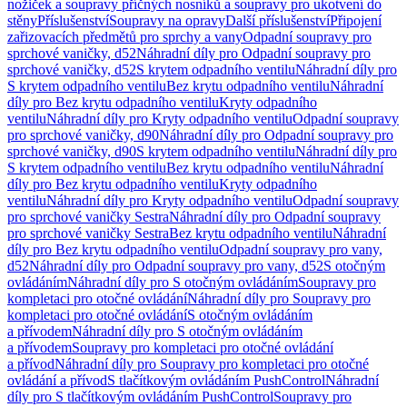
nožiček a soupravy příčných nosníků a soupravy pro ukotvení do
stěny
Příslušenství
Soupravy na opravy
Další příslušenství
Připojení
zařizovacích předmětů pro sprchy a vany
Odpadní soupravy pro
sprchové vaničky, d52
Náhradní díly pro Odpadní soupravy pro
sprchové vaničky, d52
S krytem odpadního ventilu
Náhradní díly pro
S krytem odpadního ventilu
Bez krytu odpadního ventilu
Náhradní
díly pro Bez krytu odpadního ventilu
Kryty odpadního
ventilu
Náhradní díly pro Kryty odpadního ventilu
Odpadní soupravy
pro sprchové vaničky, d90
Náhradní díly pro Odpadní soupravy pro
sprchové vaničky, d90
S krytem odpadního ventilu
Náhradní díly pro
S krytem odpadního ventilu
Bez krytu odpadního ventilu
Náhradní
díly pro Bez krytu odpadního ventilu
Kryty odpadního
ventilu
Náhradní díly pro Kryty odpadního ventilu
Odpadní soupravy
pro sprchové vaničky Sestra
Náhradní díly pro Odpadní soupravy
pro sprchové vaničky Sestra
Bez krytu odpadního ventilu
Náhradní
díly pro Bez krytu odpadního ventilu
Odpadní soupravy pro vany,
d52
Náhradní díly pro Odpadní soupravy pro vany, d52
S otočným
ovládáním
Náhradní díly pro S otočným ovládáním
Soupravy pro
kompletaci pro otočné ovládání
Náhradní díly pro Soupravy pro
kompletaci pro otočné ovládání
S otočným ovládáním
a přívodem
Náhradní díly pro S otočným ovládáním
a přívodem
Soupravy pro kompletaci pro otočné ovládání
a přívod
Náhradní díly pro Soupravy pro kompletaci pro otočné
ovládání a přívod
S tlačítkovým ovládáním PushControl
Náhradní
díly pro S tlačítkovým ovládáním PushControl
Soupravy pro