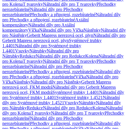
pro Kolena
T tvarovky
Náhradní díly pro T tvarovky
Přechodky
nerozebíratelné
Náhradní díly pro Přechodky
nerozebíratelné
Přechodky a připojení, rozebíratelné
Náhradní díly
pro Přechodky a připojení, rozebíratelné
Axiální
kompenzátory
Náhradní díly pro Axiální
kompenzátory
Víčka
Náhradní díly pro Víčka
Nástěnky
Náhradní díly
pro Nástěnky
Geberit Mapress nerezová ocel, plyn
Náhradní díly pro
Geberit Mapress nerezová ocel, plyn
Systémové trubky
1.4401
Náhradní díly pro Systémové trubky
1.4401
Vsuvky
Nátrubky
Náhradní díly pro
Nátrubky
Redukce
Náhradní díly pro Redukce
Kolena
Náhradní díly
pro Kolena
T tvarovky
Náhradní díly pro T tvarovky
Přechodky
nerozebíratelné
Náhradní díly pro Přechodky
nerozebíratelné
Přechodky a připojení, rozebíratelné
Náhradní díly
pro Přechodky a připojení, rozebíratelné
Víčka
Náhradní díly pro
Víčka
Nástěnky
Náhradní díly pro Nástěnky
Geberit Mapress
nerezová ocel, FKM modrá
Náhradní díly pro Geberit Mapress
nerezová ocel, FKM modrá
Systémové trubky 1.4401
Náhradní díly
pro Systémové trubky 1.4401
Systémové trubky 1.4521
Náhradní
díly pro Systémové trubky 1.4521
Vsuvky
Nátrubky
Náhradní díly
pro Nátrubky
Redukce
Náhradní díly pro Redukce
Kolena
Náhradní
díly pro Kolena
T tvarovky
Náhradní díly pro T tvarovky
Přechodky
nerozebíratelné
Náhradní díly pro Přechodky
nerozebíratelné
Přechodky a připojení, rozebíratelné
Náhradní díly
pro Přechodky a připojení, rozebíratelné
Víčka
Náhradní díly pro