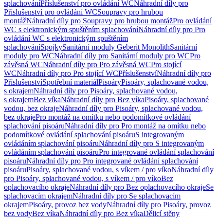
splachování
Příslušenství pro ovládání WC
Náhradní díly pro
Příslušenství pro ovládání WC
Soupravy pro hrubou
montáž
Náhradní díly pro Soupravy pro hrubou montáž
Pro ovládání
WC s elektronickým spuštěním splachování
Náhradní díly pro Pro
ovládání WC s elektronickým spuštěním
splachování
Spojky
Sanitární moduly Geberit Monolith
Sanitární
moduly pro WC
Náhradní díly pro Sanitární moduly pro WC
Pro
závěsná WC
Náhradní díly pro Pro závěsná WC
Pro stojící
WC
Náhradní díly pro Pro stojící WC
Příslušenství
Náhradní díly pro
Příslušenství
Spotřební materiál
Pisoáry
Pisoáry, splachované vodou,
s okrajem
Náhradní díly pro Pisoáry, splachované vodou,
s okrajem
Bez víka
Náhradní díly pro Bez víka
Pisoáry, splachované
vodou, bez okraje
Náhradní díly pro Pisoáry, splachované vodou,
bez okraje
Pro montáž na omítku nebo podomítkové ovládání
splachování pisoáru
Náhradní díly pro Pro montáž na omítku nebo
podomítkové ovládání splachování pisoáru
S integrovaným
ovládáním splachování pisoáru
Náhradní díly pro S integrovaným
ovládáním splachování pisoáru
Pro integrované ovládání splachování
pisoáru
Náhradní díly pro Pro integrované ovládání splachování
pisoáru
Pisoáry, splachované vodou, s víkem / pro víko
Náhradní díly
pro Pisoáry, splachované vodou, s víkem / pro víko
Bez
oplachovacího okraje
Náhradní díly pro Bez oplachovacího okraje
Se
splachovacím okrajem
Náhradní díly pro Se splachovacím
okrajem
Pisoáry, provoz bez vody
Náhradní díly pro Pisoáry, provoz
bez vody
Bez víka
Náhradní díly pro Bez víka
Dělicí stěny