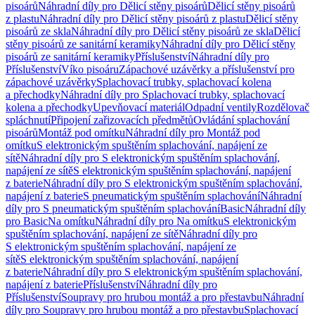
pisoárů
Náhradní díly pro Dělicí stěny pisoárů
Dělicí stěny pisoárů
z plastu
Náhradní díly pro Dělicí stěny pisoárů z plastu
Dělicí stěny
pisoárů ze skla
Náhradní díly pro Dělicí stěny pisoárů ze skla
Dělicí
stěny pisoárů ze sanitární keramiky
Náhradní díly pro Dělicí stěny
pisoárů ze sanitární keramiky
Příslušenství
Náhradní díly pro
Příslušenství
Víko pisoáru
Zápachové uzávěrky a příslušenství pro
zápachové uzávěrky
Splachovací trubky, splachovací kolena
a přechodky
Náhradní díly pro Splachovací trubky, splachovací
kolena a přechodky
Upevňovací materiál
Odpadní ventily
Rozdělovač
spláchnutí
Připojení zařizovacích předmětů
Ovládání splachování
pisoárů
Montáž pod omítku
Náhradní díly pro Montáž pod
omítku
S elektronickým spuštěním splachování, napájení ze
sítě
Náhradní díly pro S elektronickým spuštěním splachování,
napájení ze sítě
S elektronickým spuštěním splachování, napájení
z baterie
Náhradní díly pro S elektronickým spuštěním splachování,
napájení z baterie
S pneumatickým spuštěním splachování
Náhradní
díly pro S pneumatickým spuštěním splachování
Basic
Náhradní díly
pro Basic
Na omítku
Náhradní díly pro Na omítku
S elektronickým
spuštěním splachování, napájení ze sítě
Náhradní díly pro
S elektronickým spuštěním splachování, napájení ze
sítě
S elektronickým spuštěním splachování, napájení
z baterie
Náhradní díly pro S elektronickým spuštěním splachování,
napájení z baterie
Příslušenství
Náhradní díly pro
Příslušenství
Soupravy pro hrubou montáž a pro přestavbu
Náhradní
díly pro Soupravy pro hrubou montáž a pro přestavbu
Splachovací