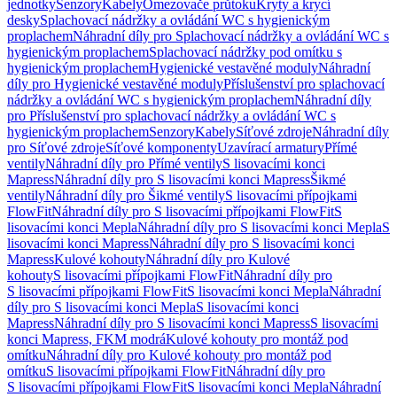
jednotky
Senzory
Kabely
Omezovače průtoku
Kryty a krycí
desky
Splachovací nádržky a ovládání WC s hygienickým
proplachem
Náhradní díly pro Splachovací nádržky a ovládání WC s
hygienickým proplachem
Splachovací nádržky pod omítku s
hygienickým proplachem
Hygienické vestavěné moduly
Náhradní
díly pro Hygienické vestavěné moduly
Příslušenství pro splachovací
nádržky a ovládání WC s hygienickým proplachem
Náhradní díly
pro Příslušenství pro splachovací nádržky a ovládání WC s
hygienickým proplachem
Senzory
Kabely
Síťové zdroje
Náhradní díly
pro Síťové zdroje
Síťové komponenty
Uzavírací armatury
Přímé
ventily
Náhradní díly pro Přímé ventily
S lisovacími konci
Mapress
Náhradní díly pro S lisovacími konci Mapress
Šikmé
ventily
Náhradní díly pro Šikmé ventily
S lisovacími přípojkami
FlowFit
Náhradní díly pro S lisovacími přípojkami FlowFit
S
lisovacími konci Mepla
Náhradní díly pro S lisovacími konci Mepla
S
lisovacími konci Mapress
Náhradní díly pro S lisovacími konci
Mapress
Kulové kohouty
Náhradní díly pro Kulové
kohouty
S lisovacími přípojkami FlowFit
Náhradní díly pro
S lisovacími přípojkami FlowFit
S lisovacími konci Mepla
Náhradní
díly pro S lisovacími konci Mepla
S lisovacími konci
Mapress
Náhradní díly pro S lisovacími konci Mapress
S lisovacími
konci Mapress, FKM modrá
Kulové kohouty pro montáž pod
omítku
Náhradní díly pro Kulové kohouty pro montáž pod
omítku
S lisovacími přípojkami FlowFit
Náhradní díly pro
S lisovacími přípojkami FlowFit
S lisovacími konci Mepla
Náhradní