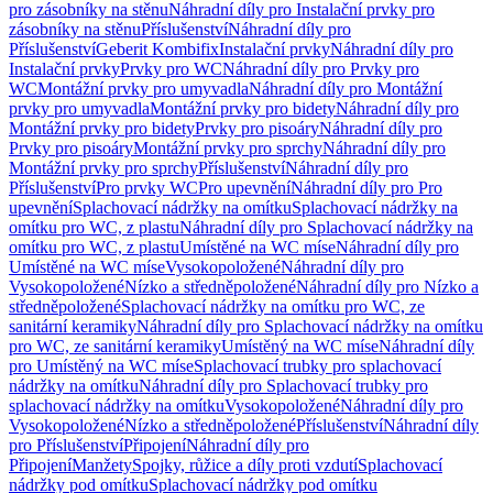
pro zásobníky na stěnu
Náhradní díly pro Instalační prvky pro
zásobníky na stěnu
Příslušenství
Náhradní díly pro
Příslušenství
Geberit Kombifix
Instalační prvky
Náhradní díly pro
Instalační prvky
Prvky pro WC
Náhradní díly pro Prvky pro
WC
Montážní prvky pro umyvadla
Náhradní díly pro Montážní
prvky pro umyvadla
Montážní prvky pro bidety
Náhradní díly pro
Montážní prvky pro bidety
Prvky pro pisoáry
Náhradní díly pro
Prvky pro pisoáry
Montážní prvky pro sprchy
Náhradní díly pro
Montážní prvky pro sprchy
Příslušenství
Náhradní díly pro
Příslušenství
Pro prvky WC
Pro upevnění
Náhradní díly pro Pro
upevnění
Splachovací nádržky na omítku
Splachovací nádržky na
omítku pro WC, z plastu
Náhradní díly pro Splachovací nádržky na
omítku pro WC, z plastu
Umístěné na WC míse
Náhradní díly pro
Umístěné na WC míse
Vysokopoložené
Náhradní díly pro
Vysokopoložené
Nízko a středněpoložené
Náhradní díly pro Nízko a
středněpoložené
Splachovací nádržky na omítku pro WC, ze
sanitární keramiky
Náhradní díly pro Splachovací nádržky na omítku
pro WC, ze sanitární keramiky
Umístěný na WC míse
Náhradní díly
pro Umístěný na WC míse
Splachovací trubky pro splachovací
nádržky na omítku
Náhradní díly pro Splachovací trubky pro
splachovací nádržky na omítku
Vysokopoložené
Náhradní díly pro
Vysokopoložené
Nízko a středněpoložené
Příslušenství
Náhradní díly
pro Příslušenství
Připojení
Náhradní díly pro
Připojení
Manžety
Spojky, růžice a díly proti vzdutí
Splachovací
nádržky pod omítku
Splachovací nádržky pod omítku