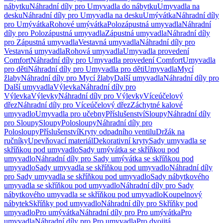
nábytku
Náhradní díly pro Umyvadla do nábytku
Umyvadla na
desku
Náhradní díly pro Umyvadla na desku
Umývátka
Náhradní díly
pro Umývátka
Rohové umývátka
Polozápustná umyvadla
Náhradní
díly pro Polozápustná umyvadla
Zápustná umyvadla
Náhradní díly
pro Zápustná umyvadla
Vestavná umyvadla
Náhradní díly pro
Vestavná umyvadla
Rohová umyvadla
Umyvadla provedení
Comfort
Náhradní díly pro Umyvadla provedení Comfort
Umyvadla
pro děti
Náhradní díly pro Umyvadla pro děti
Umyvadla
Mycí
žlaby
Náhradní díly pro Mycí žlaby
Další umyvadla
Náhradní díly pro
Další umyvadla
Výlevka
Náhradní díly pro
Výlevka
Výlevky
Náhradní díly pro Výlevky
Víceúčelový
dřez
Náhradní díly pro Víceúčelový dřez
Záchytné kalové
umyvadlo
Umyvadla pro učebny
Příslušenství
Sloupy
Náhradní díly
pro Sloupy
Sloupy
Polosloupy
Náhradní díly pro
Polosloupy
Příslušenství
Kryty odpadního ventilu
Držák na
ručníky
Upevňovací materiál
Dekorativní kryty
Sady umyvadla se
skříňkou pod umyvadlo
Sady umývátka se skříňkou pod
umyvadlo
Náhradní díly pro Sady umývátka se skříňkou pod
umyvadlo
Sady umyvadla se skříňkou pod umyvadlo
Náhradní díly
pro Sady umyvadla se skříňkou pod umyvadlo
Sady nábytkového
umyvadla se skříňkou pod umyvadlo
Náhradní díly pro Sady
nábytkového umyvadla se skříňkou pod umyvadlo
Koupelnový
nábytek
Skříňky pod umyvadlo
Náhradní díly pro Skříňky pod
umyvadlo
Pro umývátka
Náhradní díly pro Pro umývátka
Pro
umyvadla
Náhradní díly pro Pro umyvadla
Pro dvojitá