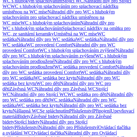
WC s hlubokým splachováním
Stojící WC
Náhradní díly pro Stojící
WC
WC s hlubokým splachováním pro splachovací nádržku
umístěnou na WC míse
Náhradní díly pro WC s hlubokým
splachováním pro splachovací nádržku umístěnou na
WC míse
WC s hlubokým splachováním
Náhradní díly pro
WC s hlubokým splachováním
Splachovací nádržky na omítku pro
WC, ze sanitární keramiky
Umístěná na WC míse
WC
sedátka
Náhradní díly pro WC sedátka
WC sedátka
Náhradní díly pro
WC sedátka
WC provedení Comfort
Náhradní díly pro WC
provedení Comfort
WC s hlubokým splachováním zvýšené
Náhradní
díly pro WC s hlubokým splachováním zvýšené
WC s hlubokým
splachováním prodloužené
Náhradní díly pro WC s hlubokým
splachováním prodloužené
WC sedátka provedení Comfort
Náhradní
díly pro WC sedátka provedení Comfort
WC sedátka
Náhradní díly
pro WC sedátka
WC sedátka bez krytu
Náhradní díly pro WC
sedátka bez krytu
WC pro děti
Náhradní díly pro WC pro
děti
Závěsná WC
Náhradní díly pro Závěsná WC
Stojící
WC
Náhradní díly pro Stojící WC
WC sedátka pro děti
Náhradní díly
pro WC sedátka pro děti
WC sedátka
Náhradní díly pro WC
sedátka
WC sedátka bez krytu
Náhradní díly pro WC sedátka bez
krytu
Nášlapná WC
Se spláchnutím
Příslušenství
Připojení
Upevňovací
materiál
Bidety
Závěsné bidety
Náhradní díly pro Závěsné
bidety
Stojící bidety
Náhradní díly pro Stojící
bidety
Příslušenství
Náhradní díly pro Příslušenství
Ovládací tlačítka
a ovládání WC
Ovládací tlačítka
Náhradní díly pro Ovládací