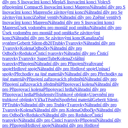
díly pro S lisovacími konci Mepla
S lisovacími konci Volex
S
připojeními Compact
S lisovacími konci Mapress
Náhradní díly pro S
lisovacími konci Mapress
Se závitovými konci
Náhradní díly pro Se
závitovými konci
Zpětné ventily
Náhradní díly pro Zpětné ventily
S
lisovacími konci Mapress
Náhradní díly pro S lisovacími konci
Mapress
Úsek vodoměru pro montáž pod omítku
Náhradní díly pro
Úsek vodoměru pro montáž pod omítku
Se závitovými
konci
Náhradní díly pro Se závitovými konci
Kanalizační
systémy
Geberit Silent-db20
Trubky
Tvarovky
Náhradní díly pro
Tvarovky
Kolena
Odbočky
Náhradní díly pro
Odbočky
Redukce
Čisticí tvarovky
Náhradní díly pro Čisticí
tvarovky
Tvarovky SuperTube
Kolena
Zvláštní
tvarovky
Připojení
Náhradní díly pro Připojení
Svařované
spoje
Hrdlové spoje
Náhradní díly pro Hrdlové spoje
Upínací
spojky
Přechodky na jiné materiály
Náhradní díly pro Přechodky na
jiné materiály
Připojení zařizovacích předmětů
Náhradní díly pro
Připojení zařizovacích předmětů
Připojovací kolena
Náhradní díly
pro Připojovací kolena
Připojovací hrdla
Náhradní díly pro
Připojovací hrdla
Příslušenství
Trubkové objímky
Upevnění pro
trubkové objímky
Víčka
Těsnění
Spotřební materiál
Geberit Silent-
PP
Trubky
Náhradní díly pro Trubky
Tvarovky
Náhradní díly pro
Tvarovky
Kolena
Náhradní díly pro Kolena
Odbočky
Náhradní díly
pro Odbočky
Redukce
Náhradní díly pro Redukce
Čisticí
tvarovky
Náhradní díly pro Čisticí tvarovky
Připojení
Náhradní díly
pro Připojení
Hrdlové spoje
Náhradní díly pro Hrdlové