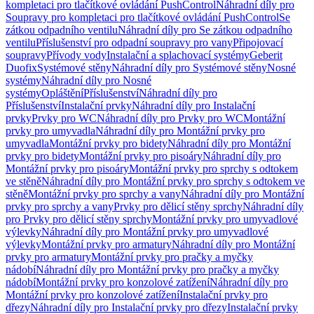
kompletaci pro tlačítkové ovládání PushControl
Náhradní díly pro
Soupravy pro kompletaci pro tlačítkové ovládání PushControl
Se
zátkou odpadního ventilu
Náhradní díly pro Se zátkou odpadního
ventilu
Příslušenství pro odpadní soupravy pro vany
Připojovací
soupravy
Přívody vody
Instalační a splachovací systémy
Geberit
Duofix
Systémové stěny
Náhradní díly pro Systémové stěny
Nosné
systémy
Náhradní díly pro Nosné
systémy
Opláštění
Příslušenství
Náhradní díly pro
Příslušenství
Instalační prvky
Náhradní díly pro Instalační
prvky
Prvky pro WC
Náhradní díly pro Prvky pro WC
Montážní
prvky pro umyvadla
Náhradní díly pro Montážní prvky pro
umyvadla
Montážní prvky pro bidety
Náhradní díly pro Montážní
prvky pro bidety
Montážní prvky pro pisoáry
Náhradní díly pro
Montážní prvky pro pisoáry
Montážní prvky pro sprchy s odtokem
ve stěně
Náhradní díly pro Montážní prvky pro sprchy s odtokem ve
stěně
Montážní prvky pro sprchy a vany
Náhradní díly pro Montážní
prvky pro sprchy a vany
Prvky pro dělicí stěny sprchy
Náhradní díly
pro Prvky pro dělicí stěny sprchy
Montážní prvky pro umyvadlové
výlevky
Náhradní díly pro Montážní prvky pro umyvadlové
výlevky
Montážní prvky pro armatury
Náhradní díly pro Montážní
prvky pro armatury
Montážní prvky pro pračky a myčky
nádobí
Náhradní díly pro Montážní prvky pro pračky a myčky
nádobí
Montážní prvky pro konzolové zatížení
Náhradní díly pro
Montážní prvky pro konzolové zatížení
Instalační prvky pro
dřezy
Náhradní díly pro Instalační prvky pro dřezy
Instalační prvky