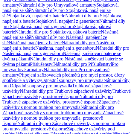
armatury
Náhradní díly pro Umyvadlové armatury
Stojánková,
napájení ze sítě
Náhradní díly pro Stojánková, napájení ze
sítě
Stojánková, napájení z baterie
Náhradní díly pro Stojánková,
napájení z baterie
Stojánková, napájení z generátoru
Náhradní díly
pro Stojánková, napájení z generátoru
Stojánková, páková
baterie
Náhradní díly pro Stojánková, páková baterie
Nástěnná,
napájení ze sítě
Náhradní díly pro Nástěnná, napájení ze
sítě
Nástěnná, napájení z baterie
Náhradní díly pro Nástěnná,
napájení z baterie
Nástěnná, napájení z generátoru
Náhradní díly pro
Nástěnná, napájení z generátoru
Nástěnná, směšovací baterie se
dvěma pákami
Náhradní díly pro Nástěnná, směšovací baterie se
dvěma pákami
Příslušenství
Náhradní díly pro Příslušenství
Pro
umyvadlové armatury
Náhradní díly pro Pro umyvadlové
armatury
Připojení zařizovacích předmětů pro mycí prostor, dřezy,
spotřebiče a výlevky
Odpadní soupravy pro umyvadla
Náhradní díly
pro Odpadní soupravy pro umyvadla
Trubkové zápachové
uzávěrky
Náhradní díly pro Trubkové zápachové uzávěrky
Trubkové
zápachové uzávěrky, prostorově úsporné
Náhradní díly pro
Trubkové zápachové uzávěrky, prostorově úsporné
Zápachové
uzávěrky s nornou trubkou pro umyvadla
Náhradní díly pro
Zápachové uzávěrky s nornou trubkou pro umyvadla
Zápachové
uzávěrky s nornou trubkou pro umyvadla, prostorově
úsporné
Náhradní díly pro Zápachové uzávěrky s nornou trubkou
pro umyvadla, prostorově úsporné
Zápachové uzávěrky pod