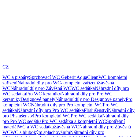
CZ
WC a pisoáry
Sprchovací WC Geberit AquaClean
WC-kompletní
zařízení
Náhradní díly pro WC-kompletní zařízení
Závěsná
WC
Náhradní díly pro Závěsná WC
WC sedátka
Náhradní díly pro
WC sedátka
Pro WC keramiky
Náhradní díly pro Pro WC
keramiky
Designové panely
Náhradní díly pro Designové panely
Pro
kompletní WC
Náhradní díly pro Pro kompletní WC
Pro WC
sedátka
Náhradní díly pro Pro WC sedátka
Příslušenství
Náhradní díly
pro Příslušenství
Pro kompletní WC
Pro WC sedátka
Náhradní díly
pro Pro WC sedátka
Pro WC sedátka a kompletní WC
Spotřební
materiál
WC a WC sedátka
Závěsná WC
Náhradní díly pro Závěsná
WC
WC s hlubokým splachováním
Náhradní díly pro