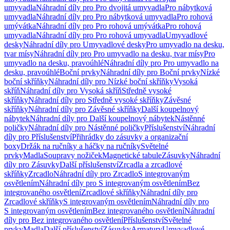
umyvadla
Náhradní díly pro Pro dvojitá umyvadla
Pro nábytková
umyvadla
Náhradní díly pro Pro nábytková umyvadla
Pro rohová
umývátka
Náhradní díly pro Pro rohová umývátka
Pro rohová
umyvadla
Náhradní díly pro Pro rohová umyvadla
Umyvadlové
desky
Náhradní díly pro Umyvadlové desky
Pro umyvadlo na desku,
tvar mísy
Náhradní díly pro Pro umyvadlo na desku, tvar mísy
Pro
umyvadlo na desku, pravoúhlé
Náhradní díly pro Pro umyvadlo na
desku, pravoúhlé
Boční prvky
Náhradní díly pro Boční prvky
Nízké
boční skříňky
Náhradní díly pro Nízké boční skříňky
Vysoká
skříň
Náhradní díly pro Vysoká skříň
Středně vysoké
skříňky
Náhradní díly pro Středně vysoké skříňky
Závěsné
skříňky
Náhradní díly pro Závěsné skříňky
Další koupelnový
nábytek
Náhradní díly pro Další koupelnový nábytek
Nástěnné
poličky
Náhradní díly pro Nástěnné poličky
Příslušenství
Náhradní
díly pro Příslušenství
Přihrádky do zásuvky a organizační
boxy
Držák na ručníky a háčky na ručníky
Světelné
prvky
Madla
Soupravy nožiček
Magnetické tabule
Zásuvky
Náhradní
díly pro Zásuvky
Další příslušenství
Zrcadla a zrcadlové
skříňky
Zrcadlo
Náhradní díly pro Zrcadlo
S integrovaným
osvětlením
Náhradní díly pro S integrovaným osvětlením
Bez
integrovaného osvětlení
Zrcadlové skříňky
Náhradní díly pro
Zrcadlové skříňky
S integrovaným osvětlením
Náhradní díly pro
S integrovaným osvětlením
Bez integrovaného osvětlení
Náhradní
díly pro Bez integrovaného osvětlení
Příslušenství
Světelné
prvky
Madla
Další příslušenství
Zásuvky
Armatury
Umyvadlové