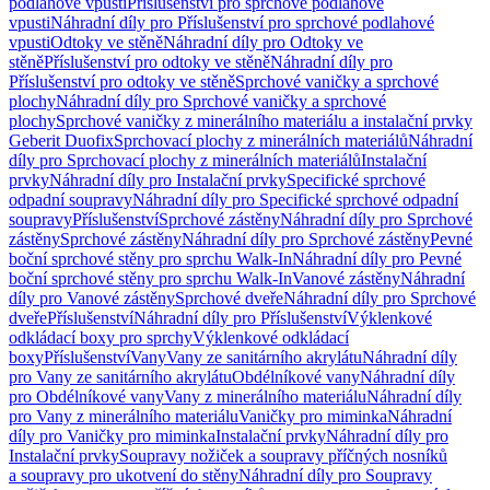
podlahové vpusti
Příslušenství pro sprchové podlahové
vpusti
Náhradní díly pro Příslušenství pro sprchové podlahové
vpusti
Odtoky ve stěně
Náhradní díly pro Odtoky ve
stěně
Příslušenství pro odtoky ve stěně
Náhradní díly pro
Příslušenství pro odtoky ve stěně
Sprchové vaničky a sprchové
plochy
Náhradní díly pro Sprchové vaničky a sprchové
plochy
Sprchové vaničky z minerálního materiálu a instalační prvky
Geberit Duofix
Sprchovací plochy z minerálních materiálů
Náhradní
díly pro Sprchovací plochy z minerálních materiálů
Instalační
prvky
Náhradní díly pro Instalační prvky
Specifické sprchové
odpadní soupravy
Náhradní díly pro Specifické sprchové odpadní
soupravy
Příslušenství
Sprchové zástěny
Náhradní díly pro Sprchové
zástěny
Sprchové zástěny
Náhradní díly pro Sprchové zástěny
Pevné
boční sprchové stěny pro sprchu Walk-In
Náhradní díly pro Pevné
boční sprchové stěny pro sprchu Walk-In
Vanové zástěny
Náhradní
díly pro Vanové zástěny
Sprchové dveře
Náhradní díly pro Sprchové
dveře
Příslušenství
Náhradní díly pro Příslušenství
Výklenkové
odkládací boxy pro sprchy
Výklenkové odkládací
boxy
Příslušenství
Vany
Vany ze sanitárního akrylátu
Náhradní díly
pro Vany ze sanitárního akrylátu
Obdélníkové vany
Náhradní díly
pro Obdélníkové vany
Vany z minerálního materiálu
Náhradní díly
pro Vany z minerálního materiálu
Vaničky pro miminka
Náhradní
díly pro Vaničky pro miminka
Instalační prvky
Náhradní díly pro
Instalační prvky
Soupravy nožiček a soupravy příčných nosníků
a soupravy pro ukotvení do stěny
Náhradní díly pro Soupravy