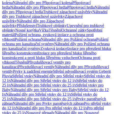
kolena
Náhradní díly pro Připojovací kolena
Připojovací
hrdla
Náhradní díly pro Připojovací hrdla
Připojovací hrdla
Náhradní
díly pro Připojovací hrdla
Trubkové zápachové uzávěrky
Náhradní
díly pro Trubkové zápachové uzávěrky
Zápachové
uzávěrky
Náhradní díly pro Zápachové
uzávěrky
Příslušenství
Trubkové objímky
Upevnění pro trubkové
objímky
Nosné korýtka
Víčka
Těsnění
Ochranné zátky
Spotřební
materiál
Požární ochrana, zvuková izolace a ochrana proti
vlhkosti
Požární ochrana
Náhradní díly pro Požární ochrana
Požární
ochrana pro kanalizační systémy
Náhradní díly pro Požární ochrana
pro kanalizační systémy
Zvuková izolace
Izolace pro přerušení hluku
šířeného konstrukcemi
Izolace pro přerušení hluku šířeného
konstrukcemi a proti hluku šířenému vzduchem
Ochrana proti
vlhkosti
Těsnění
Přivzdušňovací ventily pro
kanalizaci
Přivzdušňovací ventily
Náhradní díly pro Přivzdušňovací
ventily
Prvky k zadržení energie
Střešní odvodňovací systém Geberit
Pluvia
Střešní vtoky
Náhradní díly pro Střešní vtoky
Střešní vtoky do
12 l/s
Náhradní díly pro Střešní vtoky do 12 l/s
Střešní vtoky do
25 l/s
Náhradní díly pro Střešní vtoky do 25 l/s
Střešní vtoky pro
žlaby
Náhradní díly pro Střešní vtoky pro žlaby
Střešní vtoky do 12
l/s
Náhradní díly pro Střešní vtoky do 12 l/s
Střešní vtoky do
25 l/s
Náhradní díly pro Střešní vtoky do 25 l/s
Prvky parotěsných
zábran
Náhradní díly pro Prvky parotěsných zábran
Pro střešní vtoky
do 12 l/s
Náhradní díly pro Pro střešní vtoky do 12 l/s
Pro střešní
vtoky do 25 l/s
Nouzové přepady
Náhradní díly pro Nouzové