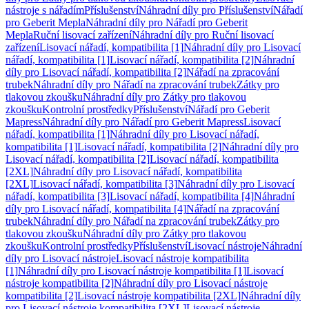
nástroje s nářadím
Příslušenství
Náhradní díly pro Příslušenství
Nářadí
pro Geberit Mepla
Náhradní díly pro Nářadí pro Geberit
Mepla
Ruční lisovací zařízení
Náhradní díly pro Ruční lisovací
zařízení
Lisovací nářadí, kompatibilita [1]
Náhradní díly pro Lisovací
nářadí, kompatibilita [1]
Lisovací nářadí, kompatibilita [2]
Náhradní
díly pro Lisovací nářadí, kompatibilita [2]
Nářadí na zpracování
trubek
Náhradní díly pro Nářadí na zpracování trubek
Zátky pro
tlakovou zkoušku
Náhradní díly pro Zátky pro tlakovou
zkoušku
Kontrolní prostředky
Příslušenství
Nářadí pro Geberit
Mapress
Náhradní díly pro Nářadí pro Geberit Mapress
Lisovací
nářadí, kompatibilita [1]
Náhradní díly pro Lisovací nářadí,
kompatibilita [1]
Lisovací nářadí, kompatibilita [2]
Náhradní díly pro
Lisovací nářadí, kompatibilita [2]
Lisovací nářadí, kompatibilita
[2XL]
Náhradní díly pro Lisovací nářadí, kompatibilita
[2XL]
Lisovací nářadí, kompatibilita [3]
Náhradní díly pro Lisovací
nářadí, kompatibilita [3]
Lisovací nářadí, kompatibilita [4]
Náhradní
díly pro Lisovací nářadí, kompatibilita [4]
Nářadí na zpracování
trubek
Náhradní díly pro Nářadí na zpracování trubek
Zátky pro
tlakovou zkoušku
Náhradní díly pro Zátky pro tlakovou
zkoušku
Kontrolní prostředky
Příslušenství
Lisovací nástroje
Náhradní
díly pro Lisovací nástroje
Lisovací nástroje kompatibilita
[1]
Náhradní díly pro Lisovací nástroje kompatibilita [1]
Lisovací
nástroje kompatibilita [2]
Náhradní díly pro Lisovací nástroje
kompatibilita [2]
Lisovací nástroje kompatibilita [2XL]
Náhradní díly
pro Lisovací nástroje kompatibilita [2XL]
Lisovací nástroje,