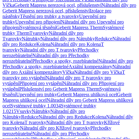
Víčka
Geberit Mapress nerezová ocel, příslušenství
Náhradní díly pro
Geberit Mapress nerezová ocel, příslušenství
Izolace pro
nástěnky
Těsnění pro trubky a tvarovky
Upevnění pro
trubky
Upevnění pro připojení
Náhradní díly pro Upevnění pro
připojení
Systémová těsnění
Geberit Mapress Therm
Systémové
trubky Therm
Tvarovky
Náhradní díly pro
Tvarovky
Nátrubky
Náhradní díly pro Nátrubky
Redukce
Náhradní
díly pro Redukce
Kolena
Náhradní díly pro Kolena
T
tvarovky
Náhradní díly pro T tvarovky
Přechodky
nerozebíratelné
Náhradní díly pro Přechodky
nerozebíratelné
Přechodky a spojky, rozebíratelné
Náhradní díly pro
Přechodky a spojky, rozebíratelné
Axiální kompenzátory
Náhradní
díly pro Axiální kompenzátory
Víčka
Náhradní díly pro Víčka
T
tvarovky pro vytápění
Náhradní díly pro T tvarovky pro
vytápění
Připojení pro vytápění
Náhradní díly pro Připojení pro
vytápění
Příslušenství pro Geberit Mapress Therm
Systémová
těsnění
Upevnění pro trubky
Geberit Mapress uhlíková ocel
Geberit
Mapress uhlíková ocel
Náhradní díly pro Geberit Mapress uhlíková
ocel
Systémové trubky 1.0034
Systémové trubky
1.0215
Vsuvky
Nátrubky
Náhradní díly pro
Nátrubky
Redukce
Náhradní díly pro Redukce
Kolena
Náhradní díly
pro Kolena
T tvarovky
Náhradní díly pro T tvarovky
Křížové
tvarovky
Náhradní díly pro Křížové tvarovky
Přechodky
nerozebíratelné
Náhradní díly pro Přechodky