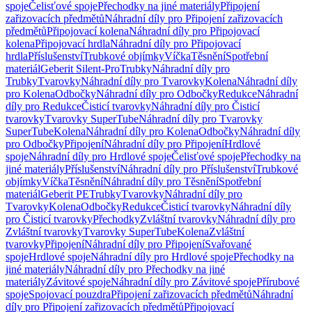
spoje
Čelisťové spoje
Přechodky na jiné materiály
Připojení
zařizovacích předmětů
Náhradní díly pro Připojení zařizovacích
předmětů
Připojovací kolena
Náhradní díly pro Připojovací
kolena
Připojovací hrdla
Náhradní díly pro Připojovací
hrdla
Příslušenství
Trubkové objímky
Víčka
Těsnění
Spotřební
materiál
Geberit Silent-Pro
Trubky
Náhradní díly pro
Trubky
Tvarovky
Náhradní díly pro Tvarovky
Kolena
Náhradní díly
pro Kolena
Odbočky
Náhradní díly pro Odbočky
Redukce
Náhradní
díly pro Redukce
Čisticí tvarovky
Náhradní díly pro Čisticí
tvarovky
Tvarovky SuperTube
Náhradní díly pro Tvarovky
SuperTube
Kolena
Náhradní díly pro Kolena
Odbočky
Náhradní díly
pro Odbočky
Připojení
Náhradní díly pro Připojení
Hrdlové
spoje
Náhradní díly pro Hrdlové spoje
Čelisťové spoje
Přechodky na
jiné materiály
Příslušenství
Náhradní díly pro Příslušenství
Trubkové
objímky
Víčka
Těsnění
Náhradní díly pro Těsnění
Spotřební
materiál
Geberit PE
Trubky
Tvarovky
Náhradní díly pro
Tvarovky
Kolena
Odbočky
Redukce
Čisticí tvarovky
Náhradní díly
pro Čisticí tvarovky
Přechodky
Zvláštní tvarovky
Náhradní díly pro
Zvláštní tvarovky
Tvarovky SuperTube
Kolena
Zvláštní
tvarovky
Připojení
Náhradní díly pro Připojení
Svařované
spoje
Hrdlové spoje
Náhradní díly pro Hrdlové spoje
Přechodky na
jiné materiály
Náhradní díly pro Přechodky na jiné
materiály
Závitové spoje
Náhradní díly pro Závitové spoje
Přírubové
spoje
Spojovací pouzdra
Připojení zařizovacích předmětů
Náhradní
díly pro Připojení zařizovacích předmětů
Připojovací