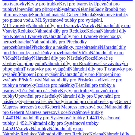
pro tvarovky
Kryty pro trubky
Kryt pro tvarovky
Upevnění pro
trubky
Upevnění pro připojení
Systémová těsnění
Sady šroubů pro
přírubové spoje
Spotřební materiál
Geberit Mepla
Systémové trubky
pro pitnou vodu, ML
Systémové trubky pro vytápění,
ML
Tvarovky
Náhradní díly pro Tvarovky
Vsuvky
Náhradní díly pro
Vsuvky
Redukce
Náhradní díly pro Redukce
Kolena
Náhradní díly
pro Kolena
T tvarovky
Náhradní díly pro T tvarovky
Přechodky
nerozebíratelné
Náhradní díly pro Přechodky
nerozebíratelné
Přechodky a nástěnky, rozebíratelné
Náhradní díly
pro Přechodky a nástěnky, rozebíratelné
Víčka
Náhradní díly pro
Víčka
Nástěnky
Náhradní díly pro Nástěnky
Rozdělovač se
závitovým připojením
Náhradní díly pro Rozdělovač se závitovým
připojením
T tvarovky pro vytápění
Náhradní díly pro T tvarovky pro
vytápění
Připojení pro vytápění
Náhradní díly pro Připojení pro
vytápění
Příslušenství
Náhradní díly pro Příslušenství
Izolace pro
trubky a tvarovky
Izolace pro nástěnky
Těsnění pro trubky a
tvarovky
Těsnění pro nástěnky
Kryty pro trubky
Upevnění pro
trubky
Upevnění pro nástěnky
Náhradní díly pro Upevnění pro
nástěnky
Systémová těsnění
Sady šroubů pro přírubové spoje
Geberit
Mapress nerezová ocel
Geberit Mapress nerezová ocel
Náhradní díly
pro Geberit Mapress nerezová ocel
Systémové trubky
1.4401
Náhradní díly pro Systémové trubky 1.4401
Systémové
trubky 1.4521
Náhradní díly pro Systémové trubky
1.4521
Vsuvky
Nátrubky
Náhradní díly pro
Nátrubky
Redukce
Náhradní díly pro Redukce
Kolena
Náhradní díly