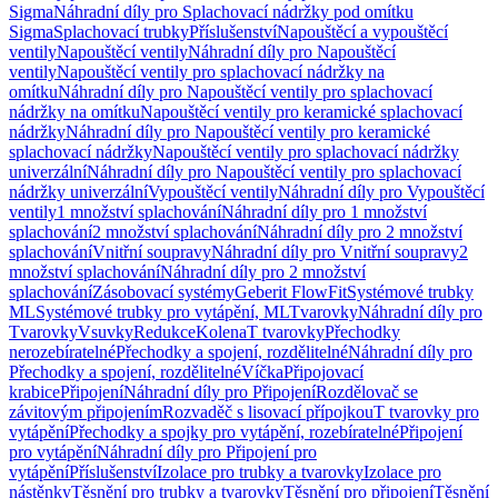
Sigma
Náhradní díly pro Splachovací nádržky pod omítku
Sigma
Splachovací trubky
Příslušenství
Napouštěcí a vypouštěcí
ventily
Napouštěcí ventily
Náhradní díly pro Napouštěcí
ventily
Napouštěcí ventily pro splachovací nádržky na
omítku
Náhradní díly pro Napouštěcí ventily pro splachovací
nádržky na omítku
Napouštěcí ventily pro keramické splachovací
nádržky
Náhradní díly pro Napouštěcí ventily pro keramické
splachovací nádržky
Napouštěcí ventily pro splachovací nádržky
univerzální
Náhradní díly pro Napouštěcí ventily pro splachovací
nádržky univerzální
Vypouštěcí ventily
Náhradní díly pro Vypouštěcí
ventily
1 množství splachování
Náhradní díly pro 1 množství
splachování
2 množství splachování
Náhradní díly pro 2 množství
splachování
Vnitřní soupravy
Náhradní díly pro Vnitřní soupravy
2
množství splachování
Náhradní díly pro 2 množství
splachování
Zásobovací systémy
Geberit FlowFit
Systémové trubky
ML
Systémové trubky pro vytápění, ML
Tvarovky
Náhradní díly pro
Tvarovky
Vsuvky
Redukce
Kolena
T tvarovky
Přechodky
nerozebíratelné
Přechodky a spojení, rozdělitelné
Náhradní díly pro
Přechodky a spojení, rozdělitelné
Víčka
Připojovací
krabice
Připojení
Náhradní díly pro Připojení
Rozdělovač se
závitovým připojením
Rozvaděč s lisovací přípojkou
T tvarovky pro
vytápění
Přechodky a spojky pro vytápění, rozebíratelné
Připojení
pro vytápění
Náhradní díly pro Připojení pro
vytápění
Příslušenství
Izolace pro trubky a tvarovky
Izolace pro
nástěnky
Těsnění pro trubky a tvarovky
Těsnění pro připojení
Těsnění