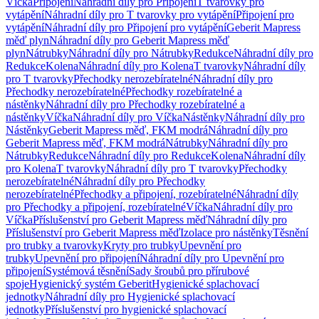
Víčka
Připojení
Náhradní díly pro Připojení
T tvarovky pro
vytápění
Náhradní díly pro T tvarovky pro vytápění
Připojení pro
vytápění
Náhradní díly pro Připojení pro vytápění
Geberit Mapress
měď plyn
Náhradní díly pro Geberit Mapress měď
plyn
Nátrubky
Náhradní díly pro Nátrubky
Redukce
Náhradní díly pro
Redukce
Kolena
Náhradní díly pro Kolena
T tvarovky
Náhradní díly
pro T tvarovky
Přechodky nerozebíratelné
Náhradní díly pro
Přechodky nerozebíratelné
Přechodky rozebíratelné a
nástěnky
Náhradní díly pro Přechodky rozebíratelné a
nástěnky
Víčka
Náhradní díly pro Víčka
Nástěnky
Náhradní díly pro
Nástěnky
Geberit Mapress měď, FKM modrá
Náhradní díly pro
Geberit Mapress měď, FKM modrá
Nátrubky
Náhradní díly pro
Nátrubky
Redukce
Náhradní díly pro Redukce
Kolena
Náhradní díly
pro Kolena
T tvarovky
Náhradní díly pro T tvarovky
Přechodky
nerozebíratelné
Náhradní díly pro Přechodky
nerozebíratelné
Přechodky a připojení, rozebíratelné
Náhradní díly
pro Přechodky a připojení, rozebíratelné
Víčka
Náhradní díly pro
Víčka
Příslušenství pro Geberit Mapress měď
Náhradní díly pro
Příslušenství pro Geberit Mapress měď
Izolace pro nástěnky
Těsnění
pro trubky a tvarovky
Kryty pro trubky
Upevnění pro
trubky
Upevnění pro připojení
Náhradní díly pro Upevnění pro
připojení
Systémová těsnění
Sady šroubů pro přírubové
spoje
Hygienický systém Geberit
Hygienické splachovací
jednotky
Náhradní díly pro Hygienické splachovací
jednotky
Příslušenství pro hygienické splachovací