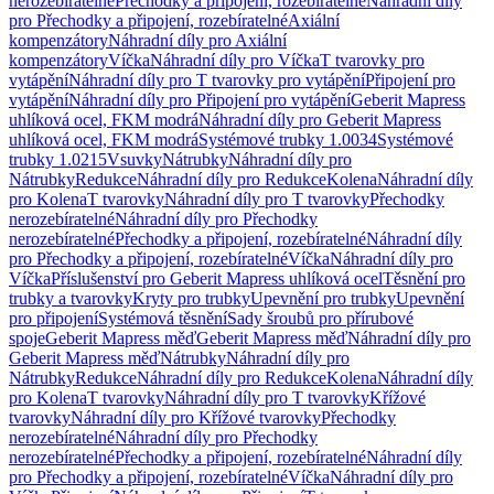
nerozebíratelné
Přechodky a připojení, rozebíratelné
Náhradní díly
pro Přechodky a připojení, rozebíratelné
Axiální
kompenzátory
Náhradní díly pro Axiální
kompenzátory
Víčka
Náhradní díly pro Víčka
T tvarovky pro
vytápění
Náhradní díly pro T tvarovky pro vytápění
Připojení pro
vytápění
Náhradní díly pro Připojení pro vytápění
Geberit Mapress
uhlíková ocel, FKM modrá
Náhradní díly pro Geberit Mapress
uhlíková ocel, FKM modrá
Systémové trubky 1.0034
Systémové
trubky 1.0215
Vsuvky
Nátrubky
Náhradní díly pro
Nátrubky
Redukce
Náhradní díly pro Redukce
Kolena
Náhradní díly
pro Kolena
T tvarovky
Náhradní díly pro T tvarovky
Přechodky
nerozebíratelné
Náhradní díly pro Přechodky
nerozebíratelné
Přechodky a připojení, rozebíratelné
Náhradní díly
pro Přechodky a připojení, rozebíratelné
Víčka
Náhradní díly pro
Víčka
Příslušenství pro Geberit Mapress uhlíková ocel
Těsnění pro
trubky a tvarovky
Kryty pro trubky
Upevnění pro trubky
Upevnění
pro připojení
Systémová těsnění
Sady šroubů pro přírubové
spoje
Geberit Mapress měď
Geberit Mapress měď
Náhradní díly pro
Geberit Mapress měď
Nátrubky
Náhradní díly pro
Nátrubky
Redukce
Náhradní díly pro Redukce
Kolena
Náhradní díly
pro Kolena
T tvarovky
Náhradní díly pro T tvarovky
Křížové
tvarovky
Náhradní díly pro Křížové tvarovky
Přechodky
nerozebíratelné
Náhradní díly pro Přechodky
nerozebíratelné
Přechodky a připojení, rozebíratelné
Náhradní díly
pro Přechodky a připojení, rozebíratelné
Víčka
Náhradní díly pro