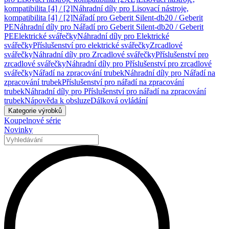
kompatibilita [4] / [2]
Náhradní díly pro Lisovací nástroje,
kompatibilita [4] / [2]
Nářadí pro Geberit Silent-db20 / Geberit
PE
Náhradní díly pro Nářadí pro Geberit Silent-db20 / Geberit
PE
Elektrické svářečky
Náhradní díly pro Elektrické
svářečky
Příslušenství pro elektrické svářečky
Zrcadlové
svářečky
Náhradní díly pro Zrcadlové svářečky
Příslušenství pro
zrcadlové svářečky
Náhradní díly pro Příslušenství pro zrcadlové
svářečky
Nářadí na zpracování trubek
Náhradní díly pro Nářadí na
zpracování trubek
Příslušenství pro nářadí na zpracování
trubek
Náhradní díly pro Příslušenství pro nářadí na zpracování
trubek
Nápověda k obsluze
Dálková ovládání
Kategorie výrobků
Koupelnové série
Novinky