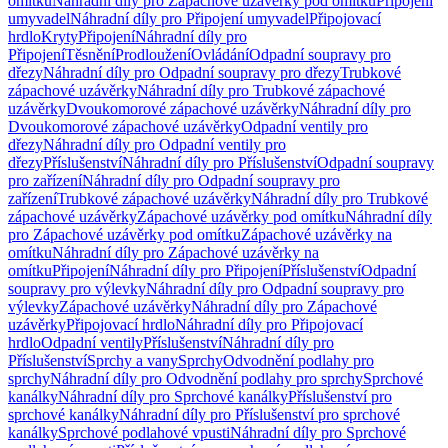
omítku
Náhradní díly pro Zápachové uzávěrky pod omítku
Připojení
umyvadel
Náhradní díly pro Připojení umyvadel
Připojovací
hrdlo
Kryty
Připojení
Náhradní díly pro
Připojení
Těsnění
Prodloužení
Ovládání
Odpadní soupravy pro
dřezy
Náhradní díly pro Odpadní soupravy pro dřezy
Trubkové
zápachové uzávěrky
Náhradní díly pro Trubkové zápachové
uzávěrky
Dvoukomorové zápachové uzávěrky
Náhradní díly pro
Dvoukomorové zápachové uzávěrky
Odpadní ventily pro
dřezy
Náhradní díly pro Odpadní ventily pro
dřezy
Příslušenství
Náhradní díly pro Příslušenství
Odpadní soupravy
pro zařízení
Náhradní díly pro Odpadní soupravy pro
zařízení
Trubkové zápachové uzávěrky
Náhradní díly pro Trubkové
zápachové uzávěrky
Zápachové uzávěrky pod omítku
Náhradní díly
pro Zápachové uzávěrky pod omítku
Zápachové uzávěrky na
omítku
Náhradní díly pro Zápachové uzávěrky na
omítku
Připojení
Náhradní díly pro Připojení
Příslušenství
Odpadní
soupravy pro výlevky
Náhradní díly pro Odpadní soupravy pro
výlevky
Zápachové uzávěrky
Náhradní díly pro Zápachové
uzávěrky
Připojovací hrdlo
Náhradní díly pro Připojovací
hrdlo
Odpadní ventily
Příslušenství
Náhradní díly pro
Příslušenství
Sprchy a vany
Sprchy
Odvodnění podlahy pro
sprchy
Náhradní díly pro Odvodnění podlahy pro sprchy
Sprchové
kanálky
Náhradní díly pro Sprchové kanálky
Příslušenství pro
sprchové kanálky
Náhradní díly pro Příslušenství pro sprchové
kanálky
Sprchové podlahové vpusti
Náhradní díly pro Sprchové