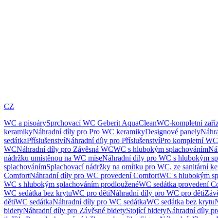
CZ
WC a pisoáry
Sprchovací WC Geberit AquaClean
WC-kompletní zaříz
keramiky
Náhradní díly pro Pro WC keramiky
Designové panely
Náhra
sedátka
Příslušenství
Náhradní díly pro Příslušenství
Pro kompletní WC
WC
Náhradní díly pro Závěsná WC
WC s hlubokým splachováním
Ná
nádržku umístěnou na WC míse
Náhradní díly pro WC s hlubokým sp
splachováním
Splachovací nádržky na omítku pro WC, ze sanitární k
Comfort
Náhradní díly pro WC provedení Comfort
WC s hlubokým sp
WC s hlubokým splachováním prodloužené
WC sedátka provedení C
WC sedátka bez krytu
WC pro děti
Náhradní díly pro WC pro děti
Záv
děti
WC sedátka
Náhradní díly pro WC sedátka
WC sedátka bez krytu
N
bidety
Náhradní díly pro Závěsné bidety
Stojící bidety
Náhradní díly pro