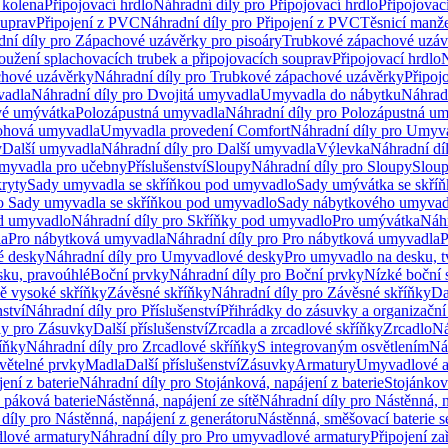
 kolena
Připojovací hrdlo
Náhradní díly pro Připojovací hrdlo
Připojovac
ouprav
Připojení z PVC
Náhradní díly pro Připojení z PVC
Těsnicí manže
ní díly pro Zápachové uzávěrky pro pisoáry
Trubkové zápachové uzáv
oužení splachovacích trubek a připojovacích souprav
Připojovací hrdlo
N
chové uzávěrky
Náhradní díly pro Trubkové zápachové uzávěrky
Připoj
vadla
Náhradní díly pro Dvojitá umyvadla
Umyvadla do nábytku
Náhrad
é umývátka
Polozápustná umyvadla
Náhradní díly pro Polozápustná u
hová umyvadla
Umyvadla provedení Comfort
Náhradní díly pro Umyv
y
Další umyvadla
Náhradní díly pro Další umyvadla
Výlevka
Náhradní dí
myvadla pro učebny
Příslušenství
Sloupy
Náhradní díly pro Sloupy
Slou
kryty
Sady umyvadla se skříňkou pod umyvadlo
Sady umývátka se skří
ro Sady umyvadla se skříňkou pod umyvadlo
Sady nábytkového umyvadl
d umyvadlo
Náhradní díly pro Skříňky pod umyvadlo
Pro umývátka
Náhr
la
Pro nábytková umyvadla
Náhradní díly pro Pro nábytková umyvadla
P
 desky
Náhradní díly pro Umyvadlové desky
Pro umyvadlo na desku, t
sku, pravoúhlé
Boční prvky
Náhradní díly pro Boční prvky
Nízké boční 
ně vysoké skříňky
Závěsné skříňky
Náhradní díly pro Závěsné skříňky
Da
nství
Náhradní díly pro Příslušenství
Přihrádky do zásuvky a organizačn
ly pro Zásuvky
Další příslušenství
Zrcadla a zrcadlové skříňky
Zrcadlo
Ná
íňky
Náhradní díly pro Zrcadlové skříňky
S integrovaným osvětlením
Ná
větelné prvky
Madla
Další příslušenství
Zásuvky
Armatury
Umyvadlové a
ení z baterie
Náhradní díly pro Stojánková, napájení z baterie
Stojánkov
 páková baterie
Nástěnná, napájení ze sítě
Náhradní díly pro Nástěnná, n
díly pro Nástěnná, napájení z generátoru
Nástěnná, směšovací baterie 
lové armatury
Náhradní díly pro Pro umyvadlové armatury
Připojení za