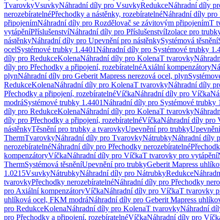
Tvarovky
Vsuvky
Náhradní díly pro Vsuvky
Redukce
Náhradní díly p
nerozebíratelné
Přechodky a nástěnky, rozebíratelné
Náhradní díly pro 
připojením
Náhradní díly pro Rozdělovač se závitovým připojením
T t
vytápění
Příslušenství
Náhradní díly pro Příslušenství
Izolace pro trubk
nástěnky
Náhradní díly pro Upevnění pro nástěnky
Systémová těsnění
ocel
Systémové trubky 1.4401
Náhradní díly pro Systémové trubky 1.
díly pro Redukce
Kolena
Náhradní díly pro Kolena
T tvarovky
Náhradn
díly pro Přechodky a připojení, rozebíratelné
Axiální kompenzátory
Ná
plyn
Náhradní díly pro Geberit Mapress nerezová ocel, plyn
Systémové
Redukce
Kolena
Náhradní díly pro Kolena
T tvarovky
Náhradní díly p
Přechodky a připojení, rozebíratelné
Víčka
Náhradní díly pro Víčka
Ná
modrá
Systémové trubky 1.4401
Náhradní díly pro Systémové trubky 
díly pro Redukce
Kolena
Náhradní díly pro Kolena
T tvarovky
Náhradn
díly pro Přechodky a připojení, rozebíratelné
Víčka
Náhradní díly pro 
nástěnky
Těsnění pro trubky a tvarovky
Upevnění pro trubky
Upevnění 
Therm
Tvarovky
Náhradní díly pro Tvarovky
Nátrubky
Náhradní díly 
nerozebíratelné
Náhradní díly pro Přechodky nerozebíratelné
Přechodky
kompenzátory
Víčka
Náhradní díly pro Víčka
T tvarovky pro vytápění
Therm
Systémová těsnění
Upevnění pro trubky
Geberit Mapress uhlíko
1.0215
Vsuvky
Nátrubky
Náhradní díly pro Nátrubky
Redukce
Náhradn
tvarovky
Přechodky nerozebíratelné
Náhradní díly pro Přechodky nero
pro Axiální kompenzátory
Víčka
Náhradní díly pro Víčka
T tvarovky p
uhlíková ocel, FKM modrá
Náhradní díly pro Geberit Mapress uhlík
pro Redukce
Kolena
Náhradní díly pro Kolena
T tvarovky
Náhradní díl
pro Přechodky a připojení, rozebíratelné
Víčka
Náhradní díly pro Víčk