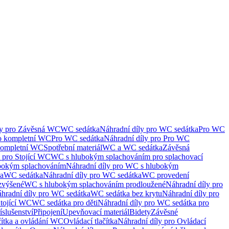
ly pro Závěsná WC
WC sedátka
Náhradní díly pro WC sedátka
Pro WC
ro kompletní WC
Pro WC sedátka
Náhradní díly pro Pro WC
kompletní WC
Spotřební materiál
WC a WC sedátka
Závěsná
 pro Stojící WC
WC s hlubokým splachováním pro splachovací
bokým splachováním
Náhradní díly pro WC s hlubokým
ka
WC sedátka
Náhradní díly pro WC sedátka
WC provedení
zvýšené
WC s hlubokým splachováním prodloužené
Náhradní díly pro
hradní díly pro WC sedátka
WC sedátka bez krytu
Náhradní díly pro
Stojící WC
WC sedátka pro děti
Náhradní díly pro WC sedátka pro
íslušenství
Připojení
Upevňovací materiál
Bidety
Závěsné
čítka a ovládání WC
Ovládací tlačítka
Náhradní díly pro Ovládací