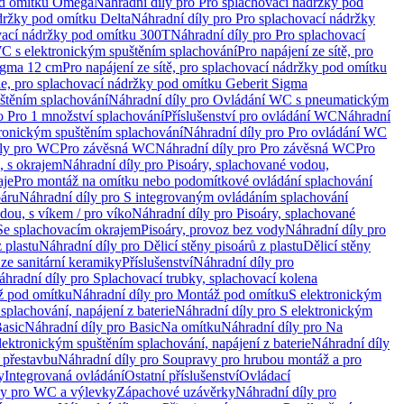
od omítku Omega
Náhradní díly pro Pro splachovací nádržky pod
držky pod omítku Delta
Náhradní díly pro Pro splachovací nádržky
vací nádržky pod omítku 300T
Náhradní díly pro Pro splachovací
C s elektronickým spuštěním splachování
Pro napájení ze sítě, pro
Sigma 12 cm
Pro napájení ze sítě, pro splachovací nádržky pod omítku
rie, pro splachovací nádržky pod omítku Geberit Sigma
těním splachování
Náhradní díly pro Ovládání WC s pneumatickým
o Pro 1 množství splachování
Příslušenství pro ovládání WC
Náhradní
ronickým spuštěním splachování
Náhradní díly pro Pro ovládání WC
uly pro WC
Pro závěsná WC
Náhradní díly pro Pro závěsná WC
Pro
, s okrajem
Náhradní díly pro Pisoáry, splachované vodou,
aje
Pro montáž na omítku nebo podomítkové ovládání splachování
oáru
Náhradní díly pro S integrovaným ovládáním splachování
dou, s víkem / pro víko
Náhradní díly pro Pisoáry, splachované
 Se splachovacím okrajem
Pisoáry, provoz bez vody
Náhradní díly pro
z plastu
Náhradní díly pro Dělicí stěny pisoárů z plastu
Dělicí stěny
 ze sanitární keramiky
Příslušenství
Náhradní díly pro
áhradní díly pro Splachovací trubky, splachovací kolena
 pod omítku
Náhradní díly pro Montáž pod omítku
S elektronickým
splachování, napájení z baterie
Náhradní díly pro S elektronickým
asic
Náhradní díly pro Basic
Na omítku
Náhradní díly pro Na
lektronickým spuštěním splachování, napájení z baterie
Náhradní díly
 přestavbu
Náhradní díly pro Soupravy pro hrubou montáž a pro
y
Integrovaná ovládání
Ostatní příslušenství
Ovládací
vy pro WC a výlevky
Zápachové uzávěrky
Náhradní díly pro