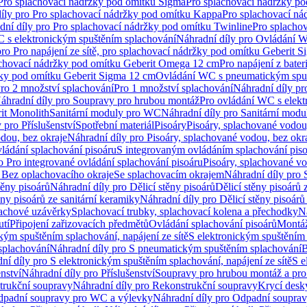
 Pro splachovací nádržky pod omítku Sigma
Pro splachovací nádržky p
íly pro Pro splachovací nádržky pod omítku Kappa
Pro splachovací ná
dní díly pro Pro splachovací nádržky pod omítku Twinline
Pro splacho
 s elektronickým spuštěním splachování
Náhradní díly pro Ovládání W
pro Pro napájení ze sítě, pro splachovací nádržky pod omítku Geberit 
plachovací nádržky pod omítku Geberit Omega 12 cm
Pro napájení z bate
ržky pod omítku Geberit Sigma 12 cm
Ovládání WC s pneumatickým spuš
Pro 2 množství splachování
Pro 1 množství splachování
Náhradní díly pr
áhradní díly pro Soupravy pro hrubou montáž
Pro ovládání WC s elekt
it Monolith
Sanitární moduly pro WC
Náhradní díly pro Sanitární mod
 pro Příslušenství
Spotřební materiál
Pisoáry
Pisoáry, splachované vodou
dou, bez okraje
Náhradní díly pro Pisoáry, splachované vodou, bez okr
ládání splachování pisoáru
S integrovaným ovládáním splachování pis
o Pro integrované ovládání splachování pisoáru
Pisoáry, splachované vo
 Bez oplachovacího okraje
Se splachovacím okrajem
Náhradní díly pro
těny pisoárů
Náhradní díly pro Dělicí stěny pisoárů
Dělicí stěny pisoárů 
ěny pisoárů ze sanitární keramiky
Náhradní díly pro Dělicí stěny pisoárů
pachové uzávěrky
Splachovací trubky, splachovací kolena a přechodky
N
utí
Připojení zařizovacích předmětů
Ovládání splachování pisoárů
Montáž
kým spuštěním splachování, napájení ze sítě
S elektronickým spuštěním 
splachování
Náhradní díly pro S pneumatickým spuštěním splachování
B
ní díly pro S elektronickým spuštěním splachování, napájení ze sítě
S e
enství
Náhradní díly pro Příslušenství
Soupravy pro hrubou montáž a pro
trukční soupravy
Náhradní díly pro Rekonstrukční soupravy
Krycí desk
padní soupravy pro WC a výlevky
Náhradní díly pro Odpadní soupra