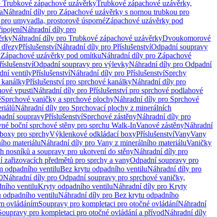
o Trubkové zápachové uzávěrky
Trubkové zápachové uzávěrky,
a
Náhradní díly pro Zápachové uzávěrky s nornou trubkou pro
 pro umyvadla, prostorově úsporné
Zápachové uzávěrky pod
řipojení
Náhradní díly pro
ěrky
Náhradní díly pro Trubkové zápachové uzávěrky
Dvoukomorové
 dřezy
Příslušenství
Náhradní díly pro Příslušenství
Odpadní soupravy
y
Zápachové uzávěrky pod omítku
Náhradní díly pro Zápachové
říslušenství
Odpadní soupravy pro výlevky
Náhradní díly pro Odpadní
ní ventily
Příslušenství
Náhradní díly pro Příslušenství
Sprchy
 kanálky
Příslušenství pro sprchové kanálky
Náhradní díly pro
hové vpusti
Náhradní díly pro Příslušenství pro sprchové podlahové
ě
Sprchové vaničky a sprchové plochy
Náhradní díly pro Sprchové
riálů
Náhradní díly pro Sprchovací plochy z minerálních
padní soupravy
Příslušenství
Sprchové zástěny
Náhradní díly pro
vné boční sprchové stěny pro sprchu Walk-In
Vanové zástěny
Náhradní
boxy pro sprchy
Výklenkové odkládací boxy
Příslušenství
Vany
Vany
ího materiálu
Náhradní díly pro Vany z minerálního materiálu
Vaničky
h nosníků a soupravy pro ukotvení do stěny
Náhradní díly pro
ní zařizovacích předmětů pro sprchy a vany
Odpadní soupravy pro
m odpadního ventilu
Bez krytu odpadního ventilu
Náhradní díly pro
0
Náhradní díly pro Odpadní soupravy pro sprchové vaničky,
ního ventilu
Kryty odpadního ventilu
Náhradní díly pro Kryty
 odpadního ventilu
Náhradní díly pro Bez krytu odpadního
ým ovládáním
Soupravy pro kompletaci pro otočné ovládání
Náhradní
Soupravy pro kompletaci pro otočné ovládání a přívod
Náhradní díly