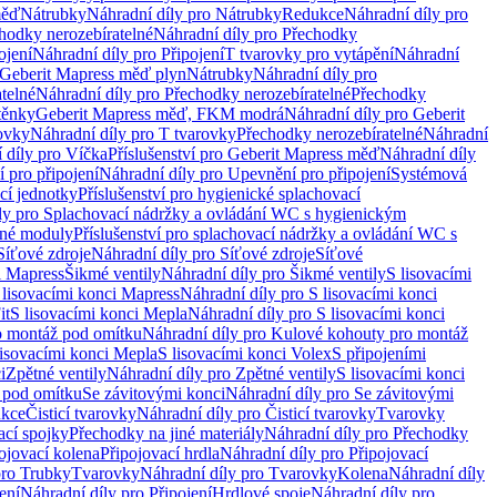
měď
Nátrubky
Náhradní díly pro Nátrubky
Redukce
Náhradní díly pro
hodky nerozebíratelné
Náhradní díly pro Přechodky
ojení
Náhradní díly pro Připojení
T tvarovky pro vytápění
Náhradní
 Geberit Mapress měď plyn
Nátrubky
Náhradní díly pro
telné
Náhradní díly pro Přechodky nerozebíratelné
Přechodky
těnky
Geberit Mapress měď, FKM modrá
Náhradní díly pro Geberit
ovky
Náhradní díly pro T tvarovky
Přechodky nerozebíratelné
Náhradní
 díly pro Víčka
Příslušenství pro Geberit Mapress měď
Náhradní díly
 pro připojení
Náhradní díly pro Upevnění pro připojení
Systémová
cí jednotky
Příslušenství pro hygienické splachovací
ly pro Splachovací nádržky a ovládání WC s hygienickým
ěné moduly
Příslušenství pro splachovací nádržky a ovládání WC s
Síťové zdroje
Náhradní díly pro Síťové zdroje
Síťové
i Mapress
Šikmé ventily
Náhradní díly pro Šikmé ventily
S lisovacími
 lisovacími konci Mapress
Náhradní díly pro S lisovacími konci
it
S lisovacími konci Mepla
Náhradní díly pro S lisovacími konci
o montáž pod omítku
Náhradní díly pro Kulové kohouty pro montáž
lisovacími konci Mepla
S lisovacími konci Volex
S připojeními
i
Zpětné ventily
Náhradní díly pro Zpětné ventily
S lisovacími konci
 pod omítku
Se závitovými konci
Náhradní díly pro Se závitovými
kce
Čisticí tvarovky
Náhradní díly pro Čisticí tvarovky
Tvarovky
ací spojky
Přechodky na jiné materiály
Náhradní díly pro Přechodky
ojovací kolena
Připojovací hrdla
Náhradní díly pro Připojovací
pro Trubky
Tvarovky
Náhradní díly pro Tvarovky
Kolena
Náhradní díly
ení
Náhradní díly pro Připojení
Hrdlové spoje
Náhradní díly pro