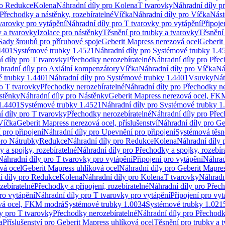
ro Redukce
Kolena
Náhradní díly pro Kolena
T tvarovky
Náhradní díly p
Přechodky a nástěnky, rozebíratelné
Víčka
Náhradní díly pro Víčka
Nást
varovky pro vytápění
Náhradní díly pro T tvarovky pro vytápění
Připoje
y a tvarovky
Izolace pro nástěnky
Těsnění pro trubky a tvarovky
Těsnění
Sady šroubů pro přírubové spoje
Geberit Mapress nerezová ocel
Geberit
4401
Systémové trubky 1.4521
Náhradní díly pro Systémové trubky 1.4
í díly pro T tvarovky
Přechodky nerozebíratelné
Náhradní díly pro Přec
hradní díly pro Axiální kompenzátory
Víčka
Náhradní díly pro Víčka
Ná
 trubky 1.4401
Náhradní díly pro Systémové trubky 1.4401
Vsuvky
Nát
ro T tvarovky
Přechodky nerozebíratelné
Náhradní díly pro Přechodky ne
stěnky
Náhradní díly pro Nástěnky
Geberit Mapress nerezová ocel, F
1.4401
Systémové trubky 1.4521
Náhradní díly pro Systémové trubky 1
í díly pro T tvarovky
Přechodky nerozebíratelné
Náhradní díly pro Přec
Víčka
Geberit Mapress nerezová ocel, příslušenství
Náhradní díly pro Ge
pro připojení
Náhradní díly pro Upevnění pro připojení
Systémová těsn
pro Nátrubky
Redukce
Náhradní díly pro Redukce
Kolena
Náhradní díly 
 a spojky, rozebíratelné
Náhradní díly pro Přechodky a spojky, rozebír
Náhradní díly pro T tvarovky pro vytápění
Připojení pro vytápění
Náhrad
vá ocel
Geberit Mapress uhlíková ocel
Náhradní díly pro Geberit Mapres
í díly pro Redukce
Kolena
Náhradní díly pro Kolena
T tvarovky
Náhradn
zebíratelné
Přechodky a připojení, rozebíratelné
Náhradní díly pro Přech
ro vytápění
Náhradní díly pro T tvarovky pro vytápění
Připojení pro vyt
ová ocel, FKM modrá
Systémové trubky 1.0034
Systémové trubky 1.021
y pro T tvarovky
Přechodky nerozebíratelné
Náhradní díly pro Přechodk
a
Příslušenství pro Geberit Mapress uhlíková ocel
Těsnění pro trubky a 