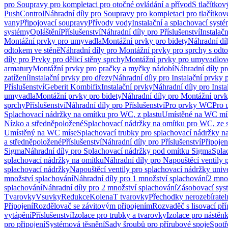
pro Soupravy pro kompletaci pro otočné ovládání a přívod
S tlačítko
PushControl
Náhradní díly pro Soupravy pro kompletaci pro tlačítko
vany
Připojovací soupravy
Přívody vody
Instalační a splachovací syst
systémy
Opláštění
Příslušenství
Náhradní díly pro Příslušenství
Instalač
Montážní prvky pro umyvadla
Montážní prvky pro bidety
Náhradní dí
odtokem ve stěně
Náhradní díly pro Montážní prvky pro sprchy s odt
díly pro Prvky pro dělicí stěny sprchy
Montážní prvky pro umyvadlov
armatury
Montážní prvky pro pračky a myčky nádobí
Náhradní díly p
zatížení
Instalační prvky pro dřezy
Náhradní díly pro Instalační prvky 
Příslušenství
Geberit Kombifix
Instalační prvky
Náhradní díly pro Insta
umyvadla
Montážní prvky pro bidety
Náhradní díly pro Montážní prvk
sprchy
Příslušenství
Náhradní díly pro Příslušenství
Pro prvky WC
Pro 
Splachovací nádržky na omítku pro WC, z plastu
Umístěné na WC mí
Nízko a středněpoložené
Splachovací nádržky na omítku pro WC, ze s
Umístěný na WC míse
Splachovací trubky pro splachovací nádržky n
a středněpoložené
Příslušenství
Náhradní díly pro Příslušenství
Připojen
Sigma
Náhradní díly pro Splachovací nádržky pod omítku Sigma
Spla
splachovací nádržky na omítku
Náhradní díly pro Napouštěcí ventily 
splachovací nádržky
Napouštěcí ventily pro splachovací nádržky univ
množství splachování
Náhradní díly pro 1 množství splachování
2 mno
splachování
Náhradní díly pro 2 množství splachování
Zásobovací sys
Tvarovky
Vsuvky
Redukce
Kolena
T tvarovky
Přechodky nerozebíratel
Připojení
Rozdělovač se závitovým připojením
Rozvaděč s lisovací př
vytápění
Příslušenství
Izolace pro trubky a tvarovky
Izolace pro nástěn
pro připojení
Systémová těsnění
Sady šroubů pro přírubové spoje
Spotř