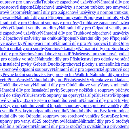
soupravy pro umyvadla
Trubkové zápachové uzávěrky
Náhradní díly pr
prostorově úsporné
Zápachové uzávěrky s nornou trubkou pro umyvadl
orově úsporné
Náhradní díly pro Zápachové uzávěrky s nornou trubkou
umyvadel
Náhradní díly pro Připojení umyvadel
Připojovací hrdlo
Kryty
P
hradní díly pro Odpadní soupravy pro dřezy
Trubkové zápachové uzáv
ávěrky
Odpadní ventily pro dřezy
Náhradní díly pro Odpadní ventily pro
é zápachové uzávěrky
Náhradní díly pro Trubkové zápachové uzávěrk
ro Zápachové uzávěrky na omítku
Připojení
Náhradní díly pro Připojení
P
ové uzávěrky
Připojovací hrdlo
Náhradní díly pro Připojovací hrdlo
Odpad
dnění podlahy pro sprchy
Sprchové kanálky
Náhradní díly pro Sprchové
í díly pro Sprchové podlahové vpusti
Příslušenství pro sprchové podla
í pro odtoky ve stěně
Náhradní díly pro Příslušenství pro odtoky ve stěn
a instalační prvky Geberit Duofix
Sprchovací plochy z minerálních mate
é sprchové odpadní soupravy
Náhradní díly pro Specifické sprchové od
ny
Pevné boční sprchové stěny pro sprchu Walk-In
Náhradní díly pro Pe
veře
Příslušenství
Náhradní díly pro Příslušenství
Výklenkové odkládací 
Obdélníkové vany
Náhradní díly pro Obdélníkové vany
Vany z mineráln
áhradní díly pro Instalační prvky
Soupravy nožiček a soupravy příčnýc
ení do stěny
Příslušenství
Soupravy na opravy
Další příslušenství
Připoje
ové vaničky, d52
S krytem odpadního ventilu
Náhradní díly pro S kryte
ro Kryty odpadního ventilu
Odpadní soupravy pro sprchové vaničky, d9
 ventilu
Bez krytu odpadního ventilu
Náhradní díly pro Bez krytu odpad
adní díly pro Odpadní soupravy pro sprchové vaničky Sestra
Bez krytu
upravy pro vany, d52
S otočným ovládáním
Náhradní díly pro S otočn
ádáním a přívodem
Náhradní díly pro S otočným ovládáním a přívodem