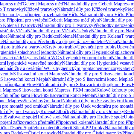
Mapress měď
Geberit Mapress měď
Náhradní díly pro Geberit Mapress 
ro T tvarovky
Křížové tvarovky
Náhradní díly pro Křížové tvarovky
Přec
Přechodky a připojení, rozebíratelné
Víčka
Náhradní díly pro Víčka
Přip
pro Připojení pro vytápění
Geberit Mapress měď plyn
Náhradní díly pro
ro Kolena
T tvarovky
Náhradní díly pro T tvarovky
Přechodky nerozebíra
nástěnky
Víčka
Náhradní díly pro Víčka
Nástěnky
Náhradní díly pro Nás
ukce
Náhradní díly pro Redukce
Kolena
Náhradní díly pro Kolena
T tvar
né
Náhradní díly pro Přechodky a připojení, rozebíratelné
Víčka
Náhradní
í pro trubky a tvarovky
Kryty pro trubky
Upevnění pro trubky
Upevnění
gienické splachovací jednotky
Náhradní díly pro Hygienické splachova
chovací nádržky a ovládání WC s hygienickým proplachem
Náhradní dí
hem
Hygienické vestavěné moduly
Náhradní díly pro Hygienické vestav
ovací nádržky a ovládání WC s hygienickým proplachem
Senzory
Kabely
ventily
S lisovacími konci Mapress
Náhradní díly pro S lisovacími konc
t
S lisovacími konci Mepla
Náhradní díly pro S lisovacími konci Mepla
S
ími přípojkami FlowFit
Náhradní díly pro S lisovacími přípojkami FlowF
ci Mapress
S lisovacími konci Mapress, FKM modrá
Kulové kohouty pr
acími přípojkami FlowFit
S lisovacími konci Mepla
Náhradní díly pro S 
konci Mapress
Se závitovými konci
Náhradní díly pro Se závitovými konc
 pro montáž pod omítku
Náhradní díly pro Úsek vodoměru pro montáž
ní díly pro Tvarovky
Kolena
Odbočky
Náhradní díly pro Odbočky
Redu
ení
Svařované spoje
Hrdlové spoje
Náhradní díly pro Hrdlové spoje
Upín
ipojení zařizovacích předmětů
Připojovací kolena
Náhradní díly pro Přip
íčka
Těsnění
Spotřební materiál
Geberit Silent-PP
Trubky
Náhradní díly 
ly pro Redukce
Čisticí tvarovky
Náhradní díly pro Čisticí tvarovky
Připoj