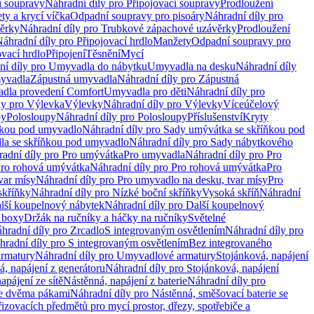
í soupravy
Náhradní díly pro Připojovací soupravy
Prodloužení
ty a krycí víčka
Odpadní soupravy pro pisoáry
Náhradní díly pro
ěrky
Náhradní díly pro Trubkové zápachové uzávěrky
Prodloužení
áhradní díly pro Připojovací hrdlo
Manžety
Odpadní soupravy pro
ovací hrdlo
Připojení
Těsnění
Mycí
ní díly pro Umyvadla do nábytku
Umyvadla na desku
Náhradní díly
myvadla
Zápustná umyvadla
Náhradní díly pro Zápustná
adla provedení Comfort
Umyvadla pro děti
Náhradní díly pro
ly pro Výlevka
Výlevky
Náhradní díly pro Výlevky
Víceúčelový
py
Polosloupy
Náhradní díly pro Polosloupy
Příslušenství
Kryty
ňkou pod umyvadlo
Náhradní díly pro Sady umývátka se skříňkou pod
a se skříňkou pod umyvadlo
Náhradní díly pro Sady nábytkového
adní díly pro Pro umývátka
Pro umyvadla
Náhradní díly pro Pro
ro rohová umývátka
Náhradní díly pro Pro rohová umývátka
Pro
var mísy
Náhradní díly pro Pro umyvadlo na desku, tvar mísy
Pro
skříňky
Náhradní díly pro Nízké boční skříňky
Vysoká skříň
Náhradní
lší koupelnový nábytek
Náhradní díly pro Další koupelnový
í boxy
Držák na ručníky a háčky na ručníky
Světelné
hradní díly pro Zrcadlo
S integrovaným osvětlením
Náhradní díly pro
hradní díly pro S integrovaným osvětlením
Bez integrovaného
rmatury
Náhradní díly pro Umyvadlové armatury
Stojánková, napájení
á, napájení z generátoru
Náhradní díly pro Stojánková, napájení
apájení ze sítě
Nástěnná, napájení z baterie
Náhradní díly pro
se dvěma pákami
Náhradní díly pro Nástěnná, směšovací baterie se
řizovacích předmětů pro mycí prostor, dřezy, spotřebiče a