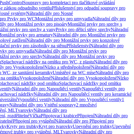
 PushControl
Soupravy pro kompletaci pro tlačítkové ovládání
Se zátkou odpadního ventilu
Příslušenství pro odpadní soupravy pro
osné systémy
Náhradní díly pro Nosné
 pro Prvky pro WC
Montážní prvky pro umyvadla
Náhradní díly pro
díly pro Montážní prvky pro pisoáry
Montážní prvky pro sprchy s
ážní prvky pro sprchy a vany
Prvky pro dělicí stěny sprchy
Náhradní
ontážní prvky pro armatury
Náhradní díly pro Montážní prvky pro
olové zatížení
Náhradní díly pro Montážní prvky pro konzolové
alační prvky pro zásobníky na stěnu
Příslušenství
Náhradní díly pro
rvky pro umyvadla
Náhradní díly pro Montážní prvky pro
ážní prvky pro sprchy
Náhradní díly pro Montážní prvky pro
u
Splachovací nádržky na omítku pro WC, z plastu
Náhradní díly pro
íly pro Vysokopoložené
Nízko a středněpoložené
Náhradní díly pro
o WC, ze sanitární keramiky
Umístěný na WC míse
Náhradní díly pro
 na omítku
Vysokopoložené
Náhradní díly pro Vysokopoložené
Nízko
plachovací nádržky pod omítku
Splachovací nádržky pod omítku
ventily
Náhradní díly pro Napouštěcí ventily
Napouštěcí ventily pro
lachovací nádržky
Náhradní díly pro Napouštěcí ventily pro keramické
iverzální
Vypouštěcí ventily
Náhradní díly pro Vypouštěcí ventily
1
pravy
Náhradní díly pro Vnitřní soupravy
2 množství
pění, ML
Tvarovky
Náhradní díly pro
ní, rozdělitelné
Víčka
Připojovací krabice
Připojení
Náhradní díly pro
ratelné
Připojení pro vytápění
Náhradní díly pro Připojení pro
ovky
Kryty pro trubky
Kryt pro tvarovky
Upevnění pro trubky
Upevnění
témové trubky pro vytápění, ML
Tvarovky
Náhradní díly pro