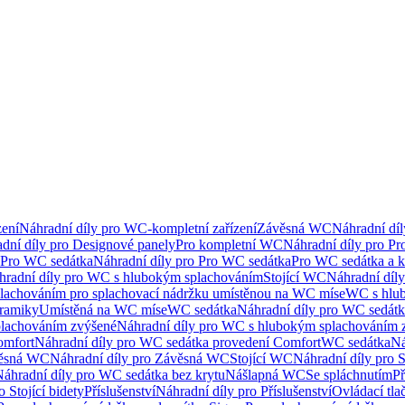
ení
Náhradní díly pro WC-kompletní zařízení
Závěsná WC
Náhradní dí
dní díly pro Designové panely
Pro kompletní WC
Náhradní díly pro P
Pro WC sedátka
Náhradní díly pro Pro WC sedátka
Pro WC sedátka a 
hradní díly pro WC s hlubokým splachováním
Stojící WC
Náhradní díly
lachováním pro splachovací nádržku umístěnou na WC míse
WC s hlu
eramiky
Umístěná na WC míse
WC sedátka
Náhradní díly pro WC sedát
lachováním zvýšené
Náhradní díly pro WC s hlubokým splachováním 
omfort
Náhradní díly pro WC sedátka provedení Comfort
WC sedátka
Ná
ěsná WC
Náhradní díly pro Závěsná WC
Stojící WC
Náhradní díly pro 
áhradní díly pro WC sedátka bez krytu
Nášlapná WC
Se spláchnutím
Př
 Stojící bidety
Příslušenství
Náhradní díly pro Příslušenství
Ovládací tla