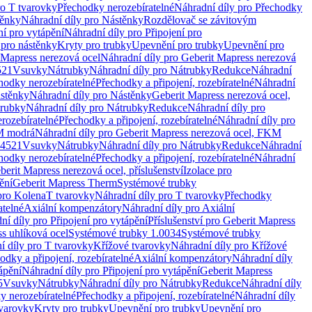
ro T tvarovky
Přechodky nerozebíratelné
Náhradní díly pro Přechodky
ěnky
Náhradní díly pro Nástěnky
Rozdělovač se závitovým
ní pro vytápění
Náhradní díly pro Připojení pro
 pro nástěnky
Kryty pro trubky
Upevnění pro trubky
Upevnění pro
 Mapress nerezová ocel
Náhradní díly pro Geberit Mapress nerezová
521
Vsuvky
Nátrubky
Náhradní díly pro Nátrubky
Redukce
Náhradní
hodky nerozebíratelné
Přechodky a připojení, rozebíratelné
Náhradní
stěnky
Náhradní díly pro Nástěnky
Geberit Mapress nerezová ocel,
rubky
Náhradní díly pro Nátrubky
Redukce
Náhradní díly pro
rozebíratelné
Přechodky a připojení, rozebíratelné
Náhradní díly pro
KM modrá
Náhradní díly pro Geberit Mapress nerezová ocel, FKM
.4521
Vsuvky
Nátrubky
Náhradní díly pro Nátrubky
Redukce
Náhradní
hodky nerozebíratelné
Přechodky a připojení, rozebíratelné
Náhradní
berit Mapress nerezová ocel, příslušenství
Izolace pro
ění
Geberit Mapress Therm
Systémové trubky
pro Kolena
T tvarovky
Náhradní díly pro T tvarovky
Přechodky
atelné
Axiální kompenzátory
Náhradní díly pro Axiální
ní díly pro Připojení pro vytápění
Příslušenství pro Geberit Mapress
s uhlíková ocel
Systémové trubky 1.0034
Systémové trubky
í díly pro T tvarovky
Křížové tvarovky
Náhradní díly pro Křížové
odky a připojení, rozebíratelné
Axiální kompenzátory
Náhradní díly
ápění
Náhradní díly pro Připojení pro vytápění
Geberit Mapress
5
Vsuvky
Nátrubky
Náhradní díly pro Nátrubky
Redukce
Náhradní díly
y nerozebíratelné
Přechodky a připojení, rozebíratelné
Náhradní díly
tvarovky
Kryty pro trubky
Upevnění pro trubky
Upevnění pro