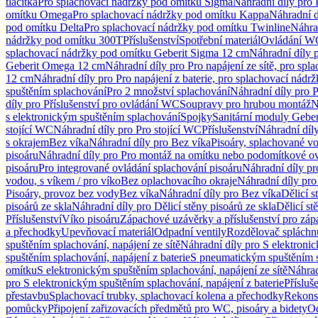
tlačítka
Pro splachovací nádržky pod omítku Sigma
Náhradní díly pro
omítku Omega
Pro splachovací nádržky pod omítku Kappa
Náhradní d
pod omítku Delta
Pro splachovací nádržky pod omítku Twinline
Náhra
nádržky pod omítku 300T
Příslušenství
Spotřební materiál
Ovládání WC
splachovací nádržky pod omítku Geberit Sigma 12 cm
Náhradní díly 
Geberit Omega 12 cm
Náhradní díly pro Pro napájení ze sítě, pro s
12 cm
Náhradní díly pro Pro napájení z baterie, pro splachovací nád
spuštěním splachování
Pro 2 množství splachování
Náhradní díly pro 
díly pro Příslušenství pro ovládání WC
Soupravy pro hrubou montáž
N
s elektronickým spuštěním splachování
Spojky
Sanitární moduly Geber
stojící WC
Náhradní díly pro Pro stojící WC
Příslušenství
Náhradní díly
s okrajem
Bez víka
Náhradní díly pro Bez víka
Pisoáry, splachované vo
pisoáru
Náhradní díly pro Pro montáž na omítku nebo podomítkové ov
pisoáru
Pro integrované ovládání splachování pisoáru
Náhradní díly pr
vodou, s víkem / pro víko
Bez oplachovacího okraje
Náhradní díly pro
Pisoáry, provoz bez vody
Bez víka
Náhradní díly pro Bez víka
Dělicí s
pisoárů ze skla
Náhradní díly pro Dělicí stěny pisoárů ze skla
Dělicí st
Příslušenství
Víko pisoáru
Zápachové uzávěrky a příslušenství pro zá
a přechodky
Upevňovací materiál
Odpadní ventily
Rozdělovač spláchn
spuštěním splachování, napájení ze sítě
Náhradní díly pro S elektronic
spuštěním splachování, napájení z baterie
S pneumatickým spuštěním 
omítku
S elektronickým spuštěním splachování, napájení ze sítě
Náhrad
pro S elektronickým spuštěním splachování, napájení z baterie
Přísluš
přestavbu
Splachovací trubky, splachovací kolena a přechodky
Rekons
pomůcky
Připojení zařizovacích předmětů pro WC, pisoáry a bidety
Od