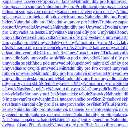
Zápachové uzávěrky
Připojovací kolena
Náhradní díly pro Připojovací
připojovacích souprav
Náhradní díly pro Prodloužení připojovacích s
Odpadní soupravy pro pisoáry
Zápachové uzávěrky pro pisoáry
Náhrad
splachovacích trubek a připojovacích souprav
Náhradní díly pro Prodl
bidety
Náhradní díly pro Odpadní soupravy pro bidety
Trubkové zápa
prostor
Umyvadla
Umyvadla
Náhradní díly pro Umyvadla
Dvojitá umy
pro Umyvadla na desku
Umývátka
Náhradní díly pro Umývátka
Rohov
umyvadla
Vestavná umyvadla
Náhradní díly pro Vestavná umyvadla
Ro
Umyvadla pro děti
Umyvadla
Mycí žlaby
Náhradní díly pro Mycí žlab
dřez
Náhradní díly pro Víceúčelový dřez
Záchytné kalové umyvadlo
U
odpadního ventilu
Držák na ručníky
Upevňovací materiál
Dekorativní 
umyvadlo
Sady umyvadla se skříňkou pod umyvadlo
Náhradní díly p
umyvadla se skříňkou pod umyvadlo
Koupelnový nábytek
Skříňky po
umyvadla
Pro dvojitá umyvadla
Náhradní díly pro Pro dvojitá umyvad
rohová umyvadla
Náhradní díly pro Pro rohová umyvadla
Umyvadlové
umyvadlo na desku, pravoúhlé
Náhradní díly pro Pro umyvadlo na de
díly pro Vysoká skříň
Středně vysoké skříňky
Náhradní díly pro Střed
nábytek
Nástěnné poličky
Náhradní díly pro Nástěnné poličky
Přísluše
prvky
Madla
Soupravy nožiček
Magnetické tabule
Zásuvky
Náhradní dí
S integrovaným osvětlením
Bez integrovaného osvětlení
Zrcadlové skř
osvětlení
Náhradní díly pro Bez integrovaného osvětlení
Příslušenství
S
ze sítě
Náhradní díly pro Stojánková, napájení ze sítě
Stojánková, napáj
z generátoru
Stojánková, páková baterie
Náhradní díly pro Stojánková,
Nástěnná, napájení z baterie
Nástěnná, napájení z generátoru
Náhradní 
dvěma pákami
Příslušenství
Náhradní díly pro Příslušenství
Pro umyvad