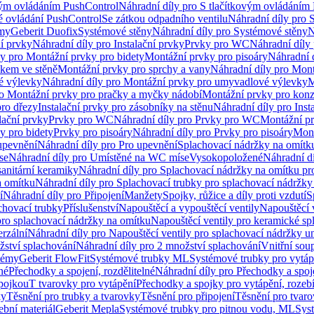
vým ovládáním PushControl
Náhradní díly pro S tlačítkovým ovládáním
vé ovládání PushControl
Se zátkou odpadního ventilu
Náhradní díly pro 
émy
Geberit Duofix
Systémové stěny
Náhradní díly pro Systémové stěny
N
ní prvky
Náhradní díly pro Instalační prvky
Prvky pro WC
Náhradní díly
ly pro Montážní prvky pro bidety
Montážní prvky pro pisoáry
Náhradní 
okem ve stěně
Montážní prvky pro sprchy a vany
Náhradní díly pro Mont
é výlevky
Náhradní díly pro Montážní prvky pro umyvadlové výlevky
M
ro Montážní prvky pro pračky a myčky nádobí
Montážní prvky pro konz
pro dřezy
Instalační prvky pro zásobníky na stěnu
Náhradní díly pro Inst
lační prvky
Prvky pro WC
Náhradní díly pro Prvky pro WC
Montážní p
y pro bidety
Prvky pro pisoáry
Náhradní díly pro Prvky pro pisoáry
Mont
upevnění
Náhradní díly pro Pro upevnění
Splachovací nádržky na omítk
se
Náhradní díly pro Umístěné na WC míse
Vysokopoložené
Náhradní d
anitární keramiky
Náhradní díly pro Splachovací nádržky na omítku pr
a omítku
Náhradní díly pro Splachovací trubky pro splachovací nádržky
í
Náhradní díly pro Připojení
Manžety
Spojky, růžice a díly proti vzdutí
S
chovací trubky
Příslušenství
Napouštěcí a vypouštěcí ventily
Napouštěcí 
pro splachovací nádržky na omítku
Napouštěcí ventily pro keramické sp
erzální
Náhradní díly pro Napouštěcí ventily pro splachovací nádržky un
žství splachování
Náhradní díly pro 2 množství splachování
Vnitřní sou
témy
Geberit FlowFit
Systémové trubky ML
Systémové trubky pro vytá
né
Přechodky a spojení, rozdělitelné
Náhradní díly pro Přechodky a spoje
ípojkou
T tvarovky pro vytápění
Přechodky a spojky pro vytápění, rozebí
ky
Těsnění pro trubky a tvarovky
Těsnění pro připojení
Těsnění pro tvar
ební materiál
Geberit Mepla
Systémové trubky pro pitnou vodu, ML
Sys