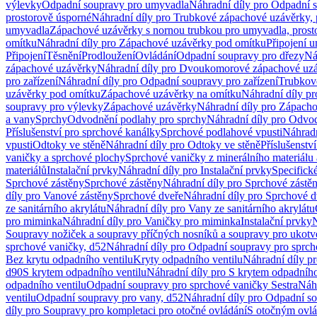
výlevky
Odpadní soupravy pro umyvadla
Náhradní díly pro Odpadní 
prostorově úsporné
Náhradní díly pro Trubkové zápachové uzávěrky, 
umyvadla
Zápachové uzávěrky s nornou trubkou pro umyvadla, prost
omítku
Náhradní díly pro Zápachové uzávěrky pod omítku
Připojení 
Připojení
Těsnění
Prodloužení
Ovládání
Odpadní soupravy pro dřezy
Ná
zápachové uzávěrky
Náhradní díly pro Dvoukomorové zápachové uz
pro zařízení
Náhradní díly pro Odpadní soupravy pro zařízení
Trubkov
uzávěrky pod omítku
Zápachové uzávěrky na omítku
Náhradní díly p
soupravy pro výlevky
Zápachové uzávěrky
Náhradní díly pro Zápach
a vany
Sprchy
Odvodnění podlahy pro sprchy
Náhradní díly pro Odvo
Příslušenství pro sprchové kanálky
Sprchové podlahové vpusti
Náhradn
vpusti
Odtoky ve stěně
Náhradní díly pro Odtoky ve stěně
Příslušenstv
vaničky a sprchové plochy
Sprchové vaničky z minerálního materiálu 
materiálů
Instalační prvky
Náhradní díly pro Instalační prvky
Specifick
Sprchové zástěny
Sprchové zástěny
Náhradní díly pro Sprchové zástě
díly pro Vanové zástěny
Sprchové dveře
Náhradní díly pro Sprchové d
ze sanitárního akrylátu
Náhradní díly pro Vany ze sanitárního akrylátu
pro miminka
Náhradní díly pro Vaničky pro miminka
Instalační prvky
N
Soupravy nožiček a soupravy příčných nosníků a soupravy pro ukotv
sprchové vaničky, d52
Náhradní díly pro Odpadní soupravy pro sprch
Bez krytu odpadního ventilu
Kryty odpadního ventilu
Náhradní díly p
d90
S krytem odpadního ventilu
Náhradní díly pro S krytem odpadního
odpadního ventilu
Odpadní soupravy pro sprchové vaničky Sestra
Náhr
ventilu
Odpadní soupravy pro vany, d52
Náhradní díly pro Odpadní so
díly pro Soupravy pro kompletaci pro otočné ovládání
S otočným ovl