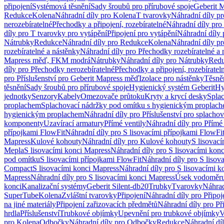
připojení
Systémová těsnění
Sady šroubů pro přírubové spoje
Geberit 
Redukce
Kolena
Náhradní díly pro Kolena
T tvarovky
Náhradní díly p
nerozebíratelné
Přechodky a připojení, rozebíratelné
Náhradní díly pro 
díly pro T tvarovky pro vytápění
Připojení pro vytápění
Náhradní díly 
Nátrubky
Redukce
Náhradní díly pro Redukce
Kolena
Náhradní díly p
rozebíratelné a nástěnky
Náhradní díly pro Přechodky rozebíratelné a 
Mapress měď, FKM modrá
Nátrubky
Náhradní díly pro Nátrubky
Red
díly pro Přechodky nerozebíratelné
Přechodky a připojení, rozebíratel
pro Příslušenství pro Geberit Mapress měď
Izolace pro nástěnky
Těsněn
těsnění
Sady šroubů pro přírubové spoje
Hygienický systém Geberit
Hy
jednotky
Senzory
Kabely
Omezovače průtoku
Kryty a krycí desky
Spla
proplachem
Splachovací nádržky pod omítku s hygienickým proplac
hygienickým proplachem
Náhradní díly pro Příslušenství pro splach
komponenty
Uzavírací armatury
Přímé ventily
Náhradní díly pro Přímé 
přípojkami FlowFit
Náhradní díly pro S lisovacími přípojkami FlowFi
Mapress
Kulové kohouty
Náhradní díly pro Kulové kohouty
S lisovac
Mepla
S lisovacími konci Mapress
Náhradní díly pro S lisovacími kon
pod omítku
S lisovacími přípojkami FlowFit
Náhradní díly pro S lisov
Compact
S lisovacími konci Mapress
Náhradní díly pro S lisovacími 
Mapress
Náhradní díly pro S lisovacími konci Mapress
Úsek vodoměru
konci
Kanalizační systémy
Geberit Silent-db20
Trubky
Tvarovky
Náhrad
SuperTube
Kolena
Zvláštní tvarovky
Připojení
Náhradní díly pro Připoj
na jiné materiály
Připojení zařizovacích předmětů
Náhradní díly pro Př
hrdla
Příslušenství
Trubkové objímky
Upevnění pro trubkové objímky
V
pro Kolena
Odbočky
Náhradní díly pro Odbočky
Redukce
Náhradní dí