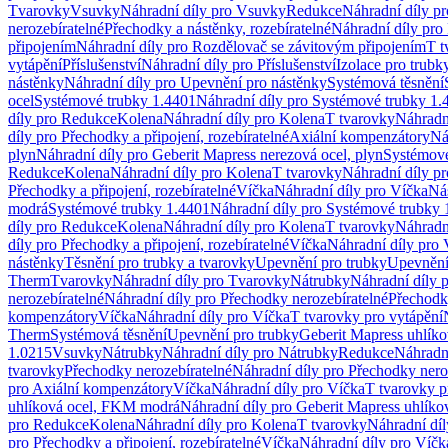
Tvarovky
Vsuvky
Náhradní díly pro Vsuvky
Redukce
Náhradní díly p
nerozebíratelné
Přechodky a nástěnky, rozebíratelné
Náhradní díly pro 
připojením
Náhradní díly pro Rozdělovač se závitovým připojením
T t
vytápění
Příslušenství
Náhradní díly pro Příslušenství
Izolace pro trubk
nástěnky
Náhradní díly pro Upevnění pro nástěnky
Systémová těsnění
ocel
Systémové trubky 1.4401
Náhradní díly pro Systémové trubky 1.
díly pro Redukce
Kolena
Náhradní díly pro Kolena
T tvarovky
Náhradn
díly pro Přechodky a připojení, rozebíratelné
Axiální kompenzátory
Ná
plyn
Náhradní díly pro Geberit Mapress nerezová ocel, plyn
Systémové
Redukce
Kolena
Náhradní díly pro Kolena
T tvarovky
Náhradní díly p
Přechodky a připojení, rozebíratelné
Víčka
Náhradní díly pro Víčka
Ná
modrá
Systémové trubky 1.4401
Náhradní díly pro Systémové trubky 
díly pro Redukce
Kolena
Náhradní díly pro Kolena
T tvarovky
Náhradn
díly pro Přechodky a připojení, rozebíratelné
Víčka
Náhradní díly pro 
nástěnky
Těsnění pro trubky a tvarovky
Upevnění pro trubky
Upevnění 
Therm
Tvarovky
Náhradní díly pro Tvarovky
Nátrubky
Náhradní díly 
nerozebíratelné
Náhradní díly pro Přechodky nerozebíratelné
Přechodky
kompenzátory
Víčka
Náhradní díly pro Víčka
T tvarovky pro vytápění
Therm
Systémová těsnění
Upevnění pro trubky
Geberit Mapress uhlíko
1.0215
Vsuvky
Nátrubky
Náhradní díly pro Nátrubky
Redukce
Náhradn
tvarovky
Přechodky nerozebíratelné
Náhradní díly pro Přechodky nero
pro Axiální kompenzátory
Víčka
Náhradní díly pro Víčka
T tvarovky p
uhlíková ocel, FKM modrá
Náhradní díly pro Geberit Mapress uhlík
pro Redukce
Kolena
Náhradní díly pro Kolena
T tvarovky
Náhradní díl
pro Přechodky a připojení, rozebíratelné
Víčka
Náhradní díly pro Víčk