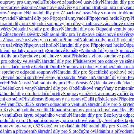
soupravy pro umyvadla
Trubkové zápachové uzávěrky
Náhradní díly pr
prostorově úsporné
Zápachové uzávěrky s nornou trubkou pro umyvadl
orově úsporné
Náhradní díly pro Zápachové uzávěrky s nornou trubkou
umyvadel
Náhradní díly pro Připojení umyvadel
Připojovací hrdlo
Kryty
P
hradní díly pro Odpadní soupravy pro dřezy
Trubkové zápachové uzáv
ávěrky
Odpadní ventily pro dřezy
Náhradní díly pro Odpadní ventily pro
é zápachové uzávěrky
Náhradní díly pro Trubkové zápachové uzávěrk
ro Zápachové uzávěrky na omítku
Připojení
Náhradní díly pro Připojení
P
ové uzávěrky
Připojovací hrdlo
Náhradní díly pro Připojovací hrdlo
Odpad
dnění podlahy pro sprchy
Sprchové kanálky
Náhradní díly pro Sprchové
í díly pro Sprchové podlahové vpusti
Příslušenství pro sprchové podla
í pro odtoky ve stěně
Náhradní díly pro Příslušenství pro odtoky ve stěn
a instalační prvky Geberit Duofix
Sprchovací plochy z minerálních mate
é sprchové odpadní soupravy
Náhradní díly pro Specifické sprchové od
ny
Pevné boční sprchové stěny pro sprchu Walk-In
Náhradní díly pro Pe
veře
Příslušenství
Náhradní díly pro Příslušenství
Výklenkové odkládací 
Obdélníkové vany
Náhradní díly pro Obdélníkové vany
Vany z mineráln
áhradní díly pro Instalační prvky
Soupravy nožiček a soupravy příčnýc
ení do stěny
Příslušenství
Soupravy na opravy
Další příslušenství
Připoje
ové vaničky, d52
S krytem odpadního ventilu
Náhradní díly pro S kryte
ro Kryty odpadního ventilu
Odpadní soupravy pro sprchové vaničky, d9
 ventilu
Bez krytu odpadního ventilu
Náhradní díly pro Bez krytu odpad
adní díly pro Odpadní soupravy pro sprchové vaničky Sestra
Bez krytu
upravy pro vany, d52
S otočným ovládáním
Náhradní díly pro S otočn
ádáním a přívodem
Náhradní díly pro S otočným ovládáním a přívodem