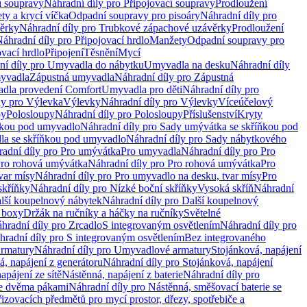
í soupravy
Náhradní díly pro Připojovací soupravy
Prodloužení
ty a krycí víčka
Odpadní soupravy pro pisoáry
Náhradní díly pro
ěrky
Náhradní díly pro Trubkové zápachové uzávěrky
Prodloužení
áhradní díly pro Připojovací hrdlo
Manžety
Odpadní soupravy pro
ovací hrdlo
Připojení
Těsnění
Mycí
ní díly pro Umyvadla do nábytku
Umyvadla na desku
Náhradní díly
myvadla
Zápustná umyvadla
Náhradní díly pro Zápustná
adla provedení Comfort
Umyvadla pro děti
Náhradní díly pro
ly pro Výlevka
Výlevky
Náhradní díly pro Výlevky
Víceúčelový
py
Polosloupy
Náhradní díly pro Polosloupy
Příslušenství
Kryty
ňkou pod umyvadlo
Náhradní díly pro Sady umývátka se skříňkou pod
a se skříňkou pod umyvadlo
Náhradní díly pro Sady nábytkového
adní díly pro Pro umývátka
Pro umyvadla
Náhradní díly pro Pro
ro rohová umývátka
Náhradní díly pro Pro rohová umývátka
Pro
var mísy
Náhradní díly pro Pro umyvadlo na desku, tvar mísy
Pro
skříňky
Náhradní díly pro Nízké boční skříňky
Vysoká skříň
Náhradní
lší koupelnový nábytek
Náhradní díly pro Další koupelnový
í boxy
Držák na ručníky a háčky na ručníky
Světelné
hradní díly pro Zrcadlo
S integrovaným osvětlením
Náhradní díly pro
hradní díly pro S integrovaným osvětlením
Bez integrovaného
rmatury
Náhradní díly pro Umyvadlové armatury
Stojánková, napájení
á, napájení z generátoru
Náhradní díly pro Stojánková, napájení
apájení ze sítě
Nástěnná, napájení z baterie
Náhradní díly pro
se dvěma pákami
Náhradní díly pro Nástěnná, směšovací baterie se
řizovacích předmětů pro mycí prostor, dřezy, spotřebiče a