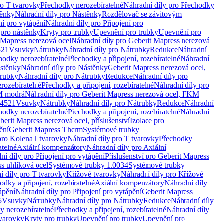
ro T tvarovky
Přechodky nerozebíratelné
Náhradní díly pro Přechodky
ěnky
Náhradní díly pro Nástěnky
Rozdělovač se závitovým
ní pro vytápění
Náhradní díly pro Připojení pro
 pro nástěnky
Kryty pro trubky
Upevnění pro trubky
Upevnění pro
 Mapress nerezová ocel
Náhradní díly pro Geberit Mapress nerezová
521
Vsuvky
Nátrubky
Náhradní díly pro Nátrubky
Redukce
Náhradní
hodky nerozebíratelné
Přechodky a připojení, rozebíratelné
Náhradní
stěnky
Náhradní díly pro Nástěnky
Geberit Mapress nerezová ocel,
rubky
Náhradní díly pro Nátrubky
Redukce
Náhradní díly pro
rozebíratelné
Přechodky a připojení, rozebíratelné
Náhradní díly pro
KM modrá
Náhradní díly pro Geberit Mapress nerezová ocel, FKM
.4521
Vsuvky
Nátrubky
Náhradní díly pro Nátrubky
Redukce
Náhradní
hodky nerozebíratelné
Přechodky a připojení, rozebíratelné
Náhradní
berit Mapress nerezová ocel, příslušenství
Izolace pro
ění
Geberit Mapress Therm
Systémové trubky
pro Kolena
T tvarovky
Náhradní díly pro T tvarovky
Přechodky
atelné
Axiální kompenzátory
Náhradní díly pro Axiální
ní díly pro Připojení pro vytápění
Příslušenství pro Geberit Mapress
s uhlíková ocel
Systémové trubky 1.0034
Systémové trubky
í díly pro T tvarovky
Křížové tvarovky
Náhradní díly pro Křížové
odky a připojení, rozebíratelné
Axiální kompenzátory
Náhradní díly
ápění
Náhradní díly pro Připojení pro vytápění
Geberit Mapress
5
Vsuvky
Nátrubky
Náhradní díly pro Nátrubky
Redukce
Náhradní díly
y nerozebíratelné
Přechodky a připojení, rozebíratelné
Náhradní díly
tvarovky
Kryty pro trubky
Upevnění pro trubky
Upevnění pro