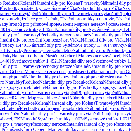
ro Redukce
Kolena
Náhradní díly pro Kolena
T tvarovky
Náhradní díly p
Přechodky a nástěnky, rozebíratelné
Víčka
Náhradní díly pro Víčka
Nást
varovky pro vytápění
Náhradní díly pro T tvarovky pro vytápění
Připoje
y a tvarovky
Izolace pro nástěnky
Těsnění pro trubky a tvarovky
Těsnění
Sady šroubů pro přírubové spoje
Geberit Mapress nerezová ocel
Geberit
4401
Systémové trubky 1.4521
Náhradní díly pro Systémové trubky 1.4
í díly pro T tvarovky
Přechodky nerozebíratelné
Náhradní díly pro Přec
hradní díly pro Axiální kompenzátory
Víčka
Náhradní díly pro Víčka
Ná
 trubky 1.4401
Náhradní díly pro Systémové trubky 1.4401
Vsuvky
Nát
ro T tvarovky
Přechodky nerozebíratelné
Náhradní díly pro Přechodky ne
stěnky
Náhradní díly pro Nástěnky
Geberit Mapress nerezová ocel, F
1.4401
Systémové trubky 1.4521
Náhradní díly pro Systémové trubky 1
í díly pro T tvarovky
Přechodky nerozebíratelné
Náhradní díly pro Přec
Víčka
Geberit Mapress nerezová ocel, příslušenství
Náhradní díly pro Ge
pro připojení
Náhradní díly pro Upevnění pro připojení
Systémová těsn
pro Nátrubky
Redukce
Náhradní díly pro Redukce
Kolena
Náhradní díly 
 a spojky, rozebíratelné
Náhradní díly pro Přechodky a spojky, rozebír
Náhradní díly pro T tvarovky pro vytápění
Připojení pro vytápění
Náhrad
vá ocel
Geberit Mapress uhlíková ocel
Náhradní díly pro Geberit Mapres
í díly pro Redukce
Kolena
Náhradní díly pro Kolena
T tvarovky
Náhradn
zebíratelné
Přechodky a připojení, rozebíratelné
Náhradní díly pro Přech
ro vytápění
Náhradní díly pro T tvarovky pro vytápění
Připojení pro vyt
ová ocel, FKM modrá
Systémové trubky 1.0034
Systémové trubky 1.021
y pro T tvarovky
Přechodky nerozebíratelné
Náhradní díly pro Přechodk
a
Příslušenství pro Geberit Mapress uhlíková ocel
Těsnění pro trubky a 