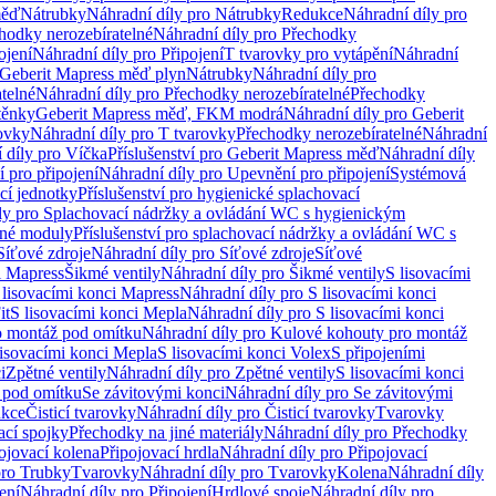
měď
Nátrubky
Náhradní díly pro Nátrubky
Redukce
Náhradní díly pro
hodky nerozebíratelné
Náhradní díly pro Přechodky
ojení
Náhradní díly pro Připojení
T tvarovky pro vytápění
Náhradní
 Geberit Mapress měď plyn
Nátrubky
Náhradní díly pro
telné
Náhradní díly pro Přechodky nerozebíratelné
Přechodky
těnky
Geberit Mapress měď, FKM modrá
Náhradní díly pro Geberit
ovky
Náhradní díly pro T tvarovky
Přechodky nerozebíratelné
Náhradní
 díly pro Víčka
Příslušenství pro Geberit Mapress měď
Náhradní díly
 pro připojení
Náhradní díly pro Upevnění pro připojení
Systémová
cí jednotky
Příslušenství pro hygienické splachovací
ly pro Splachovací nádržky a ovládání WC s hygienickým
ěné moduly
Příslušenství pro splachovací nádržky a ovládání WC s
Síťové zdroje
Náhradní díly pro Síťové zdroje
Síťové
i Mapress
Šikmé ventily
Náhradní díly pro Šikmé ventily
S lisovacími
 lisovacími konci Mapress
Náhradní díly pro S lisovacími konci
it
S lisovacími konci Mepla
Náhradní díly pro S lisovacími konci
o montáž pod omítku
Náhradní díly pro Kulové kohouty pro montáž
lisovacími konci Mepla
S lisovacími konci Volex
S připojeními
i
Zpětné ventily
Náhradní díly pro Zpětné ventily
S lisovacími konci
 pod omítku
Se závitovými konci
Náhradní díly pro Se závitovými
kce
Čisticí tvarovky
Náhradní díly pro Čisticí tvarovky
Tvarovky
ací spojky
Přechodky na jiné materiály
Náhradní díly pro Přechodky
ojovací kolena
Připojovací hrdla
Náhradní díly pro Připojovací
pro Trubky
Tvarovky
Náhradní díly pro Tvarovky
Kolena
Náhradní díly
ení
Náhradní díly pro Připojení
Hrdlové spoje
Náhradní díly pro