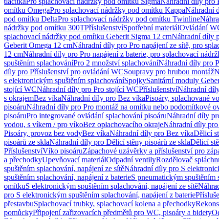
tlačítka
Pro splachovací nádržky pod omítku Sigma
Náhradní díly pro
omítku Omega
Pro splachovací nádržky pod omítku Kappa
Náhradní d
pod omítku Delta
Pro splachovací nádržky pod omítku Twinline
Náhra
nádržky pod omítku 300T
Příslušenství
Spotřební materiál
Ovládání WC
splachovací nádržky pod omítku Geberit Sigma 12 cm
Náhradní díly 
Geberit Omega 12 cm
Náhradní díly pro Pro napájení ze sítě, pro s
12 cm
Náhradní díly pro Pro napájení z baterie, pro splachovací nád
spuštěním splachování
Pro 2 množství splachování
Náhradní díly pro 
díly pro Příslušenství pro ovládání WC
Soupravy pro hrubou montáž
N
s elektronickým spuštěním splachování
Spojky
Sanitární moduly Geber
stojící WC
Náhradní díly pro Pro stojící WC
Příslušenství
Náhradní díly
s okrajem
Bez víka
Náhradní díly pro Bez víka
Pisoáry, splachované vo
pisoáru
Náhradní díly pro Pro montáž na omítku nebo podomítkové ov
pisoáru
Pro integrované ovládání splachování pisoáru
Náhradní díly pr
vodou, s víkem / pro víko
Bez oplachovacího okraje
Náhradní díly pro
Pisoáry, provoz bez vody
Bez víka
Náhradní díly pro Bez víka
Dělicí s
pisoárů ze skla
Náhradní díly pro Dělicí stěny pisoárů ze skla
Dělicí st
Příslušenství
Víko pisoáru
Zápachové uzávěrky a příslušenství pro zá
a přechodky
Upevňovací materiál
Odpadní ventily
Rozdělovač spláchn
spuštěním splachování, napájení ze sítě
Náhradní díly pro S elektronic
spuštěním splachování, napájení z baterie
S pneumatickým spuštěním 
omítku
S elektronickým spuštěním splachování, napájení ze sítě
Náhrad
pro S elektronickým spuštěním splachování, napájení z baterie
Přísluš
přestavbu
Splachovací trubky, splachovací kolena a přechodky
Rekons
pomůcky
Připojení zařizovacích předmětů pro WC, pisoáry a bidety
Od