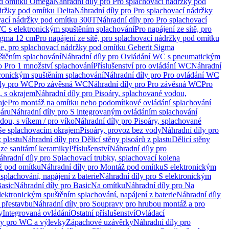
od omítku Omega
Náhradní díly pro Pro splachovací nádržky pod
držky pod omítku Delta
Náhradní díly pro Pro splachovací nádržky
vací nádržky pod omítku 300T
Náhradní díly pro Pro splachovací
C s elektronickým spuštěním splachování
Pro napájení ze sítě, pro
Sigma 12 cm
Pro napájení ze sítě, pro splachovací nádržky pod omítku
rie, pro splachovací nádržky pod omítku Geberit Sigma
těním splachování
Náhradní díly pro Ovládání WC s pneumatickým
o Pro 1 množství splachování
Příslušenství pro ovládání WC
Náhradní
ronickým spuštěním splachování
Náhradní díly pro Pro ovládání WC
uly pro WC
Pro závěsná WC
Náhradní díly pro Pro závěsná WC
Pro
, s okrajem
Náhradní díly pro Pisoáry, splachované vodou,
aje
Pro montáž na omítku nebo podomítkové ovládání splachování
oáru
Náhradní díly pro S integrovaným ovládáním splachování
dou, s víkem / pro víko
Náhradní díly pro Pisoáry, splachované
 Se splachovacím okrajem
Pisoáry, provoz bez vody
Náhradní díly pro
z plastu
Náhradní díly pro Dělicí stěny pisoárů z plastu
Dělicí stěny
 ze sanitární keramiky
Příslušenství
Náhradní díly pro
áhradní díly pro Splachovací trubky, splachovací kolena
 pod omítku
Náhradní díly pro Montáž pod omítku
S elektronickým
splachování, napájení z baterie
Náhradní díly pro S elektronickým
asic
Náhradní díly pro Basic
Na omítku
Náhradní díly pro Na
lektronickým spuštěním splachování, napájení z baterie
Náhradní díly
 přestavbu
Náhradní díly pro Soupravy pro hrubou montáž a pro
y
Integrovaná ovládání
Ostatní příslušenství
Ovládací
vy pro WC a výlevky
Zápachové uzávěrky
Náhradní díly pro