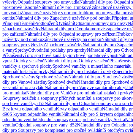
výlevky
Odpadní soupravy pro umyvadla
Náhradní díly pro Odpadní 
prostorově úsporné
Náhradní díly pro Trubkové zápachové uzávěrky, 
umyvadla
Zápachové uzávěrky s nornou trubkou pro umyvadla, prost
omítku
Náhradní díly pro Zápachové uzávěrky pod omítku
Připojení 
Připojení
Těsnění
Prodloužení
Ovládání
Odpadní soupravy pro dřezy
Ná
zápachové uzávěrky
Náhradní díly pro Dvoukomorové zápachové uz
pro zařízení
Náhradní díly pro Odpadní soupravy pro zařízení
Trubkov
uzávěrky pod omítku
Zápachové uzávěrky na omítku
Náhradní díly p
soupravy pro výlevky
Zápachové uzávěrky
Náhradní díly pro Zápach
a vany
Sprchy
Odvodnění podlahy pro sprchy
Náhradní díly pro Odvo
Příslušenství pro sprchové kanálky
Sprchové podlahové vpusti
Náhradn
vpusti
Odtoky ve stěně
Náhradní díly pro Odtoky ve stěně
Příslušenstv
vaničky a sprchové plochy
Sprchové vaničky z minerálního materiálu 
materiálů
Instalační prvky
Náhradní díly pro Instalační prvky
Specifick
Sprchové zástěny
Sprchové zástěny
Náhradní díly pro Sprchové zástě
díly pro Vanové zástěny
Sprchové dveře
Náhradní díly pro Sprchové d
ze sanitárního akrylátu
Náhradní díly pro Vany ze sanitárního akrylátu
pro miminka
Náhradní díly pro Vaničky pro miminka
Instalační prvky
N
Soupravy nožiček a soupravy příčných nosníků a soupravy pro ukotv
sprchové vaničky, d52
Náhradní díly pro Odpadní soupravy pro sprch
Bez krytu odpadního ventilu
Kryty odpadního ventilu
Náhradní díly p
d90
S krytem odpadního ventilu
Náhradní díly pro S krytem odpadního
odpadního ventilu
Odpadní soupravy pro sprchové vaničky Sestra
Náhr
ventilu
Odpadní soupravy pro vany, d52
Náhradní díly pro Odpadní so
díly pro Soupravy pro kompletaci pro otočné ovládání
S otočným ovl