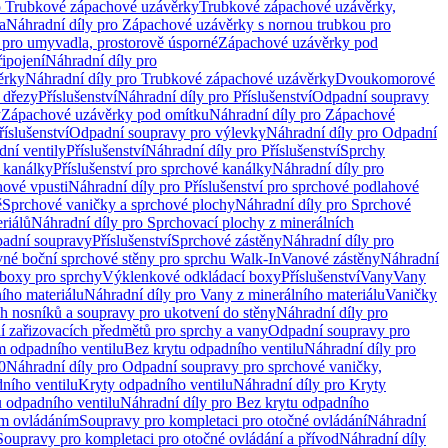
o Trubkové zápachové uzávěrky
Trubkové zápachové uzávěrky,
a
Náhradní díly pro Zápachové uzávěrky s nornou trubkou pro
 pro umyvadla, prostorově úsporné
Zápachové uzávěrky pod
řipojení
Náhradní díly pro
ěrky
Náhradní díly pro Trubkové zápachové uzávěrky
Dvoukomorové
 dřezy
Příslušenství
Náhradní díly pro Příslušenství
Odpadní soupravy
y
Zápachové uzávěrky pod omítku
Náhradní díly pro Zápachové
říslušenství
Odpadní soupravy pro výlevky
Náhradní díly pro Odpadní
ní ventily
Příslušenství
Náhradní díly pro Příslušenství
Sprchy
 kanálky
Příslušenství pro sprchové kanálky
Náhradní díly pro
hové vpusti
Náhradní díly pro Příslušenství pro sprchové podlahové
ě
Sprchové vaničky a sprchové plochy
Náhradní díly pro Sprchové
riálů
Náhradní díly pro Sprchovací plochy z minerálních
padní soupravy
Příslušenství
Sprchové zástěny
Náhradní díly pro
vné boční sprchové stěny pro sprchu Walk-In
Vanové zástěny
Náhradní
boxy pro sprchy
Výklenkové odkládací boxy
Příslušenství
Vany
Vany
ího materiálu
Náhradní díly pro Vany z minerálního materiálu
Vaničky
h nosníků a soupravy pro ukotvení do stěny
Náhradní díly pro
ní zařizovacích předmětů pro sprchy a vany
Odpadní soupravy pro
m odpadního ventilu
Bez krytu odpadního ventilu
Náhradní díly pro
0
Náhradní díly pro Odpadní soupravy pro sprchové vaničky,
ního ventilu
Kryty odpadního ventilu
Náhradní díly pro Kryty
 odpadního ventilu
Náhradní díly pro Bez krytu odpadního
ým ovládáním
Soupravy pro kompletaci pro otočné ovládání
Náhradní
Soupravy pro kompletaci pro otočné ovládání a přívod
Náhradní díly