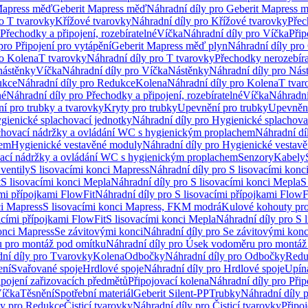
Mapress měď
Geberit Mapress měď
Náhradní díly pro Geberit Mapress 
ro T tvarovky
Křížové tvarovky
Náhradní díly pro Křížové tvarovky
Přec
Přechodky a připojení, rozebíratelné
Víčka
Náhradní díly pro Víčka
Přip
pro Připojení pro vytápění
Geberit Mapress měď plyn
Náhradní díly pro
ro Kolena
T tvarovky
Náhradní díly pro T tvarovky
Přechodky nerozebíra
nástěnky
Víčka
Náhradní díly pro Víčka
Nástěnky
Náhradní díly pro Nás
ukce
Náhradní díly pro Redukce
Kolena
Náhradní díly pro Kolena
T tvar
né
Náhradní díly pro Přechodky a připojení, rozebíratelné
Víčka
Náhradní
í pro trubky a tvarovky
Kryty pro trubky
Upevnění pro trubky
Upevnění
gienické splachovací jednotky
Náhradní díly pro Hygienické splachova
chovací nádržky a ovládání WC s hygienickým proplachem
Náhradní dí
hem
Hygienické vestavěné moduly
Náhradní díly pro Hygienické vestav
ovací nádržky a ovládání WC s hygienickým proplachem
Senzory
Kabely
ventily
S lisovacími konci Mapress
Náhradní díly pro S lisovacími konc
t
S lisovacími konci Mepla
Náhradní díly pro S lisovacími konci Mepla
S
ími přípojkami FlowFit
Náhradní díly pro S lisovacími přípojkami FlowF
ci Mapress
S lisovacími konci Mapress, FKM modrá
Kulové kohouty pr
acími přípojkami FlowFit
S lisovacími konci Mepla
Náhradní díly pro S 
konci Mapress
Se závitovými konci
Náhradní díly pro Se závitovými konc
 pro montáž pod omítku
Náhradní díly pro Úsek vodoměru pro montáž
ní díly pro Tvarovky
Kolena
Odbočky
Náhradní díly pro Odbočky
Redu
ení
Svařované spoje
Hrdlové spoje
Náhradní díly pro Hrdlové spoje
Upín
ipojení zařizovacích předmětů
Připojovací kolena
Náhradní díly pro Přip
íčka
Těsnění
Spotřební materiál
Geberit Silent-PP
Trubky
Náhradní díly 
ly pro Redukce
Čisticí tvarovky
Náhradní díly pro Čisticí tvarovky
Připoj