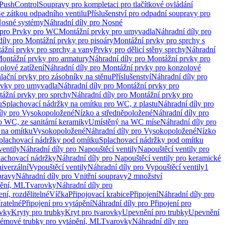
 PushControl
Soupravy pro kompletaci pro tlačítkové ovládání
Se zátkou odpadního ventilu
Příslušenství pro odpadní soupravy pro
osné systémy
Náhradní díly pro Nosné
 pro Prvky pro WC
Montážní prvky pro umyvadla
Náhradní díly pro
díly pro Montážní prvky pro pisoáry
Montážní prvky pro sprchy s
ážní prvky pro sprchy a vany
Prvky pro dělicí stěny sprchy
Náhradní
ontážní prvky pro armatury
Náhradní díly pro Montážní prvky pro
olové zatížení
Náhradní díly pro Montážní prvky pro konzolové
alační prvky pro zásobníky na stěnu
Příslušenství
Náhradní díly pro
rvky pro umyvadla
Náhradní díly pro Montážní prvky pro
ážní prvky pro sprchy
Náhradní díly pro Montážní prvky pro
u
Splachovací nádržky na omítku pro WC, z plastu
Náhradní díly pro
íly pro Vysokopoložené
Nízko a středněpoložené
Náhradní díly pro
o WC, ze sanitární keramiky
Umístěný na WC míse
Náhradní díly pro
 na omítku
Vysokopoložené
Náhradní díly pro Vysokopoložené
Nízko
plachovací nádržky pod omítku
Splachovací nádržky pod omítku
ventily
Náhradní díly pro Napouštěcí ventily
Napouštěcí ventily pro
lachovací nádržky
Náhradní díly pro Napouštěcí ventily pro keramické
iverzální
Vypouštěcí ventily
Náhradní díly pro Vypouštěcí ventily
1
pravy
Náhradní díly pro Vnitřní soupravy
2 množství
pění, ML
Tvarovky
Náhradní díly pro
ní, rozdělitelné
Víčka
Připojovací krabice
Připojení
Náhradní díly pro
ratelné
Připojení pro vytápění
Náhradní díly pro Připojení pro
ovky
Kryty pro trubky
Kryt pro tvarovky
Upevnění pro trubky
Upevnění
témové trubky pro vytápění, ML
Tvarovky
Náhradní díly pro