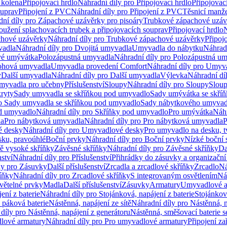
 kolena
Připojovací hrdlo
Náhradní díly pro Připojovací hrdlo
Připojovac
ouprav
Připojení z PVC
Náhradní díly pro Připojení z PVC
Těsnicí manže
ní díly pro Zápachové uzávěrky pro pisoáry
Trubkové zápachové uzáv
oužení splachovacích trubek a připojovacích souprav
Připojovací hrdlo
N
chové uzávěrky
Náhradní díly pro Trubkové zápachové uzávěrky
Připoj
vadla
Náhradní díly pro Dvojitá umyvadla
Umyvadla do nábytku
Náhrad
é umývátka
Polozápustná umyvadla
Náhradní díly pro Polozápustná u
hová umyvadla
Umyvadla provedení Comfort
Náhradní díly pro Umyv
y
Další umyvadla
Náhradní díly pro Další umyvadla
Výlevka
Náhradní dí
myvadla pro učebny
Příslušenství
Sloupy
Náhradní díly pro Sloupy
Slou
kryty
Sady umyvadla se skříňkou pod umyvadlo
Sady umývátka se skří
ro Sady umyvadla se skříňkou pod umyvadlo
Sady nábytkového umyvadl
d umyvadlo
Náhradní díly pro Skříňky pod umyvadlo
Pro umývátka
Náhr
la
Pro nábytková umyvadla
Náhradní díly pro Pro nábytková umyvadla
P
 desky
Náhradní díly pro Umyvadlové desky
Pro umyvadlo na desku, t
sku, pravoúhlé
Boční prvky
Náhradní díly pro Boční prvky
Nízké boční 
ně vysoké skříňky
Závěsné skříňky
Náhradní díly pro Závěsné skříňky
Da
nství
Náhradní díly pro Příslušenství
Přihrádky do zásuvky a organizačn
ly pro Zásuvky
Další příslušenství
Zrcadla a zrcadlové skříňky
Zrcadlo
Ná
íňky
Náhradní díly pro Zrcadlové skříňky
S integrovaným osvětlením
Ná
větelné prvky
Madla
Další příslušenství
Zásuvky
Armatury
Umyvadlové a
ení z baterie
Náhradní díly pro Stojánková, napájení z baterie
Stojánkov
 páková baterie
Nástěnná, napájení ze sítě
Náhradní díly pro Nástěnná, n
díly pro Nástěnná, napájení z generátoru
Nástěnná, směšovací baterie 
lové armatury
Náhradní díly pro Pro umyvadlové armatury
Připojení za