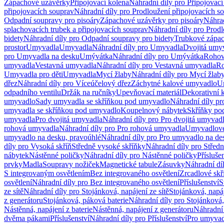
Zápachové uzávěrky
Připojovací kolena
Náhradní díly pro Připojovací
připojovacích souprav
Náhradní díly pro Prodloužení připojovacích s
Odpadní soupravy pro pisoáry
Zápachové uzávěrky pro pisoáry
Náhrad
splachovacích trubek a připojovacích souprav
Náhradní díly pro Prodl
bidety
Náhradní díly pro Odpadní soupravy pro bidety
Trubkové zápa
prostor
Umyvadla
Umyvadla
Náhradní díly pro Umyvadla
Dvojitá umy
pro Umyvadla na desku
Umývátka
Náhradní díly pro Umývátka
Rohov
umyvadla
Vestavná umyvadla
Náhradní díly pro Vestavná umyvadla
Ro
Umyvadla pro děti
Umyvadla
Mycí žlaby
Náhradní díly pro Mycí žlab
dřez
Náhradní díly pro Víceúčelový dřez
Záchytné kalové umyvadlo
U
odpadního ventilu
Držák na ručníky
Upevňovací materiál
Dekorativní 
umyvadlo
Sady umyvadla se skříňkou pod umyvadlo
Náhradní díly p
umyvadla se skříňkou pod umyvadlo
Koupelnový nábytek
Skříňky po
umyvadla
Pro dvojitá umyvadla
Náhradní díly pro Pro dvojitá umyvad
rohová umyvadla
Náhradní díly pro Pro rohová umyvadla
Umyvadlové
umyvadlo na desku, pravoúhlé
Náhradní díly pro Pro umyvadlo na de
díly pro Vysoká skříň
Středně vysoké skříňky
Náhradní díly pro Střed
nábytek
Nástěnné poličky
Náhradní díly pro Nástěnné poličky
Přísluše
prvky
Madla
Soupravy nožiček
Magnetické tabule
Zásuvky
Náhradní dí
S integrovaným osvětlením
Bez integrovaného osvětlení
Zrcadlové skř
osvětlení
Náhradní díly pro Bez integrovaného osvětlení
Příslušenství
S
ze sítě
Náhradní díly pro Stojánková, napájení ze sítě
Stojánková, napáj
z generátoru
Stojánková, páková baterie
Náhradní díly pro Stojánková,
Nástěnná, napájení z baterie
Nástěnná, napájení z generátoru
Náhradní 
dvěma pákami
Příslušenství
Náhradní díly pro Příslušenství
Pro umyvad