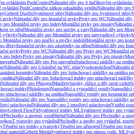
vým ovládáním PushControl
Náhradní díly pro S tlačítkovým ovládáním
vé ovládání PushControl
Se zátkou odpadního ventilu
Náhradní díly pro 
émy
Geberit Duofix
Systémové stěny
Náhradní díly pro Systémové stěny
N
ní prvky
Náhradní díly pro Instalační prvky
Prvky pro WC
Náhradní díly
ly pro Montážní prvky pro bidety
Montážní prvky pro pisoáry
Náhradní 
okem ve stěně
Montážní prvky pro sprchy a vany
Náhradní díly pro Mont
é výlevky
Náhradní díly pro Montážní prvky pro umyvadlové výlevky
M
ro Montážní prvky pro pračky a myčky nádobí
Montážní prvky pro konz
pro dřezy
Instalační prvky pro zásobníky na stěnu
Náhradní díly pro Inst
lační prvky
Prvky pro WC
Náhradní díly pro Prvky pro WC
Montážní p
y pro bidety
Prvky pro pisoáry
Náhradní díly pro Prvky pro pisoáry
Mont
upevnění
Náhradní díly pro Pro upevnění
Splachovací nádržky na omítk
se
Náhradní díly pro Umístěné na WC míse
Vysokopoložené
Náhradní d
anitární keramiky
Náhradní díly pro Splachovací nádržky na omítku pr
a omítku
Náhradní díly pro Splachovací trubky pro splachovací nádržky
í
Náhradní díly pro Připojení
Manžety
Spojky, růžice a díly proti vzdutí
S
chovací trubky
Příslušenství
Napouštěcí a vypouštěcí ventily
Napouštěcí 
pro splachovací nádržky na omítku
Napouštěcí ventily pro keramické sp
erzální
Náhradní díly pro Napouštěcí ventily pro splachovací nádržky un
žství splachování
Náhradní díly pro 2 množství splachování
Vnitřní sou
témy
Geberit FlowFit
Systémové trubky ML
Systémové trubky pro vytá
né
Přechodky a spojení, rozdělitelné
Náhradní díly pro Přechodky a spoje
ípojkou
T tvarovky pro vytápění
Přechodky a spojky pro vytápění, rozebí
ky
Těsnění pro trubky a tvarovky
Těsnění pro připojení
Těsnění pro tvar
ební materiál
Geberit Mepla
Systémové trubky pro pitnou vodu, ML
Sys