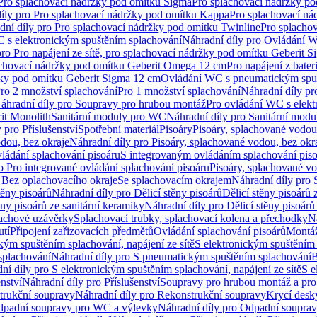
 Pro splachovací nádržky pod omítku Sigma
Pro splachovací nádržky p
íly pro Pro splachovací nádržky pod omítku Kappa
Pro splachovací ná
dní díly pro Pro splachovací nádržky pod omítku Twinline
Pro splacho
 s elektronickým spuštěním splachování
Náhradní díly pro Ovládání W
pro Pro napájení ze sítě, pro splachovací nádržky pod omítku Geberit 
plachovací nádržky pod omítku Geberit Omega 12 cm
Pro napájení z bate
ržky pod omítku Geberit Sigma 12 cm
Ovládání WC s pneumatickým spuš
Pro 2 množství splachování
Pro 1 množství splachování
Náhradní díly pr
áhradní díly pro Soupravy pro hrubou montáž
Pro ovládání WC s elekt
it Monolith
Sanitární moduly pro WC
Náhradní díly pro Sanitární mod
 pro Příslušenství
Spotřební materiál
Pisoáry
Pisoáry, splachované vodou
dou, bez okraje
Náhradní díly pro Pisoáry, splachované vodou, bez okr
ládání splachování pisoáru
S integrovaným ovládáním splachování pis
o Pro integrované ovládání splachování pisoáru
Pisoáry, splachované vo
 Bez oplachovacího okraje
Se splachovacím okrajem
Náhradní díly pro
těny pisoárů
Náhradní díly pro Dělicí stěny pisoárů
Dělicí stěny pisoárů 
ěny pisoárů ze sanitární keramiky
Náhradní díly pro Dělicí stěny pisoárů
pachové uzávěrky
Splachovací trubky, splachovací kolena a přechodky
N
utí
Připojení zařizovacích předmětů
Ovládání splachování pisoárů
Montáž
kým spuštěním splachování, napájení ze sítě
S elektronickým spuštěním 
splachování
Náhradní díly pro S pneumatickým spuštěním splachování
B
ní díly pro S elektronickým spuštěním splachování, napájení ze sítě
S e
enství
Náhradní díly pro Příslušenství
Soupravy pro hrubou montáž a pro
trukční soupravy
Náhradní díly pro Rekonstrukční soupravy
Krycí desk
padní soupravy pro WC a výlevky
Náhradní díly pro Odpadní soupra