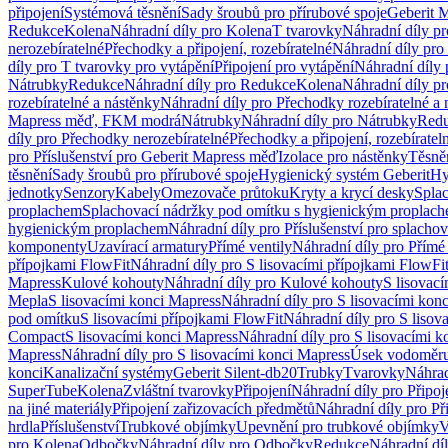
připojení
Systémová těsnění
Sady šroubů pro přírubové spoje
Geberit 
Redukce
Kolena
Náhradní díly pro Kolena
T tvarovky
Náhradní díly p
nerozebíratelné
Přechodky a připojení, rozebíratelné
Náhradní díly pro 
díly pro T tvarovky pro vytápění
Připojení pro vytápění
Náhradní díly 
Nátrubky
Redukce
Náhradní díly pro Redukce
Kolena
Náhradní díly p
rozebíratelné a nástěnky
Náhradní díly pro Přechodky rozebíratelné a 
Mapress měď, FKM modrá
Nátrubky
Náhradní díly pro Nátrubky
Red
díly pro Přechodky nerozebíratelné
Přechodky a připojení, rozebíratel
pro Příslušenství pro Geberit Mapress měď
Izolace pro nástěnky
Těsněn
těsnění
Sady šroubů pro přírubové spoje
Hygienický systém Geberit
Hy
jednotky
Senzory
Kabely
Omezovače průtoku
Kryty a krycí desky
Spla
proplachem
Splachovací nádržky pod omítku s hygienickým proplac
hygienickým proplachem
Náhradní díly pro Příslušenství pro splach
komponenty
Uzavírací armatury
Přímé ventily
Náhradní díly pro Přímé 
přípojkami FlowFit
Náhradní díly pro S lisovacími přípojkami FlowFi
Mapress
Kulové kohouty
Náhradní díly pro Kulové kohouty
S lisovac
Mepla
S lisovacími konci Mapress
Náhradní díly pro S lisovacími kon
pod omítku
S lisovacími přípojkami FlowFit
Náhradní díly pro S lisov
Compact
S lisovacími konci Mapress
Náhradní díly pro S lisovacími 
Mapress
Náhradní díly pro S lisovacími konci Mapress
Úsek vodoměru
konci
Kanalizační systémy
Geberit Silent-db20
Trubky
Tvarovky
Náhrad
SuperTube
Kolena
Zvláštní tvarovky
Připojení
Náhradní díly pro Připoj
na jiné materiály
Připojení zařizovacích předmětů
Náhradní díly pro Př
hrdla
Příslušenství
Trubkové objímky
Upevnění pro trubkové objímky
V
pro Kolena
Odbočky
Náhradní díly pro Odbočky
Redukce
Náhradní dí