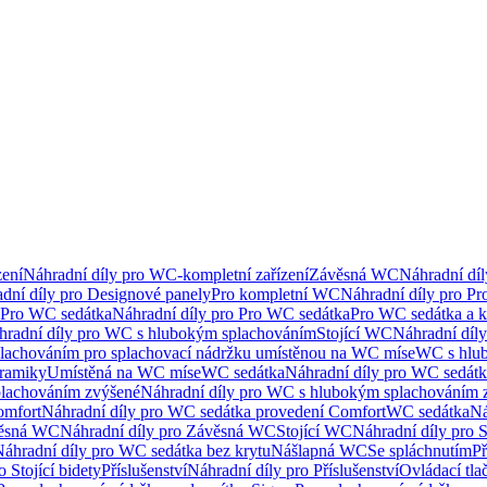
ení
Náhradní díly pro WC-kompletní zařízení
Závěsná WC
Náhradní dí
dní díly pro Designové panely
Pro kompletní WC
Náhradní díly pro P
Pro WC sedátka
Náhradní díly pro Pro WC sedátka
Pro WC sedátka a 
hradní díly pro WC s hlubokým splachováním
Stojící WC
Náhradní díly
lachováním pro splachovací nádržku umístěnou na WC míse
WC s hlu
eramiky
Umístěná na WC míse
WC sedátka
Náhradní díly pro WC sedát
lachováním zvýšené
Náhradní díly pro WC s hlubokým splachováním 
omfort
Náhradní díly pro WC sedátka provedení Comfort
WC sedátka
Ná
ěsná WC
Náhradní díly pro Závěsná WC
Stojící WC
Náhradní díly pro 
áhradní díly pro WC sedátka bez krytu
Nášlapná WC
Se spláchnutím
Př
 Stojící bidety
Příslušenství
Náhradní díly pro Příslušenství
Ovládací tla