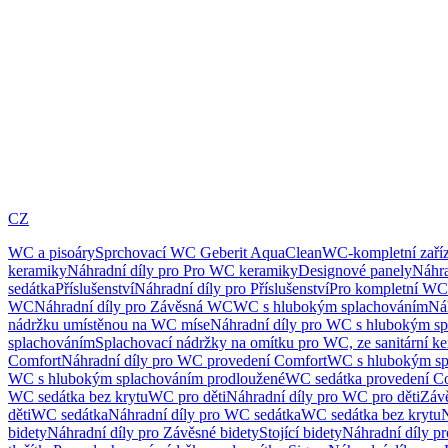
CZ
WC a pisoáry
Sprchovací WC Geberit AquaClean
WC-kompletní zaříz
keramiky
Náhradní díly pro Pro WC keramiky
Designové panely
Náhra
sedátka
Příslušenství
Náhradní díly pro Příslušenství
Pro kompletní WC
WC
Náhradní díly pro Závěsná WC
WC s hlubokým splachováním
Ná
nádržku umístěnou na WC míse
Náhradní díly pro WC s hlubokým sp
splachováním
Splachovací nádržky na omítku pro WC, ze sanitární k
Comfort
Náhradní díly pro WC provedení Comfort
WC s hlubokým sp
WC s hlubokým splachováním prodloužené
WC sedátka provedení C
WC sedátka bez krytu
WC pro děti
Náhradní díly pro WC pro děti
Záv
děti
WC sedátka
Náhradní díly pro WC sedátka
WC sedátka bez krytu
N
bidety
Náhradní díly pro Závěsné bidety
Stojící bidety
Náhradní díly pro