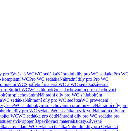
ly pro Závěsná WC
WC sedátka
Náhradní díly pro WC sedátka
Pro WC
ro kompletní WC
Pro WC sedátka
Náhradní díly pro Pro WC
kompletní WC
Spotřební materiál
WC a WC sedátka
Závěsná
 pro Stojící WC
WC s hlubokým splachováním pro splachovací
bokým splachováním
Náhradní díly pro WC s hlubokým
ka
WC sedátka
Náhradní díly pro WC sedátka
WC provedení
zvýšené
WC s hlubokým splachováním prodloužené
Náhradní díly pro
hradní díly pro WC sedátka
WC sedátka bez krytu
Náhradní díly pro
Stojící WC
WC sedátka pro děti
Náhradní díly pro WC sedátka pro
íslušenství
Připojení
Upevňovací materiál
Bidety
Závěsné
čítka a ovládání WC
Ovládací tlačítka
Náhradní díly pro Ovládací