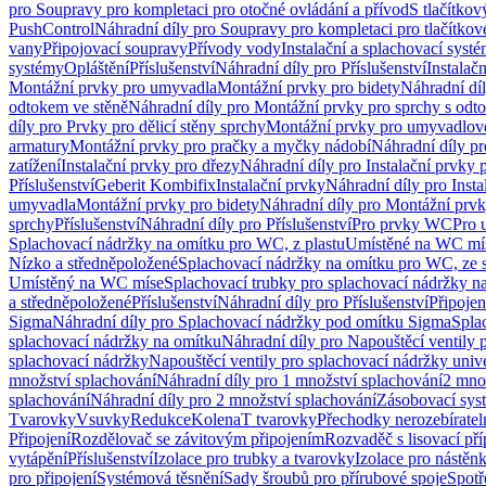
pro Soupravy pro kompletaci pro otočné ovládání a přívod
S tlačítko
PushControl
Náhradní díly pro Soupravy pro kompletaci pro tlačítko
vany
Připojovací soupravy
Přívody vody
Instalační a splachovací syst
systémy
Opláštění
Příslušenství
Náhradní díly pro Příslušenství
Instalač
Montážní prvky pro umyvadla
Montážní prvky pro bidety
Náhradní dí
odtokem ve stěně
Náhradní díly pro Montážní prvky pro sprchy s odt
díly pro Prvky pro dělicí stěny sprchy
Montážní prvky pro umyvadlov
armatury
Montážní prvky pro pračky a myčky nádobí
Náhradní díly p
zatížení
Instalační prvky pro dřezy
Náhradní díly pro Instalační prvky 
Příslušenství
Geberit Kombifix
Instalační prvky
Náhradní díly pro Insta
umyvadla
Montážní prvky pro bidety
Náhradní díly pro Montážní prvk
sprchy
Příslušenství
Náhradní díly pro Příslušenství
Pro prvky WC
Pro 
Splachovací nádržky na omítku pro WC, z plastu
Umístěné na WC mí
Nízko a středněpoložené
Splachovací nádržky na omítku pro WC, ze s
Umístěný na WC míse
Splachovací trubky pro splachovací nádržky n
a středněpoložené
Příslušenství
Náhradní díly pro Příslušenství
Připojen
Sigma
Náhradní díly pro Splachovací nádržky pod omítku Sigma
Spla
splachovací nádržky na omítku
Náhradní díly pro Napouštěcí ventily 
splachovací nádržky
Napouštěcí ventily pro splachovací nádržky univ
množství splachování
Náhradní díly pro 1 množství splachování
2 mno
splachování
Náhradní díly pro 2 množství splachování
Zásobovací sys
Tvarovky
Vsuvky
Redukce
Kolena
T tvarovky
Přechodky nerozebíratel
Připojení
Rozdělovač se závitovým připojením
Rozvaděč s lisovací př
vytápění
Příslušenství
Izolace pro trubky a tvarovky
Izolace pro nástěn
pro připojení
Systémová těsnění
Sady šroubů pro přírubové spoje
Spotř