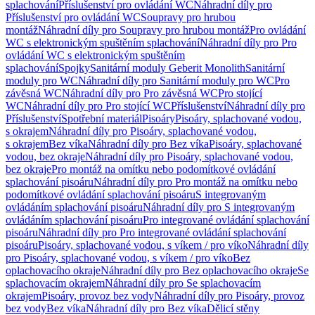
splachování
Příslušenství pro ovládání WC
Náhradní díly pro
Příslušenství pro ovládání WC
Soupravy pro hrubou
montáž
Náhradní díly pro Soupravy pro hrubou montáž
Pro ovládání
WC s elektronickým spuštěním splachování
Náhradní díly pro Pro
ovládání WC s elektronickým spuštěním
splachování
Spojky
Sanitární moduly Geberit Monolith
Sanitární
moduly pro WC
Náhradní díly pro Sanitární moduly pro WC
Pro
závěsná WC
Náhradní díly pro Pro závěsná WC
Pro stojící
WC
Náhradní díly pro Pro stojící WC
Příslušenství
Náhradní díly pro
Příslušenství
Spotřební materiál
Pisoáry
Pisoáry, splachované vodou,
s okrajem
Náhradní díly pro Pisoáry, splachované vodou,
s okrajem
Bez víka
Náhradní díly pro Bez víka
Pisoáry, splachované
vodou, bez okraje
Náhradní díly pro Pisoáry, splachované vodou,
bez okraje
Pro montáž na omítku nebo podomítkové ovládání
splachování pisoáru
Náhradní díly pro Pro montáž na omítku nebo
podomítkové ovládání splachování pisoáru
S integrovaným
ovládáním splachování pisoáru
Náhradní díly pro S integrovaným
ovládáním splachování pisoáru
Pro integrované ovládání splachování
pisoáru
Náhradní díly pro Pro integrované ovládání splachování
pisoáru
Pisoáry, splachované vodou, s víkem / pro víko
Náhradní díly
pro Pisoáry, splachované vodou, s víkem / pro víko
Bez
oplachovacího okraje
Náhradní díly pro Bez oplachovacího okraje
Se
splachovacím okrajem
Náhradní díly pro Se splachovacím
okrajem
Pisoáry, provoz bez vody
Náhradní díly pro Pisoáry, provoz
bez vody
Bez víka
Náhradní díly pro Bez víka
Dělicí stěny