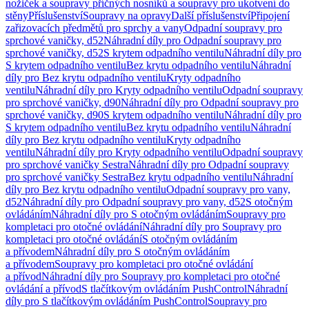
nožiček a soupravy příčných nosníků a soupravy pro ukotvení do
stěny
Příslušenství
Soupravy na opravy
Další příslušenství
Připojení
zařizovacích předmětů pro sprchy a vany
Odpadní soupravy pro
sprchové vaničky, d52
Náhradní díly pro Odpadní soupravy pro
sprchové vaničky, d52
S krytem odpadního ventilu
Náhradní díly pro
S krytem odpadního ventilu
Bez krytu odpadního ventilu
Náhradní
díly pro Bez krytu odpadního ventilu
Kryty odpadního
ventilu
Náhradní díly pro Kryty odpadního ventilu
Odpadní soupravy
pro sprchové vaničky, d90
Náhradní díly pro Odpadní soupravy pro
sprchové vaničky, d90
S krytem odpadního ventilu
Náhradní díly pro
S krytem odpadního ventilu
Bez krytu odpadního ventilu
Náhradní
díly pro Bez krytu odpadního ventilu
Kryty odpadního
ventilu
Náhradní díly pro Kryty odpadního ventilu
Odpadní soupravy
pro sprchové vaničky Sestra
Náhradní díly pro Odpadní soupravy
pro sprchové vaničky Sestra
Bez krytu odpadního ventilu
Náhradní
díly pro Bez krytu odpadního ventilu
Odpadní soupravy pro vany,
d52
Náhradní díly pro Odpadní soupravy pro vany, d52
S otočným
ovládáním
Náhradní díly pro S otočným ovládáním
Soupravy pro
kompletaci pro otočné ovládání
Náhradní díly pro Soupravy pro
kompletaci pro otočné ovládání
S otočným ovládáním
a přívodem
Náhradní díly pro S otočným ovládáním
a přívodem
Soupravy pro kompletaci pro otočné ovládání
a přívod
Náhradní díly pro Soupravy pro kompletaci pro otočné
ovládání a přívod
S tlačítkovým ovládáním PushControl
Náhradní
díly pro S tlačítkovým ovládáním PushControl
Soupravy pro