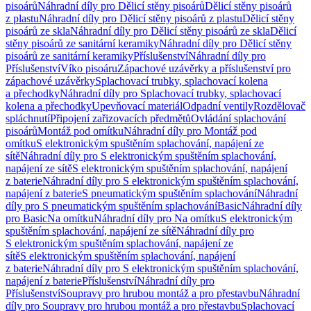
pisoárů
Náhradní díly pro Dělicí stěny pisoárů
Dělicí stěny pisoárů
z plastu
Náhradní díly pro Dělicí stěny pisoárů z plastu
Dělicí stěny
pisoárů ze skla
Náhradní díly pro Dělicí stěny pisoárů ze skla
Dělicí
stěny pisoárů ze sanitární keramiky
Náhradní díly pro Dělicí stěny
pisoárů ze sanitární keramiky
Příslušenství
Náhradní díly pro
Příslušenství
Víko pisoáru
Zápachové uzávěrky a příslušenství pro
zápachové uzávěrky
Splachovací trubky, splachovací kolena
a přechodky
Náhradní díly pro Splachovací trubky, splachovací
kolena a přechodky
Upevňovací materiál
Odpadní ventily
Rozdělovač
spláchnutí
Připojení zařizovacích předmětů
Ovládání splachování
pisoárů
Montáž pod omítku
Náhradní díly pro Montáž pod
omítku
S elektronickým spuštěním splachování, napájení ze
sítě
Náhradní díly pro S elektronickým spuštěním splachování,
napájení ze sítě
S elektronickým spuštěním splachování, napájení
z baterie
Náhradní díly pro S elektronickým spuštěním splachování,
napájení z baterie
S pneumatickým spuštěním splachování
Náhradní
díly pro S pneumatickým spuštěním splachování
Basic
Náhradní díly
pro Basic
Na omítku
Náhradní díly pro Na omítku
S elektronickým
spuštěním splachování, napájení ze sítě
Náhradní díly pro
S elektronickým spuštěním splachování, napájení ze
sítě
S elektronickým spuštěním splachování, napájení
z baterie
Náhradní díly pro S elektronickým spuštěním splachování,
napájení z baterie
Příslušenství
Náhradní díly pro
Příslušenství
Soupravy pro hrubou montáž a pro přestavbu
Náhradní
díly pro Soupravy pro hrubou montáž a pro přestavbu
Splachovací