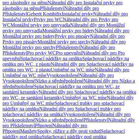
pro zásobníky na stěnu
Náhradní díly pro Instalační prvky pro
zásobníky na stěnu
Příslušenství
Náhradní díly pro
Příslušenství
Geberit Kombifix
Instalační prvky
Náhradní díly pro
Instalační prvky
Prvky pro WC
Náhradní díly pro Prvky pro
WC
Montážní prvky pro umyvadla
Náhradní díly pro Montážní
prvky pro umyvadla
Montážní prvky pro bidety
Náhradní díly pro
Montážní prvky pro bidety
Prvky pro pisoáry
Náhradní díly pro
Prvky pro pisoáry
Montážní prvky pro sprchy
Náhradní díly pro
Montážní prvky pro sprchy
Příslušenství
Náhradní díly pro
Příslušenství
Pro prvky WC
Pro upevnění
Náhradní díly pro Pro
upevnění
Splachovací nádržky na omítku
Splachovací nádržky na
omítku pro WC, z plastu
Náhradní díly pro Splachovací nádržky na
omítku pro WC, z plastu
Umístěné na WC míse
Náhradní díly pro
Umístěné na WC míse
Vysokopoložené
Náhradní díly pro
Vysokopoložené
Nízko a středněpoložené
Náhradní díly pro Nízko a
středněpoložené
Splachovací nádržky na omítku pro WC, ze
sanitární keramiky
Náhradní díly pro Splachovací nádržky na omítku
pro WC, ze sanitární keramiky
Umístěný na WC míse
Náhradní díly
pro Umístěný na WC míse
Splachovací trubky pro splachovací
nádržky na omítku
Náhradní díly pro Splachovací trubky pro
splachovací nádržky na omítku
Vysokopoložené
Náhradní díly pro
Vysokopoložené
Nízko a středněpoložené
Příslušenství
Náhradní díly
pro Příslušenství
Připojení
Náhradní díly pro
Připojení
Manžety
Spojky, růžice a díly proti vzdutí
Splachovací
nádržky pod omítku
Splachovací nádržky pod omítku