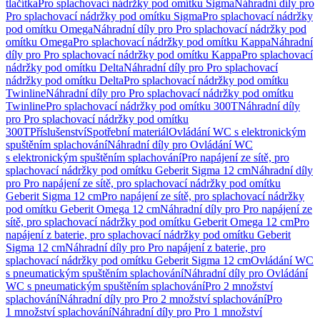
tlačítka
Pro splachovací nádržky pod omítku Sigma
Náhradní díly pro
Pro splachovací nádržky pod omítku Sigma
Pro splachovací nádržky
pod omítku Omega
Náhradní díly pro Pro splachovací nádržky pod
omítku Omega
Pro splachovací nádržky pod omítku Kappa
Náhradní
díly pro Pro splachovací nádržky pod omítku Kappa
Pro splachovací
nádržky pod omítku Delta
Náhradní díly pro Pro splachovací
nádržky pod omítku Delta
Pro splachovací nádržky pod omítku
Twinline
Náhradní díly pro Pro splachovací nádržky pod omítku
Twinline
Pro splachovací nádržky pod omítku 300T
Náhradní díly
pro Pro splachovací nádržky pod omítku
300T
Příslušenství
Spotřební materiál
Ovládání WC s elektronickým
spuštěním splachování
Náhradní díly pro Ovládání WC
s elektronickým spuštěním splachování
Pro napájení ze sítě, pro
splachovací nádržky pod omítku Geberit Sigma 12 cm
Náhradní díly
pro Pro napájení ze sítě, pro splachovací nádržky pod omítku
Geberit Sigma 12 cm
Pro napájení ze sítě, pro splachovací nádržky
pod omítku Geberit Omega 12 cm
Náhradní díly pro Pro napájení ze
sítě, pro splachovací nádržky pod omítku Geberit Omega 12 cm
Pro
napájení z baterie, pro splachovací nádržky pod omítku Geberit
Sigma 12 cm
Náhradní díly pro Pro napájení z baterie, pro
splachovací nádržky pod omítku Geberit Sigma 12 cm
Ovládání WC
s pneumatickým spuštěním splachování
Náhradní díly pro Ovládání
WC s pneumatickým spuštěním splachování
Pro 2 množství
splachování
Náhradní díly pro Pro 2 množství splachování
Pro
1 množství splachování
Náhradní díly pro Pro 1 množství