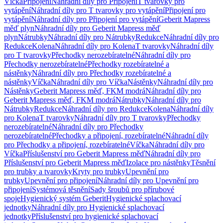
Víčka
Připojení
Náhradní díly pro Připojení
T tvarovky pro
vytápění
Náhradní díly pro T tvarovky pro vytápění
Připojení pro
vytápění
Náhradní díly pro Připojení pro vytápění
Geberit Mapress
měď plyn
Náhradní díly pro Geberit Mapress měď
plyn
Nátrubky
Náhradní díly pro Nátrubky
Redukce
Náhradní díly pro
Redukce
Kolena
Náhradní díly pro Kolena
T tvarovky
Náhradní díly
pro T tvarovky
Přechodky nerozebíratelné
Náhradní díly pro
Přechodky nerozebíratelné
Přechodky rozebíratelné a
nástěnky
Náhradní díly pro Přechodky rozebíratelné a
nástěnky
Víčka
Náhradní díly pro Víčka
Nástěnky
Náhradní díly pro
Nástěnky
Geberit Mapress měď, FKM modrá
Náhradní díly pro
Geberit Mapress měď, FKM modrá
Nátrubky
Náhradní díly pro
Nátrubky
Redukce
Náhradní díly pro Redukce
Kolena
Náhradní díly
pro Kolena
T tvarovky
Náhradní díly pro T tvarovky
Přechodky
nerozebíratelné
Náhradní díly pro Přechodky
nerozebíratelné
Přechodky a připojení, rozebíratelné
Náhradní díly
pro Přechodky a připojení, rozebíratelné
Víčka
Náhradní díly pro
Víčka
Příslušenství pro Geberit Mapress měď
Náhradní díly pro
Příslušenství pro Geberit Mapress měď
Izolace pro nástěnky
Těsnění
pro trubky a tvarovky
Kryty pro trubky
Upevnění pro
trubky
Upevnění pro připojení
Náhradní díly pro Upevnění pro
připojení
Systémová těsnění
Sady šroubů pro přírubové
spoje
Hygienický systém Geberit
Hygienické splachovací
jednotky
Náhradní díly pro Hygienické splachovací
jednotky
Příslušenství pro hygienické splachovací