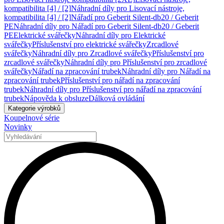
kompatibilita [4] / [2]
Náhradní díly pro Lisovací nástroje,
kompatibilita [4] / [2]
Nářadí pro Geberit Silent-db20 / Geberit
PE
Náhradní díly pro Nářadí pro Geberit Silent-db20 / Geberit
PE
Elektrické svářečky
Náhradní díly pro Elektrické
svářečky
Příslušenství pro elektrické svářečky
Zrcadlové
svářečky
Náhradní díly pro Zrcadlové svářečky
Příslušenství pro
zrcadlové svářečky
Náhradní díly pro Příslušenství pro zrcadlové
svářečky
Nářadí na zpracování trubek
Náhradní díly pro Nářadí na
zpracování trubek
Příslušenství pro nářadí na zpracování
trubek
Náhradní díly pro Příslušenství pro nářadí na zpracování
trubek
Nápověda k obsluze
Dálková ovládání
Kategorie výrobků
Koupelnové série
Novinky