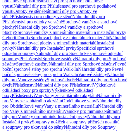
podlahové vpusti
Příslušenství pro sprchové podlahové
vpusti
Náhradní díly pro Příslušenství pro sprchové podlahové
vpusti
Odtoky ve stěně
Náhradní díly pro Odtoky ve
stěně
Příslušenství pro odtoky ve stěně
Náhradní díly pro
Příslušenství pro odtoky ve stěně
Sprchové vaničky a sprchové
plochy
Náhradní díly pro Sprchové vaničky a sprchové
plochy
Sprchové vaničky z minerálního materiálu a instalační prvky
Geberit Duofix
Sprchovací plochy z minerálních materiálů
Náhradní
díly pro Sprchovací plochy z minerálních materiálů
Instalační
prvky
Náhradní díly pro Instalační prvky
Specifické sprchové
odpadní soupravy
Náhradní díly pro Specifické sprchové odpadní
soupravy
Příslušenství
Sprchové zástěny
Náhradní díly pro Sprchové
zástěny
Sprchové zástěny
Náhradní díly pro Sprchové zástěny
Pevné
boční sprchové stěny pro sprchu Walk-In
Náhradní díly pro Pevné
boční sprchové stěny pro sprchu Walk-In
Vanové zástěny
Náhradní
díly pro Vanové zástěny
Sprchové dveře
Náhradní díly pro Sprchové
dveře
Příslušenství
Náhradní díly pro Příslušenství
Výklenkové
odkládací boxy pro sprchy
Výklenkové odkládací
boxy
Příslušenství
Vany
Vany ze sanitárního akrylátu
Náhradní díly
pro Vany ze sanitárního akrylátu
Obdélníkové vany
Náhradní díly
pro Obdélníkové vany
Vany z minerálního materiálu
Náhradní díly
pro Vany z minerálního materiálu
Vaničky pro miminka
Náhradní
díly pro Vaničky pro miminka
Instalační prvky
Náhradní díly pro
Instalační prvky
Soupravy nožiček a soupravy příčných nosníků
a soupravy pro ukotvení do stěny
Náhradní díly pro Soupravy