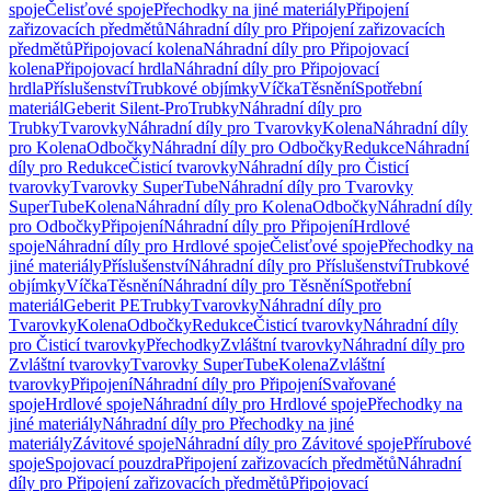
spoje
Čelisťové spoje
Přechodky na jiné materiály
Připojení
zařizovacích předmětů
Náhradní díly pro Připojení zařizovacích
předmětů
Připojovací kolena
Náhradní díly pro Připojovací
kolena
Připojovací hrdla
Náhradní díly pro Připojovací
hrdla
Příslušenství
Trubkové objímky
Víčka
Těsnění
Spotřební
materiál
Geberit Silent-Pro
Trubky
Náhradní díly pro
Trubky
Tvarovky
Náhradní díly pro Tvarovky
Kolena
Náhradní díly
pro Kolena
Odbočky
Náhradní díly pro Odbočky
Redukce
Náhradní
díly pro Redukce
Čisticí tvarovky
Náhradní díly pro Čisticí
tvarovky
Tvarovky SuperTube
Náhradní díly pro Tvarovky
SuperTube
Kolena
Náhradní díly pro Kolena
Odbočky
Náhradní díly
pro Odbočky
Připojení
Náhradní díly pro Připojení
Hrdlové
spoje
Náhradní díly pro Hrdlové spoje
Čelisťové spoje
Přechodky na
jiné materiály
Příslušenství
Náhradní díly pro Příslušenství
Trubkové
objímky
Víčka
Těsnění
Náhradní díly pro Těsnění
Spotřební
materiál
Geberit PE
Trubky
Tvarovky
Náhradní díly pro
Tvarovky
Kolena
Odbočky
Redukce
Čisticí tvarovky
Náhradní díly
pro Čisticí tvarovky
Přechodky
Zvláštní tvarovky
Náhradní díly pro
Zvláštní tvarovky
Tvarovky SuperTube
Kolena
Zvláštní
tvarovky
Připojení
Náhradní díly pro Připojení
Svařované
spoje
Hrdlové spoje
Náhradní díly pro Hrdlové spoje
Přechodky na
jiné materiály
Náhradní díly pro Přechodky na jiné
materiály
Závitové spoje
Náhradní díly pro Závitové spoje
Přírubové
spoje
Spojovací pouzdra
Připojení zařizovacích předmětů
Náhradní
díly pro Připojení zařizovacích předmětů
Připojovací