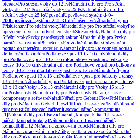
přepady
Pro střešní vtoky do 12 l/s
Náhradní díly pro Pro střešní
vtoky do 12 l/s
Pro střešní vtoky do 25 l/s
Náhradní díly pro Pro
střešní vtoky do 25 l/s
Upevnění
Upevňovací systém d40–
200
Upevňovací systém d250–315
Příslušenství
Náhradní díly pro
Příslušenství
Pro střešní vtoky
Náhradní díly pro Pro střešní vtoky
Pro
upevnění
Gravitační odvodnění střech
Střešní vtoky
Náhradní díly pro
Střešní vtoky
Prvky parotěsných zábran
Náhradní díly pro Prvky
parotěsných zábran
Příslušenství
Odvodnění podlahy
Odvodnění
podlah do interiéru i exteriéru
Náhradní díly pro Odvodnění podlah
do interiéru i exteriéru
Podlahové vpusti 10 x 10 cm
Náhradní díly
pro Podlahové vpusti 10 x 10 cm
Podlahové vpusti pro balkony a
terasy, 10 x 10 cm
Náhradní díly pro Podlahové vpusti pro balkony a
terasy, 10 x 10 cm
Podlahové vpusti 13 x 13 cm
Náhradní díly pro
Podlahové vpusti 13 x 13 cm
Podlahové vpusti pro balkony a terasy
13 x 13 cm
Náhradní díly pro Podlahové vpusti pro balkony a terasy
13 x 13 cm
Vtoky 15 x 15 cm
Náhradní díly pro Vtoky 15 x 15
cm
Příslušenství
Náhradní díly pro Příslušenství
Nářadí, síťové
komponenty a software
Nářadí
Nářadí pro Geberit FlowFit
Náhradní
díly pro Nářadí pro Geberit FlowFit
Ruční lisovací zařízení
Náhradní
díly pro Ruční lisovací zařízení
Lisovací nářadí, kompatibilita
[1]
Náhradní díly pro Lisovací nářadí, kompatibilita [1]
Lisovací
nářadí, kompatibilita [2]
Náhradní díly pro Lisovací nářadí,
kompatibilita [2]
Nářadí na zpracování trubek
Náhradní díly pro
Nářadí na zpracování trubek
Zátky pro tlakovou zkoušku
Náhradní
díly pro Zátky pro tlakovou zkoušku
Kontrolní prostředky
Lisovací