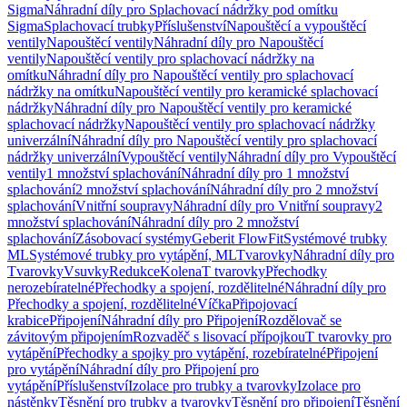
Sigma
Náhradní díly pro Splachovací nádržky pod omítku
Sigma
Splachovací trubky
Příslušenství
Napouštěcí a vypouštěcí
ventily
Napouštěcí ventily
Náhradní díly pro Napouštěcí
ventily
Napouštěcí ventily pro splachovací nádržky na
omítku
Náhradní díly pro Napouštěcí ventily pro splachovací
nádržky na omítku
Napouštěcí ventily pro keramické splachovací
nádržky
Náhradní díly pro Napouštěcí ventily pro keramické
splachovací nádržky
Napouštěcí ventily pro splachovací nádržky
univerzální
Náhradní díly pro Napouštěcí ventily pro splachovací
nádržky univerzální
Vypouštěcí ventily
Náhradní díly pro Vypouštěcí
ventily
1 množství splachování
Náhradní díly pro 1 množství
splachování
2 množství splachování
Náhradní díly pro 2 množství
splachování
Vnitřní soupravy
Náhradní díly pro Vnitřní soupravy
2
množství splachování
Náhradní díly pro 2 množství
splachování
Zásobovací systémy
Geberit FlowFit
Systémové trubky
ML
Systémové trubky pro vytápění, ML
Tvarovky
Náhradní díly pro
Tvarovky
Vsuvky
Redukce
Kolena
T tvarovky
Přechodky
nerozebíratelné
Přechodky a spojení, rozdělitelné
Náhradní díly pro
Přechodky a spojení, rozdělitelné
Víčka
Připojovací
krabice
Připojení
Náhradní díly pro Připojení
Rozdělovač se
závitovým připojením
Rozvaděč s lisovací přípojkou
T tvarovky pro
vytápění
Přechodky a spojky pro vytápění, rozebíratelné
Připojení
pro vytápění
Náhradní díly pro Připojení pro
vytápění
Příslušenství
Izolace pro trubky a tvarovky
Izolace pro
nástěnky
Těsnění pro trubky a tvarovky
Těsnění pro připojení
Těsnění