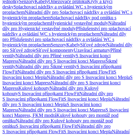
jednotky
Senzory
Kabely
Omezovače průtoku
Kryty a krycí
desky
Splachovací nádržky a ovládání WC s hygienickým
proplachem
Náhradní díly pro Splachovací nádržky a ovládání WC s
hygienickým proplachem
Splachovací nádržky pod omítku s
hygienickým proplachem
Hygienické vestavěné moduly
Náhradní
díly pro Hygienické vestavěné moduly
Příslušenství pro splachovací
nádržky a ovládání WC s hygienickým proplachem
Náhradní díly
pro Příslušenství pro splachovací nádržky a ovládání WC s
hygienickým proplachem
Senzory
Kabely
Síťové zdroje
Náhradní díly
pro Síťové zdroje
Síťové komponenty
Uzavírací armatury
Přímé
ventily
Náhradní díly pro Přímé ventily
S lisovacími konci
Mapress
Náhradní díly pro S lisovacími konci Mapress
Šikmé
ventily
Náhradní díly pro Šikmé ventily
S lisovacími přípojkami
FlowFit
Náhradní díly pro S lisovacími přípojkami FlowFit
S
lisovacími konci Mepla
Náhradní díly pro S lisovacími konci Mepla
S
lisovacími konci Mapress
Náhradní díly pro S lisovacími konci
Mapress
Kulové kohouty
Náhradní díly pro Kulové
kohouty
S lisovacími přípojkami FlowFit
Náhradní díly pro
S lisovacími přípojkami FlowFit
S lisovacími konci Mepla
Náhradní
díly pro S lisovacími konci Mepla
S lisovacími konci
Mapress
Náhradní díly pro S lisovacími konci Mapress
S lisovacími
konci Mapress, FKM modrá
Kulové kohouty pro montáž pod
omítku
Náhradní díly pro Kulové kohouty pro montáž pod
omítku
S lisovacími přípojkami FlowFit
Náhradní díly pro
S lisovacími přípojkami FlowFit
S lisovacími konci Mepla
Náhradní