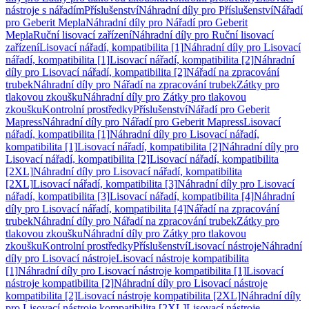
nástroje s nářadím
Příslušenství
Náhradní díly pro Příslušenství
Nářadí
pro Geberit Mepla
Náhradní díly pro Nářadí pro Geberit
Mepla
Ruční lisovací zařízení
Náhradní díly pro Ruční lisovací
zařízení
Lisovací nářadí, kompatibilita [1]
Náhradní díly pro Lisovací
nářadí, kompatibilita [1]
Lisovací nářadí, kompatibilita [2]
Náhradní
díly pro Lisovací nářadí, kompatibilita [2]
Nářadí na zpracování
trubek
Náhradní díly pro Nářadí na zpracování trubek
Zátky pro
tlakovou zkoušku
Náhradní díly pro Zátky pro tlakovou
zkoušku
Kontrolní prostředky
Příslušenství
Nářadí pro Geberit
Mapress
Náhradní díly pro Nářadí pro Geberit Mapress
Lisovací
nářadí, kompatibilita [1]
Náhradní díly pro Lisovací nářadí,
kompatibilita [1]
Lisovací nářadí, kompatibilita [2]
Náhradní díly pro
Lisovací nářadí, kompatibilita [2]
Lisovací nářadí, kompatibilita
[2XL]
Náhradní díly pro Lisovací nářadí, kompatibilita
[2XL]
Lisovací nářadí, kompatibilita [3]
Náhradní díly pro Lisovací
nářadí, kompatibilita [3]
Lisovací nářadí, kompatibilita [4]
Náhradní
díly pro Lisovací nářadí, kompatibilita [4]
Nářadí na zpracování
trubek
Náhradní díly pro Nářadí na zpracování trubek
Zátky pro
tlakovou zkoušku
Náhradní díly pro Zátky pro tlakovou
zkoušku
Kontrolní prostředky
Příslušenství
Lisovací nástroje
Náhradní
díly pro Lisovací nástroje
Lisovací nástroje kompatibilita
[1]
Náhradní díly pro Lisovací nástroje kompatibilita [1]
Lisovací
nástroje kompatibilita [2]
Náhradní díly pro Lisovací nástroje
kompatibilita [2]
Lisovací nástroje kompatibilita [2XL]
Náhradní díly
pro Lisovací nástroje kompatibilita [2XL]
Lisovací nástroje,