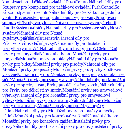
kompletaci pro tlačítkové ovládání PushControl
Náhradní díly pro
Soupravy pro kompletaci pro tlačítkové ovládání PushControl
Se
zátkou odpadního ventilu
Náhradní díly pro Se zátkou odpadního
ventilu
Příslušenství pro odpadní soupravy pro vany
Připojovací
soupravy
Přívody vody
Instalační a splachovací systémy
Geberit
Duofix
Systémové stěny
Náhradní díly pro Systémové stěny
Nosné
systémy
Náhradní díly pro Nosné
systémy
Opláštění
Příslušenství
Náhradní díly pro
Příslušenství
Instalační prvky
Náhradní díly pro Instalační
prvky
Prvky pro WC
Náhradní díly pro Prvky pro WC
Montážní
prvky pro umyvadla
Náhradní díly pro Montážní prvky pro
umyvadla
Montážní prvky pro bidety
Náhradní díly pro Montážní
prvky pro bidety
Montážní prvky pro pisoáry
Náhradní díly pro
Montážní prvky pro pisoáry
Montážní prvky pro sprchy s odtokem
ve stěně
Náhradní díly pro Montážní prvky pro sprchy s odtokem ve
stěně
Montážní prvky pro sprchy a vany
Náhradní díly pro Montážní
prvky pro sprchy a vany
Prvky pro dělicí stěny sprchy
Náhradní díly
pro Prvky pro dělicí stěny sprchy
Montážní prvky pro umyvadlové
výlevky
Náhradní díly pro Montážní prvky pro umyvadlové
výlevky
Montážní prvky pro armatury
Náhradní díly pro Montážní
prvky pro armatury
Montážní prvky pro pračky a myčky
nádobí
Náhradní díly pro Montážní prvky pro pračky a myčky
nádobí
Montážní prvky pro konzolové zatížení
Náhradní díly pro
Montážní prvky pro konzolové zatížení
Instalační prvky pro
dřezy
Náhradní díly pro Instalační prvky pro dřezy
Instalační prvky