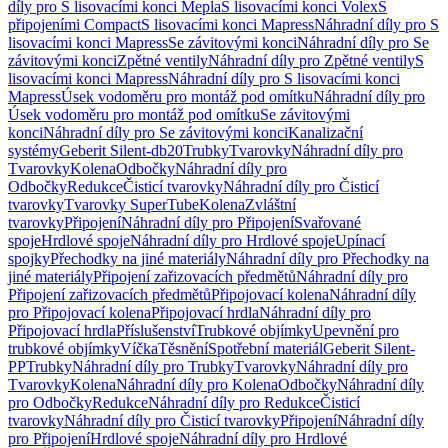
díly pro S lisovacími konci Mepla
S lisovacími konci Volex
S
připojeními Compact
S lisovacími konci Mapress
Náhradní díly pro S
lisovacími konci Mapress
Se závitovými konci
Náhradní díly pro Se
závitovými konci
Zpětné ventily
Náhradní díly pro Zpětné ventily
S
lisovacími konci Mapress
Náhradní díly pro S lisovacími konci
Mapress
Úsek vodoměru pro montáž pod omítku
Náhradní díly pro
Úsek vodoměru pro montáž pod omítku
Se závitovými
konci
Náhradní díly pro Se závitovými konci
Kanalizační
systémy
Geberit Silent-db20
Trubky
Tvarovky
Náhradní díly pro
Tvarovky
Kolena
Odbočky
Náhradní díly pro
Odbočky
Redukce
Čisticí tvarovky
Náhradní díly pro Čisticí
tvarovky
Tvarovky SuperTube
Kolena
Zvláštní
tvarovky
Připojení
Náhradní díly pro Připojení
Svařované
spoje
Hrdlové spoje
Náhradní díly pro Hrdlové spoje
Upínací
spojky
Přechodky na jiné materiály
Náhradní díly pro Přechodky na
jiné materiály
Připojení zařizovacích předmětů
Náhradní díly pro
Připojení zařizovacích předmětů
Připojovací kolena
Náhradní díly
pro Připojovací kolena
Připojovací hrdla
Náhradní díly pro
Připojovací hrdla
Příslušenství
Trubkové objímky
Upevnění pro
trubkové objímky
Víčka
Těsnění
Spotřební materiál
Geberit Silent-
PP
Trubky
Náhradní díly pro Trubky
Tvarovky
Náhradní díly pro
Tvarovky
Kolena
Náhradní díly pro Kolena
Odbočky
Náhradní díly
pro Odbočky
Redukce
Náhradní díly pro Redukce
Čisticí
tvarovky
Náhradní díly pro Čisticí tvarovky
Připojení
Náhradní díly
pro Připojení
Hrdlové spoje
Náhradní díly pro Hrdlové