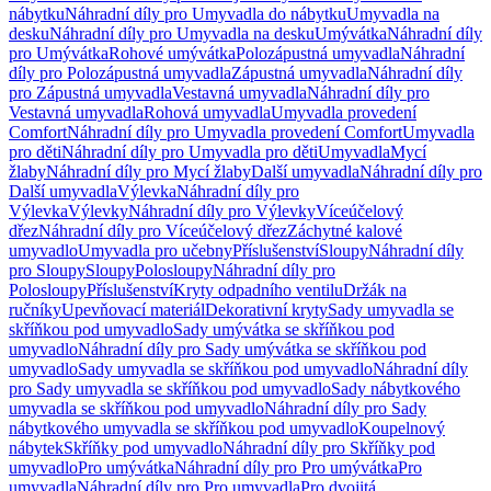
nábytku
Náhradní díly pro Umyvadla do nábytku
Umyvadla na
desku
Náhradní díly pro Umyvadla na desku
Umývátka
Náhradní díly
pro Umývátka
Rohové umývátka
Polozápustná umyvadla
Náhradní
díly pro Polozápustná umyvadla
Zápustná umyvadla
Náhradní díly
pro Zápustná umyvadla
Vestavná umyvadla
Náhradní díly pro
Vestavná umyvadla
Rohová umyvadla
Umyvadla provedení
Comfort
Náhradní díly pro Umyvadla provedení Comfort
Umyvadla
pro děti
Náhradní díly pro Umyvadla pro děti
Umyvadla
Mycí
žlaby
Náhradní díly pro Mycí žlaby
Další umyvadla
Náhradní díly pro
Další umyvadla
Výlevka
Náhradní díly pro
Výlevka
Výlevky
Náhradní díly pro Výlevky
Víceúčelový
dřez
Náhradní díly pro Víceúčelový dřez
Záchytné kalové
umyvadlo
Umyvadla pro učebny
Příslušenství
Sloupy
Náhradní díly
pro Sloupy
Sloupy
Polosloupy
Náhradní díly pro
Polosloupy
Příslušenství
Kryty odpadního ventilu
Držák na
ručníky
Upevňovací materiál
Dekorativní kryty
Sady umyvadla se
skříňkou pod umyvadlo
Sady umývátka se skříňkou pod
umyvadlo
Náhradní díly pro Sady umývátka se skříňkou pod
umyvadlo
Sady umyvadla se skříňkou pod umyvadlo
Náhradní díly
pro Sady umyvadla se skříňkou pod umyvadlo
Sady nábytkového
umyvadla se skříňkou pod umyvadlo
Náhradní díly pro Sady
nábytkového umyvadla se skříňkou pod umyvadlo
Koupelnový
nábytek
Skříňky pod umyvadlo
Náhradní díly pro Skříňky pod
umyvadlo
Pro umývátka
Náhradní díly pro Pro umývátka
Pro
umyvadla
Náhradní díly pro Pro umyvadla
Pro dvojitá