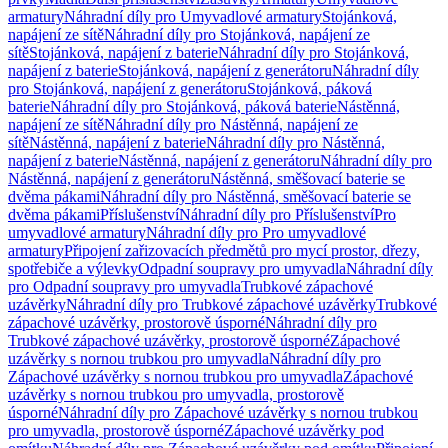
armatury
Náhradní díly pro Umyvadlové armatury
Stojánková,
napájení ze sítě
Náhradní díly pro Stojánková, napájení ze
sítě
Stojánková, napájení z baterie
Náhradní díly pro Stojánková,
napájení z baterie
Stojánková, napájení z generátoru
Náhradní díly
pro Stojánková, napájení z generátoru
Stojánková, páková
baterie
Náhradní díly pro Stojánková, páková baterie
Nástěnná,
napájení ze sítě
Náhradní díly pro Nástěnná, napájení ze
sítě
Nástěnná, napájení z baterie
Náhradní díly pro Nástěnná,
napájení z baterie
Nástěnná, napájení z generátoru
Náhradní díly pro
Nástěnná, napájení z generátoru
Nástěnná, směšovací baterie se
dvěma pákami
Náhradní díly pro Nástěnná, směšovací baterie se
dvěma pákami
Příslušenství
Náhradní díly pro Příslušenství
Pro
umyvadlové armatury
Náhradní díly pro Pro umyvadlové
armatury
Připojení zařizovacích předmětů pro mycí prostor, dřezy,
spotřebiče a výlevky
Odpadní soupravy pro umyvadla
Náhradní díly
pro Odpadní soupravy pro umyvadla
Trubkové zápachové
uzávěrky
Náhradní díly pro Trubkové zápachové uzávěrky
Trubkové
zápachové uzávěrky, prostorově úsporné
Náhradní díly pro
Trubkové zápachové uzávěrky, prostorově úsporné
Zápachové
uzávěrky s nornou trubkou pro umyvadla
Náhradní díly pro
Zápachové uzávěrky s nornou trubkou pro umyvadla
Zápachové
uzávěrky s nornou trubkou pro umyvadla, prostorově
úsporné
Náhradní díly pro Zápachové uzávěrky s nornou trubkou
pro umyvadla, prostorově úsporné
Zápachové uzávěrky pod