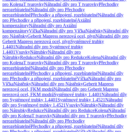
pro Kolena
T tvarovky
Náhradní díly pro T tvarovky
Přechodky
nerozebíratelné
Náhradní díly pro Přechodky
nerozebíratelné
Přechodky a připojení, rozebíratelné
Náhradní díly
pro Přechodky a připojení, rozebíratelné
Axiální
kompenzátory
Náhradní díly pro Axiální
kompenzátory
Víčka
Náhradní díly pro Víčka
Nástěnky
Náhradní díly
pro Nástěnky
Geberit Mapress nerezová ocel, plyn
Náhradní díly pro
Geberit Mapress nerezová ocel, plyn
Systémové trubky
1.4401
Náhradní díly pro Systémové trubky
1.4401
Vsuvky
Nátrubky
Náhradní díly pro
Nátrubky
Redukce
Náhradní díly pro Redukce
Kolena
Náhradní díly
pro Kolena
T tvarovky
Náhradní díly pro T tvarovky
Přechodky
nerozebíratelné
Náhradní díly pro Přechodky
nerozebíratelné
Přechodky a připojení, rozebíratelné
Náhradní díly
pro Přechodky a připojení, rozebíratelné
Víčka
Náhradní díly pro
Víčka
Nástěnky
Náhradní díly pro Nástěnky
Geberit Mapress
nerezová ocel, FKM modrá
Náhradní díly pro Geberit Mapress
nerezová ocel, FKM modrá
Systémové trubky 1.4401
Náhradní díly
pro Systémové trubky 1.4401
Systémové trubky 1.4521
Náhradní
díly pro Systémové trubky 1.4521
Vsuvky
Nátrubky
Náhradní díly
pro Nátrubky
Redukce
Náhradní díly pro Redukce
Kolena
Náhradní
díly pro Kolena
T tvarovky
Náhradní díly pro T tvarovky
Přechodky
nerozebíratelné
Náhradní díly pro Přechodky
nerozebíratelné
Přechodky a připojení, rozebíratelné
Náhradní díly
pro Přechodky a připojení, rozebíratelné
Víčka
Náhradní díly pro