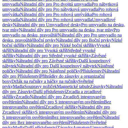
umyvadla
Náhradní díly pro Pro dvojitá umyvadla
Pro nábytková
umyvadla
Náhradní díly pro Pro nábytková umyvadla
Pro rohová
umývátka
Náhradní díly pro Pro rohová umývátka
Pro rohová
umyvadla
Náhradní díly pro Pro rohová umyvadla
Umyvadlové
desky
Náhradní díly pro Umyvadlové desky
Pro umyvadlo na desku,
tvar mísy
Náhradní díly pro Pro umyvadlo na desku, tvar mísy
Pro
umyvadlo na desku, pravoúhlé
Náhradní díly pro Pro umyvadlo na
desku, pravoúhlé
Boční prvky
Náhradní díly pro Boční prvky
Nízké
boční skříňky
Náhradní díly pro Nízké boční skříňky
Vysoká
skříň
Náhradní díly pro Vysoká skříň
Středně vysoké
skříňky
Náhradní díly pro Středně vysoké skříňky
Závěsné
skříňky
Náhradní díly pro Závěsné skříňky
Další koupelnový
nábytek
Náhradní díly pro Další koupelnový nábytek
Nástěnné
poličky
Náhradní díly pro Nástěnné poličky
Příslušenství
Náhradní
díly pro Příslušenství
Přihrádky do zásuvky a organizační
boxy
Držák na ručníky a háčky na ručníky
Světelné
prvky
Madla
Soupravy nožiček
Magnetické tabule
Zásuvky
Náhradní
díly pro Zásuvky
Další příslušenství
Zrcadla a zrcadlové
skříňky
Zrcadlo
Náhradní díly pro Zrcadlo
S integrovaným
osvětlením
Náhradní díly pro S integrovaným osvětlením
Bez
integrovaného osvětlení
Zrcadlové skříňky
Náhradní díly pro
Zrcadlové skříňky
S integrovaným osvětlením
Náhradní díly pro
S integrovaným osvětlením
Bez integrovaného osvětlení
Náhradní
díly pro Bez integrovaného osvětlení
Příslušenství
Světelné
prvky
Madla
Další příslušenství
Zásuvky
Armatury
Umyvadlové