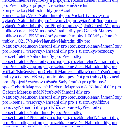
nerozebíratelné
Přechodky a připojení, rozebíratelné
Náhradní díly
pro Přechodky a připojení, rozebíratelné
Axiální
kompenzátory
Náhradní díly pro Axiální
kompenzátory
Víčka
Náhradní díly pro Víčka
T tvarovky pro
vytápění
Náhradní díly pro T tvarovky pro vytápění
Připojení pro
vytápění
Náhradní díly pro Připojení pro vytápění
Geberit Mapress
uhlíková ocel, FKM modrá
Náhradní díly pro Geberit Mapress
uhlíková ocel, FKM modrá
Systémové trubky 1.0034
Systémové
trubky 1.0215
Vsuvky
Nátrubky
Náhradní díly pro
Nátrubky
Redukce
Náhradní díly pro Redukce
Kolena
Náhradní díly
pro Kolena
T tvarovky
Náhradní díly pro T tvarovky
Přechodky
nerozebíratelné
Náhradní díly pro Přechodky
nerozebíratelné
Přechodky a připojení, rozebíratelné
Náhradní díly
pro Přechodky a připojení, rozebíratelné
Víčka
Náhradní díly pro
Víčka
Příslušenství pro Geberit Mapress uhlíková ocel
Těsnění pro
trubky a tvarovky
Kryty pro trubky
Upevnění pro trubky
Upevnění
pro připojení
Systémová těsnění
Sady šroubů pro přírubové
spoje
Geberit Mapress měď
Geberit Mapress měď
Náhradní díly pro
Geberit Mapress měď
Nátrubky
Náhradní díly pro
Nátrubky
Redukce
Náhradní díly pro Redukce
Kolena
Náhradní díly
pro Kolena
T tvarovky
Náhradní díly pro T tvarovky
Křížové
tvarovky
Náhradní díly pro Křížové tvarovky
Přechodky
nerozebíratelné
Náhradní díly pro Přechodky
nerozebíratelné
Přechodky a připojení, rozebíratelné
Náhradní díly
pro Přechodky a připojení, rozebíratelné
Víčka
Náhradní díly pro