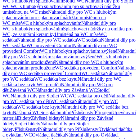
WC s hlubokým splachováním
Stojící WC
Náhradní díly pro Stojící
WC
WC s hlubokým splachováním pro splachovací nádržku
umístěnou na WC míse
Náhradní díly pro WC s hlubokým
splachováním pro splachovací nádržku umístěnou na
WC míse
WC s hlubokým splachováním
Náhradní díly pro
WC s hlubokým splachováním
Splachovací nádržky na omítku pro
WC, ze sanitární keramiky
Umístěná na WC míse
WC
sedátka
Náhradní díly pro WC sedátka
WC sedátka
Náhradní díly pro
WC sedátka
WC provedení Comfort
Náhradní díly pro WC
provedení Comfort
WC s hlubokým splachováním zvýšené
Náhradní
díly pro WC s hlubokým splachováním zvýšené
WC s hlubokým
splachováním prodloužené
Náhradní díly pro WC s hlubokým
splachováním prodloužené
WC sedátka provedení Comfort
Náhradní
díly pro WC sedátka provedení Comfort
WC sedátka
Náhradní díly
pro WC sedátka
WC sedátka bez krytu
Náhradní díly pro WC
sedátka bez krytu
WC pro děti
Náhradní díly pro WC pro
děti
Závěsná WC
Náhradní díly pro Závěsná WC
Stojící
WC
Náhradní díly pro Stojící WC
WC sedátka pro děti
Náhradní díly
pro WC sedátka pro děti
WC sedátka
Náhradní díly pro WC
sedátka
WC sedátka bez krytu
Náhradní díly pro WC sedátka bez
krytu
Nášlapná WC
Se spláchnutím
Příslušenství
Připojení
Upevňovací
materiál
Bidety
Závěsné bidety
Náhradní díly pro Závěsné
bidety
Stojící bidety
Náhradní díly pro Stojící
bidety
Příslušenství
Náhradní díly pro Příslušenství
Ovládací tlačítka
a ovládání WC
Ovládací tlačítka
Náhradní díly pro Ovládací