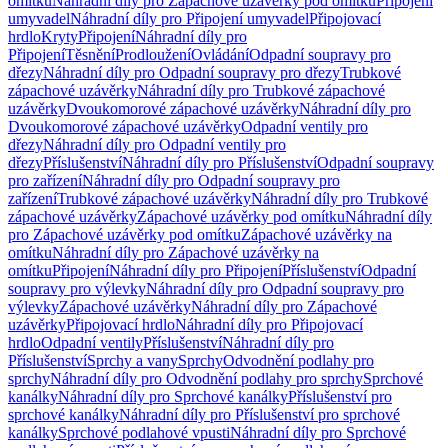
omítku
Náhradní díly pro Zápachové uzávěrky pod omítku
Připojení
umyvadel
Náhradní díly pro Připojení umyvadel
Připojovací
hrdlo
Kryty
Připojení
Náhradní díly pro
Připojení
Těsnění
Prodloužení
Ovládání
Odpadní soupravy pro
dřezy
Náhradní díly pro Odpadní soupravy pro dřezy
Trubkové
zápachové uzávěrky
Náhradní díly pro Trubkové zápachové
uzávěrky
Dvoukomorové zápachové uzávěrky
Náhradní díly pro
Dvoukomorové zápachové uzávěrky
Odpadní ventily pro
dřezy
Náhradní díly pro Odpadní ventily pro
dřezy
Příslušenství
Náhradní díly pro Příslušenství
Odpadní soupravy
pro zařízení
Náhradní díly pro Odpadní soupravy pro
zařízení
Trubkové zápachové uzávěrky
Náhradní díly pro Trubkové
zápachové uzávěrky
Zápachové uzávěrky pod omítku
Náhradní díly
pro Zápachové uzávěrky pod omítku
Zápachové uzávěrky na
omítku
Náhradní díly pro Zápachové uzávěrky na
omítku
Připojení
Náhradní díly pro Připojení
Příslušenství
Odpadní
soupravy pro výlevky
Náhradní díly pro Odpadní soupravy pro
výlevky
Zápachové uzávěrky
Náhradní díly pro Zápachové
uzávěrky
Připojovací hrdlo
Náhradní díly pro Připojovací
hrdlo
Odpadní ventily
Příslušenství
Náhradní díly pro
Příslušenství
Sprchy a vany
Sprchy
Odvodnění podlahy pro
sprchy
Náhradní díly pro Odvodnění podlahy pro sprchy
Sprchové
kanálky
Náhradní díly pro Sprchové kanálky
Příslušenství pro
sprchové kanálky
Náhradní díly pro Příslušenství pro sprchové
kanálky
Sprchové podlahové vpusti
Náhradní díly pro Sprchové