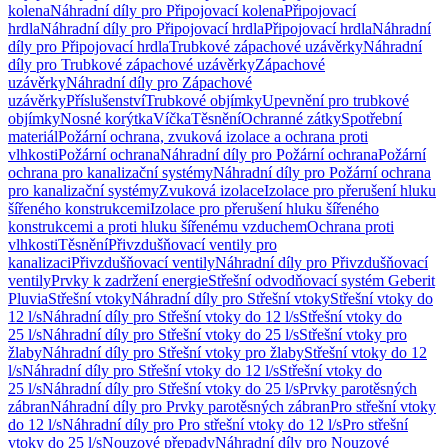
kolena
Náhradní díly pro Připojovací kolena
Připojovací
hrdla
Náhradní díly pro Připojovací hrdla
Připojovací hrdla
Náhradní
díly pro Připojovací hrdla
Trubkové zápachové uzávěrky
Náhradní
díly pro Trubkové zápachové uzávěrky
Zápachové
uzávěrky
Náhradní díly pro Zápachové
uzávěrky
Příslušenství
Trubkové objímky
Upevnění pro trubkové
objímky
Nosné korýtka
Víčka
Těsnění
Ochranné zátky
Spotřební
materiál
Požární ochrana, zvuková izolace a ochrana proti
vlhkosti
Požární ochrana
Náhradní díly pro Požární ochrana
Požární
ochrana pro kanalizační systémy
Náhradní díly pro Požární ochrana
pro kanalizační systémy
Zvuková izolace
Izolace pro přerušení hluku
šířeného konstrukcemi
Izolace pro přerušení hluku šířeného
konstrukcemi a proti hluku šířenému vzduchem
Ochrana proti
vlhkosti
Těsnění
Přivzdušňovací ventily pro
kanalizaci
Přivzdušňovací ventily
Náhradní díly pro Přivzdušňovací
ventily
Prvky k zadržení energie
Střešní odvodňovací systém Geberit
Pluvia
Střešní vtoky
Náhradní díly pro Střešní vtoky
Střešní vtoky do
12 l/s
Náhradní díly pro Střešní vtoky do 12 l/s
Střešní vtoky do
25 l/s
Náhradní díly pro Střešní vtoky do 25 l/s
Střešní vtoky pro
žlaby
Náhradní díly pro Střešní vtoky pro žlaby
Střešní vtoky do 12
l/s
Náhradní díly pro Střešní vtoky do 12 l/s
Střešní vtoky do
25 l/s
Náhradní díly pro Střešní vtoky do 25 l/s
Prvky parotěsných
zábran
Náhradní díly pro Prvky parotěsných zábran
Pro střešní vtoky
do 12 l/s
Náhradní díly pro Pro střešní vtoky do 12 l/s
Pro střešní
vtoky do 25 l/s
Nouzové přepady
Náhradní díly pro Nouzové