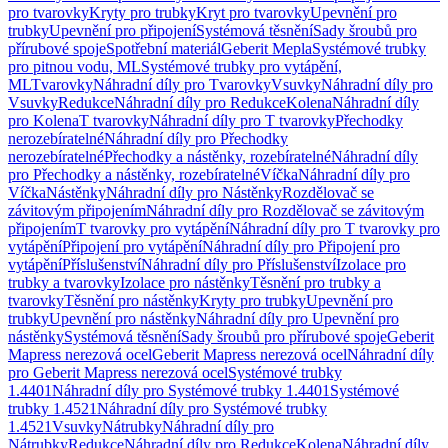
pro tvarovky
Kryty pro trubky
Kryt pro tvarovky
Upevnění pro
trubky
Upevnění pro připojení
Systémová těsnění
Sady šroubů pro
přírubové spoje
Spotřební materiál
Geberit Mepla
Systémové trubky
pro pitnou vodu, ML
Systémové trubky pro vytápění,
ML
Tvarovky
Náhradní díly pro Tvarovky
Vsuvky
Náhradní díly pro
Vsuvky
Redukce
Náhradní díly pro Redukce
Kolena
Náhradní díly
pro Kolena
T tvarovky
Náhradní díly pro T tvarovky
Přechodky
nerozebíratelné
Náhradní díly pro Přechodky
nerozebíratelné
Přechodky a nástěnky, rozebíratelné
Náhradní díly
pro Přechodky a nástěnky, rozebíratelné
Víčka
Náhradní díly pro
Víčka
Nástěnky
Náhradní díly pro Nástěnky
Rozdělovač se
závitovým připojením
Náhradní díly pro Rozdělovač se závitovým
připojením
T tvarovky pro vytápění
Náhradní díly pro T tvarovky pro
vytápění
Připojení pro vytápění
Náhradní díly pro Připojení pro
vytápění
Příslušenství
Náhradní díly pro Příslušenství
Izolace pro
trubky a tvarovky
Izolace pro nástěnky
Těsnění pro trubky a
tvarovky
Těsnění pro nástěnky
Kryty pro trubky
Upevnění pro
trubky
Upevnění pro nástěnky
Náhradní díly pro Upevnění pro
nástěnky
Systémová těsnění
Sady šroubů pro přírubové spoje
Geberit
Mapress nerezová ocel
Geberit Mapress nerezová ocel
Náhradní díly
pro Geberit Mapress nerezová ocel
Systémové trubky
1.4401
Náhradní díly pro Systémové trubky 1.4401
Systémové
trubky 1.4521
Náhradní díly pro Systémové trubky
1.4521
Vsuvky
Nátrubky
Náhradní díly pro
Nátrubky
Redukce
Náhradní díly pro Redukce
Kolena
Náhradní díly