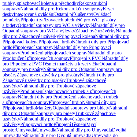
trubky, splachovací kolena a přechodky
Rekonstrukční
soupravy
Náhradní díly pro Rekonstrukční soupravy
Krycí
desky
Integrovaná ovládání
Ostatní příslušenství
Ovládací
pomůcky
Připojení zařizovacích předmětů pro WC, pisoáry
a bidety
Odpadní soupravy pro WC a výlevky
Náhradní díly pro
Odpadní soupravy pro WC a výlevky
Zápachové uzávěrky
Náhradní
díly pro Zápachové uzávěrky
Připojovací kolena
Náhradní díly pro
Připojovací kolena
Připojovací hrdlo
Náhradní díly pro Připojovací
hrdlo
Připojovací soupravy
Náhradní díly pro Připojovací
soupravy
Prodloužení připojovacích souprav
Náhradní díly pro
Prodloužení připojovacích souprav
Připojení z PVC
Náhradní díly
pro Připojení z PVC
Těsnicí manžety a krycí víčka
Odpadní
soupravy pro pisoáry
Náhradní díly pro Odpadní soupravy pro
pisoáry
Zápachové uzávěrky pro pisoáry
Náhradní díly pro
Zápachové uzávěrky pro pisoáry
Trubkové zápachové
uzávěrky
Náhradní díly pro Trubkové zápachové
uzávěrky
Prodloužení splachovacích trubek a připojovacích
souprav
Náhradní díly pro Prodloužení splachovacích trubek
a připojovacích souprav
Připojovací hrdlo
Náhradní díly pro
Připojovací hrdlo
Manžety
Odpadní soupravy pro bidety
Náhradní
díly pro Odpadní soupravy pro bidety
Trubkové zápachové
uzávěrky
Náhradní díly pro Trubkové zápachové
uzávěrky
Připojovací hrdlo
Připojení
Těsnění
Mycí
prostor
Umyvadla
Umyvadla
Náhradní díly pro Umyvadla
Dvojitá
umyvadla
Náhradní díly pro Dvojitá umyvadla
Umyvadla do