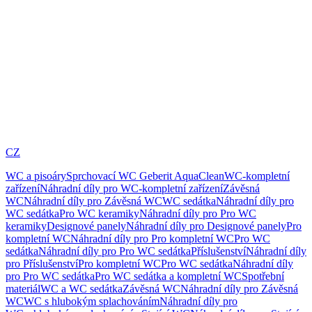
CZ
WC a pisoáry
Sprchovací WC Geberit AquaClean
WC-kompletní
zařízení
Náhradní díly pro WC-kompletní zařízení
Závěsná
WC
Náhradní díly pro Závěsná WC
WC sedátka
Náhradní díly pro
WC sedátka
Pro WC keramiky
Náhradní díly pro Pro WC
keramiky
Designové panely
Náhradní díly pro Designové panely
Pro
kompletní WC
Náhradní díly pro Pro kompletní WC
Pro WC
sedátka
Náhradní díly pro Pro WC sedátka
Příslušenství
Náhradní díly
pro Příslušenství
Pro kompletní WC
Pro WC sedátka
Náhradní díly
pro Pro WC sedátka
Pro WC sedátka a kompletní WC
Spotřební
materiál
WC a WC sedátka
Závěsná WC
Náhradní díly pro Závěsná
WC
WC s hlubokým splachováním
Náhradní díly pro