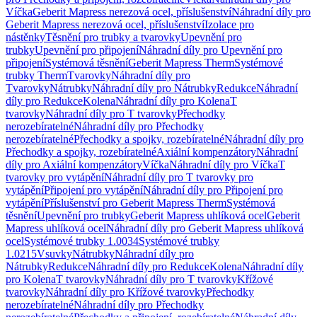
Víčka
Geberit Mapress nerezová ocel, příslušenství
Náhradní díly pro
Geberit Mapress nerezová ocel, příslušenství
Izolace pro
nástěnky
Těsnění pro trubky a tvarovky
Upevnění pro
trubky
Upevnění pro připojení
Náhradní díly pro Upevnění pro
připojení
Systémová těsnění
Geberit Mapress Therm
Systémové
trubky Therm
Tvarovky
Náhradní díly pro
Tvarovky
Nátrubky
Náhradní díly pro Nátrubky
Redukce
Náhradní
díly pro Redukce
Kolena
Náhradní díly pro Kolena
T
tvarovky
Náhradní díly pro T tvarovky
Přechodky
nerozebíratelné
Náhradní díly pro Přechodky
nerozebíratelné
Přechodky a spojky, rozebíratelné
Náhradní díly pro
Přechodky a spojky, rozebíratelné
Axiální kompenzátory
Náhradní
díly pro Axiální kompenzátory
Víčka
Náhradní díly pro Víčka
T
tvarovky pro vytápění
Náhradní díly pro T tvarovky pro
vytápění
Připojení pro vytápění
Náhradní díly pro Připojení pro
vytápění
Příslušenství pro Geberit Mapress Therm
Systémová
těsnění
Upevnění pro trubky
Geberit Mapress uhlíková ocel
Geberit
Mapress uhlíková ocel
Náhradní díly pro Geberit Mapress uhlíková
ocel
Systémové trubky 1.0034
Systémové trubky
1.0215
Vsuvky
Nátrubky
Náhradní díly pro
Nátrubky
Redukce
Náhradní díly pro Redukce
Kolena
Náhradní díly
pro Kolena
T tvarovky
Náhradní díly pro T tvarovky
Křížové
tvarovky
Náhradní díly pro Křížové tvarovky
Přechodky
nerozebíratelné
Náhradní díly pro Přechodky