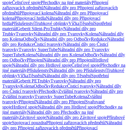
spoje
Čelisťové spoje
Přechodky na jiné materiály
Připojení
zařizovacích předmětů
Náhradní díly pro Připojení zařizovacích
předmětů
Připojovací kolena
Náhradní díly pro Připojovací
kolena
Připojovací hrdla
Náhradní díly pro Připojovací
hrdla
Příslušenství
Trubkové objímky
Víčka
Těsnění
Spotřební
materiál
Geberit Silent-Pro
Trubky
Náhradní díly pro
Trubky
Tvarovky
Náhradní díly pro Tvarovky
Kolena
Náhradní díly
pro Kolena
Odbočky
Náhradní díly pro Odbočky
Redukce
Náhradní
díly pro Redukce
Čisticí tvarovky
Náhradní díly pro Čisticí
tvarovky
Tvarovky SuperTube
Náhradní díly pro Tvarovky
SuperTube
Kolena
Náhradní díly pro Kolena
Odbočky
Náhradní díly
pro Odbočky
Připojení
Náhradní díly pro Připojení
Hrdlové
spoje
Náhradní díly pro Hrdlové spoje
Čelisťové spoje
Přechodky na
jiné materiály
Příslušenství
Náhradní díly pro Příslušenství
Trubkové
objímky
Víčka
Těsnění
Náhradní díly pro Těsnění
Spotřební
materiál
Geberit PE
Trubky
Tvarovky
Náhradní díly pro
Tvarovky
Kolena
Odbočky
Redukce
Čisticí tvarovky
Náhradní díly
pro Čisticí tvarovky
Přechodky
Zvláštní tvarovky
Náhradní díly pro
Zvláštní tvarovky
Tvarovky SuperTube
Kolena
Zvláštní
tvarovky
Připojení
Náhradní díly pro Připojení
Svařované
spoje
Hrdlové spoje
Náhradní díly pro Hrdlové spoje
Přechodky na
jiné materiály
Náhradní díly pro Přechodky na jiné
materiály
Závitové spoje
Náhradní díly pro Závitové spoje
Přírubové
spoje
Spojovací pouzdra
Připojení zařizovacích předmětů
Náhradní
díly pro Připojení zařizovacích předmětů
Připojovací