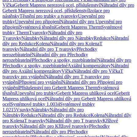
Víčka
Geberit Mapress nerezová ocel, příslušenství
Náhradní díly pro
Geberit Mapress nerezová ocel, příslušenství
Izolace pro
nástěnky
Těsnění pro trubky a tvarovky
Upevnění pro
trubky
Upevnění pro připojení
Náhradní díly pro Upevnění pro
připojení
Systémová těsnění
Geberit Mapress Therm
Systémové
trubky Therm
Tvarovky
Náhradní díly pro
Tvarovky
Nátrubky
Náhradní díly pro Nátrubky
Redukce
Náhradní
díly pro Redukce
Kolena
Náhradní díly pro Kolena
T
tvarovky
Náhradní díly pro T tvarovky
Přechodky
nerozebíratelné
Náhradní díly pro Přechodky
nerozebíratelné
Přechodky a spojky, rozebíratelné
Náhradní díly pro
Přechodky a spojky, rozebíratelné
Axiální kompenzátory
Náhradní
díly pro Axiální kompenzátory
Víčka
Náhradní díly pro Víčka
T
tvarovky pro vytápění
Náhradní díly pro T tvarovky pro
vytápění
Připojení pro vytápění
Náhradní díly pro Připojení pro
vytápění
Příslušenství pro Geberit Mapress Therm
Systémová
těsnění
Upevnění pro trubky
Geberit Mapress uhlíková ocel
Geberit
Mapress uhlíková ocel
Náhradní díly pro Geberit Mapress uhlíková
ocel
Systémové trubky 1.0034
Systémové trubky
1.0215
Vsuvky
Nátrubky
Náhradní díly pro
Nátrubky
Redukce
Náhradní díly pro Redukce
Kolena
Náhradní díly
pro Kolena
T tvarovky
Náhradní díly pro T tvarovky
Křížové
tvarovky
Náhradní díly pro Křížové tvarovky
Přechodky
nerozebíratelné
Náhradní díly pro Přechodky