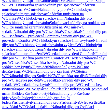
WC s hlubokým splachováním
Stojící WC
Náhradní díly pro Stojící
WC
WC s hlubokým splachováním pro splachovací nádržku
umístěnou na WC míse
Náhradní díly pro WC s hlubokým
splachováním pro splachovací nádržku umístěnou na
WC míse
WC s hlubokým splachováním
Náhradní díly pro
WC s hlubokým splachováním
Splachovací nádržky na omítku pro
WC, ze sanitární keramiky
Umístěná na WC míse
WC
sedátka
Náhradní díly pro WC sedátka
WC sedátka
Náhradní díly pro
WC sedátka
WC provedení Comfort
Náhradní díly pro WC
provedení Comfort
WC s hlubokým splachováním zvýšené
Náhradní
díly pro WC s hlubokým splachováním zvýšené
WC s hlubokým
splachováním prodloužené
Náhradní díly pro WC s hlubokým
splachováním prodloužené
WC sedátka provedení Comfort
Náhradní
díly pro WC sedátka provedení Comfort
WC sedátka
Náhradní díly
pro WC sedátka
WC sedátka bez krytu
Náhradní díly pro WC
sedátka bez krytu
WC pro děti
Náhradní díly pro WC pro
děti
Závěsná WC
Náhradní díly pro Závěsná WC
Stojící
WC
Náhradní díly pro Stojící WC
WC sedátka pro děti
Náhradní díly
pro WC sedátka pro děti
WC sedátka
Náhradní díly pro WC
sedátka
WC sedátka bez krytu
Náhradní díly pro WC sedátka bez
krytu
Nášlapná WC
Se spláchnutím
Příslušenství
Připojení
Upevňovací
materiál
Bidety
Závěsné bidety
Náhradní díly pro Závěsné
bidety
Stojící bidety
Náhradní díly pro Stojící
bidety
Příslušenství
Náhradní díly pro Příslušenství
Ovládací tlačítka
a ovládání WC
Ovládací tlačítka
Náhradní díly pro Ovládací