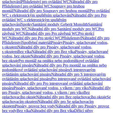
splachování
Příslušenství pro ovládání WC
Náhradní díly pro
Příslušenství pro ovládání WC
Soupravy pro hrubou
montáž
Náhradní díly pro Soupravy pro hrubou montáž
Pro ovládání
WC s elektronickým spuštěním splachování
Náhradní díly pro Pro
ovládání WC s elektronickým spuštěním
splachování
Spojky
Sanitární moduly Geberit Monolith
Sanitární
moduly pro WC
Náhradní díly pro Sanitární moduly pro WC
Pro
závěsná WC
Náhradní díly pro Pro závěsná WC
Pro stojící
WC
Náhradní díly pro Pro stojící WC
Příslušenství
Náhradní díly pro
Příslušenství
Spotřební materiál
Pisoáry
Pisoáry, splachované vodou,
s okrajem
Náhradní díly pro Pisoáry, splachované vodou,
s okrajem
Bez víka
Náhradní díly pro Bez víka
Pisoáry, splachované
vodou, bez okraje
Náhradní díly pro Pisoáry, splachované vodou,
bez okraje
Pro montáž na omítku nebo podomítkové ovládání
splachování pisoáru
Náhradní díly pro Pro montáž na omítku nebo
podomítkové ovládání splachování pisoáru
S integrovaným
ovládáním splachování pisoáru
Náhradní díly pro S integrovaným
ovládáním splachování pisoáru
Pro integrované ovládání splachování
pisoáru
Náhradní díly pro Pro integrované ovládání splachování
pisoáru
Pisoáry, splachované vodou, s víkem / pro víko
Náhradní díly
pro Pisoáry, splachované vodou, s víkem / pro víko
Bez
oplachovacího okraje
Náhradní díly pro Bez oplachovacího okraje
Se
splachovacím okrajem
Náhradní díly pro Se splachovacím
okrajem
Pisoáry, provoz bez vody
Náhradní díly pro Pisoáry, provoz
bez vody
Bez víka
Náhradní díly pro Bez víka
Dělicí stěny