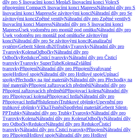
díly pro S lisovacími konci Mepla
S lisovacími konci Volex
S
připojeními Compact
S lisovacími konci Mapress
Náhradní díly pro S
lisovacími konci Mapress
Se závitovými konci
Náhradní díly pro Se
závitovými konci
Zpětné ventily
Náhradní díly pro Zpětné ventily
S
lisovacími konci Mapress
Náhradní díly pro S lisovacími konci
Mapress
Úsek vodoměru pro montáž pod omítku
Náhradní díly pro
Úsek vodoměru pro montáž pod omítku
Se závitovými
konci
Náhradní díly pro Se závitovými konci
Kanalizační
systémy
Geberit Silent-db20
Trubky
Tvarovky
Náhradní díly pro
Tvarovky
Kolena
Odbočky
Náhradní díly pro
Odbočky
Redukce
Čisticí tvarovky
Náhradní díly pro Čisticí
tvarovky
Tvarovky SuperTube
Kolena
Zvláštní
tvarovky
Připojení
Náhradní díly pro Připojení
Svařované
spoje
Hrdlové spoje
Náhradní díly pro Hrdlové spoje
Upínací
spojky
Přechodky na jiné materiály
Náhradní díly pro Přechodky na
jiné materiály
Připojení zařizovacích předmětů
Náhradní díly pro
Připojení zařizovacích předmětů
Připojovací kolena
Náhradní díly
pro Připojovací kolena
Připojovací hrdla
Náhradní díly pro
Připojovací hrdla
Příslušenství
Trubkové objímky
Upevnění pro
trubkové objímky
Víčka
Těsnění
Spotřební materiál
Geberit Silent-
PP
Trubky
Náhradní díly pro Trubky
Tvarovky
Náhradní díly pro
Tvarovky
Kolena
Náhradní díly pro Kolena
Odbočky
Náhradní díly
pro Odbočky
Redukce
Náhradní díly pro Redukce
Čisticí
tvarovky
Náhradní díly pro Čisticí tvarovky
Připojení
Náhradní díly
pro Připojení
Hrdlové spoje
Náhradní díly pro Hrdlové