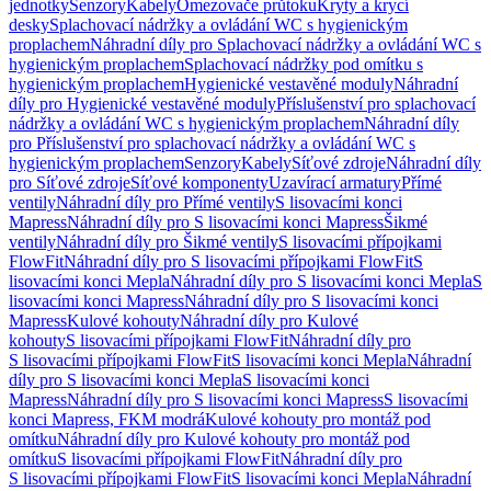
jednotky
Senzory
Kabely
Omezovače průtoku
Kryty a krycí
desky
Splachovací nádržky a ovládání WC s hygienickým
proplachem
Náhradní díly pro Splachovací nádržky a ovládání WC s
hygienickým proplachem
Splachovací nádržky pod omítku s
hygienickým proplachem
Hygienické vestavěné moduly
Náhradní
díly pro Hygienické vestavěné moduly
Příslušenství pro splachovací
nádržky a ovládání WC s hygienickým proplachem
Náhradní díly
pro Příslušenství pro splachovací nádržky a ovládání WC s
hygienickým proplachem
Senzory
Kabely
Síťové zdroje
Náhradní díly
pro Síťové zdroje
Síťové komponenty
Uzavírací armatury
Přímé
ventily
Náhradní díly pro Přímé ventily
S lisovacími konci
Mapress
Náhradní díly pro S lisovacími konci Mapress
Šikmé
ventily
Náhradní díly pro Šikmé ventily
S lisovacími přípojkami
FlowFit
Náhradní díly pro S lisovacími přípojkami FlowFit
S
lisovacími konci Mepla
Náhradní díly pro S lisovacími konci Mepla
S
lisovacími konci Mapress
Náhradní díly pro S lisovacími konci
Mapress
Kulové kohouty
Náhradní díly pro Kulové
kohouty
S lisovacími přípojkami FlowFit
Náhradní díly pro
S lisovacími přípojkami FlowFit
S lisovacími konci Mepla
Náhradní
díly pro S lisovacími konci Mepla
S lisovacími konci
Mapress
Náhradní díly pro S lisovacími konci Mapress
S lisovacími
konci Mapress, FKM modrá
Kulové kohouty pro montáž pod
omítku
Náhradní díly pro Kulové kohouty pro montáž pod
omítku
S lisovacími přípojkami FlowFit
Náhradní díly pro
S lisovacími přípojkami FlowFit
S lisovacími konci Mepla
Náhradní