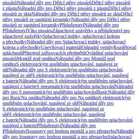
pisoárů
Náhradní díly pro Dělicí stěny pisoárů
Dělicí stěny pisoárů
z plastu
Náhradní díly pro Dělicí stěny pisoárů z plastu
Dělicí stěny
pisoárů ze skla
Náhradní díly pro Dělicí stěny pisoárů ze skla
Dělicí
stěny pisoárů ze sanitární keramiky
Náhradní díly pro Dělicí stěny
pisoárů ze sanitární keramiky
Příslušenství
Náhradní díly pro
Příslušenství
Víko pisoáru
Zápachové uzávěrky a příslušenství pro
zápachové uzávěrky
Splachovací trubky, splachovací kolena
a přechodky
Náhradní díly pro Splachovací trubky, splachovací
kolena a přechodky
Upevňovací materiál
Odpadní ventily
Rozdělovač
spláchnutí
Připojení zařizovacích předmětů
Ovládání splachování
pisoárů
Montáž pod omítku
Náhradní díly pro Montáž pod
omítku
S elektronickým spuštěním splachování, napájení ze
sítě
Náhradní díly pro S elektronickým spuštěním splachování,
napájení ze sítě
S elektronickým spuštěním splachování, napájení
z baterie
Náhradní díly pro S elektronickým spuštěním splachování,
napájení z baterie
S pneumatickým spuštěním splachování
Náhradní
díly pro S pneumatickým spuštěním splachování
Basic
Náhradní díly
pro Basic
Na omítku
Náhradní díly pro Na omítku
S elektronickým
spuštěním splachování, napájení ze sítě
Náhradní díly pro
S elektronickým spuštěním splachování, napájení ze
sítě
S elektronickým spuštěním splachování, napájení
z baterie
Náhradní díly pro S elektronickým spuštěním splachování,
napájení z baterie
Příslušenství
Náhradní díly pro
Příslušenství
Soupravy pro hrubou montáž a pro přestavbu
Náhradní
díly pro Soupravy pro hrubou montáž a pro přestavbu
Splachovací