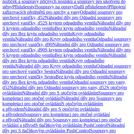
nožiček a soupravy příčných nosníků a soupravy pro ukotvení do
stěny
Příslušenství
Soupravy na opravy
Další příslušenství
Připojení
zařizovacích předmětů pro sprchy a vany
Odpadní soupravy pro
sprchové vaničky, d52
Náhradní díly pro Odpadní soupravy pro
sprchové vaničky, d52
S krytem odpadního ventilu
Náhradní díly pro
S krytem odpadního ventilu
Bez krytu odpadního ventilu
Náhradní
díly pro Bez krytu odpadního ventilu
Kryty odpadního
ventilu
Náhradní díly pro Kryty odpadního ventilu
Odpadní soupravy
pro sprchové vaničky, d90
Náhradní díly pro Odpadní soupravy pro
sprchové vaničky, d90
S krytem odpadního ventilu
Náhradní díly pro
S krytem odpadního ventilu
Bez krytu odpadního ventilu
Náhradní
díly pro Bez krytu odpadního ventilu
Kryty odpadního
ventilu
Náhradní díly pro Kryty odpadního ventilu
Odpadní soupravy
pro sprchové vaničky Sestra
Náhradní díly pro Odpadní soupravy
pro sprchové vaničky Sestra
Bez krytu odpadního ventilu
Náhradní
díly pro Bez krytu odpadního ventilu
Odpadní soupravy pro vany,
d52
Náhradní díly pro Odpadní soupravy pro vany, d52
S otočným
ovládáním
Náhradní díly pro S otočným ovládáním
Soupravy pro
kompletaci pro otočné ovládání
Náhradní díly pro Soupravy pro
kompletaci pro otočné ovládání
S otočným ovládáním
a přívodem
Náhradní díly pro S otočným ovládáním
a přívodem
Soupravy pro kompletaci pro otočné ovládání
a přívod
Náhradní díly pro Soupravy pro kompletaci pro otočné
ovládání a přívod
S tlačítkovým ovládáním PushControl
Náhradní
díly pro S tlačítkovým ovládáním PushControl
Soupravy pro