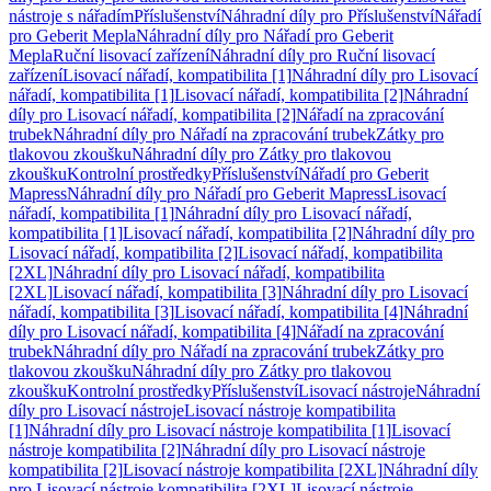
nástroje s nářadím
Příslušenství
Náhradní díly pro Příslušenství
Nářadí
pro Geberit Mepla
Náhradní díly pro Nářadí pro Geberit
Mepla
Ruční lisovací zařízení
Náhradní díly pro Ruční lisovací
zařízení
Lisovací nářadí, kompatibilita [1]
Náhradní díly pro Lisovací
nářadí, kompatibilita [1]
Lisovací nářadí, kompatibilita [2]
Náhradní
díly pro Lisovací nářadí, kompatibilita [2]
Nářadí na zpracování
trubek
Náhradní díly pro Nářadí na zpracování trubek
Zátky pro
tlakovou zkoušku
Náhradní díly pro Zátky pro tlakovou
zkoušku
Kontrolní prostředky
Příslušenství
Nářadí pro Geberit
Mapress
Náhradní díly pro Nářadí pro Geberit Mapress
Lisovací
nářadí, kompatibilita [1]
Náhradní díly pro Lisovací nářadí,
kompatibilita [1]
Lisovací nářadí, kompatibilita [2]
Náhradní díly pro
Lisovací nářadí, kompatibilita [2]
Lisovací nářadí, kompatibilita
[2XL]
Náhradní díly pro Lisovací nářadí, kompatibilita
[2XL]
Lisovací nářadí, kompatibilita [3]
Náhradní díly pro Lisovací
nářadí, kompatibilita [3]
Lisovací nářadí, kompatibilita [4]
Náhradní
díly pro Lisovací nářadí, kompatibilita [4]
Nářadí na zpracování
trubek
Náhradní díly pro Nářadí na zpracování trubek
Zátky pro
tlakovou zkoušku
Náhradní díly pro Zátky pro tlakovou
zkoušku
Kontrolní prostředky
Příslušenství
Lisovací nástroje
Náhradní
díly pro Lisovací nástroje
Lisovací nástroje kompatibilita
[1]
Náhradní díly pro Lisovací nástroje kompatibilita [1]
Lisovací
nástroje kompatibilita [2]
Náhradní díly pro Lisovací nástroje
kompatibilita [2]
Lisovací nástroje kompatibilita [2XL]
Náhradní díly
pro Lisovací nástroje kompatibilita [2XL]
Lisovací nástroje,