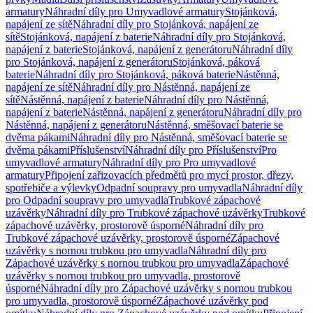
armatury
Náhradní díly pro Umyvadlové armatury
Stojánková,
napájení ze sítě
Náhradní díly pro Stojánková, napájení ze
sítě
Stojánková, napájení z baterie
Náhradní díly pro Stojánková,
napájení z baterie
Stojánková, napájení z generátoru
Náhradní díly
pro Stojánková, napájení z generátoru
Stojánková, páková
baterie
Náhradní díly pro Stojánková, páková baterie
Nástěnná,
napájení ze sítě
Náhradní díly pro Nástěnná, napájení ze
sítě
Nástěnná, napájení z baterie
Náhradní díly pro Nástěnná,
napájení z baterie
Nástěnná, napájení z generátoru
Náhradní díly pro
Nástěnná, napájení z generátoru
Nástěnná, směšovací baterie se
dvěma pákami
Náhradní díly pro Nástěnná, směšovací baterie se
dvěma pákami
Příslušenství
Náhradní díly pro Příslušenství
Pro
umyvadlové armatury
Náhradní díly pro Pro umyvadlové
armatury
Připojení zařizovacích předmětů pro mycí prostor, dřezy,
spotřebiče a výlevky
Odpadní soupravy pro umyvadla
Náhradní díly
pro Odpadní soupravy pro umyvadla
Trubkové zápachové
uzávěrky
Náhradní díly pro Trubkové zápachové uzávěrky
Trubkové
zápachové uzávěrky, prostorově úsporné
Náhradní díly pro
Trubkové zápachové uzávěrky, prostorově úsporné
Zápachové
uzávěrky s nornou trubkou pro umyvadla
Náhradní díly pro
Zápachové uzávěrky s nornou trubkou pro umyvadla
Zápachové
uzávěrky s nornou trubkou pro umyvadla, prostorově
úsporné
Náhradní díly pro Zápachové uzávěrky s nornou trubkou
pro umyvadla, prostorově úsporné
Zápachové uzávěrky pod