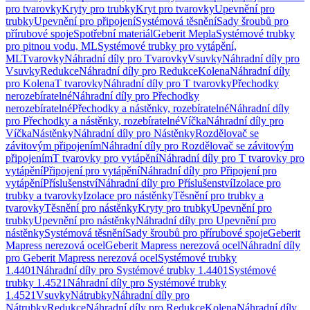
pro tvarovky
Kryty pro trubky
Kryt pro tvarovky
Upevnění pro
trubky
Upevnění pro připojení
Systémová těsnění
Sady šroubů pro
přírubové spoje
Spotřební materiál
Geberit Mepla
Systémové trubky
pro pitnou vodu, ML
Systémové trubky pro vytápění,
ML
Tvarovky
Náhradní díly pro Tvarovky
Vsuvky
Náhradní díly pro
Vsuvky
Redukce
Náhradní díly pro Redukce
Kolena
Náhradní díly
pro Kolena
T tvarovky
Náhradní díly pro T tvarovky
Přechodky
nerozebíratelné
Náhradní díly pro Přechodky
nerozebíratelné
Přechodky a nástěnky, rozebíratelné
Náhradní díly
pro Přechodky a nástěnky, rozebíratelné
Víčka
Náhradní díly pro
Víčka
Nástěnky
Náhradní díly pro Nástěnky
Rozdělovač se
závitovým připojením
Náhradní díly pro Rozdělovač se závitovým
připojením
T tvarovky pro vytápění
Náhradní díly pro T tvarovky pro
vytápění
Připojení pro vytápění
Náhradní díly pro Připojení pro
vytápění
Příslušenství
Náhradní díly pro Příslušenství
Izolace pro
trubky a tvarovky
Izolace pro nástěnky
Těsnění pro trubky a
tvarovky
Těsnění pro nástěnky
Kryty pro trubky
Upevnění pro
trubky
Upevnění pro nástěnky
Náhradní díly pro Upevnění pro
nástěnky
Systémová těsnění
Sady šroubů pro přírubové spoje
Geberit
Mapress nerezová ocel
Geberit Mapress nerezová ocel
Náhradní díly
pro Geberit Mapress nerezová ocel
Systémové trubky
1.4401
Náhradní díly pro Systémové trubky 1.4401
Systémové
trubky 1.4521
Náhradní díly pro Systémové trubky
1.4521
Vsuvky
Nátrubky
Náhradní díly pro
Nátrubky
Redukce
Náhradní díly pro Redukce
Kolena
Náhradní díly