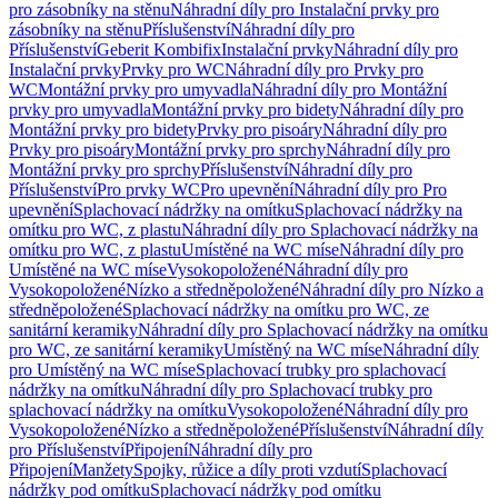
pro zásobníky na stěnu
Náhradní díly pro Instalační prvky pro
zásobníky na stěnu
Příslušenství
Náhradní díly pro
Příslušenství
Geberit Kombifix
Instalační prvky
Náhradní díly pro
Instalační prvky
Prvky pro WC
Náhradní díly pro Prvky pro
WC
Montážní prvky pro umyvadla
Náhradní díly pro Montážní
prvky pro umyvadla
Montážní prvky pro bidety
Náhradní díly pro
Montážní prvky pro bidety
Prvky pro pisoáry
Náhradní díly pro
Prvky pro pisoáry
Montážní prvky pro sprchy
Náhradní díly pro
Montážní prvky pro sprchy
Příslušenství
Náhradní díly pro
Příslušenství
Pro prvky WC
Pro upevnění
Náhradní díly pro Pro
upevnění
Splachovací nádržky na omítku
Splachovací nádržky na
omítku pro WC, z plastu
Náhradní díly pro Splachovací nádržky na
omítku pro WC, z plastu
Umístěné na WC míse
Náhradní díly pro
Umístěné na WC míse
Vysokopoložené
Náhradní díly pro
Vysokopoložené
Nízko a středněpoložené
Náhradní díly pro Nízko a
středněpoložené
Splachovací nádržky na omítku pro WC, ze
sanitární keramiky
Náhradní díly pro Splachovací nádržky na omítku
pro WC, ze sanitární keramiky
Umístěný na WC míse
Náhradní díly
pro Umístěný na WC míse
Splachovací trubky pro splachovací
nádržky na omítku
Náhradní díly pro Splachovací trubky pro
splachovací nádržky na omítku
Vysokopoložené
Náhradní díly pro
Vysokopoložené
Nízko a středněpoložené
Příslušenství
Náhradní díly
pro Příslušenství
Připojení
Náhradní díly pro
Připojení
Manžety
Spojky, růžice a díly proti vzdutí
Splachovací
nádržky pod omítku
Splachovací nádržky pod omítku