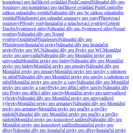
kompletaci pro tlačítkové ovládání PushControl
Náhradní díly pro
Soupravy pro kompletaci pro tlačítkové ovládání PushControl
Se
zátkou odpadního ventilu
Náhradní díly pro Se zátkou odpadního
ventilu
Příslušenství pro odpadní soupravy pro vany
Připojovací
soupravy
Přívody vody
Instalační a splachovací systémy
Geberit
Duofix
Systémové stěny
Náhradní díly pro Systémové stěny
Nosné
systémy
Náhradní díly pro Nosné
systémy
Opláštění
Příslušenství
Náhradní díly pro
Příslušenství
Instalační prvky
Náhradní díly pro Instalační
prvky
Prvky pro WC
Náhradní díly pro Prvky pro WC
Montážní
prvky pro umyvadla
Náhradní díly pro Montážní prvky pro
umyvadla
Montážní prvky pro bidety
Náhradní díly pro Montážní
prvky pro bidety
Montážní prvky pro pisoáry
Náhradní díly pro
Montážní prvky pro pisoáry
Montážní prvky pro sprchy s odtokem
ve stěně
Náhradní díly pro Montážní prvky pro sprchy s odtokem ve
stěně
Montážní prvky pro sprchy a vany
Náhradní díly pro Montážní
prvky pro sprchy a vany
Prvky pro dělicí stěny sprchy
Náhradní díly
pro Prvky pro dělicí stěny sprchy
Montážní prvky pro umyvadlové
výlevky
Náhradní díly pro Montážní prvky pro umyvadlové
výlevky
Montážní prvky pro armatury
Náhradní díly pro Montážní
prvky pro armatury
Montážní prvky pro pračky a myčky
nádobí
Náhradní díly pro Montážní prvky pro pračky a myčky
nádobí
Montážní prvky pro konzolové zatížení
Náhradní díly pro
Montážní prvky pro konzolové zatížení
Instalační prvky pro
dřezy
Náhradní díly pro Instalační prvky pro dřezy
Instalační prvky