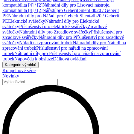
kompatibilita [4] / [2]
Náhradní díly pro Lisovací nástroje,
kompatibilita [4] / [2]
Nářadí pro Geberit Silent-db20 / Geberit
PE
Náhradní díly pro Nářadí pro Geberit Silent-db20 / Geberit
PE
Elektrické svářečky
Náhradní díly pro Elektrické
svářečky
Příslušenství pro elektrické svářečky
Zrcadlové
svářečky
Náhradní díly pro Zrcadlové svářečky
Příslušenství pro
zrcadlové svářečky
Náhradní díly pro Příslušenství pro zrcadlové
svářečky
Nářadí na zpracování trubek
Náhradní díly pro Nářadí na
zpracování trubek
Příslušenství pro nářadí na zpracování
trubek
Náhradní díly pro Příslušenství pro nářadí na zpracování
trubek
Nápověda k obsluze
Dálková ovládání
Kategorie výrobků
Koupelnové série
Novinky