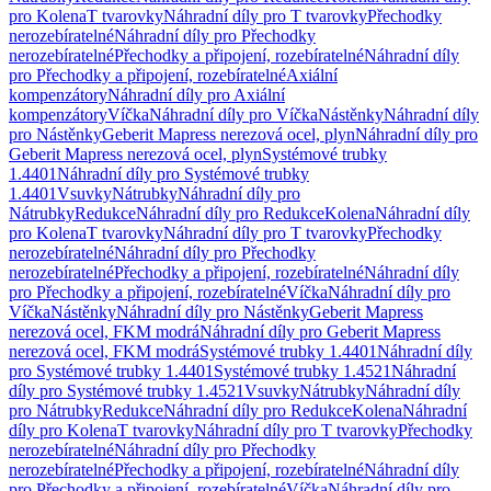
pro Kolena
T tvarovky
Náhradní díly pro T tvarovky
Přechodky
nerozebíratelné
Náhradní díly pro Přechodky
nerozebíratelné
Přechodky a připojení, rozebíratelné
Náhradní díly
pro Přechodky a připojení, rozebíratelné
Axiální
kompenzátory
Náhradní díly pro Axiální
kompenzátory
Víčka
Náhradní díly pro Víčka
Nástěnky
Náhradní díly
pro Nástěnky
Geberit Mapress nerezová ocel, plyn
Náhradní díly pro
Geberit Mapress nerezová ocel, plyn
Systémové trubky
1.4401
Náhradní díly pro Systémové trubky
1.4401
Vsuvky
Nátrubky
Náhradní díly pro
Nátrubky
Redukce
Náhradní díly pro Redukce
Kolena
Náhradní díly
pro Kolena
T tvarovky
Náhradní díly pro T tvarovky
Přechodky
nerozebíratelné
Náhradní díly pro Přechodky
nerozebíratelné
Přechodky a připojení, rozebíratelné
Náhradní díly
pro Přechodky a připojení, rozebíratelné
Víčka
Náhradní díly pro
Víčka
Nástěnky
Náhradní díly pro Nástěnky
Geberit Mapress
nerezová ocel, FKM modrá
Náhradní díly pro Geberit Mapress
nerezová ocel, FKM modrá
Systémové trubky 1.4401
Náhradní díly
pro Systémové trubky 1.4401
Systémové trubky 1.4521
Náhradní
díly pro Systémové trubky 1.4521
Vsuvky
Nátrubky
Náhradní díly
pro Nátrubky
Redukce
Náhradní díly pro Redukce
Kolena
Náhradní
díly pro Kolena
T tvarovky
Náhradní díly pro T tvarovky
Přechodky
nerozebíratelné
Náhradní díly pro Přechodky
nerozebíratelné
Přechodky a připojení, rozebíratelné
Náhradní díly
pro Přechodky a připojení, rozebíratelné
Víčka
Náhradní díly pro