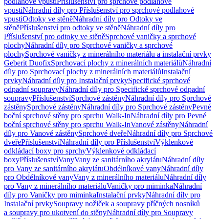
podlahové vpusti
Příslušenství pro sprchové podlahové
vpusti
Náhradní díly pro Příslušenství pro sprchové podlahové
vpusti
Odtoky ve stěně
Náhradní díly pro Odtoky ve
stěně
Příslušenství pro odtoky ve stěně
Náhradní díly pro
Příslušenství pro odtoky ve stěně
Sprchové vaničky a sprchové
plochy
Náhradní díly pro Sprchové vaničky a sprchové
plochy
Sprchové vaničky z minerálního materiálu a instalační prvky
Geberit Duofix
Sprchovací plochy z minerálních materiálů
Náhradní
díly pro Sprchovací plochy z minerálních materiálů
Instalační
prvky
Náhradní díly pro Instalační prvky
Specifické sprchové
odpadní soupravy
Náhradní díly pro Specifické sprchové odpadní
soupravy
Příslušenství
Sprchové zástěny
Náhradní díly pro Sprchové
zástěny
Sprchové zástěny
Náhradní díly pro Sprchové zástěny
Pevné
boční sprchové stěny pro sprchu Walk-In
Náhradní díly pro Pevné
boční sprchové stěny pro sprchu Walk-In
Vanové zástěny
Náhradní
díly pro Vanové zástěny
Sprchové dveře
Náhradní díly pro Sprchové
dveře
Příslušenství
Náhradní díly pro Příslušenství
Výklenkové
odkládací boxy pro sprchy
Výklenkové odkládací
boxy
Příslušenství
Vany
Vany ze sanitárního akrylátu
Náhradní díly
pro Vany ze sanitárního akrylátu
Obdélníkové vany
Náhradní díly
pro Obdélníkové vany
Vany z minerálního materiálu
Náhradní díly
pro Vany z minerálního materiálu
Vaničky pro miminka
Náhradní
díly pro Vaničky pro miminka
Instalační prvky
Náhradní díly pro
Instalační prvky
Soupravy nožiček a soupravy příčných nosníků
a soupravy pro ukotvení do stěny
Náhradní díly pro Soupravy