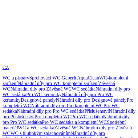
CZ
WC a pisoáry
Sprchovací WC Geberit AquaClean
WC-kompletní
zařízení
Náhradní díly pro WC-kompletní zařízení
Závěsná
WC
Náhradní díly pro Závěsná WC
WC sedátka
Náhradní díly pro
WC sedátka
Pro WC keramiky
Náhradní díly pro Pro WC
keramiky
Designové panely
Náhradní díly pro Designové panely
Pro
kompletní WC
Náhradní díly pro Pro kompletní WC
Pro WC
sedátka
Náhradní díly pro Pro WC sedátka
Příslušenství
Náhradní díly
pro Příslušenství
Pro kompletní WC
Pro WC sedátka
Náhradní díly
pro Pro WC sedátka
Pro WC sedátka a kompletní WC
Spotřební
materiál
WC a WC sedátka
Závěsná WC
Náhradní díly pro Závěsná
WC
WC s hlubokým splachováním
Náhradní díly pro