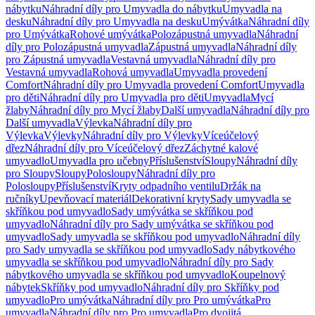
nábytku
Náhradní díly pro Umyvadla do nábytku
Umyvadla na
desku
Náhradní díly pro Umyvadla na desku
Umývátka
Náhradní díly
pro Umývátka
Rohové umývátka
Polozápustná umyvadla
Náhradní
díly pro Polozápustná umyvadla
Zápustná umyvadla
Náhradní díly
pro Zápustná umyvadla
Vestavná umyvadla
Náhradní díly pro
Vestavná umyvadla
Rohová umyvadla
Umyvadla provedení
Comfort
Náhradní díly pro Umyvadla provedení Comfort
Umyvadla
pro děti
Náhradní díly pro Umyvadla pro děti
Umyvadla
Mycí
žlaby
Náhradní díly pro Mycí žlaby
Další umyvadla
Náhradní díly pro
Další umyvadla
Výlevka
Náhradní díly pro
Výlevka
Výlevky
Náhradní díly pro Výlevky
Víceúčelový
dřez
Náhradní díly pro Víceúčelový dřez
Záchytné kalové
umyvadlo
Umyvadla pro učebny
Příslušenství
Sloupy
Náhradní díly
pro Sloupy
Sloupy
Polosloupy
Náhradní díly pro
Polosloupy
Příslušenství
Kryty odpadního ventilu
Držák na
ručníky
Upevňovací materiál
Dekorativní kryty
Sady umyvadla se
skříňkou pod umyvadlo
Sady umývátka se skříňkou pod
umyvadlo
Náhradní díly pro Sady umývátka se skříňkou pod
umyvadlo
Sady umyvadla se skříňkou pod umyvadlo
Náhradní díly
pro Sady umyvadla se skříňkou pod umyvadlo
Sady nábytkového
umyvadla se skříňkou pod umyvadlo
Náhradní díly pro Sady
nábytkového umyvadla se skříňkou pod umyvadlo
Koupelnový
nábytek
Skříňky pod umyvadlo
Náhradní díly pro Skříňky pod
umyvadlo
Pro umývátka
Náhradní díly pro Pro umývátka
Pro
umyvadla
Náhradní díly pro Pro umyvadla
Pro dvojitá