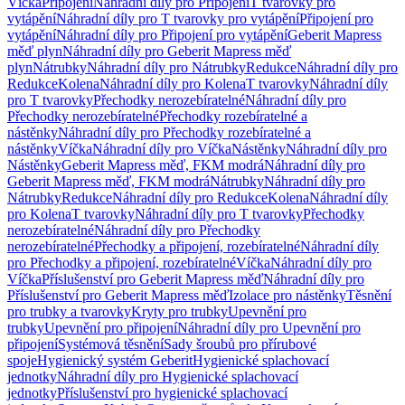
Víčka
Připojení
Náhradní díly pro Připojení
T tvarovky pro
vytápění
Náhradní díly pro T tvarovky pro vytápění
Připojení pro
vytápění
Náhradní díly pro Připojení pro vytápění
Geberit Mapress
měď plyn
Náhradní díly pro Geberit Mapress měď
plyn
Nátrubky
Náhradní díly pro Nátrubky
Redukce
Náhradní díly pro
Redukce
Kolena
Náhradní díly pro Kolena
T tvarovky
Náhradní díly
pro T tvarovky
Přechodky nerozebíratelné
Náhradní díly pro
Přechodky nerozebíratelné
Přechodky rozebíratelné a
nástěnky
Náhradní díly pro Přechodky rozebíratelné a
nástěnky
Víčka
Náhradní díly pro Víčka
Nástěnky
Náhradní díly pro
Nástěnky
Geberit Mapress měď, FKM modrá
Náhradní díly pro
Geberit Mapress měď, FKM modrá
Nátrubky
Náhradní díly pro
Nátrubky
Redukce
Náhradní díly pro Redukce
Kolena
Náhradní díly
pro Kolena
T tvarovky
Náhradní díly pro T tvarovky
Přechodky
nerozebíratelné
Náhradní díly pro Přechodky
nerozebíratelné
Přechodky a připojení, rozebíratelné
Náhradní díly
pro Přechodky a připojení, rozebíratelné
Víčka
Náhradní díly pro
Víčka
Příslušenství pro Geberit Mapress měď
Náhradní díly pro
Příslušenství pro Geberit Mapress měď
Izolace pro nástěnky
Těsnění
pro trubky a tvarovky
Kryty pro trubky
Upevnění pro
trubky
Upevnění pro připojení
Náhradní díly pro Upevnění pro
připojení
Systémová těsnění
Sady šroubů pro přírubové
spoje
Hygienický systém Geberit
Hygienické splachovací
jednotky
Náhradní díly pro Hygienické splachovací
jednotky
Příslušenství pro hygienické splachovací