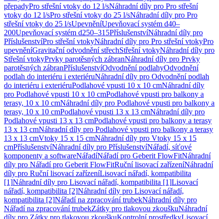
přepady
Pro střešní vtoky do 12 l/s
Náhradní díly pro Pro střešní
vtoky do 12 l/s
Pro střešní vtoky do 25 l/s
Náhradní díly pro Pro
střešní vtoky do 25 l/s
Upevnění
Upevňovací systém d40–
200
Upevňovací systém d250–315
Příslušenství
Náhradní díly pro
Příslušenství
Pro střešní vtoky
Náhradní díly pro Pro střešní vtoky
Pro
upevnění
Gravitační odvodnění střech
Střešní vtoky
Náhradní díly pro
Střešní vtoky
Prvky parotěsných zábran
Náhradní díly pro Prvky
parotěsných zábran
Příslušenství
Odvodnění podlahy
Odvodnění
podlah do interiéru i exteriéru
Náhradní díly pro Odvodnění podlah
do interiéru i exteriéru
Podlahové vpusti 10 x 10 cm
Náhradní díly
pro Podlahové vpusti 10 x 10 cm
Podlahové vpusti pro balkony a
terasy, 10 x 10 cm
Náhradní díly pro Podlahové vpusti pro balkony a
terasy, 10 x 10 cm
Podlahové vpusti 13 x 13 cm
Náhradní díly pro
Podlahové vpusti 13 x 13 cm
Podlahové vpusti pro balkony a terasy
13 x 13 cm
Náhradní díly pro Podlahové vpusti pro balkony a terasy
13 x 13 cm
Vtoky 15 x 15 cm
Náhradní díly pro Vtoky 15 x 15
cm
Příslušenství
Náhradní díly pro Příslušenství
Nářadí, síťové
komponenty a software
Nářadí
Nářadí pro Geberit FlowFit
Náhradní
díly pro Nářadí pro Geberit FlowFit
Ruční lisovací zařízení
Náhradní
díly pro Ruční lisovací zařízení
Lisovací nářadí, kompatibilita
[1]
Náhradní díly pro Lisovací nářadí, kompatibilita [1]
Lisovací
nářadí, kompatibilita [2]
Náhradní díly pro Lisovací nářadí,
kompatibilita [2]
Nářadí na zpracování trubek
Náhradní díly pro
Nářadí na zpracování trubek
Zátky pro tlakovou zkoušku
Náhradní
díly pro Zátky pro tlakovou zkoušku
Kontrolní prostředky
Lisovací