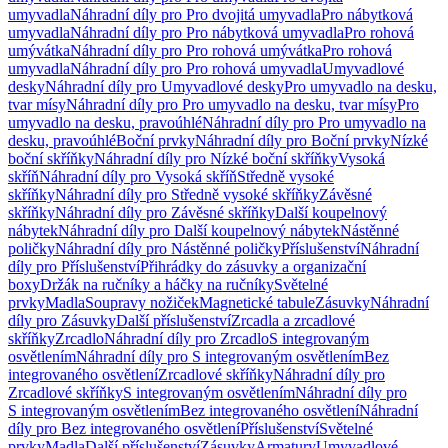
umyvadla
Náhradní díly pro Pro dvojitá umyvadla
Pro nábytková
umyvadla
Náhradní díly pro Pro nábytková umyvadla
Pro rohová
umývátka
Náhradní díly pro Pro rohová umývátka
Pro rohová
umyvadla
Náhradní díly pro Pro rohová umyvadla
Umyvadlové
desky
Náhradní díly pro Umyvadlové desky
Pro umyvadlo na desku,
tvar mísy
Náhradní díly pro Pro umyvadlo na desku, tvar mísy
Pro
umyvadlo na desku, pravoúhlé
Náhradní díly pro Pro umyvadlo na
desku, pravoúhlé
Boční prvky
Náhradní díly pro Boční prvky
Nízké
boční skříňky
Náhradní díly pro Nízké boční skříňky
Vysoká
skříň
Náhradní díly pro Vysoká skříň
Středně vysoké
skříňky
Náhradní díly pro Středně vysoké skříňky
Závěsné
skříňky
Náhradní díly pro Závěsné skříňky
Další koupelnový
nábytek
Náhradní díly pro Další koupelnový nábytek
Nástěnné
poličky
Náhradní díly pro Nástěnné poličky
Příslušenství
Náhradní
díly pro Příslušenství
Přihrádky do zásuvky a organizační
boxy
Držák na ručníky a háčky na ručníky
Světelné
prvky
Madla
Soupravy nožiček
Magnetické tabule
Zásuvky
Náhradní
díly pro Zásuvky
Další příslušenství
Zrcadla a zrcadlové
skříňky
Zrcadlo
Náhradní díly pro Zrcadlo
S integrovaným
osvětlením
Náhradní díly pro S integrovaným osvětlením
Bez
integrovaného osvětlení
Zrcadlové skříňky
Náhradní díly pro
Zrcadlové skříňky
S integrovaným osvětlením
Náhradní díly pro
S integrovaným osvětlením
Bez integrovaného osvětlení
Náhradní
díly pro Bez integrovaného osvětlení
Příslušenství
Světelné
prvky
Madla
Další příslušenství
Zásuvky
Armatury
Umyvadlové