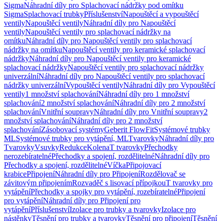
Sigma
Náhradní díly pro Splachovací nádržky pod omítku
Sigma
Splachovací trubky
Příslušenství
Napouštěcí a vypouštěcí
ventily
Napouštěcí ventily
Náhradní díly pro Napouštěcí
ventily
Napouštěcí ventily pro splachovací nádržky na
omítku
Náhradní díly pro Napouštěcí ventily pro splachovací
nádržky na omítku
Napouštěcí ventily pro keramické splachovací
nádržky
Náhradní díly pro Napouštěcí ventily pro keramické
splachovací nádržky
Napouštěcí ventily pro splachovací nádržky
univerzální
Náhradní díly pro Napouštěcí ventily pro splachovací
nádržky univerzální
Vypouštěcí ventily
Náhradní díly pro Vypouštěcí
ventily
1 množství splachování
Náhradní díly pro 1 množství
splachování
2 množství splachování
Náhradní díly pro 2 množství
splachování
Vnitřní soupravy
Náhradní díly pro Vnitřní soupravy
2
množství splachování
Náhradní díly pro 2 množství
splachování
Zásobovací systémy
Geberit FlowFit
Systémové trubky
ML
Systémové trubky pro vytápění, ML
Tvarovky
Náhradní díly pro
Tvarovky
Vsuvky
Redukce
Kolena
T tvarovky
Přechodky
nerozebíratelné
Přechodky a spojení, rozdělitelné
Náhradní díly pro
Přechodky a spojení, rozdělitelné
Víčka
Připojovací
krabice
Připojení
Náhradní díly pro Připojení
Rozdělovač se
závitovým připojením
Rozvaděč s lisovací přípojkou
T tvarovky pro
vytápění
Přechodky a spojky pro vytápění, rozebíratelné
Připojení
pro vytápění
Náhradní díly pro Připojení pro
vytápění
Příslušenství
Izolace pro trubky a tvarovky
Izolace pro
nástěnky
Těsnění pro trubky a tvarovky
Těsnění pro připojení
Těsnění