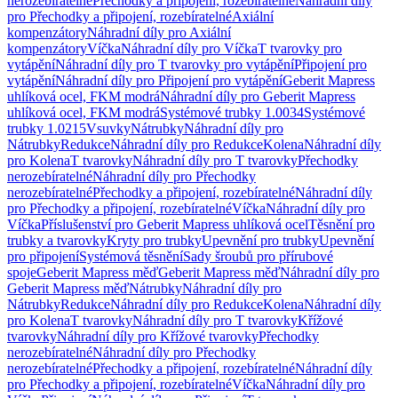
nerozebíratelné
Přechodky a připojení, rozebíratelné
Náhradní díly
pro Přechodky a připojení, rozebíratelné
Axiální
kompenzátory
Náhradní díly pro Axiální
kompenzátory
Víčka
Náhradní díly pro Víčka
T tvarovky pro
vytápění
Náhradní díly pro T tvarovky pro vytápění
Připojení pro
vytápění
Náhradní díly pro Připojení pro vytápění
Geberit Mapress
uhlíková ocel, FKM modrá
Náhradní díly pro Geberit Mapress
uhlíková ocel, FKM modrá
Systémové trubky 1.0034
Systémové
trubky 1.0215
Vsuvky
Nátrubky
Náhradní díly pro
Nátrubky
Redukce
Náhradní díly pro Redukce
Kolena
Náhradní díly
pro Kolena
T tvarovky
Náhradní díly pro T tvarovky
Přechodky
nerozebíratelné
Náhradní díly pro Přechodky
nerozebíratelné
Přechodky a připojení, rozebíratelné
Náhradní díly
pro Přechodky a připojení, rozebíratelné
Víčka
Náhradní díly pro
Víčka
Příslušenství pro Geberit Mapress uhlíková ocel
Těsnění pro
trubky a tvarovky
Kryty pro trubky
Upevnění pro trubky
Upevnění
pro připojení
Systémová těsnění
Sady šroubů pro přírubové
spoje
Geberit Mapress měď
Geberit Mapress měď
Náhradní díly pro
Geberit Mapress měď
Nátrubky
Náhradní díly pro
Nátrubky
Redukce
Náhradní díly pro Redukce
Kolena
Náhradní díly
pro Kolena
T tvarovky
Náhradní díly pro T tvarovky
Křížové
tvarovky
Náhradní díly pro Křížové tvarovky
Přechodky
nerozebíratelné
Náhradní díly pro Přechodky
nerozebíratelné
Přechodky a připojení, rozebíratelné
Náhradní díly
pro Přechodky a připojení, rozebíratelné
Víčka
Náhradní díly pro