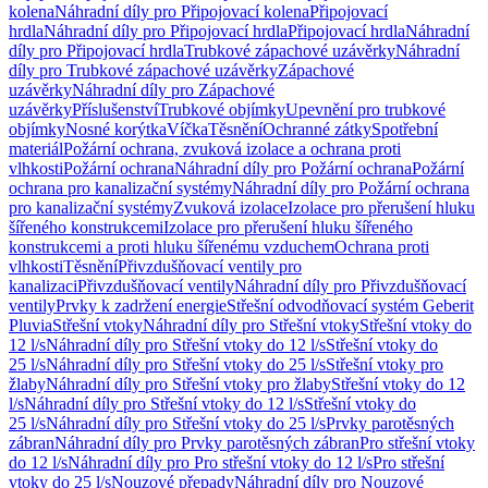
kolena
Náhradní díly pro Připojovací kolena
Připojovací
hrdla
Náhradní díly pro Připojovací hrdla
Připojovací hrdla
Náhradní
díly pro Připojovací hrdla
Trubkové zápachové uzávěrky
Náhradní
díly pro Trubkové zápachové uzávěrky
Zápachové
uzávěrky
Náhradní díly pro Zápachové
uzávěrky
Příslušenství
Trubkové objímky
Upevnění pro trubkové
objímky
Nosné korýtka
Víčka
Těsnění
Ochranné zátky
Spotřební
materiál
Požární ochrana, zvuková izolace a ochrana proti
vlhkosti
Požární ochrana
Náhradní díly pro Požární ochrana
Požární
ochrana pro kanalizační systémy
Náhradní díly pro Požární ochrana
pro kanalizační systémy
Zvuková izolace
Izolace pro přerušení hluku
šířeného konstrukcemi
Izolace pro přerušení hluku šířeného
konstrukcemi a proti hluku šířenému vzduchem
Ochrana proti
vlhkosti
Těsnění
Přivzdušňovací ventily pro
kanalizaci
Přivzdušňovací ventily
Náhradní díly pro Přivzdušňovací
ventily
Prvky k zadržení energie
Střešní odvodňovací systém Geberit
Pluvia
Střešní vtoky
Náhradní díly pro Střešní vtoky
Střešní vtoky do
12 l/s
Náhradní díly pro Střešní vtoky do 12 l/s
Střešní vtoky do
25 l/s
Náhradní díly pro Střešní vtoky do 25 l/s
Střešní vtoky pro
žlaby
Náhradní díly pro Střešní vtoky pro žlaby
Střešní vtoky do 12
l/s
Náhradní díly pro Střešní vtoky do 12 l/s
Střešní vtoky do
25 l/s
Náhradní díly pro Střešní vtoky do 25 l/s
Prvky parotěsných
zábran
Náhradní díly pro Prvky parotěsných zábran
Pro střešní vtoky
do 12 l/s
Náhradní díly pro Pro střešní vtoky do 12 l/s
Pro střešní
vtoky do 25 l/s
Nouzové přepady
Náhradní díly pro Nouzové