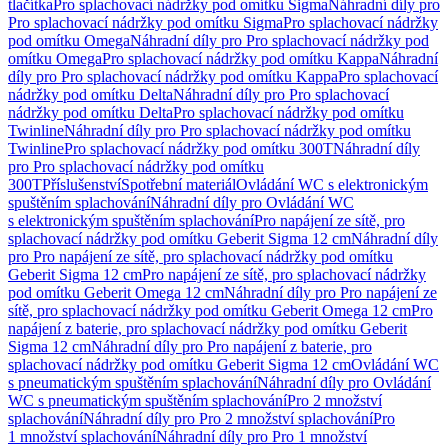
tlačítka
Pro splachovací nádržky pod omítku Sigma
Náhradní díly pro
Pro splachovací nádržky pod omítku Sigma
Pro splachovací nádržky
pod omítku Omega
Náhradní díly pro Pro splachovací nádržky pod
omítku Omega
Pro splachovací nádržky pod omítku Kappa
Náhradní
díly pro Pro splachovací nádržky pod omítku Kappa
Pro splachovací
nádržky pod omítku Delta
Náhradní díly pro Pro splachovací
nádržky pod omítku Delta
Pro splachovací nádržky pod omítku
Twinline
Náhradní díly pro Pro splachovací nádržky pod omítku
Twinline
Pro splachovací nádržky pod omítku 300T
Náhradní díly
pro Pro splachovací nádržky pod omítku
300T
Příslušenství
Spotřební materiál
Ovládání WC s elektronickým
spuštěním splachování
Náhradní díly pro Ovládání WC
s elektronickým spuštěním splachování
Pro napájení ze sítě, pro
splachovací nádržky pod omítku Geberit Sigma 12 cm
Náhradní díly
pro Pro napájení ze sítě, pro splachovací nádržky pod omítku
Geberit Sigma 12 cm
Pro napájení ze sítě, pro splachovací nádržky
pod omítku Geberit Omega 12 cm
Náhradní díly pro Pro napájení ze
sítě, pro splachovací nádržky pod omítku Geberit Omega 12 cm
Pro
napájení z baterie, pro splachovací nádržky pod omítku Geberit
Sigma 12 cm
Náhradní díly pro Pro napájení z baterie, pro
splachovací nádržky pod omítku Geberit Sigma 12 cm
Ovládání WC
s pneumatickým spuštěním splachování
Náhradní díly pro Ovládání
WC s pneumatickým spuštěním splachování
Pro 2 množství
splachování
Náhradní díly pro Pro 2 množství splachování
Pro
1 množství splachování
Náhradní díly pro Pro 1 množství