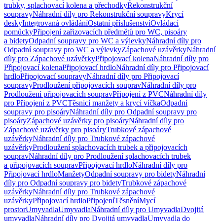
trubky, splachovací kolena a přechodky
Rekonstrukční
soupravy
Náhradní díly pro Rekonstrukční soupravy
Krycí
desky
Integrovaná ovládání
Ostatní příslušenství
Ovládací
pomůcky
Připojení zařizovacích předmětů pro WC, pisoáry
a bidety
Odpadní soupravy pro WC a výlevky
Náhradní díly pro
Odpadní soupravy pro WC a výlevky
Zápachové uzávěrky
Náhradní
díly pro Zápachové uzávěrky
Připojovací kolena
Náhradní díly pro
Připojovací kolena
Připojovací hrdlo
Náhradní díly pro Připojovací
hrdlo
Připojovací soupravy
Náhradní díly pro Připojovací
soupravy
Prodloužení připojovacích souprav
Náhradní díly pro
Prodloužení připojovacích souprav
Připojení z PVC
Náhradní díly
pro Připojení z PVC
Těsnicí manžety a krycí víčka
Odpadní
soupravy pro pisoáry
Náhradní díly pro Odpadní soupravy pro
pisoáry
Zápachové uzávěrky pro pisoáry
Náhradní díly pro
Zápachové uzávěrky pro pisoáry
Trubkové zápachové
uzávěrky
Náhradní díly pro Trubkové zápachové
uzávěrky
Prodloužení splachovacích trubek a připojovacích
souprav
Náhradní díly pro Prodloužení splachovacích trubek
a připojovacích souprav
Připojovací hrdlo
Náhradní díly pro
Připojovací hrdlo
Manžety
Odpadní soupravy pro bidety
Náhradní
díly pro Odpadní soupravy pro bidety
Trubkové zápachové
uzávěrky
Náhradní díly pro Trubkové zápachové
uzávěrky
Připojovací hrdlo
Připojení
Těsnění
Mycí
prostor
Umyvadla
Umyvadla
Náhradní díly pro Umyvadla
Dvojitá
umyvadla
Náhradní díly pro Dvojitá umyvadla
Umyvadla do