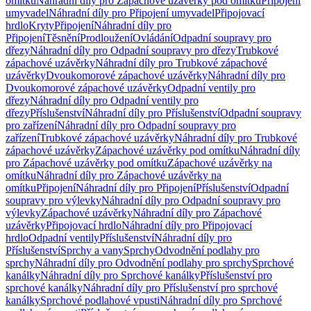
omítku
Náhradní díly pro Zápachové uzávěrky pod omítku
Připojení
umyvadel
Náhradní díly pro Připojení umyvadel
Připojovací
hrdlo
Kryty
Připojení
Náhradní díly pro
Připojení
Těsnění
Prodloužení
Ovládání
Odpadní soupravy pro
dřezy
Náhradní díly pro Odpadní soupravy pro dřezy
Trubkové
zápachové uzávěrky
Náhradní díly pro Trubkové zápachové
uzávěrky
Dvoukomorové zápachové uzávěrky
Náhradní díly pro
Dvoukomorové zápachové uzávěrky
Odpadní ventily pro
dřezy
Náhradní díly pro Odpadní ventily pro
dřezy
Příslušenství
Náhradní díly pro Příslušenství
Odpadní soupravy
pro zařízení
Náhradní díly pro Odpadní soupravy pro
zařízení
Trubkové zápachové uzávěrky
Náhradní díly pro Trubkové
zápachové uzávěrky
Zápachové uzávěrky pod omítku
Náhradní díly
pro Zápachové uzávěrky pod omítku
Zápachové uzávěrky na
omítku
Náhradní díly pro Zápachové uzávěrky na
omítku
Připojení
Náhradní díly pro Připojení
Příslušenství
Odpadní
soupravy pro výlevky
Náhradní díly pro Odpadní soupravy pro
výlevky
Zápachové uzávěrky
Náhradní díly pro Zápachové
uzávěrky
Připojovací hrdlo
Náhradní díly pro Připojovací
hrdlo
Odpadní ventily
Příslušenství
Náhradní díly pro
Příslušenství
Sprchy a vany
Sprchy
Odvodnění podlahy pro
sprchy
Náhradní díly pro Odvodnění podlahy pro sprchy
Sprchové
kanálky
Náhradní díly pro Sprchové kanálky
Příslušenství pro
sprchové kanálky
Náhradní díly pro Příslušenství pro sprchové
kanálky
Sprchové podlahové vpusti
Náhradní díly pro Sprchové