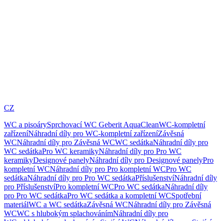
CZ
WC a pisoáry
Sprchovací WC Geberit AquaClean
WC-kompletní
zařízení
Náhradní díly pro WC-kompletní zařízení
Závěsná
WC
Náhradní díly pro Závěsná WC
WC sedátka
Náhradní díly pro
WC sedátka
Pro WC keramiky
Náhradní díly pro Pro WC
keramiky
Designové panely
Náhradní díly pro Designové panely
Pro
kompletní WC
Náhradní díly pro Pro kompletní WC
Pro WC
sedátka
Náhradní díly pro Pro WC sedátka
Příslušenství
Náhradní díly
pro Příslušenství
Pro kompletní WC
Pro WC sedátka
Náhradní díly
pro Pro WC sedátka
Pro WC sedátka a kompletní WC
Spotřební
materiál
WC a WC sedátka
Závěsná WC
Náhradní díly pro Závěsná
WC
WC s hlubokým splachováním
Náhradní díly pro