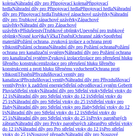
kolena
Náhradní díly pro Připojovací kolena
Připojovací
hrdla
Náhradní díly pro Připojovací hrdla
Připojovací hrdla
Náhradní
díly pro Připojovací hrdla
Trubkové zápachové uzávěrky
Náhradní
díly pro Trubkové zápachové uzávěrky
Zápachové
uzávěrky
Náhradní díly pro Zápachové
uzávěrky
Příslušenství
Trubkové objímky
Upevnění pro trubkové
objímky
Nosné korýtka
Víčka
Těsnění
Ochranné zátky
Spotřební
materiál
Požární ochrana, zvuková izolace a ochrana proti
vlhkosti
Požární ochrana
Náhradní díly pro Požární ochrana
Požární
ochrana pro kanalizační systémy
Náhradní díly pro Požární ochrana
pro kanalizační systémy
Zvuková izolace
Izolace pro přerušení hluku
šířeného konstrukcemi
Izolace pro přerušení hluku šířeného
konstrukcemi a proti hluku šířenému vzduchem
Ochrana proti
vlhkosti
Těsnění
Přivzdušňovací ventily pro
kanalizaci
Přivzdušňovací ventily
Náhradní díly pro Přivzdušňovací
ventily
Prvky k zadržení energie
Střešní odvodňovací systém Geberit
Pluvia
Střešní vtoky
Náhradní díly pro Střešní vtoky
Střešní vtoky do
12 l/s
Náhradní díly pro Střešní vtoky do 12 l/s
Střešní vtoky do
25 l/s
Náhradní díly pro Střešní vtoky do 25 l/s
Střešní vtoky pro
žlaby
Náhradní díly pro Střešní vtoky pro žlaby
Střešní vtoky do 12
l/s
Náhradní díly pro Střešní vtoky do 12 l/s
Střešní vtoky do
25 l/s
Náhradní díly pro Střešní vtoky do 25 l/s
Prvky parotěsných
zábran
Náhradní díly pro Prvky parotěsných zábran
Pro střešní vtoky
do 12 l/s
Náhradní díly pro Pro střešní vtoky do 12 l/s
Pro střešní
vtoky do 25 l/s
Nouzové přepady
Náhradní díly pro Nouzové