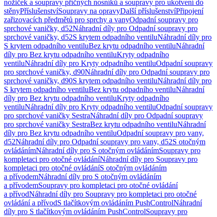
nožiček a soupravy příčných nosníků a soupravy pro ukotvení do
stěny
Příslušenství
Soupravy na opravy
Další příslušenství
Připojení
zařizovacích předmětů pro sprchy a vany
Odpadní soupravy pro
sprchové vaničky, d52
Náhradní díly pro Odpadní soupravy pro
sprchové vaničky, d52
S krytem odpadního ventilu
Náhradní díly pro
S krytem odpadního ventilu
Bez krytu odpadního ventilu
Náhradní
díly pro Bez krytu odpadního ventilu
Kryty odpadního
ventilu
Náhradní díly pro Kryty odpadního ventilu
Odpadní soupravy
pro sprchové vaničky, d90
Náhradní díly pro Odpadní soupravy pro
sprchové vaničky, d90
S krytem odpadního ventilu
Náhradní díly pro
S krytem odpadního ventilu
Bez krytu odpadního ventilu
Náhradní
díly pro Bez krytu odpadního ventilu
Kryty odpadního
ventilu
Náhradní díly pro Kryty odpadního ventilu
Odpadní soupravy
pro sprchové vaničky Sestra
Náhradní díly pro Odpadní soupravy
pro sprchové vaničky Sestra
Bez krytu odpadního ventilu
Náhradní
díly pro Bez krytu odpadního ventilu
Odpadní soupravy pro vany,
d52
Náhradní díly pro Odpadní soupravy pro vany, d52
S otočným
ovládáním
Náhradní díly pro S otočným ovládáním
Soupravy pro
kompletaci pro otočné ovládání
Náhradní díly pro Soupravy pro
kompletaci pro otočné ovládání
S otočným ovládáním
a přívodem
Náhradní díly pro S otočným ovládáním
a přívodem
Soupravy pro kompletaci pro otočné ovládání
a přívod
Náhradní díly pro Soupravy pro kompletaci pro otočné
ovládání a přívod
S tlačítkovým ovládáním PushControl
Náhradní
díly pro S tlačítkovým ovládáním PushControl
Soupravy pro