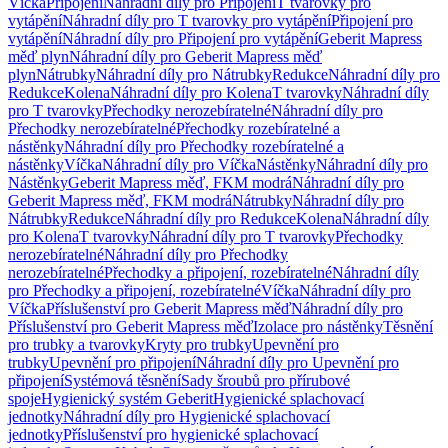
Víčka
Připojení
Náhradní díly pro Připojení
T tvarovky pro
vytápění
Náhradní díly pro T tvarovky pro vytápění
Připojení pro
vytápění
Náhradní díly pro Připojení pro vytápění
Geberit Mapress
měď plyn
Náhradní díly pro Geberit Mapress měď
plyn
Nátrubky
Náhradní díly pro Nátrubky
Redukce
Náhradní díly pro
Redukce
Kolena
Náhradní díly pro Kolena
T tvarovky
Náhradní díly
pro T tvarovky
Přechodky nerozebíratelné
Náhradní díly pro
Přechodky nerozebíratelné
Přechodky rozebíratelné a
nástěnky
Náhradní díly pro Přechodky rozebíratelné a
nástěnky
Víčka
Náhradní díly pro Víčka
Nástěnky
Náhradní díly pro
Nástěnky
Geberit Mapress měď, FKM modrá
Náhradní díly pro
Geberit Mapress měď, FKM modrá
Nátrubky
Náhradní díly pro
Nátrubky
Redukce
Náhradní díly pro Redukce
Kolena
Náhradní díly
pro Kolena
T tvarovky
Náhradní díly pro T tvarovky
Přechodky
nerozebíratelné
Náhradní díly pro Přechodky
nerozebíratelné
Přechodky a připojení, rozebíratelné
Náhradní díly
pro Přechodky a připojení, rozebíratelné
Víčka
Náhradní díly pro
Víčka
Příslušenství pro Geberit Mapress měď
Náhradní díly pro
Příslušenství pro Geberit Mapress měď
Izolace pro nástěnky
Těsnění
pro trubky a tvarovky
Kryty pro trubky
Upevnění pro
trubky
Upevnění pro připojení
Náhradní díly pro Upevnění pro
připojení
Systémová těsnění
Sady šroubů pro přírubové
spoje
Hygienický systém Geberit
Hygienické splachovací
jednotky
Náhradní díly pro Hygienické splachovací
jednotky
Příslušenství pro hygienické splachovací