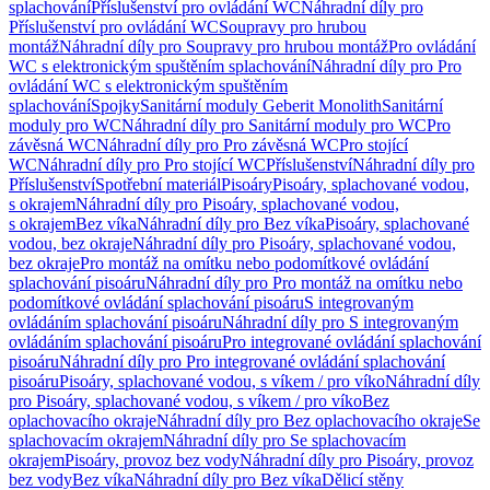
splachování
Příslušenství pro ovládání WC
Náhradní díly pro
Příslušenství pro ovládání WC
Soupravy pro hrubou
montáž
Náhradní díly pro Soupravy pro hrubou montáž
Pro ovládání
WC s elektronickým spuštěním splachování
Náhradní díly pro Pro
ovládání WC s elektronickým spuštěním
splachování
Spojky
Sanitární moduly Geberit Monolith
Sanitární
moduly pro WC
Náhradní díly pro Sanitární moduly pro WC
Pro
závěsná WC
Náhradní díly pro Pro závěsná WC
Pro stojící
WC
Náhradní díly pro Pro stojící WC
Příslušenství
Náhradní díly pro
Příslušenství
Spotřební materiál
Pisoáry
Pisoáry, splachované vodou,
s okrajem
Náhradní díly pro Pisoáry, splachované vodou,
s okrajem
Bez víka
Náhradní díly pro Bez víka
Pisoáry, splachované
vodou, bez okraje
Náhradní díly pro Pisoáry, splachované vodou,
bez okraje
Pro montáž na omítku nebo podomítkové ovládání
splachování pisoáru
Náhradní díly pro Pro montáž na omítku nebo
podomítkové ovládání splachování pisoáru
S integrovaným
ovládáním splachování pisoáru
Náhradní díly pro S integrovaným
ovládáním splachování pisoáru
Pro integrované ovládání splachování
pisoáru
Náhradní díly pro Pro integrované ovládání splachování
pisoáru
Pisoáry, splachované vodou, s víkem / pro víko
Náhradní díly
pro Pisoáry, splachované vodou, s víkem / pro víko
Bez
oplachovacího okraje
Náhradní díly pro Bez oplachovacího okraje
Se
splachovacím okrajem
Náhradní díly pro Se splachovacím
okrajem
Pisoáry, provoz bez vody
Náhradní díly pro Pisoáry, provoz
bez vody
Bez víka
Náhradní díly pro Bez víka
Dělicí stěny