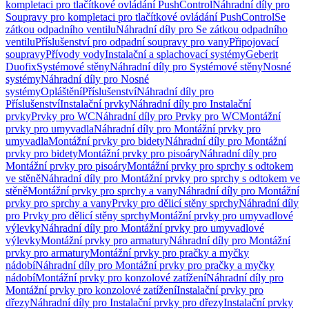
kompletaci pro tlačítkové ovládání PushControl
Náhradní díly pro
Soupravy pro kompletaci pro tlačítkové ovládání PushControl
Se
zátkou odpadního ventilu
Náhradní díly pro Se zátkou odpadního
ventilu
Příslušenství pro odpadní soupravy pro vany
Připojovací
soupravy
Přívody vody
Instalační a splachovací systémy
Geberit
Duofix
Systémové stěny
Náhradní díly pro Systémové stěny
Nosné
systémy
Náhradní díly pro Nosné
systémy
Opláštění
Příslušenství
Náhradní díly pro
Příslušenství
Instalační prvky
Náhradní díly pro Instalační
prvky
Prvky pro WC
Náhradní díly pro Prvky pro WC
Montážní
prvky pro umyvadla
Náhradní díly pro Montážní prvky pro
umyvadla
Montážní prvky pro bidety
Náhradní díly pro Montážní
prvky pro bidety
Montážní prvky pro pisoáry
Náhradní díly pro
Montážní prvky pro pisoáry
Montážní prvky pro sprchy s odtokem
ve stěně
Náhradní díly pro Montážní prvky pro sprchy s odtokem ve
stěně
Montážní prvky pro sprchy a vany
Náhradní díly pro Montážní
prvky pro sprchy a vany
Prvky pro dělicí stěny sprchy
Náhradní díly
pro Prvky pro dělicí stěny sprchy
Montážní prvky pro umyvadlové
výlevky
Náhradní díly pro Montážní prvky pro umyvadlové
výlevky
Montážní prvky pro armatury
Náhradní díly pro Montážní
prvky pro armatury
Montážní prvky pro pračky a myčky
nádobí
Náhradní díly pro Montážní prvky pro pračky a myčky
nádobí
Montážní prvky pro konzolové zatížení
Náhradní díly pro
Montážní prvky pro konzolové zatížení
Instalační prvky pro
dřezy
Náhradní díly pro Instalační prvky pro dřezy
Instalační prvky