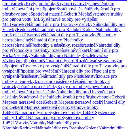
pro tvarovky
Kryty pro trubky
Kryt pro tvarovky
Upevnění pro
trubky
Upevnění pro připojení
Systémová těsnění
Sady šroubů pro
přírubové spoje
Spotřební materiál
Geberit Mepla
Systémové trubky
pro pitnou vodu, ML
Systémové trubky pro vytápění,
ML
Tvarovky
Náhradní díly pro Tvarovky
Vsuvky
Náhradní díly pro
Vsuvky
Redukce
Náhradní díly pro Redukce
Kolena
Náhradní díly
pro Kolena
T tvarovky
Náhradní díly pro T tvarovky
Přechodky
nerozebíratelné
Náhradní díly pro Přechodky
nerozebíratelné
Přechodky a nástěnky, rozebíratelné
Náhradní díly
pro Přechodky a nástěnky, rozebíratelné
Víčka
Náhradní díly pro
Víčka
Nástěnky
Náhradní díly pro Nástěnky
Rozdělovač se
závitovým připojením
Náhradní díly pro Rozdělovač se závitovým
připojením
T tvarovky pro vytápění
Náhradní díly pro T tvarovky pro
vytápění
Připojení pro vytápění
Náhradní díly pro Připojení pro
vytápění
Příslušenství
Náhradní díly pro Příslušenství
Izolace pro
trubky a tvarovky
Izolace pro nástěnky
Těsnění pro trubky a
tvarovky
Těsnění pro nástěnky
Kryty pro trubky
Upevnění pro
trubky
Upevnění pro nástěnky
Náhradní díly pro Upevnění pro
nástěnky
Systémová těsnění
Sady šroubů pro přírubové spoje
Geberit
Mapress nerezová ocel
Geberit Mapress nerezová ocel
Náhradní díly
pro Geberit Mapress nerezová ocel
Systémové trubky
1.4401
Náhradní díly pro Systémové trubky 1.4401
Systémové
trubky 1.4521
Náhradní díly pro Systémové trubky
1.4521
Vsuvky
Nátrubky
Náhradní díly pro
Nátrubky
Redukce
Náhradní díly pro Redukce
Kolena
Náhradní díly