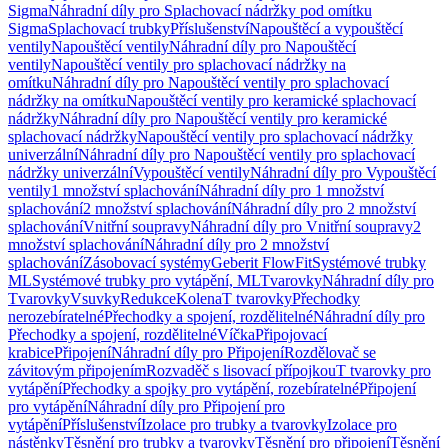
Sigma
Náhradní díly pro Splachovací nádržky pod omítku
Sigma
Splachovací trubky
Příslušenství
Napouštěcí a vypouštěcí
ventily
Napouštěcí ventily
Náhradní díly pro Napouštěcí
ventily
Napouštěcí ventily pro splachovací nádržky na
omítku
Náhradní díly pro Napouštěcí ventily pro splachovací
nádržky na omítku
Napouštěcí ventily pro keramické splachovací
nádržky
Náhradní díly pro Napouštěcí ventily pro keramické
splachovací nádržky
Napouštěcí ventily pro splachovací nádržky
univerzální
Náhradní díly pro Napouštěcí ventily pro splachovací
nádržky univerzální
Vypouštěcí ventily
Náhradní díly pro Vypouštěcí
ventily
1 množství splachování
Náhradní díly pro 1 množství
splachování
2 množství splachování
Náhradní díly pro 2 množství
splachování
Vnitřní soupravy
Náhradní díly pro Vnitřní soupravy
2
množství splachování
Náhradní díly pro 2 množství
splachování
Zásobovací systémy
Geberit FlowFit
Systémové trubky
ML
Systémové trubky pro vytápění, ML
Tvarovky
Náhradní díly pro
Tvarovky
Vsuvky
Redukce
Kolena
T tvarovky
Přechodky
nerozebíratelné
Přechodky a spojení, rozdělitelné
Náhradní díly pro
Přechodky a spojení, rozdělitelné
Víčka
Připojovací
krabice
Připojení
Náhradní díly pro Připojení
Rozdělovač se
závitovým připojením
Rozvaděč s lisovací přípojkou
T tvarovky pro
vytápění
Přechodky a spojky pro vytápění, rozebíratelné
Připojení
pro vytápění
Náhradní díly pro Připojení pro
vytápění
Příslušenství
Izolace pro trubky a tvarovky
Izolace pro
nástěnky
Těsnění pro trubky a tvarovky
Těsnění pro připojení
Těsnění