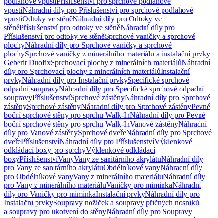
podlahové vpusti
Příslušenství pro sprchové podlahové
vpusti
Náhradní díly pro Příslušenství pro sprchové podlahové
vpusti
Odtoky ve stěně
Náhradní díly pro Odtoky ve
stěně
Příslušenství pro odtoky ve stěně
Náhradní díly pro
Příslušenství pro odtoky ve stěně
Sprchové vaničky a sprchové
plochy
Náhradní díly pro Sprchové vaničky a sprchové
plochy
Sprchové vaničky z minerálního materiálu a instalační prvky
Geberit Duofix
Sprchovací plochy z minerálních materiálů
Náhradní
díly pro Sprchovací plochy z minerálních materiálů
Instalační
prvky
Náhradní díly pro Instalační prvky
Specifické sprchové
odpadní soupravy
Náhradní díly pro Specifické sprchové odpadní
soupravy
Příslušenství
Sprchové zástěny
Náhradní díly pro Sprchové
zástěny
Sprchové zástěny
Náhradní díly pro Sprchové zástěny
Pevné
boční sprchové stěny pro sprchu Walk-In
Náhradní díly pro Pevné
boční sprchové stěny pro sprchu Walk-In
Vanové zástěny
Náhradní
díly pro Vanové zástěny
Sprchové dveře
Náhradní díly pro Sprchové
dveře
Příslušenství
Náhradní díly pro Příslušenství
Výklenkové
odkládací boxy pro sprchy
Výklenkové odkládací
boxy
Příslušenství
Vany
Vany ze sanitárního akrylátu
Náhradní díly
pro Vany ze sanitárního akrylátu
Obdélníkové vany
Náhradní díly
pro Obdélníkové vany
Vany z minerálního materiálu
Náhradní díly
pro Vany z minerálního materiálu
Vaničky pro miminka
Náhradní
díly pro Vaničky pro miminka
Instalační prvky
Náhradní díly pro
Instalační prvky
Soupravy nožiček a soupravy příčných nosníků
a soupravy pro ukotvení do stěny
Náhradní díly pro Soupravy