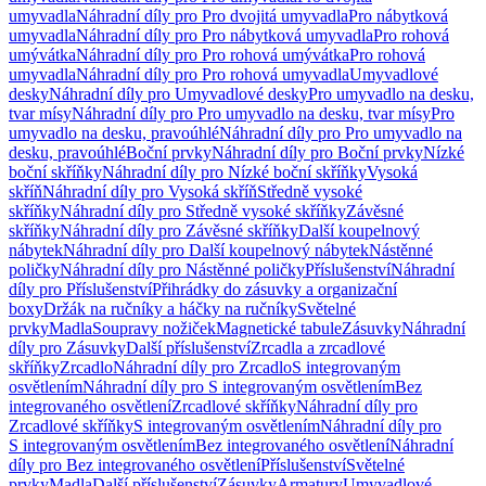
umyvadla
Náhradní díly pro Pro dvojitá umyvadla
Pro nábytková
umyvadla
Náhradní díly pro Pro nábytková umyvadla
Pro rohová
umývátka
Náhradní díly pro Pro rohová umývátka
Pro rohová
umyvadla
Náhradní díly pro Pro rohová umyvadla
Umyvadlové
desky
Náhradní díly pro Umyvadlové desky
Pro umyvadlo na desku,
tvar mísy
Náhradní díly pro Pro umyvadlo na desku, tvar mísy
Pro
umyvadlo na desku, pravoúhlé
Náhradní díly pro Pro umyvadlo na
desku, pravoúhlé
Boční prvky
Náhradní díly pro Boční prvky
Nízké
boční skříňky
Náhradní díly pro Nízké boční skříňky
Vysoká
skříň
Náhradní díly pro Vysoká skříň
Středně vysoké
skříňky
Náhradní díly pro Středně vysoké skříňky
Závěsné
skříňky
Náhradní díly pro Závěsné skříňky
Další koupelnový
nábytek
Náhradní díly pro Další koupelnový nábytek
Nástěnné
poličky
Náhradní díly pro Nástěnné poličky
Příslušenství
Náhradní
díly pro Příslušenství
Přihrádky do zásuvky a organizační
boxy
Držák na ručníky a háčky na ručníky
Světelné
prvky
Madla
Soupravy nožiček
Magnetické tabule
Zásuvky
Náhradní
díly pro Zásuvky
Další příslušenství
Zrcadla a zrcadlové
skříňky
Zrcadlo
Náhradní díly pro Zrcadlo
S integrovaným
osvětlením
Náhradní díly pro S integrovaným osvětlením
Bez
integrovaného osvětlení
Zrcadlové skříňky
Náhradní díly pro
Zrcadlové skříňky
S integrovaným osvětlením
Náhradní díly pro
S integrovaným osvětlením
Bez integrovaného osvětlení
Náhradní
díly pro Bez integrovaného osvětlení
Příslušenství
Světelné
prvky
Madla
Další příslušenství
Zásuvky
Armatury
Umyvadlové