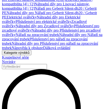
kompatibilita [4] / [2]
Náhradní díly pro Lisovací nástroje,
kompatibilita [4] / [2]
Nářadí pro Geberit Silent-db20 / Geberit
PE
Náhradní díly pro Nářadí pro Geberit Silent-db20 / Geberit
PE
Elektrické svářečky
Náhradní díly pro Elektrické
svářečky
Příslušenství pro elektrické svářečky
Zrcadlové
svářečky
Náhradní díly pro Zrcadlové svářečky
Příslušenství pro
zrcadlové svářečky
Náhradní díly pro Příslušenství pro zrcadlové
svářečky
Nářadí na zpracování trubek
Náhradní díly pro Nářadí na
zpracování trubek
Příslušenství pro nářadí na zpracování
trubek
Náhradní díly pro Příslušenství pro nářadí na zpracování
trubek
Nápověda k obsluze
Dálková ovládání
Kategorie výrobků
Koupelnové série
Novinky