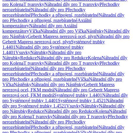
pro Kolena
T tvarovky
Náhradní díly pro T tvarovky
Přechodky
nerozebíratelné
Náhradní díly pro Přechodky
nerozebíratelné
Přechodky a připojení, rozebíratelné
Náhradní díly
pro Přechodky a připojení, rozebíratelné
Axiální
kompenzátory
Náhradní díly pro Axiální
kompenzátory
Víčka
Náhradní díly pro Víčka
Nástěnky
Náhradní díly
pro Nástěnky
Geberit Mapress nerezová ocel, plyn
Náhradní díly pro
Geberit Mapress nerezová ocel, plyn
Systémové trubky
1.4401
Náhradní díly pro Systémové trubky
1.4401
Vsuvky
Nátrubky
Náhradní díly pro
Nátrubky
Redukce
Náhradní díly pro Redukce
Kolena
Náhradní díly
pro Kolena
T tvarovky
Náhradní díly pro T tvarovky
Přechodky
nerozebíratelné
Náhradní díly pro Přechodky
nerozebíratelné
Přechodky a připojení, rozebíratelné
Náhradní díly
pro Přechodky a připojení, rozebíratelné
Víčka
Náhradní díly pro
Víčka
Nástěnky
Náhradní díly pro Nástěnky
Geberit Mapress
nerezová ocel, FKM modrá
Náhradní díly pro Geberit Mapress
nerezová ocel, FKM modrá
Systémové trubky 1.4401
Náhradní díly
pro Systémové trubky 1.4401
Systémové trubky 1.4521
Náhradní
díly pro Systémové trubky 1.4521
Vsuvky
Nátrubky
Náhradní díly
pro Nátrubky
Redukce
Náhradní díly pro Redukce
Kolena
Náhradní
díly pro Kolena
T tvarovky
Náhradní díly pro T tvarovky
Přechodky
nerozebíratelné
Náhradní díly pro Přechodky
nerozebíratelné
Přechodky a připojení, rozebíratelné
Náhradní díly
pro Přechodky a připojení, rozebíratelné
Víčka
Náhradní díly pro