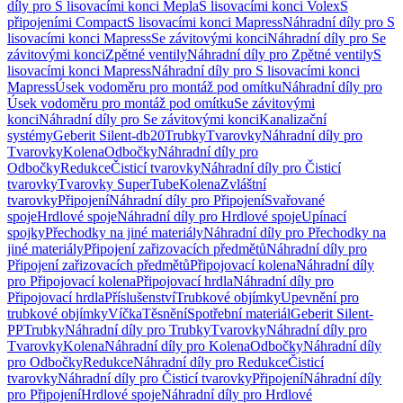
díly pro S lisovacími konci Mepla
S lisovacími konci Volex
S
připojeními Compact
S lisovacími konci Mapress
Náhradní díly pro S
lisovacími konci Mapress
Se závitovými konci
Náhradní díly pro Se
závitovými konci
Zpětné ventily
Náhradní díly pro Zpětné ventily
S
lisovacími konci Mapress
Náhradní díly pro S lisovacími konci
Mapress
Úsek vodoměru pro montáž pod omítku
Náhradní díly pro
Úsek vodoměru pro montáž pod omítku
Se závitovými
konci
Náhradní díly pro Se závitovými konci
Kanalizační
systémy
Geberit Silent-db20
Trubky
Tvarovky
Náhradní díly pro
Tvarovky
Kolena
Odbočky
Náhradní díly pro
Odbočky
Redukce
Čisticí tvarovky
Náhradní díly pro Čisticí
tvarovky
Tvarovky SuperTube
Kolena
Zvláštní
tvarovky
Připojení
Náhradní díly pro Připojení
Svařované
spoje
Hrdlové spoje
Náhradní díly pro Hrdlové spoje
Upínací
spojky
Přechodky na jiné materiály
Náhradní díly pro Přechodky na
jiné materiály
Připojení zařizovacích předmětů
Náhradní díly pro
Připojení zařizovacích předmětů
Připojovací kolena
Náhradní díly
pro Připojovací kolena
Připojovací hrdla
Náhradní díly pro
Připojovací hrdla
Příslušenství
Trubkové objímky
Upevnění pro
trubkové objímky
Víčka
Těsnění
Spotřební materiál
Geberit Silent-
PP
Trubky
Náhradní díly pro Trubky
Tvarovky
Náhradní díly pro
Tvarovky
Kolena
Náhradní díly pro Kolena
Odbočky
Náhradní díly
pro Odbočky
Redukce
Náhradní díly pro Redukce
Čisticí
tvarovky
Náhradní díly pro Čisticí tvarovky
Připojení
Náhradní díly
pro Připojení
Hrdlové spoje
Náhradní díly pro Hrdlové