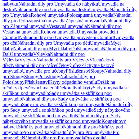
nábytku
Náhradní díly pro Umyvadla do nábytku
Umyvadla na
desku
Náhradní díly pro Umyvadla na desku
Umývátka
Náhradní díly
pro Umývátka
Rohové umývátka
Polozápustná umyvadla
Náhradní
díly pro Polozápustná umyvadla
Zápustná umyvadla
Náhradní díly
pro Zápustná umyvadla
Vestavná umyvadla
Náhradní díly pro
Vestavná umyvadla
Rohová umyvadla
Umyvadla provedení
Comfort
Náhradní díly pro Umyvadla provedení Comfort
Umyvadla
pro děti
Náhradní díly pro Umyvadla pro děti
Umyvadla
Mycí
žlaby
Náhradní díly pro Mycí žlaby
Další umyvadla
Náhradní díly pro
Další umyvadla
Výlevka
Náhradní díly pro
Výlevka
Výlevky
Náhradní díly pro Výlevky
Víceúčelový
dřez
Náhradní díly pro Víceúčelový dřez
Záchytné kalové
umyvadlo
Umyvadla pro učebny
Příslušenství
Sloupy
Náhradní díly
pro Sloupy
Sloupy
Polosloupy
Náhradní díly pro
Polosloupy
Příslušenství
Kryty odpadního ventilu
Držák na
ručníky
Upevňovací materiál
Dekorativní kryty
Sady umyvadla se
skříňkou pod umyvadlo
Sady umývátka se skříňkou pod
umyvadlo
Náhradní díly pro Sady umývátka se skříňkou pod
umyvadlo
Sady umyvadla se skříňkou pod umyvadlo
Náhradní díly
pro Sady umyvadla se skříňkou pod umyvadlo
Sady nábytkového
umyvadla se skříňkou pod umyvadlo
Náhradní díly pro Sady
nábytkového umyvadla se skříňkou pod umyvadlo
Koupelnový
nábytek
Skříňky pod umyvadlo
Náhradní díly pro Skříňky pod
umyvadlo
Pro umývátka
Náhradní díly pro Pro umývátka
Pro
umyvadla
Náhradní díly pro Pro umyvadla
Pro dvojitá