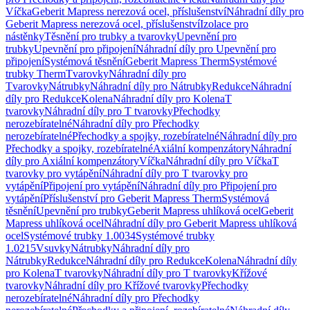
Víčka
Geberit Mapress nerezová ocel, příslušenství
Náhradní díly pro
Geberit Mapress nerezová ocel, příslušenství
Izolace pro
nástěnky
Těsnění pro trubky a tvarovky
Upevnění pro
trubky
Upevnění pro připojení
Náhradní díly pro Upevnění pro
připojení
Systémová těsnění
Geberit Mapress Therm
Systémové
trubky Therm
Tvarovky
Náhradní díly pro
Tvarovky
Nátrubky
Náhradní díly pro Nátrubky
Redukce
Náhradní
díly pro Redukce
Kolena
Náhradní díly pro Kolena
T
tvarovky
Náhradní díly pro T tvarovky
Přechodky
nerozebíratelné
Náhradní díly pro Přechodky
nerozebíratelné
Přechodky a spojky, rozebíratelné
Náhradní díly pro
Přechodky a spojky, rozebíratelné
Axiální kompenzátory
Náhradní
díly pro Axiální kompenzátory
Víčka
Náhradní díly pro Víčka
T
tvarovky pro vytápění
Náhradní díly pro T tvarovky pro
vytápění
Připojení pro vytápění
Náhradní díly pro Připojení pro
vytápění
Příslušenství pro Geberit Mapress Therm
Systémová
těsnění
Upevnění pro trubky
Geberit Mapress uhlíková ocel
Geberit
Mapress uhlíková ocel
Náhradní díly pro Geberit Mapress uhlíková
ocel
Systémové trubky 1.0034
Systémové trubky
1.0215
Vsuvky
Nátrubky
Náhradní díly pro
Nátrubky
Redukce
Náhradní díly pro Redukce
Kolena
Náhradní díly
pro Kolena
T tvarovky
Náhradní díly pro T tvarovky
Křížové
tvarovky
Náhradní díly pro Křížové tvarovky
Přechodky
nerozebíratelné
Náhradní díly pro Přechodky