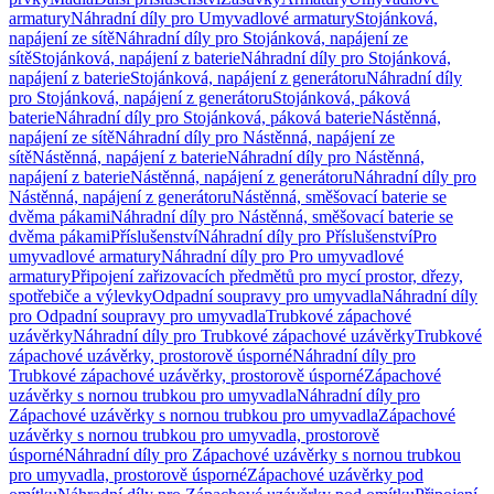
armatury
Náhradní díly pro Umyvadlové armatury
Stojánková,
napájení ze sítě
Náhradní díly pro Stojánková, napájení ze
sítě
Stojánková, napájení z baterie
Náhradní díly pro Stojánková,
napájení z baterie
Stojánková, napájení z generátoru
Náhradní díly
pro Stojánková, napájení z generátoru
Stojánková, páková
baterie
Náhradní díly pro Stojánková, páková baterie
Nástěnná,
napájení ze sítě
Náhradní díly pro Nástěnná, napájení ze
sítě
Nástěnná, napájení z baterie
Náhradní díly pro Nástěnná,
napájení z baterie
Nástěnná, napájení z generátoru
Náhradní díly pro
Nástěnná, napájení z generátoru
Nástěnná, směšovací baterie se
dvěma pákami
Náhradní díly pro Nástěnná, směšovací baterie se
dvěma pákami
Příslušenství
Náhradní díly pro Příslušenství
Pro
umyvadlové armatury
Náhradní díly pro Pro umyvadlové
armatury
Připojení zařizovacích předmětů pro mycí prostor, dřezy,
spotřebiče a výlevky
Odpadní soupravy pro umyvadla
Náhradní díly
pro Odpadní soupravy pro umyvadla
Trubkové zápachové
uzávěrky
Náhradní díly pro Trubkové zápachové uzávěrky
Trubkové
zápachové uzávěrky, prostorově úsporné
Náhradní díly pro
Trubkové zápachové uzávěrky, prostorově úsporné
Zápachové
uzávěrky s nornou trubkou pro umyvadla
Náhradní díly pro
Zápachové uzávěrky s nornou trubkou pro umyvadla
Zápachové
uzávěrky s nornou trubkou pro umyvadla, prostorově
úsporné
Náhradní díly pro Zápachové uzávěrky s nornou trubkou
pro umyvadla, prostorově úsporné
Zápachové uzávěrky pod