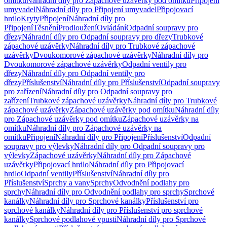
omítku
Náhradní díly pro Zápachové uzávěrky pod omítku
Připojení
umyvadel
Náhradní díly pro Připojení umyvadel
Připojovací
hrdlo
Kryty
Připojení
Náhradní díly pro
Připojení
Těsnění
Prodloužení
Ovládání
Odpadní soupravy pro
dřezy
Náhradní díly pro Odpadní soupravy pro dřezy
Trubkové
zápachové uzávěrky
Náhradní díly pro Trubkové zápachové
uzávěrky
Dvoukomorové zápachové uzávěrky
Náhradní díly pro
Dvoukomorové zápachové uzávěrky
Odpadní ventily pro
dřezy
Náhradní díly pro Odpadní ventily pro
dřezy
Příslušenství
Náhradní díly pro Příslušenství
Odpadní soupravy
pro zařízení
Náhradní díly pro Odpadní soupravy pro
zařízení
Trubkové zápachové uzávěrky
Náhradní díly pro Trubkové
zápachové uzávěrky
Zápachové uzávěrky pod omítku
Náhradní díly
pro Zápachové uzávěrky pod omítku
Zápachové uzávěrky na
omítku
Náhradní díly pro Zápachové uzávěrky na
omítku
Připojení
Náhradní díly pro Připojení
Příslušenství
Odpadní
soupravy pro výlevky
Náhradní díly pro Odpadní soupravy pro
výlevky
Zápachové uzávěrky
Náhradní díly pro Zápachové
uzávěrky
Připojovací hrdlo
Náhradní díly pro Připojovací
hrdlo
Odpadní ventily
Příslušenství
Náhradní díly pro
Příslušenství
Sprchy a vany
Sprchy
Odvodnění podlahy pro
sprchy
Náhradní díly pro Odvodnění podlahy pro sprchy
Sprchové
kanálky
Náhradní díly pro Sprchové kanálky
Příslušenství pro
sprchové kanálky
Náhradní díly pro Příslušenství pro sprchové
kanálky
Sprchové podlahové vpusti
Náhradní díly pro Sprchové