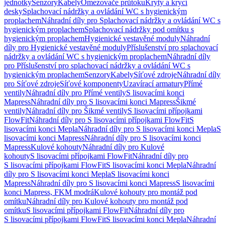
jednotky
Senzory
Kabely
Omezovače průtoku
Kryty a krycí
desky
Splachovací nádržky a ovládání WC s hygienickým
proplachem
Náhradní díly pro Splachovací nádržky a ovládání WC s
hygienickým proplachem
Splachovací nádržky pod omítku s
hygienickým proplachem
Hygienické vestavěné moduly
Náhradní
díly pro Hygienické vestavěné moduly
Příslušenství pro splachovací
nádržky a ovládání WC s hygienickým proplachem
Náhradní díly
pro Příslušenství pro splachovací nádržky a ovládání WC s
hygienickým proplachem
Senzory
Kabely
Síťové zdroje
Náhradní díly
pro Síťové zdroje
Síťové komponenty
Uzavírací armatury
Přímé
ventily
Náhradní díly pro Přímé ventily
S lisovacími konci
Mapress
Náhradní díly pro S lisovacími konci Mapress
Šikmé
ventily
Náhradní díly pro Šikmé ventily
S lisovacími přípojkami
FlowFit
Náhradní díly pro S lisovacími přípojkami FlowFit
S
lisovacími konci Mepla
Náhradní díly pro S lisovacími konci Mepla
S
lisovacími konci Mapress
Náhradní díly pro S lisovacími konci
Mapress
Kulové kohouty
Náhradní díly pro Kulové
kohouty
S lisovacími přípojkami FlowFit
Náhradní díly pro
S lisovacími přípojkami FlowFit
S lisovacími konci Mepla
Náhradní
díly pro S lisovacími konci Mepla
S lisovacími konci
Mapress
Náhradní díly pro S lisovacími konci Mapress
S lisovacími
konci Mapress, FKM modrá
Kulové kohouty pro montáž pod
omítku
Náhradní díly pro Kulové kohouty pro montáž pod
omítku
S lisovacími přípojkami FlowFit
Náhradní díly pro
S lisovacími přípojkami FlowFit
S lisovacími konci Mepla
Náhradní