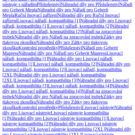
nástroje s nářadím
Příslušenství
Náhradní díly pro Příslušenství
Nářadí
pro Geberit Mepla
Náhradní díly pro Nářadí pro Geberit
Mepla
Ruční lisovací zařízení
Náhradní díly pro Ruční lisovací
zařízení
Lisovací nářadí, kompatibilita [1]
Náhradní díly pro Lisovací
nářadí, kompatibilita [1]
Lisovací nářadí, kompatibilita [2]
Náhradní
díly pro Lisovací nářadí, kompatibilita [2]
Nářadí na zpracování
trubek
Náhradní díly pro Nářadí na zpracování trubek
Zátky pro
tlakovou zkoušku
Náhradní díly pro Zátky pro tlakovou
zkoušku
Kontrolní prostředky
Příslušenství
Nářadí pro Geberit
Mapress
Náhradní díly pro Nářadí pro Geberit Mapress
Lisovací
nářadí, kompatibilita [1]
Náhradní díly pro Lisovací nářadí,
kompatibilita [1]
Lisovací nářadí, kompatibilita [2]
Náhradní díly pro
Lisovací nářadí, kompatibilita [2]
Lisovací nářadí, kompatibilita
[2XL]
Náhradní díly pro Lisovací nářadí, kompatibilita
[2XL]
Lisovací nářadí, kompatibilita [3]
Náhradní díly pro Lisovací
nářadí, kompatibilita [3]
Lisovací nářadí, kompatibilita [4]
Náhradní
díly pro Lisovací nářadí, kompatibilita [4]
Nářadí na zpracování
trubek
Náhradní díly pro Nářadí na zpracování trubek
Zátky pro
tlakovou zkoušku
Náhradní díly pro Zátky pro tlakovou
zkoušku
Kontrolní prostředky
Příslušenství
Lisovací nástroje
Náhradní
díly pro Lisovací nástroje
Lisovací nástroje kompatibilita
[1]
Náhradní díly pro Lisovací nástroje kompatibilita [1]
Lisovací
nástroje kompatibilita [2]
Náhradní díly pro Lisovací nástroje
kompatibilita [2]
Lisovací nástroje kompatibilita [2XL]
Náhradní díly
pro Lisovací nástroje kompatibilita [2XL]
Lisovací nástroje,