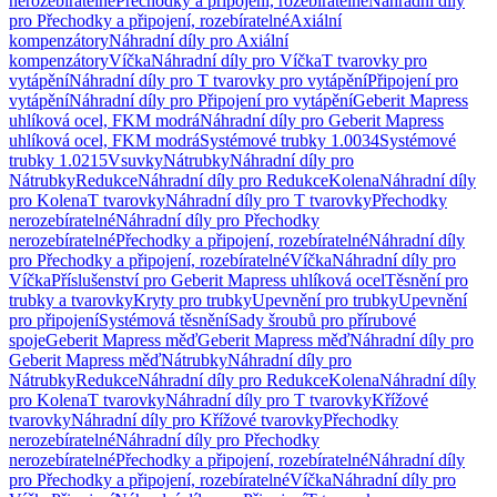
nerozebíratelné
Přechodky a připojení, rozebíratelné
Náhradní díly
pro Přechodky a připojení, rozebíratelné
Axiální
kompenzátory
Náhradní díly pro Axiální
kompenzátory
Víčka
Náhradní díly pro Víčka
T tvarovky pro
vytápění
Náhradní díly pro T tvarovky pro vytápění
Připojení pro
vytápění
Náhradní díly pro Připojení pro vytápění
Geberit Mapress
uhlíková ocel, FKM modrá
Náhradní díly pro Geberit Mapress
uhlíková ocel, FKM modrá
Systémové trubky 1.0034
Systémové
trubky 1.0215
Vsuvky
Nátrubky
Náhradní díly pro
Nátrubky
Redukce
Náhradní díly pro Redukce
Kolena
Náhradní díly
pro Kolena
T tvarovky
Náhradní díly pro T tvarovky
Přechodky
nerozebíratelné
Náhradní díly pro Přechodky
nerozebíratelné
Přechodky a připojení, rozebíratelné
Náhradní díly
pro Přechodky a připojení, rozebíratelné
Víčka
Náhradní díly pro
Víčka
Příslušenství pro Geberit Mapress uhlíková ocel
Těsnění pro
trubky a tvarovky
Kryty pro trubky
Upevnění pro trubky
Upevnění
pro připojení
Systémová těsnění
Sady šroubů pro přírubové
spoje
Geberit Mapress měď
Geberit Mapress měď
Náhradní díly pro
Geberit Mapress měď
Nátrubky
Náhradní díly pro
Nátrubky
Redukce
Náhradní díly pro Redukce
Kolena
Náhradní díly
pro Kolena
T tvarovky
Náhradní díly pro T tvarovky
Křížové
tvarovky
Náhradní díly pro Křížové tvarovky
Přechodky
nerozebíratelné
Náhradní díly pro Přechodky
nerozebíratelné
Přechodky a připojení, rozebíratelné
Náhradní díly
pro Přechodky a připojení, rozebíratelné
Víčka
Náhradní díly pro