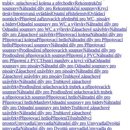
trubky, splachovací kolena a přechodky
Rekonstrukční
soupravy
Náhradní díly pro Rekonstrukční soupravy
Krycí
desky
Integrovaná ovládání
Ostatní příslušenství
Ovládací
pomůcky
Připojení zařizovacích předmětů pro WC, pisoáry
a bidety
Odpadní soupravy pro WC a výlevky
Náhradní díly pro
Odpadní soupravy pro WC a výlevky
Zápachové uzávěrky
Náhradní
díly pro Zápachové uzávěrky
Připojovací kolena
Náhradní díly pro
Připojovací kolena
Připojovací hrdlo
Náhradní díly pro Připojovací
hrdlo
Připojovací soupravy
Náhradní díly pro Připojovací
soupravy
Prodloužení připojovacích souprav
Náhradní díly pro
Prodloužení připojovacích souprav
Připojení z PVC
Náhradní díly
pro Připojení z PVC
Těsnicí manžety a krycí víčka
Odpadní
soupravy pro pisoáry
Náhradní díly pro Odpadní soupravy pro
pisoáry
Zápachové uzávěrky pro pisoáry
Náhradní díly pro
Zápachové uzávěrky pro pisoáry
Trubkové zápachové
uzávěrky
Náhradní díly pro Trubkové zápachové
uzávěrky
Prodloužení splachovacích trubek a připojovacích
souprav
Náhradní díly pro Prodloužení splachovacích trubek
a připojovacích souprav
Připojovací hrdlo
Náhradní díly pro
Připojovací hrdlo
Manžety
Odpadní soupravy pro bidety
Náhradní
díly pro Odpadní soupravy pro bidety
Trubkové zápachové
uzávěrky
Náhradní díly pro Trubkové zápachové
uzávěrky
Připojovací hrdlo
Připojení
Těsnění
Mycí
prostor
Umyvadla
Umyvadla
Náhradní díly pro Umyvadla
Dvojitá
umyvadla
Náhradní díly pro Dvojitá umyvadla
Umyvadla do