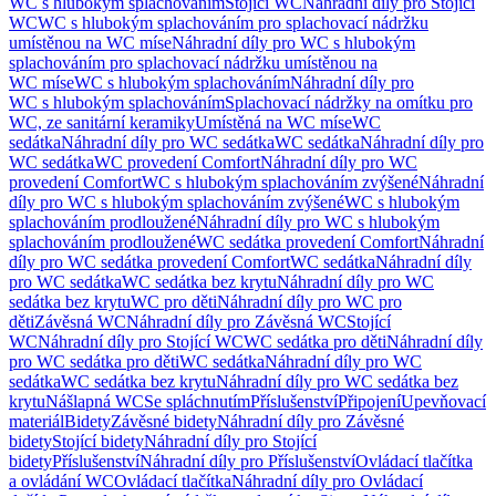
WC s hlubokým splachováním
Stojící WC
Náhradní díly pro Stojící
WC
WC s hlubokým splachováním pro splachovací nádržku
umístěnou na WC míse
Náhradní díly pro WC s hlubokým
splachováním pro splachovací nádržku umístěnou na
WC míse
WC s hlubokým splachováním
Náhradní díly pro
WC s hlubokým splachováním
Splachovací nádržky na omítku pro
WC, ze sanitární keramiky
Umístěná na WC míse
WC
sedátka
Náhradní díly pro WC sedátka
WC sedátka
Náhradní díly pro
WC sedátka
WC provedení Comfort
Náhradní díly pro WC
provedení Comfort
WC s hlubokým splachováním zvýšené
Náhradní
díly pro WC s hlubokým splachováním zvýšené
WC s hlubokým
splachováním prodloužené
Náhradní díly pro WC s hlubokým
splachováním prodloužené
WC sedátka provedení Comfort
Náhradní
díly pro WC sedátka provedení Comfort
WC sedátka
Náhradní díly
pro WC sedátka
WC sedátka bez krytu
Náhradní díly pro WC
sedátka bez krytu
WC pro děti
Náhradní díly pro WC pro
děti
Závěsná WC
Náhradní díly pro Závěsná WC
Stojící
WC
Náhradní díly pro Stojící WC
WC sedátka pro děti
Náhradní díly
pro WC sedátka pro děti
WC sedátka
Náhradní díly pro WC
sedátka
WC sedátka bez krytu
Náhradní díly pro WC sedátka bez
krytu
Nášlapná WC
Se spláchnutím
Příslušenství
Připojení
Upevňovací
materiál
Bidety
Závěsné bidety
Náhradní díly pro Závěsné
bidety
Stojící bidety
Náhradní díly pro Stojící
bidety
Příslušenství
Náhradní díly pro Příslušenství
Ovládací tlačítka
a ovládání WC
Ovládací tlačítka
Náhradní díly pro Ovládací