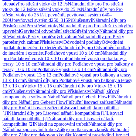
přepady
Pro střešní vtoky do 12 l/s
Náhradní díly pro Pro střešní
vtoky do 12 l/s
Pro střešní vtoky do 25 l/s
Náhradní díly pro Pro
střešní vtoky do 25 l/s
Upevnění
Upevňovací systém d40–
200
Upevňovací systém d250–315
Příslušenství
Náhradní díly pro
Příslušenství
Pro střešní vtoky
Náhradní díly pro Pro střešní vtoky
Pro
upevnění
Gravitační odvodnění střech
Střešní vtoky
Náhradní díly pro
Střešní vtoky
Prvky parotěsných zábran
Náhradní díly pro Prvky
parotěsných zábran
Příslušenství
Odvodnění podlahy
Odvodnění
podlah do interiéru i exteriéru
Náhradní díly pro Odvodnění podlah
do interiéru i exteriéru
Podlahové vpusti 10 x 10 cm
Náhradní díly
pro Podlahové vpusti 10 x 10 cm
Podlahové vpusti pro balkony a
terasy, 10 x 10 cm
Náhradní díly pro Podlahové vpusti pro balkony a
terasy, 10 x 10 cm
Podlahové vpusti 13 x 13 cm
Náhradní díly pro
Podlahové vpusti 13 x 13 cm
Podlahové vpusti pro balkony a terasy
13 x 13 cm
Náhradní díly pro Podlahové vpusti pro balkony a terasy
13 x 13 cm
Vtoky 15 x 15 cm
Náhradní díly pro Vtoky 15 x 15
cm
Příslušenství
Náhradní díly pro Příslušenství
Nářadí, síťové
komponenty a software
Nářadí
Nářadí pro Geberit FlowFit
Náhradní
díly pro Nářadí pro Geberit FlowFit
Ruční lisovací zařízení
Náhradní
díly pro Ruční lisovací zařízení
Lisovací nářadí, kompatibilita
[1]
Náhradní díly pro Lisovací nářadí, kompatibilita [1]
Lisovací
nářadí, kompatibilita [2]
Náhradní díly pro Lisovací nářadí,
kompatibilita [2]
Nářadí na zpracování trubek
Náhradní díly pro
Nářadí na zpracování trubek
Zátky pro tlakovou zkoušku
Náhradní
díly pro Zátky pro tlakovou zkoušku
Kontrolní prostředky
Lisovací