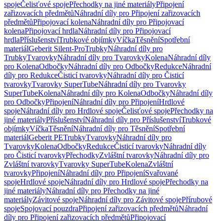
spoje
Čelisťové spoje
Přechodky na jiné materiály
Připojení
zařizovacích předmětů
Náhradní díly pro Připojení zařizovacích
předmětů
Připojovací kolena
Náhradní díly pro Připojovací
kolena
Připojovací hrdla
Náhradní díly pro Připojovací
hrdla
Příslušenství
Trubkové objímky
Víčka
Těsnění
Spotřební
materiál
Geberit Silent-Pro
Trubky
Náhradní díly pro
Trubky
Tvarovky
Náhradní díly pro Tvarovky
Kolena
Náhradní díly
pro Kolena
Odbočky
Náhradní díly pro Odbočky
Redukce
Náhradní
díly pro Redukce
Čisticí tvarovky
Náhradní díly pro Čisticí
tvarovky
Tvarovky SuperTube
Náhradní díly pro Tvarovky
SuperTube
Kolena
Náhradní díly pro Kolena
Odbočky
Náhradní díly
pro Odbočky
Připojení
Náhradní díly pro Připojení
Hrdlové
spoje
Náhradní díly pro Hrdlové spoje
Čelisťové spoje
Přechodky na
jiné materiály
Příslušenství
Náhradní díly pro Příslušenství
Trubkové
objímky
Víčka
Těsnění
Náhradní díly pro Těsnění
Spotřební
materiál
Geberit PE
Trubky
Tvarovky
Náhradní díly pro
Tvarovky
Kolena
Odbočky
Redukce
Čisticí tvarovky
Náhradní díly
pro Čisticí tvarovky
Přechodky
Zvláštní tvarovky
Náhradní díly pro
Zvláštní tvarovky
Tvarovky SuperTube
Kolena
Zvláštní
tvarovky
Připojení
Náhradní díly pro Připojení
Svařované
spoje
Hrdlové spoje
Náhradní díly pro Hrdlové spoje
Přechodky na
jiné materiály
Náhradní díly pro Přechodky na jiné
materiály
Závitové spoje
Náhradní díly pro Závitové spoje
Přírubové
spoje
Spojovací pouzdra
Připojení zařizovacích předmětů
Náhradní
díly pro Připojení zařizovacích předmětů
Připojovací