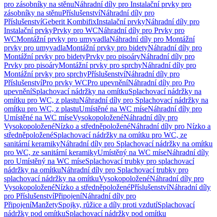
pro zásobníky na stěnu
Náhradní díly pro Instalační prvky pro
zásobníky na stěnu
Příslušenství
Náhradní díly pro
Příslušenství
Geberit Kombifix
Instalační prvky
Náhradní díly pro
Instalační prvky
Prvky pro WC
Náhradní díly pro Prvky pro
WC
Montážní prvky pro umyvadla
Náhradní díly pro Montážní
prvky pro umyvadla
Montážní prvky pro bidety
Náhradní díly pro
Montážní prvky pro bidety
Prvky pro pisoáry
Náhradní díly pro
Prvky pro pisoáry
Montážní prvky pro sprchy
Náhradní díly pro
Montážní prvky pro sprchy
Příslušenství
Náhradní díly pro
Příslušenství
Pro prvky WC
Pro upevnění
Náhradní díly pro Pro
upevnění
Splachovací nádržky na omítku
Splachovací nádržky na
omítku pro WC, z plastu
Náhradní díly pro Splachovací nádržky na
omítku pro WC, z plastu
Umístěné na WC míse
Náhradní díly pro
Umístěné na WC míse
Vysokopoložené
Náhradní díly pro
Vysokopoložené
Nízko a středněpoložené
Náhradní díly pro Nízko a
středněpoložené
Splachovací nádržky na omítku pro WC, ze
sanitární keramiky
Náhradní díly pro Splachovací nádržky na omítku
pro WC, ze sanitární keramiky
Umístěný na WC míse
Náhradní díly
pro Umístěný na WC míse
Splachovací trubky pro splachovací
nádržky na omítku
Náhradní díly pro Splachovací trubky pro
splachovací nádržky na omítku
Vysokopoložené
Náhradní díly pro
Vysokopoložené
Nízko a středněpoložené
Příslušenství
Náhradní díly
pro Příslušenství
Připojení
Náhradní díly pro
Připojení
Manžety
Spojky, růžice a díly proti vzdutí
Splachovací
nádržky pod omítku
Splachovací nádržky pod omítku