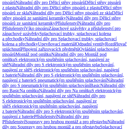
pisoárů
Náhradní díly pro Dělicí stěny pisoárů
Dělicí stěny pisoárů
z plastu
Náhradní díly pro Dělicí stěny pisoárů z plastu
Dělicí stěny
pisoárů ze skla
Náhradní díly pro Dělicí stěny pisoárů ze skla
Dělicí
stěny pisoárů ze sanitární keramiky
Náhradní díly pro Dělicí stěny
pisoárů ze sanitární keramiky
Příslušenství
Náhradní díly pro
Příslušenství
Víko pisoáru
Zápachové uzávěrky a příslušenství pro
zápachové uzávěrky
Splachovací trubky, splachovací kolena
a přechodky
Náhradní díly pro Splachovací trubky, splachovací
kolena a přechodky
Upevňovací materiál
Odpadní ventily
Rozdělovač
spláchnutí
Připojení zařizovacích předmětů
Ovládání splachování
pisoárů
Montáž pod omítku
Náhradní díly pro Montáž pod
omítku
S elektronickým spuštěním splachování, napájení ze
sítě
Náhradní díly pro S elektronickým spuštěním splachování,
napájení ze sítě
S elektronickým spuštěním splachování, napájení
z baterie
Náhradní díly pro S elektronickým spuštěním splachování,
napájení z baterie
S pneumatickým spuštěním splachování
Náhradní
díly pro S pneumatickým spuštěním splachování
Basic
Náhradní díly
pro Basic
Na omítku
Náhradní díly pro Na omítku
S elektronickým
spuštěním splachování, napájení ze sítě
Náhradní díly pro
S elektronickým spuštěním splachování, napájení ze
sítě
S elektronickým spuštěním splachování, napájení
z baterie
Náhradní díly pro S elektronickým spuštěním splachování,
napájení z baterie
Příslušenství
Náhradní díly pro
Příslušenství
Soupravy pro hrubou montáž a pro přestavbu
Náhradní
díly pro Soupravy pro hrubou montáž a pro přestavbu
Splachovací