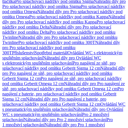
tlačítka
Pro splachovací nádržky pod omítku Sigma
Náhradní díly pro
Pro splachovací nádržky pod omítku Sigma
Pro splachovací nádržky
pod omítku Omega
Náhradní díly pro Pro splachovací nádržky pod
omítku Omega
Pro splachovací nádržky pod omítku Kappa
Náhradní
díly pro Pro splachovací nádržky pod omítku Kappa
Pro splachovací
nádržky pod omítku Delta
Náhradní díly pro Pro splachovací
nádržky pod omítku Delta
Pro splachovací nádržky pod omítku
Twinline
Náhradní díly pro Pro splachovací nádržky pod omítku
Twinline
Pro splachovací nádržky pod omítku 300T
Náhradní díly
pro Pro splachovací nádržky pod omítku
300T
Příslušenství
Spotřební materiál
Ovládání WC s elektronickým
spuštěním splachování
Náhradní díly pro Ovládání WC
s elektronickým spuštěním splachování
Pro napájení ze sítě, pro
splachovací nádržky pod omítku Geberit Sigma 12 cm
Náhradní díly
pro Pro napájení ze sítě, pro splachovací nádržky pod omítku
Geberit Sigma 12 cm
Pro napájení ze sítě, pro splachovací nádržky
pod omítku Geberit Omega 12 cm
Náhradní díly pro Pro napájení ze
sítě, pro splachovací nádržky pod omítku Geberit Omega 12 cm
Pro
napájení z baterie, pro splachovací nádržky pod omítku Geberit
Sigma 12 cm
Náhradní díly pro Pro napájení z baterie, pro
splachovací nádržky pod omítku Geberit Sigma 12 cm
Ovládání WC
s pneumatickým spuštěním splachování
Náhradní díly pro Ovládání
WC s pneumatickým spuštěním splachování
Pro 2 množství
splachování
Náhradní díly pro Pro 2 množství splachování
Pro
1 množství splachování
Náhradní díly pro Pro 1 množství