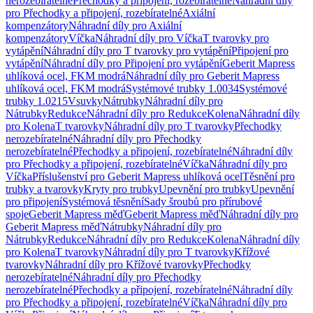
nerozebíratelné
Přechodky a připojení, rozebíratelné
Náhradní díly
pro Přechodky a připojení, rozebíratelné
Axiální
kompenzátory
Náhradní díly pro Axiální
kompenzátory
Víčka
Náhradní díly pro Víčka
T tvarovky pro
vytápění
Náhradní díly pro T tvarovky pro vytápění
Připojení pro
vytápění
Náhradní díly pro Připojení pro vytápění
Geberit Mapress
uhlíková ocel, FKM modrá
Náhradní díly pro Geberit Mapress
uhlíková ocel, FKM modrá
Systémové trubky 1.0034
Systémové
trubky 1.0215
Vsuvky
Nátrubky
Náhradní díly pro
Nátrubky
Redukce
Náhradní díly pro Redukce
Kolena
Náhradní díly
pro Kolena
T tvarovky
Náhradní díly pro T tvarovky
Přechodky
nerozebíratelné
Náhradní díly pro Přechodky
nerozebíratelné
Přechodky a připojení, rozebíratelné
Náhradní díly
pro Přechodky a připojení, rozebíratelné
Víčka
Náhradní díly pro
Víčka
Příslušenství pro Geberit Mapress uhlíková ocel
Těsnění pro
trubky a tvarovky
Kryty pro trubky
Upevnění pro trubky
Upevnění
pro připojení
Systémová těsnění
Sady šroubů pro přírubové
spoje
Geberit Mapress měď
Geberit Mapress měď
Náhradní díly pro
Geberit Mapress měď
Nátrubky
Náhradní díly pro
Nátrubky
Redukce
Náhradní díly pro Redukce
Kolena
Náhradní díly
pro Kolena
T tvarovky
Náhradní díly pro T tvarovky
Křížové
tvarovky
Náhradní díly pro Křížové tvarovky
Přechodky
nerozebíratelné
Náhradní díly pro Přechodky
nerozebíratelné
Přechodky a připojení, rozebíratelné
Náhradní díly
pro Přechodky a připojení, rozebíratelné
Víčka
Náhradní díly pro