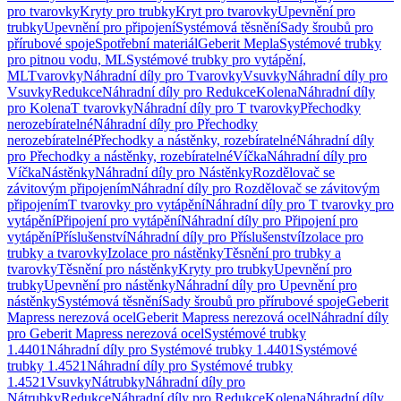
pro tvarovky
Kryty pro trubky
Kryt pro tvarovky
Upevnění pro
trubky
Upevnění pro připojení
Systémová těsnění
Sady šroubů pro
přírubové spoje
Spotřební materiál
Geberit Mepla
Systémové trubky
pro pitnou vodu, ML
Systémové trubky pro vytápění,
ML
Tvarovky
Náhradní díly pro Tvarovky
Vsuvky
Náhradní díly pro
Vsuvky
Redukce
Náhradní díly pro Redukce
Kolena
Náhradní díly
pro Kolena
T tvarovky
Náhradní díly pro T tvarovky
Přechodky
nerozebíratelné
Náhradní díly pro Přechodky
nerozebíratelné
Přechodky a nástěnky, rozebíratelné
Náhradní díly
pro Přechodky a nástěnky, rozebíratelné
Víčka
Náhradní díly pro
Víčka
Nástěnky
Náhradní díly pro Nástěnky
Rozdělovač se
závitovým připojením
Náhradní díly pro Rozdělovač se závitovým
připojením
T tvarovky pro vytápění
Náhradní díly pro T tvarovky pro
vytápění
Připojení pro vytápění
Náhradní díly pro Připojení pro
vytápění
Příslušenství
Náhradní díly pro Příslušenství
Izolace pro
trubky a tvarovky
Izolace pro nástěnky
Těsnění pro trubky a
tvarovky
Těsnění pro nástěnky
Kryty pro trubky
Upevnění pro
trubky
Upevnění pro nástěnky
Náhradní díly pro Upevnění pro
nástěnky
Systémová těsnění
Sady šroubů pro přírubové spoje
Geberit
Mapress nerezová ocel
Geberit Mapress nerezová ocel
Náhradní díly
pro Geberit Mapress nerezová ocel
Systémové trubky
1.4401
Náhradní díly pro Systémové trubky 1.4401
Systémové
trubky 1.4521
Náhradní díly pro Systémové trubky
1.4521
Vsuvky
Nátrubky
Náhradní díly pro
Nátrubky
Redukce
Náhradní díly pro Redukce
Kolena
Náhradní díly