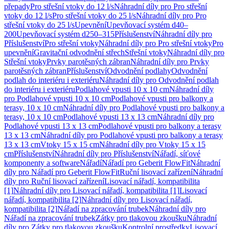
přepady
Pro střešní vtoky do 12 l/s
Náhradní díly pro Pro střešní
vtoky do 12 l/s
Pro střešní vtoky do 25 l/s
Náhradní díly pro Pro
střešní vtoky do 25 l/s
Upevnění
Upevňovací systém d40–
200
Upevňovací systém d250–315
Příslušenství
Náhradní díly pro
Příslušenství
Pro střešní vtoky
Náhradní díly pro Pro střešní vtoky
Pro
upevnění
Gravitační odvodnění střech
Střešní vtoky
Náhradní díly pro
Střešní vtoky
Prvky parotěsných zábran
Náhradní díly pro Prvky
parotěsných zábran
Příslušenství
Odvodnění podlahy
Odvodnění
podlah do interiéru i exteriéru
Náhradní díly pro Odvodnění podlah
do interiéru i exteriéru
Podlahové vpusti 10 x 10 cm
Náhradní díly
pro Podlahové vpusti 10 x 10 cm
Podlahové vpusti pro balkony a
terasy, 10 x 10 cm
Náhradní díly pro Podlahové vpusti pro balkony a
terasy, 10 x 10 cm
Podlahové vpusti 13 x 13 cm
Náhradní díly pro
Podlahové vpusti 13 x 13 cm
Podlahové vpusti pro balkony a terasy
13 x 13 cm
Náhradní díly pro Podlahové vpusti pro balkony a terasy
13 x 13 cm
Vtoky 15 x 15 cm
Náhradní díly pro Vtoky 15 x 15
cm
Příslušenství
Náhradní díly pro Příslušenství
Nářadí, síťové
komponenty a software
Nářadí
Nářadí pro Geberit FlowFit
Náhradní
díly pro Nářadí pro Geberit FlowFit
Ruční lisovací zařízení
Náhradní
díly pro Ruční lisovací zařízení
Lisovací nářadí, kompatibilita
[1]
Náhradní díly pro Lisovací nářadí, kompatibilita [1]
Lisovací
nářadí, kompatibilita [2]
Náhradní díly pro Lisovací nářadí,
kompatibilita [2]
Nářadí na zpracování trubek
Náhradní díly pro
Nářadí na zpracování trubek
Zátky pro tlakovou zkoušku
Náhradní
díly pro Zátky pro tlakovou zkoušku
Kontrolní prostředky
Lisovací