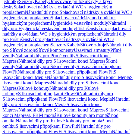
jednotky
Senzory
Kabely
Omezovače průtoku
Kryty a krycí
desky
Splachovací nádržky a ovládání WC s hygienickým
proplachem
Náhradní díly pro Splachovací nádržky a ovládání WC s
hygienickým proplachem
Splachovací nádržky pod omítku s
hygienickým proplachem
Hygienické vestavěné moduly
Náhradní
díly pro Hygienické vestavěné moduly
Příslušenství pro splachovací
nádržky a ovládání WC s hygienickým proplachem
Náhradní díly
pro Příslušenství pro splachovací nádržky a ovládání WC s
hygienickým proplachem
Senzory
Kabely
Síťové zdroje
Náhradní díly
pro Síťové zdroje
Síťové komponenty
Uzavírací armatury
Přímé
ventily
Náhradní díly pro Přímé ventily
S lisovacími konci
Mapress
Náhradní díly pro S lisovacími konci Mapress
Šikmé
ventily
Náhradní díly pro Šikmé ventily
S lisovacími přípojkami
FlowFit
Náhradní díly pro S lisovacími přípojkami FlowFit
S
lisovacími konci Mepla
Náhradní díly pro S lisovacími konci Mepla
S
lisovacími konci Mapress
Náhradní díly pro S lisovacími konci
Mapress
Kulové kohouty
Náhradní díly pro Kulové
kohouty
S lisovacími přípojkami FlowFit
Náhradní díly pro
S lisovacími přípojkami FlowFit
S lisovacími konci Mepla
Náhradní
díly pro S lisovacími konci Mepla
S lisovacími konci
Mapress
Náhradní díly pro S lisovacími konci Mapress
S lisovacími
konci Mapress, FKM modrá
Kulové kohouty pro montáž pod
omítku
Náhradní díly pro Kulové kohouty pro montáž pod
omítku
S lisovacími přípojkami FlowFit
Náhradní díly pro
S lisovacími přípojkami FlowFit
S lisovacími konci Mepla
Náhradní