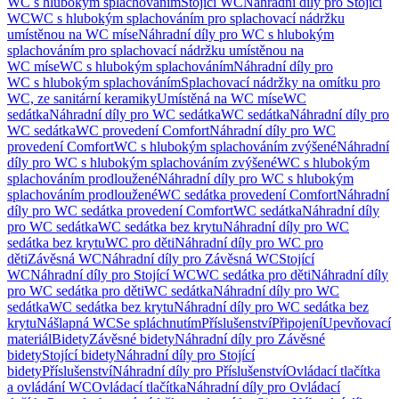
WC s hlubokým splachováním
Stojící WC
Náhradní díly pro Stojící
WC
WC s hlubokým splachováním pro splachovací nádržku
umístěnou na WC míse
Náhradní díly pro WC s hlubokým
splachováním pro splachovací nádržku umístěnou na
WC míse
WC s hlubokým splachováním
Náhradní díly pro
WC s hlubokým splachováním
Splachovací nádržky na omítku pro
WC, ze sanitární keramiky
Umístěná na WC míse
WC
sedátka
Náhradní díly pro WC sedátka
WC sedátka
Náhradní díly pro
WC sedátka
WC provedení Comfort
Náhradní díly pro WC
provedení Comfort
WC s hlubokým splachováním zvýšené
Náhradní
díly pro WC s hlubokým splachováním zvýšené
WC s hlubokým
splachováním prodloužené
Náhradní díly pro WC s hlubokým
splachováním prodloužené
WC sedátka provedení Comfort
Náhradní
díly pro WC sedátka provedení Comfort
WC sedátka
Náhradní díly
pro WC sedátka
WC sedátka bez krytu
Náhradní díly pro WC
sedátka bez krytu
WC pro děti
Náhradní díly pro WC pro
děti
Závěsná WC
Náhradní díly pro Závěsná WC
Stojící
WC
Náhradní díly pro Stojící WC
WC sedátka pro děti
Náhradní díly
pro WC sedátka pro děti
WC sedátka
Náhradní díly pro WC
sedátka
WC sedátka bez krytu
Náhradní díly pro WC sedátka bez
krytu
Nášlapná WC
Se spláchnutím
Příslušenství
Připojení
Upevňovací
materiál
Bidety
Závěsné bidety
Náhradní díly pro Závěsné
bidety
Stojící bidety
Náhradní díly pro Stojící
bidety
Příslušenství
Náhradní díly pro Příslušenství
Ovládací tlačítka
a ovládání WC
Ovládací tlačítka
Náhradní díly pro Ovládací