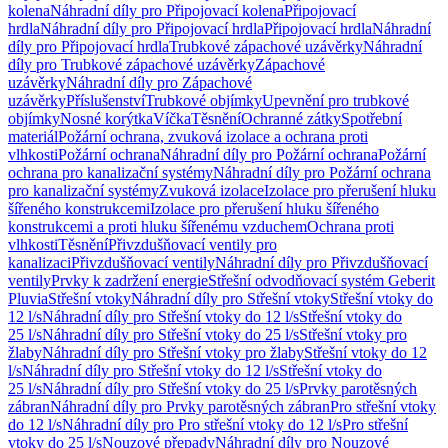
kolena
Náhradní díly pro Připojovací kolena
Připojovací
hrdla
Náhradní díly pro Připojovací hrdla
Připojovací hrdla
Náhradní
díly pro Připojovací hrdla
Trubkové zápachové uzávěrky
Náhradní
díly pro Trubkové zápachové uzávěrky
Zápachové
uzávěrky
Náhradní díly pro Zápachové
uzávěrky
Příslušenství
Trubkové objímky
Upevnění pro trubkové
objímky
Nosné korýtka
Víčka
Těsnění
Ochranné zátky
Spotřební
materiál
Požární ochrana, zvuková izolace a ochrana proti
vlhkosti
Požární ochrana
Náhradní díly pro Požární ochrana
Požární
ochrana pro kanalizační systémy
Náhradní díly pro Požární ochrana
pro kanalizační systémy
Zvuková izolace
Izolace pro přerušení hluku
šířeného konstrukcemi
Izolace pro přerušení hluku šířeného
konstrukcemi a proti hluku šířenému vzduchem
Ochrana proti
vlhkosti
Těsnění
Přivzdušňovací ventily pro
kanalizaci
Přivzdušňovací ventily
Náhradní díly pro Přivzdušňovací
ventily
Prvky k zadržení energie
Střešní odvodňovací systém Geberit
Pluvia
Střešní vtoky
Náhradní díly pro Střešní vtoky
Střešní vtoky do
12 l/s
Náhradní díly pro Střešní vtoky do 12 l/s
Střešní vtoky do
25 l/s
Náhradní díly pro Střešní vtoky do 25 l/s
Střešní vtoky pro
žlaby
Náhradní díly pro Střešní vtoky pro žlaby
Střešní vtoky do 12
l/s
Náhradní díly pro Střešní vtoky do 12 l/s
Střešní vtoky do
25 l/s
Náhradní díly pro Střešní vtoky do 25 l/s
Prvky parotěsných
zábran
Náhradní díly pro Prvky parotěsných zábran
Pro střešní vtoky
do 12 l/s
Náhradní díly pro Pro střešní vtoky do 12 l/s
Pro střešní
vtoky do 25 l/s
Nouzové přepady
Náhradní díly pro Nouzové