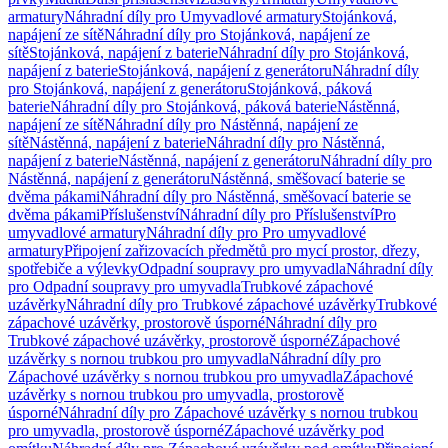
armatury
Náhradní díly pro Umyvadlové armatury
Stojánková,
napájení ze sítě
Náhradní díly pro Stojánková, napájení ze
sítě
Stojánková, napájení z baterie
Náhradní díly pro Stojánková,
napájení z baterie
Stojánková, napájení z generátoru
Náhradní díly
pro Stojánková, napájení z generátoru
Stojánková, páková
baterie
Náhradní díly pro Stojánková, páková baterie
Nástěnná,
napájení ze sítě
Náhradní díly pro Nástěnná, napájení ze
sítě
Nástěnná, napájení z baterie
Náhradní díly pro Nástěnná,
napájení z baterie
Nástěnná, napájení z generátoru
Náhradní díly pro
Nástěnná, napájení z generátoru
Nástěnná, směšovací baterie se
dvěma pákami
Náhradní díly pro Nástěnná, směšovací baterie se
dvěma pákami
Příslušenství
Náhradní díly pro Příslušenství
Pro
umyvadlové armatury
Náhradní díly pro Pro umyvadlové
armatury
Připojení zařizovacích předmětů pro mycí prostor, dřezy,
spotřebiče a výlevky
Odpadní soupravy pro umyvadla
Náhradní díly
pro Odpadní soupravy pro umyvadla
Trubkové zápachové
uzávěrky
Náhradní díly pro Trubkové zápachové uzávěrky
Trubkové
zápachové uzávěrky, prostorově úsporné
Náhradní díly pro
Trubkové zápachové uzávěrky, prostorově úsporné
Zápachové
uzávěrky s nornou trubkou pro umyvadla
Náhradní díly pro
Zápachové uzávěrky s nornou trubkou pro umyvadla
Zápachové
uzávěrky s nornou trubkou pro umyvadla, prostorově
úsporné
Náhradní díly pro Zápachové uzávěrky s nornou trubkou
pro umyvadla, prostorově úsporné
Zápachové uzávěrky pod