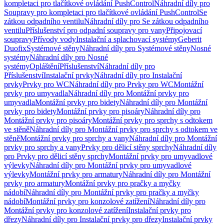
kompletaci pro tlačítkové ovládání PushControl
Náhradní díly pro
Soupravy pro kompletaci pro tlačítkové ovládání PushControl
Se
zátkou odpadního ventilu
Náhradní díly pro Se zátkou odpadního
ventilu
Příslušenství pro odpadní soupravy pro vany
Připojovací
soupravy
Přívody vody
Instalační a splachovací systémy
Geberit
Duofix
Systémové stěny
Náhradní díly pro Systémové stěny
Nosné
systémy
Náhradní díly pro Nosné
systémy
Opláštění
Příslušenství
Náhradní díly pro
Příslušenství
Instalační prvky
Náhradní díly pro Instalační
prvky
Prvky pro WC
Náhradní díly pro Prvky pro WC
Montážní
prvky pro umyvadla
Náhradní díly pro Montážní prvky pro
umyvadla
Montážní prvky pro bidety
Náhradní díly pro Montážní
prvky pro bidety
Montážní prvky pro pisoáry
Náhradní díly pro
Montážní prvky pro pisoáry
Montážní prvky pro sprchy s odtokem
ve stěně
Náhradní díly pro Montážní prvky pro sprchy s odtokem ve
stěně
Montážní prvky pro sprchy a vany
Náhradní díly pro Montážní
prvky pro sprchy a vany
Prvky pro dělicí stěny sprchy
Náhradní díly
pro Prvky pro dělicí stěny sprchy
Montážní prvky pro umyvadlové
výlevky
Náhradní díly pro Montážní prvky pro umyvadlové
výlevky
Montážní prvky pro armatury
Náhradní díly pro Montážní
prvky pro armatury
Montážní prvky pro pračky a myčky
nádobí
Náhradní díly pro Montážní prvky pro pračky a myčky
nádobí
Montážní prvky pro konzolové zatížení
Náhradní díly pro
Montážní prvky pro konzolové zatížení
Instalační prvky pro
dřezy
Náhradní díly pro Instalační prvky pro dřezy
Instalační prvky