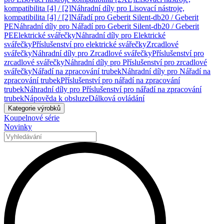
kompatibilita [4] / [2]
Náhradní díly pro Lisovací nástroje,
kompatibilita [4] / [2]
Nářadí pro Geberit Silent-db20 / Geberit
PE
Náhradní díly pro Nářadí pro Geberit Silent-db20 / Geberit
PE
Elektrické svářečky
Náhradní díly pro Elektrické
svářečky
Příslušenství pro elektrické svářečky
Zrcadlové
svářečky
Náhradní díly pro Zrcadlové svářečky
Příslušenství pro
zrcadlové svářečky
Náhradní díly pro Příslušenství pro zrcadlové
svářečky
Nářadí na zpracování trubek
Náhradní díly pro Nářadí na
zpracování trubek
Příslušenství pro nářadí na zpracování
trubek
Náhradní díly pro Příslušenství pro nářadí na zpracování
trubek
Nápověda k obsluze
Dálková ovládání
Kategorie výrobků
Koupelnové série
Novinky