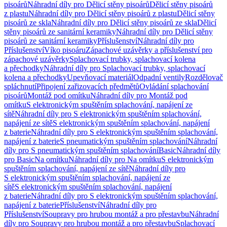
pisoárů
Náhradní díly pro Dělicí stěny pisoárů
Dělicí stěny pisoárů
z plastu
Náhradní díly pro Dělicí stěny pisoárů z plastu
Dělicí stěny
pisoárů ze skla
Náhradní díly pro Dělicí stěny pisoárů ze skla
Dělicí
stěny pisoárů ze sanitární keramiky
Náhradní díly pro Dělicí stěny
pisoárů ze sanitární keramiky
Příslušenství
Náhradní díly pro
Příslušenství
Víko pisoáru
Zápachové uzávěrky a příslušenství pro
zápachové uzávěrky
Splachovací trubky, splachovací kolena
a přechodky
Náhradní díly pro Splachovací trubky, splachovací
kolena a přechodky
Upevňovací materiál
Odpadní ventily
Rozdělovač
spláchnutí
Připojení zařizovacích předmětů
Ovládání splachování
pisoárů
Montáž pod omítku
Náhradní díly pro Montáž pod
omítku
S elektronickým spuštěním splachování, napájení ze
sítě
Náhradní díly pro S elektronickým spuštěním splachování,
napájení ze sítě
S elektronickým spuštěním splachování, napájení
z baterie
Náhradní díly pro S elektronickým spuštěním splachování,
napájení z baterie
S pneumatickým spuštěním splachování
Náhradní
díly pro S pneumatickým spuštěním splachování
Basic
Náhradní díly
pro Basic
Na omítku
Náhradní díly pro Na omítku
S elektronickým
spuštěním splachování, napájení ze sítě
Náhradní díly pro
S elektronickým spuštěním splachování, napájení ze
sítě
S elektronickým spuštěním splachování, napájení
z baterie
Náhradní díly pro S elektronickým spuštěním splachování,
napájení z baterie
Příslušenství
Náhradní díly pro
Příslušenství
Soupravy pro hrubou montáž a pro přestavbu
Náhradní
díly pro Soupravy pro hrubou montáž a pro přestavbu
Splachovací