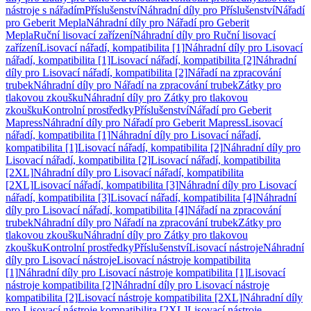
nástroje s nářadím
Příslušenství
Náhradní díly pro Příslušenství
Nářadí
pro Geberit Mepla
Náhradní díly pro Nářadí pro Geberit
Mepla
Ruční lisovací zařízení
Náhradní díly pro Ruční lisovací
zařízení
Lisovací nářadí, kompatibilita [1]
Náhradní díly pro Lisovací
nářadí, kompatibilita [1]
Lisovací nářadí, kompatibilita [2]
Náhradní
díly pro Lisovací nářadí, kompatibilita [2]
Nářadí na zpracování
trubek
Náhradní díly pro Nářadí na zpracování trubek
Zátky pro
tlakovou zkoušku
Náhradní díly pro Zátky pro tlakovou
zkoušku
Kontrolní prostředky
Příslušenství
Nářadí pro Geberit
Mapress
Náhradní díly pro Nářadí pro Geberit Mapress
Lisovací
nářadí, kompatibilita [1]
Náhradní díly pro Lisovací nářadí,
kompatibilita [1]
Lisovací nářadí, kompatibilita [2]
Náhradní díly pro
Lisovací nářadí, kompatibilita [2]
Lisovací nářadí, kompatibilita
[2XL]
Náhradní díly pro Lisovací nářadí, kompatibilita
[2XL]
Lisovací nářadí, kompatibilita [3]
Náhradní díly pro Lisovací
nářadí, kompatibilita [3]
Lisovací nářadí, kompatibilita [4]
Náhradní
díly pro Lisovací nářadí, kompatibilita [4]
Nářadí na zpracování
trubek
Náhradní díly pro Nářadí na zpracování trubek
Zátky pro
tlakovou zkoušku
Náhradní díly pro Zátky pro tlakovou
zkoušku
Kontrolní prostředky
Příslušenství
Lisovací nástroje
Náhradní
díly pro Lisovací nástroje
Lisovací nástroje kompatibilita
[1]
Náhradní díly pro Lisovací nástroje kompatibilita [1]
Lisovací
nástroje kompatibilita [2]
Náhradní díly pro Lisovací nástroje
kompatibilita [2]
Lisovací nástroje kompatibilita [2XL]
Náhradní díly
pro Lisovací nástroje kompatibilita [2XL]
Lisovací nástroje,