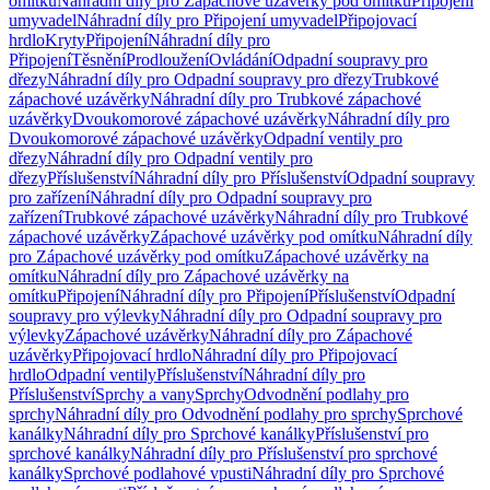
omítku
Náhradní díly pro Zápachové uzávěrky pod omítku
Připojení
umyvadel
Náhradní díly pro Připojení umyvadel
Připojovací
hrdlo
Kryty
Připojení
Náhradní díly pro
Připojení
Těsnění
Prodloužení
Ovládání
Odpadní soupravy pro
dřezy
Náhradní díly pro Odpadní soupravy pro dřezy
Trubkové
zápachové uzávěrky
Náhradní díly pro Trubkové zápachové
uzávěrky
Dvoukomorové zápachové uzávěrky
Náhradní díly pro
Dvoukomorové zápachové uzávěrky
Odpadní ventily pro
dřezy
Náhradní díly pro Odpadní ventily pro
dřezy
Příslušenství
Náhradní díly pro Příslušenství
Odpadní soupravy
pro zařízení
Náhradní díly pro Odpadní soupravy pro
zařízení
Trubkové zápachové uzávěrky
Náhradní díly pro Trubkové
zápachové uzávěrky
Zápachové uzávěrky pod omítku
Náhradní díly
pro Zápachové uzávěrky pod omítku
Zápachové uzávěrky na
omítku
Náhradní díly pro Zápachové uzávěrky na
omítku
Připojení
Náhradní díly pro Připojení
Příslušenství
Odpadní
soupravy pro výlevky
Náhradní díly pro Odpadní soupravy pro
výlevky
Zápachové uzávěrky
Náhradní díly pro Zápachové
uzávěrky
Připojovací hrdlo
Náhradní díly pro Připojovací
hrdlo
Odpadní ventily
Příslušenství
Náhradní díly pro
Příslušenství
Sprchy a vany
Sprchy
Odvodnění podlahy pro
sprchy
Náhradní díly pro Odvodnění podlahy pro sprchy
Sprchové
kanálky
Náhradní díly pro Sprchové kanálky
Příslušenství pro
sprchové kanálky
Náhradní díly pro Příslušenství pro sprchové
kanálky
Sprchové podlahové vpusti
Náhradní díly pro Sprchové