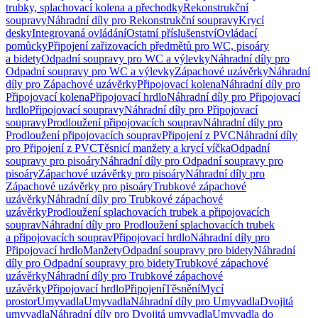
trubky, splachovací kolena a přechodky
Rekonstrukční
soupravy
Náhradní díly pro Rekonstrukční soupravy
Krycí
desky
Integrovaná ovládání
Ostatní příslušenství
Ovládací
pomůcky
Připojení zařizovacích předmětů pro WC, pisoáry
a bidety
Odpadní soupravy pro WC a výlevky
Náhradní díly pro
Odpadní soupravy pro WC a výlevky
Zápachové uzávěrky
Náhradní
díly pro Zápachové uzávěrky
Připojovací kolena
Náhradní díly pro
Připojovací kolena
Připojovací hrdlo
Náhradní díly pro Připojovací
hrdlo
Připojovací soupravy
Náhradní díly pro Připojovací
soupravy
Prodloužení připojovacích souprav
Náhradní díly pro
Prodloužení připojovacích souprav
Připojení z PVC
Náhradní díly
pro Připojení z PVC
Těsnicí manžety a krycí víčka
Odpadní
soupravy pro pisoáry
Náhradní díly pro Odpadní soupravy pro
pisoáry
Zápachové uzávěrky pro pisoáry
Náhradní díly pro
Zápachové uzávěrky pro pisoáry
Trubkové zápachové
uzávěrky
Náhradní díly pro Trubkové zápachové
uzávěrky
Prodloužení splachovacích trubek a připojovacích
souprav
Náhradní díly pro Prodloužení splachovacích trubek
a připojovacích souprav
Připojovací hrdlo
Náhradní díly pro
Připojovací hrdlo
Manžety
Odpadní soupravy pro bidety
Náhradní
díly pro Odpadní soupravy pro bidety
Trubkové zápachové
uzávěrky
Náhradní díly pro Trubkové zápachové
uzávěrky
Připojovací hrdlo
Připojení
Těsnění
Mycí
prostor
Umyvadla
Umyvadla
Náhradní díly pro Umyvadla
Dvojitá
umyvadla
Náhradní díly pro Dvojitá umyvadla
Umyvadla do