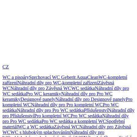
CZ
WC a pisoáry
Sprchovací WC Geberit AquaClean
WC-kompletní
zařízení
Náhradní díly pro WC-kompletní zařízení
Závěsná
WC
Náhradní díly pro Závěsná WC
WC sedátka
Náhradní díly pro
WC sedátka
Pro WC keramiky
Náhradní díly pro Pro WC
keramiky
Designové panely
Náhradní díly pro Designové panely
Pro
kompletní WC
Náhradní díly pro Pro kompletní WC
Pro WC
sedátka
Náhradní díly pro Pro WC sedátka
Příslušenství
Náhradní díly
pro Příslušenství
Pro kompletní WC
Pro WC sedátka
Náhradní díly
pro Pro WC sedátka
Pro WC sedátka a kompletní WC
Spotřební
materiál
WC a WC sedátka
Závěsná WC
Náhradní díly pro Závěsná
WC
WC s hlubokým splachováním
Náhradní díly pro