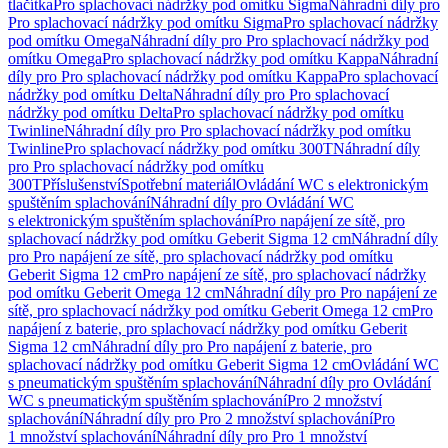
tlačítka
Pro splachovací nádržky pod omítku Sigma
Náhradní díly pro
Pro splachovací nádržky pod omítku Sigma
Pro splachovací nádržky
pod omítku Omega
Náhradní díly pro Pro splachovací nádržky pod
omítku Omega
Pro splachovací nádržky pod omítku Kappa
Náhradní
díly pro Pro splachovací nádržky pod omítku Kappa
Pro splachovací
nádržky pod omítku Delta
Náhradní díly pro Pro splachovací
nádržky pod omítku Delta
Pro splachovací nádržky pod omítku
Twinline
Náhradní díly pro Pro splachovací nádržky pod omítku
Twinline
Pro splachovací nádržky pod omítku 300T
Náhradní díly
pro Pro splachovací nádržky pod omítku
300T
Příslušenství
Spotřební materiál
Ovládání WC s elektronickým
spuštěním splachování
Náhradní díly pro Ovládání WC
s elektronickým spuštěním splachování
Pro napájení ze sítě, pro
splachovací nádržky pod omítku Geberit Sigma 12 cm
Náhradní díly
pro Pro napájení ze sítě, pro splachovací nádržky pod omítku
Geberit Sigma 12 cm
Pro napájení ze sítě, pro splachovací nádržky
pod omítku Geberit Omega 12 cm
Náhradní díly pro Pro napájení ze
sítě, pro splachovací nádržky pod omítku Geberit Omega 12 cm
Pro
napájení z baterie, pro splachovací nádržky pod omítku Geberit
Sigma 12 cm
Náhradní díly pro Pro napájení z baterie, pro
splachovací nádržky pod omítku Geberit Sigma 12 cm
Ovládání WC
s pneumatickým spuštěním splachování
Náhradní díly pro Ovládání
WC s pneumatickým spuštěním splachování
Pro 2 množství
splachování
Náhradní díly pro Pro 2 množství splachování
Pro
1 množství splachování
Náhradní díly pro Pro 1 množství