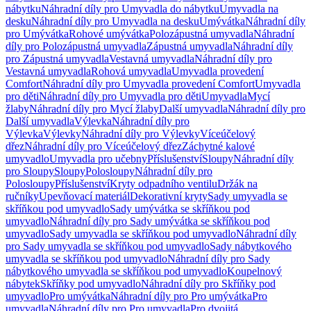
nábytku
Náhradní díly pro Umyvadla do nábytku
Umyvadla na
desku
Náhradní díly pro Umyvadla na desku
Umývátka
Náhradní díly
pro Umývátka
Rohové umývátka
Polozápustná umyvadla
Náhradní
díly pro Polozápustná umyvadla
Zápustná umyvadla
Náhradní díly
pro Zápustná umyvadla
Vestavná umyvadla
Náhradní díly pro
Vestavná umyvadla
Rohová umyvadla
Umyvadla provedení
Comfort
Náhradní díly pro Umyvadla provedení Comfort
Umyvadla
pro děti
Náhradní díly pro Umyvadla pro děti
Umyvadla
Mycí
žlaby
Náhradní díly pro Mycí žlaby
Další umyvadla
Náhradní díly pro
Další umyvadla
Výlevka
Náhradní díly pro
Výlevka
Výlevky
Náhradní díly pro Výlevky
Víceúčelový
dřez
Náhradní díly pro Víceúčelový dřez
Záchytné kalové
umyvadlo
Umyvadla pro učebny
Příslušenství
Sloupy
Náhradní díly
pro Sloupy
Sloupy
Polosloupy
Náhradní díly pro
Polosloupy
Příslušenství
Kryty odpadního ventilu
Držák na
ručníky
Upevňovací materiál
Dekorativní kryty
Sady umyvadla se
skříňkou pod umyvadlo
Sady umývátka se skříňkou pod
umyvadlo
Náhradní díly pro Sady umývátka se skříňkou pod
umyvadlo
Sady umyvadla se skříňkou pod umyvadlo
Náhradní díly
pro Sady umyvadla se skříňkou pod umyvadlo
Sady nábytkového
umyvadla se skříňkou pod umyvadlo
Náhradní díly pro Sady
nábytkového umyvadla se skříňkou pod umyvadlo
Koupelnový
nábytek
Skříňky pod umyvadlo
Náhradní díly pro Skříňky pod
umyvadlo
Pro umývátka
Náhradní díly pro Pro umývátka
Pro
umyvadla
Náhradní díly pro Pro umyvadla
Pro dvojitá