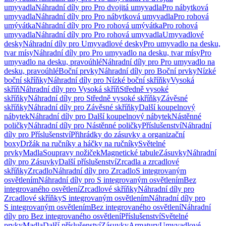
umyvadla
Náhradní díly pro Pro dvojitá umyvadla
Pro nábytková
umyvadla
Náhradní díly pro Pro nábytková umyvadla
Pro rohová
umývátka
Náhradní díly pro Pro rohová umývátka
Pro rohová
umyvadla
Náhradní díly pro Pro rohová umyvadla
Umyvadlové
desky
Náhradní díly pro Umyvadlové desky
Pro umyvadlo na desku,
tvar mísy
Náhradní díly pro Pro umyvadlo na desku, tvar mísy
Pro
umyvadlo na desku, pravoúhlé
Náhradní díly pro Pro umyvadlo na
desku, pravoúhlé
Boční prvky
Náhradní díly pro Boční prvky
Nízké
boční skříňky
Náhradní díly pro Nízké boční skříňky
Vysoká
skříň
Náhradní díly pro Vysoká skříň
Středně vysoké
skříňky
Náhradní díly pro Středně vysoké skříňky
Závěsné
skříňky
Náhradní díly pro Závěsné skříňky
Další koupelnový
nábytek
Náhradní díly pro Další koupelnový nábytek
Nástěnné
poličky
Náhradní díly pro Nástěnné poličky
Příslušenství
Náhradní
díly pro Příslušenství
Přihrádky do zásuvky a organizační
boxy
Držák na ručníky a háčky na ručníky
Světelné
prvky
Madla
Soupravy nožiček
Magnetické tabule
Zásuvky
Náhradní
díly pro Zásuvky
Další příslušenství
Zrcadla a zrcadlové
skříňky
Zrcadlo
Náhradní díly pro Zrcadlo
S integrovaným
osvětlením
Náhradní díly pro S integrovaným osvětlením
Bez
integrovaného osvětlení
Zrcadlové skříňky
Náhradní díly pro
Zrcadlové skříňky
S integrovaným osvětlením
Náhradní díly pro
S integrovaným osvětlením
Bez integrovaného osvětlení
Náhradní
díly pro Bez integrovaného osvětlení
Příslušenství
Světelné
prvky
Madla
Další příslušenství
Zásuvky
Armatury
Umyvadlové