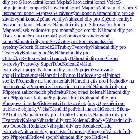
díly pro S lisovacími konci Mepla
S lisovacími konci Volex
S
připojeními Compact
S lisovacími konci Mapress
Náhradní díly pro S
lisovacími konci Mapress
Se závitovými konci
Náhradní díly pro Se
závitovými konci
Zpětné ventily
Náhradní díly pro Zpětné ventily
S
lisovacími konci Mapress
Náhradní díly pro S lisovacími konci
Mapress
Úsek vodoměru pro montáž pod omítku
Náhradní díly pro
Úsek vodoměru pro montáž pod omítku
Se závitovými
konci
Náhradní díly pro Se závitovými konci
Kanalizační
systémy
Geberit Silent-db20
Trubky
Tvarovky
Náhradní díly pro
Tvarovky
Kolena
Odbočky
Náhradní díly pro
Odbočky
Redukce
Čisticí tvarovky
Náhradní díly pro Čisticí
tvarovky
Tvarovky SuperTube
Kolena
Zvláštní
tvarovky
Připojení
Náhradní díly pro Připojení
Svařované
spoje
Hrdlové spoje
Náhradní díly pro Hrdlové spoje
Upínací
spojky
Přechodky na jiné materiály
Náhradní díly pro Přechodky na
jiné materiály
Připojení zařizovacích předmětů
Náhradní díly pro
Připojení zařizovacích předmětů
Připojovací kolena
Náhradní díly
pro Připojovací kolena
Připojovací hrdla
Náhradní díly pro
Připojovací hrdla
Příslušenství
Trubkové objímky
Upevnění pro
trubkové objímky
Víčka
Těsnění
Spotřební materiál
Geberit Silent-
PP
Trubky
Náhradní díly pro Trubky
Tvarovky
Náhradní díly pro
Tvarovky
Kolena
Náhradní díly pro Kolena
Odbočky
Náhradní díly
pro Odbočky
Redukce
Náhradní díly pro Redukce
Čisticí
tvarovky
Náhradní díly pro Čisticí tvarovky
Připojení
Náhradní díly
pro Připojení
Hrdlové spoje
Náhradní díly pro Hrdlové