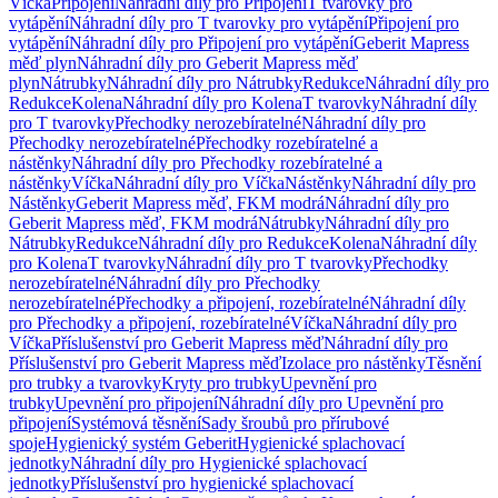
Víčka
Připojení
Náhradní díly pro Připojení
T tvarovky pro
vytápění
Náhradní díly pro T tvarovky pro vytápění
Připojení pro
vytápění
Náhradní díly pro Připojení pro vytápění
Geberit Mapress
měď plyn
Náhradní díly pro Geberit Mapress měď
plyn
Nátrubky
Náhradní díly pro Nátrubky
Redukce
Náhradní díly pro
Redukce
Kolena
Náhradní díly pro Kolena
T tvarovky
Náhradní díly
pro T tvarovky
Přechodky nerozebíratelné
Náhradní díly pro
Přechodky nerozebíratelné
Přechodky rozebíratelné a
nástěnky
Náhradní díly pro Přechodky rozebíratelné a
nástěnky
Víčka
Náhradní díly pro Víčka
Nástěnky
Náhradní díly pro
Nástěnky
Geberit Mapress měď, FKM modrá
Náhradní díly pro
Geberit Mapress měď, FKM modrá
Nátrubky
Náhradní díly pro
Nátrubky
Redukce
Náhradní díly pro Redukce
Kolena
Náhradní díly
pro Kolena
T tvarovky
Náhradní díly pro T tvarovky
Přechodky
nerozebíratelné
Náhradní díly pro Přechodky
nerozebíratelné
Přechodky a připojení, rozebíratelné
Náhradní díly
pro Přechodky a připojení, rozebíratelné
Víčka
Náhradní díly pro
Víčka
Příslušenství pro Geberit Mapress měď
Náhradní díly pro
Příslušenství pro Geberit Mapress měď
Izolace pro nástěnky
Těsnění
pro trubky a tvarovky
Kryty pro trubky
Upevnění pro
trubky
Upevnění pro připojení
Náhradní díly pro Upevnění pro
připojení
Systémová těsnění
Sady šroubů pro přírubové
spoje
Hygienický systém Geberit
Hygienické splachovací
jednotky
Náhradní díly pro Hygienické splachovací
jednotky
Příslušenství pro hygienické splachovací