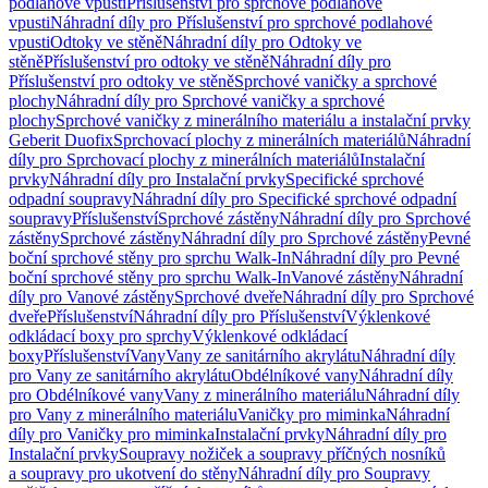
podlahové vpusti
Příslušenství pro sprchové podlahové
vpusti
Náhradní díly pro Příslušenství pro sprchové podlahové
vpusti
Odtoky ve stěně
Náhradní díly pro Odtoky ve
stěně
Příslušenství pro odtoky ve stěně
Náhradní díly pro
Příslušenství pro odtoky ve stěně
Sprchové vaničky a sprchové
plochy
Náhradní díly pro Sprchové vaničky a sprchové
plochy
Sprchové vaničky z minerálního materiálu a instalační prvky
Geberit Duofix
Sprchovací plochy z minerálních materiálů
Náhradní
díly pro Sprchovací plochy z minerálních materiálů
Instalační
prvky
Náhradní díly pro Instalační prvky
Specifické sprchové
odpadní soupravy
Náhradní díly pro Specifické sprchové odpadní
soupravy
Příslušenství
Sprchové zástěny
Náhradní díly pro Sprchové
zástěny
Sprchové zástěny
Náhradní díly pro Sprchové zástěny
Pevné
boční sprchové stěny pro sprchu Walk-In
Náhradní díly pro Pevné
boční sprchové stěny pro sprchu Walk-In
Vanové zástěny
Náhradní
díly pro Vanové zástěny
Sprchové dveře
Náhradní díly pro Sprchové
dveře
Příslušenství
Náhradní díly pro Příslušenství
Výklenkové
odkládací boxy pro sprchy
Výklenkové odkládací
boxy
Příslušenství
Vany
Vany ze sanitárního akrylátu
Náhradní díly
pro Vany ze sanitárního akrylátu
Obdélníkové vany
Náhradní díly
pro Obdélníkové vany
Vany z minerálního materiálu
Náhradní díly
pro Vany z minerálního materiálu
Vaničky pro miminka
Náhradní
díly pro Vaničky pro miminka
Instalační prvky
Náhradní díly pro
Instalační prvky
Soupravy nožiček a soupravy příčných nosníků
a soupravy pro ukotvení do stěny
Náhradní díly pro Soupravy