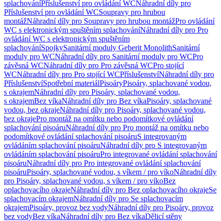
splachování
Příslušenství pro ovládání WC
Náhradní díly pro
Příslušenství pro ovládání WC
Soupravy pro hrubou
montáž
Náhradní díly pro Soupravy pro hrubou montáž
Pro ovládání
WC s elektronickým spuštěním splachování
Náhradní díly pro Pro
ovládání WC s elektronickým spuštěním
splachování
Spojky
Sanitární moduly Geberit Monolith
Sanitární
moduly pro WC
Náhradní díly pro Sanitární moduly pro WC
Pro
závěsná WC
Náhradní díly pro Pro závěsná WC
Pro stojící
WC
Náhradní díly pro Pro stojící WC
Příslušenství
Náhradní díly pro
Příslušenství
Spotřební materiál
Pisoáry
Pisoáry, splachované vodou,
s okrajem
Náhradní díly pro Pisoáry, splachované vodou,
s okrajem
Bez víka
Náhradní díly pro Bez víka
Pisoáry, splachované
vodou, bez okraje
Náhradní díly pro Pisoáry, splachované vodou,
bez okraje
Pro montáž na omítku nebo podomítkové ovládání
splachování pisoáru
Náhradní díly pro Pro montáž na omítku nebo
podomítkové ovládání splachování pisoáru
S integrovaným
ovládáním splachování pisoáru
Náhradní díly pro S integrovaným
ovládáním splachování pisoáru
Pro integrované ovládání splachování
pisoáru
Náhradní díly pro Pro integrované ovládání splachování
pisoáru
Pisoáry, splachované vodou, s víkem / pro víko
Náhradní díly
pro Pisoáry, splachované vodou, s víkem / pro víko
Bez
oplachovacího okraje
Náhradní díly pro Bez oplachovacího okraje
Se
splachovacím okrajem
Náhradní díly pro Se splachovacím
okrajem
Pisoáry, provoz bez vody
Náhradní díly pro Pisoáry, provoz
bez vody
Bez víka
Náhradní díly pro Bez víka
Dělicí stěny