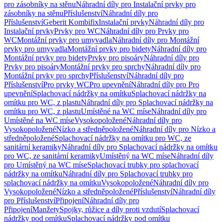
pro zásobníky na stěnu
Náhradní díly pro Instalační prvky pro
zásobníky na stěnu
Příslušenství
Náhradní díly pro
Příslušenství
Geberit Kombifix
Instalační prvky
Náhradní díly pro
Instalační prvky
Prvky pro WC
Náhradní díly pro Prvky pro
WC
Montážní prvky pro umyvadla
Náhradní díly pro Montážní
prvky pro umyvadla
Montážní prvky pro bidety
Náhradní díly pro
Montážní prvky pro bidety
Prvky pro pisoáry
Náhradní díly pro
Prvky pro pisoáry
Montážní prvky pro sprchy
Náhradní díly pro
Montážní prvky pro sprchy
Příslušenství
Náhradní díly pro
Příslušenství
Pro prvky WC
Pro upevnění
Náhradní díly pro Pro
upevnění
Splachovací nádržky na omítku
Splachovací nádržky na
omítku pro WC, z plastu
Náhradní díly pro Splachovací nádržky na
omítku pro WC, z plastu
Umístěné na WC míse
Náhradní díly pro
Umístěné na WC míse
Vysokopoložené
Náhradní díly pro
Vysokopoložené
Nízko a středněpoložené
Náhradní díly pro Nízko a
středněpoložené
Splachovací nádržky na omítku pro WC, ze
sanitární keramiky
Náhradní díly pro Splachovací nádržky na omítku
pro WC, ze sanitární keramiky
Umístěný na WC míse
Náhradní díly
pro Umístěný na WC míse
Splachovací trubky pro splachovací
nádržky na omítku
Náhradní díly pro Splachovací trubky pro
splachovací nádržky na omítku
Vysokopoložené
Náhradní díly pro
Vysokopoložené
Nízko a středněpoložené
Příslušenství
Náhradní díly
pro Příslušenství
Připojení
Náhradní díly pro
Připojení
Manžety
Spojky, růžice a díly proti vzdutí
Splachovací
nádržky pod omítku
Splachovací nádržky pod omítku