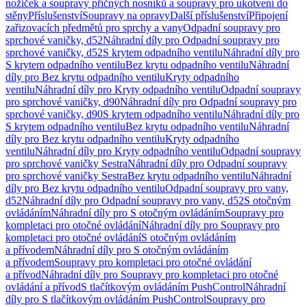
nožiček a soupravy příčných nosníků a soupravy pro ukotvení do
stěny
Příslušenství
Soupravy na opravy
Další příslušenství
Připojení
zařizovacích předmětů pro sprchy a vany
Odpadní soupravy pro
sprchové vaničky, d52
Náhradní díly pro Odpadní soupravy pro
sprchové vaničky, d52
S krytem odpadního ventilu
Náhradní díly pro
S krytem odpadního ventilu
Bez krytu odpadního ventilu
Náhradní
díly pro Bez krytu odpadního ventilu
Kryty odpadního
ventilu
Náhradní díly pro Kryty odpadního ventilu
Odpadní soupravy
pro sprchové vaničky, d90
Náhradní díly pro Odpadní soupravy pro
sprchové vaničky, d90
S krytem odpadního ventilu
Náhradní díly pro
S krytem odpadního ventilu
Bez krytu odpadního ventilu
Náhradní
díly pro Bez krytu odpadního ventilu
Kryty odpadního
ventilu
Náhradní díly pro Kryty odpadního ventilu
Odpadní soupravy
pro sprchové vaničky Sestra
Náhradní díly pro Odpadní soupravy
pro sprchové vaničky Sestra
Bez krytu odpadního ventilu
Náhradní
díly pro Bez krytu odpadního ventilu
Odpadní soupravy pro vany,
d52
Náhradní díly pro Odpadní soupravy pro vany, d52
S otočným
ovládáním
Náhradní díly pro S otočným ovládáním
Soupravy pro
kompletaci pro otočné ovládání
Náhradní díly pro Soupravy pro
kompletaci pro otočné ovládání
S otočným ovládáním
a přívodem
Náhradní díly pro S otočným ovládáním
a přívodem
Soupravy pro kompletaci pro otočné ovládání
a přívod
Náhradní díly pro Soupravy pro kompletaci pro otočné
ovládání a přívod
S tlačítkovým ovládáním PushControl
Náhradní
díly pro S tlačítkovým ovládáním PushControl
Soupravy pro