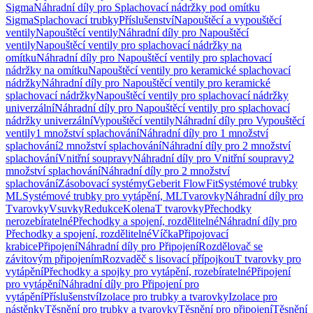
Sigma
Náhradní díly pro Splachovací nádržky pod omítku
Sigma
Splachovací trubky
Příslušenství
Napouštěcí a vypouštěcí
ventily
Napouštěcí ventily
Náhradní díly pro Napouštěcí
ventily
Napouštěcí ventily pro splachovací nádržky na
omítku
Náhradní díly pro Napouštěcí ventily pro splachovací
nádržky na omítku
Napouštěcí ventily pro keramické splachovací
nádržky
Náhradní díly pro Napouštěcí ventily pro keramické
splachovací nádržky
Napouštěcí ventily pro splachovací nádržky
univerzální
Náhradní díly pro Napouštěcí ventily pro splachovací
nádržky univerzální
Vypouštěcí ventily
Náhradní díly pro Vypouštěcí
ventily
1 množství splachování
Náhradní díly pro 1 množství
splachování
2 množství splachování
Náhradní díly pro 2 množství
splachování
Vnitřní soupravy
Náhradní díly pro Vnitřní soupravy
2
množství splachování
Náhradní díly pro 2 množství
splachování
Zásobovací systémy
Geberit FlowFit
Systémové trubky
ML
Systémové trubky pro vytápění, ML
Tvarovky
Náhradní díly pro
Tvarovky
Vsuvky
Redukce
Kolena
T tvarovky
Přechodky
nerozebíratelné
Přechodky a spojení, rozdělitelné
Náhradní díly pro
Přechodky a spojení, rozdělitelné
Víčka
Připojovací
krabice
Připojení
Náhradní díly pro Připojení
Rozdělovač se
závitovým připojením
Rozvaděč s lisovací přípojkou
T tvarovky pro
vytápění
Přechodky a spojky pro vytápění, rozebíratelné
Připojení
pro vytápění
Náhradní díly pro Připojení pro
vytápění
Příslušenství
Izolace pro trubky a tvarovky
Izolace pro
nástěnky
Těsnění pro trubky a tvarovky
Těsnění pro připojení
Těsnění