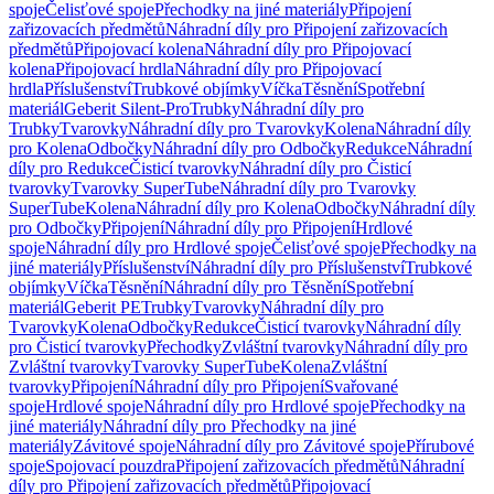
spoje
Čelisťové spoje
Přechodky na jiné materiály
Připojení
zařizovacích předmětů
Náhradní díly pro Připojení zařizovacích
předmětů
Připojovací kolena
Náhradní díly pro Připojovací
kolena
Připojovací hrdla
Náhradní díly pro Připojovací
hrdla
Příslušenství
Trubkové objímky
Víčka
Těsnění
Spotřební
materiál
Geberit Silent-Pro
Trubky
Náhradní díly pro
Trubky
Tvarovky
Náhradní díly pro Tvarovky
Kolena
Náhradní díly
pro Kolena
Odbočky
Náhradní díly pro Odbočky
Redukce
Náhradní
díly pro Redukce
Čisticí tvarovky
Náhradní díly pro Čisticí
tvarovky
Tvarovky SuperTube
Náhradní díly pro Tvarovky
SuperTube
Kolena
Náhradní díly pro Kolena
Odbočky
Náhradní díly
pro Odbočky
Připojení
Náhradní díly pro Připojení
Hrdlové
spoje
Náhradní díly pro Hrdlové spoje
Čelisťové spoje
Přechodky na
jiné materiály
Příslušenství
Náhradní díly pro Příslušenství
Trubkové
objímky
Víčka
Těsnění
Náhradní díly pro Těsnění
Spotřební
materiál
Geberit PE
Trubky
Tvarovky
Náhradní díly pro
Tvarovky
Kolena
Odbočky
Redukce
Čisticí tvarovky
Náhradní díly
pro Čisticí tvarovky
Přechodky
Zvláštní tvarovky
Náhradní díly pro
Zvláštní tvarovky
Tvarovky SuperTube
Kolena
Zvláštní
tvarovky
Připojení
Náhradní díly pro Připojení
Svařované
spoje
Hrdlové spoje
Náhradní díly pro Hrdlové spoje
Přechodky na
jiné materiály
Náhradní díly pro Přechodky na jiné
materiály
Závitové spoje
Náhradní díly pro Závitové spoje
Přírubové
spoje
Spojovací pouzdra
Připojení zařizovacích předmětů
Náhradní
díly pro Připojení zařizovacích předmětů
Připojovací