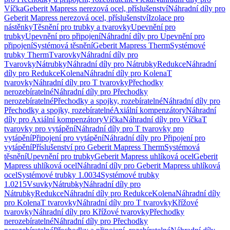
Víčka
Geberit Mapress nerezová ocel, příslušenství
Náhradní díly pro
Geberit Mapress nerezová ocel, příslušenství
Izolace pro
nástěnky
Těsnění pro trubky a tvarovky
Upevnění pro
trubky
Upevnění pro připojení
Náhradní díly pro Upevnění pro
připojení
Systémová těsnění
Geberit Mapress Therm
Systémové
trubky Therm
Tvarovky
Náhradní díly pro
Tvarovky
Nátrubky
Náhradní díly pro Nátrubky
Redukce
Náhradní
díly pro Redukce
Kolena
Náhradní díly pro Kolena
T
tvarovky
Náhradní díly pro T tvarovky
Přechodky
nerozebíratelné
Náhradní díly pro Přechodky
nerozebíratelné
Přechodky a spojky, rozebíratelné
Náhradní díly pro
Přechodky a spojky, rozebíratelné
Axiální kompenzátory
Náhradní
díly pro Axiální kompenzátory
Víčka
Náhradní díly pro Víčka
T
tvarovky pro vytápění
Náhradní díly pro T tvarovky pro
vytápění
Připojení pro vytápění
Náhradní díly pro Připojení pro
vytápění
Příslušenství pro Geberit Mapress Therm
Systémová
těsnění
Upevnění pro trubky
Geberit Mapress uhlíková ocel
Geberit
Mapress uhlíková ocel
Náhradní díly pro Geberit Mapress uhlíková
ocel
Systémové trubky 1.0034
Systémové trubky
1.0215
Vsuvky
Nátrubky
Náhradní díly pro
Nátrubky
Redukce
Náhradní díly pro Redukce
Kolena
Náhradní díly
pro Kolena
T tvarovky
Náhradní díly pro T tvarovky
Křížové
tvarovky
Náhradní díly pro Křížové tvarovky
Přechodky
nerozebíratelné
Náhradní díly pro Přechodky