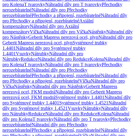
pro Kolena
T tvarovky
Náhradní díly pro T tvarovky
Přechodky
nerozebíratelné
Náhradní díly pro Přechodky
nerozebíratelné
Přechodky a připojení, rozebíratelné
Náhradní díly
pro Přechodky a připojení, rozebíratelné
Axiální
kompenzátory
Náhradní díly pro Axiální
kompenzátory
Víčka
Náhradní díly pro Víčka
Nástěnky
Náhradní díly
pro Nástěnky
Geberit Mapress nerezová ocel, plyn
Náhradní díly pro
Geberit Mapress nerezová ocel, plyn
Systémové trubky
1.4401
Náhradní díly pro Systémové trubky
1.4401
Vsuvky
Nátrubky
Náhradní díly pro
Nátrubky
Redukce
Náhradní díly pro Redukce
Kolena
Náhradní díly
pro Kolena
T tvarovky
Náhradní díly pro T tvarovky
Přechodky
nerozebíratelné
Náhradní díly pro Přechodky
nerozebíratelné
Přechodky a připojení, rozebíratelné
Náhradní díly
pro Přechodky a připojení, rozebíratelné
Víčka
Náhradní díly pro
Víčka
Nástěnky
Náhradní díly pro Nástěnky
Geberit Mapress
nerezová ocel, FKM modrá
Náhradní díly pro Geberit Mapress
nerezová ocel, FKM modrá
Systémové trubky 1.4401
Náhradní díly
pro Systémové trubky 1.4401
Systémové trubky 1.4521
Náhradní
díly pro Systémové trubky 1.4521
Vsuvky
Nátrubky
Náhradní díly
pro Nátrubky
Redukce
Náhradní díly pro Redukce
Kolena
Náhradní
díly pro Kolena
T tvarovky
Náhradní díly pro T tvarovky
Přechodky
nerozebíratelné
Náhradní díly pro Přechodky
nerozebíratelné
Přechodky a připojení, rozebíratelné
Náhradní díly
pro Přechodky a připojení, rozebíratelné
Víčka
Náhradní díly pro