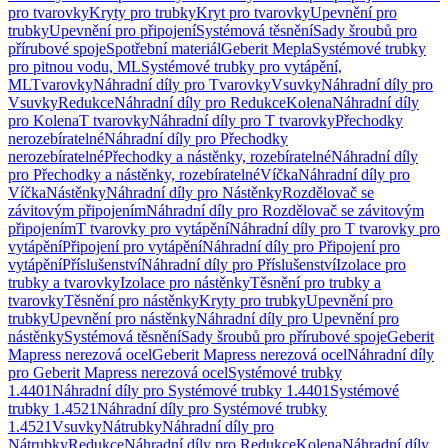
pro tvarovky
Kryty pro trubky
Kryt pro tvarovky
Upevnění pro
trubky
Upevnění pro připojení
Systémová těsnění
Sady šroubů pro
přírubové spoje
Spotřební materiál
Geberit Mepla
Systémové trubky
pro pitnou vodu, ML
Systémové trubky pro vytápění,
ML
Tvarovky
Náhradní díly pro Tvarovky
Vsuvky
Náhradní díly pro
Vsuvky
Redukce
Náhradní díly pro Redukce
Kolena
Náhradní díly
pro Kolena
T tvarovky
Náhradní díly pro T tvarovky
Přechodky
nerozebíratelné
Náhradní díly pro Přechodky
nerozebíratelné
Přechodky a nástěnky, rozebíratelné
Náhradní díly
pro Přechodky a nástěnky, rozebíratelné
Víčka
Náhradní díly pro
Víčka
Nástěnky
Náhradní díly pro Nástěnky
Rozdělovač se
závitovým připojením
Náhradní díly pro Rozdělovač se závitovým
připojením
T tvarovky pro vytápění
Náhradní díly pro T tvarovky pro
vytápění
Připojení pro vytápění
Náhradní díly pro Připojení pro
vytápění
Příslušenství
Náhradní díly pro Příslušenství
Izolace pro
trubky a tvarovky
Izolace pro nástěnky
Těsnění pro trubky a
tvarovky
Těsnění pro nástěnky
Kryty pro trubky
Upevnění pro
trubky
Upevnění pro nástěnky
Náhradní díly pro Upevnění pro
nástěnky
Systémová těsnění
Sady šroubů pro přírubové spoje
Geberit
Mapress nerezová ocel
Geberit Mapress nerezová ocel
Náhradní díly
pro Geberit Mapress nerezová ocel
Systémové trubky
1.4401
Náhradní díly pro Systémové trubky 1.4401
Systémové
trubky 1.4521
Náhradní díly pro Systémové trubky
1.4521
Vsuvky
Nátrubky
Náhradní díly pro
Nátrubky
Redukce
Náhradní díly pro Redukce
Kolena
Náhradní díly