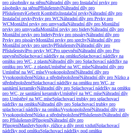
pro zásobníky na stěnu
Náhradní díly pro Instalační prvky pro
zásobníky na stěnu
Příslušenství
Náhradní díly pro
Příslušenství
Geberit Kombifix
Instalační prvky
Náhradní díly pro
Instalační prvky
Prvky pro WC
Náhradní díly pro Prvky pro
WC
Montážní prvky pro umyvadla
Náhradní díly pro Montážní
prvky pro umyvadla
Montážní prvky pro bidety
Náhradní díly pro
Montážní prvky pro bidety
Prvky pro pisoáry
Náhradní díly pro
Prvky pro pisoáry
Montážní prvky pro sprchy
Náhradní díly pro
Montážní prvky pro sprchy
Příslušenství
Náhradní díly pro
Příslušenství
Pro prvky WC
Pro upevnění
Náhradní díly pro Pro
upevnění
Splachovací nádržky na omítku
Splachovací nádržky na
omítku pro WC, z plastu
Náhradní díly pro Splachovací nádržky na
omítku pro WC, z plastu
Umístěné na WC míse
Náhradní díly pro
Umístěné na WC míse
Vysokopoložené
Náhradní díly pro
Vysokopoložené
Nízko a středněpoložené
Náhradní díly pro Nízko a
středněpoložené
Splachovací nádržky na omítku pro WC, ze
sanitární keramiky
Náhradní díly pro Splachovací nádržky na omítku
pro WC, ze sanitární keramiky
Umístěný na WC míse
Náhradní díly
pro Umístěný na WC míse
Splachovací trubky pro splachovací
nádržky na omítku
Náhradní díly pro Splachovací trubky pro
splachovací nádržky na omítku
Vysokopoložené
Náhradní díly pro
Vysokopoložené
Nízko a středněpoložené
Příslušenství
Náhradní díly
pro Příslušenství
Připojení
Náhradní díly pro
Připojení
Manžety
Spojky, růžice a díly proti vzdutí
Splachovací
nádržky pod omítku
Splachovací nádržky pod omítku