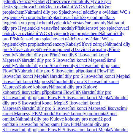
jednotky
Senzory
Kabely
Omezovače průtoku
Kryty a krycí
desky
Splachovací nádržky a ovládání WC s hygienickým
proplachem
Náhradní díly pro Splachovací nádržky a ovládání WC s
hygienickým proplachem
Splachovací nádržky pod omítku s
hygienickým proplachem
Hygienické vestavěné moduly
Náhradní
díly pro Hygienické vestavěné moduly
Příslušenství pro splachovací
nádržky a ovládání WC s hygienickým proplachem
Náhradní díly
pro Příslušenství pro splachovací nádržky a ovládání WC s
hygienickým proplachem
Senzory
Kabely
Síťové zdroje
Náhradní díly
pro Síťové zdroje
Síťové komponenty
Uzavírací armatury
Přímé
ventily
Náhradní díly pro Přímé ventily
S lisovacími konci
Mapress
Náhradní díly pro S lisovacími konci Mapress
Šikmé
ventily
Náhradní díly pro Šikmé ventily
S lisovacími přípojkami
FlowFit
Náhradní díly pro S lisovacími přípojkami FlowFit
S
lisovacími konci Mepla
Náhradní díly pro S lisovacími konci Mepla
S
lisovacími konci Mapress
Náhradní díly pro S lisovacími konci
Mapress
Kulové kohouty
Náhradní díly pro Kulové
kohouty
S lisovacími přípojkami FlowFit
Náhradní díly pro
S lisovacími přípojkami FlowFit
S lisovacími konci Mepla
Náhradní
díly pro S lisovacími konci Mepla
S lisovacími konci
Mapress
Náhradní díly pro S lisovacími konci Mapress
S lisovacími
konci Mapress, FKM modrá
Kulové kohouty pro montáž pod
omítku
Náhradní díly pro Kulové kohouty pro montáž pod
omítku
S lisovacími přípojkami FlowFit
Náhradní díly pro
S lisovacími přípojkami FlowFit
S lisovacími konci Mepla
Náhradní