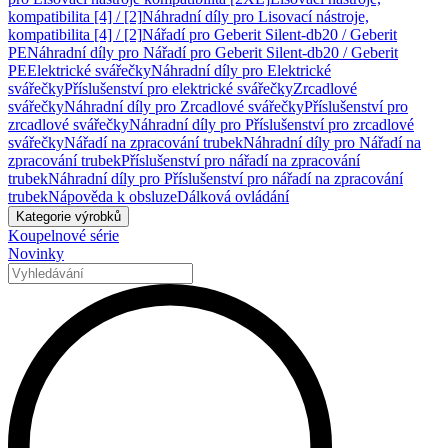
kompatibilita [4] / [2]
Náhradní díly pro Lisovací nástroje,
kompatibilita [4] / [2]
Nářadí pro Geberit Silent-db20 / Geberit
PE
Náhradní díly pro Nářadí pro Geberit Silent-db20 / Geberit
PE
Elektrické svářečky
Náhradní díly pro Elektrické
svářečky
Příslušenství pro elektrické svářečky
Zrcadlové
svářečky
Náhradní díly pro Zrcadlové svářečky
Příslušenství pro
zrcadlové svářečky
Náhradní díly pro Příslušenství pro zrcadlové
svářečky
Nářadí na zpracování trubek
Náhradní díly pro Nářadí na
zpracování trubek
Příslušenství pro nářadí na zpracování
trubek
Náhradní díly pro Příslušenství pro nářadí na zpracování
trubek
Nápověda k obsluze
Dálková ovládání
Kategorie výrobků
Koupelnové série
Novinky