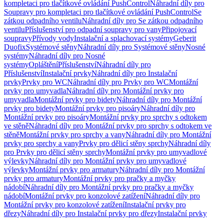
kompletaci pro tlačítkové ovládání PushControl
Náhradní díly pro
Soupravy pro kompletaci pro tlačítkové ovládání PushControl
Se
zátkou odpadního ventilu
Náhradní díly pro Se zátkou odpadního
ventilu
Příslušenství pro odpadní soupravy pro vany
Připojovací
soupravy
Přívody vody
Instalační a splachovací systémy
Geberit
Duofix
Systémové stěny
Náhradní díly pro Systémové stěny
Nosné
systémy
Náhradní díly pro Nosné
systémy
Opláštění
Příslušenství
Náhradní díly pro
Příslušenství
Instalační prvky
Náhradní díly pro Instalační
prvky
Prvky pro WC
Náhradní díly pro Prvky pro WC
Montážní
prvky pro umyvadla
Náhradní díly pro Montážní prvky pro
umyvadla
Montážní prvky pro bidety
Náhradní díly pro Montážní
prvky pro bidety
Montážní prvky pro pisoáry
Náhradní díly pro
Montážní prvky pro pisoáry
Montážní prvky pro sprchy s odtokem
ve stěně
Náhradní díly pro Montážní prvky pro sprchy s odtokem ve
stěně
Montážní prvky pro sprchy a vany
Náhradní díly pro Montážní
prvky pro sprchy a vany
Prvky pro dělicí stěny sprchy
Náhradní díly
pro Prvky pro dělicí stěny sprchy
Montážní prvky pro umyvadlové
výlevky
Náhradní díly pro Montážní prvky pro umyvadlové
výlevky
Montážní prvky pro armatury
Náhradní díly pro Montážní
prvky pro armatury
Montážní prvky pro pračky a myčky
nádobí
Náhradní díly pro Montážní prvky pro pračky a myčky
nádobí
Montážní prvky pro konzolové zatížení
Náhradní díly pro
Montážní prvky pro konzolové zatížení
Instalační prvky pro
dřezy
Náhradní díly pro Instalační prvky pro dřezy
Instalační prvky