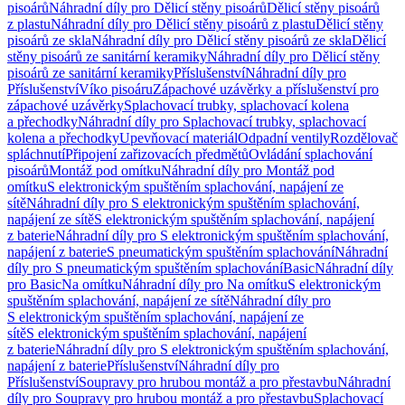
pisoárů
Náhradní díly pro Dělicí stěny pisoárů
Dělicí stěny pisoárů
z plastu
Náhradní díly pro Dělicí stěny pisoárů z plastu
Dělicí stěny
pisoárů ze skla
Náhradní díly pro Dělicí stěny pisoárů ze skla
Dělicí
stěny pisoárů ze sanitární keramiky
Náhradní díly pro Dělicí stěny
pisoárů ze sanitární keramiky
Příslušenství
Náhradní díly pro
Příslušenství
Víko pisoáru
Zápachové uzávěrky a příslušenství pro
zápachové uzávěrky
Splachovací trubky, splachovací kolena
a přechodky
Náhradní díly pro Splachovací trubky, splachovací
kolena a přechodky
Upevňovací materiál
Odpadní ventily
Rozdělovač
spláchnutí
Připojení zařizovacích předmětů
Ovládání splachování
pisoárů
Montáž pod omítku
Náhradní díly pro Montáž pod
omítku
S elektronickým spuštěním splachování, napájení ze
sítě
Náhradní díly pro S elektronickým spuštěním splachování,
napájení ze sítě
S elektronickým spuštěním splachování, napájení
z baterie
Náhradní díly pro S elektronickým spuštěním splachování,
napájení z baterie
S pneumatickým spuštěním splachování
Náhradní
díly pro S pneumatickým spuštěním splachování
Basic
Náhradní díly
pro Basic
Na omítku
Náhradní díly pro Na omítku
S elektronickým
spuštěním splachování, napájení ze sítě
Náhradní díly pro
S elektronickým spuštěním splachování, napájení ze
sítě
S elektronickým spuštěním splachování, napájení
z baterie
Náhradní díly pro S elektronickým spuštěním splachování,
napájení z baterie
Příslušenství
Náhradní díly pro
Příslušenství
Soupravy pro hrubou montáž a pro přestavbu
Náhradní
díly pro Soupravy pro hrubou montáž a pro přestavbu
Splachovací