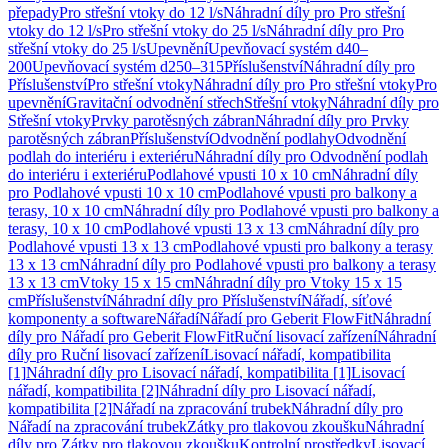
přepady
Pro střešní vtoky do 12 l/s
Náhradní díly pro Pro střešní
vtoky do 12 l/s
Pro střešní vtoky do 25 l/s
Náhradní díly pro Pro
střešní vtoky do 25 l/s
Upevnění
Upevňovací systém d40–
200
Upevňovací systém d250–315
Příslušenství
Náhradní díly pro
Příslušenství
Pro střešní vtoky
Náhradní díly pro Pro střešní vtoky
Pro
upevnění
Gravitační odvodnění střech
Střešní vtoky
Náhradní díly pro
Střešní vtoky
Prvky parotěsných zábran
Náhradní díly pro Prvky
parotěsných zábran
Příslušenství
Odvodnění podlahy
Odvodnění
podlah do interiéru i exteriéru
Náhradní díly pro Odvodnění podlah
do interiéru i exteriéru
Podlahové vpusti 10 x 10 cm
Náhradní díly
pro Podlahové vpusti 10 x 10 cm
Podlahové vpusti pro balkony a
terasy, 10 x 10 cm
Náhradní díly pro Podlahové vpusti pro balkony a
terasy, 10 x 10 cm
Podlahové vpusti 13 x 13 cm
Náhradní díly pro
Podlahové vpusti 13 x 13 cm
Podlahové vpusti pro balkony a terasy
13 x 13 cm
Náhradní díly pro Podlahové vpusti pro balkony a terasy
13 x 13 cm
Vtoky 15 x 15 cm
Náhradní díly pro Vtoky 15 x 15
cm
Příslušenství
Náhradní díly pro Příslušenství
Nářadí, síťové
komponenty a software
Nářadí
Nářadí pro Geberit FlowFit
Náhradní
díly pro Nářadí pro Geberit FlowFit
Ruční lisovací zařízení
Náhradní
díly pro Ruční lisovací zařízení
Lisovací nářadí, kompatibilita
[1]
Náhradní díly pro Lisovací nářadí, kompatibilita [1]
Lisovací
nářadí, kompatibilita [2]
Náhradní díly pro Lisovací nářadí,
kompatibilita [2]
Nářadí na zpracování trubek
Náhradní díly pro
Nářadí na zpracování trubek
Zátky pro tlakovou zkoušku
Náhradní
díly pro Zátky pro tlakovou zkoušku
Kontrolní prostředky
Lisovací