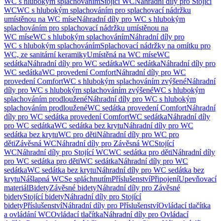
WC s hlubokým splachováním
Stojící WC
Náhradní díly pro Stojící
WC
WC s hlubokým splachováním pro splachovací nádržku
umístěnou na WC míse
Náhradní díly pro WC s hlubokým
splachováním pro splachovací nádržku umístěnou na
WC míse
WC s hlubokým splachováním
Náhradní díly pro
WC s hlubokým splachováním
Splachovací nádržky na omítku pro
WC, ze sanitární keramiky
Umístěná na WC míse
WC
sedátka
Náhradní díly pro WC sedátka
WC sedátka
Náhradní díly pro
WC sedátka
WC provedení Comfort
Náhradní díly pro WC
provedení Comfort
WC s hlubokým splachováním zvýšené
Náhradní
díly pro WC s hlubokým splachováním zvýšené
WC s hlubokým
splachováním prodloužené
Náhradní díly pro WC s hlubokým
splachováním prodloužené
WC sedátka provedení Comfort
Náhradní
díly pro WC sedátka provedení Comfort
WC sedátka
Náhradní díly
pro WC sedátka
WC sedátka bez krytu
Náhradní díly pro WC
sedátka bez krytu
WC pro děti
Náhradní díly pro WC pro
děti
Závěsná WC
Náhradní díly pro Závěsná WC
Stojící
WC
Náhradní díly pro Stojící WC
WC sedátka pro děti
Náhradní díly
pro WC sedátka pro děti
WC sedátka
Náhradní díly pro WC
sedátka
WC sedátka bez krytu
Náhradní díly pro WC sedátka bez
krytu
Nášlapná WC
Se spláchnutím
Příslušenství
Připojení
Upevňovací
materiál
Bidety
Závěsné bidety
Náhradní díly pro Závěsné
bidety
Stojící bidety
Náhradní díly pro Stojící
bidety
Příslušenství
Náhradní díly pro Příslušenství
Ovládací tlačítka
a ovládání WC
Ovládací tlačítka
Náhradní díly pro Ovládací