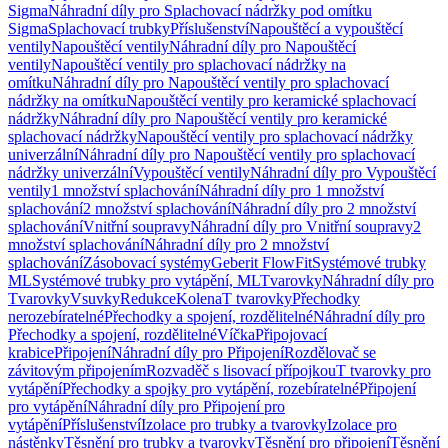
Sigma
Náhradní díly pro Splachovací nádržky pod omítku
Sigma
Splachovací trubky
Příslušenství
Napouštěcí a vypouštěcí
ventily
Napouštěcí ventily
Náhradní díly pro Napouštěcí
ventily
Napouštěcí ventily pro splachovací nádržky na
omítku
Náhradní díly pro Napouštěcí ventily pro splachovací
nádržky na omítku
Napouštěcí ventily pro keramické splachovací
nádržky
Náhradní díly pro Napouštěcí ventily pro keramické
splachovací nádržky
Napouštěcí ventily pro splachovací nádržky
univerzální
Náhradní díly pro Napouštěcí ventily pro splachovací
nádržky univerzální
Vypouštěcí ventily
Náhradní díly pro Vypouštěcí
ventily
1 množství splachování
Náhradní díly pro 1 množství
splachování
2 množství splachování
Náhradní díly pro 2 množství
splachování
Vnitřní soupravy
Náhradní díly pro Vnitřní soupravy
2
množství splachování
Náhradní díly pro 2 množství
splachování
Zásobovací systémy
Geberit FlowFit
Systémové trubky
ML
Systémové trubky pro vytápění, ML
Tvarovky
Náhradní díly pro
Tvarovky
Vsuvky
Redukce
Kolena
T tvarovky
Přechodky
nerozebíratelné
Přechodky a spojení, rozdělitelné
Náhradní díly pro
Přechodky a spojení, rozdělitelné
Víčka
Připojovací
krabice
Připojení
Náhradní díly pro Připojení
Rozdělovač se
závitovým připojením
Rozvaděč s lisovací přípojkou
T tvarovky pro
vytápění
Přechodky a spojky pro vytápění, rozebíratelné
Připojení
pro vytápění
Náhradní díly pro Připojení pro
vytápění
Příslušenství
Izolace pro trubky a tvarovky
Izolace pro
nástěnky
Těsnění pro trubky a tvarovky
Těsnění pro připojení
Těsnění