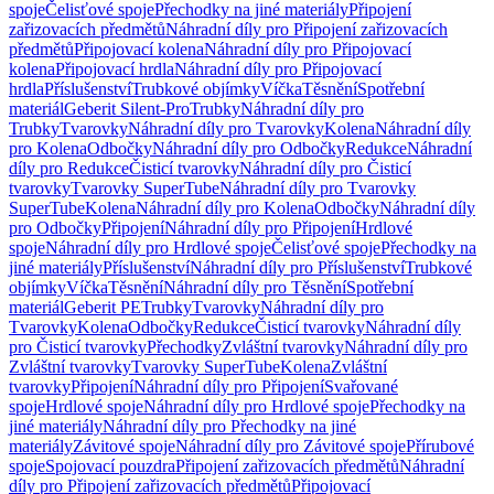
spoje
Čelisťové spoje
Přechodky na jiné materiály
Připojení
zařizovacích předmětů
Náhradní díly pro Připojení zařizovacích
předmětů
Připojovací kolena
Náhradní díly pro Připojovací
kolena
Připojovací hrdla
Náhradní díly pro Připojovací
hrdla
Příslušenství
Trubkové objímky
Víčka
Těsnění
Spotřební
materiál
Geberit Silent-Pro
Trubky
Náhradní díly pro
Trubky
Tvarovky
Náhradní díly pro Tvarovky
Kolena
Náhradní díly
pro Kolena
Odbočky
Náhradní díly pro Odbočky
Redukce
Náhradní
díly pro Redukce
Čisticí tvarovky
Náhradní díly pro Čisticí
tvarovky
Tvarovky SuperTube
Náhradní díly pro Tvarovky
SuperTube
Kolena
Náhradní díly pro Kolena
Odbočky
Náhradní díly
pro Odbočky
Připojení
Náhradní díly pro Připojení
Hrdlové
spoje
Náhradní díly pro Hrdlové spoje
Čelisťové spoje
Přechodky na
jiné materiály
Příslušenství
Náhradní díly pro Příslušenství
Trubkové
objímky
Víčka
Těsnění
Náhradní díly pro Těsnění
Spotřební
materiál
Geberit PE
Trubky
Tvarovky
Náhradní díly pro
Tvarovky
Kolena
Odbočky
Redukce
Čisticí tvarovky
Náhradní díly
pro Čisticí tvarovky
Přechodky
Zvláštní tvarovky
Náhradní díly pro
Zvláštní tvarovky
Tvarovky SuperTube
Kolena
Zvláštní
tvarovky
Připojení
Náhradní díly pro Připojení
Svařované
spoje
Hrdlové spoje
Náhradní díly pro Hrdlové spoje
Přechodky na
jiné materiály
Náhradní díly pro Přechodky na jiné
materiály
Závitové spoje
Náhradní díly pro Závitové spoje
Přírubové
spoje
Spojovací pouzdra
Připojení zařizovacích předmětů
Náhradní
díly pro Připojení zařizovacích předmětů
Připojovací