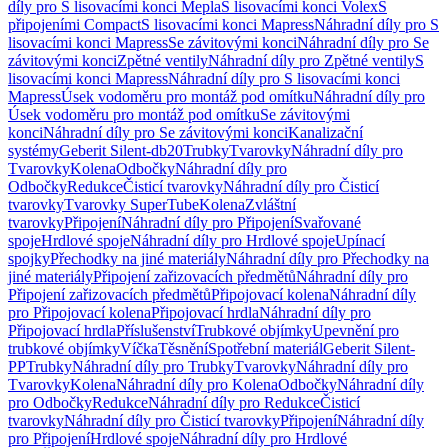
díly pro S lisovacími konci Mepla
S lisovacími konci Volex
S
připojeními Compact
S lisovacími konci Mapress
Náhradní díly pro S
lisovacími konci Mapress
Se závitovými konci
Náhradní díly pro Se
závitovými konci
Zpětné ventily
Náhradní díly pro Zpětné ventily
S
lisovacími konci Mapress
Náhradní díly pro S lisovacími konci
Mapress
Úsek vodoměru pro montáž pod omítku
Náhradní díly pro
Úsek vodoměru pro montáž pod omítku
Se závitovými
konci
Náhradní díly pro Se závitovými konci
Kanalizační
systémy
Geberit Silent-db20
Trubky
Tvarovky
Náhradní díly pro
Tvarovky
Kolena
Odbočky
Náhradní díly pro
Odbočky
Redukce
Čisticí tvarovky
Náhradní díly pro Čisticí
tvarovky
Tvarovky SuperTube
Kolena
Zvláštní
tvarovky
Připojení
Náhradní díly pro Připojení
Svařované
spoje
Hrdlové spoje
Náhradní díly pro Hrdlové spoje
Upínací
spojky
Přechodky na jiné materiály
Náhradní díly pro Přechodky na
jiné materiály
Připojení zařizovacích předmětů
Náhradní díly pro
Připojení zařizovacích předmětů
Připojovací kolena
Náhradní díly
pro Připojovací kolena
Připojovací hrdla
Náhradní díly pro
Připojovací hrdla
Příslušenství
Trubkové objímky
Upevnění pro
trubkové objímky
Víčka
Těsnění
Spotřební materiál
Geberit Silent-
PP
Trubky
Náhradní díly pro Trubky
Tvarovky
Náhradní díly pro
Tvarovky
Kolena
Náhradní díly pro Kolena
Odbočky
Náhradní díly
pro Odbočky
Redukce
Náhradní díly pro Redukce
Čisticí
tvarovky
Náhradní díly pro Čisticí tvarovky
Připojení
Náhradní díly
pro Připojení
Hrdlové spoje
Náhradní díly pro Hrdlové