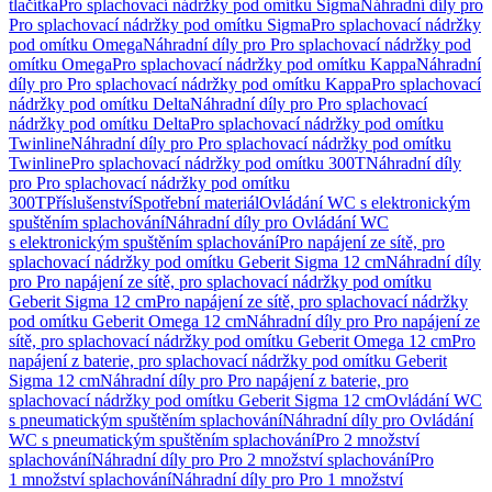
tlačítka
Pro splachovací nádržky pod omítku Sigma
Náhradní díly pro
Pro splachovací nádržky pod omítku Sigma
Pro splachovací nádržky
pod omítku Omega
Náhradní díly pro Pro splachovací nádržky pod
omítku Omega
Pro splachovací nádržky pod omítku Kappa
Náhradní
díly pro Pro splachovací nádržky pod omítku Kappa
Pro splachovací
nádržky pod omítku Delta
Náhradní díly pro Pro splachovací
nádržky pod omítku Delta
Pro splachovací nádržky pod omítku
Twinline
Náhradní díly pro Pro splachovací nádržky pod omítku
Twinline
Pro splachovací nádržky pod omítku 300T
Náhradní díly
pro Pro splachovací nádržky pod omítku
300T
Příslušenství
Spotřební materiál
Ovládání WC s elektronickým
spuštěním splachování
Náhradní díly pro Ovládání WC
s elektronickým spuštěním splachování
Pro napájení ze sítě, pro
splachovací nádržky pod omítku Geberit Sigma 12 cm
Náhradní díly
pro Pro napájení ze sítě, pro splachovací nádržky pod omítku
Geberit Sigma 12 cm
Pro napájení ze sítě, pro splachovací nádržky
pod omítku Geberit Omega 12 cm
Náhradní díly pro Pro napájení ze
sítě, pro splachovací nádržky pod omítku Geberit Omega 12 cm
Pro
napájení z baterie, pro splachovací nádržky pod omítku Geberit
Sigma 12 cm
Náhradní díly pro Pro napájení z baterie, pro
splachovací nádržky pod omítku Geberit Sigma 12 cm
Ovládání WC
s pneumatickým spuštěním splachování
Náhradní díly pro Ovládání
WC s pneumatickým spuštěním splachování
Pro 2 množství
splachování
Náhradní díly pro Pro 2 množství splachování
Pro
1 množství splachování
Náhradní díly pro Pro 1 množství