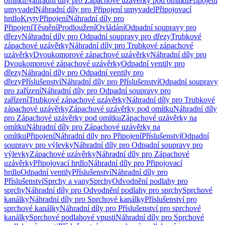
omítku
Náhradní díly pro Zápachové uzávěrky pod omítku
Připojení
umyvadel
Náhradní díly pro Připojení umyvadel
Připojovací
hrdlo
Kryty
Připojení
Náhradní díly pro
Připojení
Těsnění
Prodloužení
Ovládání
Odpadní soupravy pro
dřezy
Náhradní díly pro Odpadní soupravy pro dřezy
Trubkové
zápachové uzávěrky
Náhradní díly pro Trubkové zápachové
uzávěrky
Dvoukomorové zápachové uzávěrky
Náhradní díly pro
Dvoukomorové zápachové uzávěrky
Odpadní ventily pro
dřezy
Náhradní díly pro Odpadní ventily pro
dřezy
Příslušenství
Náhradní díly pro Příslušenství
Odpadní soupravy
pro zařízení
Náhradní díly pro Odpadní soupravy pro
zařízení
Trubkové zápachové uzávěrky
Náhradní díly pro Trubkové
zápachové uzávěrky
Zápachové uzávěrky pod omítku
Náhradní díly
pro Zápachové uzávěrky pod omítku
Zápachové uzávěrky na
omítku
Náhradní díly pro Zápachové uzávěrky na
omítku
Připojení
Náhradní díly pro Připojení
Příslušenství
Odpadní
soupravy pro výlevky
Náhradní díly pro Odpadní soupravy pro
výlevky
Zápachové uzávěrky
Náhradní díly pro Zápachové
uzávěrky
Připojovací hrdlo
Náhradní díly pro Připojovací
hrdlo
Odpadní ventily
Příslušenství
Náhradní díly pro
Příslušenství
Sprchy a vany
Sprchy
Odvodnění podlahy pro
sprchy
Náhradní díly pro Odvodnění podlahy pro sprchy
Sprchové
kanálky
Náhradní díly pro Sprchové kanálky
Příslušenství pro
sprchové kanálky
Náhradní díly pro Příslušenství pro sprchové
kanálky
Sprchové podlahové vpusti
Náhradní díly pro Sprchové