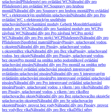
splachování
Příslušenství pro ovládání WC
Náhradní díly pro
Příslušenství pro ovládání WC
Soupravy pro hrubou
montáž
Náhradní díly pro Soupravy pro hrubou montáž
Pro ovládání
WC s elektronickým spuštěním splachování
Náhradní díly pro Pro
ovládání WC s elektronickým spuštěním
splachování
Spojky
Sanitární moduly Geberit Monolith
Sanitární
moduly pro WC
Náhradní díly pro Sanitární moduly pro WC
Pro
závěsná WC
Náhradní díly pro Pro závěsná WC
Pro stojící
WC
Náhradní díly pro Pro stojící WC
Příslušenství
Náhradní díly pro
Příslušenství
Spotřební materiál
Pisoáry
Pisoáry, splachované vodou,
s okrajem
Náhradní díly pro Pisoáry, splachované vodou,
s okrajem
Bez víka
Náhradní díly pro Bez víka
Pisoáry, splachované
vodou, bez okraje
Náhradní díly pro Pisoáry, splachované vodou,
bez okraje
Pro montáž na omítku nebo podomítkové ovládání
splachování pisoáru
Náhradní díly pro Pro montáž na omítku nebo
podomítkové ovládání splachování pisoáru
S integrovaným
ovládáním splachování pisoáru
Náhradní díly pro S integrovaným
ovládáním splachování pisoáru
Pro integrované ovládání splachování
pisoáru
Náhradní díly pro Pro integrované ovládání splachování
pisoáru
Pisoáry, splachované vodou, s víkem / pro víko
Náhradní díly
pro Pisoáry, splachované vodou, s víkem / pro víko
Bez
oplachovacího okraje
Náhradní díly pro Bez oplachovacího okraje
Se
splachovacím okrajem
Náhradní díly pro Se splachovacím
okrajem
Pisoáry, provoz bez vody
Náhradní díly pro Pisoáry, provoz
bez vody
Bez víka
Náhradní díly pro Bez víka
Dělicí stěny