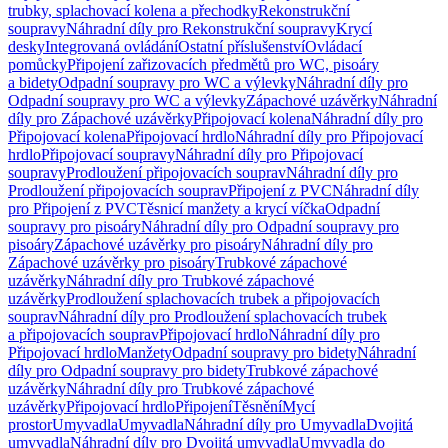
trubky, splachovací kolena a přechodky
Rekonstrukční
soupravy
Náhradní díly pro Rekonstrukční soupravy
Krycí
desky
Integrovaná ovládání
Ostatní příslušenství
Ovládací
pomůcky
Připojení zařizovacích předmětů pro WC, pisoáry
a bidety
Odpadní soupravy pro WC a výlevky
Náhradní díly pro
Odpadní soupravy pro WC a výlevky
Zápachové uzávěrky
Náhradní
díly pro Zápachové uzávěrky
Připojovací kolena
Náhradní díly pro
Připojovací kolena
Připojovací hrdlo
Náhradní díly pro Připojovací
hrdlo
Připojovací soupravy
Náhradní díly pro Připojovací
soupravy
Prodloužení připojovacích souprav
Náhradní díly pro
Prodloužení připojovacích souprav
Připojení z PVC
Náhradní díly
pro Připojení z PVC
Těsnicí manžety a krycí víčka
Odpadní
soupravy pro pisoáry
Náhradní díly pro Odpadní soupravy pro
pisoáry
Zápachové uzávěrky pro pisoáry
Náhradní díly pro
Zápachové uzávěrky pro pisoáry
Trubkové zápachové
uzávěrky
Náhradní díly pro Trubkové zápachové
uzávěrky
Prodloužení splachovacích trubek a připojovacích
souprav
Náhradní díly pro Prodloužení splachovacích trubek
a připojovacích souprav
Připojovací hrdlo
Náhradní díly pro
Připojovací hrdlo
Manžety
Odpadní soupravy pro bidety
Náhradní
díly pro Odpadní soupravy pro bidety
Trubkové zápachové
uzávěrky
Náhradní díly pro Trubkové zápachové
uzávěrky
Připojovací hrdlo
Připojení
Těsnění
Mycí
prostor
Umyvadla
Umyvadla
Náhradní díly pro Umyvadla
Dvojitá
umyvadla
Náhradní díly pro Dvojitá umyvadla
Umyvadla do