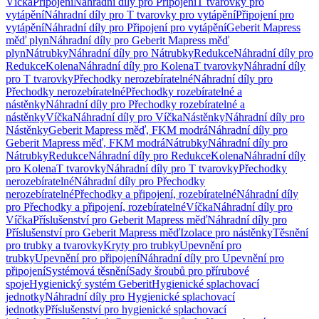
Víčka
Připojení
Náhradní díly pro Připojení
T tvarovky pro
vytápění
Náhradní díly pro T tvarovky pro vytápění
Připojení pro
vytápění
Náhradní díly pro Připojení pro vytápění
Geberit Mapress
měď plyn
Náhradní díly pro Geberit Mapress měď
plyn
Nátrubky
Náhradní díly pro Nátrubky
Redukce
Náhradní díly pro
Redukce
Kolena
Náhradní díly pro Kolena
T tvarovky
Náhradní díly
pro T tvarovky
Přechodky nerozebíratelné
Náhradní díly pro
Přechodky nerozebíratelné
Přechodky rozebíratelné a
nástěnky
Náhradní díly pro Přechodky rozebíratelné a
nástěnky
Víčka
Náhradní díly pro Víčka
Nástěnky
Náhradní díly pro
Nástěnky
Geberit Mapress měď, FKM modrá
Náhradní díly pro
Geberit Mapress měď, FKM modrá
Nátrubky
Náhradní díly pro
Nátrubky
Redukce
Náhradní díly pro Redukce
Kolena
Náhradní díly
pro Kolena
T tvarovky
Náhradní díly pro T tvarovky
Přechodky
nerozebíratelné
Náhradní díly pro Přechodky
nerozebíratelné
Přechodky a připojení, rozebíratelné
Náhradní díly
pro Přechodky a připojení, rozebíratelné
Víčka
Náhradní díly pro
Víčka
Příslušenství pro Geberit Mapress měď
Náhradní díly pro
Příslušenství pro Geberit Mapress měď
Izolace pro nástěnky
Těsnění
pro trubky a tvarovky
Kryty pro trubky
Upevnění pro
trubky
Upevnění pro připojení
Náhradní díly pro Upevnění pro
připojení
Systémová těsnění
Sady šroubů pro přírubové
spoje
Hygienický systém Geberit
Hygienické splachovací
jednotky
Náhradní díly pro Hygienické splachovací
jednotky
Příslušenství pro hygienické splachovací