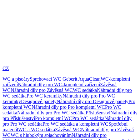
CZ
WC a pisoáry
Sprchovací WC Geberit AquaClean
WC-kompletní
zařízení
Náhradní díly pro WC-kompletní zařízení
Závěsná
WC
Náhradní díly pro Závěsná WC
WC sedátka
Náhradní díly pro
WC sedátka
Pro WC keramiky
Náhradní díly pro Pro WC
keramiky
Designové panely
Náhradní díly pro Designové panely
Pro
kompletní WC
Náhradní díly pro Pro kompletní WC
Pro WC
sedátka
Náhradní díly pro Pro WC sedátka
Příslušenství
Náhradní díly
pro Příslušenství
Pro kompletní WC
Pro WC sedátka
Náhradní díly
pro Pro WC sedátka
Pro WC sedátka a kompletní WC
Spotřební
materiál
WC a WC sedátka
Závěsná WC
Náhradní díly pro Závěsná
WC
WC s hlubokým splachováním
Náhradní díly pro