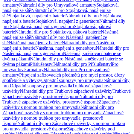
armatury
Náhradní díly pro Umyvadlové armatury
Stojánková,
napájení ze sítě
Náhradní díly pro Stojánková, napájení ze
sítě
Stojánková, napájení z baterie
Náhradní díly pro Stojánková,
napájení z baterie
Stojánková, napájení z generátoru
Náhradní díly
pro Stojánková, napájení z generátoru
Stojánková, páková
baterie
Náhradní díly pro Stojánková, páková baterie
Nástěnná,
napájení ze sítě
Náhradní díly pro Nástěnná, napájení ze
sítě
Nástěnná, napájení z baterie
Náhradní díly pro Nástěnná,
napájení z baterie
Nástěnná, napájení z generátoru
Náhradní díly pro
Nástěnná, napájení z generátoru
Nástěnná, směšovací baterie se
dvěma pákami
Náhradní díly pro Nástěnná, směšovací baterie se
dvěma pákami
Příslušenství
Náhradní díly pro Příslušenství
Pro
umyvadlové armatury
Náhradní díly pro Pro umyvadlové
armatury
Připojení zařizovacích předmětů pro mycí prostor, dřezy,
spotřebiče a výlevky
Odpadní soupravy pro umyvadla
Náhradní díly
pro Odpadní soupravy pro umyvadla
Trubkové zápachové
uzávěrky
Náhradní díly pro Trubkové zápachové uzávěrky
Trubkové
zápachové uzávěrky, prostorově úsporné
Náhradní díly pro
Trubkové zápachové uzávěrky, prostorově úsporné
Zápachové
uzávěrky s nornou trubkou pro umyvadla
Náhradní díly pro
Zápachové uzávěrky s nornou trubkou pro umyvadla
Zápachové
uzávěrky s nornou trubkou pro umyvadla, prostorově
úsporné
Náhradní díly pro Zápachové uzávěrky s nornou trubkou
pro umyvadla, prostorově úsporné
Zápachové uzávěrky pod