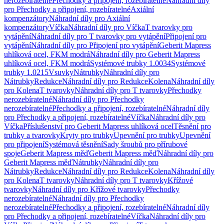
nerozebíratelné
Přechodky a připojení, rozebíratelné
Náhradní díly
pro Přechodky a připojení, rozebíratelné
Axiální
kompenzátory
Náhradní díly pro Axiální
kompenzátory
Víčka
Náhradní díly pro Víčka
T tvarovky pro
vytápění
Náhradní díly pro T tvarovky pro vytápění
Připojení pro
vytápění
Náhradní díly pro Připojení pro vytápění
Geberit Mapress
uhlíková ocel, FKM modrá
Náhradní díly pro Geberit Mapress
uhlíková ocel, FKM modrá
Systémové trubky 1.0034
Systémové
trubky 1.0215
Vsuvky
Nátrubky
Náhradní díly pro
Nátrubky
Redukce
Náhradní díly pro Redukce
Kolena
Náhradní díly
pro Kolena
T tvarovky
Náhradní díly pro T tvarovky
Přechodky
nerozebíratelné
Náhradní díly pro Přechodky
nerozebíratelné
Přechodky a připojení, rozebíratelné
Náhradní díly
pro Přechodky a připojení, rozebíratelné
Víčka
Náhradní díly pro
Víčka
Příslušenství pro Geberit Mapress uhlíková ocel
Těsnění pro
trubky a tvarovky
Kryty pro trubky
Upevnění pro trubky
Upevnění
pro připojení
Systémová těsnění
Sady šroubů pro přírubové
spoje
Geberit Mapress měď
Geberit Mapress měď
Náhradní díly pro
Geberit Mapress měď
Nátrubky
Náhradní díly pro
Nátrubky
Redukce
Náhradní díly pro Redukce
Kolena
Náhradní díly
pro Kolena
T tvarovky
Náhradní díly pro T tvarovky
Křížové
tvarovky
Náhradní díly pro Křížové tvarovky
Přechodky
nerozebíratelné
Náhradní díly pro Přechodky
nerozebíratelné
Přechodky a připojení, rozebíratelné
Náhradní díly
pro Přechodky a připojení, rozebíratelné
Víčka
Náhradní díly pro