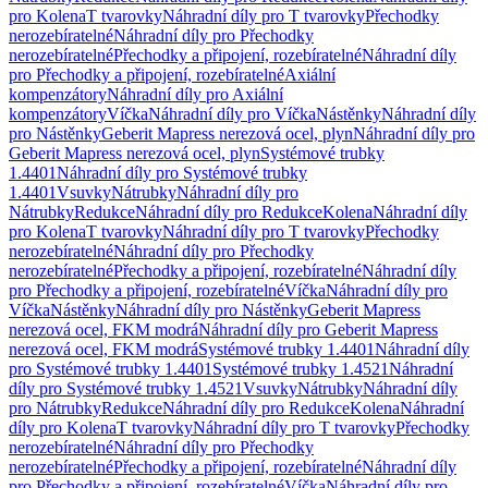
pro Kolena
T tvarovky
Náhradní díly pro T tvarovky
Přechodky
nerozebíratelné
Náhradní díly pro Přechodky
nerozebíratelné
Přechodky a připojení, rozebíratelné
Náhradní díly
pro Přechodky a připojení, rozebíratelné
Axiální
kompenzátory
Náhradní díly pro Axiální
kompenzátory
Víčka
Náhradní díly pro Víčka
Nástěnky
Náhradní díly
pro Nástěnky
Geberit Mapress nerezová ocel, plyn
Náhradní díly pro
Geberit Mapress nerezová ocel, plyn
Systémové trubky
1.4401
Náhradní díly pro Systémové trubky
1.4401
Vsuvky
Nátrubky
Náhradní díly pro
Nátrubky
Redukce
Náhradní díly pro Redukce
Kolena
Náhradní díly
pro Kolena
T tvarovky
Náhradní díly pro T tvarovky
Přechodky
nerozebíratelné
Náhradní díly pro Přechodky
nerozebíratelné
Přechodky a připojení, rozebíratelné
Náhradní díly
pro Přechodky a připojení, rozebíratelné
Víčka
Náhradní díly pro
Víčka
Nástěnky
Náhradní díly pro Nástěnky
Geberit Mapress
nerezová ocel, FKM modrá
Náhradní díly pro Geberit Mapress
nerezová ocel, FKM modrá
Systémové trubky 1.4401
Náhradní díly
pro Systémové trubky 1.4401
Systémové trubky 1.4521
Náhradní
díly pro Systémové trubky 1.4521
Vsuvky
Nátrubky
Náhradní díly
pro Nátrubky
Redukce
Náhradní díly pro Redukce
Kolena
Náhradní
díly pro Kolena
T tvarovky
Náhradní díly pro T tvarovky
Přechodky
nerozebíratelné
Náhradní díly pro Přechodky
nerozebíratelné
Přechodky a připojení, rozebíratelné
Náhradní díly
pro Přechodky a připojení, rozebíratelné
Víčka
Náhradní díly pro