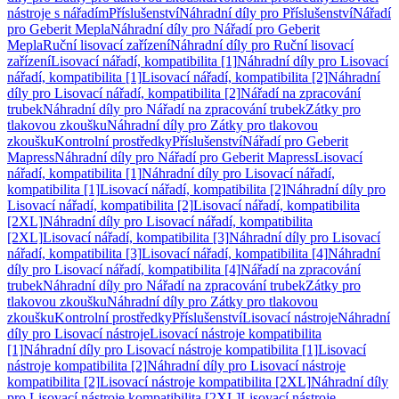
nástroje s nářadím
Příslušenství
Náhradní díly pro Příslušenství
Nářadí
pro Geberit Mepla
Náhradní díly pro Nářadí pro Geberit
Mepla
Ruční lisovací zařízení
Náhradní díly pro Ruční lisovací
zařízení
Lisovací nářadí, kompatibilita [1]
Náhradní díly pro Lisovací
nářadí, kompatibilita [1]
Lisovací nářadí, kompatibilita [2]
Náhradní
díly pro Lisovací nářadí, kompatibilita [2]
Nářadí na zpracování
trubek
Náhradní díly pro Nářadí na zpracování trubek
Zátky pro
tlakovou zkoušku
Náhradní díly pro Zátky pro tlakovou
zkoušku
Kontrolní prostředky
Příslušenství
Nářadí pro Geberit
Mapress
Náhradní díly pro Nářadí pro Geberit Mapress
Lisovací
nářadí, kompatibilita [1]
Náhradní díly pro Lisovací nářadí,
kompatibilita [1]
Lisovací nářadí, kompatibilita [2]
Náhradní díly pro
Lisovací nářadí, kompatibilita [2]
Lisovací nářadí, kompatibilita
[2XL]
Náhradní díly pro Lisovací nářadí, kompatibilita
[2XL]
Lisovací nářadí, kompatibilita [3]
Náhradní díly pro Lisovací
nářadí, kompatibilita [3]
Lisovací nářadí, kompatibilita [4]
Náhradní
díly pro Lisovací nářadí, kompatibilita [4]
Nářadí na zpracování
trubek
Náhradní díly pro Nářadí na zpracování trubek
Zátky pro
tlakovou zkoušku
Náhradní díly pro Zátky pro tlakovou
zkoušku
Kontrolní prostředky
Příslušenství
Lisovací nástroje
Náhradní
díly pro Lisovací nástroje
Lisovací nástroje kompatibilita
[1]
Náhradní díly pro Lisovací nástroje kompatibilita [1]
Lisovací
nástroje kompatibilita [2]
Náhradní díly pro Lisovací nástroje
kompatibilita [2]
Lisovací nástroje kompatibilita [2XL]
Náhradní díly
pro Lisovací nástroje kompatibilita [2XL]
Lisovací nástroje,