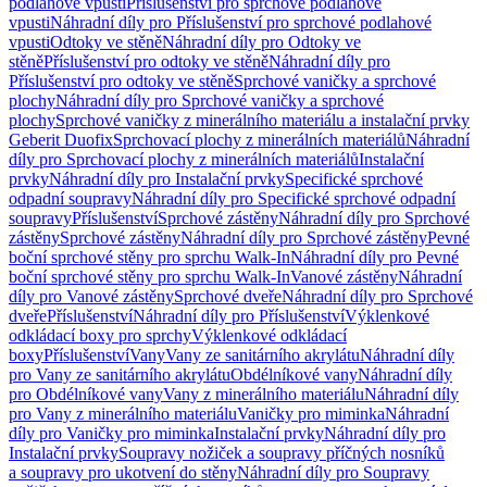
podlahové vpusti
Příslušenství pro sprchové podlahové
vpusti
Náhradní díly pro Příslušenství pro sprchové podlahové
vpusti
Odtoky ve stěně
Náhradní díly pro Odtoky ve
stěně
Příslušenství pro odtoky ve stěně
Náhradní díly pro
Příslušenství pro odtoky ve stěně
Sprchové vaničky a sprchové
plochy
Náhradní díly pro Sprchové vaničky a sprchové
plochy
Sprchové vaničky z minerálního materiálu a instalační prvky
Geberit Duofix
Sprchovací plochy z minerálních materiálů
Náhradní
díly pro Sprchovací plochy z minerálních materiálů
Instalační
prvky
Náhradní díly pro Instalační prvky
Specifické sprchové
odpadní soupravy
Náhradní díly pro Specifické sprchové odpadní
soupravy
Příslušenství
Sprchové zástěny
Náhradní díly pro Sprchové
zástěny
Sprchové zástěny
Náhradní díly pro Sprchové zástěny
Pevné
boční sprchové stěny pro sprchu Walk-In
Náhradní díly pro Pevné
boční sprchové stěny pro sprchu Walk-In
Vanové zástěny
Náhradní
díly pro Vanové zástěny
Sprchové dveře
Náhradní díly pro Sprchové
dveře
Příslušenství
Náhradní díly pro Příslušenství
Výklenkové
odkládací boxy pro sprchy
Výklenkové odkládací
boxy
Příslušenství
Vany
Vany ze sanitárního akrylátu
Náhradní díly
pro Vany ze sanitárního akrylátu
Obdélníkové vany
Náhradní díly
pro Obdélníkové vany
Vany z minerálního materiálu
Náhradní díly
pro Vany z minerálního materiálu
Vaničky pro miminka
Náhradní
díly pro Vaničky pro miminka
Instalační prvky
Náhradní díly pro
Instalační prvky
Soupravy nožiček a soupravy příčných nosníků
a soupravy pro ukotvení do stěny
Náhradní díly pro Soupravy