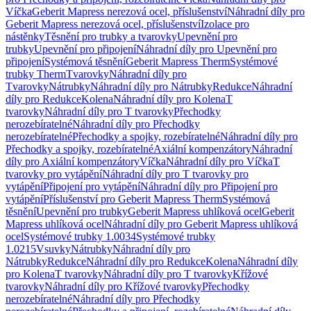
Víčka
Geberit Mapress nerezová ocel, příslušenství
Náhradní díly pro
Geberit Mapress nerezová ocel, příslušenství
Izolace pro
nástěnky
Těsnění pro trubky a tvarovky
Upevnění pro
trubky
Upevnění pro připojení
Náhradní díly pro Upevnění pro
připojení
Systémová těsnění
Geberit Mapress Therm
Systémové
trubky Therm
Tvarovky
Náhradní díly pro
Tvarovky
Nátrubky
Náhradní díly pro Nátrubky
Redukce
Náhradní
díly pro Redukce
Kolena
Náhradní díly pro Kolena
T
tvarovky
Náhradní díly pro T tvarovky
Přechodky
nerozebíratelné
Náhradní díly pro Přechodky
nerozebíratelné
Přechodky a spojky, rozebíratelné
Náhradní díly pro
Přechodky a spojky, rozebíratelné
Axiální kompenzátory
Náhradní
díly pro Axiální kompenzátory
Víčka
Náhradní díly pro Víčka
T
tvarovky pro vytápění
Náhradní díly pro T tvarovky pro
vytápění
Připojení pro vytápění
Náhradní díly pro Připojení pro
vytápění
Příslušenství pro Geberit Mapress Therm
Systémová
těsnění
Upevnění pro trubky
Geberit Mapress uhlíková ocel
Geberit
Mapress uhlíková ocel
Náhradní díly pro Geberit Mapress uhlíková
ocel
Systémové trubky 1.0034
Systémové trubky
1.0215
Vsuvky
Nátrubky
Náhradní díly pro
Nátrubky
Redukce
Náhradní díly pro Redukce
Kolena
Náhradní díly
pro Kolena
T tvarovky
Náhradní díly pro T tvarovky
Křížové
tvarovky
Náhradní díly pro Křížové tvarovky
Přechodky
nerozebíratelné
Náhradní díly pro Přechodky