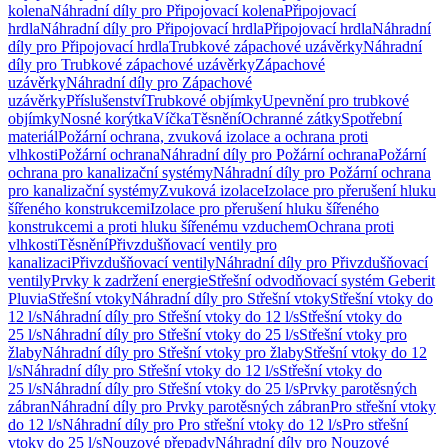
kolena
Náhradní díly pro Připojovací kolena
Připojovací
hrdla
Náhradní díly pro Připojovací hrdla
Připojovací hrdla
Náhradní
díly pro Připojovací hrdla
Trubkové zápachové uzávěrky
Náhradní
díly pro Trubkové zápachové uzávěrky
Zápachové
uzávěrky
Náhradní díly pro Zápachové
uzávěrky
Příslušenství
Trubkové objímky
Upevnění pro trubkové
objímky
Nosné korýtka
Víčka
Těsnění
Ochranné zátky
Spotřební
materiál
Požární ochrana, zvuková izolace a ochrana proti
vlhkosti
Požární ochrana
Náhradní díly pro Požární ochrana
Požární
ochrana pro kanalizační systémy
Náhradní díly pro Požární ochrana
pro kanalizační systémy
Zvuková izolace
Izolace pro přerušení hluku
šířeného konstrukcemi
Izolace pro přerušení hluku šířeného
konstrukcemi a proti hluku šířenému vzduchem
Ochrana proti
vlhkosti
Těsnění
Přivzdušňovací ventily pro
kanalizaci
Přivzdušňovací ventily
Náhradní díly pro Přivzdušňovací
ventily
Prvky k zadržení energie
Střešní odvodňovací systém Geberit
Pluvia
Střešní vtoky
Náhradní díly pro Střešní vtoky
Střešní vtoky do
12 l/s
Náhradní díly pro Střešní vtoky do 12 l/s
Střešní vtoky do
25 l/s
Náhradní díly pro Střešní vtoky do 25 l/s
Střešní vtoky pro
žlaby
Náhradní díly pro Střešní vtoky pro žlaby
Střešní vtoky do 12
l/s
Náhradní díly pro Střešní vtoky do 12 l/s
Střešní vtoky do
25 l/s
Náhradní díly pro Střešní vtoky do 25 l/s
Prvky parotěsných
zábran
Náhradní díly pro Prvky parotěsných zábran
Pro střešní vtoky
do 12 l/s
Náhradní díly pro Pro střešní vtoky do 12 l/s
Pro střešní
vtoky do 25 l/s
Nouzové přepady
Náhradní díly pro Nouzové