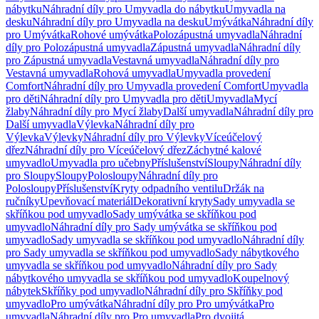
nábytku
Náhradní díly pro Umyvadla do nábytku
Umyvadla na
desku
Náhradní díly pro Umyvadla na desku
Umývátka
Náhradní díly
pro Umývátka
Rohové umývátka
Polozápustná umyvadla
Náhradní
díly pro Polozápustná umyvadla
Zápustná umyvadla
Náhradní díly
pro Zápustná umyvadla
Vestavná umyvadla
Náhradní díly pro
Vestavná umyvadla
Rohová umyvadla
Umyvadla provedení
Comfort
Náhradní díly pro Umyvadla provedení Comfort
Umyvadla
pro děti
Náhradní díly pro Umyvadla pro děti
Umyvadla
Mycí
žlaby
Náhradní díly pro Mycí žlaby
Další umyvadla
Náhradní díly pro
Další umyvadla
Výlevka
Náhradní díly pro
Výlevka
Výlevky
Náhradní díly pro Výlevky
Víceúčelový
dřez
Náhradní díly pro Víceúčelový dřez
Záchytné kalové
umyvadlo
Umyvadla pro učebny
Příslušenství
Sloupy
Náhradní díly
pro Sloupy
Sloupy
Polosloupy
Náhradní díly pro
Polosloupy
Příslušenství
Kryty odpadního ventilu
Držák na
ručníky
Upevňovací materiál
Dekorativní kryty
Sady umyvadla se
skříňkou pod umyvadlo
Sady umývátka se skříňkou pod
umyvadlo
Náhradní díly pro Sady umývátka se skříňkou pod
umyvadlo
Sady umyvadla se skříňkou pod umyvadlo
Náhradní díly
pro Sady umyvadla se skříňkou pod umyvadlo
Sady nábytkového
umyvadla se skříňkou pod umyvadlo
Náhradní díly pro Sady
nábytkového umyvadla se skříňkou pod umyvadlo
Koupelnový
nábytek
Skříňky pod umyvadlo
Náhradní díly pro Skříňky pod
umyvadlo
Pro umývátka
Náhradní díly pro Pro umývátka
Pro
umyvadla
Náhradní díly pro Pro umyvadla
Pro dvojitá