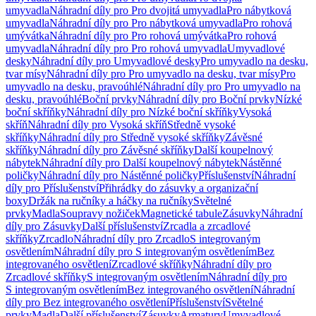
umyvadla
Náhradní díly pro Pro dvojitá umyvadla
Pro nábytková
umyvadla
Náhradní díly pro Pro nábytková umyvadla
Pro rohová
umývátka
Náhradní díly pro Pro rohová umývátka
Pro rohová
umyvadla
Náhradní díly pro Pro rohová umyvadla
Umyvadlové
desky
Náhradní díly pro Umyvadlové desky
Pro umyvadlo na desku,
tvar mísy
Náhradní díly pro Pro umyvadlo na desku, tvar mísy
Pro
umyvadlo na desku, pravoúhlé
Náhradní díly pro Pro umyvadlo na
desku, pravoúhlé
Boční prvky
Náhradní díly pro Boční prvky
Nízké
boční skříňky
Náhradní díly pro Nízké boční skříňky
Vysoká
skříň
Náhradní díly pro Vysoká skříň
Středně vysoké
skříňky
Náhradní díly pro Středně vysoké skříňky
Závěsné
skříňky
Náhradní díly pro Závěsné skříňky
Další koupelnový
nábytek
Náhradní díly pro Další koupelnový nábytek
Nástěnné
poličky
Náhradní díly pro Nástěnné poličky
Příslušenství
Náhradní
díly pro Příslušenství
Přihrádky do zásuvky a organizační
boxy
Držák na ručníky a háčky na ručníky
Světelné
prvky
Madla
Soupravy nožiček
Magnetické tabule
Zásuvky
Náhradní
díly pro Zásuvky
Další příslušenství
Zrcadla a zrcadlové
skříňky
Zrcadlo
Náhradní díly pro Zrcadlo
S integrovaným
osvětlením
Náhradní díly pro S integrovaným osvětlením
Bez
integrovaného osvětlení
Zrcadlové skříňky
Náhradní díly pro
Zrcadlové skříňky
S integrovaným osvětlením
Náhradní díly pro
S integrovaným osvětlením
Bez integrovaného osvětlení
Náhradní
díly pro Bez integrovaného osvětlení
Příslušenství
Světelné
prvky
Madla
Další příslušenství
Zásuvky
Armatury
Umyvadlové