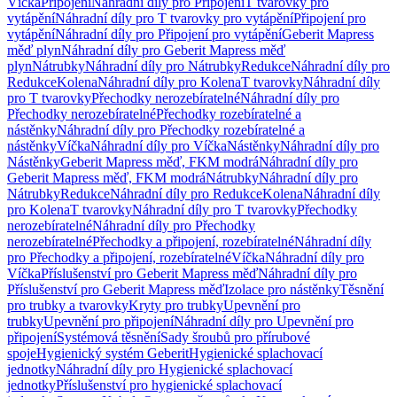
Víčka
Připojení
Náhradní díly pro Připojení
T tvarovky pro
vytápění
Náhradní díly pro T tvarovky pro vytápění
Připojení pro
vytápění
Náhradní díly pro Připojení pro vytápění
Geberit Mapress
měď plyn
Náhradní díly pro Geberit Mapress měď
plyn
Nátrubky
Náhradní díly pro Nátrubky
Redukce
Náhradní díly pro
Redukce
Kolena
Náhradní díly pro Kolena
T tvarovky
Náhradní díly
pro T tvarovky
Přechodky nerozebíratelné
Náhradní díly pro
Přechodky nerozebíratelné
Přechodky rozebíratelné a
nástěnky
Náhradní díly pro Přechodky rozebíratelné a
nástěnky
Víčka
Náhradní díly pro Víčka
Nástěnky
Náhradní díly pro
Nástěnky
Geberit Mapress měď, FKM modrá
Náhradní díly pro
Geberit Mapress měď, FKM modrá
Nátrubky
Náhradní díly pro
Nátrubky
Redukce
Náhradní díly pro Redukce
Kolena
Náhradní díly
pro Kolena
T tvarovky
Náhradní díly pro T tvarovky
Přechodky
nerozebíratelné
Náhradní díly pro Přechodky
nerozebíratelné
Přechodky a připojení, rozebíratelné
Náhradní díly
pro Přechodky a připojení, rozebíratelné
Víčka
Náhradní díly pro
Víčka
Příslušenství pro Geberit Mapress měď
Náhradní díly pro
Příslušenství pro Geberit Mapress měď
Izolace pro nástěnky
Těsnění
pro trubky a tvarovky
Kryty pro trubky
Upevnění pro
trubky
Upevnění pro připojení
Náhradní díly pro Upevnění pro
připojení
Systémová těsnění
Sady šroubů pro přírubové
spoje
Hygienický systém Geberit
Hygienické splachovací
jednotky
Náhradní díly pro Hygienické splachovací
jednotky
Příslušenství pro hygienické splachovací