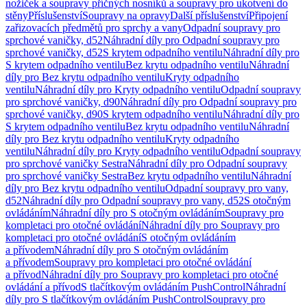
nožiček a soupravy příčných nosníků a soupravy pro ukotvení do
stěny
Příslušenství
Soupravy na opravy
Další příslušenství
Připojení
zařizovacích předmětů pro sprchy a vany
Odpadní soupravy pro
sprchové vaničky, d52
Náhradní díly pro Odpadní soupravy pro
sprchové vaničky, d52
S krytem odpadního ventilu
Náhradní díly pro
S krytem odpadního ventilu
Bez krytu odpadního ventilu
Náhradní
díly pro Bez krytu odpadního ventilu
Kryty odpadního
ventilu
Náhradní díly pro Kryty odpadního ventilu
Odpadní soupravy
pro sprchové vaničky, d90
Náhradní díly pro Odpadní soupravy pro
sprchové vaničky, d90
S krytem odpadního ventilu
Náhradní díly pro
S krytem odpadního ventilu
Bez krytu odpadního ventilu
Náhradní
díly pro Bez krytu odpadního ventilu
Kryty odpadního
ventilu
Náhradní díly pro Kryty odpadního ventilu
Odpadní soupravy
pro sprchové vaničky Sestra
Náhradní díly pro Odpadní soupravy
pro sprchové vaničky Sestra
Bez krytu odpadního ventilu
Náhradní
díly pro Bez krytu odpadního ventilu
Odpadní soupravy pro vany,
d52
Náhradní díly pro Odpadní soupravy pro vany, d52
S otočným
ovládáním
Náhradní díly pro S otočným ovládáním
Soupravy pro
kompletaci pro otočné ovládání
Náhradní díly pro Soupravy pro
kompletaci pro otočné ovládání
S otočným ovládáním
a přívodem
Náhradní díly pro S otočným ovládáním
a přívodem
Soupravy pro kompletaci pro otočné ovládání
a přívod
Náhradní díly pro Soupravy pro kompletaci pro otočné
ovládání a přívod
S tlačítkovým ovládáním PushControl
Náhradní
díly pro S tlačítkovým ovládáním PushControl
Soupravy pro