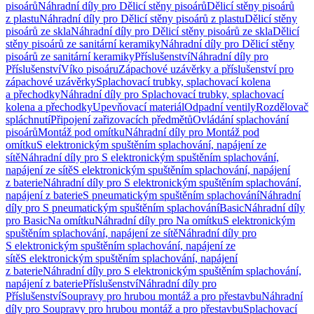
pisoárů
Náhradní díly pro Dělicí stěny pisoárů
Dělicí stěny pisoárů
z plastu
Náhradní díly pro Dělicí stěny pisoárů z plastu
Dělicí stěny
pisoárů ze skla
Náhradní díly pro Dělicí stěny pisoárů ze skla
Dělicí
stěny pisoárů ze sanitární keramiky
Náhradní díly pro Dělicí stěny
pisoárů ze sanitární keramiky
Příslušenství
Náhradní díly pro
Příslušenství
Víko pisoáru
Zápachové uzávěrky a příslušenství pro
zápachové uzávěrky
Splachovací trubky, splachovací kolena
a přechodky
Náhradní díly pro Splachovací trubky, splachovací
kolena a přechodky
Upevňovací materiál
Odpadní ventily
Rozdělovač
spláchnutí
Připojení zařizovacích předmětů
Ovládání splachování
pisoárů
Montáž pod omítku
Náhradní díly pro Montáž pod
omítku
S elektronickým spuštěním splachování, napájení ze
sítě
Náhradní díly pro S elektronickým spuštěním splachování,
napájení ze sítě
S elektronickým spuštěním splachování, napájení
z baterie
Náhradní díly pro S elektronickým spuštěním splachování,
napájení z baterie
S pneumatickým spuštěním splachování
Náhradní
díly pro S pneumatickým spuštěním splachování
Basic
Náhradní díly
pro Basic
Na omítku
Náhradní díly pro Na omítku
S elektronickým
spuštěním splachování, napájení ze sítě
Náhradní díly pro
S elektronickým spuštěním splachování, napájení ze
sítě
S elektronickým spuštěním splachování, napájení
z baterie
Náhradní díly pro S elektronickým spuštěním splachování,
napájení z baterie
Příslušenství
Náhradní díly pro
Příslušenství
Soupravy pro hrubou montáž a pro přestavbu
Náhradní
díly pro Soupravy pro hrubou montáž a pro přestavbu
Splachovací