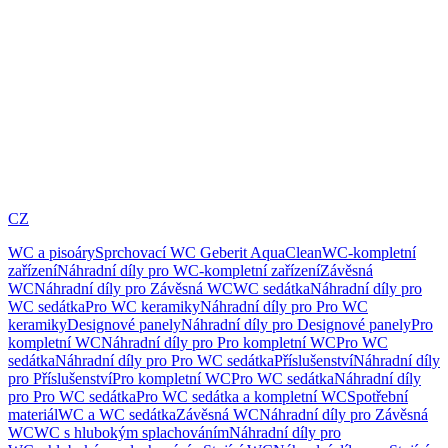
CZ
WC a pisoáry
Sprchovací WC Geberit AquaClean
WC-kompletní
zařízení
Náhradní díly pro WC-kompletní zařízení
Závěsná
WC
Náhradní díly pro Závěsná WC
WC sedátka
Náhradní díly pro
WC sedátka
Pro WC keramiky
Náhradní díly pro Pro WC
keramiky
Designové panely
Náhradní díly pro Designové panely
Pro
kompletní WC
Náhradní díly pro Pro kompletní WC
Pro WC
sedátka
Náhradní díly pro Pro WC sedátka
Příslušenství
Náhradní díly
pro Příslušenství
Pro kompletní WC
Pro WC sedátka
Náhradní díly
pro Pro WC sedátka
Pro WC sedátka a kompletní WC
Spotřební
materiál
WC a WC sedátka
Závěsná WC
Náhradní díly pro Závěsná
WC
WC s hlubokým splachováním
Náhradní díly pro