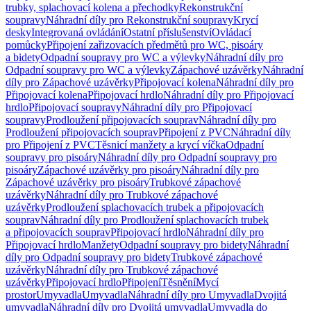
trubky, splachovací kolena a přechodky
Rekonstrukční
soupravy
Náhradní díly pro Rekonstrukční soupravy
Krycí
desky
Integrovaná ovládání
Ostatní příslušenství
Ovládací
pomůcky
Připojení zařizovacích předmětů pro WC, pisoáry
a bidety
Odpadní soupravy pro WC a výlevky
Náhradní díly pro
Odpadní soupravy pro WC a výlevky
Zápachové uzávěrky
Náhradní
díly pro Zápachové uzávěrky
Připojovací kolena
Náhradní díly pro
Připojovací kolena
Připojovací hrdlo
Náhradní díly pro Připojovací
hrdlo
Připojovací soupravy
Náhradní díly pro Připojovací
soupravy
Prodloužení připojovacích souprav
Náhradní díly pro
Prodloužení připojovacích souprav
Připojení z PVC
Náhradní díly
pro Připojení z PVC
Těsnicí manžety a krycí víčka
Odpadní
soupravy pro pisoáry
Náhradní díly pro Odpadní soupravy pro
pisoáry
Zápachové uzávěrky pro pisoáry
Náhradní díly pro
Zápachové uzávěrky pro pisoáry
Trubkové zápachové
uzávěrky
Náhradní díly pro Trubkové zápachové
uzávěrky
Prodloužení splachovacích trubek a připojovacích
souprav
Náhradní díly pro Prodloužení splachovacích trubek
a připojovacích souprav
Připojovací hrdlo
Náhradní díly pro
Připojovací hrdlo
Manžety
Odpadní soupravy pro bidety
Náhradní
díly pro Odpadní soupravy pro bidety
Trubkové zápachové
uzávěrky
Náhradní díly pro Trubkové zápachové
uzávěrky
Připojovací hrdlo
Připojení
Těsnění
Mycí
prostor
Umyvadla
Umyvadla
Náhradní díly pro Umyvadla
Dvojitá
umyvadla
Náhradní díly pro Dvojitá umyvadla
Umyvadla do