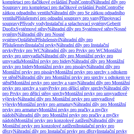
kompletaci pro tlačítkové ovládání PushControl
Náhradní díly pro
Soupravy pro kompletaci pro tlačítkové ovládání PushControl
Se
zátkou odpadního ventilu
Náhradní díly pro Se zátkou odpadního
ventilu
Příslušenství pro odpadní soupravy pro vany
Připojovací
soupravy
Přívody vody
Instalační a splachovací systémy
Geberit
Duofix
Systémové stěny
Náhradní díly pro Systémové stěny
Nosné
systémy
Náhradní díly pro Nosné
systémy
Opláštění
Příslušenství
Náhradní díly pro
Příslušenství
Instalační prvky
Náhradní díly pro Instalační
prvky
Prvky pro WC
Náhradní díly pro Prvky pro WC
Montážní
prvky pro umyvadla
Náhradní díly pro Montážní prvky pro
umyvadla
Montážní prvky pro bidety
Náhradní díly pro Montážní
prvky pro bidety
Montážní prvky pro pisoáry
Náhradní díly pro
Montážní prvky pro pisoáry
Montážní prvky pro sprchy s odtokem
ve stěně
Náhradní díly pro Montážní prvky pro sprchy s odtokem ve
stěně
Montážní prvky pro sprchy a vany
Náhradní díly pro Montážní
prvky pro sprchy a vany
Prvky pro dělicí stěny sprchy
Náhradní díly
pro Prvky pro dělicí stěny sprchy
Montážní prvky pro umyvadlové
výlevky
Náhradní díly pro Montážní prvky pro umyvadlové
výlevky
Montážní prvky pro armatury
Náhradní díly pro Montážní
prvky pro armatury
Montážní prvky pro pračky a myčky
nádobí
Náhradní díly pro Montážní prvky pro pračky a myčky
nádobí
Montážní prvky pro konzolové zatížení
Náhradní díly pro
Montážní prvky pro konzolové zatížení
Instalační prvky pro
dřezy
Náhradní díly pro Instalační prvky pro dřezy
Instalační prvky