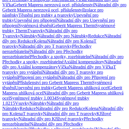
Víčka
Geberit Mapress nerezová ocel, příslušenství
Náhradní díly pro
Geberit Mapress nerezová ocel, příslušenství
Izolace pro
nástěnky
Těsnění pro trubky a tvarovky
Upevnění pro
trubky
Upevnění pro připojení
Náhradní díly pro Upevnění pro
připojení
Systémová těsnění
Geberit Mapress Therm
Systémové
trubky Therm
Tvarovky
Náhradní díly pro
Tvarovky
Nátrubky
Náhradní díly pro Nátrubky
Redukce
Náhradní
díly pro Redukce
Kolena
Náhradní díly pro Kolena
T
tvarovky
Náhradní díly pro T tvarovky
Přechodky
nerozebíratelné
Náhradní díly pro Přechodky
nerozebíratelné
Přechodky a spojky, rozebíratelné
Náhradní díly pro
Přechodky a spojky, rozebíratelné
Axiální kompenzátory
Náhradní
díly pro Axiální kompenzátory
Víčka
Náhradní díly pro Víčka
T
tvarovky pro vytápění
Náhradní díly pro T tvarovky pro
vytápění
Připojení pro vytápění
Náhradní díly pro Připojení pro
vytápění
Příslušenství pro Geberit Mapress Therm
Systémová
těsnění
Upevnění pro trubky
Geberit Mapress uhlíková ocel
Geberit
Mapress uhlíková ocel
Náhradní díly pro Geberit Mapress uhlíková
ocel
Systémové trubky 1.0034
Systémové trubky
1.0215
Vsuvky
Nátrubky
Náhradní díly pro
Nátrubky
Redukce
Náhradní díly pro Redukce
Kolena
Náhradní díly
pro Kolena
T tvarovky
Náhradní díly pro T tvarovky
Křížové
tvarovky
Náhradní díly pro Křížové tvarovky
Přechodky
nerozebíratelné
Náhradní díly pro Přechodky