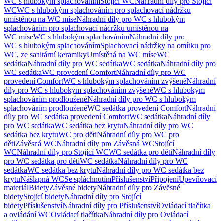
WC s hlubokým splachováním
Stojící WC
Náhradní díly pro Stojící
WC
WC s hlubokým splachováním pro splachovací nádržku
umístěnou na WC míse
Náhradní díly pro WC s hlubokým
splachováním pro splachovací nádržku umístěnou na
WC míse
WC s hlubokým splachováním
Náhradní díly pro
WC s hlubokým splachováním
Splachovací nádržky na omítku pro
WC, ze sanitární keramiky
Umístěná na WC míse
WC
sedátka
Náhradní díly pro WC sedátka
WC sedátka
Náhradní díly pro
WC sedátka
WC provedení Comfort
Náhradní díly pro WC
provedení Comfort
WC s hlubokým splachováním zvýšené
Náhradní
díly pro WC s hlubokým splachováním zvýšené
WC s hlubokým
splachováním prodloužené
Náhradní díly pro WC s hlubokým
splachováním prodloužené
WC sedátka provedení Comfort
Náhradní
díly pro WC sedátka provedení Comfort
WC sedátka
Náhradní díly
pro WC sedátka
WC sedátka bez krytu
Náhradní díly pro WC
sedátka bez krytu
WC pro děti
Náhradní díly pro WC pro
děti
Závěsná WC
Náhradní díly pro Závěsná WC
Stojící
WC
Náhradní díly pro Stojící WC
WC sedátka pro děti
Náhradní díly
pro WC sedátka pro děti
WC sedátka
Náhradní díly pro WC
sedátka
WC sedátka bez krytu
Náhradní díly pro WC sedátka bez
krytu
Nášlapná WC
Se spláchnutím
Příslušenství
Připojení
Upevňovací
materiál
Bidety
Závěsné bidety
Náhradní díly pro Závěsné
bidety
Stojící bidety
Náhradní díly pro Stojící
bidety
Příslušenství
Náhradní díly pro Příslušenství
Ovládací tlačítka
a ovládání WC
Ovládací tlačítka
Náhradní díly pro Ovládací