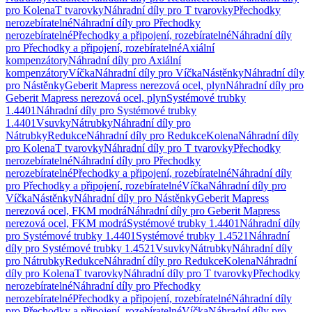
pro Kolena
T tvarovky
Náhradní díly pro T tvarovky
Přechodky
nerozebíratelné
Náhradní díly pro Přechodky
nerozebíratelné
Přechodky a připojení, rozebíratelné
Náhradní díly
pro Přechodky a připojení, rozebíratelné
Axiální
kompenzátory
Náhradní díly pro Axiální
kompenzátory
Víčka
Náhradní díly pro Víčka
Nástěnky
Náhradní díly
pro Nástěnky
Geberit Mapress nerezová ocel, plyn
Náhradní díly pro
Geberit Mapress nerezová ocel, plyn
Systémové trubky
1.4401
Náhradní díly pro Systémové trubky
1.4401
Vsuvky
Nátrubky
Náhradní díly pro
Nátrubky
Redukce
Náhradní díly pro Redukce
Kolena
Náhradní díly
pro Kolena
T tvarovky
Náhradní díly pro T tvarovky
Přechodky
nerozebíratelné
Náhradní díly pro Přechodky
nerozebíratelné
Přechodky a připojení, rozebíratelné
Náhradní díly
pro Přechodky a připojení, rozebíratelné
Víčka
Náhradní díly pro
Víčka
Nástěnky
Náhradní díly pro Nástěnky
Geberit Mapress
nerezová ocel, FKM modrá
Náhradní díly pro Geberit Mapress
nerezová ocel, FKM modrá
Systémové trubky 1.4401
Náhradní díly
pro Systémové trubky 1.4401
Systémové trubky 1.4521
Náhradní
díly pro Systémové trubky 1.4521
Vsuvky
Nátrubky
Náhradní díly
pro Nátrubky
Redukce
Náhradní díly pro Redukce
Kolena
Náhradní
díly pro Kolena
T tvarovky
Náhradní díly pro T tvarovky
Přechodky
nerozebíratelné
Náhradní díly pro Přechodky
nerozebíratelné
Přechodky a připojení, rozebíratelné
Náhradní díly
pro Přechodky a připojení, rozebíratelné
Víčka
Náhradní díly pro