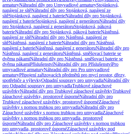
armatury
Náhradní díly pro Umyvadlové armatury
Stojánková,
napájení ze sítě
Náhradní díly pro Stojánková, napájení ze
sítě
Stojánková, napájení z baterie
Náhradní díly pro Stojánková,
napájení z baterie
Stojánková, napájení z generátoru
Náhradní díly
pro Stojánková, napájení z generátoru
Stojánková, páková
baterie
Náhradní díly pro Stojánková, páková baterie
Nástěnná,
napájení ze sítě
Náhradní díly pro Nástěnná, napájení ze
sítě
Nástěnná, napájení z baterie
Náhradní díly pro Nástěnná,
napájení z baterie
Nástěnná, napájení z generátoru
Náhradní díly pro
Nástěnná, napájení z generátoru
Nástěnná, směšovací baterie se
dvěma pákami
Náhradní díly pro Nástěnná, směšovací baterie se
dvěma pákami
Příslušenství
Náhradní díly pro Příslušenství
Pro
umyvadlové armatury
Náhradní díly pro Pro umyvadlové
armatury
Připojení zařizovacích předmětů pro mycí prostor, dřezy,
spotřebiče a výlevky
Odpadní soupravy pro umyvadla
Náhradní díly
pro Odpadní soupravy pro umyvadla
Trubkové zápachové
uzávěrky
Náhradní díly pro Trubkové zápachové uzávěrky
Trubkové
zápachové uzávěrky, prostorově úsporné
Náhradní díly pro
Trubkové zápachové uzávěrky, prostorově úsporné
Zápachové
uzávěrky s nornou trubkou pro umyvadla
Náhradní díly pro
Zápachové uzávěrky s nornou trubkou pro umyvadla
Zápachové
uzávěrky s nornou trubkou pro umyvadla, prostorově
úsporné
Náhradní díly pro Zápachové uzávěrky s nornou trubkou
pro umyvadla, prostorově úsporné
Zápachové uzávěrky pod