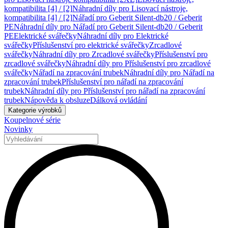
kompatibilita [4] / [2]
Náhradní díly pro Lisovací nástroje,
kompatibilita [4] / [2]
Nářadí pro Geberit Silent-db20 / Geberit
PE
Náhradní díly pro Nářadí pro Geberit Silent-db20 / Geberit
PE
Elektrické svářečky
Náhradní díly pro Elektrické
svářečky
Příslušenství pro elektrické svářečky
Zrcadlové
svářečky
Náhradní díly pro Zrcadlové svářečky
Příslušenství pro
zrcadlové svářečky
Náhradní díly pro Příslušenství pro zrcadlové
svářečky
Nářadí na zpracování trubek
Náhradní díly pro Nářadí na
zpracování trubek
Příslušenství pro nářadí na zpracování
trubek
Náhradní díly pro Příslušenství pro nářadí na zpracování
trubek
Nápověda k obsluze
Dálková ovládání
Kategorie výrobků
Koupelnové série
Novinky