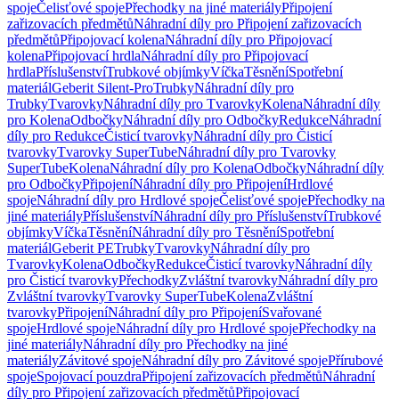
spoje
Čelisťové spoje
Přechodky na jiné materiály
Připojení
zařizovacích předmětů
Náhradní díly pro Připojení zařizovacích
předmětů
Připojovací kolena
Náhradní díly pro Připojovací
kolena
Připojovací hrdla
Náhradní díly pro Připojovací
hrdla
Příslušenství
Trubkové objímky
Víčka
Těsnění
Spotřební
materiál
Geberit Silent-Pro
Trubky
Náhradní díly pro
Trubky
Tvarovky
Náhradní díly pro Tvarovky
Kolena
Náhradní díly
pro Kolena
Odbočky
Náhradní díly pro Odbočky
Redukce
Náhradní
díly pro Redukce
Čisticí tvarovky
Náhradní díly pro Čisticí
tvarovky
Tvarovky SuperTube
Náhradní díly pro Tvarovky
SuperTube
Kolena
Náhradní díly pro Kolena
Odbočky
Náhradní díly
pro Odbočky
Připojení
Náhradní díly pro Připojení
Hrdlové
spoje
Náhradní díly pro Hrdlové spoje
Čelisťové spoje
Přechodky na
jiné materiály
Příslušenství
Náhradní díly pro Příslušenství
Trubkové
objímky
Víčka
Těsnění
Náhradní díly pro Těsnění
Spotřební
materiál
Geberit PE
Trubky
Tvarovky
Náhradní díly pro
Tvarovky
Kolena
Odbočky
Redukce
Čisticí tvarovky
Náhradní díly
pro Čisticí tvarovky
Přechodky
Zvláštní tvarovky
Náhradní díly pro
Zvláštní tvarovky
Tvarovky SuperTube
Kolena
Zvláštní
tvarovky
Připojení
Náhradní díly pro Připojení
Svařované
spoje
Hrdlové spoje
Náhradní díly pro Hrdlové spoje
Přechodky na
jiné materiály
Náhradní díly pro Přechodky na jiné
materiály
Závitové spoje
Náhradní díly pro Závitové spoje
Přírubové
spoje
Spojovací pouzdra
Připojení zařizovacích předmětů
Náhradní
díly pro Připojení zařizovacích předmětů
Připojovací