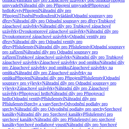
omítku
Náhradní díly pro Zápachové uzávěrky pod omítku
Připojení
umyvadel
Náhradní díly pro Připojení umyvadel
Připojovací
hrdlo
Kryty
Připojení
Náhradní díly pro
Připojení
Těsnění
Prodloužení
Ovládání
Odpadní soupravy pro
dřezy
Náhradní díly pro Odpadní soupravy pro dřezy
Trubkové
zápachové uzávěrky
Náhradní díly pro Trubkové zápachové
uzávěrky
Dvoukomorové zápachové uzávěrky
Náhradní díly pro
Dvoukomorové zápachové uzávěrky
Odpadní ventily pro
dřezy
Náhradní díly pro Odpadní ventily pro
dřezy
Příslušenství
Náhradní díly pro Příslušenství
Odpadní soupravy
pro zařízení
Náhradní díly pro Odpadní soupravy pro
zařízení
Trubkové zápachové uzávěrky
Náhradní díly pro Trubkové
zápachové uzávěrky
Zápachové uzávěrky pod omítku
Náhradní díly
pro Zápachové uzávěrky pod omítku
Zápachové uzávěrky na
omítku
Náhradní díly pro Zápachové uzávěrky na
omítku
Připojení
Náhradní díly pro Připojení
Příslušenství
Odpadní
soupravy pro výlevky
Náhradní díly pro Odpadní soupravy pro
výlevky
Zápachové uzávěrky
Náhradní díly pro Zápachové
uzávěrky
Připojovací hrdlo
Náhradní díly pro Připojovací
hrdlo
Odpadní ventily
Příslušenství
Náhradní díly pro
Příslušenství
Sprchy a vany
Sprchy
Odvodnění podlahy pro
sprchy
Náhradní díly pro Odvodnění podlahy pro sprchy
Sprchové
kanálky
Náhradní díly pro Sprchové kanálky
Příslušenství pro
sprchové kanálky
Náhradní díly pro Příslušenství pro sprchové
kanálky
Sprchové podlahové vpusti
Náhradní díly pro Sprchové