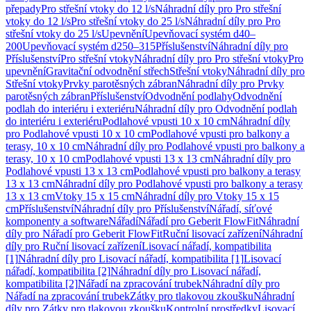
přepady
Pro střešní vtoky do 12 l/s
Náhradní díly pro Pro střešní
vtoky do 12 l/s
Pro střešní vtoky do 25 l/s
Náhradní díly pro Pro
střešní vtoky do 25 l/s
Upevnění
Upevňovací systém d40–
200
Upevňovací systém d250–315
Příslušenství
Náhradní díly pro
Příslušenství
Pro střešní vtoky
Náhradní díly pro Pro střešní vtoky
Pro
upevnění
Gravitační odvodnění střech
Střešní vtoky
Náhradní díly pro
Střešní vtoky
Prvky parotěsných zábran
Náhradní díly pro Prvky
parotěsných zábran
Příslušenství
Odvodnění podlahy
Odvodnění
podlah do interiéru i exteriéru
Náhradní díly pro Odvodnění podlah
do interiéru i exteriéru
Podlahové vpusti 10 x 10 cm
Náhradní díly
pro Podlahové vpusti 10 x 10 cm
Podlahové vpusti pro balkony a
terasy, 10 x 10 cm
Náhradní díly pro Podlahové vpusti pro balkony a
terasy, 10 x 10 cm
Podlahové vpusti 13 x 13 cm
Náhradní díly pro
Podlahové vpusti 13 x 13 cm
Podlahové vpusti pro balkony a terasy
13 x 13 cm
Náhradní díly pro Podlahové vpusti pro balkony a terasy
13 x 13 cm
Vtoky 15 x 15 cm
Náhradní díly pro Vtoky 15 x 15
cm
Příslušenství
Náhradní díly pro Příslušenství
Nářadí, síťové
komponenty a software
Nářadí
Nářadí pro Geberit FlowFit
Náhradní
díly pro Nářadí pro Geberit FlowFit
Ruční lisovací zařízení
Náhradní
díly pro Ruční lisovací zařízení
Lisovací nářadí, kompatibilita
[1]
Náhradní díly pro Lisovací nářadí, kompatibilita [1]
Lisovací
nářadí, kompatibilita [2]
Náhradní díly pro Lisovací nářadí,
kompatibilita [2]
Nářadí na zpracování trubek
Náhradní díly pro
Nářadí na zpracování trubek
Zátky pro tlakovou zkoušku
Náhradní
díly pro Zátky pro tlakovou zkoušku
Kontrolní prostředky
Lisovací