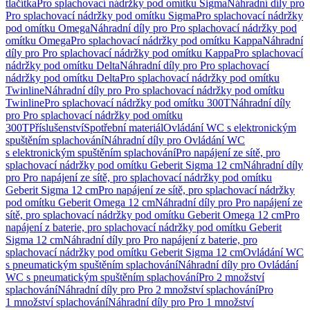
tlačítka
Pro splachovací nádržky pod omítku Sigma
Náhradní díly pro
Pro splachovací nádržky pod omítku Sigma
Pro splachovací nádržky
pod omítku Omega
Náhradní díly pro Pro splachovací nádržky pod
omítku Omega
Pro splachovací nádržky pod omítku Kappa
Náhradní
díly pro Pro splachovací nádržky pod omítku Kappa
Pro splachovací
nádržky pod omítku Delta
Náhradní díly pro Pro splachovací
nádržky pod omítku Delta
Pro splachovací nádržky pod omítku
Twinline
Náhradní díly pro Pro splachovací nádržky pod omítku
Twinline
Pro splachovací nádržky pod omítku 300T
Náhradní díly
pro Pro splachovací nádržky pod omítku
300T
Příslušenství
Spotřební materiál
Ovládání WC s elektronickým
spuštěním splachování
Náhradní díly pro Ovládání WC
s elektronickým spuštěním splachování
Pro napájení ze sítě, pro
splachovací nádržky pod omítku Geberit Sigma 12 cm
Náhradní díly
pro Pro napájení ze sítě, pro splachovací nádržky pod omítku
Geberit Sigma 12 cm
Pro napájení ze sítě, pro splachovací nádržky
pod omítku Geberit Omega 12 cm
Náhradní díly pro Pro napájení ze
sítě, pro splachovací nádržky pod omítku Geberit Omega 12 cm
Pro
napájení z baterie, pro splachovací nádržky pod omítku Geberit
Sigma 12 cm
Náhradní díly pro Pro napájení z baterie, pro
splachovací nádržky pod omítku Geberit Sigma 12 cm
Ovládání WC
s pneumatickým spuštěním splachování
Náhradní díly pro Ovládání
WC s pneumatickým spuštěním splachování
Pro 2 množství
splachování
Náhradní díly pro Pro 2 množství splachování
Pro
1 množství splachování
Náhradní díly pro Pro 1 množství