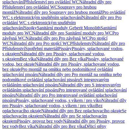
splachování
Příslušenství pro ovládání WC
Náhradní díly pro
Příslušenství pro ovládání WC
Soupravy pro hrubou
montáž
Náhradní díly pro Soupravy pro hrubou montáž
Pro ovládání
WC s elektronickým spuštěním splachování
Náhradní díly pro Pro
ovládání WC s elektronickým spuštěním
splachování
Spojky
Sanitární moduly Geberit Monolith
Sanitární
moduly pro WC
Náhradní díly pro Sanitární moduly pro WC
Pro
závěsná WC
Náhradní díly pro Pro závěsná WC
Pro stojící
WC
Náhradní díly pro Pro stojící WC
Příslušenství
Náhradní díly pro
Příslušenství
Spotřební materiál
Pisoáry
Pisoáry, splachované vodou,
s okrajem
Náhradní díly pro Pisoáry, splachované vodou,
s okrajem
Bez víka
Náhradní díly pro Bez víka
Pisoáry, splachované
vodou, bez okraje
Náhradní díly pro Pisoáry, splachované vodou,
bez okraje
Pro montáž na omítku nebo podomítkové ovládání
splachování pisoáru
Náhradní díly pro Pro montáž na omítku nebo
podomítkové ovládání splachování pisoáru
S integrovaným
ovládáním splachování pisoáru
Náhradní díly pro S integrovaným
ovládáním splachování pisoáru
Pro integrované ovládání splachování
pisoáru
Náhradní díly pro Pro integrované ovládání splachování
pisoáru
Pisoáry, splachované vodou, s víkem / pro víko
Náhradní díly
pro Pisoáry, splachované vodou, s víkem / pro víko
Bez
oplachovacího okraje
Náhradní díly pro Bez oplachovacího okraje
Se
splachovacím okrajem
Náhradní díly pro Se splachovacím
okrajem
Pisoáry, provoz bez vody
Náhradní díly pro Pisoáry, provoz
bez vody
Bez víka
Náhradní díly pro Bez víka
Dělicí stěny