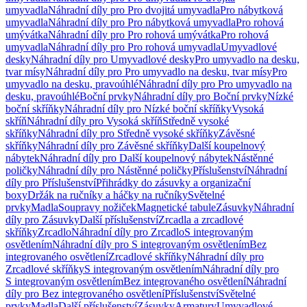
umyvadla
Náhradní díly pro Pro dvojitá umyvadla
Pro nábytková
umyvadla
Náhradní díly pro Pro nábytková umyvadla
Pro rohová
umývátka
Náhradní díly pro Pro rohová umývátka
Pro rohová
umyvadla
Náhradní díly pro Pro rohová umyvadla
Umyvadlové
desky
Náhradní díly pro Umyvadlové desky
Pro umyvadlo na desku,
tvar mísy
Náhradní díly pro Pro umyvadlo na desku, tvar mísy
Pro
umyvadlo na desku, pravoúhlé
Náhradní díly pro Pro umyvadlo na
desku, pravoúhlé
Boční prvky
Náhradní díly pro Boční prvky
Nízké
boční skříňky
Náhradní díly pro Nízké boční skříňky
Vysoká
skříň
Náhradní díly pro Vysoká skříň
Středně vysoké
skříňky
Náhradní díly pro Středně vysoké skříňky
Závěsné
skříňky
Náhradní díly pro Závěsné skříňky
Další koupelnový
nábytek
Náhradní díly pro Další koupelnový nábytek
Nástěnné
poličky
Náhradní díly pro Nástěnné poličky
Příslušenství
Náhradní
díly pro Příslušenství
Přihrádky do zásuvky a organizační
boxy
Držák na ručníky a háčky na ručníky
Světelné
prvky
Madla
Soupravy nožiček
Magnetické tabule
Zásuvky
Náhradní
díly pro Zásuvky
Další příslušenství
Zrcadla a zrcadlové
skříňky
Zrcadlo
Náhradní díly pro Zrcadlo
S integrovaným
osvětlením
Náhradní díly pro S integrovaným osvětlením
Bez
integrovaného osvětlení
Zrcadlové skříňky
Náhradní díly pro
Zrcadlové skříňky
S integrovaným osvětlením
Náhradní díly pro
S integrovaným osvětlením
Bez integrovaného osvětlení
Náhradní
díly pro Bez integrovaného osvětlení
Příslušenství
Světelné
prvky
Madla
Další příslušenství
Zásuvky
Armatury
Umyvadlové