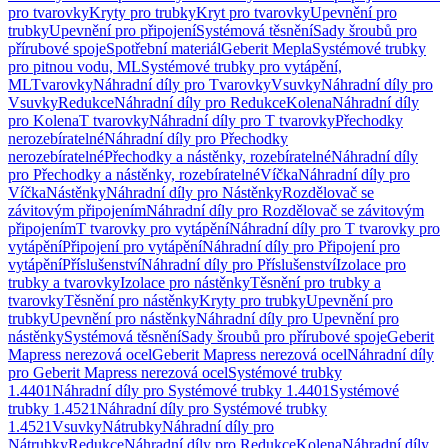
pro tvarovky
Kryty pro trubky
Kryt pro tvarovky
Upevnění pro
trubky
Upevnění pro připojení
Systémová těsnění
Sady šroubů pro
přírubové spoje
Spotřební materiál
Geberit Mepla
Systémové trubky
pro pitnou vodu, ML
Systémové trubky pro vytápění,
ML
Tvarovky
Náhradní díly pro Tvarovky
Vsuvky
Náhradní díly pro
Vsuvky
Redukce
Náhradní díly pro Redukce
Kolena
Náhradní díly
pro Kolena
T tvarovky
Náhradní díly pro T tvarovky
Přechodky
nerozebíratelné
Náhradní díly pro Přechodky
nerozebíratelné
Přechodky a nástěnky, rozebíratelné
Náhradní díly
pro Přechodky a nástěnky, rozebíratelné
Víčka
Náhradní díly pro
Víčka
Nástěnky
Náhradní díly pro Nástěnky
Rozdělovač se
závitovým připojením
Náhradní díly pro Rozdělovač se závitovým
připojením
T tvarovky pro vytápění
Náhradní díly pro T tvarovky pro
vytápění
Připojení pro vytápění
Náhradní díly pro Připojení pro
vytápění
Příslušenství
Náhradní díly pro Příslušenství
Izolace pro
trubky a tvarovky
Izolace pro nástěnky
Těsnění pro trubky a
tvarovky
Těsnění pro nástěnky
Kryty pro trubky
Upevnění pro
trubky
Upevnění pro nástěnky
Náhradní díly pro Upevnění pro
nástěnky
Systémová těsnění
Sady šroubů pro přírubové spoje
Geberit
Mapress nerezová ocel
Geberit Mapress nerezová ocel
Náhradní díly
pro Geberit Mapress nerezová ocel
Systémové trubky
1.4401
Náhradní díly pro Systémové trubky 1.4401
Systémové
trubky 1.4521
Náhradní díly pro Systémové trubky
1.4521
Vsuvky
Nátrubky
Náhradní díly pro
Nátrubky
Redukce
Náhradní díly pro Redukce
Kolena
Náhradní díly