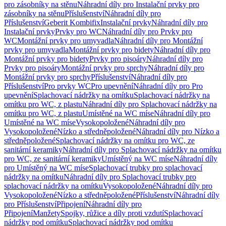
pro zásobníky na stěnu
Náhradní díly pro Instalační prvky pro
zásobníky na stěnu
Příslušenství
Náhradní díly pro
Příslušenství
Geberit Kombifix
Instalační prvky
Náhradní díly pro
Instalační prvky
Prvky pro WC
Náhradní díly pro Prvky pro
WC
Montážní prvky pro umyvadla
Náhradní díly pro Montážní
prvky pro umyvadla
Montážní prvky pro bidety
Náhradní díly pro
Montážní prvky pro bidety
Prvky pro pisoáry
Náhradní díly pro
Prvky pro pisoáry
Montážní prvky pro sprchy
Náhradní díly pro
Montážní prvky pro sprchy
Příslušenství
Náhradní díly pro
Příslušenství
Pro prvky WC
Pro upevnění
Náhradní díly pro Pro
upevnění
Splachovací nádržky na omítku
Splachovací nádržky na
omítku pro WC, z plastu
Náhradní díly pro Splachovací nádržky na
omítku pro WC, z plastu
Umístěné na WC míse
Náhradní díly pro
Umístěné na WC míse
Vysokopoložené
Náhradní díly pro
Vysokopoložené
Nízko a středněpoložené
Náhradní díly pro Nízko a
středněpoložené
Splachovací nádržky na omítku pro WC, ze
sanitární keramiky
Náhradní díly pro Splachovací nádržky na omítku
pro WC, ze sanitární keramiky
Umístěný na WC míse
Náhradní díly
pro Umístěný na WC míse
Splachovací trubky pro splachovací
nádržky na omítku
Náhradní díly pro Splachovací trubky pro
splachovací nádržky na omítku
Vysokopoložené
Náhradní díly pro
Vysokopoložené
Nízko a středněpoložené
Příslušenství
Náhradní díly
pro Příslušenství
Připojení
Náhradní díly pro
Připojení
Manžety
Spojky, růžice a díly proti vzdutí
Splachovací
nádržky pod omítku
Splachovací nádržky pod omítku