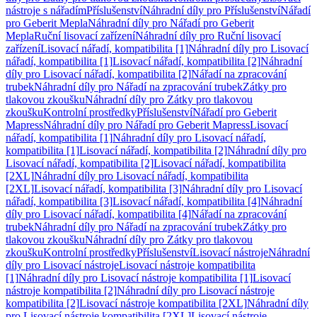
nástroje s nářadím
Příslušenství
Náhradní díly pro Příslušenství
Nářadí
pro Geberit Mepla
Náhradní díly pro Nářadí pro Geberit
Mepla
Ruční lisovací zařízení
Náhradní díly pro Ruční lisovací
zařízení
Lisovací nářadí, kompatibilita [1]
Náhradní díly pro Lisovací
nářadí, kompatibilita [1]
Lisovací nářadí, kompatibilita [2]
Náhradní
díly pro Lisovací nářadí, kompatibilita [2]
Nářadí na zpracování
trubek
Náhradní díly pro Nářadí na zpracování trubek
Zátky pro
tlakovou zkoušku
Náhradní díly pro Zátky pro tlakovou
zkoušku
Kontrolní prostředky
Příslušenství
Nářadí pro Geberit
Mapress
Náhradní díly pro Nářadí pro Geberit Mapress
Lisovací
nářadí, kompatibilita [1]
Náhradní díly pro Lisovací nářadí,
kompatibilita [1]
Lisovací nářadí, kompatibilita [2]
Náhradní díly pro
Lisovací nářadí, kompatibilita [2]
Lisovací nářadí, kompatibilita
[2XL]
Náhradní díly pro Lisovací nářadí, kompatibilita
[2XL]
Lisovací nářadí, kompatibilita [3]
Náhradní díly pro Lisovací
nářadí, kompatibilita [3]
Lisovací nářadí, kompatibilita [4]
Náhradní
díly pro Lisovací nářadí, kompatibilita [4]
Nářadí na zpracování
trubek
Náhradní díly pro Nářadí na zpracování trubek
Zátky pro
tlakovou zkoušku
Náhradní díly pro Zátky pro tlakovou
zkoušku
Kontrolní prostředky
Příslušenství
Lisovací nástroje
Náhradní
díly pro Lisovací nástroje
Lisovací nástroje kompatibilita
[1]
Náhradní díly pro Lisovací nástroje kompatibilita [1]
Lisovací
nástroje kompatibilita [2]
Náhradní díly pro Lisovací nástroje
kompatibilita [2]
Lisovací nástroje kompatibilita [2XL]
Náhradní díly
pro Lisovací nástroje kompatibilita [2XL]
Lisovací nástroje,