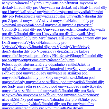
nábytku
Náhradní díly pro Umyvadla do nábytku
Umyvadla na
desku
Náhradní díly pro Umyvadla na desku
Umývátka
Náhradní díly
pro Umývátka
Rohové umývátka
Polozápustná umyvadla
Náhradní
díly pro Polozápustná umyvadla
Zápustná umyvadla
Náhradní díly
pro Zápustná umyvadla
Vestavná umyvadla
Náhradní díly pro
Vestavná umyvadla
Rohová umyvadla
Umyvadla provedení
Comfort
Náhradní díly pro Umyvadla provedení Comfort
Umyvadla
pro děti
Náhradní díly pro Umyvadla pro děti
Umyvadla
Mycí
žlaby
Náhradní díly pro Mycí žlaby
Další umyvadla
Náhradní díly pro
Další umyvadla
Výlevka
Náhradní díly pro
Výlevka
Výlevky
Náhradní díly pro Výlevky
Víceúčelový
dřez
Náhradní díly pro Víceúčelový dřez
Záchytné kalové
umyvadlo
Umyvadla pro učebny
Příslušenství
Sloupy
Náhradní díly
pro Sloupy
Sloupy
Polosloupy
Náhradní díly pro
Polosloupy
Příslušenství
Kryty odpadního ventilu
Držák na
ručníky
Upevňovací materiál
Dekorativní kryty
Sady umyvadla se
skříňkou pod umyvadlo
Sady umývátka se skříňkou pod
umyvadlo
Náhradní díly pro Sady umývátka se skříňkou pod
umyvadlo
Sady umyvadla se skříňkou pod umyvadlo
Náhradní díly
pro Sady umyvadla se skříňkou pod umyvadlo
Sady nábytkového
umyvadla se skříňkou pod umyvadlo
Náhradní díly pro Sady
nábytkového umyvadla se skříňkou pod umyvadlo
Koupelnový
nábytek
Skříňky pod umyvadlo
Náhradní díly pro Skříňky pod
umyvadlo
Pro umývátka
Náhradní díly pro Pro umývátka
Pro
umyvadla
Náhradní díly pro Pro umyvadla
Pro dvojitá