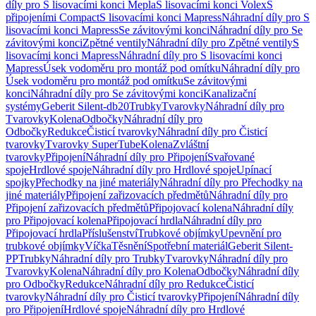
díly pro S lisovacími konci Mepla
S lisovacími konci Volex
S
připojeními Compact
S lisovacími konci Mapress
Náhradní díly pro S
lisovacími konci Mapress
Se závitovými konci
Náhradní díly pro Se
závitovými konci
Zpětné ventily
Náhradní díly pro Zpětné ventily
S
lisovacími konci Mapress
Náhradní díly pro S lisovacími konci
Mapress
Úsek vodoměru pro montáž pod omítku
Náhradní díly pro
Úsek vodoměru pro montáž pod omítku
Se závitovými
konci
Náhradní díly pro Se závitovými konci
Kanalizační
systémy
Geberit Silent-db20
Trubky
Tvarovky
Náhradní díly pro
Tvarovky
Kolena
Odbočky
Náhradní díly pro
Odbočky
Redukce
Čisticí tvarovky
Náhradní díly pro Čisticí
tvarovky
Tvarovky SuperTube
Kolena
Zvláštní
tvarovky
Připojení
Náhradní díly pro Připojení
Svařované
spoje
Hrdlové spoje
Náhradní díly pro Hrdlové spoje
Upínací
spojky
Přechodky na jiné materiály
Náhradní díly pro Přechodky na
jiné materiály
Připojení zařizovacích předmětů
Náhradní díly pro
Připojení zařizovacích předmětů
Připojovací kolena
Náhradní díly
pro Připojovací kolena
Připojovací hrdla
Náhradní díly pro
Připojovací hrdla
Příslušenství
Trubkové objímky
Upevnění pro
trubkové objímky
Víčka
Těsnění
Spotřební materiál
Geberit Silent-
PP
Trubky
Náhradní díly pro Trubky
Tvarovky
Náhradní díly pro
Tvarovky
Kolena
Náhradní díly pro Kolena
Odbočky
Náhradní díly
pro Odbočky
Redukce
Náhradní díly pro Redukce
Čisticí
tvarovky
Náhradní díly pro Čisticí tvarovky
Připojení
Náhradní díly
pro Připojení
Hrdlové spoje
Náhradní díly pro Hrdlové