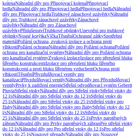
kolena
Náhradní díly pro Připojovací kolena
Připojovací
hrdla
Náhradní díly pro Připojovací hrdla
Připojovací hrdla
Náhradní
díly pro Připojovací hrdla
Trubkové zápachové uzávěrky
Náhradní
díly pro Trubkové zápachové uzávěrky
Zápachové
uzávěrky
Náhradní díly pro Zápachové
uzávěrky
Příslušenství
Trubkové objímky
Upevnění pro trubkové
objímky
Nosné korýtka
Víčka
Těsnění
Ochranné zátky
Spotřební
materiál
Požární ochrana, zvuková izolace a ochrana proti
vlhkosti
Požární ochrana
Náhradní díly pro Požární ochrana
Požární
ochrana pro kanalizační systémy
Náhradní díly pro Požární ochrana
pro kanalizační systémy
Zvuková izolace
Izolace pro přerušení hluku
šířeného konstrukcemi
Izolace pro přerušení hluku šířeného
konstrukcemi a proti hluku šířenému vzduchem
Ochrana proti
vlhkosti
Těsnění
Přivzdušňovací ventily pro
kanalizaci
Přivzdušňovací ventily
Náhradní díly pro Přivzdušňovací
ventily
Prvky k zadržení energie
Střešní odvodňovací systém Geberit
Pluvia
Střešní vtoky
Náhradní díly pro Střešní vtoky
Střešní vtoky do
12 l/s
Náhradní díly pro Střešní vtoky do 12 l/s
Střešní vtoky do
25 l/s
Náhradní díly pro Střešní vtoky do 25 l/s
Střešní vtoky pro
žlaby
Náhradní díly pro Střešní vtoky pro žlaby
Střešní vtoky do 12
l/s
Náhradní díly pro Střešní vtoky do 12 l/s
Střešní vtoky do
25 l/s
Náhradní díly pro Střešní vtoky do 25 l/s
Prvky parotěsných
zábran
Náhradní díly pro Prvky parotěsných zábran
Pro střešní vtoky
do 12 l/s
Náhradní díly pro Pro střešní vtoky do 12 l/s
Pro střešní
vtoky do 25 l/s
Nouzové přepady
Náhradní díly pro Nouzové