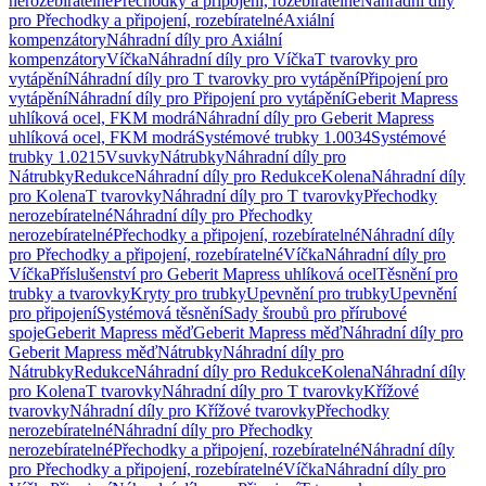
nerozebíratelné
Přechodky a připojení, rozebíratelné
Náhradní díly
pro Přechodky a připojení, rozebíratelné
Axiální
kompenzátory
Náhradní díly pro Axiální
kompenzátory
Víčka
Náhradní díly pro Víčka
T tvarovky pro
vytápění
Náhradní díly pro T tvarovky pro vytápění
Připojení pro
vytápění
Náhradní díly pro Připojení pro vytápění
Geberit Mapress
uhlíková ocel, FKM modrá
Náhradní díly pro Geberit Mapress
uhlíková ocel, FKM modrá
Systémové trubky 1.0034
Systémové
trubky 1.0215
Vsuvky
Nátrubky
Náhradní díly pro
Nátrubky
Redukce
Náhradní díly pro Redukce
Kolena
Náhradní díly
pro Kolena
T tvarovky
Náhradní díly pro T tvarovky
Přechodky
nerozebíratelné
Náhradní díly pro Přechodky
nerozebíratelné
Přechodky a připojení, rozebíratelné
Náhradní díly
pro Přechodky a připojení, rozebíratelné
Víčka
Náhradní díly pro
Víčka
Příslušenství pro Geberit Mapress uhlíková ocel
Těsnění pro
trubky a tvarovky
Kryty pro trubky
Upevnění pro trubky
Upevnění
pro připojení
Systémová těsnění
Sady šroubů pro přírubové
spoje
Geberit Mapress měď
Geberit Mapress měď
Náhradní díly pro
Geberit Mapress měď
Nátrubky
Náhradní díly pro
Nátrubky
Redukce
Náhradní díly pro Redukce
Kolena
Náhradní díly
pro Kolena
T tvarovky
Náhradní díly pro T tvarovky
Křížové
tvarovky
Náhradní díly pro Křížové tvarovky
Přechodky
nerozebíratelné
Náhradní díly pro Přechodky
nerozebíratelné
Přechodky a připojení, rozebíratelné
Náhradní díly
pro Přechodky a připojení, rozebíratelné
Víčka
Náhradní díly pro