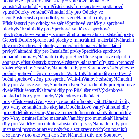
podlahové vpusti
Příslušenství pro sprchové podlahové
vpusti
Náhradní díly pro Příslušenství pro sprchové podlahové
vpusti
Odtoky ve stěně
Náhradní díly pro Odtoky ve
stěně
Příslušenství pro odtoky ve stěně
Náhradní díly pro
Příslušenství pro odtoky ve stěně
Sprchové vaničky a sprchové
plochy
Náhradní díly pro Sprchové vaničky a sprchové
plochy
Sprchové vaničky z minerálního materiálu a instalační prvky
Geberit Duofix
Sprchovací plochy z minerálních materiálů
Náhradní
díly pro Sprchovací plochy z minerálních materiálů
Instalační
prvky
Náhradní díly pro Instalační prvky
Specifické sprchové
odpadní soupravy
Náhradní díly pro Specifické sprchové odpadní
soupravy
Příslušenství
Sprchové zástěny
Náhradní díly pro Sprchové
zástěny
Sprchové zástěny
Náhradní díly pro Sprchové zástěny
Pevné
boční sprchové stěny pro sprchu Walk-In
Náhradní díly pro Pevné
boční sprchové stěny pro sprchu Walk-In
Vanové zástěny
Náhradní
díly pro Vanové zástěny
Sprchové dveře
Náhradní díly pro Sprchové
dveře
Příslušenství
Náhradní díly pro Příslušenství
Výklenkové
odkládací boxy pro sprchy
Výklenkové odkládací
boxy
Příslušenství
Vany
Vany ze sanitárního akrylátu
Náhradní díly
pro Vany ze sanitárního akrylátu
Obdélníkové vany
Náhradní díly
pro Obdélníkové vany
Vany z minerálního materiálu
Náhradní díly
pro Vany z minerálního materiálu
Vaničky pro miminka
Náhradní
díly pro Vaničky pro miminka
Instalační prvky
Náhradní díly pro
Instalační prvky
Soupravy nožiček a soupravy příčných nosníků
a soupravy pro ukotvení do stěny
Náhradní díly pro Soupravy