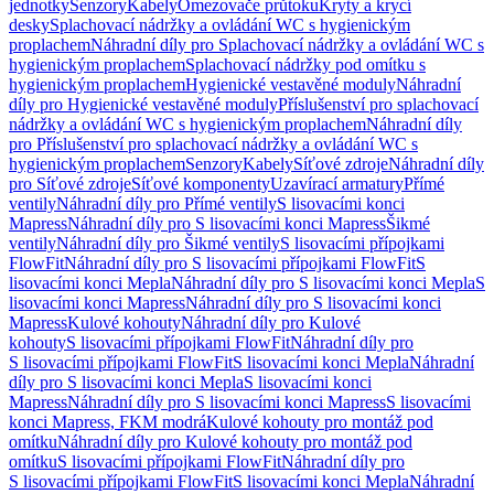
jednotky
Senzory
Kabely
Omezovače průtoku
Kryty a krycí
desky
Splachovací nádržky a ovládání WC s hygienickým
proplachem
Náhradní díly pro Splachovací nádržky a ovládání WC s
hygienickým proplachem
Splachovací nádržky pod omítku s
hygienickým proplachem
Hygienické vestavěné moduly
Náhradní
díly pro Hygienické vestavěné moduly
Příslušenství pro splachovací
nádržky a ovládání WC s hygienickým proplachem
Náhradní díly
pro Příslušenství pro splachovací nádržky a ovládání WC s
hygienickým proplachem
Senzory
Kabely
Síťové zdroje
Náhradní díly
pro Síťové zdroje
Síťové komponenty
Uzavírací armatury
Přímé
ventily
Náhradní díly pro Přímé ventily
S lisovacími konci
Mapress
Náhradní díly pro S lisovacími konci Mapress
Šikmé
ventily
Náhradní díly pro Šikmé ventily
S lisovacími přípojkami
FlowFit
Náhradní díly pro S lisovacími přípojkami FlowFit
S
lisovacími konci Mepla
Náhradní díly pro S lisovacími konci Mepla
S
lisovacími konci Mapress
Náhradní díly pro S lisovacími konci
Mapress
Kulové kohouty
Náhradní díly pro Kulové
kohouty
S lisovacími přípojkami FlowFit
Náhradní díly pro
S lisovacími přípojkami FlowFit
S lisovacími konci Mepla
Náhradní
díly pro S lisovacími konci Mepla
S lisovacími konci
Mapress
Náhradní díly pro S lisovacími konci Mapress
S lisovacími
konci Mapress, FKM modrá
Kulové kohouty pro montáž pod
omítku
Náhradní díly pro Kulové kohouty pro montáž pod
omítku
S lisovacími přípojkami FlowFit
Náhradní díly pro
S lisovacími přípojkami FlowFit
S lisovacími konci Mepla
Náhradní