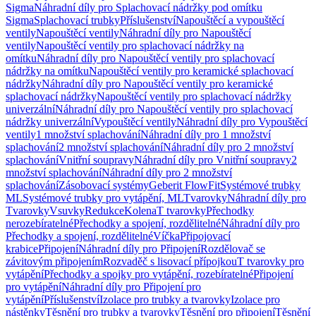
Sigma
Náhradní díly pro Splachovací nádržky pod omítku
Sigma
Splachovací trubky
Příslušenství
Napouštěcí a vypouštěcí
ventily
Napouštěcí ventily
Náhradní díly pro Napouštěcí
ventily
Napouštěcí ventily pro splachovací nádržky na
omítku
Náhradní díly pro Napouštěcí ventily pro splachovací
nádržky na omítku
Napouštěcí ventily pro keramické splachovací
nádržky
Náhradní díly pro Napouštěcí ventily pro keramické
splachovací nádržky
Napouštěcí ventily pro splachovací nádržky
univerzální
Náhradní díly pro Napouštěcí ventily pro splachovací
nádržky univerzální
Vypouštěcí ventily
Náhradní díly pro Vypouštěcí
ventily
1 množství splachování
Náhradní díly pro 1 množství
splachování
2 množství splachování
Náhradní díly pro 2 množství
splachování
Vnitřní soupravy
Náhradní díly pro Vnitřní soupravy
2
množství splachování
Náhradní díly pro 2 množství
splachování
Zásobovací systémy
Geberit FlowFit
Systémové trubky
ML
Systémové trubky pro vytápění, ML
Tvarovky
Náhradní díly pro
Tvarovky
Vsuvky
Redukce
Kolena
T tvarovky
Přechodky
nerozebíratelné
Přechodky a spojení, rozdělitelné
Náhradní díly pro
Přechodky a spojení, rozdělitelné
Víčka
Připojovací
krabice
Připojení
Náhradní díly pro Připojení
Rozdělovač se
závitovým připojením
Rozvaděč s lisovací přípojkou
T tvarovky pro
vytápění
Přechodky a spojky pro vytápění, rozebíratelné
Připojení
pro vytápění
Náhradní díly pro Připojení pro
vytápění
Příslušenství
Izolace pro trubky a tvarovky
Izolace pro
nástěnky
Těsnění pro trubky a tvarovky
Těsnění pro připojení
Těsnění