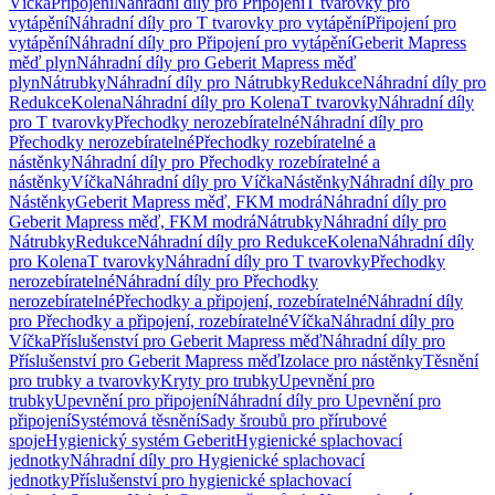
Víčka
Připojení
Náhradní díly pro Připojení
T tvarovky pro
vytápění
Náhradní díly pro T tvarovky pro vytápění
Připojení pro
vytápění
Náhradní díly pro Připojení pro vytápění
Geberit Mapress
měď plyn
Náhradní díly pro Geberit Mapress měď
plyn
Nátrubky
Náhradní díly pro Nátrubky
Redukce
Náhradní díly pro
Redukce
Kolena
Náhradní díly pro Kolena
T tvarovky
Náhradní díly
pro T tvarovky
Přechodky nerozebíratelné
Náhradní díly pro
Přechodky nerozebíratelné
Přechodky rozebíratelné a
nástěnky
Náhradní díly pro Přechodky rozebíratelné a
nástěnky
Víčka
Náhradní díly pro Víčka
Nástěnky
Náhradní díly pro
Nástěnky
Geberit Mapress měď, FKM modrá
Náhradní díly pro
Geberit Mapress měď, FKM modrá
Nátrubky
Náhradní díly pro
Nátrubky
Redukce
Náhradní díly pro Redukce
Kolena
Náhradní díly
pro Kolena
T tvarovky
Náhradní díly pro T tvarovky
Přechodky
nerozebíratelné
Náhradní díly pro Přechodky
nerozebíratelné
Přechodky a připojení, rozebíratelné
Náhradní díly
pro Přechodky a připojení, rozebíratelné
Víčka
Náhradní díly pro
Víčka
Příslušenství pro Geberit Mapress měď
Náhradní díly pro
Příslušenství pro Geberit Mapress měď
Izolace pro nástěnky
Těsnění
pro trubky a tvarovky
Kryty pro trubky
Upevnění pro
trubky
Upevnění pro připojení
Náhradní díly pro Upevnění pro
připojení
Systémová těsnění
Sady šroubů pro přírubové
spoje
Hygienický systém Geberit
Hygienické splachovací
jednotky
Náhradní díly pro Hygienické splachovací
jednotky
Příslušenství pro hygienické splachovací