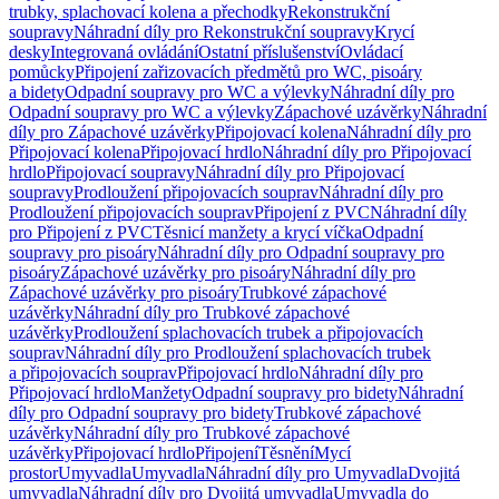
trubky, splachovací kolena a přechodky
Rekonstrukční
soupravy
Náhradní díly pro Rekonstrukční soupravy
Krycí
desky
Integrovaná ovládání
Ostatní příslušenství
Ovládací
pomůcky
Připojení zařizovacích předmětů pro WC, pisoáry
a bidety
Odpadní soupravy pro WC a výlevky
Náhradní díly pro
Odpadní soupravy pro WC a výlevky
Zápachové uzávěrky
Náhradní
díly pro Zápachové uzávěrky
Připojovací kolena
Náhradní díly pro
Připojovací kolena
Připojovací hrdlo
Náhradní díly pro Připojovací
hrdlo
Připojovací soupravy
Náhradní díly pro Připojovací
soupravy
Prodloužení připojovacích souprav
Náhradní díly pro
Prodloužení připojovacích souprav
Připojení z PVC
Náhradní díly
pro Připojení z PVC
Těsnicí manžety a krycí víčka
Odpadní
soupravy pro pisoáry
Náhradní díly pro Odpadní soupravy pro
pisoáry
Zápachové uzávěrky pro pisoáry
Náhradní díly pro
Zápachové uzávěrky pro pisoáry
Trubkové zápachové
uzávěrky
Náhradní díly pro Trubkové zápachové
uzávěrky
Prodloužení splachovacích trubek a připojovacích
souprav
Náhradní díly pro Prodloužení splachovacích trubek
a připojovacích souprav
Připojovací hrdlo
Náhradní díly pro
Připojovací hrdlo
Manžety
Odpadní soupravy pro bidety
Náhradní
díly pro Odpadní soupravy pro bidety
Trubkové zápachové
uzávěrky
Náhradní díly pro Trubkové zápachové
uzávěrky
Připojovací hrdlo
Připojení
Těsnění
Mycí
prostor
Umyvadla
Umyvadla
Náhradní díly pro Umyvadla
Dvojitá
umyvadla
Náhradní díly pro Dvojitá umyvadla
Umyvadla do