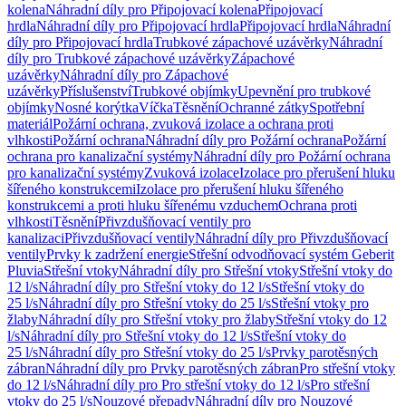
kolena
Náhradní díly pro Připojovací kolena
Připojovací
hrdla
Náhradní díly pro Připojovací hrdla
Připojovací hrdla
Náhradní
díly pro Připojovací hrdla
Trubkové zápachové uzávěrky
Náhradní
díly pro Trubkové zápachové uzávěrky
Zápachové
uzávěrky
Náhradní díly pro Zápachové
uzávěrky
Příslušenství
Trubkové objímky
Upevnění pro trubkové
objímky
Nosné korýtka
Víčka
Těsnění
Ochranné zátky
Spotřební
materiál
Požární ochrana, zvuková izolace a ochrana proti
vlhkosti
Požární ochrana
Náhradní díly pro Požární ochrana
Požární
ochrana pro kanalizační systémy
Náhradní díly pro Požární ochrana
pro kanalizační systémy
Zvuková izolace
Izolace pro přerušení hluku
šířeného konstrukcemi
Izolace pro přerušení hluku šířeného
konstrukcemi a proti hluku šířenému vzduchem
Ochrana proti
vlhkosti
Těsnění
Přivzdušňovací ventily pro
kanalizaci
Přivzdušňovací ventily
Náhradní díly pro Přivzdušňovací
ventily
Prvky k zadržení energie
Střešní odvodňovací systém Geberit
Pluvia
Střešní vtoky
Náhradní díly pro Střešní vtoky
Střešní vtoky do
12 l/s
Náhradní díly pro Střešní vtoky do 12 l/s
Střešní vtoky do
25 l/s
Náhradní díly pro Střešní vtoky do 25 l/s
Střešní vtoky pro
žlaby
Náhradní díly pro Střešní vtoky pro žlaby
Střešní vtoky do 12
l/s
Náhradní díly pro Střešní vtoky do 12 l/s
Střešní vtoky do
25 l/s
Náhradní díly pro Střešní vtoky do 25 l/s
Prvky parotěsných
zábran
Náhradní díly pro Prvky parotěsných zábran
Pro střešní vtoky
do 12 l/s
Náhradní díly pro Pro střešní vtoky do 12 l/s
Pro střešní
vtoky do 25 l/s
Nouzové přepady
Náhradní díly pro Nouzové