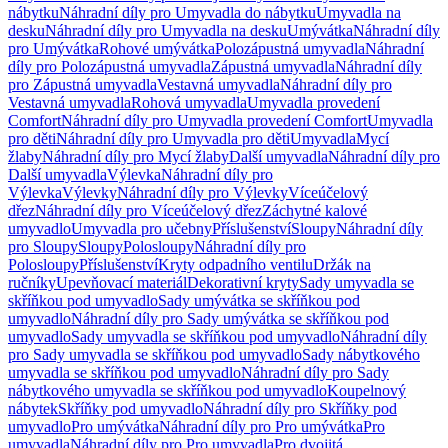
nábytku
Náhradní díly pro Umyvadla do nábytku
Umyvadla na
desku
Náhradní díly pro Umyvadla na desku
Umývátka
Náhradní díly
pro Umývátka
Rohové umývátka
Polozápustná umyvadla
Náhradní
díly pro Polozápustná umyvadla
Zápustná umyvadla
Náhradní díly
pro Zápustná umyvadla
Vestavná umyvadla
Náhradní díly pro
Vestavná umyvadla
Rohová umyvadla
Umyvadla provedení
Comfort
Náhradní díly pro Umyvadla provedení Comfort
Umyvadla
pro děti
Náhradní díly pro Umyvadla pro děti
Umyvadla
Mycí
žlaby
Náhradní díly pro Mycí žlaby
Další umyvadla
Náhradní díly pro
Další umyvadla
Výlevka
Náhradní díly pro
Výlevka
Výlevky
Náhradní díly pro Výlevky
Víceúčelový
dřez
Náhradní díly pro Víceúčelový dřez
Záchytné kalové
umyvadlo
Umyvadla pro učebny
Příslušenství
Sloupy
Náhradní díly
pro Sloupy
Sloupy
Polosloupy
Náhradní díly pro
Polosloupy
Příslušenství
Kryty odpadního ventilu
Držák na
ručníky
Upevňovací materiál
Dekorativní kryty
Sady umyvadla se
skříňkou pod umyvadlo
Sady umývátka se skříňkou pod
umyvadlo
Náhradní díly pro Sady umývátka se skříňkou pod
umyvadlo
Sady umyvadla se skříňkou pod umyvadlo
Náhradní díly
pro Sady umyvadla se skříňkou pod umyvadlo
Sady nábytkového
umyvadla se skříňkou pod umyvadlo
Náhradní díly pro Sady
nábytkového umyvadla se skříňkou pod umyvadlo
Koupelnový
nábytek
Skříňky pod umyvadlo
Náhradní díly pro Skříňky pod
umyvadlo
Pro umývátka
Náhradní díly pro Pro umývátka
Pro
umyvadla
Náhradní díly pro Pro umyvadla
Pro dvojitá