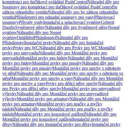
kompletaci pro tlačítkové ovládání PushControl
Náhradní díly pro
Soupravy pro kompletaci pro tlačítkové ovládání PushControl
Se
zátkou odpadního ventilu
Náhradní díly pro Se zátkou odpadního
ventilu
Příslušenství pro odpadní soupravy pro vany
Připojovací
soupravy
Přívody vody
Instalační a splachovací systémy
Geberit
Duofix
Systémové stěny
Náhradní díly pro Systémové stěny
Nosné
systémy
Náhradní díly pro Nosné
systémy
Opláštění
Příslušenství
Náhradní díly pro
Příslušenství
Instalační prvky
Náhradní díly pro Instalační
prvky
Prvky pro WC
Náhradní díly pro Prvky pro WC
Montážní
prvky pro umyvadla
Náhradní díly pro Montážní prvky pro
umyvadla
Montážní prvky pro bidety
Náhradní díly pro Montážní
prvky pro bidety
Montážní prvky pro pisoáry
Náhradní díly pro
Montážní prvky pro pisoáry
Montážní prvky pro sprchy s odtokem
ve stěně
Náhradní díly pro Montážní prvky pro sprchy s odtokem ve
stěně
Montážní prvky pro sprchy a vany
Náhradní díly pro Montážní
prvky pro sprchy a vany
Prvky pro dělicí stěny sprchy
Náhradní díly
pro Prvky pro dělicí stěny sprchy
Montážní prvky pro umyvadlové
výlevky
Náhradní díly pro Montážní prvky pro umyvadlové
výlevky
Montážní prvky pro armatury
Náhradní díly pro Montážní
prvky pro armatury
Montážní prvky pro pračky a myčky
nádobí
Náhradní díly pro Montážní prvky pro pračky a myčky
nádobí
Montážní prvky pro konzolové zatížení
Náhradní díly pro
Montážní prvky pro konzolové zatížení
Instalační prvky pro
dřezy
Náhradní díly pro Instalační prvky pro dřezy
Instalační prvky