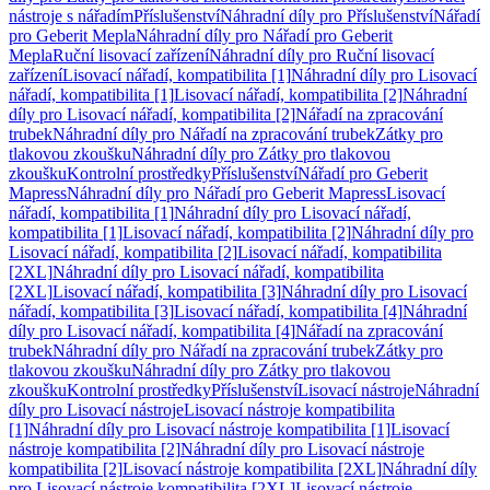
nástroje s nářadím
Příslušenství
Náhradní díly pro Příslušenství
Nářadí
pro Geberit Mepla
Náhradní díly pro Nářadí pro Geberit
Mepla
Ruční lisovací zařízení
Náhradní díly pro Ruční lisovací
zařízení
Lisovací nářadí, kompatibilita [1]
Náhradní díly pro Lisovací
nářadí, kompatibilita [1]
Lisovací nářadí, kompatibilita [2]
Náhradní
díly pro Lisovací nářadí, kompatibilita [2]
Nářadí na zpracování
trubek
Náhradní díly pro Nářadí na zpracování trubek
Zátky pro
tlakovou zkoušku
Náhradní díly pro Zátky pro tlakovou
zkoušku
Kontrolní prostředky
Příslušenství
Nářadí pro Geberit
Mapress
Náhradní díly pro Nářadí pro Geberit Mapress
Lisovací
nářadí, kompatibilita [1]
Náhradní díly pro Lisovací nářadí,
kompatibilita [1]
Lisovací nářadí, kompatibilita [2]
Náhradní díly pro
Lisovací nářadí, kompatibilita [2]
Lisovací nářadí, kompatibilita
[2XL]
Náhradní díly pro Lisovací nářadí, kompatibilita
[2XL]
Lisovací nářadí, kompatibilita [3]
Náhradní díly pro Lisovací
nářadí, kompatibilita [3]
Lisovací nářadí, kompatibilita [4]
Náhradní
díly pro Lisovací nářadí, kompatibilita [4]
Nářadí na zpracování
trubek
Náhradní díly pro Nářadí na zpracování trubek
Zátky pro
tlakovou zkoušku
Náhradní díly pro Zátky pro tlakovou
zkoušku
Kontrolní prostředky
Příslušenství
Lisovací nástroje
Náhradní
díly pro Lisovací nástroje
Lisovací nástroje kompatibilita
[1]
Náhradní díly pro Lisovací nástroje kompatibilita [1]
Lisovací
nástroje kompatibilita [2]
Náhradní díly pro Lisovací nástroje
kompatibilita [2]
Lisovací nástroje kompatibilita [2XL]
Náhradní díly
pro Lisovací nástroje kompatibilita [2XL]
Lisovací nástroje,