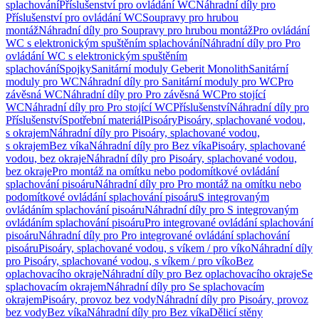
splachování
Příslušenství pro ovládání WC
Náhradní díly pro
Příslušenství pro ovládání WC
Soupravy pro hrubou
montáž
Náhradní díly pro Soupravy pro hrubou montáž
Pro ovládání
WC s elektronickým spuštěním splachování
Náhradní díly pro Pro
ovládání WC s elektronickým spuštěním
splachování
Spojky
Sanitární moduly Geberit Monolith
Sanitární
moduly pro WC
Náhradní díly pro Sanitární moduly pro WC
Pro
závěsná WC
Náhradní díly pro Pro závěsná WC
Pro stojící
WC
Náhradní díly pro Pro stojící WC
Příslušenství
Náhradní díly pro
Příslušenství
Spotřební materiál
Pisoáry
Pisoáry, splachované vodou,
s okrajem
Náhradní díly pro Pisoáry, splachované vodou,
s okrajem
Bez víka
Náhradní díly pro Bez víka
Pisoáry, splachované
vodou, bez okraje
Náhradní díly pro Pisoáry, splachované vodou,
bez okraje
Pro montáž na omítku nebo podomítkové ovládání
splachování pisoáru
Náhradní díly pro Pro montáž na omítku nebo
podomítkové ovládání splachování pisoáru
S integrovaným
ovládáním splachování pisoáru
Náhradní díly pro S integrovaným
ovládáním splachování pisoáru
Pro integrované ovládání splachování
pisoáru
Náhradní díly pro Pro integrované ovládání splachování
pisoáru
Pisoáry, splachované vodou, s víkem / pro víko
Náhradní díly
pro Pisoáry, splachované vodou, s víkem / pro víko
Bez
oplachovacího okraje
Náhradní díly pro Bez oplachovacího okraje
Se
splachovacím okrajem
Náhradní díly pro Se splachovacím
okrajem
Pisoáry, provoz bez vody
Náhradní díly pro Pisoáry, provoz
bez vody
Bez víka
Náhradní díly pro Bez víka
Dělicí stěny