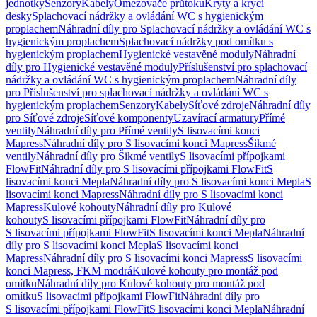
jednotky
Senzory
Kabely
Omezovače průtoku
Kryty a krycí
desky
Splachovací nádržky a ovládání WC s hygienickým
proplachem
Náhradní díly pro Splachovací nádržky a ovládání WC s
hygienickým proplachem
Splachovací nádržky pod omítku s
hygienickým proplachem
Hygienické vestavěné moduly
Náhradní
díly pro Hygienické vestavěné moduly
Příslušenství pro splachovací
nádržky a ovládání WC s hygienickým proplachem
Náhradní díly
pro Příslušenství pro splachovací nádržky a ovládání WC s
hygienickým proplachem
Senzory
Kabely
Síťové zdroje
Náhradní díly
pro Síťové zdroje
Síťové komponenty
Uzavírací armatury
Přímé
ventily
Náhradní díly pro Přímé ventily
S lisovacími konci
Mapress
Náhradní díly pro S lisovacími konci Mapress
Šikmé
ventily
Náhradní díly pro Šikmé ventily
S lisovacími přípojkami
FlowFit
Náhradní díly pro S lisovacími přípojkami FlowFit
S
lisovacími konci Mepla
Náhradní díly pro S lisovacími konci Mepla
S
lisovacími konci Mapress
Náhradní díly pro S lisovacími konci
Mapress
Kulové kohouty
Náhradní díly pro Kulové
kohouty
S lisovacími přípojkami FlowFit
Náhradní díly pro
S lisovacími přípojkami FlowFit
S lisovacími konci Mepla
Náhradní
díly pro S lisovacími konci Mepla
S lisovacími konci
Mapress
Náhradní díly pro S lisovacími konci Mapress
S lisovacími
konci Mapress, FKM modrá
Kulové kohouty pro montáž pod
omítku
Náhradní díly pro Kulové kohouty pro montáž pod
omítku
S lisovacími přípojkami FlowFit
Náhradní díly pro
S lisovacími přípojkami FlowFit
S lisovacími konci Mepla
Náhradní