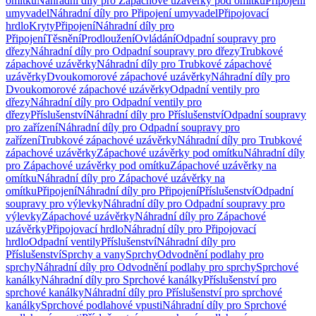
omítku
Náhradní díly pro Zápachové uzávěrky pod omítku
Připojení
umyvadel
Náhradní díly pro Připojení umyvadel
Připojovací
hrdlo
Kryty
Připojení
Náhradní díly pro
Připojení
Těsnění
Prodloužení
Ovládání
Odpadní soupravy pro
dřezy
Náhradní díly pro Odpadní soupravy pro dřezy
Trubkové
zápachové uzávěrky
Náhradní díly pro Trubkové zápachové
uzávěrky
Dvoukomorové zápachové uzávěrky
Náhradní díly pro
Dvoukomorové zápachové uzávěrky
Odpadní ventily pro
dřezy
Náhradní díly pro Odpadní ventily pro
dřezy
Příslušenství
Náhradní díly pro Příslušenství
Odpadní soupravy
pro zařízení
Náhradní díly pro Odpadní soupravy pro
zařízení
Trubkové zápachové uzávěrky
Náhradní díly pro Trubkové
zápachové uzávěrky
Zápachové uzávěrky pod omítku
Náhradní díly
pro Zápachové uzávěrky pod omítku
Zápachové uzávěrky na
omítku
Náhradní díly pro Zápachové uzávěrky na
omítku
Připojení
Náhradní díly pro Připojení
Příslušenství
Odpadní
soupravy pro výlevky
Náhradní díly pro Odpadní soupravy pro
výlevky
Zápachové uzávěrky
Náhradní díly pro Zápachové
uzávěrky
Připojovací hrdlo
Náhradní díly pro Připojovací
hrdlo
Odpadní ventily
Příslušenství
Náhradní díly pro
Příslušenství
Sprchy a vany
Sprchy
Odvodnění podlahy pro
sprchy
Náhradní díly pro Odvodnění podlahy pro sprchy
Sprchové
kanálky
Náhradní díly pro Sprchové kanálky
Příslušenství pro
sprchové kanálky
Náhradní díly pro Příslušenství pro sprchové
kanálky
Sprchové podlahové vpusti
Náhradní díly pro Sprchové