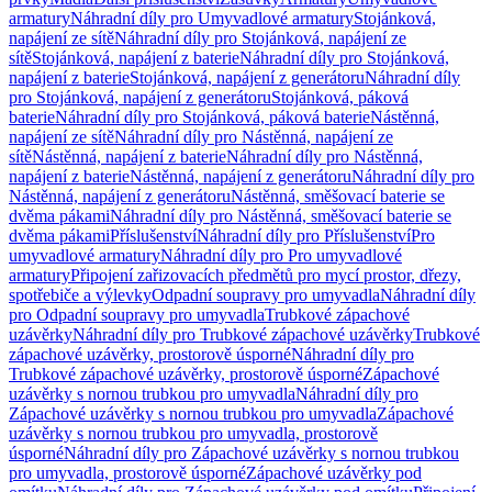
armatury
Náhradní díly pro Umyvadlové armatury
Stojánková,
napájení ze sítě
Náhradní díly pro Stojánková, napájení ze
sítě
Stojánková, napájení z baterie
Náhradní díly pro Stojánková,
napájení z baterie
Stojánková, napájení z generátoru
Náhradní díly
pro Stojánková, napájení z generátoru
Stojánková, páková
baterie
Náhradní díly pro Stojánková, páková baterie
Nástěnná,
napájení ze sítě
Náhradní díly pro Nástěnná, napájení ze
sítě
Nástěnná, napájení z baterie
Náhradní díly pro Nástěnná,
napájení z baterie
Nástěnná, napájení z generátoru
Náhradní díly pro
Nástěnná, napájení z generátoru
Nástěnná, směšovací baterie se
dvěma pákami
Náhradní díly pro Nástěnná, směšovací baterie se
dvěma pákami
Příslušenství
Náhradní díly pro Příslušenství
Pro
umyvadlové armatury
Náhradní díly pro Pro umyvadlové
armatury
Připojení zařizovacích předmětů pro mycí prostor, dřezy,
spotřebiče a výlevky
Odpadní soupravy pro umyvadla
Náhradní díly
pro Odpadní soupravy pro umyvadla
Trubkové zápachové
uzávěrky
Náhradní díly pro Trubkové zápachové uzávěrky
Trubkové
zápachové uzávěrky, prostorově úsporné
Náhradní díly pro
Trubkové zápachové uzávěrky, prostorově úsporné
Zápachové
uzávěrky s nornou trubkou pro umyvadla
Náhradní díly pro
Zápachové uzávěrky s nornou trubkou pro umyvadla
Zápachové
uzávěrky s nornou trubkou pro umyvadla, prostorově
úsporné
Náhradní díly pro Zápachové uzávěrky s nornou trubkou
pro umyvadla, prostorově úsporné
Zápachové uzávěrky pod