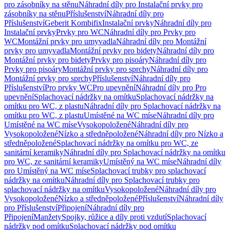
pro zásobníky na stěnu
Náhradní díly pro Instalační prvky pro
zásobníky na stěnu
Příslušenství
Náhradní díly pro
Příslušenství
Geberit Kombifix
Instalační prvky
Náhradní díly pro
Instalační prvky
Prvky pro WC
Náhradní díly pro Prvky pro
WC
Montážní prvky pro umyvadla
Náhradní díly pro Montážní
prvky pro umyvadla
Montážní prvky pro bidety
Náhradní díly pro
Montážní prvky pro bidety
Prvky pro pisoáry
Náhradní díly pro
Prvky pro pisoáry
Montážní prvky pro sprchy
Náhradní díly pro
Montážní prvky pro sprchy
Příslušenství
Náhradní díly pro
Příslušenství
Pro prvky WC
Pro upevnění
Náhradní díly pro Pro
upevnění
Splachovací nádržky na omítku
Splachovací nádržky na
omítku pro WC, z plastu
Náhradní díly pro Splachovací nádržky na
omítku pro WC, z plastu
Umístěné na WC míse
Náhradní díly pro
Umístěné na WC míse
Vysokopoložené
Náhradní díly pro
Vysokopoložené
Nízko a středněpoložené
Náhradní díly pro Nízko a
středněpoložené
Splachovací nádržky na omítku pro WC, ze
sanitární keramiky
Náhradní díly pro Splachovací nádržky na omítku
pro WC, ze sanitární keramiky
Umístěný na WC míse
Náhradní díly
pro Umístěný na WC míse
Splachovací trubky pro splachovací
nádržky na omítku
Náhradní díly pro Splachovací trubky pro
splachovací nádržky na omítku
Vysokopoložené
Náhradní díly pro
Vysokopoložené
Nízko a středněpoložené
Příslušenství
Náhradní díly
pro Příslušenství
Připojení
Náhradní díly pro
Připojení
Manžety
Spojky, růžice a díly proti vzdutí
Splachovací
nádržky pod omítku
Splachovací nádržky pod omítku