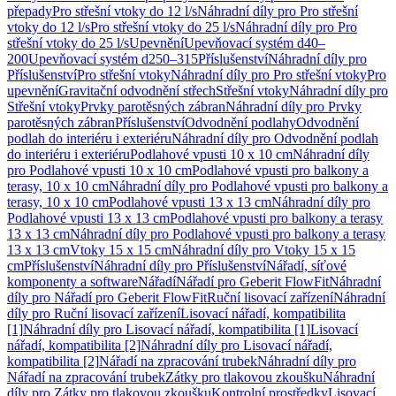
přepady
Pro střešní vtoky do 12 l/s
Náhradní díly pro Pro střešní
vtoky do 12 l/s
Pro střešní vtoky do 25 l/s
Náhradní díly pro Pro
střešní vtoky do 25 l/s
Upevnění
Upevňovací systém d40–
200
Upevňovací systém d250–315
Příslušenství
Náhradní díly pro
Příslušenství
Pro střešní vtoky
Náhradní díly pro Pro střešní vtoky
Pro
upevnění
Gravitační odvodnění střech
Střešní vtoky
Náhradní díly pro
Střešní vtoky
Prvky parotěsných zábran
Náhradní díly pro Prvky
parotěsných zábran
Příslušenství
Odvodnění podlahy
Odvodnění
podlah do interiéru i exteriéru
Náhradní díly pro Odvodnění podlah
do interiéru i exteriéru
Podlahové vpusti 10 x 10 cm
Náhradní díly
pro Podlahové vpusti 10 x 10 cm
Podlahové vpusti pro balkony a
terasy, 10 x 10 cm
Náhradní díly pro Podlahové vpusti pro balkony a
terasy, 10 x 10 cm
Podlahové vpusti 13 x 13 cm
Náhradní díly pro
Podlahové vpusti 13 x 13 cm
Podlahové vpusti pro balkony a terasy
13 x 13 cm
Náhradní díly pro Podlahové vpusti pro balkony a terasy
13 x 13 cm
Vtoky 15 x 15 cm
Náhradní díly pro Vtoky 15 x 15
cm
Příslušenství
Náhradní díly pro Příslušenství
Nářadí, síťové
komponenty a software
Nářadí
Nářadí pro Geberit FlowFit
Náhradní
díly pro Nářadí pro Geberit FlowFit
Ruční lisovací zařízení
Náhradní
díly pro Ruční lisovací zařízení
Lisovací nářadí, kompatibilita
[1]
Náhradní díly pro Lisovací nářadí, kompatibilita [1]
Lisovací
nářadí, kompatibilita [2]
Náhradní díly pro Lisovací nářadí,
kompatibilita [2]
Nářadí na zpracování trubek
Náhradní díly pro
Nářadí na zpracování trubek
Zátky pro tlakovou zkoušku
Náhradní
díly pro Zátky pro tlakovou zkoušku
Kontrolní prostředky
Lisovací