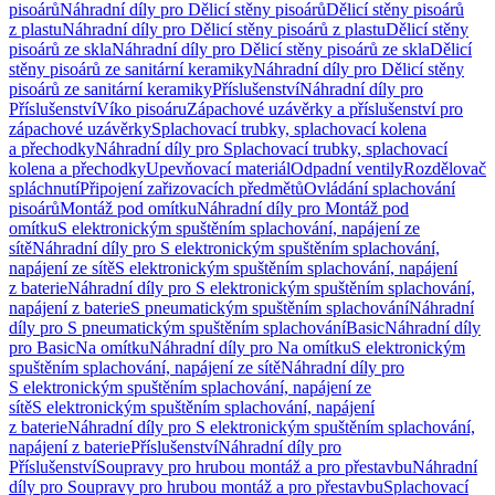
pisoárů
Náhradní díly pro Dělicí stěny pisoárů
Dělicí stěny pisoárů
z plastu
Náhradní díly pro Dělicí stěny pisoárů z plastu
Dělicí stěny
pisoárů ze skla
Náhradní díly pro Dělicí stěny pisoárů ze skla
Dělicí
stěny pisoárů ze sanitární keramiky
Náhradní díly pro Dělicí stěny
pisoárů ze sanitární keramiky
Příslušenství
Náhradní díly pro
Příslušenství
Víko pisoáru
Zápachové uzávěrky a příslušenství pro
zápachové uzávěrky
Splachovací trubky, splachovací kolena
a přechodky
Náhradní díly pro Splachovací trubky, splachovací
kolena a přechodky
Upevňovací materiál
Odpadní ventily
Rozdělovač
spláchnutí
Připojení zařizovacích předmětů
Ovládání splachování
pisoárů
Montáž pod omítku
Náhradní díly pro Montáž pod
omítku
S elektronickým spuštěním splachování, napájení ze
sítě
Náhradní díly pro S elektronickým spuštěním splachování,
napájení ze sítě
S elektronickým spuštěním splachování, napájení
z baterie
Náhradní díly pro S elektronickým spuštěním splachování,
napájení z baterie
S pneumatickým spuštěním splachování
Náhradní
díly pro S pneumatickým spuštěním splachování
Basic
Náhradní díly
pro Basic
Na omítku
Náhradní díly pro Na omítku
S elektronickým
spuštěním splachování, napájení ze sítě
Náhradní díly pro
S elektronickým spuštěním splachování, napájení ze
sítě
S elektronickým spuštěním splachování, napájení
z baterie
Náhradní díly pro S elektronickým spuštěním splachování,
napájení z baterie
Příslušenství
Náhradní díly pro
Příslušenství
Soupravy pro hrubou montáž a pro přestavbu
Náhradní
díly pro Soupravy pro hrubou montáž a pro přestavbu
Splachovací