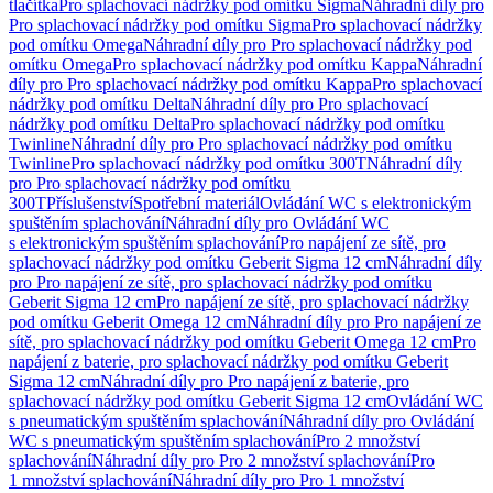
tlačítka
Pro splachovací nádržky pod omítku Sigma
Náhradní díly pro
Pro splachovací nádržky pod omítku Sigma
Pro splachovací nádržky
pod omítku Omega
Náhradní díly pro Pro splachovací nádržky pod
omítku Omega
Pro splachovací nádržky pod omítku Kappa
Náhradní
díly pro Pro splachovací nádržky pod omítku Kappa
Pro splachovací
nádržky pod omítku Delta
Náhradní díly pro Pro splachovací
nádržky pod omítku Delta
Pro splachovací nádržky pod omítku
Twinline
Náhradní díly pro Pro splachovací nádržky pod omítku
Twinline
Pro splachovací nádržky pod omítku 300T
Náhradní díly
pro Pro splachovací nádržky pod omítku
300T
Příslušenství
Spotřební materiál
Ovládání WC s elektronickým
spuštěním splachování
Náhradní díly pro Ovládání WC
s elektronickým spuštěním splachování
Pro napájení ze sítě, pro
splachovací nádržky pod omítku Geberit Sigma 12 cm
Náhradní díly
pro Pro napájení ze sítě, pro splachovací nádržky pod omítku
Geberit Sigma 12 cm
Pro napájení ze sítě, pro splachovací nádržky
pod omítku Geberit Omega 12 cm
Náhradní díly pro Pro napájení ze
sítě, pro splachovací nádržky pod omítku Geberit Omega 12 cm
Pro
napájení z baterie, pro splachovací nádržky pod omítku Geberit
Sigma 12 cm
Náhradní díly pro Pro napájení z baterie, pro
splachovací nádržky pod omítku Geberit Sigma 12 cm
Ovládání WC
s pneumatickým spuštěním splachování
Náhradní díly pro Ovládání
WC s pneumatickým spuštěním splachování
Pro 2 množství
splachování
Náhradní díly pro Pro 2 množství splachování
Pro
1 množství splachování
Náhradní díly pro Pro 1 množství