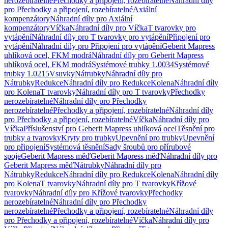
nerozebíratelné
Přechodky a připojení, rozebíratelné
Náhradní díly
pro Přechodky a připojení, rozebíratelné
Axiální
kompenzátory
Náhradní díly pro Axiální
kompenzátory
Víčka
Náhradní díly pro Víčka
T tvarovky pro
vytápění
Náhradní díly pro T tvarovky pro vytápění
Připojení pro
vytápění
Náhradní díly pro Připojení pro vytápění
Geberit Mapress
uhlíková ocel, FKM modrá
Náhradní díly pro Geberit Mapress
uhlíková ocel, FKM modrá
Systémové trubky 1.0034
Systémové
trubky 1.0215
Vsuvky
Nátrubky
Náhradní díly pro
Nátrubky
Redukce
Náhradní díly pro Redukce
Kolena
Náhradní díly
pro Kolena
T tvarovky
Náhradní díly pro T tvarovky
Přechodky
nerozebíratelné
Náhradní díly pro Přechodky
nerozebíratelné
Přechodky a připojení, rozebíratelné
Náhradní díly
pro Přechodky a připojení, rozebíratelné
Víčka
Náhradní díly pro
Víčka
Příslušenství pro Geberit Mapress uhlíková ocel
Těsnění pro
trubky a tvarovky
Kryty pro trubky
Upevnění pro trubky
Upevnění
pro připojení
Systémová těsnění
Sady šroubů pro přírubové
spoje
Geberit Mapress měď
Geberit Mapress měď
Náhradní díly pro
Geberit Mapress měď
Nátrubky
Náhradní díly pro
Nátrubky
Redukce
Náhradní díly pro Redukce
Kolena
Náhradní díly
pro Kolena
T tvarovky
Náhradní díly pro T tvarovky
Křížové
tvarovky
Náhradní díly pro Křížové tvarovky
Přechodky
nerozebíratelné
Náhradní díly pro Přechodky
nerozebíratelné
Přechodky a připojení, rozebíratelné
Náhradní díly
pro Přechodky a připojení, rozebíratelné
Víčka
Náhradní díly pro