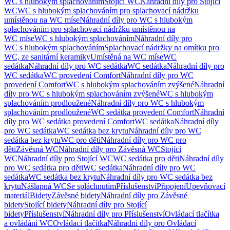
WC s hlubokým splachováním
Stojící WC
Náhradní díly pro Stojící
WC
WC s hlubokým splachováním pro splachovací nádržku
umístěnou na WC míse
Náhradní díly pro WC s hlubokým
splachováním pro splachovací nádržku umístěnou na
WC míse
WC s hlubokým splachováním
Náhradní díly pro
WC s hlubokým splachováním
Splachovací nádržky na omítku pro
WC, ze sanitární keramiky
Umístěná na WC míse
WC
sedátka
Náhradní díly pro WC sedátka
WC sedátka
Náhradní díly pro
WC sedátka
WC provedení Comfort
Náhradní díly pro WC
provedení Comfort
WC s hlubokým splachováním zvýšené
Náhradní
díly pro WC s hlubokým splachováním zvýšené
WC s hlubokým
splachováním prodloužené
Náhradní díly pro WC s hlubokým
splachováním prodloužené
WC sedátka provedení Comfort
Náhradní
díly pro WC sedátka provedení Comfort
WC sedátka
Náhradní díly
pro WC sedátka
WC sedátka bez krytu
Náhradní díly pro WC
sedátka bez krytu
WC pro děti
Náhradní díly pro WC pro
děti
Závěsná WC
Náhradní díly pro Závěsná WC
Stojící
WC
Náhradní díly pro Stojící WC
WC sedátka pro děti
Náhradní díly
pro WC sedátka pro děti
WC sedátka
Náhradní díly pro WC
sedátka
WC sedátka bez krytu
Náhradní díly pro WC sedátka bez
krytu
Nášlapná WC
Se spláchnutím
Příslušenství
Připojení
Upevňovací
materiál
Bidety
Závěsné bidety
Náhradní díly pro Závěsné
bidety
Stojící bidety
Náhradní díly pro Stojící
bidety
Příslušenství
Náhradní díly pro Příslušenství
Ovládací tlačítka
a ovládání WC
Ovládací tlačítka
Náhradní díly pro Ovládací