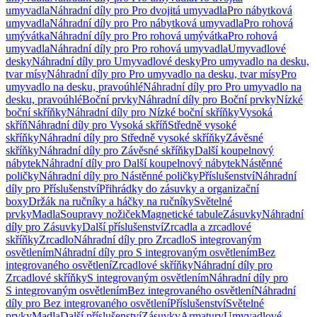
umyvadla
Náhradní díly pro Pro dvojitá umyvadla
Pro nábytková
umyvadla
Náhradní díly pro Pro nábytková umyvadla
Pro rohová
umývátka
Náhradní díly pro Pro rohová umývátka
Pro rohová
umyvadla
Náhradní díly pro Pro rohová umyvadla
Umyvadlové
desky
Náhradní díly pro Umyvadlové desky
Pro umyvadlo na desku,
tvar mísy
Náhradní díly pro Pro umyvadlo na desku, tvar mísy
Pro
umyvadlo na desku, pravoúhlé
Náhradní díly pro Pro umyvadlo na
desku, pravoúhlé
Boční prvky
Náhradní díly pro Boční prvky
Nízké
boční skříňky
Náhradní díly pro Nízké boční skříňky
Vysoká
skříň
Náhradní díly pro Vysoká skříň
Středně vysoké
skříňky
Náhradní díly pro Středně vysoké skříňky
Závěsné
skříňky
Náhradní díly pro Závěsné skříňky
Další koupelnový
nábytek
Náhradní díly pro Další koupelnový nábytek
Nástěnné
poličky
Náhradní díly pro Nástěnné poličky
Příslušenství
Náhradní
díly pro Příslušenství
Přihrádky do zásuvky a organizační
boxy
Držák na ručníky a háčky na ručníky
Světelné
prvky
Madla
Soupravy nožiček
Magnetické tabule
Zásuvky
Náhradní
díly pro Zásuvky
Další příslušenství
Zrcadla a zrcadlové
skříňky
Zrcadlo
Náhradní díly pro Zrcadlo
S integrovaným
osvětlením
Náhradní díly pro S integrovaným osvětlením
Bez
integrovaného osvětlení
Zrcadlové skříňky
Náhradní díly pro
Zrcadlové skříňky
S integrovaným osvětlením
Náhradní díly pro
S integrovaným osvětlením
Bez integrovaného osvětlení
Náhradní
díly pro Bez integrovaného osvětlení
Příslušenství
Světelné
prvky
Madla
Další příslušenství
Zásuvky
Armatury
Umyvadlové