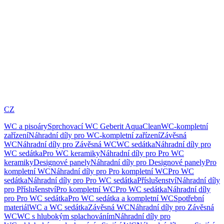
CZ
WC a pisoáry
Sprchovací WC Geberit AquaClean
WC-kompletní
zařízení
Náhradní díly pro WC-kompletní zařízení
Závěsná
WC
Náhradní díly pro Závěsná WC
WC sedátka
Náhradní díly pro
WC sedátka
Pro WC keramiky
Náhradní díly pro Pro WC
keramiky
Designové panely
Náhradní díly pro Designové panely
Pro
kompletní WC
Náhradní díly pro Pro kompletní WC
Pro WC
sedátka
Náhradní díly pro Pro WC sedátka
Příslušenství
Náhradní díly
pro Příslušenství
Pro kompletní WC
Pro WC sedátka
Náhradní díly
pro Pro WC sedátka
Pro WC sedátka a kompletní WC
Spotřební
materiál
WC a WC sedátka
Závěsná WC
Náhradní díly pro Závěsná
WC
WC s hlubokým splachováním
Náhradní díly pro