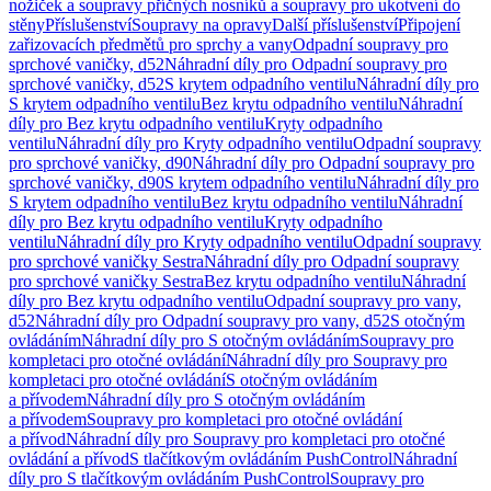
nožiček a soupravy příčných nosníků a soupravy pro ukotvení do
stěny
Příslušenství
Soupravy na opravy
Další příslušenství
Připojení
zařizovacích předmětů pro sprchy a vany
Odpadní soupravy pro
sprchové vaničky, d52
Náhradní díly pro Odpadní soupravy pro
sprchové vaničky, d52
S krytem odpadního ventilu
Náhradní díly pro
S krytem odpadního ventilu
Bez krytu odpadního ventilu
Náhradní
díly pro Bez krytu odpadního ventilu
Kryty odpadního
ventilu
Náhradní díly pro Kryty odpadního ventilu
Odpadní soupravy
pro sprchové vaničky, d90
Náhradní díly pro Odpadní soupravy pro
sprchové vaničky, d90
S krytem odpadního ventilu
Náhradní díly pro
S krytem odpadního ventilu
Bez krytu odpadního ventilu
Náhradní
díly pro Bez krytu odpadního ventilu
Kryty odpadního
ventilu
Náhradní díly pro Kryty odpadního ventilu
Odpadní soupravy
pro sprchové vaničky Sestra
Náhradní díly pro Odpadní soupravy
pro sprchové vaničky Sestra
Bez krytu odpadního ventilu
Náhradní
díly pro Bez krytu odpadního ventilu
Odpadní soupravy pro vany,
d52
Náhradní díly pro Odpadní soupravy pro vany, d52
S otočným
ovládáním
Náhradní díly pro S otočným ovládáním
Soupravy pro
kompletaci pro otočné ovládání
Náhradní díly pro Soupravy pro
kompletaci pro otočné ovládání
S otočným ovládáním
a přívodem
Náhradní díly pro S otočným ovládáním
a přívodem
Soupravy pro kompletaci pro otočné ovládání
a přívod
Náhradní díly pro Soupravy pro kompletaci pro otočné
ovládání a přívod
S tlačítkovým ovládáním PushControl
Náhradní
díly pro S tlačítkovým ovládáním PushControl
Soupravy pro