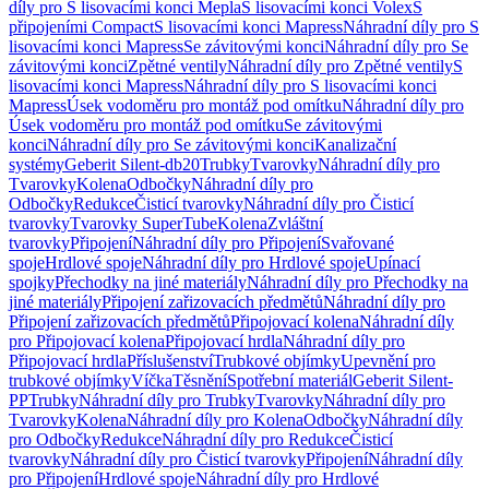
díly pro S lisovacími konci Mepla
S lisovacími konci Volex
S
připojeními Compact
S lisovacími konci Mapress
Náhradní díly pro S
lisovacími konci Mapress
Se závitovými konci
Náhradní díly pro Se
závitovými konci
Zpětné ventily
Náhradní díly pro Zpětné ventily
S
lisovacími konci Mapress
Náhradní díly pro S lisovacími konci
Mapress
Úsek vodoměru pro montáž pod omítku
Náhradní díly pro
Úsek vodoměru pro montáž pod omítku
Se závitovými
konci
Náhradní díly pro Se závitovými konci
Kanalizační
systémy
Geberit Silent-db20
Trubky
Tvarovky
Náhradní díly pro
Tvarovky
Kolena
Odbočky
Náhradní díly pro
Odbočky
Redukce
Čisticí tvarovky
Náhradní díly pro Čisticí
tvarovky
Tvarovky SuperTube
Kolena
Zvláštní
tvarovky
Připojení
Náhradní díly pro Připojení
Svařované
spoje
Hrdlové spoje
Náhradní díly pro Hrdlové spoje
Upínací
spojky
Přechodky na jiné materiály
Náhradní díly pro Přechodky na
jiné materiály
Připojení zařizovacích předmětů
Náhradní díly pro
Připojení zařizovacích předmětů
Připojovací kolena
Náhradní díly
pro Připojovací kolena
Připojovací hrdla
Náhradní díly pro
Připojovací hrdla
Příslušenství
Trubkové objímky
Upevnění pro
trubkové objímky
Víčka
Těsnění
Spotřební materiál
Geberit Silent-
PP
Trubky
Náhradní díly pro Trubky
Tvarovky
Náhradní díly pro
Tvarovky
Kolena
Náhradní díly pro Kolena
Odbočky
Náhradní díly
pro Odbočky
Redukce
Náhradní díly pro Redukce
Čisticí
tvarovky
Náhradní díly pro Čisticí tvarovky
Připojení
Náhradní díly
pro Připojení
Hrdlové spoje
Náhradní díly pro Hrdlové