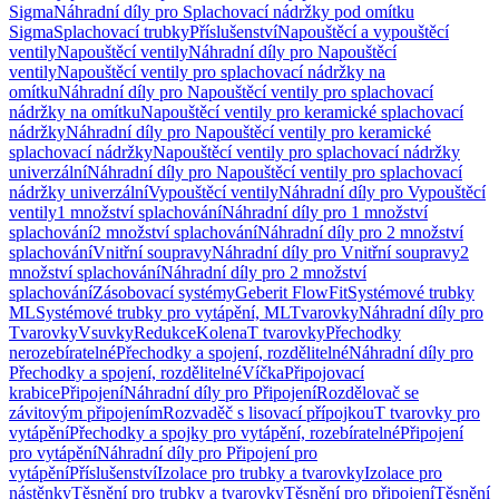
Sigma
Náhradní díly pro Splachovací nádržky pod omítku
Sigma
Splachovací trubky
Příslušenství
Napouštěcí a vypouštěcí
ventily
Napouštěcí ventily
Náhradní díly pro Napouštěcí
ventily
Napouštěcí ventily pro splachovací nádržky na
omítku
Náhradní díly pro Napouštěcí ventily pro splachovací
nádržky na omítku
Napouštěcí ventily pro keramické splachovací
nádržky
Náhradní díly pro Napouštěcí ventily pro keramické
splachovací nádržky
Napouštěcí ventily pro splachovací nádržky
univerzální
Náhradní díly pro Napouštěcí ventily pro splachovací
nádržky univerzální
Vypouštěcí ventily
Náhradní díly pro Vypouštěcí
ventily
1 množství splachování
Náhradní díly pro 1 množství
splachování
2 množství splachování
Náhradní díly pro 2 množství
splachování
Vnitřní soupravy
Náhradní díly pro Vnitřní soupravy
2
množství splachování
Náhradní díly pro 2 množství
splachování
Zásobovací systémy
Geberit FlowFit
Systémové trubky
ML
Systémové trubky pro vytápění, ML
Tvarovky
Náhradní díly pro
Tvarovky
Vsuvky
Redukce
Kolena
T tvarovky
Přechodky
nerozebíratelné
Přechodky a spojení, rozdělitelné
Náhradní díly pro
Přechodky a spojení, rozdělitelné
Víčka
Připojovací
krabice
Připojení
Náhradní díly pro Připojení
Rozdělovač se
závitovým připojením
Rozvaděč s lisovací přípojkou
T tvarovky pro
vytápění
Přechodky a spojky pro vytápění, rozebíratelné
Připojení
pro vytápění
Náhradní díly pro Připojení pro
vytápění
Příslušenství
Izolace pro trubky a tvarovky
Izolace pro
nástěnky
Těsnění pro trubky a tvarovky
Těsnění pro připojení
Těsnění