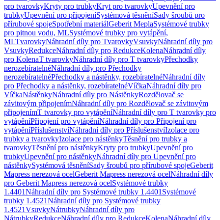
pro tvarovky
Kryty pro trubky
Kryt pro tvarovky
Upevnění pro
trubky
Upevnění pro připojení
Systémová těsnění
Sady šroubů pro
přírubové spoje
Spotřební materiál
Geberit Mepla
Systémové trubky
pro pitnou vodu, ML
Systémové trubky pro vytápění,
ML
Tvarovky
Náhradní díly pro Tvarovky
Vsuvky
Náhradní díly pro
Vsuvky
Redukce
Náhradní díly pro Redukce
Kolena
Náhradní díly
pro Kolena
T tvarovky
Náhradní díly pro T tvarovky
Přechodky
nerozebíratelné
Náhradní díly pro Přechodky
nerozebíratelné
Přechodky a nástěnky, rozebíratelné
Náhradní díly
pro Přechodky a nástěnky, rozebíratelné
Víčka
Náhradní díly pro
Víčka
Nástěnky
Náhradní díly pro Nástěnky
Rozdělovač se
závitovým připojením
Náhradní díly pro Rozdělovač se závitovým
připojením
T tvarovky pro vytápění
Náhradní díly pro T tvarovky pro
vytápění
Připojení pro vytápění
Náhradní díly pro Připojení pro
vytápění
Příslušenství
Náhradní díly pro Příslušenství
Izolace pro
trubky a tvarovky
Izolace pro nástěnky
Těsnění pro trubky a
tvarovky
Těsnění pro nástěnky
Kryty pro trubky
Upevnění pro
trubky
Upevnění pro nástěnky
Náhradní díly pro Upevnění pro
nástěnky
Systémová těsnění
Sady šroubů pro přírubové spoje
Geberit
Mapress nerezová ocel
Geberit Mapress nerezová ocel
Náhradní díly
pro Geberit Mapress nerezová ocel
Systémové trubky
1.4401
Náhradní díly pro Systémové trubky 1.4401
Systémové
trubky 1.4521
Náhradní díly pro Systémové trubky
1.4521
Vsuvky
Nátrubky
Náhradní díly pro
Nátrubky
Redukce
Náhradní díly pro Redukce
Kolena
Náhradní díly