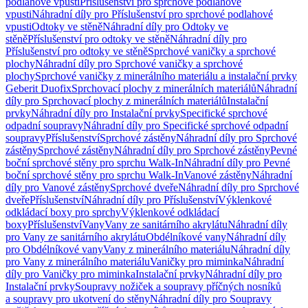
podlahové vpusti
Příslušenství pro sprchové podlahové
vpusti
Náhradní díly pro Příslušenství pro sprchové podlahové
vpusti
Odtoky ve stěně
Náhradní díly pro Odtoky ve
stěně
Příslušenství pro odtoky ve stěně
Náhradní díly pro
Příslušenství pro odtoky ve stěně
Sprchové vaničky a sprchové
plochy
Náhradní díly pro Sprchové vaničky a sprchové
plochy
Sprchové vaničky z minerálního materiálu a instalační prvky
Geberit Duofix
Sprchovací plochy z minerálních materiálů
Náhradní
díly pro Sprchovací plochy z minerálních materiálů
Instalační
prvky
Náhradní díly pro Instalační prvky
Specifické sprchové
odpadní soupravy
Náhradní díly pro Specifické sprchové odpadní
soupravy
Příslušenství
Sprchové zástěny
Náhradní díly pro Sprchové
zástěny
Sprchové zástěny
Náhradní díly pro Sprchové zástěny
Pevné
boční sprchové stěny pro sprchu Walk-In
Náhradní díly pro Pevné
boční sprchové stěny pro sprchu Walk-In
Vanové zástěny
Náhradní
díly pro Vanové zástěny
Sprchové dveře
Náhradní díly pro Sprchové
dveře
Příslušenství
Náhradní díly pro Příslušenství
Výklenkové
odkládací boxy pro sprchy
Výklenkové odkládací
boxy
Příslušenství
Vany
Vany ze sanitárního akrylátu
Náhradní díly
pro Vany ze sanitárního akrylátu
Obdélníkové vany
Náhradní díly
pro Obdélníkové vany
Vany z minerálního materiálu
Náhradní díly
pro Vany z minerálního materiálu
Vaničky pro miminka
Náhradní
díly pro Vaničky pro miminka
Instalační prvky
Náhradní díly pro
Instalační prvky
Soupravy nožiček a soupravy příčných nosníků
a soupravy pro ukotvení do stěny
Náhradní díly pro Soupravy