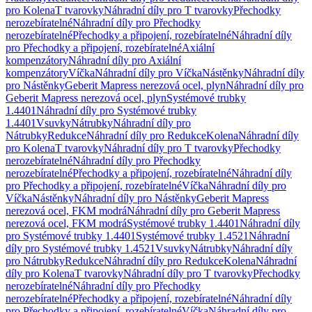
pro Kolena
T tvarovky
Náhradní díly pro T tvarovky
Přechodky
nerozebíratelné
Náhradní díly pro Přechodky
nerozebíratelné
Přechodky a připojení, rozebíratelné
Náhradní díly
pro Přechodky a připojení, rozebíratelné
Axiální
kompenzátory
Náhradní díly pro Axiální
kompenzátory
Víčka
Náhradní díly pro Víčka
Nástěnky
Náhradní díly
pro Nástěnky
Geberit Mapress nerezová ocel, plyn
Náhradní díly pro
Geberit Mapress nerezová ocel, plyn
Systémové trubky
1.4401
Náhradní díly pro Systémové trubky
1.4401
Vsuvky
Nátrubky
Náhradní díly pro
Nátrubky
Redukce
Náhradní díly pro Redukce
Kolena
Náhradní díly
pro Kolena
T tvarovky
Náhradní díly pro T tvarovky
Přechodky
nerozebíratelné
Náhradní díly pro Přechodky
nerozebíratelné
Přechodky a připojení, rozebíratelné
Náhradní díly
pro Přechodky a připojení, rozebíratelné
Víčka
Náhradní díly pro
Víčka
Nástěnky
Náhradní díly pro Nástěnky
Geberit Mapress
nerezová ocel, FKM modrá
Náhradní díly pro Geberit Mapress
nerezová ocel, FKM modrá
Systémové trubky 1.4401
Náhradní díly
pro Systémové trubky 1.4401
Systémové trubky 1.4521
Náhradní
díly pro Systémové trubky 1.4521
Vsuvky
Nátrubky
Náhradní díly
pro Nátrubky
Redukce
Náhradní díly pro Redukce
Kolena
Náhradní
díly pro Kolena
T tvarovky
Náhradní díly pro T tvarovky
Přechodky
nerozebíratelné
Náhradní díly pro Přechodky
nerozebíratelné
Přechodky a připojení, rozebíratelné
Náhradní díly
pro Přechodky a připojení, rozebíratelné
Víčka
Náhradní díly pro