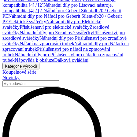
kompatibilita [4] / [2]
Náhradní díly pro Lisovací nástroje,
kompatibilita [4] / [2]
Nářadí pro Geberit Silent-db20 / Geberit
PE
Náhradní díly pro Nářadí pro Geberit Silent-db20 / Geberit
PE
Elektrické svářečky
Náhradní díly pro Elektrické
svářečky
Příslušenství pro elektrické svářečky
Zrcadlové
svářečky
Náhradní díly pro Zrcadlové svářečky
Příslušenství pro
zrcadlové svářečky
Náhradní díly pro Příslušenství pro zrcadlové
svářečky
Nářadí na zpracování trubek
Náhradní díly pro Nářadí na
zpracování trubek
Příslušenství pro nářadí na zpracování
trubek
Náhradní díly pro Příslušenství pro nářadí na zpracování
trubek
Nápověda k obsluze
Dálková ovládání
Kategorie výrobků
Koupelnové série
Novinky