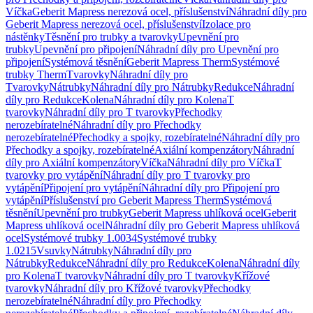
Víčka
Geberit Mapress nerezová ocel, příslušenství
Náhradní díly pro
Geberit Mapress nerezová ocel, příslušenství
Izolace pro
nástěnky
Těsnění pro trubky a tvarovky
Upevnění pro
trubky
Upevnění pro připojení
Náhradní díly pro Upevnění pro
připojení
Systémová těsnění
Geberit Mapress Therm
Systémové
trubky Therm
Tvarovky
Náhradní díly pro
Tvarovky
Nátrubky
Náhradní díly pro Nátrubky
Redukce
Náhradní
díly pro Redukce
Kolena
Náhradní díly pro Kolena
T
tvarovky
Náhradní díly pro T tvarovky
Přechodky
nerozebíratelné
Náhradní díly pro Přechodky
nerozebíratelné
Přechodky a spojky, rozebíratelné
Náhradní díly pro
Přechodky a spojky, rozebíratelné
Axiální kompenzátory
Náhradní
díly pro Axiální kompenzátory
Víčka
Náhradní díly pro Víčka
T
tvarovky pro vytápění
Náhradní díly pro T tvarovky pro
vytápění
Připojení pro vytápění
Náhradní díly pro Připojení pro
vytápění
Příslušenství pro Geberit Mapress Therm
Systémová
těsnění
Upevnění pro trubky
Geberit Mapress uhlíková ocel
Geberit
Mapress uhlíková ocel
Náhradní díly pro Geberit Mapress uhlíková
ocel
Systémové trubky 1.0034
Systémové trubky
1.0215
Vsuvky
Nátrubky
Náhradní díly pro
Nátrubky
Redukce
Náhradní díly pro Redukce
Kolena
Náhradní díly
pro Kolena
T tvarovky
Náhradní díly pro T tvarovky
Křížové
tvarovky
Náhradní díly pro Křížové tvarovky
Přechodky
nerozebíratelné
Náhradní díly pro Přechodky