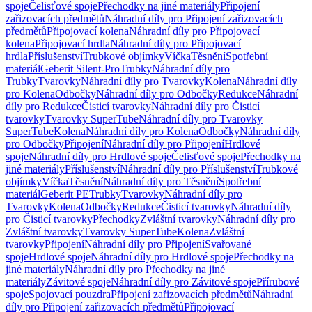
spoje
Čelisťové spoje
Přechodky na jiné materiály
Připojení
zařizovacích předmětů
Náhradní díly pro Připojení zařizovacích
předmětů
Připojovací kolena
Náhradní díly pro Připojovací
kolena
Připojovací hrdla
Náhradní díly pro Připojovací
hrdla
Příslušenství
Trubkové objímky
Víčka
Těsnění
Spotřební
materiál
Geberit Silent-Pro
Trubky
Náhradní díly pro
Trubky
Tvarovky
Náhradní díly pro Tvarovky
Kolena
Náhradní díly
pro Kolena
Odbočky
Náhradní díly pro Odbočky
Redukce
Náhradní
díly pro Redukce
Čisticí tvarovky
Náhradní díly pro Čisticí
tvarovky
Tvarovky SuperTube
Náhradní díly pro Tvarovky
SuperTube
Kolena
Náhradní díly pro Kolena
Odbočky
Náhradní díly
pro Odbočky
Připojení
Náhradní díly pro Připojení
Hrdlové
spoje
Náhradní díly pro Hrdlové spoje
Čelisťové spoje
Přechodky na
jiné materiály
Příslušenství
Náhradní díly pro Příslušenství
Trubkové
objímky
Víčka
Těsnění
Náhradní díly pro Těsnění
Spotřební
materiál
Geberit PE
Trubky
Tvarovky
Náhradní díly pro
Tvarovky
Kolena
Odbočky
Redukce
Čisticí tvarovky
Náhradní díly
pro Čisticí tvarovky
Přechodky
Zvláštní tvarovky
Náhradní díly pro
Zvláštní tvarovky
Tvarovky SuperTube
Kolena
Zvláštní
tvarovky
Připojení
Náhradní díly pro Připojení
Svařované
spoje
Hrdlové spoje
Náhradní díly pro Hrdlové spoje
Přechodky na
jiné materiály
Náhradní díly pro Přechodky na jiné
materiály
Závitové spoje
Náhradní díly pro Závitové spoje
Přírubové
spoje
Spojovací pouzdra
Připojení zařizovacích předmětů
Náhradní
díly pro Připojení zařizovacích předmětů
Připojovací