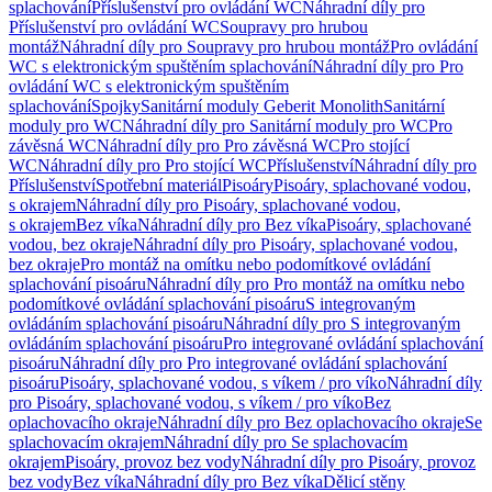
splachování
Příslušenství pro ovládání WC
Náhradní díly pro
Příslušenství pro ovládání WC
Soupravy pro hrubou
montáž
Náhradní díly pro Soupravy pro hrubou montáž
Pro ovládání
WC s elektronickým spuštěním splachování
Náhradní díly pro Pro
ovládání WC s elektronickým spuštěním
splachování
Spojky
Sanitární moduly Geberit Monolith
Sanitární
moduly pro WC
Náhradní díly pro Sanitární moduly pro WC
Pro
závěsná WC
Náhradní díly pro Pro závěsná WC
Pro stojící
WC
Náhradní díly pro Pro stojící WC
Příslušenství
Náhradní díly pro
Příslušenství
Spotřební materiál
Pisoáry
Pisoáry, splachované vodou,
s okrajem
Náhradní díly pro Pisoáry, splachované vodou,
s okrajem
Bez víka
Náhradní díly pro Bez víka
Pisoáry, splachované
vodou, bez okraje
Náhradní díly pro Pisoáry, splachované vodou,
bez okraje
Pro montáž na omítku nebo podomítkové ovládání
splachování pisoáru
Náhradní díly pro Pro montáž na omítku nebo
podomítkové ovládání splachování pisoáru
S integrovaným
ovládáním splachování pisoáru
Náhradní díly pro S integrovaným
ovládáním splachování pisoáru
Pro integrované ovládání splachování
pisoáru
Náhradní díly pro Pro integrované ovládání splachování
pisoáru
Pisoáry, splachované vodou, s víkem / pro víko
Náhradní díly
pro Pisoáry, splachované vodou, s víkem / pro víko
Bez
oplachovacího okraje
Náhradní díly pro Bez oplachovacího okraje
Se
splachovacím okrajem
Náhradní díly pro Se splachovacím
okrajem
Pisoáry, provoz bez vody
Náhradní díly pro Pisoáry, provoz
bez vody
Bez víka
Náhradní díly pro Bez víka
Dělicí stěny