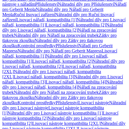
nástroje s nářadím
Příslušenství
Náhradní díly pro Příslušenství
Nářadí
pro Geberit Mepla
Náhradní díly pro Nářadí pro Geberit
Mepla
Ruční lisovací zařízení
Náhradní díly pro Ruční lisovací
zařízení
Lisovací nářadí, kompatibilita [1]
Náhradní díly pro Lisovací
nářadí, kompatibilita [1]
Lisovací nářadí, kompatibilita [2]
Náhradní
díly pro Lisovací nářadí, kompatibilita [2]
Nářadí na zpracování
trubek
Náhradní díly pro Nářadí na zpracování trubek
Zátky pro
tlakovou zkoušku
Náhradní díly pro Zátky pro tlakovou
zkoušku
Kontrolní prostředky
Příslušenství
Nářadí pro Geberit
Mapress
Náhradní díly pro Nářadí pro Geberit Mapress
Lisovací
nářadí, kompatibilita [1]
Náhradní díly pro Lisovací nářadí,
kompatibilita [1]
Lisovací nářadí, kompatibilita [2]
Náhradní díly pro
Lisovací nářadí, kompatibilita [2]
Lisovací nářadí, kompatibilita
[2XL]
Náhradní díly pro Lisovací nářadí, kompatibilita
[2XL]
Lisovací nářadí, kompatibilita [3]
Náhradní díly pro Lisovací
nářadí, kompatibilita [3]
Lisovací nářadí, kompatibilita [4]
Náhradní
díly pro Lisovací nářadí, kompatibilita [4]
Nářadí na zpracování
trubek
Náhradní díly pro Nářadí na zpracování trubek
Zátky pro
tlakovou zkoušku
Náhradní díly pro Zátky pro tlakovou
zkoušku
Kontrolní prostředky
Příslušenství
Lisovací nástroje
Náhradní
díly pro Lisovací nástroje
Lisovací nástroje kompatibilita
[1]
Náhradní díly pro Lisovací nástroje kompatibilita [1]
Lisovací
nástroje kompatibilita [2]
Náhradní díly pro Lisovací nástroje
kompatibilita [2]
Lisovací nástroje kompatibilita [2XL]
Náhradní díly
pro Lisovací nástroje kompatibilita [2XL]
Lisovací nástroje,