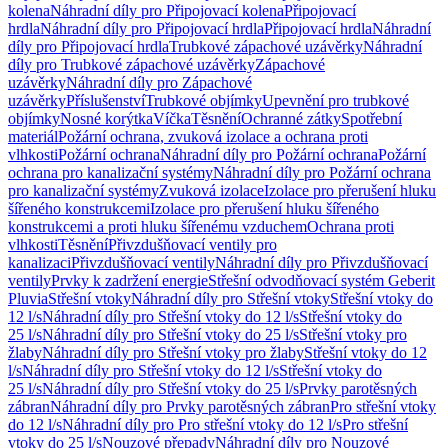
kolena
Náhradní díly pro Připojovací kolena
Připojovací
hrdla
Náhradní díly pro Připojovací hrdla
Připojovací hrdla
Náhradní
díly pro Připojovací hrdla
Trubkové zápachové uzávěrky
Náhradní
díly pro Trubkové zápachové uzávěrky
Zápachové
uzávěrky
Náhradní díly pro Zápachové
uzávěrky
Příslušenství
Trubkové objímky
Upevnění pro trubkové
objímky
Nosné korýtka
Víčka
Těsnění
Ochranné zátky
Spotřební
materiál
Požární ochrana, zvuková izolace a ochrana proti
vlhkosti
Požární ochrana
Náhradní díly pro Požární ochrana
Požární
ochrana pro kanalizační systémy
Náhradní díly pro Požární ochrana
pro kanalizační systémy
Zvuková izolace
Izolace pro přerušení hluku
šířeného konstrukcemi
Izolace pro přerušení hluku šířeného
konstrukcemi a proti hluku šířenému vzduchem
Ochrana proti
vlhkosti
Těsnění
Přivzdušňovací ventily pro
kanalizaci
Přivzdušňovací ventily
Náhradní díly pro Přivzdušňovací
ventily
Prvky k zadržení energie
Střešní odvodňovací systém Geberit
Pluvia
Střešní vtoky
Náhradní díly pro Střešní vtoky
Střešní vtoky do
12 l/s
Náhradní díly pro Střešní vtoky do 12 l/s
Střešní vtoky do
25 l/s
Náhradní díly pro Střešní vtoky do 25 l/s
Střešní vtoky pro
žlaby
Náhradní díly pro Střešní vtoky pro žlaby
Střešní vtoky do 12
l/s
Náhradní díly pro Střešní vtoky do 12 l/s
Střešní vtoky do
25 l/s
Náhradní díly pro Střešní vtoky do 25 l/s
Prvky parotěsných
zábran
Náhradní díly pro Prvky parotěsných zábran
Pro střešní vtoky
do 12 l/s
Náhradní díly pro Pro střešní vtoky do 12 l/s
Pro střešní
vtoky do 25 l/s
Nouzové přepady
Náhradní díly pro Nouzové