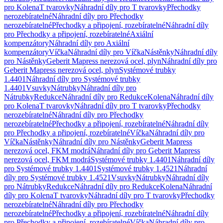
pro Kolena
T tvarovky
Náhradní díly pro T tvarovky
Přechodky
nerozebíratelné
Náhradní díly pro Přechodky
nerozebíratelné
Přechodky a připojení, rozebíratelné
Náhradní díly
pro Přechodky a připojení, rozebíratelné
Axiální
kompenzátory
Náhradní díly pro Axiální
kompenzátory
Víčka
Náhradní díly pro Víčka
Nástěnky
Náhradní díly
pro Nástěnky
Geberit Mapress nerezová ocel, plyn
Náhradní díly pro
Geberit Mapress nerezová ocel, plyn
Systémové trubky
1.4401
Náhradní díly pro Systémové trubky
1.4401
Vsuvky
Nátrubky
Náhradní díly pro
Nátrubky
Redukce
Náhradní díly pro Redukce
Kolena
Náhradní díly
pro Kolena
T tvarovky
Náhradní díly pro T tvarovky
Přechodky
nerozebíratelné
Náhradní díly pro Přechodky
nerozebíratelné
Přechodky a připojení, rozebíratelné
Náhradní díly
pro Přechodky a připojení, rozebíratelné
Víčka
Náhradní díly pro
Víčka
Nástěnky
Náhradní díly pro Nástěnky
Geberit Mapress
nerezová ocel, FKM modrá
Náhradní díly pro Geberit Mapress
nerezová ocel, FKM modrá
Systémové trubky 1.4401
Náhradní díly
pro Systémové trubky 1.4401
Systémové trubky 1.4521
Náhradní
díly pro Systémové trubky 1.4521
Vsuvky
Nátrubky
Náhradní díly
pro Nátrubky
Redukce
Náhradní díly pro Redukce
Kolena
Náhradní
díly pro Kolena
T tvarovky
Náhradní díly pro T tvarovky
Přechodky
nerozebíratelné
Náhradní díly pro Přechodky
nerozebíratelné
Přechodky a připojení, rozebíratelné
Náhradní díly
pro Přechodky a připojení, rozebíratelné
Víčka
Náhradní díly pro