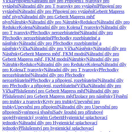
Víčka
Připojení
Náhradní díly pro Připojení
T tvarovky pro
vytápění
Náhradní díly pro T tvarovky pro vytápění
Připojení pro
vytápění
Náhradní díly pro Připojení pro vytápění
Geberit Mapress
měď plyn
Náhradní díly pro Geberit Mapress měď
plyn
Nátrubky
Náhradní díly pro Nátrubky
Redukce
Náhradní díly pro
Redukce
Kolena
Náhradní díly pro Kolena
T tvarovky
Náhradní díly
pro T tvarovky
Přechodky nerozebíratelné
Náhradní díly pro
Přechodky nerozebíratelné
Přechodky rozebíratelné a
nástěnky
Náhradní díly pro Přechodky rozebíratelné a
nástěnky
Víčka
Náhradní díly pro Víčka
Nástěnky
Náhradní díly pro
Nástěnky
Geberit Mapress měď, FKM modrá
Náhradní díly pro
Geberit Mapress měď, FKM modrá
Nátrubky
Náhradní díly pro
Nátrubky
Redukce
Náhradní díly pro Redukce
Kolena
Náhradní díly
pro Kolena
T tvarovky
Náhradní díly pro T tvarovky
Přechodky
nerozebíratelné
Náhradní díly pro Přechodky
nerozebíratelné
Přechodky a připojení, rozebíratelné
Náhradní díly
pro Přechodky a připojení, rozebíratelné
Víčka
Náhradní díly pro
Víčka
Příslušenství pro Geberit Mapress měď
Náhradní díly pro
Příslušenství pro Geberit Mapress měď
Izolace pro nástěnky
Těsnění
pro trubky a tvarovky
Kryty pro trubky
Upevnění pro
trubky
Upevnění pro připojení
Náhradní díly pro Upevnění pro
připojení
Systémová těsnění
Sady šroubů pro přírubové
spoje
Hygienický systém Geberit
Hygienické splachovací
jednotky
Náhradní díly pro Hygienické splachovací
jednotky
Příslušenství pro hygienické splachovací