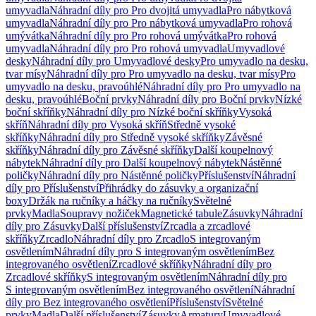
umyvadla
Náhradní díly pro Pro dvojitá umyvadla
Pro nábytková
umyvadla
Náhradní díly pro Pro nábytková umyvadla
Pro rohová
umývátka
Náhradní díly pro Pro rohová umývátka
Pro rohová
umyvadla
Náhradní díly pro Pro rohová umyvadla
Umyvadlové
desky
Náhradní díly pro Umyvadlové desky
Pro umyvadlo na desku,
tvar mísy
Náhradní díly pro Pro umyvadlo na desku, tvar mísy
Pro
umyvadlo na desku, pravoúhlé
Náhradní díly pro Pro umyvadlo na
desku, pravoúhlé
Boční prvky
Náhradní díly pro Boční prvky
Nízké
boční skříňky
Náhradní díly pro Nízké boční skříňky
Vysoká
skříň
Náhradní díly pro Vysoká skříň
Středně vysoké
skříňky
Náhradní díly pro Středně vysoké skříňky
Závěsné
skříňky
Náhradní díly pro Závěsné skříňky
Další koupelnový
nábytek
Náhradní díly pro Další koupelnový nábytek
Nástěnné
poličky
Náhradní díly pro Nástěnné poličky
Příslušenství
Náhradní
díly pro Příslušenství
Přihrádky do zásuvky a organizační
boxy
Držák na ručníky a háčky na ručníky
Světelné
prvky
Madla
Soupravy nožiček
Magnetické tabule
Zásuvky
Náhradní
díly pro Zásuvky
Další příslušenství
Zrcadla a zrcadlové
skříňky
Zrcadlo
Náhradní díly pro Zrcadlo
S integrovaným
osvětlením
Náhradní díly pro S integrovaným osvětlením
Bez
integrovaného osvětlení
Zrcadlové skříňky
Náhradní díly pro
Zrcadlové skříňky
S integrovaným osvětlením
Náhradní díly pro
S integrovaným osvětlením
Bez integrovaného osvětlení
Náhradní
díly pro Bez integrovaného osvětlení
Příslušenství
Světelné
prvky
Madla
Další příslušenství
Zásuvky
Armatury
Umyvadlové