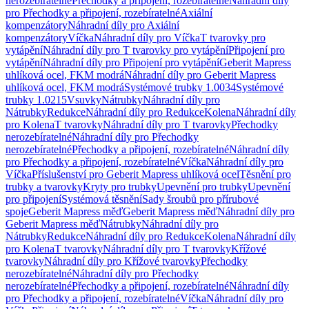
nerozebíratelné
Přechodky a připojení, rozebíratelné
Náhradní díly
pro Přechodky a připojení, rozebíratelné
Axiální
kompenzátory
Náhradní díly pro Axiální
kompenzátory
Víčka
Náhradní díly pro Víčka
T tvarovky pro
vytápění
Náhradní díly pro T tvarovky pro vytápění
Připojení pro
vytápění
Náhradní díly pro Připojení pro vytápění
Geberit Mapress
uhlíková ocel, FKM modrá
Náhradní díly pro Geberit Mapress
uhlíková ocel, FKM modrá
Systémové trubky 1.0034
Systémové
trubky 1.0215
Vsuvky
Nátrubky
Náhradní díly pro
Nátrubky
Redukce
Náhradní díly pro Redukce
Kolena
Náhradní díly
pro Kolena
T tvarovky
Náhradní díly pro T tvarovky
Přechodky
nerozebíratelné
Náhradní díly pro Přechodky
nerozebíratelné
Přechodky a připojení, rozebíratelné
Náhradní díly
pro Přechodky a připojení, rozebíratelné
Víčka
Náhradní díly pro
Víčka
Příslušenství pro Geberit Mapress uhlíková ocel
Těsnění pro
trubky a tvarovky
Kryty pro trubky
Upevnění pro trubky
Upevnění
pro připojení
Systémová těsnění
Sady šroubů pro přírubové
spoje
Geberit Mapress měď
Geberit Mapress měď
Náhradní díly pro
Geberit Mapress měď
Nátrubky
Náhradní díly pro
Nátrubky
Redukce
Náhradní díly pro Redukce
Kolena
Náhradní díly
pro Kolena
T tvarovky
Náhradní díly pro T tvarovky
Křížové
tvarovky
Náhradní díly pro Křížové tvarovky
Přechodky
nerozebíratelné
Náhradní díly pro Přechodky
nerozebíratelné
Přechodky a připojení, rozebíratelné
Náhradní díly
pro Přechodky a připojení, rozebíratelné
Víčka
Náhradní díly pro