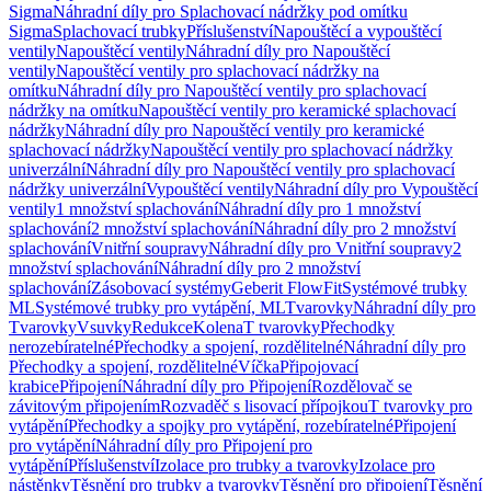
Sigma
Náhradní díly pro Splachovací nádržky pod omítku
Sigma
Splachovací trubky
Příslušenství
Napouštěcí a vypouštěcí
ventily
Napouštěcí ventily
Náhradní díly pro Napouštěcí
ventily
Napouštěcí ventily pro splachovací nádržky na
omítku
Náhradní díly pro Napouštěcí ventily pro splachovací
nádržky na omítku
Napouštěcí ventily pro keramické splachovací
nádržky
Náhradní díly pro Napouštěcí ventily pro keramické
splachovací nádržky
Napouštěcí ventily pro splachovací nádržky
univerzální
Náhradní díly pro Napouštěcí ventily pro splachovací
nádržky univerzální
Vypouštěcí ventily
Náhradní díly pro Vypouštěcí
ventily
1 množství splachování
Náhradní díly pro 1 množství
splachování
2 množství splachování
Náhradní díly pro 2 množství
splachování
Vnitřní soupravy
Náhradní díly pro Vnitřní soupravy
2
množství splachování
Náhradní díly pro 2 množství
splachování
Zásobovací systémy
Geberit FlowFit
Systémové trubky
ML
Systémové trubky pro vytápění, ML
Tvarovky
Náhradní díly pro
Tvarovky
Vsuvky
Redukce
Kolena
T tvarovky
Přechodky
nerozebíratelné
Přechodky a spojení, rozdělitelné
Náhradní díly pro
Přechodky a spojení, rozdělitelné
Víčka
Připojovací
krabice
Připojení
Náhradní díly pro Připojení
Rozdělovač se
závitovým připojením
Rozvaděč s lisovací přípojkou
T tvarovky pro
vytápění
Přechodky a spojky pro vytápění, rozebíratelné
Připojení
pro vytápění
Náhradní díly pro Připojení pro
vytápění
Příslušenství
Izolace pro trubky a tvarovky
Izolace pro
nástěnky
Těsnění pro trubky a tvarovky
Těsnění pro připojení
Těsnění