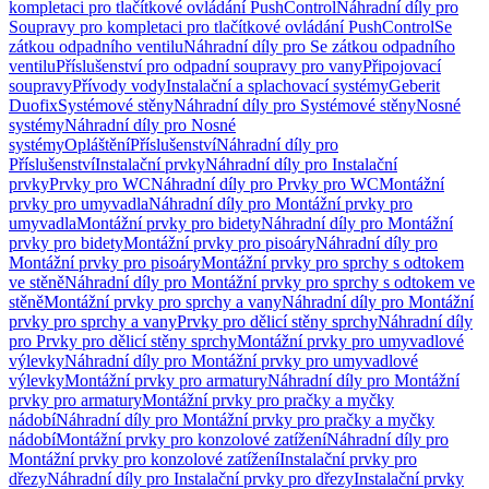
kompletaci pro tlačítkové ovládání PushControl
Náhradní díly pro
Soupravy pro kompletaci pro tlačítkové ovládání PushControl
Se
zátkou odpadního ventilu
Náhradní díly pro Se zátkou odpadního
ventilu
Příslušenství pro odpadní soupravy pro vany
Připojovací
soupravy
Přívody vody
Instalační a splachovací systémy
Geberit
Duofix
Systémové stěny
Náhradní díly pro Systémové stěny
Nosné
systémy
Náhradní díly pro Nosné
systémy
Opláštění
Příslušenství
Náhradní díly pro
Příslušenství
Instalační prvky
Náhradní díly pro Instalační
prvky
Prvky pro WC
Náhradní díly pro Prvky pro WC
Montážní
prvky pro umyvadla
Náhradní díly pro Montážní prvky pro
umyvadla
Montážní prvky pro bidety
Náhradní díly pro Montážní
prvky pro bidety
Montážní prvky pro pisoáry
Náhradní díly pro
Montážní prvky pro pisoáry
Montážní prvky pro sprchy s odtokem
ve stěně
Náhradní díly pro Montážní prvky pro sprchy s odtokem ve
stěně
Montážní prvky pro sprchy a vany
Náhradní díly pro Montážní
prvky pro sprchy a vany
Prvky pro dělicí stěny sprchy
Náhradní díly
pro Prvky pro dělicí stěny sprchy
Montážní prvky pro umyvadlové
výlevky
Náhradní díly pro Montážní prvky pro umyvadlové
výlevky
Montážní prvky pro armatury
Náhradní díly pro Montážní
prvky pro armatury
Montážní prvky pro pračky a myčky
nádobí
Náhradní díly pro Montážní prvky pro pračky a myčky
nádobí
Montážní prvky pro konzolové zatížení
Náhradní díly pro
Montážní prvky pro konzolové zatížení
Instalační prvky pro
dřezy
Náhradní díly pro Instalační prvky pro dřezy
Instalační prvky