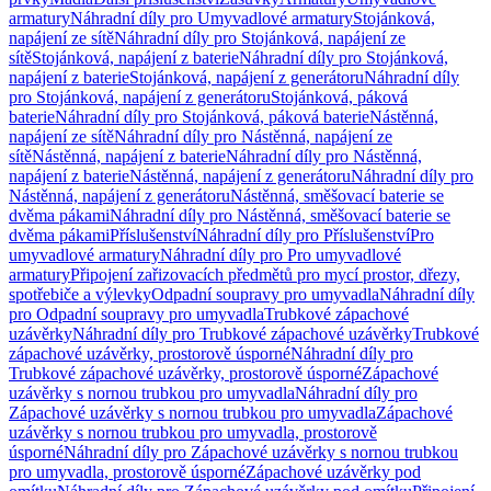
armatury
Náhradní díly pro Umyvadlové armatury
Stojánková,
napájení ze sítě
Náhradní díly pro Stojánková, napájení ze
sítě
Stojánková, napájení z baterie
Náhradní díly pro Stojánková,
napájení z baterie
Stojánková, napájení z generátoru
Náhradní díly
pro Stojánková, napájení z generátoru
Stojánková, páková
baterie
Náhradní díly pro Stojánková, páková baterie
Nástěnná,
napájení ze sítě
Náhradní díly pro Nástěnná, napájení ze
sítě
Nástěnná, napájení z baterie
Náhradní díly pro Nástěnná,
napájení z baterie
Nástěnná, napájení z generátoru
Náhradní díly pro
Nástěnná, napájení z generátoru
Nástěnná, směšovací baterie se
dvěma pákami
Náhradní díly pro Nástěnná, směšovací baterie se
dvěma pákami
Příslušenství
Náhradní díly pro Příslušenství
Pro
umyvadlové armatury
Náhradní díly pro Pro umyvadlové
armatury
Připojení zařizovacích předmětů pro mycí prostor, dřezy,
spotřebiče a výlevky
Odpadní soupravy pro umyvadla
Náhradní díly
pro Odpadní soupravy pro umyvadla
Trubkové zápachové
uzávěrky
Náhradní díly pro Trubkové zápachové uzávěrky
Trubkové
zápachové uzávěrky, prostorově úsporné
Náhradní díly pro
Trubkové zápachové uzávěrky, prostorově úsporné
Zápachové
uzávěrky s nornou trubkou pro umyvadla
Náhradní díly pro
Zápachové uzávěrky s nornou trubkou pro umyvadla
Zápachové
uzávěrky s nornou trubkou pro umyvadla, prostorově
úsporné
Náhradní díly pro Zápachové uzávěrky s nornou trubkou
pro umyvadla, prostorově úsporné
Zápachové uzávěrky pod