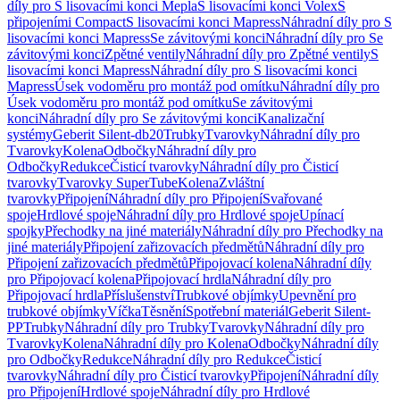
díly pro S lisovacími konci Mepla
S lisovacími konci Volex
S
připojeními Compact
S lisovacími konci Mapress
Náhradní díly pro S
lisovacími konci Mapress
Se závitovými konci
Náhradní díly pro Se
závitovými konci
Zpětné ventily
Náhradní díly pro Zpětné ventily
S
lisovacími konci Mapress
Náhradní díly pro S lisovacími konci
Mapress
Úsek vodoměru pro montáž pod omítku
Náhradní díly pro
Úsek vodoměru pro montáž pod omítku
Se závitovými
konci
Náhradní díly pro Se závitovými konci
Kanalizační
systémy
Geberit Silent-db20
Trubky
Tvarovky
Náhradní díly pro
Tvarovky
Kolena
Odbočky
Náhradní díly pro
Odbočky
Redukce
Čisticí tvarovky
Náhradní díly pro Čisticí
tvarovky
Tvarovky SuperTube
Kolena
Zvláštní
tvarovky
Připojení
Náhradní díly pro Připojení
Svařované
spoje
Hrdlové spoje
Náhradní díly pro Hrdlové spoje
Upínací
spojky
Přechodky na jiné materiály
Náhradní díly pro Přechodky na
jiné materiály
Připojení zařizovacích předmětů
Náhradní díly pro
Připojení zařizovacích předmětů
Připojovací kolena
Náhradní díly
pro Připojovací kolena
Připojovací hrdla
Náhradní díly pro
Připojovací hrdla
Příslušenství
Trubkové objímky
Upevnění pro
trubkové objímky
Víčka
Těsnění
Spotřební materiál
Geberit Silent-
PP
Trubky
Náhradní díly pro Trubky
Tvarovky
Náhradní díly pro
Tvarovky
Kolena
Náhradní díly pro Kolena
Odbočky
Náhradní díly
pro Odbočky
Redukce
Náhradní díly pro Redukce
Čisticí
tvarovky
Náhradní díly pro Čisticí tvarovky
Připojení
Náhradní díly
pro Připojení
Hrdlové spoje
Náhradní díly pro Hrdlové