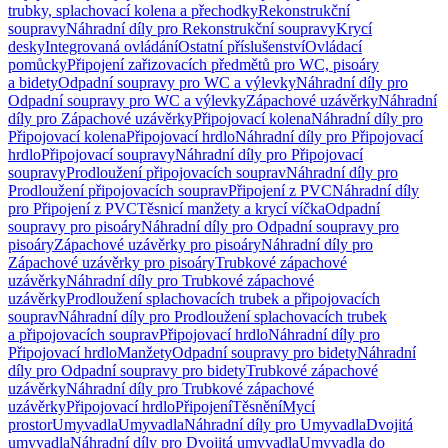
trubky, splachovací kolena a přechodky
Rekonstrukční
soupravy
Náhradní díly pro Rekonstrukční soupravy
Krycí
desky
Integrovaná ovládání
Ostatní příslušenství
Ovládací
pomůcky
Připojení zařizovacích předmětů pro WC, pisoáry
a bidety
Odpadní soupravy pro WC a výlevky
Náhradní díly pro
Odpadní soupravy pro WC a výlevky
Zápachové uzávěrky
Náhradní
díly pro Zápachové uzávěrky
Připojovací kolena
Náhradní díly pro
Připojovací kolena
Připojovací hrdlo
Náhradní díly pro Připojovací
hrdlo
Připojovací soupravy
Náhradní díly pro Připojovací
soupravy
Prodloužení připojovacích souprav
Náhradní díly pro
Prodloužení připojovacích souprav
Připojení z PVC
Náhradní díly
pro Připojení z PVC
Těsnicí manžety a krycí víčka
Odpadní
soupravy pro pisoáry
Náhradní díly pro Odpadní soupravy pro
pisoáry
Zápachové uzávěrky pro pisoáry
Náhradní díly pro
Zápachové uzávěrky pro pisoáry
Trubkové zápachové
uzávěrky
Náhradní díly pro Trubkové zápachové
uzávěrky
Prodloužení splachovacích trubek a připojovacích
souprav
Náhradní díly pro Prodloužení splachovacích trubek
a připojovacích souprav
Připojovací hrdlo
Náhradní díly pro
Připojovací hrdlo
Manžety
Odpadní soupravy pro bidety
Náhradní
díly pro Odpadní soupravy pro bidety
Trubkové zápachové
uzávěrky
Náhradní díly pro Trubkové zápachové
uzávěrky
Připojovací hrdlo
Připojení
Těsnění
Mycí
prostor
Umyvadla
Umyvadla
Náhradní díly pro Umyvadla
Dvojitá
umyvadla
Náhradní díly pro Dvojitá umyvadla
Umyvadla do