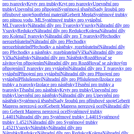
pro tvarovky
Kryty pro trubky
Kryt pro tvarovky
Upevnění pro
trubky
Upevnění pro připojení
Systémová těsnění
Sady šroubů pro
přírubové spoje
Spotřební materiál
Geberit Mepla
Systémové trubky
pro pitnou vodu, ML
Systémové trubky pro vytápění,
ML
Tvarovky
Náhradní díly pro Tvarovky
Vsuvky
Náhradní díly pro
Vsuvky
Redukce
Náhradní díly pro Redukce
Kolena
Náhradní díly
pro Kolena
T tvarovky
Náhradní díly pro T tvarovky
Přechodky
nerozebíratelné
Náhradní díly pro Přechodky
nerozebíratelné
Přechodky a nástěnky, rozebíratelné
Náhradní díly
pro Přechodky a nástěnky, rozebíratelné
Víčka
Náhradní díly pro
Víčka
Nástěnky
Náhradní díly pro Nástěnky
Rozdělovač se
závitovým připojením
Náhradní díly pro Rozdělovač se závitovým
připojením
T tvarovky pro vytápění
Náhradní díly pro T tvarovky pro
vytápění
Připojení pro vytápění
Náhradní díly pro Připojení pro
vytápění
Příslušenství
Náhradní díly pro Příslušenství
Izolace pro
trubky a tvarovky
Izolace pro nástěnky
Těsnění pro trubky a
tvarovky
Těsnění pro nástěnky
Kryty pro trubky
Upevnění pro
trubky
Upevnění pro nástěnky
Náhradní díly pro Upevnění pro
nástěnky
Systémová těsnění
Sady šroubů pro přírubové spoje
Geberit
Mapress nerezová ocel
Geberit Mapress nerezová ocel
Náhradní díly
pro Geberit Mapress nerezová ocel
Systémové trubky
1.4401
Náhradní díly pro Systémové trubky 1.4401
Systémové
trubky 1.4521
Náhradní díly pro Systémové trubky
1.4521
Vsuvky
Nátrubky
Náhradní díly pro
Nátrubky
Redukce
Náhradní díly pro Redukce
Kolena
Náhradní díly