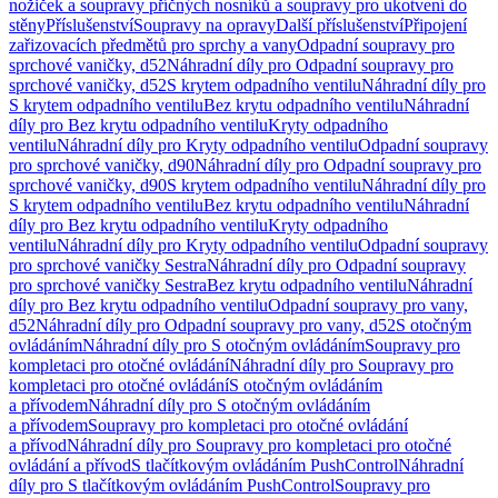
nožiček a soupravy příčných nosníků a soupravy pro ukotvení do
stěny
Příslušenství
Soupravy na opravy
Další příslušenství
Připojení
zařizovacích předmětů pro sprchy a vany
Odpadní soupravy pro
sprchové vaničky, d52
Náhradní díly pro Odpadní soupravy pro
sprchové vaničky, d52
S krytem odpadního ventilu
Náhradní díly pro
S krytem odpadního ventilu
Bez krytu odpadního ventilu
Náhradní
díly pro Bez krytu odpadního ventilu
Kryty odpadního
ventilu
Náhradní díly pro Kryty odpadního ventilu
Odpadní soupravy
pro sprchové vaničky, d90
Náhradní díly pro Odpadní soupravy pro
sprchové vaničky, d90
S krytem odpadního ventilu
Náhradní díly pro
S krytem odpadního ventilu
Bez krytu odpadního ventilu
Náhradní
díly pro Bez krytu odpadního ventilu
Kryty odpadního
ventilu
Náhradní díly pro Kryty odpadního ventilu
Odpadní soupravy
pro sprchové vaničky Sestra
Náhradní díly pro Odpadní soupravy
pro sprchové vaničky Sestra
Bez krytu odpadního ventilu
Náhradní
díly pro Bez krytu odpadního ventilu
Odpadní soupravy pro vany,
d52
Náhradní díly pro Odpadní soupravy pro vany, d52
S otočným
ovládáním
Náhradní díly pro S otočným ovládáním
Soupravy pro
kompletaci pro otočné ovládání
Náhradní díly pro Soupravy pro
kompletaci pro otočné ovládání
S otočným ovládáním
a přívodem
Náhradní díly pro S otočným ovládáním
a přívodem
Soupravy pro kompletaci pro otočné ovládání
a přívod
Náhradní díly pro Soupravy pro kompletaci pro otočné
ovládání a přívod
S tlačítkovým ovládáním PushControl
Náhradní
díly pro S tlačítkovým ovládáním PushControl
Soupravy pro