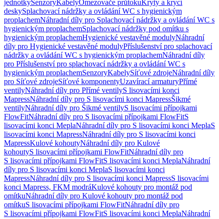
jednotky
Senzory
Kabely
Omezovače průtoku
Kryty a krycí
desky
Splachovací nádržky a ovládání WC s hygienickým
proplachem
Náhradní díly pro Splachovací nádržky a ovládání WC s
hygienickým proplachem
Splachovací nádržky pod omítku s
hygienickým proplachem
Hygienické vestavěné moduly
Náhradní
díly pro Hygienické vestavěné moduly
Příslušenství pro splachovací
nádržky a ovládání WC s hygienickým proplachem
Náhradní díly
pro Příslušenství pro splachovací nádržky a ovládání WC s
hygienickým proplachem
Senzory
Kabely
Síťové zdroje
Náhradní díly
pro Síťové zdroje
Síťové komponenty
Uzavírací armatury
Přímé
ventily
Náhradní díly pro Přímé ventily
S lisovacími konci
Mapress
Náhradní díly pro S lisovacími konci Mapress
Šikmé
ventily
Náhradní díly pro Šikmé ventily
S lisovacími přípojkami
FlowFit
Náhradní díly pro S lisovacími přípojkami FlowFit
S
lisovacími konci Mepla
Náhradní díly pro S lisovacími konci Mepla
S
lisovacími konci Mapress
Náhradní díly pro S lisovacími konci
Mapress
Kulové kohouty
Náhradní díly pro Kulové
kohouty
S lisovacími přípojkami FlowFit
Náhradní díly pro
S lisovacími přípojkami FlowFit
S lisovacími konci Mepla
Náhradní
díly pro S lisovacími konci Mepla
S lisovacími konci
Mapress
Náhradní díly pro S lisovacími konci Mapress
S lisovacími
konci Mapress, FKM modrá
Kulové kohouty pro montáž pod
omítku
Náhradní díly pro Kulové kohouty pro montáž pod
omítku
S lisovacími přípojkami FlowFit
Náhradní díly pro
S lisovacími přípojkami FlowFit
S lisovacími konci Mepla
Náhradní