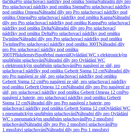
tlačítka
Pro splachovací nádržky pod omítku Sigma
Náhradní díly pro
Pro splachovací nádržky pod omítku Sigma
Pro splachovací nádržky
pod omítku Omega
Náhradní díly pro Pro splachovací nádržky pod
omítku Omega
Pro splachovací nádržky pod omítku Kappa
Náhradní
díly pro Pro splachovací nádržky pod omítku Kappa
Pro splachovací
nádržky pod omítku Delta
Náhradní díly pro Pro splachovací
nádržky pod omítku Delta
Pro splachovací nádržky pod omítku
Twinline
Náhradní díly pro Pro splachovací nádržky pod omítku
Twinline
Pro splachovací nádržky pod omítku 300T
Náhradní díly
pro Pro splachovací nádržky pod omítku
300T
Příslušenství
Spotřební materiál
Ovládání WC s elektronickým
spuštěním splachování
Náhradní díly pro Ovládání WC
s elektronickým spuštěním splachování
Pro napájení ze sítě, pro
splachovací nádržky pod omítku Geberit Sigma 12 cm
Náhradní díly
pro Pro napájení ze sítě, pro splachovací nádržky pod omítku
Geberit Sigma 12 cm
Pro napájení ze sítě, pro splachovací nádržky
pod omítku Geberit Omega 12 cm
Náhradní díly pro Pro napájení ze
sítě, pro splachovací nádržky pod omítku Geberit Omega 12 cm
Pro
napájení z baterie, pro splachovací nádržky pod omítku Geberit
Sigma 12 cm
Náhradní díly pro Pro napájení z baterie, pro
splachovací nádržky pod omítku Geberit Sigma 12 cm
Ovládání WC
s pneumatickým spuštěním splachování
Náhradní díly pro Ovládání
WC s pneumatickým spuštěním splachování
Pro 2 množství
splachování
Náhradní díly pro Pro 2 množství splachování
Pro
1 množství splachování
Náhradní díly pro Pro 1 množství