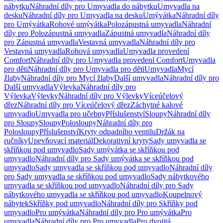
nábytku
Náhradní díly pro Umyvadla do nábytku
Umyvadla na
desku
Náhradní díly pro Umyvadla na desku
Umývátka
Náhradní díly
pro Umývátka
Rohové umývátka
Polozápustná umyvadla
Náhradní
díly pro Polozápustná umyvadla
Zápustná umyvadla
Náhradní díly
pro Zápustná umyvadla
Vestavná umyvadla
Náhradní díly pro
Vestavná umyvadla
Rohová umyvadla
Umyvadla provedení
Comfort
Náhradní díly pro Umyvadla provedení Comfort
Umyvadla
pro děti
Náhradní díly pro Umyvadla pro děti
Umyvadla
Mycí
žlaby
Náhradní díly pro Mycí žlaby
Další umyvadla
Náhradní díly pro
Další umyvadla
Výlevka
Náhradní díly pro
Výlevka
Výlevky
Náhradní díly pro Výlevky
Víceúčelový
dřez
Náhradní díly pro Víceúčelový dřez
Záchytné kalové
umyvadlo
Umyvadla pro učebny
Příslušenství
Sloupy
Náhradní díly
pro Sloupy
Sloupy
Polosloupy
Náhradní díly pro
Polosloupy
Příslušenství
Kryty odpadního ventilu
Držák na
ručníky
Upevňovací materiál
Dekorativní kryty
Sady umyvadla se
skříňkou pod umyvadlo
Sady umývátka se skříňkou pod
umyvadlo
Náhradní díly pro Sady umývátka se skříňkou pod
umyvadlo
Sady umyvadla se skříňkou pod umyvadlo
Náhradní díly
pro Sady umyvadla se skříňkou pod umyvadlo
Sady nábytkového
umyvadla se skříňkou pod umyvadlo
Náhradní díly pro Sady
nábytkového umyvadla se skříňkou pod umyvadlo
Koupelnový
nábytek
Skříňky pod umyvadlo
Náhradní díly pro Skříňky pod
umyvadlo
Pro umývátka
Náhradní díly pro Pro umývátka
Pro
umyvadla
Náhradní díly pro Pro umyvadla
Pro dvojitá