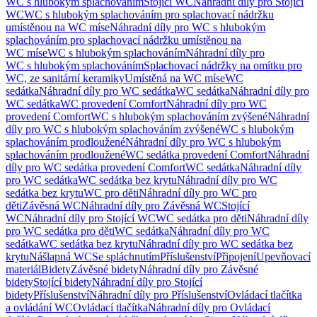
WC s hlubokým splachováním
Stojící WC
Náhradní díly pro Stojící
WC
WC s hlubokým splachováním pro splachovací nádržku
umístěnou na WC míse
Náhradní díly pro WC s hlubokým
splachováním pro splachovací nádržku umístěnou na
WC míse
WC s hlubokým splachováním
Náhradní díly pro
WC s hlubokým splachováním
Splachovací nádržky na omítku pro
WC, ze sanitární keramiky
Umístěná na WC míse
WC
sedátka
Náhradní díly pro WC sedátka
WC sedátka
Náhradní díly pro
WC sedátka
WC provedení Comfort
Náhradní díly pro WC
provedení Comfort
WC s hlubokým splachováním zvýšené
Náhradní
díly pro WC s hlubokým splachováním zvýšené
WC s hlubokým
splachováním prodloužené
Náhradní díly pro WC s hlubokým
splachováním prodloužené
WC sedátka provedení Comfort
Náhradní
díly pro WC sedátka provedení Comfort
WC sedátka
Náhradní díly
pro WC sedátka
WC sedátka bez krytu
Náhradní díly pro WC
sedátka bez krytu
WC pro děti
Náhradní díly pro WC pro
děti
Závěsná WC
Náhradní díly pro Závěsná WC
Stojící
WC
Náhradní díly pro Stojící WC
WC sedátka pro děti
Náhradní díly
pro WC sedátka pro děti
WC sedátka
Náhradní díly pro WC
sedátka
WC sedátka bez krytu
Náhradní díly pro WC sedátka bez
krytu
Nášlapná WC
Se spláchnutím
Příslušenství
Připojení
Upevňovací
materiál
Bidety
Závěsné bidety
Náhradní díly pro Závěsné
bidety
Stojící bidety
Náhradní díly pro Stojící
bidety
Příslušenství
Náhradní díly pro Příslušenství
Ovládací tlačítka
a ovládání WC
Ovládací tlačítka
Náhradní díly pro Ovládací