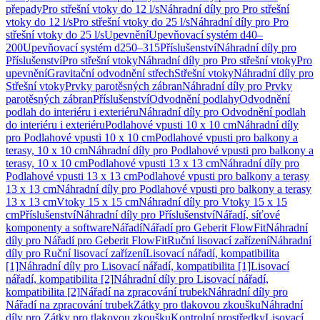
přepady
Pro střešní vtoky do 12 l/s
Náhradní díly pro Pro střešní
vtoky do 12 l/s
Pro střešní vtoky do 25 l/s
Náhradní díly pro Pro
střešní vtoky do 25 l/s
Upevnění
Upevňovací systém d40–
200
Upevňovací systém d250–315
Příslušenství
Náhradní díly pro
Příslušenství
Pro střešní vtoky
Náhradní díly pro Pro střešní vtoky
Pro
upevnění
Gravitační odvodnění střech
Střešní vtoky
Náhradní díly pro
Střešní vtoky
Prvky parotěsných zábran
Náhradní díly pro Prvky
parotěsných zábran
Příslušenství
Odvodnění podlahy
Odvodnění
podlah do interiéru i exteriéru
Náhradní díly pro Odvodnění podlah
do interiéru i exteriéru
Podlahové vpusti 10 x 10 cm
Náhradní díly
pro Podlahové vpusti 10 x 10 cm
Podlahové vpusti pro balkony a
terasy, 10 x 10 cm
Náhradní díly pro Podlahové vpusti pro balkony a
terasy, 10 x 10 cm
Podlahové vpusti 13 x 13 cm
Náhradní díly pro
Podlahové vpusti 13 x 13 cm
Podlahové vpusti pro balkony a terasy
13 x 13 cm
Náhradní díly pro Podlahové vpusti pro balkony a terasy
13 x 13 cm
Vtoky 15 x 15 cm
Náhradní díly pro Vtoky 15 x 15
cm
Příslušenství
Náhradní díly pro Příslušenství
Nářadí, síťové
komponenty a software
Nářadí
Nářadí pro Geberit FlowFit
Náhradní
díly pro Nářadí pro Geberit FlowFit
Ruční lisovací zařízení
Náhradní
díly pro Ruční lisovací zařízení
Lisovací nářadí, kompatibilita
[1]
Náhradní díly pro Lisovací nářadí, kompatibilita [1]
Lisovací
nářadí, kompatibilita [2]
Náhradní díly pro Lisovací nářadí,
kompatibilita [2]
Nářadí na zpracování trubek
Náhradní díly pro
Nářadí na zpracování trubek
Zátky pro tlakovou zkoušku
Náhradní
díly pro Zátky pro tlakovou zkoušku
Kontrolní prostředky
Lisovací