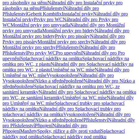
pro zásobníky na stěnu
Náhradní díly pro Instalační prvky pro
zásobníky na stěnu
Příslušenství
Náhradní díly pro
Příslušenství
Geberit Kombifix
Instalační prvky
Náhradní díly pro
Instalační prvky
Prvky pro WC
Náhradní díly pro Prvky pro
WC
Montážní prvky pro umyvadla
Náhradní díly pro Montážní
prvky pro umyvadla
Montážní prvky pro bidety
Náhradní díly pro
Montážní prvky pro bidety
Prvky pro pisoáry
Náhradní díly pro
Prvky pro pisoáry
Montážní prvky pro sprchy
Náhradní díly pro
Montážní prvky pro sprchy
Příslušenství
Náhradní díly pro
Příslušenství
Pro prvky WC
Pro upevnění
Náhradní díly pro Pro
upevnění
Splachovací nádržky na omítku
Splachovací nádržky na
omítku pro WC, z plastu
Náhradní díly pro Splachovací nádržky na
omítku pro WC, z plastu
Umístěné na WC míse
Náhradní díly pro
Umístěné na WC míse
Vysokopoložené
Náhradní díly pro
Vysokopoložené
Nízko a středněpoložené
Náhradní díly pro Nízko a
středněpoložené
Splachovací nádržky na omítku pro WC, ze
sanitární keramiky
Náhradní díly pro Splachovací nádržky na omítku
pro WC, ze sanitární keramiky
Umístěný na WC míse
Náhradní díly
pro Umístěný na WC míse
Splachovací trubky pro splachovací
nádržky na omítku
Náhradní díly pro Splachovací trubky pro
splachovací nádržky na omítku
Vysokopoložené
Náhradní díly pro
Vysokopoložené
Nízko a středněpoložené
Příslušenství
Náhradní díly
pro Příslušenství
Připojení
Náhradní díly pro
Připojení
Manžety
Spojky, růžice a díly proti vzdutí
Splachovací
nádržky pod omítku
Splachovací nádržky pod omítku