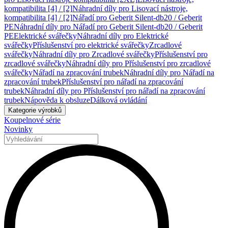
kompatibilita [4] / [2]
Náhradní díly pro Lisovací nástroje,
kompatibilita [4] / [2]
Nářadí pro Geberit Silent-db20 / Geberit
PE
Náhradní díly pro Nářadí pro Geberit Silent-db20 / Geberit
PE
Elektrické svářečky
Náhradní díly pro Elektrické
svářečky
Příslušenství pro elektrické svářečky
Zrcadlové
svářečky
Náhradní díly pro Zrcadlové svářečky
Příslušenství pro
zrcadlové svářečky
Náhradní díly pro Příslušenství pro zrcadlové
svářečky
Nářadí na zpracování trubek
Náhradní díly pro Nářadí na
zpracování trubek
Příslušenství pro nářadí na zpracování
trubek
Náhradní díly pro Příslušenství pro nářadí na zpracování
trubek
Nápověda k obsluze
Dálková ovládání
Kategorie výrobků
Koupelnové série
Novinky