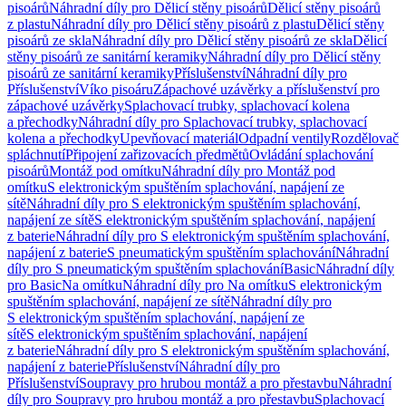
pisoárů
Náhradní díly pro Dělicí stěny pisoárů
Dělicí stěny pisoárů
z plastu
Náhradní díly pro Dělicí stěny pisoárů z plastu
Dělicí stěny
pisoárů ze skla
Náhradní díly pro Dělicí stěny pisoárů ze skla
Dělicí
stěny pisoárů ze sanitární keramiky
Náhradní díly pro Dělicí stěny
pisoárů ze sanitární keramiky
Příslušenství
Náhradní díly pro
Příslušenství
Víko pisoáru
Zápachové uzávěrky a příslušenství pro
zápachové uzávěrky
Splachovací trubky, splachovací kolena
a přechodky
Náhradní díly pro Splachovací trubky, splachovací
kolena a přechodky
Upevňovací materiál
Odpadní ventily
Rozdělovač
spláchnutí
Připojení zařizovacích předmětů
Ovládání splachování
pisoárů
Montáž pod omítku
Náhradní díly pro Montáž pod
omítku
S elektronickým spuštěním splachování, napájení ze
sítě
Náhradní díly pro S elektronickým spuštěním splachování,
napájení ze sítě
S elektronickým spuštěním splachování, napájení
z baterie
Náhradní díly pro S elektronickým spuštěním splachování,
napájení z baterie
S pneumatickým spuštěním splachování
Náhradní
díly pro S pneumatickým spuštěním splachování
Basic
Náhradní díly
pro Basic
Na omítku
Náhradní díly pro Na omítku
S elektronickým
spuštěním splachování, napájení ze sítě
Náhradní díly pro
S elektronickým spuštěním splachování, napájení ze
sítě
S elektronickým spuštěním splachování, napájení
z baterie
Náhradní díly pro S elektronickým spuštěním splachování,
napájení z baterie
Příslušenství
Náhradní díly pro
Příslušenství
Soupravy pro hrubou montáž a pro přestavbu
Náhradní
díly pro Soupravy pro hrubou montáž a pro přestavbu
Splachovací