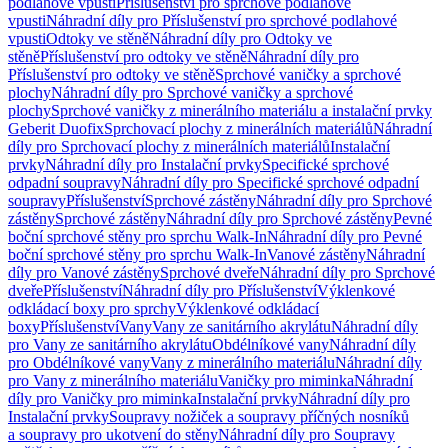
podlahové vpusti
Příslušenství pro sprchové podlahové
vpusti
Náhradní díly pro Příslušenství pro sprchové podlahové
vpusti
Odtoky ve stěně
Náhradní díly pro Odtoky ve
stěně
Příslušenství pro odtoky ve stěně
Náhradní díly pro
Příslušenství pro odtoky ve stěně
Sprchové vaničky a sprchové
plochy
Náhradní díly pro Sprchové vaničky a sprchové
plochy
Sprchové vaničky z minerálního materiálu a instalační prvky
Geberit Duofix
Sprchovací plochy z minerálních materiálů
Náhradní
díly pro Sprchovací plochy z minerálních materiálů
Instalační
prvky
Náhradní díly pro Instalační prvky
Specifické sprchové
odpadní soupravy
Náhradní díly pro Specifické sprchové odpadní
soupravy
Příslušenství
Sprchové zástěny
Náhradní díly pro Sprchové
zástěny
Sprchové zástěny
Náhradní díly pro Sprchové zástěny
Pevné
boční sprchové stěny pro sprchu Walk-In
Náhradní díly pro Pevné
boční sprchové stěny pro sprchu Walk-In
Vanové zástěny
Náhradní
díly pro Vanové zástěny
Sprchové dveře
Náhradní díly pro Sprchové
dveře
Příslušenství
Náhradní díly pro Příslušenství
Výklenkové
odkládací boxy pro sprchy
Výklenkové odkládací
boxy
Příslušenství
Vany
Vany ze sanitárního akrylátu
Náhradní díly
pro Vany ze sanitárního akrylátu
Obdélníkové vany
Náhradní díly
pro Obdélníkové vany
Vany z minerálního materiálu
Náhradní díly
pro Vany z minerálního materiálu
Vaničky pro miminka
Náhradní
díly pro Vaničky pro miminka
Instalační prvky
Náhradní díly pro
Instalační prvky
Soupravy nožiček a soupravy příčných nosníků
a soupravy pro ukotvení do stěny
Náhradní díly pro Soupravy