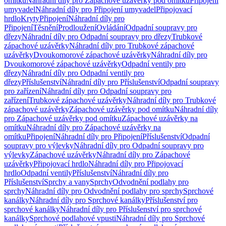
omítku
Náhradní díly pro Zápachové uzávěrky pod omítku
Připojení
umyvadel
Náhradní díly pro Připojení umyvadel
Připojovací
hrdlo
Kryty
Připojení
Náhradní díly pro
Připojení
Těsnění
Prodloužení
Ovládání
Odpadní soupravy pro
dřezy
Náhradní díly pro Odpadní soupravy pro dřezy
Trubkové
zápachové uzávěrky
Náhradní díly pro Trubkové zápachové
uzávěrky
Dvoukomorové zápachové uzávěrky
Náhradní díly pro
Dvoukomorové zápachové uzávěrky
Odpadní ventily pro
dřezy
Náhradní díly pro Odpadní ventily pro
dřezy
Příslušenství
Náhradní díly pro Příslušenství
Odpadní soupravy
pro zařízení
Náhradní díly pro Odpadní soupravy pro
zařízení
Trubkové zápachové uzávěrky
Náhradní díly pro Trubkové
zápachové uzávěrky
Zápachové uzávěrky pod omítku
Náhradní díly
pro Zápachové uzávěrky pod omítku
Zápachové uzávěrky na
omítku
Náhradní díly pro Zápachové uzávěrky na
omítku
Připojení
Náhradní díly pro Připojení
Příslušenství
Odpadní
soupravy pro výlevky
Náhradní díly pro Odpadní soupravy pro
výlevky
Zápachové uzávěrky
Náhradní díly pro Zápachové
uzávěrky
Připojovací hrdlo
Náhradní díly pro Připojovací
hrdlo
Odpadní ventily
Příslušenství
Náhradní díly pro
Příslušenství
Sprchy a vany
Sprchy
Odvodnění podlahy pro
sprchy
Náhradní díly pro Odvodnění podlahy pro sprchy
Sprchové
kanálky
Náhradní díly pro Sprchové kanálky
Příslušenství pro
sprchové kanálky
Náhradní díly pro Příslušenství pro sprchové
kanálky
Sprchové podlahové vpusti
Náhradní díly pro Sprchové