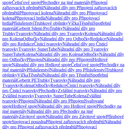
spoje
Čelisťové spoje
Přechodky na jiné materiály
Připojení
zařizovacích předmětů
Náhradní díly pro Připojení zařizovacích
předmětů
Připojovací kolena
Náhradní díly pro Připojovací
kolena
Připojovací hrdla
Náhradní díly pro Připojovací
hrdla
Příslušenství
Trubkové objímky
Víčka
Těsnění
Spotřební
materiál
Geberit Silent-Pro
Trubky
Náhradní díly pro
Trubky
Tvarovky
Náhradní díly pro Tvarovky
Kolena
Náhradní díly
pro Kolena
Odbočky
Náhradní díly pro Odbočky
Redukce
Náhradní
díly pro Redukce
Čisticí tvarovky
Náhradní díly pro Čisticí
tvarovky
Tvarovky SuperTube
Náhradní díly pro Tvarovky
SuperTube
Kolena
Náhradní díly pro Kolena
Odbočky
Náhradní díly
pro Odbočky
Připojení
Náhradní díly pro Připojení
Hrdlové
spoje
Náhradní díly pro Hrdlové spoje
Čelisťové spoje
Přechodky na
jiné materiály
Příslušenství
Náhradní díly pro Příslušenství
Trubkové
objímky
Víčka
Těsnění
Náhradní díly pro Těsnění
Spotřební
materiál
Geberit PE
Trubky
Tvarovky
Náhradní díly pro
Tvarovky
Kolena
Odbočky
Redukce
Čisticí tvarovky
Náhradní díly
pro Čisticí tvarovky
Přechodky
Zvláštní tvarovky
Náhradní díly pro
Zvláštní tvarovky
Tvarovky SuperTube
Kolena
Zvláštní
tvarovky
Připojení
Náhradní díly pro Připojení
Svařované
spoje
Hrdlové spoje
Náhradní díly pro Hrdlové spoje
Přechodky na
jiné materiály
Náhradní díly pro Přechodky na jiné
materiály
Závitové spoje
Náhradní díly pro Závitové spoje
Přírubové
spoje
Spojovací pouzdra
Připojení zařizovacích předmětů
Náhradní
díly pro Připojení zařizovacích předmětů
Připojovací