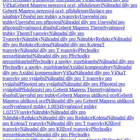
Víčka
Geberit Mapress nerezová ocel, příslušenství
Náhradní díly pro
Geberit Mapress nerezová ocel, příslušenství
Izolace pro
nástěnky
Těsnění pro trubky a tvarovky
Upevnění pro
trubky
Upevnění pro připojení
Náhradní díly pro Upevnění pro
připojení
Systémová těsnění
Geberit Mapress Therm
Systémové
trubky Therm
Tvarovky
Náhradní díly pro
Tvarovky
Nátrubky
Náhradní díly pro Nátrubky
Redukce
Náhradní
díly pro Redukce
Kolena
Náhradní díly pro Kolena
T
tvarovky
Náhradní díly pro T tvarovky
Přechodky
nerozebíratelné
Náhradní díly pro Přechodky
nerozebíratelné
Přechodky a spojky, rozebíratelné
Náhradní díly pro
Přechodky a spojky, rozebíratelné
Axiální kompenzátory
Náhradní
díly pro Axiální kompenzátory
Víčka
Náhradní díly pro Víčka
T
tvarovky pro vytápění
Náhradní díly pro T tvarovky pro
vytápění
Připojení pro vytápění
Náhradní díly pro Připojení pro
vytápění
Příslušenství pro Geberit Mapress Therm
Systémová
těsnění
Upevnění pro trubky
Geberit Mapress uhlíková ocel
Geberit
Mapress uhlíková ocel
Náhradní díly pro Geberit Mapress uhlíková
ocel
Systémové trubky 1.0034
Systémové trubky
1.0215
Vsuvky
Nátrubky
Náhradní díly pro
Nátrubky
Redukce
Náhradní díly pro Redukce
Kolena
Náhradní díly
pro Kolena
T tvarovky
Náhradní díly pro T tvarovky
Křížové
tvarovky
Náhradní díly pro Křížové tvarovky
Přechodky
nerozebíratelné
Náhradní díly pro Přechodky