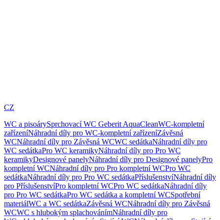
CZ
WC a pisoáry
Sprchovací WC Geberit AquaClean
WC-kompletní
zařízení
Náhradní díly pro WC-kompletní zařízení
Závěsná
WC
Náhradní díly pro Závěsná WC
WC sedátka
Náhradní díly pro
WC sedátka
Pro WC keramiky
Náhradní díly pro Pro WC
keramiky
Designové panely
Náhradní díly pro Designové panely
Pro
kompletní WC
Náhradní díly pro Pro kompletní WC
Pro WC
sedátka
Náhradní díly pro Pro WC sedátka
Příslušenství
Náhradní díly
pro Příslušenství
Pro kompletní WC
Pro WC sedátka
Náhradní díly
pro Pro WC sedátka
Pro WC sedátka a kompletní WC
Spotřební
materiál
WC a WC sedátka
Závěsná WC
Náhradní díly pro Závěsná
WC
WC s hlubokým splachováním
Náhradní díly pro