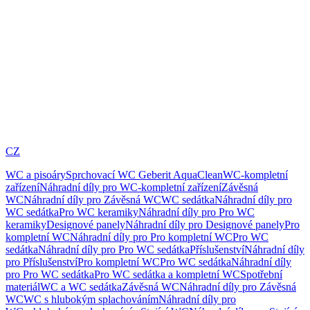
CZ
WC a pisoáry
Sprchovací WC Geberit AquaClean
WC-kompletní
zařízení
Náhradní díly pro WC-kompletní zařízení
Závěsná
WC
Náhradní díly pro Závěsná WC
WC sedátka
Náhradní díly pro
WC sedátka
Pro WC keramiky
Náhradní díly pro Pro WC
keramiky
Designové panely
Náhradní díly pro Designové panely
Pro
kompletní WC
Náhradní díly pro Pro kompletní WC
Pro WC
sedátka
Náhradní díly pro Pro WC sedátka
Příslušenství
Náhradní díly
pro Příslušenství
Pro kompletní WC
Pro WC sedátka
Náhradní díly
pro Pro WC sedátka
Pro WC sedátka a kompletní WC
Spotřební
materiál
WC a WC sedátka
Závěsná WC
Náhradní díly pro Závěsná
WC
WC s hlubokým splachováním
Náhradní díly pro