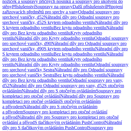
nožiček a soupravy příčných nosníků a soupravy pro ukotvení do
stěny
Příslušenství
Soupravy na opravy
Další příslušenství
Připojení
zařizovacích předmětů pro sprchy a vany
Odpadní soupravy pro
sprchové vaničky, d52
Náhradní díly pro Odpadní soupravy pro
sprchové vaničky, d52
S krytem odpadního ventilu
Náhradní díly pro
S krytem odpadního ventilu
Bez krytu odpadního ventilu
Náhradní
díly pro Bez krytu odpadního ventilu
Kryty odpadního
ventilu
Náhradní díly pro Kryty odpadního ventilu
Odpadní soupravy
pro sprchové vaničky, d90
Náhradní díly pro Odpadní soupravy pro
sprchové vaničky, d90
S krytem odpadního ventilu
Náhradní díly pro
S krytem odpadního ventilu
Bez krytu odpadního ventilu
Náhradní
díly pro Bez krytu odpadního ventilu
Kryty odpadního
ventilu
Náhradní díly pro Kryty odpadního ventilu
Odpadní soupravy
pro sprchové vaničky Sestra
Náhradní díly pro Odpadní soupravy
pro sprchové vaničky Sestra
Bez krytu odpadního ventilu
Náhradní
díly pro Bez krytu odpadního ventilu
Odpadní soupravy pro vany,
d52
Náhradní díly pro Odpadní soupravy pro vany, d52
S otočným
ovládáním
Náhradní díly pro S otočným ovládáním
Soupravy pro
kompletaci pro otočné ovládání
Náhradní díly pro Soupravy pro
kompletaci pro otočné ovládání
S otočným ovládáním
a přívodem
Náhradní díly pro S otočným ovládáním
a přívodem
Soupravy pro kompletaci pro otočné ovládání
a přívod
Náhradní díly pro Soupravy pro kompletaci pro otočné
ovládání a přívod
S tlačítkovým ovládáním PushControl
Náhradní
díly pro S tlačítkovým ovládáním PushControl
Soupravy pro