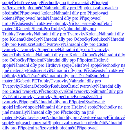
spoje
Čelisťové spoje
Přechodky na jiné materiály
Připojení
zařizovacích předmětů
Náhradní díly pro Připojení zařizovacích
předmětů
Připojovací kolena
Náhradní díly pro Připojovací
kolena
Připojovací hrdla
Náhradní díly pro Připojovací
hrdla
Příslušenství
Trubkové objímky
Víčka
Těsnění
Spotřební
materiál
Geberit Silent-Pro
Trubky
Náhradní díly pro
Trubky
Tvarovky
Náhradní díly pro Tvarovky
Kolena
Náhradní díly
pro Kolena
Odbočky
Náhradní díly pro Odbočky
Redukce
Náhradní
díly pro Redukce
Čisticí tvarovky
Náhradní díly pro Čisticí
tvarovky
Tvarovky SuperTube
Náhradní díly pro Tvarovky
SuperTube
Kolena
Náhradní díly pro Kolena
Odbočky
Náhradní díly
pro Odbočky
Připojení
Náhradní díly pro Připojení
Hrdlové
spoje
Náhradní díly pro Hrdlové spoje
Čelisťové spoje
Přechodky na
jiné materiály
Příslušenství
Náhradní díly pro Příslušenství
Trubkové
objímky
Víčka
Těsnění
Náhradní díly pro Těsnění
Spotřební
materiál
Geberit PE
Trubky
Tvarovky
Náhradní díly pro
Tvarovky
Kolena
Odbočky
Redukce
Čisticí tvarovky
Náhradní díly
pro Čisticí tvarovky
Přechodky
Zvláštní tvarovky
Náhradní díly pro
Zvláštní tvarovky
Tvarovky SuperTube
Kolena
Zvláštní
tvarovky
Připojení
Náhradní díly pro Připojení
Svařované
spoje
Hrdlové spoje
Náhradní díly pro Hrdlové spoje
Přechodky na
jiné materiály
Náhradní díly pro Přechodky na jiné
materiály
Závitové spoje
Náhradní díly pro Závitové spoje
Přírubové
spoje
Spojovací pouzdra
Připojení zařizovacích předmětů
Náhradní
díly pro Připojení zařizovacích předmětů
Připojovací