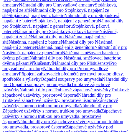
armatury
Náhradní díly pro Umyvadlové armatury
Stojánková,
napájení ze sítě
Náhradní díly pro Stojánková, napájení ze
sítě
Stojánková, napájení z baterie
Náhradní díly pro Stojánková,
napájení z baterie
Stojánková, napájení z generátoru
Náhradní díly
pro Stojánková, napájení z generátoru
Stojánková, páková
baterie
Náhradní díly pro Stojánková, páková baterie
Nástěnná,
napájení ze sítě
Náhradní díly pro Nástěnná, napájení ze
sítě
Nástěnná, napájení z baterie
Náhradní díly pro Nástěnná,
napájení z baterie
Nástěnná, napájení z generátoru
Náhradní díly pro
Nástěnná, napájení z generátoru
Nástěnná, směšovací baterie se
dvěma pákami
Náhradní díly pro Nástěnná, směšovací baterie se
dvěma pákami
Příslušenství
Náhradní díly pro Příslušenství
Pro
umyvadlové armatury
Náhradní díly pro Pro umyvadlové
armatury
Připojení zařizovacích předmětů pro mycí prostor, dřezy,
spotřebiče a výlevky
Odpadní soupravy pro umyvadla
Náhradní díly
pro Odpadní soupravy pro umyvadla
Trubkové zápachové
uzávěrky
Náhradní díly pro Trubkové zápachové uzávěrky
Trubkové
zápachové uzávěrky, prostorově úsporné
Náhradní díly pro
Trubkové zápachové uzávěrky, prostorově úsporné
Zápachové
uzávěrky s nornou trubkou pro umyvadla
Náhradní díly pro
Zápachové uzávěrky s nornou trubkou pro umyvadla
Zápachové
uzávěrky s nornou trubkou pro umyvadla, prostorově
úsporné
Náhradní díly pro Zápachové uzávěrky s nornou trubkou
pro umyvadla, prostorově úsporné
Zápachové uzávěrky pod