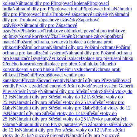
kolena
Náhradní díly pro Připojovací kolena
Připojovací
hrdla
Náhradní díly pro Připojovací hrdla
Připojovací hrdla
Náhradní
díly pro Připojovací hrdla
Trubkové zápachové uzávěrky
Náhradní
díly pro Trubkové zápachové uzávěrky
Zápachové
uzávěrky
Náhradní díly pro Zápachové
uzávěrky
Příslušenství
Trubkové objímky
Upevnění pro trubkové
objímky
Nosné korýtka
Víčka
Těsnění
Ochranné zátky
Spotřební
materiál
Požární ochrana, zvuková izolace a ochrana proti
vlhkosti
Požární ochrana
Náhradní díly pro Požární ochrana
Požární
ochrana pro kanalizační systémy
Náhradní díly pro Požární ochrana
pro kanalizační systémy
Zvuková izolace
Izolace pro přerušení hluku
šířeného konstrukcemi
Izolace pro přerušení hluku šířeného
konstrukcemi a proti hluku šířenému vzduchem
Ochrana proti
vlhkosti
Těsnění
Přivzdušňovací ventily pro
kanalizaci
Přivzdušňovací ventily
Náhradní díly pro Přivzdušňovací
ventily
Prvky k zadržení energie
Střešní odvodňovací systém Geberit
Pluvia
Střešní vtoky
Náhradní díly pro Střešní vtoky
Střešní vtoky do
12 l/s
Náhradní díly pro Střešní vtoky do 12 l/s
Střešní vtoky do
25 l/s
Náhradní díly pro Střešní vtoky do 25 l/s
Střešní vtoky pro
žlaby
Náhradní díly pro Střešní vtoky pro žlaby
Střešní vtoky do 12
l/s
Náhradní díly pro Střešní vtoky do 12 l/s
Střešní vtoky do
25 l/s
Náhradní díly pro Střešní vtoky do 25 l/s
Prvky parotěsných
zábran
Náhradní díly pro Prvky parotěsných zábran
Pro střešní vtoky
do 12 l/s
Náhradní díly pro Pro střešní vtoky do 12 l/s
Pro střešní
vtoky do 25 l/s
Nouzové přepady
Náhradní díly pro Nouzové