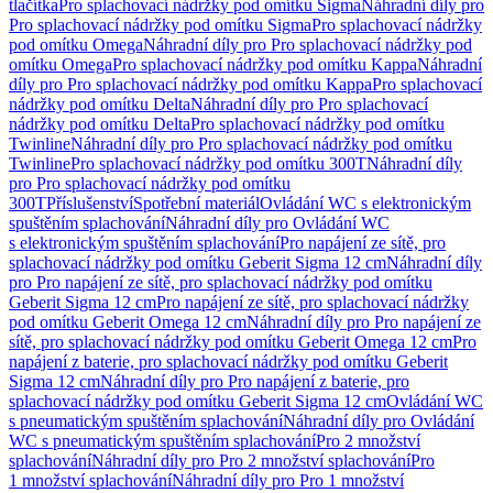
tlačítka
Pro splachovací nádržky pod omítku Sigma
Náhradní díly pro
Pro splachovací nádržky pod omítku Sigma
Pro splachovací nádržky
pod omítku Omega
Náhradní díly pro Pro splachovací nádržky pod
omítku Omega
Pro splachovací nádržky pod omítku Kappa
Náhradní
díly pro Pro splachovací nádržky pod omítku Kappa
Pro splachovací
nádržky pod omítku Delta
Náhradní díly pro Pro splachovací
nádržky pod omítku Delta
Pro splachovací nádržky pod omítku
Twinline
Náhradní díly pro Pro splachovací nádržky pod omítku
Twinline
Pro splachovací nádržky pod omítku 300T
Náhradní díly
pro Pro splachovací nádržky pod omítku
300T
Příslušenství
Spotřební materiál
Ovládání WC s elektronickým
spuštěním splachování
Náhradní díly pro Ovládání WC
s elektronickým spuštěním splachování
Pro napájení ze sítě, pro
splachovací nádržky pod omítku Geberit Sigma 12 cm
Náhradní díly
pro Pro napájení ze sítě, pro splachovací nádržky pod omítku
Geberit Sigma 12 cm
Pro napájení ze sítě, pro splachovací nádržky
pod omítku Geberit Omega 12 cm
Náhradní díly pro Pro napájení ze
sítě, pro splachovací nádržky pod omítku Geberit Omega 12 cm
Pro
napájení z baterie, pro splachovací nádržky pod omítku Geberit
Sigma 12 cm
Náhradní díly pro Pro napájení z baterie, pro
splachovací nádržky pod omítku Geberit Sigma 12 cm
Ovládání WC
s pneumatickým spuštěním splachování
Náhradní díly pro Ovládání
WC s pneumatickým spuštěním splachování
Pro 2 množství
splachování
Náhradní díly pro Pro 2 množství splachování
Pro
1 množství splachování
Náhradní díly pro Pro 1 množství