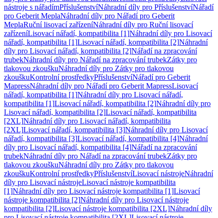
nástroje s nářadím
Příslušenství
Náhradní díly pro Příslušenství
Nářadí
pro Geberit Mepla
Náhradní díly pro Nářadí pro Geberit
Mepla
Ruční lisovací zařízení
Náhradní díly pro Ruční lisovací
zařízení
Lisovací nářadí, kompatibilita [1]
Náhradní díly pro Lisovací
nářadí, kompatibilita [1]
Lisovací nářadí, kompatibilita [2]
Náhradní
díly pro Lisovací nářadí, kompatibilita [2]
Nářadí na zpracování
trubek
Náhradní díly pro Nářadí na zpracování trubek
Zátky pro
tlakovou zkoušku
Náhradní díly pro Zátky pro tlakovou
zkoušku
Kontrolní prostředky
Příslušenství
Nářadí pro Geberit
Mapress
Náhradní díly pro Nářadí pro Geberit Mapress
Lisovací
nářadí, kompatibilita [1]
Náhradní díly pro Lisovací nářadí,
kompatibilita [1]
Lisovací nářadí, kompatibilita [2]
Náhradní díly pro
Lisovací nářadí, kompatibilita [2]
Lisovací nářadí, kompatibilita
[2XL]
Náhradní díly pro Lisovací nářadí, kompatibilita
[2XL]
Lisovací nářadí, kompatibilita [3]
Náhradní díly pro Lisovací
nářadí, kompatibilita [3]
Lisovací nářadí, kompatibilita [4]
Náhradní
díly pro Lisovací nářadí, kompatibilita [4]
Nářadí na zpracování
trubek
Náhradní díly pro Nářadí na zpracování trubek
Zátky pro
tlakovou zkoušku
Náhradní díly pro Zátky pro tlakovou
zkoušku
Kontrolní prostředky
Příslušenství
Lisovací nástroje
Náhradní
díly pro Lisovací nástroje
Lisovací nástroje kompatibilita
[1]
Náhradní díly pro Lisovací nástroje kompatibilita [1]
Lisovací
nástroje kompatibilita [2]
Náhradní díly pro Lisovací nástroje
kompatibilita [2]
Lisovací nástroje kompatibilita [2XL]
Náhradní díly
pro Lisovací nástroje kompatibilita [2XL]
Lisovací nástroje,