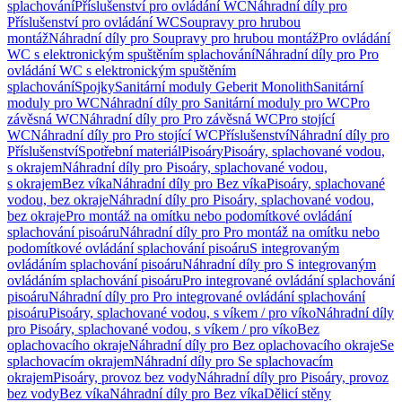
splachování
Příslušenství pro ovládání WC
Náhradní díly pro
Příslušenství pro ovládání WC
Soupravy pro hrubou
montáž
Náhradní díly pro Soupravy pro hrubou montáž
Pro ovládání
WC s elektronickým spuštěním splachování
Náhradní díly pro Pro
ovládání WC s elektronickým spuštěním
splachování
Spojky
Sanitární moduly Geberit Monolith
Sanitární
moduly pro WC
Náhradní díly pro Sanitární moduly pro WC
Pro
závěsná WC
Náhradní díly pro Pro závěsná WC
Pro stojící
WC
Náhradní díly pro Pro stojící WC
Příslušenství
Náhradní díly pro
Příslušenství
Spotřební materiál
Pisoáry
Pisoáry, splachované vodou,
s okrajem
Náhradní díly pro Pisoáry, splachované vodou,
s okrajem
Bez víka
Náhradní díly pro Bez víka
Pisoáry, splachované
vodou, bez okraje
Náhradní díly pro Pisoáry, splachované vodou,
bez okraje
Pro montáž na omítku nebo podomítkové ovládání
splachování pisoáru
Náhradní díly pro Pro montáž na omítku nebo
podomítkové ovládání splachování pisoáru
S integrovaným
ovládáním splachování pisoáru
Náhradní díly pro S integrovaným
ovládáním splachování pisoáru
Pro integrované ovládání splachování
pisoáru
Náhradní díly pro Pro integrované ovládání splachování
pisoáru
Pisoáry, splachované vodou, s víkem / pro víko
Náhradní díly
pro Pisoáry, splachované vodou, s víkem / pro víko
Bez
oplachovacího okraje
Náhradní díly pro Bez oplachovacího okraje
Se
splachovacím okrajem
Náhradní díly pro Se splachovacím
okrajem
Pisoáry, provoz bez vody
Náhradní díly pro Pisoáry, provoz
bez vody
Bez víka
Náhradní díly pro Bez víka
Dělicí stěny