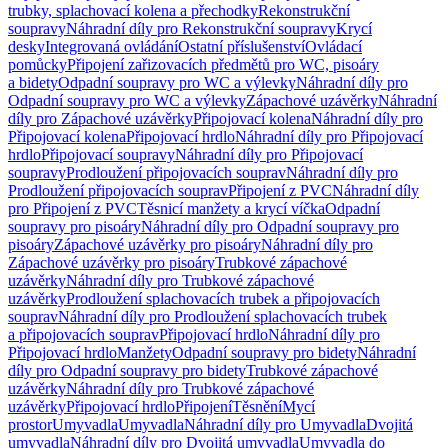
trubky, splachovací kolena a přechodky
Rekonstrukční
soupravy
Náhradní díly pro Rekonstrukční soupravy
Krycí
desky
Integrovaná ovládání
Ostatní příslušenství
Ovládací
pomůcky
Připojení zařizovacích předmětů pro WC, pisoáry
a bidety
Odpadní soupravy pro WC a výlevky
Náhradní díly pro
Odpadní soupravy pro WC a výlevky
Zápachové uzávěrky
Náhradní
díly pro Zápachové uzávěrky
Připojovací kolena
Náhradní díly pro
Připojovací kolena
Připojovací hrdlo
Náhradní díly pro Připojovací
hrdlo
Připojovací soupravy
Náhradní díly pro Připojovací
soupravy
Prodloužení připojovacích souprav
Náhradní díly pro
Prodloužení připojovacích souprav
Připojení z PVC
Náhradní díly
pro Připojení z PVC
Těsnicí manžety a krycí víčka
Odpadní
soupravy pro pisoáry
Náhradní díly pro Odpadní soupravy pro
pisoáry
Zápachové uzávěrky pro pisoáry
Náhradní díly pro
Zápachové uzávěrky pro pisoáry
Trubkové zápachové
uzávěrky
Náhradní díly pro Trubkové zápachové
uzávěrky
Prodloužení splachovacích trubek a připojovacích
souprav
Náhradní díly pro Prodloužení splachovacích trubek
a připojovacích souprav
Připojovací hrdlo
Náhradní díly pro
Připojovací hrdlo
Manžety
Odpadní soupravy pro bidety
Náhradní
díly pro Odpadní soupravy pro bidety
Trubkové zápachové
uzávěrky
Náhradní díly pro Trubkové zápachové
uzávěrky
Připojovací hrdlo
Připojení
Těsnění
Mycí
prostor
Umyvadla
Umyvadla
Náhradní díly pro Umyvadla
Dvojitá
umyvadla
Náhradní díly pro Dvojitá umyvadla
Umyvadla do