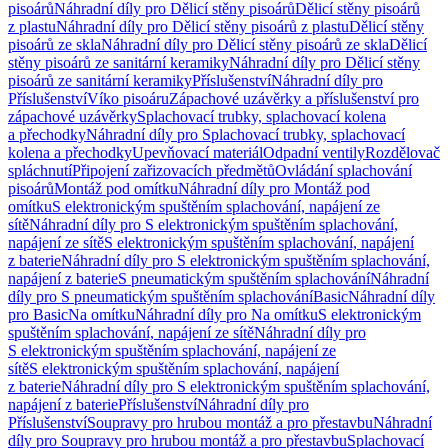
pisoárů
Náhradní díly pro Dělicí stěny pisoárů
Dělicí stěny pisoárů
z plastu
Náhradní díly pro Dělicí stěny pisoárů z plastu
Dělicí stěny
pisoárů ze skla
Náhradní díly pro Dělicí stěny pisoárů ze skla
Dělicí
stěny pisoárů ze sanitární keramiky
Náhradní díly pro Dělicí stěny
pisoárů ze sanitární keramiky
Příslušenství
Náhradní díly pro
Příslušenství
Víko pisoáru
Zápachové uzávěrky a příslušenství pro
zápachové uzávěrky
Splachovací trubky, splachovací kolena
a přechodky
Náhradní díly pro Splachovací trubky, splachovací
kolena a přechodky
Upevňovací materiál
Odpadní ventily
Rozdělovač
spláchnutí
Připojení zařizovacích předmětů
Ovládání splachování
pisoárů
Montáž pod omítku
Náhradní díly pro Montáž pod
omítku
S elektronickým spuštěním splachování, napájení ze
sítě
Náhradní díly pro S elektronickým spuštěním splachování,
napájení ze sítě
S elektronickým spuštěním splachování, napájení
z baterie
Náhradní díly pro S elektronickým spuštěním splachování,
napájení z baterie
S pneumatickým spuštěním splachování
Náhradní
díly pro S pneumatickým spuštěním splachování
Basic
Náhradní díly
pro Basic
Na omítku
Náhradní díly pro Na omítku
S elektronickým
spuštěním splachování, napájení ze sítě
Náhradní díly pro
S elektronickým spuštěním splachování, napájení ze
sítě
S elektronickým spuštěním splachování, napájení
z baterie
Náhradní díly pro S elektronickým spuštěním splachování,
napájení z baterie
Příslušenství
Náhradní díly pro
Příslušenství
Soupravy pro hrubou montáž a pro přestavbu
Náhradní
díly pro Soupravy pro hrubou montáž a pro přestavbu
Splachovací