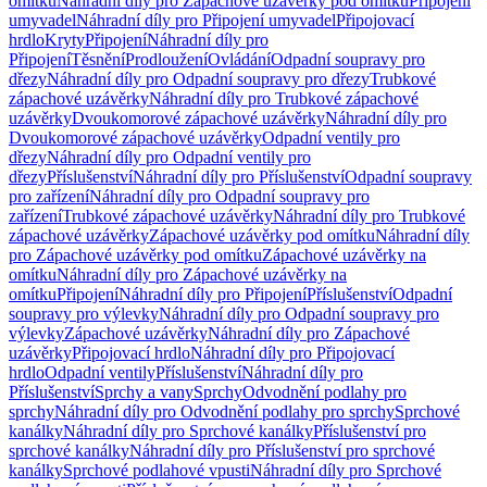
omítku
Náhradní díly pro Zápachové uzávěrky pod omítku
Připojení
umyvadel
Náhradní díly pro Připojení umyvadel
Připojovací
hrdlo
Kryty
Připojení
Náhradní díly pro
Připojení
Těsnění
Prodloužení
Ovládání
Odpadní soupravy pro
dřezy
Náhradní díly pro Odpadní soupravy pro dřezy
Trubkové
zápachové uzávěrky
Náhradní díly pro Trubkové zápachové
uzávěrky
Dvoukomorové zápachové uzávěrky
Náhradní díly pro
Dvoukomorové zápachové uzávěrky
Odpadní ventily pro
dřezy
Náhradní díly pro Odpadní ventily pro
dřezy
Příslušenství
Náhradní díly pro Příslušenství
Odpadní soupravy
pro zařízení
Náhradní díly pro Odpadní soupravy pro
zařízení
Trubkové zápachové uzávěrky
Náhradní díly pro Trubkové
zápachové uzávěrky
Zápachové uzávěrky pod omítku
Náhradní díly
pro Zápachové uzávěrky pod omítku
Zápachové uzávěrky na
omítku
Náhradní díly pro Zápachové uzávěrky na
omítku
Připojení
Náhradní díly pro Připojení
Příslušenství
Odpadní
soupravy pro výlevky
Náhradní díly pro Odpadní soupravy pro
výlevky
Zápachové uzávěrky
Náhradní díly pro Zápachové
uzávěrky
Připojovací hrdlo
Náhradní díly pro Připojovací
hrdlo
Odpadní ventily
Příslušenství
Náhradní díly pro
Příslušenství
Sprchy a vany
Sprchy
Odvodnění podlahy pro
sprchy
Náhradní díly pro Odvodnění podlahy pro sprchy
Sprchové
kanálky
Náhradní díly pro Sprchové kanálky
Příslušenství pro
sprchové kanálky
Náhradní díly pro Příslušenství pro sprchové
kanálky
Sprchové podlahové vpusti
Náhradní díly pro Sprchové