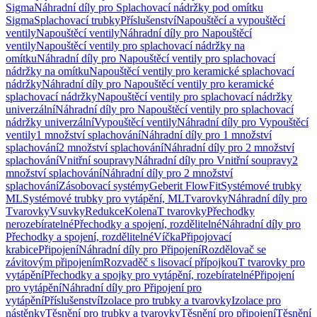
Sigma
Náhradní díly pro Splachovací nádržky pod omítku
Sigma
Splachovací trubky
Příslušenství
Napouštěcí a vypouštěcí
ventily
Napouštěcí ventily
Náhradní díly pro Napouštěcí
ventily
Napouštěcí ventily pro splachovací nádržky na
omítku
Náhradní díly pro Napouštěcí ventily pro splachovací
nádržky na omítku
Napouštěcí ventily pro keramické splachovací
nádržky
Náhradní díly pro Napouštěcí ventily pro keramické
splachovací nádržky
Napouštěcí ventily pro splachovací nádržky
univerzální
Náhradní díly pro Napouštěcí ventily pro splachovací
nádržky univerzální
Vypouštěcí ventily
Náhradní díly pro Vypouštěcí
ventily
1 množství splachování
Náhradní díly pro 1 množství
splachování
2 množství splachování
Náhradní díly pro 2 množství
splachování
Vnitřní soupravy
Náhradní díly pro Vnitřní soupravy
2
množství splachování
Náhradní díly pro 2 množství
splachování
Zásobovací systémy
Geberit FlowFit
Systémové trubky
ML
Systémové trubky pro vytápění, ML
Tvarovky
Náhradní díly pro
Tvarovky
Vsuvky
Redukce
Kolena
T tvarovky
Přechodky
nerozebíratelné
Přechodky a spojení, rozdělitelné
Náhradní díly pro
Přechodky a spojení, rozdělitelné
Víčka
Připojovací
krabice
Připojení
Náhradní díly pro Připojení
Rozdělovač se
závitovým připojením
Rozvaděč s lisovací přípojkou
T tvarovky pro
vytápění
Přechodky a spojky pro vytápění, rozebíratelné
Připojení
pro vytápění
Náhradní díly pro Připojení pro
vytápění
Příslušenství
Izolace pro trubky a tvarovky
Izolace pro
nástěnky
Těsnění pro trubky a tvarovky
Těsnění pro připojení
Těsnění