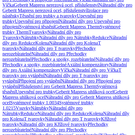
Víčka
Geberit Mapress nerezová ocel, příslušenství
Náhradní díly pro
Geberit Mapress nerezová ocel, příslušenství
Izolace pro
nástěnky
Těsnění pro trubky a tvarovky
Upevnění pro
trubky
Upevnění pro připojení
Náhradní díly pro Upevnění pro
připojení
Systémová těsnění
Geberit Mapress Therm
Systémové
trubky Therm
Tvarovky
Náhradní díly pro
Tvarovky
Nátrubky
Náhradní díly pro Nátrubky
Redukce
Náhradní
díly pro Redukce
Kolena
Náhradní díly pro Kolena
T
tvarovky
Náhradní díly pro T tvarovky
Přechodky
nerozebíratelné
Náhradní díly pro Přechodky
nerozebíratelné
Přechodky a spojky, rozebíratelné
Náhradní díly pro
Přechodky a spojky, rozebíratelné
Axiální kompenzátory
Náhradní
díly pro Axiální kompenzátory
Víčka
Náhradní díly pro Víčka
T
tvarovky pro vytápění
Náhradní díly pro T tvarovky pro
vytápění
Připojení pro vytápění
Náhradní díly pro Připojení pro
vytápění
Příslušenství pro Geberit Mapress Therm
Systémová
těsnění
Upevnění pro trubky
Geberit Mapress uhlíková ocel
Geberit
Mapress uhlíková ocel
Náhradní díly pro Geberit Mapress uhlíková
ocel
Systémové trubky 1.0034
Systémové trubky
1.0215
Vsuvky
Nátrubky
Náhradní díly pro
Nátrubky
Redukce
Náhradní díly pro Redukce
Kolena
Náhradní díly
pro Kolena
T tvarovky
Náhradní díly pro T tvarovky
Křížové
tvarovky
Náhradní díly pro Křížové tvarovky
Přechodky
nerozebíratelné
Náhradní díly pro Přechodky