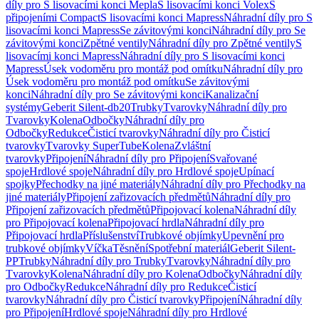
díly pro S lisovacími konci Mepla
S lisovacími konci Volex
S
připojeními Compact
S lisovacími konci Mapress
Náhradní díly pro S
lisovacími konci Mapress
Se závitovými konci
Náhradní díly pro Se
závitovými konci
Zpětné ventily
Náhradní díly pro Zpětné ventily
S
lisovacími konci Mapress
Náhradní díly pro S lisovacími konci
Mapress
Úsek vodoměru pro montáž pod omítku
Náhradní díly pro
Úsek vodoměru pro montáž pod omítku
Se závitovými
konci
Náhradní díly pro Se závitovými konci
Kanalizační
systémy
Geberit Silent-db20
Trubky
Tvarovky
Náhradní díly pro
Tvarovky
Kolena
Odbočky
Náhradní díly pro
Odbočky
Redukce
Čisticí tvarovky
Náhradní díly pro Čisticí
tvarovky
Tvarovky SuperTube
Kolena
Zvláštní
tvarovky
Připojení
Náhradní díly pro Připojení
Svařované
spoje
Hrdlové spoje
Náhradní díly pro Hrdlové spoje
Upínací
spojky
Přechodky na jiné materiály
Náhradní díly pro Přechodky na
jiné materiály
Připojení zařizovacích předmětů
Náhradní díly pro
Připojení zařizovacích předmětů
Připojovací kolena
Náhradní díly
pro Připojovací kolena
Připojovací hrdla
Náhradní díly pro
Připojovací hrdla
Příslušenství
Trubkové objímky
Upevnění pro
trubkové objímky
Víčka
Těsnění
Spotřební materiál
Geberit Silent-
PP
Trubky
Náhradní díly pro Trubky
Tvarovky
Náhradní díly pro
Tvarovky
Kolena
Náhradní díly pro Kolena
Odbočky
Náhradní díly
pro Odbočky
Redukce
Náhradní díly pro Redukce
Čisticí
tvarovky
Náhradní díly pro Čisticí tvarovky
Připojení
Náhradní díly
pro Připojení
Hrdlové spoje
Náhradní díly pro Hrdlové