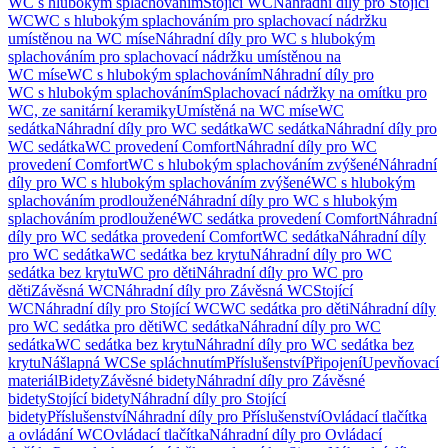
WC s hlubokým splachováním
Stojící WC
Náhradní díly pro Stojící
WC
WC s hlubokým splachováním pro splachovací nádržku
umístěnou na WC míse
Náhradní díly pro WC s hlubokým
splachováním pro splachovací nádržku umístěnou na
WC míse
WC s hlubokým splachováním
Náhradní díly pro
WC s hlubokým splachováním
Splachovací nádržky na omítku pro
WC, ze sanitární keramiky
Umístěná na WC míse
WC
sedátka
Náhradní díly pro WC sedátka
WC sedátka
Náhradní díly pro
WC sedátka
WC provedení Comfort
Náhradní díly pro WC
provedení Comfort
WC s hlubokým splachováním zvýšené
Náhradní
díly pro WC s hlubokým splachováním zvýšené
WC s hlubokým
splachováním prodloužené
Náhradní díly pro WC s hlubokým
splachováním prodloužené
WC sedátka provedení Comfort
Náhradní
díly pro WC sedátka provedení Comfort
WC sedátka
Náhradní díly
pro WC sedátka
WC sedátka bez krytu
Náhradní díly pro WC
sedátka bez krytu
WC pro děti
Náhradní díly pro WC pro
děti
Závěsná WC
Náhradní díly pro Závěsná WC
Stojící
WC
Náhradní díly pro Stojící WC
WC sedátka pro děti
Náhradní díly
pro WC sedátka pro děti
WC sedátka
Náhradní díly pro WC
sedátka
WC sedátka bez krytu
Náhradní díly pro WC sedátka bez
krytu
Nášlapná WC
Se spláchnutím
Příslušenství
Připojení
Upevňovací
materiál
Bidety
Závěsné bidety
Náhradní díly pro Závěsné
bidety
Stojící bidety
Náhradní díly pro Stojící
bidety
Příslušenství
Náhradní díly pro Příslušenství
Ovládací tlačítka
a ovládání WC
Ovládací tlačítka
Náhradní díly pro Ovládací