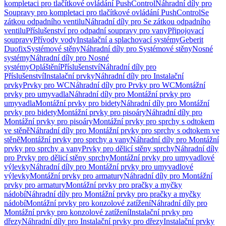
kompletaci pro tlačítkové ovládání PushControl
Náhradní díly pro
Soupravy pro kompletaci pro tlačítkové ovládání PushControl
Se
zátkou odpadního ventilu
Náhradní díly pro Se zátkou odpadního
ventilu
Příslušenství pro odpadní soupravy pro vany
Připojovací
soupravy
Přívody vody
Instalační a splachovací systémy
Geberit
Duofix
Systémové stěny
Náhradní díly pro Systémové stěny
Nosné
systémy
Náhradní díly pro Nosné
systémy
Opláštění
Příslušenství
Náhradní díly pro
Příslušenství
Instalační prvky
Náhradní díly pro Instalační
prvky
Prvky pro WC
Náhradní díly pro Prvky pro WC
Montážní
prvky pro umyvadla
Náhradní díly pro Montážní prvky pro
umyvadla
Montážní prvky pro bidety
Náhradní díly pro Montážní
prvky pro bidety
Montážní prvky pro pisoáry
Náhradní díly pro
Montážní prvky pro pisoáry
Montážní prvky pro sprchy s odtokem
ve stěně
Náhradní díly pro Montážní prvky pro sprchy s odtokem ve
stěně
Montážní prvky pro sprchy a vany
Náhradní díly pro Montážní
prvky pro sprchy a vany
Prvky pro dělicí stěny sprchy
Náhradní díly
pro Prvky pro dělicí stěny sprchy
Montážní prvky pro umyvadlové
výlevky
Náhradní díly pro Montážní prvky pro umyvadlové
výlevky
Montážní prvky pro armatury
Náhradní díly pro Montážní
prvky pro armatury
Montážní prvky pro pračky a myčky
nádobí
Náhradní díly pro Montážní prvky pro pračky a myčky
nádobí
Montážní prvky pro konzolové zatížení
Náhradní díly pro
Montážní prvky pro konzolové zatížení
Instalační prvky pro
dřezy
Náhradní díly pro Instalační prvky pro dřezy
Instalační prvky