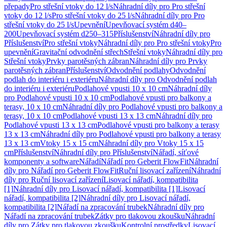
přepady
Pro střešní vtoky do 12 l/s
Náhradní díly pro Pro střešní
vtoky do 12 l/s
Pro střešní vtoky do 25 l/s
Náhradní díly pro Pro
střešní vtoky do 25 l/s
Upevnění
Upevňovací systém d40–
200
Upevňovací systém d250–315
Příslušenství
Náhradní díly pro
Příslušenství
Pro střešní vtoky
Náhradní díly pro Pro střešní vtoky
Pro
upevnění
Gravitační odvodnění střech
Střešní vtoky
Náhradní díly pro
Střešní vtoky
Prvky parotěsných zábran
Náhradní díly pro Prvky
parotěsných zábran
Příslušenství
Odvodnění podlahy
Odvodnění
podlah do interiéru i exteriéru
Náhradní díly pro Odvodnění podlah
do interiéru i exteriéru
Podlahové vpusti 10 x 10 cm
Náhradní díly
pro Podlahové vpusti 10 x 10 cm
Podlahové vpusti pro balkony a
terasy, 10 x 10 cm
Náhradní díly pro Podlahové vpusti pro balkony a
terasy, 10 x 10 cm
Podlahové vpusti 13 x 13 cm
Náhradní díly pro
Podlahové vpusti 13 x 13 cm
Podlahové vpusti pro balkony a terasy
13 x 13 cm
Náhradní díly pro Podlahové vpusti pro balkony a terasy
13 x 13 cm
Vtoky 15 x 15 cm
Náhradní díly pro Vtoky 15 x 15
cm
Příslušenství
Náhradní díly pro Příslušenství
Nářadí, síťové
komponenty a software
Nářadí
Nářadí pro Geberit FlowFit
Náhradní
díly pro Nářadí pro Geberit FlowFit
Ruční lisovací zařízení
Náhradní
díly pro Ruční lisovací zařízení
Lisovací nářadí, kompatibilita
[1]
Náhradní díly pro Lisovací nářadí, kompatibilita [1]
Lisovací
nářadí, kompatibilita [2]
Náhradní díly pro Lisovací nářadí,
kompatibilita [2]
Nářadí na zpracování trubek
Náhradní díly pro
Nářadí na zpracování trubek
Zátky pro tlakovou zkoušku
Náhradní
díly pro Zátky pro tlakovou zkoušku
Kontrolní prostředky
Lisovací