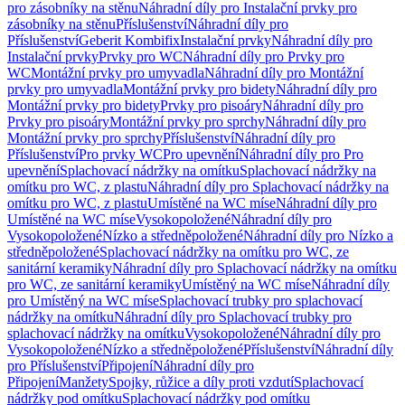
pro zásobníky na stěnu
Náhradní díly pro Instalační prvky pro
zásobníky na stěnu
Příslušenství
Náhradní díly pro
Příslušenství
Geberit Kombifix
Instalační prvky
Náhradní díly pro
Instalační prvky
Prvky pro WC
Náhradní díly pro Prvky pro
WC
Montážní prvky pro umyvadla
Náhradní díly pro Montážní
prvky pro umyvadla
Montážní prvky pro bidety
Náhradní díly pro
Montážní prvky pro bidety
Prvky pro pisoáry
Náhradní díly pro
Prvky pro pisoáry
Montážní prvky pro sprchy
Náhradní díly pro
Montážní prvky pro sprchy
Příslušenství
Náhradní díly pro
Příslušenství
Pro prvky WC
Pro upevnění
Náhradní díly pro Pro
upevnění
Splachovací nádržky na omítku
Splachovací nádržky na
omítku pro WC, z plastu
Náhradní díly pro Splachovací nádržky na
omítku pro WC, z plastu
Umístěné na WC míse
Náhradní díly pro
Umístěné na WC míse
Vysokopoložené
Náhradní díly pro
Vysokopoložené
Nízko a středněpoložené
Náhradní díly pro Nízko a
středněpoložené
Splachovací nádržky na omítku pro WC, ze
sanitární keramiky
Náhradní díly pro Splachovací nádržky na omítku
pro WC, ze sanitární keramiky
Umístěný na WC míse
Náhradní díly
pro Umístěný na WC míse
Splachovací trubky pro splachovací
nádržky na omítku
Náhradní díly pro Splachovací trubky pro
splachovací nádržky na omítku
Vysokopoložené
Náhradní díly pro
Vysokopoložené
Nízko a středněpoložené
Příslušenství
Náhradní díly
pro Příslušenství
Připojení
Náhradní díly pro
Připojení
Manžety
Spojky, růžice a díly proti vzdutí
Splachovací
nádržky pod omítku
Splachovací nádržky pod omítku