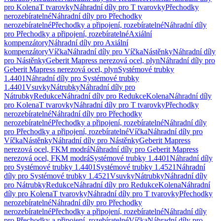
pro Kolena
T tvarovky
Náhradní díly pro T tvarovky
Přechodky
nerozebíratelné
Náhradní díly pro Přechodky
nerozebíratelné
Přechodky a připojení, rozebíratelné
Náhradní díly
pro Přechodky a připojení, rozebíratelné
Axiální
kompenzátory
Náhradní díly pro Axiální
kompenzátory
Víčka
Náhradní díly pro Víčka
Nástěnky
Náhradní díly
pro Nástěnky
Geberit Mapress nerezová ocel, plyn
Náhradní díly pro
Geberit Mapress nerezová ocel, plyn
Systémové trubky
1.4401
Náhradní díly pro Systémové trubky
1.4401
Vsuvky
Nátrubky
Náhradní díly pro
Nátrubky
Redukce
Náhradní díly pro Redukce
Kolena
Náhradní díly
pro Kolena
T tvarovky
Náhradní díly pro T tvarovky
Přechodky
nerozebíratelné
Náhradní díly pro Přechodky
nerozebíratelné
Přechodky a připojení, rozebíratelné
Náhradní díly
pro Přechodky a připojení, rozebíratelné
Víčka
Náhradní díly pro
Víčka
Nástěnky
Náhradní díly pro Nástěnky
Geberit Mapress
nerezová ocel, FKM modrá
Náhradní díly pro Geberit Mapress
nerezová ocel, FKM modrá
Systémové trubky 1.4401
Náhradní díly
pro Systémové trubky 1.4401
Systémové trubky 1.4521
Náhradní
díly pro Systémové trubky 1.4521
Vsuvky
Nátrubky
Náhradní díly
pro Nátrubky
Redukce
Náhradní díly pro Redukce
Kolena
Náhradní
díly pro Kolena
T tvarovky
Náhradní díly pro T tvarovky
Přechodky
nerozebíratelné
Náhradní díly pro Přechodky
nerozebíratelné
Přechodky a připojení, rozebíratelné
Náhradní díly
pro Přechodky a připojení, rozebíratelné
Víčka
Náhradní díly pro