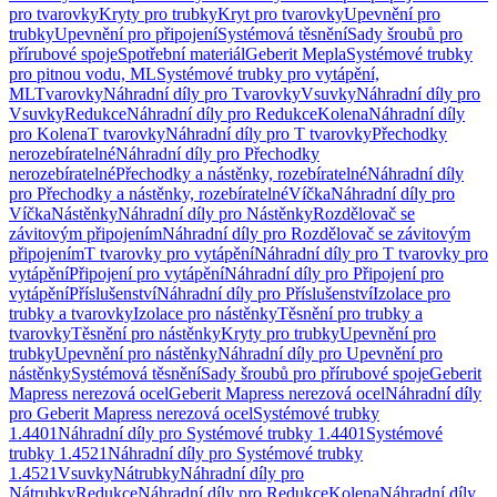
pro tvarovky
Kryty pro trubky
Kryt pro tvarovky
Upevnění pro
trubky
Upevnění pro připojení
Systémová těsnění
Sady šroubů pro
přírubové spoje
Spotřební materiál
Geberit Mepla
Systémové trubky
pro pitnou vodu, ML
Systémové trubky pro vytápění,
ML
Tvarovky
Náhradní díly pro Tvarovky
Vsuvky
Náhradní díly pro
Vsuvky
Redukce
Náhradní díly pro Redukce
Kolena
Náhradní díly
pro Kolena
T tvarovky
Náhradní díly pro T tvarovky
Přechodky
nerozebíratelné
Náhradní díly pro Přechodky
nerozebíratelné
Přechodky a nástěnky, rozebíratelné
Náhradní díly
pro Přechodky a nástěnky, rozebíratelné
Víčka
Náhradní díly pro
Víčka
Nástěnky
Náhradní díly pro Nástěnky
Rozdělovač se
závitovým připojením
Náhradní díly pro Rozdělovač se závitovým
připojením
T tvarovky pro vytápění
Náhradní díly pro T tvarovky pro
vytápění
Připojení pro vytápění
Náhradní díly pro Připojení pro
vytápění
Příslušenství
Náhradní díly pro Příslušenství
Izolace pro
trubky a tvarovky
Izolace pro nástěnky
Těsnění pro trubky a
tvarovky
Těsnění pro nástěnky
Kryty pro trubky
Upevnění pro
trubky
Upevnění pro nástěnky
Náhradní díly pro Upevnění pro
nástěnky
Systémová těsnění
Sady šroubů pro přírubové spoje
Geberit
Mapress nerezová ocel
Geberit Mapress nerezová ocel
Náhradní díly
pro Geberit Mapress nerezová ocel
Systémové trubky
1.4401
Náhradní díly pro Systémové trubky 1.4401
Systémové
trubky 1.4521
Náhradní díly pro Systémové trubky
1.4521
Vsuvky
Nátrubky
Náhradní díly pro
Nátrubky
Redukce
Náhradní díly pro Redukce
Kolena
Náhradní díly