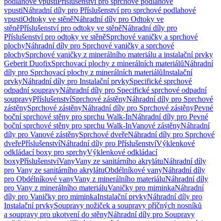
podlahové vpusti
Příslušenství pro sprchové podlahové
vpusti
Náhradní díly pro Příslušenství pro sprchové podlahové
vpusti
Odtoky ve stěně
Náhradní díly pro Odtoky ve
stěně
Příslušenství pro odtoky ve stěně
Náhradní díly pro
Příslušenství pro odtoky ve stěně
Sprchové vaničky a sprchové
plochy
Náhradní díly pro Sprchové vaničky a sprchové
plochy
Sprchové vaničky z minerálního materiálu a instalační prvky
Geberit Duofix
Sprchovací plochy z minerálních materiálů
Náhradní
díly pro Sprchovací plochy z minerálních materiálů
Instalační
prvky
Náhradní díly pro Instalační prvky
Specifické sprchové
odpadní soupravy
Náhradní díly pro Specifické sprchové odpadní
soupravy
Příslušenství
Sprchové zástěny
Náhradní díly pro Sprchové
zástěny
Sprchové zástěny
Náhradní díly pro Sprchové zástěny
Pevné
boční sprchové stěny pro sprchu Walk-In
Náhradní díly pro Pevné
boční sprchové stěny pro sprchu Walk-In
Vanové zástěny
Náhradní
díly pro Vanové zástěny
Sprchové dveře
Náhradní díly pro Sprchové
dveře
Příslušenství
Náhradní díly pro Příslušenství
Výklenkové
odkládací boxy pro sprchy
Výklenkové odkládací
boxy
Příslušenství
Vany
Vany ze sanitárního akrylátu
Náhradní díly
pro Vany ze sanitárního akrylátu
Obdélníkové vany
Náhradní díly
pro Obdélníkové vany
Vany z minerálního materiálu
Náhradní díly
pro Vany z minerálního materiálu
Vaničky pro miminka
Náhradní
díly pro Vaničky pro miminka
Instalační prvky
Náhradní díly pro
Instalační prvky
Soupravy nožiček a soupravy příčných nosníků
a soupravy pro ukotvení do stěny
Náhradní díly pro Soupravy