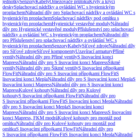
jednotky
Senzory
Kabely
Omezovače průtoku
Kryty a krycí
desky
Splachovací nádržky a ovládání WC s hygienickým
proplachem
Náhradní díly pro Splachovací nádržky a ovládání WC s
hygienickým proplachem
Splachovací nádržky pod omítku s
hygienickým proplachem
Hygienické vestavěné moduly
Náhradní
díly pro Hygienické vestavěné moduly
Příslušenství pro splachovací
nádržky a ovládání WC s hygienickým proplachem
Náhradní díly
pro Příslušenství pro splachovací nádržky a ovládání WC s
hygienickým proplachem
Senzory
Kabely
Síťové zdroje
Náhradní díly
pro Síťové zdroje
Síťové komponenty
Uzavírací armatury
Přímé
ventily
Náhradní díly pro Přímé ventily
S lisovacími konci
Mapress
Náhradní díly pro S lisovacími konci Mapress
Šikmé
ventily
Náhradní díly pro Šikmé ventily
S lisovacími přípojkami
FlowFit
Náhradní díly pro S lisovacími přípojkami FlowFit
S
lisovacími konci Mepla
Náhradní díly pro S lisovacími konci Mepla
S
lisovacími konci Mapress
Náhradní díly pro S lisovacími konci
Mapress
Kulové kohouty
Náhradní díly pro Kulové
kohouty
S lisovacími přípojkami FlowFit
Náhradní díly pro
S lisovacími přípojkami FlowFit
S lisovacími konci Mepla
Náhradní
díly pro S lisovacími konci Mepla
S lisovacími konci
Mapress
Náhradní díly pro S lisovacími konci Mapress
S lisovacími
konci Mapress, FKM modrá
Kulové kohouty pro montáž pod
omítku
Náhradní díly pro Kulové kohouty pro montáž pod
omítku
S lisovacími přípojkami FlowFit
Náhradní díly pro
S lisovacími přípojkami FlowFit
S lisovacími konci Mepla
Náhradní