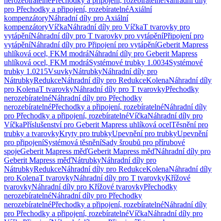
nerozebíratelné
Přechodky a připojení, rozebíratelné
Náhradní díly
pro Přechodky a připojení, rozebíratelné
Axiální
kompenzátory
Náhradní díly pro Axiální
kompenzátory
Víčka
Náhradní díly pro Víčka
T tvarovky pro
vytápění
Náhradní díly pro T tvarovky pro vytápění
Připojení pro
vytápění
Náhradní díly pro Připojení pro vytápění
Geberit Mapress
uhlíková ocel, FKM modrá
Náhradní díly pro Geberit Mapress
uhlíková ocel, FKM modrá
Systémové trubky 1.0034
Systémové
trubky 1.0215
Vsuvky
Nátrubky
Náhradní díly pro
Nátrubky
Redukce
Náhradní díly pro Redukce
Kolena
Náhradní díly
pro Kolena
T tvarovky
Náhradní díly pro T tvarovky
Přechodky
nerozebíratelné
Náhradní díly pro Přechodky
nerozebíratelné
Přechodky a připojení, rozebíratelné
Náhradní díly
pro Přechodky a připojení, rozebíratelné
Víčka
Náhradní díly pro
Víčka
Příslušenství pro Geberit Mapress uhlíková ocel
Těsnění pro
trubky a tvarovky
Kryty pro trubky
Upevnění pro trubky
Upevnění
pro připojení
Systémová těsnění
Sady šroubů pro přírubové
spoje
Geberit Mapress měď
Geberit Mapress měď
Náhradní díly pro
Geberit Mapress měď
Nátrubky
Náhradní díly pro
Nátrubky
Redukce
Náhradní díly pro Redukce
Kolena
Náhradní díly
pro Kolena
T tvarovky
Náhradní díly pro T tvarovky
Křížové
tvarovky
Náhradní díly pro Křížové tvarovky
Přechodky
nerozebíratelné
Náhradní díly pro Přechodky
nerozebíratelné
Přechodky a připojení, rozebíratelné
Náhradní díly
pro Přechodky a připojení, rozebíratelné
Víčka
Náhradní díly pro