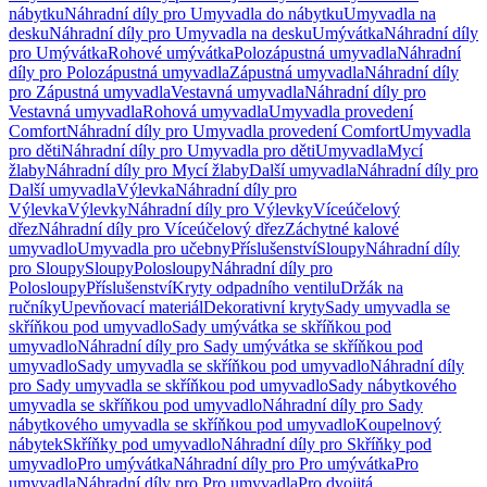
nábytku
Náhradní díly pro Umyvadla do nábytku
Umyvadla na
desku
Náhradní díly pro Umyvadla na desku
Umývátka
Náhradní díly
pro Umývátka
Rohové umývátka
Polozápustná umyvadla
Náhradní
díly pro Polozápustná umyvadla
Zápustná umyvadla
Náhradní díly
pro Zápustná umyvadla
Vestavná umyvadla
Náhradní díly pro
Vestavná umyvadla
Rohová umyvadla
Umyvadla provedení
Comfort
Náhradní díly pro Umyvadla provedení Comfort
Umyvadla
pro děti
Náhradní díly pro Umyvadla pro děti
Umyvadla
Mycí
žlaby
Náhradní díly pro Mycí žlaby
Další umyvadla
Náhradní díly pro
Další umyvadla
Výlevka
Náhradní díly pro
Výlevka
Výlevky
Náhradní díly pro Výlevky
Víceúčelový
dřez
Náhradní díly pro Víceúčelový dřez
Záchytné kalové
umyvadlo
Umyvadla pro učebny
Příslušenství
Sloupy
Náhradní díly
pro Sloupy
Sloupy
Polosloupy
Náhradní díly pro
Polosloupy
Příslušenství
Kryty odpadního ventilu
Držák na
ručníky
Upevňovací materiál
Dekorativní kryty
Sady umyvadla se
skříňkou pod umyvadlo
Sady umývátka se skříňkou pod
umyvadlo
Náhradní díly pro Sady umývátka se skříňkou pod
umyvadlo
Sady umyvadla se skříňkou pod umyvadlo
Náhradní díly
pro Sady umyvadla se skříňkou pod umyvadlo
Sady nábytkového
umyvadla se skříňkou pod umyvadlo
Náhradní díly pro Sady
nábytkového umyvadla se skříňkou pod umyvadlo
Koupelnový
nábytek
Skříňky pod umyvadlo
Náhradní díly pro Skříňky pod
umyvadlo
Pro umývátka
Náhradní díly pro Pro umývátka
Pro
umyvadla
Náhradní díly pro Pro umyvadla
Pro dvojitá