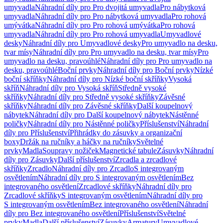
umyvadla
Náhradní díly pro Pro dvojitá umyvadla
Pro nábytková
umyvadla
Náhradní díly pro Pro nábytková umyvadla
Pro rohová
umývátka
Náhradní díly pro Pro rohová umývátka
Pro rohová
umyvadla
Náhradní díly pro Pro rohová umyvadla
Umyvadlové
desky
Náhradní díly pro Umyvadlové desky
Pro umyvadlo na desku,
tvar mísy
Náhradní díly pro Pro umyvadlo na desku, tvar mísy
Pro
umyvadlo na desku, pravoúhlé
Náhradní díly pro Pro umyvadlo na
desku, pravoúhlé
Boční prvky
Náhradní díly pro Boční prvky
Nízké
boční skříňky
Náhradní díly pro Nízké boční skříňky
Vysoká
skříň
Náhradní díly pro Vysoká skříň
Středně vysoké
skříňky
Náhradní díly pro Středně vysoké skříňky
Závěsné
skříňky
Náhradní díly pro Závěsné skříňky
Další koupelnový
nábytek
Náhradní díly pro Další koupelnový nábytek
Nástěnné
poličky
Náhradní díly pro Nástěnné poličky
Příslušenství
Náhradní
díly pro Příslušenství
Přihrádky do zásuvky a organizační
boxy
Držák na ručníky a háčky na ručníky
Světelné
prvky
Madla
Soupravy nožiček
Magnetické tabule
Zásuvky
Náhradní
díly pro Zásuvky
Další příslušenství
Zrcadla a zrcadlové
skříňky
Zrcadlo
Náhradní díly pro Zrcadlo
S integrovaným
osvětlením
Náhradní díly pro S integrovaným osvětlením
Bez
integrovaného osvětlení
Zrcadlové skříňky
Náhradní díly pro
Zrcadlové skříňky
S integrovaným osvětlením
Náhradní díly pro
S integrovaným osvětlením
Bez integrovaného osvětlení
Náhradní
díly pro Bez integrovaného osvětlení
Příslušenství
Světelné
prvky
Madla
Další příslušenství
Zásuvky
Armatury
Umyvadlové