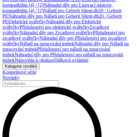
kompatibilita [4] / [2]
Náhradní díly pro Lisovací nástroje,
kompatibilita [4] / [2]
Nářadí pro Geberit Silent-db20 / Geberit
PE
Náhradní díly pro Nářadí pro Geberit Silent-db20 / Geberit
PE
Elektrické svářečky
Náhradní díly pro Elektrické
svářečky
Příslušenství pro elektrické svářečky
Zrcadlové
svářečky
Náhradní díly pro Zrcadlové svářečky
Příslušenství pro
zrcadlové svářečky
Náhradní díly pro Příslušenství pro zrcadlové
svářečky
Nářadí na zpracování trubek
Náhradní díly pro Nářadí na
zpracování trubek
Příslušenství pro nářadí na zpracování
trubek
Náhradní díly pro Příslušenství pro nářadí na zpracování
trubek
Nápověda k obsluze
Dálková ovládání
Kategorie výrobků
Koupelnové série
Novinky