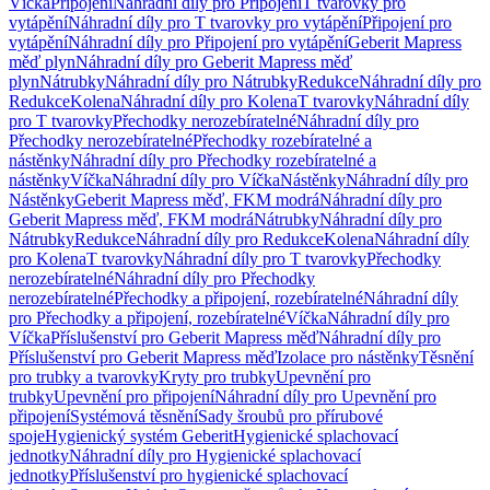
Víčka
Připojení
Náhradní díly pro Připojení
T tvarovky pro
vytápění
Náhradní díly pro T tvarovky pro vytápění
Připojení pro
vytápění
Náhradní díly pro Připojení pro vytápění
Geberit Mapress
měď plyn
Náhradní díly pro Geberit Mapress měď
plyn
Nátrubky
Náhradní díly pro Nátrubky
Redukce
Náhradní díly pro
Redukce
Kolena
Náhradní díly pro Kolena
T tvarovky
Náhradní díly
pro T tvarovky
Přechodky nerozebíratelné
Náhradní díly pro
Přechodky nerozebíratelné
Přechodky rozebíratelné a
nástěnky
Náhradní díly pro Přechodky rozebíratelné a
nástěnky
Víčka
Náhradní díly pro Víčka
Nástěnky
Náhradní díly pro
Nástěnky
Geberit Mapress měď, FKM modrá
Náhradní díly pro
Geberit Mapress měď, FKM modrá
Nátrubky
Náhradní díly pro
Nátrubky
Redukce
Náhradní díly pro Redukce
Kolena
Náhradní díly
pro Kolena
T tvarovky
Náhradní díly pro T tvarovky
Přechodky
nerozebíratelné
Náhradní díly pro Přechodky
nerozebíratelné
Přechodky a připojení, rozebíratelné
Náhradní díly
pro Přechodky a připojení, rozebíratelné
Víčka
Náhradní díly pro
Víčka
Příslušenství pro Geberit Mapress měď
Náhradní díly pro
Příslušenství pro Geberit Mapress měď
Izolace pro nástěnky
Těsnění
pro trubky a tvarovky
Kryty pro trubky
Upevnění pro
trubky
Upevnění pro připojení
Náhradní díly pro Upevnění pro
připojení
Systémová těsnění
Sady šroubů pro přírubové
spoje
Hygienický systém Geberit
Hygienické splachovací
jednotky
Náhradní díly pro Hygienické splachovací
jednotky
Příslušenství pro hygienické splachovací