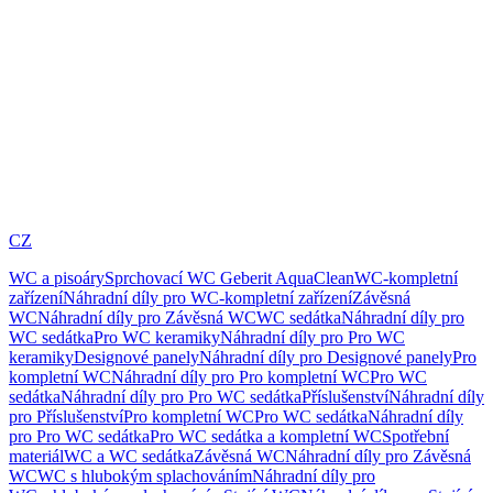
CZ
WC a pisoáry
Sprchovací WC Geberit AquaClean
WC-kompletní
zařízení
Náhradní díly pro WC-kompletní zařízení
Závěsná
WC
Náhradní díly pro Závěsná WC
WC sedátka
Náhradní díly pro
WC sedátka
Pro WC keramiky
Náhradní díly pro Pro WC
keramiky
Designové panely
Náhradní díly pro Designové panely
Pro
kompletní WC
Náhradní díly pro Pro kompletní WC
Pro WC
sedátka
Náhradní díly pro Pro WC sedátka
Příslušenství
Náhradní díly
pro Příslušenství
Pro kompletní WC
Pro WC sedátka
Náhradní díly
pro Pro WC sedátka
Pro WC sedátka a kompletní WC
Spotřební
materiál
WC a WC sedátka
Závěsná WC
Náhradní díly pro Závěsná
WC
WC s hlubokým splachováním
Náhradní díly pro