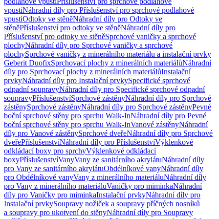
podlahové vpusti
Příslušenství pro sprchové podlahové
vpusti
Náhradní díly pro Příslušenství pro sprchové podlahové
vpusti
Odtoky ve stěně
Náhradní díly pro Odtoky ve
stěně
Příslušenství pro odtoky ve stěně
Náhradní díly pro
Příslušenství pro odtoky ve stěně
Sprchové vaničky a sprchové
plochy
Náhradní díly pro Sprchové vaničky a sprchové
plochy
Sprchové vaničky z minerálního materiálu a instalační prvky
Geberit Duofix
Sprchovací plochy z minerálních materiálů
Náhradní
díly pro Sprchovací plochy z minerálních materiálů
Instalační
prvky
Náhradní díly pro Instalační prvky
Specifické sprchové
odpadní soupravy
Náhradní díly pro Specifické sprchové odpadní
soupravy
Příslušenství
Sprchové zástěny
Náhradní díly pro Sprchové
zástěny
Sprchové zástěny
Náhradní díly pro Sprchové zástěny
Pevné
boční sprchové stěny pro sprchu Walk-In
Náhradní díly pro Pevné
boční sprchové stěny pro sprchu Walk-In
Vanové zástěny
Náhradní
díly pro Vanové zástěny
Sprchové dveře
Náhradní díly pro Sprchové
dveře
Příslušenství
Náhradní díly pro Příslušenství
Výklenkové
odkládací boxy pro sprchy
Výklenkové odkládací
boxy
Příslušenství
Vany
Vany ze sanitárního akrylátu
Náhradní díly
pro Vany ze sanitárního akrylátu
Obdélníkové vany
Náhradní díly
pro Obdélníkové vany
Vany z minerálního materiálu
Náhradní díly
pro Vany z minerálního materiálu
Vaničky pro miminka
Náhradní
díly pro Vaničky pro miminka
Instalační prvky
Náhradní díly pro
Instalační prvky
Soupravy nožiček a soupravy příčných nosníků
a soupravy pro ukotvení do stěny
Náhradní díly pro Soupravy