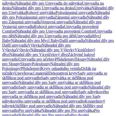
nábytku
Náhradní díly pro Umyvadla do nábytku
Umyvadla na
desku
Náhradní díly pro Umyvadla na desku
Umývátka
Náhradní díly
pro Umývátka
Rohové umývátka
Polozápustná umyvadla
Náhradní
díly pro Polozápustná umyvadla
Zápustná umyvadla
Náhradní díly
pro Zápustná umyvadla
Vestavná umyvadla
Náhradní díly pro
Vestavná umyvadla
Rohová umyvadla
Umyvadla provedení
Comfort
Náhradní díly pro Umyvadla provedení Comfort
Umyvadla
pro děti
Náhradní díly pro Umyvadla pro děti
Umyvadla
Mycí
žlaby
Náhradní díly pro Mycí žlaby
Další umyvadla
Náhradní díly pro
Další umyvadla
Výlevka
Náhradní díly pro
Výlevka
Výlevky
Náhradní díly pro Výlevky
Víceúčelový
dřez
Náhradní díly pro Víceúčelový dřez
Záchytné kalové
umyvadlo
Umyvadla pro učebny
Příslušenství
Sloupy
Náhradní díly
pro Sloupy
Sloupy
Polosloupy
Náhradní díly pro
Polosloupy
Příslušenství
Kryty odpadního ventilu
Držák na
ručníky
Upevňovací materiál
Dekorativní kryty
Sady umyvadla se
skříňkou pod umyvadlo
Sady umývátka se skříňkou pod
umyvadlo
Náhradní díly pro Sady umývátka se skříňkou pod
umyvadlo
Sady umyvadla se skříňkou pod umyvadlo
Náhradní díly
pro Sady umyvadla se skříňkou pod umyvadlo
Sady nábytkového
umyvadla se skříňkou pod umyvadlo
Náhradní díly pro Sady
nábytkového umyvadla se skříňkou pod umyvadlo
Koupelnový
nábytek
Skříňky pod umyvadlo
Náhradní díly pro Skříňky pod
umyvadlo
Pro umývátka
Náhradní díly pro Pro umývátka
Pro
umyvadla
Náhradní díly pro Pro umyvadla
Pro dvojitá