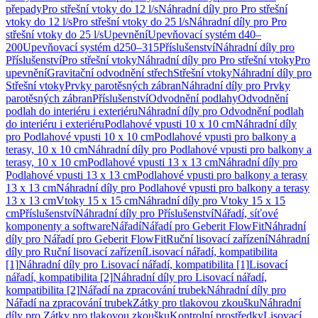
přepady
Pro střešní vtoky do 12 l/s
Náhradní díly pro Pro střešní
vtoky do 12 l/s
Pro střešní vtoky do 25 l/s
Náhradní díly pro Pro
střešní vtoky do 25 l/s
Upevnění
Upevňovací systém d40–
200
Upevňovací systém d250–315
Příslušenství
Náhradní díly pro
Příslušenství
Pro střešní vtoky
Náhradní díly pro Pro střešní vtoky
Pro
upevnění
Gravitační odvodnění střech
Střešní vtoky
Náhradní díly pro
Střešní vtoky
Prvky parotěsných zábran
Náhradní díly pro Prvky
parotěsných zábran
Příslušenství
Odvodnění podlahy
Odvodnění
podlah do interiéru i exteriéru
Náhradní díly pro Odvodnění podlah
do interiéru i exteriéru
Podlahové vpusti 10 x 10 cm
Náhradní díly
pro Podlahové vpusti 10 x 10 cm
Podlahové vpusti pro balkony a
terasy, 10 x 10 cm
Náhradní díly pro Podlahové vpusti pro balkony a
terasy, 10 x 10 cm
Podlahové vpusti 13 x 13 cm
Náhradní díly pro
Podlahové vpusti 13 x 13 cm
Podlahové vpusti pro balkony a terasy
13 x 13 cm
Náhradní díly pro Podlahové vpusti pro balkony a terasy
13 x 13 cm
Vtoky 15 x 15 cm
Náhradní díly pro Vtoky 15 x 15
cm
Příslušenství
Náhradní díly pro Příslušenství
Nářadí, síťové
komponenty a software
Nářadí
Nářadí pro Geberit FlowFit
Náhradní
díly pro Nářadí pro Geberit FlowFit
Ruční lisovací zařízení
Náhradní
díly pro Ruční lisovací zařízení
Lisovací nářadí, kompatibilita
[1]
Náhradní díly pro Lisovací nářadí, kompatibilita [1]
Lisovací
nářadí, kompatibilita [2]
Náhradní díly pro Lisovací nářadí,
kompatibilita [2]
Nářadí na zpracování trubek
Náhradní díly pro
Nářadí na zpracování trubek
Zátky pro tlakovou zkoušku
Náhradní
díly pro Zátky pro tlakovou zkoušku
Kontrolní prostředky
Lisovací