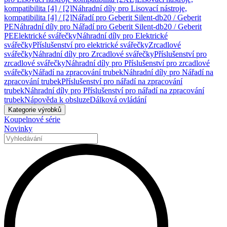
kompatibilita [4] / [2]
Náhradní díly pro Lisovací nástroje,
kompatibilita [4] / [2]
Nářadí pro Geberit Silent-db20 / Geberit
PE
Náhradní díly pro Nářadí pro Geberit Silent-db20 / Geberit
PE
Elektrické svářečky
Náhradní díly pro Elektrické
svářečky
Příslušenství pro elektrické svářečky
Zrcadlové
svářečky
Náhradní díly pro Zrcadlové svářečky
Příslušenství pro
zrcadlové svářečky
Náhradní díly pro Příslušenství pro zrcadlové
svářečky
Nářadí na zpracování trubek
Náhradní díly pro Nářadí na
zpracování trubek
Příslušenství pro nářadí na zpracování
trubek
Náhradní díly pro Příslušenství pro nářadí na zpracování
trubek
Nápověda k obsluze
Dálková ovládání
Kategorie výrobků
Koupelnové série
Novinky