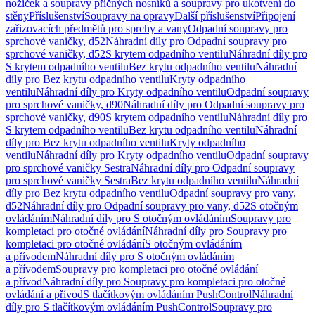
nožiček a soupravy příčných nosníků a soupravy pro ukotvení do
stěny
Příslušenství
Soupravy na opravy
Další příslušenství
Připojení
zařizovacích předmětů pro sprchy a vany
Odpadní soupravy pro
sprchové vaničky, d52
Náhradní díly pro Odpadní soupravy pro
sprchové vaničky, d52
S krytem odpadního ventilu
Náhradní díly pro
S krytem odpadního ventilu
Bez krytu odpadního ventilu
Náhradní
díly pro Bez krytu odpadního ventilu
Kryty odpadního
ventilu
Náhradní díly pro Kryty odpadního ventilu
Odpadní soupravy
pro sprchové vaničky, d90
Náhradní díly pro Odpadní soupravy pro
sprchové vaničky, d90
S krytem odpadního ventilu
Náhradní díly pro
S krytem odpadního ventilu
Bez krytu odpadního ventilu
Náhradní
díly pro Bez krytu odpadního ventilu
Kryty odpadního
ventilu
Náhradní díly pro Kryty odpadního ventilu
Odpadní soupravy
pro sprchové vaničky Sestra
Náhradní díly pro Odpadní soupravy
pro sprchové vaničky Sestra
Bez krytu odpadního ventilu
Náhradní
díly pro Bez krytu odpadního ventilu
Odpadní soupravy pro vany,
d52
Náhradní díly pro Odpadní soupravy pro vany, d52
S otočným
ovládáním
Náhradní díly pro S otočným ovládáním
Soupravy pro
kompletaci pro otočné ovládání
Náhradní díly pro Soupravy pro
kompletaci pro otočné ovládání
S otočným ovládáním
a přívodem
Náhradní díly pro S otočným ovládáním
a přívodem
Soupravy pro kompletaci pro otočné ovládání
a přívod
Náhradní díly pro Soupravy pro kompletaci pro otočné
ovládání a přívod
S tlačítkovým ovládáním PushControl
Náhradní
díly pro S tlačítkovým ovládáním PushControl
Soupravy pro