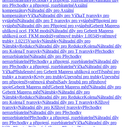
nerozebíratelné
Přechodky a připojení, rozebíratelné
Náhradní díly
pro Přechodky a připojení, rozebíratelné
Axiální
kompenzátory
Náhradní díly pro Axiální
kompenzátory
Víčka
Náhradní díly pro Víčka
T tvarovky pro
vytápění
Náhradní díly pro T tvarovky pro vytápění
Připojení pro
vytápění
Náhradní díly pro Připojení pro vytápění
Geberit Mapress
uhlíková ocel, FKM modrá
Náhradní díly pro Geberit Mapress
uhlíková ocel, FKM modrá
Systémové trubky 1.0034
Systémové
trubky 1.0215
Vsuvky
Nátrubky
Náhradní díly pro
Nátrubky
Redukce
Náhradní díly pro Redukce
Kolena
Náhradní díly
pro Kolena
T tvarovky
Náhradní díly pro T tvarovky
Přechodky
nerozebíratelné
Náhradní díly pro Přechodky
nerozebíratelné
Přechodky a připojení, rozebíratelné
Náhradní díly
pro Přechodky a připojení, rozebíratelné
Víčka
Náhradní díly pro
Víčka
Příslušenství pro Geberit Mapress uhlíková ocel
Těsnění pro
trubky a tvarovky
Kryty pro trubky
Upevnění pro trubky
Upevnění
pro připojení
Systémová těsnění
Sady šroubů pro přírubové
spoje
Geberit Mapress měď
Geberit Mapress měď
Náhradní díly pro
Geberit Mapress měď
Nátrubky
Náhradní díly pro
Nátrubky
Redukce
Náhradní díly pro Redukce
Kolena
Náhradní díly
pro Kolena
T tvarovky
Náhradní díly pro T tvarovky
Křížové
tvarovky
Náhradní díly pro Křížové tvarovky
Přechodky
nerozebíratelné
Náhradní díly pro Přechodky
nerozebíratelné
Přechodky a připojení, rozebíratelné
Náhradní díly
pro Přechodky a připojení, rozebíratelné
Víčka
Náhradní díly pro