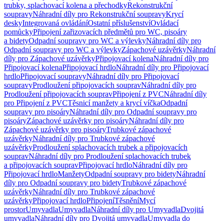
trubky, splachovací kolena a přechodky
Rekonstrukční
soupravy
Náhradní díly pro Rekonstrukční soupravy
Krycí
desky
Integrovaná ovládání
Ostatní příslušenství
Ovládací
pomůcky
Připojení zařizovacích předmětů pro WC, pisoáry
a bidety
Odpadní soupravy pro WC a výlevky
Náhradní díly pro
Odpadní soupravy pro WC a výlevky
Zápachové uzávěrky
Náhradní
díly pro Zápachové uzávěrky
Připojovací kolena
Náhradní díly pro
Připojovací kolena
Připojovací hrdlo
Náhradní díly pro Připojovací
hrdlo
Připojovací soupravy
Náhradní díly pro Připojovací
soupravy
Prodloužení připojovacích souprav
Náhradní díly pro
Prodloužení připojovacích souprav
Připojení z PVC
Náhradní díly
pro Připojení z PVC
Těsnicí manžety a krycí víčka
Odpadní
soupravy pro pisoáry
Náhradní díly pro Odpadní soupravy pro
pisoáry
Zápachové uzávěrky pro pisoáry
Náhradní díly pro
Zápachové uzávěrky pro pisoáry
Trubkové zápachové
uzávěrky
Náhradní díly pro Trubkové zápachové
uzávěrky
Prodloužení splachovacích trubek a připojovacích
souprav
Náhradní díly pro Prodloužení splachovacích trubek
a připojovacích souprav
Připojovací hrdlo
Náhradní díly pro
Připojovací hrdlo
Manžety
Odpadní soupravy pro bidety
Náhradní
díly pro Odpadní soupravy pro bidety
Trubkové zápachové
uzávěrky
Náhradní díly pro Trubkové zápachové
uzávěrky
Připojovací hrdlo
Připojení
Těsnění
Mycí
prostor
Umyvadla
Umyvadla
Náhradní díly pro Umyvadla
Dvojitá
umyvadla
Náhradní díly pro Dvojitá umyvadla
Umyvadla do