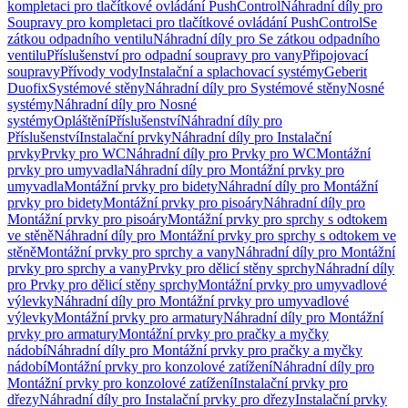
kompletaci pro tlačítkové ovládání PushControl
Náhradní díly pro
Soupravy pro kompletaci pro tlačítkové ovládání PushControl
Se
zátkou odpadního ventilu
Náhradní díly pro Se zátkou odpadního
ventilu
Příslušenství pro odpadní soupravy pro vany
Připojovací
soupravy
Přívody vody
Instalační a splachovací systémy
Geberit
Duofix
Systémové stěny
Náhradní díly pro Systémové stěny
Nosné
systémy
Náhradní díly pro Nosné
systémy
Opláštění
Příslušenství
Náhradní díly pro
Příslušenství
Instalační prvky
Náhradní díly pro Instalační
prvky
Prvky pro WC
Náhradní díly pro Prvky pro WC
Montážní
prvky pro umyvadla
Náhradní díly pro Montážní prvky pro
umyvadla
Montážní prvky pro bidety
Náhradní díly pro Montážní
prvky pro bidety
Montážní prvky pro pisoáry
Náhradní díly pro
Montážní prvky pro pisoáry
Montážní prvky pro sprchy s odtokem
ve stěně
Náhradní díly pro Montážní prvky pro sprchy s odtokem ve
stěně
Montážní prvky pro sprchy a vany
Náhradní díly pro Montážní
prvky pro sprchy a vany
Prvky pro dělicí stěny sprchy
Náhradní díly
pro Prvky pro dělicí stěny sprchy
Montážní prvky pro umyvadlové
výlevky
Náhradní díly pro Montážní prvky pro umyvadlové
výlevky
Montážní prvky pro armatury
Náhradní díly pro Montážní
prvky pro armatury
Montážní prvky pro pračky a myčky
nádobí
Náhradní díly pro Montážní prvky pro pračky a myčky
nádobí
Montážní prvky pro konzolové zatížení
Náhradní díly pro
Montážní prvky pro konzolové zatížení
Instalační prvky pro
dřezy
Náhradní díly pro Instalační prvky pro dřezy
Instalační prvky