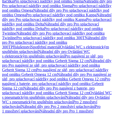
tlačítka
Pro splachovací nádržky pod omítku Sigma
Náhradní díly pro
Pro splachovací nádržky pod omítku Sigma
Pro splachovací nádržky
pod omítku Omega
Náhradní díly pro Pro splachovací nádržky pod
omítku Omega
Pro splachovací nádržky pod omítku Kappa
Náhradní
díly pro Pro splachovací nádržky pod omítku Kappa
Pro splachovací
nádržky pod omítku Delta
Náhradní díly pro Pro splachovací
nádržky pod omítku Delta
Pro splachovací nádržky pod omítku
Twinline
Náhradní díly pro Pro splachovací nádržky pod omítku
Twinline
Pro splachovací nádržky pod omítku 300T
Náhradní díly
pro Pro splachovací nádržky pod omítku
300T
Příslušenství
Spotřební materiál
Ovládání WC s elektronickým
spuštěním splachování
Náhradní díly pro Ovládání WC
s elektronickým spuštěním splachování
Pro napájení ze sítě, pro
splachovací nádržky pod omítku Geberit Sigma 12 cm
Náhradní díly
pro Pro napájení ze sítě, pro splachovací nádržky pod omítku
Geberit Sigma 12 cm
Pro napájení ze sítě, pro splachovací nádržky
pod omítku Geberit Omega 12 cm
Náhradní díly pro Pro napájení ze
sítě, pro splachovací nádržky pod omítku Geberit Omega 12 cm
Pro
napájení z baterie, pro splachovací nádržky pod omítku Geberit
Sigma 12 cm
Náhradní díly pro Pro napájení z baterie, pro
splachovací nádržky pod omítku Geberit Sigma 12 cm
Ovládání WC
s pneumatickým spuštěním splachování
Náhradní díly pro Ovládání
WC s pneumatickým spuštěním splachování
Pro 2 množství
splachování
Náhradní díly pro Pro 2 množství splachování
Pro
1 množství splachování
Náhradní díly pro Pro 1 množství