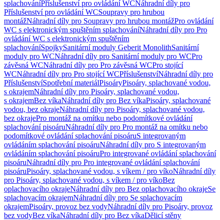
splachování
Příslušenství pro ovládání WC
Náhradní díly pro
Příslušenství pro ovládání WC
Soupravy pro hrubou
montáž
Náhradní díly pro Soupravy pro hrubou montáž
Pro ovládání
WC s elektronickým spuštěním splachování
Náhradní díly pro Pro
ovládání WC s elektronickým spuštěním
splachování
Spojky
Sanitární moduly Geberit Monolith
Sanitární
moduly pro WC
Náhradní díly pro Sanitární moduly pro WC
Pro
závěsná WC
Náhradní díly pro Pro závěsná WC
Pro stojící
WC
Náhradní díly pro Pro stojící WC
Příslušenství
Náhradní díly pro
Příslušenství
Spotřební materiál
Pisoáry
Pisoáry, splachované vodou,
s okrajem
Náhradní díly pro Pisoáry, splachované vodou,
s okrajem
Bez víka
Náhradní díly pro Bez víka
Pisoáry, splachované
vodou, bez okraje
Náhradní díly pro Pisoáry, splachované vodou,
bez okraje
Pro montáž na omítku nebo podomítkové ovládání
splachování pisoáru
Náhradní díly pro Pro montáž na omítku nebo
podomítkové ovládání splachování pisoáru
S integrovaným
ovládáním splachování pisoáru
Náhradní díly pro S integrovaným
ovládáním splachování pisoáru
Pro integrované ovládání splachování
pisoáru
Náhradní díly pro Pro integrované ovládání splachování
pisoáru
Pisoáry, splachované vodou, s víkem / pro víko
Náhradní díly
pro Pisoáry, splachované vodou, s víkem / pro víko
Bez
oplachovacího okraje
Náhradní díly pro Bez oplachovacího okraje
Se
splachovacím okrajem
Náhradní díly pro Se splachovacím
okrajem
Pisoáry, provoz bez vody
Náhradní díly pro Pisoáry, provoz
bez vody
Bez víka
Náhradní díly pro Bez víka
Dělicí stěny