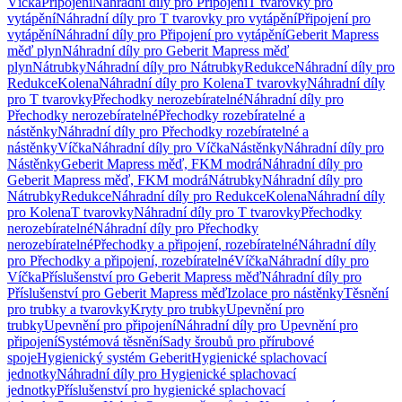
Víčka
Připojení
Náhradní díly pro Připojení
T tvarovky pro
vytápění
Náhradní díly pro T tvarovky pro vytápění
Připojení pro
vytápění
Náhradní díly pro Připojení pro vytápění
Geberit Mapress
měď plyn
Náhradní díly pro Geberit Mapress měď
plyn
Nátrubky
Náhradní díly pro Nátrubky
Redukce
Náhradní díly pro
Redukce
Kolena
Náhradní díly pro Kolena
T tvarovky
Náhradní díly
pro T tvarovky
Přechodky nerozebíratelné
Náhradní díly pro
Přechodky nerozebíratelné
Přechodky rozebíratelné a
nástěnky
Náhradní díly pro Přechodky rozebíratelné a
nástěnky
Víčka
Náhradní díly pro Víčka
Nástěnky
Náhradní díly pro
Nástěnky
Geberit Mapress měď, FKM modrá
Náhradní díly pro
Geberit Mapress měď, FKM modrá
Nátrubky
Náhradní díly pro
Nátrubky
Redukce
Náhradní díly pro Redukce
Kolena
Náhradní díly
pro Kolena
T tvarovky
Náhradní díly pro T tvarovky
Přechodky
nerozebíratelné
Náhradní díly pro Přechodky
nerozebíratelné
Přechodky a připojení, rozebíratelné
Náhradní díly
pro Přechodky a připojení, rozebíratelné
Víčka
Náhradní díly pro
Víčka
Příslušenství pro Geberit Mapress měď
Náhradní díly pro
Příslušenství pro Geberit Mapress měď
Izolace pro nástěnky
Těsnění
pro trubky a tvarovky
Kryty pro trubky
Upevnění pro
trubky
Upevnění pro připojení
Náhradní díly pro Upevnění pro
připojení
Systémová těsnění
Sady šroubů pro přírubové
spoje
Hygienický systém Geberit
Hygienické splachovací
jednotky
Náhradní díly pro Hygienické splachovací
jednotky
Příslušenství pro hygienické splachovací