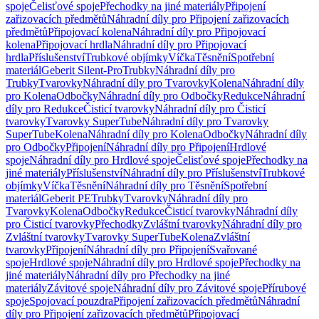
spoje
Čelisťové spoje
Přechodky na jiné materiály
Připojení
zařizovacích předmětů
Náhradní díly pro Připojení zařizovacích
předmětů
Připojovací kolena
Náhradní díly pro Připojovací
kolena
Připojovací hrdla
Náhradní díly pro Připojovací
hrdla
Příslušenství
Trubkové objímky
Víčka
Těsnění
Spotřební
materiál
Geberit Silent-Pro
Trubky
Náhradní díly pro
Trubky
Tvarovky
Náhradní díly pro Tvarovky
Kolena
Náhradní díly
pro Kolena
Odbočky
Náhradní díly pro Odbočky
Redukce
Náhradní
díly pro Redukce
Čisticí tvarovky
Náhradní díly pro Čisticí
tvarovky
Tvarovky SuperTube
Náhradní díly pro Tvarovky
SuperTube
Kolena
Náhradní díly pro Kolena
Odbočky
Náhradní díly
pro Odbočky
Připojení
Náhradní díly pro Připojení
Hrdlové
spoje
Náhradní díly pro Hrdlové spoje
Čelisťové spoje
Přechodky na
jiné materiály
Příslušenství
Náhradní díly pro Příslušenství
Trubkové
objímky
Víčka
Těsnění
Náhradní díly pro Těsnění
Spotřební
materiál
Geberit PE
Trubky
Tvarovky
Náhradní díly pro
Tvarovky
Kolena
Odbočky
Redukce
Čisticí tvarovky
Náhradní díly
pro Čisticí tvarovky
Přechodky
Zvláštní tvarovky
Náhradní díly pro
Zvláštní tvarovky
Tvarovky SuperTube
Kolena
Zvláštní
tvarovky
Připojení
Náhradní díly pro Připojení
Svařované
spoje
Hrdlové spoje
Náhradní díly pro Hrdlové spoje
Přechodky na
jiné materiály
Náhradní díly pro Přechodky na jiné
materiály
Závitové spoje
Náhradní díly pro Závitové spoje
Přírubové
spoje
Spojovací pouzdra
Připojení zařizovacích předmětů
Náhradní
díly pro Připojení zařizovacích předmětů
Připojovací