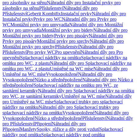
pro zásobníky na stěnu
Náhradní díly pro Instalační prvky pro
zásobníky na stěnu
Příslušenství
Náhradní díly pro
Příslušenství
Geberit Kombifix
Instalační prvky
Náhradní díly pro
Instalační prvky
Prvky pro WC
Náhradní díly pro Prvky pro
WC
Montážní prvky pro umyvadla
Náhradní díly pro Montážní
prvky pro umyvadla
Montážní prvky pro bidety
Náhradní díly pro
Montážní prvky pro bidety
Prvky pro pisoáry
Náhradní díly pro
Prvky pro pisoáry
Montážní prvky pro sprchy
Náhradní díly pro
Montážní prvky pro sprchy
Příslušenství
Náhradní díly pro
Příslušenství
Pro prvky WC
Pro upevnění
Náhradní díly pro Pro
upevnění
Splachovací nádržky na omítku
Splachovací nádržky na
omítku pro WC, z plastu
Náhradní díly pro Splachovací nádržky na
omítku pro WC, z plastu
Umístěné na WC míse
Náhradní díly pro
Umístěné na WC míse
Vysokopoložené
Náhradní díly pro
Vysokopoložené
Nízko a středněpoložené
Náhradní díly pro Nízko a
středněpoložené
Splachovací nádržky na omítku pro WC, ze
sanitární keramiky
Náhradní díly pro Splachovací nádržky na omítku
pro WC, ze sanitární keramiky
Umístěný na WC míse
Náhradní díly
pro Umístěný na WC míse
Splachovací trubky pro splachovací
nádržky na omítku
Náhradní díly pro Splachovací trubky pro
splachovací nádržky na omítku
Vysokopoložené
Náhradní díly pro
Vysokopoložené
Nízko a středněpoložené
Příslušenství
Náhradní díly
pro Příslušenství
Připojení
Náhradní díly pro
Připojení
Manžety
Spojky, růžice a díly proti vzdutí
Splachovací
nádržky pod omítku
Splachovací nádržky pod omítku