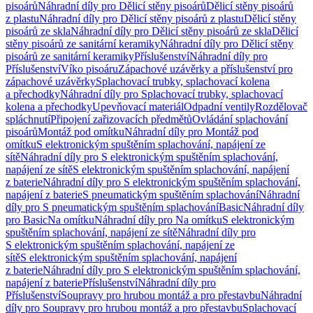
pisoárů
Náhradní díly pro Dělicí stěny pisoárů
Dělicí stěny pisoárů
z plastu
Náhradní díly pro Dělicí stěny pisoárů z plastu
Dělicí stěny
pisoárů ze skla
Náhradní díly pro Dělicí stěny pisoárů ze skla
Dělicí
stěny pisoárů ze sanitární keramiky
Náhradní díly pro Dělicí stěny
pisoárů ze sanitární keramiky
Příslušenství
Náhradní díly pro
Příslušenství
Víko pisoáru
Zápachové uzávěrky a příslušenství pro
zápachové uzávěrky
Splachovací trubky, splachovací kolena
a přechodky
Náhradní díly pro Splachovací trubky, splachovací
kolena a přechodky
Upevňovací materiál
Odpadní ventily
Rozdělovač
spláchnutí
Připojení zařizovacích předmětů
Ovládání splachování
pisoárů
Montáž pod omítku
Náhradní díly pro Montáž pod
omítku
S elektronickým spuštěním splachování, napájení ze
sítě
Náhradní díly pro S elektronickým spuštěním splachování,
napájení ze sítě
S elektronickým spuštěním splachování, napájení
z baterie
Náhradní díly pro S elektronickým spuštěním splachování,
napájení z baterie
S pneumatickým spuštěním splachování
Náhradní
díly pro S pneumatickým spuštěním splachování
Basic
Náhradní díly
pro Basic
Na omítku
Náhradní díly pro Na omítku
S elektronickým
spuštěním splachování, napájení ze sítě
Náhradní díly pro
S elektronickým spuštěním splachování, napájení ze
sítě
S elektronickým spuštěním splachování, napájení
z baterie
Náhradní díly pro S elektronickým spuštěním splachování,
napájení z baterie
Příslušenství
Náhradní díly pro
Příslušenství
Soupravy pro hrubou montáž a pro přestavbu
Náhradní
díly pro Soupravy pro hrubou montáž a pro přestavbu
Splachovací