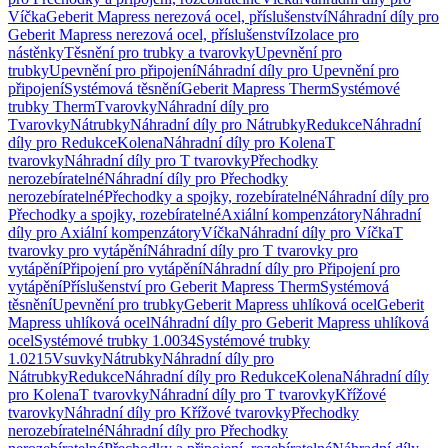
Víčka
Geberit Mapress nerezová ocel, příslušenství
Náhradní díly pro
Geberit Mapress nerezová ocel, příslušenství
Izolace pro
nástěnky
Těsnění pro trubky a tvarovky
Upevnění pro
trubky
Upevnění pro připojení
Náhradní díly pro Upevnění pro
připojení
Systémová těsnění
Geberit Mapress Therm
Systémové
trubky Therm
Tvarovky
Náhradní díly pro
Tvarovky
Nátrubky
Náhradní díly pro Nátrubky
Redukce
Náhradní
díly pro Redukce
Kolena
Náhradní díly pro Kolena
T
tvarovky
Náhradní díly pro T tvarovky
Přechodky
nerozebíratelné
Náhradní díly pro Přechodky
nerozebíratelné
Přechodky a spojky, rozebíratelné
Náhradní díly pro
Přechodky a spojky, rozebíratelné
Axiální kompenzátory
Náhradní
díly pro Axiální kompenzátory
Víčka
Náhradní díly pro Víčka
T
tvarovky pro vytápění
Náhradní díly pro T tvarovky pro
vytápění
Připojení pro vytápění
Náhradní díly pro Připojení pro
vytápění
Příslušenství pro Geberit Mapress Therm
Systémová
těsnění
Upevnění pro trubky
Geberit Mapress uhlíková ocel
Geberit
Mapress uhlíková ocel
Náhradní díly pro Geberit Mapress uhlíková
ocel
Systémové trubky 1.0034
Systémové trubky
1.0215
Vsuvky
Nátrubky
Náhradní díly pro
Nátrubky
Redukce
Náhradní díly pro Redukce
Kolena
Náhradní díly
pro Kolena
T tvarovky
Náhradní díly pro T tvarovky
Křížové
tvarovky
Náhradní díly pro Křížové tvarovky
Přechodky
nerozebíratelné
Náhradní díly pro Přechodky