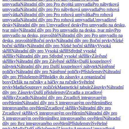
umyvadla
Náhradní díly pro Pro dvojitá umyvadla
Pro nábytková
umyvadla
Náhradní díly pro Pro nábytková umyvadla
Pro rohová
umývátka
Náhradní díly pro Pro rohová umývátka
Pro rohová
umyvadla
Náhradní díly pro Pro rohová umyvadla
Umyvadlové
desky
Náhradní díly pro Umyvadlové desky
Pro umyvadlo na desku,
tvar mísy
Náhradní díly pro Pro umyvadlo na desku, tvar mísy
Pro
umyvadlo na desku, pravoúhlé
Náhradní díly pro Pro umyvadlo na
desku, pravoúhlé
Boční prvky
Náhradní díly pro Boční prvky
Nízké
boční skříňky
Náhradní díly pro Nízké boční skříňky
Vysoká
skříň
Náhradní díly pro Vysoká skříň
Středně vysoké
skříňky
Náhradní díly pro Středně vysoké skříňky
Závěsné
skříňky
Náhradní díly pro Závěsné skříňky
Další koupelnový
nábytek
Náhradní díly pro Další koupelnový nábytek
Nástěnné
poličky
Náhradní díly pro Nástěnné poličky
Příslušenství
Náhradní
díly pro Příslušenství
Přihrádky do zásuvky a organizační
boxy
Držák na ručníky a háčky na ručníky
Světelné
prvky
Madla
Soupravy nožiček
Magnetické tabule
Zásuvky
Náhradní
díly pro Zásuvky
Další příslušenství
Zrcadla a zrcadlové
skříňky
Zrcadlo
Náhradní díly pro Zrcadlo
S integrovaným
osvětlením
Náhradní díly pro S integrovaným osvětlením
Bez
integrovaného osvětlení
Zrcadlové skříňky
Náhradní díly pro
Zrcadlové skříňky
S integrovaným osvětlením
Náhradní díly pro
S integrovaným osvětlením
Bez integrovaného osvětlení
Náhradní
díly pro Bez integrovaného osvětlení
Příslušenství
Světelné
prvky
Madla
Další příslušenství
Zásuvky
Armatury
Umyvadlové