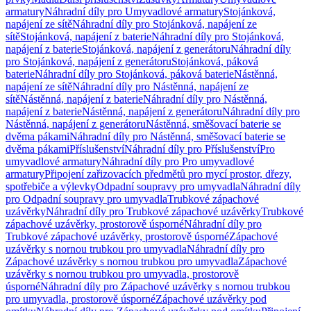
armatury
Náhradní díly pro Umyvadlové armatury
Stojánková,
napájení ze sítě
Náhradní díly pro Stojánková, napájení ze
sítě
Stojánková, napájení z baterie
Náhradní díly pro Stojánková,
napájení z baterie
Stojánková, napájení z generátoru
Náhradní díly
pro Stojánková, napájení z generátoru
Stojánková, páková
baterie
Náhradní díly pro Stojánková, páková baterie
Nástěnná,
napájení ze sítě
Náhradní díly pro Nástěnná, napájení ze
sítě
Nástěnná, napájení z baterie
Náhradní díly pro Nástěnná,
napájení z baterie
Nástěnná, napájení z generátoru
Náhradní díly pro
Nástěnná, napájení z generátoru
Nástěnná, směšovací baterie se
dvěma pákami
Náhradní díly pro Nástěnná, směšovací baterie se
dvěma pákami
Příslušenství
Náhradní díly pro Příslušenství
Pro
umyvadlové armatury
Náhradní díly pro Pro umyvadlové
armatury
Připojení zařizovacích předmětů pro mycí prostor, dřezy,
spotřebiče a výlevky
Odpadní soupravy pro umyvadla
Náhradní díly
pro Odpadní soupravy pro umyvadla
Trubkové zápachové
uzávěrky
Náhradní díly pro Trubkové zápachové uzávěrky
Trubkové
zápachové uzávěrky, prostorově úsporné
Náhradní díly pro
Trubkové zápachové uzávěrky, prostorově úsporné
Zápachové
uzávěrky s nornou trubkou pro umyvadla
Náhradní díly pro
Zápachové uzávěrky s nornou trubkou pro umyvadla
Zápachové
uzávěrky s nornou trubkou pro umyvadla, prostorově
úsporné
Náhradní díly pro Zápachové uzávěrky s nornou trubkou
pro umyvadla, prostorově úsporné
Zápachové uzávěrky pod