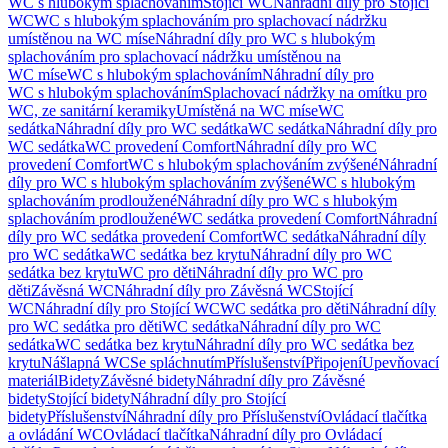
WC s hlubokým splachováním
Stojící WC
Náhradní díly pro Stojící
WC
WC s hlubokým splachováním pro splachovací nádržku
umístěnou na WC míse
Náhradní díly pro WC s hlubokým
splachováním pro splachovací nádržku umístěnou na
WC míse
WC s hlubokým splachováním
Náhradní díly pro
WC s hlubokým splachováním
Splachovací nádržky na omítku pro
WC, ze sanitární keramiky
Umístěná na WC míse
WC
sedátka
Náhradní díly pro WC sedátka
WC sedátka
Náhradní díly pro
WC sedátka
WC provedení Comfort
Náhradní díly pro WC
provedení Comfort
WC s hlubokým splachováním zvýšené
Náhradní
díly pro WC s hlubokým splachováním zvýšené
WC s hlubokým
splachováním prodloužené
Náhradní díly pro WC s hlubokým
splachováním prodloužené
WC sedátka provedení Comfort
Náhradní
díly pro WC sedátka provedení Comfort
WC sedátka
Náhradní díly
pro WC sedátka
WC sedátka bez krytu
Náhradní díly pro WC
sedátka bez krytu
WC pro děti
Náhradní díly pro WC pro
děti
Závěsná WC
Náhradní díly pro Závěsná WC
Stojící
WC
Náhradní díly pro Stojící WC
WC sedátka pro děti
Náhradní díly
pro WC sedátka pro děti
WC sedátka
Náhradní díly pro WC
sedátka
WC sedátka bez krytu
Náhradní díly pro WC sedátka bez
krytu
Nášlapná WC
Se spláchnutím
Příslušenství
Připojení
Upevňovací
materiál
Bidety
Závěsné bidety
Náhradní díly pro Závěsné
bidety
Stojící bidety
Náhradní díly pro Stojící
bidety
Příslušenství
Náhradní díly pro Příslušenství
Ovládací tlačítka
a ovládání WC
Ovládací tlačítka
Náhradní díly pro Ovládací