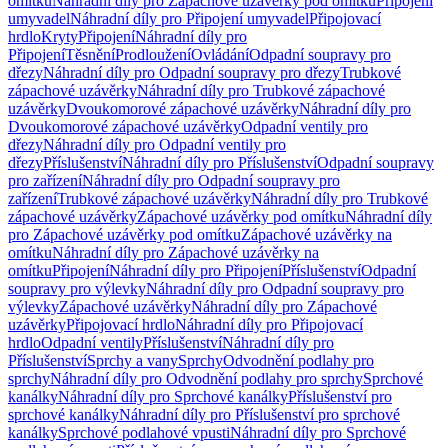
omítku
Náhradní díly pro Zápachové uzávěrky pod omítku
Připojení
umyvadel
Náhradní díly pro Připojení umyvadel
Připojovací
hrdlo
Kryty
Připojení
Náhradní díly pro
Připojení
Těsnění
Prodloužení
Ovládání
Odpadní soupravy pro
dřezy
Náhradní díly pro Odpadní soupravy pro dřezy
Trubkové
zápachové uzávěrky
Náhradní díly pro Trubkové zápachové
uzávěrky
Dvoukomorové zápachové uzávěrky
Náhradní díly pro
Dvoukomorové zápachové uzávěrky
Odpadní ventily pro
dřezy
Náhradní díly pro Odpadní ventily pro
dřezy
Příslušenství
Náhradní díly pro Příslušenství
Odpadní soupravy
pro zařízení
Náhradní díly pro Odpadní soupravy pro
zařízení
Trubkové zápachové uzávěrky
Náhradní díly pro Trubkové
zápachové uzávěrky
Zápachové uzávěrky pod omítku
Náhradní díly
pro Zápachové uzávěrky pod omítku
Zápachové uzávěrky na
omítku
Náhradní díly pro Zápachové uzávěrky na
omítku
Připojení
Náhradní díly pro Připojení
Příslušenství
Odpadní
soupravy pro výlevky
Náhradní díly pro Odpadní soupravy pro
výlevky
Zápachové uzávěrky
Náhradní díly pro Zápachové
uzávěrky
Připojovací hrdlo
Náhradní díly pro Připojovací
hrdlo
Odpadní ventily
Příslušenství
Náhradní díly pro
Příslušenství
Sprchy a vany
Sprchy
Odvodnění podlahy pro
sprchy
Náhradní díly pro Odvodnění podlahy pro sprchy
Sprchové
kanálky
Náhradní díly pro Sprchové kanálky
Příslušenství pro
sprchové kanálky
Náhradní díly pro Příslušenství pro sprchové
kanálky
Sprchové podlahové vpusti
Náhradní díly pro Sprchové