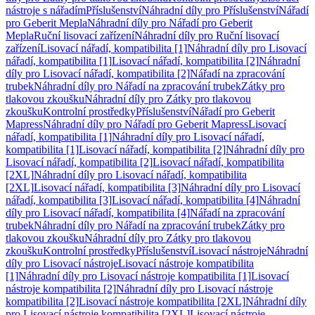
nástroje s nářadím
Příslušenství
Náhradní díly pro Příslušenství
Nářadí
pro Geberit Mepla
Náhradní díly pro Nářadí pro Geberit
Mepla
Ruční lisovací zařízení
Náhradní díly pro Ruční lisovací
zařízení
Lisovací nářadí, kompatibilita [1]
Náhradní díly pro Lisovací
nářadí, kompatibilita [1]
Lisovací nářadí, kompatibilita [2]
Náhradní
díly pro Lisovací nářadí, kompatibilita [2]
Nářadí na zpracování
trubek
Náhradní díly pro Nářadí na zpracování trubek
Zátky pro
tlakovou zkoušku
Náhradní díly pro Zátky pro tlakovou
zkoušku
Kontrolní prostředky
Příslušenství
Nářadí pro Geberit
Mapress
Náhradní díly pro Nářadí pro Geberit Mapress
Lisovací
nářadí, kompatibilita [1]
Náhradní díly pro Lisovací nářadí,
kompatibilita [1]
Lisovací nářadí, kompatibilita [2]
Náhradní díly pro
Lisovací nářadí, kompatibilita [2]
Lisovací nářadí, kompatibilita
[2XL]
Náhradní díly pro Lisovací nářadí, kompatibilita
[2XL]
Lisovací nářadí, kompatibilita [3]
Náhradní díly pro Lisovací
nářadí, kompatibilita [3]
Lisovací nářadí, kompatibilita [4]
Náhradní
díly pro Lisovací nářadí, kompatibilita [4]
Nářadí na zpracování
trubek
Náhradní díly pro Nářadí na zpracování trubek
Zátky pro
tlakovou zkoušku
Náhradní díly pro Zátky pro tlakovou
zkoušku
Kontrolní prostředky
Příslušenství
Lisovací nástroje
Náhradní
díly pro Lisovací nástroje
Lisovací nástroje kompatibilita
[1]
Náhradní díly pro Lisovací nástroje kompatibilita [1]
Lisovací
nástroje kompatibilita [2]
Náhradní díly pro Lisovací nástroje
kompatibilita [2]
Lisovací nástroje kompatibilita [2XL]
Náhradní díly
pro Lisovací nástroje kompatibilita [2XL]
Lisovací nástroje,