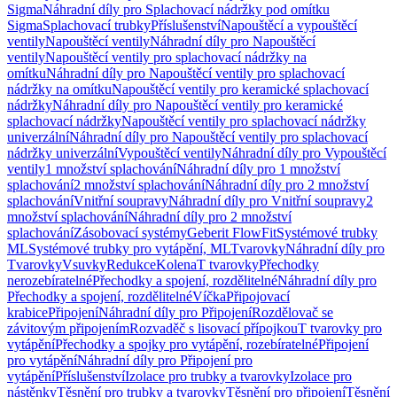
Sigma
Náhradní díly pro Splachovací nádržky pod omítku
Sigma
Splachovací trubky
Příslušenství
Napouštěcí a vypouštěcí
ventily
Napouštěcí ventily
Náhradní díly pro Napouštěcí
ventily
Napouštěcí ventily pro splachovací nádržky na
omítku
Náhradní díly pro Napouštěcí ventily pro splachovací
nádržky na omítku
Napouštěcí ventily pro keramické splachovací
nádržky
Náhradní díly pro Napouštěcí ventily pro keramické
splachovací nádržky
Napouštěcí ventily pro splachovací nádržky
univerzální
Náhradní díly pro Napouštěcí ventily pro splachovací
nádržky univerzální
Vypouštěcí ventily
Náhradní díly pro Vypouštěcí
ventily
1 množství splachování
Náhradní díly pro 1 množství
splachování
2 množství splachování
Náhradní díly pro 2 množství
splachování
Vnitřní soupravy
Náhradní díly pro Vnitřní soupravy
2
množství splachování
Náhradní díly pro 2 množství
splachování
Zásobovací systémy
Geberit FlowFit
Systémové trubky
ML
Systémové trubky pro vytápění, ML
Tvarovky
Náhradní díly pro
Tvarovky
Vsuvky
Redukce
Kolena
T tvarovky
Přechodky
nerozebíratelné
Přechodky a spojení, rozdělitelné
Náhradní díly pro
Přechodky a spojení, rozdělitelné
Víčka
Připojovací
krabice
Připojení
Náhradní díly pro Připojení
Rozdělovač se
závitovým připojením
Rozvaděč s lisovací přípojkou
T tvarovky pro
vytápění
Přechodky a spojky pro vytápění, rozebíratelné
Připojení
pro vytápění
Náhradní díly pro Připojení pro
vytápění
Příslušenství
Izolace pro trubky a tvarovky
Izolace pro
nástěnky
Těsnění pro trubky a tvarovky
Těsnění pro připojení
Těsnění