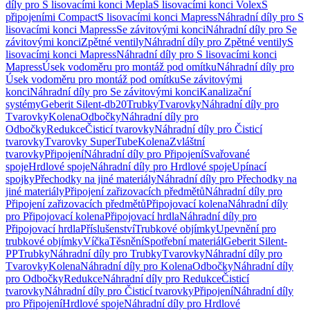
díly pro S lisovacími konci Mepla
S lisovacími konci Volex
S
připojeními Compact
S lisovacími konci Mapress
Náhradní díly pro S
lisovacími konci Mapress
Se závitovými konci
Náhradní díly pro Se
závitovými konci
Zpětné ventily
Náhradní díly pro Zpětné ventily
S
lisovacími konci Mapress
Náhradní díly pro S lisovacími konci
Mapress
Úsek vodoměru pro montáž pod omítku
Náhradní díly pro
Úsek vodoměru pro montáž pod omítku
Se závitovými
konci
Náhradní díly pro Se závitovými konci
Kanalizační
systémy
Geberit Silent-db20
Trubky
Tvarovky
Náhradní díly pro
Tvarovky
Kolena
Odbočky
Náhradní díly pro
Odbočky
Redukce
Čisticí tvarovky
Náhradní díly pro Čisticí
tvarovky
Tvarovky SuperTube
Kolena
Zvláštní
tvarovky
Připojení
Náhradní díly pro Připojení
Svařované
spoje
Hrdlové spoje
Náhradní díly pro Hrdlové spoje
Upínací
spojky
Přechodky na jiné materiály
Náhradní díly pro Přechodky na
jiné materiály
Připojení zařizovacích předmětů
Náhradní díly pro
Připojení zařizovacích předmětů
Připojovací kolena
Náhradní díly
pro Připojovací kolena
Připojovací hrdla
Náhradní díly pro
Připojovací hrdla
Příslušenství
Trubkové objímky
Upevnění pro
trubkové objímky
Víčka
Těsnění
Spotřební materiál
Geberit Silent-
PP
Trubky
Náhradní díly pro Trubky
Tvarovky
Náhradní díly pro
Tvarovky
Kolena
Náhradní díly pro Kolena
Odbočky
Náhradní díly
pro Odbočky
Redukce
Náhradní díly pro Redukce
Čisticí
tvarovky
Náhradní díly pro Čisticí tvarovky
Připojení
Náhradní díly
pro Připojení
Hrdlové spoje
Náhradní díly pro Hrdlové