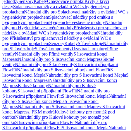
jednotky
Senzory
Kabely
Omezovače průtoku
Kryty a krycí
desky
Splachovací nádržky a ovládání WC s hygienickým
proplachem
Náhradní díly pro Splachovací nádržky a ovládání WC s
hygienickým proplachem
Splachovací nádržky pod omítku s
hygienickým proplachem
Hygienické vestavěné moduly
Náhradní
díly pro Hygienické vestavěné moduly
Příslušenství pro splachovací
nádržky a ovládání WC s hygienickým proplachem
Náhradní díly
pro Příslušenství pro splachovací nádržky a ovládání WC s
hygienickým proplachem
Senzory
Kabely
Síťové zdroje
Náhradní díly
pro Síťové zdroje
Síťové komponenty
Uzavírací armatury
Přímé
ventily
Náhradní díly pro Přímé ventily
S lisovacími konci
Mapress
Náhradní díly pro S lisovacími konci Mapress
Šikmé
ventily
Náhradní díly pro Šikmé ventily
S lisovacími přípojkami
FlowFit
Náhradní díly pro S lisovacími přípojkami FlowFit
S
lisovacími konci Mepla
Náhradní díly pro S lisovacími konci Mepla
S
lisovacími konci Mapress
Náhradní díly pro S lisovacími konci
Mapress
Kulové kohouty
Náhradní díly pro Kulové
kohouty
S lisovacími přípojkami FlowFit
Náhradní díly pro
S lisovacími přípojkami FlowFit
S lisovacími konci Mepla
Náhradní
díly pro S lisovacími konci Mepla
S lisovacími konci
Mapress
Náhradní díly pro S lisovacími konci Mapress
S lisovacími
konci Mapress, FKM modrá
Kulové kohouty pro montáž pod
omítku
Náhradní díly pro Kulové kohouty pro montáž pod
omítku
S lisovacími přípojkami FlowFit
Náhradní díly pro
S lisovacími přípojkami FlowFit
S lisovacími konci Mepla
Náhradní