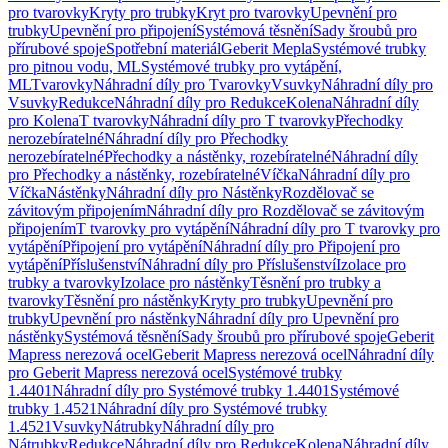
pro tvarovky
Kryty pro trubky
Kryt pro tvarovky
Upevnění pro
trubky
Upevnění pro připojení
Systémová těsnění
Sady šroubů pro
přírubové spoje
Spotřební materiál
Geberit Mepla
Systémové trubky
pro pitnou vodu, ML
Systémové trubky pro vytápění,
ML
Tvarovky
Náhradní díly pro Tvarovky
Vsuvky
Náhradní díly pro
Vsuvky
Redukce
Náhradní díly pro Redukce
Kolena
Náhradní díly
pro Kolena
T tvarovky
Náhradní díly pro T tvarovky
Přechodky
nerozebíratelné
Náhradní díly pro Přechodky
nerozebíratelné
Přechodky a nástěnky, rozebíratelné
Náhradní díly
pro Přechodky a nástěnky, rozebíratelné
Víčka
Náhradní díly pro
Víčka
Nástěnky
Náhradní díly pro Nástěnky
Rozdělovač se
závitovým připojením
Náhradní díly pro Rozdělovač se závitovým
připojením
T tvarovky pro vytápění
Náhradní díly pro T tvarovky pro
vytápění
Připojení pro vytápění
Náhradní díly pro Připojení pro
vytápění
Příslušenství
Náhradní díly pro Příslušenství
Izolace pro
trubky a tvarovky
Izolace pro nástěnky
Těsnění pro trubky a
tvarovky
Těsnění pro nástěnky
Kryty pro trubky
Upevnění pro
trubky
Upevnění pro nástěnky
Náhradní díly pro Upevnění pro
nástěnky
Systémová těsnění
Sady šroubů pro přírubové spoje
Geberit
Mapress nerezová ocel
Geberit Mapress nerezová ocel
Náhradní díly
pro Geberit Mapress nerezová ocel
Systémové trubky
1.4401
Náhradní díly pro Systémové trubky 1.4401
Systémové
trubky 1.4521
Náhradní díly pro Systémové trubky
1.4521
Vsuvky
Nátrubky
Náhradní díly pro
Nátrubky
Redukce
Náhradní díly pro Redukce
Kolena
Náhradní díly