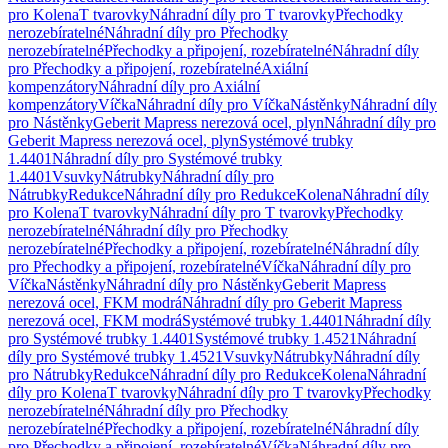
pro Kolena
T tvarovky
Náhradní díly pro T tvarovky
Přechodky
nerozebíratelné
Náhradní díly pro Přechodky
nerozebíratelné
Přechodky a připojení, rozebíratelné
Náhradní díly
pro Přechodky a připojení, rozebíratelné
Axiální
kompenzátory
Náhradní díly pro Axiální
kompenzátory
Víčka
Náhradní díly pro Víčka
Nástěnky
Náhradní díly
pro Nástěnky
Geberit Mapress nerezová ocel, plyn
Náhradní díly pro
Geberit Mapress nerezová ocel, plyn
Systémové trubky
1.4401
Náhradní díly pro Systémové trubky
1.4401
Vsuvky
Nátrubky
Náhradní díly pro
Nátrubky
Redukce
Náhradní díly pro Redukce
Kolena
Náhradní díly
pro Kolena
T tvarovky
Náhradní díly pro T tvarovky
Přechodky
nerozebíratelné
Náhradní díly pro Přechodky
nerozebíratelné
Přechodky a připojení, rozebíratelné
Náhradní díly
pro Přechodky a připojení, rozebíratelné
Víčka
Náhradní díly pro
Víčka
Nástěnky
Náhradní díly pro Nástěnky
Geberit Mapress
nerezová ocel, FKM modrá
Náhradní díly pro Geberit Mapress
nerezová ocel, FKM modrá
Systémové trubky 1.4401
Náhradní díly
pro Systémové trubky 1.4401
Systémové trubky 1.4521
Náhradní
díly pro Systémové trubky 1.4521
Vsuvky
Nátrubky
Náhradní díly
pro Nátrubky
Redukce
Náhradní díly pro Redukce
Kolena
Náhradní
díly pro Kolena
T tvarovky
Náhradní díly pro T tvarovky
Přechodky
nerozebíratelné
Náhradní díly pro Přechodky
nerozebíratelné
Přechodky a připojení, rozebíratelné
Náhradní díly
pro Přechodky a připojení, rozebíratelné
Víčka
Náhradní díly pro