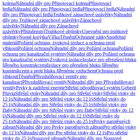
kolena
Náhradní díly pro Připojovací kolena
Připojovací
hrdla
Náhradní díly pro Připojovací hrdla
Připojovací hrdla
Náhradní
díly pro Připojovací hrdla
Trubkové zápachové uzávěrky
Náhradní
díly pro Trubkové zápachové uzávěrky
Zápachové
uzávěrky
Náhradní díly pro Zápachové
uzávěrky
Příslušenství
Trubkové objímky
Upevnění pro trubkové
objímky
Nosné korýtka
Víčka
Těsnění
Ochranné zátky
Spotřební
materiál
Požární ochrana, zvuková izolace a ochrana proti
vlhkosti
Požární ochrana
Náhradní díly pro Požární ochrana
Požární
ochrana pro kanalizační systémy
Náhradní díly pro Požární ochrana
pro kanalizační systémy
Zvuková izolace
Izolace pro přerušení hluku
šířeného konstrukcemi
Izolace pro přerušení hluku šířeného
konstrukcemi a proti hluku šířenému vzduchem
Ochrana proti
vlhkosti
Těsnění
Přivzdušňovací ventily pro
kanalizaci
Přivzdušňovací ventily
Náhradní díly pro Přivzdušňovací
ventily
Prvky k zadržení energie
Střešní odvodňovací systém Geberit
Pluvia
Střešní vtoky
Náhradní díly pro Střešní vtoky
Střešní vtoky do
12 l/s
Náhradní díly pro Střešní vtoky do 12 l/s
Střešní vtoky do
25 l/s
Náhradní díly pro Střešní vtoky do 25 l/s
Střešní vtoky pro
žlaby
Náhradní díly pro Střešní vtoky pro žlaby
Střešní vtoky do 12
l/s
Náhradní díly pro Střešní vtoky do 12 l/s
Střešní vtoky do
25 l/s
Náhradní díly pro Střešní vtoky do 25 l/s
Prvky parotěsných
zábran
Náhradní díly pro Prvky parotěsných zábran
Pro střešní vtoky
do 12 l/s
Náhradní díly pro Pro střešní vtoky do 12 l/s
Pro střešní
vtoky do 25 l/s
Nouzové přepady
Náhradní díly pro Nouzové