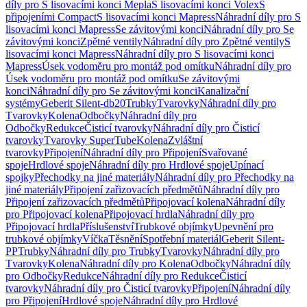
díly pro S lisovacími konci Mepla
S lisovacími konci Volex
S
připojeními Compact
S lisovacími konci Mapress
Náhradní díly pro S
lisovacími konci Mapress
Se závitovými konci
Náhradní díly pro Se
závitovými konci
Zpětné ventily
Náhradní díly pro Zpětné ventily
S
lisovacími konci Mapress
Náhradní díly pro S lisovacími konci
Mapress
Úsek vodoměru pro montáž pod omítku
Náhradní díly pro
Úsek vodoměru pro montáž pod omítku
Se závitovými
konci
Náhradní díly pro Se závitovými konci
Kanalizační
systémy
Geberit Silent-db20
Trubky
Tvarovky
Náhradní díly pro
Tvarovky
Kolena
Odbočky
Náhradní díly pro
Odbočky
Redukce
Čisticí tvarovky
Náhradní díly pro Čisticí
tvarovky
Tvarovky SuperTube
Kolena
Zvláštní
tvarovky
Připojení
Náhradní díly pro Připojení
Svařované
spoje
Hrdlové spoje
Náhradní díly pro Hrdlové spoje
Upínací
spojky
Přechodky na jiné materiály
Náhradní díly pro Přechodky na
jiné materiály
Připojení zařizovacích předmětů
Náhradní díly pro
Připojení zařizovacích předmětů
Připojovací kolena
Náhradní díly
pro Připojovací kolena
Připojovací hrdla
Náhradní díly pro
Připojovací hrdla
Příslušenství
Trubkové objímky
Upevnění pro
trubkové objímky
Víčka
Těsnění
Spotřební materiál
Geberit Silent-
PP
Trubky
Náhradní díly pro Trubky
Tvarovky
Náhradní díly pro
Tvarovky
Kolena
Náhradní díly pro Kolena
Odbočky
Náhradní díly
pro Odbočky
Redukce
Náhradní díly pro Redukce
Čisticí
tvarovky
Náhradní díly pro Čisticí tvarovky
Připojení
Náhradní díly
pro Připojení
Hrdlové spoje
Náhradní díly pro Hrdlové