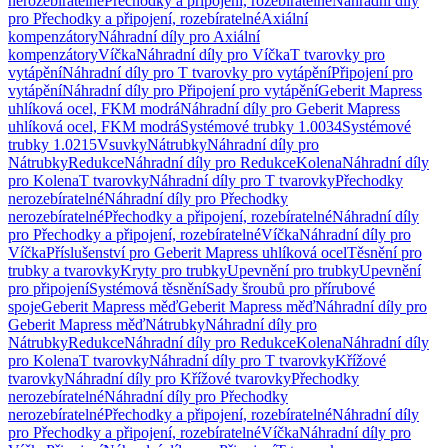
nerozebíratelné
Přechodky a připojení, rozebíratelné
Náhradní díly
pro Přechodky a připojení, rozebíratelné
Axiální
kompenzátory
Náhradní díly pro Axiální
kompenzátory
Víčka
Náhradní díly pro Víčka
T tvarovky pro
vytápění
Náhradní díly pro T tvarovky pro vytápění
Připojení pro
vytápění
Náhradní díly pro Připojení pro vytápění
Geberit Mapress
uhlíková ocel, FKM modrá
Náhradní díly pro Geberit Mapress
uhlíková ocel, FKM modrá
Systémové trubky 1.0034
Systémové
trubky 1.0215
Vsuvky
Nátrubky
Náhradní díly pro
Nátrubky
Redukce
Náhradní díly pro Redukce
Kolena
Náhradní díly
pro Kolena
T tvarovky
Náhradní díly pro T tvarovky
Přechodky
nerozebíratelné
Náhradní díly pro Přechodky
nerozebíratelné
Přechodky a připojení, rozebíratelné
Náhradní díly
pro Přechodky a připojení, rozebíratelné
Víčka
Náhradní díly pro
Víčka
Příslušenství pro Geberit Mapress uhlíková ocel
Těsnění pro
trubky a tvarovky
Kryty pro trubky
Upevnění pro trubky
Upevnění
pro připojení
Systémová těsnění
Sady šroubů pro přírubové
spoje
Geberit Mapress měď
Geberit Mapress měď
Náhradní díly pro
Geberit Mapress měď
Nátrubky
Náhradní díly pro
Nátrubky
Redukce
Náhradní díly pro Redukce
Kolena
Náhradní díly
pro Kolena
T tvarovky
Náhradní díly pro T tvarovky
Křížové
tvarovky
Náhradní díly pro Křížové tvarovky
Přechodky
nerozebíratelné
Náhradní díly pro Přechodky
nerozebíratelné
Přechodky a připojení, rozebíratelné
Náhradní díly
pro Přechodky a připojení, rozebíratelné
Víčka
Náhradní díly pro