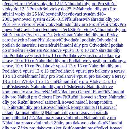
přepady
Pro střešní vtoky do 12 l/s
Náhradní díly pro Pro střešní
vtoky do 12 l/s
Pro střešní vtoky do 25 l/s
Náhradní díly pro Pro
střešní vtoky do 25 l/s
Upevnění
Upevňovací systém d40–
200
Upevňovací systém d250–315
Příslušenství
Náhradní díly pro
Příslušenství
Pro střešní vtoky
Náhradní díly pro Pro střešní vtoky
Pro
upevnění
Gravitační odvodnění střech
Střešní vtoky
Náhradní díly pro
Střešní vtoky
Prvky parotěsných zábran
Náhradní díly pro Prvky
parotěsných zábran
Příslušenství
Odvodnění podlahy
Odvodnění
podlah do interiéru i exteriéru
Náhradní díly pro Odvodnění podlah
do interiéru i exteriéru
Podlahové vpusti 10 x 10 cm
Náhradní díly
pro Podlahové vpusti 10 x 10 cm
Podlahové vpusti pro balkony a
terasy, 10 x 10 cm
Náhradní díly pro Podlahové vpusti pro balkony a
terasy, 10 x 10 cm
Podlahové vpusti 13 x 13 cm
Náhradní díly pro
Podlahové vpusti 13 x 13 cm
Podlahové vpusti pro balkony a terasy
13 x 13 cm
Náhradní díly pro Podlahové vpusti pro balkony a terasy
13 x 13 cm
Vtoky 15 x 15 cm
Náhradní díly pro Vtoky 15 x 15
cm
Příslušenství
Náhradní díly pro Příslušenství
Nářadí, síťové
komponenty a software
Nářadí
Nářadí pro Geberit FlowFit
Náhradní
díly pro Nářadí pro Geberit FlowFit
Ruční lisovací zařízení
Náhradní
díly pro Ruční lisovací zařízení
Lisovací nářadí, kompatibilita
[1]
Náhradní díly pro Lisovací nářadí, kompatibilita [1]
Lisovací
nářadí, kompatibilita [2]
Náhradní díly pro Lisovací nářadí,
kompatibilita [2]
Nářadí na zpracování trubek
Náhradní díly pro
Nářadí na zpracování trubek
Zátky pro tlakovou zkoušku
Náhradní
díly pro Zátky pro tlakovou zkoušku
Kontrolní prostředky
Lisovací