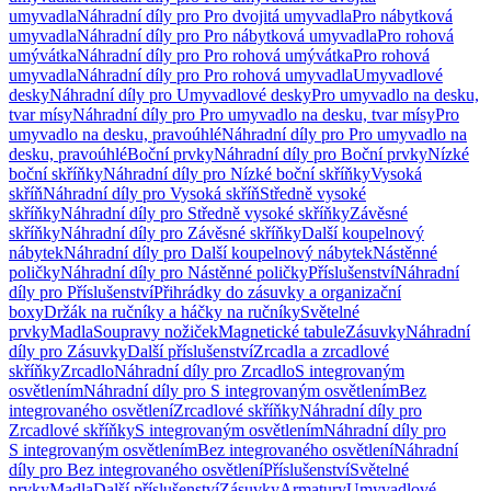
umyvadla
Náhradní díly pro Pro dvojitá umyvadla
Pro nábytková
umyvadla
Náhradní díly pro Pro nábytková umyvadla
Pro rohová
umývátka
Náhradní díly pro Pro rohová umývátka
Pro rohová
umyvadla
Náhradní díly pro Pro rohová umyvadla
Umyvadlové
desky
Náhradní díly pro Umyvadlové desky
Pro umyvadlo na desku,
tvar mísy
Náhradní díly pro Pro umyvadlo na desku, tvar mísy
Pro
umyvadlo na desku, pravoúhlé
Náhradní díly pro Pro umyvadlo na
desku, pravoúhlé
Boční prvky
Náhradní díly pro Boční prvky
Nízké
boční skříňky
Náhradní díly pro Nízké boční skříňky
Vysoká
skříň
Náhradní díly pro Vysoká skříň
Středně vysoké
skříňky
Náhradní díly pro Středně vysoké skříňky
Závěsné
skříňky
Náhradní díly pro Závěsné skříňky
Další koupelnový
nábytek
Náhradní díly pro Další koupelnový nábytek
Nástěnné
poličky
Náhradní díly pro Nástěnné poličky
Příslušenství
Náhradní
díly pro Příslušenství
Přihrádky do zásuvky a organizační
boxy
Držák na ručníky a háčky na ručníky
Světelné
prvky
Madla
Soupravy nožiček
Magnetické tabule
Zásuvky
Náhradní
díly pro Zásuvky
Další příslušenství
Zrcadla a zrcadlové
skříňky
Zrcadlo
Náhradní díly pro Zrcadlo
S integrovaným
osvětlením
Náhradní díly pro S integrovaným osvětlením
Bez
integrovaného osvětlení
Zrcadlové skříňky
Náhradní díly pro
Zrcadlové skříňky
S integrovaným osvětlením
Náhradní díly pro
S integrovaným osvětlením
Bez integrovaného osvětlení
Náhradní
díly pro Bez integrovaného osvětlení
Příslušenství
Světelné
prvky
Madla
Další příslušenství
Zásuvky
Armatury
Umyvadlové