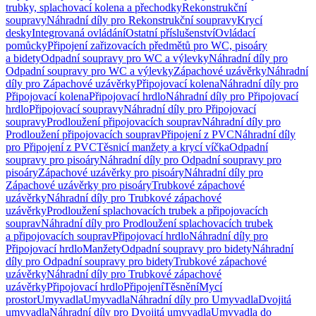
trubky, splachovací kolena a přechodky
Rekonstrukční
soupravy
Náhradní díly pro Rekonstrukční soupravy
Krycí
desky
Integrovaná ovládání
Ostatní příslušenství
Ovládací
pomůcky
Připojení zařizovacích předmětů pro WC, pisoáry
a bidety
Odpadní soupravy pro WC a výlevky
Náhradní díly pro
Odpadní soupravy pro WC a výlevky
Zápachové uzávěrky
Náhradní
díly pro Zápachové uzávěrky
Připojovací kolena
Náhradní díly pro
Připojovací kolena
Připojovací hrdlo
Náhradní díly pro Připojovací
hrdlo
Připojovací soupravy
Náhradní díly pro Připojovací
soupravy
Prodloužení připojovacích souprav
Náhradní díly pro
Prodloužení připojovacích souprav
Připojení z PVC
Náhradní díly
pro Připojení z PVC
Těsnicí manžety a krycí víčka
Odpadní
soupravy pro pisoáry
Náhradní díly pro Odpadní soupravy pro
pisoáry
Zápachové uzávěrky pro pisoáry
Náhradní díly pro
Zápachové uzávěrky pro pisoáry
Trubkové zápachové
uzávěrky
Náhradní díly pro Trubkové zápachové
uzávěrky
Prodloužení splachovacích trubek a připojovacích
souprav
Náhradní díly pro Prodloužení splachovacích trubek
a připojovacích souprav
Připojovací hrdlo
Náhradní díly pro
Připojovací hrdlo
Manžety
Odpadní soupravy pro bidety
Náhradní
díly pro Odpadní soupravy pro bidety
Trubkové zápachové
uzávěrky
Náhradní díly pro Trubkové zápachové
uzávěrky
Připojovací hrdlo
Připojení
Těsnění
Mycí
prostor
Umyvadla
Umyvadla
Náhradní díly pro Umyvadla
Dvojitá
umyvadla
Náhradní díly pro Dvojitá umyvadla
Umyvadla do