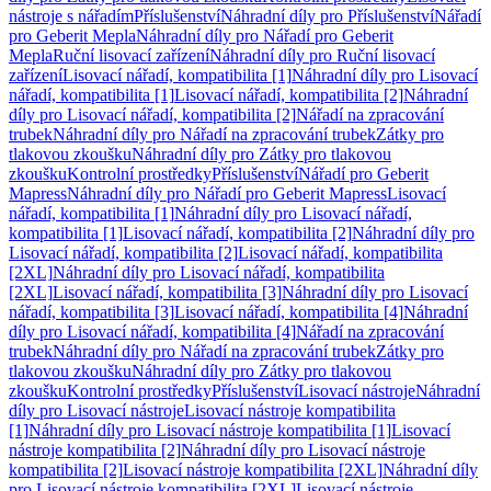
nástroje s nářadím
Příslušenství
Náhradní díly pro Příslušenství
Nářadí
pro Geberit Mepla
Náhradní díly pro Nářadí pro Geberit
Mepla
Ruční lisovací zařízení
Náhradní díly pro Ruční lisovací
zařízení
Lisovací nářadí, kompatibilita [1]
Náhradní díly pro Lisovací
nářadí, kompatibilita [1]
Lisovací nářadí, kompatibilita [2]
Náhradní
díly pro Lisovací nářadí, kompatibilita [2]
Nářadí na zpracování
trubek
Náhradní díly pro Nářadí na zpracování trubek
Zátky pro
tlakovou zkoušku
Náhradní díly pro Zátky pro tlakovou
zkoušku
Kontrolní prostředky
Příslušenství
Nářadí pro Geberit
Mapress
Náhradní díly pro Nářadí pro Geberit Mapress
Lisovací
nářadí, kompatibilita [1]
Náhradní díly pro Lisovací nářadí,
kompatibilita [1]
Lisovací nářadí, kompatibilita [2]
Náhradní díly pro
Lisovací nářadí, kompatibilita [2]
Lisovací nářadí, kompatibilita
[2XL]
Náhradní díly pro Lisovací nářadí, kompatibilita
[2XL]
Lisovací nářadí, kompatibilita [3]
Náhradní díly pro Lisovací
nářadí, kompatibilita [3]
Lisovací nářadí, kompatibilita [4]
Náhradní
díly pro Lisovací nářadí, kompatibilita [4]
Nářadí na zpracování
trubek
Náhradní díly pro Nářadí na zpracování trubek
Zátky pro
tlakovou zkoušku
Náhradní díly pro Zátky pro tlakovou
zkoušku
Kontrolní prostředky
Příslušenství
Lisovací nástroje
Náhradní
díly pro Lisovací nástroje
Lisovací nástroje kompatibilita
[1]
Náhradní díly pro Lisovací nástroje kompatibilita [1]
Lisovací
nástroje kompatibilita [2]
Náhradní díly pro Lisovací nástroje
kompatibilita [2]
Lisovací nástroje kompatibilita [2XL]
Náhradní díly
pro Lisovací nástroje kompatibilita [2XL]
Lisovací nástroje,