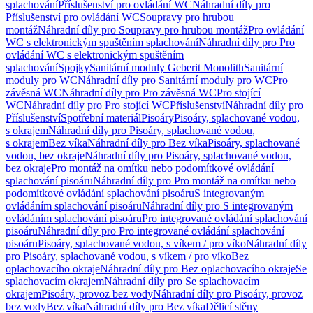
splachování
Příslušenství pro ovládání WC
Náhradní díly pro
Příslušenství pro ovládání WC
Soupravy pro hrubou
montáž
Náhradní díly pro Soupravy pro hrubou montáž
Pro ovládání
WC s elektronickým spuštěním splachování
Náhradní díly pro Pro
ovládání WC s elektronickým spuštěním
splachování
Spojky
Sanitární moduly Geberit Monolith
Sanitární
moduly pro WC
Náhradní díly pro Sanitární moduly pro WC
Pro
závěsná WC
Náhradní díly pro Pro závěsná WC
Pro stojící
WC
Náhradní díly pro Pro stojící WC
Příslušenství
Náhradní díly pro
Příslušenství
Spotřební materiál
Pisoáry
Pisoáry, splachované vodou,
s okrajem
Náhradní díly pro Pisoáry, splachované vodou,
s okrajem
Bez víka
Náhradní díly pro Bez víka
Pisoáry, splachované
vodou, bez okraje
Náhradní díly pro Pisoáry, splachované vodou,
bez okraje
Pro montáž na omítku nebo podomítkové ovládání
splachování pisoáru
Náhradní díly pro Pro montáž na omítku nebo
podomítkové ovládání splachování pisoáru
S integrovaným
ovládáním splachování pisoáru
Náhradní díly pro S integrovaným
ovládáním splachování pisoáru
Pro integrované ovládání splachování
pisoáru
Náhradní díly pro Pro integrované ovládání splachování
pisoáru
Pisoáry, splachované vodou, s víkem / pro víko
Náhradní díly
pro Pisoáry, splachované vodou, s víkem / pro víko
Bez
oplachovacího okraje
Náhradní díly pro Bez oplachovacího okraje
Se
splachovacím okrajem
Náhradní díly pro Se splachovacím
okrajem
Pisoáry, provoz bez vody
Náhradní díly pro Pisoáry, provoz
bez vody
Bez víka
Náhradní díly pro Bez víka
Dělicí stěny