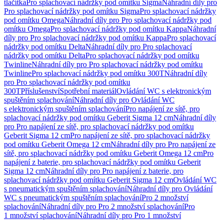
tlačítka
Pro splachovací nádržky pod omítku Sigma
Náhradní díly pro
Pro splachovací nádržky pod omítku Sigma
Pro splachovací nádržky
pod omítku Omega
Náhradní díly pro Pro splachovací nádržky pod
omítku Omega
Pro splachovací nádržky pod omítku Kappa
Náhradní
díly pro Pro splachovací nádržky pod omítku Kappa
Pro splachovací
nádržky pod omítku Delta
Náhradní díly pro Pro splachovací
nádržky pod omítku Delta
Pro splachovací nádržky pod omítku
Twinline
Náhradní díly pro Pro splachovací nádržky pod omítku
Twinline
Pro splachovací nádržky pod omítku 300T
Náhradní díly
pro Pro splachovací nádržky pod omítku
300T
Příslušenství
Spotřební materiál
Ovládání WC s elektronickým
spuštěním splachování
Náhradní díly pro Ovládání WC
s elektronickým spuštěním splachování
Pro napájení ze sítě, pro
splachovací nádržky pod omítku Geberit Sigma 12 cm
Náhradní díly
pro Pro napájení ze sítě, pro splachovací nádržky pod omítku
Geberit Sigma 12 cm
Pro napájení ze sítě, pro splachovací nádržky
pod omítku Geberit Omega 12 cm
Náhradní díly pro Pro napájení ze
sítě, pro splachovací nádržky pod omítku Geberit Omega 12 cm
Pro
napájení z baterie, pro splachovací nádržky pod omítku Geberit
Sigma 12 cm
Náhradní díly pro Pro napájení z baterie, pro
splachovací nádržky pod omítku Geberit Sigma 12 cm
Ovládání WC
s pneumatickým spuštěním splachování
Náhradní díly pro Ovládání
WC s pneumatickým spuštěním splachování
Pro 2 množství
splachování
Náhradní díly pro Pro 2 množství splachování
Pro
1 množství splachování
Náhradní díly pro Pro 1 množství