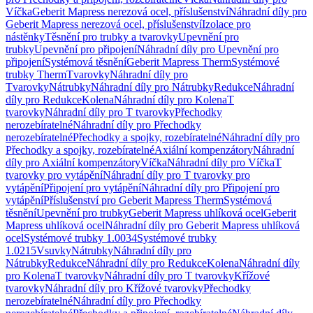
Víčka
Geberit Mapress nerezová ocel, příslušenství
Náhradní díly pro
Geberit Mapress nerezová ocel, příslušenství
Izolace pro
nástěnky
Těsnění pro trubky a tvarovky
Upevnění pro
trubky
Upevnění pro připojení
Náhradní díly pro Upevnění pro
připojení
Systémová těsnění
Geberit Mapress Therm
Systémové
trubky Therm
Tvarovky
Náhradní díly pro
Tvarovky
Nátrubky
Náhradní díly pro Nátrubky
Redukce
Náhradní
díly pro Redukce
Kolena
Náhradní díly pro Kolena
T
tvarovky
Náhradní díly pro T tvarovky
Přechodky
nerozebíratelné
Náhradní díly pro Přechodky
nerozebíratelné
Přechodky a spojky, rozebíratelné
Náhradní díly pro
Přechodky a spojky, rozebíratelné
Axiální kompenzátory
Náhradní
díly pro Axiální kompenzátory
Víčka
Náhradní díly pro Víčka
T
tvarovky pro vytápění
Náhradní díly pro T tvarovky pro
vytápění
Připojení pro vytápění
Náhradní díly pro Připojení pro
vytápění
Příslušenství pro Geberit Mapress Therm
Systémová
těsnění
Upevnění pro trubky
Geberit Mapress uhlíková ocel
Geberit
Mapress uhlíková ocel
Náhradní díly pro Geberit Mapress uhlíková
ocel
Systémové trubky 1.0034
Systémové trubky
1.0215
Vsuvky
Nátrubky
Náhradní díly pro
Nátrubky
Redukce
Náhradní díly pro Redukce
Kolena
Náhradní díly
pro Kolena
T tvarovky
Náhradní díly pro T tvarovky
Křížové
tvarovky
Náhradní díly pro Křížové tvarovky
Přechodky
nerozebíratelné
Náhradní díly pro Přechodky