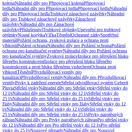
kolena
Náhradní díly pro Připojovací kolena
Připojovací
hrdla
Náhradní díly pro Připojovací hrdla
Připojovací hrdla
Náhradní
díly pro Připojovací hrdla
Trubkové zápachové uzávěrky
Náhradní
díly pro Trubkové zápachové uzávěrky
Zápachové
uzávěrky
Náhradní díly pro Zápachové
uzávěrky
Příslušenství
Trubkové objímky
Upevnění pro trubkové
objímky
Nosné korýtka
Víčka
Těsnění
Ochranné zátky
Spotřební
materiál
Požární ochrana, zvuková izolace a ochrana proti
vlhkosti
Požární ochrana
Náhradní díly pro Požární ochrana
Požární
ochrana pro kanalizační systémy
Náhradní díly pro Požární ochrana
pro kanalizační systémy
Zvuková izolace
Izolace pro přerušení hluku
šířeného konstrukcemi
Izolace pro přerušení hluku šířeného
konstrukcemi a proti hluku šířenému vzduchem
Ochrana proti
vlhkosti
Těsnění
Přivzdušňovací ventily pro
kanalizaci
Přivzdušňovací ventily
Náhradní díly pro Přivzdušňovací
ventily
Prvky k zadržení energie
Střešní odvodňovací systém Geberit
Pluvia
Střešní vtoky
Náhradní díly pro Střešní vtoky
Střešní vtoky do
12 l/s
Náhradní díly pro Střešní vtoky do 12 l/s
Střešní vtoky do
25 l/s
Náhradní díly pro Střešní vtoky do 25 l/s
Střešní vtoky pro
žlaby
Náhradní díly pro Střešní vtoky pro žlaby
Střešní vtoky do 12
l/s
Náhradní díly pro Střešní vtoky do 12 l/s
Střešní vtoky do
25 l/s
Náhradní díly pro Střešní vtoky do 25 l/s
Prvky parotěsných
zábran
Náhradní díly pro Prvky parotěsných zábran
Pro střešní vtoky
do 12 l/s
Náhradní díly pro Pro střešní vtoky do 12 l/s
Pro střešní
vtoky do 25 l/s
Nouzové přepady
Náhradní díly pro Nouzové