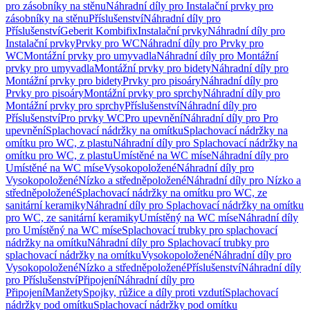
pro zásobníky na stěnu
Náhradní díly pro Instalační prvky pro
zásobníky na stěnu
Příslušenství
Náhradní díly pro
Příslušenství
Geberit Kombifix
Instalační prvky
Náhradní díly pro
Instalační prvky
Prvky pro WC
Náhradní díly pro Prvky pro
WC
Montážní prvky pro umyvadla
Náhradní díly pro Montážní
prvky pro umyvadla
Montážní prvky pro bidety
Náhradní díly pro
Montážní prvky pro bidety
Prvky pro pisoáry
Náhradní díly pro
Prvky pro pisoáry
Montážní prvky pro sprchy
Náhradní díly pro
Montážní prvky pro sprchy
Příslušenství
Náhradní díly pro
Příslušenství
Pro prvky WC
Pro upevnění
Náhradní díly pro Pro
upevnění
Splachovací nádržky na omítku
Splachovací nádržky na
omítku pro WC, z plastu
Náhradní díly pro Splachovací nádržky na
omítku pro WC, z plastu
Umístěné na WC míse
Náhradní díly pro
Umístěné na WC míse
Vysokopoložené
Náhradní díly pro
Vysokopoložené
Nízko a středněpoložené
Náhradní díly pro Nízko a
středněpoložené
Splachovací nádržky na omítku pro WC, ze
sanitární keramiky
Náhradní díly pro Splachovací nádržky na omítku
pro WC, ze sanitární keramiky
Umístěný na WC míse
Náhradní díly
pro Umístěný na WC míse
Splachovací trubky pro splachovací
nádržky na omítku
Náhradní díly pro Splachovací trubky pro
splachovací nádržky na omítku
Vysokopoložené
Náhradní díly pro
Vysokopoložené
Nízko a středněpoložené
Příslušenství
Náhradní díly
pro Příslušenství
Připojení
Náhradní díly pro
Připojení
Manžety
Spojky, růžice a díly proti vzdutí
Splachovací
nádržky pod omítku
Splachovací nádržky pod omítku