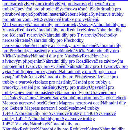
pro tvarovky
Kryty pro trubky
Kryt pro tvarovky
Upevnění pro
trubky
Upevnění pro připojení
Systémová těsnění
Sady šroubů pro
přírubové spoje
Spotřební materiál
Geberit Mepla
Systémové trubky
pro pitnou vodu, ML
Systémové trubky pro vytápění,
ML
Tvarovky
Náhradní díly pro Tvarovky
Vsuvky
Náhradní díly pro
Vsuvky
Redukce
Náhradní díly pro Redukce
Kolena
Náhradní díly
pro Kolena
T tvarovky
Náhradní díly pro T tvarovky
Přechodky
nerozebíratelné
Náhradní díly pro Přechodky
nerozebíratelné
Přechodky a nástěnky, rozebíratelné
Náhradní díly
pro Přechodky a nástěnky, rozebíratelné
Víčka
Náhradní díly pro
Víčka
Nástěnky
Náhradní díly pro Nástěnky
Rozdělovač se
závitovým připojením
Náhradní díly pro Rozdělovač se závitovým
připojením
T tvarovky pro vytápění
Náhradní díly pro T tvarovky pro
vytápění
Připojení pro vytápění
Náhradní díly pro Připojení pro
vytápění
Příslušenství
Náhradní díly pro Příslušenství
Izolace pro
trubky a tvarovky
Izolace pro nástěnky
Těsnění pro trubky a
tvarovky
Těsnění pro nástěnky
Kryty pro trubky
Upevnění pro
trubky
Upevnění pro nástěnky
Náhradní díly pro Upevnění pro
nástěnky
Systémová těsnění
Sady šroubů pro přírubové spoje
Geberit
Mapress nerezová ocel
Geberit Mapress nerezová ocel
Náhradní díly
pro Geberit Mapress nerezová ocel
Systémové trubky
1.4401
Náhradní díly pro Systémové trubky 1.4401
Systémové
trubky 1.4521
Náhradní díly pro Systémové trubky
1.4521
Vsuvky
Nátrubky
Náhradní díly pro
Nátrubky
Redukce
Náhradní díly pro Redukce
Kolena
Náhradní díly