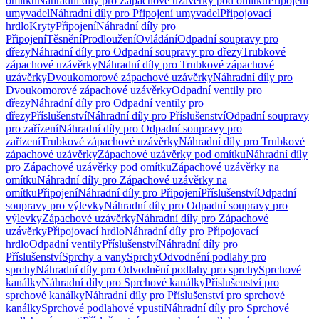
omítku
Náhradní díly pro Zápachové uzávěrky pod omítku
Připojení
umyvadel
Náhradní díly pro Připojení umyvadel
Připojovací
hrdlo
Kryty
Připojení
Náhradní díly pro
Připojení
Těsnění
Prodloužení
Ovládání
Odpadní soupravy pro
dřezy
Náhradní díly pro Odpadní soupravy pro dřezy
Trubkové
zápachové uzávěrky
Náhradní díly pro Trubkové zápachové
uzávěrky
Dvoukomorové zápachové uzávěrky
Náhradní díly pro
Dvoukomorové zápachové uzávěrky
Odpadní ventily pro
dřezy
Náhradní díly pro Odpadní ventily pro
dřezy
Příslušenství
Náhradní díly pro Příslušenství
Odpadní soupravy
pro zařízení
Náhradní díly pro Odpadní soupravy pro
zařízení
Trubkové zápachové uzávěrky
Náhradní díly pro Trubkové
zápachové uzávěrky
Zápachové uzávěrky pod omítku
Náhradní díly
pro Zápachové uzávěrky pod omítku
Zápachové uzávěrky na
omítku
Náhradní díly pro Zápachové uzávěrky na
omítku
Připojení
Náhradní díly pro Připojení
Příslušenství
Odpadní
soupravy pro výlevky
Náhradní díly pro Odpadní soupravy pro
výlevky
Zápachové uzávěrky
Náhradní díly pro Zápachové
uzávěrky
Připojovací hrdlo
Náhradní díly pro Připojovací
hrdlo
Odpadní ventily
Příslušenství
Náhradní díly pro
Příslušenství
Sprchy a vany
Sprchy
Odvodnění podlahy pro
sprchy
Náhradní díly pro Odvodnění podlahy pro sprchy
Sprchové
kanálky
Náhradní díly pro Sprchové kanálky
Příslušenství pro
sprchové kanálky
Náhradní díly pro Příslušenství pro sprchové
kanálky
Sprchové podlahové vpusti
Náhradní díly pro Sprchové