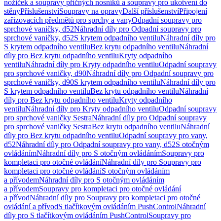
nožiček a soupravy příčných nosníků a soupravy pro ukotvení do
stěny
Příslušenství
Soupravy na opravy
Další příslušenství
Připojení
zařizovacích předmětů pro sprchy a vany
Odpadní soupravy pro
sprchové vaničky, d52
Náhradní díly pro Odpadní soupravy pro
sprchové vaničky, d52
S krytem odpadního ventilu
Náhradní díly pro
S krytem odpadního ventilu
Bez krytu odpadního ventilu
Náhradní
díly pro Bez krytu odpadního ventilu
Kryty odpadního
ventilu
Náhradní díly pro Kryty odpadního ventilu
Odpadní soupravy
pro sprchové vaničky, d90
Náhradní díly pro Odpadní soupravy pro
sprchové vaničky, d90
S krytem odpadního ventilu
Náhradní díly pro
S krytem odpadního ventilu
Bez krytu odpadního ventilu
Náhradní
díly pro Bez krytu odpadního ventilu
Kryty odpadního
ventilu
Náhradní díly pro Kryty odpadního ventilu
Odpadní soupravy
pro sprchové vaničky Sestra
Náhradní díly pro Odpadní soupravy
pro sprchové vaničky Sestra
Bez krytu odpadního ventilu
Náhradní
díly pro Bez krytu odpadního ventilu
Odpadní soupravy pro vany,
d52
Náhradní díly pro Odpadní soupravy pro vany, d52
S otočným
ovládáním
Náhradní díly pro S otočným ovládáním
Soupravy pro
kompletaci pro otočné ovládání
Náhradní díly pro Soupravy pro
kompletaci pro otočné ovládání
S otočným ovládáním
a přívodem
Náhradní díly pro S otočným ovládáním
a přívodem
Soupravy pro kompletaci pro otočné ovládání
a přívod
Náhradní díly pro Soupravy pro kompletaci pro otočné
ovládání a přívod
S tlačítkovým ovládáním PushControl
Náhradní
díly pro S tlačítkovým ovládáním PushControl
Soupravy pro