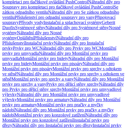
kompletaci pro tlačítkové ovládání PushControl
Náhradní díly pro
Soupravy pro kompletaci pro tlačítkové ovládání PushControl
Se
zátkou odpadního ventilu
Náhradní díly pro Se zátkou odpadního
ventilu
Příslušenství pro odpadní soupravy pro vany
Připojovací
soupravy
Přívody vody
Instalační a splachovací systémy
Geberit
Duofix
Systémové stěny
Náhradní díly pro Systémové stěny
Nosné
systémy
Náhradní díly pro Nosné
systémy
Opláštění
Příslušenství
Náhradní díly pro
Příslušenství
Instalační prvky
Náhradní díly pro Instalační
prvky
Prvky pro WC
Náhradní díly pro Prvky pro WC
Montážní
prvky pro umyvadla
Náhradní díly pro Montážní prvky pro
umyvadla
Montážní prvky pro bidety
Náhradní díly pro Montážní
prvky pro bidety
Montážní prvky pro pisoáry
Náhradní díly pro
Montážní prvky pro pisoáry
Montážní prvky pro sprchy s odtokem
ve stěně
Náhradní díly pro Montážní prvky pro sprchy s odtokem ve
stěně
Montážní prvky pro sprchy a vany
Náhradní díly pro Montážní
prvky pro sprchy a vany
Prvky pro dělicí stěny sprchy
Náhradní díly
pro Prvky pro dělicí stěny sprchy
Montážní prvky pro umyvadlové
výlevky
Náhradní díly pro Montážní prvky pro umyvadlové
výlevky
Montážní prvky pro armatury
Náhradní díly pro Montážní
prvky pro armatury
Montážní prvky pro pračky a myčky
nádobí
Náhradní díly pro Montážní prvky pro pračky a myčky
nádobí
Montážní prvky pro konzolové zatížení
Náhradní díly pro
Montážní prvky pro konzolové zatížení
Instalační prvky pro
dřezy
Náhradní díly pro Instalační prvky pro dřezy
Instalační prvky