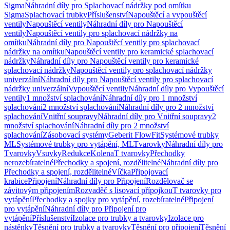
Sigma
Náhradní díly pro Splachovací nádržky pod omítku
Sigma
Splachovací trubky
Příslušenství
Napouštěcí a vypouštěcí
ventily
Napouštěcí ventily
Náhradní díly pro Napouštěcí
ventily
Napouštěcí ventily pro splachovací nádržky na
omítku
Náhradní díly pro Napouštěcí ventily pro splachovací
nádržky na omítku
Napouštěcí ventily pro keramické splachovací
nádržky
Náhradní díly pro Napouštěcí ventily pro keramické
splachovací nádržky
Napouštěcí ventily pro splachovací nádržky
univerzální
Náhradní díly pro Napouštěcí ventily pro splachovací
nádržky univerzální
Vypouštěcí ventily
Náhradní díly pro Vypouštěcí
ventily
1 množství splachování
Náhradní díly pro 1 množství
splachování
2 množství splachování
Náhradní díly pro 2 množství
splachování
Vnitřní soupravy
Náhradní díly pro Vnitřní soupravy
2
množství splachování
Náhradní díly pro 2 množství
splachování
Zásobovací systémy
Geberit FlowFit
Systémové trubky
ML
Systémové trubky pro vytápění, ML
Tvarovky
Náhradní díly pro
Tvarovky
Vsuvky
Redukce
Kolena
T tvarovky
Přechodky
nerozebíratelné
Přechodky a spojení, rozdělitelné
Náhradní díly pro
Přechodky a spojení, rozdělitelné
Víčka
Připojovací
krabice
Připojení
Náhradní díly pro Připojení
Rozdělovač se
závitovým připojením
Rozvaděč s lisovací přípojkou
T tvarovky pro
vytápění
Přechodky a spojky pro vytápění, rozebíratelné
Připojení
pro vytápění
Náhradní díly pro Připojení pro
vytápění
Příslušenství
Izolace pro trubky a tvarovky
Izolace pro
nástěnky
Těsnění pro trubky a tvarovky
Těsnění pro připojení
Těsnění