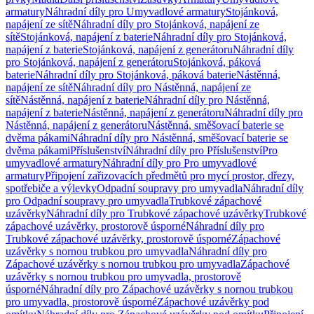
armatury
Náhradní díly pro Umyvadlové armatury
Stojánková,
napájení ze sítě
Náhradní díly pro Stojánková, napájení ze
sítě
Stojánková, napájení z baterie
Náhradní díly pro Stojánková,
napájení z baterie
Stojánková, napájení z generátoru
Náhradní díly
pro Stojánková, napájení z generátoru
Stojánková, páková
baterie
Náhradní díly pro Stojánková, páková baterie
Nástěnná,
napájení ze sítě
Náhradní díly pro Nástěnná, napájení ze
sítě
Nástěnná, napájení z baterie
Náhradní díly pro Nástěnná,
napájení z baterie
Nástěnná, napájení z generátoru
Náhradní díly pro
Nástěnná, napájení z generátoru
Nástěnná, směšovací baterie se
dvěma pákami
Náhradní díly pro Nástěnná, směšovací baterie se
dvěma pákami
Příslušenství
Náhradní díly pro Příslušenství
Pro
umyvadlové armatury
Náhradní díly pro Pro umyvadlové
armatury
Připojení zařizovacích předmětů pro mycí prostor, dřezy,
spotřebiče a výlevky
Odpadní soupravy pro umyvadla
Náhradní díly
pro Odpadní soupravy pro umyvadla
Trubkové zápachové
uzávěrky
Náhradní díly pro Trubkové zápachové uzávěrky
Trubkové
zápachové uzávěrky, prostorově úsporné
Náhradní díly pro
Trubkové zápachové uzávěrky, prostorově úsporné
Zápachové
uzávěrky s nornou trubkou pro umyvadla
Náhradní díly pro
Zápachové uzávěrky s nornou trubkou pro umyvadla
Zápachové
uzávěrky s nornou trubkou pro umyvadla, prostorově
úsporné
Náhradní díly pro Zápachové uzávěrky s nornou trubkou
pro umyvadla, prostorově úsporné
Zápachové uzávěrky pod