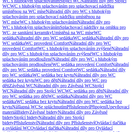
WC s hlubokým splachováním
Stojící WC
Náhradní díly pro Stojící
WC
WC s hlubokým splachováním pro splachovací nádržku
umístěnou na WC míse
Náhradní díly pro WC s hlubokým
splachováním pro splachovací nádržku umístěnou na
WC míse
WC s hlubokým splachováním
Náhradní díly pro
WC s hlubokým splachováním
Splachovací nádržky na omítku pro
WC, ze sanitární keramiky
Umístěná na WC míse
WC
sedátka
Náhradní díly pro WC sedátka
WC sedátka
Náhradní díly pro
WC sedátka
WC provedení Comfort
Náhradní díly pro WC
provedení Comfort
WC s hlubokým splachováním zvýšené
Náhradní
díly pro WC s hlubokým splachováním zvýšené
WC s hlubokým
splachováním prodloužené
Náhradní díly pro WC s hlubokým
splachováním prodloužené
WC sedátka provedení Comfort
Náhradní
díly pro WC sedátka provedení Comfort
WC sedátka
Náhradní díly
pro WC sedátka
WC sedátka bez krytu
Náhradní díly pro WC
sedátka bez krytu
WC pro děti
Náhradní díly pro WC pro
děti
Závěsná WC
Náhradní díly pro Závěsná WC
Stojící
WC
Náhradní díly pro Stojící WC
WC sedátka pro děti
Náhradní díly
pro WC sedátka pro děti
WC sedátka
Náhradní díly pro WC
sedátka
WC sedátka bez krytu
Náhradní díly pro WC sedátka bez
krytu
Nášlapná WC
Se spláchnutím
Příslušenství
Připojení
Upevňovací
materiál
Bidety
Závěsné bidety
Náhradní díly pro Závěsné
bidety
Stojící bidety
Náhradní díly pro Stojící
bidety
Příslušenství
Náhradní díly pro Příslušenství
Ovládací tlačítka
a ovládání WC
Ovládací tlačítka
Náhradní díly pro Ovládací