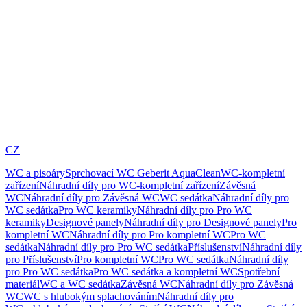
CZ
WC a pisoáry
Sprchovací WC Geberit AquaClean
WC-kompletní
zařízení
Náhradní díly pro WC-kompletní zařízení
Závěsná
WC
Náhradní díly pro Závěsná WC
WC sedátka
Náhradní díly pro
WC sedátka
Pro WC keramiky
Náhradní díly pro Pro WC
keramiky
Designové panely
Náhradní díly pro Designové panely
Pro
kompletní WC
Náhradní díly pro Pro kompletní WC
Pro WC
sedátka
Náhradní díly pro Pro WC sedátka
Příslušenství
Náhradní díly
pro Příslušenství
Pro kompletní WC
Pro WC sedátka
Náhradní díly
pro Pro WC sedátka
Pro WC sedátka a kompletní WC
Spotřební
materiál
WC a WC sedátka
Závěsná WC
Náhradní díly pro Závěsná
WC
WC s hlubokým splachováním
Náhradní díly pro