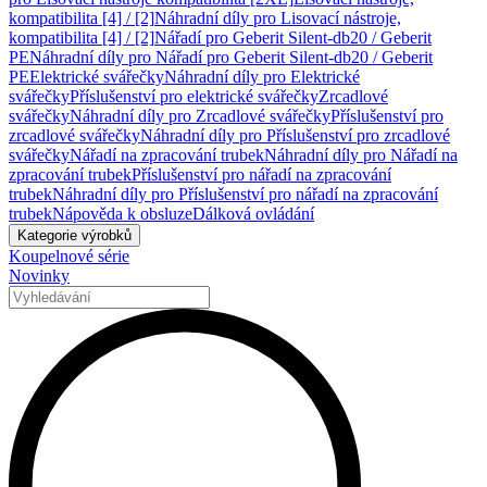
kompatibilita [4] / [2]
Náhradní díly pro Lisovací nástroje,
kompatibilita [4] / [2]
Nářadí pro Geberit Silent-db20 / Geberit
PE
Náhradní díly pro Nářadí pro Geberit Silent-db20 / Geberit
PE
Elektrické svářečky
Náhradní díly pro Elektrické
svářečky
Příslušenství pro elektrické svářečky
Zrcadlové
svářečky
Náhradní díly pro Zrcadlové svářečky
Příslušenství pro
zrcadlové svářečky
Náhradní díly pro Příslušenství pro zrcadlové
svářečky
Nářadí na zpracování trubek
Náhradní díly pro Nářadí na
zpracování trubek
Příslušenství pro nářadí na zpracování
trubek
Náhradní díly pro Příslušenství pro nářadí na zpracování
trubek
Nápověda k obsluze
Dálková ovládání
Kategorie výrobků
Koupelnové série
Novinky