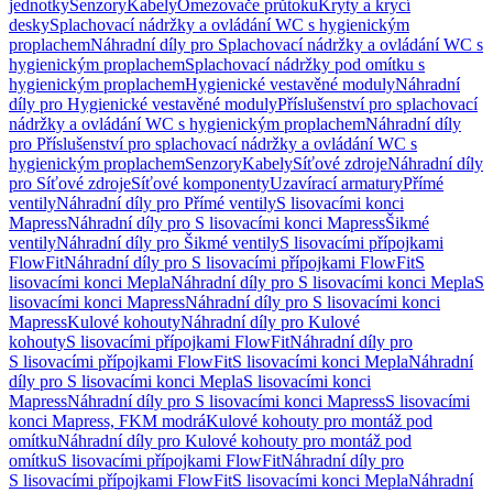
jednotky
Senzory
Kabely
Omezovače průtoku
Kryty a krycí
desky
Splachovací nádržky a ovládání WC s hygienickým
proplachem
Náhradní díly pro Splachovací nádržky a ovládání WC s
hygienickým proplachem
Splachovací nádržky pod omítku s
hygienickým proplachem
Hygienické vestavěné moduly
Náhradní
díly pro Hygienické vestavěné moduly
Příslušenství pro splachovací
nádržky a ovládání WC s hygienickým proplachem
Náhradní díly
pro Příslušenství pro splachovací nádržky a ovládání WC s
hygienickým proplachem
Senzory
Kabely
Síťové zdroje
Náhradní díly
pro Síťové zdroje
Síťové komponenty
Uzavírací armatury
Přímé
ventily
Náhradní díly pro Přímé ventily
S lisovacími konci
Mapress
Náhradní díly pro S lisovacími konci Mapress
Šikmé
ventily
Náhradní díly pro Šikmé ventily
S lisovacími přípojkami
FlowFit
Náhradní díly pro S lisovacími přípojkami FlowFit
S
lisovacími konci Mepla
Náhradní díly pro S lisovacími konci Mepla
S
lisovacími konci Mapress
Náhradní díly pro S lisovacími konci
Mapress
Kulové kohouty
Náhradní díly pro Kulové
kohouty
S lisovacími přípojkami FlowFit
Náhradní díly pro
S lisovacími přípojkami FlowFit
S lisovacími konci Mepla
Náhradní
díly pro S lisovacími konci Mepla
S lisovacími konci
Mapress
Náhradní díly pro S lisovacími konci Mapress
S lisovacími
konci Mapress, FKM modrá
Kulové kohouty pro montáž pod
omítku
Náhradní díly pro Kulové kohouty pro montáž pod
omítku
S lisovacími přípojkami FlowFit
Náhradní díly pro
S lisovacími přípojkami FlowFit
S lisovacími konci Mepla
Náhradní