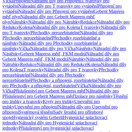
Víčka
Připojení
Náhradní díly pro Připojení
T tvarovky pro
vytápění
Náhradní díly pro T tvarovky pro vytápění
Připojení pro
vytápění
Náhradní díly pro Připojení pro vytápění
Geberit Mapress
měď plyn
Náhradní díly pro Geberit Mapress měď
plyn
Nátrubky
Náhradní díly pro Nátrubky
Redukce
Náhradní díly pro
Redukce
Kolena
Náhradní díly pro Kolena
T tvarovky
Náhradní díly
pro T tvarovky
Přechodky nerozebíratelné
Náhradní díly pro
Přechodky nerozebíratelné
Přechodky rozebíratelné a
nástěnky
Náhradní díly pro Přechodky rozebíratelné a
nástěnky
Víčka
Náhradní díly pro Víčka
Nástěnky
Náhradní díly pro
Nástěnky
Geberit Mapress měď, FKM modrá
Náhradní díly pro
Geberit Mapress měď, FKM modrá
Nátrubky
Náhradní díly pro
Nátrubky
Redukce
Náhradní díly pro Redukce
Kolena
Náhradní díly
pro Kolena
T tvarovky
Náhradní díly pro T tvarovky
Přechodky
nerozebíratelné
Náhradní díly pro Přechodky
nerozebíratelné
Přechodky a připojení, rozebíratelné
Náhradní díly
pro Přechodky a připojení, rozebíratelné
Víčka
Náhradní díly pro
Víčka
Příslušenství pro Geberit Mapress měď
Náhradní díly pro
Příslušenství pro Geberit Mapress měď
Izolace pro nástěnky
Těsnění
pro trubky a tvarovky
Kryty pro trubky
Upevnění pro
trubky
Upevnění pro připojení
Náhradní díly pro Upevnění pro
připojení
Systémová těsnění
Sady šroubů pro přírubové
spoje
Hygienický systém Geberit
Hygienické splachovací
jednotky
Náhradní díly pro Hygienické splachovací
jednotky
Příslušenství pro hygienické splachovací