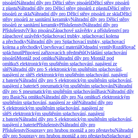
pisoárů
Náhradní díly pro Dělicí stěny pisoárů
Dělicí stěny pisoárů
z plastu
Náhradní díly pro Dělicí stěny pisoárů z plastu
Dělicí stěny
pisoárů ze skla
Náhradní díly pro Dělicí stěny pisoárů ze skla
Dělicí
stěny pisoárů ze sanitární keramiky
Náhradní díly pro Dělicí stěny
pisoárů ze sanitární keramiky
Příslušenství
Náhradní díly pro
Příslušenství
Víko pisoáru
Zápachové uzávěrky a příslušenství pro
zápachové uzávěrky
Splachovací trubky, splachovací kolena
a přechodky
Náhradní díly pro Splachovací trubky, splachovací
kolena a přechodky
Upevňovací materiál
Odpadní ventily
Rozdělovač
spláchnutí
Připojení zařizovacích předmětů
Ovládání splachování
pisoárů
Montáž pod omítku
Náhradní díly pro Montáž pod
omítku
S elektronickým spuštěním splachování, napájení ze
sítě
Náhradní díly pro S elektronickým spuštěním splachování,
napájení ze sítě
S elektronickým spuštěním splachování, napájení
z baterie
Náhradní díly pro S elektronickým spuštěním splachování,
napájení z baterie
S pneumatickým spuštěním splachování
Náhradní
díly pro S pneumatickým spuštěním splachování
Basic
Náhradní díly
pro Basic
Na omítku
Náhradní díly pro Na omítku
S elektronickým
spuštěním splachování, napájení ze sítě
Náhradní díly pro
S elektronickým spuštěním splachování, napájení ze
sítě
S elektronickým spuštěním splachování, napájení
z baterie
Náhradní díly pro S elektronickým spuštěním splachování,
napájení z baterie
Příslušenství
Náhradní díly pro
Příslušenství
Soupravy pro hrubou montáž a pro přestavbu
Náhradní
díly pro Soupravy pro hrubou montáž a pro přestavbu
Splachovací