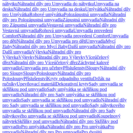
nábytku
Náhradní díly pro Umyvadla do nábytku
Umyvadla na
desku
Náhradní díly pro Umyvadla na desku
Umývátka
Náhradní díly
pro Umývátka
Rohové umývátka
Polozápustná umyvadla
Náhradní
díly pro Polozápustná umyvadla
Zápustná umyvadla
Náhradní díly
pro Zápustná umyvadla
Vestavná umyvadla
Náhradní díly pro
Vestavná umyvadla
Rohová umyvadla
Umyvadla provedení
Comfort
Náhradní díly pro Umyvadla provedení Comfort
Umyvadla
pro děti
Náhradní díly pro Umyvadla pro děti
Umyvadla
Mycí
žlaby
Náhradní díly pro Mycí žlaby
Další umyvadla
Náhradní díly pro
Další umyvadla
Výlevka
Náhradní díly pro
Výlevka
Výlevky
Náhradní díly pro Výlevky
Víceúčelový
dřez
Náhradní díly pro Víceúčelový dřez
Záchytné kalové
umyvadlo
Umyvadla pro učebny
Příslušenství
Sloupy
Náhradní díly
pro Sloupy
Sloupy
Polosloupy
Náhradní díly pro
Polosloupy
Příslušenství
Kryty odpadního ventilu
Držák na
ručníky
Upevňovací materiál
Dekorativní kryty
Sady umyvadla se
skříňkou pod umyvadlo
Sady umývátka se skříňkou pod
umyvadlo
Náhradní díly pro Sady umývátka se skříňkou pod
umyvadlo
Sady umyvadla se skříňkou pod umyvadlo
Náhradní díly
pro Sady umyvadla se skříňkou pod umyvadlo
Sady nábytkového
umyvadla se skříňkou pod umyvadlo
Náhradní díly pro Sady
nábytkového umyvadla se skříňkou pod umyvadlo
Koupelnový
nábytek
Skříňky pod umyvadlo
Náhradní díly pro Skříňky pod
umyvadlo
Pro umývátka
Náhradní díly pro Pro umývátka
Pro
umyvadla
Náhradní díly pro Pro umyvadla
Pro dvojitá