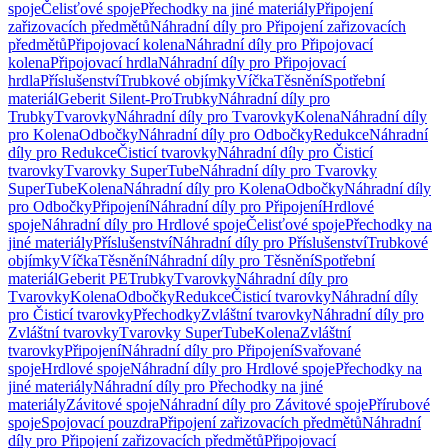
spoje
Čelisťové spoje
Přechodky na jiné materiály
Připojení
zařizovacích předmětů
Náhradní díly pro Připojení zařizovacích
předmětů
Připojovací kolena
Náhradní díly pro Připojovací
kolena
Připojovací hrdla
Náhradní díly pro Připojovací
hrdla
Příslušenství
Trubkové objímky
Víčka
Těsnění
Spotřební
materiál
Geberit Silent-Pro
Trubky
Náhradní díly pro
Trubky
Tvarovky
Náhradní díly pro Tvarovky
Kolena
Náhradní díly
pro Kolena
Odbočky
Náhradní díly pro Odbočky
Redukce
Náhradní
díly pro Redukce
Čisticí tvarovky
Náhradní díly pro Čisticí
tvarovky
Tvarovky SuperTube
Náhradní díly pro Tvarovky
SuperTube
Kolena
Náhradní díly pro Kolena
Odbočky
Náhradní díly
pro Odbočky
Připojení
Náhradní díly pro Připojení
Hrdlové
spoje
Náhradní díly pro Hrdlové spoje
Čelisťové spoje
Přechodky na
jiné materiály
Příslušenství
Náhradní díly pro Příslušenství
Trubkové
objímky
Víčka
Těsnění
Náhradní díly pro Těsnění
Spotřební
materiál
Geberit PE
Trubky
Tvarovky
Náhradní díly pro
Tvarovky
Kolena
Odbočky
Redukce
Čisticí tvarovky
Náhradní díly
pro Čisticí tvarovky
Přechodky
Zvláštní tvarovky
Náhradní díly pro
Zvláštní tvarovky
Tvarovky SuperTube
Kolena
Zvláštní
tvarovky
Připojení
Náhradní díly pro Připojení
Svařované
spoje
Hrdlové spoje
Náhradní díly pro Hrdlové spoje
Přechodky na
jiné materiály
Náhradní díly pro Přechodky na jiné
materiály
Závitové spoje
Náhradní díly pro Závitové spoje
Přírubové
spoje
Spojovací pouzdra
Připojení zařizovacích předmětů
Náhradní
díly pro Připojení zařizovacích předmětů
Připojovací