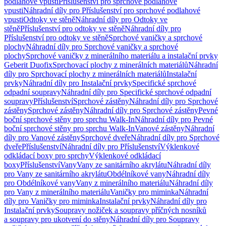
podlahové vpusti
Příslušenství pro sprchové podlahové
vpusti
Náhradní díly pro Příslušenství pro sprchové podlahové
vpusti
Odtoky ve stěně
Náhradní díly pro Odtoky ve
stěně
Příslušenství pro odtoky ve stěně
Náhradní díly pro
Příslušenství pro odtoky ve stěně
Sprchové vaničky a sprchové
plochy
Náhradní díly pro Sprchové vaničky a sprchové
plochy
Sprchové vaničky z minerálního materiálu a instalační prvky
Geberit Duofix
Sprchovací plochy z minerálních materiálů
Náhradní
díly pro Sprchovací plochy z minerálních materiálů
Instalační
prvky
Náhradní díly pro Instalační prvky
Specifické sprchové
odpadní soupravy
Náhradní díly pro Specifické sprchové odpadní
soupravy
Příslušenství
Sprchové zástěny
Náhradní díly pro Sprchové
zástěny
Sprchové zástěny
Náhradní díly pro Sprchové zástěny
Pevné
boční sprchové stěny pro sprchu Walk-In
Náhradní díly pro Pevné
boční sprchové stěny pro sprchu Walk-In
Vanové zástěny
Náhradní
díly pro Vanové zástěny
Sprchové dveře
Náhradní díly pro Sprchové
dveře
Příslušenství
Náhradní díly pro Příslušenství
Výklenkové
odkládací boxy pro sprchy
Výklenkové odkládací
boxy
Příslušenství
Vany
Vany ze sanitárního akrylátu
Náhradní díly
pro Vany ze sanitárního akrylátu
Obdélníkové vany
Náhradní díly
pro Obdélníkové vany
Vany z minerálního materiálu
Náhradní díly
pro Vany z minerálního materiálu
Vaničky pro miminka
Náhradní
díly pro Vaničky pro miminka
Instalační prvky
Náhradní díly pro
Instalační prvky
Soupravy nožiček a soupravy příčných nosníků
a soupravy pro ukotvení do stěny
Náhradní díly pro Soupravy