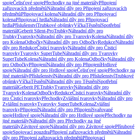
spoje
Čelisťové spoje
Přechodky na jiné materiály
Připojení
zařizovacích předmětů
Náhradní díly pro Připojení zařizovacích
předmětů
Připojovací kolena
Náhradní díly pro Připojovací
kolena
Připojovací hrdla
Náhradní díly pro Připojovací
hrdla
Příslušenství
Trubkové objímky
Víčka
Těsnění
Spotřební
materiál
Geberit Silent-Pro
Trubky
Náhradní díly pro
Trubky
Tvarovky
Náhradní díly pro Tvarovky
Kolena
Náhradní díly
pro Kolena
Odbočky
Náhradní díly pro Odbočky
Redukce
Náhradní
díly pro Redukce
Čisticí tvarovky
Náhradní díly pro Čisticí
tvarovky
Tvarovky SuperTube
Náhradní díly pro Tvarovky
SuperTube
Kolena
Náhradní díly pro Kolena
Odbočky
Náhradní díly
pro Odbočky
Připojení
Náhradní díly pro Připojení
Hrdlové
spoje
Náhradní díly pro Hrdlové spoje
Čelisťové spoje
Přechodky na
jiné materiály
Příslušenství
Náhradní díly pro Příslušenství
Trubkové
objímky
Víčka
Těsnění
Náhradní díly pro Těsnění
Spotřební
materiál
Geberit PE
Trubky
Tvarovky
Náhradní díly pro
Tvarovky
Kolena
Odbočky
Redukce
Čisticí tvarovky
Náhradní díly
pro Čisticí tvarovky
Přechodky
Zvláštní tvarovky
Náhradní díly pro
Zvláštní tvarovky
Tvarovky SuperTube
Kolena
Zvláštní
tvarovky
Připojení
Náhradní díly pro Připojení
Svařované
spoje
Hrdlové spoje
Náhradní díly pro Hrdlové spoje
Přechodky na
jiné materiály
Náhradní díly pro Přechodky na jiné
materiály
Závitové spoje
Náhradní díly pro Závitové spoje
Přírubové
spoje
Spojovací pouzdra
Připojení zařizovacích předmětů
Náhradní
díly pro Připojení zařizovacích předmětů
Připojovací