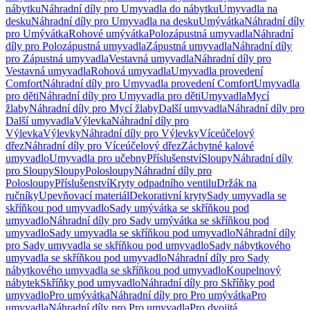
nábytku
Náhradní díly pro Umyvadla do nábytku
Umyvadla na
desku
Náhradní díly pro Umyvadla na desku
Umývátka
Náhradní díly
pro Umývátka
Rohové umývátka
Polozápustná umyvadla
Náhradní
díly pro Polozápustná umyvadla
Zápustná umyvadla
Náhradní díly
pro Zápustná umyvadla
Vestavná umyvadla
Náhradní díly pro
Vestavná umyvadla
Rohová umyvadla
Umyvadla provedení
Comfort
Náhradní díly pro Umyvadla provedení Comfort
Umyvadla
pro děti
Náhradní díly pro Umyvadla pro děti
Umyvadla
Mycí
žlaby
Náhradní díly pro Mycí žlaby
Další umyvadla
Náhradní díly pro
Další umyvadla
Výlevka
Náhradní díly pro
Výlevka
Výlevky
Náhradní díly pro Výlevky
Víceúčelový
dřez
Náhradní díly pro Víceúčelový dřez
Záchytné kalové
umyvadlo
Umyvadla pro učebny
Příslušenství
Sloupy
Náhradní díly
pro Sloupy
Sloupy
Polosloupy
Náhradní díly pro
Polosloupy
Příslušenství
Kryty odpadního ventilu
Držák na
ručníky
Upevňovací materiál
Dekorativní kryty
Sady umyvadla se
skříňkou pod umyvadlo
Sady umývátka se skříňkou pod
umyvadlo
Náhradní díly pro Sady umývátka se skříňkou pod
umyvadlo
Sady umyvadla se skříňkou pod umyvadlo
Náhradní díly
pro Sady umyvadla se skříňkou pod umyvadlo
Sady nábytkového
umyvadla se skříňkou pod umyvadlo
Náhradní díly pro Sady
nábytkového umyvadla se skříňkou pod umyvadlo
Koupelnový
nábytek
Skříňky pod umyvadlo
Náhradní díly pro Skříňky pod
umyvadlo
Pro umývátka
Náhradní díly pro Pro umývátka
Pro
umyvadla
Náhradní díly pro Pro umyvadla
Pro dvojitá