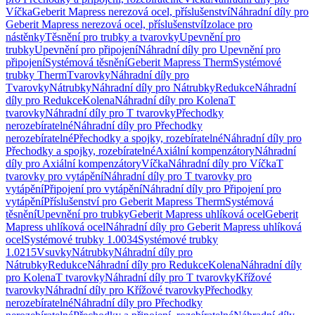
Víčka
Geberit Mapress nerezová ocel, příslušenství
Náhradní díly pro
Geberit Mapress nerezová ocel, příslušenství
Izolace pro
nástěnky
Těsnění pro trubky a tvarovky
Upevnění pro
trubky
Upevnění pro připojení
Náhradní díly pro Upevnění pro
připojení
Systémová těsnění
Geberit Mapress Therm
Systémové
trubky Therm
Tvarovky
Náhradní díly pro
Tvarovky
Nátrubky
Náhradní díly pro Nátrubky
Redukce
Náhradní
díly pro Redukce
Kolena
Náhradní díly pro Kolena
T
tvarovky
Náhradní díly pro T tvarovky
Přechodky
nerozebíratelné
Náhradní díly pro Přechodky
nerozebíratelné
Přechodky a spojky, rozebíratelné
Náhradní díly pro
Přechodky a spojky, rozebíratelné
Axiální kompenzátory
Náhradní
díly pro Axiální kompenzátory
Víčka
Náhradní díly pro Víčka
T
tvarovky pro vytápění
Náhradní díly pro T tvarovky pro
vytápění
Připojení pro vytápění
Náhradní díly pro Připojení pro
vytápění
Příslušenství pro Geberit Mapress Therm
Systémová
těsnění
Upevnění pro trubky
Geberit Mapress uhlíková ocel
Geberit
Mapress uhlíková ocel
Náhradní díly pro Geberit Mapress uhlíková
ocel
Systémové trubky 1.0034
Systémové trubky
1.0215
Vsuvky
Nátrubky
Náhradní díly pro
Nátrubky
Redukce
Náhradní díly pro Redukce
Kolena
Náhradní díly
pro Kolena
T tvarovky
Náhradní díly pro T tvarovky
Křížové
tvarovky
Náhradní díly pro Křížové tvarovky
Přechodky
nerozebíratelné
Náhradní díly pro Přechodky