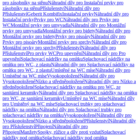
pro zásobníky na stěnu
Náhradní díly pro Instalační prvky pro
zásobníky na stěnu
Příslušenství
Náhradní díly pro
Příslušenství
Geberit Kombifix
Instalační prvky
Náhradní díly pro
Instalační prvky
Prvky pro WC
Náhradní díly pro Prvky pro
WC
Montážní prvky pro umyvadla
Náhradní díly pro Montážní
prvky pro umyvadla
Montážní prvky pro bidety
Náhradní díly pro
Montážní prvky pro bidety
Prvky pro pisoáry
Náhradní díly pro
Prvky pro pisoáry
Montážní prvky pro sprchy
Náhradní díly pro
Montážní prvky pro sprchy
Příslušenství
Náhradní díly pro
Příslušenství
Pro prvky WC
Pro upevnění
Náhradní díly pro Pro
upevnění
Splachovací nádržky na omítku
Splachovací nádržky na
omítku pro WC, z plastu
Náhradní díly pro Splachovací nádržky na
omítku pro WC, z plastu
Umístěné na WC míse
Náhradní díly pro
Umístěné na WC míse
Vysokopoložené
Náhradní díly pro
Vysokopoložené
Nízko a středněpoložené
Náhradní díly pro Nízko a
středněpoložené
Splachovací nádržky na omítku pro WC, ze
sanitární keramiky
Náhradní díly pro Splachovací nádržky na omítku
pro WC, ze sanitární keramiky
Umístěný na WC míse
Náhradní díly
pro Umístěný na WC míse
Splachovací trubky pro splachovací
nádržky na omítku
Náhradní díly pro Splachovací trubky pro
splachovací nádržky na omítku
Vysokopoložené
Náhradní díly pro
Vysokopoložené
Nízko a středněpoložené
Příslušenství
Náhradní díly
pro Příslušenství
Připojení
Náhradní díly pro
Připojení
Manžety
Spojky, růžice a díly proti vzdutí
Splachovací
nádržky pod omítku
Splachovací nádržky pod omítku