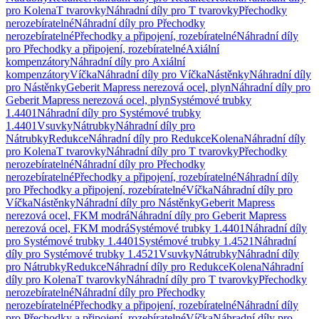
pro Kolena
T tvarovky
Náhradní díly pro T tvarovky
Přechodky
nerozebíratelné
Náhradní díly pro Přechodky
nerozebíratelné
Přechodky a připojení, rozebíratelné
Náhradní díly
pro Přechodky a připojení, rozebíratelné
Axiální
kompenzátory
Náhradní díly pro Axiální
kompenzátory
Víčka
Náhradní díly pro Víčka
Nástěnky
Náhradní díly
pro Nástěnky
Geberit Mapress nerezová ocel, plyn
Náhradní díly pro
Geberit Mapress nerezová ocel, plyn
Systémové trubky
1.4401
Náhradní díly pro Systémové trubky
1.4401
Vsuvky
Nátrubky
Náhradní díly pro
Nátrubky
Redukce
Náhradní díly pro Redukce
Kolena
Náhradní díly
pro Kolena
T tvarovky
Náhradní díly pro T tvarovky
Přechodky
nerozebíratelné
Náhradní díly pro Přechodky
nerozebíratelné
Přechodky a připojení, rozebíratelné
Náhradní díly
pro Přechodky a připojení, rozebíratelné
Víčka
Náhradní díly pro
Víčka
Nástěnky
Náhradní díly pro Nástěnky
Geberit Mapress
nerezová ocel, FKM modrá
Náhradní díly pro Geberit Mapress
nerezová ocel, FKM modrá
Systémové trubky 1.4401
Náhradní díly
pro Systémové trubky 1.4401
Systémové trubky 1.4521
Náhradní
díly pro Systémové trubky 1.4521
Vsuvky
Nátrubky
Náhradní díly
pro Nátrubky
Redukce
Náhradní díly pro Redukce
Kolena
Náhradní
díly pro Kolena
T tvarovky
Náhradní díly pro T tvarovky
Přechodky
nerozebíratelné
Náhradní díly pro Přechodky
nerozebíratelné
Přechodky a připojení, rozebíratelné
Náhradní díly
pro Přechodky a připojení, rozebíratelné
Víčka
Náhradní díly pro