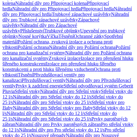
kolena
Náhradní díly pro Připojovací kolena
Připojovací
hrdla
Náhradní díly pro Připojovací hrdla
Připojovací hrdla
Náhradní
díly pro Připojovací hrdla
Trubkové zápachové uzávěrky
Náhradní
díly pro Trubkové zápachové uzávěrky
Zápachové
uzávěrky
Náhradní díly pro Zápachové
uzávěrky
Příslušenství
Trubkové objímky
Upevnění pro trubkové
objímky
Nosné korýtka
Víčka
Těsnění
Ochranné zátky
Spotřební
materiál
Požární ochrana, zvuková izolace a ochrana proti
vlhkosti
Požární ochrana
Náhradní díly pro Požární ochrana
Požární
ochrana pro kanalizační systémy
Náhradní díly pro Požární ochrana
pro kanalizační systémy
Zvuková izolace
Izolace pro přerušení hluku
šířeného konstrukcemi
Izolace pro přerušení hluku šířeného
konstrukcemi a proti hluku šířenému vzduchem
Ochrana proti
vlhkosti
Těsnění
Přivzdušňovací ventily pro
kanalizaci
Přivzdušňovací ventily
Náhradní díly pro Přivzdušňovací
ventily
Prvky k zadržení energie
Střešní odvodňovací systém Geberit
Pluvia
Střešní vtoky
Náhradní díly pro Střešní vtoky
Střešní vtoky do
12 l/s
Náhradní díly pro Střešní vtoky do 12 l/s
Střešní vtoky do
25 l/s
Náhradní díly pro Střešní vtoky do 25 l/s
Střešní vtoky pro
žlaby
Náhradní díly pro Střešní vtoky pro žlaby
Střešní vtoky do 12
l/s
Náhradní díly pro Střešní vtoky do 12 l/s
Střešní vtoky do
25 l/s
Náhradní díly pro Střešní vtoky do 25 l/s
Prvky parotěsných
zábran
Náhradní díly pro Prvky parotěsných zábran
Pro střešní vtoky
do 12 l/s
Náhradní díly pro Pro střešní vtoky do 12 l/s
Pro střešní
vtoky do 25 l/s
Nouzové přepady
Náhradní díly pro Nouzové