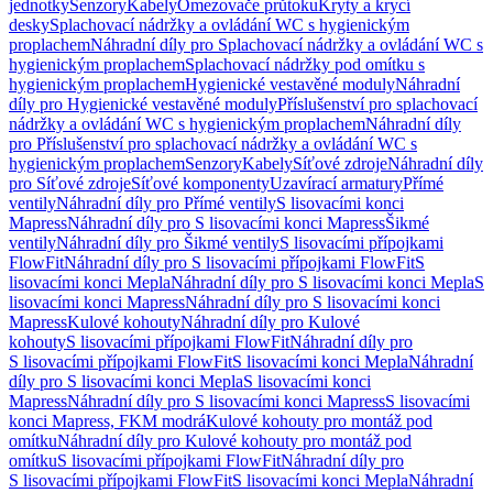
jednotky
Senzory
Kabely
Omezovače průtoku
Kryty a krycí
desky
Splachovací nádržky a ovládání WC s hygienickým
proplachem
Náhradní díly pro Splachovací nádržky a ovládání WC s
hygienickým proplachem
Splachovací nádržky pod omítku s
hygienickým proplachem
Hygienické vestavěné moduly
Náhradní
díly pro Hygienické vestavěné moduly
Příslušenství pro splachovací
nádržky a ovládání WC s hygienickým proplachem
Náhradní díly
pro Příslušenství pro splachovací nádržky a ovládání WC s
hygienickým proplachem
Senzory
Kabely
Síťové zdroje
Náhradní díly
pro Síťové zdroje
Síťové komponenty
Uzavírací armatury
Přímé
ventily
Náhradní díly pro Přímé ventily
S lisovacími konci
Mapress
Náhradní díly pro S lisovacími konci Mapress
Šikmé
ventily
Náhradní díly pro Šikmé ventily
S lisovacími přípojkami
FlowFit
Náhradní díly pro S lisovacími přípojkami FlowFit
S
lisovacími konci Mepla
Náhradní díly pro S lisovacími konci Mepla
S
lisovacími konci Mapress
Náhradní díly pro S lisovacími konci
Mapress
Kulové kohouty
Náhradní díly pro Kulové
kohouty
S lisovacími přípojkami FlowFit
Náhradní díly pro
S lisovacími přípojkami FlowFit
S lisovacími konci Mepla
Náhradní
díly pro S lisovacími konci Mepla
S lisovacími konci
Mapress
Náhradní díly pro S lisovacími konci Mapress
S lisovacími
konci Mapress, FKM modrá
Kulové kohouty pro montáž pod
omítku
Náhradní díly pro Kulové kohouty pro montáž pod
omítku
S lisovacími přípojkami FlowFit
Náhradní díly pro
S lisovacími přípojkami FlowFit
S lisovacími konci Mepla
Náhradní