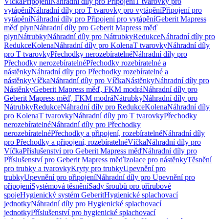
Víčka
Připojení
Náhradní díly pro Připojení
T tvarovky pro
vytápění
Náhradní díly pro T tvarovky pro vytápění
Připojení pro
vytápění
Náhradní díly pro Připojení pro vytápění
Geberit Mapress
měď plyn
Náhradní díly pro Geberit Mapress měď
plyn
Nátrubky
Náhradní díly pro Nátrubky
Redukce
Náhradní díly pro
Redukce
Kolena
Náhradní díly pro Kolena
T tvarovky
Náhradní díly
pro T tvarovky
Přechodky nerozebíratelné
Náhradní díly pro
Přechodky nerozebíratelné
Přechodky rozebíratelné a
nástěnky
Náhradní díly pro Přechodky rozebíratelné a
nástěnky
Víčka
Náhradní díly pro Víčka
Nástěnky
Náhradní díly pro
Nástěnky
Geberit Mapress měď, FKM modrá
Náhradní díly pro
Geberit Mapress měď, FKM modrá
Nátrubky
Náhradní díly pro
Nátrubky
Redukce
Náhradní díly pro Redukce
Kolena
Náhradní díly
pro Kolena
T tvarovky
Náhradní díly pro T tvarovky
Přechodky
nerozebíratelné
Náhradní díly pro Přechodky
nerozebíratelné
Přechodky a připojení, rozebíratelné
Náhradní díly
pro Přechodky a připojení, rozebíratelné
Víčka
Náhradní díly pro
Víčka
Příslušenství pro Geberit Mapress měď
Náhradní díly pro
Příslušenství pro Geberit Mapress měď
Izolace pro nástěnky
Těsnění
pro trubky a tvarovky
Kryty pro trubky
Upevnění pro
trubky
Upevnění pro připojení
Náhradní díly pro Upevnění pro
připojení
Systémová těsnění
Sady šroubů pro přírubové
spoje
Hygienický systém Geberit
Hygienické splachovací
jednotky
Náhradní díly pro Hygienické splachovací
jednotky
Příslušenství pro hygienické splachovací