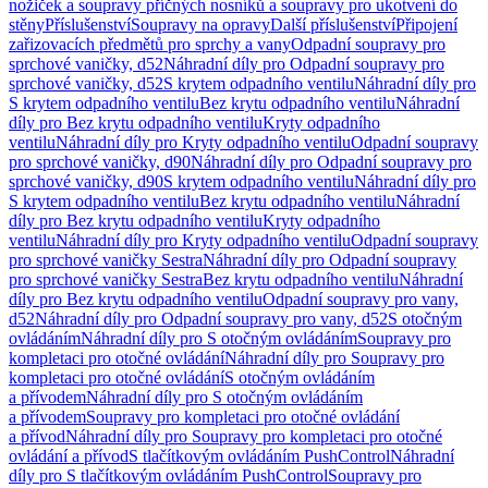
nožiček a soupravy příčných nosníků a soupravy pro ukotvení do
stěny
Příslušenství
Soupravy na opravy
Další příslušenství
Připojení
zařizovacích předmětů pro sprchy a vany
Odpadní soupravy pro
sprchové vaničky, d52
Náhradní díly pro Odpadní soupravy pro
sprchové vaničky, d52
S krytem odpadního ventilu
Náhradní díly pro
S krytem odpadního ventilu
Bez krytu odpadního ventilu
Náhradní
díly pro Bez krytu odpadního ventilu
Kryty odpadního
ventilu
Náhradní díly pro Kryty odpadního ventilu
Odpadní soupravy
pro sprchové vaničky, d90
Náhradní díly pro Odpadní soupravy pro
sprchové vaničky, d90
S krytem odpadního ventilu
Náhradní díly pro
S krytem odpadního ventilu
Bez krytu odpadního ventilu
Náhradní
díly pro Bez krytu odpadního ventilu
Kryty odpadního
ventilu
Náhradní díly pro Kryty odpadního ventilu
Odpadní soupravy
pro sprchové vaničky Sestra
Náhradní díly pro Odpadní soupravy
pro sprchové vaničky Sestra
Bez krytu odpadního ventilu
Náhradní
díly pro Bez krytu odpadního ventilu
Odpadní soupravy pro vany,
d52
Náhradní díly pro Odpadní soupravy pro vany, d52
S otočným
ovládáním
Náhradní díly pro S otočným ovládáním
Soupravy pro
kompletaci pro otočné ovládání
Náhradní díly pro Soupravy pro
kompletaci pro otočné ovládání
S otočným ovládáním
a přívodem
Náhradní díly pro S otočným ovládáním
a přívodem
Soupravy pro kompletaci pro otočné ovládání
a přívod
Náhradní díly pro Soupravy pro kompletaci pro otočné
ovládání a přívod
S tlačítkovým ovládáním PushControl
Náhradní
díly pro S tlačítkovým ovládáním PushControl
Soupravy pro