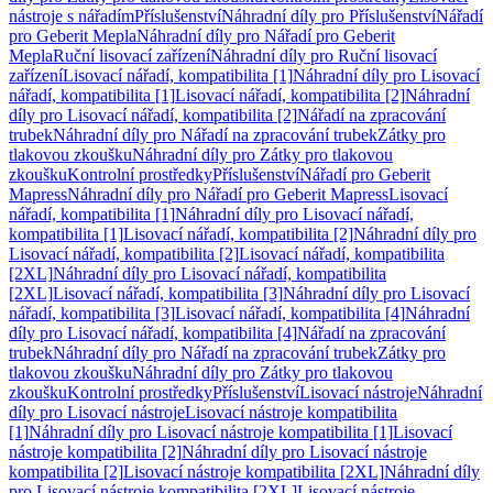
nástroje s nářadím
Příslušenství
Náhradní díly pro Příslušenství
Nářadí
pro Geberit Mepla
Náhradní díly pro Nářadí pro Geberit
Mepla
Ruční lisovací zařízení
Náhradní díly pro Ruční lisovací
zařízení
Lisovací nářadí, kompatibilita [1]
Náhradní díly pro Lisovací
nářadí, kompatibilita [1]
Lisovací nářadí, kompatibilita [2]
Náhradní
díly pro Lisovací nářadí, kompatibilita [2]
Nářadí na zpracování
trubek
Náhradní díly pro Nářadí na zpracování trubek
Zátky pro
tlakovou zkoušku
Náhradní díly pro Zátky pro tlakovou
zkoušku
Kontrolní prostředky
Příslušenství
Nářadí pro Geberit
Mapress
Náhradní díly pro Nářadí pro Geberit Mapress
Lisovací
nářadí, kompatibilita [1]
Náhradní díly pro Lisovací nářadí,
kompatibilita [1]
Lisovací nářadí, kompatibilita [2]
Náhradní díly pro
Lisovací nářadí, kompatibilita [2]
Lisovací nářadí, kompatibilita
[2XL]
Náhradní díly pro Lisovací nářadí, kompatibilita
[2XL]
Lisovací nářadí, kompatibilita [3]
Náhradní díly pro Lisovací
nářadí, kompatibilita [3]
Lisovací nářadí, kompatibilita [4]
Náhradní
díly pro Lisovací nářadí, kompatibilita [4]
Nářadí na zpracování
trubek
Náhradní díly pro Nářadí na zpracování trubek
Zátky pro
tlakovou zkoušku
Náhradní díly pro Zátky pro tlakovou
zkoušku
Kontrolní prostředky
Příslušenství
Lisovací nástroje
Náhradní
díly pro Lisovací nástroje
Lisovací nástroje kompatibilita
[1]
Náhradní díly pro Lisovací nástroje kompatibilita [1]
Lisovací
nástroje kompatibilita [2]
Náhradní díly pro Lisovací nástroje
kompatibilita [2]
Lisovací nástroje kompatibilita [2XL]
Náhradní díly
pro Lisovací nástroje kompatibilita [2XL]
Lisovací nástroje,