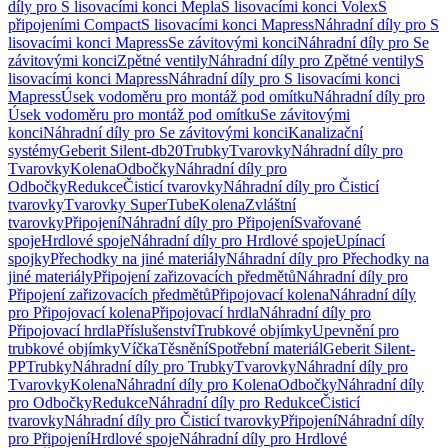
díly pro S lisovacími konci Mepla
S lisovacími konci Volex
S
připojeními Compact
S lisovacími konci Mapress
Náhradní díly pro S
lisovacími konci Mapress
Se závitovými konci
Náhradní díly pro Se
závitovými konci
Zpětné ventily
Náhradní díly pro Zpětné ventily
S
lisovacími konci Mapress
Náhradní díly pro S lisovacími konci
Mapress
Úsek vodoměru pro montáž pod omítku
Náhradní díly pro
Úsek vodoměru pro montáž pod omítku
Se závitovými
konci
Náhradní díly pro Se závitovými konci
Kanalizační
systémy
Geberit Silent-db20
Trubky
Tvarovky
Náhradní díly pro
Tvarovky
Kolena
Odbočky
Náhradní díly pro
Odbočky
Redukce
Čisticí tvarovky
Náhradní díly pro Čisticí
tvarovky
Tvarovky SuperTube
Kolena
Zvláštní
tvarovky
Připojení
Náhradní díly pro Připojení
Svařované
spoje
Hrdlové spoje
Náhradní díly pro Hrdlové spoje
Upínací
spojky
Přechodky na jiné materiály
Náhradní díly pro Přechodky na
jiné materiály
Připojení zařizovacích předmětů
Náhradní díly pro
Připojení zařizovacích předmětů
Připojovací kolena
Náhradní díly
pro Připojovací kolena
Připojovací hrdla
Náhradní díly pro
Připojovací hrdla
Příslušenství
Trubkové objímky
Upevnění pro
trubkové objímky
Víčka
Těsnění
Spotřební materiál
Geberit Silent-
PP
Trubky
Náhradní díly pro Trubky
Tvarovky
Náhradní díly pro
Tvarovky
Kolena
Náhradní díly pro Kolena
Odbočky
Náhradní díly
pro Odbočky
Redukce
Náhradní díly pro Redukce
Čisticí
tvarovky
Náhradní díly pro Čisticí tvarovky
Připojení
Náhradní díly
pro Připojení
Hrdlové spoje
Náhradní díly pro Hrdlové