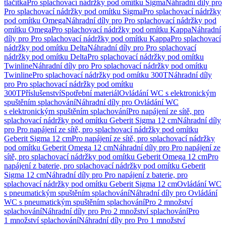
tlačítka
Pro splachovací nádržky pod omítku Sigma
Náhradní díly pro
Pro splachovací nádržky pod omítku Sigma
Pro splachovací nádržky
pod omítku Omega
Náhradní díly pro Pro splachovací nádržky pod
omítku Omega
Pro splachovací nádržky pod omítku Kappa
Náhradní
díly pro Pro splachovací nádržky pod omítku Kappa
Pro splachovací
nádržky pod omítku Delta
Náhradní díly pro Pro splachovací
nádržky pod omítku Delta
Pro splachovací nádržky pod omítku
Twinline
Náhradní díly pro Pro splachovací nádržky pod omítku
Twinline
Pro splachovací nádržky pod omítku 300T
Náhradní díly
pro Pro splachovací nádržky pod omítku
300T
Příslušenství
Spotřební materiál
Ovládání WC s elektronickým
spuštěním splachování
Náhradní díly pro Ovládání WC
s elektronickým spuštěním splachování
Pro napájení ze sítě, pro
splachovací nádržky pod omítku Geberit Sigma 12 cm
Náhradní díly
pro Pro napájení ze sítě, pro splachovací nádržky pod omítku
Geberit Sigma 12 cm
Pro napájení ze sítě, pro splachovací nádržky
pod omítku Geberit Omega 12 cm
Náhradní díly pro Pro napájení ze
sítě, pro splachovací nádržky pod omítku Geberit Omega 12 cm
Pro
napájení z baterie, pro splachovací nádržky pod omítku Geberit
Sigma 12 cm
Náhradní díly pro Pro napájení z baterie, pro
splachovací nádržky pod omítku Geberit Sigma 12 cm
Ovládání WC
s pneumatickým spuštěním splachování
Náhradní díly pro Ovládání
WC s pneumatickým spuštěním splachování
Pro 2 množství
splachování
Náhradní díly pro Pro 2 množství splachování
Pro
1 množství splachování
Náhradní díly pro Pro 1 množství