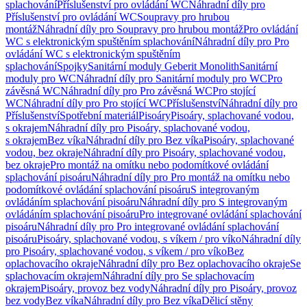
splachování
Příslušenství pro ovládání WC
Náhradní díly pro
Příslušenství pro ovládání WC
Soupravy pro hrubou
montáž
Náhradní díly pro Soupravy pro hrubou montáž
Pro ovládání
WC s elektronickým spuštěním splachování
Náhradní díly pro Pro
ovládání WC s elektronickým spuštěním
splachování
Spojky
Sanitární moduly Geberit Monolith
Sanitární
moduly pro WC
Náhradní díly pro Sanitární moduly pro WC
Pro
závěsná WC
Náhradní díly pro Pro závěsná WC
Pro stojící
WC
Náhradní díly pro Pro stojící WC
Příslušenství
Náhradní díly pro
Příslušenství
Spotřební materiál
Pisoáry
Pisoáry, splachované vodou,
s okrajem
Náhradní díly pro Pisoáry, splachované vodou,
s okrajem
Bez víka
Náhradní díly pro Bez víka
Pisoáry, splachované
vodou, bez okraje
Náhradní díly pro Pisoáry, splachované vodou,
bez okraje
Pro montáž na omítku nebo podomítkové ovládání
splachování pisoáru
Náhradní díly pro Pro montáž na omítku nebo
podomítkové ovládání splachování pisoáru
S integrovaným
ovládáním splachování pisoáru
Náhradní díly pro S integrovaným
ovládáním splachování pisoáru
Pro integrované ovládání splachování
pisoáru
Náhradní díly pro Pro integrované ovládání splachování
pisoáru
Pisoáry, splachované vodou, s víkem / pro víko
Náhradní díly
pro Pisoáry, splachované vodou, s víkem / pro víko
Bez
oplachovacího okraje
Náhradní díly pro Bez oplachovacího okraje
Se
splachovacím okrajem
Náhradní díly pro Se splachovacím
okrajem
Pisoáry, provoz bez vody
Náhradní díly pro Pisoáry, provoz
bez vody
Bez víka
Náhradní díly pro Bez víka
Dělicí stěny