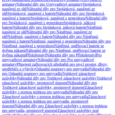
armatury
Náhradní díly pro Umyvadlové armatury
Stojánková,
napájení ze sítě
Náhradní díly pro Stojánková, napájení ze
sítě
Stojánková, napájení z baterie
Náhradní díly pro Stojánková,
napájení z baterie
Stojánková, napájení z generátoru
Náhradní díly
pro Stojánková, napájení z generátoru
Stojánková, páková
baterie
Náhradní díly pro Stojánková, páková baterie
Nástěnná,
napájení ze sítě
Náhradní díly pro Nástěnná, napájení ze
sítě
Nástěnná, napájení z baterie
Náhradní díly pro Nástěnná,
napájení z baterie
Nástěnná, napájení z generátoru
Náhradní díly pro
Nástěnná, napájení z generátoru
Nástěnná, směšovací baterie se
dvěma pákami
Náhradní díly pro Nástěnná, směšovací baterie se
dvěma pákami
Příslušenství
Náhradní díly pro Příslušenství
Pro
umyvadlové armatury
Náhradní díly pro Pro umyvadlové
armatury
Připojení zařizovacích předmětů pro mycí prostor, dřezy,
spotřebiče a výlevky
Odpadní soupravy pro umyvadla
Náhradní díly
pro Odpadní soupravy pro umyvadla
Trubkové zápachové
uzávěrky
Náhradní díly pro Trubkové zápachové uzávěrky
Trubkové
zápachové uzávěrky, prostorově úsporné
Náhradní díly pro
Trubkové zápachové uzávěrky, prostorově úsporné
Zápachové
uzávěrky s nornou trubkou pro umyvadla
Náhradní díly pro
Zápachové uzávěrky s nornou trubkou pro umyvadla
Zápachové
uzávěrky s nornou trubkou pro umyvadla, prostorově
úsporné
Náhradní díly pro Zápachové uzávěrky s nornou trubkou
pro umyvadla, prostorově úsporné
Zápachové uzávěrky pod