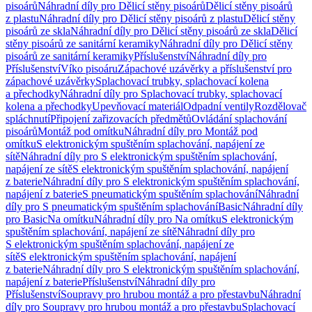
pisoárů
Náhradní díly pro Dělicí stěny pisoárů
Dělicí stěny pisoárů
z plastu
Náhradní díly pro Dělicí stěny pisoárů z plastu
Dělicí stěny
pisoárů ze skla
Náhradní díly pro Dělicí stěny pisoárů ze skla
Dělicí
stěny pisoárů ze sanitární keramiky
Náhradní díly pro Dělicí stěny
pisoárů ze sanitární keramiky
Příslušenství
Náhradní díly pro
Příslušenství
Víko pisoáru
Zápachové uzávěrky a příslušenství pro
zápachové uzávěrky
Splachovací trubky, splachovací kolena
a přechodky
Náhradní díly pro Splachovací trubky, splachovací
kolena a přechodky
Upevňovací materiál
Odpadní ventily
Rozdělovač
spláchnutí
Připojení zařizovacích předmětů
Ovládání splachování
pisoárů
Montáž pod omítku
Náhradní díly pro Montáž pod
omítku
S elektronickým spuštěním splachování, napájení ze
sítě
Náhradní díly pro S elektronickým spuštěním splachování,
napájení ze sítě
S elektronickým spuštěním splachování, napájení
z baterie
Náhradní díly pro S elektronickým spuštěním splachování,
napájení z baterie
S pneumatickým spuštěním splachování
Náhradní
díly pro S pneumatickým spuštěním splachování
Basic
Náhradní díly
pro Basic
Na omítku
Náhradní díly pro Na omítku
S elektronickým
spuštěním splachování, napájení ze sítě
Náhradní díly pro
S elektronickým spuštěním splachování, napájení ze
sítě
S elektronickým spuštěním splachování, napájení
z baterie
Náhradní díly pro S elektronickým spuštěním splachování,
napájení z baterie
Příslušenství
Náhradní díly pro
Příslušenství
Soupravy pro hrubou montáž a pro přestavbu
Náhradní
díly pro Soupravy pro hrubou montáž a pro přestavbu
Splachovací