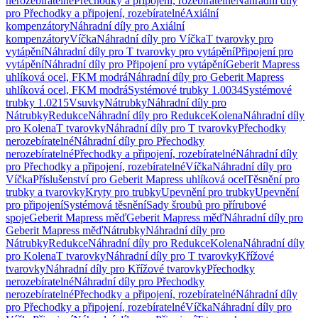
nerozebíratelné
Přechodky a připojení, rozebíratelné
Náhradní díly
pro Přechodky a připojení, rozebíratelné
Axiální
kompenzátory
Náhradní díly pro Axiální
kompenzátory
Víčka
Náhradní díly pro Víčka
T tvarovky pro
vytápění
Náhradní díly pro T tvarovky pro vytápění
Připojení pro
vytápění
Náhradní díly pro Připojení pro vytápění
Geberit Mapress
uhlíková ocel, FKM modrá
Náhradní díly pro Geberit Mapress
uhlíková ocel, FKM modrá
Systémové trubky 1.0034
Systémové
trubky 1.0215
Vsuvky
Nátrubky
Náhradní díly pro
Nátrubky
Redukce
Náhradní díly pro Redukce
Kolena
Náhradní díly
pro Kolena
T tvarovky
Náhradní díly pro T tvarovky
Přechodky
nerozebíratelné
Náhradní díly pro Přechodky
nerozebíratelné
Přechodky a připojení, rozebíratelné
Náhradní díly
pro Přechodky a připojení, rozebíratelné
Víčka
Náhradní díly pro
Víčka
Příslušenství pro Geberit Mapress uhlíková ocel
Těsnění pro
trubky a tvarovky
Kryty pro trubky
Upevnění pro trubky
Upevnění
pro připojení
Systémová těsnění
Sady šroubů pro přírubové
spoje
Geberit Mapress měď
Geberit Mapress měď
Náhradní díly pro
Geberit Mapress měď
Nátrubky
Náhradní díly pro
Nátrubky
Redukce
Náhradní díly pro Redukce
Kolena
Náhradní díly
pro Kolena
T tvarovky
Náhradní díly pro T tvarovky
Křížové
tvarovky
Náhradní díly pro Křížové tvarovky
Přechodky
nerozebíratelné
Náhradní díly pro Přechodky
nerozebíratelné
Přechodky a připojení, rozebíratelné
Náhradní díly
pro Přechodky a připojení, rozebíratelné
Víčka
Náhradní díly pro