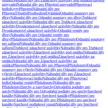
omítku
Náhradní díly pro Zápachové uzávěrky pod omítku
Připojení
umyvadel
Náhradní díly pro Připojení umyvadel
Připojovací
hrdlo
Kryty
Připojení
Náhradní díly pro
Připojení
Těsnění
Prodloužení
Ovládání
Odpadní soupravy pro
dřezy
Náhradní díly pro Odpadní soupravy pro dřezy
Trubkové
zápachové uzávěrky
Náhradní díly pro Trubkové zápachové
uzávěrky
Dvoukomorové zápachové uzávěrky
Náhradní díly pro
Dvoukomorové zápachové uzávěrky
Odpadní ventily pro
dřezy
Náhradní díly pro Odpadní ventily pro
dřezy
Příslušenství
Náhradní díly pro Příslušenství
Odpadní soupravy
pro zařízení
Náhradní díly pro Odpadní soupravy pro
zařízení
Trubkové zápachové uzávěrky
Náhradní díly pro Trubkové
zápachové uzávěrky
Zápachové uzávěrky pod omítku
Náhradní díly
pro Zápachové uzávěrky pod omítku
Zápachové uzávěrky na
omítku
Náhradní díly pro Zápachové uzávěrky na
omítku
Připojení
Náhradní díly pro Připojení
Příslušenství
Odpadní
soupravy pro výlevky
Náhradní díly pro Odpadní soupravy pro
výlevky
Zápachové uzávěrky
Náhradní díly pro Zápachové
uzávěrky
Připojovací hrdlo
Náhradní díly pro Připojovací
hrdlo
Odpadní ventily
Příslušenství
Náhradní díly pro
Příslušenství
Sprchy a vany
Sprchy
Odvodnění podlahy pro
sprchy
Náhradní díly pro Odvodnění podlahy pro sprchy
Sprchové
kanálky
Náhradní díly pro Sprchové kanálky
Příslušenství pro
sprchové kanálky
Náhradní díly pro Příslušenství pro sprchové
kanálky
Sprchové podlahové vpusti
Náhradní díly pro Sprchové