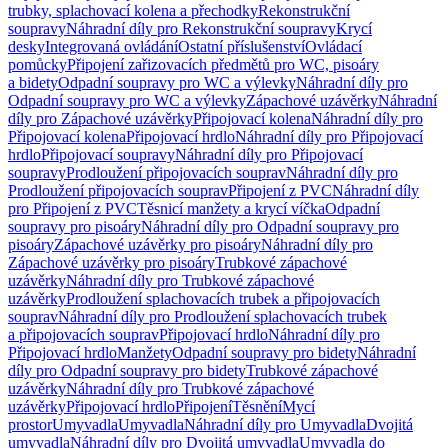
trubky, splachovací kolena a přechodky
Rekonstrukční
soupravy
Náhradní díly pro Rekonstrukční soupravy
Krycí
desky
Integrovaná ovládání
Ostatní příslušenství
Ovládací
pomůcky
Připojení zařizovacích předmětů pro WC, pisoáry
a bidety
Odpadní soupravy pro WC a výlevky
Náhradní díly pro
Odpadní soupravy pro WC a výlevky
Zápachové uzávěrky
Náhradní
díly pro Zápachové uzávěrky
Připojovací kolena
Náhradní díly pro
Připojovací kolena
Připojovací hrdlo
Náhradní díly pro Připojovací
hrdlo
Připojovací soupravy
Náhradní díly pro Připojovací
soupravy
Prodloužení připojovacích souprav
Náhradní díly pro
Prodloužení připojovacích souprav
Připojení z PVC
Náhradní díly
pro Připojení z PVC
Těsnicí manžety a krycí víčka
Odpadní
soupravy pro pisoáry
Náhradní díly pro Odpadní soupravy pro
pisoáry
Zápachové uzávěrky pro pisoáry
Náhradní díly pro
Zápachové uzávěrky pro pisoáry
Trubkové zápachové
uzávěrky
Náhradní díly pro Trubkové zápachové
uzávěrky
Prodloužení splachovacích trubek a připojovacích
souprav
Náhradní díly pro Prodloužení splachovacích trubek
a připojovacích souprav
Připojovací hrdlo
Náhradní díly pro
Připojovací hrdlo
Manžety
Odpadní soupravy pro bidety
Náhradní
díly pro Odpadní soupravy pro bidety
Trubkové zápachové
uzávěrky
Náhradní díly pro Trubkové zápachové
uzávěrky
Připojovací hrdlo
Připojení
Těsnění
Mycí
prostor
Umyvadla
Umyvadla
Náhradní díly pro Umyvadla
Dvojitá
umyvadla
Náhradní díly pro Dvojitá umyvadla
Umyvadla do