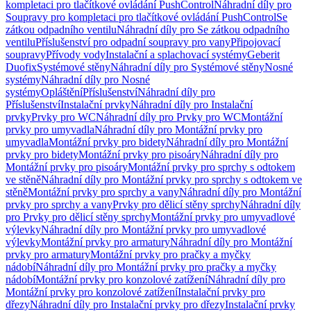
kompletaci pro tlačítkové ovládání PushControl
Náhradní díly pro
Soupravy pro kompletaci pro tlačítkové ovládání PushControl
Se
zátkou odpadního ventilu
Náhradní díly pro Se zátkou odpadního
ventilu
Příslušenství pro odpadní soupravy pro vany
Připojovací
soupravy
Přívody vody
Instalační a splachovací systémy
Geberit
Duofix
Systémové stěny
Náhradní díly pro Systémové stěny
Nosné
systémy
Náhradní díly pro Nosné
systémy
Opláštění
Příslušenství
Náhradní díly pro
Příslušenství
Instalační prvky
Náhradní díly pro Instalační
prvky
Prvky pro WC
Náhradní díly pro Prvky pro WC
Montážní
prvky pro umyvadla
Náhradní díly pro Montážní prvky pro
umyvadla
Montážní prvky pro bidety
Náhradní díly pro Montážní
prvky pro bidety
Montážní prvky pro pisoáry
Náhradní díly pro
Montážní prvky pro pisoáry
Montážní prvky pro sprchy s odtokem
ve stěně
Náhradní díly pro Montážní prvky pro sprchy s odtokem ve
stěně
Montážní prvky pro sprchy a vany
Náhradní díly pro Montážní
prvky pro sprchy a vany
Prvky pro dělicí stěny sprchy
Náhradní díly
pro Prvky pro dělicí stěny sprchy
Montážní prvky pro umyvadlové
výlevky
Náhradní díly pro Montážní prvky pro umyvadlové
výlevky
Montážní prvky pro armatury
Náhradní díly pro Montážní
prvky pro armatury
Montážní prvky pro pračky a myčky
nádobí
Náhradní díly pro Montážní prvky pro pračky a myčky
nádobí
Montážní prvky pro konzolové zatížení
Náhradní díly pro
Montážní prvky pro konzolové zatížení
Instalační prvky pro
dřezy
Náhradní díly pro Instalační prvky pro dřezy
Instalační prvky