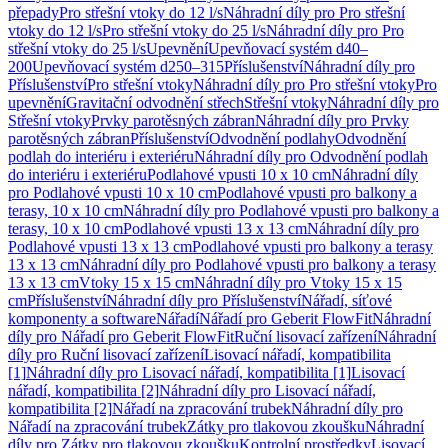
přepady
Pro střešní vtoky do 12 l/s
Náhradní díly pro Pro střešní
vtoky do 12 l/s
Pro střešní vtoky do 25 l/s
Náhradní díly pro Pro
střešní vtoky do 25 l/s
Upevnění
Upevňovací systém d40–
200
Upevňovací systém d250–315
Příslušenství
Náhradní díly pro
Příslušenství
Pro střešní vtoky
Náhradní díly pro Pro střešní vtoky
Pro
upevnění
Gravitační odvodnění střech
Střešní vtoky
Náhradní díly pro
Střešní vtoky
Prvky parotěsných zábran
Náhradní díly pro Prvky
parotěsných zábran
Příslušenství
Odvodnění podlahy
Odvodnění
podlah do interiéru i exteriéru
Náhradní díly pro Odvodnění podlah
do interiéru i exteriéru
Podlahové vpusti 10 x 10 cm
Náhradní díly
pro Podlahové vpusti 10 x 10 cm
Podlahové vpusti pro balkony a
terasy, 10 x 10 cm
Náhradní díly pro Podlahové vpusti pro balkony a
terasy, 10 x 10 cm
Podlahové vpusti 13 x 13 cm
Náhradní díly pro
Podlahové vpusti 13 x 13 cm
Podlahové vpusti pro balkony a terasy
13 x 13 cm
Náhradní díly pro Podlahové vpusti pro balkony a terasy
13 x 13 cm
Vtoky 15 x 15 cm
Náhradní díly pro Vtoky 15 x 15
cm
Příslušenství
Náhradní díly pro Příslušenství
Nářadí, síťové
komponenty a software
Nářadí
Nářadí pro Geberit FlowFit
Náhradní
díly pro Nářadí pro Geberit FlowFit
Ruční lisovací zařízení
Náhradní
díly pro Ruční lisovací zařízení
Lisovací nářadí, kompatibilita
[1]
Náhradní díly pro Lisovací nářadí, kompatibilita [1]
Lisovací
nářadí, kompatibilita [2]
Náhradní díly pro Lisovací nářadí,
kompatibilita [2]
Nářadí na zpracování trubek
Náhradní díly pro
Nářadí na zpracování trubek
Zátky pro tlakovou zkoušku
Náhradní
díly pro Zátky pro tlakovou zkoušku
Kontrolní prostředky
Lisovací