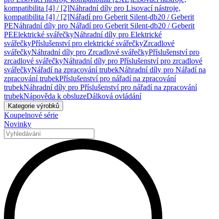
kompatibilita [4] / [2]
Náhradní díly pro Lisovací nástroje,
kompatibilita [4] / [2]
Nářadí pro Geberit Silent-db20 / Geberit
PE
Náhradní díly pro Nářadí pro Geberit Silent-db20 / Geberit
PE
Elektrické svářečky
Náhradní díly pro Elektrické
svářečky
Příslušenství pro elektrické svářečky
Zrcadlové
svářečky
Náhradní díly pro Zrcadlové svářečky
Příslušenství pro
zrcadlové svářečky
Náhradní díly pro Příslušenství pro zrcadlové
svářečky
Nářadí na zpracování trubek
Náhradní díly pro Nářadí na
zpracování trubek
Příslušenství pro nářadí na zpracování
trubek
Náhradní díly pro Příslušenství pro nářadí na zpracování
trubek
Nápověda k obsluze
Dálková ovládání
Kategorie výrobků
Koupelnové série
Novinky