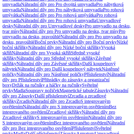
umyvadla
Náhradní díly pro Pro dvojitá umyvadla
Pro nábytková
umyvadla
Náhradní díly pro Pro nábytková umyvadla
Pro rohová
umývátka
Náhradní díly pro Pro rohová umývátka
Pro rohová
umyvadla
Náhradní díly pro Pro rohová umyvadla
Umyvadlové
desky
Náhradní díly pro Umyvadlové desky
Pro umyvadlo na desku,
tvar mísy
Náhradní díly pro Pro umyvadlo na desku, tvar mísy
Pro
umyvadlo na desku, pravoúhlé
Náhradní díly pro Pro umyvadlo na
desku, pravoúhlé
Boční prvky
Náhradní díly pro Boční prvky
Nízké
boční skříňky
Náhradní díly pro Nízké boční skříňky
Vysoká
skříň
Náhradní díly pro Vysoká skříň
Středně vysoké
skříňky
Náhradní díly pro Středně vysoké skříňky
Závěsné
skříňky
Náhradní díly pro Závěsné skříňky
Další koupelnový
nábytek
Náhradní díly pro Další koupelnový nábytek
Nástěnné
poličky
Náhradní díly pro Nástěnné poličky
Příslušenství
Náhradní
díly pro Příslušenství
Přihrádky do zásuvky a organizační
boxy
Držák na ručníky a háčky na ručníky
Světelné
prvky
Madla
Soupravy nožiček
Magnetické tabule
Zásuvky
Náhradní
díly pro Zásuvky
Další příslušenství
Zrcadla a zrcadlové
skříňky
Zrcadlo
Náhradní díly pro Zrcadlo
S integrovaným
osvětlením
Náhradní díly pro S integrovaným osvětlením
Bez
integrovaného osvětlení
Zrcadlové skříňky
Náhradní díly pro
Zrcadlové skříňky
S integrovaným osvětlením
Náhradní díly pro
S integrovaným osvětlením
Bez integrovaného osvětlení
Náhradní
díly pro Bez integrovaného osvětlení
Příslušenství
Světelné
prvky
Madla
Další příslušenství
Zásuvky
Armatury
Umyvadlové