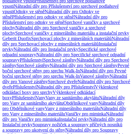
podlahové vpusti
Příslušenství pro sprchové podlahové
vpusti
Náhradní díly pro Příslušenství pro sprchové podlahové
vpusti
Odtoky ve stěně
Náhradní díly pro Odtoky ve
stěně
Příslušenství pro odtoky ve stěně
Náhradní díly pro
Příslušenství pro odtoky ve stěně
Sprchové vaničky a sprchové
plochy
Náhradní díly pro Sprchové vaničky a sprchové
plochy
Sprchové vaničky z minerálního materiálu a instalační prvky
Geberit Duofix
Sprchovací plochy z minerálních materiálů
Náhradní
díly pro Sprchovací plochy z minerálních materiálů
Instalační
prvky
Náhradní díly pro Instalační prvky
Specifické sprchové
odpadní soupravy
Náhradní díly pro Specifické sprchové odpadní
soupravy
Příslušenství
Sprchové zástěny
Náhradní díly pro Sprchové
zástěny
Sprchové zástěny
Náhradní díly pro Sprchové zástěny
Pevné
boční sprchové stěny pro sprchu Walk-In
Náhradní díly pro Pevné
boční sprchové stěny pro sprchu Walk-In
Vanové zástěny
Náhradní
díly pro Vanové zástěny
Sprchové dveře
Náhradní díly pro Sprchové
dveře
Příslušenství
Náhradní díly pro Příslušenství
Výklenkové
odkládací boxy pro sprchy
Výklenkové odkládací
boxy
Příslušenství
Vany
Vany ze sanitárního akrylátu
Náhradní díly
pro Vany ze sanitárního akrylátu
Obdélníkové vany
Náhradní díly
pro Obdélníkové vany
Vany z minerálního materiálu
Náhradní díly
pro Vany z minerálního materiálu
Vaničky pro miminka
Náhradní
díly pro Vaničky pro miminka
Instalační prvky
Náhradní díly pro
Instalační prvky
Soupravy nožiček a soupravy příčných nosníků
a soupravy pro ukotvení do stěny
Náhradní díly pro Soupravy