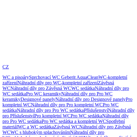
CZ
WC a pisoáry
Sprchovací WC Geberit AquaClean
WC-kompletní
zařízení
Náhradní díly pro WC-kompletní zařízení
Závěsná
WC
Náhradní díly pro Závěsná WC
WC sedátka
Náhradní díly pro
WC sedátka
Pro WC keramiky
Náhradní díly pro Pro WC
keramiky
Designové panely
Náhradní díly pro Designové panely
Pro
kompletní WC
Náhradní díly pro Pro kompletní WC
Pro WC
sedátka
Náhradní díly pro Pro WC sedátka
Příslušenství
Náhradní díly
pro Příslušenství
Pro kompletní WC
Pro WC sedátka
Náhradní díly
pro Pro WC sedátka
Pro WC sedátka a kompletní WC
Spotřební
materiál
WC a WC sedátka
Závěsná WC
Náhradní díly pro Závěsná
WC
WC s hlubokým splachováním
Náhradní díly pro