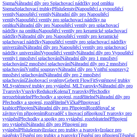
Sigma
Náhradní díly pro Splachovací nádržky pod omítku
Sigma
Splachovací trubky
Příslušenství
Napouštěcí a vypouštěcí
ventily
Napouštěcí ventily
Náhradní díly pro Napouštěcí
ventily
Napouštěcí ventily pro splachovací nádržky na
omítku
Náhradní díly pro Napouštěcí ventily pro splachovací
nádržky na omítku
Napouštěcí ventily pro keramické splachovací
nádržky
Náhradní díly pro Napouštěcí ventily pro keramické
splachovací nádržky
Napouštěcí ventily pro splachovací nádržky
univerzální
Náhradní díly pro Napouštěcí ventily pro splachovací
nádržky univerzální
Vypouštěcí ventily
Náhradní díly pro Vypouštěcí
ventily
1 množství splachování
Náhradní díly pro 1 množství
splachování
2 množství splachování
Náhradní díly pro 2 množství
splachování
Vnitřní soupravy
Náhradní díly pro Vnitřní soupravy
2
množství splachování
Náhradní díly pro 2 množství
splachování
Zásobovací systémy
Geberit FlowFit
Systémové trubky
ML
Systémové trubky pro vytápění, ML
Tvarovky
Náhradní díly pro
Tvarovky
Vsuvky
Redukce
Kolena
T tvarovky
Přechodky
nerozebíratelné
Přechodky a spojení, rozdělitelné
Náhradní díly pro
Přechodky a spojení, rozdělitelné
Víčka
Připojovací
krabice
Připojení
Náhradní díly pro Připojení
Rozdělovač se
závitovým připojením
Rozvaděč s lisovací přípojkou
T tvarovky pro
vytápění
Přechodky a spojky pro vytápění, rozebíratelné
Připojení
pro vytápění
Náhradní díly pro Připojení pro
vytápění
Příslušenství
Izolace pro trubky a tvarovky
Izolace pro
nástěnky
Těsnění pro trubky a tvarovky
Těsnění pro připojení
Těsnění