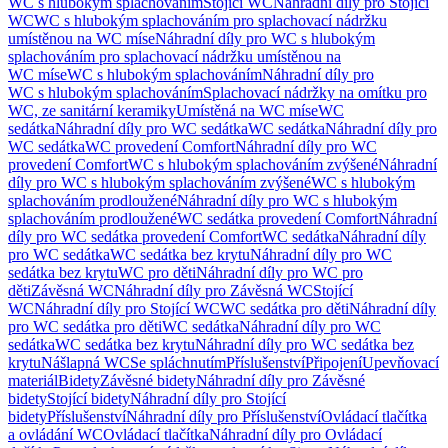
WC s hlubokým splachováním
Stojící WC
Náhradní díly pro Stojící
WC
WC s hlubokým splachováním pro splachovací nádržku
umístěnou na WC míse
Náhradní díly pro WC s hlubokým
splachováním pro splachovací nádržku umístěnou na
WC míse
WC s hlubokým splachováním
Náhradní díly pro
WC s hlubokým splachováním
Splachovací nádržky na omítku pro
WC, ze sanitární keramiky
Umístěná na WC míse
WC
sedátka
Náhradní díly pro WC sedátka
WC sedátka
Náhradní díly pro
WC sedátka
WC provedení Comfort
Náhradní díly pro WC
provedení Comfort
WC s hlubokým splachováním zvýšené
Náhradní
díly pro WC s hlubokým splachováním zvýšené
WC s hlubokým
splachováním prodloužené
Náhradní díly pro WC s hlubokým
splachováním prodloužené
WC sedátka provedení Comfort
Náhradní
díly pro WC sedátka provedení Comfort
WC sedátka
Náhradní díly
pro WC sedátka
WC sedátka bez krytu
Náhradní díly pro WC
sedátka bez krytu
WC pro děti
Náhradní díly pro WC pro
děti
Závěsná WC
Náhradní díly pro Závěsná WC
Stojící
WC
Náhradní díly pro Stojící WC
WC sedátka pro děti
Náhradní díly
pro WC sedátka pro děti
WC sedátka
Náhradní díly pro WC
sedátka
WC sedátka bez krytu
Náhradní díly pro WC sedátka bez
krytu
Nášlapná WC
Se spláchnutím
Příslušenství
Připojení
Upevňovací
materiál
Bidety
Závěsné bidety
Náhradní díly pro Závěsné
bidety
Stojící bidety
Náhradní díly pro Stojící
bidety
Příslušenství
Náhradní díly pro Příslušenství
Ovládací tlačítka
a ovládání WC
Ovládací tlačítka
Náhradní díly pro Ovládací