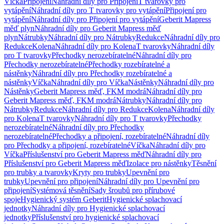
Víčka
Připojení
Náhradní díly pro Připojení
T tvarovky pro
vytápění
Náhradní díly pro T tvarovky pro vytápění
Připojení pro
vytápění
Náhradní díly pro Připojení pro vytápění
Geberit Mapress
měď plyn
Náhradní díly pro Geberit Mapress měď
plyn
Nátrubky
Náhradní díly pro Nátrubky
Redukce
Náhradní díly pro
Redukce
Kolena
Náhradní díly pro Kolena
T tvarovky
Náhradní díly
pro T tvarovky
Přechodky nerozebíratelné
Náhradní díly pro
Přechodky nerozebíratelné
Přechodky rozebíratelné a
nástěnky
Náhradní díly pro Přechodky rozebíratelné a
nástěnky
Víčka
Náhradní díly pro Víčka
Nástěnky
Náhradní díly pro
Nástěnky
Geberit Mapress měď, FKM modrá
Náhradní díly pro
Geberit Mapress měď, FKM modrá
Nátrubky
Náhradní díly pro
Nátrubky
Redukce
Náhradní díly pro Redukce
Kolena
Náhradní díly
pro Kolena
T tvarovky
Náhradní díly pro T tvarovky
Přechodky
nerozebíratelné
Náhradní díly pro Přechodky
nerozebíratelné
Přechodky a připojení, rozebíratelné
Náhradní díly
pro Přechodky a připojení, rozebíratelné
Víčka
Náhradní díly pro
Víčka
Příslušenství pro Geberit Mapress měď
Náhradní díly pro
Příslušenství pro Geberit Mapress měď
Izolace pro nástěnky
Těsnění
pro trubky a tvarovky
Kryty pro trubky
Upevnění pro
trubky
Upevnění pro připojení
Náhradní díly pro Upevnění pro
připojení
Systémová těsnění
Sady šroubů pro přírubové
spoje
Hygienický systém Geberit
Hygienické splachovací
jednotky
Náhradní díly pro Hygienické splachovací
jednotky
Příslušenství pro hygienické splachovací