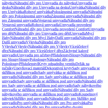
nábytku
Náhradní díly pro Umyvadla do nábytku
Umyvadla na
desku
Náhradní díly pro Umyvadla na desku
Umývátka
Náhradní díly
pro Umývátka
Rohové umývátka
Polozápustná umyvadla
Náhradní
díly pro Polozápustná umyvadla
Zápustná umyvadla
Náhradní díly
pro Zápustná umyvadla
Vestavná umyvadla
Náhradní díly pro
Vestavná umyvadla
Rohová umyvadla
Umyvadla provedení
Comfort
Náhradní díly pro Umyvadla provedení Comfort
Umyvadla
pro děti
Náhradní díly pro Umyvadla pro děti
Umyvadla
Mycí
žlaby
Náhradní díly pro Mycí žlaby
Další umyvadla
Náhradní díly pro
Další umyvadla
Výlevka
Náhradní díly pro
Výlevka
Výlevky
Náhradní díly pro Výlevky
Víceúčelový
dřez
Náhradní díly pro Víceúčelový dřez
Záchytné kalové
umyvadlo
Umyvadla pro učebny
Příslušenství
Sloupy
Náhradní díly
pro Sloupy
Sloupy
Polosloupy
Náhradní díly pro
Polosloupy
Příslušenství
Kryty odpadního ventilu
Držák na
ručníky
Upevňovací materiál
Dekorativní kryty
Sady umyvadla se
skříňkou pod umyvadlo
Sady umývátka se skříňkou pod
umyvadlo
Náhradní díly pro Sady umývátka se skříňkou pod
umyvadlo
Sady umyvadla se skříňkou pod umyvadlo
Náhradní díly
pro Sady umyvadla se skříňkou pod umyvadlo
Sady nábytkového
umyvadla se skříňkou pod umyvadlo
Náhradní díly pro Sady
nábytkového umyvadla se skříňkou pod umyvadlo
Koupelnový
nábytek
Skříňky pod umyvadlo
Náhradní díly pro Skříňky pod
umyvadlo
Pro umývátka
Náhradní díly pro Pro umývátka
Pro
umyvadla
Náhradní díly pro Pro umyvadla
Pro dvojitá