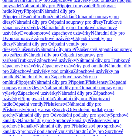
omítku
Náhradní díly pro Zápachové uzávěrky pod omítku
Připojení
umyvadel
Náhradní díly pro Připojení umyvadel
Připojovací
hrdlo
Kryty
Připojení
Náhradní díly pro
Připojení
Těsnění
Prodloužení
Ovládání
Odpadní soupravy pro
dřezy
Náhradní díly pro Odpadní soupravy pro dřezy
Trubkové
zápachové uzávěrky
Náhradní díly pro Trubkové zápachové
uzávěrky
Dvoukomorové zápachové uzávěrky
Náhradní díly pro
Dvoukomorové zápachové uzávěrky
Odpadní ventily pro
dřezy
Náhradní díly pro Odpadní ventily pro
dřezy
Příslušenství
Náhradní díly pro Příslušenství
Odpadní soupravy
pro zařízení
Náhradní díly pro Odpadní soupravy pro
zařízení
Trubkové zápachové uzávěrky
Náhradní díly pro Trubkové
zápachové uzávěrky
Zápachové uzávěrky pod omítku
Náhradní díly
pro Zápachové uzávěrky pod omítku
Zápachové uzávěrky na
omítku
Náhradní díly pro Zápachové uzávěrky na
omítku
Připojení
Náhradní díly pro Připojení
Příslušenství
Odpadní
soupravy pro výlevky
Náhradní díly pro Odpadní soupravy pro
výlevky
Zápachové uzávěrky
Náhradní díly pro Zápachové
uzávěrky
Připojovací hrdlo
Náhradní díly pro Připojovací
hrdlo
Odpadní ventily
Příslušenství
Náhradní díly pro
Příslušenství
Sprchy a vany
Sprchy
Odvodnění podlahy pro
sprchy
Náhradní díly pro Odvodnění podlahy pro sprchy
Sprchové
kanálky
Náhradní díly pro Sprchové kanálky
Příslušenství pro
sprchové kanálky
Náhradní díly pro Příslušenství pro sprchové
kanálky
Sprchové podlahové vpusti
Náhradní díly pro Sprchové