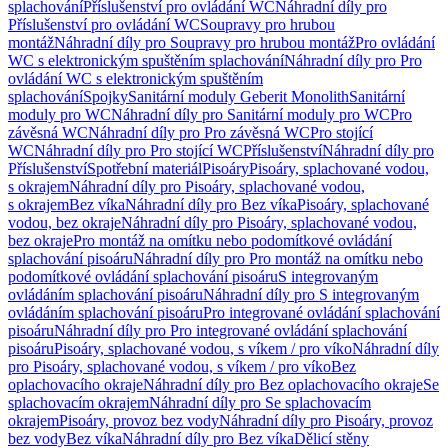
splachování
Příslušenství pro ovládání WC
Náhradní díly pro
Příslušenství pro ovládání WC
Soupravy pro hrubou
montáž
Náhradní díly pro Soupravy pro hrubou montáž
Pro ovládání
WC s elektronickým spuštěním splachování
Náhradní díly pro Pro
ovládání WC s elektronickým spuštěním
splachování
Spojky
Sanitární moduly Geberit Monolith
Sanitární
moduly pro WC
Náhradní díly pro Sanitární moduly pro WC
Pro
závěsná WC
Náhradní díly pro Pro závěsná WC
Pro stojící
WC
Náhradní díly pro Pro stojící WC
Příslušenství
Náhradní díly pro
Příslušenství
Spotřební materiál
Pisoáry
Pisoáry, splachované vodou,
s okrajem
Náhradní díly pro Pisoáry, splachované vodou,
s okrajem
Bez víka
Náhradní díly pro Bez víka
Pisoáry, splachované
vodou, bez okraje
Náhradní díly pro Pisoáry, splachované vodou,
bez okraje
Pro montáž na omítku nebo podomítkové ovládání
splachování pisoáru
Náhradní díly pro Pro montáž na omítku nebo
podomítkové ovládání splachování pisoáru
S integrovaným
ovládáním splachování pisoáru
Náhradní díly pro S integrovaným
ovládáním splachování pisoáru
Pro integrované ovládání splachování
pisoáru
Náhradní díly pro Pro integrované ovládání splachování
pisoáru
Pisoáry, splachované vodou, s víkem / pro víko
Náhradní díly
pro Pisoáry, splachované vodou, s víkem / pro víko
Bez
oplachovacího okraje
Náhradní díly pro Bez oplachovacího okraje
Se
splachovacím okrajem
Náhradní díly pro Se splachovacím
okrajem
Pisoáry, provoz bez vody
Náhradní díly pro Pisoáry, provoz
bez vody
Bez víka
Náhradní díly pro Bez víka
Dělicí stěny