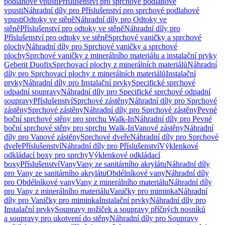
podlahové vpusti
Příslušenství pro sprchové podlahové
vpusti
Náhradní díly pro Příslušenství pro sprchové podlahové
vpusti
Odtoky ve stěně
Náhradní díly pro Odtoky ve
stěně
Příslušenství pro odtoky ve stěně
Náhradní díly pro
Příslušenství pro odtoky ve stěně
Sprchové vaničky a sprchové
plochy
Náhradní díly pro Sprchové vaničky a sprchové
plochy
Sprchové vaničky z minerálního materiálu a instalační prvky
Geberit Duofix
Sprchovací plochy z minerálních materiálů
Náhradní
díly pro Sprchovací plochy z minerálních materiálů
Instalační
prvky
Náhradní díly pro Instalační prvky
Specifické sprchové
odpadní soupravy
Náhradní díly pro Specifické sprchové odpadní
soupravy
Příslušenství
Sprchové zástěny
Náhradní díly pro Sprchové
zástěny
Sprchové zástěny
Náhradní díly pro Sprchové zástěny
Pevné
boční sprchové stěny pro sprchu Walk-In
Náhradní díly pro Pevné
boční sprchové stěny pro sprchu Walk-In
Vanové zástěny
Náhradní
díly pro Vanové zástěny
Sprchové dveře
Náhradní díly pro Sprchové
dveře
Příslušenství
Náhradní díly pro Příslušenství
Výklenkové
odkládací boxy pro sprchy
Výklenkové odkládací
boxy
Příslušenství
Vany
Vany ze sanitárního akrylátu
Náhradní díly
pro Vany ze sanitárního akrylátu
Obdélníkové vany
Náhradní díly
pro Obdélníkové vany
Vany z minerálního materiálu
Náhradní díly
pro Vany z minerálního materiálu
Vaničky pro miminka
Náhradní
díly pro Vaničky pro miminka
Instalační prvky
Náhradní díly pro
Instalační prvky
Soupravy nožiček a soupravy příčných nosníků
a soupravy pro ukotvení do stěny
Náhradní díly pro Soupravy