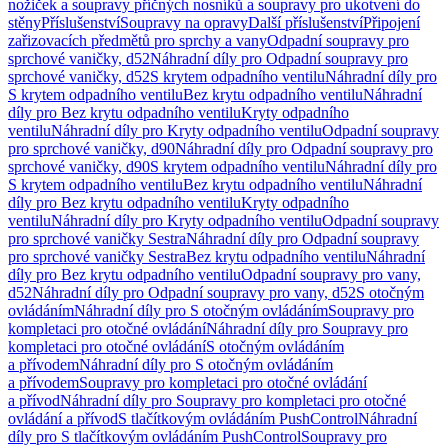
nožiček a soupravy příčných nosníků a soupravy pro ukotvení do
stěny
Příslušenství
Soupravy na opravy
Další příslušenství
Připojení
zařizovacích předmětů pro sprchy a vany
Odpadní soupravy pro
sprchové vaničky, d52
Náhradní díly pro Odpadní soupravy pro
sprchové vaničky, d52
S krytem odpadního ventilu
Náhradní díly pro
S krytem odpadního ventilu
Bez krytu odpadního ventilu
Náhradní
díly pro Bez krytu odpadního ventilu
Kryty odpadního
ventilu
Náhradní díly pro Kryty odpadního ventilu
Odpadní soupravy
pro sprchové vaničky, d90
Náhradní díly pro Odpadní soupravy pro
sprchové vaničky, d90
S krytem odpadního ventilu
Náhradní díly pro
S krytem odpadního ventilu
Bez krytu odpadního ventilu
Náhradní
díly pro Bez krytu odpadního ventilu
Kryty odpadního
ventilu
Náhradní díly pro Kryty odpadního ventilu
Odpadní soupravy
pro sprchové vaničky Sestra
Náhradní díly pro Odpadní soupravy
pro sprchové vaničky Sestra
Bez krytu odpadního ventilu
Náhradní
díly pro Bez krytu odpadního ventilu
Odpadní soupravy pro vany,
d52
Náhradní díly pro Odpadní soupravy pro vany, d52
S otočným
ovládáním
Náhradní díly pro S otočným ovládáním
Soupravy pro
kompletaci pro otočné ovládání
Náhradní díly pro Soupravy pro
kompletaci pro otočné ovládání
S otočným ovládáním
a přívodem
Náhradní díly pro S otočným ovládáním
a přívodem
Soupravy pro kompletaci pro otočné ovládání
a přívod
Náhradní díly pro Soupravy pro kompletaci pro otočné
ovládání a přívod
S tlačítkovým ovládáním PushControl
Náhradní
díly pro S tlačítkovým ovládáním PushControl
Soupravy pro