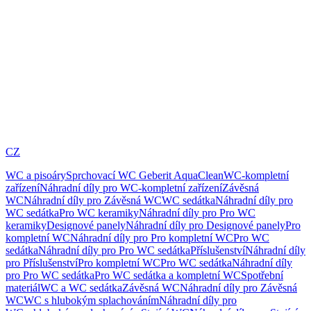
CZ
WC a pisoáry
Sprchovací WC Geberit AquaClean
WC-kompletní
zařízení
Náhradní díly pro WC-kompletní zařízení
Závěsná
WC
Náhradní díly pro Závěsná WC
WC sedátka
Náhradní díly pro
WC sedátka
Pro WC keramiky
Náhradní díly pro Pro WC
keramiky
Designové panely
Náhradní díly pro Designové panely
Pro
kompletní WC
Náhradní díly pro Pro kompletní WC
Pro WC
sedátka
Náhradní díly pro Pro WC sedátka
Příslušenství
Náhradní díly
pro Příslušenství
Pro kompletní WC
Pro WC sedátka
Náhradní díly
pro Pro WC sedátka
Pro WC sedátka a kompletní WC
Spotřební
materiál
WC a WC sedátka
Závěsná WC
Náhradní díly pro Závěsná
WC
WC s hlubokým splachováním
Náhradní díly pro