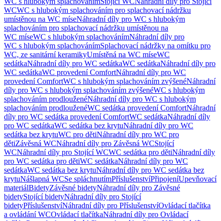
WC s hlubokým splachováním
Stojící WC
Náhradní díly pro Stojící
WC
WC s hlubokým splachováním pro splachovací nádržku
umístěnou na WC míse
Náhradní díly pro WC s hlubokým
splachováním pro splachovací nádržku umístěnou na
WC míse
WC s hlubokým splachováním
Náhradní díly pro
WC s hlubokým splachováním
Splachovací nádržky na omítku pro
WC, ze sanitární keramiky
Umístěná na WC míse
WC
sedátka
Náhradní díly pro WC sedátka
WC sedátka
Náhradní díly pro
WC sedátka
WC provedení Comfort
Náhradní díly pro WC
provedení Comfort
WC s hlubokým splachováním zvýšené
Náhradní
díly pro WC s hlubokým splachováním zvýšené
WC s hlubokým
splachováním prodloužené
Náhradní díly pro WC s hlubokým
splachováním prodloužené
WC sedátka provedení Comfort
Náhradní
díly pro WC sedátka provedení Comfort
WC sedátka
Náhradní díly
pro WC sedátka
WC sedátka bez krytu
Náhradní díly pro WC
sedátka bez krytu
WC pro děti
Náhradní díly pro WC pro
děti
Závěsná WC
Náhradní díly pro Závěsná WC
Stojící
WC
Náhradní díly pro Stojící WC
WC sedátka pro děti
Náhradní díly
pro WC sedátka pro děti
WC sedátka
Náhradní díly pro WC
sedátka
WC sedátka bez krytu
Náhradní díly pro WC sedátka bez
krytu
Nášlapná WC
Se spláchnutím
Příslušenství
Připojení
Upevňovací
materiál
Bidety
Závěsné bidety
Náhradní díly pro Závěsné
bidety
Stojící bidety
Náhradní díly pro Stojící
bidety
Příslušenství
Náhradní díly pro Příslušenství
Ovládací tlačítka
a ovládání WC
Ovládací tlačítka
Náhradní díly pro Ovládací