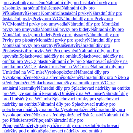
pro zásobníky na stěnu
Náhradní díly pro Instalační prvky pro
zásobníky na stěnu
Příslušenství
Náhradní díly pro
Příslušenství
Geberit Kombifix
Instalační prvky
Náhradní díly pro
Instalační prvky
Prvky pro WC
Náhradní díly pro Prvky pro
WC
Montážní prvky pro umyvadla
Náhradní díly pro Montážní
prvky pro umyvadla
Montážní prvky pro bidety
Náhradní díly pro
Montážní prvky pro bidety
Prvky pro pisoáry
Náhradní díly pro
Prvky pro pisoáry
Montážní prvky pro sprchy
Náhradní díly pro
Montážní prvky pro sprchy
Příslušenství
Náhradní díly pro
Příslušenství
Pro prvky WC
Pro upevnění
Náhradní díly pro Pro
upevnění
Splachovací nádržky na omítku
Splachovací nádržky na
omítku pro WC, z plastu
Náhradní díly pro Splachovací nádržky na
omítku pro WC, z plastu
Umístěné na WC míse
Náhradní díly pro
Umístěné na WC míse
Vysokopoložené
Náhradní díly pro
Vysokopoložené
Nízko a středněpoložené
Náhradní díly pro Nízko a
středněpoložené
Splachovací nádržky na omítku pro WC, ze
sanitární keramiky
Náhradní díly pro Splachovací nádržky na omítku
pro WC, ze sanitární keramiky
Umístěný na WC míse
Náhradní díly
pro Umístěný na WC míse
Splachovací trubky pro splachovací
nádržky na omítku
Náhradní díly pro Splachovací trubky pro
splachovací nádržky na omítku
Vysokopoložené
Náhradní díly pro
Vysokopoložené
Nízko a středněpoložené
Příslušenství
Náhradní díly
pro Příslušenství
Připojení
Náhradní díly pro
Připojení
Manžety
Spojky, růžice a díly proti vzdutí
Splachovací
nádržky pod omítku
Splachovací nádržky pod omítku