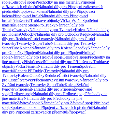
spoje
Čelisťové spoje
Přechodky na jiné materiály
Připojení
zařizovacích předmětů
Náhradní díly pro Připojení zařizovacích
předmětů
Připojovací kolena
Náhradní díly pro Připojovací
kolena
Připojovací hrdla
Náhradní díly pro Připojovací
hrdla
Příslušenství
Trubkové objímky
Víčka
Těsnění
Spotřební
materiál
Geberit Silent-Pro
Trubky
Náhradní díly pro
Trubky
Tvarovky
Náhradní díly pro Tvarovky
Kolena
Náhradní díly
pro Kolena
Odbočky
Náhradní díly pro Odbočky
Redukce
Náhradní
díly pro Redukce
Čisticí tvarovky
Náhradní díly pro Čisticí
tvarovky
Tvarovky SuperTube
Náhradní díly pro Tvarovky
SuperTube
Kolena
Náhradní díly pro Kolena
Odbočky
Náhradní díly
pro Odbočky
Připojení
Náhradní díly pro Připojení
Hrdlové
spoje
Náhradní díly pro Hrdlové spoje
Čelisťové spoje
Přechodky na
jiné materiály
Příslušenství
Náhradní díly pro Příslušenství
Trubkové
objímky
Víčka
Těsnění
Náhradní díly pro Těsnění
Spotřební
materiál
Geberit PE
Trubky
Tvarovky
Náhradní díly pro
Tvarovky
Kolena
Odbočky
Redukce
Čisticí tvarovky
Náhradní díly
pro Čisticí tvarovky
Přechodky
Zvláštní tvarovky
Náhradní díly pro
Zvláštní tvarovky
Tvarovky SuperTube
Kolena
Zvláštní
tvarovky
Připojení
Náhradní díly pro Připojení
Svařované
spoje
Hrdlové spoje
Náhradní díly pro Hrdlové spoje
Přechodky na
jiné materiály
Náhradní díly pro Přechodky na jiné
materiály
Závitové spoje
Náhradní díly pro Závitové spoje
Přírubové
spoje
Spojovací pouzdra
Připojení zařizovacích předmětů
Náhradní
díly pro Připojení zařizovacích předmětů
Připojovací