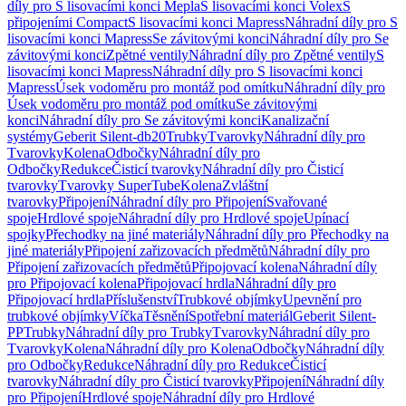
díly pro S lisovacími konci Mepla
S lisovacími konci Volex
S
připojeními Compact
S lisovacími konci Mapress
Náhradní díly pro S
lisovacími konci Mapress
Se závitovými konci
Náhradní díly pro Se
závitovými konci
Zpětné ventily
Náhradní díly pro Zpětné ventily
S
lisovacími konci Mapress
Náhradní díly pro S lisovacími konci
Mapress
Úsek vodoměru pro montáž pod omítku
Náhradní díly pro
Úsek vodoměru pro montáž pod omítku
Se závitovými
konci
Náhradní díly pro Se závitovými konci
Kanalizační
systémy
Geberit Silent-db20
Trubky
Tvarovky
Náhradní díly pro
Tvarovky
Kolena
Odbočky
Náhradní díly pro
Odbočky
Redukce
Čisticí tvarovky
Náhradní díly pro Čisticí
tvarovky
Tvarovky SuperTube
Kolena
Zvláštní
tvarovky
Připojení
Náhradní díly pro Připojení
Svařované
spoje
Hrdlové spoje
Náhradní díly pro Hrdlové spoje
Upínací
spojky
Přechodky na jiné materiály
Náhradní díly pro Přechodky na
jiné materiály
Připojení zařizovacích předmětů
Náhradní díly pro
Připojení zařizovacích předmětů
Připojovací kolena
Náhradní díly
pro Připojovací kolena
Připojovací hrdla
Náhradní díly pro
Připojovací hrdla
Příslušenství
Trubkové objímky
Upevnění pro
trubkové objímky
Víčka
Těsnění
Spotřební materiál
Geberit Silent-
PP
Trubky
Náhradní díly pro Trubky
Tvarovky
Náhradní díly pro
Tvarovky
Kolena
Náhradní díly pro Kolena
Odbočky
Náhradní díly
pro Odbočky
Redukce
Náhradní díly pro Redukce
Čisticí
tvarovky
Náhradní díly pro Čisticí tvarovky
Připojení
Náhradní díly
pro Připojení
Hrdlové spoje
Náhradní díly pro Hrdlové