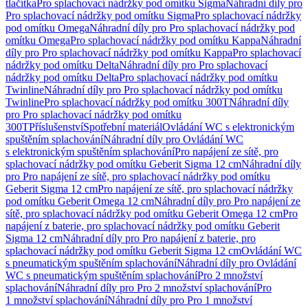
tlačítka
Pro splachovací nádržky pod omítku Sigma
Náhradní díly pro
Pro splachovací nádržky pod omítku Sigma
Pro splachovací nádržky
pod omítku Omega
Náhradní díly pro Pro splachovací nádržky pod
omítku Omega
Pro splachovací nádržky pod omítku Kappa
Náhradní
díly pro Pro splachovací nádržky pod omítku Kappa
Pro splachovací
nádržky pod omítku Delta
Náhradní díly pro Pro splachovací
nádržky pod omítku Delta
Pro splachovací nádržky pod omítku
Twinline
Náhradní díly pro Pro splachovací nádržky pod omítku
Twinline
Pro splachovací nádržky pod omítku 300T
Náhradní díly
pro Pro splachovací nádržky pod omítku
300T
Příslušenství
Spotřební materiál
Ovládání WC s elektronickým
spuštěním splachování
Náhradní díly pro Ovládání WC
s elektronickým spuštěním splachování
Pro napájení ze sítě, pro
splachovací nádržky pod omítku Geberit Sigma 12 cm
Náhradní díly
pro Pro napájení ze sítě, pro splachovací nádržky pod omítku
Geberit Sigma 12 cm
Pro napájení ze sítě, pro splachovací nádržky
pod omítku Geberit Omega 12 cm
Náhradní díly pro Pro napájení ze
sítě, pro splachovací nádržky pod omítku Geberit Omega 12 cm
Pro
napájení z baterie, pro splachovací nádržky pod omítku Geberit
Sigma 12 cm
Náhradní díly pro Pro napájení z baterie, pro
splachovací nádržky pod omítku Geberit Sigma 12 cm
Ovládání WC
s pneumatickým spuštěním splachování
Náhradní díly pro Ovládání
WC s pneumatickým spuštěním splachování
Pro 2 množství
splachování
Náhradní díly pro Pro 2 množství splachování
Pro
1 množství splachování
Náhradní díly pro Pro 1 množství