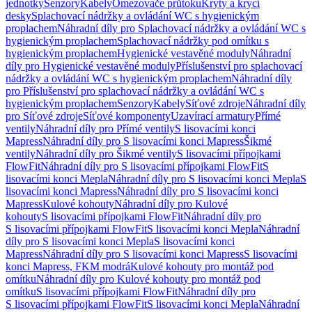
jednotky
Senzory
Kabely
Omezovače průtoku
Kryty a krycí
desky
Splachovací nádržky a ovládání WC s hygienickým
proplachem
Náhradní díly pro Splachovací nádržky a ovládání WC s
hygienickým proplachem
Splachovací nádržky pod omítku s
hygienickým proplachem
Hygienické vestavěné moduly
Náhradní
díly pro Hygienické vestavěné moduly
Příslušenství pro splachovací
nádržky a ovládání WC s hygienickým proplachem
Náhradní díly
pro Příslušenství pro splachovací nádržky a ovládání WC s
hygienickým proplachem
Senzory
Kabely
Síťové zdroje
Náhradní díly
pro Síťové zdroje
Síťové komponenty
Uzavírací armatury
Přímé
ventily
Náhradní díly pro Přímé ventily
S lisovacími konci
Mapress
Náhradní díly pro S lisovacími konci Mapress
Šikmé
ventily
Náhradní díly pro Šikmé ventily
S lisovacími přípojkami
FlowFit
Náhradní díly pro S lisovacími přípojkami FlowFit
S
lisovacími konci Mepla
Náhradní díly pro S lisovacími konci Mepla
S
lisovacími konci Mapress
Náhradní díly pro S lisovacími konci
Mapress
Kulové kohouty
Náhradní díly pro Kulové
kohouty
S lisovacími přípojkami FlowFit
Náhradní díly pro
S lisovacími přípojkami FlowFit
S lisovacími konci Mepla
Náhradní
díly pro S lisovacími konci Mepla
S lisovacími konci
Mapress
Náhradní díly pro S lisovacími konci Mapress
S lisovacími
konci Mapress, FKM modrá
Kulové kohouty pro montáž pod
omítku
Náhradní díly pro Kulové kohouty pro montáž pod
omítku
S lisovacími přípojkami FlowFit
Náhradní díly pro
S lisovacími přípojkami FlowFit
S lisovacími konci Mepla
Náhradní