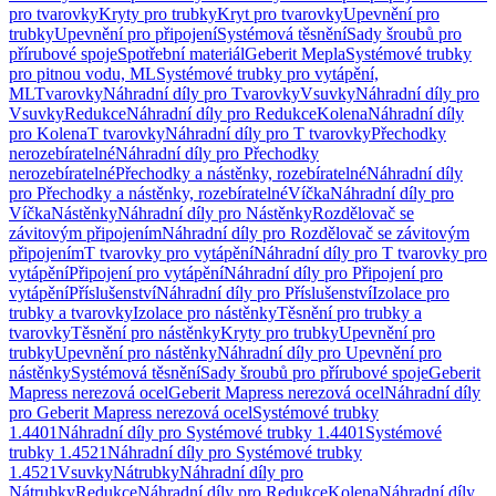
pro tvarovky
Kryty pro trubky
Kryt pro tvarovky
Upevnění pro
trubky
Upevnění pro připojení
Systémová těsnění
Sady šroubů pro
přírubové spoje
Spotřební materiál
Geberit Mepla
Systémové trubky
pro pitnou vodu, ML
Systémové trubky pro vytápění,
ML
Tvarovky
Náhradní díly pro Tvarovky
Vsuvky
Náhradní díly pro
Vsuvky
Redukce
Náhradní díly pro Redukce
Kolena
Náhradní díly
pro Kolena
T tvarovky
Náhradní díly pro T tvarovky
Přechodky
nerozebíratelné
Náhradní díly pro Přechodky
nerozebíratelné
Přechodky a nástěnky, rozebíratelné
Náhradní díly
pro Přechodky a nástěnky, rozebíratelné
Víčka
Náhradní díly pro
Víčka
Nástěnky
Náhradní díly pro Nástěnky
Rozdělovač se
závitovým připojením
Náhradní díly pro Rozdělovač se závitovým
připojením
T tvarovky pro vytápění
Náhradní díly pro T tvarovky pro
vytápění
Připojení pro vytápění
Náhradní díly pro Připojení pro
vytápění
Příslušenství
Náhradní díly pro Příslušenství
Izolace pro
trubky a tvarovky
Izolace pro nástěnky
Těsnění pro trubky a
tvarovky
Těsnění pro nástěnky
Kryty pro trubky
Upevnění pro
trubky
Upevnění pro nástěnky
Náhradní díly pro Upevnění pro
nástěnky
Systémová těsnění
Sady šroubů pro přírubové spoje
Geberit
Mapress nerezová ocel
Geberit Mapress nerezová ocel
Náhradní díly
pro Geberit Mapress nerezová ocel
Systémové trubky
1.4401
Náhradní díly pro Systémové trubky 1.4401
Systémové
trubky 1.4521
Náhradní díly pro Systémové trubky
1.4521
Vsuvky
Nátrubky
Náhradní díly pro
Nátrubky
Redukce
Náhradní díly pro Redukce
Kolena
Náhradní díly