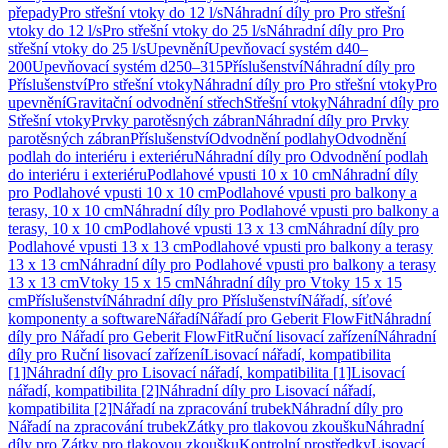
přepady
Pro střešní vtoky do 12 l/s
Náhradní díly pro Pro střešní
vtoky do 12 l/s
Pro střešní vtoky do 25 l/s
Náhradní díly pro Pro
střešní vtoky do 25 l/s
Upevnění
Upevňovací systém d40–
200
Upevňovací systém d250–315
Příslušenství
Náhradní díly pro
Příslušenství
Pro střešní vtoky
Náhradní díly pro Pro střešní vtoky
Pro
upevnění
Gravitační odvodnění střech
Střešní vtoky
Náhradní díly pro
Střešní vtoky
Prvky parotěsných zábran
Náhradní díly pro Prvky
parotěsných zábran
Příslušenství
Odvodnění podlahy
Odvodnění
podlah do interiéru i exteriéru
Náhradní díly pro Odvodnění podlah
do interiéru i exteriéru
Podlahové vpusti 10 x 10 cm
Náhradní díly
pro Podlahové vpusti 10 x 10 cm
Podlahové vpusti pro balkony a
terasy, 10 x 10 cm
Náhradní díly pro Podlahové vpusti pro balkony a
terasy, 10 x 10 cm
Podlahové vpusti 13 x 13 cm
Náhradní díly pro
Podlahové vpusti 13 x 13 cm
Podlahové vpusti pro balkony a terasy
13 x 13 cm
Náhradní díly pro Podlahové vpusti pro balkony a terasy
13 x 13 cm
Vtoky 15 x 15 cm
Náhradní díly pro Vtoky 15 x 15
cm
Příslušenství
Náhradní díly pro Příslušenství
Nářadí, síťové
komponenty a software
Nářadí
Nářadí pro Geberit FlowFit
Náhradní
díly pro Nářadí pro Geberit FlowFit
Ruční lisovací zařízení
Náhradní
díly pro Ruční lisovací zařízení
Lisovací nářadí, kompatibilita
[1]
Náhradní díly pro Lisovací nářadí, kompatibilita [1]
Lisovací
nářadí, kompatibilita [2]
Náhradní díly pro Lisovací nářadí,
kompatibilita [2]
Nářadí na zpracování trubek
Náhradní díly pro
Nářadí na zpracování trubek
Zátky pro tlakovou zkoušku
Náhradní
díly pro Zátky pro tlakovou zkoušku
Kontrolní prostředky
Lisovací