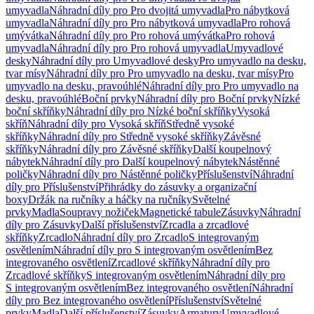
umyvadla
Náhradní díly pro Pro dvojitá umyvadla
Pro nábytková
umyvadla
Náhradní díly pro Pro nábytková umyvadla
Pro rohová
umývátka
Náhradní díly pro Pro rohová umývátka
Pro rohová
umyvadla
Náhradní díly pro Pro rohová umyvadla
Umyvadlové
desky
Náhradní díly pro Umyvadlové desky
Pro umyvadlo na desku,
tvar mísy
Náhradní díly pro Pro umyvadlo na desku, tvar mísy
Pro
umyvadlo na desku, pravoúhlé
Náhradní díly pro Pro umyvadlo na
desku, pravoúhlé
Boční prvky
Náhradní díly pro Boční prvky
Nízké
boční skříňky
Náhradní díly pro Nízké boční skříňky
Vysoká
skříň
Náhradní díly pro Vysoká skříň
Středně vysoké
skříňky
Náhradní díly pro Středně vysoké skříňky
Závěsné
skříňky
Náhradní díly pro Závěsné skříňky
Další koupelnový
nábytek
Náhradní díly pro Další koupelnový nábytek
Nástěnné
poličky
Náhradní díly pro Nástěnné poličky
Příslušenství
Náhradní
díly pro Příslušenství
Přihrádky do zásuvky a organizační
boxy
Držák na ručníky a háčky na ručníky
Světelné
prvky
Madla
Soupravy nožiček
Magnetické tabule
Zásuvky
Náhradní
díly pro Zásuvky
Další příslušenství
Zrcadla a zrcadlové
skříňky
Zrcadlo
Náhradní díly pro Zrcadlo
S integrovaným
osvětlením
Náhradní díly pro S integrovaným osvětlením
Bez
integrovaného osvětlení
Zrcadlové skříňky
Náhradní díly pro
Zrcadlové skříňky
S integrovaným osvětlením
Náhradní díly pro
S integrovaným osvětlením
Bez integrovaného osvětlení
Náhradní
díly pro Bez integrovaného osvětlení
Příslušenství
Světelné
prvky
Madla
Další příslušenství
Zásuvky
Armatury
Umyvadlové