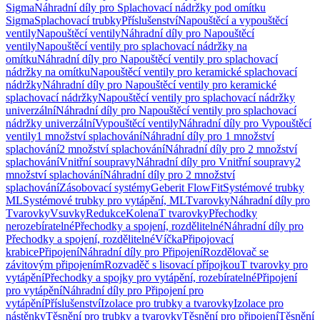
Sigma
Náhradní díly pro Splachovací nádržky pod omítku
Sigma
Splachovací trubky
Příslušenství
Napouštěcí a vypouštěcí
ventily
Napouštěcí ventily
Náhradní díly pro Napouštěcí
ventily
Napouštěcí ventily pro splachovací nádržky na
omítku
Náhradní díly pro Napouštěcí ventily pro splachovací
nádržky na omítku
Napouštěcí ventily pro keramické splachovací
nádržky
Náhradní díly pro Napouštěcí ventily pro keramické
splachovací nádržky
Napouštěcí ventily pro splachovací nádržky
univerzální
Náhradní díly pro Napouštěcí ventily pro splachovací
nádržky univerzální
Vypouštěcí ventily
Náhradní díly pro Vypouštěcí
ventily
1 množství splachování
Náhradní díly pro 1 množství
splachování
2 množství splachování
Náhradní díly pro 2 množství
splachování
Vnitřní soupravy
Náhradní díly pro Vnitřní soupravy
2
množství splachování
Náhradní díly pro 2 množství
splachování
Zásobovací systémy
Geberit FlowFit
Systémové trubky
ML
Systémové trubky pro vytápění, ML
Tvarovky
Náhradní díly pro
Tvarovky
Vsuvky
Redukce
Kolena
T tvarovky
Přechodky
nerozebíratelné
Přechodky a spojení, rozdělitelné
Náhradní díly pro
Přechodky a spojení, rozdělitelné
Víčka
Připojovací
krabice
Připojení
Náhradní díly pro Připojení
Rozdělovač se
závitovým připojením
Rozvaděč s lisovací přípojkou
T tvarovky pro
vytápění
Přechodky a spojky pro vytápění, rozebíratelné
Připojení
pro vytápění
Náhradní díly pro Připojení pro
vytápění
Příslušenství
Izolace pro trubky a tvarovky
Izolace pro
nástěnky
Těsnění pro trubky a tvarovky
Těsnění pro připojení
Těsnění