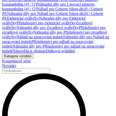
kompatibilita [4] / [2]
Náhradní díly pro Lisovací nástroje,
kompatibilita [4] / [2]
Nářadí pro Geberit Silent-db20 / Geberit
PE
Náhradní díly pro Nářadí pro Geberit Silent-db20 / Geberit
PE
Elektrické svářečky
Náhradní díly pro Elektrické
svářečky
Příslušenství pro elektrické svářečky
Zrcadlové
svářečky
Náhradní díly pro Zrcadlové svářečky
Příslušenství pro
zrcadlové svářečky
Náhradní díly pro Příslušenství pro zrcadlové
svářečky
Nářadí na zpracování trubek
Náhradní díly pro Nářadí na
zpracování trubek
Příslušenství pro nářadí na zpracování
trubek
Náhradní díly pro Příslušenství pro nářadí na zpracování
trubek
Nápověda k obsluze
Dálková ovládání
Kategorie výrobků
Koupelnové série
Novinky