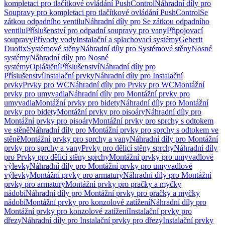
kompletaci pro tlačítkové ovládání PushControl
Náhradní díly pro
Soupravy pro kompletaci pro tlačítkové ovládání PushControl
Se
zátkou odpadního ventilu
Náhradní díly pro Se zátkou odpadního
ventilu
Příslušenství pro odpadní soupravy pro vany
Připojovací
soupravy
Přívody vody
Instalační a splachovací systémy
Geberit
Duofix
Systémové stěny
Náhradní díly pro Systémové stěny
Nosné
systémy
Náhradní díly pro Nosné
systémy
Opláštění
Příslušenství
Náhradní díly pro
Příslušenství
Instalační prvky
Náhradní díly pro Instalační
prvky
Prvky pro WC
Náhradní díly pro Prvky pro WC
Montážní
prvky pro umyvadla
Náhradní díly pro Montážní prvky pro
umyvadla
Montážní prvky pro bidety
Náhradní díly pro Montážní
prvky pro bidety
Montážní prvky pro pisoáry
Náhradní díly pro
Montážní prvky pro pisoáry
Montážní prvky pro sprchy s odtokem
ve stěně
Náhradní díly pro Montážní prvky pro sprchy s odtokem ve
stěně
Montážní prvky pro sprchy a vany
Náhradní díly pro Montážní
prvky pro sprchy a vany
Prvky pro dělicí stěny sprchy
Náhradní díly
pro Prvky pro dělicí stěny sprchy
Montážní prvky pro umyvadlové
výlevky
Náhradní díly pro Montážní prvky pro umyvadlové
výlevky
Montážní prvky pro armatury
Náhradní díly pro Montážní
prvky pro armatury
Montážní prvky pro pračky a myčky
nádobí
Náhradní díly pro Montážní prvky pro pračky a myčky
nádobí
Montážní prvky pro konzolové zatížení
Náhradní díly pro
Montážní prvky pro konzolové zatížení
Instalační prvky pro
dřezy
Náhradní díly pro Instalační prvky pro dřezy
Instalační prvky