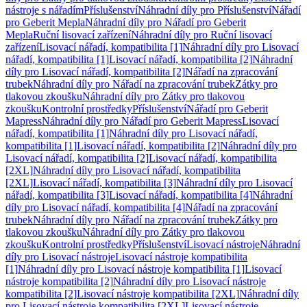
nástroje s nářadím
Příslušenství
Náhradní díly pro Příslušenství
Nářadí
pro Geberit Mepla
Náhradní díly pro Nářadí pro Geberit
Mepla
Ruční lisovací zařízení
Náhradní díly pro Ruční lisovací
zařízení
Lisovací nářadí, kompatibilita [1]
Náhradní díly pro Lisovací
nářadí, kompatibilita [1]
Lisovací nářadí, kompatibilita [2]
Náhradní
díly pro Lisovací nářadí, kompatibilita [2]
Nářadí na zpracování
trubek
Náhradní díly pro Nářadí na zpracování trubek
Zátky pro
tlakovou zkoušku
Náhradní díly pro Zátky pro tlakovou
zkoušku
Kontrolní prostředky
Příslušenství
Nářadí pro Geberit
Mapress
Náhradní díly pro Nářadí pro Geberit Mapress
Lisovací
nářadí, kompatibilita [1]
Náhradní díly pro Lisovací nářadí,
kompatibilita [1]
Lisovací nářadí, kompatibilita [2]
Náhradní díly pro
Lisovací nářadí, kompatibilita [2]
Lisovací nářadí, kompatibilita
[2XL]
Náhradní díly pro Lisovací nářadí, kompatibilita
[2XL]
Lisovací nářadí, kompatibilita [3]
Náhradní díly pro Lisovací
nářadí, kompatibilita [3]
Lisovací nářadí, kompatibilita [4]
Náhradní
díly pro Lisovací nářadí, kompatibilita [4]
Nářadí na zpracování
trubek
Náhradní díly pro Nářadí na zpracování trubek
Zátky pro
tlakovou zkoušku
Náhradní díly pro Zátky pro tlakovou
zkoušku
Kontrolní prostředky
Příslušenství
Lisovací nástroje
Náhradní
díly pro Lisovací nástroje
Lisovací nástroje kompatibilita
[1]
Náhradní díly pro Lisovací nástroje kompatibilita [1]
Lisovací
nástroje kompatibilita [2]
Náhradní díly pro Lisovací nástroje
kompatibilita [2]
Lisovací nástroje kompatibilita [2XL]
Náhradní díly
pro Lisovací nástroje kompatibilita [2XL]
Lisovací nástroje,