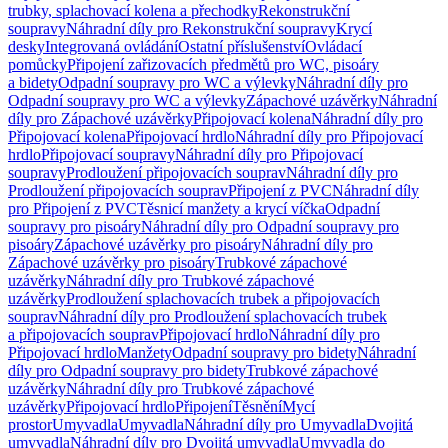
trubky, splachovací kolena a přechodky
Rekonstrukční
soupravy
Náhradní díly pro Rekonstrukční soupravy
Krycí
desky
Integrovaná ovládání
Ostatní příslušenství
Ovládací
pomůcky
Připojení zařizovacích předmětů pro WC, pisoáry
a bidety
Odpadní soupravy pro WC a výlevky
Náhradní díly pro
Odpadní soupravy pro WC a výlevky
Zápachové uzávěrky
Náhradní
díly pro Zápachové uzávěrky
Připojovací kolena
Náhradní díly pro
Připojovací kolena
Připojovací hrdlo
Náhradní díly pro Připojovací
hrdlo
Připojovací soupravy
Náhradní díly pro Připojovací
soupravy
Prodloužení připojovacích souprav
Náhradní díly pro
Prodloužení připojovacích souprav
Připojení z PVC
Náhradní díly
pro Připojení z PVC
Těsnicí manžety a krycí víčka
Odpadní
soupravy pro pisoáry
Náhradní díly pro Odpadní soupravy pro
pisoáry
Zápachové uzávěrky pro pisoáry
Náhradní díly pro
Zápachové uzávěrky pro pisoáry
Trubkové zápachové
uzávěrky
Náhradní díly pro Trubkové zápachové
uzávěrky
Prodloužení splachovacích trubek a připojovacích
souprav
Náhradní díly pro Prodloužení splachovacích trubek
a připojovacích souprav
Připojovací hrdlo
Náhradní díly pro
Připojovací hrdlo
Manžety
Odpadní soupravy pro bidety
Náhradní
díly pro Odpadní soupravy pro bidety
Trubkové zápachové
uzávěrky
Náhradní díly pro Trubkové zápachové
uzávěrky
Připojovací hrdlo
Připojení
Těsnění
Mycí
prostor
Umyvadla
Umyvadla
Náhradní díly pro Umyvadla
Dvojitá
umyvadla
Náhradní díly pro Dvojitá umyvadla
Umyvadla do