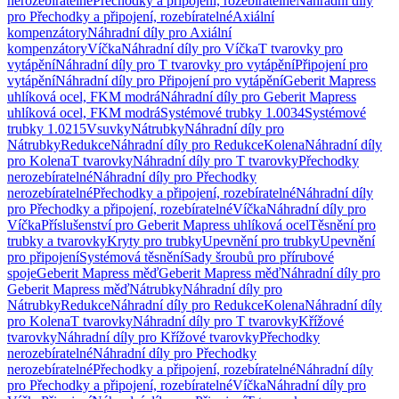
nerozebíratelné
Přechodky a připojení, rozebíratelné
Náhradní díly
pro Přechodky a připojení, rozebíratelné
Axiální
kompenzátory
Náhradní díly pro Axiální
kompenzátory
Víčka
Náhradní díly pro Víčka
T tvarovky pro
vytápění
Náhradní díly pro T tvarovky pro vytápění
Připojení pro
vytápění
Náhradní díly pro Připojení pro vytápění
Geberit Mapress
uhlíková ocel, FKM modrá
Náhradní díly pro Geberit Mapress
uhlíková ocel, FKM modrá
Systémové trubky 1.0034
Systémové
trubky 1.0215
Vsuvky
Nátrubky
Náhradní díly pro
Nátrubky
Redukce
Náhradní díly pro Redukce
Kolena
Náhradní díly
pro Kolena
T tvarovky
Náhradní díly pro T tvarovky
Přechodky
nerozebíratelné
Náhradní díly pro Přechodky
nerozebíratelné
Přechodky a připojení, rozebíratelné
Náhradní díly
pro Přechodky a připojení, rozebíratelné
Víčka
Náhradní díly pro
Víčka
Příslušenství pro Geberit Mapress uhlíková ocel
Těsnění pro
trubky a tvarovky
Kryty pro trubky
Upevnění pro trubky
Upevnění
pro připojení
Systémová těsnění
Sady šroubů pro přírubové
spoje
Geberit Mapress měď
Geberit Mapress měď
Náhradní díly pro
Geberit Mapress měď
Nátrubky
Náhradní díly pro
Nátrubky
Redukce
Náhradní díly pro Redukce
Kolena
Náhradní díly
pro Kolena
T tvarovky
Náhradní díly pro T tvarovky
Křížové
tvarovky
Náhradní díly pro Křížové tvarovky
Přechodky
nerozebíratelné
Náhradní díly pro Přechodky
nerozebíratelné
Přechodky a připojení, rozebíratelné
Náhradní díly
pro Přechodky a připojení, rozebíratelné
Víčka
Náhradní díly pro