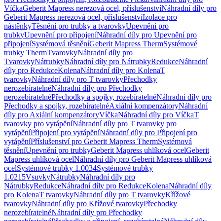
Víčka
Geberit Mapress nerezová ocel, příslušenství
Náhradní díly pro
Geberit Mapress nerezová ocel, příslušenství
Izolace pro
nástěnky
Těsnění pro trubky a tvarovky
Upevnění pro
trubky
Upevnění pro připojení
Náhradní díly pro Upevnění pro
připojení
Systémová těsnění
Geberit Mapress Therm
Systémové
trubky Therm
Tvarovky
Náhradní díly pro
Tvarovky
Nátrubky
Náhradní díly pro Nátrubky
Redukce
Náhradní
díly pro Redukce
Kolena
Náhradní díly pro Kolena
T
tvarovky
Náhradní díly pro T tvarovky
Přechodky
nerozebíratelné
Náhradní díly pro Přechodky
nerozebíratelné
Přechodky a spojky, rozebíratelné
Náhradní díly pro
Přechodky a spojky, rozebíratelné
Axiální kompenzátory
Náhradní
díly pro Axiální kompenzátory
Víčka
Náhradní díly pro Víčka
T
tvarovky pro vytápění
Náhradní díly pro T tvarovky pro
vytápění
Připojení pro vytápění
Náhradní díly pro Připojení pro
vytápění
Příslušenství pro Geberit Mapress Therm
Systémová
těsnění
Upevnění pro trubky
Geberit Mapress uhlíková ocel
Geberit
Mapress uhlíková ocel
Náhradní díly pro Geberit Mapress uhlíková
ocel
Systémové trubky 1.0034
Systémové trubky
1.0215
Vsuvky
Nátrubky
Náhradní díly pro
Nátrubky
Redukce
Náhradní díly pro Redukce
Kolena
Náhradní díly
pro Kolena
T tvarovky
Náhradní díly pro T tvarovky
Křížové
tvarovky
Náhradní díly pro Křížové tvarovky
Přechodky
nerozebíratelné
Náhradní díly pro Přechodky