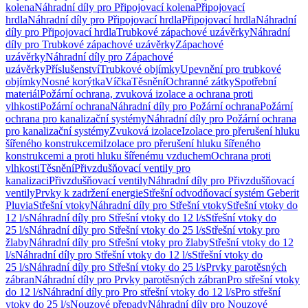
kolena
Náhradní díly pro Připojovací kolena
Připojovací
hrdla
Náhradní díly pro Připojovací hrdla
Připojovací hrdla
Náhradní
díly pro Připojovací hrdla
Trubkové zápachové uzávěrky
Náhradní
díly pro Trubkové zápachové uzávěrky
Zápachové
uzávěrky
Náhradní díly pro Zápachové
uzávěrky
Příslušenství
Trubkové objímky
Upevnění pro trubkové
objímky
Nosné korýtka
Víčka
Těsnění
Ochranné zátky
Spotřební
materiál
Požární ochrana, zvuková izolace a ochrana proti
vlhkosti
Požární ochrana
Náhradní díly pro Požární ochrana
Požární
ochrana pro kanalizační systémy
Náhradní díly pro Požární ochrana
pro kanalizační systémy
Zvuková izolace
Izolace pro přerušení hluku
šířeného konstrukcemi
Izolace pro přerušení hluku šířeného
konstrukcemi a proti hluku šířenému vzduchem
Ochrana proti
vlhkosti
Těsnění
Přivzdušňovací ventily pro
kanalizaci
Přivzdušňovací ventily
Náhradní díly pro Přivzdušňovací
ventily
Prvky k zadržení energie
Střešní odvodňovací systém Geberit
Pluvia
Střešní vtoky
Náhradní díly pro Střešní vtoky
Střešní vtoky do
12 l/s
Náhradní díly pro Střešní vtoky do 12 l/s
Střešní vtoky do
25 l/s
Náhradní díly pro Střešní vtoky do 25 l/s
Střešní vtoky pro
žlaby
Náhradní díly pro Střešní vtoky pro žlaby
Střešní vtoky do 12
l/s
Náhradní díly pro Střešní vtoky do 12 l/s
Střešní vtoky do
25 l/s
Náhradní díly pro Střešní vtoky do 25 l/s
Prvky parotěsných
zábran
Náhradní díly pro Prvky parotěsných zábran
Pro střešní vtoky
do 12 l/s
Náhradní díly pro Pro střešní vtoky do 12 l/s
Pro střešní
vtoky do 25 l/s
Nouzové přepady
Náhradní díly pro Nouzové