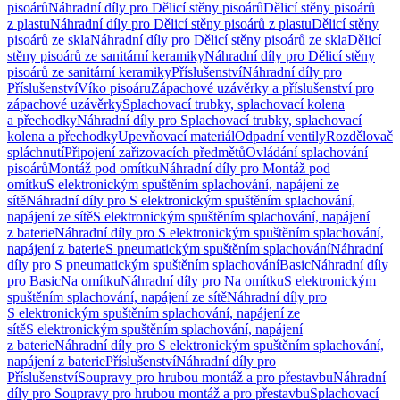
pisoárů
Náhradní díly pro Dělicí stěny pisoárů
Dělicí stěny pisoárů
z plastu
Náhradní díly pro Dělicí stěny pisoárů z plastu
Dělicí stěny
pisoárů ze skla
Náhradní díly pro Dělicí stěny pisoárů ze skla
Dělicí
stěny pisoárů ze sanitární keramiky
Náhradní díly pro Dělicí stěny
pisoárů ze sanitární keramiky
Příslušenství
Náhradní díly pro
Příslušenství
Víko pisoáru
Zápachové uzávěrky a příslušenství pro
zápachové uzávěrky
Splachovací trubky, splachovací kolena
a přechodky
Náhradní díly pro Splachovací trubky, splachovací
kolena a přechodky
Upevňovací materiál
Odpadní ventily
Rozdělovač
spláchnutí
Připojení zařizovacích předmětů
Ovládání splachování
pisoárů
Montáž pod omítku
Náhradní díly pro Montáž pod
omítku
S elektronickým spuštěním splachování, napájení ze
sítě
Náhradní díly pro S elektronickým spuštěním splachování,
napájení ze sítě
S elektronickým spuštěním splachování, napájení
z baterie
Náhradní díly pro S elektronickým spuštěním splachování,
napájení z baterie
S pneumatickým spuštěním splachování
Náhradní
díly pro S pneumatickým spuštěním splachování
Basic
Náhradní díly
pro Basic
Na omítku
Náhradní díly pro Na omítku
S elektronickým
spuštěním splachování, napájení ze sítě
Náhradní díly pro
S elektronickým spuštěním splachování, napájení ze
sítě
S elektronickým spuštěním splachování, napájení
z baterie
Náhradní díly pro S elektronickým spuštěním splachování,
napájení z baterie
Příslušenství
Náhradní díly pro
Příslušenství
Soupravy pro hrubou montáž a pro přestavbu
Náhradní
díly pro Soupravy pro hrubou montáž a pro přestavbu
Splachovací