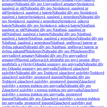
armatury
Náhradní díly pro Umyvadlové armatury
Stojánková,
napájení ze sítě
Náhradní díly pro Stojánková, napájení ze
sítě
Stojánková, napájení z baterie
Náhradní díly pro Stojánková,
napájení z baterie
Stojánková, napájení z generátoru
Náhradní díly
pro Stojánková, napájení z generátoru
Stojánková, páková
baterie
Náhradní díly pro Stojánková, páková baterie
Nástěnná,
napájení ze sítě
Náhradní díly pro Nástěnná, napájení ze
sítě
Nástěnná, napájení z baterie
Náhradní díly pro Nástěnná,
napájení z baterie
Nástěnná, napájení z generátoru
Náhradní díly pro
Nástěnná, napájení z generátoru
Nástěnná, směšovací baterie se
dvěma pákami
Náhradní díly pro Nástěnná, směšovací baterie se
dvěma pákami
Příslušenství
Náhradní díly pro Příslušenství
Pro
umyvadlové armatury
Náhradní díly pro Pro umyvadlové
armatury
Připojení zařizovacích předmětů pro mycí prostor, dřezy,
spotřebiče a výlevky
Odpadní soupravy pro umyvadla
Náhradní díly
pro Odpadní soupravy pro umyvadla
Trubkové zápachové
uzávěrky
Náhradní díly pro Trubkové zápachové uzávěrky
Trubkové
zápachové uzávěrky, prostorově úsporné
Náhradní díly pro
Trubkové zápachové uzávěrky, prostorově úsporné
Zápachové
uzávěrky s nornou trubkou pro umyvadla
Náhradní díly pro
Zápachové uzávěrky s nornou trubkou pro umyvadla
Zápachové
uzávěrky s nornou trubkou pro umyvadla, prostorově
úsporné
Náhradní díly pro Zápachové uzávěrky s nornou trubkou
pro umyvadla, prostorově úsporné
Zápachové uzávěrky pod