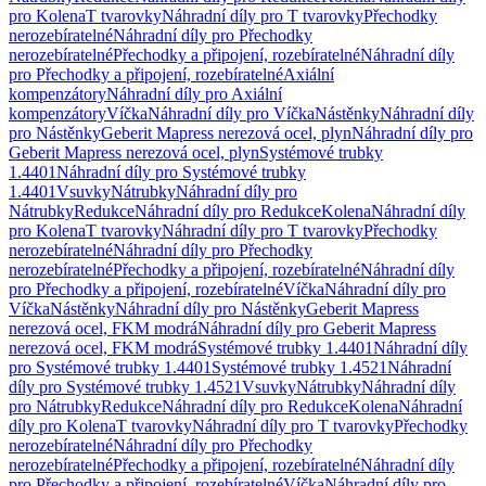
pro Kolena
T tvarovky
Náhradní díly pro T tvarovky
Přechodky
nerozebíratelné
Náhradní díly pro Přechodky
nerozebíratelné
Přechodky a připojení, rozebíratelné
Náhradní díly
pro Přechodky a připojení, rozebíratelné
Axiální
kompenzátory
Náhradní díly pro Axiální
kompenzátory
Víčka
Náhradní díly pro Víčka
Nástěnky
Náhradní díly
pro Nástěnky
Geberit Mapress nerezová ocel, plyn
Náhradní díly pro
Geberit Mapress nerezová ocel, plyn
Systémové trubky
1.4401
Náhradní díly pro Systémové trubky
1.4401
Vsuvky
Nátrubky
Náhradní díly pro
Nátrubky
Redukce
Náhradní díly pro Redukce
Kolena
Náhradní díly
pro Kolena
T tvarovky
Náhradní díly pro T tvarovky
Přechodky
nerozebíratelné
Náhradní díly pro Přechodky
nerozebíratelné
Přechodky a připojení, rozebíratelné
Náhradní díly
pro Přechodky a připojení, rozebíratelné
Víčka
Náhradní díly pro
Víčka
Nástěnky
Náhradní díly pro Nástěnky
Geberit Mapress
nerezová ocel, FKM modrá
Náhradní díly pro Geberit Mapress
nerezová ocel, FKM modrá
Systémové trubky 1.4401
Náhradní díly
pro Systémové trubky 1.4401
Systémové trubky 1.4521
Náhradní
díly pro Systémové trubky 1.4521
Vsuvky
Nátrubky
Náhradní díly
pro Nátrubky
Redukce
Náhradní díly pro Redukce
Kolena
Náhradní
díly pro Kolena
T tvarovky
Náhradní díly pro T tvarovky
Přechodky
nerozebíratelné
Náhradní díly pro Přechodky
nerozebíratelné
Přechodky a připojení, rozebíratelné
Náhradní díly
pro Přechodky a připojení, rozebíratelné
Víčka
Náhradní díly pro