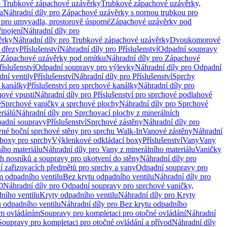
o Trubkové zápachové uzávěrky
Trubkové zápachové uzávěrky,
a
Náhradní díly pro Zápachové uzávěrky s nornou trubkou pro
 pro umyvadla, prostorově úsporné
Zápachové uzávěrky pod
řipojení
Náhradní díly pro
ěrky
Náhradní díly pro Trubkové zápachové uzávěrky
Dvoukomorové
 dřezy
Příslušenství
Náhradní díly pro Příslušenství
Odpadní soupravy
y
Zápachové uzávěrky pod omítku
Náhradní díly pro Zápachové
říslušenství
Odpadní soupravy pro výlevky
Náhradní díly pro Odpadní
ní ventily
Příslušenství
Náhradní díly pro Příslušenství
Sprchy
 kanálky
Příslušenství pro sprchové kanálky
Náhradní díly pro
hové vpusti
Náhradní díly pro Příslušenství pro sprchové podlahové
ě
Sprchové vaničky a sprchové plochy
Náhradní díly pro Sprchové
riálů
Náhradní díly pro Sprchovací plochy z minerálních
padní soupravy
Příslušenství
Sprchové zástěny
Náhradní díly pro
vné boční sprchové stěny pro sprchu Walk-In
Vanové zástěny
Náhradní
boxy pro sprchy
Výklenkové odkládací boxy
Příslušenství
Vany
Vany
ího materiálu
Náhradní díly pro Vany z minerálního materiálu
Vaničky
h nosníků a soupravy pro ukotvení do stěny
Náhradní díly pro
ní zařizovacích předmětů pro sprchy a vany
Odpadní soupravy pro
m odpadního ventilu
Bez krytu odpadního ventilu
Náhradní díly pro
0
Náhradní díly pro Odpadní soupravy pro sprchové vaničky,
ního ventilu
Kryty odpadního ventilu
Náhradní díly pro Kryty
 odpadního ventilu
Náhradní díly pro Bez krytu odpadního
ým ovládáním
Soupravy pro kompletaci pro otočné ovládání
Náhradní
Soupravy pro kompletaci pro otočné ovládání a přívod
Náhradní díly