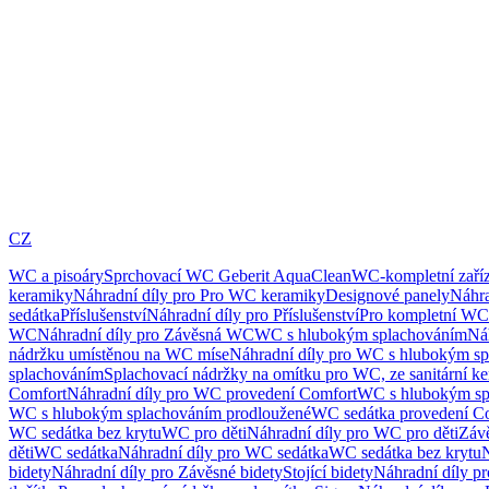
CZ
WC a pisoáry
Sprchovací WC Geberit AquaClean
WC-kompletní zaříz
keramiky
Náhradní díly pro Pro WC keramiky
Designové panely
Náhra
sedátka
Příslušenství
Náhradní díly pro Příslušenství
Pro kompletní WC
WC
Náhradní díly pro Závěsná WC
WC s hlubokým splachováním
Ná
nádržku umístěnou na WC míse
Náhradní díly pro WC s hlubokým sp
splachováním
Splachovací nádržky na omítku pro WC, ze sanitární k
Comfort
Náhradní díly pro WC provedení Comfort
WC s hlubokým sp
WC s hlubokým splachováním prodloužené
WC sedátka provedení C
WC sedátka bez krytu
WC pro děti
Náhradní díly pro WC pro děti
Záv
děti
WC sedátka
Náhradní díly pro WC sedátka
WC sedátka bez krytu
N
bidety
Náhradní díly pro Závěsné bidety
Stojící bidety
Náhradní díly pro