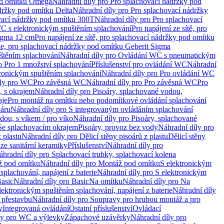
od omítku Omega
Náhradní díly pro Pro splachovací nádržky pod
držky pod omítku Delta
Náhradní díly pro Pro splachovací nádržky
vací nádržky pod omítku 300T
Náhradní díly pro Pro splachovací
C s elektronickým spuštěním splachování
Pro napájení ze sítě, pro
Sigma 12 cm
Pro napájení ze sítě, pro splachovací nádržky pod omítku
rie, pro splachovací nádržky pod omítku Geberit Sigma
těním splachování
Náhradní díly pro Ovládání WC s pneumatickým
o Pro 1 množství splachování
Příslušenství pro ovládání WC
Náhradní
ronickým spuštěním splachování
Náhradní díly pro Pro ovládání WC
uly pro WC
Pro závěsná WC
Náhradní díly pro Pro závěsná WC
Pro
, s okrajem
Náhradní díly pro Pisoáry, splachované vodou,
aje
Pro montáž na omítku nebo podomítkové ovládání splachování
oáru
Náhradní díly pro S integrovaným ovládáním splachování
dou, s víkem / pro víko
Náhradní díly pro Pisoáry, splachované
 Se splachovacím okrajem
Pisoáry, provoz bez vody
Náhradní díly pro
z plastu
Náhradní díly pro Dělicí stěny pisoárů z plastu
Dělicí stěny
 ze sanitární keramiky
Příslušenství
Náhradní díly pro
áhradní díly pro Splachovací trubky, splachovací kolena
 pod omítku
Náhradní díly pro Montáž pod omítku
S elektronickým
splachování, napájení z baterie
Náhradní díly pro S elektronickým
asic
Náhradní díly pro Basic
Na omítku
Náhradní díly pro Na
lektronickým spuštěním splachování, napájení z baterie
Náhradní díly
 přestavbu
Náhradní díly pro Soupravy pro hrubou montáž a pro
y
Integrovaná ovládání
Ostatní příslušenství
Ovládací
vy pro WC a výlevky
Zápachové uzávěrky
Náhradní díly pro