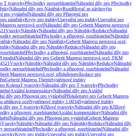
ro T tvarovky
Přechodky nerozebíratelné
Náhradní díly pro Přechodky
ěnky
Náhradní díly pro Nástěnky
Rozdělovač se závitovým
ní pro vytápění
Náhradní díly pro Připojení pro
 pro nástěnky
Kryty pro trubky
Upevnění pro trubky
Upevnění pro
 Mapress nerezová ocel
Náhradní díly pro Geberit Mapress nerezová
521
Vsuvky
Nátrubky
Náhradní díly pro Nátrubky
Redukce
Náhradní
hodky nerozebíratelné
Přechodky a připojení, rozebíratelné
Náhradní
stěnky
Náhradní díly pro Nástěnky
Geberit Mapress nerezová ocel,
rubky
Náhradní díly pro Nátrubky
Redukce
Náhradní díly pro
rozebíratelné
Přechodky a připojení, rozebíratelné
Náhradní díly pro
KM modrá
Náhradní díly pro Geberit Mapress nerezová ocel, FKM
.4521
Vsuvky
Nátrubky
Náhradní díly pro Nátrubky
Redukce
Náhradní
hodky nerozebíratelné
Přechodky a připojení, rozebíratelné
Náhradní
berit Mapress nerezová ocel, příslušenství
Izolace pro
ění
Geberit Mapress Therm
Systémové trubky
pro Kolena
T tvarovky
Náhradní díly pro T tvarovky
Přechodky
atelné
Axiální kompenzátory
Náhradní díly pro Axiální
ní díly pro Připojení pro vytápění
Příslušenství pro Geberit Mapress
s uhlíková ocel
Systémové trubky 1.0034
Systémové trubky
í díly pro T tvarovky
Křížové tvarovky
Náhradní díly pro Křížové
odky a připojení, rozebíratelné
Axiální kompenzátory
Náhradní díly
ápění
Náhradní díly pro Připojení pro vytápění
Geberit Mapress
5
Vsuvky
Nátrubky
Náhradní díly pro Nátrubky
Redukce
Náhradní díly
y nerozebíratelné
Přechodky a připojení, rozebíratelné
Náhradní díly
tvarovky
Kryty pro trubky
Upevnění pro trubky
Upevnění pro