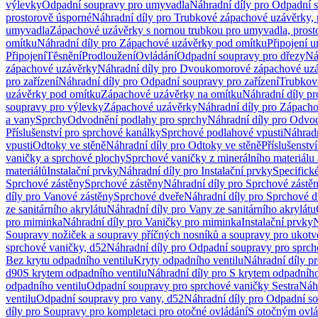
výlevky
Odpadní soupravy pro umyvadla
Náhradní díly pro Odpadní 
prostorově úsporné
Náhradní díly pro Trubkové zápachové uzávěrky, 
umyvadla
Zápachové uzávěrky s nornou trubkou pro umyvadla, prost
omítku
Náhradní díly pro Zápachové uzávěrky pod omítku
Připojení 
Připojení
Těsnění
Prodloužení
Ovládání
Odpadní soupravy pro dřezy
Ná
zápachové uzávěrky
Náhradní díly pro Dvoukomorové zápachové uz
pro zařízení
Náhradní díly pro Odpadní soupravy pro zařízení
Trubkov
uzávěrky pod omítku
Zápachové uzávěrky na omítku
Náhradní díly p
soupravy pro výlevky
Zápachové uzávěrky
Náhradní díly pro Zápach
a vany
Sprchy
Odvodnění podlahy pro sprchy
Náhradní díly pro Odvo
Příslušenství pro sprchové kanálky
Sprchové podlahové vpusti
Náhradn
vpusti
Odtoky ve stěně
Náhradní díly pro Odtoky ve stěně
Příslušenstv
vaničky a sprchové plochy
Sprchové vaničky z minerálního materiálu 
materiálů
Instalační prvky
Náhradní díly pro Instalační prvky
Specifick
Sprchové zástěny
Sprchové zástěny
Náhradní díly pro Sprchové zástě
díly pro Vanové zástěny
Sprchové dveře
Náhradní díly pro Sprchové d
ze sanitárního akrylátu
Náhradní díly pro Vany ze sanitárního akrylátu
pro miminka
Náhradní díly pro Vaničky pro miminka
Instalační prvky
N
Soupravy nožiček a soupravy příčných nosníků a soupravy pro ukotv
sprchové vaničky, d52
Náhradní díly pro Odpadní soupravy pro sprch
Bez krytu odpadního ventilu
Kryty odpadního ventilu
Náhradní díly p
d90
S krytem odpadního ventilu
Náhradní díly pro S krytem odpadního
odpadního ventilu
Odpadní soupravy pro sprchové vaničky Sestra
Náhr
ventilu
Odpadní soupravy pro vany, d52
Náhradní díly pro Odpadní so
díly pro Soupravy pro kompletaci pro otočné ovládání
S otočným ovl