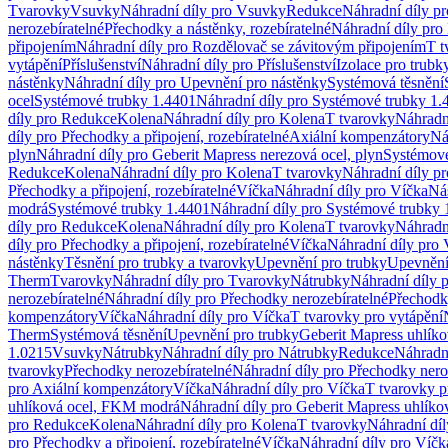
Tvarovky
Vsuvky
Náhradní díly pro Vsuvky
Redukce
Náhradní díly p
nerozebíratelné
Přechodky a nástěnky, rozebíratelné
Náhradní díly pro 
připojením
Náhradní díly pro Rozdělovač se závitovým připojením
T t
vytápění
Příslušenství
Náhradní díly pro Příslušenství
Izolace pro trubk
nástěnky
Náhradní díly pro Upevnění pro nástěnky
Systémová těsnění
ocel
Systémové trubky 1.4401
Náhradní díly pro Systémové trubky 1.
díly pro Redukce
Kolena
Náhradní díly pro Kolena
T tvarovky
Náhradn
díly pro Přechodky a připojení, rozebíratelné
Axiální kompenzátory
Ná
plyn
Náhradní díly pro Geberit Mapress nerezová ocel, plyn
Systémové
Redukce
Kolena
Náhradní díly pro Kolena
T tvarovky
Náhradní díly p
Přechodky a připojení, rozebíratelné
Víčka
Náhradní díly pro Víčka
Ná
modrá
Systémové trubky 1.4401
Náhradní díly pro Systémové trubky 
díly pro Redukce
Kolena
Náhradní díly pro Kolena
T tvarovky
Náhradn
díly pro Přechodky a připojení, rozebíratelné
Víčka
Náhradní díly pro 
nástěnky
Těsnění pro trubky a tvarovky
Upevnění pro trubky
Upevnění 
Therm
Tvarovky
Náhradní díly pro Tvarovky
Nátrubky
Náhradní díly 
nerozebíratelné
Náhradní díly pro Přechodky nerozebíratelné
Přechodky
kompenzátory
Víčka
Náhradní díly pro Víčka
T tvarovky pro vytápění
Therm
Systémová těsnění
Upevnění pro trubky
Geberit Mapress uhlíko
1.0215
Vsuvky
Nátrubky
Náhradní díly pro Nátrubky
Redukce
Náhradn
tvarovky
Přechodky nerozebíratelné
Náhradní díly pro Přechodky nero
pro Axiální kompenzátory
Víčka
Náhradní díly pro Víčka
T tvarovky p
uhlíková ocel, FKM modrá
Náhradní díly pro Geberit Mapress uhlík
pro Redukce
Kolena
Náhradní díly pro Kolena
T tvarovky
Náhradní díl
pro Přechodky a připojení, rozebíratelné
Víčka
Náhradní díly pro Víčk