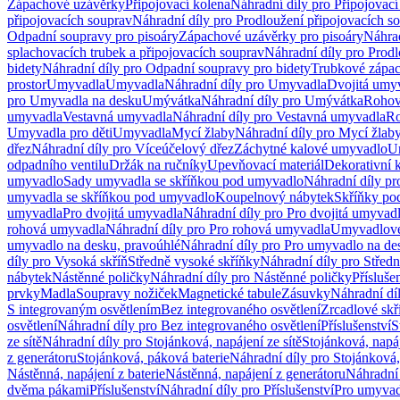
Zápachové uzávěrky
Připojovací kolena
Náhradní díly pro Připojovací
připojovacích souprav
Náhradní díly pro Prodloužení připojovacích s
Odpadní soupravy pro pisoáry
Zápachové uzávěrky pro pisoáry
Náhrad
splachovacích trubek a připojovacích souprav
Náhradní díly pro Prodl
bidety
Náhradní díly pro Odpadní soupravy pro bidety
Trubkové zápa
prostor
Umyvadla
Umyvadla
Náhradní díly pro Umyvadla
Dvojitá umy
pro Umyvadla na desku
Umývátka
Náhradní díly pro Umývátka
Rohov
umyvadla
Vestavná umyvadla
Náhradní díly pro Vestavná umyvadla
Ro
Umyvadla pro děti
Umyvadla
Mycí žlaby
Náhradní díly pro Mycí žlab
dřez
Náhradní díly pro Víceúčelový dřez
Záchytné kalové umyvadlo
U
odpadního ventilu
Držák na ručníky
Upevňovací materiál
Dekorativní 
umyvadlo
Sady umyvadla se skříňkou pod umyvadlo
Náhradní díly p
umyvadla se skříňkou pod umyvadlo
Koupelnový nábytek
Skříňky po
umyvadla
Pro dvojitá umyvadla
Náhradní díly pro Pro dvojitá umyvad
rohová umyvadla
Náhradní díly pro Pro rohová umyvadla
Umyvadlové
umyvadlo na desku, pravoúhlé
Náhradní díly pro Pro umyvadlo na de
díly pro Vysoká skříň
Středně vysoké skříňky
Náhradní díly pro Střed
nábytek
Nástěnné poličky
Náhradní díly pro Nástěnné poličky
Přísluše
prvky
Madla
Soupravy nožiček
Magnetické tabule
Zásuvky
Náhradní dí
S integrovaným osvětlením
Bez integrovaného osvětlení
Zrcadlové skř
osvětlení
Náhradní díly pro Bez integrovaného osvětlení
Příslušenství
S
ze sítě
Náhradní díly pro Stojánková, napájení ze sítě
Stojánková, napáj
z generátoru
Stojánková, páková baterie
Náhradní díly pro Stojánková,
Nástěnná, napájení z baterie
Nástěnná, napájení z generátoru
Náhradní 
dvěma pákami
Příslušenství
Náhradní díly pro Příslušenství
Pro umyvad