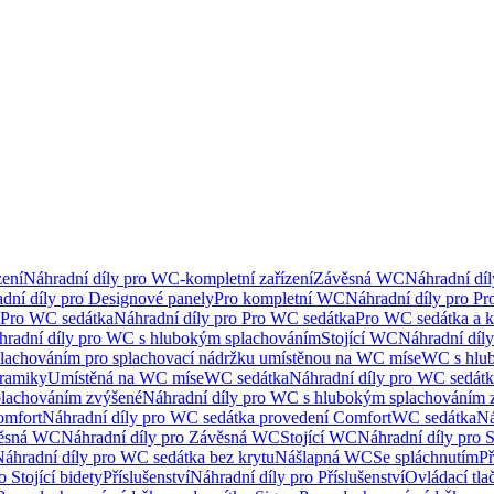
ení
Náhradní díly pro WC-kompletní zařízení
Závěsná WC
Náhradní dí
dní díly pro Designové panely
Pro kompletní WC
Náhradní díly pro P
Pro WC sedátka
Náhradní díly pro Pro WC sedátka
Pro WC sedátka a 
hradní díly pro WC s hlubokým splachováním
Stojící WC
Náhradní díly
lachováním pro splachovací nádržku umístěnou na WC míse
WC s hlu
eramiky
Umístěná na WC míse
WC sedátka
Náhradní díly pro WC sedát
lachováním zvýšené
Náhradní díly pro WC s hlubokým splachováním 
omfort
Náhradní díly pro WC sedátka provedení Comfort
WC sedátka
Ná
ěsná WC
Náhradní díly pro Závěsná WC
Stojící WC
Náhradní díly pro 
áhradní díly pro WC sedátka bez krytu
Nášlapná WC
Se spláchnutím
Př
 Stojící bidety
Příslušenství
Náhradní díly pro Příslušenství
Ovládací tla