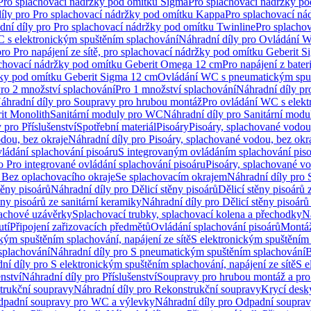
 Pro splachovací nádržky pod omítku Sigma
Pro splachovací nádržky p
íly pro Pro splachovací nádržky pod omítku Kappa
Pro splachovací ná
dní díly pro Pro splachovací nádržky pod omítku Twinline
Pro splacho
 s elektronickým spuštěním splachování
Náhradní díly pro Ovládání W
pro Pro napájení ze sítě, pro splachovací nádržky pod omítku Geberit 
plachovací nádržky pod omítku Geberit Omega 12 cm
Pro napájení z bate
ržky pod omítku Geberit Sigma 12 cm
Ovládání WC s pneumatickým spuš
Pro 2 množství splachování
Pro 1 množství splachování
Náhradní díly pr
áhradní díly pro Soupravy pro hrubou montáž
Pro ovládání WC s elekt
it Monolith
Sanitární moduly pro WC
Náhradní díly pro Sanitární mod
 pro Příslušenství
Spotřební materiál
Pisoáry
Pisoáry, splachované vodou
dou, bez okraje
Náhradní díly pro Pisoáry, splachované vodou, bez okr
ládání splachování pisoáru
S integrovaným ovládáním splachování pis
o Pro integrované ovládání splachování pisoáru
Pisoáry, splachované vo
 Bez oplachovacího okraje
Se splachovacím okrajem
Náhradní díly pro
těny pisoárů
Náhradní díly pro Dělicí stěny pisoárů
Dělicí stěny pisoárů 
ěny pisoárů ze sanitární keramiky
Náhradní díly pro Dělicí stěny pisoárů
pachové uzávěrky
Splachovací trubky, splachovací kolena a přechodky
N
utí
Připojení zařizovacích předmětů
Ovládání splachování pisoárů
Montáž
kým spuštěním splachování, napájení ze sítě
S elektronickým spuštěním 
splachování
Náhradní díly pro S pneumatickým spuštěním splachování
B
ní díly pro S elektronickým spuštěním splachování, napájení ze sítě
S e
enství
Náhradní díly pro Příslušenství
Soupravy pro hrubou montáž a pro
trukční soupravy
Náhradní díly pro Rekonstrukční soupravy
Krycí desk
padní soupravy pro WC a výlevky
Náhradní díly pro Odpadní soupra