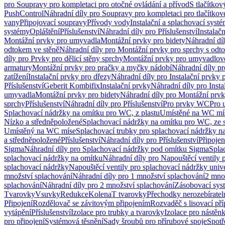
pro Soupravy pro kompletaci pro otočné ovládání a přívod
S tlačítko
PushControl
Náhradní díly pro Soupravy pro kompletaci pro tlačítko
vany
Připojovací soupravy
Přívody vody
Instalační a splachovací syst
systémy
Opláštění
Příslušenství
Náhradní díly pro Příslušenství
Instalač
Montážní prvky pro umyvadla
Montážní prvky pro bidety
Náhradní dí
odtokem ve stěně
Náhradní díly pro Montážní prvky pro sprchy s odt
díly pro Prvky pro dělicí stěny sprchy
Montážní prvky pro umyvadlov
armatury
Montážní prvky pro pračky a myčky nádobí
Náhradní díly p
zatížení
Instalační prvky pro dřezy
Náhradní díly pro Instalační prvky 
Příslušenství
Geberit Kombifix
Instalační prvky
Náhradní díly pro Insta
umyvadla
Montážní prvky pro bidety
Náhradní díly pro Montážní prvk
sprchy
Příslušenství
Náhradní díly pro Příslušenství
Pro prvky WC
Pro 
Splachovací nádržky na omítku pro WC, z plastu
Umístěné na WC mí
Nízko a středněpoložené
Splachovací nádržky na omítku pro WC, ze s
Umístěný na WC míse
Splachovací trubky pro splachovací nádržky n
a středněpoložené
Příslušenství
Náhradní díly pro Příslušenství
Připojen
Sigma
Náhradní díly pro Splachovací nádržky pod omítku Sigma
Spla
splachovací nádržky na omítku
Náhradní díly pro Napouštěcí ventily 
splachovací nádržky
Napouštěcí ventily pro splachovací nádržky univ
množství splachování
Náhradní díly pro 1 množství splachování
2 mno
splachování
Náhradní díly pro 2 množství splachování
Zásobovací sys
Tvarovky
Vsuvky
Redukce
Kolena
T tvarovky
Přechodky nerozebíratel
Připojení
Rozdělovač se závitovým připojením
Rozvaděč s lisovací př
vytápění
Příslušenství
Izolace pro trubky a tvarovky
Izolace pro nástěn
pro připojení
Systémová těsnění
Sady šroubů pro přírubové spoje
Spotř