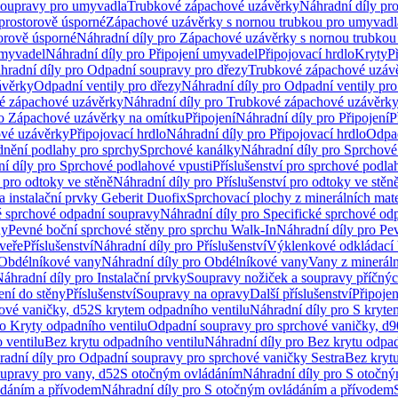
soupravy pro umyvadla
Trubkové zápachové uzávěrky
Náhradní díly pr
prostorově úsporné
Zápachové uzávěrky s nornou trubkou pro umyvadl
orově úsporné
Náhradní díly pro Zápachové uzávěrky s nornou trubkou
umyvadel
Náhradní díly pro Připojení umyvadel
Připojovací hrdlo
Kryty
P
hradní díly pro Odpadní soupravy pro dřezy
Trubkové zápachové uzáv
ávěrky
Odpadní ventily pro dřezy
Náhradní díly pro Odpadní ventily pro
é zápachové uzávěrky
Náhradní díly pro Trubkové zápachové uzávěrk
ro Zápachové uzávěrky na omítku
Připojení
Náhradní díly pro Připojení
P
ové uzávěrky
Připojovací hrdlo
Náhradní díly pro Připojovací hrdlo
Odpad
dnění podlahy pro sprchy
Sprchové kanálky
Náhradní díly pro Sprchové
í díly pro Sprchové podlahové vpusti
Příslušenství pro sprchové podla
í pro odtoky ve stěně
Náhradní díly pro Příslušenství pro odtoky ve stěn
a instalační prvky Geberit Duofix
Sprchovací plochy z minerálních mate
é sprchové odpadní soupravy
Náhradní díly pro Specifické sprchové od
ny
Pevné boční sprchové stěny pro sprchu Walk-In
Náhradní díly pro Pe
veře
Příslušenství
Náhradní díly pro Příslušenství
Výklenkové odkládací 
Obdélníkové vany
Náhradní díly pro Obdélníkové vany
Vany z mineráln
áhradní díly pro Instalační prvky
Soupravy nožiček a soupravy příčnýc
ení do stěny
Příslušenství
Soupravy na opravy
Další příslušenství
Připoje
ové vaničky, d52
S krytem odpadního ventilu
Náhradní díly pro S kryte
ro Kryty odpadního ventilu
Odpadní soupravy pro sprchové vaničky, d9
 ventilu
Bez krytu odpadního ventilu
Náhradní díly pro Bez krytu odpad
adní díly pro Odpadní soupravy pro sprchové vaničky Sestra
Bez krytu
upravy pro vany, d52
S otočným ovládáním
Náhradní díly pro S otočn
ádáním a přívodem
Náhradní díly pro S otočným ovládáním a přívodem