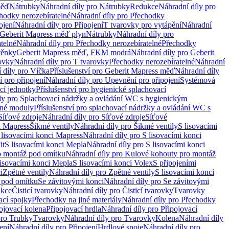
měď
Nátrubky
Náhradní díly pro Nátrubky
Redukce
Náhradní díly pro
hodky nerozebíratelné
Náhradní díly pro Přechodky
ojení
Náhradní díly pro Připojení
T tvarovky pro vytápění
Náhradní
 Geberit Mapress měď plyn
Nátrubky
Náhradní díly pro
telné
Náhradní díly pro Přechodky nerozebíratelné
Přechodky
těnky
Geberit Mapress měď, FKM modrá
Náhradní díly pro Geberit
ovky
Náhradní díly pro T tvarovky
Přechodky nerozebíratelné
Náhradní
 díly pro Víčka
Příslušenství pro Geberit Mapress měď
Náhradní díly
 pro připojení
Náhradní díly pro Upevnění pro připojení
Systémová
cí jednotky
Příslušenství pro hygienické splachovací
ly pro Splachovací nádržky a ovládání WC s hygienickým
ěné moduly
Příslušenství pro splachovací nádržky a ovládání WC s
Síťové zdroje
Náhradní díly pro Síťové zdroje
Síťové
i Mapress
Šikmé ventily
Náhradní díly pro Šikmé ventily
S lisovacími
 lisovacími konci Mapress
Náhradní díly pro S lisovacími konci
it
S lisovacími konci Mepla
Náhradní díly pro S lisovacími konci
o montáž pod omítku
Náhradní díly pro Kulové kohouty pro montáž
lisovacími konci Mepla
S lisovacími konci Volex
S připojeními
i
Zpětné ventily
Náhradní díly pro Zpětné ventily
S lisovacími konci
 pod omítku
Se závitovými konci
Náhradní díly pro Se závitovými
kce
Čisticí tvarovky
Náhradní díly pro Čisticí tvarovky
Tvarovky
ací spojky
Přechodky na jiné materiály
Náhradní díly pro Přechodky
ojovací kolena
Připojovací hrdla
Náhradní díly pro Připojovací
pro Trubky
Tvarovky
Náhradní díly pro Tvarovky
Kolena
Náhradní díly
ení
Náhradní díly pro Připojení
Hrdlové spoje
Náhradní díly pro