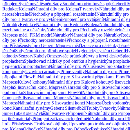
připojení
Systémová těsnění
Sady šroubů pro přírubové spoje
Geberit 
Redukce
Kolena
Náhradní díly pro Kolena
T tvarovky
Náhradní díly p
nerozebíratelné
Přechodky a připojení, rozebíratelné
Náhradní díly pro 
díly pro T tvarovky pro vytápění
Připojení pro vytápění
Náhradní díly 
Nátrubky
Redukce
Náhradní díly pro Redukce
Kolena
Náhradní díly p
rozebíratelné a nástěnky
Náhradní díly pro Přechodky rozebíratelné a 
Mapress měď, FKM modrá
Nátrubky
Náhradní díly pro Nátrubky
Red
díly pro Přechodky nerozebíratelné
Přechodky a připojení, rozebíratel
pro Příslušenství pro Geberit Mapress měď
Izolace pro nástěnky
Těsněn
těsnění
Sady šroubů pro přírubové spoje
Hygienický systém Geberit
Hy
jednotky
Senzory
Kabely
Omezovače průtoku
Kryty a krycí desky
Spla
proplachem
Splachovací nádržky pod omítku s hygienickým proplac
hygienickým proplachem
Náhradní díly pro Příslušenství pro splach
komponenty
Uzavírací armatury
Přímé ventily
Náhradní díly pro Přímé 
přípojkami FlowFit
Náhradní díly pro S lisovacími přípojkami FlowFi
Mapress
Kulové kohouty
Náhradní díly pro Kulové kohouty
S lisovac
Mepla
S lisovacími konci Mapress
Náhradní díly pro S lisovacími kon
pod omítku
S lisovacími přípojkami FlowFit
Náhradní díly pro S lisov
Compact
S lisovacími konci Mapress
Náhradní díly pro S lisovacími 
Mapress
Náhradní díly pro S lisovacími konci Mapress
Úsek vodoměru
konci
Kanalizační systémy
Geberit Silent-db20
Trubky
Tvarovky
Náhrad
SuperTube
Kolena
Zvláštní tvarovky
Připojení
Náhradní díly pro Připoj
na jiné materiály
Připojení zařizovacích předmětů
Náhradní díly pro Př
hrdla
Příslušenství
Trubkové objímky
Upevnění pro trubkové objímky
V
pro Kolena
Odbočky
Náhradní díly pro Odbočky
Redukce
Náhradní dí