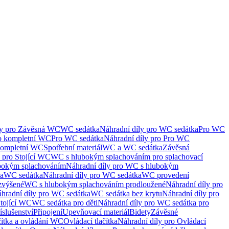
ly pro Závěsná WC
WC sedátka
Náhradní díly pro WC sedátka
Pro WC
ro kompletní WC
Pro WC sedátka
Náhradní díly pro Pro WC
kompletní WC
Spotřební materiál
WC a WC sedátka
Závěsná
 pro Stojící WC
WC s hlubokým splachováním pro splachovací
bokým splachováním
Náhradní díly pro WC s hlubokým
ka
WC sedátka
Náhradní díly pro WC sedátka
WC provedení
zvýšené
WC s hlubokým splachováním prodloužené
Náhradní díly pro
hradní díly pro WC sedátka
WC sedátka bez krytu
Náhradní díly pro
Stojící WC
WC sedátka pro děti
Náhradní díly pro WC sedátka pro
íslušenství
Připojení
Upevňovací materiál
Bidety
Závěsné
čítka a ovládání WC
Ovládací tlačítka
Náhradní díly pro Ovládací