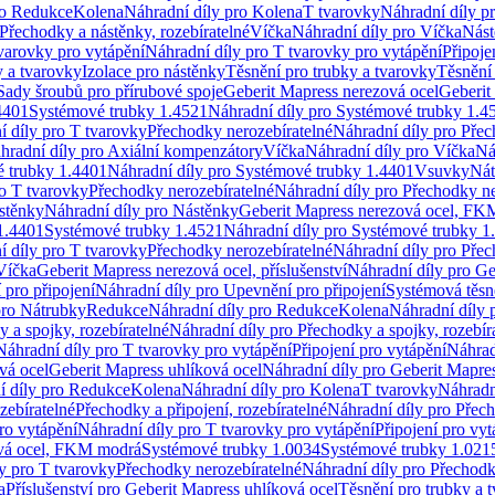
ro Redukce
Kolena
Náhradní díly pro Kolena
T tvarovky
Náhradní díly p
Přechodky a nástěnky, rozebíratelné
Víčka
Náhradní díly pro Víčka
Nást
varovky pro vytápění
Náhradní díly pro T tvarovky pro vytápění
Připoje
y a tvarovky
Izolace pro nástěnky
Těsnění pro trubky a tvarovky
Těsnění
Sady šroubů pro přírubové spoje
Geberit Mapress nerezová ocel
Geberit
4401
Systémové trubky 1.4521
Náhradní díly pro Systémové trubky 1.4
í díly pro T tvarovky
Přechodky nerozebíratelné
Náhradní díly pro Přec
hradní díly pro Axiální kompenzátory
Víčka
Náhradní díly pro Víčka
Ná
 trubky 1.4401
Náhradní díly pro Systémové trubky 1.4401
Vsuvky
Nát
ro T tvarovky
Přechodky nerozebíratelné
Náhradní díly pro Přechodky ne
stěnky
Náhradní díly pro Nástěnky
Geberit Mapress nerezová ocel, F
1.4401
Systémové trubky 1.4521
Náhradní díly pro Systémové trubky 1
í díly pro T tvarovky
Přechodky nerozebíratelné
Náhradní díly pro Přec
Víčka
Geberit Mapress nerezová ocel, příslušenství
Náhradní díly pro Ge
pro připojení
Náhradní díly pro Upevnění pro připojení
Systémová těsn
pro Nátrubky
Redukce
Náhradní díly pro Redukce
Kolena
Náhradní díly 
 a spojky, rozebíratelné
Náhradní díly pro Přechodky a spojky, rozebír
Náhradní díly pro T tvarovky pro vytápění
Připojení pro vytápění
Náhrad
vá ocel
Geberit Mapress uhlíková ocel
Náhradní díly pro Geberit Mapres
í díly pro Redukce
Kolena
Náhradní díly pro Kolena
T tvarovky
Náhradn
zebíratelné
Přechodky a připojení, rozebíratelné
Náhradní díly pro Přech
ro vytápění
Náhradní díly pro T tvarovky pro vytápění
Připojení pro vyt
ová ocel, FKM modrá
Systémové trubky 1.0034
Systémové trubky 1.021
y pro T tvarovky
Přechodky nerozebíratelné
Náhradní díly pro Přechodk
a
Příslušenství pro Geberit Mapress uhlíková ocel
Těsnění pro trubky a 