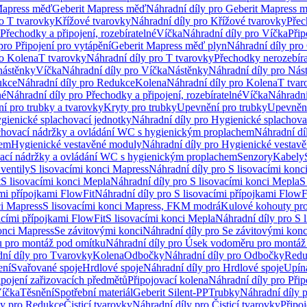
Mapress měď
Geberit Mapress měď
Náhradní díly pro Geberit Mapress 
ro T tvarovky
Křížové tvarovky
Náhradní díly pro Křížové tvarovky
Přec
Přechodky a připojení, rozebíratelné
Víčka
Náhradní díly pro Víčka
Přip
pro Připojení pro vytápění
Geberit Mapress měď plyn
Náhradní díly pro
ro Kolena
T tvarovky
Náhradní díly pro T tvarovky
Přechodky nerozebíra
nástěnky
Víčka
Náhradní díly pro Víčka
Nástěnky
Náhradní díly pro Nás
ukce
Náhradní díly pro Redukce
Kolena
Náhradní díly pro Kolena
T tvar
né
Náhradní díly pro Přechodky a připojení, rozebíratelné
Víčka
Náhradní
í pro trubky a tvarovky
Kryty pro trubky
Upevnění pro trubky
Upevnění
gienické splachovací jednotky
Náhradní díly pro Hygienické splachova
chovací nádržky a ovládání WC s hygienickým proplachem
Náhradní dí
hem
Hygienické vestavěné moduly
Náhradní díly pro Hygienické vestav
ovací nádržky a ovládání WC s hygienickým proplachem
Senzory
Kabely
ventily
S lisovacími konci Mapress
Náhradní díly pro S lisovacími konc
t
S lisovacími konci Mepla
Náhradní díly pro S lisovacími konci Mepla
S
ími přípojkami FlowFit
Náhradní díly pro S lisovacími přípojkami FlowF
ci Mapress
S lisovacími konci Mapress, FKM modrá
Kulové kohouty pr
acími přípojkami FlowFit
S lisovacími konci Mepla
Náhradní díly pro S 
konci Mapress
Se závitovými konci
Náhradní díly pro Se závitovými konc
 pro montáž pod omítku
Náhradní díly pro Úsek vodoměru pro montáž
ní díly pro Tvarovky
Kolena
Odbočky
Náhradní díly pro Odbočky
Redu
ení
Svařované spoje
Hrdlové spoje
Náhradní díly pro Hrdlové spoje
Upín
ipojení zařizovacích předmětů
Připojovací kolena
Náhradní díly pro Přip
íčka
Těsnění
Spotřební materiál
Geberit Silent-PP
Trubky
Náhradní díly 
ly pro Redukce
Čisticí tvarovky
Náhradní díly pro Čisticí tvarovky
Připoj