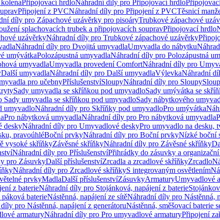
 kolena
Připojovací hrdlo
Náhradní díly pro Připojovací hrdlo
Připojovac
ouprav
Připojení z PVC
Náhradní díly pro Připojení z PVC
Těsnicí manže
ní díly pro Zápachové uzávěrky pro pisoáry
Trubkové zápachové uzáv
oužení splachovacích trubek a připojovacích souprav
Připojovací hrdlo
N
chové uzávěrky
Náhradní díly pro Trubkové zápachové uzávěrky
Připoj
vadla
Náhradní díly pro Dvojitá umyvadla
Umyvadla do nábytku
Náhrad
é umývátka
Polozápustná umyvadla
Náhradní díly pro Polozápustná u
hová umyvadla
Umyvadla provedení Comfort
Náhradní díly pro Umyv
y
Další umyvadla
Náhradní díly pro Další umyvadla
Výlevka
Náhradní dí
myvadla pro učebny
Příslušenství
Sloupy
Náhradní díly pro Sloupy
Slou
kryty
Sady umyvadla se skříňkou pod umyvadlo
Sady umývátka se skří
ro Sady umyvadla se skříňkou pod umyvadlo
Sady nábytkového umyvadl
d umyvadlo
Náhradní díly pro Skříňky pod umyvadlo
Pro umývátka
Náhr
la
Pro nábytková umyvadla
Náhradní díly pro Pro nábytková umyvadla
P
 desky
Náhradní díly pro Umyvadlové desky
Pro umyvadlo na desku, t
sku, pravoúhlé
Boční prvky
Náhradní díly pro Boční prvky
Nízké boční 
ně vysoké skříňky
Závěsné skříňky
Náhradní díly pro Závěsné skříňky
Da
nství
Náhradní díly pro Příslušenství
Přihrádky do zásuvky a organizačn
ly pro Zásuvky
Další příslušenství
Zrcadla a zrcadlové skříňky
Zrcadlo
Ná
íňky
Náhradní díly pro Zrcadlové skříňky
S integrovaným osvětlením
Ná
větelné prvky
Madla
Další příslušenství
Zásuvky
Armatury
Umyvadlové a
ení z baterie
Náhradní díly pro Stojánková, napájení z baterie
Stojánkov
 páková baterie
Nástěnná, napájení ze sítě
Náhradní díly pro Nástěnná, n
díly pro Nástěnná, napájení z generátoru
Nástěnná, směšovací baterie 
lové armatury
Náhradní díly pro Pro umyvadlové armatury
Připojení za