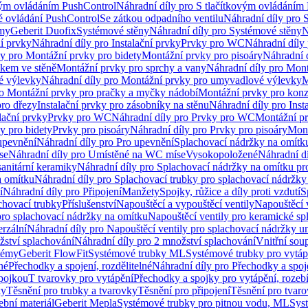
vým ovládáním PushControl
Náhradní díly pro S tlačítkovým ovládáním
vé ovládání PushControl
Se zátkou odpadního ventilu
Náhradní díly pro 
émy
Geberit Duofix
Systémové stěny
Náhradní díly pro Systémové stěny
N
ní prvky
Náhradní díly pro Instalační prvky
Prvky pro WC
Náhradní díly
ly pro Montážní prvky pro bidety
Montážní prvky pro pisoáry
Náhradní 
okem ve stěně
Montážní prvky pro sprchy a vany
Náhradní díly pro Mont
é výlevky
Náhradní díly pro Montážní prvky pro umyvadlové výlevky
M
ro Montážní prvky pro pračky a myčky nádobí
Montážní prvky pro konz
pro dřezy
Instalační prvky pro zásobníky na stěnu
Náhradní díly pro Inst
lační prvky
Prvky pro WC
Náhradní díly pro Prvky pro WC
Montážní p
y pro bidety
Prvky pro pisoáry
Náhradní díly pro Prvky pro pisoáry
Mont
upevnění
Náhradní díly pro Pro upevnění
Splachovací nádržky na omítk
se
Náhradní díly pro Umístěné na WC míse
Vysokopoložené
Náhradní d
anitární keramiky
Náhradní díly pro Splachovací nádržky na omítku pr
a omítku
Náhradní díly pro Splachovací trubky pro splachovací nádržky
í
Náhradní díly pro Připojení
Manžety
Spojky, růžice a díly proti vzdutí
S
chovací trubky
Příslušenství
Napouštěcí a vypouštěcí ventily
Napouštěcí 
pro splachovací nádržky na omítku
Napouštěcí ventily pro keramické sp
erzální
Náhradní díly pro Napouštěcí ventily pro splachovací nádržky un
žství splachování
Náhradní díly pro 2 množství splachování
Vnitřní sou
témy
Geberit FlowFit
Systémové trubky ML
Systémové trubky pro vytá
né
Přechodky a spojení, rozdělitelné
Náhradní díly pro Přechodky a spoje
ípojkou
T tvarovky pro vytápění
Přechodky a spojky pro vytápění, rozebí
ky
Těsnění pro trubky a tvarovky
Těsnění pro připojení
Těsnění pro tvar
ební materiál
Geberit Mepla
Systémové trubky pro pitnou vodu, ML
Sys