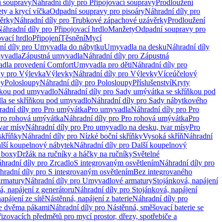
í soupravy
Náhradní díly pro Připojovací soupravy
Prodloužení
ty a krycí víčka
Odpadní soupravy pro pisoáry
Náhradní díly pro
ěrky
Náhradní díly pro Trubkové zápachové uzávěrky
Prodloužení
áhradní díly pro Připojovací hrdlo
Manžety
Odpadní soupravy pro
ovací hrdlo
Připojení
Těsnění
Mycí
ní díly pro Umyvadla do nábytku
Umyvadla na desku
Náhradní díly
myvadla
Zápustná umyvadla
Náhradní díly pro Zápustná
adla provedení Comfort
Umyvadla pro děti
Náhradní díly pro
ly pro Výlevka
Výlevky
Náhradní díly pro Výlevky
Víceúčelový
py
Polosloupy
Náhradní díly pro Polosloupy
Příslušenství
Kryty
ňkou pod umyvadlo
Náhradní díly pro Sady umývátka se skříňkou pod
a se skříňkou pod umyvadlo
Náhradní díly pro Sady nábytkového
adní díly pro Pro umývátka
Pro umyvadla
Náhradní díly pro Pro
ro rohová umývátka
Náhradní díly pro Pro rohová umývátka
Pro
var mísy
Náhradní díly pro Pro umyvadlo na desku, tvar mísy
Pro
skříňky
Náhradní díly pro Nízké boční skříňky
Vysoká skříň
Náhradní
lší koupelnový nábytek
Náhradní díly pro Další koupelnový
í boxy
Držák na ručníky a háčky na ručníky
Světelné
hradní díly pro Zrcadlo
S integrovaným osvětlením
Náhradní díly pro
hradní díly pro S integrovaným osvětlením
Bez integrovaného
rmatury
Náhradní díly pro Umyvadlové armatury
Stojánková, napájení
á, napájení z generátoru
Náhradní díly pro Stojánková, napájení
apájení ze sítě
Nástěnná, napájení z baterie
Náhradní díly pro
se dvěma pákami
Náhradní díly pro Nástěnná, směšovací baterie se
řizovacích předmětů pro mycí prostor, dřezy, spotřebiče a