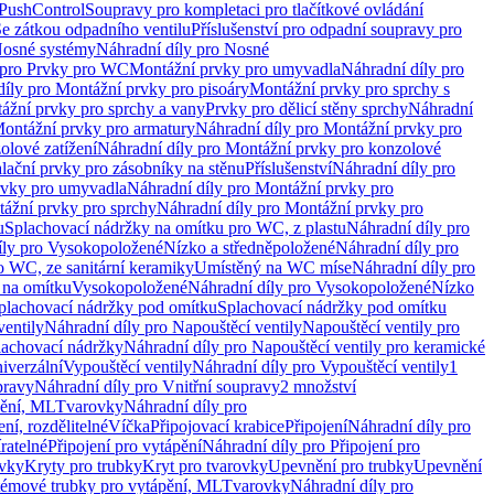
 PushControl
Soupravy pro kompletaci pro tlačítkové ovládání
Se zátkou odpadního ventilu
Příslušenství pro odpadní soupravy pro
osné systémy
Náhradní díly pro Nosné
 pro Prvky pro WC
Montážní prvky pro umyvadla
Náhradní díly pro
díly pro Montážní prvky pro pisoáry
Montážní prvky pro sprchy s
ážní prvky pro sprchy a vany
Prvky pro dělicí stěny sprchy
Náhradní
ontážní prvky pro armatury
Náhradní díly pro Montážní prvky pro
olové zatížení
Náhradní díly pro Montážní prvky pro konzolové
alační prvky pro zásobníky na stěnu
Příslušenství
Náhradní díly pro
rvky pro umyvadla
Náhradní díly pro Montážní prvky pro
ážní prvky pro sprchy
Náhradní díly pro Montážní prvky pro
u
Splachovací nádržky na omítku pro WC, z plastu
Náhradní díly pro
íly pro Vysokopoložené
Nízko a středněpoložené
Náhradní díly pro
o WC, ze sanitární keramiky
Umístěný na WC míse
Náhradní díly pro
 na omítku
Vysokopoložené
Náhradní díly pro Vysokopoložené
Nízko
plachovací nádržky pod omítku
Splachovací nádržky pod omítku
ventily
Náhradní díly pro Napouštěcí ventily
Napouštěcí ventily pro
lachovací nádržky
Náhradní díly pro Napouštěcí ventily pro keramické
iverzální
Vypouštěcí ventily
Náhradní díly pro Vypouštěcí ventily
1
pravy
Náhradní díly pro Vnitřní soupravy
2 množství
pění, ML
Tvarovky
Náhradní díly pro
ní, rozdělitelné
Víčka
Připojovací krabice
Připojení
Náhradní díly pro
ratelné
Připojení pro vytápění
Náhradní díly pro Připojení pro
ovky
Kryty pro trubky
Kryt pro tvarovky
Upevnění pro trubky
Upevnění
témové trubky pro vytápění, ML
Tvarovky
Náhradní díly pro