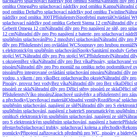
tlačítka
Pro splachovací nádržky pod omítku Sigma
Náhradní díly pro
omítku Omega
Pro splachovací nádržky pod omítku Kappa
Náhradní d
pod omítku Delta
Pro splachovací nádržky pod omítku Twinline
Náhra
nádržky pod omítku 300T
Příslušenství
Spotřební materiál
Ovládání WC
splachovací nádržky pod omítku Geberit Sigma 12 cm
Náhradní díly 
Geberit Omega 12 cm
Náhradní díly pro Pro napájení ze sítě, pro s
12 cm
Náhradní díly pro Pro napájení z baterie, pro splachovací nád
spuštěním splachování
Pro 2 množství splachování
Náhradní díly pro 
díly pro Příslušenství pro ovládání WC
Soupravy pro hrubou montáž
N
s elektronickým spuštěním splachování
Spojky
Sanitární moduly Geber
stojící WC
Náhradní díly pro Pro stojící WC
Příslušenství
Náhradní díly
s okrajem
Bez víka
Náhradní díly pro Bez víka
Pisoáry, splachované vo
pisoáru
Náhradní díly pro Pro montáž na omítku nebo podomítkové ov
pisoáru
Pro integrované ovládání splachování pisoáru
Náhradní díly pr
vodou, s víkem / pro víko
Bez oplachovacího okraje
Náhradní díly pro
Pisoáry, provoz bez vody
Bez víka
Náhradní díly pro Bez víka
Dělicí s
pisoárů ze skla
Náhradní díly pro Dělicí stěny pisoárů ze skla
Dělicí st
Příslušenství
Víko pisoáru
Zápachové uzávěrky a příslušenství pro zá
a přechodky
Upevňovací materiál
Odpadní ventily
Rozdělovač spláchn
spuštěním splachování, napájení ze sítě
Náhradní díly pro S elektronic
spuštěním splachování, napájení z baterie
S pneumatickým spuštěním 
omítku
S elektronickým spuštěním splachování, napájení ze sítě
Náhrad
pro S elektronickým spuštěním splachování, napájení z baterie
Přísluš
přestavbu
Splachovací trubky, splachovací kolena a přechodky
Rekons
pomůcky
Připojení zařizovacích předmětů pro WC, pisoáry a bidety
Od