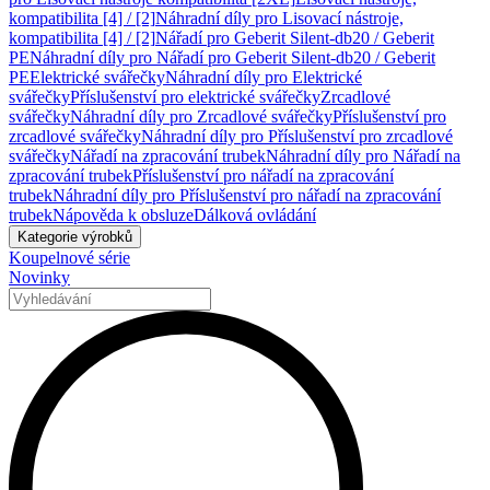
kompatibilita [4] / [2]
Náhradní díly pro Lisovací nástroje,
kompatibilita [4] / [2]
Nářadí pro Geberit Silent-db20 / Geberit
PE
Náhradní díly pro Nářadí pro Geberit Silent-db20 / Geberit
PE
Elektrické svářečky
Náhradní díly pro Elektrické
svářečky
Příslušenství pro elektrické svářečky
Zrcadlové
svářečky
Náhradní díly pro Zrcadlové svářečky
Příslušenství pro
zrcadlové svářečky
Náhradní díly pro Příslušenství pro zrcadlové
svářečky
Nářadí na zpracování trubek
Náhradní díly pro Nářadí na
zpracování trubek
Příslušenství pro nářadí na zpracování
trubek
Náhradní díly pro Příslušenství pro nářadí na zpracování
trubek
Nápověda k obsluze
Dálková ovládání
Kategorie výrobků
Koupelnové série
Novinky