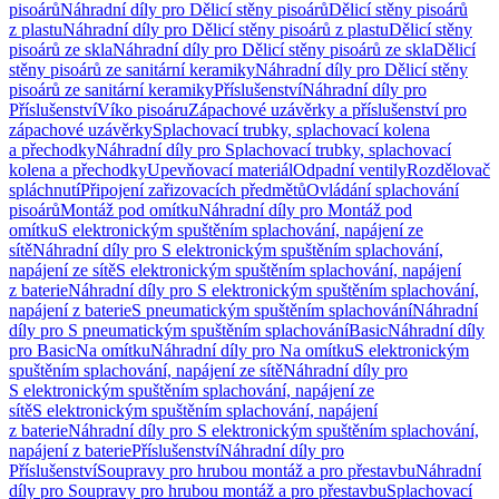
pisoárů
Náhradní díly pro Dělicí stěny pisoárů
Dělicí stěny pisoárů
z plastu
Náhradní díly pro Dělicí stěny pisoárů z plastu
Dělicí stěny
pisoárů ze skla
Náhradní díly pro Dělicí stěny pisoárů ze skla
Dělicí
stěny pisoárů ze sanitární keramiky
Náhradní díly pro Dělicí stěny
pisoárů ze sanitární keramiky
Příslušenství
Náhradní díly pro
Příslušenství
Víko pisoáru
Zápachové uzávěrky a příslušenství pro
zápachové uzávěrky
Splachovací trubky, splachovací kolena
a přechodky
Náhradní díly pro Splachovací trubky, splachovací
kolena a přechodky
Upevňovací materiál
Odpadní ventily
Rozdělovač
spláchnutí
Připojení zařizovacích předmětů
Ovládání splachování
pisoárů
Montáž pod omítku
Náhradní díly pro Montáž pod
omítku
S elektronickým spuštěním splachování, napájení ze
sítě
Náhradní díly pro S elektronickým spuštěním splachování,
napájení ze sítě
S elektronickým spuštěním splachování, napájení
z baterie
Náhradní díly pro S elektronickým spuštěním splachování,
napájení z baterie
S pneumatickým spuštěním splachování
Náhradní
díly pro S pneumatickým spuštěním splachování
Basic
Náhradní díly
pro Basic
Na omítku
Náhradní díly pro Na omítku
S elektronickým
spuštěním splachování, napájení ze sítě
Náhradní díly pro
S elektronickým spuštěním splachování, napájení ze
sítě
S elektronickým spuštěním splachování, napájení
z baterie
Náhradní díly pro S elektronickým spuštěním splachování,
napájení z baterie
Příslušenství
Náhradní díly pro
Příslušenství
Soupravy pro hrubou montáž a pro přestavbu
Náhradní
díly pro Soupravy pro hrubou montáž a pro přestavbu
Splachovací