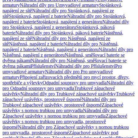
armatury
Náhradní díly pro Umyvadlové armatury
Stojánková,
napájení ze sítě
Náhradní díly pro Stojánková, napájení ze
sítě
Stojánková, napájení z baterie
Náhradní díly pro Stojánková,
napájení z baterie
Stojánková, napájení z generátoru
Náhradní díly
pro Stojánková, napájení z generátoru
Stojánková, páková
baterie
Náhradní díly pro Stojánková, páková baterie
Nástěnná,
napájení ze sítě
Náhradní díly pro Nástěnná, napájení ze
sítě
Nástěnná, napájení z baterie
Náhradní díly pro Nástěnná,
napájení z baterie
Nástěnná, napájení z generátoru
Náhradní díly pro
Nástěnná, napájení z generátoru
Nástěnná, směšovací baterie se
dvěma pákami
Náhradní díly pro Nástěnná, směšovací baterie se
dvěma pákami
Příslušenství
Náhradní díly pro Příslušenství
Pro
umyvadlové armatury
Náhradní díly pro Pro umyvadlové
armatury
Připojení zařizovacích předmětů pro mycí prostor, dřezy,
spotřebiče a výlevky
Odpadní soupravy pro umyvadla
Náhradní díly
pro Odpadní soupravy pro umyvadla
Trubkové zápachové
uzávěrky
Náhradní díly pro Trubkové zápachové uzávěrky
Trubkové
zápachové uzávěrky, prostorově úsporné
Náhradní díly pro
Trubkové zápachové uzávěrky, prostorově úsporné
Zápachové
uzávěrky s nornou trubkou pro umyvadla
Náhradní díly pro
Zápachové uzávěrky s nornou trubkou pro umyvadla
Zápachové
uzávěrky s nornou trubkou pro umyvadla, prostorově
úsporné
Náhradní díly pro Zápachové uzávěrky s nornou trubkou
pro umyvadla, prostorově úsporné
Zápachové uzávěrky pod