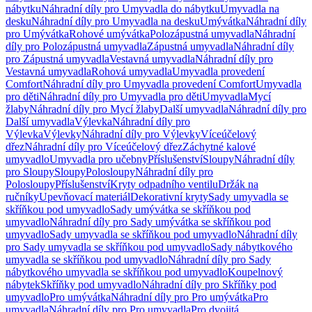
nábytku
Náhradní díly pro Umyvadla do nábytku
Umyvadla na
desku
Náhradní díly pro Umyvadla na desku
Umývátka
Náhradní díly
pro Umývátka
Rohové umývátka
Polozápustná umyvadla
Náhradní
díly pro Polozápustná umyvadla
Zápustná umyvadla
Náhradní díly
pro Zápustná umyvadla
Vestavná umyvadla
Náhradní díly pro
Vestavná umyvadla
Rohová umyvadla
Umyvadla provedení
Comfort
Náhradní díly pro Umyvadla provedení Comfort
Umyvadla
pro děti
Náhradní díly pro Umyvadla pro děti
Umyvadla
Mycí
žlaby
Náhradní díly pro Mycí žlaby
Další umyvadla
Náhradní díly pro
Další umyvadla
Výlevka
Náhradní díly pro
Výlevka
Výlevky
Náhradní díly pro Výlevky
Víceúčelový
dřez
Náhradní díly pro Víceúčelový dřez
Záchytné kalové
umyvadlo
Umyvadla pro učebny
Příslušenství
Sloupy
Náhradní díly
pro Sloupy
Sloupy
Polosloupy
Náhradní díly pro
Polosloupy
Příslušenství
Kryty odpadního ventilu
Držák na
ručníky
Upevňovací materiál
Dekorativní kryty
Sady umyvadla se
skříňkou pod umyvadlo
Sady umývátka se skříňkou pod
umyvadlo
Náhradní díly pro Sady umývátka se skříňkou pod
umyvadlo
Sady umyvadla se skříňkou pod umyvadlo
Náhradní díly
pro Sady umyvadla se skříňkou pod umyvadlo
Sady nábytkového
umyvadla se skříňkou pod umyvadlo
Náhradní díly pro Sady
nábytkového umyvadla se skříňkou pod umyvadlo
Koupelnový
nábytek
Skříňky pod umyvadlo
Náhradní díly pro Skříňky pod
umyvadlo
Pro umývátka
Náhradní díly pro Pro umývátka
Pro
umyvadla
Náhradní díly pro Pro umyvadla
Pro dvojitá