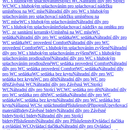
WC s hlubokým splachováním
Stojící WC
Náhradní díly pro Stojící
WC
WC s hlubokým splachováním pro splachovací nádržku
umístěnou na WC míse
Náhradní díly pro WC s hlubokým
splachováním pro splachovací nádržku umístěnou na
WC míse
WC s hlubokým splachováním
Náhradní díly pro
WC s hlubokým splachováním
Splachovací nádržky na omítku pro
WC, ze sanitární keramiky
Umístěná na WC míse
WC
sedátka
Náhradní díly pro WC sedátka
WC sedátka
Náhradní díly pro
WC sedátka
WC provedení Comfort
Náhradní díly pro WC
provedení Comfort
WC s hlubokým splachováním zvýšené
Náhradní
díly pro WC s hlubokým splachováním zvýšené
WC s hlubokým
splachováním prodloužené
Náhradní díly pro WC s hlubokým
splachováním prodloužené
WC sedátka provedení Comfort
Náhradní
díly pro WC sedátka provedení Comfort
WC sedátka
Náhradní díly
pro WC sedátka
WC sedátka bez krytu
Náhradní díly pro WC
sedátka bez krytu
WC pro děti
Náhradní díly pro WC pro
děti
Závěsná WC
Náhradní díly pro Závěsná WC
Stojící
WC
Náhradní díly pro Stojící WC
WC sedátka pro děti
Náhradní díly
pro WC sedátka pro děti
WC sedátka
Náhradní díly pro WC
sedátka
WC sedátka bez krytu
Náhradní díly pro WC sedátka bez
krytu
Nášlapná WC
Se spláchnutím
Příslušenství
Připojení
Upevňovací
materiál
Bidety
Závěsné bidety
Náhradní díly pro Závěsné
bidety
Stojící bidety
Náhradní díly pro Stojící
bidety
Příslušenství
Náhradní díly pro Příslušenství
Ovládací tlačítka
a ovládání WC
Ovládací tlačítka
Náhradní díly pro Ovládací