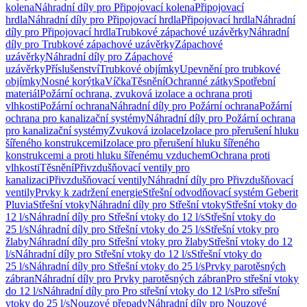
kolena
Náhradní díly pro Připojovací kolena
Připojovací
hrdla
Náhradní díly pro Připojovací hrdla
Připojovací hrdla
Náhradní
díly pro Připojovací hrdla
Trubkové zápachové uzávěrky
Náhradní
díly pro Trubkové zápachové uzávěrky
Zápachové
uzávěrky
Náhradní díly pro Zápachové
uzávěrky
Příslušenství
Trubkové objímky
Upevnění pro trubkové
objímky
Nosné korýtka
Víčka
Těsnění
Ochranné zátky
Spotřební
materiál
Požární ochrana, zvuková izolace a ochrana proti
vlhkosti
Požární ochrana
Náhradní díly pro Požární ochrana
Požární
ochrana pro kanalizační systémy
Náhradní díly pro Požární ochrana
pro kanalizační systémy
Zvuková izolace
Izolace pro přerušení hluku
šířeného konstrukcemi
Izolace pro přerušení hluku šířeného
konstrukcemi a proti hluku šířenému vzduchem
Ochrana proti
vlhkosti
Těsnění
Přivzdušňovací ventily pro
kanalizaci
Přivzdušňovací ventily
Náhradní díly pro Přivzdušňovací
ventily
Prvky k zadržení energie
Střešní odvodňovací systém Geberit
Pluvia
Střešní vtoky
Náhradní díly pro Střešní vtoky
Střešní vtoky do
12 l/s
Náhradní díly pro Střešní vtoky do 12 l/s
Střešní vtoky do
25 l/s
Náhradní díly pro Střešní vtoky do 25 l/s
Střešní vtoky pro
žlaby
Náhradní díly pro Střešní vtoky pro žlaby
Střešní vtoky do 12
l/s
Náhradní díly pro Střešní vtoky do 12 l/s
Střešní vtoky do
25 l/s
Náhradní díly pro Střešní vtoky do 25 l/s
Prvky parotěsných
zábran
Náhradní díly pro Prvky parotěsných zábran
Pro střešní vtoky
do 12 l/s
Náhradní díly pro Pro střešní vtoky do 12 l/s
Pro střešní
vtoky do 25 l/s
Nouzové přepady
Náhradní díly pro Nouzové