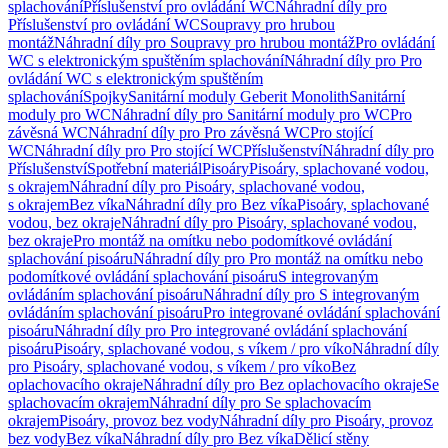
splachování
Příslušenství pro ovládání WC
Náhradní díly pro
Příslušenství pro ovládání WC
Soupravy pro hrubou
montáž
Náhradní díly pro Soupravy pro hrubou montáž
Pro ovládání
WC s elektronickým spuštěním splachování
Náhradní díly pro Pro
ovládání WC s elektronickým spuštěním
splachování
Spojky
Sanitární moduly Geberit Monolith
Sanitární
moduly pro WC
Náhradní díly pro Sanitární moduly pro WC
Pro
závěsná WC
Náhradní díly pro Pro závěsná WC
Pro stojící
WC
Náhradní díly pro Pro stojící WC
Příslušenství
Náhradní díly pro
Příslušenství
Spotřební materiál
Pisoáry
Pisoáry, splachované vodou,
s okrajem
Náhradní díly pro Pisoáry, splachované vodou,
s okrajem
Bez víka
Náhradní díly pro Bez víka
Pisoáry, splachované
vodou, bez okraje
Náhradní díly pro Pisoáry, splachované vodou,
bez okraje
Pro montáž na omítku nebo podomítkové ovládání
splachování pisoáru
Náhradní díly pro Pro montáž na omítku nebo
podomítkové ovládání splachování pisoáru
S integrovaným
ovládáním splachování pisoáru
Náhradní díly pro S integrovaným
ovládáním splachování pisoáru
Pro integrované ovládání splachování
pisoáru
Náhradní díly pro Pro integrované ovládání splachování
pisoáru
Pisoáry, splachované vodou, s víkem / pro víko
Náhradní díly
pro Pisoáry, splachované vodou, s víkem / pro víko
Bez
oplachovacího okraje
Náhradní díly pro Bez oplachovacího okraje
Se
splachovacím okrajem
Náhradní díly pro Se splachovacím
okrajem
Pisoáry, provoz bez vody
Náhradní díly pro Pisoáry, provoz
bez vody
Bez víka
Náhradní díly pro Bez víka
Dělicí stěny