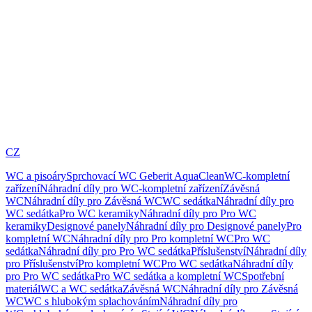
CZ
WC a pisoáry
Sprchovací WC Geberit AquaClean
WC-kompletní
zařízení
Náhradní díly pro WC-kompletní zařízení
Závěsná
WC
Náhradní díly pro Závěsná WC
WC sedátka
Náhradní díly pro
WC sedátka
Pro WC keramiky
Náhradní díly pro Pro WC
keramiky
Designové panely
Náhradní díly pro Designové panely
Pro
kompletní WC
Náhradní díly pro Pro kompletní WC
Pro WC
sedátka
Náhradní díly pro Pro WC sedátka
Příslušenství
Náhradní díly
pro Příslušenství
Pro kompletní WC
Pro WC sedátka
Náhradní díly
pro Pro WC sedátka
Pro WC sedátka a kompletní WC
Spotřební
materiál
WC a WC sedátka
Závěsná WC
Náhradní díly pro Závěsná
WC
WC s hlubokým splachováním
Náhradní díly pro