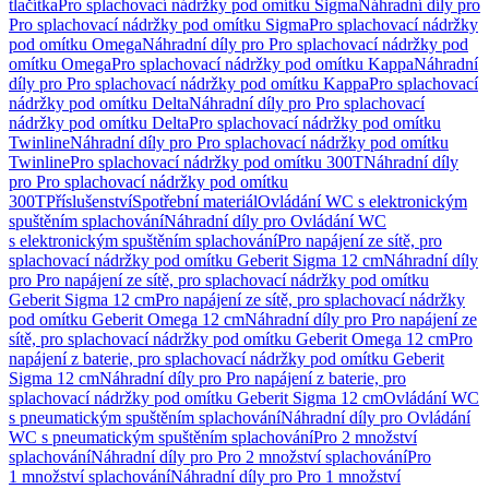
tlačítka
Pro splachovací nádržky pod omítku Sigma
Náhradní díly pro
Pro splachovací nádržky pod omítku Sigma
Pro splachovací nádržky
pod omítku Omega
Náhradní díly pro Pro splachovací nádržky pod
omítku Omega
Pro splachovací nádržky pod omítku Kappa
Náhradní
díly pro Pro splachovací nádržky pod omítku Kappa
Pro splachovací
nádržky pod omítku Delta
Náhradní díly pro Pro splachovací
nádržky pod omítku Delta
Pro splachovací nádržky pod omítku
Twinline
Náhradní díly pro Pro splachovací nádržky pod omítku
Twinline
Pro splachovací nádržky pod omítku 300T
Náhradní díly
pro Pro splachovací nádržky pod omítku
300T
Příslušenství
Spotřební materiál
Ovládání WC s elektronickým
spuštěním splachování
Náhradní díly pro Ovládání WC
s elektronickým spuštěním splachování
Pro napájení ze sítě, pro
splachovací nádržky pod omítku Geberit Sigma 12 cm
Náhradní díly
pro Pro napájení ze sítě, pro splachovací nádržky pod omítku
Geberit Sigma 12 cm
Pro napájení ze sítě, pro splachovací nádržky
pod omítku Geberit Omega 12 cm
Náhradní díly pro Pro napájení ze
sítě, pro splachovací nádržky pod omítku Geberit Omega 12 cm
Pro
napájení z baterie, pro splachovací nádržky pod omítku Geberit
Sigma 12 cm
Náhradní díly pro Pro napájení z baterie, pro
splachovací nádržky pod omítku Geberit Sigma 12 cm
Ovládání WC
s pneumatickým spuštěním splachování
Náhradní díly pro Ovládání
WC s pneumatickým spuštěním splachování
Pro 2 množství
splachování
Náhradní díly pro Pro 2 množství splachování
Pro
1 množství splachování
Náhradní díly pro Pro 1 množství