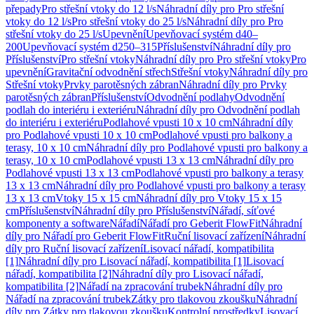
přepady
Pro střešní vtoky do 12 l/s
Náhradní díly pro Pro střešní
vtoky do 12 l/s
Pro střešní vtoky do 25 l/s
Náhradní díly pro Pro
střešní vtoky do 25 l/s
Upevnění
Upevňovací systém d40–
200
Upevňovací systém d250–315
Příslušenství
Náhradní díly pro
Příslušenství
Pro střešní vtoky
Náhradní díly pro Pro střešní vtoky
Pro
upevnění
Gravitační odvodnění střech
Střešní vtoky
Náhradní díly pro
Střešní vtoky
Prvky parotěsných zábran
Náhradní díly pro Prvky
parotěsných zábran
Příslušenství
Odvodnění podlahy
Odvodnění
podlah do interiéru i exteriéru
Náhradní díly pro Odvodnění podlah
do interiéru i exteriéru
Podlahové vpusti 10 x 10 cm
Náhradní díly
pro Podlahové vpusti 10 x 10 cm
Podlahové vpusti pro balkony a
terasy, 10 x 10 cm
Náhradní díly pro Podlahové vpusti pro balkony a
terasy, 10 x 10 cm
Podlahové vpusti 13 x 13 cm
Náhradní díly pro
Podlahové vpusti 13 x 13 cm
Podlahové vpusti pro balkony a terasy
13 x 13 cm
Náhradní díly pro Podlahové vpusti pro balkony a terasy
13 x 13 cm
Vtoky 15 x 15 cm
Náhradní díly pro Vtoky 15 x 15
cm
Příslušenství
Náhradní díly pro Příslušenství
Nářadí, síťové
komponenty a software
Nářadí
Nářadí pro Geberit FlowFit
Náhradní
díly pro Nářadí pro Geberit FlowFit
Ruční lisovací zařízení
Náhradní
díly pro Ruční lisovací zařízení
Lisovací nářadí, kompatibilita
[1]
Náhradní díly pro Lisovací nářadí, kompatibilita [1]
Lisovací
nářadí, kompatibilita [2]
Náhradní díly pro Lisovací nářadí,
kompatibilita [2]
Nářadí na zpracování trubek
Náhradní díly pro
Nářadí na zpracování trubek
Zátky pro tlakovou zkoušku
Náhradní
díly pro Zátky pro tlakovou zkoušku
Kontrolní prostředky
Lisovací