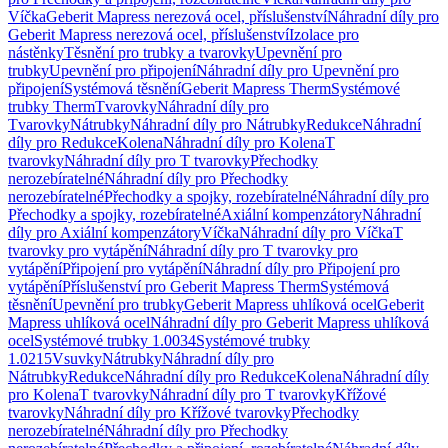
Víčka
Geberit Mapress nerezová ocel, příslušenství
Náhradní díly pro
Geberit Mapress nerezová ocel, příslušenství
Izolace pro
nástěnky
Těsnění pro trubky a tvarovky
Upevnění pro
trubky
Upevnění pro připojení
Náhradní díly pro Upevnění pro
připojení
Systémová těsnění
Geberit Mapress Therm
Systémové
trubky Therm
Tvarovky
Náhradní díly pro
Tvarovky
Nátrubky
Náhradní díly pro Nátrubky
Redukce
Náhradní
díly pro Redukce
Kolena
Náhradní díly pro Kolena
T
tvarovky
Náhradní díly pro T tvarovky
Přechodky
nerozebíratelné
Náhradní díly pro Přechodky
nerozebíratelné
Přechodky a spojky, rozebíratelné
Náhradní díly pro
Přechodky a spojky, rozebíratelné
Axiální kompenzátory
Náhradní
díly pro Axiální kompenzátory
Víčka
Náhradní díly pro Víčka
T
tvarovky pro vytápění
Náhradní díly pro T tvarovky pro
vytápění
Připojení pro vytápění
Náhradní díly pro Připojení pro
vytápění
Příslušenství pro Geberit Mapress Therm
Systémová
těsnění
Upevnění pro trubky
Geberit Mapress uhlíková ocel
Geberit
Mapress uhlíková ocel
Náhradní díly pro Geberit Mapress uhlíková
ocel
Systémové trubky 1.0034
Systémové trubky
1.0215
Vsuvky
Nátrubky
Náhradní díly pro
Nátrubky
Redukce
Náhradní díly pro Redukce
Kolena
Náhradní díly
pro Kolena
T tvarovky
Náhradní díly pro T tvarovky
Křížové
tvarovky
Náhradní díly pro Křížové tvarovky
Přechodky
nerozebíratelné
Náhradní díly pro Přechodky