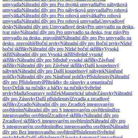
umyvadla
Náhradní díly pro Pro dvojitá umyvadla
Pro nábytková
umyvadla
Náhradní díly pro Pro nábytková umyvadla
Pro rohová
umývátka
Náhradní díly pro Pro rohová umývátka
Pro rohová
umyvadla
Náhradní díly pro Pro rohová umyvadla
Umyvadlové
desky
Náhradní díly pro Umyvadlové desky
Pro umyvadlo na desku,
tvar mísy
Náhradní díly pro Pro umyvadlo na desku, tvar mísy
Pro
umyvadlo na desku, pravoúhlé
Náhradní díly pro Pro umyvadlo na
desku, pravoúhlé
Boční prvky
Náhradní díly pro Boční prvky
Nízké
boční skříňky
Náhradní díly pro Nízké boční skříňky
Vysoká
skříň
Náhradní díly pro Vysoká skříň
Středně vysoké
skříňky
Náhradní díly pro Středně vysoké skříňky
Závěsné
skříňky
Náhradní díly pro Závěsné skříňky
Další koupelnový
nábytek
Náhradní díly pro Další koupelnový nábytek
Nástěnné
poličky
Náhradní díly pro Nástěnné poličky
Příslušenství
Náhradní
díly pro Příslušenství
Přihrádky do zásuvky a organizační
boxy
Držák na ručníky a háčky na ručníky
Světelné
prvky
Madla
Soupravy nožiček
Magnetické tabule
Zásuvky
Náhradní
díly pro Zásuvky
Další příslušenství
Zrcadla a zrcadlové
skříňky
Zrcadlo
Náhradní díly pro Zrcadlo
S integrovaným
osvětlením
Náhradní díly pro S integrovaným osvětlením
Bez
integrovaného osvětlení
Zrcadlové skříňky
Náhradní díly pro
Zrcadlové skříňky
S integrovaným osvětlením
Náhradní díly pro
S integrovaným osvětlením
Bez integrovaného osvětlení
Náhradní
díly pro Bez integrovaného osvětlení
Příslušenství
Světelné
prvky
Madla
Další příslušenství
Zásuvky
Armatury
Umyvadlové