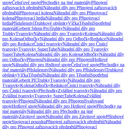
spoje
Čelisťové spoje
Přechodky na jiné materiály
Připojení
zařizovacích předmětů
Náhradní díly pro Připojení zařizovacích
předmětů
Připojovací kolena
Náhradní díly pro Připojovací
kolena
Připojovací hrdla
Náhradní díly pro Připojovací
hrdla
Příslušenství
Trubkové objímky
Víčka
Těsnění
Spotřební
materiál
Geberit Silent-Pro
Trubky
Náhradní díly pro
Trubky
Tvarovky
Náhradní díly pro Tvarovky
Kolena
Náhradní díly
pro Kolena
Odbočky
Náhradní díly pro Odbočky
Redukce
Náhradní
díly pro Redukce
Čisticí tvarovky
Náhradní díly pro Čisticí
tvarovky
Tvarovky SuperTube
Náhradní díly pro Tvarovky
SuperTube
Kolena
Náhradní díly pro Kolena
Odbočky
Náhradní díly
pro Odbočky
Připojení
Náhradní díly pro Připojení
Hrdlové
spoje
Náhradní díly pro Hrdlové spoje
Čelisťové spoje
Přechodky na
jiné materiály
Příslušenství
Náhradní díly pro Příslušenství
Trubkové
objímky
Víčka
Těsnění
Náhradní díly pro Těsnění
Spotřební
materiál
Geberit PE
Trubky
Tvarovky
Náhradní díly pro
Tvarovky
Kolena
Odbočky
Redukce
Čisticí tvarovky
Náhradní díly
pro Čisticí tvarovky
Přechodky
Zvláštní tvarovky
Náhradní díly pro
Zvláštní tvarovky
Tvarovky SuperTube
Kolena
Zvláštní
tvarovky
Připojení
Náhradní díly pro Připojení
Svařované
spoje
Hrdlové spoje
Náhradní díly pro Hrdlové spoje
Přechodky na
jiné materiály
Náhradní díly pro Přechodky na jiné
materiály
Závitové spoje
Náhradní díly pro Závitové spoje
Přírubové
spoje
Spojovací pouzdra
Připojení zařizovacích předmětů
Náhradní
díly pro Připojení zařizovacích předmětů
Připojovací