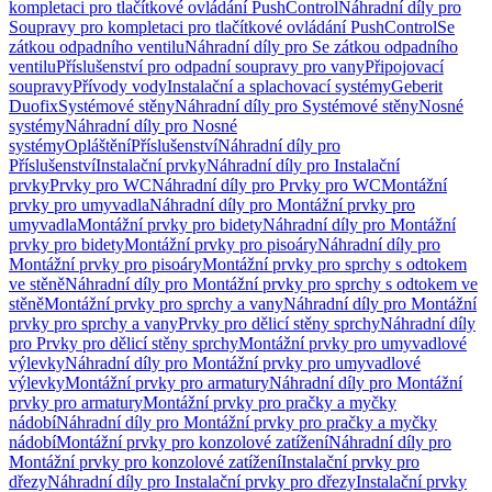
kompletaci pro tlačítkové ovládání PushControl
Náhradní díly pro
Soupravy pro kompletaci pro tlačítkové ovládání PushControl
Se
zátkou odpadního ventilu
Náhradní díly pro Se zátkou odpadního
ventilu
Příslušenství pro odpadní soupravy pro vany
Připojovací
soupravy
Přívody vody
Instalační a splachovací systémy
Geberit
Duofix
Systémové stěny
Náhradní díly pro Systémové stěny
Nosné
systémy
Náhradní díly pro Nosné
systémy
Opláštění
Příslušenství
Náhradní díly pro
Příslušenství
Instalační prvky
Náhradní díly pro Instalační
prvky
Prvky pro WC
Náhradní díly pro Prvky pro WC
Montážní
prvky pro umyvadla
Náhradní díly pro Montážní prvky pro
umyvadla
Montážní prvky pro bidety
Náhradní díly pro Montážní
prvky pro bidety
Montážní prvky pro pisoáry
Náhradní díly pro
Montážní prvky pro pisoáry
Montážní prvky pro sprchy s odtokem
ve stěně
Náhradní díly pro Montážní prvky pro sprchy s odtokem ve
stěně
Montážní prvky pro sprchy a vany
Náhradní díly pro Montážní
prvky pro sprchy a vany
Prvky pro dělicí stěny sprchy
Náhradní díly
pro Prvky pro dělicí stěny sprchy
Montážní prvky pro umyvadlové
výlevky
Náhradní díly pro Montážní prvky pro umyvadlové
výlevky
Montážní prvky pro armatury
Náhradní díly pro Montážní
prvky pro armatury
Montážní prvky pro pračky a myčky
nádobí
Náhradní díly pro Montážní prvky pro pračky a myčky
nádobí
Montážní prvky pro konzolové zatížení
Náhradní díly pro
Montážní prvky pro konzolové zatížení
Instalační prvky pro
dřezy
Náhradní díly pro Instalační prvky pro dřezy
Instalační prvky