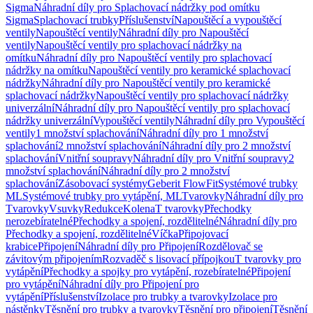
Sigma
Náhradní díly pro Splachovací nádržky pod omítku
Sigma
Splachovací trubky
Příslušenství
Napouštěcí a vypouštěcí
ventily
Napouštěcí ventily
Náhradní díly pro Napouštěcí
ventily
Napouštěcí ventily pro splachovací nádržky na
omítku
Náhradní díly pro Napouštěcí ventily pro splachovací
nádržky na omítku
Napouštěcí ventily pro keramické splachovací
nádržky
Náhradní díly pro Napouštěcí ventily pro keramické
splachovací nádržky
Napouštěcí ventily pro splachovací nádržky
univerzální
Náhradní díly pro Napouštěcí ventily pro splachovací
nádržky univerzální
Vypouštěcí ventily
Náhradní díly pro Vypouštěcí
ventily
1 množství splachování
Náhradní díly pro 1 množství
splachování
2 množství splachování
Náhradní díly pro 2 množství
splachování
Vnitřní soupravy
Náhradní díly pro Vnitřní soupravy
2
množství splachování
Náhradní díly pro 2 množství
splachování
Zásobovací systémy
Geberit FlowFit
Systémové trubky
ML
Systémové trubky pro vytápění, ML
Tvarovky
Náhradní díly pro
Tvarovky
Vsuvky
Redukce
Kolena
T tvarovky
Přechodky
nerozebíratelné
Přechodky a spojení, rozdělitelné
Náhradní díly pro
Přechodky a spojení, rozdělitelné
Víčka
Připojovací
krabice
Připojení
Náhradní díly pro Připojení
Rozdělovač se
závitovým připojením
Rozvaděč s lisovací přípojkou
T tvarovky pro
vytápění
Přechodky a spojky pro vytápění, rozebíratelné
Připojení
pro vytápění
Náhradní díly pro Připojení pro
vytápění
Příslušenství
Izolace pro trubky a tvarovky
Izolace pro
nástěnky
Těsnění pro trubky a tvarovky
Těsnění pro připojení
Těsnění