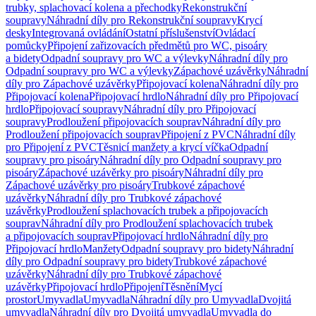
trubky, splachovací kolena a přechodky
Rekonstrukční
soupravy
Náhradní díly pro Rekonstrukční soupravy
Krycí
desky
Integrovaná ovládání
Ostatní příslušenství
Ovládací
pomůcky
Připojení zařizovacích předmětů pro WC, pisoáry
a bidety
Odpadní soupravy pro WC a výlevky
Náhradní díly pro
Odpadní soupravy pro WC a výlevky
Zápachové uzávěrky
Náhradní
díly pro Zápachové uzávěrky
Připojovací kolena
Náhradní díly pro
Připojovací kolena
Připojovací hrdlo
Náhradní díly pro Připojovací
hrdlo
Připojovací soupravy
Náhradní díly pro Připojovací
soupravy
Prodloužení připojovacích souprav
Náhradní díly pro
Prodloužení připojovacích souprav
Připojení z PVC
Náhradní díly
pro Připojení z PVC
Těsnicí manžety a krycí víčka
Odpadní
soupravy pro pisoáry
Náhradní díly pro Odpadní soupravy pro
pisoáry
Zápachové uzávěrky pro pisoáry
Náhradní díly pro
Zápachové uzávěrky pro pisoáry
Trubkové zápachové
uzávěrky
Náhradní díly pro Trubkové zápachové
uzávěrky
Prodloužení splachovacích trubek a připojovacích
souprav
Náhradní díly pro Prodloužení splachovacích trubek
a připojovacích souprav
Připojovací hrdlo
Náhradní díly pro
Připojovací hrdlo
Manžety
Odpadní soupravy pro bidety
Náhradní
díly pro Odpadní soupravy pro bidety
Trubkové zápachové
uzávěrky
Náhradní díly pro Trubkové zápachové
uzávěrky
Připojovací hrdlo
Připojení
Těsnění
Mycí
prostor
Umyvadla
Umyvadla
Náhradní díly pro Umyvadla
Dvojitá
umyvadla
Náhradní díly pro Dvojitá umyvadla
Umyvadla do