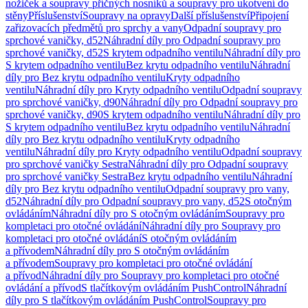
nožiček a soupravy příčných nosníků a soupravy pro ukotvení do
stěny
Příslušenství
Soupravy na opravy
Další příslušenství
Připojení
zařizovacích předmětů pro sprchy a vany
Odpadní soupravy pro
sprchové vaničky, d52
Náhradní díly pro Odpadní soupravy pro
sprchové vaničky, d52
S krytem odpadního ventilu
Náhradní díly pro
S krytem odpadního ventilu
Bez krytu odpadního ventilu
Náhradní
díly pro Bez krytu odpadního ventilu
Kryty odpadního
ventilu
Náhradní díly pro Kryty odpadního ventilu
Odpadní soupravy
pro sprchové vaničky, d90
Náhradní díly pro Odpadní soupravy pro
sprchové vaničky, d90
S krytem odpadního ventilu
Náhradní díly pro
S krytem odpadního ventilu
Bez krytu odpadního ventilu
Náhradní
díly pro Bez krytu odpadního ventilu
Kryty odpadního
ventilu
Náhradní díly pro Kryty odpadního ventilu
Odpadní soupravy
pro sprchové vaničky Sestra
Náhradní díly pro Odpadní soupravy
pro sprchové vaničky Sestra
Bez krytu odpadního ventilu
Náhradní
díly pro Bez krytu odpadního ventilu
Odpadní soupravy pro vany,
d52
Náhradní díly pro Odpadní soupravy pro vany, d52
S otočným
ovládáním
Náhradní díly pro S otočným ovládáním
Soupravy pro
kompletaci pro otočné ovládání
Náhradní díly pro Soupravy pro
kompletaci pro otočné ovládání
S otočným ovládáním
a přívodem
Náhradní díly pro S otočným ovládáním
a přívodem
Soupravy pro kompletaci pro otočné ovládání
a přívod
Náhradní díly pro Soupravy pro kompletaci pro otočné
ovládání a přívod
S tlačítkovým ovládáním PushControl
Náhradní
díly pro S tlačítkovým ovládáním PushControl
Soupravy pro