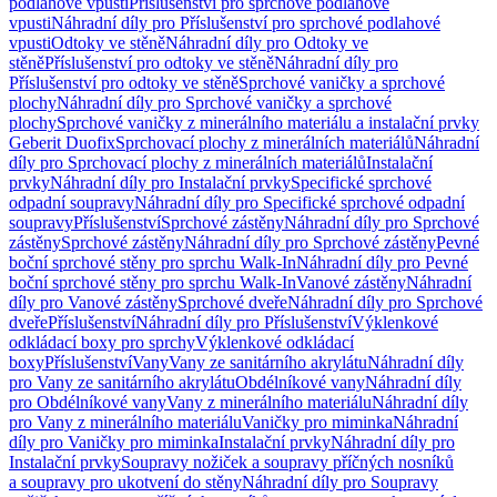
podlahové vpusti
Příslušenství pro sprchové podlahové
vpusti
Náhradní díly pro Příslušenství pro sprchové podlahové
vpusti
Odtoky ve stěně
Náhradní díly pro Odtoky ve
stěně
Příslušenství pro odtoky ve stěně
Náhradní díly pro
Příslušenství pro odtoky ve stěně
Sprchové vaničky a sprchové
plochy
Náhradní díly pro Sprchové vaničky a sprchové
plochy
Sprchové vaničky z minerálního materiálu a instalační prvky
Geberit Duofix
Sprchovací plochy z minerálních materiálů
Náhradní
díly pro Sprchovací plochy z minerálních materiálů
Instalační
prvky
Náhradní díly pro Instalační prvky
Specifické sprchové
odpadní soupravy
Náhradní díly pro Specifické sprchové odpadní
soupravy
Příslušenství
Sprchové zástěny
Náhradní díly pro Sprchové
zástěny
Sprchové zástěny
Náhradní díly pro Sprchové zástěny
Pevné
boční sprchové stěny pro sprchu Walk-In
Náhradní díly pro Pevné
boční sprchové stěny pro sprchu Walk-In
Vanové zástěny
Náhradní
díly pro Vanové zástěny
Sprchové dveře
Náhradní díly pro Sprchové
dveře
Příslušenství
Náhradní díly pro Příslušenství
Výklenkové
odkládací boxy pro sprchy
Výklenkové odkládací
boxy
Příslušenství
Vany
Vany ze sanitárního akrylátu
Náhradní díly
pro Vany ze sanitárního akrylátu
Obdélníkové vany
Náhradní díly
pro Obdélníkové vany
Vany z minerálního materiálu
Náhradní díly
pro Vany z minerálního materiálu
Vaničky pro miminka
Náhradní
díly pro Vaničky pro miminka
Instalační prvky
Náhradní díly pro
Instalační prvky
Soupravy nožiček a soupravy příčných nosníků
a soupravy pro ukotvení do stěny
Náhradní díly pro Soupravy