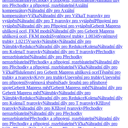
nerozebíratelné
Přechodky a připojení, rozebíratelné
Náhradní díly
pro Přechodky a připojení, rozebíratelné
Axiální
kompenzátory
Náhradní díly pro Axiální
kompenzátory
Víčka
Náhradní díly pro Víčka
T tvarovky pro
vytápění
Náhradní díly pro T tvarovky pro vytápění
Připojení pro
vytápění
Náhradní díly pro Připojení pro vytápění
Geberit Mapress
uhlíková ocel, FKM modrá
Náhradní díly pro Geberit Mapress
uhlíková ocel, FKM modrá
Systémové trubky 1.0034
Systémové
trubky 1.0215
Vsuvky
Nátrubky
Náhradní díly pro
Nátrubky
Redukce
Náhradní díly pro Redukce
Kolena
Náhradní díly
pro Kolena
T tvarovky
Náhradní díly pro T tvarovky
Přechodky
nerozebíratelné
Náhradní díly pro Přechodky
nerozebíratelné
Přechodky a připojení, rozebíratelné
Náhradní díly
pro Přechodky a připojení, rozebíratelné
Víčka
Náhradní díly pro
Víčka
Příslušenství pro Geberit Mapress uhlíková ocel
Těsnění pro
trubky a tvarovky
Kryty pro trubky
Upevnění pro trubky
Upevnění
pro připojení
Systémová těsnění
Sady šroubů pro přírubové
spoje
Geberit Mapress měď
Geberit Mapress měď
Náhradní díly pro
Geberit Mapress měď
Nátrubky
Náhradní díly pro
Nátrubky
Redukce
Náhradní díly pro Redukce
Kolena
Náhradní díly
pro Kolena
T tvarovky
Náhradní díly pro T tvarovky
Křížové
tvarovky
Náhradní díly pro Křížové tvarovky
Přechodky
nerozebíratelné
Náhradní díly pro Přechodky
nerozebíratelné
Přechodky a připojení, rozebíratelné
Náhradní díly
pro Přechodky a připojení, rozebíratelné
Víčka
Náhradní díly pro