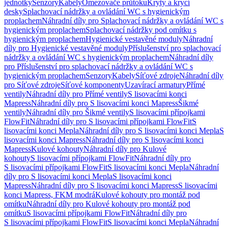
jednotky
Senzory
Kabely
Omezovače průtoku
Kryty a krycí
desky
Splachovací nádržky a ovládání WC s hygienickým
proplachem
Náhradní díly pro Splachovací nádržky a ovládání WC s
hygienickým proplachem
Splachovací nádržky pod omítku s
hygienickým proplachem
Hygienické vestavěné moduly
Náhradní
díly pro Hygienické vestavěné moduly
Příslušenství pro splachovací
nádržky a ovládání WC s hygienickým proplachem
Náhradní díly
pro Příslušenství pro splachovací nádržky a ovládání WC s
hygienickým proplachem
Senzory
Kabely
Síťové zdroje
Náhradní díly
pro Síťové zdroje
Síťové komponenty
Uzavírací armatury
Přímé
ventily
Náhradní díly pro Přímé ventily
S lisovacími konci
Mapress
Náhradní díly pro S lisovacími konci Mapress
Šikmé
ventily
Náhradní díly pro Šikmé ventily
S lisovacími přípojkami
FlowFit
Náhradní díly pro S lisovacími přípojkami FlowFit
S
lisovacími konci Mepla
Náhradní díly pro S lisovacími konci Mepla
S
lisovacími konci Mapress
Náhradní díly pro S lisovacími konci
Mapress
Kulové kohouty
Náhradní díly pro Kulové
kohouty
S lisovacími přípojkami FlowFit
Náhradní díly pro
S lisovacími přípojkami FlowFit
S lisovacími konci Mepla
Náhradní
díly pro S lisovacími konci Mepla
S lisovacími konci
Mapress
Náhradní díly pro S lisovacími konci Mapress
S lisovacími
konci Mapress, FKM modrá
Kulové kohouty pro montáž pod
omítku
Náhradní díly pro Kulové kohouty pro montáž pod
omítku
S lisovacími přípojkami FlowFit
Náhradní díly pro
S lisovacími přípojkami FlowFit
S lisovacími konci Mepla
Náhradní