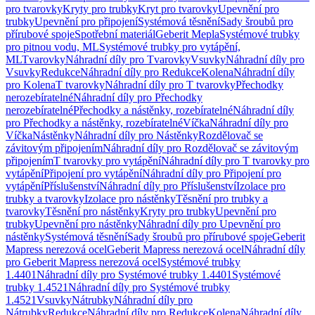
pro tvarovky
Kryty pro trubky
Kryt pro tvarovky
Upevnění pro
trubky
Upevnění pro připojení
Systémová těsnění
Sady šroubů pro
přírubové spoje
Spotřební materiál
Geberit Mepla
Systémové trubky
pro pitnou vodu, ML
Systémové trubky pro vytápění,
ML
Tvarovky
Náhradní díly pro Tvarovky
Vsuvky
Náhradní díly pro
Vsuvky
Redukce
Náhradní díly pro Redukce
Kolena
Náhradní díly
pro Kolena
T tvarovky
Náhradní díly pro T tvarovky
Přechodky
nerozebíratelné
Náhradní díly pro Přechodky
nerozebíratelné
Přechodky a nástěnky, rozebíratelné
Náhradní díly
pro Přechodky a nástěnky, rozebíratelné
Víčka
Náhradní díly pro
Víčka
Nástěnky
Náhradní díly pro Nástěnky
Rozdělovač se
závitovým připojením
Náhradní díly pro Rozdělovač se závitovým
připojením
T tvarovky pro vytápění
Náhradní díly pro T tvarovky pro
vytápění
Připojení pro vytápění
Náhradní díly pro Připojení pro
vytápění
Příslušenství
Náhradní díly pro Příslušenství
Izolace pro
trubky a tvarovky
Izolace pro nástěnky
Těsnění pro trubky a
tvarovky
Těsnění pro nástěnky
Kryty pro trubky
Upevnění pro
trubky
Upevnění pro nástěnky
Náhradní díly pro Upevnění pro
nástěnky
Systémová těsnění
Sady šroubů pro přírubové spoje
Geberit
Mapress nerezová ocel
Geberit Mapress nerezová ocel
Náhradní díly
pro Geberit Mapress nerezová ocel
Systémové trubky
1.4401
Náhradní díly pro Systémové trubky 1.4401
Systémové
trubky 1.4521
Náhradní díly pro Systémové trubky
1.4521
Vsuvky
Nátrubky
Náhradní díly pro
Nátrubky
Redukce
Náhradní díly pro Redukce
Kolena
Náhradní díly