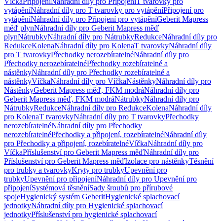
Víčka
Připojení
Náhradní díly pro Připojení
T tvarovky pro
vytápění
Náhradní díly pro T tvarovky pro vytápění
Připojení pro
vytápění
Náhradní díly pro Připojení pro vytápění
Geberit Mapress
měď plyn
Náhradní díly pro Geberit Mapress měď
plyn
Nátrubky
Náhradní díly pro Nátrubky
Redukce
Náhradní díly pro
Redukce
Kolena
Náhradní díly pro Kolena
T tvarovky
Náhradní díly
pro T tvarovky
Přechodky nerozebíratelné
Náhradní díly pro
Přechodky nerozebíratelné
Přechodky rozebíratelné a
nástěnky
Náhradní díly pro Přechodky rozebíratelné a
nástěnky
Víčka
Náhradní díly pro Víčka
Nástěnky
Náhradní díly pro
Nástěnky
Geberit Mapress měď, FKM modrá
Náhradní díly pro
Geberit Mapress měď, FKM modrá
Nátrubky
Náhradní díly pro
Nátrubky
Redukce
Náhradní díly pro Redukce
Kolena
Náhradní díly
pro Kolena
T tvarovky
Náhradní díly pro T tvarovky
Přechodky
nerozebíratelné
Náhradní díly pro Přechodky
nerozebíratelné
Přechodky a připojení, rozebíratelné
Náhradní díly
pro Přechodky a připojení, rozebíratelné
Víčka
Náhradní díly pro
Víčka
Příslušenství pro Geberit Mapress měď
Náhradní díly pro
Příslušenství pro Geberit Mapress měď
Izolace pro nástěnky
Těsnění
pro trubky a tvarovky
Kryty pro trubky
Upevnění pro
trubky
Upevnění pro připojení
Náhradní díly pro Upevnění pro
připojení
Systémová těsnění
Sady šroubů pro přírubové
spoje
Hygienický systém Geberit
Hygienické splachovací
jednotky
Náhradní díly pro Hygienické splachovací
jednotky
Příslušenství pro hygienické splachovací