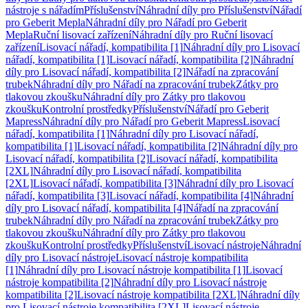
nástroje s nářadím
Příslušenství
Náhradní díly pro Příslušenství
Nářadí
pro Geberit Mepla
Náhradní díly pro Nářadí pro Geberit
Mepla
Ruční lisovací zařízení
Náhradní díly pro Ruční lisovací
zařízení
Lisovací nářadí, kompatibilita [1]
Náhradní díly pro Lisovací
nářadí, kompatibilita [1]
Lisovací nářadí, kompatibilita [2]
Náhradní
díly pro Lisovací nářadí, kompatibilita [2]
Nářadí na zpracování
trubek
Náhradní díly pro Nářadí na zpracování trubek
Zátky pro
tlakovou zkoušku
Náhradní díly pro Zátky pro tlakovou
zkoušku
Kontrolní prostředky
Příslušenství
Nářadí pro Geberit
Mapress
Náhradní díly pro Nářadí pro Geberit Mapress
Lisovací
nářadí, kompatibilita [1]
Náhradní díly pro Lisovací nářadí,
kompatibilita [1]
Lisovací nářadí, kompatibilita [2]
Náhradní díly pro
Lisovací nářadí, kompatibilita [2]
Lisovací nářadí, kompatibilita
[2XL]
Náhradní díly pro Lisovací nářadí, kompatibilita
[2XL]
Lisovací nářadí, kompatibilita [3]
Náhradní díly pro Lisovací
nářadí, kompatibilita [3]
Lisovací nářadí, kompatibilita [4]
Náhradní
díly pro Lisovací nářadí, kompatibilita [4]
Nářadí na zpracování
trubek
Náhradní díly pro Nářadí na zpracování trubek
Zátky pro
tlakovou zkoušku
Náhradní díly pro Zátky pro tlakovou
zkoušku
Kontrolní prostředky
Příslušenství
Lisovací nástroje
Náhradní
díly pro Lisovací nástroje
Lisovací nástroje kompatibilita
[1]
Náhradní díly pro Lisovací nástroje kompatibilita [1]
Lisovací
nástroje kompatibilita [2]
Náhradní díly pro Lisovací nástroje
kompatibilita [2]
Lisovací nástroje kompatibilita [2XL]
Náhradní díly
pro Lisovací nástroje kompatibilita [2XL]
Lisovací nástroje,