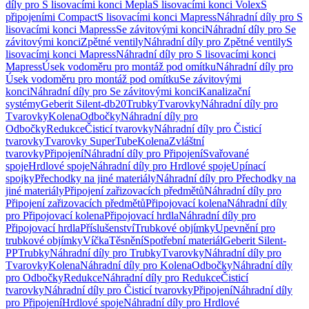
díly pro S lisovacími konci Mepla
S lisovacími konci Volex
S
připojeními Compact
S lisovacími konci Mapress
Náhradní díly pro S
lisovacími konci Mapress
Se závitovými konci
Náhradní díly pro Se
závitovými konci
Zpětné ventily
Náhradní díly pro Zpětné ventily
S
lisovacími konci Mapress
Náhradní díly pro S lisovacími konci
Mapress
Úsek vodoměru pro montáž pod omítku
Náhradní díly pro
Úsek vodoměru pro montáž pod omítku
Se závitovými
konci
Náhradní díly pro Se závitovými konci
Kanalizační
systémy
Geberit Silent-db20
Trubky
Tvarovky
Náhradní díly pro
Tvarovky
Kolena
Odbočky
Náhradní díly pro
Odbočky
Redukce
Čisticí tvarovky
Náhradní díly pro Čisticí
tvarovky
Tvarovky SuperTube
Kolena
Zvláštní
tvarovky
Připojení
Náhradní díly pro Připojení
Svařované
spoje
Hrdlové spoje
Náhradní díly pro Hrdlové spoje
Upínací
spojky
Přechodky na jiné materiály
Náhradní díly pro Přechodky na
jiné materiály
Připojení zařizovacích předmětů
Náhradní díly pro
Připojení zařizovacích předmětů
Připojovací kolena
Náhradní díly
pro Připojovací kolena
Připojovací hrdla
Náhradní díly pro
Připojovací hrdla
Příslušenství
Trubkové objímky
Upevnění pro
trubkové objímky
Víčka
Těsnění
Spotřební materiál
Geberit Silent-
PP
Trubky
Náhradní díly pro Trubky
Tvarovky
Náhradní díly pro
Tvarovky
Kolena
Náhradní díly pro Kolena
Odbočky
Náhradní díly
pro Odbočky
Redukce
Náhradní díly pro Redukce
Čisticí
tvarovky
Náhradní díly pro Čisticí tvarovky
Připojení
Náhradní díly
pro Připojení
Hrdlové spoje
Náhradní díly pro Hrdlové