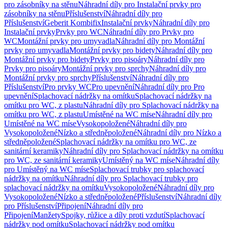
pro zásobníky na stěnu
Náhradní díly pro Instalační prvky pro
zásobníky na stěnu
Příslušenství
Náhradní díly pro
Příslušenství
Geberit Kombifix
Instalační prvky
Náhradní díly pro
Instalační prvky
Prvky pro WC
Náhradní díly pro Prvky pro
WC
Montážní prvky pro umyvadla
Náhradní díly pro Montážní
prvky pro umyvadla
Montážní prvky pro bidety
Náhradní díly pro
Montážní prvky pro bidety
Prvky pro pisoáry
Náhradní díly pro
Prvky pro pisoáry
Montážní prvky pro sprchy
Náhradní díly pro
Montážní prvky pro sprchy
Příslušenství
Náhradní díly pro
Příslušenství
Pro prvky WC
Pro upevnění
Náhradní díly pro Pro
upevnění
Splachovací nádržky na omítku
Splachovací nádržky na
omítku pro WC, z plastu
Náhradní díly pro Splachovací nádržky na
omítku pro WC, z plastu
Umístěné na WC míse
Náhradní díly pro
Umístěné na WC míse
Vysokopoložené
Náhradní díly pro
Vysokopoložené
Nízko a středněpoložené
Náhradní díly pro Nízko a
středněpoložené
Splachovací nádržky na omítku pro WC, ze
sanitární keramiky
Náhradní díly pro Splachovací nádržky na omítku
pro WC, ze sanitární keramiky
Umístěný na WC míse
Náhradní díly
pro Umístěný na WC míse
Splachovací trubky pro splachovací
nádržky na omítku
Náhradní díly pro Splachovací trubky pro
splachovací nádržky na omítku
Vysokopoložené
Náhradní díly pro
Vysokopoložené
Nízko a středněpoložené
Příslušenství
Náhradní díly
pro Příslušenství
Připojení
Náhradní díly pro
Připojení
Manžety
Spojky, růžice a díly proti vzdutí
Splachovací
nádržky pod omítku
Splachovací nádržky pod omítku