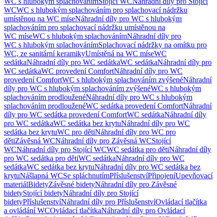
WC s hlubokým splachováním
Stojící WC
Náhradní díly pro Stojící
WC
WC s hlubokým splachováním pro splachovací nádržku
umístěnou na WC míse
Náhradní díly pro WC s hlubokým
splachováním pro splachovací nádržku umístěnou na
WC míse
WC s hlubokým splachováním
Náhradní díly pro
WC s hlubokým splachováním
Splachovací nádržky na omítku pro
WC, ze sanitární keramiky
Umístěná na WC míse
WC
sedátka
Náhradní díly pro WC sedátka
WC sedátka
Náhradní díly pro
WC sedátka
WC provedení Comfort
Náhradní díly pro WC
provedení Comfort
WC s hlubokým splachováním zvýšené
Náhradní
díly pro WC s hlubokým splachováním zvýšené
WC s hlubokým
splachováním prodloužené
Náhradní díly pro WC s hlubokým
splachováním prodloužené
WC sedátka provedení Comfort
Náhradní
díly pro WC sedátka provedení Comfort
WC sedátka
Náhradní díly
pro WC sedátka
WC sedátka bez krytu
Náhradní díly pro WC
sedátka bez krytu
WC pro děti
Náhradní díly pro WC pro
děti
Závěsná WC
Náhradní díly pro Závěsná WC
Stojící
WC
Náhradní díly pro Stojící WC
WC sedátka pro děti
Náhradní díly
pro WC sedátka pro děti
WC sedátka
Náhradní díly pro WC
sedátka
WC sedátka bez krytu
Náhradní díly pro WC sedátka bez
krytu
Nášlapná WC
Se spláchnutím
Příslušenství
Připojení
Upevňovací
materiál
Bidety
Závěsné bidety
Náhradní díly pro Závěsné
bidety
Stojící bidety
Náhradní díly pro Stojící
bidety
Příslušenství
Náhradní díly pro Příslušenství
Ovládací tlačítka
a ovládání WC
Ovládací tlačítka
Náhradní díly pro Ovládací