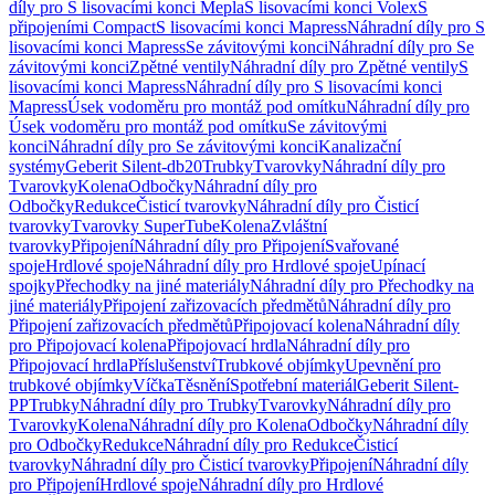
díly pro S lisovacími konci Mepla
S lisovacími konci Volex
S
připojeními Compact
S lisovacími konci Mapress
Náhradní díly pro S
lisovacími konci Mapress
Se závitovými konci
Náhradní díly pro Se
závitovými konci
Zpětné ventily
Náhradní díly pro Zpětné ventily
S
lisovacími konci Mapress
Náhradní díly pro S lisovacími konci
Mapress
Úsek vodoměru pro montáž pod omítku
Náhradní díly pro
Úsek vodoměru pro montáž pod omítku
Se závitovými
konci
Náhradní díly pro Se závitovými konci
Kanalizační
systémy
Geberit Silent-db20
Trubky
Tvarovky
Náhradní díly pro
Tvarovky
Kolena
Odbočky
Náhradní díly pro
Odbočky
Redukce
Čisticí tvarovky
Náhradní díly pro Čisticí
tvarovky
Tvarovky SuperTube
Kolena
Zvláštní
tvarovky
Připojení
Náhradní díly pro Připojení
Svařované
spoje
Hrdlové spoje
Náhradní díly pro Hrdlové spoje
Upínací
spojky
Přechodky na jiné materiály
Náhradní díly pro Přechodky na
jiné materiály
Připojení zařizovacích předmětů
Náhradní díly pro
Připojení zařizovacích předmětů
Připojovací kolena
Náhradní díly
pro Připojovací kolena
Připojovací hrdla
Náhradní díly pro
Připojovací hrdla
Příslušenství
Trubkové objímky
Upevnění pro
trubkové objímky
Víčka
Těsnění
Spotřební materiál
Geberit Silent-
PP
Trubky
Náhradní díly pro Trubky
Tvarovky
Náhradní díly pro
Tvarovky
Kolena
Náhradní díly pro Kolena
Odbočky
Náhradní díly
pro Odbočky
Redukce
Náhradní díly pro Redukce
Čisticí
tvarovky
Náhradní díly pro Čisticí tvarovky
Připojení
Náhradní díly
pro Připojení
Hrdlové spoje
Náhradní díly pro Hrdlové