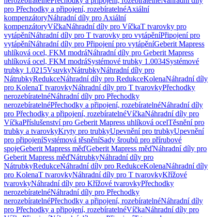
nerozebíratelné
Přechodky a připojení, rozebíratelné
Náhradní díly
pro Přechodky a připojení, rozebíratelné
Axiální
kompenzátory
Náhradní díly pro Axiální
kompenzátory
Víčka
Náhradní díly pro Víčka
T tvarovky pro
vytápění
Náhradní díly pro T tvarovky pro vytápění
Připojení pro
vytápění
Náhradní díly pro Připojení pro vytápění
Geberit Mapress
uhlíková ocel, FKM modrá
Náhradní díly pro Geberit Mapress
uhlíková ocel, FKM modrá
Systémové trubky 1.0034
Systémové
trubky 1.0215
Vsuvky
Nátrubky
Náhradní díly pro
Nátrubky
Redukce
Náhradní díly pro Redukce
Kolena
Náhradní díly
pro Kolena
T tvarovky
Náhradní díly pro T tvarovky
Přechodky
nerozebíratelné
Náhradní díly pro Přechodky
nerozebíratelné
Přechodky a připojení, rozebíratelné
Náhradní díly
pro Přechodky a připojení, rozebíratelné
Víčka
Náhradní díly pro
Víčka
Příslušenství pro Geberit Mapress uhlíková ocel
Těsnění pro
trubky a tvarovky
Kryty pro trubky
Upevnění pro trubky
Upevnění
pro připojení
Systémová těsnění
Sady šroubů pro přírubové
spoje
Geberit Mapress měď
Geberit Mapress měď
Náhradní díly pro
Geberit Mapress měď
Nátrubky
Náhradní díly pro
Nátrubky
Redukce
Náhradní díly pro Redukce
Kolena
Náhradní díly
pro Kolena
T tvarovky
Náhradní díly pro T tvarovky
Křížové
tvarovky
Náhradní díly pro Křížové tvarovky
Přechodky
nerozebíratelné
Náhradní díly pro Přechodky
nerozebíratelné
Přechodky a připojení, rozebíratelné
Náhradní díly
pro Přechodky a připojení, rozebíratelné
Víčka
Náhradní díly pro