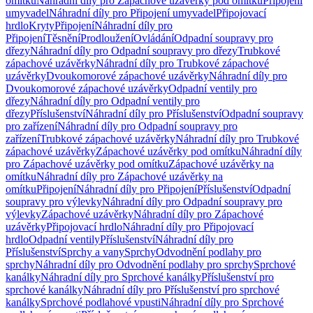
omítku
Náhradní díly pro Zápachové uzávěrky pod omítku
Připojení
umyvadel
Náhradní díly pro Připojení umyvadel
Připojovací
hrdlo
Kryty
Připojení
Náhradní díly pro
Připojení
Těsnění
Prodloužení
Ovládání
Odpadní soupravy pro
dřezy
Náhradní díly pro Odpadní soupravy pro dřezy
Trubkové
zápachové uzávěrky
Náhradní díly pro Trubkové zápachové
uzávěrky
Dvoukomorové zápachové uzávěrky
Náhradní díly pro
Dvoukomorové zápachové uzávěrky
Odpadní ventily pro
dřezy
Náhradní díly pro Odpadní ventily pro
dřezy
Příslušenství
Náhradní díly pro Příslušenství
Odpadní soupravy
pro zařízení
Náhradní díly pro Odpadní soupravy pro
zařízení
Trubkové zápachové uzávěrky
Náhradní díly pro Trubkové
zápachové uzávěrky
Zápachové uzávěrky pod omítku
Náhradní díly
pro Zápachové uzávěrky pod omítku
Zápachové uzávěrky na
omítku
Náhradní díly pro Zápachové uzávěrky na
omítku
Připojení
Náhradní díly pro Připojení
Příslušenství
Odpadní
soupravy pro výlevky
Náhradní díly pro Odpadní soupravy pro
výlevky
Zápachové uzávěrky
Náhradní díly pro Zápachové
uzávěrky
Připojovací hrdlo
Náhradní díly pro Připojovací
hrdlo
Odpadní ventily
Příslušenství
Náhradní díly pro
Příslušenství
Sprchy a vany
Sprchy
Odvodnění podlahy pro
sprchy
Náhradní díly pro Odvodnění podlahy pro sprchy
Sprchové
kanálky
Náhradní díly pro Sprchové kanálky
Příslušenství pro
sprchové kanálky
Náhradní díly pro Příslušenství pro sprchové
kanálky
Sprchové podlahové vpusti
Náhradní díly pro Sprchové