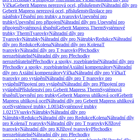
Víčka
Geberit Mapress nerezová ocel, příslušenství
Náhradní díly pro
Geberit Mapress nerezová ocel, příslušenství
Izolace pro
nástěnky
Těsnění pro trubky a tvarovky
Upevnění pro
trubky
Upevnění pro připojení
Náhradní díly pro Upevnění pro
připojení
Systémová těsnění
Geberit Mapress Therm
Systémové
trubky Therm
Tvarovky
Náhradní díly pro
Tvarovky
Nátrubky
Náhradní díly pro Nátrubky
Redukce
Náhradní
díly pro Redukce
Kolena
Náhradní díly pro Kolena
T
tvarovky
Náhradní díly pro T tvarovky
Přechodky
nerozebíratelné
Náhradní díly pro Přechodky
nerozebíratelné
Přechodky a spojky, rozebíratelné
Náhradní díly pro
Přechodky a spojky, rozebíratelné
Axiální kompenzátory
Náhradní
díly pro Axiální kompenzátory
Víčka
Náhradní díly pro Víčka
T
tvarovky pro vytápění
Náhradní díly pro T tvarovky pro
vytápění
Připojení pro vytápění
Náhradní díly pro Připojení pro
vytápění
Příslušenství pro Geberit Mapress Therm
Systémová
těsnění
Upevnění pro trubky
Geberit Mapress uhlíková ocel
Geberit
Mapress uhlíková ocel
Náhradní díly pro Geberit Mapress uhlíková
ocel
Systémové trubky 1.0034
Systémové trubky
1.0215
Vsuvky
Nátrubky
Náhradní díly pro
Nátrubky
Redukce
Náhradní díly pro Redukce
Kolena
Náhradní díly
pro Kolena
T tvarovky
Náhradní díly pro T tvarovky
Křížové
tvarovky
Náhradní díly pro Křížové tvarovky
Přechodky
nerozebíratelné
Náhradní díly pro Přechodky