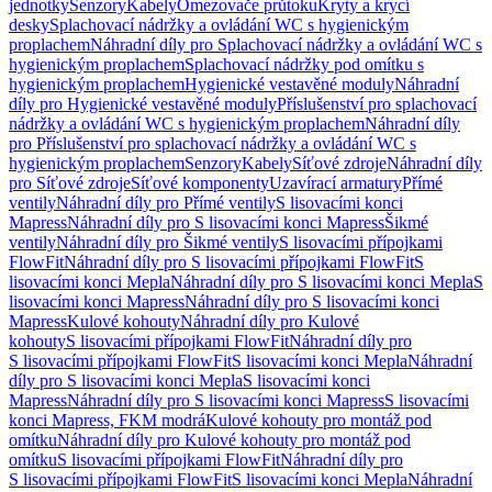
jednotky
Senzory
Kabely
Omezovače průtoku
Kryty a krycí
desky
Splachovací nádržky a ovládání WC s hygienickým
proplachem
Náhradní díly pro Splachovací nádržky a ovládání WC s
hygienickým proplachem
Splachovací nádržky pod omítku s
hygienickým proplachem
Hygienické vestavěné moduly
Náhradní
díly pro Hygienické vestavěné moduly
Příslušenství pro splachovací
nádržky a ovládání WC s hygienickým proplachem
Náhradní díly
pro Příslušenství pro splachovací nádržky a ovládání WC s
hygienickým proplachem
Senzory
Kabely
Síťové zdroje
Náhradní díly
pro Síťové zdroje
Síťové komponenty
Uzavírací armatury
Přímé
ventily
Náhradní díly pro Přímé ventily
S lisovacími konci
Mapress
Náhradní díly pro S lisovacími konci Mapress
Šikmé
ventily
Náhradní díly pro Šikmé ventily
S lisovacími přípojkami
FlowFit
Náhradní díly pro S lisovacími přípojkami FlowFit
S
lisovacími konci Mepla
Náhradní díly pro S lisovacími konci Mepla
S
lisovacími konci Mapress
Náhradní díly pro S lisovacími konci
Mapress
Kulové kohouty
Náhradní díly pro Kulové
kohouty
S lisovacími přípojkami FlowFit
Náhradní díly pro
S lisovacími přípojkami FlowFit
S lisovacími konci Mepla
Náhradní
díly pro S lisovacími konci Mepla
S lisovacími konci
Mapress
Náhradní díly pro S lisovacími konci Mapress
S lisovacími
konci Mapress, FKM modrá
Kulové kohouty pro montáž pod
omítku
Náhradní díly pro Kulové kohouty pro montáž pod
omítku
S lisovacími přípojkami FlowFit
Náhradní díly pro
S lisovacími přípojkami FlowFit
S lisovacími konci Mepla
Náhradní