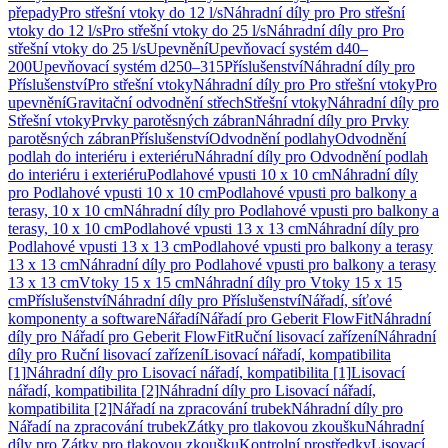
přepady
Pro střešní vtoky do 12 l/s
Náhradní díly pro Pro střešní
vtoky do 12 l/s
Pro střešní vtoky do 25 l/s
Náhradní díly pro Pro
střešní vtoky do 25 l/s
Upevnění
Upevňovací systém d40–
200
Upevňovací systém d250–315
Příslušenství
Náhradní díly pro
Příslušenství
Pro střešní vtoky
Náhradní díly pro Pro střešní vtoky
Pro
upevnění
Gravitační odvodnění střech
Střešní vtoky
Náhradní díly pro
Střešní vtoky
Prvky parotěsných zábran
Náhradní díly pro Prvky
parotěsných zábran
Příslušenství
Odvodnění podlahy
Odvodnění
podlah do interiéru i exteriéru
Náhradní díly pro Odvodnění podlah
do interiéru i exteriéru
Podlahové vpusti 10 x 10 cm
Náhradní díly
pro Podlahové vpusti 10 x 10 cm
Podlahové vpusti pro balkony a
terasy, 10 x 10 cm
Náhradní díly pro Podlahové vpusti pro balkony a
terasy, 10 x 10 cm
Podlahové vpusti 13 x 13 cm
Náhradní díly pro
Podlahové vpusti 13 x 13 cm
Podlahové vpusti pro balkony a terasy
13 x 13 cm
Náhradní díly pro Podlahové vpusti pro balkony a terasy
13 x 13 cm
Vtoky 15 x 15 cm
Náhradní díly pro Vtoky 15 x 15
cm
Příslušenství
Náhradní díly pro Příslušenství
Nářadí, síťové
komponenty a software
Nářadí
Nářadí pro Geberit FlowFit
Náhradní
díly pro Nářadí pro Geberit FlowFit
Ruční lisovací zařízení
Náhradní
díly pro Ruční lisovací zařízení
Lisovací nářadí, kompatibilita
[1]
Náhradní díly pro Lisovací nářadí, kompatibilita [1]
Lisovací
nářadí, kompatibilita [2]
Náhradní díly pro Lisovací nářadí,
kompatibilita [2]
Nářadí na zpracování trubek
Náhradní díly pro
Nářadí na zpracování trubek
Zátky pro tlakovou zkoušku
Náhradní
díly pro Zátky pro tlakovou zkoušku
Kontrolní prostředky
Lisovací