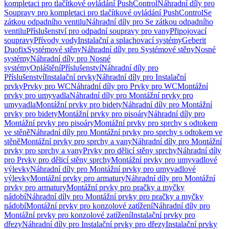
kompletaci pro tlačítkové ovládání PushControl
Náhradní díly pro
Soupravy pro kompletaci pro tlačítkové ovládání PushControl
Se
zátkou odpadního ventilu
Náhradní díly pro Se zátkou odpadního
ventilu
Příslušenství pro odpadní soupravy pro vany
Připojovací
soupravy
Přívody vody
Instalační a splachovací systémy
Geberit
Duofix
Systémové stěny
Náhradní díly pro Systémové stěny
Nosné
systémy
Náhradní díly pro Nosné
systémy
Opláštění
Příslušenství
Náhradní díly pro
Příslušenství
Instalační prvky
Náhradní díly pro Instalační
prvky
Prvky pro WC
Náhradní díly pro Prvky pro WC
Montážní
prvky pro umyvadla
Náhradní díly pro Montážní prvky pro
umyvadla
Montážní prvky pro bidety
Náhradní díly pro Montážní
prvky pro bidety
Montážní prvky pro pisoáry
Náhradní díly pro
Montážní prvky pro pisoáry
Montážní prvky pro sprchy s odtokem
ve stěně
Náhradní díly pro Montážní prvky pro sprchy s odtokem ve
stěně
Montážní prvky pro sprchy a vany
Náhradní díly pro Montážní
prvky pro sprchy a vany
Prvky pro dělicí stěny sprchy
Náhradní díly
pro Prvky pro dělicí stěny sprchy
Montážní prvky pro umyvadlové
výlevky
Náhradní díly pro Montážní prvky pro umyvadlové
výlevky
Montážní prvky pro armatury
Náhradní díly pro Montážní
prvky pro armatury
Montážní prvky pro pračky a myčky
nádobí
Náhradní díly pro Montážní prvky pro pračky a myčky
nádobí
Montážní prvky pro konzolové zatížení
Náhradní díly pro
Montážní prvky pro konzolové zatížení
Instalační prvky pro
dřezy
Náhradní díly pro Instalační prvky pro dřezy
Instalační prvky