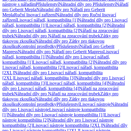
nástroje s nářadím
Příslušenství
Náhradní díly pro Příslušenství
Nářadí
pro Geberit Mepla
Náhradní díly pro Nářadí pro Geberit
Mepla
Ruční lisovací zařízení
Náhradní díly pro Ruční lisovací
zařízení
Lisovací nářadí, kompatibilita [1]
Náhradní díly pro Lisovací
nářadí, kompatibilita [1]
Lisovací nářadí, kompatibilita [2]
Náhradní
díly pro Lisovací nářadí, kompatibilita [2]
Nářadí na zpracování
trubek
Náhradní díly pro Nářadí na zpracování trubek
Zátky pro
tlakovou zkoušku
Náhradní díly pro Zátky pro tlakovou
zkoušku
Kontrolní prostředky
Příslušenství
Nářadí pro Geberit
Mapress
Náhradní díly pro Nářadí pro Geberit Mapress
Lisovací
nářadí, kompatibilita [1]
Náhradní díly pro Lisovací nářadí,
kompatibilita [1]
Lisovací nářadí, kompatibilita [2]
Náhradní díly pro
Lisovací nářadí, kompatibilita [2]
Lisovací nářadí, kompatibilita
[2XL]
Náhradní díly pro Lisovací nářadí, kompatibilita
[2XL]
Lisovací nářadí, kompatibilita [3]
Náhradní díly pro Lisovací
nářadí, kompatibilita [3]
Lisovací nářadí, kompatibilita [4]
Náhradní
díly pro Lisovací nářadí, kompatibilita [4]
Nářadí na zpracování
trubek
Náhradní díly pro Nářadí na zpracování trubek
Zátky pro
tlakovou zkoušku
Náhradní díly pro Zátky pro tlakovou
zkoušku
Kontrolní prostředky
Příslušenství
Lisovací nástroje
Náhradní
díly pro Lisovací nástroje
Lisovací nástroje kompatibilita
[1]
Náhradní díly pro Lisovací nástroje kompatibilita [1]
Lisovací
nástroje kompatibilita [2]
Náhradní díly pro Lisovací nástroje
kompatibilita [2]
Lisovací nástroje kompatibilita [2XL]
Náhradní díly
pro Lisovací nástroje kompatibilita [2XL]
Lisovací nástroje,