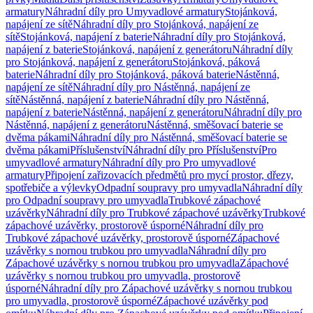
armatury
Náhradní díly pro Umyvadlové armatury
Stojánková,
napájení ze sítě
Náhradní díly pro Stojánková, napájení ze
sítě
Stojánková, napájení z baterie
Náhradní díly pro Stojánková,
napájení z baterie
Stojánková, napájení z generátoru
Náhradní díly
pro Stojánková, napájení z generátoru
Stojánková, páková
baterie
Náhradní díly pro Stojánková, páková baterie
Nástěnná,
napájení ze sítě
Náhradní díly pro Nástěnná, napájení ze
sítě
Nástěnná, napájení z baterie
Náhradní díly pro Nástěnná,
napájení z baterie
Nástěnná, napájení z generátoru
Náhradní díly pro
Nástěnná, napájení z generátoru
Nástěnná, směšovací baterie se
dvěma pákami
Náhradní díly pro Nástěnná, směšovací baterie se
dvěma pákami
Příslušenství
Náhradní díly pro Příslušenství
Pro
umyvadlové armatury
Náhradní díly pro Pro umyvadlové
armatury
Připojení zařizovacích předmětů pro mycí prostor, dřezy,
spotřebiče a výlevky
Odpadní soupravy pro umyvadla
Náhradní díly
pro Odpadní soupravy pro umyvadla
Trubkové zápachové
uzávěrky
Náhradní díly pro Trubkové zápachové uzávěrky
Trubkové
zápachové uzávěrky, prostorově úsporné
Náhradní díly pro
Trubkové zápachové uzávěrky, prostorově úsporné
Zápachové
uzávěrky s nornou trubkou pro umyvadla
Náhradní díly pro
Zápachové uzávěrky s nornou trubkou pro umyvadla
Zápachové
uzávěrky s nornou trubkou pro umyvadla, prostorově
úsporné
Náhradní díly pro Zápachové uzávěrky s nornou trubkou
pro umyvadla, prostorově úsporné
Zápachové uzávěrky pod