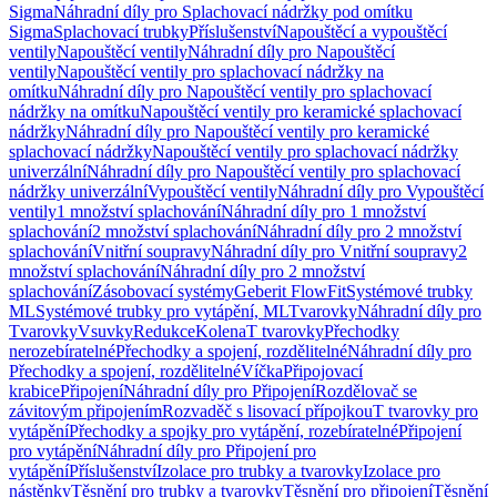
Sigma
Náhradní díly pro Splachovací nádržky pod omítku
Sigma
Splachovací trubky
Příslušenství
Napouštěcí a vypouštěcí
ventily
Napouštěcí ventily
Náhradní díly pro Napouštěcí
ventily
Napouštěcí ventily pro splachovací nádržky na
omítku
Náhradní díly pro Napouštěcí ventily pro splachovací
nádržky na omítku
Napouštěcí ventily pro keramické splachovací
nádržky
Náhradní díly pro Napouštěcí ventily pro keramické
splachovací nádržky
Napouštěcí ventily pro splachovací nádržky
univerzální
Náhradní díly pro Napouštěcí ventily pro splachovací
nádržky univerzální
Vypouštěcí ventily
Náhradní díly pro Vypouštěcí
ventily
1 množství splachování
Náhradní díly pro 1 množství
splachování
2 množství splachování
Náhradní díly pro 2 množství
splachování
Vnitřní soupravy
Náhradní díly pro Vnitřní soupravy
2
množství splachování
Náhradní díly pro 2 množství
splachování
Zásobovací systémy
Geberit FlowFit
Systémové trubky
ML
Systémové trubky pro vytápění, ML
Tvarovky
Náhradní díly pro
Tvarovky
Vsuvky
Redukce
Kolena
T tvarovky
Přechodky
nerozebíratelné
Přechodky a spojení, rozdělitelné
Náhradní díly pro
Přechodky a spojení, rozdělitelné
Víčka
Připojovací
krabice
Připojení
Náhradní díly pro Připojení
Rozdělovač se
závitovým připojením
Rozvaděč s lisovací přípojkou
T tvarovky pro
vytápění
Přechodky a spojky pro vytápění, rozebíratelné
Připojení
pro vytápění
Náhradní díly pro Připojení pro
vytápění
Příslušenství
Izolace pro trubky a tvarovky
Izolace pro
nástěnky
Těsnění pro trubky a tvarovky
Těsnění pro připojení
Těsnění