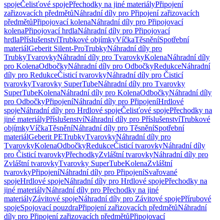
spoje
Čelisťové spoje
Přechodky na jiné materiály
Připojení
zařizovacích předmětů
Náhradní díly pro Připojení zařizovacích
předmětů
Připojovací kolena
Náhradní díly pro Připojovací
kolena
Připojovací hrdla
Náhradní díly pro Připojovací
hrdla
Příslušenství
Trubkové objímky
Víčka
Těsnění
Spotřební
materiál
Geberit Silent-Pro
Trubky
Náhradní díly pro
Trubky
Tvarovky
Náhradní díly pro Tvarovky
Kolena
Náhradní díly
pro Kolena
Odbočky
Náhradní díly pro Odbočky
Redukce
Náhradní
díly pro Redukce
Čisticí tvarovky
Náhradní díly pro Čisticí
tvarovky
Tvarovky SuperTube
Náhradní díly pro Tvarovky
SuperTube
Kolena
Náhradní díly pro Kolena
Odbočky
Náhradní díly
pro Odbočky
Připojení
Náhradní díly pro Připojení
Hrdlové
spoje
Náhradní díly pro Hrdlové spoje
Čelisťové spoje
Přechodky na
jiné materiály
Příslušenství
Náhradní díly pro Příslušenství
Trubkové
objímky
Víčka
Těsnění
Náhradní díly pro Těsnění
Spotřební
materiál
Geberit PE
Trubky
Tvarovky
Náhradní díly pro
Tvarovky
Kolena
Odbočky
Redukce
Čisticí tvarovky
Náhradní díly
pro Čisticí tvarovky
Přechodky
Zvláštní tvarovky
Náhradní díly pro
Zvláštní tvarovky
Tvarovky SuperTube
Kolena
Zvláštní
tvarovky
Připojení
Náhradní díly pro Připojení
Svařované
spoje
Hrdlové spoje
Náhradní díly pro Hrdlové spoje
Přechodky na
jiné materiály
Náhradní díly pro Přechodky na jiné
materiály
Závitové spoje
Náhradní díly pro Závitové spoje
Přírubové
spoje
Spojovací pouzdra
Připojení zařizovacích předmětů
Náhradní
díly pro Připojení zařizovacích předmětů
Připojovací