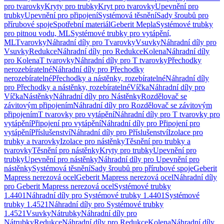
pro tvarovky
Kryty pro trubky
Kryt pro tvarovky
Upevnění pro
trubky
Upevnění pro připojení
Systémová těsnění
Sady šroubů pro
přírubové spoje
Spotřební materiál
Geberit Mepla
Systémové trubky
pro pitnou vodu, ML
Systémové trubky pro vytápění,
ML
Tvarovky
Náhradní díly pro Tvarovky
Vsuvky
Náhradní díly pro
Vsuvky
Redukce
Náhradní díly pro Redukce
Kolena
Náhradní díly
pro Kolena
T tvarovky
Náhradní díly pro T tvarovky
Přechodky
nerozebíratelné
Náhradní díly pro Přechodky
nerozebíratelné
Přechodky a nástěnky, rozebíratelné
Náhradní díly
pro Přechodky a nástěnky, rozebíratelné
Víčka
Náhradní díly pro
Víčka
Nástěnky
Náhradní díly pro Nástěnky
Rozdělovač se
závitovým připojením
Náhradní díly pro Rozdělovač se závitovým
připojením
T tvarovky pro vytápění
Náhradní díly pro T tvarovky pro
vytápění
Připojení pro vytápění
Náhradní díly pro Připojení pro
vytápění
Příslušenství
Náhradní díly pro Příslušenství
Izolace pro
trubky a tvarovky
Izolace pro nástěnky
Těsnění pro trubky a
tvarovky
Těsnění pro nástěnky
Kryty pro trubky
Upevnění pro
trubky
Upevnění pro nástěnky
Náhradní díly pro Upevnění pro
nástěnky
Systémová těsnění
Sady šroubů pro přírubové spoje
Geberit
Mapress nerezová ocel
Geberit Mapress nerezová ocel
Náhradní díly
pro Geberit Mapress nerezová ocel
Systémové trubky
1.4401
Náhradní díly pro Systémové trubky 1.4401
Systémové
trubky 1.4521
Náhradní díly pro Systémové trubky
1.4521
Vsuvky
Nátrubky
Náhradní díly pro
Nátrubky
Redukce
Náhradní díly pro Redukce
Kolena
Náhradní díly