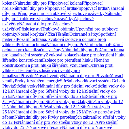
kolena
Náhradní díly pro Připojovací kolena
Připojovací
hrdla
Náhradní díly pro Připojovací hrdla
Připojovací hrdla
Náhradní
díly pro Připojovací hrdla
Trubkové zápachové uzávěrky
Náhradní
díly pro Trubkové zápachové uzávěrky
Zápachové
uzávěrky
Náhradní díly pro Zápachové
uzávěrky
Příslušenství
Trubkové objímky
Upevnění pro trubkové
objímky
Nosné korýtka
Víčka
Těsnění
Ochranné zátky
Spotřební
materiál
Požární ochrana, zvuková izolace a ochrana proti
vlhkosti
Požární ochrana
Náhradní díly pro Požární ochrana
Požární
ochrana pro kanalizační systémy
Náhradní díly pro Požární ochrana
pro kanalizační systémy
Zvuková izolace
Izolace pro přerušení hluku
šířeného konstrukcemi
Izolace pro přerušení hluku šířeného
konstrukcemi a proti hluku šířenému vzduchem
Ochrana proti
vlhkosti
Těsnění
Přivzdušňovací ventily pro
kanalizaci
Přivzdušňovací ventily
Náhradní díly pro Přivzdušňovací
ventily
Prvky k zadržení energie
Střešní odvodňovací systém Geberit
Pluvia
Střešní vtoky
Náhradní díly pro Střešní vtoky
Střešní vtoky do
12 l/s
Náhradní díly pro Střešní vtoky do 12 l/s
Střešní vtoky do
25 l/s
Náhradní díly pro Střešní vtoky do 25 l/s
Střešní vtoky pro
žlaby
Náhradní díly pro Střešní vtoky pro žlaby
Střešní vtoky do 12
l/s
Náhradní díly pro Střešní vtoky do 12 l/s
Střešní vtoky do
25 l/s
Náhradní díly pro Střešní vtoky do 25 l/s
Prvky parotěsných
zábran
Náhradní díly pro Prvky parotěsných zábran
Pro střešní vtoky
do 12 l/s
Náhradní díly pro Pro střešní vtoky do 12 l/s
Pro střešní
vtoky do 25 l/s
Nouzové přepady
Náhradní díly pro Nouzové