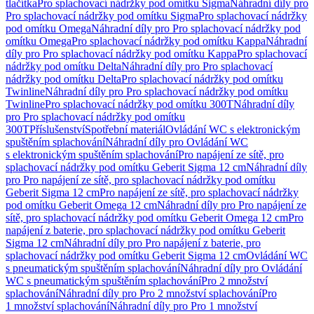
tlačítka
Pro splachovací nádržky pod omítku Sigma
Náhradní díly pro
Pro splachovací nádržky pod omítku Sigma
Pro splachovací nádržky
pod omítku Omega
Náhradní díly pro Pro splachovací nádržky pod
omítku Omega
Pro splachovací nádržky pod omítku Kappa
Náhradní
díly pro Pro splachovací nádržky pod omítku Kappa
Pro splachovací
nádržky pod omítku Delta
Náhradní díly pro Pro splachovací
nádržky pod omítku Delta
Pro splachovací nádržky pod omítku
Twinline
Náhradní díly pro Pro splachovací nádržky pod omítku
Twinline
Pro splachovací nádržky pod omítku 300T
Náhradní díly
pro Pro splachovací nádržky pod omítku
300T
Příslušenství
Spotřební materiál
Ovládání WC s elektronickým
spuštěním splachování
Náhradní díly pro Ovládání WC
s elektronickým spuštěním splachování
Pro napájení ze sítě, pro
splachovací nádržky pod omítku Geberit Sigma 12 cm
Náhradní díly
pro Pro napájení ze sítě, pro splachovací nádržky pod omítku
Geberit Sigma 12 cm
Pro napájení ze sítě, pro splachovací nádržky
pod omítku Geberit Omega 12 cm
Náhradní díly pro Pro napájení ze
sítě, pro splachovací nádržky pod omítku Geberit Omega 12 cm
Pro
napájení z baterie, pro splachovací nádržky pod omítku Geberit
Sigma 12 cm
Náhradní díly pro Pro napájení z baterie, pro
splachovací nádržky pod omítku Geberit Sigma 12 cm
Ovládání WC
s pneumatickým spuštěním splachování
Náhradní díly pro Ovládání
WC s pneumatickým spuštěním splachování
Pro 2 množství
splachování
Náhradní díly pro Pro 2 množství splachování
Pro
1 množství splachování
Náhradní díly pro Pro 1 množství