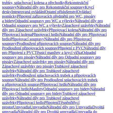
trubky, splachovací kolena a přechodky
Rekonstrukční
soupravy
Náhradní díly pro Rekonstrukční soupravy
Krycí
desky
Integrovaná ovládání
Ostatní příslušenství
Ovládací
pomůcky
Připojení zařizovacích předmětů pro WC, pisoáry
a bidety
Odpadní soupravy pro WC a výlevky
Náhradní díly pro
Odpadní soupravy pro WC a výlevky
Zápachové uzávěrky
Náhradní
díly pro Zápachové uzávěrky
Připojovací kolena
Náhradní díly pro
Připojovací kolena
Připojovací hrdlo
Náhradní díly pro Připojovací
hrdlo
Připojovací soupravy
Náhradní díly pro Připojovací
soupravy
Prodloužení připojovacích souprav
Náhradní díly pro
Prodloužení připojovacích souprav
Připojení z PVC
Náhradní díly
pro Připojení z PVC
Těsnicí manžety a krycí víčka
Odpadní
soupravy pro pisoáry
Náhradní díly pro Odpadní soupravy pro
pisoáry
Zápachové uzávěrky pro pisoáry
Náhradní díly pro
Zápachové uzávěrky pro pisoáry
Trubkové zápachové
uzávěrky
Náhradní díly pro Trubkové zápachové
uzávěrky
Prodloužení splachovacích trubek a připojovacích
souprav
Náhradní díly pro Prodloužení splachovacích trubek
a připojovacích souprav
Připojovací hrdlo
Náhradní díly pro
Připojovací hrdlo
Manžety
Odpadní soupravy pro bidety
Náhradní
díly pro Odpadní soupravy pro bidety
Trubkové zápachové
uzávěrky
Náhradní díly pro Trubkové zápachové
uzávěrky
Připojovací hrdlo
Připojení
Těsnění
Mycí
prostor
Umyvadla
Umyvadla
Náhradní díly pro Umyvadla
Dvojitá
umyvadla
Náhradní díly pro Dvojitá umyvadla
Umyvadla do