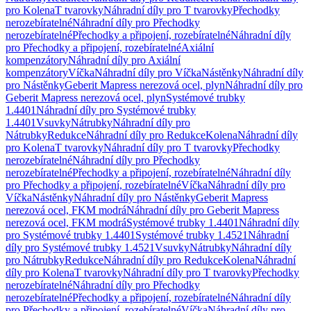
pro Kolena
T tvarovky
Náhradní díly pro T tvarovky
Přechodky
nerozebíratelné
Náhradní díly pro Přechodky
nerozebíratelné
Přechodky a připojení, rozebíratelné
Náhradní díly
pro Přechodky a připojení, rozebíratelné
Axiální
kompenzátory
Náhradní díly pro Axiální
kompenzátory
Víčka
Náhradní díly pro Víčka
Nástěnky
Náhradní díly
pro Nástěnky
Geberit Mapress nerezová ocel, plyn
Náhradní díly pro
Geberit Mapress nerezová ocel, plyn
Systémové trubky
1.4401
Náhradní díly pro Systémové trubky
1.4401
Vsuvky
Nátrubky
Náhradní díly pro
Nátrubky
Redukce
Náhradní díly pro Redukce
Kolena
Náhradní díly
pro Kolena
T tvarovky
Náhradní díly pro T tvarovky
Přechodky
nerozebíratelné
Náhradní díly pro Přechodky
nerozebíratelné
Přechodky a připojení, rozebíratelné
Náhradní díly
pro Přechodky a připojení, rozebíratelné
Víčka
Náhradní díly pro
Víčka
Nástěnky
Náhradní díly pro Nástěnky
Geberit Mapress
nerezová ocel, FKM modrá
Náhradní díly pro Geberit Mapress
nerezová ocel, FKM modrá
Systémové trubky 1.4401
Náhradní díly
pro Systémové trubky 1.4401
Systémové trubky 1.4521
Náhradní
díly pro Systémové trubky 1.4521
Vsuvky
Nátrubky
Náhradní díly
pro Nátrubky
Redukce
Náhradní díly pro Redukce
Kolena
Náhradní
díly pro Kolena
T tvarovky
Náhradní díly pro T tvarovky
Přechodky
nerozebíratelné
Náhradní díly pro Přechodky
nerozebíratelné
Přechodky a připojení, rozebíratelné
Náhradní díly
pro Přechodky a připojení, rozebíratelné
Víčka
Náhradní díly pro