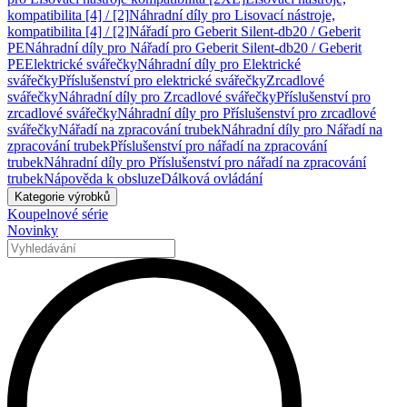
kompatibilita [4] / [2]
Náhradní díly pro Lisovací nástroje,
kompatibilita [4] / [2]
Nářadí pro Geberit Silent-db20 / Geberit
PE
Náhradní díly pro Nářadí pro Geberit Silent-db20 / Geberit
PE
Elektrické svářečky
Náhradní díly pro Elektrické
svářečky
Příslušenství pro elektrické svářečky
Zrcadlové
svářečky
Náhradní díly pro Zrcadlové svářečky
Příslušenství pro
zrcadlové svářečky
Náhradní díly pro Příslušenství pro zrcadlové
svářečky
Nářadí na zpracování trubek
Náhradní díly pro Nářadí na
zpracování trubek
Příslušenství pro nářadí na zpracování
trubek
Náhradní díly pro Příslušenství pro nářadí na zpracování
trubek
Nápověda k obsluze
Dálková ovládání
Kategorie výrobků
Koupelnové série
Novinky