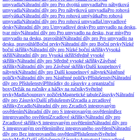
umyvadla
Náhradní díly pro Pro dvojitá umyvadla
Pro nábytková
umyvadla
Náhradní díly pro Pro nábytková umyvadla
Pro rohová
umývátka
Náhradní díly pro Pro rohová umývátka
Pro rohová
umyvadla
Náhradní díly pro Pro rohová umyvadla
Umyvadlové
desky
Náhradní díly pro Umyvadlové desky
Pro umyvadlo na desku,
tvar mísy
Náhradní díly pro Pro umyvadlo na desku, tvar mísy
Pro
umyvadlo na desku, pravoúhlé
Náhradní díly pro Pro umyvadlo na
desku, pravoúhlé
Boční prvky
Náhradní díly pro Boční prvky
Nízké
boční skříňky
Náhradní díly pro Nízké boční skříňky
Vysoká
skříň
Náhradní díly pro Vysoká skříň
Středně vysoké
skříňky
Náhradní díly pro Středně vysoké skříňky
Závěsné
skříňky
Náhradní díly pro Závěsné skříňky
Další koupelnový
nábytek
Náhradní díly pro Další koupelnový nábytek
Nástěnné
poličky
Náhradní díly pro Nástěnné poličky
Příslušenství
Náhradní
díly pro Příslušenství
Přihrádky do zásuvky a organizační
boxy
Držák na ručníky a háčky na ručníky
Světelné
prvky
Madla
Soupravy nožiček
Magnetické tabule
Zásuvky
Náhradní
díly pro Zásuvky
Další příslušenství
Zrcadla a zrcadlové
skříňky
Zrcadlo
Náhradní díly pro Zrcadlo
S integrovaným
osvětlením
Náhradní díly pro S integrovaným osvětlením
Bez
integrovaného osvětlení
Zrcadlové skříňky
Náhradní díly pro
Zrcadlové skříňky
S integrovaným osvětlením
Náhradní díly pro
S integrovaným osvětlením
Bez integrovaného osvětlení
Náhradní
díly pro Bez integrovaného osvětlení
Příslušenství
Světelné
prvky
Madla
Další příslušenství
Zásuvky
Armatury
Umyvadlové