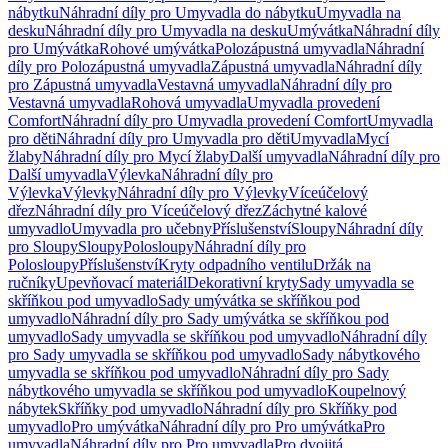
nábytku
Náhradní díly pro Umyvadla do nábytku
Umyvadla na
desku
Náhradní díly pro Umyvadla na desku
Umývátka
Náhradní díly
pro Umývátka
Rohové umývátka
Polozápustná umyvadla
Náhradní
díly pro Polozápustná umyvadla
Zápustná umyvadla
Náhradní díly
pro Zápustná umyvadla
Vestavná umyvadla
Náhradní díly pro
Vestavná umyvadla
Rohová umyvadla
Umyvadla provedení
Comfort
Náhradní díly pro Umyvadla provedení Comfort
Umyvadla
pro děti
Náhradní díly pro Umyvadla pro děti
Umyvadla
Mycí
žlaby
Náhradní díly pro Mycí žlaby
Další umyvadla
Náhradní díly pro
Další umyvadla
Výlevka
Náhradní díly pro
Výlevka
Výlevky
Náhradní díly pro Výlevky
Víceúčelový
dřez
Náhradní díly pro Víceúčelový dřez
Záchytné kalové
umyvadlo
Umyvadla pro učebny
Příslušenství
Sloupy
Náhradní díly
pro Sloupy
Sloupy
Polosloupy
Náhradní díly pro
Polosloupy
Příslušenství
Kryty odpadního ventilu
Držák na
ručníky
Upevňovací materiál
Dekorativní kryty
Sady umyvadla se
skříňkou pod umyvadlo
Sady umývátka se skříňkou pod
umyvadlo
Náhradní díly pro Sady umývátka se skříňkou pod
umyvadlo
Sady umyvadla se skříňkou pod umyvadlo
Náhradní díly
pro Sady umyvadla se skříňkou pod umyvadlo
Sady nábytkového
umyvadla se skříňkou pod umyvadlo
Náhradní díly pro Sady
nábytkového umyvadla se skříňkou pod umyvadlo
Koupelnový
nábytek
Skříňky pod umyvadlo
Náhradní díly pro Skříňky pod
umyvadlo
Pro umývátka
Náhradní díly pro Pro umývátka
Pro
umyvadla
Náhradní díly pro Pro umyvadla
Pro dvojitá