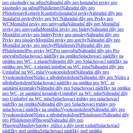
pro zásobníky na stěnu
Náhradní díly pro Instalační prvky pro
zásobníky na stěnu
Příslušenství
Náhradní díly pro
Příslušenství
Geberit Kombifix
Instalační prvky
Náhradní díly pro
Instalační prvky
Prvky pro WC
Náhradní díly pro Prvky pro
WC
Montážní prvky pro umyvadla
Náhradní díly pro Montážní
prvky pro umyvadla
Montážní prvky pro bidety
Náhradní díly pro
Montážní prvky pro bidety
Prvky pro pisoáry
Náhradní díly pro
Prvky pro pisoáry
Montážní prvky pro sprchy
Náhradní díly pro
Montážní prvky pro sprchy
Příslušenství
Náhradní díly pro
Příslušenství
Pro prvky WC
Pro upevnění
Náhradní díly pro Pro
upevnění
Splachovací nádržky na omítku
Splachovací nádržky na
omítku pro WC, z plastu
Náhradní díly pro Splachovací nádržky na
omítku pro WC, z plastu
Umístěné na WC míse
Náhradní díly pro
Umístěné na WC míse
Vysokopoložené
Náhradní díly pro
Vysokopoložené
Nízko a středněpoložené
Náhradní díly pro Nízko a
středněpoložené
Splachovací nádržky na omítku pro WC, ze
sanitární keramiky
Náhradní díly pro Splachovací nádržky na omítku
pro WC, ze sanitární keramiky
Umístěný na WC míse
Náhradní díly
pro Umístěný na WC míse
Splachovací trubky pro splachovací
nádržky na omítku
Náhradní díly pro Splachovací trubky pro
splachovací nádržky na omítku
Vysokopoložené
Náhradní díly pro
Vysokopoložené
Nízko a středněpoložené
Příslušenství
Náhradní díly
pro Příslušenství
Připojení
Náhradní díly pro
Připojení
Manžety
Spojky, růžice a díly proti vzdutí
Splachovací
nádržky pod omítku
Splachovací nádržky pod omítku