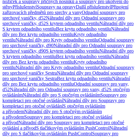
nožiček a soupravy příčných nosníků a soupravy pro ukotvení do
stěny
Příslušenství
Soupravy na opravy
Další příslušenství
Připojení
zařizovacích předmětů pro sprchy a vany
Odpadní soupravy pro
sprchové vaničky, d52
Náhradní díly pro Odpadní soupravy pro
sprchové vaničky, d52
S krytem odpadního ventilu
Náhradní díly pro
S krytem odpadního ventilu
Bez krytu odpadního ventilu
Náhradní
díly pro Bez krytu odpadního ventilu
Kryty odpadního
ventilu
Náhradní díly pro Kryty odpadního ventilu
Odpadní soupravy
pro sprchové vaničky, d90
Náhradní díly pro Odpadní soupravy pro
sprchové vaničky, d90
S krytem odpadního ventilu
Náhradní díly pro
S krytem odpadního ventilu
Bez krytu odpadního ventilu
Náhradní
díly pro Bez krytu odpadního ventilu
Kryty odpadního
ventilu
Náhradní díly pro Kryty odpadního ventilu
Odpadní soupravy
pro sprchové vaničky Sestra
Náhradní díly pro Odpadní soupravy
pro sprchové vaničky Sestra
Bez krytu odpadního ventilu
Náhradní
díly pro Bez krytu odpadního ventilu
Odpadní soupravy pro vany,
d52
Náhradní díly pro Odpadní soupravy pro vany, d52
S otočným
ovládáním
Náhradní díly pro S otočným ovládáním
Soupravy pro
kompletaci pro otočné ovládání
Náhradní díly pro Soupravy pro
kompletaci pro otočné ovládání
S otočným ovládáním
a přívodem
Náhradní díly pro S otočným ovládáním
a přívodem
Soupravy pro kompletaci pro otočné ovládání
a přívod
Náhradní díly pro Soupravy pro kompletaci pro otočné
ovládání a přívod
S tlačítkovým ovládáním PushControl
Náhradní
díly pro S tlačítkovým ovládáním PushControl
Soupravy pro