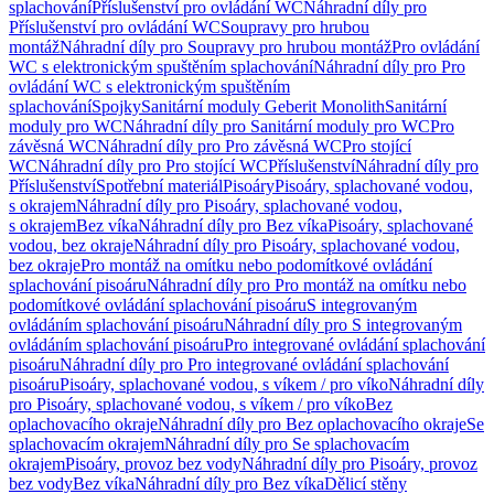
splachování
Příslušenství pro ovládání WC
Náhradní díly pro
Příslušenství pro ovládání WC
Soupravy pro hrubou
montáž
Náhradní díly pro Soupravy pro hrubou montáž
Pro ovládání
WC s elektronickým spuštěním splachování
Náhradní díly pro Pro
ovládání WC s elektronickým spuštěním
splachování
Spojky
Sanitární moduly Geberit Monolith
Sanitární
moduly pro WC
Náhradní díly pro Sanitární moduly pro WC
Pro
závěsná WC
Náhradní díly pro Pro závěsná WC
Pro stojící
WC
Náhradní díly pro Pro stojící WC
Příslušenství
Náhradní díly pro
Příslušenství
Spotřební materiál
Pisoáry
Pisoáry, splachované vodou,
s okrajem
Náhradní díly pro Pisoáry, splachované vodou,
s okrajem
Bez víka
Náhradní díly pro Bez víka
Pisoáry, splachované
vodou, bez okraje
Náhradní díly pro Pisoáry, splachované vodou,
bez okraje
Pro montáž na omítku nebo podomítkové ovládání
splachování pisoáru
Náhradní díly pro Pro montáž na omítku nebo
podomítkové ovládání splachování pisoáru
S integrovaným
ovládáním splachování pisoáru
Náhradní díly pro S integrovaným
ovládáním splachování pisoáru
Pro integrované ovládání splachování
pisoáru
Náhradní díly pro Pro integrované ovládání splachování
pisoáru
Pisoáry, splachované vodou, s víkem / pro víko
Náhradní díly
pro Pisoáry, splachované vodou, s víkem / pro víko
Bez
oplachovacího okraje
Náhradní díly pro Bez oplachovacího okraje
Se
splachovacím okrajem
Náhradní díly pro Se splachovacím
okrajem
Pisoáry, provoz bez vody
Náhradní díly pro Pisoáry, provoz
bez vody
Bez víka
Náhradní díly pro Bez víka
Dělicí stěny