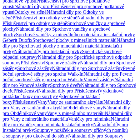
podlahové vpusti
Příslušenství pro sprchové podlahové
vpusti
Náhradní díly pro Příslušenství pro sprchové podlahové
vpusti
Odtoky ve stěně
Náhradní díly pro Odtoky ve
stěně
Příslušenství pro odtoky ve stěně
Náhradní díly pro
Příslušenství pro odtoky ve stěně
Sprchové vaničky a sprchové
plochy
Náhradní díly pro Sprchové vaničky a sprchové
plochy
Sprchové vaničky z minerálního materiálu a instalační prvky
Geberit Duofix
Sprchovací plochy z minerálních materiálů
Náhradní
díly pro Sprchovací plochy z minerálních materiálů
Instalační
prvky
Náhradní díly pro Instalační prvky
Specifické sprchové
odpadní soupravy
Náhradní díly pro Specifické sprchové odpadní
soupravy
Příslušenství
Sprchové zástěny
Náhradní díly pro Sprchové
zástěny
Sprchové zástěny
Náhradní díly pro Sprchové zástěny
Pevné
boční sprchové stěny pro sprchu Walk-In
Náhradní díly pro Pevné
boční sprchové stěny pro sprchu Walk-In
Vanové zástěny
Náhradní
díly pro Vanové zástěny
Sprchové dveře
Náhradní díly pro Sprchové
dveře
Příslušenství
Náhradní díly pro Příslušenství
Výklenkové
odkládací boxy pro sprchy
Výklenkové odkládací
boxy
Příslušenství
Vany
Vany ze sanitárního akrylátu
Náhradní díly
pro Vany ze sanitárního akrylátu
Obdélníkové vany
Náhradní díly
pro Obdélníkové vany
Vany z minerálního materiálu
Náhradní díly
pro Vany z minerálního materiálu
Vaničky pro miminka
Náhradní
díly pro Vaničky pro miminka
Instalační prvky
Náhradní díly pro
Instalační prvky
Soupravy nožiček a soupravy příčných nosníků
a soupravy pro ukotvení do stěny
Náhradní díly pro Soupravy