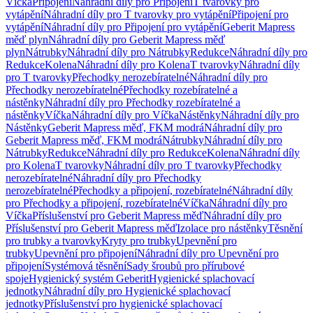
Víčka
Připojení
Náhradní díly pro Připojení
T tvarovky pro
vytápění
Náhradní díly pro T tvarovky pro vytápění
Připojení pro
vytápění
Náhradní díly pro Připojení pro vytápění
Geberit Mapress
měď plyn
Náhradní díly pro Geberit Mapress měď
plyn
Nátrubky
Náhradní díly pro Nátrubky
Redukce
Náhradní díly pro
Redukce
Kolena
Náhradní díly pro Kolena
T tvarovky
Náhradní díly
pro T tvarovky
Přechodky nerozebíratelné
Náhradní díly pro
Přechodky nerozebíratelné
Přechodky rozebíratelné a
nástěnky
Náhradní díly pro Přechodky rozebíratelné a
nástěnky
Víčka
Náhradní díly pro Víčka
Nástěnky
Náhradní díly pro
Nástěnky
Geberit Mapress měď, FKM modrá
Náhradní díly pro
Geberit Mapress měď, FKM modrá
Nátrubky
Náhradní díly pro
Nátrubky
Redukce
Náhradní díly pro Redukce
Kolena
Náhradní díly
pro Kolena
T tvarovky
Náhradní díly pro T tvarovky
Přechodky
nerozebíratelné
Náhradní díly pro Přechodky
nerozebíratelné
Přechodky a připojení, rozebíratelné
Náhradní díly
pro Přechodky a připojení, rozebíratelné
Víčka
Náhradní díly pro
Víčka
Příslušenství pro Geberit Mapress měď
Náhradní díly pro
Příslušenství pro Geberit Mapress měď
Izolace pro nástěnky
Těsnění
pro trubky a tvarovky
Kryty pro trubky
Upevnění pro
trubky
Upevnění pro připojení
Náhradní díly pro Upevnění pro
připojení
Systémová těsnění
Sady šroubů pro přírubové
spoje
Hygienický systém Geberit
Hygienické splachovací
jednotky
Náhradní díly pro Hygienické splachovací
jednotky
Příslušenství pro hygienické splachovací