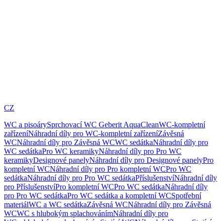
CZ
WC a pisoáry
Sprchovací WC Geberit AquaClean
WC-kompletní
zařízení
Náhradní díly pro WC-kompletní zařízení
Závěsná
WC
Náhradní díly pro Závěsná WC
WC sedátka
Náhradní díly pro
WC sedátka
Pro WC keramiky
Náhradní díly pro Pro WC
keramiky
Designové panely
Náhradní díly pro Designové panely
Pro
kompletní WC
Náhradní díly pro Pro kompletní WC
Pro WC
sedátka
Náhradní díly pro Pro WC sedátka
Příslušenství
Náhradní díly
pro Příslušenství
Pro kompletní WC
Pro WC sedátka
Náhradní díly
pro Pro WC sedátka
Pro WC sedátka a kompletní WC
Spotřební
materiál
WC a WC sedátka
Závěsná WC
Náhradní díly pro Závěsná
WC
WC s hlubokým splachováním
Náhradní díly pro