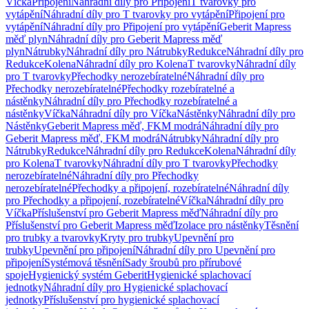
Víčka
Připojení
Náhradní díly pro Připojení
T tvarovky pro
vytápění
Náhradní díly pro T tvarovky pro vytápění
Připojení pro
vytápění
Náhradní díly pro Připojení pro vytápění
Geberit Mapress
měď plyn
Náhradní díly pro Geberit Mapress měď
plyn
Nátrubky
Náhradní díly pro Nátrubky
Redukce
Náhradní díly pro
Redukce
Kolena
Náhradní díly pro Kolena
T tvarovky
Náhradní díly
pro T tvarovky
Přechodky nerozebíratelné
Náhradní díly pro
Přechodky nerozebíratelné
Přechodky rozebíratelné a
nástěnky
Náhradní díly pro Přechodky rozebíratelné a
nástěnky
Víčka
Náhradní díly pro Víčka
Nástěnky
Náhradní díly pro
Nástěnky
Geberit Mapress měď, FKM modrá
Náhradní díly pro
Geberit Mapress měď, FKM modrá
Nátrubky
Náhradní díly pro
Nátrubky
Redukce
Náhradní díly pro Redukce
Kolena
Náhradní díly
pro Kolena
T tvarovky
Náhradní díly pro T tvarovky
Přechodky
nerozebíratelné
Náhradní díly pro Přechodky
nerozebíratelné
Přechodky a připojení, rozebíratelné
Náhradní díly
pro Přechodky a připojení, rozebíratelné
Víčka
Náhradní díly pro
Víčka
Příslušenství pro Geberit Mapress měď
Náhradní díly pro
Příslušenství pro Geberit Mapress měď
Izolace pro nástěnky
Těsnění
pro trubky a tvarovky
Kryty pro trubky
Upevnění pro
trubky
Upevnění pro připojení
Náhradní díly pro Upevnění pro
připojení
Systémová těsnění
Sady šroubů pro přírubové
spoje
Hygienický systém Geberit
Hygienické splachovací
jednotky
Náhradní díly pro Hygienické splachovací
jednotky
Příslušenství pro hygienické splachovací