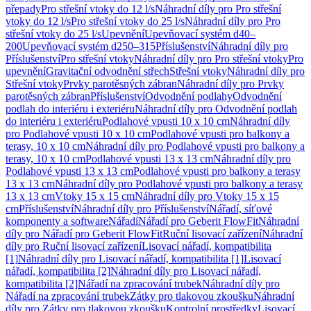
přepady
Pro střešní vtoky do 12 l/s
Náhradní díly pro Pro střešní
vtoky do 12 l/s
Pro střešní vtoky do 25 l/s
Náhradní díly pro Pro
střešní vtoky do 25 l/s
Upevnění
Upevňovací systém d40–
200
Upevňovací systém d250–315
Příslušenství
Náhradní díly pro
Příslušenství
Pro střešní vtoky
Náhradní díly pro Pro střešní vtoky
Pro
upevnění
Gravitační odvodnění střech
Střešní vtoky
Náhradní díly pro
Střešní vtoky
Prvky parotěsných zábran
Náhradní díly pro Prvky
parotěsných zábran
Příslušenství
Odvodnění podlahy
Odvodnění
podlah do interiéru i exteriéru
Náhradní díly pro Odvodnění podlah
do interiéru i exteriéru
Podlahové vpusti 10 x 10 cm
Náhradní díly
pro Podlahové vpusti 10 x 10 cm
Podlahové vpusti pro balkony a
terasy, 10 x 10 cm
Náhradní díly pro Podlahové vpusti pro balkony a
terasy, 10 x 10 cm
Podlahové vpusti 13 x 13 cm
Náhradní díly pro
Podlahové vpusti 13 x 13 cm
Podlahové vpusti pro balkony a terasy
13 x 13 cm
Náhradní díly pro Podlahové vpusti pro balkony a terasy
13 x 13 cm
Vtoky 15 x 15 cm
Náhradní díly pro Vtoky 15 x 15
cm
Příslušenství
Náhradní díly pro Příslušenství
Nářadí, síťové
komponenty a software
Nářadí
Nářadí pro Geberit FlowFit
Náhradní
díly pro Nářadí pro Geberit FlowFit
Ruční lisovací zařízení
Náhradní
díly pro Ruční lisovací zařízení
Lisovací nářadí, kompatibilita
[1]
Náhradní díly pro Lisovací nářadí, kompatibilita [1]
Lisovací
nářadí, kompatibilita [2]
Náhradní díly pro Lisovací nářadí,
kompatibilita [2]
Nářadí na zpracování trubek
Náhradní díly pro
Nářadí na zpracování trubek
Zátky pro tlakovou zkoušku
Náhradní
díly pro Zátky pro tlakovou zkoušku
Kontrolní prostředky
Lisovací