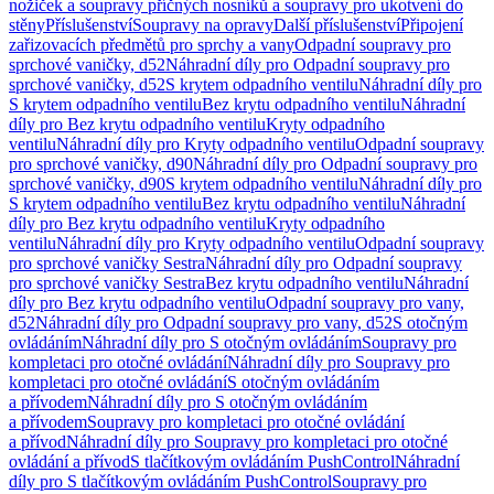
nožiček a soupravy příčných nosníků a soupravy pro ukotvení do
stěny
Příslušenství
Soupravy na opravy
Další příslušenství
Připojení
zařizovacích předmětů pro sprchy a vany
Odpadní soupravy pro
sprchové vaničky, d52
Náhradní díly pro Odpadní soupravy pro
sprchové vaničky, d52
S krytem odpadního ventilu
Náhradní díly pro
S krytem odpadního ventilu
Bez krytu odpadního ventilu
Náhradní
díly pro Bez krytu odpadního ventilu
Kryty odpadního
ventilu
Náhradní díly pro Kryty odpadního ventilu
Odpadní soupravy
pro sprchové vaničky, d90
Náhradní díly pro Odpadní soupravy pro
sprchové vaničky, d90
S krytem odpadního ventilu
Náhradní díly pro
S krytem odpadního ventilu
Bez krytu odpadního ventilu
Náhradní
díly pro Bez krytu odpadního ventilu
Kryty odpadního
ventilu
Náhradní díly pro Kryty odpadního ventilu
Odpadní soupravy
pro sprchové vaničky Sestra
Náhradní díly pro Odpadní soupravy
pro sprchové vaničky Sestra
Bez krytu odpadního ventilu
Náhradní
díly pro Bez krytu odpadního ventilu
Odpadní soupravy pro vany,
d52
Náhradní díly pro Odpadní soupravy pro vany, d52
S otočným
ovládáním
Náhradní díly pro S otočným ovládáním
Soupravy pro
kompletaci pro otočné ovládání
Náhradní díly pro Soupravy pro
kompletaci pro otočné ovládání
S otočným ovládáním
a přívodem
Náhradní díly pro S otočným ovládáním
a přívodem
Soupravy pro kompletaci pro otočné ovládání
a přívod
Náhradní díly pro Soupravy pro kompletaci pro otočné
ovládání a přívod
S tlačítkovým ovládáním PushControl
Náhradní
díly pro S tlačítkovým ovládáním PushControl
Soupravy pro