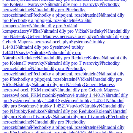
pro Kolena
T tvarovky
Náhradní díly pro T tvarovky
Přechodky
nerozebíratelné
Náhradní díly pro Přechodky
nerozebíratelné
Přechodky a připojení, rozebíratelné
Náhradní díly
pro Přechodky a připojení, rozebíratelné
Axiální
kompenzátory
Náhradní díly pro Axiální
kompenzátory
Víčka
Náhradní díly pro Víčka
Nástěnky
Náhradní díly
pro Nástěnky
Geberit Mapress nerezová ocel, plyn
Náhradní díly pro
Geberit Mapress nerezová ocel, plyn
Systémové trubky
1.4401
Náhradní díly pro Systémové trubky
1.4401
Vsuvky
Nátrubky
Náhradní díly pro
Nátrubky
Redukce
Náhradní díly pro Redukce
Kolena
Náhradní díly
pro Kolena
T tvarovky
Náhradní díly pro T tvarovky
Přechodky
nerozebíratelné
Náhradní díly pro Přechodky
nerozebíratelné
Přechodky a připojení, rozebíratelné
Náhradní díly
pro Přechodky a připojení, rozebíratelné
Víčka
Náhradní díly pro
Víčka
Nástěnky
Náhradní díly pro Nástěnky
Geberit Mapress
nerezová ocel, FKM modrá
Náhradní díly pro Geberit Mapress
nerezová ocel, FKM modrá
Systémové trubky 1.4401
Náhradní díly
pro Systémové trubky 1.4401
Systémové trubky 1.4521
Náhradní
díly pro Systémové trubky 1.4521
Vsuvky
Nátrubky
Náhradní díly
pro Nátrubky
Redukce
Náhradní díly pro Redukce
Kolena
Náhradní
díly pro Kolena
T tvarovky
Náhradní díly pro T tvarovky
Přechodky
nerozebíratelné
Náhradní díly pro Přechodky
nerozebíratelné
Přechodky a připojení, rozebíratelné
Náhradní díly
pro Přechodky a připojení, rozebíratelné
Víčka
Náhradní díly pro