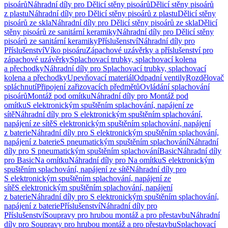
pisoárů
Náhradní díly pro Dělicí stěny pisoárů
Dělicí stěny pisoárů
z plastu
Náhradní díly pro Dělicí stěny pisoárů z plastu
Dělicí stěny
pisoárů ze skla
Náhradní díly pro Dělicí stěny pisoárů ze skla
Dělicí
stěny pisoárů ze sanitární keramiky
Náhradní díly pro Dělicí stěny
pisoárů ze sanitární keramiky
Příslušenství
Náhradní díly pro
Příslušenství
Víko pisoáru
Zápachové uzávěrky a příslušenství pro
zápachové uzávěrky
Splachovací trubky, splachovací kolena
a přechodky
Náhradní díly pro Splachovací trubky, splachovací
kolena a přechodky
Upevňovací materiál
Odpadní ventily
Rozdělovač
spláchnutí
Připojení zařizovacích předmětů
Ovládání splachování
pisoárů
Montáž pod omítku
Náhradní díly pro Montáž pod
omítku
S elektronickým spuštěním splachování, napájení ze
sítě
Náhradní díly pro S elektronickým spuštěním splachování,
napájení ze sítě
S elektronickým spuštěním splachování, napájení
z baterie
Náhradní díly pro S elektronickým spuštěním splachování,
napájení z baterie
S pneumatickým spuštěním splachování
Náhradní
díly pro S pneumatickým spuštěním splachování
Basic
Náhradní díly
pro Basic
Na omítku
Náhradní díly pro Na omítku
S elektronickým
spuštěním splachování, napájení ze sítě
Náhradní díly pro
S elektronickým spuštěním splachování, napájení ze
sítě
S elektronickým spuštěním splachování, napájení
z baterie
Náhradní díly pro S elektronickým spuštěním splachování,
napájení z baterie
Příslušenství
Náhradní díly pro
Příslušenství
Soupravy pro hrubou montáž a pro přestavbu
Náhradní
díly pro Soupravy pro hrubou montáž a pro přestavbu
Splachovací