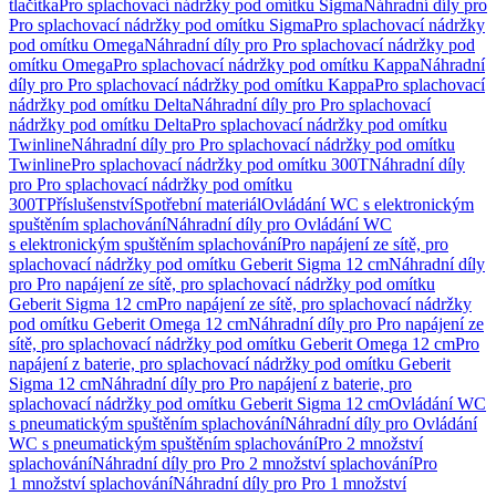
tlačítka
Pro splachovací nádržky pod omítku Sigma
Náhradní díly pro
Pro splachovací nádržky pod omítku Sigma
Pro splachovací nádržky
pod omítku Omega
Náhradní díly pro Pro splachovací nádržky pod
omítku Omega
Pro splachovací nádržky pod omítku Kappa
Náhradní
díly pro Pro splachovací nádržky pod omítku Kappa
Pro splachovací
nádržky pod omítku Delta
Náhradní díly pro Pro splachovací
nádržky pod omítku Delta
Pro splachovací nádržky pod omítku
Twinline
Náhradní díly pro Pro splachovací nádržky pod omítku
Twinline
Pro splachovací nádržky pod omítku 300T
Náhradní díly
pro Pro splachovací nádržky pod omítku
300T
Příslušenství
Spotřební materiál
Ovládání WC s elektronickým
spuštěním splachování
Náhradní díly pro Ovládání WC
s elektronickým spuštěním splachování
Pro napájení ze sítě, pro
splachovací nádržky pod omítku Geberit Sigma 12 cm
Náhradní díly
pro Pro napájení ze sítě, pro splachovací nádržky pod omítku
Geberit Sigma 12 cm
Pro napájení ze sítě, pro splachovací nádržky
pod omítku Geberit Omega 12 cm
Náhradní díly pro Pro napájení ze
sítě, pro splachovací nádržky pod omítku Geberit Omega 12 cm
Pro
napájení z baterie, pro splachovací nádržky pod omítku Geberit
Sigma 12 cm
Náhradní díly pro Pro napájení z baterie, pro
splachovací nádržky pod omítku Geberit Sigma 12 cm
Ovládání WC
s pneumatickým spuštěním splachování
Náhradní díly pro Ovládání
WC s pneumatickým spuštěním splachování
Pro 2 množství
splachování
Náhradní díly pro Pro 2 množství splachování
Pro
1 množství splachování
Náhradní díly pro Pro 1 množství