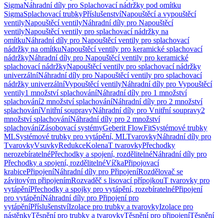
Sigma
Náhradní díly pro Splachovací nádržky pod omítku
Sigma
Splachovací trubky
Příslušenství
Napouštěcí a vypouštěcí
ventily
Napouštěcí ventily
Náhradní díly pro Napouštěcí
ventily
Napouštěcí ventily pro splachovací nádržky na
omítku
Náhradní díly pro Napouštěcí ventily pro splachovací
nádržky na omítku
Napouštěcí ventily pro keramické splachovací
nádržky
Náhradní díly pro Napouštěcí ventily pro keramické
splachovací nádržky
Napouštěcí ventily pro splachovací nádržky
univerzální
Náhradní díly pro Napouštěcí ventily pro splachovací
nádržky univerzální
Vypouštěcí ventily
Náhradní díly pro Vypouštěcí
ventily
1 množství splachování
Náhradní díly pro 1 množství
splachování
2 množství splachování
Náhradní díly pro 2 množství
splachování
Vnitřní soupravy
Náhradní díly pro Vnitřní soupravy
2
množství splachování
Náhradní díly pro 2 množství
splachování
Zásobovací systémy
Geberit FlowFit
Systémové trubky
ML
Systémové trubky pro vytápění, ML
Tvarovky
Náhradní díly pro
Tvarovky
Vsuvky
Redukce
Kolena
T tvarovky
Přechodky
nerozebíratelné
Přechodky a spojení, rozdělitelné
Náhradní díly pro
Přechodky a spojení, rozdělitelné
Víčka
Připojovací
krabice
Připojení
Náhradní díly pro Připojení
Rozdělovač se
závitovým připojením
Rozvaděč s lisovací přípojkou
T tvarovky pro
vytápění
Přechodky a spojky pro vytápění, rozebíratelné
Připojení
pro vytápění
Náhradní díly pro Připojení pro
vytápění
Příslušenství
Izolace pro trubky a tvarovky
Izolace pro
nástěnky
Těsnění pro trubky a tvarovky
Těsnění pro připojení
Těsnění