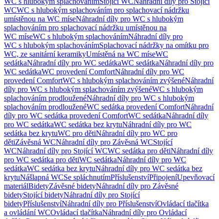
WC s hlubokým splachováním
Stojící WC
Náhradní díly pro Stojící
WC
WC s hlubokým splachováním pro splachovací nádržku
umístěnou na WC míse
Náhradní díly pro WC s hlubokým
splachováním pro splachovací nádržku umístěnou na
WC míse
WC s hlubokým splachováním
Náhradní díly pro
WC s hlubokým splachováním
Splachovací nádržky na omítku pro
WC, ze sanitární keramiky
Umístěná na WC míse
WC
sedátka
Náhradní díly pro WC sedátka
WC sedátka
Náhradní díly pro
WC sedátka
WC provedení Comfort
Náhradní díly pro WC
provedení Comfort
WC s hlubokým splachováním zvýšené
Náhradní
díly pro WC s hlubokým splachováním zvýšené
WC s hlubokým
splachováním prodloužené
Náhradní díly pro WC s hlubokým
splachováním prodloužené
WC sedátka provedení Comfort
Náhradní
díly pro WC sedátka provedení Comfort
WC sedátka
Náhradní díly
pro WC sedátka
WC sedátka bez krytu
Náhradní díly pro WC
sedátka bez krytu
WC pro děti
Náhradní díly pro WC pro
děti
Závěsná WC
Náhradní díly pro Závěsná WC
Stojící
WC
Náhradní díly pro Stojící WC
WC sedátka pro děti
Náhradní díly
pro WC sedátka pro děti
WC sedátka
Náhradní díly pro WC
sedátka
WC sedátka bez krytu
Náhradní díly pro WC sedátka bez
krytu
Nášlapná WC
Se spláchnutím
Příslušenství
Připojení
Upevňovací
materiál
Bidety
Závěsné bidety
Náhradní díly pro Závěsné
bidety
Stojící bidety
Náhradní díly pro Stojící
bidety
Příslušenství
Náhradní díly pro Příslušenství
Ovládací tlačítka
a ovládání WC
Ovládací tlačítka
Náhradní díly pro Ovládací