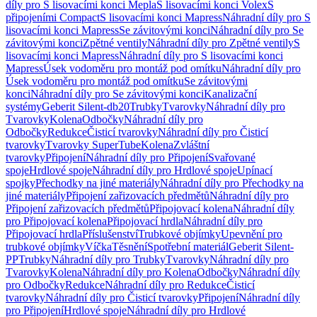
díly pro S lisovacími konci Mepla
S lisovacími konci Volex
S
připojeními Compact
S lisovacími konci Mapress
Náhradní díly pro S
lisovacími konci Mapress
Se závitovými konci
Náhradní díly pro Se
závitovými konci
Zpětné ventily
Náhradní díly pro Zpětné ventily
S
lisovacími konci Mapress
Náhradní díly pro S lisovacími konci
Mapress
Úsek vodoměru pro montáž pod omítku
Náhradní díly pro
Úsek vodoměru pro montáž pod omítku
Se závitovými
konci
Náhradní díly pro Se závitovými konci
Kanalizační
systémy
Geberit Silent-db20
Trubky
Tvarovky
Náhradní díly pro
Tvarovky
Kolena
Odbočky
Náhradní díly pro
Odbočky
Redukce
Čisticí tvarovky
Náhradní díly pro Čisticí
tvarovky
Tvarovky SuperTube
Kolena
Zvláštní
tvarovky
Připojení
Náhradní díly pro Připojení
Svařované
spoje
Hrdlové spoje
Náhradní díly pro Hrdlové spoje
Upínací
spojky
Přechodky na jiné materiály
Náhradní díly pro Přechodky na
jiné materiály
Připojení zařizovacích předmětů
Náhradní díly pro
Připojení zařizovacích předmětů
Připojovací kolena
Náhradní díly
pro Připojovací kolena
Připojovací hrdla
Náhradní díly pro
Připojovací hrdla
Příslušenství
Trubkové objímky
Upevnění pro
trubkové objímky
Víčka
Těsnění
Spotřební materiál
Geberit Silent-
PP
Trubky
Náhradní díly pro Trubky
Tvarovky
Náhradní díly pro
Tvarovky
Kolena
Náhradní díly pro Kolena
Odbočky
Náhradní díly
pro Odbočky
Redukce
Náhradní díly pro Redukce
Čisticí
tvarovky
Náhradní díly pro Čisticí tvarovky
Připojení
Náhradní díly
pro Připojení
Hrdlové spoje
Náhradní díly pro Hrdlové