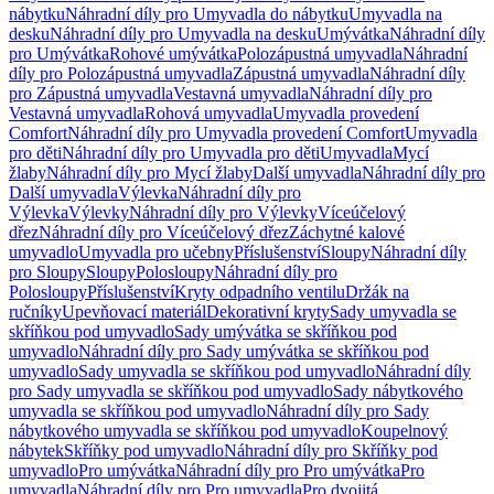
nábytku
Náhradní díly pro Umyvadla do nábytku
Umyvadla na
desku
Náhradní díly pro Umyvadla na desku
Umývátka
Náhradní díly
pro Umývátka
Rohové umývátka
Polozápustná umyvadla
Náhradní
díly pro Polozápustná umyvadla
Zápustná umyvadla
Náhradní díly
pro Zápustná umyvadla
Vestavná umyvadla
Náhradní díly pro
Vestavná umyvadla
Rohová umyvadla
Umyvadla provedení
Comfort
Náhradní díly pro Umyvadla provedení Comfort
Umyvadla
pro děti
Náhradní díly pro Umyvadla pro děti
Umyvadla
Mycí
žlaby
Náhradní díly pro Mycí žlaby
Další umyvadla
Náhradní díly pro
Další umyvadla
Výlevka
Náhradní díly pro
Výlevka
Výlevky
Náhradní díly pro Výlevky
Víceúčelový
dřez
Náhradní díly pro Víceúčelový dřez
Záchytné kalové
umyvadlo
Umyvadla pro učebny
Příslušenství
Sloupy
Náhradní díly
pro Sloupy
Sloupy
Polosloupy
Náhradní díly pro
Polosloupy
Příslušenství
Kryty odpadního ventilu
Držák na
ručníky
Upevňovací materiál
Dekorativní kryty
Sady umyvadla se
skříňkou pod umyvadlo
Sady umývátka se skříňkou pod
umyvadlo
Náhradní díly pro Sady umývátka se skříňkou pod
umyvadlo
Sady umyvadla se skříňkou pod umyvadlo
Náhradní díly
pro Sady umyvadla se skříňkou pod umyvadlo
Sady nábytkového
umyvadla se skříňkou pod umyvadlo
Náhradní díly pro Sady
nábytkového umyvadla se skříňkou pod umyvadlo
Koupelnový
nábytek
Skříňky pod umyvadlo
Náhradní díly pro Skříňky pod
umyvadlo
Pro umývátka
Náhradní díly pro Pro umývátka
Pro
umyvadla
Náhradní díly pro Pro umyvadla
Pro dvojitá