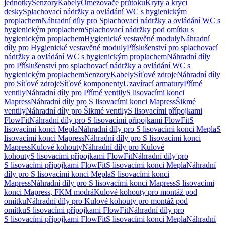
jednotky
Senzory
Kabely
Omezovače průtoku
Kryty a krycí
desky
Splachovací nádržky a ovládání WC s hygienickým
proplachem
Náhradní díly pro Splachovací nádržky a ovládání WC s
hygienickým proplachem
Splachovací nádržky pod omítku s
hygienickým proplachem
Hygienické vestavěné moduly
Náhradní
díly pro Hygienické vestavěné moduly
Příslušenství pro splachovací
nádržky a ovládání WC s hygienickým proplachem
Náhradní díly
pro Příslušenství pro splachovací nádržky a ovládání WC s
hygienickým proplachem
Senzory
Kabely
Síťové zdroje
Náhradní díly
pro Síťové zdroje
Síťové komponenty
Uzavírací armatury
Přímé
ventily
Náhradní díly pro Přímé ventily
S lisovacími konci
Mapress
Náhradní díly pro S lisovacími konci Mapress
Šikmé
ventily
Náhradní díly pro Šikmé ventily
S lisovacími přípojkami
FlowFit
Náhradní díly pro S lisovacími přípojkami FlowFit
S
lisovacími konci Mepla
Náhradní díly pro S lisovacími konci Mepla
S
lisovacími konci Mapress
Náhradní díly pro S lisovacími konci
Mapress
Kulové kohouty
Náhradní díly pro Kulové
kohouty
S lisovacími přípojkami FlowFit
Náhradní díly pro
S lisovacími přípojkami FlowFit
S lisovacími konci Mepla
Náhradní
díly pro S lisovacími konci Mepla
S lisovacími konci
Mapress
Náhradní díly pro S lisovacími konci Mapress
S lisovacími
konci Mapress, FKM modrá
Kulové kohouty pro montáž pod
omítku
Náhradní díly pro Kulové kohouty pro montáž pod
omítku
S lisovacími přípojkami FlowFit
Náhradní díly pro
S lisovacími přípojkami FlowFit
S lisovacími konci Mepla
Náhradní