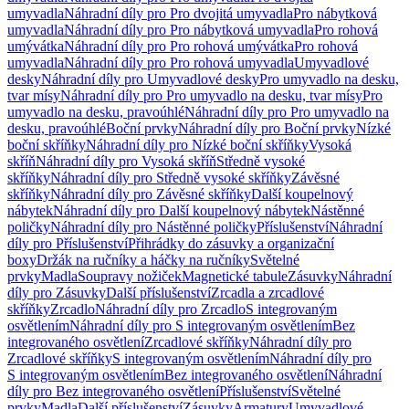
umyvadla
Náhradní díly pro Pro dvojitá umyvadla
Pro nábytková
umyvadla
Náhradní díly pro Pro nábytková umyvadla
Pro rohová
umývátka
Náhradní díly pro Pro rohová umývátka
Pro rohová
umyvadla
Náhradní díly pro Pro rohová umyvadla
Umyvadlové
desky
Náhradní díly pro Umyvadlové desky
Pro umyvadlo na desku,
tvar mísy
Náhradní díly pro Pro umyvadlo na desku, tvar mísy
Pro
umyvadlo na desku, pravoúhlé
Náhradní díly pro Pro umyvadlo na
desku, pravoúhlé
Boční prvky
Náhradní díly pro Boční prvky
Nízké
boční skříňky
Náhradní díly pro Nízké boční skříňky
Vysoká
skříň
Náhradní díly pro Vysoká skříň
Středně vysoké
skříňky
Náhradní díly pro Středně vysoké skříňky
Závěsné
skříňky
Náhradní díly pro Závěsné skříňky
Další koupelnový
nábytek
Náhradní díly pro Další koupelnový nábytek
Nástěnné
poličky
Náhradní díly pro Nástěnné poličky
Příslušenství
Náhradní
díly pro Příslušenství
Přihrádky do zásuvky a organizační
boxy
Držák na ručníky a háčky na ručníky
Světelné
prvky
Madla
Soupravy nožiček
Magnetické tabule
Zásuvky
Náhradní
díly pro Zásuvky
Další příslušenství
Zrcadla a zrcadlové
skříňky
Zrcadlo
Náhradní díly pro Zrcadlo
S integrovaným
osvětlením
Náhradní díly pro S integrovaným osvětlením
Bez
integrovaného osvětlení
Zrcadlové skříňky
Náhradní díly pro
Zrcadlové skříňky
S integrovaným osvětlením
Náhradní díly pro
S integrovaným osvětlením
Bez integrovaného osvětlení
Náhradní
díly pro Bez integrovaného osvětlení
Příslušenství
Světelné
prvky
Madla
Další příslušenství
Zásuvky
Armatury
Umyvadlové