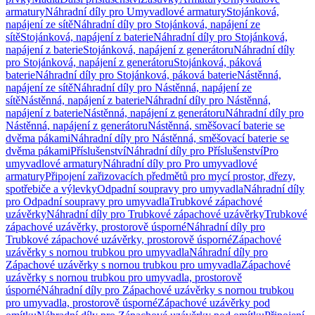
armatury
Náhradní díly pro Umyvadlové armatury
Stojánková,
napájení ze sítě
Náhradní díly pro Stojánková, napájení ze
sítě
Stojánková, napájení z baterie
Náhradní díly pro Stojánková,
napájení z baterie
Stojánková, napájení z generátoru
Náhradní díly
pro Stojánková, napájení z generátoru
Stojánková, páková
baterie
Náhradní díly pro Stojánková, páková baterie
Nástěnná,
napájení ze sítě
Náhradní díly pro Nástěnná, napájení ze
sítě
Nástěnná, napájení z baterie
Náhradní díly pro Nástěnná,
napájení z baterie
Nástěnná, napájení z generátoru
Náhradní díly pro
Nástěnná, napájení z generátoru
Nástěnná, směšovací baterie se
dvěma pákami
Náhradní díly pro Nástěnná, směšovací baterie se
dvěma pákami
Příslušenství
Náhradní díly pro Příslušenství
Pro
umyvadlové armatury
Náhradní díly pro Pro umyvadlové
armatury
Připojení zařizovacích předmětů pro mycí prostor, dřezy,
spotřebiče a výlevky
Odpadní soupravy pro umyvadla
Náhradní díly
pro Odpadní soupravy pro umyvadla
Trubkové zápachové
uzávěrky
Náhradní díly pro Trubkové zápachové uzávěrky
Trubkové
zápachové uzávěrky, prostorově úsporné
Náhradní díly pro
Trubkové zápachové uzávěrky, prostorově úsporné
Zápachové
uzávěrky s nornou trubkou pro umyvadla
Náhradní díly pro
Zápachové uzávěrky s nornou trubkou pro umyvadla
Zápachové
uzávěrky s nornou trubkou pro umyvadla, prostorově
úsporné
Náhradní díly pro Zápachové uzávěrky s nornou trubkou
pro umyvadla, prostorově úsporné
Zápachové uzávěrky pod