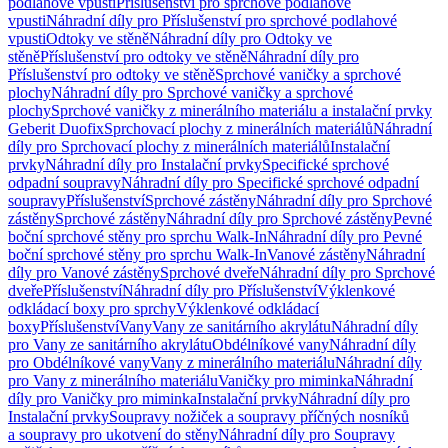
podlahové vpusti
Příslušenství pro sprchové podlahové
vpusti
Náhradní díly pro Příslušenství pro sprchové podlahové
vpusti
Odtoky ve stěně
Náhradní díly pro Odtoky ve
stěně
Příslušenství pro odtoky ve stěně
Náhradní díly pro
Příslušenství pro odtoky ve stěně
Sprchové vaničky a sprchové
plochy
Náhradní díly pro Sprchové vaničky a sprchové
plochy
Sprchové vaničky z minerálního materiálu a instalační prvky
Geberit Duofix
Sprchovací plochy z minerálních materiálů
Náhradní
díly pro Sprchovací plochy z minerálních materiálů
Instalační
prvky
Náhradní díly pro Instalační prvky
Specifické sprchové
odpadní soupravy
Náhradní díly pro Specifické sprchové odpadní
soupravy
Příslušenství
Sprchové zástěny
Náhradní díly pro Sprchové
zástěny
Sprchové zástěny
Náhradní díly pro Sprchové zástěny
Pevné
boční sprchové stěny pro sprchu Walk-In
Náhradní díly pro Pevné
boční sprchové stěny pro sprchu Walk-In
Vanové zástěny
Náhradní
díly pro Vanové zástěny
Sprchové dveře
Náhradní díly pro Sprchové
dveře
Příslušenství
Náhradní díly pro Příslušenství
Výklenkové
odkládací boxy pro sprchy
Výklenkové odkládací
boxy
Příslušenství
Vany
Vany ze sanitárního akrylátu
Náhradní díly
pro Vany ze sanitárního akrylátu
Obdélníkové vany
Náhradní díly
pro Obdélníkové vany
Vany z minerálního materiálu
Náhradní díly
pro Vany z minerálního materiálu
Vaničky pro miminka
Náhradní
díly pro Vaničky pro miminka
Instalační prvky
Náhradní díly pro
Instalační prvky
Soupravy nožiček a soupravy příčných nosníků
a soupravy pro ukotvení do stěny
Náhradní díly pro Soupravy