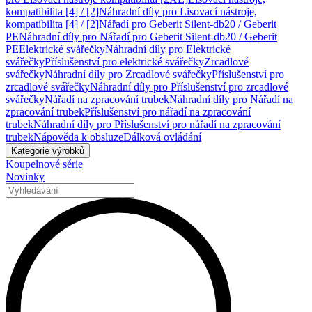
kompatibilita [4] / [2]
Náhradní díly pro Lisovací nástroje,
kompatibilita [4] / [2]
Nářadí pro Geberit Silent-db20 / Geberit
PE
Náhradní díly pro Nářadí pro Geberit Silent-db20 / Geberit
PE
Elektrické svářečky
Náhradní díly pro Elektrické
svářečky
Příslušenství pro elektrické svářečky
Zrcadlové
svářečky
Náhradní díly pro Zrcadlové svářečky
Příslušenství pro
zrcadlové svářečky
Náhradní díly pro Příslušenství pro zrcadlové
svářečky
Nářadí na zpracování trubek
Náhradní díly pro Nářadí na
zpracování trubek
Příslušenství pro nářadí na zpracování
trubek
Náhradní díly pro Příslušenství pro nářadí na zpracování
trubek
Nápověda k obsluze
Dálková ovládání
Kategorie výrobků
Koupelnové série
Novinky