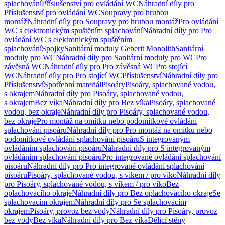
splachování
Příslušenství pro ovládání WC
Náhradní díly pro
Příslušenství pro ovládání WC
Soupravy pro hrubou
montáž
Náhradní díly pro Soupravy pro hrubou montáž
Pro ovládání
WC s elektronickým spuštěním splachování
Náhradní díly pro Pro
ovládání WC s elektronickým spuštěním
splachování
Spojky
Sanitární moduly Geberit Monolith
Sanitární
moduly pro WC
Náhradní díly pro Sanitární moduly pro WC
Pro
závěsná WC
Náhradní díly pro Pro závěsná WC
Pro stojící
WC
Náhradní díly pro Pro stojící WC
Příslušenství
Náhradní díly pro
Příslušenství
Spotřební materiál
Pisoáry
Pisoáry, splachované vodou,
s okrajem
Náhradní díly pro Pisoáry, splachované vodou,
s okrajem
Bez víka
Náhradní díly pro Bez víka
Pisoáry, splachované
vodou, bez okraje
Náhradní díly pro Pisoáry, splachované vodou,
bez okraje
Pro montáž na omítku nebo podomítkové ovládání
splachování pisoáru
Náhradní díly pro Pro montáž na omítku nebo
podomítkové ovládání splachování pisoáru
S integrovaným
ovládáním splachování pisoáru
Náhradní díly pro S integrovaným
ovládáním splachování pisoáru
Pro integrované ovládání splachování
pisoáru
Náhradní díly pro Pro integrované ovládání splachování
pisoáru
Pisoáry, splachované vodou, s víkem / pro víko
Náhradní díly
pro Pisoáry, splachované vodou, s víkem / pro víko
Bez
oplachovacího okraje
Náhradní díly pro Bez oplachovacího okraje
Se
splachovacím okrajem
Náhradní díly pro Se splachovacím
okrajem
Pisoáry, provoz bez vody
Náhradní díly pro Pisoáry, provoz
bez vody
Bez víka
Náhradní díly pro Bez víka
Dělicí stěny