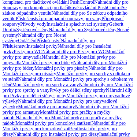
kompletaci pro tlačítkové ovládání PushControl
Náhradní díly pro
Soupravy pro kompletaci pro tlačítkové ovládání PushControl
Se
zátkou odpadního ventilu
Náhradní díly pro Se zátkou odpadního
ventilu
Příslušenství pro odpadní soupravy pro vany
Připojovací
soupravy
Přívody vody
Instalační a splachovací systémy
Geberit
Duofix
Systémové stěny
Náhradní díly pro Systémové stěny
Nosné
systémy
Náhradní díly pro Nosné
systémy
Opláštění
Příslušenství
Náhradní díly pro
Příslušenství
Instalační prvky
Náhradní díly pro Instalační
prvky
Prvky pro WC
Náhradní díly pro Prvky pro WC
Montážní
prvky pro umyvadla
Náhradní díly pro Montážní prvky pro
umyvadla
Montážní prvky pro bidety
Náhradní díly pro Montážní
prvky pro bidety
Montážní prvky pro pisoáry
Náhradní díly pro
Montážní prvky pro pisoáry
Montážní prvky pro sprchy s odtokem
ve stěně
Náhradní díly pro Montážní prvky pro sprchy s odtokem ve
stěně
Montážní prvky pro sprchy a vany
Náhradní díly pro Montážní
prvky pro sprchy a vany
Prvky pro dělicí stěny sprchy
Náhradní díly
pro Prvky pro dělicí stěny sprchy
Montážní prvky pro umyvadlové
výlevky
Náhradní díly pro Montážní prvky pro umyvadlové
výlevky
Montážní prvky pro armatury
Náhradní díly pro Montážní
prvky pro armatury
Montážní prvky pro pračky a myčky
nádobí
Náhradní díly pro Montážní prvky pro pračky a myčky
nádobí
Montážní prvky pro konzolové zatížení
Náhradní díly pro
Montážní prvky pro konzolové zatížení
Instalační prvky pro
dřezy
Náhradní díly pro Instalační prvky pro dřezy
Instalační prvky