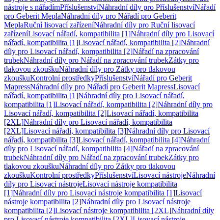
nástroje s nářadím
Příslušenství
Náhradní díly pro Příslušenství
Nářadí
pro Geberit Mepla
Náhradní díly pro Nářadí pro Geberit
Mepla
Ruční lisovací zařízení
Náhradní díly pro Ruční lisovací
zařízení
Lisovací nářadí, kompatibilita [1]
Náhradní díly pro Lisovací
nářadí, kompatibilita [1]
Lisovací nářadí, kompatibilita [2]
Náhradní
díly pro Lisovací nářadí, kompatibilita [2]
Nářadí na zpracování
trubek
Náhradní díly pro Nářadí na zpracování trubek
Zátky pro
tlakovou zkoušku
Náhradní díly pro Zátky pro tlakovou
zkoušku
Kontrolní prostředky
Příslušenství
Nářadí pro Geberit
Mapress
Náhradní díly pro Nářadí pro Geberit Mapress
Lisovací
nářadí, kompatibilita [1]
Náhradní díly pro Lisovací nářadí,
kompatibilita [1]
Lisovací nářadí, kompatibilita [2]
Náhradní díly pro
Lisovací nářadí, kompatibilita [2]
Lisovací nářadí, kompatibilita
[2XL]
Náhradní díly pro Lisovací nářadí, kompatibilita
[2XL]
Lisovací nářadí, kompatibilita [3]
Náhradní díly pro Lisovací
nářadí, kompatibilita [3]
Lisovací nářadí, kompatibilita [4]
Náhradní
díly pro Lisovací nářadí, kompatibilita [4]
Nářadí na zpracování
trubek
Náhradní díly pro Nářadí na zpracování trubek
Zátky pro
tlakovou zkoušku
Náhradní díly pro Zátky pro tlakovou
zkoušku
Kontrolní prostředky
Příslušenství
Lisovací nástroje
Náhradní
díly pro Lisovací nástroje
Lisovací nástroje kompatibilita
[1]
Náhradní díly pro Lisovací nástroje kompatibilita [1]
Lisovací
nástroje kompatibilita [2]
Náhradní díly pro Lisovací nástroje
kompatibilita [2]
Lisovací nástroje kompatibilita [2XL]
Náhradní díly
pro Lisovací nástroje kompatibilita [2XL]
Lisovací nástroje,