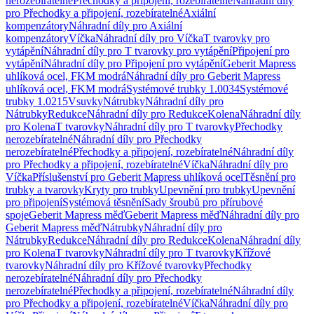
nerozebíratelné
Přechodky a připojení, rozebíratelné
Náhradní díly
pro Přechodky a připojení, rozebíratelné
Axiální
kompenzátory
Náhradní díly pro Axiální
kompenzátory
Víčka
Náhradní díly pro Víčka
T tvarovky pro
vytápění
Náhradní díly pro T tvarovky pro vytápění
Připojení pro
vytápění
Náhradní díly pro Připojení pro vytápění
Geberit Mapress
uhlíková ocel, FKM modrá
Náhradní díly pro Geberit Mapress
uhlíková ocel, FKM modrá
Systémové trubky 1.0034
Systémové
trubky 1.0215
Vsuvky
Nátrubky
Náhradní díly pro
Nátrubky
Redukce
Náhradní díly pro Redukce
Kolena
Náhradní díly
pro Kolena
T tvarovky
Náhradní díly pro T tvarovky
Přechodky
nerozebíratelné
Náhradní díly pro Přechodky
nerozebíratelné
Přechodky a připojení, rozebíratelné
Náhradní díly
pro Přechodky a připojení, rozebíratelné
Víčka
Náhradní díly pro
Víčka
Příslušenství pro Geberit Mapress uhlíková ocel
Těsnění pro
trubky a tvarovky
Kryty pro trubky
Upevnění pro trubky
Upevnění
pro připojení
Systémová těsnění
Sady šroubů pro přírubové
spoje
Geberit Mapress měď
Geberit Mapress měď
Náhradní díly pro
Geberit Mapress měď
Nátrubky
Náhradní díly pro
Nátrubky
Redukce
Náhradní díly pro Redukce
Kolena
Náhradní díly
pro Kolena
T tvarovky
Náhradní díly pro T tvarovky
Křížové
tvarovky
Náhradní díly pro Křížové tvarovky
Přechodky
nerozebíratelné
Náhradní díly pro Přechodky
nerozebíratelné
Přechodky a připojení, rozebíratelné
Náhradní díly
pro Přechodky a připojení, rozebíratelné
Víčka
Náhradní díly pro