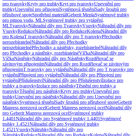
pro tvarovky
Kryty pro trubky
Kryt pro tvarovky
Upevnění pro
trubky
Upevnění pro připojení
Systémová těsnění
Sady šroubů pro
přírubové spoje
Spotřební materiál
Geberit Mepla
Systémové trubky
pro pitnou vodu, ML
Systémové trubky pro vytápění,
ML
Tvarovky
Náhradní díly pro Tvarovky
Vsuvky
Náhradní díly pro
Vsuvky
Redukce
Náhradní díly pro Redukce
Kolena
Náhradní díly
pro Kolena
T tvarovky
Náhradní díly pro T tvarovky
Přechodky
nerozebíratelné
Náhradní díly pro Přechodky
nerozebíratelné
Přechodky a nástěnky, rozebíratelné
Náhradní díly
pro Přechodky a nástěnky, rozebíratelné
Víčka
Náhradní díly pro
Víčka
Nástěnky
Náhradní díly pro Nástěnky
Rozdělovač se
závitovým připojením
Náhradní díly pro Rozdělovač se závitovým
připojením
T tvarovky pro vytápění
Náhradní díly pro T tvarovky pro
vytápění
Připojení pro vytápění
Náhradní díly pro Připojení pro
vytápění
Příslušenství
Náhradní díly pro Příslušenství
Izolace pro
trubky a tvarovky
Izolace pro nástěnky
Těsnění pro trubky a
tvarovky
Těsnění pro nástěnky
Kryty pro trubky
Upevnění pro
trubky
Upevnění pro nástěnky
Náhradní díly pro Upevnění pro
nástěnky
Systémová těsnění
Sady šroubů pro přírubové spoje
Geberit
Mapress nerezová ocel
Geberit Mapress nerezová ocel
Náhradní díly
pro Geberit Mapress nerezová ocel
Systémové trubky
1.4401
Náhradní díly pro Systémové trubky 1.4401
Systémové
trubky 1.4521
Náhradní díly pro Systémové trubky
1.4521
Vsuvky
Nátrubky
Náhradní díly pro
Nátrubky
Redukce
Náhradní díly pro Redukce
Kolena
Náhradní díly