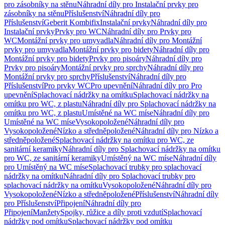
pro zásobníky na stěnu
Náhradní díly pro Instalační prvky pro
zásobníky na stěnu
Příslušenství
Náhradní díly pro
Příslušenství
Geberit Kombifix
Instalační prvky
Náhradní díly pro
Instalační prvky
Prvky pro WC
Náhradní díly pro Prvky pro
WC
Montážní prvky pro umyvadla
Náhradní díly pro Montážní
prvky pro umyvadla
Montážní prvky pro bidety
Náhradní díly pro
Montážní prvky pro bidety
Prvky pro pisoáry
Náhradní díly pro
Prvky pro pisoáry
Montážní prvky pro sprchy
Náhradní díly pro
Montážní prvky pro sprchy
Příslušenství
Náhradní díly pro
Příslušenství
Pro prvky WC
Pro upevnění
Náhradní díly pro Pro
upevnění
Splachovací nádržky na omítku
Splachovací nádržky na
omítku pro WC, z plastu
Náhradní díly pro Splachovací nádržky na
omítku pro WC, z plastu
Umístěné na WC míse
Náhradní díly pro
Umístěné na WC míse
Vysokopoložené
Náhradní díly pro
Vysokopoložené
Nízko a středněpoložené
Náhradní díly pro Nízko a
středněpoložené
Splachovací nádržky na omítku pro WC, ze
sanitární keramiky
Náhradní díly pro Splachovací nádržky na omítku
pro WC, ze sanitární keramiky
Umístěný na WC míse
Náhradní díly
pro Umístěný na WC míse
Splachovací trubky pro splachovací
nádržky na omítku
Náhradní díly pro Splachovací trubky pro
splachovací nádržky na omítku
Vysokopoložené
Náhradní díly pro
Vysokopoložené
Nízko a středněpoložené
Příslušenství
Náhradní díly
pro Příslušenství
Připojení
Náhradní díly pro
Připojení
Manžety
Spojky, růžice a díly proti vzdutí
Splachovací
nádržky pod omítku
Splachovací nádržky pod omítku