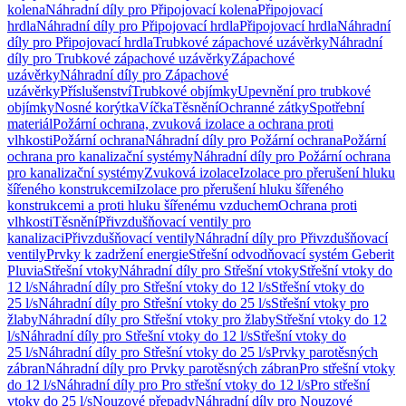
kolena
Náhradní díly pro Připojovací kolena
Připojovací
hrdla
Náhradní díly pro Připojovací hrdla
Připojovací hrdla
Náhradní
díly pro Připojovací hrdla
Trubkové zápachové uzávěrky
Náhradní
díly pro Trubkové zápachové uzávěrky
Zápachové
uzávěrky
Náhradní díly pro Zápachové
uzávěrky
Příslušenství
Trubkové objímky
Upevnění pro trubkové
objímky
Nosné korýtka
Víčka
Těsnění
Ochranné zátky
Spotřební
materiál
Požární ochrana, zvuková izolace a ochrana proti
vlhkosti
Požární ochrana
Náhradní díly pro Požární ochrana
Požární
ochrana pro kanalizační systémy
Náhradní díly pro Požární ochrana
pro kanalizační systémy
Zvuková izolace
Izolace pro přerušení hluku
šířeného konstrukcemi
Izolace pro přerušení hluku šířeného
konstrukcemi a proti hluku šířenému vzduchem
Ochrana proti
vlhkosti
Těsnění
Přivzdušňovací ventily pro
kanalizaci
Přivzdušňovací ventily
Náhradní díly pro Přivzdušňovací
ventily
Prvky k zadržení energie
Střešní odvodňovací systém Geberit
Pluvia
Střešní vtoky
Náhradní díly pro Střešní vtoky
Střešní vtoky do
12 l/s
Náhradní díly pro Střešní vtoky do 12 l/s
Střešní vtoky do
25 l/s
Náhradní díly pro Střešní vtoky do 25 l/s
Střešní vtoky pro
žlaby
Náhradní díly pro Střešní vtoky pro žlaby
Střešní vtoky do 12
l/s
Náhradní díly pro Střešní vtoky do 12 l/s
Střešní vtoky do
25 l/s
Náhradní díly pro Střešní vtoky do 25 l/s
Prvky parotěsných
zábran
Náhradní díly pro Prvky parotěsných zábran
Pro střešní vtoky
do 12 l/s
Náhradní díly pro Pro střešní vtoky do 12 l/s
Pro střešní
vtoky do 25 l/s
Nouzové přepady
Náhradní díly pro Nouzové