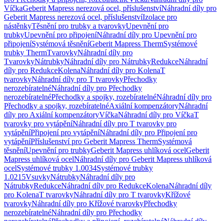
Víčka
Geberit Mapress nerezová ocel, příslušenství
Náhradní díly pro
Geberit Mapress nerezová ocel, příslušenství
Izolace pro
nástěnky
Těsnění pro trubky a tvarovky
Upevnění pro
trubky
Upevnění pro připojení
Náhradní díly pro Upevnění pro
připojení
Systémová těsnění
Geberit Mapress Therm
Systémové
trubky Therm
Tvarovky
Náhradní díly pro
Tvarovky
Nátrubky
Náhradní díly pro Nátrubky
Redukce
Náhradní
díly pro Redukce
Kolena
Náhradní díly pro Kolena
T
tvarovky
Náhradní díly pro T tvarovky
Přechodky
nerozebíratelné
Náhradní díly pro Přechodky
nerozebíratelné
Přechodky a spojky, rozebíratelné
Náhradní díly pro
Přechodky a spojky, rozebíratelné
Axiální kompenzátory
Náhradní
díly pro Axiální kompenzátory
Víčka
Náhradní díly pro Víčka
T
tvarovky pro vytápění
Náhradní díly pro T tvarovky pro
vytápění
Připojení pro vytápění
Náhradní díly pro Připojení pro
vytápění
Příslušenství pro Geberit Mapress Therm
Systémová
těsnění
Upevnění pro trubky
Geberit Mapress uhlíková ocel
Geberit
Mapress uhlíková ocel
Náhradní díly pro Geberit Mapress uhlíková
ocel
Systémové trubky 1.0034
Systémové trubky
1.0215
Vsuvky
Nátrubky
Náhradní díly pro
Nátrubky
Redukce
Náhradní díly pro Redukce
Kolena
Náhradní díly
pro Kolena
T tvarovky
Náhradní díly pro T tvarovky
Křížové
tvarovky
Náhradní díly pro Křížové tvarovky
Přechodky
nerozebíratelné
Náhradní díly pro Přechodky