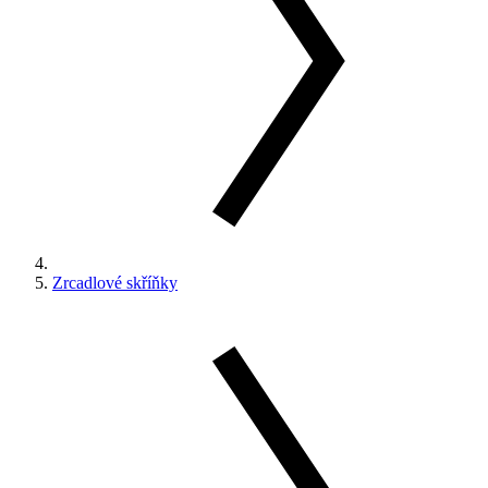
Zrcadlové skříňky