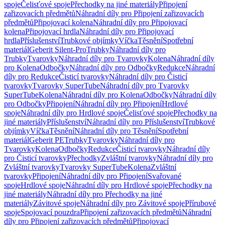
spoje
Čelisťové spoje
Přechodky na jiné materiály
Připojení
zařizovacích předmětů
Náhradní díly pro Připojení zařizovacích
předmětů
Připojovací kolena
Náhradní díly pro Připojovací
kolena
Připojovací hrdla
Náhradní díly pro Připojovací
hrdla
Příslušenství
Trubkové objímky
Víčka
Těsnění
Spotřební
materiál
Geberit Silent-Pro
Trubky
Náhradní díly pro
Trubky
Tvarovky
Náhradní díly pro Tvarovky
Kolena
Náhradní díly
pro Kolena
Odbočky
Náhradní díly pro Odbočky
Redukce
Náhradní
díly pro Redukce
Čisticí tvarovky
Náhradní díly pro Čisticí
tvarovky
Tvarovky SuperTube
Náhradní díly pro Tvarovky
SuperTube
Kolena
Náhradní díly pro Kolena
Odbočky
Náhradní díly
pro Odbočky
Připojení
Náhradní díly pro Připojení
Hrdlové
spoje
Náhradní díly pro Hrdlové spoje
Čelisťové spoje
Přechodky na
jiné materiály
Příslušenství
Náhradní díly pro Příslušenství
Trubkové
objímky
Víčka
Těsnění
Náhradní díly pro Těsnění
Spotřební
materiál
Geberit PE
Trubky
Tvarovky
Náhradní díly pro
Tvarovky
Kolena
Odbočky
Redukce
Čisticí tvarovky
Náhradní díly
pro Čisticí tvarovky
Přechodky
Zvláštní tvarovky
Náhradní díly pro
Zvláštní tvarovky
Tvarovky SuperTube
Kolena
Zvláštní
tvarovky
Připojení
Náhradní díly pro Připojení
Svařované
spoje
Hrdlové spoje
Náhradní díly pro Hrdlové spoje
Přechodky na
jiné materiály
Náhradní díly pro Přechodky na jiné
materiály
Závitové spoje
Náhradní díly pro Závitové spoje
Přírubové
spoje
Spojovací pouzdra
Připojení zařizovacích předmětů
Náhradní
díly pro Připojení zařizovacích předmětů
Připojovací