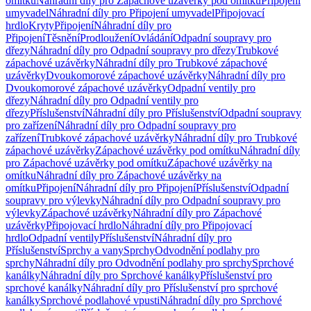
omítku
Náhradní díly pro Zápachové uzávěrky pod omítku
Připojení
umyvadel
Náhradní díly pro Připojení umyvadel
Připojovací
hrdlo
Kryty
Připojení
Náhradní díly pro
Připojení
Těsnění
Prodloužení
Ovládání
Odpadní soupravy pro
dřezy
Náhradní díly pro Odpadní soupravy pro dřezy
Trubkové
zápachové uzávěrky
Náhradní díly pro Trubkové zápachové
uzávěrky
Dvoukomorové zápachové uzávěrky
Náhradní díly pro
Dvoukomorové zápachové uzávěrky
Odpadní ventily pro
dřezy
Náhradní díly pro Odpadní ventily pro
dřezy
Příslušenství
Náhradní díly pro Příslušenství
Odpadní soupravy
pro zařízení
Náhradní díly pro Odpadní soupravy pro
zařízení
Trubkové zápachové uzávěrky
Náhradní díly pro Trubkové
zápachové uzávěrky
Zápachové uzávěrky pod omítku
Náhradní díly
pro Zápachové uzávěrky pod omítku
Zápachové uzávěrky na
omítku
Náhradní díly pro Zápachové uzávěrky na
omítku
Připojení
Náhradní díly pro Připojení
Příslušenství
Odpadní
soupravy pro výlevky
Náhradní díly pro Odpadní soupravy pro
výlevky
Zápachové uzávěrky
Náhradní díly pro Zápachové
uzávěrky
Připojovací hrdlo
Náhradní díly pro Připojovací
hrdlo
Odpadní ventily
Příslušenství
Náhradní díly pro
Příslušenství
Sprchy a vany
Sprchy
Odvodnění podlahy pro
sprchy
Náhradní díly pro Odvodnění podlahy pro sprchy
Sprchové
kanálky
Náhradní díly pro Sprchové kanálky
Příslušenství pro
sprchové kanálky
Náhradní díly pro Příslušenství pro sprchové
kanálky
Sprchové podlahové vpusti
Náhradní díly pro Sprchové