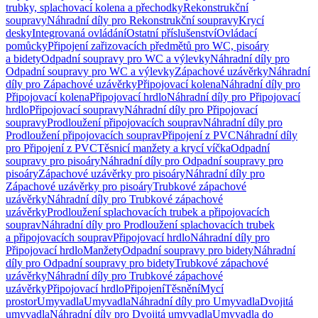
trubky, splachovací kolena a přechodky
Rekonstrukční
soupravy
Náhradní díly pro Rekonstrukční soupravy
Krycí
desky
Integrovaná ovládání
Ostatní příslušenství
Ovládací
pomůcky
Připojení zařizovacích předmětů pro WC, pisoáry
a bidety
Odpadní soupravy pro WC a výlevky
Náhradní díly pro
Odpadní soupravy pro WC a výlevky
Zápachové uzávěrky
Náhradní
díly pro Zápachové uzávěrky
Připojovací kolena
Náhradní díly pro
Připojovací kolena
Připojovací hrdlo
Náhradní díly pro Připojovací
hrdlo
Připojovací soupravy
Náhradní díly pro Připojovací
soupravy
Prodloužení připojovacích souprav
Náhradní díly pro
Prodloužení připojovacích souprav
Připojení z PVC
Náhradní díly
pro Připojení z PVC
Těsnicí manžety a krycí víčka
Odpadní
soupravy pro pisoáry
Náhradní díly pro Odpadní soupravy pro
pisoáry
Zápachové uzávěrky pro pisoáry
Náhradní díly pro
Zápachové uzávěrky pro pisoáry
Trubkové zápachové
uzávěrky
Náhradní díly pro Trubkové zápachové
uzávěrky
Prodloužení splachovacích trubek a připojovacích
souprav
Náhradní díly pro Prodloužení splachovacích trubek
a připojovacích souprav
Připojovací hrdlo
Náhradní díly pro
Připojovací hrdlo
Manžety
Odpadní soupravy pro bidety
Náhradní
díly pro Odpadní soupravy pro bidety
Trubkové zápachové
uzávěrky
Náhradní díly pro Trubkové zápachové
uzávěrky
Připojovací hrdlo
Připojení
Těsnění
Mycí
prostor
Umyvadla
Umyvadla
Náhradní díly pro Umyvadla
Dvojitá
umyvadla
Náhradní díly pro Dvojitá umyvadla
Umyvadla do