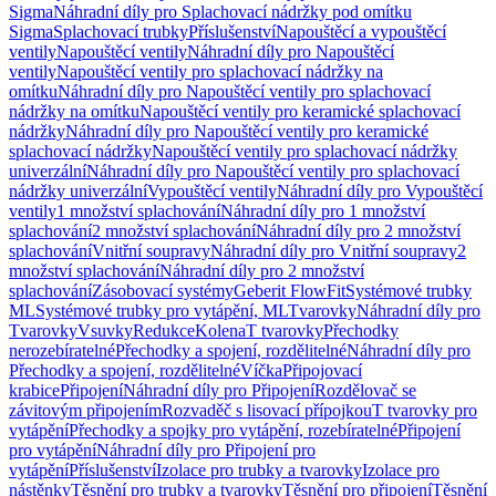
Sigma
Náhradní díly pro Splachovací nádržky pod omítku
Sigma
Splachovací trubky
Příslušenství
Napouštěcí a vypouštěcí
ventily
Napouštěcí ventily
Náhradní díly pro Napouštěcí
ventily
Napouštěcí ventily pro splachovací nádržky na
omítku
Náhradní díly pro Napouštěcí ventily pro splachovací
nádržky na omítku
Napouštěcí ventily pro keramické splachovací
nádržky
Náhradní díly pro Napouštěcí ventily pro keramické
splachovací nádržky
Napouštěcí ventily pro splachovací nádržky
univerzální
Náhradní díly pro Napouštěcí ventily pro splachovací
nádržky univerzální
Vypouštěcí ventily
Náhradní díly pro Vypouštěcí
ventily
1 množství splachování
Náhradní díly pro 1 množství
splachování
2 množství splachování
Náhradní díly pro 2 množství
splachování
Vnitřní soupravy
Náhradní díly pro Vnitřní soupravy
2
množství splachování
Náhradní díly pro 2 množství
splachování
Zásobovací systémy
Geberit FlowFit
Systémové trubky
ML
Systémové trubky pro vytápění, ML
Tvarovky
Náhradní díly pro
Tvarovky
Vsuvky
Redukce
Kolena
T tvarovky
Přechodky
nerozebíratelné
Přechodky a spojení, rozdělitelné
Náhradní díly pro
Přechodky a spojení, rozdělitelné
Víčka
Připojovací
krabice
Připojení
Náhradní díly pro Připojení
Rozdělovač se
závitovým připojením
Rozvaděč s lisovací přípojkou
T tvarovky pro
vytápění
Přechodky a spojky pro vytápění, rozebíratelné
Připojení
pro vytápění
Náhradní díly pro Připojení pro
vytápění
Příslušenství
Izolace pro trubky a tvarovky
Izolace pro
nástěnky
Těsnění pro trubky a tvarovky
Těsnění pro připojení
Těsnění