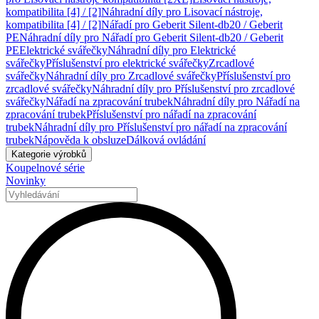
kompatibilita [4] / [2]
Náhradní díly pro Lisovací nástroje,
kompatibilita [4] / [2]
Nářadí pro Geberit Silent-db20 / Geberit
PE
Náhradní díly pro Nářadí pro Geberit Silent-db20 / Geberit
PE
Elektrické svářečky
Náhradní díly pro Elektrické
svářečky
Příslušenství pro elektrické svářečky
Zrcadlové
svářečky
Náhradní díly pro Zrcadlové svářečky
Příslušenství pro
zrcadlové svářečky
Náhradní díly pro Příslušenství pro zrcadlové
svářečky
Nářadí na zpracování trubek
Náhradní díly pro Nářadí na
zpracování trubek
Příslušenství pro nářadí na zpracování
trubek
Náhradní díly pro Příslušenství pro nářadí na zpracování
trubek
Nápověda k obsluze
Dálková ovládání
Kategorie výrobků
Koupelnové série
Novinky