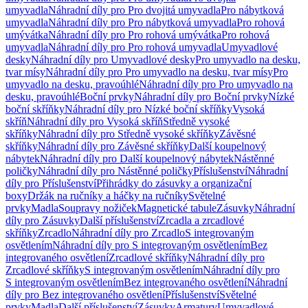
umyvadla
Náhradní díly pro Pro dvojitá umyvadla
Pro nábytková
umyvadla
Náhradní díly pro Pro nábytková umyvadla
Pro rohová
umývátka
Náhradní díly pro Pro rohová umývátka
Pro rohová
umyvadla
Náhradní díly pro Pro rohová umyvadla
Umyvadlové
desky
Náhradní díly pro Umyvadlové desky
Pro umyvadlo na desku,
tvar mísy
Náhradní díly pro Pro umyvadlo na desku, tvar mísy
Pro
umyvadlo na desku, pravoúhlé
Náhradní díly pro Pro umyvadlo na
desku, pravoúhlé
Boční prvky
Náhradní díly pro Boční prvky
Nízké
boční skříňky
Náhradní díly pro Nízké boční skříňky
Vysoká
skříň
Náhradní díly pro Vysoká skříň
Středně vysoké
skříňky
Náhradní díly pro Středně vysoké skříňky
Závěsné
skříňky
Náhradní díly pro Závěsné skříňky
Další koupelnový
nábytek
Náhradní díly pro Další koupelnový nábytek
Nástěnné
poličky
Náhradní díly pro Nástěnné poličky
Příslušenství
Náhradní
díly pro Příslušenství
Přihrádky do zásuvky a organizační
boxy
Držák na ručníky a háčky na ručníky
Světelné
prvky
Madla
Soupravy nožiček
Magnetické tabule
Zásuvky
Náhradní
díly pro Zásuvky
Další příslušenství
Zrcadla a zrcadlové
skříňky
Zrcadlo
Náhradní díly pro Zrcadlo
S integrovaným
osvětlením
Náhradní díly pro S integrovaným osvětlením
Bez
integrovaného osvětlení
Zrcadlové skříňky
Náhradní díly pro
Zrcadlové skříňky
S integrovaným osvětlením
Náhradní díly pro
S integrovaným osvětlením
Bez integrovaného osvětlení
Náhradní
díly pro Bez integrovaného osvětlení
Příslušenství
Světelné
prvky
Madla
Další příslušenství
Zásuvky
Armatury
Umyvadlové