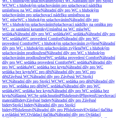
WC s hlubokým splachováním
Stojící WC
Náhradní díly pro Stojící
WC
WC s hlubokým splachováním pro splachovací nádržku
umístěnou na WC míse
Náhradní díly pro WC s hlubokým
splachováním pro splachovací nádržku umístěnou na
WC míse
WC s hlubokým splachováním
Náhradní díly pro
WC s hlubokým splachováním
Splachovací nádržky na omítku pro
WC, ze sanitární keramiky
Umístěná na WC míse
WC
sedátka
Náhradní díly pro WC sedátka
WC sedátka
Náhradní díly pro
WC sedátka
WC provedení Comfort
Náhradní díly pro WC
provedení Comfort
WC s hlubokým splachováním zvýšené
Náhradní
díly pro WC s hlubokým splachováním zvýšené
WC s hlubokým
splachováním prodloužené
Náhradní díly pro WC s hlubokým
splachováním prodloužené
WC sedátka provedení Comfort
Náhradní
díly pro WC sedátka provedení Comfort
WC sedátka
Náhradní díly
pro WC sedátka
WC sedátka bez krytu
Náhradní díly pro WC
sedátka bez krytu
WC pro děti
Náhradní díly pro WC pro
děti
Závěsná WC
Náhradní díly pro Závěsná WC
Stojící
WC
Náhradní díly pro Stojící WC
WC sedátka pro děti
Náhradní díly
pro WC sedátka pro děti
WC sedátka
Náhradní díly pro WC
sedátka
WC sedátka bez krytu
Náhradní díly pro WC sedátka bez
krytu
Nášlapná WC
Se spláchnutím
Příslušenství
Připojení
Upevňovací
materiál
Bidety
Závěsné bidety
Náhradní díly pro Závěsné
bidety
Stojící bidety
Náhradní díly pro Stojící
bidety
Příslušenství
Náhradní díly pro Příslušenství
Ovládací tlačítka
a ovládání WC
Ovládací tlačítka
Náhradní díly pro Ovládací