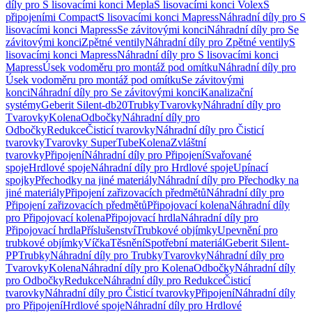
díly pro S lisovacími konci Mepla
S lisovacími konci Volex
S
připojeními Compact
S lisovacími konci Mapress
Náhradní díly pro S
lisovacími konci Mapress
Se závitovými konci
Náhradní díly pro Se
závitovými konci
Zpětné ventily
Náhradní díly pro Zpětné ventily
S
lisovacími konci Mapress
Náhradní díly pro S lisovacími konci
Mapress
Úsek vodoměru pro montáž pod omítku
Náhradní díly pro
Úsek vodoměru pro montáž pod omítku
Se závitovými
konci
Náhradní díly pro Se závitovými konci
Kanalizační
systémy
Geberit Silent-db20
Trubky
Tvarovky
Náhradní díly pro
Tvarovky
Kolena
Odbočky
Náhradní díly pro
Odbočky
Redukce
Čisticí tvarovky
Náhradní díly pro Čisticí
tvarovky
Tvarovky SuperTube
Kolena
Zvláštní
tvarovky
Připojení
Náhradní díly pro Připojení
Svařované
spoje
Hrdlové spoje
Náhradní díly pro Hrdlové spoje
Upínací
spojky
Přechodky na jiné materiály
Náhradní díly pro Přechodky na
jiné materiály
Připojení zařizovacích předmětů
Náhradní díly pro
Připojení zařizovacích předmětů
Připojovací kolena
Náhradní díly
pro Připojovací kolena
Připojovací hrdla
Náhradní díly pro
Připojovací hrdla
Příslušenství
Trubkové objímky
Upevnění pro
trubkové objímky
Víčka
Těsnění
Spotřební materiál
Geberit Silent-
PP
Trubky
Náhradní díly pro Trubky
Tvarovky
Náhradní díly pro
Tvarovky
Kolena
Náhradní díly pro Kolena
Odbočky
Náhradní díly
pro Odbočky
Redukce
Náhradní díly pro Redukce
Čisticí
tvarovky
Náhradní díly pro Čisticí tvarovky
Připojení
Náhradní díly
pro Připojení
Hrdlové spoje
Náhradní díly pro Hrdlové