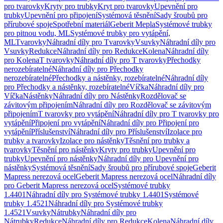
pro tvarovky
Kryty pro trubky
Kryt pro tvarovky
Upevnění pro
trubky
Upevnění pro připojení
Systémová těsnění
Sady šroubů pro
přírubové spoje
Spotřební materiál
Geberit Mepla
Systémové trubky
pro pitnou vodu, ML
Systémové trubky pro vytápění,
ML
Tvarovky
Náhradní díly pro Tvarovky
Vsuvky
Náhradní díly pro
Vsuvky
Redukce
Náhradní díly pro Redukce
Kolena
Náhradní díly
pro Kolena
T tvarovky
Náhradní díly pro T tvarovky
Přechodky
nerozebíratelné
Náhradní díly pro Přechodky
nerozebíratelné
Přechodky a nástěnky, rozebíratelné
Náhradní díly
pro Přechodky a nástěnky, rozebíratelné
Víčka
Náhradní díly pro
Víčka
Nástěnky
Náhradní díly pro Nástěnky
Rozdělovač se
závitovým připojením
Náhradní díly pro Rozdělovač se závitovým
připojením
T tvarovky pro vytápění
Náhradní díly pro T tvarovky pro
vytápění
Připojení pro vytápění
Náhradní díly pro Připojení pro
vytápění
Příslušenství
Náhradní díly pro Příslušenství
Izolace pro
trubky a tvarovky
Izolace pro nástěnky
Těsnění pro trubky a
tvarovky
Těsnění pro nástěnky
Kryty pro trubky
Upevnění pro
trubky
Upevnění pro nástěnky
Náhradní díly pro Upevnění pro
nástěnky
Systémová těsnění
Sady šroubů pro přírubové spoje
Geberit
Mapress nerezová ocel
Geberit Mapress nerezová ocel
Náhradní díly
pro Geberit Mapress nerezová ocel
Systémové trubky
1.4401
Náhradní díly pro Systémové trubky 1.4401
Systémové
trubky 1.4521
Náhradní díly pro Systémové trubky
1.4521
Vsuvky
Nátrubky
Náhradní díly pro
Nátrubky
Redukce
Náhradní díly pro Redukce
Kolena
Náhradní díly