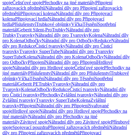
spoje
Čelisťové spoje
Přechodky na jiné materiály
Připojení
zařizovacích předmětů
Náhradní díly pro Připojení zařizovacích
předmětů
Připojovací kolena
Náhradní díly pro Připojovací
kolena
Připojovací hrdla
Náhradní díly pro Připojovací
hrdla
Příslušenství
Trubkové objímky
Víčka
Těsnění
Spotřební
materiál
Geberit Silent-Pro
Trubky
Náhradní díly pro
Trubky
Tvarovky
Náhradní díly pro Tvarovky
Kolena
Náhradní díly
pro Kolena
Odbočky
Náhradní díly pro Odbočky
Redukce
Náhradní
díly pro Redukce
Čisticí tvarovky
Náhradní díly pro Čisticí
tvarovky
Tvarovky SuperTube
Náhradní díly pro Tvarovky
SuperTube
Kolena
Náhradní díly pro Kolena
Odbočky
Náhradní díly
pro Odbočky
Připojení
Náhradní díly pro Připojení
Hrdlové
spoje
Náhradní díly pro Hrdlové spoje
Čelisťové spoje
Přechodky na
jiné materiály
Příslušenství
Náhradní díly pro Příslušenství
Trubkové
objímky
Víčka
Těsnění
Náhradní díly pro Těsnění
Spotřební
materiál
Geberit PE
Trubky
Tvarovky
Náhradní díly pro
Tvarovky
Kolena
Odbočky
Redukce
Čisticí tvarovky
Náhradní díly
pro Čisticí tvarovky
Přechodky
Zvláštní tvarovky
Náhradní díly pro
Zvláštní tvarovky
Tvarovky SuperTube
Kolena
Zvláštní
tvarovky
Připojení
Náhradní díly pro Připojení
Svařované
spoje
Hrdlové spoje
Náhradní díly pro Hrdlové spoje
Přechodky na
jiné materiály
Náhradní díly pro Přechodky na jiné
materiály
Závitové spoje
Náhradní díly pro Závitové spoje
Přírubové
spoje
Spojovací pouzdra
Připojení zařizovacích předmětů
Náhradní
díly pro Připojení zařizovacích předmětů
Připojovací