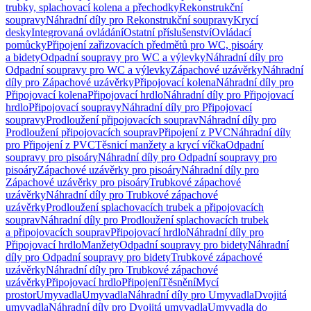
trubky, splachovací kolena a přechodky
Rekonstrukční
soupravy
Náhradní díly pro Rekonstrukční soupravy
Krycí
desky
Integrovaná ovládání
Ostatní příslušenství
Ovládací
pomůcky
Připojení zařizovacích předmětů pro WC, pisoáry
a bidety
Odpadní soupravy pro WC a výlevky
Náhradní díly pro
Odpadní soupravy pro WC a výlevky
Zápachové uzávěrky
Náhradní
díly pro Zápachové uzávěrky
Připojovací kolena
Náhradní díly pro
Připojovací kolena
Připojovací hrdlo
Náhradní díly pro Připojovací
hrdlo
Připojovací soupravy
Náhradní díly pro Připojovací
soupravy
Prodloužení připojovacích souprav
Náhradní díly pro
Prodloužení připojovacích souprav
Připojení z PVC
Náhradní díly
pro Připojení z PVC
Těsnicí manžety a krycí víčka
Odpadní
soupravy pro pisoáry
Náhradní díly pro Odpadní soupravy pro
pisoáry
Zápachové uzávěrky pro pisoáry
Náhradní díly pro
Zápachové uzávěrky pro pisoáry
Trubkové zápachové
uzávěrky
Náhradní díly pro Trubkové zápachové
uzávěrky
Prodloužení splachovacích trubek a připojovacích
souprav
Náhradní díly pro Prodloužení splachovacích trubek
a připojovacích souprav
Připojovací hrdlo
Náhradní díly pro
Připojovací hrdlo
Manžety
Odpadní soupravy pro bidety
Náhradní
díly pro Odpadní soupravy pro bidety
Trubkové zápachové
uzávěrky
Náhradní díly pro Trubkové zápachové
uzávěrky
Připojovací hrdlo
Připojení
Těsnění
Mycí
prostor
Umyvadla
Umyvadla
Náhradní díly pro Umyvadla
Dvojitá
umyvadla
Náhradní díly pro Dvojitá umyvadla
Umyvadla do