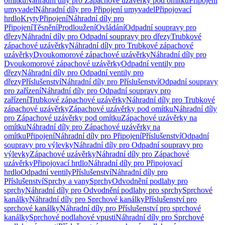
omítku
Náhradní díly pro Zápachové uzávěrky pod omítku
Připojení
umyvadel
Náhradní díly pro Připojení umyvadel
Připojovací
hrdlo
Kryty
Připojení
Náhradní díly pro
Připojení
Těsnění
Prodloužení
Ovládání
Odpadní soupravy pro
dřezy
Náhradní díly pro Odpadní soupravy pro dřezy
Trubkové
zápachové uzávěrky
Náhradní díly pro Trubkové zápachové
uzávěrky
Dvoukomorové zápachové uzávěrky
Náhradní díly pro
Dvoukomorové zápachové uzávěrky
Odpadní ventily pro
dřezy
Náhradní díly pro Odpadní ventily pro
dřezy
Příslušenství
Náhradní díly pro Příslušenství
Odpadní soupravy
pro zařízení
Náhradní díly pro Odpadní soupravy pro
zařízení
Trubkové zápachové uzávěrky
Náhradní díly pro Trubkové
zápachové uzávěrky
Zápachové uzávěrky pod omítku
Náhradní díly
pro Zápachové uzávěrky pod omítku
Zápachové uzávěrky na
omítku
Náhradní díly pro Zápachové uzávěrky na
omítku
Připojení
Náhradní díly pro Připojení
Příslušenství
Odpadní
soupravy pro výlevky
Náhradní díly pro Odpadní soupravy pro
výlevky
Zápachové uzávěrky
Náhradní díly pro Zápachové
uzávěrky
Připojovací hrdlo
Náhradní díly pro Připojovací
hrdlo
Odpadní ventily
Příslušenství
Náhradní díly pro
Příslušenství
Sprchy a vany
Sprchy
Odvodnění podlahy pro
sprchy
Náhradní díly pro Odvodnění podlahy pro sprchy
Sprchové
kanálky
Náhradní díly pro Sprchové kanálky
Příslušenství pro
sprchové kanálky
Náhradní díly pro Příslušenství pro sprchové
kanálky
Sprchové podlahové vpusti
Náhradní díly pro Sprchové