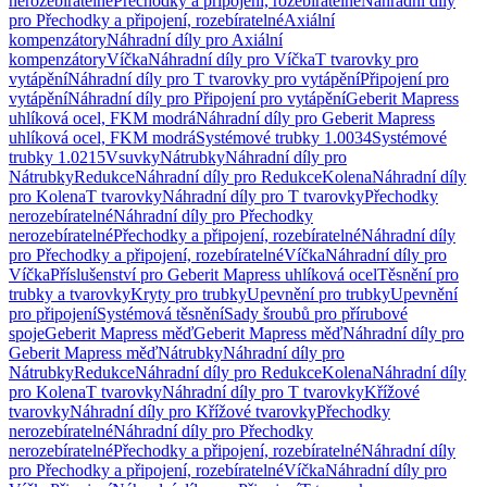
nerozebíratelné
Přechodky a připojení, rozebíratelné
Náhradní díly
pro Přechodky a připojení, rozebíratelné
Axiální
kompenzátory
Náhradní díly pro Axiální
kompenzátory
Víčka
Náhradní díly pro Víčka
T tvarovky pro
vytápění
Náhradní díly pro T tvarovky pro vytápění
Připojení pro
vytápění
Náhradní díly pro Připojení pro vytápění
Geberit Mapress
uhlíková ocel, FKM modrá
Náhradní díly pro Geberit Mapress
uhlíková ocel, FKM modrá
Systémové trubky 1.0034
Systémové
trubky 1.0215
Vsuvky
Nátrubky
Náhradní díly pro
Nátrubky
Redukce
Náhradní díly pro Redukce
Kolena
Náhradní díly
pro Kolena
T tvarovky
Náhradní díly pro T tvarovky
Přechodky
nerozebíratelné
Náhradní díly pro Přechodky
nerozebíratelné
Přechodky a připojení, rozebíratelné
Náhradní díly
pro Přechodky a připojení, rozebíratelné
Víčka
Náhradní díly pro
Víčka
Příslušenství pro Geberit Mapress uhlíková ocel
Těsnění pro
trubky a tvarovky
Kryty pro trubky
Upevnění pro trubky
Upevnění
pro připojení
Systémová těsnění
Sady šroubů pro přírubové
spoje
Geberit Mapress měď
Geberit Mapress měď
Náhradní díly pro
Geberit Mapress měď
Nátrubky
Náhradní díly pro
Nátrubky
Redukce
Náhradní díly pro Redukce
Kolena
Náhradní díly
pro Kolena
T tvarovky
Náhradní díly pro T tvarovky
Křížové
tvarovky
Náhradní díly pro Křížové tvarovky
Přechodky
nerozebíratelné
Náhradní díly pro Přechodky
nerozebíratelné
Přechodky a připojení, rozebíratelné
Náhradní díly
pro Přechodky a připojení, rozebíratelné
Víčka
Náhradní díly pro