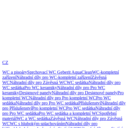
CZ
WC a pisoáry
Sprchovací WC Geberit AquaClean
WC-kompletní
zařízení
Náhradní díly pro WC-kompletní zařízení
Závěsná
WC
Náhradní díly pro Závěsná WC
WC sedátka
Náhradní díly pro
WC sedátka
Pro WC keramiky
Náhradní díly pro Pro WC
keramiky
Designové panely
Náhradní díly pro Designové panely
Pro
kompletní WC
Náhradní díly pro Pro kompletní WC
Pro WC
sedátka
Náhradní díly pro Pro WC sedátka
Příslušenství
Náhradní díly
pro Příslušenství
Pro kompletní WC
Pro WC sedátka
Náhradní díly
pro Pro WC sedátka
Pro WC sedátka a kompletní WC
Spotřební
materiál
WC a WC sedátka
Závěsná WC
Náhradní díly pro Závěsná
WC
WC s hlubokým splachováním
Náhradní díly pro