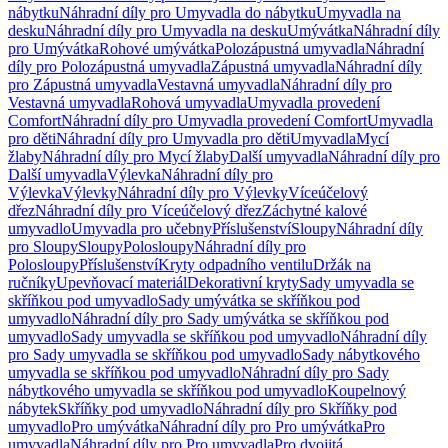
nábytku
Náhradní díly pro Umyvadla do nábytku
Umyvadla na
desku
Náhradní díly pro Umyvadla na desku
Umývátka
Náhradní díly
pro Umývátka
Rohové umývátka
Polozápustná umyvadla
Náhradní
díly pro Polozápustná umyvadla
Zápustná umyvadla
Náhradní díly
pro Zápustná umyvadla
Vestavná umyvadla
Náhradní díly pro
Vestavná umyvadla
Rohová umyvadla
Umyvadla provedení
Comfort
Náhradní díly pro Umyvadla provedení Comfort
Umyvadla
pro děti
Náhradní díly pro Umyvadla pro děti
Umyvadla
Mycí
žlaby
Náhradní díly pro Mycí žlaby
Další umyvadla
Náhradní díly pro
Další umyvadla
Výlevka
Náhradní díly pro
Výlevka
Výlevky
Náhradní díly pro Výlevky
Víceúčelový
dřez
Náhradní díly pro Víceúčelový dřez
Záchytné kalové
umyvadlo
Umyvadla pro učebny
Příslušenství
Sloupy
Náhradní díly
pro Sloupy
Sloupy
Polosloupy
Náhradní díly pro
Polosloupy
Příslušenství
Kryty odpadního ventilu
Držák na
ručníky
Upevňovací materiál
Dekorativní kryty
Sady umyvadla se
skříňkou pod umyvadlo
Sady umývátka se skříňkou pod
umyvadlo
Náhradní díly pro Sady umývátka se skříňkou pod
umyvadlo
Sady umyvadla se skříňkou pod umyvadlo
Náhradní díly
pro Sady umyvadla se skříňkou pod umyvadlo
Sady nábytkového
umyvadla se skříňkou pod umyvadlo
Náhradní díly pro Sady
nábytkového umyvadla se skříňkou pod umyvadlo
Koupelnový
nábytek
Skříňky pod umyvadlo
Náhradní díly pro Skříňky pod
umyvadlo
Pro umývátka
Náhradní díly pro Pro umývátka
Pro
umyvadla
Náhradní díly pro Pro umyvadla
Pro dvojitá