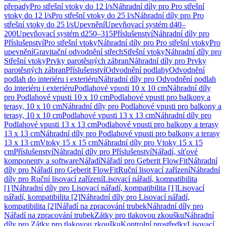
přepady
Pro střešní vtoky do 12 l/s
Náhradní díly pro Pro střešní
vtoky do 12 l/s
Pro střešní vtoky do 25 l/s
Náhradní díly pro Pro
střešní vtoky do 25 l/s
Upevnění
Upevňovací systém d40–
200
Upevňovací systém d250–315
Příslušenství
Náhradní díly pro
Příslušenství
Pro střešní vtoky
Náhradní díly pro Pro střešní vtoky
Pro
upevnění
Gravitační odvodnění střech
Střešní vtoky
Náhradní díly pro
Střešní vtoky
Prvky parotěsných zábran
Náhradní díly pro Prvky
parotěsných zábran
Příslušenství
Odvodnění podlahy
Odvodnění
podlah do interiéru i exteriéru
Náhradní díly pro Odvodnění podlah
do interiéru i exteriéru
Podlahové vpusti 10 x 10 cm
Náhradní díly
pro Podlahové vpusti 10 x 10 cm
Podlahové vpusti pro balkony a
terasy, 10 x 10 cm
Náhradní díly pro Podlahové vpusti pro balkony a
terasy, 10 x 10 cm
Podlahové vpusti 13 x 13 cm
Náhradní díly pro
Podlahové vpusti 13 x 13 cm
Podlahové vpusti pro balkony a terasy
13 x 13 cm
Náhradní díly pro Podlahové vpusti pro balkony a terasy
13 x 13 cm
Vtoky 15 x 15 cm
Náhradní díly pro Vtoky 15 x 15
cm
Příslušenství
Náhradní díly pro Příslušenství
Nářadí, síťové
komponenty a software
Nářadí
Nářadí pro Geberit FlowFit
Náhradní
díly pro Nářadí pro Geberit FlowFit
Ruční lisovací zařízení
Náhradní
díly pro Ruční lisovací zařízení
Lisovací nářadí, kompatibilita
[1]
Náhradní díly pro Lisovací nářadí, kompatibilita [1]
Lisovací
nářadí, kompatibilita [2]
Náhradní díly pro Lisovací nářadí,
kompatibilita [2]
Nářadí na zpracování trubek
Náhradní díly pro
Nářadí na zpracování trubek
Zátky pro tlakovou zkoušku
Náhradní
díly pro Zátky pro tlakovou zkoušku
Kontrolní prostředky
Lisovací