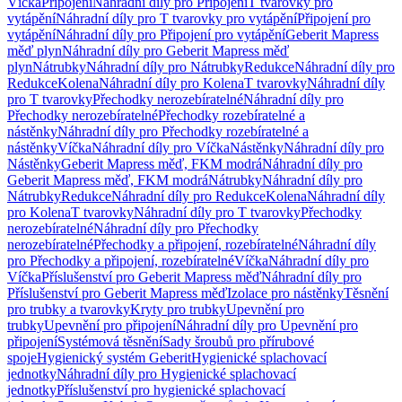
Víčka
Připojení
Náhradní díly pro Připojení
T tvarovky pro
vytápění
Náhradní díly pro T tvarovky pro vytápění
Připojení pro
vytápění
Náhradní díly pro Připojení pro vytápění
Geberit Mapress
měď plyn
Náhradní díly pro Geberit Mapress měď
plyn
Nátrubky
Náhradní díly pro Nátrubky
Redukce
Náhradní díly pro
Redukce
Kolena
Náhradní díly pro Kolena
T tvarovky
Náhradní díly
pro T tvarovky
Přechodky nerozebíratelné
Náhradní díly pro
Přechodky nerozebíratelné
Přechodky rozebíratelné a
nástěnky
Náhradní díly pro Přechodky rozebíratelné a
nástěnky
Víčka
Náhradní díly pro Víčka
Nástěnky
Náhradní díly pro
Nástěnky
Geberit Mapress měď, FKM modrá
Náhradní díly pro
Geberit Mapress měď, FKM modrá
Nátrubky
Náhradní díly pro
Nátrubky
Redukce
Náhradní díly pro Redukce
Kolena
Náhradní díly
pro Kolena
T tvarovky
Náhradní díly pro T tvarovky
Přechodky
nerozebíratelné
Náhradní díly pro Přechodky
nerozebíratelné
Přechodky a připojení, rozebíratelné
Náhradní díly
pro Přechodky a připojení, rozebíratelné
Víčka
Náhradní díly pro
Víčka
Příslušenství pro Geberit Mapress měď
Náhradní díly pro
Příslušenství pro Geberit Mapress měď
Izolace pro nástěnky
Těsnění
pro trubky a tvarovky
Kryty pro trubky
Upevnění pro
trubky
Upevnění pro připojení
Náhradní díly pro Upevnění pro
připojení
Systémová těsnění
Sady šroubů pro přírubové
spoje
Hygienický systém Geberit
Hygienické splachovací
jednotky
Náhradní díly pro Hygienické splachovací
jednotky
Příslušenství pro hygienické splachovací