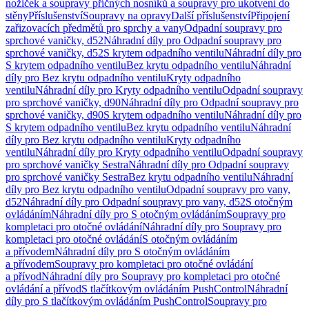
nožiček a soupravy příčných nosníků a soupravy pro ukotvení do
stěny
Příslušenství
Soupravy na opravy
Další příslušenství
Připojení
zařizovacích předmětů pro sprchy a vany
Odpadní soupravy pro
sprchové vaničky, d52
Náhradní díly pro Odpadní soupravy pro
sprchové vaničky, d52
S krytem odpadního ventilu
Náhradní díly pro
S krytem odpadního ventilu
Bez krytu odpadního ventilu
Náhradní
díly pro Bez krytu odpadního ventilu
Kryty odpadního
ventilu
Náhradní díly pro Kryty odpadního ventilu
Odpadní soupravy
pro sprchové vaničky, d90
Náhradní díly pro Odpadní soupravy pro
sprchové vaničky, d90
S krytem odpadního ventilu
Náhradní díly pro
S krytem odpadního ventilu
Bez krytu odpadního ventilu
Náhradní
díly pro Bez krytu odpadního ventilu
Kryty odpadního
ventilu
Náhradní díly pro Kryty odpadního ventilu
Odpadní soupravy
pro sprchové vaničky Sestra
Náhradní díly pro Odpadní soupravy
pro sprchové vaničky Sestra
Bez krytu odpadního ventilu
Náhradní
díly pro Bez krytu odpadního ventilu
Odpadní soupravy pro vany,
d52
Náhradní díly pro Odpadní soupravy pro vany, d52
S otočným
ovládáním
Náhradní díly pro S otočným ovládáním
Soupravy pro
kompletaci pro otočné ovládání
Náhradní díly pro Soupravy pro
kompletaci pro otočné ovládání
S otočným ovládáním
a přívodem
Náhradní díly pro S otočným ovládáním
a přívodem
Soupravy pro kompletaci pro otočné ovládání
a přívod
Náhradní díly pro Soupravy pro kompletaci pro otočné
ovládání a přívod
S tlačítkovým ovládáním PushControl
Náhradní
díly pro S tlačítkovým ovládáním PushControl
Soupravy pro