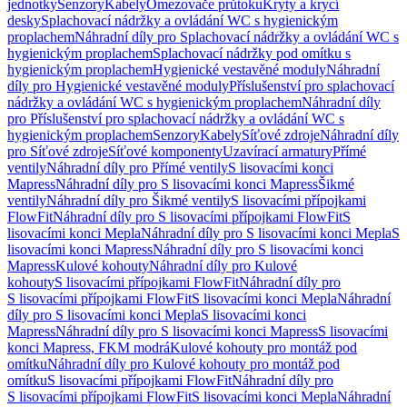
jednotky
Senzory
Kabely
Omezovače průtoku
Kryty a krycí
desky
Splachovací nádržky a ovládání WC s hygienickým
proplachem
Náhradní díly pro Splachovací nádržky a ovládání WC s
hygienickým proplachem
Splachovací nádržky pod omítku s
hygienickým proplachem
Hygienické vestavěné moduly
Náhradní
díly pro Hygienické vestavěné moduly
Příslušenství pro splachovací
nádržky a ovládání WC s hygienickým proplachem
Náhradní díly
pro Příslušenství pro splachovací nádržky a ovládání WC s
hygienickým proplachem
Senzory
Kabely
Síťové zdroje
Náhradní díly
pro Síťové zdroje
Síťové komponenty
Uzavírací armatury
Přímé
ventily
Náhradní díly pro Přímé ventily
S lisovacími konci
Mapress
Náhradní díly pro S lisovacími konci Mapress
Šikmé
ventily
Náhradní díly pro Šikmé ventily
S lisovacími přípojkami
FlowFit
Náhradní díly pro S lisovacími přípojkami FlowFit
S
lisovacími konci Mepla
Náhradní díly pro S lisovacími konci Mepla
S
lisovacími konci Mapress
Náhradní díly pro S lisovacími konci
Mapress
Kulové kohouty
Náhradní díly pro Kulové
kohouty
S lisovacími přípojkami FlowFit
Náhradní díly pro
S lisovacími přípojkami FlowFit
S lisovacími konci Mepla
Náhradní
díly pro S lisovacími konci Mepla
S lisovacími konci
Mapress
Náhradní díly pro S lisovacími konci Mapress
S lisovacími
konci Mapress, FKM modrá
Kulové kohouty pro montáž pod
omítku
Náhradní díly pro Kulové kohouty pro montáž pod
omítku
S lisovacími přípojkami FlowFit
Náhradní díly pro
S lisovacími přípojkami FlowFit
S lisovacími konci Mepla
Náhradní