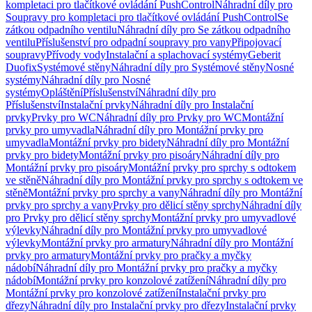
kompletaci pro tlačítkové ovládání PushControl
Náhradní díly pro
Soupravy pro kompletaci pro tlačítkové ovládání PushControl
Se
zátkou odpadního ventilu
Náhradní díly pro Se zátkou odpadního
ventilu
Příslušenství pro odpadní soupravy pro vany
Připojovací
soupravy
Přívody vody
Instalační a splachovací systémy
Geberit
Duofix
Systémové stěny
Náhradní díly pro Systémové stěny
Nosné
systémy
Náhradní díly pro Nosné
systémy
Opláštění
Příslušenství
Náhradní díly pro
Příslušenství
Instalační prvky
Náhradní díly pro Instalační
prvky
Prvky pro WC
Náhradní díly pro Prvky pro WC
Montážní
prvky pro umyvadla
Náhradní díly pro Montážní prvky pro
umyvadla
Montážní prvky pro bidety
Náhradní díly pro Montážní
prvky pro bidety
Montážní prvky pro pisoáry
Náhradní díly pro
Montážní prvky pro pisoáry
Montážní prvky pro sprchy s odtokem
ve stěně
Náhradní díly pro Montážní prvky pro sprchy s odtokem ve
stěně
Montážní prvky pro sprchy a vany
Náhradní díly pro Montážní
prvky pro sprchy a vany
Prvky pro dělicí stěny sprchy
Náhradní díly
pro Prvky pro dělicí stěny sprchy
Montážní prvky pro umyvadlové
výlevky
Náhradní díly pro Montážní prvky pro umyvadlové
výlevky
Montážní prvky pro armatury
Náhradní díly pro Montážní
prvky pro armatury
Montážní prvky pro pračky a myčky
nádobí
Náhradní díly pro Montážní prvky pro pračky a myčky
nádobí
Montážní prvky pro konzolové zatížení
Náhradní díly pro
Montážní prvky pro konzolové zatížení
Instalační prvky pro
dřezy
Náhradní díly pro Instalační prvky pro dřezy
Instalační prvky