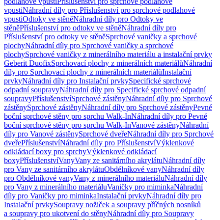
podlahové vpusti
Příslušenství pro sprchové podlahové
vpusti
Náhradní díly pro Příslušenství pro sprchové podlahové
vpusti
Odtoky ve stěně
Náhradní díly pro Odtoky ve
stěně
Příslušenství pro odtoky ve stěně
Náhradní díly pro
Příslušenství pro odtoky ve stěně
Sprchové vaničky a sprchové
plochy
Náhradní díly pro Sprchové vaničky a sprchové
plochy
Sprchové vaničky z minerálního materiálu a instalační prvky
Geberit Duofix
Sprchovací plochy z minerálních materiálů
Náhradní
díly pro Sprchovací plochy z minerálních materiálů
Instalační
prvky
Náhradní díly pro Instalační prvky
Specifické sprchové
odpadní soupravy
Náhradní díly pro Specifické sprchové odpadní
soupravy
Příslušenství
Sprchové zástěny
Náhradní díly pro Sprchové
zástěny
Sprchové zástěny
Náhradní díly pro Sprchové zástěny
Pevné
boční sprchové stěny pro sprchu Walk-In
Náhradní díly pro Pevné
boční sprchové stěny pro sprchu Walk-In
Vanové zástěny
Náhradní
díly pro Vanové zástěny
Sprchové dveře
Náhradní díly pro Sprchové
dveře
Příslušenství
Náhradní díly pro Příslušenství
Výklenkové
odkládací boxy pro sprchy
Výklenkové odkládací
boxy
Příslušenství
Vany
Vany ze sanitárního akrylátu
Náhradní díly
pro Vany ze sanitárního akrylátu
Obdélníkové vany
Náhradní díly
pro Obdélníkové vany
Vany z minerálního materiálu
Náhradní díly
pro Vany z minerálního materiálu
Vaničky pro miminka
Náhradní
díly pro Vaničky pro miminka
Instalační prvky
Náhradní díly pro
Instalační prvky
Soupravy nožiček a soupravy příčných nosníků
a soupravy pro ukotvení do stěny
Náhradní díly pro Soupravy