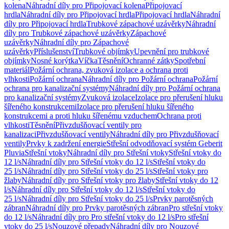
kolena
Náhradní díly pro Připojovací kolena
Připojovací
hrdla
Náhradní díly pro Připojovací hrdla
Připojovací hrdla
Náhradní
díly pro Připojovací hrdla
Trubkové zápachové uzávěrky
Náhradní
díly pro Trubkové zápachové uzávěrky
Zápachové
uzávěrky
Náhradní díly pro Zápachové
uzávěrky
Příslušenství
Trubkové objímky
Upevnění pro trubkové
objímky
Nosné korýtka
Víčka
Těsnění
Ochranné zátky
Spotřební
materiál
Požární ochrana, zvuková izolace a ochrana proti
vlhkosti
Požární ochrana
Náhradní díly pro Požární ochrana
Požární
ochrana pro kanalizační systémy
Náhradní díly pro Požární ochrana
pro kanalizační systémy
Zvuková izolace
Izolace pro přerušení hluku
šířeného konstrukcemi
Izolace pro přerušení hluku šířeného
konstrukcemi a proti hluku šířenému vzduchem
Ochrana proti
vlhkosti
Těsnění
Přivzdušňovací ventily pro
kanalizaci
Přivzdušňovací ventily
Náhradní díly pro Přivzdušňovací
ventily
Prvky k zadržení energie
Střešní odvodňovací systém Geberit
Pluvia
Střešní vtoky
Náhradní díly pro Střešní vtoky
Střešní vtoky do
12 l/s
Náhradní díly pro Střešní vtoky do 12 l/s
Střešní vtoky do
25 l/s
Náhradní díly pro Střešní vtoky do 25 l/s
Střešní vtoky pro
žlaby
Náhradní díly pro Střešní vtoky pro žlaby
Střešní vtoky do 12
l/s
Náhradní díly pro Střešní vtoky do 12 l/s
Střešní vtoky do
25 l/s
Náhradní díly pro Střešní vtoky do 25 l/s
Prvky parotěsných
zábran
Náhradní díly pro Prvky parotěsných zábran
Pro střešní vtoky
do 12 l/s
Náhradní díly pro Pro střešní vtoky do 12 l/s
Pro střešní
vtoky do 25 l/s
Nouzové přepady
Náhradní díly pro Nouzové