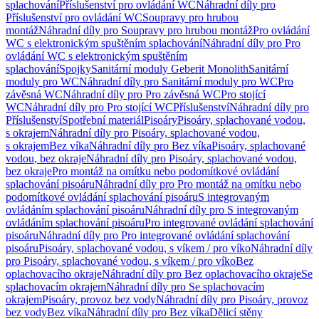
splachování
Příslušenství pro ovládání WC
Náhradní díly pro
Příslušenství pro ovládání WC
Soupravy pro hrubou
montáž
Náhradní díly pro Soupravy pro hrubou montáž
Pro ovládání
WC s elektronickým spuštěním splachování
Náhradní díly pro Pro
ovládání WC s elektronickým spuštěním
splachování
Spojky
Sanitární moduly Geberit Monolith
Sanitární
moduly pro WC
Náhradní díly pro Sanitární moduly pro WC
Pro
závěsná WC
Náhradní díly pro Pro závěsná WC
Pro stojící
WC
Náhradní díly pro Pro stojící WC
Příslušenství
Náhradní díly pro
Příslušenství
Spotřební materiál
Pisoáry
Pisoáry, splachované vodou,
s okrajem
Náhradní díly pro Pisoáry, splachované vodou,
s okrajem
Bez víka
Náhradní díly pro Bez víka
Pisoáry, splachované
vodou, bez okraje
Náhradní díly pro Pisoáry, splachované vodou,
bez okraje
Pro montáž na omítku nebo podomítkové ovládání
splachování pisoáru
Náhradní díly pro Pro montáž na omítku nebo
podomítkové ovládání splachování pisoáru
S integrovaným
ovládáním splachování pisoáru
Náhradní díly pro S integrovaným
ovládáním splachování pisoáru
Pro integrované ovládání splachování
pisoáru
Náhradní díly pro Pro integrované ovládání splachování
pisoáru
Pisoáry, splachované vodou, s víkem / pro víko
Náhradní díly
pro Pisoáry, splachované vodou, s víkem / pro víko
Bez
oplachovacího okraje
Náhradní díly pro Bez oplachovacího okraje
Se
splachovacím okrajem
Náhradní díly pro Se splachovacím
okrajem
Pisoáry, provoz bez vody
Náhradní díly pro Pisoáry, provoz
bez vody
Bez víka
Náhradní díly pro Bez víka
Dělicí stěny