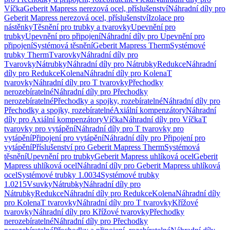
Víčka
Geberit Mapress nerezová ocel, příslušenství
Náhradní díly pro
Geberit Mapress nerezová ocel, příslušenství
Izolace pro
nástěnky
Těsnění pro trubky a tvarovky
Upevnění pro
trubky
Upevnění pro připojení
Náhradní díly pro Upevnění pro
připojení
Systémová těsnění
Geberit Mapress Therm
Systémové
trubky Therm
Tvarovky
Náhradní díly pro
Tvarovky
Nátrubky
Náhradní díly pro Nátrubky
Redukce
Náhradní
díly pro Redukce
Kolena
Náhradní díly pro Kolena
T
tvarovky
Náhradní díly pro T tvarovky
Přechodky
nerozebíratelné
Náhradní díly pro Přechodky
nerozebíratelné
Přechodky a spojky, rozebíratelné
Náhradní díly pro
Přechodky a spojky, rozebíratelné
Axiální kompenzátory
Náhradní
díly pro Axiální kompenzátory
Víčka
Náhradní díly pro Víčka
T
tvarovky pro vytápění
Náhradní díly pro T tvarovky pro
vytápění
Připojení pro vytápění
Náhradní díly pro Připojení pro
vytápění
Příslušenství pro Geberit Mapress Therm
Systémová
těsnění
Upevnění pro trubky
Geberit Mapress uhlíková ocel
Geberit
Mapress uhlíková ocel
Náhradní díly pro Geberit Mapress uhlíková
ocel
Systémové trubky 1.0034
Systémové trubky
1.0215
Vsuvky
Nátrubky
Náhradní díly pro
Nátrubky
Redukce
Náhradní díly pro Redukce
Kolena
Náhradní díly
pro Kolena
T tvarovky
Náhradní díly pro T tvarovky
Křížové
tvarovky
Náhradní díly pro Křížové tvarovky
Přechodky
nerozebíratelné
Náhradní díly pro Přechodky