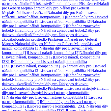
nástroje s nářadím
Příslušenství
Náhradní díly pro Příslušenství
Nářadí
pro Geberit Mepla
Náhradní díly pro Nářadí pro Geberit
Mepla
Ruční lisovací zařízení
Náhradní díly pro Ruční lisovací
zařízení
Lisovací nářadí, kompatibilita [1]
Náhradní díly pro Lisovací
nářadí, kompatibilita [1]
Lisovací nářadí, kompatibilita [2]
Náhradní
díly pro Lisovací nářadí, kompatibilita [2]
Nářadí na zpracování
trubek
Náhradní díly pro Nářadí na zpracování trubek
Zátky pro
tlakovou zkoušku
Náhradní díly pro Zátky pro tlakovou
zkoušku
Kontrolní prostředky
Příslušenství
Nářadí pro Geberit
Mapress
Náhradní díly pro Nářadí pro Geberit Mapress
Lisovací
nářadí, kompatibilita [1]
Náhradní díly pro Lisovací nářadí,
kompatibilita [1]
Lisovací nářadí, kompatibilita [2]
Náhradní díly pro
Lisovací nářadí, kompatibilita [2]
Lisovací nářadí, kompatibilita
[2XL]
Náhradní díly pro Lisovací nářadí, kompatibilita
[2XL]
Lisovací nářadí, kompatibilita [3]
Náhradní díly pro Lisovací
nářadí, kompatibilita [3]
Lisovací nářadí, kompatibilita [4]
Náhradní
díly pro Lisovací nářadí, kompatibilita [4]
Nářadí na zpracování
trubek
Náhradní díly pro Nářadí na zpracování trubek
Zátky pro
tlakovou zkoušku
Náhradní díly pro Zátky pro tlakovou
zkoušku
Kontrolní prostředky
Příslušenství
Lisovací nástroje
Náhradní
díly pro Lisovací nástroje
Lisovací nástroje kompatibilita
[1]
Náhradní díly pro Lisovací nástroje kompatibilita [1]
Lisovací
nástroje kompatibilita [2]
Náhradní díly pro Lisovací nástroje
kompatibilita [2]
Lisovací nástroje kompatibilita [2XL]
Náhradní díly
pro Lisovací nástroje kompatibilita [2XL]
Lisovací nástroje,