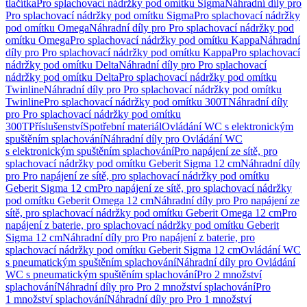
tlačítka
Pro splachovací nádržky pod omítku Sigma
Náhradní díly pro
Pro splachovací nádržky pod omítku Sigma
Pro splachovací nádržky
pod omítku Omega
Náhradní díly pro Pro splachovací nádržky pod
omítku Omega
Pro splachovací nádržky pod omítku Kappa
Náhradní
díly pro Pro splachovací nádržky pod omítku Kappa
Pro splachovací
nádržky pod omítku Delta
Náhradní díly pro Pro splachovací
nádržky pod omítku Delta
Pro splachovací nádržky pod omítku
Twinline
Náhradní díly pro Pro splachovací nádržky pod omítku
Twinline
Pro splachovací nádržky pod omítku 300T
Náhradní díly
pro Pro splachovací nádržky pod omítku
300T
Příslušenství
Spotřební materiál
Ovládání WC s elektronickým
spuštěním splachování
Náhradní díly pro Ovládání WC
s elektronickým spuštěním splachování
Pro napájení ze sítě, pro
splachovací nádržky pod omítku Geberit Sigma 12 cm
Náhradní díly
pro Pro napájení ze sítě, pro splachovací nádržky pod omítku
Geberit Sigma 12 cm
Pro napájení ze sítě, pro splachovací nádržky
pod omítku Geberit Omega 12 cm
Náhradní díly pro Pro napájení ze
sítě, pro splachovací nádržky pod omítku Geberit Omega 12 cm
Pro
napájení z baterie, pro splachovací nádržky pod omítku Geberit
Sigma 12 cm
Náhradní díly pro Pro napájení z baterie, pro
splachovací nádržky pod omítku Geberit Sigma 12 cm
Ovládání WC
s pneumatickým spuštěním splachování
Náhradní díly pro Ovládání
WC s pneumatickým spuštěním splachování
Pro 2 množství
splachování
Náhradní díly pro Pro 2 množství splachování
Pro
1 množství splachování
Náhradní díly pro Pro 1 množství