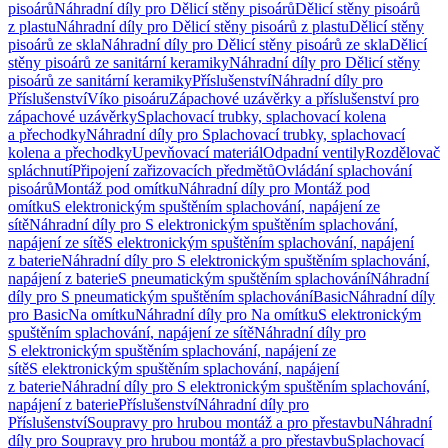
pisoárů
Náhradní díly pro Dělicí stěny pisoárů
Dělicí stěny pisoárů
z plastu
Náhradní díly pro Dělicí stěny pisoárů z plastu
Dělicí stěny
pisoárů ze skla
Náhradní díly pro Dělicí stěny pisoárů ze skla
Dělicí
stěny pisoárů ze sanitární keramiky
Náhradní díly pro Dělicí stěny
pisoárů ze sanitární keramiky
Příslušenství
Náhradní díly pro
Příslušenství
Víko pisoáru
Zápachové uzávěrky a příslušenství pro
zápachové uzávěrky
Splachovací trubky, splachovací kolena
a přechodky
Náhradní díly pro Splachovací trubky, splachovací
kolena a přechodky
Upevňovací materiál
Odpadní ventily
Rozdělovač
spláchnutí
Připojení zařizovacích předmětů
Ovládání splachování
pisoárů
Montáž pod omítku
Náhradní díly pro Montáž pod
omítku
S elektronickým spuštěním splachování, napájení ze
sítě
Náhradní díly pro S elektronickým spuštěním splachování,
napájení ze sítě
S elektronickým spuštěním splachování, napájení
z baterie
Náhradní díly pro S elektronickým spuštěním splachování,
napájení z baterie
S pneumatickým spuštěním splachování
Náhradní
díly pro S pneumatickým spuštěním splachování
Basic
Náhradní díly
pro Basic
Na omítku
Náhradní díly pro Na omítku
S elektronickým
spuštěním splachování, napájení ze sítě
Náhradní díly pro
S elektronickým spuštěním splachování, napájení ze
sítě
S elektronickým spuštěním splachování, napájení
z baterie
Náhradní díly pro S elektronickým spuštěním splachování,
napájení z baterie
Příslušenství
Náhradní díly pro
Příslušenství
Soupravy pro hrubou montáž a pro přestavbu
Náhradní
díly pro Soupravy pro hrubou montáž a pro přestavbu
Splachovací