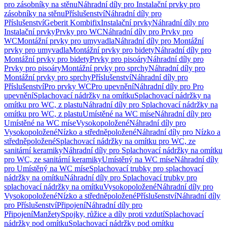
pro zásobníky na stěnu
Náhradní díly pro Instalační prvky pro
zásobníky na stěnu
Příslušenství
Náhradní díly pro
Příslušenství
Geberit Kombifix
Instalační prvky
Náhradní díly pro
Instalační prvky
Prvky pro WC
Náhradní díly pro Prvky pro
WC
Montážní prvky pro umyvadla
Náhradní díly pro Montážní
prvky pro umyvadla
Montážní prvky pro bidety
Náhradní díly pro
Montážní prvky pro bidety
Prvky pro pisoáry
Náhradní díly pro
Prvky pro pisoáry
Montážní prvky pro sprchy
Náhradní díly pro
Montážní prvky pro sprchy
Příslušenství
Náhradní díly pro
Příslušenství
Pro prvky WC
Pro upevnění
Náhradní díly pro Pro
upevnění
Splachovací nádržky na omítku
Splachovací nádržky na
omítku pro WC, z plastu
Náhradní díly pro Splachovací nádržky na
omítku pro WC, z plastu
Umístěné na WC míse
Náhradní díly pro
Umístěné na WC míse
Vysokopoložené
Náhradní díly pro
Vysokopoložené
Nízko a středněpoložené
Náhradní díly pro Nízko a
středněpoložené
Splachovací nádržky na omítku pro WC, ze
sanitární keramiky
Náhradní díly pro Splachovací nádržky na omítku
pro WC, ze sanitární keramiky
Umístěný na WC míse
Náhradní díly
pro Umístěný na WC míse
Splachovací trubky pro splachovací
nádržky na omítku
Náhradní díly pro Splachovací trubky pro
splachovací nádržky na omítku
Vysokopoložené
Náhradní díly pro
Vysokopoložené
Nízko a středněpoložené
Příslušenství
Náhradní díly
pro Příslušenství
Připojení
Náhradní díly pro
Připojení
Manžety
Spojky, růžice a díly proti vzdutí
Splachovací
nádržky pod omítku
Splachovací nádržky pod omítku