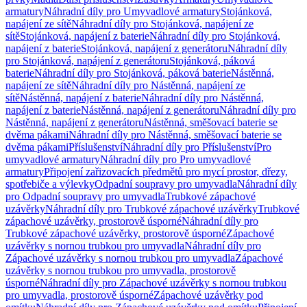
armatury
Náhradní díly pro Umyvadlové armatury
Stojánková,
napájení ze sítě
Náhradní díly pro Stojánková, napájení ze
sítě
Stojánková, napájení z baterie
Náhradní díly pro Stojánková,
napájení z baterie
Stojánková, napájení z generátoru
Náhradní díly
pro Stojánková, napájení z generátoru
Stojánková, páková
baterie
Náhradní díly pro Stojánková, páková baterie
Nástěnná,
napájení ze sítě
Náhradní díly pro Nástěnná, napájení ze
sítě
Nástěnná, napájení z baterie
Náhradní díly pro Nástěnná,
napájení z baterie
Nástěnná, napájení z generátoru
Náhradní díly pro
Nástěnná, napájení z generátoru
Nástěnná, směšovací baterie se
dvěma pákami
Náhradní díly pro Nástěnná, směšovací baterie se
dvěma pákami
Příslušenství
Náhradní díly pro Příslušenství
Pro
umyvadlové armatury
Náhradní díly pro Pro umyvadlové
armatury
Připojení zařizovacích předmětů pro mycí prostor, dřezy,
spotřebiče a výlevky
Odpadní soupravy pro umyvadla
Náhradní díly
pro Odpadní soupravy pro umyvadla
Trubkové zápachové
uzávěrky
Náhradní díly pro Trubkové zápachové uzávěrky
Trubkové
zápachové uzávěrky, prostorově úsporné
Náhradní díly pro
Trubkové zápachové uzávěrky, prostorově úsporné
Zápachové
uzávěrky s nornou trubkou pro umyvadla
Náhradní díly pro
Zápachové uzávěrky s nornou trubkou pro umyvadla
Zápachové
uzávěrky s nornou trubkou pro umyvadla, prostorově
úsporné
Náhradní díly pro Zápachové uzávěrky s nornou trubkou
pro umyvadla, prostorově úsporné
Zápachové uzávěrky pod