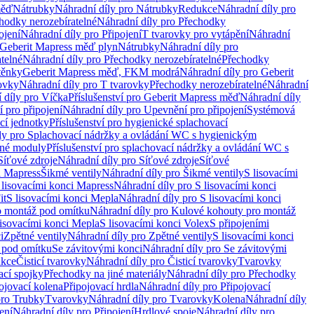
měď
Nátrubky
Náhradní díly pro Nátrubky
Redukce
Náhradní díly pro
hodky nerozebíratelné
Náhradní díly pro Přechodky
ojení
Náhradní díly pro Připojení
T tvarovky pro vytápění
Náhradní
 Geberit Mapress měď plyn
Nátrubky
Náhradní díly pro
telné
Náhradní díly pro Přechodky nerozebíratelné
Přechodky
těnky
Geberit Mapress měď, FKM modrá
Náhradní díly pro Geberit
ovky
Náhradní díly pro T tvarovky
Přechodky nerozebíratelné
Náhradní
 díly pro Víčka
Příslušenství pro Geberit Mapress měď
Náhradní díly
 pro připojení
Náhradní díly pro Upevnění pro připojení
Systémová
cí jednotky
Příslušenství pro hygienické splachovací
ly pro Splachovací nádržky a ovládání WC s hygienickým
ěné moduly
Příslušenství pro splachovací nádržky a ovládání WC s
Síťové zdroje
Náhradní díly pro Síťové zdroje
Síťové
i Mapress
Šikmé ventily
Náhradní díly pro Šikmé ventily
S lisovacími
 lisovacími konci Mapress
Náhradní díly pro S lisovacími konci
it
S lisovacími konci Mepla
Náhradní díly pro S lisovacími konci
o montáž pod omítku
Náhradní díly pro Kulové kohouty pro montáž
lisovacími konci Mepla
S lisovacími konci Volex
S připojeními
i
Zpětné ventily
Náhradní díly pro Zpětné ventily
S lisovacími konci
 pod omítku
Se závitovými konci
Náhradní díly pro Se závitovými
kce
Čisticí tvarovky
Náhradní díly pro Čisticí tvarovky
Tvarovky
ací spojky
Přechodky na jiné materiály
Náhradní díly pro Přechodky
ojovací kolena
Připojovací hrdla
Náhradní díly pro Připojovací
pro Trubky
Tvarovky
Náhradní díly pro Tvarovky
Kolena
Náhradní díly
ení
Náhradní díly pro Připojení
Hrdlové spoje
Náhradní díly pro