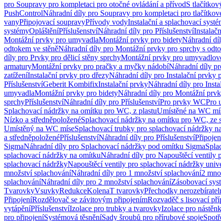
pro Soupravy pro kompletaci pro otočné ovládání a přívod
S tlačítko
PushControl
Náhradní díly pro Soupravy pro kompletaci pro tlačítko
vany
Připojovací soupravy
Přívody vody
Instalační a splachovací syst
systémy
Opláštění
Příslušenství
Náhradní díly pro Příslušenství
Instalač
Montážní prvky pro umyvadla
Montážní prvky pro bidety
Náhradní dí
odtokem ve stěně
Náhradní díly pro Montážní prvky pro sprchy s odt
díly pro Prvky pro dělicí stěny sprchy
Montážní prvky pro umyvadlov
armatury
Montážní prvky pro pračky a myčky nádobí
Náhradní díly p
zatížení
Instalační prvky pro dřezy
Náhradní díly pro Instalační prvky 
Příslušenství
Geberit Kombifix
Instalační prvky
Náhradní díly pro Insta
umyvadla
Montážní prvky pro bidety
Náhradní díly pro Montážní prvk
sprchy
Příslušenství
Náhradní díly pro Příslušenství
Pro prvky WC
Pro 
Splachovací nádržky na omítku pro WC, z plastu
Umístěné na WC mí
Nízko a středněpoložené
Splachovací nádržky na omítku pro WC, ze s
Umístěný na WC míse
Splachovací trubky pro splachovací nádržky n
a středněpoložené
Příslušenství
Náhradní díly pro Příslušenství
Připojen
Sigma
Náhradní díly pro Splachovací nádržky pod omítku Sigma
Spla
splachovací nádržky na omítku
Náhradní díly pro Napouštěcí ventily 
splachovací nádržky
Napouštěcí ventily pro splachovací nádržky univ
množství splachování
Náhradní díly pro 1 množství splachování
2 mno
splachování
Náhradní díly pro 2 množství splachování
Zásobovací sys
Tvarovky
Vsuvky
Redukce
Kolena
T tvarovky
Přechodky nerozebíratel
Připojení
Rozdělovač se závitovým připojením
Rozvaděč s lisovací př
vytápění
Příslušenství
Izolace pro trubky a tvarovky
Izolace pro nástěn
pro připojení
Systémová těsnění
Sady šroubů pro přírubové spoje
Spotř