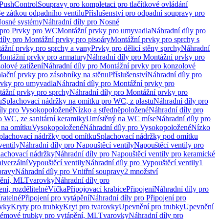
 PushControl
Soupravy pro kompletaci pro tlačítkové ovládání
Se zátkou odpadního ventilu
Příslušenství pro odpadní soupravy pro
osné systémy
Náhradní díly pro Nosné
 pro Prvky pro WC
Montážní prvky pro umyvadla
Náhradní díly pro
díly pro Montážní prvky pro pisoáry
Montážní prvky pro sprchy s
ážní prvky pro sprchy a vany
Prvky pro dělicí stěny sprchy
Náhradní
ontážní prvky pro armatury
Náhradní díly pro Montážní prvky pro
olové zatížení
Náhradní díly pro Montážní prvky pro konzolové
alační prvky pro zásobníky na stěnu
Příslušenství
Náhradní díly pro
rvky pro umyvadla
Náhradní díly pro Montážní prvky pro
ážní prvky pro sprchy
Náhradní díly pro Montážní prvky pro
u
Splachovací nádržky na omítku pro WC, z plastu
Náhradní díly pro
íly pro Vysokopoložené
Nízko a středněpoložené
Náhradní díly pro
o WC, ze sanitární keramiky
Umístěný na WC míse
Náhradní díly pro
 na omítku
Vysokopoložené
Náhradní díly pro Vysokopoložené
Nízko
plachovací nádržky pod omítku
Splachovací nádržky pod omítku
ventily
Náhradní díly pro Napouštěcí ventily
Napouštěcí ventily pro
lachovací nádržky
Náhradní díly pro Napouštěcí ventily pro keramické
iverzální
Vypouštěcí ventily
Náhradní díly pro Vypouštěcí ventily
1
pravy
Náhradní díly pro Vnitřní soupravy
2 množství
pění, ML
Tvarovky
Náhradní díly pro
ní, rozdělitelné
Víčka
Připojovací krabice
Připojení
Náhradní díly pro
ratelné
Připojení pro vytápění
Náhradní díly pro Připojení pro
ovky
Kryty pro trubky
Kryt pro tvarovky
Upevnění pro trubky
Upevnění
témové trubky pro vytápění, ML
Tvarovky
Náhradní díly pro