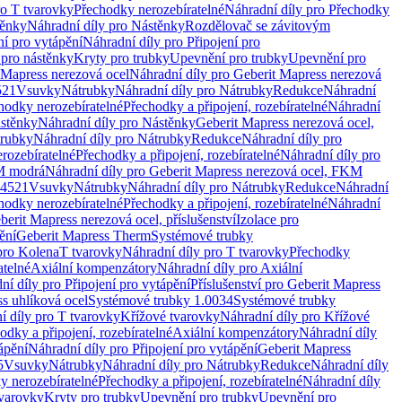
ro T tvarovky
Přechodky nerozebíratelné
Náhradní díly pro Přechodky
ěnky
Náhradní díly pro Nástěnky
Rozdělovač se závitovým
ní pro vytápění
Náhradní díly pro Připojení pro
 pro nástěnky
Kryty pro trubky
Upevnění pro trubky
Upevnění pro
 Mapress nerezová ocel
Náhradní díly pro Geberit Mapress nerezová
521
Vsuvky
Nátrubky
Náhradní díly pro Nátrubky
Redukce
Náhradní
hodky nerozebíratelné
Přechodky a připojení, rozebíratelné
Náhradní
stěnky
Náhradní díly pro Nástěnky
Geberit Mapress nerezová ocel,
rubky
Náhradní díly pro Nátrubky
Redukce
Náhradní díly pro
rozebíratelné
Přechodky a připojení, rozebíratelné
Náhradní díly pro
KM modrá
Náhradní díly pro Geberit Mapress nerezová ocel, FKM
.4521
Vsuvky
Nátrubky
Náhradní díly pro Nátrubky
Redukce
Náhradní
hodky nerozebíratelné
Přechodky a připojení, rozebíratelné
Náhradní
berit Mapress nerezová ocel, příslušenství
Izolace pro
ění
Geberit Mapress Therm
Systémové trubky
pro Kolena
T tvarovky
Náhradní díly pro T tvarovky
Přechodky
atelné
Axiální kompenzátory
Náhradní díly pro Axiální
ní díly pro Připojení pro vytápění
Příslušenství pro Geberit Mapress
s uhlíková ocel
Systémové trubky 1.0034
Systémové trubky
í díly pro T tvarovky
Křížové tvarovky
Náhradní díly pro Křížové
odky a připojení, rozebíratelné
Axiální kompenzátory
Náhradní díly
ápění
Náhradní díly pro Připojení pro vytápění
Geberit Mapress
5
Vsuvky
Nátrubky
Náhradní díly pro Nátrubky
Redukce
Náhradní díly
y nerozebíratelné
Přechodky a připojení, rozebíratelné
Náhradní díly
tvarovky
Kryty pro trubky
Upevnění pro trubky
Upevnění pro