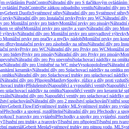
vým ovládáním PushControl
Náhradní díly pro S tlačítkovým ovládáním
vé ovládání PushControl
Se zátkou odpadního ventilu
Náhradní díly pro 
émy
Geberit Duofix
Systémové stěny
Náhradní díly pro Systémové stěny
N
ní prvky
Náhradní díly pro Instalační prvky
Prvky pro WC
Náhradní díly
ly pro Montážní prvky pro bidety
Montážní prvky pro pisoáry
Náhradní 
okem ve stěně
Montážní prvky pro sprchy a vany
Náhradní díly pro Mont
é výlevky
Náhradní díly pro Montážní prvky pro umyvadlové výlevky
M
ro Montážní prvky pro pračky a myčky nádobí
Montážní prvky pro konz
pro dřezy
Instalační prvky pro zásobníky na stěnu
Náhradní díly pro Inst
lační prvky
Prvky pro WC
Náhradní díly pro Prvky pro WC
Montážní p
y pro bidety
Prvky pro pisoáry
Náhradní díly pro Prvky pro pisoáry
Mont
upevnění
Náhradní díly pro Pro upevnění
Splachovací nádržky na omítk
se
Náhradní díly pro Umístěné na WC míse
Vysokopoložené
Náhradní d
anitární keramiky
Náhradní díly pro Splachovací nádržky na omítku pr
a omítku
Náhradní díly pro Splachovací trubky pro splachovací nádržky
í
Náhradní díly pro Připojení
Manžety
Spojky, růžice a díly proti vzdutí
S
chovací trubky
Příslušenství
Napouštěcí a vypouštěcí ventily
Napouštěcí 
pro splachovací nádržky na omítku
Napouštěcí ventily pro keramické sp
erzální
Náhradní díly pro Napouštěcí ventily pro splachovací nádržky un
žství splachování
Náhradní díly pro 2 množství splachování
Vnitřní sou
témy
Geberit FlowFit
Systémové trubky ML
Systémové trubky pro vytá
né
Přechodky a spojení, rozdělitelné
Náhradní díly pro Přechodky a spoje
ípojkou
T tvarovky pro vytápění
Přechodky a spojky pro vytápění, rozebí
ky
Těsnění pro trubky a tvarovky
Těsnění pro připojení
Těsnění pro tvar
ební materiál
Geberit Mepla
Systémové trubky pro pitnou vodu, ML
Sys