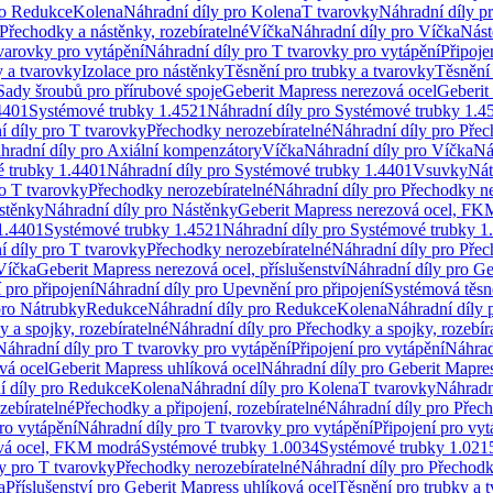
ro Redukce
Kolena
Náhradní díly pro Kolena
T tvarovky
Náhradní díly p
Přechodky a nástěnky, rozebíratelné
Víčka
Náhradní díly pro Víčka
Nást
varovky pro vytápění
Náhradní díly pro T tvarovky pro vytápění
Připoje
y a tvarovky
Izolace pro nástěnky
Těsnění pro trubky a tvarovky
Těsnění
Sady šroubů pro přírubové spoje
Geberit Mapress nerezová ocel
Geberit
4401
Systémové trubky 1.4521
Náhradní díly pro Systémové trubky 1.4
í díly pro T tvarovky
Přechodky nerozebíratelné
Náhradní díly pro Přec
hradní díly pro Axiální kompenzátory
Víčka
Náhradní díly pro Víčka
Ná
 trubky 1.4401
Náhradní díly pro Systémové trubky 1.4401
Vsuvky
Nát
ro T tvarovky
Přechodky nerozebíratelné
Náhradní díly pro Přechodky ne
stěnky
Náhradní díly pro Nástěnky
Geberit Mapress nerezová ocel, F
1.4401
Systémové trubky 1.4521
Náhradní díly pro Systémové trubky 1
í díly pro T tvarovky
Přechodky nerozebíratelné
Náhradní díly pro Přec
Víčka
Geberit Mapress nerezová ocel, příslušenství
Náhradní díly pro Ge
pro připojení
Náhradní díly pro Upevnění pro připojení
Systémová těsn
pro Nátrubky
Redukce
Náhradní díly pro Redukce
Kolena
Náhradní díly 
 a spojky, rozebíratelné
Náhradní díly pro Přechodky a spojky, rozebír
Náhradní díly pro T tvarovky pro vytápění
Připojení pro vytápění
Náhrad
vá ocel
Geberit Mapress uhlíková ocel
Náhradní díly pro Geberit Mapres
í díly pro Redukce
Kolena
Náhradní díly pro Kolena
T tvarovky
Náhradn
zebíratelné
Přechodky a připojení, rozebíratelné
Náhradní díly pro Přech
ro vytápění
Náhradní díly pro T tvarovky pro vytápění
Připojení pro vyt
ová ocel, FKM modrá
Systémové trubky 1.0034
Systémové trubky 1.021
y pro T tvarovky
Přechodky nerozebíratelné
Náhradní díly pro Přechodk
a
Příslušenství pro Geberit Mapress uhlíková ocel
Těsnění pro trubky a 