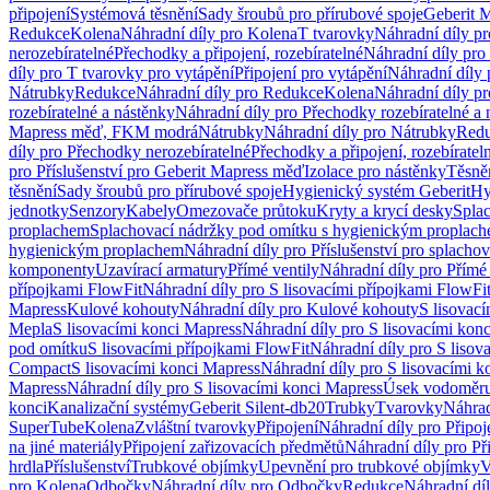
připojení
Systémová těsnění
Sady šroubů pro přírubové spoje
Geberit 
Redukce
Kolena
Náhradní díly pro Kolena
T tvarovky
Náhradní díly p
nerozebíratelné
Přechodky a připojení, rozebíratelné
Náhradní díly pro 
díly pro T tvarovky pro vytápění
Připojení pro vytápění
Náhradní díly 
Nátrubky
Redukce
Náhradní díly pro Redukce
Kolena
Náhradní díly p
rozebíratelné a nástěnky
Náhradní díly pro Přechodky rozebíratelné a 
Mapress měď, FKM modrá
Nátrubky
Náhradní díly pro Nátrubky
Red
díly pro Přechodky nerozebíratelné
Přechodky a připojení, rozebíratel
pro Příslušenství pro Geberit Mapress měď
Izolace pro nástěnky
Těsněn
těsnění
Sady šroubů pro přírubové spoje
Hygienický systém Geberit
Hy
jednotky
Senzory
Kabely
Omezovače průtoku
Kryty a krycí desky
Spla
proplachem
Splachovací nádržky pod omítku s hygienickým proplac
hygienickým proplachem
Náhradní díly pro Příslušenství pro splach
komponenty
Uzavírací armatury
Přímé ventily
Náhradní díly pro Přímé 
přípojkami FlowFit
Náhradní díly pro S lisovacími přípojkami FlowFi
Mapress
Kulové kohouty
Náhradní díly pro Kulové kohouty
S lisovac
Mepla
S lisovacími konci Mapress
Náhradní díly pro S lisovacími kon
pod omítku
S lisovacími přípojkami FlowFit
Náhradní díly pro S lisov
Compact
S lisovacími konci Mapress
Náhradní díly pro S lisovacími 
Mapress
Náhradní díly pro S lisovacími konci Mapress
Úsek vodoměru
konci
Kanalizační systémy
Geberit Silent-db20
Trubky
Tvarovky
Náhrad
SuperTube
Kolena
Zvláštní tvarovky
Připojení
Náhradní díly pro Připoj
na jiné materiály
Připojení zařizovacích předmětů
Náhradní díly pro Př
hrdla
Příslušenství
Trubkové objímky
Upevnění pro trubkové objímky
V
pro Kolena
Odbočky
Náhradní díly pro Odbočky
Redukce
Náhradní dí