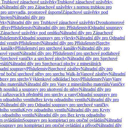
o Trubkové zápachové uzávěrky
Trubkové zápachové uzávěrky,
a
Náhradní díly pro Zápachové uzávěrky s nornou trubkou pro
 pro umyvadla, prostorově úsporné
Zápachové uzávěrky pod
řipojení
Náhradní díly pro
ěrky
Náhradní díly pro Trubkové zápachové uzávěrky
Dvoukomorové
 dřezy
Příslušenství
Náhradní díly pro Příslušenství
Odpadní soupravy
y
Zápachové uzávěrky pod omítku
Náhradní díly pro Zápachové
říslušenství
Odpadní soupravy pro výlevky
Náhradní díly pro Odpadní
ní ventily
Příslušenství
Náhradní díly pro Příslušenství
Sprchy
 kanálky
Příslušenství pro sprchové kanálky
Náhradní díly pro
hové vpusti
Náhradní díly pro Příslušenství pro sprchové podlahové
ě
Sprchové vaničky a sprchové plochy
Náhradní díly pro Sprchové
riálů
Náhradní díly pro Sprchovací plochy z minerálních
padní soupravy
Příslušenství
Sprchové zástěny
Náhradní díly pro
vné boční sprchové stěny pro sprchu Walk-In
Vanové zástěny
Náhradní
boxy pro sprchy
Výklenkové odkládací boxy
Příslušenství
Vany
Vany
ího materiálu
Náhradní díly pro Vany z minerálního materiálu
Vaničky
h nosníků a soupravy pro ukotvení do stěny
Náhradní díly pro
ní zařizovacích předmětů pro sprchy a vany
Odpadní soupravy pro
m odpadního ventilu
Bez krytu odpadního ventilu
Náhradní díly pro
0
Náhradní díly pro Odpadní soupravy pro sprchové vaničky,
ního ventilu
Kryty odpadního ventilu
Náhradní díly pro Kryty
 odpadního ventilu
Náhradní díly pro Bez krytu odpadního
ým ovládáním
Soupravy pro kompletaci pro otočné ovládání
Náhradní
Soupravy pro kompletaci pro otočné ovládání a přívod
Náhradní díly