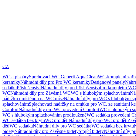
CZ
WC a pisoáry
Sprchovací WC Geberit AquaClean
WC-kompletní zaříz
keramiky
Náhradní díly pro Pro WC keramiky
Designové panely
Náhra
sedátka
Příslušenství
Náhradní díly pro Příslušenství
Pro kompletní WC
WC
Náhradní díly pro Závěsná WC
WC s hlubokým splachováním
Ná
nádržku umístěnou na WC míse
Náhradní díly pro WC s hlubokým sp
splachováním
Splachovací nádržky na omítku pro WC, ze sanitární k
Comfort
Náhradní díly pro WC provedení Comfort
WC s hlubokým sp
WC s hlubokým splachováním prodloužené
WC sedátka provedení C
WC sedátka bez krytu
WC pro děti
Náhradní díly pro WC pro děti
Záv
děti
WC sedátka
Náhradní díly pro WC sedátka
WC sedátka bez krytu
N
bidety
Náhradní díly pro Závěsné bidety
Stojící bidety
Náhradní díly pro