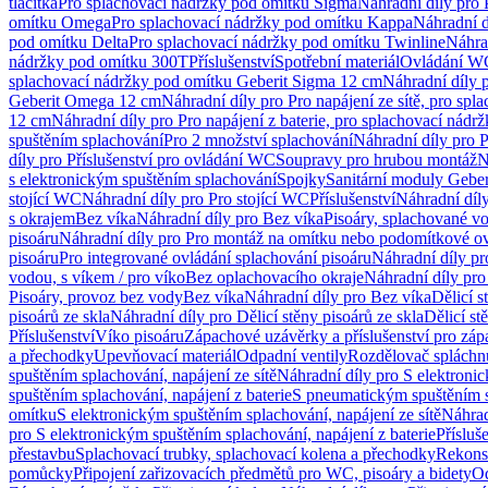
tlačítka
Pro splachovací nádržky pod omítku Sigma
Náhradní díly pro
omítku Omega
Pro splachovací nádržky pod omítku Kappa
Náhradní d
pod omítku Delta
Pro splachovací nádržky pod omítku Twinline
Náhra
nádržky pod omítku 300T
Příslušenství
Spotřební materiál
Ovládání WC
splachovací nádržky pod omítku Geberit Sigma 12 cm
Náhradní díly 
Geberit Omega 12 cm
Náhradní díly pro Pro napájení ze sítě, pro s
12 cm
Náhradní díly pro Pro napájení z baterie, pro splachovací nád
spuštěním splachování
Pro 2 množství splachování
Náhradní díly pro 
díly pro Příslušenství pro ovládání WC
Soupravy pro hrubou montáž
N
s elektronickým spuštěním splachování
Spojky
Sanitární moduly Geber
stojící WC
Náhradní díly pro Pro stojící WC
Příslušenství
Náhradní díly
s okrajem
Bez víka
Náhradní díly pro Bez víka
Pisoáry, splachované vo
pisoáru
Náhradní díly pro Pro montáž na omítku nebo podomítkové ov
pisoáru
Pro integrované ovládání splachování pisoáru
Náhradní díly pr
vodou, s víkem / pro víko
Bez oplachovacího okraje
Náhradní díly pro
Pisoáry, provoz bez vody
Bez víka
Náhradní díly pro Bez víka
Dělicí s
pisoárů ze skla
Náhradní díly pro Dělicí stěny pisoárů ze skla
Dělicí st
Příslušenství
Víko pisoáru
Zápachové uzávěrky a příslušenství pro zá
a přechodky
Upevňovací materiál
Odpadní ventily
Rozdělovač spláchn
spuštěním splachování, napájení ze sítě
Náhradní díly pro S elektronic
spuštěním splachování, napájení z baterie
S pneumatickým spuštěním 
omítku
S elektronickým spuštěním splachování, napájení ze sítě
Náhrad
pro S elektronickým spuštěním splachování, napájení z baterie
Přísluš
přestavbu
Splachovací trubky, splachovací kolena a přechodky
Rekons
pomůcky
Připojení zařizovacích předmětů pro WC, pisoáry a bidety
Od