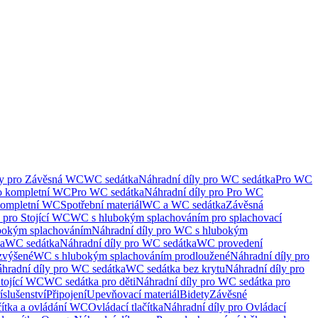
ly pro Závěsná WC
WC sedátka
Náhradní díly pro WC sedátka
Pro WC
ro kompletní WC
Pro WC sedátka
Náhradní díly pro Pro WC
kompletní WC
Spotřební materiál
WC a WC sedátka
Závěsná
 pro Stojící WC
WC s hlubokým splachováním pro splachovací
bokým splachováním
Náhradní díly pro WC s hlubokým
ka
WC sedátka
Náhradní díly pro WC sedátka
WC provedení
zvýšené
WC s hlubokým splachováním prodloužené
Náhradní díly pro
hradní díly pro WC sedátka
WC sedátka bez krytu
Náhradní díly pro
Stojící WC
WC sedátka pro děti
Náhradní díly pro WC sedátka pro
íslušenství
Připojení
Upevňovací materiál
Bidety
Závěsné
čítka a ovládání WC
Ovládací tlačítka
Náhradní díly pro Ovládací