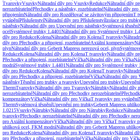
Tvarovky
Vsuvky
Náhradní díly pro Vsuvky
Redukce
Náhradní díly p
nerozebíratelné
Přechodky a nástěnky, rozebíratelné
Náhradní díly pro 
připojením
Náhradní díly pro Rozdělovač se závitovým připojením
T t
vytápění
Příslušenství
Náhradní díly pro Příslušenství
Izolace pro trubk
nástěnky
Náhradní díly pro Upevnění pro nástěnky
Systémová těsnění
ocel
Systémové trubky 1.4401
Náhradní díly pro Systémové trubky 1.
díly pro Redukce
Kolena
Náhradní díly pro Kolena
T tvarovky
Náhradn
díly pro Přechodky a připojení, rozebíratelné
Axiální kompenzátory
Ná
plyn
Náhradní díly pro Geberit Mapress nerezová ocel, plyn
Systémové
Redukce
Kolena
Náhradní díly pro Kolena
T tvarovky
Náhradní díly p
Přechodky a připojení, rozebíratelné
Víčka
Náhradní díly pro Víčka
Ná
modrá
Systémové trubky 1.4401
Náhradní díly pro Systémové trubky 
díly pro Redukce
Kolena
Náhradní díly pro Kolena
T tvarovky
Náhradn
díly pro Přechodky a připojení, rozebíratelné
Víčka
Náhradní díly pro 
nástěnky
Těsnění pro trubky a tvarovky
Upevnění pro trubky
Upevnění 
Therm
Tvarovky
Náhradní díly pro Tvarovky
Nátrubky
Náhradní díly 
nerozebíratelné
Náhradní díly pro Přechodky nerozebíratelné
Přechodky
kompenzátory
Víčka
Náhradní díly pro Víčka
T tvarovky pro vytápění
Therm
Systémová těsnění
Upevnění pro trubky
Geberit Mapress uhlíko
1.0215
Vsuvky
Nátrubky
Náhradní díly pro Nátrubky
Redukce
Náhradn
tvarovky
Přechodky nerozebíratelné
Náhradní díly pro Přechodky nero
pro Axiální kompenzátory
Víčka
Náhradní díly pro Víčka
T tvarovky p
uhlíková ocel, FKM modrá
Náhradní díly pro Geberit Mapress uhlík
pro Redukce
Kolena
Náhradní díly pro Kolena
T tvarovky
Náhradní díl
pro Přechodky a připojení, rozebíratelné
Víčka
Náhradní díly pro Víčk