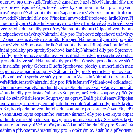
soupravy pro umyvadla
Trubkové zápachové uzávěrky
Náhradní díly pr
prostorově úsporné
Zápachové uzávěrky s nornou trubkou pro umyvadl
orově úsporné
Náhradní díly pro Zápachové uzávěrky s nornou trubkou
umyvadel
Náhradní díly pro Připojení umyvadel
Připojovací hrdlo
Kryty
P
hradní díly pro Odpadní soupravy pro dřezy
Trubkové zápachové uzáv
ávěrky
Odpadní ventily pro dřezy
Náhradní díly pro Odpadní ventily pro
é zápachové uzávěrky
Náhradní díly pro Trubkové zápachové uzávěrk
ro Zápachové uzávěrky na omítku
Připojení
Náhradní díly pro Připojení
P
ové uzávěrky
Připojovací hrdlo
Náhradní díly pro Připojovací hrdlo
Odpad
dnění podlahy pro sprchy
Sprchové kanálky
Náhradní díly pro Sprchové
í díly pro Sprchové podlahové vpusti
Příslušenství pro sprchové podla
í pro odtoky ve stěně
Náhradní díly pro Příslušenství pro odtoky ve stěn
a instalační prvky Geberit Duofix
Sprchovací plochy z minerálních mate
é sprchové odpadní soupravy
Náhradní díly pro Specifické sprchové od
ny
Pevné boční sprchové stěny pro sprchu Walk-In
Náhradní díly pro Pe
veře
Příslušenství
Náhradní díly pro Příslušenství
Výklenkové odkládací 
Obdélníkové vany
Náhradní díly pro Obdélníkové vany
Vany z mineráln
áhradní díly pro Instalační prvky
Soupravy nožiček a soupravy příčnýc
ení do stěny
Příslušenství
Soupravy na opravy
Další příslušenství
Připoje
ové vaničky, d52
S krytem odpadního ventilu
Náhradní díly pro S kryte
ro Kryty odpadního ventilu
Odpadní soupravy pro sprchové vaničky, d9
 ventilu
Bez krytu odpadního ventilu
Náhradní díly pro Bez krytu odpad
adní díly pro Odpadní soupravy pro sprchové vaničky Sestra
Bez krytu
upravy pro vany, d52
S otočným ovládáním
Náhradní díly pro S otočn
ádáním a přívodem
Náhradní díly pro S otočným ovládáním a přívodem