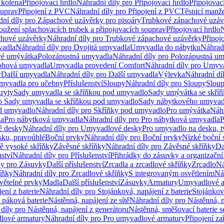
 kolena
Připojovací hrdlo
Náhradní díly pro Připojovací hrdlo
Připojovac
ouprav
Připojení z PVC
Náhradní díly pro Připojení z PVC
Těsnicí manže
ní díly pro Zápachové uzávěrky pro pisoáry
Trubkové zápachové uzáv
oužení splachovacích trubek a připojovacích souprav
Připojovací hrdlo
N
chové uzávěrky
Náhradní díly pro Trubkové zápachové uzávěrky
Připoj
vadla
Náhradní díly pro Dvojitá umyvadla
Umyvadla do nábytku
Náhrad
é umývátka
Polozápustná umyvadla
Náhradní díly pro Polozápustná u
hová umyvadla
Umyvadla provedení Comfort
Náhradní díly pro Umyv
y
Další umyvadla
Náhradní díly pro Další umyvadla
Výlevka
Náhradní dí
myvadla pro učebny
Příslušenství
Sloupy
Náhradní díly pro Sloupy
Slou
kryty
Sady umyvadla se skříňkou pod umyvadlo
Sady umývátka se skří
ro Sady umyvadla se skříňkou pod umyvadlo
Sady nábytkového umyvadl
d umyvadlo
Náhradní díly pro Skříňky pod umyvadlo
Pro umývátka
Náhr
la
Pro nábytková umyvadla
Náhradní díly pro Pro nábytková umyvadla
P
 desky
Náhradní díly pro Umyvadlové desky
Pro umyvadlo na desku, t
sku, pravoúhlé
Boční prvky
Náhradní díly pro Boční prvky
Nízké boční 
ně vysoké skříňky
Závěsné skříňky
Náhradní díly pro Závěsné skříňky
Da
nství
Náhradní díly pro Příslušenství
Přihrádky do zásuvky a organizačn
ly pro Zásuvky
Další příslušenství
Zrcadla a zrcadlové skříňky
Zrcadlo
Ná
íňky
Náhradní díly pro Zrcadlové skříňky
S integrovaným osvětlením
Ná
větelné prvky
Madla
Další příslušenství
Zásuvky
Armatury
Umyvadlové a
ení z baterie
Náhradní díly pro Stojánková, napájení z baterie
Stojánkov
 páková baterie
Nástěnná, napájení ze sítě
Náhradní díly pro Nástěnná, n
díly pro Nástěnná, napájení z generátoru
Nástěnná, směšovací baterie 
lové armatury
Náhradní díly pro Pro umyvadlové armatury
Připojení za