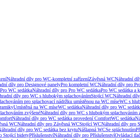
ení
Náhradní díly pro WC-kompletní zařízení
Závěsná WC
Náhradní dí
dní díly pro Designové panely
Pro kompletní WC
Náhradní díly pro P
Pro WC sedátka
Náhradní díly pro Pro WC sedátka
Pro WC sedátka a 
hradní díly pro WC s hlubokým splachováním
Stojící WC
Náhradní díly
lachováním pro splachovací nádržku umístěnou na WC míse
WC s hlu
eramiky
Umístěná na WC míse
WC sedátka
Náhradní díly pro WC sedát
lachováním zvýšené
Náhradní díly pro WC s hlubokým splachováním 
omfort
Náhradní díly pro WC sedátka provedení Comfort
WC sedátka
Ná
ěsná WC
Náhradní díly pro Závěsná WC
Stojící WC
Náhradní díly pro 
áhradní díly pro WC sedátka bez krytu
Nášlapná WC
Se spláchnutím
Př
 Stojící bidety
Příslušenství
Náhradní díly pro Příslušenství
Ovládací tla