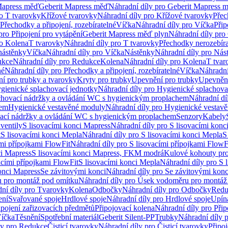
Mapress měď
Geberit Mapress měď
Náhradní díly pro Geberit Mapress 
ro T tvarovky
Křížové tvarovky
Náhradní díly pro Křížové tvarovky
Přec
Přechodky a připojení, rozebíratelné
Víčka
Náhradní díly pro Víčka
Přip
pro Připojení pro vytápění
Geberit Mapress měď plyn
Náhradní díly pro
ro Kolena
T tvarovky
Náhradní díly pro T tvarovky
Přechodky nerozebíra
nástěnky
Víčka
Náhradní díly pro Víčka
Nástěnky
Náhradní díly pro Nás
ukce
Náhradní díly pro Redukce
Kolena
Náhradní díly pro Kolena
T tvar
né
Náhradní díly pro Přechodky a připojení, rozebíratelné
Víčka
Náhradní
í pro trubky a tvarovky
Kryty pro trubky
Upevnění pro trubky
Upevnění
gienické splachovací jednotky
Náhradní díly pro Hygienické splachova
chovací nádržky a ovládání WC s hygienickým proplachem
Náhradní dí
hem
Hygienické vestavěné moduly
Náhradní díly pro Hygienické vestav
ovací nádržky a ovládání WC s hygienickým proplachem
Senzory
Kabely
ventily
S lisovacími konci Mapress
Náhradní díly pro S lisovacími konc
t
S lisovacími konci Mepla
Náhradní díly pro S lisovacími konci Mepla
S
ími přípojkami FlowFit
Náhradní díly pro S lisovacími přípojkami FlowF
ci Mapress
S lisovacími konci Mapress, FKM modrá
Kulové kohouty pr
acími přípojkami FlowFit
S lisovacími konci Mepla
Náhradní díly pro S 
konci Mapress
Se závitovými konci
Náhradní díly pro Se závitovými konc
 pro montáž pod omítku
Náhradní díly pro Úsek vodoměru pro montáž
ní díly pro Tvarovky
Kolena
Odbočky
Náhradní díly pro Odbočky
Redu
ení
Svařované spoje
Hrdlové spoje
Náhradní díly pro Hrdlové spoje
Upín
ipojení zařizovacích předmětů
Připojovací kolena
Náhradní díly pro Přip
íčka
Těsnění
Spotřební materiál
Geberit Silent-PP
Trubky
Náhradní díly 
ly pro Redukce
Čisticí tvarovky
Náhradní díly pro Čisticí tvarovky
Připoj