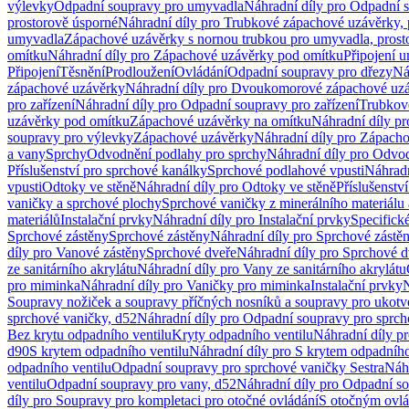
výlevky
Odpadní soupravy pro umyvadla
Náhradní díly pro Odpadní 
prostorově úsporné
Náhradní díly pro Trubkové zápachové uzávěrky, 
umyvadla
Zápachové uzávěrky s nornou trubkou pro umyvadla, prost
omítku
Náhradní díly pro Zápachové uzávěrky pod omítku
Připojení 
Připojení
Těsnění
Prodloužení
Ovládání
Odpadní soupravy pro dřezy
Ná
zápachové uzávěrky
Náhradní díly pro Dvoukomorové zápachové uz
pro zařízení
Náhradní díly pro Odpadní soupravy pro zařízení
Trubkov
uzávěrky pod omítku
Zápachové uzávěrky na omítku
Náhradní díly p
soupravy pro výlevky
Zápachové uzávěrky
Náhradní díly pro Zápach
a vany
Sprchy
Odvodnění podlahy pro sprchy
Náhradní díly pro Odvo
Příslušenství pro sprchové kanálky
Sprchové podlahové vpusti
Náhradn
vpusti
Odtoky ve stěně
Náhradní díly pro Odtoky ve stěně
Příslušenstv
vaničky a sprchové plochy
Sprchové vaničky z minerálního materiálu 
materiálů
Instalační prvky
Náhradní díly pro Instalační prvky
Specifick
Sprchové zástěny
Sprchové zástěny
Náhradní díly pro Sprchové zástě
díly pro Vanové zástěny
Sprchové dveře
Náhradní díly pro Sprchové d
ze sanitárního akrylátu
Náhradní díly pro Vany ze sanitárního akrylátu
pro miminka
Náhradní díly pro Vaničky pro miminka
Instalační prvky
N
Soupravy nožiček a soupravy příčných nosníků a soupravy pro ukotv
sprchové vaničky, d52
Náhradní díly pro Odpadní soupravy pro sprch
Bez krytu odpadního ventilu
Kryty odpadního ventilu
Náhradní díly p
d90
S krytem odpadního ventilu
Náhradní díly pro S krytem odpadního
odpadního ventilu
Odpadní soupravy pro sprchové vaničky Sestra
Náhr
ventilu
Odpadní soupravy pro vany, d52
Náhradní díly pro Odpadní so
díly pro Soupravy pro kompletaci pro otočné ovládání
S otočným ovl