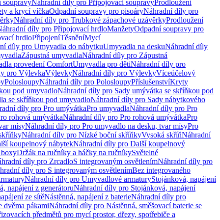
í soupravy
Náhradní díly pro Připojovací soupravy
Prodloužení
ty a krycí víčka
Odpadní soupravy pro pisoáry
Náhradní díly pro
ěrky
Náhradní díly pro Trubkové zápachové uzávěrky
Prodloužení
áhradní díly pro Připojovací hrdlo
Manžety
Odpadní soupravy pro
ovací hrdlo
Připojení
Těsnění
Mycí
ní díly pro Umyvadla do nábytku
Umyvadla na desku
Náhradní díly
myvadla
Zápustná umyvadla
Náhradní díly pro Zápustná
adla provedení Comfort
Umyvadla pro děti
Náhradní díly pro
ly pro Výlevka
Výlevky
Náhradní díly pro Výlevky
Víceúčelový
py
Polosloupy
Náhradní díly pro Polosloupy
Příslušenství
Kryty
ňkou pod umyvadlo
Náhradní díly pro Sady umývátka se skříňkou pod
a se skříňkou pod umyvadlo
Náhradní díly pro Sady nábytkového
adní díly pro Pro umývátka
Pro umyvadla
Náhradní díly pro Pro
ro rohová umývátka
Náhradní díly pro Pro rohová umývátka
Pro
var mísy
Náhradní díly pro Pro umyvadlo na desku, tvar mísy
Pro
skříňky
Náhradní díly pro Nízké boční skříňky
Vysoká skříň
Náhradní
lší koupelnový nábytek
Náhradní díly pro Další koupelnový
í boxy
Držák na ručníky a háčky na ručníky
Světelné
hradní díly pro Zrcadlo
S integrovaným osvětlením
Náhradní díly pro
hradní díly pro S integrovaným osvětlením
Bez integrovaného
rmatury
Náhradní díly pro Umyvadlové armatury
Stojánková, napájení
á, napájení z generátoru
Náhradní díly pro Stojánková, napájení
apájení ze sítě
Nástěnná, napájení z baterie
Náhradní díly pro
se dvěma pákami
Náhradní díly pro Nástěnná, směšovací baterie se
řizovacích předmětů pro mycí prostor, dřezy, spotřebiče a