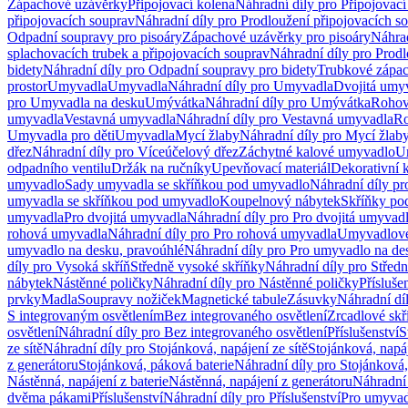
Zápachové uzávěrky
Připojovací kolena
Náhradní díly pro Připojovací
připojovacích souprav
Náhradní díly pro Prodloužení připojovacích s
Odpadní soupravy pro pisoáry
Zápachové uzávěrky pro pisoáry
Náhrad
splachovacích trubek a připojovacích souprav
Náhradní díly pro Prodl
bidety
Náhradní díly pro Odpadní soupravy pro bidety
Trubkové zápa
prostor
Umyvadla
Umyvadla
Náhradní díly pro Umyvadla
Dvojitá umy
pro Umyvadla na desku
Umývátka
Náhradní díly pro Umývátka
Rohov
umyvadla
Vestavná umyvadla
Náhradní díly pro Vestavná umyvadla
Ro
Umyvadla pro děti
Umyvadla
Mycí žlaby
Náhradní díly pro Mycí žlab
dřez
Náhradní díly pro Víceúčelový dřez
Záchytné kalové umyvadlo
U
odpadního ventilu
Držák na ručníky
Upevňovací materiál
Dekorativní 
umyvadlo
Sady umyvadla se skříňkou pod umyvadlo
Náhradní díly p
umyvadla se skříňkou pod umyvadlo
Koupelnový nábytek
Skříňky po
umyvadla
Pro dvojitá umyvadla
Náhradní díly pro Pro dvojitá umyvad
rohová umyvadla
Náhradní díly pro Pro rohová umyvadla
Umyvadlové
umyvadlo na desku, pravoúhlé
Náhradní díly pro Pro umyvadlo na de
díly pro Vysoká skříň
Středně vysoké skříňky
Náhradní díly pro Střed
nábytek
Nástěnné poličky
Náhradní díly pro Nástěnné poličky
Přísluše
prvky
Madla
Soupravy nožiček
Magnetické tabule
Zásuvky
Náhradní dí
S integrovaným osvětlením
Bez integrovaného osvětlení
Zrcadlové skř
osvětlení
Náhradní díly pro Bez integrovaného osvětlení
Příslušenství
S
ze sítě
Náhradní díly pro Stojánková, napájení ze sítě
Stojánková, napáj
z generátoru
Stojánková, páková baterie
Náhradní díly pro Stojánková,
Nástěnná, napájení z baterie
Nástěnná, napájení z generátoru
Náhradní 
dvěma pákami
Příslušenství
Náhradní díly pro Příslušenství
Pro umyvad