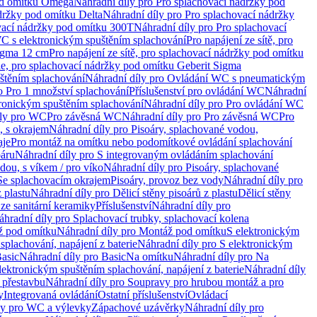
od omítku Omega
Náhradní díly pro Pro splachovací nádržky pod
držky pod omítku Delta
Náhradní díly pro Pro splachovací nádržky
vací nádržky pod omítku 300T
Náhradní díly pro Pro splachovací
C s elektronickým spuštěním splachování
Pro napájení ze sítě, pro
Sigma 12 cm
Pro napájení ze sítě, pro splachovací nádržky pod omítku
rie, pro splachovací nádržky pod omítku Geberit Sigma
těním splachování
Náhradní díly pro Ovládání WC s pneumatickým
o Pro 1 množství splachování
Příslušenství pro ovládání WC
Náhradní
ronickým spuštěním splachování
Náhradní díly pro Pro ovládání WC
uly pro WC
Pro závěsná WC
Náhradní díly pro Pro závěsná WC
Pro
, s okrajem
Náhradní díly pro Pisoáry, splachované vodou,
aje
Pro montáž na omítku nebo podomítkové ovládání splachování
oáru
Náhradní díly pro S integrovaným ovládáním splachování
dou, s víkem / pro víko
Náhradní díly pro Pisoáry, splachované
 Se splachovacím okrajem
Pisoáry, provoz bez vody
Náhradní díly pro
z plastu
Náhradní díly pro Dělicí stěny pisoárů z plastu
Dělicí stěny
 ze sanitární keramiky
Příslušenství
Náhradní díly pro
áhradní díly pro Splachovací trubky, splachovací kolena
 pod omítku
Náhradní díly pro Montáž pod omítku
S elektronickým
splachování, napájení z baterie
Náhradní díly pro S elektronickým
asic
Náhradní díly pro Basic
Na omítku
Náhradní díly pro Na
lektronickým spuštěním splachování, napájení z baterie
Náhradní díly
 přestavbu
Náhradní díly pro Soupravy pro hrubou montáž a pro
y
Integrovaná ovládání
Ostatní příslušenství
Ovládací
vy pro WC a výlevky
Zápachové uzávěrky
Náhradní díly pro