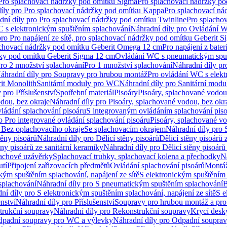
 Pro splachovací nádržky pod omítku Sigma
Pro splachovací nádržky p
íly pro Pro splachovací nádržky pod omítku Kappa
Pro splachovací ná
dní díly pro Pro splachovací nádržky pod omítku Twinline
Pro splacho
 s elektronickým spuštěním splachování
Náhradní díly pro Ovládání W
pro Pro napájení ze sítě, pro splachovací nádržky pod omítku Geberit 
plachovací nádržky pod omítku Geberit Omega 12 cm
Pro napájení z bate
ržky pod omítku Geberit Sigma 12 cm
Ovládání WC s pneumatickým spuš
Pro 2 množství splachování
Pro 1 množství splachování
Náhradní díly pr
áhradní díly pro Soupravy pro hrubou montáž
Pro ovládání WC s elekt
it Monolith
Sanitární moduly pro WC
Náhradní díly pro Sanitární mod
 pro Příslušenství
Spotřební materiál
Pisoáry
Pisoáry, splachované vodou
dou, bez okraje
Náhradní díly pro Pisoáry, splachované vodou, bez okr
ládání splachování pisoáru
S integrovaným ovládáním splachování pis
o Pro integrované ovládání splachování pisoáru
Pisoáry, splachované vo
 Bez oplachovacího okraje
Se splachovacím okrajem
Náhradní díly pro
těny pisoárů
Náhradní díly pro Dělicí stěny pisoárů
Dělicí stěny pisoárů 
ěny pisoárů ze sanitární keramiky
Náhradní díly pro Dělicí stěny pisoárů
pachové uzávěrky
Splachovací trubky, splachovací kolena a přechodky
N
utí
Připojení zařizovacích předmětů
Ovládání splachování pisoárů
Montáž
kým spuštěním splachování, napájení ze sítě
S elektronickým spuštěním 
splachování
Náhradní díly pro S pneumatickým spuštěním splachování
B
ní díly pro S elektronickým spuštěním splachování, napájení ze sítě
S e
enství
Náhradní díly pro Příslušenství
Soupravy pro hrubou montáž a pro
trukční soupravy
Náhradní díly pro Rekonstrukční soupravy
Krycí desk
padní soupravy pro WC a výlevky
Náhradní díly pro Odpadní soupra