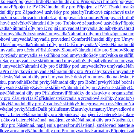
 kolena
Připojovací hrdlo
Náhradní díly pro Připojovací hrdlo
Připojovac
ouprav
Připojení z PVC
Náhradní díly pro Připojení z PVC
Těsnicí manže
ní díly pro Zápachové uzávěrky pro pisoáry
Trubkové zápachové uzáv
oužení splachovacích trubek a připojovacích souprav
Připojovací hrdlo
N
chové uzávěrky
Náhradní díly pro Trubkové zápachové uzávěrky
Připoj
vadla
Náhradní díly pro Dvojitá umyvadla
Umyvadla do nábytku
Náhrad
é umývátka
Polozápustná umyvadla
Náhradní díly pro Polozápustná u
hová umyvadla
Umyvadla provedení Comfort
Náhradní díly pro Umyv
y
Další umyvadla
Náhradní díly pro Další umyvadla
Výlevka
Náhradní dí
myvadla pro učebny
Příslušenství
Sloupy
Náhradní díly pro Sloupy
Slou
kryty
Sady umyvadla se skříňkou pod umyvadlo
Sady umývátka se skří
ro Sady umyvadla se skříňkou pod umyvadlo
Sady nábytkového umyvadl
d umyvadlo
Náhradní díly pro Skříňky pod umyvadlo
Pro umývátka
Náhr
la
Pro nábytková umyvadla
Náhradní díly pro Pro nábytková umyvadla
P
 desky
Náhradní díly pro Umyvadlové desky
Pro umyvadlo na desku, t
sku, pravoúhlé
Boční prvky
Náhradní díly pro Boční prvky
Nízké boční 
ně vysoké skříňky
Závěsné skříňky
Náhradní díly pro Závěsné skříňky
Da
nství
Náhradní díly pro Příslušenství
Přihrádky do zásuvky a organizačn
ly pro Zásuvky
Další příslušenství
Zrcadla a zrcadlové skříňky
Zrcadlo
Ná
íňky
Náhradní díly pro Zrcadlové skříňky
S integrovaným osvětlením
Ná
větelné prvky
Madla
Další příslušenství
Zásuvky
Armatury
Umyvadlové a
ení z baterie
Náhradní díly pro Stojánková, napájení z baterie
Stojánkov
 páková baterie
Nástěnná, napájení ze sítě
Náhradní díly pro Nástěnná, n
díly pro Nástěnná, napájení z generátoru
Nástěnná, směšovací baterie 
lové armatury
Náhradní díly pro Pro umyvadlové armatury
Připojení za