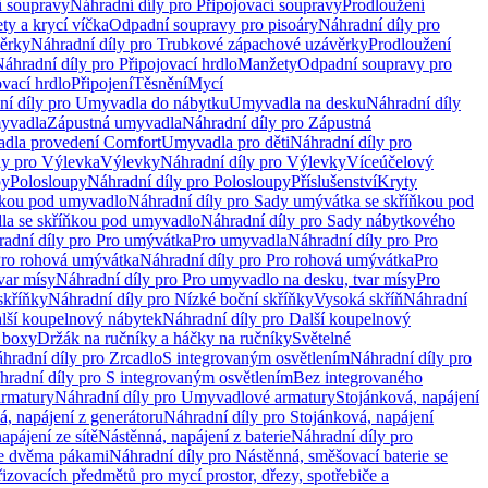
í soupravy
Náhradní díly pro Připojovací soupravy
Prodloužení
ty a krycí víčka
Odpadní soupravy pro pisoáry
Náhradní díly pro
ěrky
Náhradní díly pro Trubkové zápachové uzávěrky
Prodloužení
áhradní díly pro Připojovací hrdlo
Manžety
Odpadní soupravy pro
ovací hrdlo
Připojení
Těsnění
Mycí
ní díly pro Umyvadla do nábytku
Umyvadla na desku
Náhradní díly
myvadla
Zápustná umyvadla
Náhradní díly pro Zápustná
adla provedení Comfort
Umyvadla pro děti
Náhradní díly pro
ly pro Výlevka
Výlevky
Náhradní díly pro Výlevky
Víceúčelový
py
Polosloupy
Náhradní díly pro Polosloupy
Příslušenství
Kryty
ňkou pod umyvadlo
Náhradní díly pro Sady umývátka se skříňkou pod
a se skříňkou pod umyvadlo
Náhradní díly pro Sady nábytkového
adní díly pro Pro umývátka
Pro umyvadla
Náhradní díly pro Pro
ro rohová umývátka
Náhradní díly pro Pro rohová umývátka
Pro
var mísy
Náhradní díly pro Pro umyvadlo na desku, tvar mísy
Pro
skříňky
Náhradní díly pro Nízké boční skříňky
Vysoká skříň
Náhradní
lší koupelnový nábytek
Náhradní díly pro Další koupelnový
í boxy
Držák na ručníky a háčky na ručníky
Světelné
hradní díly pro Zrcadlo
S integrovaným osvětlením
Náhradní díly pro
hradní díly pro S integrovaným osvětlením
Bez integrovaného
rmatury
Náhradní díly pro Umyvadlové armatury
Stojánková, napájení
á, napájení z generátoru
Náhradní díly pro Stojánková, napájení
apájení ze sítě
Nástěnná, napájení z baterie
Náhradní díly pro
se dvěma pákami
Náhradní díly pro Nástěnná, směšovací baterie se
řizovacích předmětů pro mycí prostor, dřezy, spotřebiče a