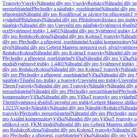
Tvarovky
Vsuvky
Náhradní díly pro Vsuvky
Redukce
Náhradní díly p
nerozebíratelné
Přechodky a nástěnky, rozebíratelné
Náhradní díly pro 
připojením
Náhradní díly pro Rozdělovač se závitovým připojením
T t
vytápění
Příslušenství
Náhradní díly pro Příslušenství
Izolace pro trubk
nástěnky
Náhradní díly pro Upevnění pro nástěnky
Systémová těsnění
ocel
Systémové trubky 1.4401
Náhradní díly pro Systémové trubky 1.
díly pro Redukce
Kolena
Náhradní díly pro Kolena
T tvarovky
Náhradn
díly pro Přechodky a připojení, rozebíratelné
Axiální kompenzátory
Ná
plyn
Náhradní díly pro Geberit Mapress nerezová ocel, plyn
Systémové
Redukce
Kolena
Náhradní díly pro Kolena
T tvarovky
Náhradní díly p
Přechodky a připojení, rozebíratelné
Víčka
Náhradní díly pro Víčka
Ná
modrá
Systémové trubky 1.4401
Náhradní díly pro Systémové trubky 
díly pro Redukce
Kolena
Náhradní díly pro Kolena
T tvarovky
Náhradn
díly pro Přechodky a připojení, rozebíratelné
Víčka
Náhradní díly pro 
nástěnky
Těsnění pro trubky a tvarovky
Upevnění pro trubky
Upevnění 
Therm
Tvarovky
Náhradní díly pro Tvarovky
Nátrubky
Náhradní díly 
nerozebíratelné
Náhradní díly pro Přechodky nerozebíratelné
Přechodky
kompenzátory
Víčka
Náhradní díly pro Víčka
T tvarovky pro vytápění
Therm
Systémová těsnění
Upevnění pro trubky
Geberit Mapress uhlíko
1.0215
Vsuvky
Nátrubky
Náhradní díly pro Nátrubky
Redukce
Náhradn
tvarovky
Přechodky nerozebíratelné
Náhradní díly pro Přechodky nero
pro Axiální kompenzátory
Víčka
Náhradní díly pro Víčka
T tvarovky p
uhlíková ocel, FKM modrá
Náhradní díly pro Geberit Mapress uhlík
pro Redukce
Kolena
Náhradní díly pro Kolena
T tvarovky
Náhradní díl
pro Přechodky a připojení, rozebíratelné
Víčka
Náhradní díly pro Víčk