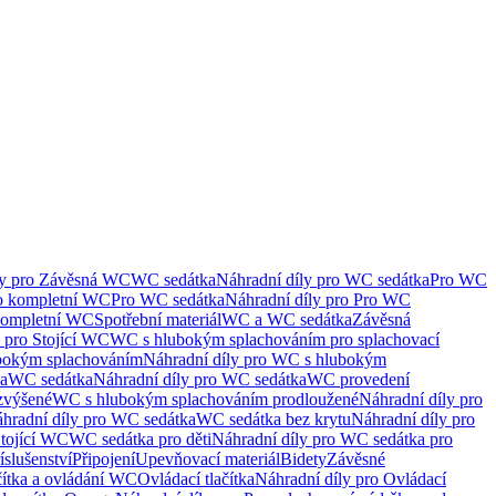
ly pro Závěsná WC
WC sedátka
Náhradní díly pro WC sedátka
Pro WC
ro kompletní WC
Pro WC sedátka
Náhradní díly pro Pro WC
kompletní WC
Spotřební materiál
WC a WC sedátka
Závěsná
 pro Stojící WC
WC s hlubokým splachováním pro splachovací
bokým splachováním
Náhradní díly pro WC s hlubokým
ka
WC sedátka
Náhradní díly pro WC sedátka
WC provedení
zvýšené
WC s hlubokým splachováním prodloužené
Náhradní díly pro
hradní díly pro WC sedátka
WC sedátka bez krytu
Náhradní díly pro
Stojící WC
WC sedátka pro děti
Náhradní díly pro WC sedátka pro
íslušenství
Připojení
Upevňovací materiál
Bidety
Závěsné
čítka a ovládání WC
Ovládací tlačítka
Náhradní díly pro Ovládací