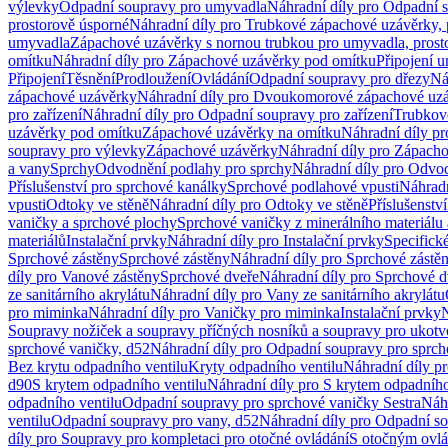
výlevky
Odpadní soupravy pro umyvadla
Náhradní díly pro Odpadní 
prostorově úsporné
Náhradní díly pro Trubkové zápachové uzávěrky, 
umyvadla
Zápachové uzávěrky s nornou trubkou pro umyvadla, prost
omítku
Náhradní díly pro Zápachové uzávěrky pod omítku
Připojení 
Připojení
Těsnění
Prodloužení
Ovládání
Odpadní soupravy pro dřezy
Ná
zápachové uzávěrky
Náhradní díly pro Dvoukomorové zápachové uz
pro zařízení
Náhradní díly pro Odpadní soupravy pro zařízení
Trubkov
uzávěrky pod omítku
Zápachové uzávěrky na omítku
Náhradní díly p
soupravy pro výlevky
Zápachové uzávěrky
Náhradní díly pro Zápach
a vany
Sprchy
Odvodnění podlahy pro sprchy
Náhradní díly pro Odvo
Příslušenství pro sprchové kanálky
Sprchové podlahové vpusti
Náhradn
vpusti
Odtoky ve stěně
Náhradní díly pro Odtoky ve stěně
Příslušenstv
vaničky a sprchové plochy
Sprchové vaničky z minerálního materiálu 
materiálů
Instalační prvky
Náhradní díly pro Instalační prvky
Specifick
Sprchové zástěny
Sprchové zástěny
Náhradní díly pro Sprchové zástě
díly pro Vanové zástěny
Sprchové dveře
Náhradní díly pro Sprchové d
ze sanitárního akrylátu
Náhradní díly pro Vany ze sanitárního akrylátu
pro miminka
Náhradní díly pro Vaničky pro miminka
Instalační prvky
N
Soupravy nožiček a soupravy příčných nosníků a soupravy pro ukotv
sprchové vaničky, d52
Náhradní díly pro Odpadní soupravy pro sprch
Bez krytu odpadního ventilu
Kryty odpadního ventilu
Náhradní díly p
d90
S krytem odpadního ventilu
Náhradní díly pro S krytem odpadního
odpadního ventilu
Odpadní soupravy pro sprchové vaničky Sestra
Náhr
ventilu
Odpadní soupravy pro vany, d52
Náhradní díly pro Odpadní so
díly pro Soupravy pro kompletaci pro otočné ovládání
S otočným ovl