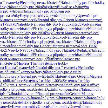
ro T tvarovky
Přechodky nerozebíratelné
Náhradní díly pro Přechodky
ěnky
Náhradní díly pro Nástěnky
Rozdělovač se závitovým
ní pro vytápění
Náhradní díly pro Připojení pro
 pro nástěnky
Kryty pro trubky
Upevnění pro trubky
Upevnění pro
 Mapress nerezová ocel
Náhradní díly pro Geberit Mapress nerezová
521
Vsuvky
Nátrubky
Náhradní díly pro Nátrubky
Redukce
Náhradní
hodky nerozebíratelné
Přechodky a připojení, rozebíratelné
Náhradní
stěnky
Náhradní díly pro Nástěnky
Geberit Mapress nerezová ocel,
rubky
Náhradní díly pro Nátrubky
Redukce
Náhradní díly pro
rozebíratelné
Přechodky a připojení, rozebíratelné
Náhradní díly pro
KM modrá
Náhradní díly pro Geberit Mapress nerezová ocel, FKM
.4521
Vsuvky
Nátrubky
Náhradní díly pro Nátrubky
Redukce
Náhradní
hodky nerozebíratelné
Přechodky a připojení, rozebíratelné
Náhradní
berit Mapress nerezová ocel, příslušenství
Izolace pro
ění
Geberit Mapress Therm
Systémové trubky
pro Kolena
T tvarovky
Náhradní díly pro T tvarovky
Přechodky
atelné
Axiální kompenzátory
Náhradní díly pro Axiální
ní díly pro Připojení pro vytápění
Příslušenství pro Geberit Mapress
s uhlíková ocel
Systémové trubky 1.0034
Systémové trubky
í díly pro T tvarovky
Křížové tvarovky
Náhradní díly pro Křížové
odky a připojení, rozebíratelné
Axiální kompenzátory
Náhradní díly
ápění
Náhradní díly pro Připojení pro vytápění
Geberit Mapress
5
Vsuvky
Nátrubky
Náhradní díly pro Nátrubky
Redukce
Náhradní díly
y nerozebíratelné
Přechodky a připojení, rozebíratelné
Náhradní díly
tvarovky
Kryty pro trubky
Upevnění pro trubky
Upevnění pro