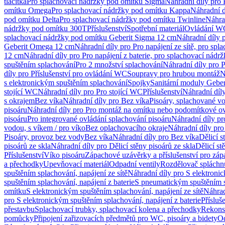
tlačítka
Pro splachovací nádržky pod omítku Sigma
Náhradní díly pro
omítku Omega
Pro splachovací nádržky pod omítku Kappa
Náhradní d
pod omítku Delta
Pro splachovací nádržky pod omítku Twinline
Náhra
nádržky pod omítku 300T
Příslušenství
Spotřební materiál
Ovládání WC
splachovací nádržky pod omítku Geberit Sigma 12 cm
Náhradní díly 
Geberit Omega 12 cm
Náhradní díly pro Pro napájení ze sítě, pro s
12 cm
Náhradní díly pro Pro napájení z baterie, pro splachovací nád
spuštěním splachování
Pro 2 množství splachování
Náhradní díly pro 
díly pro Příslušenství pro ovládání WC
Soupravy pro hrubou montáž
N
s elektronickým spuštěním splachování
Spojky
Sanitární moduly Geber
stojící WC
Náhradní díly pro Pro stojící WC
Příslušenství
Náhradní díly
s okrajem
Bez víka
Náhradní díly pro Bez víka
Pisoáry, splachované vo
pisoáru
Náhradní díly pro Pro montáž na omítku nebo podomítkové ov
pisoáru
Pro integrované ovládání splachování pisoáru
Náhradní díly pr
vodou, s víkem / pro víko
Bez oplachovacího okraje
Náhradní díly pro
Pisoáry, provoz bez vody
Bez víka
Náhradní díly pro Bez víka
Dělicí s
pisoárů ze skla
Náhradní díly pro Dělicí stěny pisoárů ze skla
Dělicí st
Příslušenství
Víko pisoáru
Zápachové uzávěrky a příslušenství pro zá
a přechodky
Upevňovací materiál
Odpadní ventily
Rozdělovač spláchn
spuštěním splachování, napájení ze sítě
Náhradní díly pro S elektronic
spuštěním splachování, napájení z baterie
S pneumatickým spuštěním 
omítku
S elektronickým spuštěním splachování, napájení ze sítě
Náhrad
pro S elektronickým spuštěním splachování, napájení z baterie
Přísluš
přestavbu
Splachovací trubky, splachovací kolena a přechodky
Rekons
pomůcky
Připojení zařizovacích předmětů pro WC, pisoáry a bidety
Od