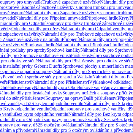
soupravy pro umyvadla
Trubkové zápachové uzávěrky
Náhradní díly pr
prostorově úsporné
Zápachové uzávěrky s nornou trubkou pro umyvadl
orově úsporné
Náhradní díly pro Zápachové uzávěrky s nornou trubkou
umyvadel
Náhradní díly pro Připojení umyvadel
Připojovací hrdlo
Kryty
P
hradní díly pro Odpadní soupravy pro dřezy
Trubkové zápachové uzáv
ávěrky
Odpadní ventily pro dřezy
Náhradní díly pro Odpadní ventily pro
é zápachové uzávěrky
Náhradní díly pro Trubkové zápachové uzávěrk
ro Zápachové uzávěrky na omítku
Připojení
Náhradní díly pro Připojení
P
ové uzávěrky
Připojovací hrdlo
Náhradní díly pro Připojovací hrdlo
Odpad
dnění podlahy pro sprchy
Sprchové kanálky
Náhradní díly pro Sprchové
í díly pro Sprchové podlahové vpusti
Příslušenství pro sprchové podla
í pro odtoky ve stěně
Náhradní díly pro Příslušenství pro odtoky ve stěn
a instalační prvky Geberit Duofix
Sprchovací plochy z minerálních mate
é sprchové odpadní soupravy
Náhradní díly pro Specifické sprchové od
ny
Pevné boční sprchové stěny pro sprchu Walk-In
Náhradní díly pro Pe
veře
Příslušenství
Náhradní díly pro Příslušenství
Výklenkové odkládací 
Obdélníkové vany
Náhradní díly pro Obdélníkové vany
Vany z mineráln
áhradní díly pro Instalační prvky
Soupravy nožiček a soupravy příčnýc
ení do stěny
Příslušenství
Soupravy na opravy
Další příslušenství
Připoje
ové vaničky, d52
S krytem odpadního ventilu
Náhradní díly pro S kryte
ro Kryty odpadního ventilu
Odpadní soupravy pro sprchové vaničky, d9
 ventilu
Bez krytu odpadního ventilu
Náhradní díly pro Bez krytu odpad
adní díly pro Odpadní soupravy pro sprchové vaničky Sestra
Bez krytu
upravy pro vany, d52
S otočným ovládáním
Náhradní díly pro S otočn
ádáním a přívodem
Náhradní díly pro S otočným ovládáním a přívodem