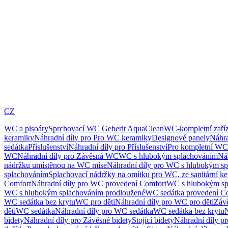
CZ
WC a pisoáry
Sprchovací WC Geberit AquaClean
WC-kompletní zaříz
keramiky
Náhradní díly pro Pro WC keramiky
Designové panely
Náhra
sedátka
Příslušenství
Náhradní díly pro Příslušenství
Pro kompletní WC
WC
Náhradní díly pro Závěsná WC
WC s hlubokým splachováním
Ná
nádržku umístěnou na WC míse
Náhradní díly pro WC s hlubokým sp
splachováním
Splachovací nádržky na omítku pro WC, ze sanitární k
Comfort
Náhradní díly pro WC provedení Comfort
WC s hlubokým sp
WC s hlubokým splachováním prodloužené
WC sedátka provedení C
WC sedátka bez krytu
WC pro děti
Náhradní díly pro WC pro děti
Záv
děti
WC sedátka
Náhradní díly pro WC sedátka
WC sedátka bez krytu
N
bidety
Náhradní díly pro Závěsné bidety
Stojící bidety
Náhradní díly pro