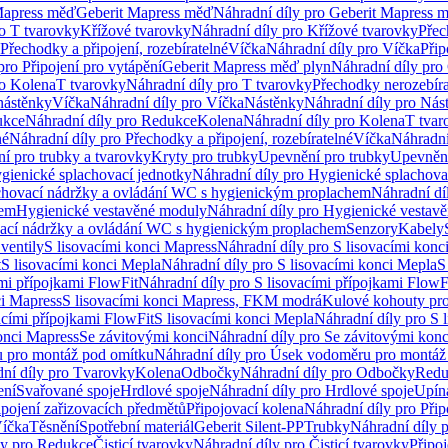
Mapress měď
Geberit Mapress měď
Náhradní díly pro Geberit Mapress 
ro T tvarovky
Křížové tvarovky
Náhradní díly pro Křížové tvarovky
Přec
Přechodky a připojení, rozebíratelné
Víčka
Náhradní díly pro Víčka
Přip
pro Připojení pro vytápění
Geberit Mapress měď plyn
Náhradní díly pro
ro Kolena
T tvarovky
Náhradní díly pro T tvarovky
Přechodky nerozebíra
nástěnky
Víčka
Náhradní díly pro Víčka
Nástěnky
Náhradní díly pro Nás
ukce
Náhradní díly pro Redukce
Kolena
Náhradní díly pro Kolena
T tvar
né
Náhradní díly pro Přechodky a připojení, rozebíratelné
Víčka
Náhradní
í pro trubky a tvarovky
Kryty pro trubky
Upevnění pro trubky
Upevnění
gienické splachovací jednotky
Náhradní díly pro Hygienické splachova
chovací nádržky a ovládání WC s hygienickým proplachem
Náhradní dí
hem
Hygienické vestavěné moduly
Náhradní díly pro Hygienické vestav
ovací nádržky a ovládání WC s hygienickým proplachem
Senzory
Kabely
ventily
S lisovacími konci Mapress
Náhradní díly pro S lisovacími konc
t
S lisovacími konci Mepla
Náhradní díly pro S lisovacími konci Mepla
S
ími přípojkami FlowFit
Náhradní díly pro S lisovacími přípojkami FlowF
ci Mapress
S lisovacími konci Mapress, FKM modrá
Kulové kohouty pr
acími přípojkami FlowFit
S lisovacími konci Mepla
Náhradní díly pro S 
konci Mapress
Se závitovými konci
Náhradní díly pro Se závitovými konc
 pro montáž pod omítku
Náhradní díly pro Úsek vodoměru pro montáž
ní díly pro Tvarovky
Kolena
Odbočky
Náhradní díly pro Odbočky
Redu
ení
Svařované spoje
Hrdlové spoje
Náhradní díly pro Hrdlové spoje
Upín
ipojení zařizovacích předmětů
Připojovací kolena
Náhradní díly pro Přip
íčka
Těsnění
Spotřební materiál
Geberit Silent-PP
Trubky
Náhradní díly 
ly pro Redukce
Čisticí tvarovky
Náhradní díly pro Čisticí tvarovky
Připoj