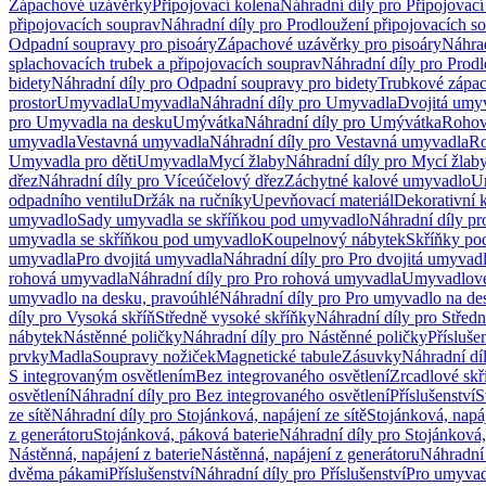
Zápachové uzávěrky
Připojovací kolena
Náhradní díly pro Připojovací
připojovacích souprav
Náhradní díly pro Prodloužení připojovacích s
Odpadní soupravy pro pisoáry
Zápachové uzávěrky pro pisoáry
Náhrad
splachovacích trubek a připojovacích souprav
Náhradní díly pro Prodl
bidety
Náhradní díly pro Odpadní soupravy pro bidety
Trubkové zápa
prostor
Umyvadla
Umyvadla
Náhradní díly pro Umyvadla
Dvojitá umy
pro Umyvadla na desku
Umývátka
Náhradní díly pro Umývátka
Rohov
umyvadla
Vestavná umyvadla
Náhradní díly pro Vestavná umyvadla
Ro
Umyvadla pro děti
Umyvadla
Mycí žlaby
Náhradní díly pro Mycí žlab
dřez
Náhradní díly pro Víceúčelový dřez
Záchytné kalové umyvadlo
U
odpadního ventilu
Držák na ručníky
Upevňovací materiál
Dekorativní 
umyvadlo
Sady umyvadla se skříňkou pod umyvadlo
Náhradní díly p
umyvadla se skříňkou pod umyvadlo
Koupelnový nábytek
Skříňky po
umyvadla
Pro dvojitá umyvadla
Náhradní díly pro Pro dvojitá umyvad
rohová umyvadla
Náhradní díly pro Pro rohová umyvadla
Umyvadlové
umyvadlo na desku, pravoúhlé
Náhradní díly pro Pro umyvadlo na de
díly pro Vysoká skříň
Středně vysoké skříňky
Náhradní díly pro Střed
nábytek
Nástěnné poličky
Náhradní díly pro Nástěnné poličky
Přísluše
prvky
Madla
Soupravy nožiček
Magnetické tabule
Zásuvky
Náhradní dí
S integrovaným osvětlením
Bez integrovaného osvětlení
Zrcadlové skř
osvětlení
Náhradní díly pro Bez integrovaného osvětlení
Příslušenství
S
ze sítě
Náhradní díly pro Stojánková, napájení ze sítě
Stojánková, napáj
z generátoru
Stojánková, páková baterie
Náhradní díly pro Stojánková,
Nástěnná, napájení z baterie
Nástěnná, napájení z generátoru
Náhradní 
dvěma pákami
Příslušenství
Náhradní díly pro Příslušenství
Pro umyvad