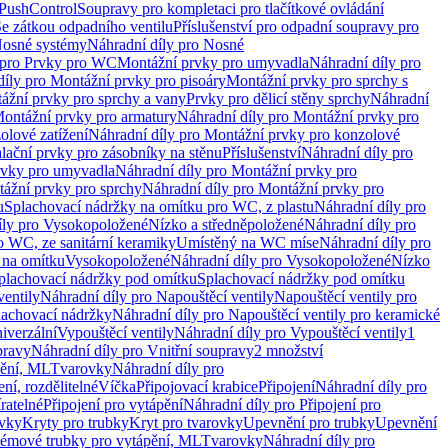
 PushControl
Soupravy pro kompletaci pro tlačítkové ovládání
Se zátkou odpadního ventilu
Příslušenství pro odpadní soupravy pro
osné systémy
Náhradní díly pro Nosné
 pro Prvky pro WC
Montážní prvky pro umyvadla
Náhradní díly pro
díly pro Montážní prvky pro pisoáry
Montážní prvky pro sprchy s
ážní prvky pro sprchy a vany
Prvky pro dělicí stěny sprchy
Náhradní
ontážní prvky pro armatury
Náhradní díly pro Montážní prvky pro
olové zatížení
Náhradní díly pro Montážní prvky pro konzolové
alační prvky pro zásobníky na stěnu
Příslušenství
Náhradní díly pro
rvky pro umyvadla
Náhradní díly pro Montážní prvky pro
ážní prvky pro sprchy
Náhradní díly pro Montážní prvky pro
u
Splachovací nádržky na omítku pro WC, z plastu
Náhradní díly pro
íly pro Vysokopoložené
Nízko a středněpoložené
Náhradní díly pro
o WC, ze sanitární keramiky
Umístěný na WC míse
Náhradní díly pro
 na omítku
Vysokopoložené
Náhradní díly pro Vysokopoložené
Nízko
plachovací nádržky pod omítku
Splachovací nádržky pod omítku
ventily
Náhradní díly pro Napouštěcí ventily
Napouštěcí ventily pro
lachovací nádržky
Náhradní díly pro Napouštěcí ventily pro keramické
iverzální
Vypouštěcí ventily
Náhradní díly pro Vypouštěcí ventily
1
pravy
Náhradní díly pro Vnitřní soupravy
2 množství
pění, ML
Tvarovky
Náhradní díly pro
ní, rozdělitelné
Víčka
Připojovací krabice
Připojení
Náhradní díly pro
ratelné
Připojení pro vytápění
Náhradní díly pro Připojení pro
ovky
Kryty pro trubky
Kryt pro tvarovky
Upevnění pro trubky
Upevnění
témové trubky pro vytápění, ML
Tvarovky
Náhradní díly pro