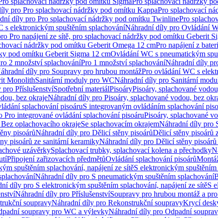
 Pro splachovací nádržky pod omítku Sigma
Pro splachovací nádržky p
íly pro Pro splachovací nádržky pod omítku Kappa
Pro splachovací ná
dní díly pro Pro splachovací nádržky pod omítku Twinline
Pro splacho
 s elektronickým spuštěním splachování
Náhradní díly pro Ovládání W
pro Pro napájení ze sítě, pro splachovací nádržky pod omítku Geberit 
plachovací nádržky pod omítku Geberit Omega 12 cm
Pro napájení z bate
ržky pod omítku Geberit Sigma 12 cm
Ovládání WC s pneumatickým spuš
Pro 2 množství splachování
Pro 1 množství splachování
Náhradní díly pr
áhradní díly pro Soupravy pro hrubou montáž
Pro ovládání WC s elekt
it Monolith
Sanitární moduly pro WC
Náhradní díly pro Sanitární mod
 pro Příslušenství
Spotřební materiál
Pisoáry
Pisoáry, splachované vodou
dou, bez okraje
Náhradní díly pro Pisoáry, splachované vodou, bez okr
ládání splachování pisoáru
S integrovaným ovládáním splachování pis
o Pro integrované ovládání splachování pisoáru
Pisoáry, splachované vo
 Bez oplachovacího okraje
Se splachovacím okrajem
Náhradní díly pro
těny pisoárů
Náhradní díly pro Dělicí stěny pisoárů
Dělicí stěny pisoárů 
ěny pisoárů ze sanitární keramiky
Náhradní díly pro Dělicí stěny pisoárů
pachové uzávěrky
Splachovací trubky, splachovací kolena a přechodky
N
utí
Připojení zařizovacích předmětů
Ovládání splachování pisoárů
Montáž
kým spuštěním splachování, napájení ze sítě
S elektronickým spuštěním 
splachování
Náhradní díly pro S pneumatickým spuštěním splachování
B
ní díly pro S elektronickým spuštěním splachování, napájení ze sítě
S e
enství
Náhradní díly pro Příslušenství
Soupravy pro hrubou montáž a pro
trukční soupravy
Náhradní díly pro Rekonstrukční soupravy
Krycí desk
padní soupravy pro WC a výlevky
Náhradní díly pro Odpadní soupra