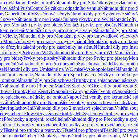
vým ovládáním PushControl
Náhradní díly pro S tlačítkovým ovládáním
vé ovládání PushControl
Se zátkou odpadního ventilu
Náhradní díly pro 
émy
Geberit Duofix
Systémové stěny
Náhradní díly pro Systémové stěny
N
ní prvky
Náhradní díly pro Instalační prvky
Prvky pro WC
Náhradní díly
ly pro Montážní prvky pro bidety
Montážní prvky pro pisoáry
Náhradní 
okem ve stěně
Montážní prvky pro sprchy a vany
Náhradní díly pro Mont
é výlevky
Náhradní díly pro Montážní prvky pro umyvadlové výlevky
M
ro Montážní prvky pro pračky a myčky nádobí
Montážní prvky pro konz
pro dřezy
Instalační prvky pro zásobníky na stěnu
Náhradní díly pro Inst
lační prvky
Prvky pro WC
Náhradní díly pro Prvky pro WC
Montážní p
y pro bidety
Prvky pro pisoáry
Náhradní díly pro Prvky pro pisoáry
Mont
upevnění
Náhradní díly pro Pro upevnění
Splachovací nádržky na omítk
se
Náhradní díly pro Umístěné na WC míse
Vysokopoložené
Náhradní d
anitární keramiky
Náhradní díly pro Splachovací nádržky na omítku pr
a omítku
Náhradní díly pro Splachovací trubky pro splachovací nádržky
í
Náhradní díly pro Připojení
Manžety
Spojky, růžice a díly proti vzdutí
S
chovací trubky
Příslušenství
Napouštěcí a vypouštěcí ventily
Napouštěcí 
pro splachovací nádržky na omítku
Napouštěcí ventily pro keramické sp
erzální
Náhradní díly pro Napouštěcí ventily pro splachovací nádržky un
žství splachování
Náhradní díly pro 2 množství splachování
Vnitřní sou
témy
Geberit FlowFit
Systémové trubky ML
Systémové trubky pro vytá
né
Přechodky a spojení, rozdělitelné
Náhradní díly pro Přechodky a spoje
ípojkou
T tvarovky pro vytápění
Přechodky a spojky pro vytápění, rozebí
ky
Těsnění pro trubky a tvarovky
Těsnění pro připojení
Těsnění pro tvar
ební materiál
Geberit Mepla
Systémové trubky pro pitnou vodu, ML
Sys