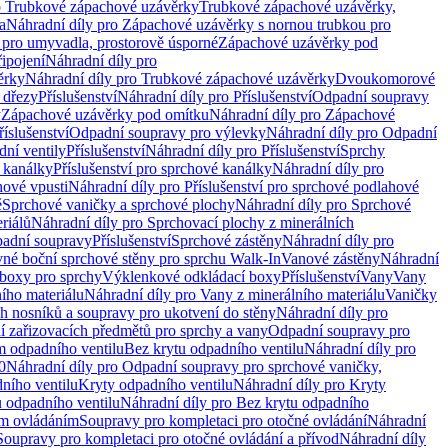
o Trubkové zápachové uzávěrky
Trubkové zápachové uzávěrky,
a
Náhradní díly pro Zápachové uzávěrky s nornou trubkou pro
 pro umyvadla, prostorově úsporné
Zápachové uzávěrky pod
řipojení
Náhradní díly pro
ěrky
Náhradní díly pro Trubkové zápachové uzávěrky
Dvoukomorové
 dřezy
Příslušenství
Náhradní díly pro Příslušenství
Odpadní soupravy
y
Zápachové uzávěrky pod omítku
Náhradní díly pro Zápachové
říslušenství
Odpadní soupravy pro výlevky
Náhradní díly pro Odpadní
ní ventily
Příslušenství
Náhradní díly pro Příslušenství
Sprchy
 kanálky
Příslušenství pro sprchové kanálky
Náhradní díly pro
hové vpusti
Náhradní díly pro Příslušenství pro sprchové podlahové
ě
Sprchové vaničky a sprchové plochy
Náhradní díly pro Sprchové
riálů
Náhradní díly pro Sprchovací plochy z minerálních
padní soupravy
Příslušenství
Sprchové zástěny
Náhradní díly pro
vné boční sprchové stěny pro sprchu Walk-In
Vanové zástěny
Náhradní
boxy pro sprchy
Výklenkové odkládací boxy
Příslušenství
Vany
Vany
ího materiálu
Náhradní díly pro Vany z minerálního materiálu
Vaničky
h nosníků a soupravy pro ukotvení do stěny
Náhradní díly pro
ní zařizovacích předmětů pro sprchy a vany
Odpadní soupravy pro
m odpadního ventilu
Bez krytu odpadního ventilu
Náhradní díly pro
0
Náhradní díly pro Odpadní soupravy pro sprchové vaničky,
ního ventilu
Kryty odpadního ventilu
Náhradní díly pro Kryty
 odpadního ventilu
Náhradní díly pro Bez krytu odpadního
ým ovládáním
Soupravy pro kompletaci pro otočné ovládání
Náhradní
Soupravy pro kompletaci pro otočné ovládání a přívod
Náhradní díly