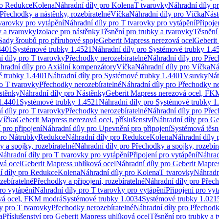
ro Redukce
Kolena
Náhradní díly pro Kolena
T tvarovky
Náhradní díly p
Přechodky a nástěnky, rozebíratelné
Víčka
Náhradní díly pro Víčka
Nást
varovky pro vytápění
Náhradní díly pro T tvarovky pro vytápění
Připoje
y a tvarovky
Izolace pro nástěnky
Těsnění pro trubky a tvarovky
Těsnění
Sady šroubů pro přírubové spoje
Geberit Mapress nerezová ocel
Geberit
4401
Systémové trubky 1.4521
Náhradní díly pro Systémové trubky 1.4
í díly pro T tvarovky
Přechodky nerozebíratelné
Náhradní díly pro Přec
hradní díly pro Axiální kompenzátory
Víčka
Náhradní díly pro Víčka
Ná
 trubky 1.4401
Náhradní díly pro Systémové trubky 1.4401
Vsuvky
Nát
ro T tvarovky
Přechodky nerozebíratelné
Náhradní díly pro Přechodky ne
stěnky
Náhradní díly pro Nástěnky
Geberit Mapress nerezová ocel, F
1.4401
Systémové trubky 1.4521
Náhradní díly pro Systémové trubky 1
í díly pro T tvarovky
Přechodky nerozebíratelné
Náhradní díly pro Přec
Víčka
Geberit Mapress nerezová ocel, příslušenství
Náhradní díly pro Ge
pro připojení
Náhradní díly pro Upevnění pro připojení
Systémová těsn
pro Nátrubky
Redukce
Náhradní díly pro Redukce
Kolena
Náhradní díly 
 a spojky, rozebíratelné
Náhradní díly pro Přechodky a spojky, rozebír
Náhradní díly pro T tvarovky pro vytápění
Připojení pro vytápění
Náhrad
vá ocel
Geberit Mapress uhlíková ocel
Náhradní díly pro Geberit Mapres
í díly pro Redukce
Kolena
Náhradní díly pro Kolena
T tvarovky
Náhradn
zebíratelné
Přechodky a připojení, rozebíratelné
Náhradní díly pro Přech
ro vytápění
Náhradní díly pro T tvarovky pro vytápění
Připojení pro vyt
ová ocel, FKM modrá
Systémové trubky 1.0034
Systémové trubky 1.021
y pro T tvarovky
Přechodky nerozebíratelné
Náhradní díly pro Přechodk
a
Příslušenství pro Geberit Mapress uhlíková ocel
Těsnění pro trubky a 