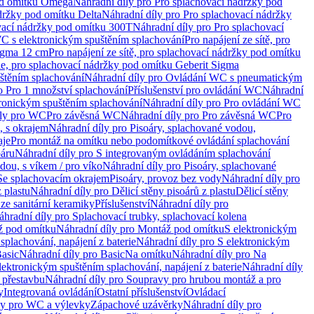
od omítku Omega
Náhradní díly pro Pro splachovací nádržky pod
držky pod omítku Delta
Náhradní díly pro Pro splachovací nádržky
vací nádržky pod omítku 300T
Náhradní díly pro Pro splachovací
C s elektronickým spuštěním splachování
Pro napájení ze sítě, pro
Sigma 12 cm
Pro napájení ze sítě, pro splachovací nádržky pod omítku
rie, pro splachovací nádržky pod omítku Geberit Sigma
těním splachování
Náhradní díly pro Ovládání WC s pneumatickým
o Pro 1 množství splachování
Příslušenství pro ovládání WC
Náhradní
ronickým spuštěním splachování
Náhradní díly pro Pro ovládání WC
uly pro WC
Pro závěsná WC
Náhradní díly pro Pro závěsná WC
Pro
, s okrajem
Náhradní díly pro Pisoáry, splachované vodou,
aje
Pro montáž na omítku nebo podomítkové ovládání splachování
oáru
Náhradní díly pro S integrovaným ovládáním splachování
dou, s víkem / pro víko
Náhradní díly pro Pisoáry, splachované
 Se splachovacím okrajem
Pisoáry, provoz bez vody
Náhradní díly pro
z plastu
Náhradní díly pro Dělicí stěny pisoárů z plastu
Dělicí stěny
 ze sanitární keramiky
Příslušenství
Náhradní díly pro
áhradní díly pro Splachovací trubky, splachovací kolena
 pod omítku
Náhradní díly pro Montáž pod omítku
S elektronickým
splachování, napájení z baterie
Náhradní díly pro S elektronickým
asic
Náhradní díly pro Basic
Na omítku
Náhradní díly pro Na
lektronickým spuštěním splachování, napájení z baterie
Náhradní díly
 přestavbu
Náhradní díly pro Soupravy pro hrubou montáž a pro
y
Integrovaná ovládání
Ostatní příslušenství
Ovládací
vy pro WC a výlevky
Zápachové uzávěrky
Náhradní díly pro