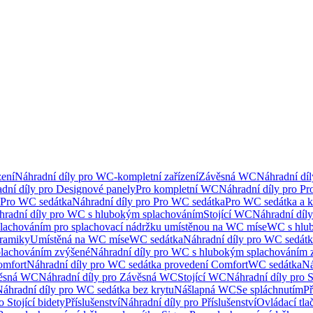
ení
Náhradní díly pro WC-kompletní zařízení
Závěsná WC
Náhradní dí
dní díly pro Designové panely
Pro kompletní WC
Náhradní díly pro P
Pro WC sedátka
Náhradní díly pro Pro WC sedátka
Pro WC sedátka a 
hradní díly pro WC s hlubokým splachováním
Stojící WC
Náhradní díly
lachováním pro splachovací nádržku umístěnou na WC míse
WC s hlu
eramiky
Umístěná na WC míse
WC sedátka
Náhradní díly pro WC sedát
lachováním zvýšené
Náhradní díly pro WC s hlubokým splachováním 
omfort
Náhradní díly pro WC sedátka provedení Comfort
WC sedátka
Ná
ěsná WC
Náhradní díly pro Závěsná WC
Stojící WC
Náhradní díly pro 
áhradní díly pro WC sedátka bez krytu
Nášlapná WC
Se spláchnutím
Př
 Stojící bidety
Příslušenství
Náhradní díly pro Příslušenství
Ovládací tla