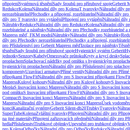
připojení
Systémová těsnění
Sady šroubů pro přírubové spoje
Geberit 
Redukce
Kolena
Náhradní díly pro Kolena
T tvarovky
Náhradní díly p
nerozebíratelné
Přechodky a připojení, rozebíratelné
Náhradní díly pro 
díly pro T tvarovky pro vytápění
Připojení pro vytápění
Náhradní díly 
Nátrubky
Redukce
Náhradní díly pro Redukce
Kolena
Náhradní díly p
rozebíratelné a nástěnky
Náhradní díly pro Přechodky rozebíratelné a 
Mapress měď, FKM modrá
Nátrubky
Náhradní díly pro Nátrubky
Red
díly pro Přechodky nerozebíratelné
Přechodky a připojení, rozebíratel
pro Příslušenství pro Geberit Mapress měď
Izolace pro nástěnky
Těsněn
těsnění
Sady šroubů pro přírubové spoje
Hygienický systém Geberit
Hy
jednotky
Senzory
Kabely
Omezovače průtoku
Kryty a krycí desky
Spla
proplachem
Splachovací nádržky pod omítku s hygienickým proplac
hygienickým proplachem
Náhradní díly pro Příslušenství pro splach
komponenty
Uzavírací armatury
Přímé ventily
Náhradní díly pro Přímé 
přípojkami FlowFit
Náhradní díly pro S lisovacími přípojkami FlowFi
Mapress
Kulové kohouty
Náhradní díly pro Kulové kohouty
S lisovac
Mepla
S lisovacími konci Mapress
Náhradní díly pro S lisovacími kon
pod omítku
S lisovacími přípojkami FlowFit
Náhradní díly pro S lisov
Compact
S lisovacími konci Mapress
Náhradní díly pro S lisovacími 
Mapress
Náhradní díly pro S lisovacími konci Mapress
Úsek vodoměru
konci
Kanalizační systémy
Geberit Silent-db20
Trubky
Tvarovky
Náhrad
SuperTube
Kolena
Zvláštní tvarovky
Připojení
Náhradní díly pro Připoj
na jiné materiály
Připojení zařizovacích předmětů
Náhradní díly pro Př
hrdla
Příslušenství
Trubkové objímky
Upevnění pro trubkové objímky
V
pro Kolena
Odbočky
Náhradní díly pro Odbočky
Redukce
Náhradní dí