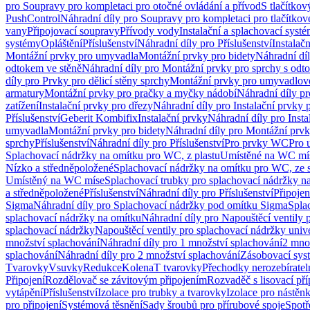
pro Soupravy pro kompletaci pro otočné ovládání a přívod
S tlačítko
PushControl
Náhradní díly pro Soupravy pro kompletaci pro tlačítko
vany
Připojovací soupravy
Přívody vody
Instalační a splachovací syst
systémy
Opláštění
Příslušenství
Náhradní díly pro Příslušenství
Instalač
Montážní prvky pro umyvadla
Montážní prvky pro bidety
Náhradní dí
odtokem ve stěně
Náhradní díly pro Montážní prvky pro sprchy s odt
díly pro Prvky pro dělicí stěny sprchy
Montážní prvky pro umyvadlov
armatury
Montážní prvky pro pračky a myčky nádobí
Náhradní díly p
zatížení
Instalační prvky pro dřezy
Náhradní díly pro Instalační prvky 
Příslušenství
Geberit Kombifix
Instalační prvky
Náhradní díly pro Insta
umyvadla
Montážní prvky pro bidety
Náhradní díly pro Montážní prvk
sprchy
Příslušenství
Náhradní díly pro Příslušenství
Pro prvky WC
Pro 
Splachovací nádržky na omítku pro WC, z plastu
Umístěné na WC mí
Nízko a středněpoložené
Splachovací nádržky na omítku pro WC, ze s
Umístěný na WC míse
Splachovací trubky pro splachovací nádržky n
a středněpoložené
Příslušenství
Náhradní díly pro Příslušenství
Připojen
Sigma
Náhradní díly pro Splachovací nádržky pod omítku Sigma
Spla
splachovací nádržky na omítku
Náhradní díly pro Napouštěcí ventily 
splachovací nádržky
Napouštěcí ventily pro splachovací nádržky univ
množství splachování
Náhradní díly pro 1 množství splachování
2 mno
splachování
Náhradní díly pro 2 množství splachování
Zásobovací sys
Tvarovky
Vsuvky
Redukce
Kolena
T tvarovky
Přechodky nerozebíratel
Připojení
Rozdělovač se závitovým připojením
Rozvaděč s lisovací př
vytápění
Příslušenství
Izolace pro trubky a tvarovky
Izolace pro nástěn
pro připojení
Systémová těsnění
Sady šroubů pro přírubové spoje
Spotř