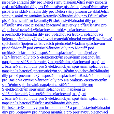
pisoárů
Náhradní díly pro Dělicí stěny pisoárů
Dělicí stěny pisoárů
z plastu
Náhradní díly pro Dělicí stěny pisoárů z plastu
Dělicí stěny
pisoárů ze skla
Náhradní díly pro Dělicí stěny pisoárů ze skla
Dělicí
stěny pisoárů ze sanitární keramiky
Náhradní díly pro Dělicí stěny
pisoárů ze sanitární keramiky
Příslušenství
Náhradní díly pro
Příslušenství
Víko pisoáru
Zápachové uzávěrky a příslušenství pro
zápachové uzávěrky
Splachovací trubky, splachovací kolena
a přechodky
Náhradní díly pro Splachovací trubky, splachovací
kolena a přechodky
Upevňovací materiál
Odpadní ventily
Rozdělovač
spláchnutí
Připojení zařizovacích předmětů
Ovládání splachování
pisoárů
Montáž pod omítku
Náhradní díly pro Montáž pod
omítku
S elektronickým spuštěním splachování, napájení ze
sítě
Náhradní díly pro S elektronickým spuštěním splachování,
napájení ze sítě
S elektronickým spuštěním splachování, napájení
z baterie
Náhradní díly pro S elektronickým spuštěním splachování,
napájení z baterie
S pneumatickým spuštěním splachování
Náhradní
díly pro S pneumatickým spuštěním splachování
Basic
Náhradní díly
pro Basic
Na omítku
Náhradní díly pro Na omítku
S elektronickým
spuštěním splachování, napájení ze sítě
Náhradní díly pro
S elektronickým spuštěním splachování, napájení ze
sítě
S elektronickým spuštěním splachování, napájení
z baterie
Náhradní díly pro S elektronickým spuštěním splachování,
napájení z baterie
Příslušenství
Náhradní díly pro
Příslušenství
Soupravy pro hrubou montáž a pro přestavbu
Náhradní
díly pro Soupravy pro hrubou montáž a pro přestavbu
Splachovací