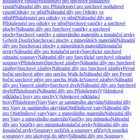
podlahové vpusti
Příslušenství pro sprchové podlahové
vpusti
Náhradní díly pro Příslušenství pro sprchové podlahové
vpusti
Odtoky ve stěně
Náhradní díly pro Odtoky ve
stěně
Příslušenství pro odtoky ve stěně
Náhradní díly pro
Příslušenství pro odtoky ve stěně
Sprchové vaničky a sprchové
plochy
Náhradní díly pro Sprchové vaničky a sprchové
plochy
Sprchové vaničky z minerálního materiálu a instalační prvky
Geberit Duofix
Sprchovací plochy z minerálních materiálů
Náhradní
díly pro Sprchovací plochy z minerálních materiálů
Instalační
prvky
Náhradní díly pro Instalační prvky
Specifické sprchové
odpadní soupravy
Náhradní díly pro Specifické sprchové odpadní
soupravy
Příslušenství
Sprchové zástěny
Náhradní díly pro Sprchové
zástěny
Sprchové zástěny
Náhradní díly pro Sprchové zástěny
Pevné
boční sprchové stěny pro sprchu Walk-In
Náhradní díly pro Pevné
boční sprchové stěny pro sprchu Walk-In
Vanové zástěny
Náhradní
díly pro Vanové zástěny
Sprchové dveře
Náhradní díly pro Sprchové
dveře
Příslušenství
Náhradní díly pro Příslušenství
Výklenkové
odkládací boxy pro sprchy
Výklenkové odkládací
boxy
Příslušenství
Vany
Vany ze sanitárního akrylátu
Náhradní díly
pro Vany ze sanitárního akrylátu
Obdélníkové vany
Náhradní díly
pro Obdélníkové vany
Vany z minerálního materiálu
Náhradní díly
pro Vany z minerálního materiálu
Vaničky pro miminka
Náhradní
díly pro Vaničky pro miminka
Instalační prvky
Náhradní díly pro
Instalační prvky
Soupravy nožiček a soupravy příčných nosníků
a soupravy pro ukotvení do stěny
Náhradní díly pro Soupravy