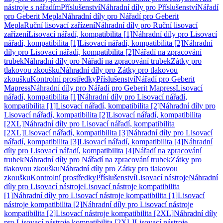
nástroje s nářadím
Příslušenství
Náhradní díly pro Příslušenství
Nářadí
pro Geberit Mepla
Náhradní díly pro Nářadí pro Geberit
Mepla
Ruční lisovací zařízení
Náhradní díly pro Ruční lisovací
zařízení
Lisovací nářadí, kompatibilita [1]
Náhradní díly pro Lisovací
nářadí, kompatibilita [1]
Lisovací nářadí, kompatibilita [2]
Náhradní
díly pro Lisovací nářadí, kompatibilita [2]
Nářadí na zpracování
trubek
Náhradní díly pro Nářadí na zpracování trubek
Zátky pro
tlakovou zkoušku
Náhradní díly pro Zátky pro tlakovou
zkoušku
Kontrolní prostředky
Příslušenství
Nářadí pro Geberit
Mapress
Náhradní díly pro Nářadí pro Geberit Mapress
Lisovací
nářadí, kompatibilita [1]
Náhradní díly pro Lisovací nářadí,
kompatibilita [1]
Lisovací nářadí, kompatibilita [2]
Náhradní díly pro
Lisovací nářadí, kompatibilita [2]
Lisovací nářadí, kompatibilita
[2XL]
Náhradní díly pro Lisovací nářadí, kompatibilita
[2XL]
Lisovací nářadí, kompatibilita [3]
Náhradní díly pro Lisovací
nářadí, kompatibilita [3]
Lisovací nářadí, kompatibilita [4]
Náhradní
díly pro Lisovací nářadí, kompatibilita [4]
Nářadí na zpracování
trubek
Náhradní díly pro Nářadí na zpracování trubek
Zátky pro
tlakovou zkoušku
Náhradní díly pro Zátky pro tlakovou
zkoušku
Kontrolní prostředky
Příslušenství
Lisovací nástroje
Náhradní
díly pro Lisovací nástroje
Lisovací nástroje kompatibilita
[1]
Náhradní díly pro Lisovací nástroje kompatibilita [1]
Lisovací
nástroje kompatibilita [2]
Náhradní díly pro Lisovací nástroje
kompatibilita [2]
Lisovací nástroje kompatibilita [2XL]
Náhradní díly
pro Lisovací nástroje kompatibilita [2XL]
Lisovací nástroje,