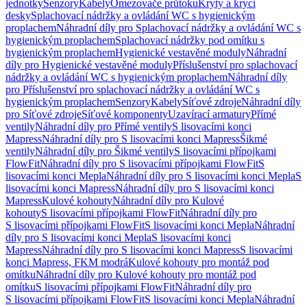
jednotky
Senzory
Kabely
Omezovače průtoku
Kryty a krycí
desky
Splachovací nádržky a ovládání WC s hygienickým
proplachem
Náhradní díly pro Splachovací nádržky a ovládání WC s
hygienickým proplachem
Splachovací nádržky pod omítku s
hygienickým proplachem
Hygienické vestavěné moduly
Náhradní
díly pro Hygienické vestavěné moduly
Příslušenství pro splachovací
nádržky a ovládání WC s hygienickým proplachem
Náhradní díly
pro Příslušenství pro splachovací nádržky a ovládání WC s
hygienickým proplachem
Senzory
Kabely
Síťové zdroje
Náhradní díly
pro Síťové zdroje
Síťové komponenty
Uzavírací armatury
Přímé
ventily
Náhradní díly pro Přímé ventily
S lisovacími konci
Mapress
Náhradní díly pro S lisovacími konci Mapress
Šikmé
ventily
Náhradní díly pro Šikmé ventily
S lisovacími přípojkami
FlowFit
Náhradní díly pro S lisovacími přípojkami FlowFit
S
lisovacími konci Mepla
Náhradní díly pro S lisovacími konci Mepla
S
lisovacími konci Mapress
Náhradní díly pro S lisovacími konci
Mapress
Kulové kohouty
Náhradní díly pro Kulové
kohouty
S lisovacími přípojkami FlowFit
Náhradní díly pro
S lisovacími přípojkami FlowFit
S lisovacími konci Mepla
Náhradní
díly pro S lisovacími konci Mepla
S lisovacími konci
Mapress
Náhradní díly pro S lisovacími konci Mapress
S lisovacími
konci Mapress, FKM modrá
Kulové kohouty pro montáž pod
omítku
Náhradní díly pro Kulové kohouty pro montáž pod
omítku
S lisovacími přípojkami FlowFit
Náhradní díly pro
S lisovacími přípojkami FlowFit
S lisovacími konci Mepla
Náhradní