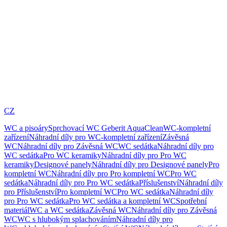
CZ
WC a pisoáry
Sprchovací WC Geberit AquaClean
WC-kompletní
zařízení
Náhradní díly pro WC-kompletní zařízení
Závěsná
WC
Náhradní díly pro Závěsná WC
WC sedátka
Náhradní díly pro
WC sedátka
Pro WC keramiky
Náhradní díly pro Pro WC
keramiky
Designové panely
Náhradní díly pro Designové panely
Pro
kompletní WC
Náhradní díly pro Pro kompletní WC
Pro WC
sedátka
Náhradní díly pro Pro WC sedátka
Příslušenství
Náhradní díly
pro Příslušenství
Pro kompletní WC
Pro WC sedátka
Náhradní díly
pro Pro WC sedátka
Pro WC sedátka a kompletní WC
Spotřební
materiál
WC a WC sedátka
Závěsná WC
Náhradní díly pro Závěsná
WC
WC s hlubokým splachováním
Náhradní díly pro