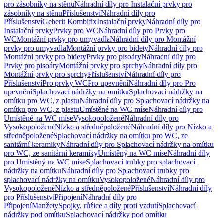
pro zásobníky na stěnu
Náhradní díly pro Instalační prvky pro
zásobníky na stěnu
Příslušenství
Náhradní díly pro
Příslušenství
Geberit Kombifix
Instalační prvky
Náhradní díly pro
Instalační prvky
Prvky pro WC
Náhradní díly pro Prvky pro
WC
Montážní prvky pro umyvadla
Náhradní díly pro Montážní
prvky pro umyvadla
Montážní prvky pro bidety
Náhradní díly pro
Montážní prvky pro bidety
Prvky pro pisoáry
Náhradní díly pro
Prvky pro pisoáry
Montážní prvky pro sprchy
Náhradní díly pro
Montážní prvky pro sprchy
Příslušenství
Náhradní díly pro
Příslušenství
Pro prvky WC
Pro upevnění
Náhradní díly pro Pro
upevnění
Splachovací nádržky na omítku
Splachovací nádržky na
omítku pro WC, z plastu
Náhradní díly pro Splachovací nádržky na
omítku pro WC, z plastu
Umístěné na WC míse
Náhradní díly pro
Umístěné na WC míse
Vysokopoložené
Náhradní díly pro
Vysokopoložené
Nízko a středněpoložené
Náhradní díly pro Nízko a
středněpoložené
Splachovací nádržky na omítku pro WC, ze
sanitární keramiky
Náhradní díly pro Splachovací nádržky na omítku
pro WC, ze sanitární keramiky
Umístěný na WC míse
Náhradní díly
pro Umístěný na WC míse
Splachovací trubky pro splachovací
nádržky na omítku
Náhradní díly pro Splachovací trubky pro
splachovací nádržky na omítku
Vysokopoložené
Náhradní díly pro
Vysokopoložené
Nízko a středněpoložené
Příslušenství
Náhradní díly
pro Příslušenství
Připojení
Náhradní díly pro
Připojení
Manžety
Spojky, růžice a díly proti vzdutí
Splachovací
nádržky pod omítku
Splachovací nádržky pod omítku