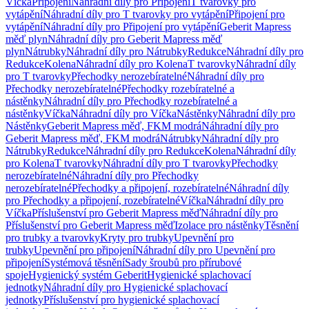
Víčka
Připojení
Náhradní díly pro Připojení
T tvarovky pro
vytápění
Náhradní díly pro T tvarovky pro vytápění
Připojení pro
vytápění
Náhradní díly pro Připojení pro vytápění
Geberit Mapress
měď plyn
Náhradní díly pro Geberit Mapress měď
plyn
Nátrubky
Náhradní díly pro Nátrubky
Redukce
Náhradní díly pro
Redukce
Kolena
Náhradní díly pro Kolena
T tvarovky
Náhradní díly
pro T tvarovky
Přechodky nerozebíratelné
Náhradní díly pro
Přechodky nerozebíratelné
Přechodky rozebíratelné a
nástěnky
Náhradní díly pro Přechodky rozebíratelné a
nástěnky
Víčka
Náhradní díly pro Víčka
Nástěnky
Náhradní díly pro
Nástěnky
Geberit Mapress měď, FKM modrá
Náhradní díly pro
Geberit Mapress měď, FKM modrá
Nátrubky
Náhradní díly pro
Nátrubky
Redukce
Náhradní díly pro Redukce
Kolena
Náhradní díly
pro Kolena
T tvarovky
Náhradní díly pro T tvarovky
Přechodky
nerozebíratelné
Náhradní díly pro Přechodky
nerozebíratelné
Přechodky a připojení, rozebíratelné
Náhradní díly
pro Přechodky a připojení, rozebíratelné
Víčka
Náhradní díly pro
Víčka
Příslušenství pro Geberit Mapress měď
Náhradní díly pro
Příslušenství pro Geberit Mapress měď
Izolace pro nástěnky
Těsnění
pro trubky a tvarovky
Kryty pro trubky
Upevnění pro
trubky
Upevnění pro připojení
Náhradní díly pro Upevnění pro
připojení
Systémová těsnění
Sady šroubů pro přírubové
spoje
Hygienický systém Geberit
Hygienické splachovací
jednotky
Náhradní díly pro Hygienické splachovací
jednotky
Příslušenství pro hygienické splachovací