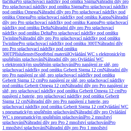
tlačítka
Pro splachovací nádržky pod omítku Sigma
Náhradní díly pro
Pro splachovací nádržky pod omítku Sigma
Pro splachovací nádržky
pod omítku Omega
Náhradní díly pro Pro splachovací nádržky pod
omítku Omega
Pro splachovací nádržky pod omítku Kappa
Náhradní
díly pro Pro splachovací nádržky pod omítku Kappa
Pro splachovací
nádržky pod omítku Delta
Náhradní díly pro Pro splachovací
nádržky pod omítku Delta
Pro splachovací nádržky pod omítku
Twinline
Náhradní díly pro Pro splachovací nádržky pod omítku
Twinline
Pro splachovací nádržky pod omítku 300T
Náhradní díly
pro Pro splachovací nádržky pod omítku
300T
Příslušenství
Spotřební materiál
Ovládání WC s elektronickým
spuštěním splachování
Náhradní díly pro Ovládání WC
s elektronickým spuštěním splachování
Pro napájení ze sítě, pro
splachovací nádržky pod omítku Geberit Sigma 12 cm
Náhradní díly
pro Pro napájení ze sítě, pro splachovací nádržky pod omítku
Geberit Sigma 12 cm
Pro napájení ze sítě, pro splachovací nádržky
pod omítku Geberit Omega 12 cm
Náhradní díly pro Pro napájení ze
sítě, pro splachovací nádržky pod omítku Geberit Omega 12 cm
Pro
napájení z baterie, pro splachovací nádržky pod omítku Geberit
Sigma 12 cm
Náhradní díly pro Pro napájení z baterie, pro
splachovací nádržky pod omítku Geberit Sigma 12 cm
Ovládání WC
s pneumatickým spuštěním splachování
Náhradní díly pro Ovládání
WC s pneumatickým spuštěním splachování
Pro 2 množství
splachování
Náhradní díly pro Pro 2 množství splachování
Pro
1 množství splachování
Náhradní díly pro Pro 1 množství