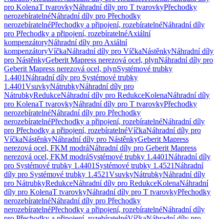
pro Kolena
T tvarovky
Náhradní díly pro T tvarovky
Přechodky
nerozebíratelné
Náhradní díly pro Přechodky
nerozebíratelné
Přechodky a připojení, rozebíratelné
Náhradní díly
pro Přechodky a připojení, rozebíratelné
Axiální
kompenzátory
Náhradní díly pro Axiální
kompenzátory
Víčka
Náhradní díly pro Víčka
Nástěnky
Náhradní díly
pro Nástěnky
Geberit Mapress nerezová ocel, plyn
Náhradní díly pro
Geberit Mapress nerezová ocel, plyn
Systémové trubky
1.4401
Náhradní díly pro Systémové trubky
1.4401
Vsuvky
Nátrubky
Náhradní díly pro
Nátrubky
Redukce
Náhradní díly pro Redukce
Kolena
Náhradní díly
pro Kolena
T tvarovky
Náhradní díly pro T tvarovky
Přechodky
nerozebíratelné
Náhradní díly pro Přechodky
nerozebíratelné
Přechodky a připojení, rozebíratelné
Náhradní díly
pro Přechodky a připojení, rozebíratelné
Víčka
Náhradní díly pro
Víčka
Nástěnky
Náhradní díly pro Nástěnky
Geberit Mapress
nerezová ocel, FKM modrá
Náhradní díly pro Geberit Mapress
nerezová ocel, FKM modrá
Systémové trubky 1.4401
Náhradní díly
pro Systémové trubky 1.4401
Systémové trubky 1.4521
Náhradní
díly pro Systémové trubky 1.4521
Vsuvky
Nátrubky
Náhradní díly
pro Nátrubky
Redukce
Náhradní díly pro Redukce
Kolena
Náhradní
díly pro Kolena
T tvarovky
Náhradní díly pro T tvarovky
Přechodky
nerozebíratelné
Náhradní díly pro Přechodky
nerozebíratelné
Přechodky a připojení, rozebíratelné
Náhradní díly
pro Přechodky a připojení, rozebíratelné
Víčka
Náhradní díly pro