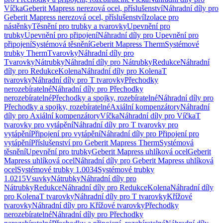
Víčka
Geberit Mapress nerezová ocel, příslušenství
Náhradní díly pro
Geberit Mapress nerezová ocel, příslušenství
Izolace pro
nástěnky
Těsnění pro trubky a tvarovky
Upevnění pro
trubky
Upevnění pro připojení
Náhradní díly pro Upevnění pro
připojení
Systémová těsnění
Geberit Mapress Therm
Systémové
trubky Therm
Tvarovky
Náhradní díly pro
Tvarovky
Nátrubky
Náhradní díly pro Nátrubky
Redukce
Náhradní
díly pro Redukce
Kolena
Náhradní díly pro Kolena
T
tvarovky
Náhradní díly pro T tvarovky
Přechodky
nerozebíratelné
Náhradní díly pro Přechodky
nerozebíratelné
Přechodky a spojky, rozebíratelné
Náhradní díly pro
Přechodky a spojky, rozebíratelné
Axiální kompenzátory
Náhradní
díly pro Axiální kompenzátory
Víčka
Náhradní díly pro Víčka
T
tvarovky pro vytápění
Náhradní díly pro T tvarovky pro
vytápění
Připojení pro vytápění
Náhradní díly pro Připojení pro
vytápění
Příslušenství pro Geberit Mapress Therm
Systémová
těsnění
Upevnění pro trubky
Geberit Mapress uhlíková ocel
Geberit
Mapress uhlíková ocel
Náhradní díly pro Geberit Mapress uhlíková
ocel
Systémové trubky 1.0034
Systémové trubky
1.0215
Vsuvky
Nátrubky
Náhradní díly pro
Nátrubky
Redukce
Náhradní díly pro Redukce
Kolena
Náhradní díly
pro Kolena
T tvarovky
Náhradní díly pro T tvarovky
Křížové
tvarovky
Náhradní díly pro Křížové tvarovky
Přechodky
nerozebíratelné
Náhradní díly pro Přechodky