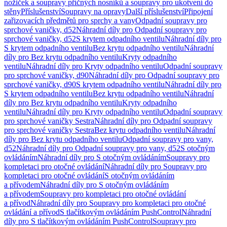
nožiček a soupravy příčných nosníků a soupravy pro ukotvení do
stěny
Příslušenství
Soupravy na opravy
Další příslušenství
Připojení
zařizovacích předmětů pro sprchy a vany
Odpadní soupravy pro
sprchové vaničky, d52
Náhradní díly pro Odpadní soupravy pro
sprchové vaničky, d52
S krytem odpadního ventilu
Náhradní díly pro
S krytem odpadního ventilu
Bez krytu odpadního ventilu
Náhradní
díly pro Bez krytu odpadního ventilu
Kryty odpadního
ventilu
Náhradní díly pro Kryty odpadního ventilu
Odpadní soupravy
pro sprchové vaničky, d90
Náhradní díly pro Odpadní soupravy pro
sprchové vaničky, d90
S krytem odpadního ventilu
Náhradní díly pro
S krytem odpadního ventilu
Bez krytu odpadního ventilu
Náhradní
díly pro Bez krytu odpadního ventilu
Kryty odpadního
ventilu
Náhradní díly pro Kryty odpadního ventilu
Odpadní soupravy
pro sprchové vaničky Sestra
Náhradní díly pro Odpadní soupravy
pro sprchové vaničky Sestra
Bez krytu odpadního ventilu
Náhradní
díly pro Bez krytu odpadního ventilu
Odpadní soupravy pro vany,
d52
Náhradní díly pro Odpadní soupravy pro vany, d52
S otočným
ovládáním
Náhradní díly pro S otočným ovládáním
Soupravy pro
kompletaci pro otočné ovládání
Náhradní díly pro Soupravy pro
kompletaci pro otočné ovládání
S otočným ovládáním
a přívodem
Náhradní díly pro S otočným ovládáním
a přívodem
Soupravy pro kompletaci pro otočné ovládání
a přívod
Náhradní díly pro Soupravy pro kompletaci pro otočné
ovládání a přívod
S tlačítkovým ovládáním PushControl
Náhradní
díly pro S tlačítkovým ovládáním PushControl
Soupravy pro