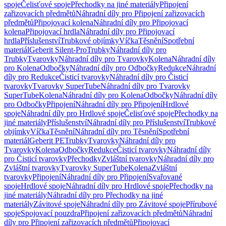
spoje
Čelisťové spoje
Přechodky na jiné materiály
Připojení
zařizovacích předmětů
Náhradní díly pro Připojení zařizovacích
předmětů
Připojovací kolena
Náhradní díly pro Připojovací
kolena
Připojovací hrdla
Náhradní díly pro Připojovací
hrdla
Příslušenství
Trubkové objímky
Víčka
Těsnění
Spotřební
materiál
Geberit Silent-Pro
Trubky
Náhradní díly pro
Trubky
Tvarovky
Náhradní díly pro Tvarovky
Kolena
Náhradní díly
pro Kolena
Odbočky
Náhradní díly pro Odbočky
Redukce
Náhradní
díly pro Redukce
Čisticí tvarovky
Náhradní díly pro Čisticí
tvarovky
Tvarovky SuperTube
Náhradní díly pro Tvarovky
SuperTube
Kolena
Náhradní díly pro Kolena
Odbočky
Náhradní díly
pro Odbočky
Připojení
Náhradní díly pro Připojení
Hrdlové
spoje
Náhradní díly pro Hrdlové spoje
Čelisťové spoje
Přechodky na
jiné materiály
Příslušenství
Náhradní díly pro Příslušenství
Trubkové
objímky
Víčka
Těsnění
Náhradní díly pro Těsnění
Spotřební
materiál
Geberit PE
Trubky
Tvarovky
Náhradní díly pro
Tvarovky
Kolena
Odbočky
Redukce
Čisticí tvarovky
Náhradní díly
pro Čisticí tvarovky
Přechodky
Zvláštní tvarovky
Náhradní díly pro
Zvláštní tvarovky
Tvarovky SuperTube
Kolena
Zvláštní
tvarovky
Připojení
Náhradní díly pro Připojení
Svařované
spoje
Hrdlové spoje
Náhradní díly pro Hrdlové spoje
Přechodky na
jiné materiály
Náhradní díly pro Přechodky na jiné
materiály
Závitové spoje
Náhradní díly pro Závitové spoje
Přírubové
spoje
Spojovací pouzdra
Připojení zařizovacích předmětů
Náhradní
díly pro Připojení zařizovacích předmětů
Připojovací