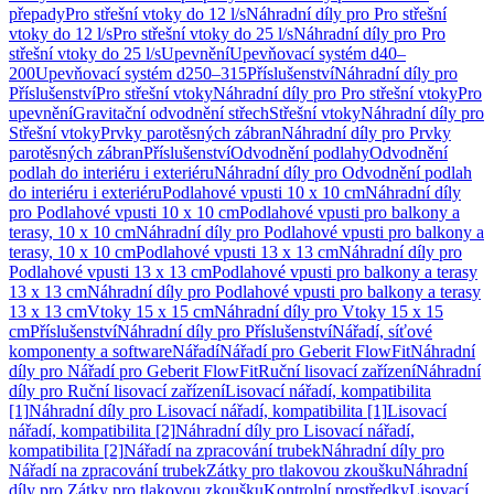
přepady
Pro střešní vtoky do 12 l/s
Náhradní díly pro Pro střešní
vtoky do 12 l/s
Pro střešní vtoky do 25 l/s
Náhradní díly pro Pro
střešní vtoky do 25 l/s
Upevnění
Upevňovací systém d40–
200
Upevňovací systém d250–315
Příslušenství
Náhradní díly pro
Příslušenství
Pro střešní vtoky
Náhradní díly pro Pro střešní vtoky
Pro
upevnění
Gravitační odvodnění střech
Střešní vtoky
Náhradní díly pro
Střešní vtoky
Prvky parotěsných zábran
Náhradní díly pro Prvky
parotěsných zábran
Příslušenství
Odvodnění podlahy
Odvodnění
podlah do interiéru i exteriéru
Náhradní díly pro Odvodnění podlah
do interiéru i exteriéru
Podlahové vpusti 10 x 10 cm
Náhradní díly
pro Podlahové vpusti 10 x 10 cm
Podlahové vpusti pro balkony a
terasy, 10 x 10 cm
Náhradní díly pro Podlahové vpusti pro balkony a
terasy, 10 x 10 cm
Podlahové vpusti 13 x 13 cm
Náhradní díly pro
Podlahové vpusti 13 x 13 cm
Podlahové vpusti pro balkony a terasy
13 x 13 cm
Náhradní díly pro Podlahové vpusti pro balkony a terasy
13 x 13 cm
Vtoky 15 x 15 cm
Náhradní díly pro Vtoky 15 x 15
cm
Příslušenství
Náhradní díly pro Příslušenství
Nářadí, síťové
komponenty a software
Nářadí
Nářadí pro Geberit FlowFit
Náhradní
díly pro Nářadí pro Geberit FlowFit
Ruční lisovací zařízení
Náhradní
díly pro Ruční lisovací zařízení
Lisovací nářadí, kompatibilita
[1]
Náhradní díly pro Lisovací nářadí, kompatibilita [1]
Lisovací
nářadí, kompatibilita [2]
Náhradní díly pro Lisovací nářadí,
kompatibilita [2]
Nářadí na zpracování trubek
Náhradní díly pro
Nářadí na zpracování trubek
Zátky pro tlakovou zkoušku
Náhradní
díly pro Zátky pro tlakovou zkoušku
Kontrolní prostředky
Lisovací