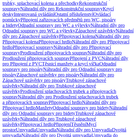
trubky, splachovací kolena a přechodky
Rekonstrukční
soupravy
Náhradní díly pro Rekonstrukční soupravy
Krycí
desky
Integrovaná ovládání
Ostatní příslušenství
Ovládací
pomůcky
Připojení zařizovacích předmětů pro WC, pisoáry
a bidety
Odpadní soupravy pro WC a výlevky
Náhradní díly pro
Odpadní soupravy pro WC a výlevky
Zápachové uzávěrky
Náhradní
díly pro Zápachové uzávěrky
Připojovací kolena
Náhradní díly pro
Připojovací kolena
Připojovací hrdlo
Náhradní díly pro Připojovací
hrdlo
Připojovací soupravy
Náhradní díly pro Připojovací
soupravy
Prodloužení připojovacích souprav
Náhradní díly pro
Prodloužení připojovacích souprav
Připojení z PVC
Náhradní díly
pro Připojení z PVC
Těsnicí manžety a krycí víčka
Odpadní
soupravy pro pisoáry
Náhradní díly pro Odpadní soupravy pro
pisoáry
Zápachové uzávěrky pro pisoáry
Náhradní díly pro
Zápachové uzávěrky pro pisoáry
Trubkové zápachové
uzávěrky
Náhradní díly pro Trubkové zápachové
uzávěrky
Prodloužení splachovacích trubek a připojovacích
souprav
Náhradní díly pro Prodloužení splachovacích trubek
a připojovacích souprav
Připojovací hrdlo
Náhradní díly pro
Připojovací hrdlo
Manžety
Odpadní soupravy pro bidety
Náhradní
díly pro Odpadní soupravy pro bidety
Trubkové zápachové
uzávěrky
Náhradní díly pro Trubkové zápachové
uzávěrky
Připojovací hrdlo
Připojení
Těsnění
Mycí
prostor
Umyvadla
Umyvadla
Náhradní díly pro Umyvadla
Dvojitá
umyvadla
Náhradní díly pro Dvojitá umyvadla
Umyvadla do