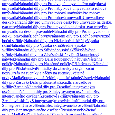
umyvadla
Náhradní díly pro Pro dvojitá umyvadla
Pro nábytková
umyvadla
Náhradní díly pro Pro nábytková umyvadla
Pro rohová
umývátka
Náhradní díly pro Pro rohová umývátka
Pro rohová
umyvadla
Náhradní díly pro Pro rohová umyvadla
Umyvadlové
desky
Náhradní díly pro Umyvadlové desky
Pro umyvadlo na desku,
tvar mísy
Náhradní díly pro Pro umyvadlo na desku, tvar mísy
Pro
umyvadlo na desku, pravoúhlé
Náhradní díly pro Pro umyvadlo na
desku, pravoúhlé
Boční prvky
Náhradní díly pro Boční prvky
Nízké
boční skříňky
Náhradní díly pro Nízké boční skříňky
Vysoká
skříň
Náhradní díly pro Vysoká skříň
Středně vysoké
skříňky
Náhradní díly pro Středně vysoké skříňky
Závěsné
skříňky
Náhradní díly pro Závěsné skříňky
Další koupelnový
nábytek
Náhradní díly pro Další koupelnový nábytek
Nástěnné
poličky
Náhradní díly pro Nástěnné poličky
Příslušenství
Náhradní
díly pro Příslušenství
Přihrádky do zásuvky a organizační
boxy
Držák na ručníky a háčky na ručníky
Světelné
prvky
Madla
Soupravy nožiček
Magnetické tabule
Zásuvky
Náhradní
díly pro Zásuvky
Další příslušenství
Zrcadla a zrcadlové
skříňky
Zrcadlo
Náhradní díly pro Zrcadlo
S integrovaným
osvětlením
Náhradní díly pro S integrovaným osvětlením
Bez
integrovaného osvětlení
Zrcadlové skříňky
Náhradní díly pro
Zrcadlové skříňky
S integrovaným osvětlením
Náhradní díly pro
S integrovaným osvětlením
Bez integrovaného osvětlení
Náhradní
díly pro Bez integrovaného osvětlení
Příslušenství
Světelné
prvky
Madla
Další příslušenství
Zásuvky
Armatury
Umyvadlové