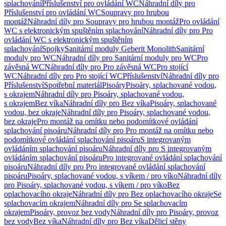
splachování
Příslušenství pro ovládání WC
Náhradní díly pro
Příslušenství pro ovládání WC
Soupravy pro hrubou
montáž
Náhradní díly pro Soupravy pro hrubou montáž
Pro ovládání
WC s elektronickým spuštěním splachování
Náhradní díly pro Pro
ovládání WC s elektronickým spuštěním
splachování
Spojky
Sanitární moduly Geberit Monolith
Sanitární
moduly pro WC
Náhradní díly pro Sanitární moduly pro WC
Pro
závěsná WC
Náhradní díly pro Pro závěsná WC
Pro stojící
WC
Náhradní díly pro Pro stojící WC
Příslušenství
Náhradní díly pro
Příslušenství
Spotřební materiál
Pisoáry
Pisoáry, splachované vodou,
s okrajem
Náhradní díly pro Pisoáry, splachované vodou,
s okrajem
Bez víka
Náhradní díly pro Bez víka
Pisoáry, splachované
vodou, bez okraje
Náhradní díly pro Pisoáry, splachované vodou,
bez okraje
Pro montáž na omítku nebo podomítkové ovládání
splachování pisoáru
Náhradní díly pro Pro montáž na omítku nebo
podomítkové ovládání splachování pisoáru
S integrovaným
ovládáním splachování pisoáru
Náhradní díly pro S integrovaným
ovládáním splachování pisoáru
Pro integrované ovládání splachování
pisoáru
Náhradní díly pro Pro integrované ovládání splachování
pisoáru
Pisoáry, splachované vodou, s víkem / pro víko
Náhradní díly
pro Pisoáry, splachované vodou, s víkem / pro víko
Bez
oplachovacího okraje
Náhradní díly pro Bez oplachovacího okraje
Se
splachovacím okrajem
Náhradní díly pro Se splachovacím
okrajem
Pisoáry, provoz bez vody
Náhradní díly pro Pisoáry, provoz
bez vody
Bez víka
Náhradní díly pro Bez víka
Dělicí stěny