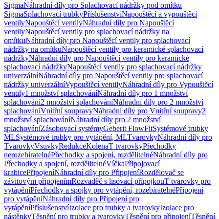
Sigma
Náhradní díly pro Splachovací nádržky pod omítku
Sigma
Splachovací trubky
Příslušenství
Napouštěcí a vypouštěcí
ventily
Napouštěcí ventily
Náhradní díly pro Napouštěcí
ventily
Napouštěcí ventily pro splachovací nádržky na
omítku
Náhradní díly pro Napouštěcí ventily pro splachovací
nádržky na omítku
Napouštěcí ventily pro keramické splachovací
nádržky
Náhradní díly pro Napouštěcí ventily pro keramické
splachovací nádržky
Napouštěcí ventily pro splachovací nádržky
univerzální
Náhradní díly pro Napouštěcí ventily pro splachovací
nádržky univerzální
Vypouštěcí ventily
Náhradní díly pro Vypouštěcí
ventily
1 množství splachování
Náhradní díly pro 1 množství
splachování
2 množství splachování
Náhradní díly pro 2 množství
splachování
Vnitřní soupravy
Náhradní díly pro Vnitřní soupravy
2
množství splachování
Náhradní díly pro 2 množství
splachování
Zásobovací systémy
Geberit FlowFit
Systémové trubky
ML
Systémové trubky pro vytápění, ML
Tvarovky
Náhradní díly pro
Tvarovky
Vsuvky
Redukce
Kolena
T tvarovky
Přechodky
nerozebíratelné
Přechodky a spojení, rozdělitelné
Náhradní díly pro
Přechodky a spojení, rozdělitelné
Víčka
Připojovací
krabice
Připojení
Náhradní díly pro Připojení
Rozdělovač se
závitovým připojením
Rozvaděč s lisovací přípojkou
T tvarovky pro
vytápění
Přechodky a spojky pro vytápění, rozebíratelné
Připojení
pro vytápění
Náhradní díly pro Připojení pro
vytápění
Příslušenství
Izolace pro trubky a tvarovky
Izolace pro
nástěnky
Těsnění pro trubky a tvarovky
Těsnění pro připojení
Těsnění