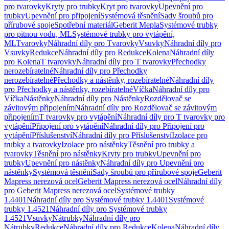
pro tvarovky
Kryty pro trubky
Kryt pro tvarovky
Upevnění pro
trubky
Upevnění pro připojení
Systémová těsnění
Sady šroubů pro
přírubové spoje
Spotřební materiál
Geberit Mepla
Systémové trubky
pro pitnou vodu, ML
Systémové trubky pro vytápění,
ML
Tvarovky
Náhradní díly pro Tvarovky
Vsuvky
Náhradní díly pro
Vsuvky
Redukce
Náhradní díly pro Redukce
Kolena
Náhradní díly
pro Kolena
T tvarovky
Náhradní díly pro T tvarovky
Přechodky
nerozebíratelné
Náhradní díly pro Přechodky
nerozebíratelné
Přechodky a nástěnky, rozebíratelné
Náhradní díly
pro Přechodky a nástěnky, rozebíratelné
Víčka
Náhradní díly pro
Víčka
Nástěnky
Náhradní díly pro Nástěnky
Rozdělovač se
závitovým připojením
Náhradní díly pro Rozdělovač se závitovým
připojením
T tvarovky pro vytápění
Náhradní díly pro T tvarovky pro
vytápění
Připojení pro vytápění
Náhradní díly pro Připojení pro
vytápění
Příslušenství
Náhradní díly pro Příslušenství
Izolace pro
trubky a tvarovky
Izolace pro nástěnky
Těsnění pro trubky a
tvarovky
Těsnění pro nástěnky
Kryty pro trubky
Upevnění pro
trubky
Upevnění pro nástěnky
Náhradní díly pro Upevnění pro
nástěnky
Systémová těsnění
Sady šroubů pro přírubové spoje
Geberit
Mapress nerezová ocel
Geberit Mapress nerezová ocel
Náhradní díly
pro Geberit Mapress nerezová ocel
Systémové trubky
1.4401
Náhradní díly pro Systémové trubky 1.4401
Systémové
trubky 1.4521
Náhradní díly pro Systémové trubky
1.4521
Vsuvky
Nátrubky
Náhradní díly pro
Nátrubky
Redukce
Náhradní díly pro Redukce
Kolena
Náhradní díly