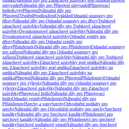
omítku
Náhradní díly pro Zápachové uzávěrky pod omítku
Připojení
umyvadel
Náhradní díly pro Připojení umyvadel
Připojovací
hrdlo
Kryty
Připojení
Náhradní díly pro
Připojení
Těsnění
Prodloužení
Ovládání
Odpadní soupravy pro
dřezy
Náhradní díly pro Odpadní soupravy pro dřezy
Trubkové
zápachové uzávěrky
Náhradní díly pro Trubkové zápachové
uzávěrky
Dvoukomorové zápachové uzávěrky
Náhradní díly pro
Dvoukomorové zápachové uzávěrky
Odpadní ventily pro
dřezy
Náhradní díly pro Odpadní ventily pro
dřezy
Příslušenství
Náhradní díly pro Příslušenství
Odpadní soupravy
pro zařízení
Náhradní díly pro Odpadní soupravy pro
zařízení
Trubkové zápachové uzávěrky
Náhradní díly pro Trubkové
zápachové uzávěrky
Zápachové uzávěrky pod omítku
Náhradní díly
pro Zápachové uzávěrky pod omítku
Zápachové uzávěrky na
omítku
Náhradní díly pro Zápachové uzávěrky na
omítku
Připojení
Náhradní díly pro Připojení
Příslušenství
Odpadní
soupravy pro výlevky
Náhradní díly pro Odpadní soupravy pro
výlevky
Zápachové uzávěrky
Náhradní díly pro Zápachové
uzávěrky
Připojovací hrdlo
Náhradní díly pro Připojovací
hrdlo
Odpadní ventily
Příslušenství
Náhradní díly pro
Příslušenství
Sprchy a vany
Sprchy
Odvodnění podlahy pro
sprchy
Náhradní díly pro Odvodnění podlahy pro sprchy
Sprchové
kanálky
Náhradní díly pro Sprchové kanálky
Příslušenství pro
sprchové kanálky
Náhradní díly pro Příslušenství pro sprchové
kanálky
Sprchové podlahové vpusti
Náhradní díly pro Sprchové