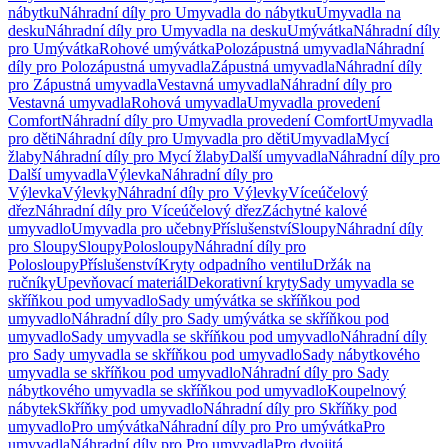
nábytku
Náhradní díly pro Umyvadla do nábytku
Umyvadla na
desku
Náhradní díly pro Umyvadla na desku
Umývátka
Náhradní díly
pro Umývátka
Rohové umývátka
Polozápustná umyvadla
Náhradní
díly pro Polozápustná umyvadla
Zápustná umyvadla
Náhradní díly
pro Zápustná umyvadla
Vestavná umyvadla
Náhradní díly pro
Vestavná umyvadla
Rohová umyvadla
Umyvadla provedení
Comfort
Náhradní díly pro Umyvadla provedení Comfort
Umyvadla
pro děti
Náhradní díly pro Umyvadla pro děti
Umyvadla
Mycí
žlaby
Náhradní díly pro Mycí žlaby
Další umyvadla
Náhradní díly pro
Další umyvadla
Výlevka
Náhradní díly pro
Výlevka
Výlevky
Náhradní díly pro Výlevky
Víceúčelový
dřez
Náhradní díly pro Víceúčelový dřez
Záchytné kalové
umyvadlo
Umyvadla pro učebny
Příslušenství
Sloupy
Náhradní díly
pro Sloupy
Sloupy
Polosloupy
Náhradní díly pro
Polosloupy
Příslušenství
Kryty odpadního ventilu
Držák na
ručníky
Upevňovací materiál
Dekorativní kryty
Sady umyvadla se
skříňkou pod umyvadlo
Sady umývátka se skříňkou pod
umyvadlo
Náhradní díly pro Sady umývátka se skříňkou pod
umyvadlo
Sady umyvadla se skříňkou pod umyvadlo
Náhradní díly
pro Sady umyvadla se skříňkou pod umyvadlo
Sady nábytkového
umyvadla se skříňkou pod umyvadlo
Náhradní díly pro Sady
nábytkového umyvadla se skříňkou pod umyvadlo
Koupelnový
nábytek
Skříňky pod umyvadlo
Náhradní díly pro Skříňky pod
umyvadlo
Pro umývátka
Náhradní díly pro Pro umývátka
Pro
umyvadla
Náhradní díly pro Pro umyvadla
Pro dvojitá