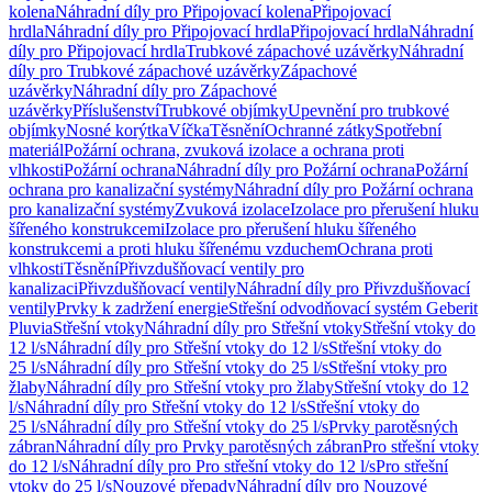
kolena
Náhradní díly pro Připojovací kolena
Připojovací
hrdla
Náhradní díly pro Připojovací hrdla
Připojovací hrdla
Náhradní
díly pro Připojovací hrdla
Trubkové zápachové uzávěrky
Náhradní
díly pro Trubkové zápachové uzávěrky
Zápachové
uzávěrky
Náhradní díly pro Zápachové
uzávěrky
Příslušenství
Trubkové objímky
Upevnění pro trubkové
objímky
Nosné korýtka
Víčka
Těsnění
Ochranné zátky
Spotřební
materiál
Požární ochrana, zvuková izolace a ochrana proti
vlhkosti
Požární ochrana
Náhradní díly pro Požární ochrana
Požární
ochrana pro kanalizační systémy
Náhradní díly pro Požární ochrana
pro kanalizační systémy
Zvuková izolace
Izolace pro přerušení hluku
šířeného konstrukcemi
Izolace pro přerušení hluku šířeného
konstrukcemi a proti hluku šířenému vzduchem
Ochrana proti
vlhkosti
Těsnění
Přivzdušňovací ventily pro
kanalizaci
Přivzdušňovací ventily
Náhradní díly pro Přivzdušňovací
ventily
Prvky k zadržení energie
Střešní odvodňovací systém Geberit
Pluvia
Střešní vtoky
Náhradní díly pro Střešní vtoky
Střešní vtoky do
12 l/s
Náhradní díly pro Střešní vtoky do 12 l/s
Střešní vtoky do
25 l/s
Náhradní díly pro Střešní vtoky do 25 l/s
Střešní vtoky pro
žlaby
Náhradní díly pro Střešní vtoky pro žlaby
Střešní vtoky do 12
l/s
Náhradní díly pro Střešní vtoky do 12 l/s
Střešní vtoky do
25 l/s
Náhradní díly pro Střešní vtoky do 25 l/s
Prvky parotěsných
zábran
Náhradní díly pro Prvky parotěsných zábran
Pro střešní vtoky
do 12 l/s
Náhradní díly pro Pro střešní vtoky do 12 l/s
Pro střešní
vtoky do 25 l/s
Nouzové přepady
Náhradní díly pro Nouzové