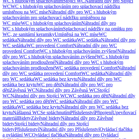
WC s hlubokým splachováním
Stojící WC
Náhradní díly pro Stojící
WC
WC s hlubokým splachováním pro splachovací nádržku
umístěnou na WC míse
Náhradní díly pro WC s hlubokým
splachováním pro splachovací nádržku umístěnou na
WC míse
WC s hlubokým splachováním
Náhradní díly pro
WC s hlubokým splachováním
Splachovací nádržky na omítku pro
WC, ze sanitární keramiky
Umístěná na WC míse
WC
sedátka
Náhradní díly pro WC sedátka
WC sedátka
Náhradní díly pro
WC sedátka
WC provedení Comfort
Náhradní díly pro WC
provedení Comfort
WC s hlubokým splachováním zvýšené
Náhradní
díly pro WC s hlubokým splachováním zvýšené
WC s hlubokým
splachováním prodloužené
Náhradní díly pro WC s hlubokým
splachováním prodloužené
WC sedátka provedení Comfort
Náhradní
díly pro WC sedátka provedení Comfort
WC sedátka
Náhradní díly
pro WC sedátka
WC sedátka bez krytu
Náhradní díly pro WC
sedátka bez krytu
WC pro děti
Náhradní díly pro WC pro
děti
Závěsná WC
Náhradní díly pro Závěsná WC
Stojící
WC
Náhradní díly pro Stojící WC
WC sedátka pro děti
Náhradní díly
pro WC sedátka pro děti
WC sedátka
Náhradní díly pro WC
sedátka
WC sedátka bez krytu
Náhradní díly pro WC sedátka bez
krytu
Nášlapná WC
Se spláchnutím
Příslušenství
Připojení
Upevňovací
materiál
Bidety
Závěsné bidety
Náhradní díly pro Závěsné
bidety
Stojící bidety
Náhradní díly pro Stojící
bidety
Příslušenství
Náhradní díly pro Příslušenství
Ovládací tlačítka
a ovládání WC
Ovládací tlačítka
Náhradní díly pro Ovládací