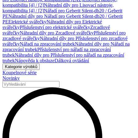
kompatibilita [4] / [2]
Náhradní díly pro Lisovací nástroje,
kompatibilita [4] / [2]
Nářadí pro Geberit Silent-db20 / Geberit
PE
Náhradní díly pro Nářadí pro Geberit Silent-db20 / Geberit
PE
Elektrické svářečky
Náhradní díly pro Elektrické
svářečky
Příslušenství pro elektrické svářečky
Zrcadlové
svářečky
Náhradní díly pro Zrcadlové svářečky
Příslušenství pro
zrcadlové svářečky
Náhradní díly pro Příslušenství pro zrcadlové
svářečky
Nářadí na zpracování trubek
Náhradní díly pro Nářadí na
zpracování trubek
Příslušenství pro nářadí na zpracování
trubek
Náhradní díly pro Příslušenství pro nářadí na zpracování
trubek
Nápověda k obsluze
Dálková ovládání
Kategorie výrobků
Koupelnové série
Novinky