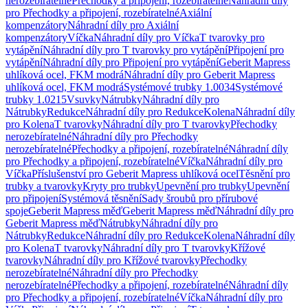
nerozebíratelné
Přechodky a připojení, rozebíratelné
Náhradní díly
pro Přechodky a připojení, rozebíratelné
Axiální
kompenzátory
Náhradní díly pro Axiální
kompenzátory
Víčka
Náhradní díly pro Víčka
T tvarovky pro
vytápění
Náhradní díly pro T tvarovky pro vytápění
Připojení pro
vytápění
Náhradní díly pro Připojení pro vytápění
Geberit Mapress
uhlíková ocel, FKM modrá
Náhradní díly pro Geberit Mapress
uhlíková ocel, FKM modrá
Systémové trubky 1.0034
Systémové
trubky 1.0215
Vsuvky
Nátrubky
Náhradní díly pro
Nátrubky
Redukce
Náhradní díly pro Redukce
Kolena
Náhradní díly
pro Kolena
T tvarovky
Náhradní díly pro T tvarovky
Přechodky
nerozebíratelné
Náhradní díly pro Přechodky
nerozebíratelné
Přechodky a připojení, rozebíratelné
Náhradní díly
pro Přechodky a připojení, rozebíratelné
Víčka
Náhradní díly pro
Víčka
Příslušenství pro Geberit Mapress uhlíková ocel
Těsnění pro
trubky a tvarovky
Kryty pro trubky
Upevnění pro trubky
Upevnění
pro připojení
Systémová těsnění
Sady šroubů pro přírubové
spoje
Geberit Mapress měď
Geberit Mapress měď
Náhradní díly pro
Geberit Mapress měď
Nátrubky
Náhradní díly pro
Nátrubky
Redukce
Náhradní díly pro Redukce
Kolena
Náhradní díly
pro Kolena
T tvarovky
Náhradní díly pro T tvarovky
Křížové
tvarovky
Náhradní díly pro Křížové tvarovky
Přechodky
nerozebíratelné
Náhradní díly pro Přechodky
nerozebíratelné
Přechodky a připojení, rozebíratelné
Náhradní díly
pro Přechodky a připojení, rozebíratelné
Víčka
Náhradní díly pro