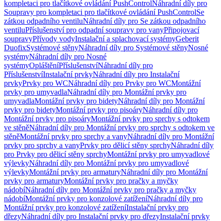
kompletaci pro tlačítkové ovládání PushControl
Náhradní díly pro
Soupravy pro kompletaci pro tlačítkové ovládání PushControl
Se
zátkou odpadního ventilu
Náhradní díly pro Se zátkou odpadního
ventilu
Příslušenství pro odpadní soupravy pro vany
Připojovací
soupravy
Přívody vody
Instalační a splachovací systémy
Geberit
Duofix
Systémové stěny
Náhradní díly pro Systémové stěny
Nosné
systémy
Náhradní díly pro Nosné
systémy
Opláštění
Příslušenství
Náhradní díly pro
Příslušenství
Instalační prvky
Náhradní díly pro Instalační
prvky
Prvky pro WC
Náhradní díly pro Prvky pro WC
Montážní
prvky pro umyvadla
Náhradní díly pro Montážní prvky pro
umyvadla
Montážní prvky pro bidety
Náhradní díly pro Montážní
prvky pro bidety
Montážní prvky pro pisoáry
Náhradní díly pro
Montážní prvky pro pisoáry
Montážní prvky pro sprchy s odtokem
ve stěně
Náhradní díly pro Montážní prvky pro sprchy s odtokem ve
stěně
Montážní prvky pro sprchy a vany
Náhradní díly pro Montážní
prvky pro sprchy a vany
Prvky pro dělicí stěny sprchy
Náhradní díly
pro Prvky pro dělicí stěny sprchy
Montážní prvky pro umyvadlové
výlevky
Náhradní díly pro Montážní prvky pro umyvadlové
výlevky
Montážní prvky pro armatury
Náhradní díly pro Montážní
prvky pro armatury
Montážní prvky pro pračky a myčky
nádobí
Náhradní díly pro Montážní prvky pro pračky a myčky
nádobí
Montážní prvky pro konzolové zatížení
Náhradní díly pro
Montážní prvky pro konzolové zatížení
Instalační prvky pro
dřezy
Náhradní díly pro Instalační prvky pro dřezy
Instalační prvky