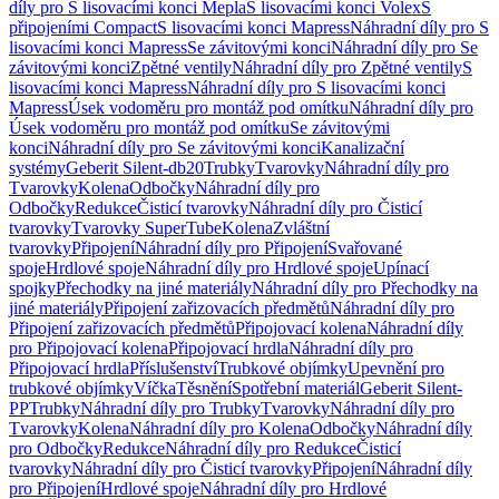
díly pro S lisovacími konci Mepla
S lisovacími konci Volex
S
připojeními Compact
S lisovacími konci Mapress
Náhradní díly pro S
lisovacími konci Mapress
Se závitovými konci
Náhradní díly pro Se
závitovými konci
Zpětné ventily
Náhradní díly pro Zpětné ventily
S
lisovacími konci Mapress
Náhradní díly pro S lisovacími konci
Mapress
Úsek vodoměru pro montáž pod omítku
Náhradní díly pro
Úsek vodoměru pro montáž pod omítku
Se závitovými
konci
Náhradní díly pro Se závitovými konci
Kanalizační
systémy
Geberit Silent-db20
Trubky
Tvarovky
Náhradní díly pro
Tvarovky
Kolena
Odbočky
Náhradní díly pro
Odbočky
Redukce
Čisticí tvarovky
Náhradní díly pro Čisticí
tvarovky
Tvarovky SuperTube
Kolena
Zvláštní
tvarovky
Připojení
Náhradní díly pro Připojení
Svařované
spoje
Hrdlové spoje
Náhradní díly pro Hrdlové spoje
Upínací
spojky
Přechodky na jiné materiály
Náhradní díly pro Přechodky na
jiné materiály
Připojení zařizovacích předmětů
Náhradní díly pro
Připojení zařizovacích předmětů
Připojovací kolena
Náhradní díly
pro Připojovací kolena
Připojovací hrdla
Náhradní díly pro
Připojovací hrdla
Příslušenství
Trubkové objímky
Upevnění pro
trubkové objímky
Víčka
Těsnění
Spotřební materiál
Geberit Silent-
PP
Trubky
Náhradní díly pro Trubky
Tvarovky
Náhradní díly pro
Tvarovky
Kolena
Náhradní díly pro Kolena
Odbočky
Náhradní díly
pro Odbočky
Redukce
Náhradní díly pro Redukce
Čisticí
tvarovky
Náhradní díly pro Čisticí tvarovky
Připojení
Náhradní díly
pro Připojení
Hrdlové spoje
Náhradní díly pro Hrdlové