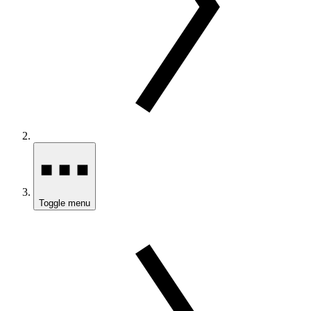
Toggle menu