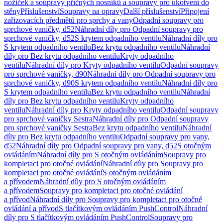
nožiček a soupravy příčných nosníků a soupravy pro ukotvení do
stěny
Příslušenství
Soupravy na opravy
Další příslušenství
Připojení
zařizovacích předmětů pro sprchy a vany
Odpadní soupravy pro
sprchové vaničky, d52
Náhradní díly pro Odpadní soupravy pro
sprchové vaničky, d52
S krytem odpadního ventilu
Náhradní díly pro
S krytem odpadního ventilu
Bez krytu odpadního ventilu
Náhradní
díly pro Bez krytu odpadního ventilu
Kryty odpadního
ventilu
Náhradní díly pro Kryty odpadního ventilu
Odpadní soupravy
pro sprchové vaničky, d90
Náhradní díly pro Odpadní soupravy pro
sprchové vaničky, d90
S krytem odpadního ventilu
Náhradní díly pro
S krytem odpadního ventilu
Bez krytu odpadního ventilu
Náhradní
díly pro Bez krytu odpadního ventilu
Kryty odpadního
ventilu
Náhradní díly pro Kryty odpadního ventilu
Odpadní soupravy
pro sprchové vaničky Sestra
Náhradní díly pro Odpadní soupravy
pro sprchové vaničky Sestra
Bez krytu odpadního ventilu
Náhradní
díly pro Bez krytu odpadního ventilu
Odpadní soupravy pro vany,
d52
Náhradní díly pro Odpadní soupravy pro vany, d52
S otočným
ovládáním
Náhradní díly pro S otočným ovládáním
Soupravy pro
kompletaci pro otočné ovládání
Náhradní díly pro Soupravy pro
kompletaci pro otočné ovládání
S otočným ovládáním
a přívodem
Náhradní díly pro S otočným ovládáním
a přívodem
Soupravy pro kompletaci pro otočné ovládání
a přívod
Náhradní díly pro Soupravy pro kompletaci pro otočné
ovládání a přívod
S tlačítkovým ovládáním PushControl
Náhradní
díly pro S tlačítkovým ovládáním PushControl
Soupravy pro