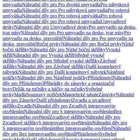
umyvadla
Náhradní díly pro Pro dvojitá umyvadla
Pro nábytková
umyvadla
Náhradní díly pro Pro nábytková umyvadla
Pro rohová
umývátka
Náhradní díly pro Pro rohová umývátka
Pro rohová
umyvadla
Náhradní díly pro Pro rohová umyvadla
Umyvadlové
desky
Náhradní díly pro Umyvadlové desky
Pro umyvadlo na desku,
tvar mísy
Náhradní díly pro Pro umyvadlo na desku, tvar mísy
Pro
umyvadlo na desku, pravoúhlé
Náhradní díly pro Pro umyvadlo na
desku, pravoúhlé
Boční prvky
Náhradní díly pro Boční prvky
Nízké
boční skříňky
Náhradní díly pro Nízké boční skříňky
Vysoká
skříň
Náhradní díly pro Vysoká skříň
Středně vysoké
skříňky
Náhradní díly pro Středně vysoké skříňky
Závěsné
skříňky
Náhradní díly pro Závěsné skříňky
Další koupelnový
nábytek
Náhradní díly pro Další koupelnový nábytek
Nástěnné
poličky
Náhradní díly pro Nástěnné poličky
Příslušenství
Náhradní
díly pro Příslušenství
Přihrádky do zásuvky a organizační
boxy
Držák na ručníky a háčky na ručníky
Světelné
prvky
Madla
Soupravy nožiček
Magnetické tabule
Zásuvky
Náhradní
díly pro Zásuvky
Další příslušenství
Zrcadla a zrcadlové
skříňky
Zrcadlo
Náhradní díly pro Zrcadlo
S integrovaným
osvětlením
Náhradní díly pro S integrovaným osvětlením
Bez
integrovaného osvětlení
Zrcadlové skříňky
Náhradní díly pro
Zrcadlové skříňky
S integrovaným osvětlením
Náhradní díly pro
S integrovaným osvětlením
Bez integrovaného osvětlení
Náhradní
díly pro Bez integrovaného osvětlení
Příslušenství
Světelné
prvky
Madla
Další příslušenství
Zásuvky
Armatury
Umyvadlové