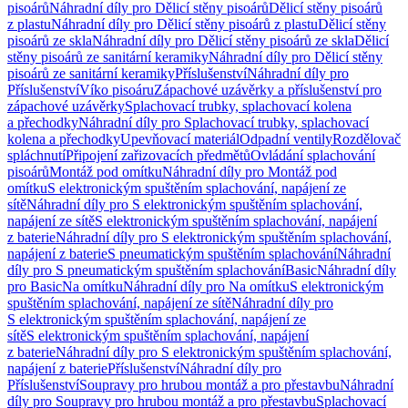
pisoárů
Náhradní díly pro Dělicí stěny pisoárů
Dělicí stěny pisoárů
z plastu
Náhradní díly pro Dělicí stěny pisoárů z plastu
Dělicí stěny
pisoárů ze skla
Náhradní díly pro Dělicí stěny pisoárů ze skla
Dělicí
stěny pisoárů ze sanitární keramiky
Náhradní díly pro Dělicí stěny
pisoárů ze sanitární keramiky
Příslušenství
Náhradní díly pro
Příslušenství
Víko pisoáru
Zápachové uzávěrky a příslušenství pro
zápachové uzávěrky
Splachovací trubky, splachovací kolena
a přechodky
Náhradní díly pro Splachovací trubky, splachovací
kolena a přechodky
Upevňovací materiál
Odpadní ventily
Rozdělovač
spláchnutí
Připojení zařizovacích předmětů
Ovládání splachování
pisoárů
Montáž pod omítku
Náhradní díly pro Montáž pod
omítku
S elektronickým spuštěním splachování, napájení ze
sítě
Náhradní díly pro S elektronickým spuštěním splachování,
napájení ze sítě
S elektronickým spuštěním splachování, napájení
z baterie
Náhradní díly pro S elektronickým spuštěním splachování,
napájení z baterie
S pneumatickým spuštěním splachování
Náhradní
díly pro S pneumatickým spuštěním splachování
Basic
Náhradní díly
pro Basic
Na omítku
Náhradní díly pro Na omítku
S elektronickým
spuštěním splachování, napájení ze sítě
Náhradní díly pro
S elektronickým spuštěním splachování, napájení ze
sítě
S elektronickým spuštěním splachování, napájení
z baterie
Náhradní díly pro S elektronickým spuštěním splachování,
napájení z baterie
Příslušenství
Náhradní díly pro
Příslušenství
Soupravy pro hrubou montáž a pro přestavbu
Náhradní
díly pro Soupravy pro hrubou montáž a pro přestavbu
Splachovací