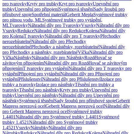
pro tvarovky
Kryty pro trubky
Kryt pro tvarovky
Upevnění pro
trubky
Upevnění pro připojení
Systémová těsnění
Sady šroubů pro
přírubové spoje
Spotřební materiál
Geberit Mepla
Systémové trubky
pro pitnou vodu, ML
Systémové trubky pro vytápění,
ML
Tvarovky
Náhradní díly pro Tvarovky
Vsuvky
Náhradní díly pro
Vsuvky
Redukce
Náhradní díly pro Redukce
Kolena
Náhradní díly
pro Kolena
T tvarovky
Náhradní díly pro T tvarovky
Přechodky
nerozebíratelné
Náhradní díly pro Přechodky
nerozebíratelné
Přechodky a nástěnky, rozebíratelné
Náhradní díly
pro Přechodky a nástěnky, rozebíratelné
Víčka
Náhradní díly pro
Víčka
Nástěnky
Náhradní díly pro Nástěnky
Rozdělovač se
závitovým připojením
Náhradní díly pro Rozdělovač se závitovým
připojením
T tvarovky pro vytápění
Náhradní díly pro T tvarovky pro
vytápění
Připojení pro vytápění
Náhradní díly pro Připojení pro
vytápění
Příslušenství
Náhradní díly pro Příslušenství
Izolace pro
trubky a tvarovky
Izolace pro nástěnky
Těsnění pro trubky a
tvarovky
Těsnění pro nástěnky
Kryty pro trubky
Upevnění pro
trubky
Upevnění pro nástěnky
Náhradní díly pro Upevnění pro
nástěnky
Systémová těsnění
Sady šroubů pro přírubové spoje
Geberit
Mapress nerezová ocel
Geberit Mapress nerezová ocel
Náhradní díly
pro Geberit Mapress nerezová ocel
Systémové trubky
1.4401
Náhradní díly pro Systémové trubky 1.4401
Systémové
trubky 1.4521
Náhradní díly pro Systémové trubky
1.4521
Vsuvky
Nátrubky
Náhradní díly pro
Nátrubky
Redukce
Náhradní díly pro Redukce
Kolena
Náhradní díly