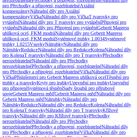
nerozebíratelné
Přechodky a připojení, rozebíratelné
Náhradní díly
pro Přechodky a připojení, rozebíratelné
Axiální
kompenzátory
Náhradní díly pro Axiální
kompenzátory
Víčka
Náhradní díly pro Víčka
T tvarovky pro
vytápění
Náhradní díly pro T tvarovky pro vytápění
Připojení pro
vytápění
Náhradní díly pro Připojení pro vytápění
Geberit Mapress
uhlíková ocel, FKM modrá
Náhradní díly pro Geberit Mapress
uhlíková ocel, FKM modrá
Systémové trubky 1.0034
Systémové
trubky 1.0215
Vsuvky
Nátrubky
Náhradní díly pro
Nátrubky
Redukce
Náhradní díly pro Redukce
Kolena
Náhradní díly
pro Kolena
T tvarovky
Náhradní díly pro T tvarovky
Přechodky
nerozebíratelné
Náhradní díly pro Přechodky
nerozebíratelné
Přechodky a připojení, rozebíratelné
Náhradní díly
pro Přechodky a připojení, rozebíratelné
Víčka
Náhradní díly pro
Víčka
Příslušenství pro Geberit Mapress uhlíková ocel
Těsnění pro
trubky a tvarovky
Kryty pro trubky
Upevnění pro trubky
Upevnění
pro připojení
Systémová těsnění
Sady šroubů pro přírubové
spoje
Geberit Mapress měď
Geberit Mapress měď
Náhradní díly pro
Geberit Mapress měď
Nátrubky
Náhradní díly pro
Nátrubky
Redukce
Náhradní díly pro Redukce
Kolena
Náhradní díly
pro Kolena
T tvarovky
Náhradní díly pro T tvarovky
Křížové
tvarovky
Náhradní díly pro Křížové tvarovky
Přechodky
nerozebíratelné
Náhradní díly pro Přechodky
nerozebíratelné
Přechodky a připojení, rozebíratelné
Náhradní díly
pro Přechodky a připojení, rozebíratelné
Víčka
Náhradní díly pro