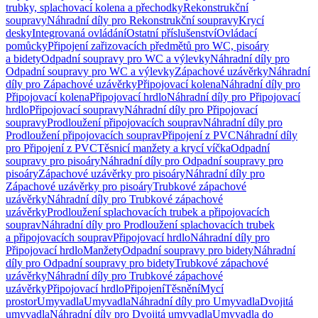
trubky, splachovací kolena a přechodky
Rekonstrukční
soupravy
Náhradní díly pro Rekonstrukční soupravy
Krycí
desky
Integrovaná ovládání
Ostatní příslušenství
Ovládací
pomůcky
Připojení zařizovacích předmětů pro WC, pisoáry
a bidety
Odpadní soupravy pro WC a výlevky
Náhradní díly pro
Odpadní soupravy pro WC a výlevky
Zápachové uzávěrky
Náhradní
díly pro Zápachové uzávěrky
Připojovací kolena
Náhradní díly pro
Připojovací kolena
Připojovací hrdlo
Náhradní díly pro Připojovací
hrdlo
Připojovací soupravy
Náhradní díly pro Připojovací
soupravy
Prodloužení připojovacích souprav
Náhradní díly pro
Prodloužení připojovacích souprav
Připojení z PVC
Náhradní díly
pro Připojení z PVC
Těsnicí manžety a krycí víčka
Odpadní
soupravy pro pisoáry
Náhradní díly pro Odpadní soupravy pro
pisoáry
Zápachové uzávěrky pro pisoáry
Náhradní díly pro
Zápachové uzávěrky pro pisoáry
Trubkové zápachové
uzávěrky
Náhradní díly pro Trubkové zápachové
uzávěrky
Prodloužení splachovacích trubek a připojovacích
souprav
Náhradní díly pro Prodloužení splachovacích trubek
a připojovacích souprav
Připojovací hrdlo
Náhradní díly pro
Připojovací hrdlo
Manžety
Odpadní soupravy pro bidety
Náhradní
díly pro Odpadní soupravy pro bidety
Trubkové zápachové
uzávěrky
Náhradní díly pro Trubkové zápachové
uzávěrky
Připojovací hrdlo
Připojení
Těsnění
Mycí
prostor
Umyvadla
Umyvadla
Náhradní díly pro Umyvadla
Dvojitá
umyvadla
Náhradní díly pro Dvojitá umyvadla
Umyvadla do