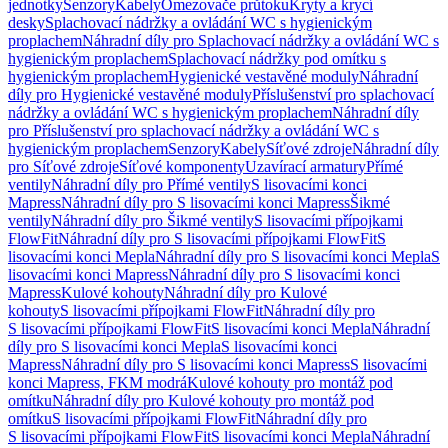
jednotky
Senzory
Kabely
Omezovače průtoku
Kryty a krycí
desky
Splachovací nádržky a ovládání WC s hygienickým
proplachem
Náhradní díly pro Splachovací nádržky a ovládání WC s
hygienickým proplachem
Splachovací nádržky pod omítku s
hygienickým proplachem
Hygienické vestavěné moduly
Náhradní
díly pro Hygienické vestavěné moduly
Příslušenství pro splachovací
nádržky a ovládání WC s hygienickým proplachem
Náhradní díly
pro Příslušenství pro splachovací nádržky a ovládání WC s
hygienickým proplachem
Senzory
Kabely
Síťové zdroje
Náhradní díly
pro Síťové zdroje
Síťové komponenty
Uzavírací armatury
Přímé
ventily
Náhradní díly pro Přímé ventily
S lisovacími konci
Mapress
Náhradní díly pro S lisovacími konci Mapress
Šikmé
ventily
Náhradní díly pro Šikmé ventily
S lisovacími přípojkami
FlowFit
Náhradní díly pro S lisovacími přípojkami FlowFit
S
lisovacími konci Mepla
Náhradní díly pro S lisovacími konci Mepla
S
lisovacími konci Mapress
Náhradní díly pro S lisovacími konci
Mapress
Kulové kohouty
Náhradní díly pro Kulové
kohouty
S lisovacími přípojkami FlowFit
Náhradní díly pro
S lisovacími přípojkami FlowFit
S lisovacími konci Mepla
Náhradní
díly pro S lisovacími konci Mepla
S lisovacími konci
Mapress
Náhradní díly pro S lisovacími konci Mapress
S lisovacími
konci Mapress, FKM modrá
Kulové kohouty pro montáž pod
omítku
Náhradní díly pro Kulové kohouty pro montáž pod
omítku
S lisovacími přípojkami FlowFit
Náhradní díly pro
S lisovacími přípojkami FlowFit
S lisovacími konci Mepla
Náhradní