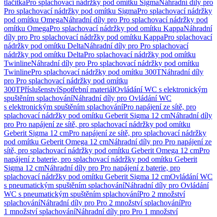
tlačítka
Pro splachovací nádržky pod omítku Sigma
Náhradní díly pro
Pro splachovací nádržky pod omítku Sigma
Pro splachovací nádržky
pod omítku Omega
Náhradní díly pro Pro splachovací nádržky pod
omítku Omega
Pro splachovací nádržky pod omítku Kappa
Náhradní
díly pro Pro splachovací nádržky pod omítku Kappa
Pro splachovací
nádržky pod omítku Delta
Náhradní díly pro Pro splachovací
nádržky pod omítku Delta
Pro splachovací nádržky pod omítku
Twinline
Náhradní díly pro Pro splachovací nádržky pod omítku
Twinline
Pro splachovací nádržky pod omítku 300T
Náhradní díly
pro Pro splachovací nádržky pod omítku
300T
Příslušenství
Spotřební materiál
Ovládání WC s elektronickým
spuštěním splachování
Náhradní díly pro Ovládání WC
s elektronickým spuštěním splachování
Pro napájení ze sítě, pro
splachovací nádržky pod omítku Geberit Sigma 12 cm
Náhradní díly
pro Pro napájení ze sítě, pro splachovací nádržky pod omítku
Geberit Sigma 12 cm
Pro napájení ze sítě, pro splachovací nádržky
pod omítku Geberit Omega 12 cm
Náhradní díly pro Pro napájení ze
sítě, pro splachovací nádržky pod omítku Geberit Omega 12 cm
Pro
napájení z baterie, pro splachovací nádržky pod omítku Geberit
Sigma 12 cm
Náhradní díly pro Pro napájení z baterie, pro
splachovací nádržky pod omítku Geberit Sigma 12 cm
Ovládání WC
s pneumatickým spuštěním splachování
Náhradní díly pro Ovládání
WC s pneumatickým spuštěním splachování
Pro 2 množství
splachování
Náhradní díly pro Pro 2 množství splachování
Pro
1 množství splachování
Náhradní díly pro Pro 1 množství