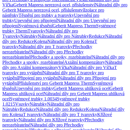
Víčka
Geberit Mapress nerezová ocel, příslušenství
Náhradní díly pro
Geberit Mapress nerezová ocel, příslušenství
Izolace pro
nástěnky
Těsnění pro trubky a tvarovky
Upevnění pro
trubky
Upevnění pro připojení
Náhradní díly pro Upevnění pro
připojení
Systémová těsnění
Geberit Mapress Therm
Systémové
trubky Therm
Tvarovky
Náhradní díly pro
Tvarovky
Nátrubky
Náhradní díly pro Nátrubky
Redukce
Náhradní
díly pro Redukce
Kolena
Náhradní díly pro Kolena
T
tvarovky
Náhradní díly pro T tvarovky
Přechodky
nerozebíratelné
Náhradní díly pro Přechodky
nerozebíratelné
Přechodky a spojky, rozebíratelné
Náhradní díly pro
Přechodky a spojky, rozebíratelné
Axiální kompenzátory
Náhradní
díly pro Axiální kompenzátory
Víčka
Náhradní díly pro Víčka
T
tvarovky pro vytápění
Náhradní díly pro T tvarovky pro
vytápění
Připojení pro vytápění
Náhradní díly pro Připojení pro
vytápění
Příslušenství pro Geberit Mapress Therm
Systémová
těsnění
Upevnění pro trubky
Geberit Mapress uhlíková ocel
Geberit
Mapress uhlíková ocel
Náhradní díly pro Geberit Mapress uhlíková
ocel
Systémové trubky 1.0034
Systémové trubky
1.0215
Vsuvky
Nátrubky
Náhradní díly pro
Nátrubky
Redukce
Náhradní díly pro Redukce
Kolena
Náhradní díly
pro Kolena
T tvarovky
Náhradní díly pro T tvarovky
Křížové
tvarovky
Náhradní díly pro Křížové tvarovky
Přechodky
nerozebíratelné
Náhradní díly pro Přechodky