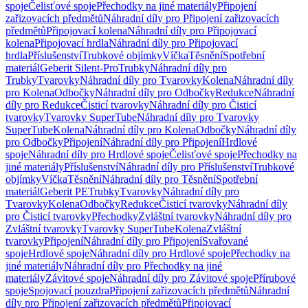
spoje
Čelisťové spoje
Přechodky na jiné materiály
Připojení
zařizovacích předmětů
Náhradní díly pro Připojení zařizovacích
předmětů
Připojovací kolena
Náhradní díly pro Připojovací
kolena
Připojovací hrdla
Náhradní díly pro Připojovací
hrdla
Příslušenství
Trubkové objímky
Víčka
Těsnění
Spotřební
materiál
Geberit Silent-Pro
Trubky
Náhradní díly pro
Trubky
Tvarovky
Náhradní díly pro Tvarovky
Kolena
Náhradní díly
pro Kolena
Odbočky
Náhradní díly pro Odbočky
Redukce
Náhradní
díly pro Redukce
Čisticí tvarovky
Náhradní díly pro Čisticí
tvarovky
Tvarovky SuperTube
Náhradní díly pro Tvarovky
SuperTube
Kolena
Náhradní díly pro Kolena
Odbočky
Náhradní díly
pro Odbočky
Připojení
Náhradní díly pro Připojení
Hrdlové
spoje
Náhradní díly pro Hrdlové spoje
Čelisťové spoje
Přechodky na
jiné materiály
Příslušenství
Náhradní díly pro Příslušenství
Trubkové
objímky
Víčka
Těsnění
Náhradní díly pro Těsnění
Spotřební
materiál
Geberit PE
Trubky
Tvarovky
Náhradní díly pro
Tvarovky
Kolena
Odbočky
Redukce
Čisticí tvarovky
Náhradní díly
pro Čisticí tvarovky
Přechodky
Zvláštní tvarovky
Náhradní díly pro
Zvláštní tvarovky
Tvarovky SuperTube
Kolena
Zvláštní
tvarovky
Připojení
Náhradní díly pro Připojení
Svařované
spoje
Hrdlové spoje
Náhradní díly pro Hrdlové spoje
Přechodky na
jiné materiály
Náhradní díly pro Přechodky na jiné
materiály
Závitové spoje
Náhradní díly pro Závitové spoje
Přírubové
spoje
Spojovací pouzdra
Připojení zařizovacích předmětů
Náhradní
díly pro Připojení zařizovacích předmětů
Připojovací