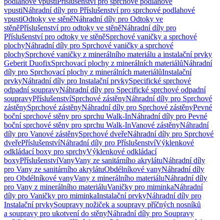
podlahové vpusti
Příslušenství pro sprchové podlahové
vpusti
Náhradní díly pro Příslušenství pro sprchové podlahové
vpusti
Odtoky ve stěně
Náhradní díly pro Odtoky ve
stěně
Příslušenství pro odtoky ve stěně
Náhradní díly pro
Příslušenství pro odtoky ve stěně
Sprchové vaničky a sprchové
plochy
Náhradní díly pro Sprchové vaničky a sprchové
plochy
Sprchové vaničky z minerálního materiálu a instalační prvky
Geberit Duofix
Sprchovací plochy z minerálních materiálů
Náhradní
díly pro Sprchovací plochy z minerálních materiálů
Instalační
prvky
Náhradní díly pro Instalační prvky
Specifické sprchové
odpadní soupravy
Náhradní díly pro Specifické sprchové odpadní
soupravy
Příslušenství
Sprchové zástěny
Náhradní díly pro Sprchové
zástěny
Sprchové zástěny
Náhradní díly pro Sprchové zástěny
Pevné
boční sprchové stěny pro sprchu Walk-In
Náhradní díly pro Pevné
boční sprchové stěny pro sprchu Walk-In
Vanové zástěny
Náhradní
díly pro Vanové zástěny
Sprchové dveře
Náhradní díly pro Sprchové
dveře
Příslušenství
Náhradní díly pro Příslušenství
Výklenkové
odkládací boxy pro sprchy
Výklenkové odkládací
boxy
Příslušenství
Vany
Vany ze sanitárního akrylátu
Náhradní díly
pro Vany ze sanitárního akrylátu
Obdélníkové vany
Náhradní díly
pro Obdélníkové vany
Vany z minerálního materiálu
Náhradní díly
pro Vany z minerálního materiálu
Vaničky pro miminka
Náhradní
díly pro Vaničky pro miminka
Instalační prvky
Náhradní díly pro
Instalační prvky
Soupravy nožiček a soupravy příčných nosníků
a soupravy pro ukotvení do stěny
Náhradní díly pro Soupravy