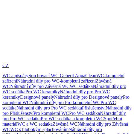
CZ
WC a pisoáry
Sprchovací WC Geberit AquaClean
WC-kompletní
zařízení
Náhradní díly pro WC-kompletní zařízení
Závěsná
WC
Náhradní díly pro Závěsná WC
WC sedátka
Náhradní díly pro
WC sedátka
Pro WC keramiky
Náhradní díly pro Pro WC
keramiky
Designové panely
Náhradní díly pro Designové panely
Pro
kompletní WC
Náhradní díly pro Pro kompletní WC
Pro WC
sedátka
Náhradní díly pro Pro WC sedátka
Příslušenství
Náhradní díly
pro Příslušenství
Pro kompletní WC
Pro WC sedátka
Náhradní díly
pro Pro WC sedátka
Pro WC sedátka a kompletní WC
Spotřební
materiál
WC a WC sedátka
Závěsná WC
Náhradní díly pro Závěsná
WC
WC s hlubokým splachováním
Náhradní díly pro