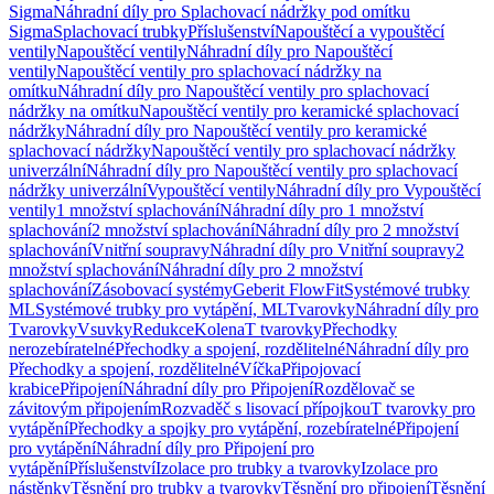
Sigma
Náhradní díly pro Splachovací nádržky pod omítku
Sigma
Splachovací trubky
Příslušenství
Napouštěcí a vypouštěcí
ventily
Napouštěcí ventily
Náhradní díly pro Napouštěcí
ventily
Napouštěcí ventily pro splachovací nádržky na
omítku
Náhradní díly pro Napouštěcí ventily pro splachovací
nádržky na omítku
Napouštěcí ventily pro keramické splachovací
nádržky
Náhradní díly pro Napouštěcí ventily pro keramické
splachovací nádržky
Napouštěcí ventily pro splachovací nádržky
univerzální
Náhradní díly pro Napouštěcí ventily pro splachovací
nádržky univerzální
Vypouštěcí ventily
Náhradní díly pro Vypouštěcí
ventily
1 množství splachování
Náhradní díly pro 1 množství
splachování
2 množství splachování
Náhradní díly pro 2 množství
splachování
Vnitřní soupravy
Náhradní díly pro Vnitřní soupravy
2
množství splachování
Náhradní díly pro 2 množství
splachování
Zásobovací systémy
Geberit FlowFit
Systémové trubky
ML
Systémové trubky pro vytápění, ML
Tvarovky
Náhradní díly pro
Tvarovky
Vsuvky
Redukce
Kolena
T tvarovky
Přechodky
nerozebíratelné
Přechodky a spojení, rozdělitelné
Náhradní díly pro
Přechodky a spojení, rozdělitelné
Víčka
Připojovací
krabice
Připojení
Náhradní díly pro Připojení
Rozdělovač se
závitovým připojením
Rozvaděč s lisovací přípojkou
T tvarovky pro
vytápění
Přechodky a spojky pro vytápění, rozebíratelné
Připojení
pro vytápění
Náhradní díly pro Připojení pro
vytápění
Příslušenství
Izolace pro trubky a tvarovky
Izolace pro
nástěnky
Těsnění pro trubky a tvarovky
Těsnění pro připojení
Těsnění