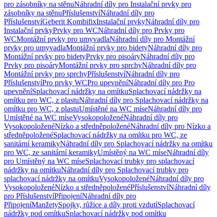
pro zásobníky na stěnu
Náhradní díly pro Instalační prvky pro
zásobníky na stěnu
Příslušenství
Náhradní díly pro
Příslušenství
Geberit Kombifix
Instalační prvky
Náhradní díly pro
Instalační prvky
Prvky pro WC
Náhradní díly pro Prvky pro
WC
Montážní prvky pro umyvadla
Náhradní díly pro Montážní
prvky pro umyvadla
Montážní prvky pro bidety
Náhradní díly pro
Montážní prvky pro bidety
Prvky pro pisoáry
Náhradní díly pro
Prvky pro pisoáry
Montážní prvky pro sprchy
Náhradní díly pro
Montážní prvky pro sprchy
Příslušenství
Náhradní díly pro
Příslušenství
Pro prvky WC
Pro upevnění
Náhradní díly pro Pro
upevnění
Splachovací nádržky na omítku
Splachovací nádržky na
omítku pro WC, z plastu
Náhradní díly pro Splachovací nádržky na
omítku pro WC, z plastu
Umístěné na WC míse
Náhradní díly pro
Umístěné na WC míse
Vysokopoložené
Náhradní díly pro
Vysokopoložené
Nízko a středněpoložené
Náhradní díly pro Nízko a
středněpoložené
Splachovací nádržky na omítku pro WC, ze
sanitární keramiky
Náhradní díly pro Splachovací nádržky na omítku
pro WC, ze sanitární keramiky
Umístěný na WC míse
Náhradní díly
pro Umístěný na WC míse
Splachovací trubky pro splachovací
nádržky na omítku
Náhradní díly pro Splachovací trubky pro
splachovací nádržky na omítku
Vysokopoložené
Náhradní díly pro
Vysokopoložené
Nízko a středněpoložené
Příslušenství
Náhradní díly
pro Příslušenství
Připojení
Náhradní díly pro
Připojení
Manžety
Spojky, růžice a díly proti vzdutí
Splachovací
nádržky pod omítku
Splachovací nádržky pod omítku