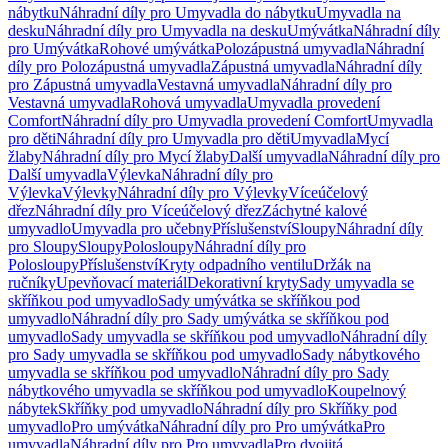
nábytku
Náhradní díly pro Umyvadla do nábytku
Umyvadla na
desku
Náhradní díly pro Umyvadla na desku
Umývátka
Náhradní díly
pro Umývátka
Rohové umývátka
Polozápustná umyvadla
Náhradní
díly pro Polozápustná umyvadla
Zápustná umyvadla
Náhradní díly
pro Zápustná umyvadla
Vestavná umyvadla
Náhradní díly pro
Vestavná umyvadla
Rohová umyvadla
Umyvadla provedení
Comfort
Náhradní díly pro Umyvadla provedení Comfort
Umyvadla
pro děti
Náhradní díly pro Umyvadla pro děti
Umyvadla
Mycí
žlaby
Náhradní díly pro Mycí žlaby
Další umyvadla
Náhradní díly pro
Další umyvadla
Výlevka
Náhradní díly pro
Výlevka
Výlevky
Náhradní díly pro Výlevky
Víceúčelový
dřez
Náhradní díly pro Víceúčelový dřez
Záchytné kalové
umyvadlo
Umyvadla pro učebny
Příslušenství
Sloupy
Náhradní díly
pro Sloupy
Sloupy
Polosloupy
Náhradní díly pro
Polosloupy
Příslušenství
Kryty odpadního ventilu
Držák na
ručníky
Upevňovací materiál
Dekorativní kryty
Sady umyvadla se
skříňkou pod umyvadlo
Sady umývátka se skříňkou pod
umyvadlo
Náhradní díly pro Sady umývátka se skříňkou pod
umyvadlo
Sady umyvadla se skříňkou pod umyvadlo
Náhradní díly
pro Sady umyvadla se skříňkou pod umyvadlo
Sady nábytkového
umyvadla se skříňkou pod umyvadlo
Náhradní díly pro Sady
nábytkového umyvadla se skříňkou pod umyvadlo
Koupelnový
nábytek
Skříňky pod umyvadlo
Náhradní díly pro Skříňky pod
umyvadlo
Pro umývátka
Náhradní díly pro Pro umývátka
Pro
umyvadla
Náhradní díly pro Pro umyvadla
Pro dvojitá