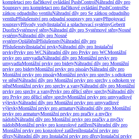
kompletaci pro tlačítkové ovládání PushControl
Náhradní díly pro
Soupravy pro kompletaci pro tlačítkové ovládání PushControl
Se
zátkou odpadního ventilu
Náhradní díly pro Se zátkou odpadního
ventilu
Příslušenství pro odpadní soupravy pro vany
Připojovací
soupravy
Přívody vody
Instalační a splachovací systémy
Geberit
Duofix
Systémové stěny
Náhradní díly pro Systémové stěny
Nosné
systémy
Náhradní díly pro Nosné
systémy
Opláštění
Příslušenství
Náhradní díly pro
Příslušenství
Instalační prvky
Náhradní díly pro Instalační
prvky
Prvky pro WC
Náhradní díly pro Prvky pro WC
Montážní
prvky pro umyvadla
Náhradní díly pro Montážní prvky pro
umyvadla
Montážní prvky pro bidety
Náhradní díly pro Montážní
prvky pro bidety
Montážní prvky pro pisoáry
Náhradní díly pro
Montážní prvky pro pisoáry
Montážní prvky pro sprchy s odtokem
ve stěně
Náhradní díly pro Montážní prvky pro sprchy s odtokem ve
stěně
Montážní prvky pro sprchy a vany
Náhradní díly pro Montážní
prvky pro sprchy a vany
Prvky pro dělicí stěny sprchy
Náhradní díly
pro Prvky pro dělicí stěny sprchy
Montážní prvky pro umyvadlové
výlevky
Náhradní díly pro Montážní prvky pro umyvadlové
výlevky
Montážní prvky pro armatury
Náhradní díly pro Montážní
prvky pro armatury
Montážní prvky pro pračky a myčky
nádobí
Náhradní díly pro Montážní prvky pro pračky a myčky
nádobí
Montážní prvky pro konzolové zatížení
Náhradní díly pro
Montážní prvky pro konzolové zatížení
Instalační prvky pro
dřezy
Náhradní díly pro Instalační prvky pro dřezy
Instalační prvky