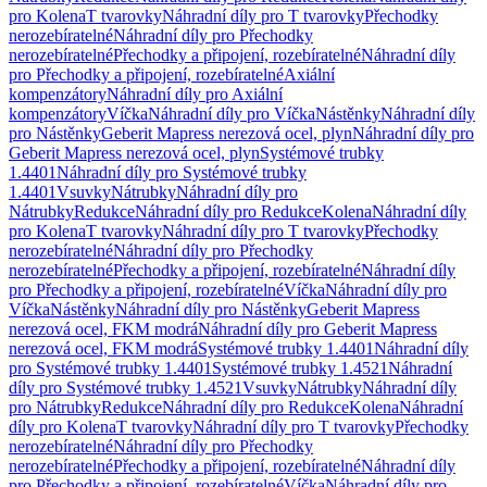
pro Kolena
T tvarovky
Náhradní díly pro T tvarovky
Přechodky
nerozebíratelné
Náhradní díly pro Přechodky
nerozebíratelné
Přechodky a připojení, rozebíratelné
Náhradní díly
pro Přechodky a připojení, rozebíratelné
Axiální
kompenzátory
Náhradní díly pro Axiální
kompenzátory
Víčka
Náhradní díly pro Víčka
Nástěnky
Náhradní díly
pro Nástěnky
Geberit Mapress nerezová ocel, plyn
Náhradní díly pro
Geberit Mapress nerezová ocel, plyn
Systémové trubky
1.4401
Náhradní díly pro Systémové trubky
1.4401
Vsuvky
Nátrubky
Náhradní díly pro
Nátrubky
Redukce
Náhradní díly pro Redukce
Kolena
Náhradní díly
pro Kolena
T tvarovky
Náhradní díly pro T tvarovky
Přechodky
nerozebíratelné
Náhradní díly pro Přechodky
nerozebíratelné
Přechodky a připojení, rozebíratelné
Náhradní díly
pro Přechodky a připojení, rozebíratelné
Víčka
Náhradní díly pro
Víčka
Nástěnky
Náhradní díly pro Nástěnky
Geberit Mapress
nerezová ocel, FKM modrá
Náhradní díly pro Geberit Mapress
nerezová ocel, FKM modrá
Systémové trubky 1.4401
Náhradní díly
pro Systémové trubky 1.4401
Systémové trubky 1.4521
Náhradní
díly pro Systémové trubky 1.4521
Vsuvky
Nátrubky
Náhradní díly
pro Nátrubky
Redukce
Náhradní díly pro Redukce
Kolena
Náhradní
díly pro Kolena
T tvarovky
Náhradní díly pro T tvarovky
Přechodky
nerozebíratelné
Náhradní díly pro Přechodky
nerozebíratelné
Přechodky a připojení, rozebíratelné
Náhradní díly
pro Přechodky a připojení, rozebíratelné
Víčka
Náhradní díly pro