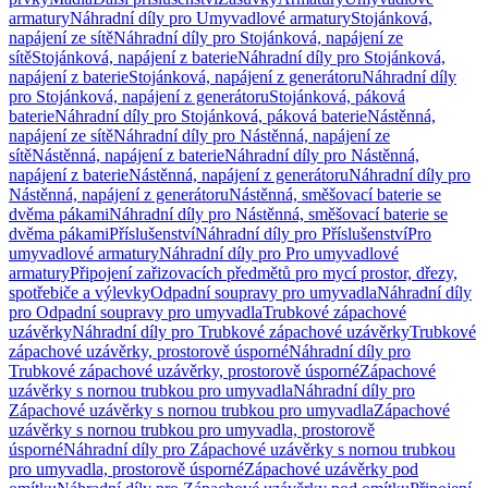
armatury
Náhradní díly pro Umyvadlové armatury
Stojánková,
napájení ze sítě
Náhradní díly pro Stojánková, napájení ze
sítě
Stojánková, napájení z baterie
Náhradní díly pro Stojánková,
napájení z baterie
Stojánková, napájení z generátoru
Náhradní díly
pro Stojánková, napájení z generátoru
Stojánková, páková
baterie
Náhradní díly pro Stojánková, páková baterie
Nástěnná,
napájení ze sítě
Náhradní díly pro Nástěnná, napájení ze
sítě
Nástěnná, napájení z baterie
Náhradní díly pro Nástěnná,
napájení z baterie
Nástěnná, napájení z generátoru
Náhradní díly pro
Nástěnná, napájení z generátoru
Nástěnná, směšovací baterie se
dvěma pákami
Náhradní díly pro Nástěnná, směšovací baterie se
dvěma pákami
Příslušenství
Náhradní díly pro Příslušenství
Pro
umyvadlové armatury
Náhradní díly pro Pro umyvadlové
armatury
Připojení zařizovacích předmětů pro mycí prostor, dřezy,
spotřebiče a výlevky
Odpadní soupravy pro umyvadla
Náhradní díly
pro Odpadní soupravy pro umyvadla
Trubkové zápachové
uzávěrky
Náhradní díly pro Trubkové zápachové uzávěrky
Trubkové
zápachové uzávěrky, prostorově úsporné
Náhradní díly pro
Trubkové zápachové uzávěrky, prostorově úsporné
Zápachové
uzávěrky s nornou trubkou pro umyvadla
Náhradní díly pro
Zápachové uzávěrky s nornou trubkou pro umyvadla
Zápachové
uzávěrky s nornou trubkou pro umyvadla, prostorově
úsporné
Náhradní díly pro Zápachové uzávěrky s nornou trubkou
pro umyvadla, prostorově úsporné
Zápachové uzávěrky pod