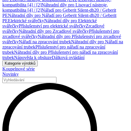
kompatibilita [4] / [2]
Náhradní díly pro Lisovací nástroje,
kompatibilita [4] / [2]
Nářadí pro Geberit Silent-db20 / Geberit
PE
Náhradní díly pro Nářadí pro Geberit Silent-db20 / Geberit
PE
Elektrické svářečky
Náhradní díly pro Elektrické
svářečky
Příslušenství pro elektrické svářečky
Zrcadlové
svářečky
Náhradní díly pro Zrcadlové svářečky
Příslušenství pro
zrcadlové svářečky
Náhradní díly pro Příslušenství pro zrcadlové
svářečky
Nářadí na zpracování trubek
Náhradní díly pro Nářadí na
zpracování trubek
Příslušenství pro nářadí na zpracování
trubek
Náhradní díly pro Příslušenství pro nářadí na zpracování
trubek
Nápověda k obsluze
Dálková ovládání
Kategorie výrobků
Koupelnové série
Novinky