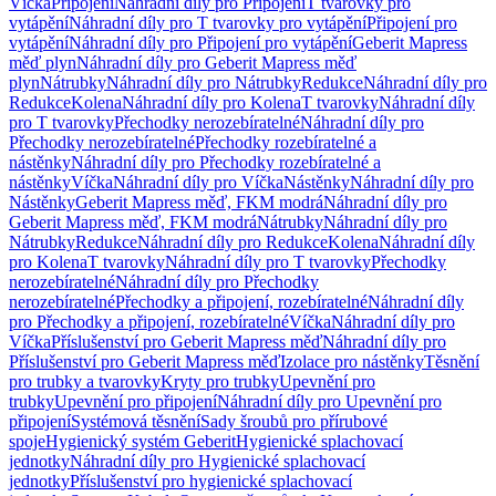
Víčka
Připojení
Náhradní díly pro Připojení
T tvarovky pro
vytápění
Náhradní díly pro T tvarovky pro vytápění
Připojení pro
vytápění
Náhradní díly pro Připojení pro vytápění
Geberit Mapress
měď plyn
Náhradní díly pro Geberit Mapress měď
plyn
Nátrubky
Náhradní díly pro Nátrubky
Redukce
Náhradní díly pro
Redukce
Kolena
Náhradní díly pro Kolena
T tvarovky
Náhradní díly
pro T tvarovky
Přechodky nerozebíratelné
Náhradní díly pro
Přechodky nerozebíratelné
Přechodky rozebíratelné a
nástěnky
Náhradní díly pro Přechodky rozebíratelné a
nástěnky
Víčka
Náhradní díly pro Víčka
Nástěnky
Náhradní díly pro
Nástěnky
Geberit Mapress měď, FKM modrá
Náhradní díly pro
Geberit Mapress měď, FKM modrá
Nátrubky
Náhradní díly pro
Nátrubky
Redukce
Náhradní díly pro Redukce
Kolena
Náhradní díly
pro Kolena
T tvarovky
Náhradní díly pro T tvarovky
Přechodky
nerozebíratelné
Náhradní díly pro Přechodky
nerozebíratelné
Přechodky a připojení, rozebíratelné
Náhradní díly
pro Přechodky a připojení, rozebíratelné
Víčka
Náhradní díly pro
Víčka
Příslušenství pro Geberit Mapress měď
Náhradní díly pro
Příslušenství pro Geberit Mapress měď
Izolace pro nástěnky
Těsnění
pro trubky a tvarovky
Kryty pro trubky
Upevnění pro
trubky
Upevnění pro připojení
Náhradní díly pro Upevnění pro
připojení
Systémová těsnění
Sady šroubů pro přírubové
spoje
Hygienický systém Geberit
Hygienické splachovací
jednotky
Náhradní díly pro Hygienické splachovací
jednotky
Příslušenství pro hygienické splachovací