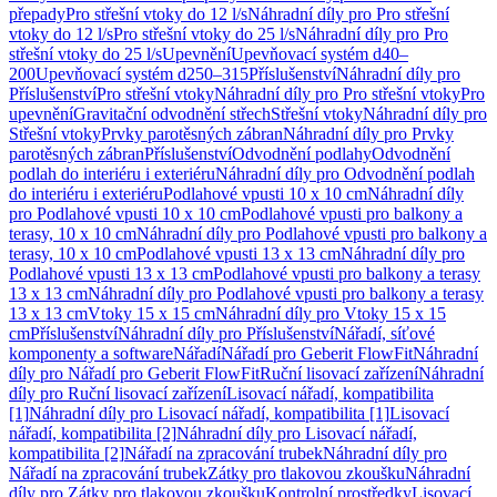
přepady
Pro střešní vtoky do 12 l/s
Náhradní díly pro Pro střešní
vtoky do 12 l/s
Pro střešní vtoky do 25 l/s
Náhradní díly pro Pro
střešní vtoky do 25 l/s
Upevnění
Upevňovací systém d40–
200
Upevňovací systém d250–315
Příslušenství
Náhradní díly pro
Příslušenství
Pro střešní vtoky
Náhradní díly pro Pro střešní vtoky
Pro
upevnění
Gravitační odvodnění střech
Střešní vtoky
Náhradní díly pro
Střešní vtoky
Prvky parotěsných zábran
Náhradní díly pro Prvky
parotěsných zábran
Příslušenství
Odvodnění podlahy
Odvodnění
podlah do interiéru i exteriéru
Náhradní díly pro Odvodnění podlah
do interiéru i exteriéru
Podlahové vpusti 10 x 10 cm
Náhradní díly
pro Podlahové vpusti 10 x 10 cm
Podlahové vpusti pro balkony a
terasy, 10 x 10 cm
Náhradní díly pro Podlahové vpusti pro balkony a
terasy, 10 x 10 cm
Podlahové vpusti 13 x 13 cm
Náhradní díly pro
Podlahové vpusti 13 x 13 cm
Podlahové vpusti pro balkony a terasy
13 x 13 cm
Náhradní díly pro Podlahové vpusti pro balkony a terasy
13 x 13 cm
Vtoky 15 x 15 cm
Náhradní díly pro Vtoky 15 x 15
cm
Příslušenství
Náhradní díly pro Příslušenství
Nářadí, síťové
komponenty a software
Nářadí
Nářadí pro Geberit FlowFit
Náhradní
díly pro Nářadí pro Geberit FlowFit
Ruční lisovací zařízení
Náhradní
díly pro Ruční lisovací zařízení
Lisovací nářadí, kompatibilita
[1]
Náhradní díly pro Lisovací nářadí, kompatibilita [1]
Lisovací
nářadí, kompatibilita [2]
Náhradní díly pro Lisovací nářadí,
kompatibilita [2]
Nářadí na zpracování trubek
Náhradní díly pro
Nářadí na zpracování trubek
Zátky pro tlakovou zkoušku
Náhradní
díly pro Zátky pro tlakovou zkoušku
Kontrolní prostředky
Lisovací