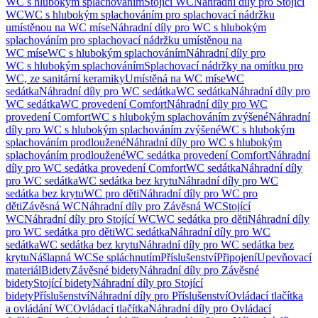
WC s hlubokým splachováním
Stojící WC
Náhradní díly pro Stojící
WC
WC s hlubokým splachováním pro splachovací nádržku
umístěnou na WC míse
Náhradní díly pro WC s hlubokým
splachováním pro splachovací nádržku umístěnou na
WC míse
WC s hlubokým splachováním
Náhradní díly pro
WC s hlubokým splachováním
Splachovací nádržky na omítku pro
WC, ze sanitární keramiky
Umístěná na WC míse
WC
sedátka
Náhradní díly pro WC sedátka
WC sedátka
Náhradní díly pro
WC sedátka
WC provedení Comfort
Náhradní díly pro WC
provedení Comfort
WC s hlubokým splachováním zvýšené
Náhradní
díly pro WC s hlubokým splachováním zvýšené
WC s hlubokým
splachováním prodloužené
Náhradní díly pro WC s hlubokým
splachováním prodloužené
WC sedátka provedení Comfort
Náhradní
díly pro WC sedátka provedení Comfort
WC sedátka
Náhradní díly
pro WC sedátka
WC sedátka bez krytu
Náhradní díly pro WC
sedátka bez krytu
WC pro děti
Náhradní díly pro WC pro
děti
Závěsná WC
Náhradní díly pro Závěsná WC
Stojící
WC
Náhradní díly pro Stojící WC
WC sedátka pro děti
Náhradní díly
pro WC sedátka pro děti
WC sedátka
Náhradní díly pro WC
sedátka
WC sedátka bez krytu
Náhradní díly pro WC sedátka bez
krytu
Nášlapná WC
Se spláchnutím
Příslušenství
Připojení
Upevňovací
materiál
Bidety
Závěsné bidety
Náhradní díly pro Závěsné
bidety
Stojící bidety
Náhradní díly pro Stojící
bidety
Příslušenství
Náhradní díly pro Příslušenství
Ovládací tlačítka
a ovládání WC
Ovládací tlačítka
Náhradní díly pro Ovládací