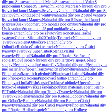
díly pro S lisovacími konci Mepla
S lisovacími konci Volex
S
připojeními Compact
S lisovacími konci Mapress
Náhradní díly pro S
lisovacími konci Mapress
Se závitovými konci
Náhradní díly pro Se
závitovými konci
Zpětné ventily
Náhradní díly pro Zpětné ventily
S
lisovacími konci Mapress
Náhradní díly pro S lisovacími konci
Mapress
Úsek vodoměru pro montáž pod omítku
Náhradní díly pro
Úsek vodoměru pro montáž pod omítku
Se závitovými
konci
Náhradní díly pro Se závitovými konci
Kanalizační
systémy
Geberit Silent-db20
Trubky
Tvarovky
Náhradní díly pro
Tvarovky
Kolena
Odbočky
Náhradní díly pro
Odbočky
Redukce
Čisticí tvarovky
Náhradní díly pro Čisticí
tvarovky
Tvarovky SuperTube
Kolena
Zvláštní
tvarovky
Připojení
Náhradní díly pro Připojení
Svařované
spoje
Hrdlové spoje
Náhradní díly pro Hrdlové spoje
Upínací
spojky
Přechodky na jiné materiály
Náhradní díly pro Přechodky na
jiné materiály
Připojení zařizovacích předmětů
Náhradní díly pro
Připojení zařizovacích předmětů
Připojovací kolena
Náhradní díly
pro Připojovací kolena
Připojovací hrdla
Náhradní díly pro
Připojovací hrdla
Příslušenství
Trubkové objímky
Upevnění pro
trubkové objímky
Víčka
Těsnění
Spotřební materiál
Geberit Silent-
PP
Trubky
Náhradní díly pro Trubky
Tvarovky
Náhradní díly pro
Tvarovky
Kolena
Náhradní díly pro Kolena
Odbočky
Náhradní díly
pro Odbočky
Redukce
Náhradní díly pro Redukce
Čisticí
tvarovky
Náhradní díly pro Čisticí tvarovky
Připojení
Náhradní díly
pro Připojení
Hrdlové spoje
Náhradní díly pro Hrdlové