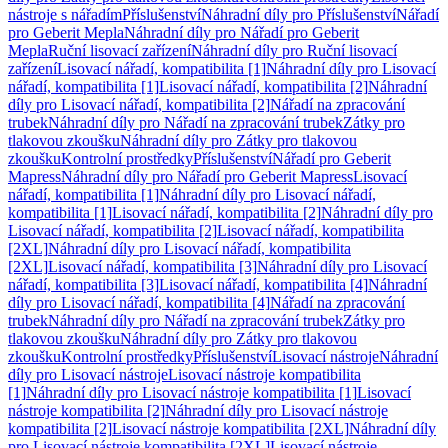
nástroje s nářadím
Příslušenství
Náhradní díly pro Příslušenství
Nářadí
pro Geberit Mepla
Náhradní díly pro Nářadí pro Geberit
Mepla
Ruční lisovací zařízení
Náhradní díly pro Ruční lisovací
zařízení
Lisovací nářadí, kompatibilita [1]
Náhradní díly pro Lisovací
nářadí, kompatibilita [1]
Lisovací nářadí, kompatibilita [2]
Náhradní
díly pro Lisovací nářadí, kompatibilita [2]
Nářadí na zpracování
trubek
Náhradní díly pro Nářadí na zpracování trubek
Zátky pro
tlakovou zkoušku
Náhradní díly pro Zátky pro tlakovou
zkoušku
Kontrolní prostředky
Příslušenství
Nářadí pro Geberit
Mapress
Náhradní díly pro Nářadí pro Geberit Mapress
Lisovací
nářadí, kompatibilita [1]
Náhradní díly pro Lisovací nářadí,
kompatibilita [1]
Lisovací nářadí, kompatibilita [2]
Náhradní díly pro
Lisovací nářadí, kompatibilita [2]
Lisovací nářadí, kompatibilita
[2XL]
Náhradní díly pro Lisovací nářadí, kompatibilita
[2XL]
Lisovací nářadí, kompatibilita [3]
Náhradní díly pro Lisovací
nářadí, kompatibilita [3]
Lisovací nářadí, kompatibilita [4]
Náhradní
díly pro Lisovací nářadí, kompatibilita [4]
Nářadí na zpracování
trubek
Náhradní díly pro Nářadí na zpracování trubek
Zátky pro
tlakovou zkoušku
Náhradní díly pro Zátky pro tlakovou
zkoušku
Kontrolní prostředky
Příslušenství
Lisovací nástroje
Náhradní
díly pro Lisovací nástroje
Lisovací nástroje kompatibilita
[1]
Náhradní díly pro Lisovací nástroje kompatibilita [1]
Lisovací
nástroje kompatibilita [2]
Náhradní díly pro Lisovací nástroje
kompatibilita [2]
Lisovací nástroje kompatibilita [2XL]
Náhradní díly
pro Lisovací nástroje kompatibilita [2XL]
Lisovací nástroje,