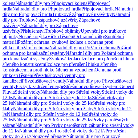
kolena
Náhradní díly pro Připojovací kolena
Připojovací
hrdla
Náhradní díly pro Připojovací hrdla
Připojovací hrdla
Náhradní
díly pro Připojovací hrdla
Trubkové zápachové uzávěrky
Náhradní
díly pro Trubkové zápachové uzávěrky
Zápachové
uzávěrky
Náhradní díly pro Zápachové
uzávěrky
Příslušenství
Trubkové objímky
Upevnění pro trubkové
objímky
Nosné korýtka
Víčka
Těsnění
Ochranné zátky
Spotřební
materiál
Požární ochrana, zvuková izolace a ochrana proti
vlhkosti
Požární ochrana
Náhradní díly pro Požární ochrana
Požární
ochrana pro kanalizační systémy
Náhradní díly pro Požární ochrana
pro kanalizační systémy
Zvuková izolace
Izolace pro přerušení hluku
šířeného konstrukcemi
Izolace pro přerušení hluku šířeného
konstrukcemi a proti hluku šířenému vzduchem
Ochrana proti
vlhkosti
Těsnění
Přivzdušňovací ventily pro
kanalizaci
Přivzdušňovací ventily
Náhradní díly pro Přivzdušňovací
ventily
Prvky k zadržení energie
Střešní odvodňovací systém Geberit
Pluvia
Střešní vtoky
Náhradní díly pro Střešní vtoky
Střešní vtoky do
12 l/s
Náhradní díly pro Střešní vtoky do 12 l/s
Střešní vtoky do
25 l/s
Náhradní díly pro Střešní vtoky do 25 l/s
Střešní vtoky pro
žlaby
Náhradní díly pro Střešní vtoky pro žlaby
Střešní vtoky do 12
l/s
Náhradní díly pro Střešní vtoky do 12 l/s
Střešní vtoky do
25 l/s
Náhradní díly pro Střešní vtoky do 25 l/s
Prvky parotěsných
zábran
Náhradní díly pro Prvky parotěsných zábran
Pro střešní vtoky
do 12 l/s
Náhradní díly pro Pro střešní vtoky do 12 l/s
Pro střešní
vtoky do 25 l/s
Nouzové přepady
Náhradní díly pro Nouzové