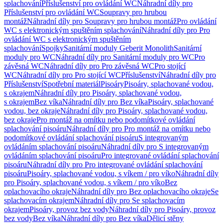
splachování
Příslušenství pro ovládání WC
Náhradní díly pro
Příslušenství pro ovládání WC
Soupravy pro hrubou
montáž
Náhradní díly pro Soupravy pro hrubou montáž
Pro ovládání
WC s elektronickým spuštěním splachování
Náhradní díly pro Pro
ovládání WC s elektronickým spuštěním
splachování
Spojky
Sanitární moduly Geberit Monolith
Sanitární
moduly pro WC
Náhradní díly pro Sanitární moduly pro WC
Pro
závěsná WC
Náhradní díly pro Pro závěsná WC
Pro stojící
WC
Náhradní díly pro Pro stojící WC
Příslušenství
Náhradní díly pro
Příslušenství
Spotřební materiál
Pisoáry
Pisoáry, splachované vodou,
s okrajem
Náhradní díly pro Pisoáry, splachované vodou,
s okrajem
Bez víka
Náhradní díly pro Bez víka
Pisoáry, splachované
vodou, bez okraje
Náhradní díly pro Pisoáry, splachované vodou,
bez okraje
Pro montáž na omítku nebo podomítkové ovládání
splachování pisoáru
Náhradní díly pro Pro montáž na omítku nebo
podomítkové ovládání splachování pisoáru
S integrovaným
ovládáním splachování pisoáru
Náhradní díly pro S integrovaným
ovládáním splachování pisoáru
Pro integrované ovládání splachování
pisoáru
Náhradní díly pro Pro integrované ovládání splachování
pisoáru
Pisoáry, splachované vodou, s víkem / pro víko
Náhradní díly
pro Pisoáry, splachované vodou, s víkem / pro víko
Bez
oplachovacího okraje
Náhradní díly pro Bez oplachovacího okraje
Se
splachovacím okrajem
Náhradní díly pro Se splachovacím
okrajem
Pisoáry, provoz bez vody
Náhradní díly pro Pisoáry, provoz
bez vody
Bez víka
Náhradní díly pro Bez víka
Dělicí stěny