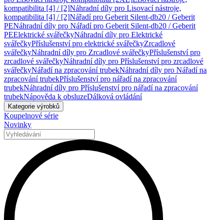
kompatibilita [4] / [2]
Náhradní díly pro Lisovací nástroje,
kompatibilita [4] / [2]
Nářadí pro Geberit Silent-db20 / Geberit
PE
Náhradní díly pro Nářadí pro Geberit Silent-db20 / Geberit
PE
Elektrické svářečky
Náhradní díly pro Elektrické
svářečky
Příslušenství pro elektrické svářečky
Zrcadlové
svářečky
Náhradní díly pro Zrcadlové svářečky
Příslušenství pro
zrcadlové svářečky
Náhradní díly pro Příslušenství pro zrcadlové
svářečky
Nářadí na zpracování trubek
Náhradní díly pro Nářadí na
zpracování trubek
Příslušenství pro nářadí na zpracování
trubek
Náhradní díly pro Příslušenství pro nářadí na zpracování
trubek
Nápověda k obsluze
Dálková ovládání
Kategorie výrobků
Koupelnové série
Novinky