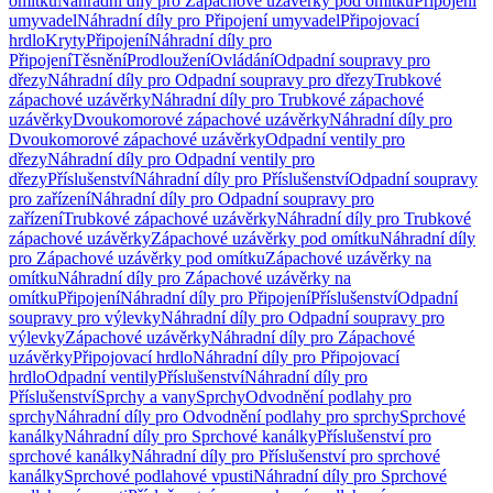
omítku
Náhradní díly pro Zápachové uzávěrky pod omítku
Připojení
umyvadel
Náhradní díly pro Připojení umyvadel
Připojovací
hrdlo
Kryty
Připojení
Náhradní díly pro
Připojení
Těsnění
Prodloužení
Ovládání
Odpadní soupravy pro
dřezy
Náhradní díly pro Odpadní soupravy pro dřezy
Trubkové
zápachové uzávěrky
Náhradní díly pro Trubkové zápachové
uzávěrky
Dvoukomorové zápachové uzávěrky
Náhradní díly pro
Dvoukomorové zápachové uzávěrky
Odpadní ventily pro
dřezy
Náhradní díly pro Odpadní ventily pro
dřezy
Příslušenství
Náhradní díly pro Příslušenství
Odpadní soupravy
pro zařízení
Náhradní díly pro Odpadní soupravy pro
zařízení
Trubkové zápachové uzávěrky
Náhradní díly pro Trubkové
zápachové uzávěrky
Zápachové uzávěrky pod omítku
Náhradní díly
pro Zápachové uzávěrky pod omítku
Zápachové uzávěrky na
omítku
Náhradní díly pro Zápachové uzávěrky na
omítku
Připojení
Náhradní díly pro Připojení
Příslušenství
Odpadní
soupravy pro výlevky
Náhradní díly pro Odpadní soupravy pro
výlevky
Zápachové uzávěrky
Náhradní díly pro Zápachové
uzávěrky
Připojovací hrdlo
Náhradní díly pro Připojovací
hrdlo
Odpadní ventily
Příslušenství
Náhradní díly pro
Příslušenství
Sprchy a vany
Sprchy
Odvodnění podlahy pro
sprchy
Náhradní díly pro Odvodnění podlahy pro sprchy
Sprchové
kanálky
Náhradní díly pro Sprchové kanálky
Příslušenství pro
sprchové kanálky
Náhradní díly pro Příslušenství pro sprchové
kanálky
Sprchové podlahové vpusti
Náhradní díly pro Sprchové