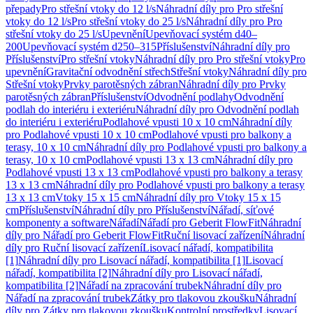
přepady
Pro střešní vtoky do 12 l/s
Náhradní díly pro Pro střešní
vtoky do 12 l/s
Pro střešní vtoky do 25 l/s
Náhradní díly pro Pro
střešní vtoky do 25 l/s
Upevnění
Upevňovací systém d40–
200
Upevňovací systém d250–315
Příslušenství
Náhradní díly pro
Příslušenství
Pro střešní vtoky
Náhradní díly pro Pro střešní vtoky
Pro
upevnění
Gravitační odvodnění střech
Střešní vtoky
Náhradní díly pro
Střešní vtoky
Prvky parotěsných zábran
Náhradní díly pro Prvky
parotěsných zábran
Příslušenství
Odvodnění podlahy
Odvodnění
podlah do interiéru i exteriéru
Náhradní díly pro Odvodnění podlah
do interiéru i exteriéru
Podlahové vpusti 10 x 10 cm
Náhradní díly
pro Podlahové vpusti 10 x 10 cm
Podlahové vpusti pro balkony a
terasy, 10 x 10 cm
Náhradní díly pro Podlahové vpusti pro balkony a
terasy, 10 x 10 cm
Podlahové vpusti 13 x 13 cm
Náhradní díly pro
Podlahové vpusti 13 x 13 cm
Podlahové vpusti pro balkony a terasy
13 x 13 cm
Náhradní díly pro Podlahové vpusti pro balkony a terasy
13 x 13 cm
Vtoky 15 x 15 cm
Náhradní díly pro Vtoky 15 x 15
cm
Příslušenství
Náhradní díly pro Příslušenství
Nářadí, síťové
komponenty a software
Nářadí
Nářadí pro Geberit FlowFit
Náhradní
díly pro Nářadí pro Geberit FlowFit
Ruční lisovací zařízení
Náhradní
díly pro Ruční lisovací zařízení
Lisovací nářadí, kompatibilita
[1]
Náhradní díly pro Lisovací nářadí, kompatibilita [1]
Lisovací
nářadí, kompatibilita [2]
Náhradní díly pro Lisovací nářadí,
kompatibilita [2]
Nářadí na zpracování trubek
Náhradní díly pro
Nářadí na zpracování trubek
Zátky pro tlakovou zkoušku
Náhradní
díly pro Zátky pro tlakovou zkoušku
Kontrolní prostředky
Lisovací