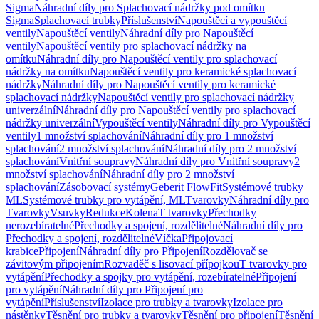
Sigma
Náhradní díly pro Splachovací nádržky pod omítku
Sigma
Splachovací trubky
Příslušenství
Napouštěcí a vypouštěcí
ventily
Napouštěcí ventily
Náhradní díly pro Napouštěcí
ventily
Napouštěcí ventily pro splachovací nádržky na
omítku
Náhradní díly pro Napouštěcí ventily pro splachovací
nádržky na omítku
Napouštěcí ventily pro keramické splachovací
nádržky
Náhradní díly pro Napouštěcí ventily pro keramické
splachovací nádržky
Napouštěcí ventily pro splachovací nádržky
univerzální
Náhradní díly pro Napouštěcí ventily pro splachovací
nádržky univerzální
Vypouštěcí ventily
Náhradní díly pro Vypouštěcí
ventily
1 množství splachování
Náhradní díly pro 1 množství
splachování
2 množství splachování
Náhradní díly pro 2 množství
splachování
Vnitřní soupravy
Náhradní díly pro Vnitřní soupravy
2
množství splachování
Náhradní díly pro 2 množství
splachování
Zásobovací systémy
Geberit FlowFit
Systémové trubky
ML
Systémové trubky pro vytápění, ML
Tvarovky
Náhradní díly pro
Tvarovky
Vsuvky
Redukce
Kolena
T tvarovky
Přechodky
nerozebíratelné
Přechodky a spojení, rozdělitelné
Náhradní díly pro
Přechodky a spojení, rozdělitelné
Víčka
Připojovací
krabice
Připojení
Náhradní díly pro Připojení
Rozdělovač se
závitovým připojením
Rozvaděč s lisovací přípojkou
T tvarovky pro
vytápění
Přechodky a spojky pro vytápění, rozebíratelné
Připojení
pro vytápění
Náhradní díly pro Připojení pro
vytápění
Příslušenství
Izolace pro trubky a tvarovky
Izolace pro
nástěnky
Těsnění pro trubky a tvarovky
Těsnění pro připojení
Těsnění