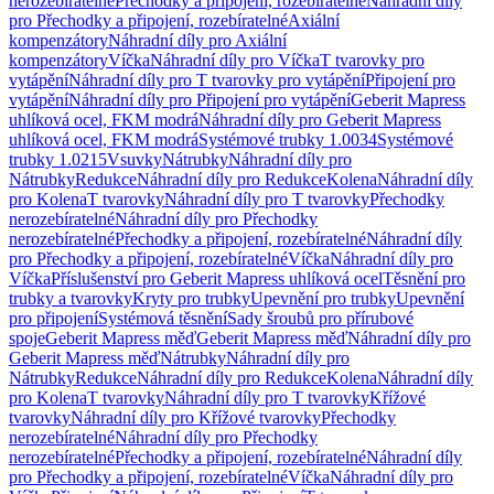
nerozebíratelné
Přechodky a připojení, rozebíratelné
Náhradní díly
pro Přechodky a připojení, rozebíratelné
Axiální
kompenzátory
Náhradní díly pro Axiální
kompenzátory
Víčka
Náhradní díly pro Víčka
T tvarovky pro
vytápění
Náhradní díly pro T tvarovky pro vytápění
Připojení pro
vytápění
Náhradní díly pro Připojení pro vytápění
Geberit Mapress
uhlíková ocel, FKM modrá
Náhradní díly pro Geberit Mapress
uhlíková ocel, FKM modrá
Systémové trubky 1.0034
Systémové
trubky 1.0215
Vsuvky
Nátrubky
Náhradní díly pro
Nátrubky
Redukce
Náhradní díly pro Redukce
Kolena
Náhradní díly
pro Kolena
T tvarovky
Náhradní díly pro T tvarovky
Přechodky
nerozebíratelné
Náhradní díly pro Přechodky
nerozebíratelné
Přechodky a připojení, rozebíratelné
Náhradní díly
pro Přechodky a připojení, rozebíratelné
Víčka
Náhradní díly pro
Víčka
Příslušenství pro Geberit Mapress uhlíková ocel
Těsnění pro
trubky a tvarovky
Kryty pro trubky
Upevnění pro trubky
Upevnění
pro připojení
Systémová těsnění
Sady šroubů pro přírubové
spoje
Geberit Mapress měď
Geberit Mapress měď
Náhradní díly pro
Geberit Mapress měď
Nátrubky
Náhradní díly pro
Nátrubky
Redukce
Náhradní díly pro Redukce
Kolena
Náhradní díly
pro Kolena
T tvarovky
Náhradní díly pro T tvarovky
Křížové
tvarovky
Náhradní díly pro Křížové tvarovky
Přechodky
nerozebíratelné
Náhradní díly pro Přechodky
nerozebíratelné
Přechodky a připojení, rozebíratelné
Náhradní díly
pro Přechodky a připojení, rozebíratelné
Víčka
Náhradní díly pro