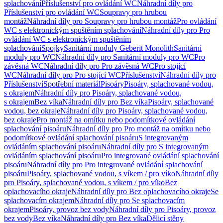
splachování
Příslušenství pro ovládání WC
Náhradní díly pro
Příslušenství pro ovládání WC
Soupravy pro hrubou
montáž
Náhradní díly pro Soupravy pro hrubou montáž
Pro ovládání
WC s elektronickým spuštěním splachování
Náhradní díly pro Pro
ovládání WC s elektronickým spuštěním
splachování
Spojky
Sanitární moduly Geberit Monolith
Sanitární
moduly pro WC
Náhradní díly pro Sanitární moduly pro WC
Pro
závěsná WC
Náhradní díly pro Pro závěsná WC
Pro stojící
WC
Náhradní díly pro Pro stojící WC
Příslušenství
Náhradní díly pro
Příslušenství
Spotřební materiál
Pisoáry
Pisoáry, splachované vodou,
s okrajem
Náhradní díly pro Pisoáry, splachované vodou,
s okrajem
Bez víka
Náhradní díly pro Bez víka
Pisoáry, splachované
vodou, bez okraje
Náhradní díly pro Pisoáry, splachované vodou,
bez okraje
Pro montáž na omítku nebo podomítkové ovládání
splachování pisoáru
Náhradní díly pro Pro montáž na omítku nebo
podomítkové ovládání splachování pisoáru
S integrovaným
ovládáním splachování pisoáru
Náhradní díly pro S integrovaným
ovládáním splachování pisoáru
Pro integrované ovládání splachování
pisoáru
Náhradní díly pro Pro integrované ovládání splachování
pisoáru
Pisoáry, splachované vodou, s víkem / pro víko
Náhradní díly
pro Pisoáry, splachované vodou, s víkem / pro víko
Bez
oplachovacího okraje
Náhradní díly pro Bez oplachovacího okraje
Se
splachovacím okrajem
Náhradní díly pro Se splachovacím
okrajem
Pisoáry, provoz bez vody
Náhradní díly pro Pisoáry, provoz
bez vody
Bez víka
Náhradní díly pro Bez víka
Dělicí stěny