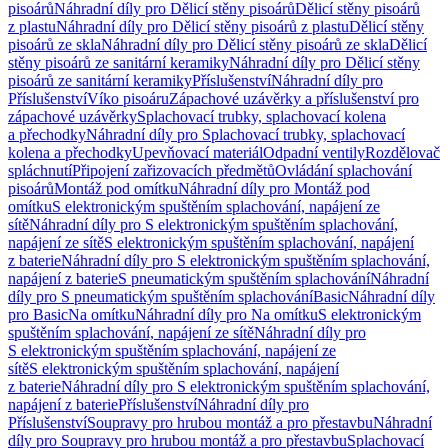
pisoárů
Náhradní díly pro Dělicí stěny pisoárů
Dělicí stěny pisoárů
z plastu
Náhradní díly pro Dělicí stěny pisoárů z plastu
Dělicí stěny
pisoárů ze skla
Náhradní díly pro Dělicí stěny pisoárů ze skla
Dělicí
stěny pisoárů ze sanitární keramiky
Náhradní díly pro Dělicí stěny
pisoárů ze sanitární keramiky
Příslušenství
Náhradní díly pro
Příslušenství
Víko pisoáru
Zápachové uzávěrky a příslušenství pro
zápachové uzávěrky
Splachovací trubky, splachovací kolena
a přechodky
Náhradní díly pro Splachovací trubky, splachovací
kolena a přechodky
Upevňovací materiál
Odpadní ventily
Rozdělovač
spláchnutí
Připojení zařizovacích předmětů
Ovládání splachování
pisoárů
Montáž pod omítku
Náhradní díly pro Montáž pod
omítku
S elektronickým spuštěním splachování, napájení ze
sítě
Náhradní díly pro S elektronickým spuštěním splachování,
napájení ze sítě
S elektronickým spuštěním splachování, napájení
z baterie
Náhradní díly pro S elektronickým spuštěním splachování,
napájení z baterie
S pneumatickým spuštěním splachování
Náhradní
díly pro S pneumatickým spuštěním splachování
Basic
Náhradní díly
pro Basic
Na omítku
Náhradní díly pro Na omítku
S elektronickým
spuštěním splachování, napájení ze sítě
Náhradní díly pro
S elektronickým spuštěním splachování, napájení ze
sítě
S elektronickým spuštěním splachování, napájení
z baterie
Náhradní díly pro S elektronickým spuštěním splachování,
napájení z baterie
Příslušenství
Náhradní díly pro
Příslušenství
Soupravy pro hrubou montáž a pro přestavbu
Náhradní
díly pro Soupravy pro hrubou montáž a pro přestavbu
Splachovací