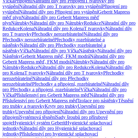
Víčka
Připojení
Náhradní díly pro Připojení
T tvarovky pro
vytápění
Náhradní díly pro T tvarovky pro vytápění
Připojení pro
vytápění
Náhradní díly pro Připojení pro vytápění
Geberit Mapress
měď plyn
Náhradní díly pro Geberit Mapress měď
plyn
Nátrubky
Náhradní díly pro Nátrubky
Redukce
Náhradní díly pro
Redukce
Kolena
Náhradní díly pro Kolena
T tvarovky
Náhradní díly
pro T tvarovky
Přechodky nerozebíratelné
Náhradní díly pro
Přechodky nerozebíratelné
Přechodky rozebíratelné a
nástěnky
Náhradní díly pro Přechodky rozebíratelné a
nástěnky
Víčka
Náhradní díly pro Víčka
Nástěnky
Náhradní díly pro
Nástěnky
Geberit Mapress měď, FKM modrá
Náhradní díly pro
Geberit Mapress měď, FKM modrá
Nátrubky
Náhradní díly pro
Nátrubky
Redukce
Náhradní díly pro Redukce
Kolena
Náhradní díly
pro Kolena
T tvarovky
Náhradní díly pro T tvarovky
Přechodky
nerozebíratelné
Náhradní díly pro Přechodky
nerozebíratelné
Přechodky a připojení, rozebíratelné
Náhradní díly
pro Přechodky a připojení, rozebíratelné
Víčka
Náhradní díly pro
Víčka
Příslušenství pro Geberit Mapress měď
Náhradní díly pro
Příslušenství pro Geberit Mapress měď
Izolace pro nástěnky
Těsnění
pro trubky a tvarovky
Kryty pro trubky
Upevnění pro
trubky
Upevnění pro připojení
Náhradní díly pro Upevnění pro
připojení
Systémová těsnění
Sady šroubů pro přírubové
spoje
Hygienický systém Geberit
Hygienické splachovací
jednotky
Náhradní díly pro Hygienické splachovací
jednotky
Příslušenství pro hygienické splachovací