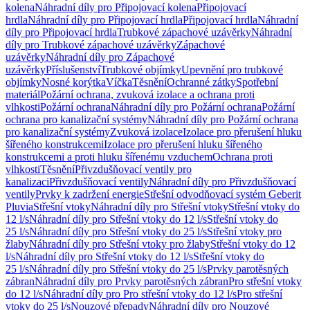
kolena
Náhradní díly pro Připojovací kolena
Připojovací
hrdla
Náhradní díly pro Připojovací hrdla
Připojovací hrdla
Náhradní
díly pro Připojovací hrdla
Trubkové zápachové uzávěrky
Náhradní
díly pro Trubkové zápachové uzávěrky
Zápachové
uzávěrky
Náhradní díly pro Zápachové
uzávěrky
Příslušenství
Trubkové objímky
Upevnění pro trubkové
objímky
Nosné korýtka
Víčka
Těsnění
Ochranné zátky
Spotřební
materiál
Požární ochrana, zvuková izolace a ochrana proti
vlhkosti
Požární ochrana
Náhradní díly pro Požární ochrana
Požární
ochrana pro kanalizační systémy
Náhradní díly pro Požární ochrana
pro kanalizační systémy
Zvuková izolace
Izolace pro přerušení hluku
šířeného konstrukcemi
Izolace pro přerušení hluku šířeného
konstrukcemi a proti hluku šířenému vzduchem
Ochrana proti
vlhkosti
Těsnění
Přivzdušňovací ventily pro
kanalizaci
Přivzdušňovací ventily
Náhradní díly pro Přivzdušňovací
ventily
Prvky k zadržení energie
Střešní odvodňovací systém Geberit
Pluvia
Střešní vtoky
Náhradní díly pro Střešní vtoky
Střešní vtoky do
12 l/s
Náhradní díly pro Střešní vtoky do 12 l/s
Střešní vtoky do
25 l/s
Náhradní díly pro Střešní vtoky do 25 l/s
Střešní vtoky pro
žlaby
Náhradní díly pro Střešní vtoky pro žlaby
Střešní vtoky do 12
l/s
Náhradní díly pro Střešní vtoky do 12 l/s
Střešní vtoky do
25 l/s
Náhradní díly pro Střešní vtoky do 25 l/s
Prvky parotěsných
zábran
Náhradní díly pro Prvky parotěsných zábran
Pro střešní vtoky
do 12 l/s
Náhradní díly pro Pro střešní vtoky do 12 l/s
Pro střešní
vtoky do 25 l/s
Nouzové přepady
Náhradní díly pro Nouzové