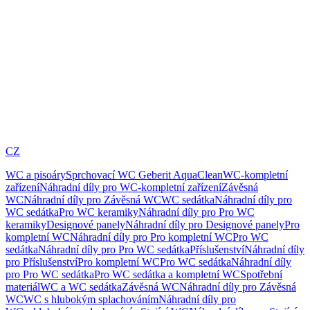
CZ
WC a pisoáry
Sprchovací WC Geberit AquaClean
WC-kompletní
zařízení
Náhradní díly pro WC-kompletní zařízení
Závěsná
WC
Náhradní díly pro Závěsná WC
WC sedátka
Náhradní díly pro
WC sedátka
Pro WC keramiky
Náhradní díly pro Pro WC
keramiky
Designové panely
Náhradní díly pro Designové panely
Pro
kompletní WC
Náhradní díly pro Pro kompletní WC
Pro WC
sedátka
Náhradní díly pro Pro WC sedátka
Příslušenství
Náhradní díly
pro Příslušenství
Pro kompletní WC
Pro WC sedátka
Náhradní díly
pro Pro WC sedátka
Pro WC sedátka a kompletní WC
Spotřební
materiál
WC a WC sedátka
Závěsná WC
Náhradní díly pro Závěsná
WC
WC s hlubokým splachováním
Náhradní díly pro