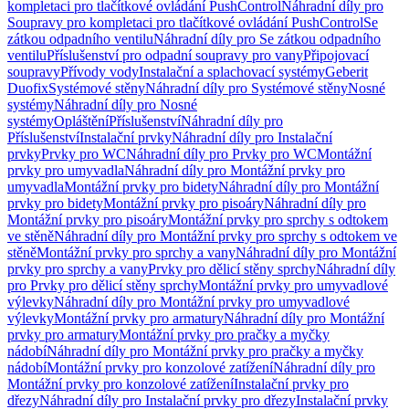
kompletaci pro tlačítkové ovládání PushControl
Náhradní díly pro
Soupravy pro kompletaci pro tlačítkové ovládání PushControl
Se
zátkou odpadního ventilu
Náhradní díly pro Se zátkou odpadního
ventilu
Příslušenství pro odpadní soupravy pro vany
Připojovací
soupravy
Přívody vody
Instalační a splachovací systémy
Geberit
Duofix
Systémové stěny
Náhradní díly pro Systémové stěny
Nosné
systémy
Náhradní díly pro Nosné
systémy
Opláštění
Příslušenství
Náhradní díly pro
Příslušenství
Instalační prvky
Náhradní díly pro Instalační
prvky
Prvky pro WC
Náhradní díly pro Prvky pro WC
Montážní
prvky pro umyvadla
Náhradní díly pro Montážní prvky pro
umyvadla
Montážní prvky pro bidety
Náhradní díly pro Montážní
prvky pro bidety
Montážní prvky pro pisoáry
Náhradní díly pro
Montážní prvky pro pisoáry
Montážní prvky pro sprchy s odtokem
ve stěně
Náhradní díly pro Montážní prvky pro sprchy s odtokem ve
stěně
Montážní prvky pro sprchy a vany
Náhradní díly pro Montážní
prvky pro sprchy a vany
Prvky pro dělicí stěny sprchy
Náhradní díly
pro Prvky pro dělicí stěny sprchy
Montážní prvky pro umyvadlové
výlevky
Náhradní díly pro Montážní prvky pro umyvadlové
výlevky
Montážní prvky pro armatury
Náhradní díly pro Montážní
prvky pro armatury
Montážní prvky pro pračky a myčky
nádobí
Náhradní díly pro Montážní prvky pro pračky a myčky
nádobí
Montážní prvky pro konzolové zatížení
Náhradní díly pro
Montážní prvky pro konzolové zatížení
Instalační prvky pro
dřezy
Náhradní díly pro Instalační prvky pro dřezy
Instalační prvky