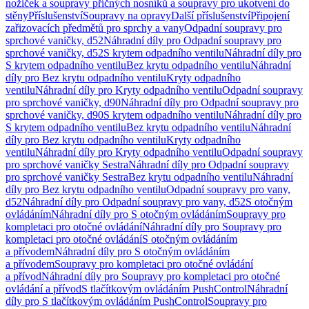
nožiček a soupravy příčných nosníků a soupravy pro ukotvení do
stěny
Příslušenství
Soupravy na opravy
Další příslušenství
Připojení
zařizovacích předmětů pro sprchy a vany
Odpadní soupravy pro
sprchové vaničky, d52
Náhradní díly pro Odpadní soupravy pro
sprchové vaničky, d52
S krytem odpadního ventilu
Náhradní díly pro
S krytem odpadního ventilu
Bez krytu odpadního ventilu
Náhradní
díly pro Bez krytu odpadního ventilu
Kryty odpadního
ventilu
Náhradní díly pro Kryty odpadního ventilu
Odpadní soupravy
pro sprchové vaničky, d90
Náhradní díly pro Odpadní soupravy pro
sprchové vaničky, d90
S krytem odpadního ventilu
Náhradní díly pro
S krytem odpadního ventilu
Bez krytu odpadního ventilu
Náhradní
díly pro Bez krytu odpadního ventilu
Kryty odpadního
ventilu
Náhradní díly pro Kryty odpadního ventilu
Odpadní soupravy
pro sprchové vaničky Sestra
Náhradní díly pro Odpadní soupravy
pro sprchové vaničky Sestra
Bez krytu odpadního ventilu
Náhradní
díly pro Bez krytu odpadního ventilu
Odpadní soupravy pro vany,
d52
Náhradní díly pro Odpadní soupravy pro vany, d52
S otočným
ovládáním
Náhradní díly pro S otočným ovládáním
Soupravy pro
kompletaci pro otočné ovládání
Náhradní díly pro Soupravy pro
kompletaci pro otočné ovládání
S otočným ovládáním
a přívodem
Náhradní díly pro S otočným ovládáním
a přívodem
Soupravy pro kompletaci pro otočné ovládání
a přívod
Náhradní díly pro Soupravy pro kompletaci pro otočné
ovládání a přívod
S tlačítkovým ovládáním PushControl
Náhradní
díly pro S tlačítkovým ovládáním PushControl
Soupravy pro