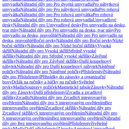
umyvadla
Náhradní díly pro Pro dvojitá umyvadla
Pro nábytková
umyvadla
Náhradní díly pro Pro nábytková umyvadla
Pro rohová
umývátka
Náhradní díly pro Pro rohová umývátka
Pro rohová
umyvadla
Náhradní díly pro Pro rohová umyvadla
Umyvadlové
desky
Náhradní díly pro Umyvadlové desky
Pro umyvadlo na desku,
tvar mísy
Náhradní díly pro Pro umyvadlo na desku, tvar mísy
Pro
umyvadlo na desku, pravoúhlé
Náhradní díly pro Pro umyvadlo na
desku, pravoúhlé
Boční prvky
Náhradní díly pro Boční prvky
Nízké
boční skříňky
Náhradní díly pro Nízké boční skříňky
Vysoká
skříň
Náhradní díly pro Vysoká skříň
Středně vysoké
skříňky
Náhradní díly pro Středně vysoké skříňky
Závěsné
skříňky
Náhradní díly pro Závěsné skříňky
Další koupelnový
nábytek
Náhradní díly pro Další koupelnový nábytek
Nástěnné
poličky
Náhradní díly pro Nástěnné poličky
Příslušenství
Náhradní
díly pro Příslušenství
Přihrádky do zásuvky a organizační
boxy
Držák na ručníky a háčky na ručníky
Světelné
prvky
Madla
Soupravy nožiček
Magnetické tabule
Zásuvky
Náhradní
díly pro Zásuvky
Další příslušenství
Zrcadla a zrcadlové
skříňky
Zrcadlo
Náhradní díly pro Zrcadlo
S integrovaným
osvětlením
Náhradní díly pro S integrovaným osvětlením
Bez
integrovaného osvětlení
Zrcadlové skříňky
Náhradní díly pro
Zrcadlové skříňky
S integrovaným osvětlením
Náhradní díly pro
S integrovaným osvětlením
Bez integrovaného osvětlení
Náhradní
díly pro Bez integrovaného osvětlení
Příslušenství
Světelné
prvky
Madla
Další příslušenství
Zásuvky
Armatury
Umyvadlové