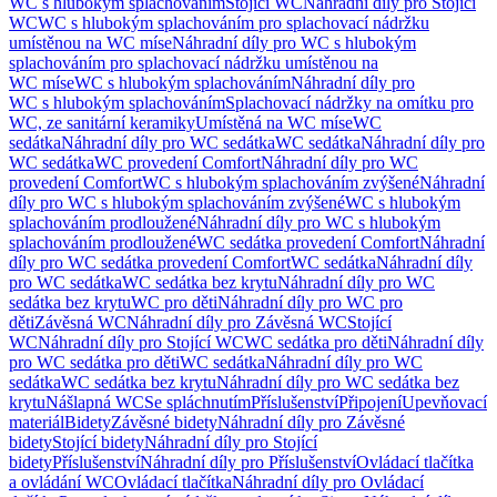
WC s hlubokým splachováním
Stojící WC
Náhradní díly pro Stojící
WC
WC s hlubokým splachováním pro splachovací nádržku
umístěnou na WC míse
Náhradní díly pro WC s hlubokým
splachováním pro splachovací nádržku umístěnou na
WC míse
WC s hlubokým splachováním
Náhradní díly pro
WC s hlubokým splachováním
Splachovací nádržky na omítku pro
WC, ze sanitární keramiky
Umístěná na WC míse
WC
sedátka
Náhradní díly pro WC sedátka
WC sedátka
Náhradní díly pro
WC sedátka
WC provedení Comfort
Náhradní díly pro WC
provedení Comfort
WC s hlubokým splachováním zvýšené
Náhradní
díly pro WC s hlubokým splachováním zvýšené
WC s hlubokým
splachováním prodloužené
Náhradní díly pro WC s hlubokým
splachováním prodloužené
WC sedátka provedení Comfort
Náhradní
díly pro WC sedátka provedení Comfort
WC sedátka
Náhradní díly
pro WC sedátka
WC sedátka bez krytu
Náhradní díly pro WC
sedátka bez krytu
WC pro děti
Náhradní díly pro WC pro
děti
Závěsná WC
Náhradní díly pro Závěsná WC
Stojící
WC
Náhradní díly pro Stojící WC
WC sedátka pro děti
Náhradní díly
pro WC sedátka pro děti
WC sedátka
Náhradní díly pro WC
sedátka
WC sedátka bez krytu
Náhradní díly pro WC sedátka bez
krytu
Nášlapná WC
Se spláchnutím
Příslušenství
Připojení
Upevňovací
materiál
Bidety
Závěsné bidety
Náhradní díly pro Závěsné
bidety
Stojící bidety
Náhradní díly pro Stojící
bidety
Příslušenství
Náhradní díly pro Příslušenství
Ovládací tlačítka
a ovládání WC
Ovládací tlačítka
Náhradní díly pro Ovládací