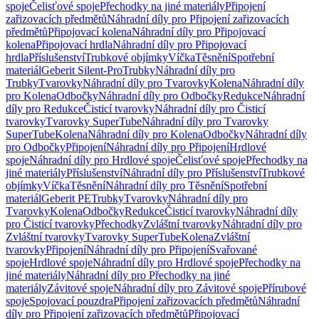
spoje
Čelisťové spoje
Přechodky na jiné materiály
Připojení
zařizovacích předmětů
Náhradní díly pro Připojení zařizovacích
předmětů
Připojovací kolena
Náhradní díly pro Připojovací
kolena
Připojovací hrdla
Náhradní díly pro Připojovací
hrdla
Příslušenství
Trubkové objímky
Víčka
Těsnění
Spotřební
materiál
Geberit Silent-Pro
Trubky
Náhradní díly pro
Trubky
Tvarovky
Náhradní díly pro Tvarovky
Kolena
Náhradní díly
pro Kolena
Odbočky
Náhradní díly pro Odbočky
Redukce
Náhradní
díly pro Redukce
Čisticí tvarovky
Náhradní díly pro Čisticí
tvarovky
Tvarovky SuperTube
Náhradní díly pro Tvarovky
SuperTube
Kolena
Náhradní díly pro Kolena
Odbočky
Náhradní díly
pro Odbočky
Připojení
Náhradní díly pro Připojení
Hrdlové
spoje
Náhradní díly pro Hrdlové spoje
Čelisťové spoje
Přechodky na
jiné materiály
Příslušenství
Náhradní díly pro Příslušenství
Trubkové
objímky
Víčka
Těsnění
Náhradní díly pro Těsnění
Spotřební
materiál
Geberit PE
Trubky
Tvarovky
Náhradní díly pro
Tvarovky
Kolena
Odbočky
Redukce
Čisticí tvarovky
Náhradní díly
pro Čisticí tvarovky
Přechodky
Zvláštní tvarovky
Náhradní díly pro
Zvláštní tvarovky
Tvarovky SuperTube
Kolena
Zvláštní
tvarovky
Připojení
Náhradní díly pro Připojení
Svařované
spoje
Hrdlové spoje
Náhradní díly pro Hrdlové spoje
Přechodky na
jiné materiály
Náhradní díly pro Přechodky na jiné
materiály
Závitové spoje
Náhradní díly pro Závitové spoje
Přírubové
spoje
Spojovací pouzdra
Připojení zařizovacích předmětů
Náhradní
díly pro Připojení zařizovacích předmětů
Připojovací