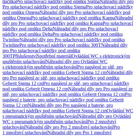
tlačítka
Pro splachovací nádržky pod omítku Sigma
Náhradní díly pro
Pro splachovací nádržky pod omítku Sigma
Pro splachovací nádržky
pod omítku Omega
Náhradní díly pro Pro splachovací nádržky pod
omítku Omega
Pro splachovací nádržky pod omítku Kappa
Náhradní
díly pro Pro splachovací nádržky pod omítku Kappa
Pro splachovací
nádržky pod omítku Delta
Náhradní díly pro Pro splachovací
nádržky pod omítku Delta
Pro splachovací nádržky pod omítku
Twinline
Náhradní díly pro Pro splachovací nádržky pod omítku
Twinline
Pro splachovací nádržky pod omítku 300T
Náhradní díly
pro Pro splachovací nádržky pod omítku
300T
Příslušenství
Spotřební materiál
Ovládání WC s elektronickým
spuštěním splachování
Náhradní díly pro Ovládání WC
s elektronickým spuštěním splachování
Pro napájení ze sítě, pro
splachovací nádržky pod omítku Geberit Sigma 12 cm
Náhradní díly
pro Pro napájení ze sítě, pro splachovací nádržky pod omítku
Geberit Sigma 12 cm
Pro napájení ze sítě, pro splachovací nádržky
pod omítku Geberit Omega 12 cm
Náhradní díly pro Pro napájení ze
sítě, pro splachovací nádržky pod omítku Geberit Omega 12 cm
Pro
napájení z baterie, pro splachovací nádržky pod omítku Geberit
Sigma 12 cm
Náhradní díly pro Pro napájení z baterie, pro
splachovací nádržky pod omítku Geberit Sigma 12 cm
Ovládání WC
s pneumatickým spuštěním splachování
Náhradní díly pro Ovládání
WC s pneumatickým spuštěním splachování
Pro 2 množství
splachování
Náhradní díly pro Pro 2 množství splachování
Pro
1 množství splachování
Náhradní díly pro Pro 1 množství