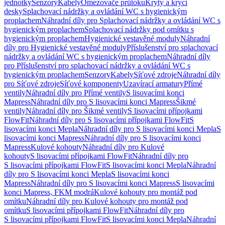
jednotky
Senzory
Kabely
Omezovače průtoku
Kryty a krycí
desky
Splachovací nádržky a ovládání WC s hygienickým
proplachem
Náhradní díly pro Splachovací nádržky a ovládání WC s
hygienickým proplachem
Splachovací nádržky pod omítku s
hygienickým proplachem
Hygienické vestavěné moduly
Náhradní
díly pro Hygienické vestavěné moduly
Příslušenství pro splachovací
nádržky a ovládání WC s hygienickým proplachem
Náhradní díly
pro Příslušenství pro splachovací nádržky a ovládání WC s
hygienickým proplachem
Senzory
Kabely
Síťové zdroje
Náhradní díly
pro Síťové zdroje
Síťové komponenty
Uzavírací armatury
Přímé
ventily
Náhradní díly pro Přímé ventily
S lisovacími konci
Mapress
Náhradní díly pro S lisovacími konci Mapress
Šikmé
ventily
Náhradní díly pro Šikmé ventily
S lisovacími přípojkami
FlowFit
Náhradní díly pro S lisovacími přípojkami FlowFit
S
lisovacími konci Mepla
Náhradní díly pro S lisovacími konci Mepla
S
lisovacími konci Mapress
Náhradní díly pro S lisovacími konci
Mapress
Kulové kohouty
Náhradní díly pro Kulové
kohouty
S lisovacími přípojkami FlowFit
Náhradní díly pro
S lisovacími přípojkami FlowFit
S lisovacími konci Mepla
Náhradní
díly pro S lisovacími konci Mepla
S lisovacími konci
Mapress
Náhradní díly pro S lisovacími konci Mapress
S lisovacími
konci Mapress, FKM modrá
Kulové kohouty pro montáž pod
omítku
Náhradní díly pro Kulové kohouty pro montáž pod
omítku
S lisovacími přípojkami FlowFit
Náhradní díly pro
S lisovacími přípojkami FlowFit
S lisovacími konci Mepla
Náhradní