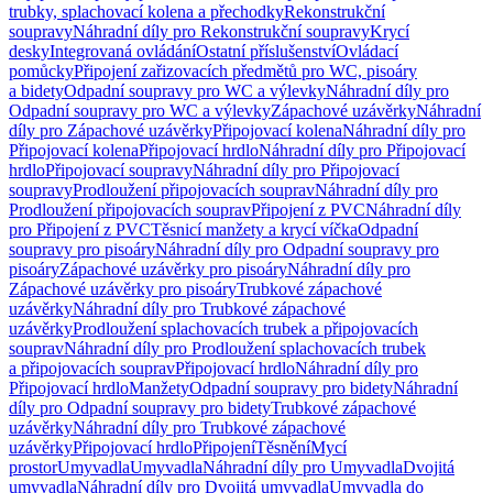
trubky, splachovací kolena a přechodky
Rekonstrukční
soupravy
Náhradní díly pro Rekonstrukční soupravy
Krycí
desky
Integrovaná ovládání
Ostatní příslušenství
Ovládací
pomůcky
Připojení zařizovacích předmětů pro WC, pisoáry
a bidety
Odpadní soupravy pro WC a výlevky
Náhradní díly pro
Odpadní soupravy pro WC a výlevky
Zápachové uzávěrky
Náhradní
díly pro Zápachové uzávěrky
Připojovací kolena
Náhradní díly pro
Připojovací kolena
Připojovací hrdlo
Náhradní díly pro Připojovací
hrdlo
Připojovací soupravy
Náhradní díly pro Připojovací
soupravy
Prodloužení připojovacích souprav
Náhradní díly pro
Prodloužení připojovacích souprav
Připojení z PVC
Náhradní díly
pro Připojení z PVC
Těsnicí manžety a krycí víčka
Odpadní
soupravy pro pisoáry
Náhradní díly pro Odpadní soupravy pro
pisoáry
Zápachové uzávěrky pro pisoáry
Náhradní díly pro
Zápachové uzávěrky pro pisoáry
Trubkové zápachové
uzávěrky
Náhradní díly pro Trubkové zápachové
uzávěrky
Prodloužení splachovacích trubek a připojovacích
souprav
Náhradní díly pro Prodloužení splachovacích trubek
a připojovacích souprav
Připojovací hrdlo
Náhradní díly pro
Připojovací hrdlo
Manžety
Odpadní soupravy pro bidety
Náhradní
díly pro Odpadní soupravy pro bidety
Trubkové zápachové
uzávěrky
Náhradní díly pro Trubkové zápachové
uzávěrky
Připojovací hrdlo
Připojení
Těsnění
Mycí
prostor
Umyvadla
Umyvadla
Náhradní díly pro Umyvadla
Dvojitá
umyvadla
Náhradní díly pro Dvojitá umyvadla
Umyvadla do