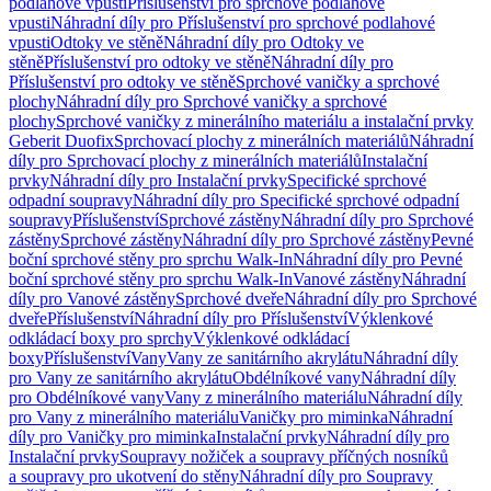
podlahové vpusti
Příslušenství pro sprchové podlahové
vpusti
Náhradní díly pro Příslušenství pro sprchové podlahové
vpusti
Odtoky ve stěně
Náhradní díly pro Odtoky ve
stěně
Příslušenství pro odtoky ve stěně
Náhradní díly pro
Příslušenství pro odtoky ve stěně
Sprchové vaničky a sprchové
plochy
Náhradní díly pro Sprchové vaničky a sprchové
plochy
Sprchové vaničky z minerálního materiálu a instalační prvky
Geberit Duofix
Sprchovací plochy z minerálních materiálů
Náhradní
díly pro Sprchovací plochy z minerálních materiálů
Instalační
prvky
Náhradní díly pro Instalační prvky
Specifické sprchové
odpadní soupravy
Náhradní díly pro Specifické sprchové odpadní
soupravy
Příslušenství
Sprchové zástěny
Náhradní díly pro Sprchové
zástěny
Sprchové zástěny
Náhradní díly pro Sprchové zástěny
Pevné
boční sprchové stěny pro sprchu Walk-In
Náhradní díly pro Pevné
boční sprchové stěny pro sprchu Walk-In
Vanové zástěny
Náhradní
díly pro Vanové zástěny
Sprchové dveře
Náhradní díly pro Sprchové
dveře
Příslušenství
Náhradní díly pro Příslušenství
Výklenkové
odkládací boxy pro sprchy
Výklenkové odkládací
boxy
Příslušenství
Vany
Vany ze sanitárního akrylátu
Náhradní díly
pro Vany ze sanitárního akrylátu
Obdélníkové vany
Náhradní díly
pro Obdélníkové vany
Vany z minerálního materiálu
Náhradní díly
pro Vany z minerálního materiálu
Vaničky pro miminka
Náhradní
díly pro Vaničky pro miminka
Instalační prvky
Náhradní díly pro
Instalační prvky
Soupravy nožiček a soupravy příčných nosníků
a soupravy pro ukotvení do stěny
Náhradní díly pro Soupravy