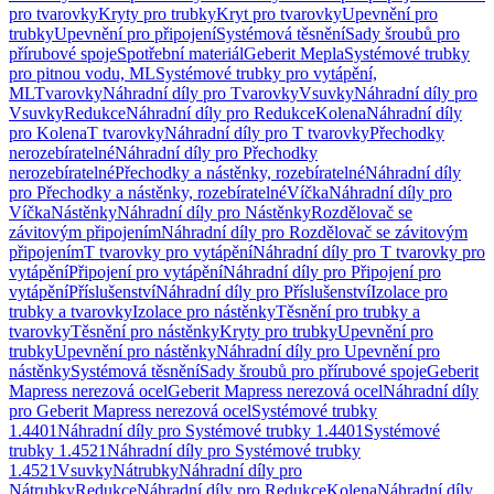
pro tvarovky
Kryty pro trubky
Kryt pro tvarovky
Upevnění pro
trubky
Upevnění pro připojení
Systémová těsnění
Sady šroubů pro
přírubové spoje
Spotřební materiál
Geberit Mepla
Systémové trubky
pro pitnou vodu, ML
Systémové trubky pro vytápění,
ML
Tvarovky
Náhradní díly pro Tvarovky
Vsuvky
Náhradní díly pro
Vsuvky
Redukce
Náhradní díly pro Redukce
Kolena
Náhradní díly
pro Kolena
T tvarovky
Náhradní díly pro T tvarovky
Přechodky
nerozebíratelné
Náhradní díly pro Přechodky
nerozebíratelné
Přechodky a nástěnky, rozebíratelné
Náhradní díly
pro Přechodky a nástěnky, rozebíratelné
Víčka
Náhradní díly pro
Víčka
Nástěnky
Náhradní díly pro Nástěnky
Rozdělovač se
závitovým připojením
Náhradní díly pro Rozdělovač se závitovým
připojením
T tvarovky pro vytápění
Náhradní díly pro T tvarovky pro
vytápění
Připojení pro vytápění
Náhradní díly pro Připojení pro
vytápění
Příslušenství
Náhradní díly pro Příslušenství
Izolace pro
trubky a tvarovky
Izolace pro nástěnky
Těsnění pro trubky a
tvarovky
Těsnění pro nástěnky
Kryty pro trubky
Upevnění pro
trubky
Upevnění pro nástěnky
Náhradní díly pro Upevnění pro
nástěnky
Systémová těsnění
Sady šroubů pro přírubové spoje
Geberit
Mapress nerezová ocel
Geberit Mapress nerezová ocel
Náhradní díly
pro Geberit Mapress nerezová ocel
Systémové trubky
1.4401
Náhradní díly pro Systémové trubky 1.4401
Systémové
trubky 1.4521
Náhradní díly pro Systémové trubky
1.4521
Vsuvky
Nátrubky
Náhradní díly pro
Nátrubky
Redukce
Náhradní díly pro Redukce
Kolena
Náhradní díly