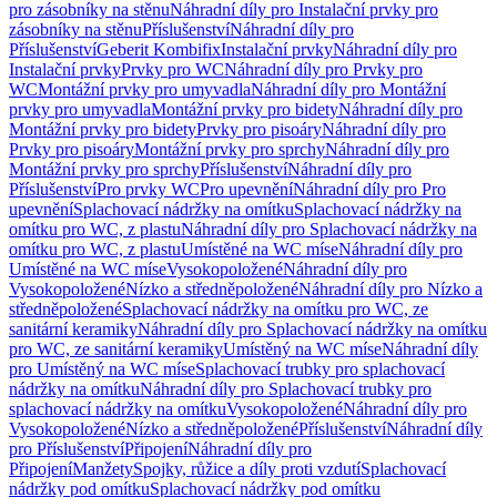
pro zásobníky na stěnu
Náhradní díly pro Instalační prvky pro
zásobníky na stěnu
Příslušenství
Náhradní díly pro
Příslušenství
Geberit Kombifix
Instalační prvky
Náhradní díly pro
Instalační prvky
Prvky pro WC
Náhradní díly pro Prvky pro
WC
Montážní prvky pro umyvadla
Náhradní díly pro Montážní
prvky pro umyvadla
Montážní prvky pro bidety
Náhradní díly pro
Montážní prvky pro bidety
Prvky pro pisoáry
Náhradní díly pro
Prvky pro pisoáry
Montážní prvky pro sprchy
Náhradní díly pro
Montážní prvky pro sprchy
Příslušenství
Náhradní díly pro
Příslušenství
Pro prvky WC
Pro upevnění
Náhradní díly pro Pro
upevnění
Splachovací nádržky na omítku
Splachovací nádržky na
omítku pro WC, z plastu
Náhradní díly pro Splachovací nádržky na
omítku pro WC, z plastu
Umístěné na WC míse
Náhradní díly pro
Umístěné na WC míse
Vysokopoložené
Náhradní díly pro
Vysokopoložené
Nízko a středněpoložené
Náhradní díly pro Nízko a
středněpoložené
Splachovací nádržky na omítku pro WC, ze
sanitární keramiky
Náhradní díly pro Splachovací nádržky na omítku
pro WC, ze sanitární keramiky
Umístěný na WC míse
Náhradní díly
pro Umístěný na WC míse
Splachovací trubky pro splachovací
nádržky na omítku
Náhradní díly pro Splachovací trubky pro
splachovací nádržky na omítku
Vysokopoložené
Náhradní díly pro
Vysokopoložené
Nízko a středněpoložené
Příslušenství
Náhradní díly
pro Příslušenství
Připojení
Náhradní díly pro
Připojení
Manžety
Spojky, růžice a díly proti vzdutí
Splachovací
nádržky pod omítku
Splachovací nádržky pod omítku