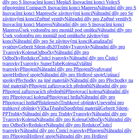
díly pro S lisovacími konci Mepla
S lisovacími konci Volex
S
připojeními Compact
S lisovacími konci Mapress
Náhradní díly pro S
lisovacími konci Mapress
Se závitovými konci
Náhradní díly pro Se
závitovými konci
Zpětné ventily
Náhradní díly pro Zpětné ventily
S
lisovacími konci Mapress
Náhradní díly pro S lisovacími konci
Mapress
Úsek vodoměru pro montáž pod omítku
Náhradní díly pro
Úsek vodoměru pro montáž pod omítku
Se závitovými
konci
Náhradní díly pro Se závitovými konci
Kanalizační
systémy
Geberit Silent-db20
Trubky
Tvarovky
Náhradní díly pro
Tvarovky
Kolena
Odbočky
Náhradní díly pro
Odbočky
Redukce
Čisticí tvarovky
Náhradní díly pro Čisticí
tvarovky
Tvarovky SuperTube
Kolena
Zvláštní
tvarovky
Připojení
Náhradní díly pro Připojení
Svařované
spoje
Hrdlové spoje
Náhradní díly pro Hrdlové spoje
Upínací
spojky
Přechodky na jiné materiály
Náhradní díly pro Přechodky na
jiné materiály
Připojení zařizovacích předmětů
Náhradní díly pro
Připojení zařizovacích předmětů
Připojovací kolena
Náhradní díly
pro Připojovací kolena
Připojovací hrdla
Náhradní díly pro
Připojovací hrdla
Příslušenství
Trubkové objímky
Upevnění pro
trubkové objímky
Víčka
Těsnění
Spotřební materiál
Geberit Silent-
PP
Trubky
Náhradní díly pro Trubky
Tvarovky
Náhradní díly pro
Tvarovky
Kolena
Náhradní díly pro Kolena
Odbočky
Náhradní díly
pro Odbočky
Redukce
Náhradní díly pro Redukce
Čisticí
tvarovky
Náhradní díly pro Čisticí tvarovky
Připojení
Náhradní díly
pro Připojení
Hrdlové spoje
Náhradní díly pro Hrdlové