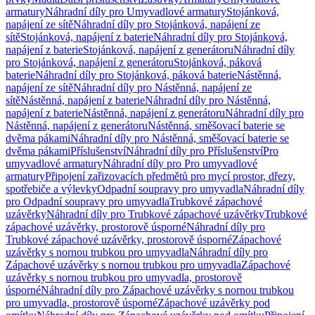
armatury
Náhradní díly pro Umyvadlové armatury
Stojánková,
napájení ze sítě
Náhradní díly pro Stojánková, napájení ze
sítě
Stojánková, napájení z baterie
Náhradní díly pro Stojánková,
napájení z baterie
Stojánková, napájení z generátoru
Náhradní díly
pro Stojánková, napájení z generátoru
Stojánková, páková
baterie
Náhradní díly pro Stojánková, páková baterie
Nástěnná,
napájení ze sítě
Náhradní díly pro Nástěnná, napájení ze
sítě
Nástěnná, napájení z baterie
Náhradní díly pro Nástěnná,
napájení z baterie
Nástěnná, napájení z generátoru
Náhradní díly pro
Nástěnná, napájení z generátoru
Nástěnná, směšovací baterie se
dvěma pákami
Náhradní díly pro Nástěnná, směšovací baterie se
dvěma pákami
Příslušenství
Náhradní díly pro Příslušenství
Pro
umyvadlové armatury
Náhradní díly pro Pro umyvadlové
armatury
Připojení zařizovacích předmětů pro mycí prostor, dřezy,
spotřebiče a výlevky
Odpadní soupravy pro umyvadla
Náhradní díly
pro Odpadní soupravy pro umyvadla
Trubkové zápachové
uzávěrky
Náhradní díly pro Trubkové zápachové uzávěrky
Trubkové
zápachové uzávěrky, prostorově úsporné
Náhradní díly pro
Trubkové zápachové uzávěrky, prostorově úsporné
Zápachové
uzávěrky s nornou trubkou pro umyvadla
Náhradní díly pro
Zápachové uzávěrky s nornou trubkou pro umyvadla
Zápachové
uzávěrky s nornou trubkou pro umyvadla, prostorově
úsporné
Náhradní díly pro Zápachové uzávěrky s nornou trubkou
pro umyvadla, prostorově úsporné
Zápachové uzávěrky pod