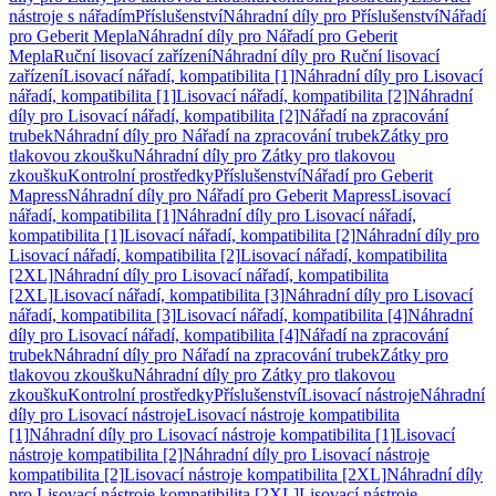
nástroje s nářadím
Příslušenství
Náhradní díly pro Příslušenství
Nářadí
pro Geberit Mepla
Náhradní díly pro Nářadí pro Geberit
Mepla
Ruční lisovací zařízení
Náhradní díly pro Ruční lisovací
zařízení
Lisovací nářadí, kompatibilita [1]
Náhradní díly pro Lisovací
nářadí, kompatibilita [1]
Lisovací nářadí, kompatibilita [2]
Náhradní
díly pro Lisovací nářadí, kompatibilita [2]
Nářadí na zpracování
trubek
Náhradní díly pro Nářadí na zpracování trubek
Zátky pro
tlakovou zkoušku
Náhradní díly pro Zátky pro tlakovou
zkoušku
Kontrolní prostředky
Příslušenství
Nářadí pro Geberit
Mapress
Náhradní díly pro Nářadí pro Geberit Mapress
Lisovací
nářadí, kompatibilita [1]
Náhradní díly pro Lisovací nářadí,
kompatibilita [1]
Lisovací nářadí, kompatibilita [2]
Náhradní díly pro
Lisovací nářadí, kompatibilita [2]
Lisovací nářadí, kompatibilita
[2XL]
Náhradní díly pro Lisovací nářadí, kompatibilita
[2XL]
Lisovací nářadí, kompatibilita [3]
Náhradní díly pro Lisovací
nářadí, kompatibilita [3]
Lisovací nářadí, kompatibilita [4]
Náhradní
díly pro Lisovací nářadí, kompatibilita [4]
Nářadí na zpracování
trubek
Náhradní díly pro Nářadí na zpracování trubek
Zátky pro
tlakovou zkoušku
Náhradní díly pro Zátky pro tlakovou
zkoušku
Kontrolní prostředky
Příslušenství
Lisovací nástroje
Náhradní
díly pro Lisovací nástroje
Lisovací nástroje kompatibilita
[1]
Náhradní díly pro Lisovací nástroje kompatibilita [1]
Lisovací
nástroje kompatibilita [2]
Náhradní díly pro Lisovací nástroje
kompatibilita [2]
Lisovací nástroje kompatibilita [2XL]
Náhradní díly
pro Lisovací nástroje kompatibilita [2XL]
Lisovací nástroje,