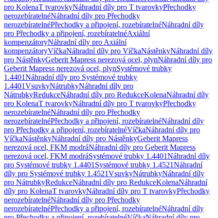
pro Kolena
T tvarovky
Náhradní díly pro T tvarovky
Přechodky
nerozebíratelné
Náhradní díly pro Přechodky
nerozebíratelné
Přechodky a připojení, rozebíratelné
Náhradní díly
pro Přechodky a připojení, rozebíratelné
Axiální
kompenzátory
Náhradní díly pro Axiální
kompenzátory
Víčka
Náhradní díly pro Víčka
Nástěnky
Náhradní díly
pro Nástěnky
Geberit Mapress nerezová ocel, plyn
Náhradní díly pro
Geberit Mapress nerezová ocel, plyn
Systémové trubky
1.4401
Náhradní díly pro Systémové trubky
1.4401
Vsuvky
Nátrubky
Náhradní díly pro
Nátrubky
Redukce
Náhradní díly pro Redukce
Kolena
Náhradní díly
pro Kolena
T tvarovky
Náhradní díly pro T tvarovky
Přechodky
nerozebíratelné
Náhradní díly pro Přechodky
nerozebíratelné
Přechodky a připojení, rozebíratelné
Náhradní díly
pro Přechodky a připojení, rozebíratelné
Víčka
Náhradní díly pro
Víčka
Nástěnky
Náhradní díly pro Nástěnky
Geberit Mapress
nerezová ocel, FKM modrá
Náhradní díly pro Geberit Mapress
nerezová ocel, FKM modrá
Systémové trubky 1.4401
Náhradní díly
pro Systémové trubky 1.4401
Systémové trubky 1.4521
Náhradní
díly pro Systémové trubky 1.4521
Vsuvky
Nátrubky
Náhradní díly
pro Nátrubky
Redukce
Náhradní díly pro Redukce
Kolena
Náhradní
díly pro Kolena
T tvarovky
Náhradní díly pro T tvarovky
Přechodky
nerozebíratelné
Náhradní díly pro Přechodky
nerozebíratelné
Přechodky a připojení, rozebíratelné
Náhradní díly
pro Přechodky a připojení, rozebíratelné
Víčka
Náhradní díly pro