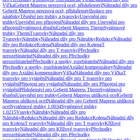
Víčka
Geberit Mapress nerezová ocel, příslušenství
Náhradní díly pro
Geberit Mapress nerezová ocel, příslušenství
Izolace pro
nástěnky
Těsnění pro trubky a tvarovky
Upevnění pro
trubky
Upevnění pro připojení
Náhradní díly pro Upevnění pro
připojení
Systémová těsnění
Geberit Mapress Therm
Systémové
trubky Therm
Tvarovky
Náhradní díly pro
Tvarovky
Nátrubky
Náhradní díly pro Nátrubky
Redukce
Náhradní
díly pro Redukce
Kolena
Náhradní díly pro Kolena
T
tvarovky
Náhradní díly pro T tvarovky
Přechodky
nerozebíratelné
Náhradní díly pro Přechodky
nerozebíratelné
Přechodky a spojky, rozebíratelné
Náhradní díly pro
Přechodky a spojky, rozebíratelné
Axiální kompenzátory
Náhradní
díly pro Axiální kompenzátory
Víčka
Náhradní díly pro Víčka
T
tvarovky pro vytápění
Náhradní díly pro T tvarovky pro
vytápění
Připojení pro vytápění
Náhradní díly pro Připojení pro
vytápění
Příslušenství pro Geberit Mapress Therm
Systémová
těsnění
Upevnění pro trubky
Geberit Mapress uhlíková ocel
Geberit
Mapress uhlíková ocel
Náhradní díly pro Geberit Mapress uhlíková
ocel
Systémové trubky 1.0034
Systémové trubky
1.0215
Vsuvky
Nátrubky
Náhradní díly pro
Nátrubky
Redukce
Náhradní díly pro Redukce
Kolena
Náhradní díly
pro Kolena
T tvarovky
Náhradní díly pro T tvarovky
Křížové
tvarovky
Náhradní díly pro Křížové tvarovky
Přechodky
nerozebíratelné
Náhradní díly pro Přechodky