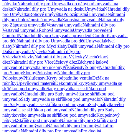
nábytku
Náhradní díly pro Umyvadla do nábytku
Umyvadla na
desku
Náhradní díly pro Umyvadla na desku
Umývátka
Náhradní díly
pro Umývátka
Rohové umývátka
Polozápustná umyvadla
Náhradní
díly pro Polozápustná umyvadla
Zápustná umyvadla
Náhradní díly
pro Zápustná umyvadla
Vestavná umyvadla
Náhradní díly pro
Vestavná umyvadla
Rohová umyvadla
Umyvadla provedení
Comfort
Náhradní díly pro Umyvadla provedení Comfort
Umyvadla
pro děti
Náhradní díly pro Umyvadla pro děti
Umyvadla
Mycí
žlaby
Náhradní díly pro Mycí žlaby
Další umyvadla
Náhradní díly pro
Další umyvadla
Výlevka
Náhradní díly pro
Výlevka
Výlevky
Náhradní díly pro Výlevky
Víceúčelový
dřez
Náhradní díly pro Víceúčelový dřez
Záchytné kalové
umyvadlo
Umyvadla pro učebny
Příslušenství
Sloupy
Náhradní díly
pro Sloupy
Sloupy
Polosloupy
Náhradní díly pro
Polosloupy
Příslušenství
Kryty odpadního ventilu
Držák na
ručníky
Upevňovací materiál
Dekorativní kryty
Sady umyvadla se
skříňkou pod umyvadlo
Sady umývátka se skříňkou pod
umyvadlo
Náhradní díly pro Sady umývátka se skříňkou pod
umyvadlo
Sady umyvadla se skříňkou pod umyvadlo
Náhradní díly
pro Sady umyvadla se skříňkou pod umyvadlo
Sady nábytkového
umyvadla se skříňkou pod umyvadlo
Náhradní díly pro Sady
nábytkového umyvadla se skříňkou pod umyvadlo
Koupelnový
nábytek
Skříňky pod umyvadlo
Náhradní díly pro Skříňky pod
umyvadlo
Pro umývátka
Náhradní díly pro Pro umývátka
Pro
umyvadla
Náhradní díly pro Pro umyvadla
Pro dvojitá